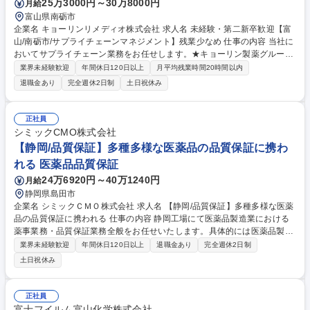
25万3000円～30万8000円
月給
富山県南砺市
企業名 キョーリンリメディオ株式会社 求人名 未経験・第二新卒歓迎【富
山/南砺市/サプライチェーンマネジメント】残業少なめ 仕事の内容 当社に
おいてサプライチェーン業務をお任せします。★キョーリン製薬グループ
の一員としてジェネリック医薬品の製造販売を中心に事業展開/働きやすい
業界未経験歓迎
年間休日120日以上
月平均残業時間20時間以内
環境で腰を据えて長く働ける環境です★ 【具体的には】・受注、出荷業務
退職金あり
完全週休2日制
土日祝休み
・購買計画（医薬品の生産に必要な原料や包装資材の数量を予測し、在庫
状況や生産計画を見ながら仕入れ時期や発注量などを調整） ・資材校正業
務 ・渉外活動（原料メーカーや資材業者、物流会社などの取引先と連絡・
正社員
調整を行い、供給や納期、品質などの課題を解決） 募集職種 未経験・第
シミックCMO株式会社
二新卒歓迎【富山/南砺市/サプライチェーンマネジメント】残業少なめ
【静岡/品質保証】多種多様な医薬品の品質保証に携わ
れる 医薬品品質保証
24万6920円～40万1240円
月給
静岡県島田市
企業名 シミックＣＭＯ株式会社 求人名 【静岡/品質保証】多種多様な医薬
品の品質保証に携われる 仕事の内容 静岡工場にて医薬品製造業における
薬事業務・品質保証業務全般をお任せいたします。具体的には医薬品製造
におけるGMP管理全般、また下記の業務経験をお持ちの方には、各業務も
業界未経験歓迎
年間休日120日以上
退職金あり
完全週休2日制
ご担当いただく可能性がございます。 【詳細】医薬品製造業許可の維持管
土日祝休み
理業務経験／工場の品質保証システムの維持運用／工場内各部門との連携
による工場内の品質保証システムの改善／出荷判定、品質情報、バリデー
ション等／部門および工場内の教育訓練、設備管理関係、異常逸脱、変更
正社員
管理、自己点検への貢献／GMP適合性調査対応／GMP文書管理／国内外
富士フイルム富山化学株式会社