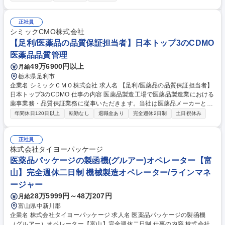
コントロール ■プロジェクト例：生成AIを活用したナレッジ検索の高度
化、体験型アプリのレコメンドアルゴリズム、画像解析による船の沈み具
合の計測、製造装置異常検知、金融業界顧客の優良顧客化に向けた分析、
正社員
製薬業界向けの研究及び営業高度化の分析（MMM等） 募集職種 ●BI事-01
シミックCMO株式会社
7【AIドリブンな新規事業創造、課題解決型営業（シニアMgrクラス）】
【足利/医薬品の品質保証担当者】日本トップ3のCDMO
医薬品品質管理
49万6900円以上
月給
栃木県足利市
企業名 シミックＣＭＯ株式会社 求人名 【足利/医薬品の品質保証担当者】
日本トップ3のCDMO 仕事の内容 医薬品製造工場で医薬品製造業における
薬事業務・品質保証業務に従事いただきます。当社は医薬品メーカーとは
異なり、特定の医薬品のみを製造しているわけではなく、様々なメーカー
年間休日120日以上
転勤なし
退職金あり
完全週休2日制
土日祝休み
様から受託し、 多様な医薬品を様々な剤形で製造しています。 ◆工場の
品質保証システムの維持運用◆工場内各部門との連携による工場内の品質
保証システムの改善◆部門および工場内の教育訓練、異常逸脱、変更管
正社員
理、自己点検、品質情報、バリデーション、文書管理等への貢献◆GMP適
株式会社タイヨーパッケージ
合性調査等の監査・査察対応◆国内外行政当局および顧客との品質に関す
医薬品パッケージの製函機(グルアー)オペレーター【富
る渉外業務 募集職種 【足利/医薬品の品質保証担当者】日本トップ3のCD
山】完全週休二日制 機械製造オペレーター/ラインマネ
MO
ージャー
28万5999円～48万207円
月給
富山県中新川郡
企業名 株式会社タイヨーパッケージ 求人名 医薬品パッケージの製函機
（グルアー）オペレーター【富山】完全週休二日制 仕事の内容 株式会社