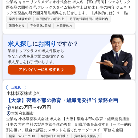
企業名 キョーリンリメディオ株式会社 求人名 【富山/高岡】ジェネリック
医薬品の開発管理/フレックスタイム制/基本土日祝休 仕事の内容 ジェネリ
ック医薬品の研究開発管理業務をお任せします。 【具体的には】１．臨床
試験に関する業務 ・臨床試験や非臨床試験の委託管理業務 ２．開発管理
業界未経験歓迎
年間休日120日以上
月平均残業時間20時間以内
に関する業務 ・後発医薬品研究開発のスケジュールとリソースの管理、調
退職金あり
完全週休2日制
土日祝休み
整、事務手続き ・社内関係部門や社外との調整 ・複数テーマ間の課題の
洗い出し、整理による研究開発業務のサポート ・国内外パートナーとのコ
ミュニケーション、調整業務、研究開発サイドでの技術面、ビジネス面双
求人探し
お困り
に
ですか？
方の橋渡し ・その他定例会議や調整会議の設定、議事録作成、進行 等 募
業界トップクラスの求人件数から
集職種 【富山/高岡】ジェネリック医薬品の開発管理/フレックスタイム制/
あなたの力を最大限に発揮できる
基本土日祝休
求人探しをお手伝いします。
アドバイザーに相談する
正社員
小林製薬株式会社
【大阪】製造本部の教育・組織開発担当 業務企画
25万円～49万円
月給
大阪府箕面市
企業名 小林製薬株式会社 求人名 【大阪】製造本部の教育・組織開発担当
仕事の内容 当社の製造本部全体の教育・組織開発を牽引するリーダー的役
割を担い、独自の課題にスポットを当てたオーダーメイド研修を企画・実
行し組織成長に貢献するポジションです。 ■製造本部の課題に基づいたオ
副業・WワークOK
年間休日120日以上
資格取得支援あり