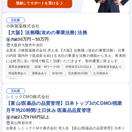
登録してサポートを受ける
正社員
小林製薬株式会社
【大阪】法務職(攻めの事業法務) 法務
30万円～55万円
月給
大阪府大阪市中央区
企業名 小林製薬株式会社 求人名 【大阪】法務職（攻めの事業法務） 仕事
の内容 国内外で急成長を続ける当社の事業を法務の側面から支え、将来的
には経営に近い領域で幅広く活躍いただきます。契約審査に留まらず、新
規事業やグローバル展開、組織戦略の策定など、アグレッシブに挑戦可能
業界未経験歓迎
副業・WワークOK
年間休日120日以上
資格取得支援あり
です。 ・小林製薬グループが当事者となる契約業務（契約書作成、契約審
時短勤務あり
退職金あり
在宅OK
完全週休2日制
土日祝休み
査、ネゴシエーション） ・企業や個人との紛争（訴訟を含む）対応、和解
服装自由
のサポート ・事業活動に必須の法令の最新情報収集及び社内研修 ・M&A
関連業務（法務DD、契約作成・審査対応、交渉サポート） ・新規事業に
正社員
関する法的調査・相談対応 募集職種 【大阪】法務職（攻めの事業法務）
シミックCMO株式会社
【富山/医薬品の品質管理】日本トップ3のCDMO/残業
月平均20時間/土日休み 医薬品品質管理
21万9760円以上
月給
富山県射水市
企業名 シミックＣＭＯ株式会社 求人名 【富山/医薬品の品質管理】日本ト