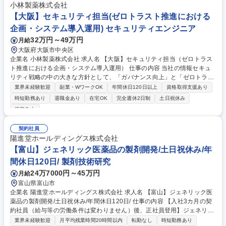
小林製薬株式会社
【大阪】セキュリティ担当(ゼロトラスト推進における
企画・システム導入運用) セキュリティエンジニア
32万円～49万円
月給
大阪府大阪市中央区
企業名 小林製薬株式会社 求人名 【大阪】セキュリティ担当（ゼロトラス
ト推進における企画・システム導入運用） 仕事の内容 当社の情報セキュ
リティ戦略の中の大きな方針として、「ガバナンス向上」と「ゼロトラス
トアーキテクチャを用いた社内環境の構築」を定めており、ゼロトラスト
業界未経験歓迎
副業・WワークOK
年間休日120日以上
資格取得支援あり
化をともに推進いただくメンバーを募集します。 ■社内システム環境向け
時短勤務あり
退職金あり
在宅OK
完全週休2日制
土日祝休み
にゼロトラスト思想に基づくアーキテクチャ、技術の選定 ■全社の情報セ
服装自由
キュリティマネジメントに関わる社内体制・業務プロセスの整備 ■セキュ
リティ関連ソフトの導入、運用 ■セキュリティインシデントの対応、管理
契約社員
■社内導入予定SaaS、社内開発システムのセキュリティ監査 ■社内セキュ
陽進堂ホールディングス株式会社
リティ教育、促進に向けた各施策立案、セキュリティ訓練実施 募集職種
【富山】ジェネリック医薬品の製剤開発/土日祝休み/年
【大阪】セキュリティ担当（ゼロトラスト推進における企画・システム導
入運用）
間休日120日/ 製剤技術研究
24万7000円～45万円
月給
富山県富山市
企業名 陽進堂ホールディングス株式会社 求人名 【富山】ジェネリック医
薬品の製剤開発/土日祝休み/年間休日120日/ 仕事の内容 【入社3カ月の契
約社員（給与等の労働条件は変わりません）後、正社員登用】ジェネリッ
ク医薬品（主にOD錠・普通錠）の製剤開発に携わっていただきます。 ・
業界未経験歓迎
月平均残業時間20時間以内
転勤なし
時短勤務あり