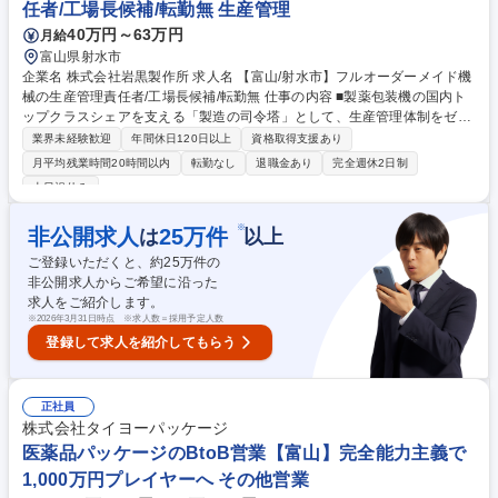
任者/工場長候補/転勤無 生産管理
40万円～63万円
月給
富山県射水市
企業名 株式会社岩黒製作所 求人名 【富山/射水市】フルオーダーメイド機
械の生産管理責任者/工場長候補/転勤無 仕事の内容 ■製薬包装機の国内ト
ップクラスシェアを支える「製造の司令塔」として、生産管理体制をゼロ
から構築するマネージャーを募集します。将来的には、工場長候補として
業界未経験歓迎
年間休日120日以上
資格取得支援あり
ご活躍いただけることも期待いたします。 【詳細】・高単価・多品種小ロ
月平均残業時間20時間以内
転勤なし
退職金あり
完全週休2日制
ット生産における工程管理の最適化。 -工場キャパシティの可視化（機種
土日祝休み
別・工程別の負荷状況の見える化） - 高効率な生産管理プロセス構築（工
程管理、納期管理 等） - 生産管理KPIの設計・モニタリングおよび経営報
※
非公開求人
25
万件
は
以上
告体制の整備 【業務の変更範囲】当社が定める業務の範囲内 募集職種
【富山/射水市】フルオーダーメイド機械の生産管理責任者/工場長候補/転
ご登録いただくと、約
25
万件の
勤無
非公開求人からご希望に沿った
求人をご紹介します。
※
2026年3月31日時点 ※求人数＝採用予定人数
登録して求人を紹介してもらう
正社員
株式会社タイヨーパッケージ
医薬品パッケージのBtoB営業【富山】完全能力主義で
1,000万円プレイヤーへ その他営業