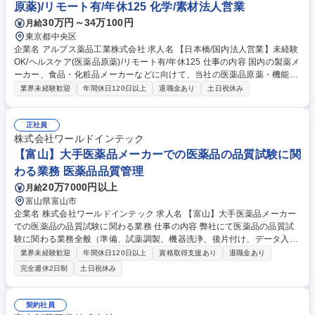
原薬)/リモート有/年休125 化学/素材法人営業
について、0から学ぶことが可能です。 募集職種 【東京/法人営業】業界
30万円～34万100円
月給
未経験歓迎!臨床検査用機械や消耗資材の営業/年休120日
東京都中央区
企業名 アルプス薬品工業株式会社 求人名 【日本橋/国内法人営業】未経験
OK/ヘルスケア(医薬品原薬)/リモート有/年休125 仕事の内容 国内の製薬メ
ーカー、食品・化粧品メーカーなどに向けて、当社の医薬品原薬・機能性
素材を提案・販売する営業職です。未経験でも、入社後の研修やOJTを通
業界未経験歓迎
年間休日120日以上
退職金あり
土日祝休み
じて、専門知識や営業スキルを身につけられます。 【具体的な業務内容】
■担当顧客への定期連絡（訪問、メール、Web会議、電話）■顧客からの情
報収集（需要、開発、競合等）■問い合わせ対応、製品・サービスの提
正社員
案、プレゼン、見積書の作成■販売契約の内容確認、締結■監査のコーディ
株式会社ワールドインテック
ネート■年数回の出張 募集職種 【日本橋/国内法人営業】未経験OK/ヘルス
【富山】大手医薬品メーカーでの医薬品の品質試験に関
ケア(医薬品原薬)/リモート有/年休125
わる業務 医薬品品質管理
20万7000円以上
月給
富山県富山市
企業名 株式会社ワールドインテック 求人名 【富山】大手医薬品メーカー
での医薬品の品質試験に関わる業務 仕事の内容 弊社にて医薬品の品質試
験に関わる業務全般（準備、試薬調製、機器洗浄、後片付け、データ入
力、レポート作製、試薬やドキュメントの管理を含む）をお任せいたしま
業界未経験歓迎
年間休日120日以上
資格取得支援あり
退職金あり
す。 【職務内容】 ■プロトコールに従った分析業務全般 ■社員指示のもと
完全週休2日制
土日祝休み
で行うプロトコールのない分析実験業務、分析機器の立ち上げ ■分析業務
に伴う準備（試薬調製、データシート準備、ラベル作成など）や実験器具
の洗い物・片付け ■実験レポートや分析プロトコールの作成・試薬消耗品
契約社員