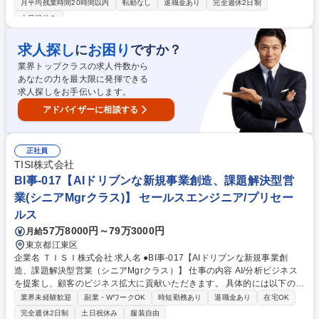
月平均残業時間20時間以内
転勤なし
退職金あり
完全週休2日制
当します。ただ図面や設計図の通りに機械を組み立てるのではなく、お客
土日祝休み
さまのご要望通りの性能を出す調整作業も重要な仕事のひとつです。 【出
張】1回の出張は、車移動を含めると約5日間ほど。月の約4割が出張とな
求人探し
お困り
に
ですか？
る時もありますが、1日約7,000円の出張手当が支給されます。 【やりが
い】オーダーメイドのものづくりに携われること、お客様から直接感謝の
業界トップクラスの求人件数から
言葉を頂ける事が最大の魅力です。 募集職種 【富山/射水/機械組立】オー
あなたの力を最大限に発揮できる
ダーメイド機械の仕上げ・顧客担当/転勤無/土日祝休
求人探しをお手伝いします。
アドバイザーに相談する
正社員
TISI株式会社
BI事-017【AIドリブンな新規事業創造、課題解決型営
業(シニアMgrクラス)】 セールスエンジニア/プリセー
ルス
57万8000円～79万3000円
月給
東京都江東区
企業名 ＴＩＳＩ株式会社 求人名 ●BI事-017【AIドリブンな新規事業創
造、課題解決型営業（シニアMgrクラス）】 仕事の内容 AI/分析ビジネス
を提案し、顧客のビジネス拡大に貢献いただきます。 具体的には以下の業
務をお任せいたします。 ■営業計画の策定 ■リード獲得（マーケティング
業界未経験歓迎
副業・WワークOK
時短勤務あり
退職金あり
在宅OK
活動の企画・推進）、商談の提案ストーリーの構築と、受注のための全体
完全週休2日制
土日祝休み
服装自由