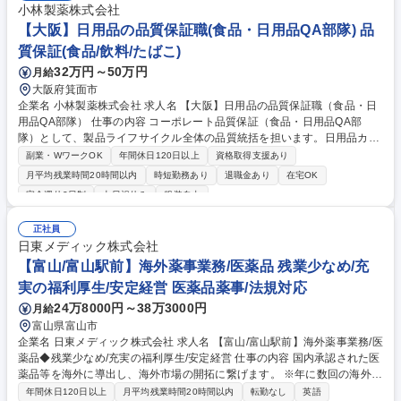
小林製薬株式会社
【大阪】日用品の品質保証職(食品・日用品QA部隊) 品
質保証(食品/飲料/たばこ)
32万円～50万円
月給
大阪府箕面市
企業名 小林製薬株式会社 求人名 【大阪】日用品の品質保証職（食品・日
用品QA部隊） 仕事の内容 コーポレート品質保証（食品・日用品QA部
隊）として、製品ライフサイクル全体の品質統括を担います。日用品カテ
ゴリーにおける品質保証体制の強化、および次世代への業務継承・不具合
副業・WワークOK
年間休日120日以上
資格取得支援あり
の未然防止をお任せします。 ・洗浄剤をはじめとする日用品カテゴリーの
月平均残業時間20時間以内
時短勤務あり
退職金あり
在宅OK
品質保証業務全般 ・製品品質監査の計画と実行 ・品質不具合の分析と対
完全週休2日制
土日祝休み
服装自由
応（関係部署と連携した恒久対策の推進） ・他部署（研究、製造、マーケ
ティング等）との連携・折衝、新製品品質審査や出荷認証に関わる業務 ※
正社員
中長期的には、担当カテゴリーのメイン担当として会議に出席し、品質保
日東メディック株式会社
証に関する最終判断を行う責任者としての役割を期待しております。 募集
【富山/富山駅前】海外薬事業務/医薬品 残業少なめ/充
職種 【大阪】日用品の品質保証職（食品・日用品QA部隊）
実の福利厚生/安定経営 医薬品薬事/法規対応
24万8000円～38万3000円
月給
富山県富山市
企業名 日東メディック株式会社 求人名 【富山/富山駅前】海外薬事業務/医
薬品◆残業少なめ/充実の福利厚生/安定経営 仕事の内容 国内承認された医
薬品等を海外に導出し、海外市場の開拓に繋げます。 ※年に数回の海外出
張を想定 ※業務上、日本語と英語両方を使用 【具体的には】 ・自社製品
年間休日120日以上
月平均残業時間20時間以内
転勤なし
英語