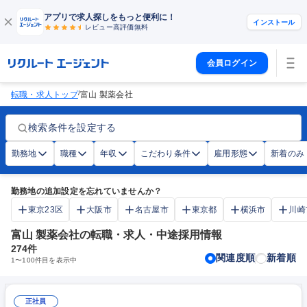
アプリで求人探しをもっと便利に！
インストール
レビュー高評価
無料
会員ログイン
/
転職・求人トップ
富山 製薬会社
検索条件を設定する
勤務地
職種
年収
こだわり条件
雇用形態
新着のみ
勤務地の追加設定を忘れていませんか？
東京23区
大阪市
名古屋市
東京都
横浜市
川崎
富山 製薬会社の転職・求人・中途採用情報
274
件
関連度順
新着順
1
〜
100
件目を表示中
正社員