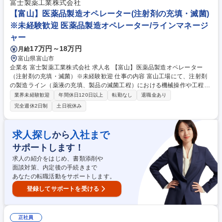
類の発注、在庫管理・機器の点検 募集職種 【富山】大手医薬品メーカー
富士製薬工業株式会社
での医薬品の品質試験に関わる業務
【富山】医薬品製造オペレーター(注射剤の充填・滅菌)
※未経験歓迎 医薬品製造オペレーター/ラインマネージ
ャー
17万円～18万円
月給
富山県富山市
企業名 富士製薬工業株式会社 求人名 【富山】医薬品製造オペレーター
（注射剤の充填・滅菌）※未経験歓迎 仕事の内容 富山工場にて、注射剤
の製造ライン（薬液の充填、製品の滅菌工程）における機械操作や工程管
理を担当。クリーンルーム内での清潔かつ正確な作業が求められます。
業界未経験歓迎
年間休日120日以上
転勤なし
退職金あり
(1)注射剤製造ラインの機械オペレーション（充填機・滅菌機等の操作・監
完全週休2日制
土日祝休み
視） (2)製造記録の記入、資材の運搬・準備 (3)工程トラブル時の対応、
日々の点検業務 ※クリーンルーム内作業のため、化粧・装飾品は不可とな
ります。 ※生産計画に応じ、早出・遅出・休日出勤（振替あり）のシフト
求人探し
入社まで
から
勤務が発生します。 ※未経験の方もOJTで丁寧に指導します。 募集職種
サポートします！
【富山】医薬品製造オペレーター（注射剤の充填・滅菌）※未経験歓迎
求人の紹介をはじめ、書類添削や
面談対策、内定後の手続きまで
あなたの転職活動をサポートします。
登録してサポートを受ける
正社員