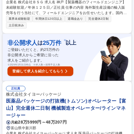
企業名 株式会社ＢＳＧ 求人名 神戸【製薬機器のフィールドエンジニア】
未経験歓迎／年休１２５日／正社員 仕事の内容 海外製生産設備の輸入販
売等を行う当社にて、フィールドエンジニアをお任せいたします。国内の
製薬メーカーを対象に、最先端の医薬品製造関連機器や包装機器における
業界未経験歓迎
年間休日120日以上
退職金あり
完全週休2日制
立上げ技術調整から点検まで担う業務です。 ■国内製薬メーカーへの高度
土日祝休み
な産業機械導入における立上げ時の技術調整･確認対応■納品後のアフター
フォロー･定期点検･迅速なトラブル対応･メンテナンス業務(対象は設備機
械のみ、建物の改変などの実作業はありません)■顧客ニーズのヒアリング
※
非公開求人
25
万件
は
以上
および最適な改善提案の実施■営業担当者への同行訪問、展示会での技術
ご登録いただくと、約
25
万件の
サポート■海外メーカーとの仕様確認や連携、資料作成 業務内容の変更範
非公開求人からご希望に沿った
囲：当社の指定する業務 募集職種 神戸【製薬機器のフィールドエンジニ
求人をご紹介します。
ア】未経験歓迎／年休１２５日／正社員
※
2026年3月31日時点 ※求人数＝採用予定人数
登録して求人を紹介してもらう
正社員
株式会社タイヨーパッケージ
医薬品パッケージの打抜機(トムソン)オペレーター【富
山】完全週休二日制 機械製造オペレーター/ラインマネ
ージャー
28万5999円～48万207円
月給
富山県中新川郡
企業名 株式会社タイヨーパッケージ 求人名 医薬品パッケージの打抜機