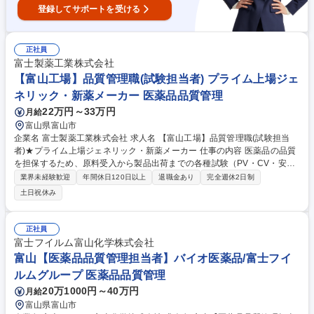
登録してサポートを受ける
正社員
富士製薬工業株式会社
【富山工場】品質管理職(試験担当者) プライム上場ジェ
ネリック・新薬メーカー 医薬品品質管理
22万円～33万円
月給
富山県富山市
企業名 富士製薬工業株式会社 求人名 【富山工場】品質管理職(試験担当
者)★プライム上場ジェネリック・新薬メーカー 仕事の内容 医薬品の品質
を担保するため、原料受入から製品出荷までの各種試験（PV・CV・安定
性・環境・用水）および品質管理業務全般をご担当いただきます。 ■業務
業界未経験歓迎
年間休日120日以上
退職金あり
完全週休2日制
内容 ・PV、CV、安定性試験 ・環境試験、製薬用水試験 ・原料受入試
土日祝休み
験、原料サンプリング ・その他変更管理、逸脱管理、教育訓練、バリデー
ション等に関する実務的な業務） ・試験室業務（試薬・試液の管理、標準
品の管理、コンピュータ化システムの管理、LIMSの管理、DIに関する業
正社員
務等） 募集職種 【富山工場】品質管理職(試験担当者)★プライム上場ジェ
富士フイルム富山化学株式会社
ネリック・新薬メーカー
富山【医薬品品質管理担当者】バイオ医薬品/富士フイ
ルムグループ 医薬品品質管理
20万1000円～40万円
月給
富山県富山市