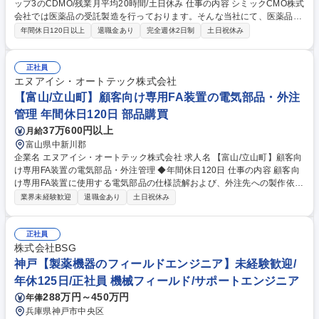
ップ3のCDMO/残業月平均20時間/土日休み 仕事の内容 シミックCMO株式
会社では医薬品の受託製造を行っております。そんな当社にて、医薬品製
造工場における原材料・製品・半製品の品質管理業務をご担当いただきま
年間休日120日以上
退職金あり
完全週休2日制
土日祝休み
す。様々な剤形を担当いただけます！ 【詳細】■理化学試験・微生物試験
の実施又は包装資材・製品の検査，試験管理 ■製造環境試験の実施 ■SOP
(標準作業手順)および報告書等の作成・改定 ■製品の市場出荷に関する諸
正社員
業務 ■逸脱、変更、文書、教育等の管理及び関係部署との調整 ■バリデー
エヌアイシ・オートテック株式会社
ションの管理 ■薬事行政及び委受託に関する業務など ■薬事行政及び委受
【富山/立山町】顧客向け専用FA装置の電気部品・外注
託に関する業務 ■その他GMPに係る品質管理業務 募集職種 【富山/医薬品
管理 年間休日120日 部品購買
の品質管理】日本トップ3のCDMO/残業月平均20時間/土日休み
37万600円以上
月給
富山県中新川郡
企業名 エヌアイシ・オートテック株式会社 求人名 【富山/立山町】顧客向
け専用FA装置の電気部品・外注管理 ◆年間休日120日 仕事の内容 顧客向
け専用FA装置に使用する電気部品の仕様読解および、外注先への製作依
頼・管理・検査業務を担当します。具体的には、支給された電気部品リス
業界未経験歓迎
退職金あり
土日祝休み
トおよび回路図を基に、部品仕様・接続内容を正確に把握し、外注先 に対
して制御盤製作や配線作業の指示・依頼を行います。外注先の進捗管理、
品質チェック、完成品受入検査を実施し、装置品質の確保に貢献します。
正社員
OEM案件として装置仕様が個別最適化されているため、単純な部品管理で
株式会社BSG
はなく、図面及び仕様理解に基づいた技術的判断力が求められます。社内
神戸【製薬機器のフィールドエンジニア】未経験歓迎/
の電気設計部門および製造部門と連携しながら、外注先との調整・問題解
年休125日/正社員 機械フィールド/サポートエンジニア
決を行うため、コミュニケーション能力及び実務経験が重要です。 募集職
288万円～450万円
年俸
種 【富山/立山町】顧客向け専用FA装置の電気部品・外注管理 ◆年間休日
120日
兵庫県神戸市中央区