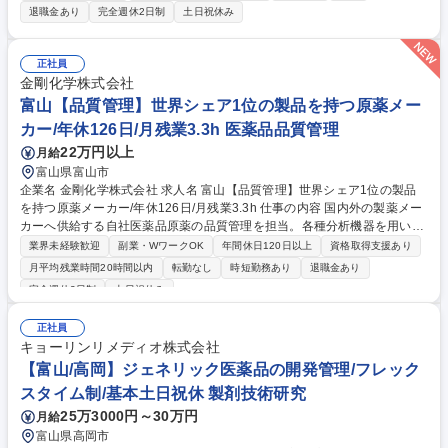
の輸出に関わる海外薬事業務 （英語版医薬品申請書類の作成、翻訳、医薬
退職金あり
完全週休2日制
土日祝休み
品登録申請、 医薬品輸出手配、市販後安全性調査業務サポート、製品マー
ケティング等） ・取引先との交渉、連絡、調整 募集職種 【富山/富山駅
前】海外薬事業務/医薬品◆残業少なめ/充実の福利厚生/安定経営
正社員
金剛化学株式会社
富山【品質管理】世界シェア1位の製品を持つ原薬メー
カー/年休126日/月残業3.3h 医薬品品質管理
22万円以上
月給
富山県富山市
企業名 金剛化学株式会社 求人名 富山【品質管理】世界シェア1位の製品
を持つ原薬メーカー/年休126日/月残業3.3h 仕事の内容 国内外の製薬メー
カーへ供給する自社医薬品原薬の品質管理を担当。各種分析機器を用いて
試験検査や機器管理、文書作成を行い、世界シェア1位を誇る高品質な製
業界未経験歓迎
副業・WワークOK
年間休日120日以上
資格取得支援あり
品づくりを技術面から支えます。 ～自社製品を支える大黒柱！HPで品質
月平均残業時間20時間以内
転勤なし
時短勤務あり
退職金あり
へのこだわりを是非ご覧ください～ ■創業以来、医薬品原体を中心とする
完全週休2日制
土日祝休み
約80種の製品開発、後発医薬品薬原体の供給等を行っています。 ■国内生
産Only One、世界シェア1を誇る製品を持つ自社原薬が強みです。今後は
正社員
ジェネリック原薬にも注力予定。 ■品質管理面においては、最新の分析機
キョーリンリメディオ株式会社
器/装置を配備。 募集職種 富山【品質管理】世界シェア1位の製品を持つ
【富山/高岡】ジェネリック医薬品の開発管理/フレック
原薬メーカー/年休126日/月残業3.3h
スタイム制/基本土日祝休 製剤技術研究
25万3000円～30万円
月給
富山県高岡市