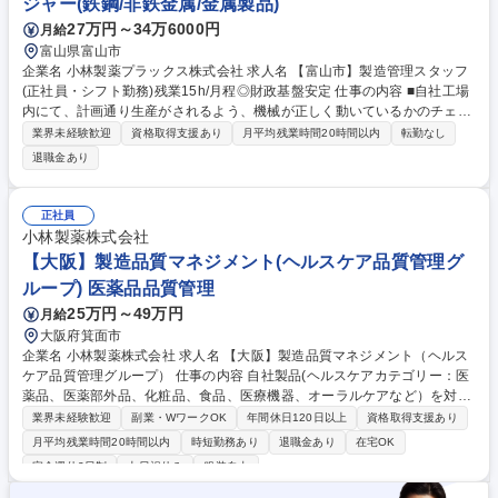
ジャー(鉄鋼/非鉄金属/金属製品)
27万円～34万6000円
月給
富山県富山市
企業名 小林製薬プラックス株式会社 求人名 【富山市】製造管理スタッフ
(正社員・シフト勤務)残業15h/月程◎財政基盤安定 仕事の内容 ■自社工場
内にて、計画通り生産がされるよう、機械が正しく動いているかのチェッ
クなど、製造ラインの管理を行います。【具体的には】・機械設備の管
業界未経験歓迎
資格取得支援あり
月平均残業時間20時間以内
転勤なし
理：正常な状態で稼働しているか点検後、記録用紙に記入 ・製品の管理：
退職金あり
製品を定期的に抜き取り、項目に従いチェック・原料投入：製品の製造に
必要な原料を投入・実績管理：設備の稼働時間や製品出来高の記録日報記
入・金型の交換や原料の変更：製品に応じて金型の交換作業、原料を変
正社員
更・引継ぎ、資料作成 ・トラブル対応 【配属先情報】生産G （男女比：
小林製薬株式会社
生産全体で5:5（社員だけだと7割男性社員） ■業務内容の変更の範囲：当
【大阪】製造品質マネジメント(ヘルスケア品質管理グ
社業務全般 募集職種 【富山市】製造管理スタッフ(正社員・シフト勤務)残
ループ) 医薬品品質管理
業15h/月程◎財政基盤安定
25万円～49万円
月給
大阪府箕面市
企業名 小林製薬株式会社 求人名 【大阪】製造品質マネジメント（ヘルス
ケア品質管理グループ） 仕事の内容 自社製品(ヘルスケアカテゴリー：医
薬品、医薬部外品、化粧品、食品、医療機器、オーラルケアなど）を対象
とした、製造品質の設定と維持管理業務をお任せいたします。 ・国内外の
業界未経験歓迎
副業・WワークOK
年間休日120日以上
資格取得支援あり
外部監査の実施（国内出張あり/必要に応じて海外出張の可能 性もあり）
月平均残業時間20時間以内
時短勤務あり
退職金あり
在宅OK
※ご入社後に社内のQMSや開発体制にも触れていただいた後、監査業務に
完全週休2日制
土日祝休み
服装自由
チャレンジいただくことを基本ルートと考えております。 ・変更管理に関
する品質管理設計および基準値設定、工程管理設計 ・課長の補佐及び当課