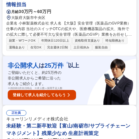
情報担当
30万円～60万円
月給
大阪府大阪市中央区
企業名 小林製薬株式会社 求人名 【大阪】安全管理（医薬品のGVP業務）
仕事の内容 当社のスイッチOTCの拡大や、医療機器製品の拡大、海外で
の拡大に際して必要不可欠な安全管理（医薬品のGVP）業務をお任せしま
す。 ■国内外の医薬品等の安全管理（GVP）業務 ■要指導医薬品PMS業務
副業・WワークOK
年間休日120日以上
資格取得支援あり
時短勤務あり
■医薬品添付文書等の表示確認業務 募集職種 【大阪】安全管理（医薬品の
退職金あり
在宅OK
完全週休2日制
土日祝休み
服装自由
GVP業務）
※
非公開求人
25
万件
は
以上
ご登録いただくと、約
25
万件の
非公開求人からご希望に沿った
求人をご紹介します。
※
2026年3月31日時点 ※求人数＝採用予定人数
登録して求人を紹介してもらう
正社員
キョーリンリメディオ株式会社
未経験・第二新卒歓迎【富山/南砺市/サプライチェーン
マネジメント】残業少なめ 生産計画策定