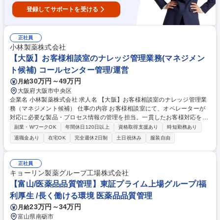
登録してサポートを受ける
正社員
小林製薬株式会社
【大阪】お客様相談室のナレッジ管理業務(マネジメン
ト候補) コールセンター管理/運営
30万円～49万円
月給
大阪府大阪市中央区
企業名 小林製薬株式会社 求人名 【大阪】お客様相談室のナレッジ管理業
務（マネジメント候補） 仕事の内容 お客様相談室にて、オペレーターが
対応に必要な製品・プロセス情報の管理を担当。一貫したお客様対応をサ
ポートする管理者として、ナレッジコンテンツの作成・更新や他部署と連
副業・WワークOK
年間休日120日以上
資格取得支援あり
時短勤務あり
携した回答案作成等を行います。 ・製品情報や対応プロセスに関する文書
退職金あり
在宅OK
完全週休2日制
土日祝休み
服装自由
の作成・修正 ・ナレッジコンテンツのメンテナンスおよびデザイン ・オ
ペレーターへの情報展開・徹底 ・HP上のQ＆Aコンテンツ作成・改善 ・
他部署(研究・マーケティング・製造)と連携した回答案の作成 ・ナレッジ
正社員
システムの再構築プロジェクト参画 募集職種 【大阪】お客様相談室のナ
キョーリン製薬グループ工場株式会社
レッジ管理業務（マネジメント候補）
【富山/医薬品品質管理】東証プライム上場グループ/福
利厚生 /長く働ける環境 医薬品品質管理
23万円～34万円
月給
富山県南砺市