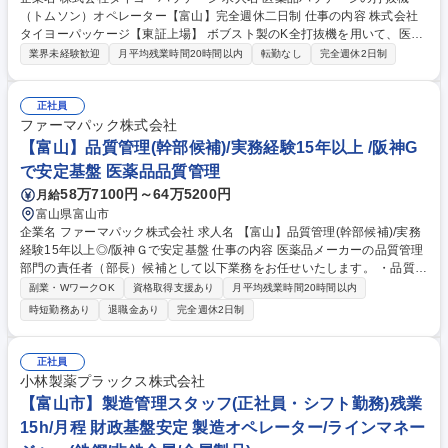
（トムソン）オペレーター【富山】完全週休二日制 仕事の内容 株式会社
タイヨーパッケージ【東証上場】 ボブスト製のK全打抜機を用いて、医薬
品を中心とした高付加価値なパッケージの製造を行います。製品特性上 、
業界未経験歓迎
月平均残業時間20時間以内
転勤なし
完全週休2日制
空調管理がなされているので紙の伸縮が小さく、安定した加工が可能で
す。医薬品や化粧品、健康食品パッケージなどの打抜機のオペレーション
経験者は活躍しやすい環境です。 【変更範囲】将来的に業務内容や就業場
正社員
所の配置転換あり 募集職種 医薬品パッケージの打抜機（トムソン）オペ
ファーマパック株式会社
レーター【富山】完全週休二日制
【富山】品質管理(幹部候補)/実務経験15年以上 /阪神G
で安定基盤 医薬品品質管理
58万7100円～64万5200円
月給
富山県富山市
企業名 ファーマパック株式会社 求人名 【富山】品質管理(幹部候補)/実務
経験15年以上◎/阪神Ｇで安定基盤 仕事の内容 医薬品メーカーの品質管理
部門の責任者（部長）候補として以下業務をお任せいたします。 ・品質管
理部門のメンバー管理、業務配分、進捗管理 ・試験業務（理化学試験・微
副業・WワークOK
資格取得支援あり
月平均残業時間20時間以内
生物試験）のレビュー、改善推進 ・分析法、試験手順、規格設定に関する
時短勤務あり
退職金あり
完全週休2日制
検討、妥当性確認、運用管理 ・GMP、GQP、GMP省令、関連通知・ガイ
ドライン等の法規制対応 ・製造部門、品質保証部門、生産技術部門など関
係部署との連携 ・品質管理業務全般の効率化、標準化、教育体制の整備
正社員
募集職種 【富山】品質管理(幹部候補)/実務経験15年以上◎/阪神Ｇで安定
小林製薬プラックス株式会社
基盤
【富山市】製造管理スタッフ(正社員・シフト勤務)残業
15h/月程 財政基盤安定 製造オペレーター/ラインマネー