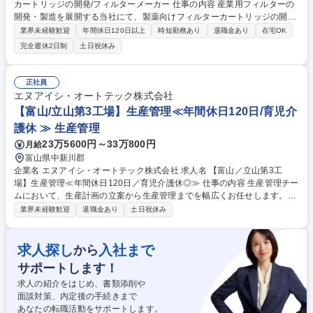
カートリッジの開発/フィルターメーカー 仕事の内容 産業用フィルターの
開発・製造を展開する当社にて、製薬向けフィルターカートリッジの開発
や微生物試験の計画・実施をご担当いただきます。 ■製薬向けフィルター
業界未経験歓迎
年間休日120日以上
時短勤務あり
退職金あり
在宅OK
の開発・試作 ■微生物捕捉性試験の計画 ■新評価技術の確立 ■バイオバー
完全週休2日制
土日祝休み
デン測定法の構築 ■ラボの管理・運用 等 【仕事の魅力】 高度な「ろ過」
の専門知識を習得し、様々な用途に触れることで幅広い知見を養えます。
試験系の立ち上げ等、技術者として手応えのある業務に挑戦でき、社会貢
正社員
献度の高い製薬分野を支えるやりがいがあります。 募集職種 【富山/製品
エヌアイシ・オートテック株式会社
開発】製薬向けフィルターカートリッジの開発/フィルターメーカー
【富山/立山第3工場】生産管理≪年間休日120日/育児介
護休 ≫ 生産管理
23万5600円～33万800円
月給
富山県中新川郡
企業名 エヌアイシ・オートテック株式会社 求人名 【富山／立山第3工
場】生産管理≪年間休日120日／育児介護休◎≫ 仕事の内容 生産管理チー
ムにおいて、生産計画の立案から生産管理までを幅広くお任せします。
【具体的には】・FA装置並びにアルミ構造物に関する生産計画立案・作成
業界未経験歓迎
退職金あり
土日祝休み
・生産に付随する人員・設備の確保 ・生産に関わる社内外調整 ・工程計
画、納入計画の作成・進捗確認 ・製造品並びに在庫品の原価に関する集計
作業 【変更の範囲】当社業務全般 募集職種 【富山／立山第3工場】生産
求人探し
入社まで
から
管理≪年間休日120日／育児介護休◎≫
サポートします！
求人の紹介をはじめ、書類添削や
面談対策、内定後の手続きまで
あなたの転職活動をサポートします。