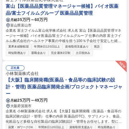
行政当局および顧客との品質に関する渉外業務など 募集職種 【静岡/品質
富山【医薬品品質管理マネージャー候補】バイオ医薬
保証】多種多様な医薬品の品質保証に携われる
品/富士フイルムグループ 医薬品品質管理
35万円～60万円
月給
富山県富山市
企業名 富士フイルム富山化学株式会社 求人名 富山【医薬品品質管理マネ
ージャー候補】バイオ医薬品/富士フイルムグループ 仕事の内容 富士フイ
ルム株式会社のヘルスケア事業の中核を担う100％子会社で安定した経営
基盤を持つ当社にて、マネージャーとして、品質管理業務全般の業務を行
業界未経験歓迎
年間休日120日以上
資格取得支援あり
英語
って頂きます。 ■医薬品の品質検査および付帯業務 ■品質試験室の立ち上
時短勤務あり
退職金あり
完全週休2日制
土日祝休み
げ ■分析機器管理業務 ■Global 監査への対応準備・査察対応 募集職種 富
山【医薬品品質管理マネージャー候補】バイオ医薬品/富士フイルムグルー
プ
正社員
小林製薬株式会社
【大阪】臨床開発職(医薬品・食品等の臨床試験の設
計・管理) 医薬品臨床開発企画/プロジェクトマネージャ
ー
25万円～49万円
月給
大阪府箕面市
企業名 小林製薬株式会社 求人名 【大阪】臨床開発職（医薬品・食品等の
臨床試験の設計・管理） 仕事の内容 医薬品(OTC)、サプリメント、食品、
化粧品など多様な自社製品の臨床試験設計・管理をお任せします。型には
まらない独自の評価方法を見出し、製品の魅力訴求と迅速な上市に貢献す
副業・WワークOK
年間休日120日以上
資格取得支援あり
時短勤務あり