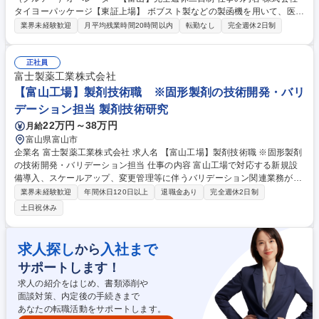
タイヨーパッケージ【東証上場】 ボブスト製などの製函機を用いて、医薬
品を中心とした高付加価値なパッケージの製造を行います。製品特性上 、
業界未経験歓迎
月平均残業時間20時間以内
転勤なし
完全週休2日制
空調管理がなされているので、糊の圧着乾燥が安定した状態で生産が出来
ます。医薬品や化粧品、健康食品パッケージなどの製函機のオペレーショ
ン経験者は活躍しやすい環境です。 【変更範囲】将来的に業務内容や就業
正社員
場所の配置転換あり 募集職種 医薬品パッケージの製函機（グルアー）オ
富士製薬工業株式会社
ペレーター【富山】完全週休二日制
【富山工場】製剤技術職 ※固形製剤の技術開発・バリ
デーション担当 製剤技術研究
22万円～38万円
月給
富山県富山市
企業名 富士製薬工業株式会社 求人名 【富山工場】製剤技術職 ※固形製剤
の技術開発・バリデーション担当 仕事の内容 富山工場で対応する新規設
備導入、スケールアップ、変更管理等に伴うバリデーション関連業務が増
えているため、この度、増員採用を行っています。 ■業務内容 ・固形製剤
業界未経験歓迎
年間休日120日以上
退職金あり
完全週休2日制
（錠剤、その他）の製造プロセス改善検討及びその試験評価 ・委受託品・
土日祝休み
自社製品の製造・試験技術移転業務 ・バリデーション計画の立案・推進
・原薬・製造所・プロセス変更に伴う技術検討 募集職種 【富山工場】製
剤技術職 ※固形製剤の技術開発・バリデーション担当
求人探し
入社まで
から
サポートします！
求人の紹介をはじめ、書類添削や
面談対策、内定後の手続きまで
あなたの転職活動をサポートします。