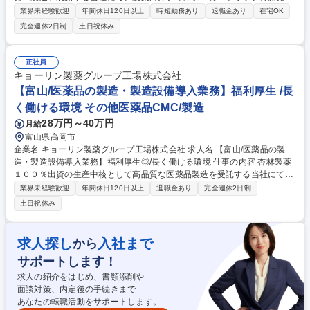
微生物試験の計画・実施をご担当いただきます。 ■製薬向けフィルターの
業界未経験歓迎
年間休日120日以上
時短勤務あり
退職金あり
在宅OK
開発・試作 ■微生物捕捉性試験の計画 ■新評価技術の確立 ■バイオバーデ
完全週休2日制
土日祝休み
ン測定法の構築 ■ラボの管理・運用 等 【仕事の魅力】 高度な「ろ過」の
専門知識を習得し、様々な用途に触れることで幅広い知見を養えます。試
験系の立ち上げ等、技術者として手応えのある業務に挑戦でき、社会貢献
正社員
度の高い製薬分野を支えるやりがいがあります。 募集職種 【富山/製品開
キョーリン製薬グループ工場株式会社
発(第二新卒歓迎)】製薬向けフィルターカートリッジの開発
【富山/医薬品の製造・製造設備導入業務】福利厚生 /長
く働ける環境 その他医薬品CMC/製造
28万円～40万円
月給
富山県高岡市
企業名 キョーリン製薬グループ工場株式会社 求人名 【富山/医薬品の製
造・製造設備導入業務】福利厚生◎/長く働ける環境 仕事の内容 杏林製薬
１００％出資の生産中核として高品質な医薬品製造を受託する当社にて、
富山県高岡市の工場における医薬品の製造および製造設備の導入業務（立
業界未経験歓迎
年間休日120日以上
退職金あり
完全週休2日制
ち上げ、バリデーションなど）をご担当いただきます。 【具体的業務】 ■
土日祝休み
医薬品の製造および製造設備の導入、立ち上げ、バリデーション業務 ■ジ
ェネリック品中心・先発医薬品を製造する高岡工場にて、生産数増加に伴
う製造力強化を担います。 【仕事の魅力】製造実務を担いながら設備導入
求人探し
入社まで
から
にも携われるため、生産現場の効率化や品質向上にダイレクトに貢献でき
サポートします！
るやりがいがあります。 募集職種 【富山/医薬品の製造・製造設備導入業
務】福利厚生◎/長く働ける環境
求人の紹介をはじめ、書類添削や
面談対策、内定後の手続きまで
あなたの転職活動をサポートします。