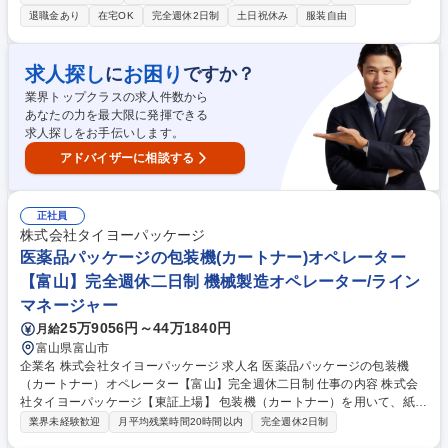
るやりがいのあるポジションです。 ■製品を正しく評価するための、被験
退職金あり
在宅OK
完全週休2日制
土日祝休み
服装自由
者の条件定義、管理方法の検討、プロトコル設計 ■医薬品（OTCなど）、
サプリメント、食品、化粧品、芳香剤など、幅広いカテゴリー製品の臨床
試験設計と実行 ■得られたデータの論文投稿 ■開発メンバーや社外有識者
求人探し
お困り
に
ですか？
（大学教授、学会の重鎮など）との連携・共同研究の推進 募集職種 【大
業界トップクラスの求人件数から
阪】臨床開発職（医薬品・食品等の臨床試験の設計・管理）
あなたの力を最大限に発揮できる
求人探しをお手伝いします。
アドバイザーに相談する
正社員
株式会社タイヨーパッケージ
医薬品パッケージの包装機(カートナー)オペレーター
【富山】完全週休二日制 機械製造オペレーター/ライン
マネージャー
25万9056円～44万1840円
月給
富山県富山市
企業名 株式会社タイヨーパッケージ 求人名 医薬品パッケージの包装機
（カートナー）オペレーター【富山】完全週休二日制 仕事の内容 株式会
社タイヨーパッケージ【東証上場】 包装機（カートナー）を用いて、紙の
パッケージで医薬品や健康食品、化粧品を包装します。包装関連設備の保
業界未経験歓迎
月平均残業時間20時間以内
完全週休2日制
守やメンテナンス、GMP文書作成なども行いますので、医薬品包装機のオ