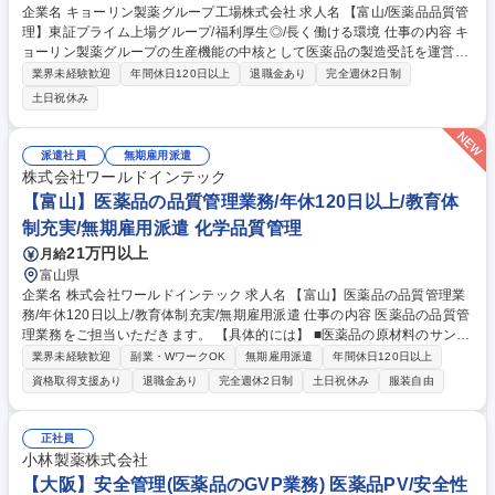
企業名 キョーリン製薬グループ工場株式会社 求人名 【富山/医薬品品質管
理】東証プライム上場グループ/福利厚生◎/長く働ける環境 仕事の内容 キ
ョーリン製薬グループの生産機能の中核として医薬品の製造受託を運営す
る当社にて、品質管理をご担当。理化学分析機器を用いての品質試験や品
業界未経験歓迎
年間休日120日以上
退職金あり
完全週休2日制
質試験業務の改善、バリデーション業務等をお任せします。 【業務内容詳
土日祝休み
細】 ■理化学分析機器（HPLC/GC/溶出試験器/分光光度計等）を用いた品
質試験業務 ■先発品およびジェネリック医薬品（錠剤・顆粒等）の品質管
理 ■品質試験業務のプロセス改善・効率化推進 ■分析法バリデーション等
派遣社員
無期雇用派遣
の計画書立案および実施 募集職種 【富山/医薬品品質管理】東証プライム
株式会社ワールドインテック
上場グループ/福利厚生◎/長く働ける環境
【富山】医薬品の品質管理業務/年休120日以上/教育体
制充実/無期雇用派遣 化学品質管理
21万円以上
月給
富山県
企業名 株式会社ワールドインテック 求人名 【富山】医薬品の品質管理業
務/年休120日以上/教育体制充実/無期雇用派遣 仕事の内容 医薬品の品質管
理業務をご担当いただきます。 【具体的には】 ■医薬品の原材料のサンプ
リングおよび受入試験、これらに伴う付帯作業（書類作成含む） ■品質管
業界未経験歓迎
副業・WワークOK
無期雇用派遣
年間休日120日以上
理に必要な作業全般（文書管理・器具洗浄・備品管理・納品対応など） ■
資格取得支援あり
退職金あり
完全週休2日制
土日祝休み
服装自由
安全・ISO活動・清掃などの付帯作業 募集職種 【富山】医薬品の品質管理
業務/年休120日以上/教育体制充実/無期雇用派遣
正社員
小林製薬株式会社
【大阪】安全管理(医薬品のGVP業務) 医薬品PV/安全性