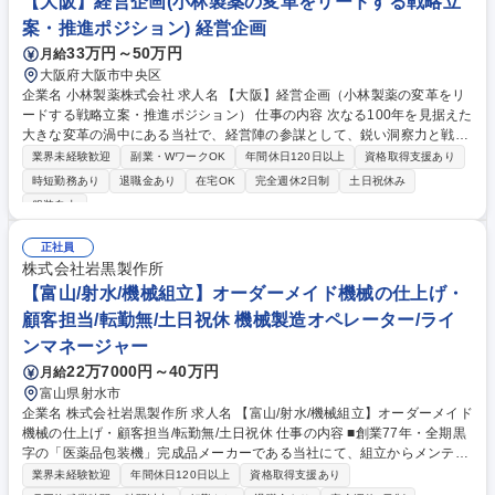
【大阪】経営企画(小林製薬の変革をリードする戦略立
案・推進ポジション) 経営企画
33万円～50万円
月給
大阪府大阪市中央区
企業名 小林製薬株式会社 求人名 【大阪】経営企画（小林製薬の変革をリ
ードする戦略立案・推進ポジション） 仕事の内容 次なる100年を見据えた
大きな変革の渦中にある当社で、経営陣の参謀として、鋭い洞察力と戦略
的視点から経営アジェンダを特定し、中期経営計画の策定からM&A戦略の
業界未経験歓迎
副業・WワークOK
年間休日120日以上
資格取得支援あり
実行までを一気通貫でリードしていただきます。 ■経営の意思決定に必要
時短勤務あり
退職金あり
在宅OK
完全週休2日制
土日祝休み
とする情報の収集と整理 ■中期経営計画の策定サポート（中期ビジョン・
服装自由
数値計画、KPI等策定と管理） ■全社の経営管理体制の構築 ■経営全般にか
かる社内プロジェクトの推進、管理 ■インオーガニック領域（M&A、CVC
正社員
等）の企画・立案・実行 ■（ご経験に応じ）M&A案件のディールソーシン
株式会社岩黒製作所
グ・財務アドバイザリーなど 募集職種 【大阪】経営企画（小林製薬の変
【富山/射水/機械組立】オーダーメイド機械の仕上げ・
革をリードする戦略立案・推進ポジション）
顧客担当/転勤無/土日祝休 機械製造オペレーター/ライ
ンマネージャー
22万7000円～40万円
月給
富山県射水市
企業名 株式会社岩黒製作所 求人名 【富山/射水/機械組立】オーダーメイド
機械の仕上げ・顧客担当/転勤無/土日祝休 仕事の内容 ■創業77年・全期黒
字の「医薬品包装機」完成品メーカーである当社にて、組立からメンテナ
ンスまで一貫して行って頂きます。機械が完成したら、全国各地のお客様
業界未経験歓迎
年間休日120日以上
資格取得支援あり
のもとへ納品・調整作業を行い、定期点検から アフターフォローまでを担