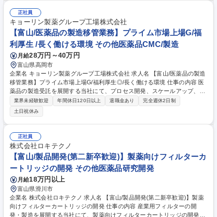
ペレーターや工程管理業務の経験者が活躍しやすい環境です。 【変更範
囲】将来的に業務内容や就業場所の配置転換あり 募集職種 医薬品パッケ
正社員
ージの包装機（カートナー）オペレーター【富山】完全週休二日制
キョーリン製薬グループ工場株式会社
【富山/医薬品の製造移管業務】プライム市場上場G/福
利厚生 /長く働ける環境 その他医薬品CMC/製造
28万円～40万円
月給
富山県高岡市
企業名 キョーリン製薬グループ工場株式会社 求人名 【富山/医薬品の製造
移管業務】プライム市場上場G/福利厚生◎/長く働ける環境 仕事の内容 医
薬品の製造受託を展開する当社にて、プロセス開発、スケールアップ、治
験薬製造から商業生産への技術移管業務をご担当。高品質な医薬品を供給
業界未経験歓迎
年間休日120日以上
退職金あり
完全週休2日制
する体制構築に貢献します。 【具体的業務】■医薬品のプロセス開発 ■ス
土日祝休み
ケールアップ業務 ■治験薬製造から商業生産への技術移管業務 【仕事の魅
力】 特定領域に強みを持つ大手グループの安定環境で、医薬品製造の核心
を担うやりがいがあります。実力評価の風土でキャリアアップも目指せま
正社員
す。 募集職種 【富山/医薬品の製造移管業務】プライム市場上場G/福利厚
株式会社ロキテクノ
生◎/長く働ける環境
【富山/製品開発(第二新卒歓迎)】製薬向けフィルターカ
ートリッジの開発 その他医薬品研究開発
18万円以上
月給
富山県滑川市
企業名 株式会社ロキテクノ 求人名 【富山/製品開発(第二新卒歓迎)】製薬
向けフィルターカートリッジの開発 仕事の内容 産業用フィルターの開
発・製造を展開する当社にて、製薬向けフィルターカートリッジの開発や