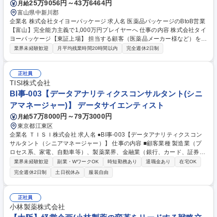
25万9056円～43万6464円
月給
富山県中新川郡
企業名 株式会社タイヨーパッケージ 求人名 医薬品パッケージのBtoB営業
【富山】完全能力主義で1,000万円プレイヤーへ 仕事の内容 株式会社タイ
ヨーパッケージ【東証上場】 担当する顧客（医薬品メーカー様など）を訪
問して、印刷パッケージの受注を得る、対法人型の営業です。全社 的にデ
業界未経験歓迎
月平均残業時間20時間以内
完全週休2日制
ジタルツールが整備されていますので、効率的でクリエイティブな営業活
動が可能です。ひとつの案件ごとを小さなプロジェクトに見立て、企画や
製造、品質保証など社内メンバーの協力を得ながら業務を進めるプロジェ
正社員
クトリーダーの役割を果たして行きます。 【変更範囲】将来的に業務内容
TISI株式会社
や就業場所の配置転換あり 募集職種 医薬品パッケージのBtoB営業【富
BI事-003【データアナリティクスコンサルタント(シニ
山】完全能力主義で1,000万円プレイヤーへ
アマネージャー)】 データサイエンティスト
57万8000円～79万3000円
月給
東京都江東区
企業名 ＴＩＳＩ株式会社 求人名 ●BI事-003【データアナリティクスコン
サルタント（シニアマネージャー）】 仕事の内容 ■顧客業種 製造業（プ
ロセス系、家電、自動車等）、製薬業界、金融業（銀行、カード、証券、
保険）、コンテンツ事業会社、人材企業、SIer、官公庁等 ■以下の業務を
業界未経験歓迎
副業・WワークOK
時短勤務あり
退職金あり
在宅OK
ご担当いただきます。 ・AI・データ分析領域における、PoC及びAIモデル
完全週休2日制
土日祝休み
服装自由
構築案件のPM ・データ利活用に関するコンサルティングワークのPM ・
案件獲得に向けた提案活動（新規・継続ともに）※営業はおりますが、提
案オーナーはお任せします。 ・事業会社様とTISのデータ分析事業を掛け
正社員
合わせてスキームによる事業企画及び事業の推進 募集職種 ●BI事-003【デ
小林製薬株式会社
ータアナリティクスコンサルタント（シニアマネージャー）】