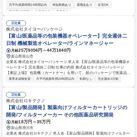
ーダーメイド研修の企画・提案・実行 ■受講者の状況ヒアリングと講師へ
月平均残業時間20時間以内
時短勤務あり
退職金あり
在宅OK
のフィードバック ■製造本部教育プロジェクト構想の推進（スキルマップ
完全週休2日制
土日祝休み
服装自由
整理・単位認定等の準備） ■当社製造本部独自の課題解決に向けた「攻め
の教育企画」の推進 ■経営層へのアプローチと全社的な組織風土改革 など
正社員
募集職種 【大阪】製造本部の教育・組織開発担当
株式会社タイヨーパッケージ
【富山/医薬品等の包装機器オペレーター】完全週休二
日制 機械製造オペレーター/ラインマネージャー
25万9056円～44万1840円
月給
富山県富山市
企業名 株式会社タイヨーパッケージ 求人名 【富山/医薬品等の包装機器オ
ペレーター】完全週休二日制 仕事の内容 株式会社タイヨーパッケージ
【東証上場】 包装機（カートナー）を用いて、紙のパッケージで医薬品や
健康食品、化粧品を包装する業務です。 包装関連設備の保守やメンテナン
業界未経験歓迎
月平均残業時間20時間以内
転勤なし
完全週休2日制
ス、GMP文書作成なども行いますので、医薬品包装機のオペレーターや工
程管理業務の経験者が活躍しやすい環境です。 【変更範囲】将来的に業務
内容や就業場所の配置転換あり 募集職種 【富山/医薬品等の包装機器オペ
正社員
レーター】完全週休二日制
株式会社ロキテクノ
【富山/製品開発】製薬向けフィルターカートリッジの
開発/フィルターメーカー その他医薬品研究開発
18万円～35万円
月給
富山県滑川市
企業名 株式会社ロキテクノ 求人名 【富山/製品開発】製薬向けフィルター