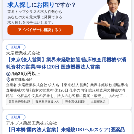
求人探し
お困り
に
ですか？
の各種プロジェクト推進／管理（SDCAすべきQMSの仕組みや文書等のカ
イゼンのためのPDCA活動：個人～小集団活動レベル） 募集職種 【大
業界トップクラスの求人件数から
阪】製造品質マネジメント（ヘルスケア品質管理グループ）
あなたの力を最大限に発揮できる
求人探しをお手伝いします。
アドバイザーに相談する
正社員
大扇産業株式会社
【東京/法人営業】業界未経験歓迎!臨床検査用機械や消
耗資材の営業/年休120日 医療機器法人営業
25万円以上
月給
東京都板橋区
企業名 大扇産業株式会社 求人名 【東京/法人営業】業界未経験歓迎!臨床検
査用機械や消耗資材の営業/年休120日 仕事の内容 臨床検査用の機械や消
耗品、化粧品や文具の容器を、法人のお客様に提案・販売し、あわせて見
積作成などの事務対応などをお任せします。関係性構築に重きを置いた既
業界未経験歓迎
資格取得支援あり
完全週休2日制
土日祝休み
存顧客向け営業スタイルがメインとなります。 【取り扱い商材】■臨床検
査用の機械や消耗機材■製薬・化粧品・文具などの容器やパッケージ 【顧
客】臨床検査会社・病院等 【エリア】基本的には東京都内ですが、出張な
正社員
ど神奈川・石川・北陸の可能性もあり。（展示会や顧客先との商談）【出
アルプス薬品工業株式会社
張】月に1回～2回、泊まりの出張が発生する可能性有 【教育体制】業界
【日本橋/国内法人営業】未経験OK/ヘルスケア(医薬品
未経験から活躍されている営業職が多いため、現場OJTにて、同社の機械