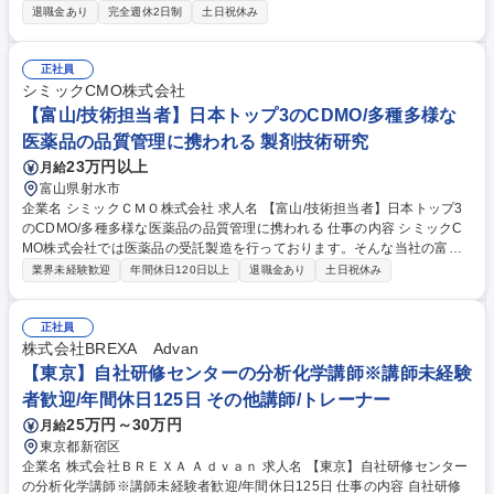
分析法の確立・処方設計・製造法の検討 使用分析機器：HPLC、UV 使用
退職金あり
完全週休2日制
土日祝休み
製造機器：造粒機、混合機、打錠機 4～5名ほどのグループで1～2品目の
開発に取り組んでおり、1品目の開発期間は3～5年となり、上記業務を分
担して行っています。 募集職種 【富山】ジェネリック医薬品の製剤開発/
正社員
土日祝休み/年間休日120日/
シミックCMO株式会社
【富山/技術担当者】日本トップ3のCDMO/多種多様な
医薬品の品質管理に携われる 製剤技術研究
23万円以上
月給
富山県射水市
企業名 シミックＣＭＯ株式会社 求人名 【富山/技術担当者】日本トップ3
のCDMO/多種多様な医薬品の品質管理に携われる 仕事の内容 シミックC
MO株式会社では医薬品の受託製造を行っております。そんな当社の富山
工場にて、医薬品製剤工場における技術部業務をお任せします。 【具体的
業界未経験歓迎
年間休日120日以上
退職金あり
土日祝休み
な業務の内容】 (1) 新規生産品目における技術移転業務及び技術的窓口
(2) 変更管理業務およびバリデーション (3) 品質・収率・コストに関わる
改善業務 ◎様々な医薬品を供給できる信頼性の高い技術を有しており、経
正社員
験豊富な技術スタッフと共に切磋琢磨しながら、更なる高みを目指せる環
株式会社BREXA Advan
境です。 募集職種 【富山/技術担当者】日本トップ3のCDMO/多種多様な
【東京】自社研修センターの分析化学講師※講師未経験
医薬品の品質管理に携われる
者歓迎/年間休日125日 その他講師/トレーナー
25万円～30万円
月給
東京都新宿区
企業名 株式会社ＢＲＥＸＡ Ａｄｖａｎ 求人名 【東京】自社研修センター
の分析化学講師※講師未経験者歓迎/年間休日125日 仕事の内容 自社研修