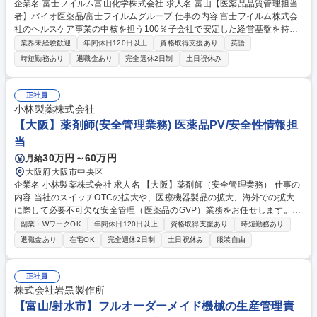
企業名 富士フイルム富山化学株式会社 求人名 富山【医薬品品質管理担当
者】バイオ医薬品/富士フイルムグループ 仕事の内容 富士フイルム株式会
社のヘルスケア事業の中核を担う100％子会社で安定した経営基盤を持つ
当社にて、品質管理業務全般の業務を行って頂きます。 ■医薬品の品質検
業界未経験歓迎
年間休日120日以上
資格取得支援あり
英語
査および付帯業務 ■品質試験室の立ち上げ ■分析機器管理業務 ■ドキュメ
時短勤務あり
退職金あり
完全週休2日制
土日祝休み
ント作成および文書管理等 ■Global 監査への対応準備 募集職種 富山【医
薬品品質管理担当者】バイオ医薬品/富士フイルムグループ
正社員
小林製薬株式会社
【大阪】薬剤師(安全管理業務) 医薬品PV/安全性情報担
当
30万円～60万円
月給
大阪府大阪市中央区
企業名 小林製薬株式会社 求人名 【大阪】薬剤師（安全管理業務） 仕事の
内容 当社のスイッチOTCの拡大や、医療機器製品の拡大、海外での拡大
に際して必要不可欠な安全管理（医薬品のGVP）業務をお任せします。お
客様に安心・安全をお届けすることで、製品のリピート率を下支えいただ
副業・WワークOK
年間休日120日以上
資格取得支援あり
時短勤務あり
きます。 ■国内外の医薬品等の安全管理（GVP）業務 ■要指導医薬品PMS
退職金あり
在宅OK
完全週休2日制
土日祝休み
服装自由
業務 ■医薬品添付文書等の表示確認業務 ■（薬の安全性対策視点で）製品
の開発から市販後までの全ての段階への関与 募集職種 【大阪】薬剤師
（安全管理業務）
正社員
株式会社岩黒製作所
【富山/射水市】フルオーダーメイド機械の生産管理責