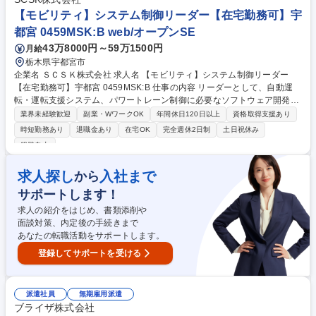
の「段階的な育成・伴走体制による成長環境」が特徴。企業と人の成長双
【モビリティ】システム制御リーダー【在宅勤務可】宇
方に深く介在できる提案型の営業としてキャリアアップ可能。 募集職種
都宮 0459MSK:B web/オープンSE
業界未経験歓迎【東日本/法人営業】大手企業向け人材の課題解決/伴走体
制◎
43万8000円～59万1500円
月給
栃木県宇都宮市
企業名 ＳＣＳＫ株式会社 求人名 【モビリティ】システム制御リーダー
【在宅勤務可】宇都宮 0459MSK:B 仕事の内容 リーダーとして、自動運
転・運転支援システム、パワートレーン制御に必要なソフトウェア開発業
務をお任せします。 ■ソフトウェア開発の一連の工程（要求定義、設計、
業界未経験歓迎
副業・WワークOK
年間休日120日以上
資格取得支援あり
実装、テスト） ■先進機能の研究開発 ■ソフトウェアをROS(Robot Opera
時短勤務あり
退職金あり
在宅OK
完全週休2日制
土日祝休み
ting System)とC++で開発 ■量産向け制御ソフトウェアをMATLAB/Simulin
服装自由
kで開発 ■開発を支援するためのツールをPythonで開発 お客様とは対等な
関係を築くことができており、お互いの強みを活かしながら業務を進めて
求人探し
入社まで
から
おります。また、5-10名程度のチームを組み、お互い協力しながら仕事を
進めております。 募集職種 【モビリティ】システム制御リーダー【在宅
サポートします！
勤務可】宇都宮 0459MSK:B
求人の紹介をはじめ、書類添削や
面談対策、内定後の手続きまで
あなたの転職活動をサポートします。
登録してサポートを受ける
派遣社員
無期雇用派遣
ブライザ株式会社