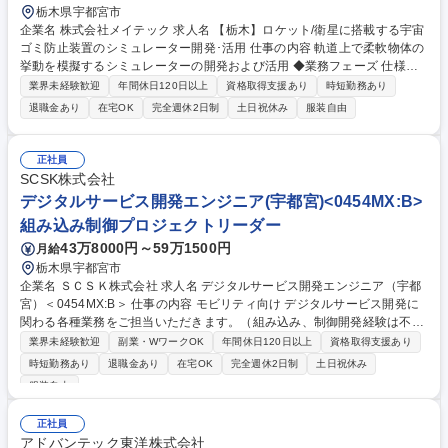
栃木県宇都宮市
企業名 株式会社メイテック 求人名 【栃木】ロケット/衛星に搭載する宇宙
ゴミ防止装置のシミュレーター開発･活用 仕事の内容 軌道上で柔軟物体の
挙動を模擬するシミュレーターの開発および活用 ◆業務フェーズ 仕様策
定～シュミレーター開発～シュミレーター検証 ◆環境・ツール Nastran、
業界未経験歓迎
年間休日120日以上
資格取得支援あり
時短勤務あり
ANSYS、MATLAB/Simulink 募集職種 【栃木】ロケット/衛星に搭載する
退職金あり
在宅OK
完全週休2日制
土日祝休み
服装自由
宇宙ゴミ防止装置のシミュレーター開発･活用
正社員
SCSK株式会社
デジタルサービス開発エンジニア(宇都宮)<0454MX:B>
組み込み制御プロジェクトリーダー
43万8000円～59万1500円
月給
栃木県宇都宮市
企業名 ＳＣＳＫ株式会社 求人名 デジタルサービス開発エンジニア（宇都
宮）＜0454MX:B＞ 仕事の内容 モビリティ向け デジタルサービス開発に
関わる各種業務をご担当いただきます。（組み込み、制御開発経験は不問
です） ■デジタルサービスの企画・設計エンジニア（お客様と一緒に、デ
業界未経験歓迎
副業・WワークOK
年間休日120日以上
資格取得支援あり
ジタルサービス機能の企画、要求定義、ソフトウェアアーキテクチャ設計
時短勤務あり
退職金あり
在宅OK
完全週休2日制
土日祝休み
等、主に上流設計業務を行います。） ■デジタルサービスの開発エンジニ
服装自由
ア（デジタルサービス機能ソフトウェアの設計・実装・テスト業務をアジ
ャイル型の開発として行います。） ■デジタルサービス開発プロジェクト
正社員
のリーダー業務（数か月～1年単位のプロジェクトのリーディング） 募集
アドバンテック東洋株式会社