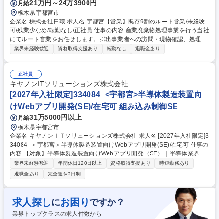
21万円～24万3900円
月給
栃木県宇都宮市
企業名 株式会社日環 求人名 宇都宮【営業】既存9割のルート営業/未経験
可/残業少なめ/転勤なし/正社員 仕事の内容 産業廃棄物処理事業を行う当社
にてルート営業をお任せします。排出事業者への訪問・現物確認、処理先
業者との調整・提案を行い、既存顧客を中心に長年の信頼関係を維持・発
業界未経験歓迎
資格取得支援あり
転勤なし
退職金あり
展させる役割を担っていただきます。 【具体的には】■既存の排出事業者
（一般企業、工場、ゼネコン等）への定期訪問■廃棄物の現物確認および
最適な処理方法・プランの提案■処理先業者とのスケジュールや受け入れ
正社員
に関する調整業務※既存顧客が9割、新規開拓は1割程度と信頼関係の維持
キヤノンITソリューションズ株式会社
が中心です。※1日に4～5社程度を訪問し、1人あたり20～30社程度を担
[2027年入社限定]334084_<宇都宮>半導体製造装置向
当します。※入社後は丁寧なOJTがあり未経験でも安心です。 募集職種
けWebアプリ開発(SE)/在宅可 組み込み制御SE
宇都宮【営業】既存9割のルート営業/未経験可/残業少なめ/転勤なし/正社
31万5000円以上
月給
員
栃木県宇都宮市
企業名 キヤノンＩＴソリューションズ株式会社 求人名 [2027年入社限定]3
34084_＜宇都宮＞半導体製造装置向けWebアプリ開発(SE)/在宅可 仕事の
内容 【対象】半導体製造装置向けWebアプリ開発（SE）｜半導体業界向
けシステム開発・リモート可（30名規模プロジェクト） 【役割】SE 【内
業界未経験歓迎
年間休日120日以上
資格取得支援あり
時短勤務あり
容】 ■半導体製造装置の監視・制御・データ可視化を行うWebアプリケー
退職金あり
完全週休2日制
ションの開発 ■装置データ連携APIの設計・実装、およびフロントエンド
画面開発 ■要件定義から設計・テストまで一連の工程を担当 ■装置メーカ
ーおよび関連部門との仕様調整、品質改善対応 ■週3日程度のリモートワ
求人探し
お困り
に
ですか？
ーク可能 募集職種 [2027年入社限定]334084_＜宇都宮＞半導体製造装置
業界トップクラスの求人件数から
向けWebアプリ開発(SE)/在宅可