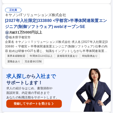
服装自由
キュリティの企画、設計、実装、テスト 【先端技術／ソフトウェアのR&
Dエンジニア】 コア技術・新技術の先行調査、適用検討 募集職種 【モビ
正社員
リティ/業界未経験者歓迎】先端技術開発・ITリーダー（宇都宮）/0462/C
キヤノンITソリューションズ株式会社
[2027年入社限定]333880 <宇都宮>半導体関連装置エン
ジニア(制御ソフトウェア) web/オープンSE
31万5000円以上
月給
栃木県宇都宮市
企業名 キヤノンＩＴソリューションズ株式会社 求人名 [2027年入社限定]3
33880 ＜宇都宮＞半導体関連装置エンジニア(制御ソフトウェア) 仕事の内
容 始めは研修やOJTを通じ、知識をインプットしながら半導体関連装置
（露光装置や計測装置）の操作アプリケーションや装置管理システムソフ
業界未経験歓迎
年間休日120日以上
資格取得支援あり
時短勤務あり
トウェアの実装を主にご担当いただきます。ゆくゆくは要件定義から 基本
退職金あり
完全週休2日制
設計/詳細設計/実装/（単体/結合/システム）テストまで（ソフトウェア開発
のV字モデルの要求分析/受入テスト除く全工程）をご担当いただきます。
【魅力】DX、IoTなどこれからの社会変革に向けて欠かせない半導体を支
求人探し
入社まで
から
えるのが半導体製造装置です。半導体製造の「要」ともいえる「半導体露
サポートします！
光装置」を展開するのは世界で3社。そのうちの1社であるキヤノン社と3
0年以上取引があります。活況の市場で一緒に活躍してみませんか。 募集
求人の紹介をはじめ、書類添削や
職種 [2027年入社限定]333880 ＜宇都宮＞半導体関連装置エンジニア(制御
面談対策、内定後の手続きまで
ソフトウェア)
あなたの転職活動をサポートします。
登録してサポートを受ける