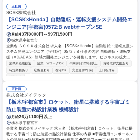
正社員
SCSK株式会社
【SCSK×Honda】自動運転・運転支援システム開発エ
ンジニア(宇都宮)0572:B web/オープンSE
43万8000円～59万1500円
月給
栃木県宇都宮市
企業名 ＳＣＳＫ株式会社 求人名 【SCSK×Honda】自動運転・運転支援シ
ステム開発エンジニア（宇都宮）0572：B 仕事の内容 自動運転・運転支
援（AD/ADAS）領域の開発エンジニアを募集します。ビジネスの拡大や
開発技術の高度化に伴い、優秀な技術者を必要としています。 •ソフトウ
業界未経験歓迎
副業・WワークOK
年間休日120日以上
資格取得支援あり
ェア開発の一連の工程（要求定義、設計、実装、テスト）、アジャイル開
時短勤務あり
退職金あり
在宅OK
完全週休2日制
土日祝休み
発も積極的に導入 •先進機能の研究開発（ROS、C++、生成AI、データエ
服装自由
ンジニアリング） •量産向け制御ソフトウェア開発（C++、MATLAB/Simu
link） •開発環境・開発支援ツールの開発（AWS、Python、MLOps、Data
正社員
Ops、各種開発・検証ツール） 募集職種 【SCSK×Honda】自動運転・運
株式会社メイテック
転支援システム開発エンジニア（宇都宮）0572：B
【栃木/宇都宮市】ロケット、衛星に搭載する宇宙ゴミ
防止装置の熱設計業務 機構設計
26万1100円以上
月給
栃木県宇都宮市
企業名 株式会社メイテック 求人名 【栃木/宇都宮市】ロケット、衛星に搭
載する宇宙ゴミ防止装置の熱設計業務 仕事の内容 ■宇宙機用コンポーネン
トの熱設計■熱解析■熱真空試験■仕様策定 ◆業務フェーズ 仕様策定～熱設