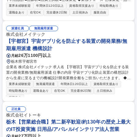
計～熱解析～熱真空試験 ◆環境・ツール Nastran、ANSYS、COMSOL M
業界未経験歓迎
年間休日120日以上
資格取得支援あり
時短勤務あり
ultiphysics 募集職種 【栃木/宇都宮市】ロケット、衛星に搭載する宇宙ゴ
退職金あり
在宅OK
完全週休2日制
土日祝休み
服装自由
ミ防止装置の熱設計業務
派遣社員
無期雇用派遣
株式会社メイテック
【宇都宮】宇宙デブリ化を防止する装置の開発業務/無
期雇用派遣 機構設計
26万1100円以上
月給
栃木県宇都宮市
企業名 株式会社メイテック 求人名 【宇都宮】宇宙デブリ化を防止する装
置の開発業務/無期雇用派遣 仕事の内容 宇宙デブリ化防止装置の構想設計
から生産に至るまでの機械設計開発業務全般をご担当いただきます。 ◆業
務内容詳細：仕様設計、詳細設計、関連する補助装置や治具の設計、関連
業界未経験歓迎
無期雇用派遣
年間休日120日以上
資格取得支援あり
する解析（強度・流体・熱解析等）、部材の発注調達、設計した部品の組
時短勤務あり
退職金あり
在宅OK
完全週休2日制
土日祝休み
立て、関連する試験（振動、衝撃、熱、真空等の環境試験）の管理と実行
服装自由
◆開発環境・ツール：Inventor、真空装置など環境試験装置 募集職種 【宇
都宮】宇宙デブリ化を防止する装置の開発業務/無期雇用派遣
正社員
株式会社イトーキ
栃木【営業総合職】第二新卒歓迎/約130年の歴史上最大
のIT投資実施 日用品/アパレル/インテリア法人営業
27万円以上
月給