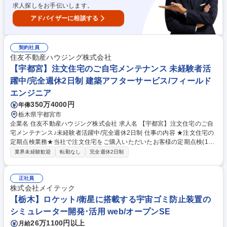
求人探しをお手伝いします。
アドバイザーに相談する
契約社員
住友不動産ハウジング株式会社
【宇都宮】注文住宅のご自宅メンテナンス 未経験者活
躍中/完全週休2日制 建築アフターサービス/フィールド
エンジニア
350万4000円
年俸
栃木県宇都宮市
企業名 住友不動産ハウジング株式会社 求人名 【宇都宮】注文住宅のご自
宅メンテナンス♪未経験者活躍中/完全週休2日制 仕事の内容 ★注文住宅の
定期点検業務★当社で注文住宅をご購入いただいたお客様の定期点検(12
カ月/24カ月)ご自宅でご不便に感じていることやお困りごとをヒアリング
業界未経験歓迎
転勤なし
完全週休2日制
し、説明や業者手配を行います。 細かい技術的な内容に関しては、社内の
別の担当もしくは業者へ接続しますので業界未経験の方もご安心くださ
い。 ★お客様のお困りごとを解決するお仕事になりますので、直接「あり
正社員
がとう」といわれる機会も多く、やりがいのあるお仕事です。 ★社用車1
株式会社メイテック
人1台完備で、駐車場は会社負担（上限有） ★一次対応はお客様センター
【栃木】ロケット/衛星に搭載する宇宙ゴミ防止装置の
が対応する為、直接連絡はありません。 募集職種 【宇都宮】注文住宅の
シミュレーター開発･活用 web/オープンSE
ご自宅メンテナンス♪未経験者活躍中/完全週休2日制
26万1100円以上
月給