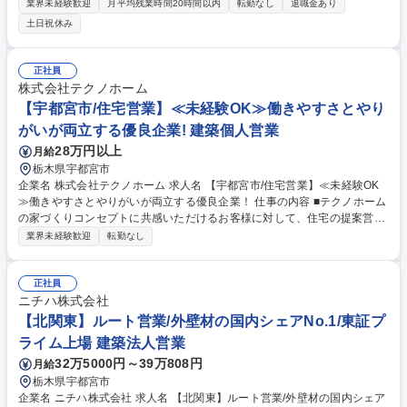
構築を中心に上流から下流まで一気通貫でご対応していただきます。 【具
業界未経験歓迎
月平均残業時間20時間以内
転勤なし
退職金あり
体的には】クライアントのウェブサイトシステムの要件定義、仕様書作
土日祝休み
成、プログラマーへの依頼・指示出し、デバッグ、テスト、マニュアル作
成、保守業務を担当します。ECサイトやCMS構築案件が中心となり、専
門的な打ち合わせにも参加いただきます。 募集職種 【宇都宮/SE職】広告
正社員
領域では県内トップの優良企業！《フレックス有》
株式会社テクノホーム
【宇都宮市/住宅営業】≪未経験OK≫働きやすさとやり
がいが両立する優良企業! 建築個人営業
28万円以上
月給
栃木県宇都宮市
企業名 株式会社テクノホーム 求人名 【宇都宮市/住宅営業】≪未経験OK
≫働きやすさとやりがいが両立する優良企業！ 仕事の内容 ■テクノホーム
の家づくりコンセプトに共感いただけるお客様に対して、住宅の提案営業
を行います。■お客様ファーストの姿勢で、お客様の要望に合っていなけ
業界未経験歓迎
転勤なし
れば無理に進めない誠実な営業スタイル。 【具体的には】テクノホームの
家づくりの3つのコンセプトを軸に、お客様のニーズをヒアリングし、最
適な住宅プランを提案します。初回接客を大切にし、お客様との信頼関係
正社員
構築に重点を置いています。■チームで協力して営業活動を行うため、個
ニチハ株式会社
人に過度な負担がかからない仕組みになっています。■コンサルタントと
【北関東】ルート営業/外壁材の国内シェアNo.1/東証プ
連携した営業手法の研修もあり、未経験からでもしっかりと成長できる環
ライム上場 建築法人営業
境です。 募集職種 【宇都宮市/住宅営業】≪未経験OK≫働きやすさとやり
32万5000円～39万808円
月給
がいが両立する優良企業！
栃木県宇都宮市
企業名 ニチハ株式会社 求人名 【北関東】ルート営業/外壁材の国内シェア