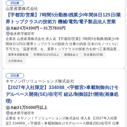
どの専門知識もゼロから習得可能です。一人一台の専用社用車を貸与し、
正社員
そのまま自宅への通勤もOKという嬉しい福利厚生も。創業50年の信頼が
山里産業株式会社
あるからこそ扱える優良物件も多く、地域に根ざして「一生物のスキル」
【宇都宮/営業】7時間5分勤務/残業少/年間休日125日/業
を身につけ、着実にキャリアを積み上げたい方に最適な環境です。 募集職
界トップクラスの技術力 機械/電気/電子製品法人営業
種 【宇都宮】不動産売買営業/未経験歓迎/一人一台社用車貸与・通勤OK/
24万4200円～31万7830円
月給
創業50年
栃木県宇都宮市
企業名 山里産業株式会社 求人名 【宇都宮/営業】7時間5分勤務/残業少/年
間休日125日/業界トップクラスの技術力 仕事の内容 日本のモノづくりに
不可欠な「温度管理」を、業界トップクラスの技術力を持つ工業用温度セ
ンサーで支えるルート営業です。担当顧客と深く長く信頼関係を築き、製
業界未経験歓迎
年間休日120日以上
退職金あり
完全週休2日制
造プロセスや開発における課題を解決に導く重要な 役割を担います。■担
土日祝休み
当顧客（鉄鋼、半導体、医薬品等）への定期訪問・ヒアリング■顧客のニ
ーズに合わせた製品仕様の打ち合わせ■見積書の作成、受注処理 ■自社製
造部門との仕様・納期調整 ■納品までの進捗管理、アフターフォロー《取
正社員
引顧客業界》鉄鋼・電力・石油化学・半導体・医薬品など。幅広い知識を
キヤノンITソリューションズ株式会社
身につけることが可能。未経験で入社し、知識をつけ営業活動している社
【2027年入社限定】334088_<宇都宮>車載制御向けモ
員の実績があります。https://yamari.co.jp/ 募集職種 【宇都宮/営業】7時間
デルベース開発(SE)/在宅可 組込/制御設計/開発(画像処
5分勤務/残業少/年間休日125日/業界トップクラスの技術力
理)
31万5000円以上
月給
栃木県宇都宮市
企業名 キヤノンＩＴソリューションズ株式会社 求人名 【2027年入社限
定】334088_＜宇都宮＞車載制御向けモデルベース開発(SE)/在宅可 仕事