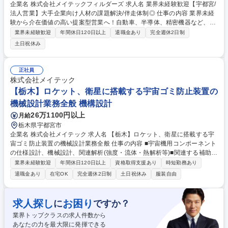
企業名 株式会社メイテックフィルダーズ 求人名 業界未経験歓迎【宇都宮/
法人営業】大手企業向け人材の課題解決/伴走体制◎ 仕事の内容 業界未経
験から介在価値の高い提案型営業へ！自動車、半導体、精密機器など、日
本のモノづくりを支える大手・優良メーカーの人材領域の課題解決と、正
業界未経験歓迎
年間休日120日以上
退職金あり
完全週休2日制
社員エンジニアのキャリア支援を両立する法人営業です。 【対企業(5
土日祝休み
割)】担当顧客は5～10社。大手・優良メーカーの技術課題をヒアリング
し、エンジニアをマッチングする提案型の法人営業。 【対エンジニア(5
割)】担当は30～40名。エンジニアのキャリアに寄り添い、希望に沿った
正社員
プロジェクトへ導く伴走支援。 ★魅力：メイテックフィルダーズならでは
株式会社メイテック
の「段階的な育成・伴走体制による成長環境」が特徴。企業と人の成長双
【栃木】ロケット、衛星に搭載する宇宙ゴミ防止装置の
方に深く介在できる提案型の営業としてキャリアアップ可能。 募集職種
機械設計業務全般 機構設計
業界未経験歓迎【宇都宮/法人営業】大手企業向け人材の課題解決/伴走体
制◎
26万1100円以上
月給
栃木県宇都宮市
企業名 株式会社メイテック 求人名 【栃木】ロケット、衛星に搭載する宇
宙ゴミ防止装置の機械設計業務全般 仕事の内容 ■宇宙機用コンポーネント
の仕様設計、機械設計、関連解析(強度・流体・熱解析等)■関連する補助装
置や治具の設計及び改善■設計したコンポーネントの組立て、および試験
業界未経験歓迎
年間休日120日以上
資格取得支援あり
時短勤務あり
(振動、衝撃、熱、真空等の環境試験)の 管理と実行 ◆業務フェーズ 仕様
退職金あり
在宅OK
完全週休2日制
土日祝休み
服装自由
策定～機械設計～解析～試験～組み立て ◆環境・ツール Inventor、真空装
置など環境試験装置 募集職種 【栃木】ロケット、衛星に搭載する宇宙ゴ
ミ防止装置の機械設計業務全般
求人探し
お困り
に
ですか？
業界トップクラスの求人件数から
あなたの力を最大限に発揮できる