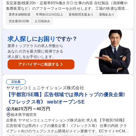
安定基盤/残業20h・定着率95%働き方◎ 仕事の内容 自社製品（清掃機や
集塵装置など）のアフターフォローをお任せします。工場の快適な環境を
守るため、点検や修理、部品発注などを通じてお客様をサポート。1日4～
業界未経験歓迎
年間休日120日以上
資格取得支援あり
退職金あり
5件ほどを巡回し、じっくり技術と向き合える仕事 【商材】工場の空気を
完全週休2日制
土日祝休み
清浄にする集塵機、大規模施設への清掃機など 【詳細】■担当エリアの顧
客を訪問し、機器の点検・修理・メンテナンスを実施 ■作業報告書の作
成、交換部品の見積作成・発注業務 ■新設備の設置に伴う施工管理業務の
求人探し
お困り
に
ですか？
サポート ■半年間の丁寧なOJT研修による製品知識の習得 ■顧客への状況
業界トップクラスの求人件数から
説明や改善提案などのコミュニケーション ※建物の改変を伴う実作業は無
あなたの力を最大限に発揮できる
し 募集職種 【宇都宮/メンテナンス職】プライム上場の安定基盤/残業20
求人探しをお手伝いします。
h・定着率95%働き方◎
アドバイザーに相談する
正社員
ヤマゼンコミュニケイションズ株式会社
【宇都宮/SE職】広告領域では県内トップの優良企業!
《フレックス有》 web/オープンSE
25万円～40万円
月給
栃木県宇都宮市
企業名 ヤマゼンコミュニケイションズ株式会社 求人名 【宇都宮/SE職】
広告領域では県内トップの優良企業！《フレックス有》 仕事の内容 クラ
イアント向けのウェブシステム開発がメイン業務です。ECサイトやCMS