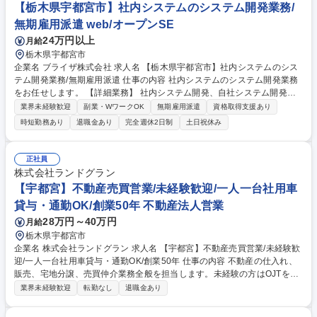
【栃木県宇都宮市】社内システムのシステム開発業務/
無期雇用派遣 web/オープンSE
24万円以上
月給
栃木県宇都宮市
企業名 ブライザ株式会社 求人名 【栃木県宇都宮市】社内システムのシス
テム開発業務/無期雇用派遣 仕事の内容 社内システムのシステム開発業務
をお任せします。 【詳細業務】 社内システム開発、自社システム開発、
マネジメント業務 募集職種 【栃木県宇都宮市】社内システムのシステム
業界未経験歓迎
副業・WワークOK
無期雇用派遣
資格取得支援あり
開発業務/無期雇用派遣
時短勤務あり
退職金あり
完全週休2日制
土日祝休み
正社員
株式会社ランドグラン
【宇都宮】不動産売買営業/未経験歓迎/一人一台社用車
貸与・通勤OK/創業50年 不動産法人営業
28万円～40万円
月給
栃木県宇都宮市
企業名 株式会社ランドグラン 求人名 【宇都宮】不動産売買営業/未経験歓
迎/一人一台社用車貸与・通勤OK/創業50年 仕事の内容 不動産の仕入れ、
販売、宅地分譲、売買仲介業務全般を担当します。未経験の方はOJTを通
じて先輩から法規制やアドバイスの基礎を学び、一歩ずつ専門性を高める
業界未経験歓迎
転勤なし
退職金あり
役割です。 栃木県宇都宮市を中心に、土地・建物の仕入れや販売、仲介業
務を担います。入社後は先輩社員がマンツーマンで指導。税制や法規制な