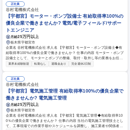
正社員
谷村電機株式会社
【宇都宮】モーター・ポンプ設備士 有給取得率100%の
優良企業で働きませんか? 電気/電子フィールド/サポー
トエンジニア
25万円以上
月給
栃木県宇都宮市
企業名 谷村電機株式会社 求人名 【宇都宮】モーター・ポンプ設備士◆有
給取得率100%の優良企業で働きませんか？ 仕事の内容 モーター・ポンプ
設備士として、モーターとポンプの整備、取付・取外し等の業務をお任せ
いたします。 インフラを支える施設で使われるモーター・ポンプの安定稼
業界未経験歓迎
転勤なし
退職金あり
完全週休2日制
働を支える社会的貢献度が高い業務です。 入社後は既存のメンバーからし
っかりとフォローを行うので業務に慣れるまで時間をかけて指導する体制
ができています。未経験からでもしっかりとスキルを身に付けることが可
正社員
能です。またほとんどの案件が元請なので厳しい納期に追われることはあ
谷村電機株式会社
りません。 《売上割合》法人取引100%、内訳公共工事30%、民間工事7
【宇都宮】電気施工管理 有給取得率100%の優良企業で
0%、幅広い業種からお取引を頂いております。 募集職種 【宇都宮】モー
働きませんか? 電気施工管理
ター・ポンプ設備士◆有給取得率100%の優良企業で働きませんか？
25万円以上
月給
栃木県宇都宮市
企業名 谷村電機株式会社 求人名 【宇都宮】電気施工管理◆有給取得率10
0％の優良企業で働きませんか？ 仕事の内容 当社の電気施工管理技士とし
て、工事現場での作業手順やスケジュールを調整し、施工業者や関係者と