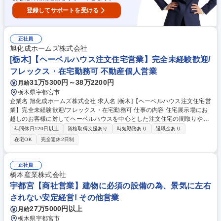
登録してサポートを受ける
正社員
旭化成ホームズ株式会社
[栃木]【ヘーベルハウス注文住宅営業】完全未経験歓迎/
フレックス・在宅勤務可 不動産個人営業
31万5300円～38万2200円
月給
栃木県宇都宮市
企業名 旭化成ホームズ株式会社 求人名 [栃木]【ヘーベルハウス注文住宅営
業】完全未経験歓迎/フレックス・在宅勤務可 仕事の内容 住宅展示場にお
越しのお客様に対してヘーベルハウスを中心とした注文住宅の間取りや予
算のヒアリングから、設計担当と協働し、設計プランや資金計画のご提
年間休日120日以上
資格取得支援あり
時短勤務あり
退職金あり
案・引き渡し等お客様に寄り添い一貫してご担当頂きます。 【OJT制度】
在宅OK
完全週休2日制
インストラクター制度により、一定期間は先輩社員が丁寧にフォローさせ
ていただきますので、未経験でも安心してご就業が可能です。【安心のチ
ーム制】アポイントが重複した際には、チーム員が代わりにお客様との打
正社員
ち合わせに出たり、日頃から物件の情報共有をして「協力体制」を構築。
橋本産業株式会社
営業個人の成績も求められますが、それ以上に営業チームとしての目標達
宇都宮【商社営業】建物に必須の設備の為、景気に左右
成に向けてチーム一丸となって受注活動を実施しています。 募集職種 [栃
されない安定経営! その他営業
木]【ヘーベルハウス注文住宅営業】完全未経験歓迎/フレックス・在宅勤
務可
27万5000円以上
月給
栃木県宇都宮市