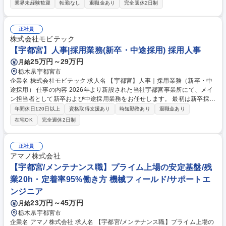
のコミュニケーションを円滑に行い、電気設備の完成までプロジェクトを
業界未経験歓迎
転勤なし
退職金あり
完全週休2日制
遂行していただきます。 入社後は既存のメンバーからしっかりとフォロー
を行うので業務に慣れるまで時間をかけて指導する体制ができています。
《売上割合》法人取引100%、内訳公共工事30%、民間工事70%、幅広い
正社員
業種からお取引を頂いております。 募集職種 【宇都宮】電気施工管理◆
株式会社モビテック
有給取得率100％の優良企業で働きませんか？
【宇都宮】人事|採用業務(新卒・中途採用) 採用人事
25万円～29万円
月給
栃木県宇都宮市
企業名 株式会社モビテック 求人名 【宇都宮】人事｜採用業務（新卒・中
途採用） 仕事の内容 2026年より新設された当社宇都宮事業所にて、メイ
ン担当者として新卒および中途採用業務をお任せします。 最初は新卒採用
からスタートし、慣れてきたら徐々に中途採用もお任せします。将来的に
年間休日120日以上
資格取得支援あり
時短勤務あり
退職金あり
は、採用以外にも業務の幅を広げていただき、人事業務全般をお任せしま
在宅OK
完全週休2日制
す。 ※栃木県内の学校はもちろんのこと、関東圏内の理系の学校へ訪問い
ただく機会もございます ※イベントや面接対応で月に1回程度土日の出社
もございますが、その分は平日にお休みを取得いただきます 募集職種
正社員
【宇都宮】人事｜採用業務（新卒・中途採用）
アマノ株式会社
【宇都宮/メンテナンス職】プライム上場の安定基盤/残
業20h・定着率95%働き方 機械フィールド/サポートエ
ンジニア
23万円～45万円
月給
栃木県宇都宮市
企業名 アマノ株式会社 求人名 【宇都宮/メンテナンス職】プライム上場の