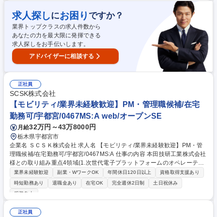
万以上も目指せます。 【安心のチーム制】アポイントが重複した際には、
チーム員が代わりにお客様との打ち合わせに出たり、日頃から物件の情報
求人探し
お困り
に
ですか？
共有をして「協力体制」を構築。営業個人の成績も求められますが、それ
業界トップクラスの求人件数から
以上に営業チームとしての目標達成に向けてチーム一丸となって受注活動
あなたの力を最大限に発揮できる
を実施しています。 募集職種 [栃木]【ヘーベルハウス注文住宅営業】固定
求人探しをお手伝いします。
給割合高く安定性◎/在宅勤務可
アドバイザーに相談する
正社員
SCSK株式会社
【モビリティ/業界未経験歓迎】PM・管理職候補/在宅
勤務可/宇都宮/0467MS:A web/オープンSE
32万円～43万8000円
月給
栃木県宇都宮市
企業名 ＳＣＳＫ株式会社 求人名 【モビリティ/業界未経験歓迎】PM・管
理職候補/在宅勤務可/宇都宮/0467MS:A 仕事の内容 本田技研工業株式会社
様との取り組み重点4領域(1.次世代電子プラットフォームのオペレーティ
ングシステム、2.電動パワートレーン、3.先進安全・自動運転、4.IVI：イ
業界未経験歓迎
副業・WワークOK
年間休日120日以上
資格取得支援あり
ンビークルインフォテインメント)における ソフトウェア開発のプロジェ
時短勤務あり
退職金あり
在宅OK
完全週休2日制
土日祝休み
クト管理全般を推進していただきます。 ■プロジェクトチームのリーディ
服装自由
ング：目標達成に向けて、チームメンバーと協力してチームをけん引 ■要
件定義（顧客折衝含む）：お客様のニーズや課題をヒヤリングし、プロジ
正社員
ェクトの要件を定義 ■進捗管理：プロジェクトの進行状況を監視し、納期