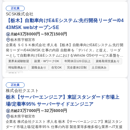
力に応じた業務からスタート】 経験者には実績に応じた現場を即戦力とし
てお任せし、未経験者には写真整理や書類準備等の補助から指導します。
正社員
※施工管理および補助業務のみであり、現場での建設実作業は一切行いま
SCSK株式会社
せん。 【業務内容の変更の範囲】当社の指定する業務 募集職種 【土木施
【栃木】自動車向けE&Eシステム:先行開発リーダー/04
工管理】栃木勤務／未経験から経験者まで歓迎◆有資格者優遇
43MSK web/オープンSE
43万8000円～59万1500円
月給
栃木県宇都宮市
企業名 ＳＣＳＫ株式会社 求人名 【栃木】自動車向けE&Eシステム:先行開
発リーダー/0443MSK 仕事の内容 自動車を「デバイス」と捉え、リーダ
ーとして自動車向けE&EシステムにおけるVehicle OSやサービス基盤を設
計をご担当いただきます。Web業界やバックエンド領域の知見を応用し、
業界未経験歓迎
副業・WワークOK
年間休日120日以上
資格取得支援あり
新たなモビリティサービスの実現に貢献します。 【具体的な業務内容】 ■
時短勤務あり
退職金あり
在宅OK
完全週休2日制
土日祝休み
車載向け基盤システム（Vehicle OS、ミドルウェア層）の設計・検討 ■AP
服装自由
I設計、サービス基盤の構築、セキュリティ設計 ■コンテナ技術やLinuxを
用いたシステムアーキテクチャ設計 ■顧客と協働し、未知の技術課題に対
正社員
する解決策を提案 募集職種 【栃木】自動車向けE&Eシステム:先行開発リ
株式会社クエスト
ーダー/0443MSK
栃木【サーバーエンジニア】東証スタンダード市場上
場/定着率95% サーバーサイドエンジニア
23万7000円～32万6000円
月給
栃木県宇都宮市
企業名 株式会社クエスト 求人名 栃木【サーバーエンジニア】東証スタン
ダード市場上場/定着率95％ 仕事の内容 製造業等多種多様な業界へIT支援