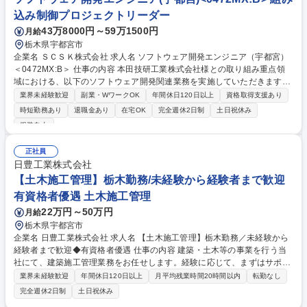
込み制御プロジェクトリーダー
43万8000円～59万1500円
月給
栃木県宇都宮市
企業名 ＳＣＳＫ株式会社 求人名 ソフトウェア開発エンジニア（宇都宮）
＜0472MX:B＞ 仕事の内容 本田技研工業株式会社様との取り組み重点領
域における、以下のソフトウェア開発関連業務を実施していただきます。
【PJ推進エンジニア（PM/PL）】ソフトウェア開発のPJ管理、及びPJ推
業界未経験歓迎
副業・WワークOK
年間休日120日以上
資格取得支援あり
進・管理支援、オフショアマネジメント 【ソフトウェア開発エンジニア
時短勤務あり
退職金あり
在宅OK
完全週休2日制
土日祝休み
（SE/PG）】 ・ソフトウェアの設計、実装、テスト（アジャイル、ウォー
服装自由
ターフォール） ・コア技術・新技術の先行調査、適用検討 【制御ソフト
ウェア開発エンジニア（SE/PG）】 ・制御ソフトウェアの設計、実装、テ
正社員
スト（MBD、MBSE）、シミュレーション検証（HILS、DILS） 募集職種
日豊工業株式会社
ソフトウェア開発エンジニア（宇都宮）＜0472MX:B＞
【土木施工管理】栃木勤務/未経験から経験者まで歓迎
有資格者優遇 土木施工管理
22万円～50万円
月給
栃木県宇都宮市
企業名 日豊工業株式会社 求人名 【土木施工管理】栃木勤務／未経験から
経験者まで歓迎◆有資格者優遇 仕事の内容 建築・土木等の事業を行う当
社にて、建築施工管理業務をお任せします。経験に応じて、まずはサポー
ト業務からスタート、または即戦力として現場の管理全般をお任せしま
業界未経験歓迎
年間休日120日以上
月平均残業時間20時間以内
転勤なし
す。 道路や河川、公共施設、民間施設などの土木工事における施工管理業
完全週休2日制
土日祝休み
務です。 ■工程管理、コスト管理、品質管理、協力会社の管理 【経験・能