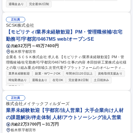
リーダー→PL→PMへステップアップしていただく。チーム人数5～10名
退職金あり
完全週休2日制
程度） 【内容】 ・要求仕様にもとづき、装置制御の基本設計・詳細設
計、プログラミング、実機シミュレーターまたは実機を用いた評価 ・業務
を理解した後は、週3日程度、リモートワークで業務をしていただけま
正社員
す。 募集職種 【2027年入社限定】334077_＜宇都宮＞FPD製造装置向け
SCSK株式会社
制御ソフト開発(SE)
【モビリティ/業界未経験歓迎】PM・管理職候補/在宅
勤務可/宇都宮/0467MS web/オープンSE
32万円～45万7400円
月給
栃木県宇都宮市
企業名 ＳＣＳＫ株式会社 求人名 【モビリティ/業界未経験歓迎】PM・管
理職候補/在宅勤務可/宇都宮/0467MS 仕事の内容 本田技研工業株式会社様
との取り組み重点4領域(1.次世代電子プラットフォームのオペレーティン
グシステム、2.電動パワートレーン、3.先進安全・自動運転、4.IVI：イン
業界未経験歓迎
副業・WワークOK
年間休日120日以上
資格取得支援あり
ビークルインフォテインメント)における ソフトウェア開発のプロジェク
時短勤務あり
退職金あり
在宅OK
完全週休2日制
土日祝休み
ト管理全般を推進していただきます。 ■プロジェクトチームのリーディン
服装自由
グ：目標達成に向けて、チームメンバーと協力してチームをけん引 ■要件
定義（顧客折衝含む）：お客様のニーズや課題をヒヤリングし、プロジェ
正社員
クトの要件を定義 ■進捗管理：プロジェクトの進行状況を監視し、納期と
株式会社メイテックフィルダーズ
予算に対して責任をもって調整 募集職種 【モビリティ/業界未経験歓迎】
業界未経験歓迎【宇都宮/法人営業】大手企業向け人材
PM・管理職候補/在宅勤務可/宇都宮/0467MS
の課題解決/伴走体制 人材/アウトソーシング法人営業
22万3700円～31万円
月給
栃木県宇都宮市