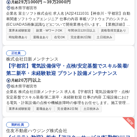
29万1000円～39万2000円
月給
栃木県宇都宮市
企業名 富士ソフト株式会社 求人名 [A2]24111031【神奈川・宇都宮】自動
車関連ソフトウェアエンジニア 仕事の内容 車載ソフトウェアのシステム
(ECU/ADAS画像認識など)について開発業務を行います。 【業務詳細】 ■
自動運転、及び支援システム開発(画像認識、モデルベース開発、xILS、E
業界未経験歓迎
副業・WワークOK
年間休日120日以上
資格取得支援あり
CU開発) ■AIを用いた研究開発、及び車載周辺システム開発(AGV、ロボテ
時短勤務あり
退職金あり
在宅OK
完全週休2日制
土日祝休み
ィクス)などの分野においてシステム設計や受け入れ評価の作業 【担当フ
ェーズ】■基本設計～総合試験 募集職種 [A2]24111031【神奈川・宇都
宮】自動車関連ソフトウェアエンジニア
正社員
株式会社日新メンテナンス
【宇都宮】電気設備保守・点検/安定基盤でスキル装着/
第二新卒・未経験歓迎 プラント設備メンテナンス
20万円以上
月給
栃木県宇都宮市
企業名 株式会社日新メンテナンス 求人名 【宇都宮】電気設備保守・点検/
安定基盤でスキル装着/第二新卒・未経験歓迎 仕事の内容 工場設備におけ
る電気・計装設備の点検や機械故障時の修理をお任せします。施工管理業
務ですので、納期管理や折衝業務がメインです。実際の作業は外注先が行
業界未経験歓迎
退職金あり
完全週休2日制
土日祝休み
います。※東洋紡(株)宇都宮工場がメイン顧客です ◆大手メーカーとの取
引実績多数で無借金経営を続けています。 自己資本比率は79％！ ◆しっ
かりとした資格補助制度を整え、技術を身に付けながら給与UPが可能で
契約社員
す。住宅補助や家族手当もございます（条件有）。 ◆一気通貫できる企業
住友不動産ハウジング株式会社
は希少で、東京商工リサーチが選ぶ“日本上位8％の優良企業”に選出されま