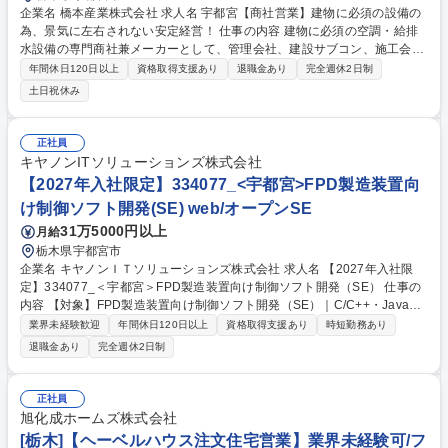
企業名 橋本産業株式会社 求人名 宇都宮【商社営業】建物に必須の設備の
為、景気に左右されない安定経営！ 仕事の内容 建物に必須の空調・給排
水設備の専門商社兼メーカーとして、管理会社、建設サブコン、施工会社
等に対して、ポンプやバルブなどの自社および他社製品を提案します。基
年間休日120日以上
資格取得支援あり
退職金あり
完全週休2日制
本的にはルート営業となっております。 【入社後】先輩社員のもと、OJT
土日祝休み
スタイルで仕事の進め方や提案方法を学びます。1人につき15～20社程度
のアクティブ顧客を担当し、自社開発しているオリジナル製品と、幅広い
メーカー製品の中から、お客様のニーズに合わせた提案を行います。最適
正社員
な商品の仕入先選定、価格交渉、納品までの全てを行う為、裁量権がとて
キヤノンITソリューションズ株式会社
も大きいです。達成率等でインセンティブもあり、頑張り次第で年収も上
【2027年入社限定】334077_<宇都宮>FPD製造装置向
げれるなど、評価体制も整っています 募集職種 宇都宮【商社営業】建物
け制御ソフト開発(SE) web/オープンSE
に必須の設備の為、景気に左右されない安定経営！
31万5000円以上
月給
栃木県宇都宮市
企業名 キヤノンＩＴソリューションズ株式会社 求人名 【2027年入社限
定】334077_＜宇都宮＞FPD製造装置向け制御ソフト開発（SE） 仕事の
内容 【対象】FPD製造装置向け制御ソフト開発（SE）｜C/C++・Java・
大規模プロジェクト（60名規模プロジェクト） 【役割】SE（将来的にサ
業界未経験歓迎
年間休日120日以上
資格取得支援あり
時短勤務あり
ブリーダー→PL→PMへステップアップしていただく。チーム人数5～10
退職金あり
完全週休2日制
名程度） 【内容】 ■要求仕様にもとづき、装置制御の基本設計・詳細設
計、プログラミング、実機シミュレーターまたは実機を用いた評価 ■業務
を理解した後は、週3日程度、リモートワークで業務をしていただけま
正社員
す。 募集職種 【2027年入社限定】334077_＜宇都宮＞FPD製造装置向け
旭化成ホームズ株式会社
制御ソフト開発（SE）
[栃木]【ヘーベルハウス注文住宅営業】業界未経験可/フ