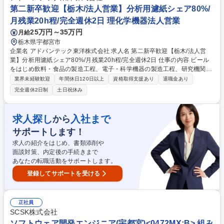
職種 デジタルサービス開発エンジニア（宇都宮）＜0454MX:B＞
第二新卒歓迎【栃木/法人営業】分析用濾紙シェア80%/
月残業20h程/完全週休2日 理化学機器法人営業
25万円～35万円
月給
栃木県宇都宮市
企業名 アドバンテック東洋株式会社 求人名 第二新卒歓迎【栃木/法人営
業】分析用濾紙シェア80%/月残業20h程/完全週休2日 仕事の内容 ビール
をはじめ飲料・食品の製造工程、電子・科学機器の製造工程、研究機関に
とって欠かせない「濾紙」や「理化学機器」を展開する当社にて、食品や
業界未経験歓迎
年間休日120日以上
資格取得支援あり
退職金あり
製薬・化粧品業界に向けた自社製品の法人営業をお願いします。 ～高いシ
完全週休2日制
土日祝休み
ェアを持っているからこそ、顧客に寄り添い提案できる面白さ～ ■国内唯
一のJIS規格を有する濾紙や科学機器等ADVANTECブランドの商材の強さ
があり、自社製品だけでなく、国内外の優良メーカー製品の取扱いにも注
求人探し
入社まで
から
力し幅広く、お客様のニーズに100％応えることが可能。 ■製品開発の根
サポートします！
幹となる研究室を、まるごとお預かりして設計から入り込めるなど、製品
提案にとどまらないやりがい・面白さもあります。 募集職種 第二新卒歓
求人の紹介をはじめ、書類添削や
迎【栃木/法人営業】分析用濾紙シェア80%/月残業20h程/完全週休2日
面談対策、内定後の手続きまで
あなたの転職活動をサポートします。
登録してサポートを受ける
正社員
SCSK株式会社
ソフトウェア開発エンジニア(宇都宮)<0472MX:B> 組み