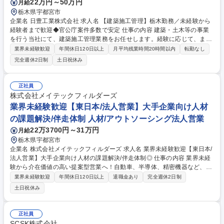
22万円～50万円
月給
栃木県宇都宮市
企業名 日豊工業株式会社 求人名 【建築施工管理】栃木勤務／未経験から
経験者まで歓迎◆官公庁案件多数で安定 仕事の内容 建築・土木等の事業
を行う当社にて、建築施工管理業務をお任せします。経験に応じて、まず
はサポート業務からスタート、または即戦力として現場の管理全般をお任
業界未経験歓迎
年間休日120日以上
月平均残業時間20時間以内
転勤なし
せします。 地域優良企業や官公庁から受注した建築現場における施工管理
完全週休2日制
土日祝休み
またはそのサポートです。 ＜未経験の方＞書類作成、写真撮影、スケジュ
ール調整等の補助からスタート。 ＜経験者の方＞予算・工程・品質・安全
管理、協力業者との折衝等、管理全般をお任せします。 ※施工管理および
正社員
補助業務のみで現場での建設実作業は行いません。 【業務内容の変更の範
株式会社メイテックフィルダーズ
囲】当社の指定する業務 募集職種 【建築施工管理】栃木勤務／未経験か
業界未経験歓迎【東日本/法人営業】大手企業向け人材
ら経験者まで歓迎◆官公庁案件多数で安定
の課題解決/伴走体制 人材/アウトソーシング法人営業
22万3700円～31万円
月給
栃木県宇都宮市
企業名 株式会社メイテックフィルダーズ 求人名 業界未経験歓迎【東日本/
法人営業】大手企業向け人材の課題解決/伴走体制◎ 仕事の内容 業界未経
験から介在価値の高い提案型営業へ！自動車、半導体、精密機器など、日
本のモノづくりを支える大手・優良メーカーの人材領域の課題解決と、正
業界未経験歓迎
年間休日120日以上
退職金あり
完全週休2日制
社員エンジニアのキャリア支援を両立する法人営業です。 【対企業(5
土日祝休み
割)】担当顧客は5～10社。大手・優良メーカーの技術課題をヒアリング
し、エンジニアをマッチングする提案型の法人営業。 【対エンジニア(5
割)】担当は30～40名。エンジニアのキャリアに寄り添い、希望に沿った
正社員
プロジェクトへ導く伴走支援。 ★魅力：メイテックフィルダーズならでは
SCSK株式会社