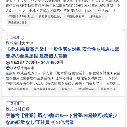
企業名 トウショウレックス株式会社 求人名 【宇都宮・営業】新規出店の
責任者候補/不動産買取再販/年休130日/残業20H以内 仕事の内容 新築・中
古&ンション・土地・店舗など幅広い不動産領域において、仕入れ～リノ
ベーション～販売までの事業全体を統括するポジションです。この度、事
年間休日120日以上
資格取得支援あり
時短勤務あり
退職金あり
業拡大に伴い宇都宮に新店をOPENすることになりました。 ■事業推進・
完全週休2日制
収益最大化：仕入れ戦略立案・実行／買取再販事業収益管理／リノベーシ
ョン企画品質・コスト・スケジュール統括／販売戦略設計■組織統括：KPI
設計・進捗管理／育成・指導／組織課題抽出と改善■対外折衝・ネットワ
正社員
ーク構築：不動産仲介会社・金融機関との関係構築・強化／優良物件情報
株式会社カナメ
の取得ルート開拓■経営連携：経営層へのレポーティング／事業計画策定
【栃木県/提案営業】一般住宅を対象 安全性を強みに需
および実行／新規事業・新エリア展開検討 募集職種 【宇都宮・営業】新
要増の金属屋根 建築個人営業
規出店の責任者候補/不動産買取再販/年休130日/残業20H以内
23万700円～34万4800円
月給
栃木県宇都宮市
企業名 株式会社カナメ 求人名 【栃木県/提案営業】一般住宅を対象★安全
性を強みに需要増の金属屋根★ 仕事の内容 一般住宅を対象にチラシ配布
や提携先からの問い合わせ等の情報を基に、外装・内装リフォームや太陽
光発電システムの導入提案をお任せします。 ◆内装リフォームや太陽光発
業界未経験歓迎
資格取得支援あり
転勤なし
時短勤務あり
退職金あり
電システムの導入を提案 ◆各提携先への訪問、打合せ。販促物の立案・作
成 ◆イベントへの参加による集客及びお客様対応 ◆見積案件の現地調
査・提案書・見積書作成 ◆お客様への見積提出・契約手続き 募集職種
正社員
【栃木県/提案営業】一般住宅を対象★安全性を強みに需要増の金属屋根★
株式会社日環
宇都宮【営業】既存9割のルート営業/未経験可/残業少
なめ/転勤なし/正社員 その他営業