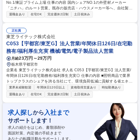
No.1/東証プライム上場 仕事の内容 国内シェアNO.1の外壁材メーカー
「ニチハ」のルート営業。既存の販売店・ハウスメーカー等へ、自社製品
やサービスをご案内します。強固な顧客基盤があるため、腰を据えてシェ
退職金あり
在宅OK
完全週休2日制
土日祝休み
ア拡大に取り組める環境です。 ■顧客（特約店、ハウスメーカー、工務店
等）への定期訪問 ■新製品の紹介や、コスト・納期に関する課題ヒアリン
グ ■ニーズに合わせた最適な製品・工法の提案 ※オンライン商談も導入し
正社員
ており、状況に応じた在宅勤務も相談可能です。 ★業界トップクラスの製
東芝ライテック株式会社
品力があるため、自信を持って提案できます。入社後は丁寧な研修があ
C053【宇都宮/東芝G】法人営業/年間休日126日/在宅勤
り、異業界出身の先輩も多数活躍中です。 募集職種 【北関東】ルート営
務有/福利厚生充実 機械/電気/電子製品法人営業
業/外壁材の国内シェアNo.1/東証プライム上場
23万円～29万円
月給
栃木県宇都宮市
企業名 東芝ライテック株式会社 求人名 C053【宇都宮/東芝G】法人営業/
年間休日126日/在宅勤務有/福利厚生充実◎ 仕事の内容 ■照明商品で業界
トップクラスのシェアを誇る当社にて、環境負荷低減に貢献する省エネLE
D照明を中心に主に既存の大手電気サブコンへの提案営業をお任せしま
業界未経験歓迎
年間休日120日以上
資格取得支援あり
時短勤務あり
す。既存営業のみで新規顧客向け営業は原則ありません。 【具体的には】
退職金あり
在宅OK
完全週休2日制
土日祝休み
■特約販売代理店と連携し新築やリニューアルの受注を目指した営業活動
が中心です。製品販売、受注・納期管理や販売戦略の企画・立案、各拠点
の販売支援など、幅広い業務に携わります。 ※特約代理店：弊社が指定の
求人探し
入社まで
から
代理店「BtoB」のルート営業 ※営業スタイルとしては当社と長期取引の
サポートします！
ある顧客に定期接点を取り、関係性を強めていくことでで更なる受注や案
件獲得を目指していきます。 募集職種 C053【宇都宮/東芝G】法人営業/
求人の紹介をはじめ、書類添削や
年間休日126日/在宅勤務有/福利厚生充実◎
面談対策、内定後の手続きまで
あなたの転職活動をサポートします。