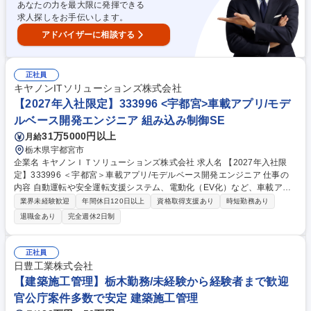
あなたの力を最大限に発揮できる
求人探しをお手伝いします。
アドバイザーに相談する
正社員
キヤノンITソリューションズ株式会社
【2027年入社限定】333996 <宇都宮>車載アプリ/モデ
ルベース開発エンジニア 組み込み制御SE
31万5000円以上
月給
栃木県宇都宮市
企業名 キヤノンＩＴソリューションズ株式会社 求人名 【2027年入社限
定】333996 ＜宇都宮＞車載アプリ/モデルベース開発エンジニア 仕事の
内容 自動運転や安全運転支援システム、電動化（EV化）など、車載アプ
リケーションにおけるモデルベース開発（MBD）業務の要求分析から要件
業界未経験歓迎
年間休日120日以上
資格取得支援あり
時短勤務あり
定義、設計、実装、テストまで幅広くお任せいたします。 ■自動車部品の
退職金あり
完全週休2日制
制御や自動車両の認知/判断/操作のアプリケーション開発にて実績があり
ます ■仕事内容をキャッチアップしていただいた後は、リーダーとしてご
活躍いただくことを期待しています。 【働き方】■月平均残業時間は10～
正社員
15時間程度■在宅ワーク比率は30％程度 募集職種 【2027年入社限定】33
日豊工業株式会社
3996 ＜宇都宮＞車載アプリ/モデルベース開発エンジニア
【建築施工管理】栃木勤務/未経験から経験者まで歓迎
官公庁案件多数で安定 建築施工管理