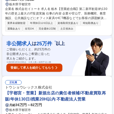
栃木県宇都宮市
企業名 株式会社イトーキ 求人名 栃木【営業総合職】第二新卒歓迎/約130
年の歴史上最大のIT投資実施 仕事の内容 企業や官公庁、医療機関、教育
施設、公共施設などにオフィス家具やICT機器などでお客様の課題解決を
するソリューション営業を行っていただきます。商品の提案だけでなく空
業界未経験歓迎
年間休日120日以上
資格取得支援あり
時短勤務あり
間そのものを提案する為、社内デザイナー や各分野の専門家とプランを作
退職金あり
在宅OK
完全週休2日制
土日祝休み
成し、提案に向けシナリオ作成をお任せ。【特徴】ただオフィス家具を売
る「モノ」売りではなく、空間デザインを提案する「コト」売り営業で、
扱う金額も大きく場合によっては経営者と仕事をする機会もございます
※
非公開求人
25
万件
は
以上
【募集背景】働く環境の多様化やオフィス回帰ニーズの高まりを背景に事
ご登録いただくと、約
25
万件の
業が拡大中。売上高は4期連続、営業利益は3期連続で過去最高を更新！さ
非公開求人からご希望に沿った
らなる事業成長と組織強化に向けた増員募集 募集職種 栃木【営業総合
求人をご紹介します。
職】第二新卒歓迎/約130年の歴史上最大のIT投資実施
※
2026年3月31日時点 ※求人数＝採用予定人数
登録して求人を紹介してもらう
正社員
トウショウレックス株式会社
【宇都宮・営業】新規出店の責任者候補/不動産買取再
販/年休130日/残業20H以内 不動産法人営業
36万円～82万円
月給
栃木県宇都宮市