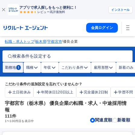
アプリで求人探しをもっと便利に！
インストール
レビュー高評価
無料
会員ログイン
/
/
/
転職・求人トップ
栃木県
宇都宮市
優良企業
検索条件を設定する
勤務地
職種
年収
こだわり条件
雇用形態
新着のみ
1
こだわり条件の追加設定を忘れていませんか？
土日祝休み
年間休日120日以上
完全週休2日制
学歴不問
宇都宮市（栃木県） 優良企業の転職・求人・中途採用情
報
111
件
関連度順
新着順
1
〜
100
件目を表示中