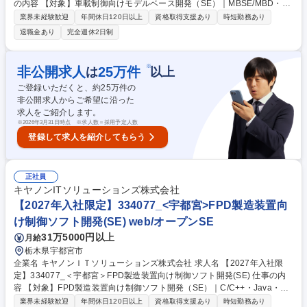
の内容 【対象】車載制御向けモデルベース開発（SE）｜MBSE/MBD・Si
mulink・リモート可 【役割】SE 【内容】 ・車載制御システムのアプリケ
業界未経験歓迎
年間休日120日以上
資格取得支援あり
時短勤務あり
ーションにおけるモデルベース開発（MBSE/MBD） ・要求分析から要件
退職金あり
完全週休2日制
定義、設計、実装、テストまで幅広く担当する業務 募集職種 【2027年入
社限定】334088_＜宇都宮＞車載制御向けモデルベース開発(SE)/在宅可
※
非公開求人
25
万件
は
以上
ご登録いただくと、約
25
万件の
非公開求人からご希望に沿った
求人をご紹介します。
※
2026年3月31日時点 ※求人数＝採用予定人数
登録して求人を紹介してもらう
正社員
キヤノンITソリューションズ株式会社
【2027年入社限定】334077_<宇都宮>FPD製造装置向
け制御ソフト開発(SE) web/オープンSE
31万5000円以上
月給
栃木県宇都宮市
企業名 キヤノンＩＴソリューションズ株式会社 求人名 【2027年入社限
定】334077_＜宇都宮＞FPD製造装置向け制御ソフト開発(SE) 仕事の内
容 【対象】FPD製造装置向け制御ソフト開発（SE）｜C/C++・Java・大
規模プロジェクト（60名規模プロジェクト） 【役割】SE（将来的にサブ
業界未経験歓迎
年間休日120日以上
資格取得支援あり
時短勤務あり