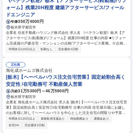
《ベテラン歓迎》栃木【アフターサービス(転勤無)/リフ
した！ ※東洋紡(株) 宇都宮工場以外の案件もいくつかございます。 募集
ォーム】残業20H程度 建築アフターサービス/フィール
職種 【宇都宮】電気設備保守・点検/安定基盤でスキル装着/第二新卒・未
ドエンジニア
経験歓迎
350万4000円
年俸
栃木県宇都宮市
企業名 住友不動産ハウジング株式会社 求人名 《ベテラン歓迎》栃木【ア
フターサービス(転勤無)/リフォーム】残業20H程度 仕事の内容 ■リフォー
ム完成後の戸建住宅・マンションの点検/アフターサービス業務。※点検に
付随してリフォーム案件を受注するといった営業業務はなく、お客様満足
年間休日120日以上
転勤なし
完全週休2日制
度/対応数/お客様からの声を聴いた改善案等が評価軸です 【具体的に
は】：当社がリフォーム施工した住宅・マンションを訪問して、定期点検
（3カ月、12カ月）やスポット対応（軽微な補修や業者手配）などのアフ
正社員
ターサービス業務をお任せします。アフターサービスと施工管理を兼務す
旭化成ホームズ株式会社
る会社が多い中、当社はアフターサービス専任でご担当いただきます。軽
[栃木]【ヘーベルハウス注文住宅営業】固定給割合高く
微な修繕でないものに関しては工事業者への発注業務を行います。※建物
安定性 /在宅勤務可 不動産個人営業
側の改変は伴いません。（変更の範囲：当社業務全般） 募集職種 《ベテ
31万5300円～46万5900円
月給
ラン歓迎》栃木【アフターサービス(転勤無)/リフォーム】残業20H程度
栃木県宇都宮市
企業名 旭化成ホームズ株式会社 求人名 [栃木]【ヘーベルハウス注文住宅営
業】固定給割合高く安定性◎/在宅勤務可 仕事の内容 住宅展示場にお越し
のお客様に対してヘーベルハウスを中心とした注文住宅の間取りや予算の
ヒアリングから、設計担当と協働し、設計プランや資金計画のご提案・引
年間休日120日以上
資格取得支援あり
時短勤務あり
退職金あり
き渡し等お客様に寄り添い一貫してご担当頂きます。 【年収の上り幅につ
在宅OK
完全週休2日制
いて】評価制度が整っており、成果・結果次第では2年目以降で年収1500