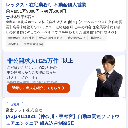
レックス・在宅勤務可 不動産個人営業
31万5300円～46万5900円
月給
栃木県宇都宮市
企業名 旭化成ホームズ株式会社 求人名 [栃木]【ヘーベルハウス注文住宅営
業】業界未経験可/フレックス・在宅勤務可 仕事の内容 住宅展示場にお越
しのお客様に対してヘーベルハウスを中心とした注文住宅の間取りや予算
のヒアリングから、設計担当と協働し、設計プランや資金計画のご提案・
年間休日120日以上
資格取得支援あり
時短勤務あり
退職金あり
引き渡し等お客様に寄り添い一貫してご担当頂きます。 【OJT制度】イン
在宅OK
完全週休2日制
ストラクター制度により、一定期間は先輩社員が丁寧にフォローさせてい
ただきますので、未経験でも安心してご就業が可能です。【安心のチーム
制】アポイントが重複した際には、チーム員が代わりにお客様との打ち合
※
非公開求人
25
万件
は
以上
わせに出たり、日頃から物件の情報共有をして「協力体制」を構築。営業
ご登録いただくと、約
25
万件の
個人の成績も求められますが、それ以上に営業チームとしての目標達成に
非公開求人からご希望に沿った
向けてチーム一丸となって受注活動を実施しています。 募集職種 [栃木]
求人をご紹介します。
【ヘーベルハウス注文住宅営業】業界未経験可/フレックス・在宅勤務可
※
2026年3月31日時点 ※求人数＝採用予定人数
登録して求人を紹介してもらう
正社員
富士ソフト株式会社
[A2]24111031【神奈川・宇都宮】自動車関連ソフトウ
ェアエンジニア 組み込み制御SE