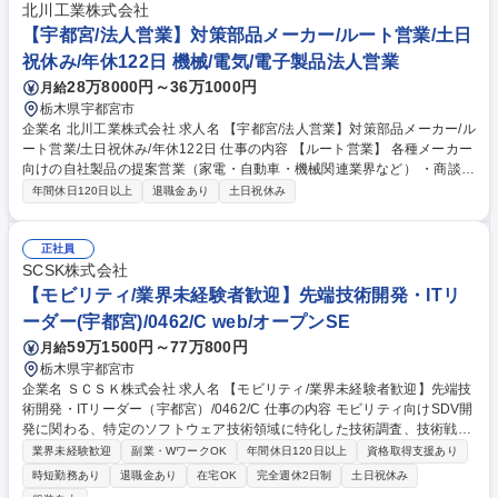
北川工業株式会社
と予算に対して責任をもって調整 募集職種 【モビリティ/業界未経験歓
【宇都宮/法人営業】対策部品メーカー/ルート営業/土日
迎】PM・管理職候補/在宅勤務可/宇都宮/0467MS:A
祝休み/年休122日 機械/電気/電子製品法人営業
28万8000円～36万1000円
月給
栃木県宇都宮市
企業名 北川工業株式会社 求人名 【宇都宮/法人営業】対策部品メーカー/ル
ート営業/土日祝休み/年休122日 仕事の内容 【ルート営業】 各種メーカー
向けの自社製品の提案営業（家電・自動車・機械関連業界など） ・商談、
サンプル提案、見積作成、受注後の生産部門への引継ぎ ・営業事務との連
年間休日120日以上
退職金あり
土日祝休み
携、展示会対応、新規顧客の問い合わせ対応 ・価格改定、納期の調整等の
業務対応 など 【変更の範囲】会社の定める業務 募集職種 【宇都宮/法人営
業】対策部品メーカー/ルート営業/土日祝休み/年休122日
正社員
SCSK株式会社
【モビリティ/業界未経験者歓迎】先端技術開発・ITリ
ーダー(宇都宮)/0462/C web/オープンSE
59万1500円～77万800円
月給
栃木県宇都宮市
企業名 ＳＣＳＫ株式会社 求人名 【モビリティ/業界未経験者歓迎】先端技
術開発・ITリーダー（宇都宮）/0462/C 仕事の内容 モビリティ向けSDV開
発に関わる、特定のソフトウェア技術領域に特化した技術調査、技術戦略
立案、研究開発、開発支援業務。以下の各領域におけるリーダーを募集し
業界未経験歓迎
副業・WワークOK
年間休日120日以上
資格取得支援あり
ます。 【AIエンジニア】 データ分析、画像解析、AIモデル構築 【サイバ
時短勤務あり
退職金あり
在宅OK
完全週休2日制
土日祝休み
ーセキュリティエンジニア】 モビリティ及び関連するシステムにおけるセ