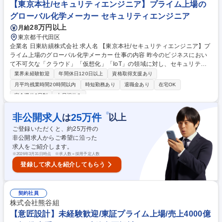
域の関与範囲を拡張し、業務改善・プロジェクト推進を担う。 （従事する
【東京本社/セキュリティエンジニア】プライム上場の
業務内容の変更範囲：当社業務全般） 募集職種 【東京/社内SE】会計関連
グローバル化学メーカー セキュリティエンジニア
システムのプロジェクト管理及び上流工程の推進
28万円以上
月給
東京都千代田区
企業名 日東紡績株式会社 求人名 【東京本社/セキュリティエンジニア】プ
ライム上場のグローバル化学メーカー 仕事の内容 昨今のビジネスにおい
て不可欠な「クラウド」「仮想化」「IoT」の領域に対し、セキュリティ
のグランドデザインから運用までを一気通貫で担当いただきます。グロー
業界未経験歓迎
年間休日120日以上
資格取得支援あり
バル展開における最大のリスクであるセキュリティ を担う、経営への貢献
月平均残業時間20時間以内
時短勤務あり
退職金あり
在宅OK
度の高いポジションです。 【業務詳細】 国内外のグループ拠点（海外子
完全週休2日制
土日祝休み
会社含む）における、安全を守るセキュリティの強化に向けたネットワー
ク機器（Firewall等）の設定・管理・障害発生時の原因切り分け、および
※
非公開求人
25
万件
は
以上
ベンダーコントロール。 募集職種 【東京本社/セキュリティエンジニア】
プライム上場のグローバル化学メーカー
ご登録いただくと、約
25
万件の
非公開求人からご希望に沿った
求人をご紹介します。
※
2026年3月31日時点 ※求人数＝採用予定人数
登録して求人を紹介してもらう
契約社員
株式会社熊谷組
【意匠設計】未経験歓迎/東証プライム上場/売上4000億