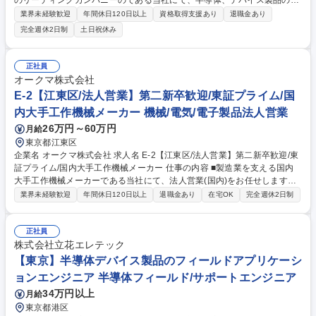
のリーディングカンパニーのである当社にて、半導体、デバイス製品のFA
E（フィールドアプリケーションエンジニア）を担当いただきます。取扱
業界未経験歓迎
年間休日120日以上
資格取得支援あり
退職金あり
い製品は、FPGA、ASICとなります。 【詳細】■メーカー製品と当社技術
完全週休2日制
土日祝休み
を活用して半導体、デバイス製品の提案■製品の立ち上げ、開発の技術サ
ポート■不具合発生時、解決に向けてメーカーと連携して顧客対応、改善
提案 等 家電/事務機/情報通信/自動車/住設等の関連部門に対し、顧客のニ
正社員
ーズに合わせた高集積度の半導体やデバイス製品を提案や、マイコンのソ
オークマ株式会社
フトウエア開発及びFPGAのサンプルデザイン作成など、技術サポートを
E-2【江東区/法人営業】第二新卒歓迎/東証プライム/国
おまかせします。 募集職種 【東京】半導体デバイス製品のフィールドア
内大手工作機械メーカー 機械/電気/電子製品法人営業
プリケーションエンジニア
26万円～60万円
月給
東京都江東区
企業名 オークマ株式会社 求人名 E-2【江東区/法人営業】第二新卒歓迎/東
証プライム/国内大手工作機械メーカー 仕事の内容 ■製造業を支える国内
大手工作機械メーカーである当社にて、法人営業(国内)をお任せします。
世界の製造業の完全なる製造自働化を目指し、IT技術を合わせた「ものづ
業界未経験歓迎
年間休日120日以上
退職金あり
在宅OK
完全週休2日制
くりDXソリューション」提案を行います。 【主業務】◆顧客の製造メー
カーや商社を訪問し、顧客の課題に合わせた当社の製品提案◆顧客の情報
収集を行い、先行投資情報から潜在化案件の獲得提案◆自社工場での試運
正社員
転、客先の工場への納入、アフターフォローなど【やりがい】工作機械業
株式会社立花エレテック
界は近年完全なる製造の自働化を目指し、IT技術を合わせた「ものづくり
【東京】半導体デバイス製品のフィールドアプリケーシ
DXソリューション」を目指しております。当社はただのモノ売りから
ョンエンジニア 半導体フィールド/サポートエンジニア
様々なソリューション提案を行っていきます。 募集職種 E-2【江東区/法
34万円以上
月給
人営業】第二新卒歓迎/東証プライム/国内大手工作機械メーカー
東京都港区