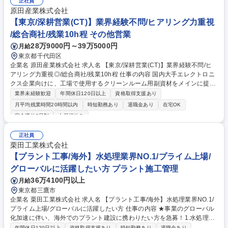
正社員
原田産業株式会社
【東京/深耕営業(CT)】業界経験不問/ヒアリング力重視
/総合商社/残業10h程 その他営業
28万9000円～39万5000円
月給
東京都千代田区
企業名 原田産業株式会社 求人名 【東京/深耕営業(CT)】業界経験不問/ヒ
アリング力重視◎/総合商社/残業10h程 仕事の内容 国内大手エレクトロニ
クス企業向けに、工場で使用するクリーンルーム用副資材をメインに提案
営業をご担当。カタログはなく顧客のニーズをヒアリングし、最適な製品
業界未経験歓迎
年間休日120日以上
資格取得支援あり
をコーディネートして頂ける営業です。 【具体的な業務内容】 ■国内大手
月平均残業時間20時間以内
時短勤務あり
退職金あり
在宅OK
エレクトロニクス企業へのソリューション営業 ■海外サプライヤー担当
完全週休2日制
土日祝休み
（例、アジア内仕入れ先に対する定期監査・クレーム対応など）■新商品
開発 ＊当社は国内営業。既存顧客への新規アプローチ等を行っていただく
正社員
想定。 ＊月複数回の国内出張有（1回の出張日数3日程度） 募集職種 【東
栗田工業株式会社
京/深耕営業(CT)】業界経験不問/ヒアリング力重視◎/総合商社/残業10h程
【プラント工事/海外】水処理業界NO.1/プライム上場/
グローバルに活躍したい方 プラント施工管理
36万4100円以上
月給
東京都三鷹市
企業名 栗田工業株式会社 求人名 【プラント工事/海外】水処理業界NO.1/
プライム上場/グローバルに活躍したい方 仕事の内容 ★事業のグローバル
化加速に伴い、海外でのプラント建設に携わりたい方を急募！1.水処理プ
ラントの建設の現場監督（安全、品質、工程、原価管理）2.水処理プラン
年間休日120日以上
資格取得支援あり
時短勤務あり
退職金あり