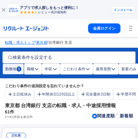
アプリで求人探しをもっと便利に！
インストール
レビュー高評価
無料
会員ログイン
/
/
転職・求人トップ
東京都
台湾銀行 支店
検索条件を設定する
勤務地
職種
年収
こだわり条件
雇用形態
新着のみ
1
こだわり条件の追加設定を忘れていませんか？
土日祝休み
年間休日120日以上
完全週休2日制
学歴不問
東京都 台湾銀行 支店の転職・求人・中途採用情報
61
件
関連度順
新着順
1
〜
61
件目を表示中
正社員