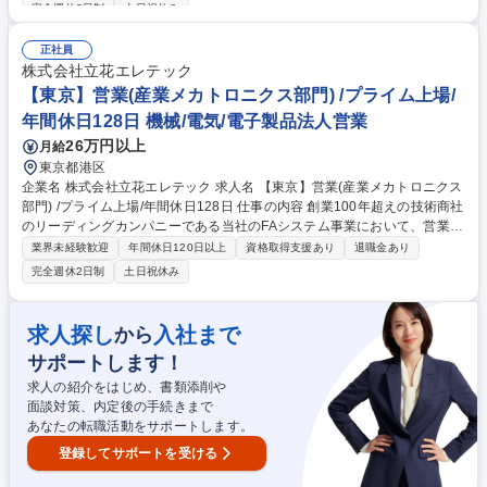
完全週休2日制
土日祝休み
術サポート ■各種製品（海外製）の引き合い対応 ■受注前後・納品後フォ
ロー ■新製品、サービス、ビジネス開発 ■海外出張、展示会出展、広告、
正社員
SNS発信、業界セミナー出席等 ■取扱商材例：チョックファスト：エポキ
株式会社立花エレテック
シ樹脂系充填剤 、真空トイレシステム：船舶用真空トイレ、そのほか製品
【東京】営業(産業メカトロニクス部門) /プライム上場/
募集職種 【東京/深耕営業】造船業界トップシェア商材◎/1923年設立の老
舗商社
年間休日128日 機械/電気/電子製品法人営業
26万円以上
月給
東京都港区
企業名 株式会社立花エレテック 求人名 【東京】営業(産業メカトロニクス
部門) /プライム上場/年間休日128日 仕事の内容 創業100年超えの技術商社
のリーディングカンパニーである当社のFAシステム事業において、営業職
をご担当いただきます。 （ご経験や実力に応じてお任せしますので、全て
業界未経験歓迎
年間休日120日以上
資格取得支援あり
退職金あり
を1人でというわけではありません） ■エンドユーザー向けと販売店向け
完全週休2日制
土日祝休み
に対し、レーザー加工機、放電加工機、またマシニングセンターなどの各
種工作機械の提案 ■大手企業から中小企業まで規模の異なる企業を20社か
ら30社程度対応 ■1千万円から数億円規模の単価のため、”お客様の社運を
求人探し
入社まで
から
かけた設備投資に携わる”ことがおもしろさ ■高単価商材のため1案件当た
サポートします！
り、約半年ほどかけて、じっくりと顧客ニーズに寄り添います 募集職種
【東京】営業(産業メカトロニクス部門) /プライム上場/年間休日128日
求人の紹介をはじめ、書類添削や
面談対策、内定後の手続きまで
あなたの転職活動をサポートします。
登録してサポートを受ける