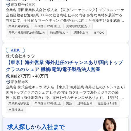
東京都千代田区
企業名 原田産業株式会社 求人名 【東京/マーケティング】デジタルマーケ
企画経験者歓迎/創業100年の総合商社 仕事の内容 多彩な商材を展開する
当社にて、全社的なマーケティング機能強化に向けた各種デジタル施策の
企画・実行をお任せいたします。 【具体的な業務】 ■社内営業部門への課
業界未経験歓迎
年間休日120日以上
資格取得支援あり
題ヒアリングと施策の企画・提案 ■Webサイトの現状分析と効果検証（G
月平均残業時間20時間以内
時短勤務あり
退職金あり
在宅OK
A4等を使用） ■メルマガ・SNS運用、Web広告の実施・振り返り ■外部パ
完全週休2日制
土日祝休み
ートナーとの制作ディレクション 【働き方】在宅勤務と出社を併用した柔
軟な働き方も可能で、自律的に成長できる環境が整っています。 募集職種
正社員
【東京/マーケティング】デジタルマーケ企画経験者歓迎/創業100年の総合
株式会社キッツ
商社
【東京】海外営業 海外赴任のチャンスあり/国内トップ
クラスのシェア 機械/電気/電子製品法人営業
27万円～40万円
月給
東京都港区
企業名 株式会社キッツ 求人名 【東京】海外営業 海外赴任のチャンスあり/
国内トップクラスのシェア 仕事の内容 当グループで海外ビジネスの経
験・習得（海外出張含）後、海外赴任のチャンスがあります。【英語】メ
ール、電話、会議等で日常的に使用 【詳細】■海外代理店向け営業 ■自社
業界未経験歓迎
年間休日120日以上
英語
退職金あり
完全週休2日制
グループ海外販売会社の営業戦略・業務支援 ■海外工業系ユーザ(オイルガ
土日祝休み
ス/石油化学等)向け営業 ■海外建築設備(コンサルタント/コントラクタ)向
け営業 ■未開拓地域でのビジネス開拓(新規顧客アサイン等)■営業活動に伴
う業務全般(営業戦略策定、顧客訪問(海外出張含)、見積作成、仕様調整、
求人探し
入社まで
から
価格調整、納期調整、社内関連部門との調整(製造/技術/品質保証等)、プレ