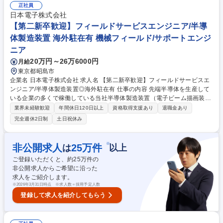
正社員
海外販売は日本からの輸出と買付国から海外の販売先へ直接発送を行う三
日本電子株式会社
国間貿易の2パターンあり、販売先は中国、台湾、ベトナム、インド、チ
【第二新卒歓迎】フィールドサービスエンジニア/半導
リ他。 募集職種 【買付・輸入・販売】水産飼料原料(魚粉・魚油)のグロー
バル調達・国内法人営業
体製造装置 海外駐在有 機械フィールド/サポートエンジ
ニア
20万円～26万6000円
月給
東京都昭島市
企業名 日本電子株式会社 求人名 【第二新卒歓迎】フィールドサービスエ
ンジニア/半導体製造装置◎海外駐在有 仕事の内容 先端半導体を生産して
いる企業の多くで稼働している当社半導体製造装置（電子ビーム描画装
置）の納入・アフターフォロー業務をお任せします。※建物の改変を伴う
業界未経験歓迎
年間休日120日以上
資格取得支援あり
退職金あり
業務は含みません。 ◎海外駐在を想定し、まずは担当する装置に関する知
完全週休2日制
土日祝休み
識を身につけていただきます。 【ご入社後は】(1)生産部署での研修（2-3
ヶ月） (2)納入業務・国内サービスでのOJTを中心として、装置に関する
知識を習得します。(1-3年) (3)1年～3年後（業務習熟度合い、VISA取得要
※
非公開求人
25
万件
は
以上
件により変化）を目途に海外顧客のアフターフォロー業務の担当として海
ご登録いただくと、約
25
万件の
外勤務の可能性もあります。 ※ 赴任地：アメリカ・イタリア・中国・台
非公開求人からご希望に沿った
湾・韓国 等 募集職種 【第二新卒歓迎】フィールドサービスエンジニア/半
求人をご紹介します。
導体製造装置◎海外駐在有
※
2026年3月31日時点 ※求人数＝採用予定人数
登録して求人を紹介してもらう