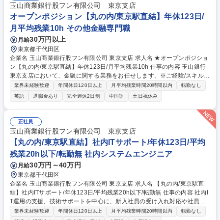
玉山商業銀行股フン有限公司 東京支店
オープンポジション【丸の内/東京駅直結】年休123日/
月平均残業10h その他金融専門職
30万円以上
月給
東京都千代田区
企業名 玉山商業銀行股フン有限公司 東京支店 求人名 ★オープンポジショ
ン【丸の内/東京駅直結】年休123日/月平均残業10h 仕事の内容 玉山銀行
東京支店において、金融に関する業務をお任せします。※ご経験/スキルを
鑑みて決定いたします。日本市場拡大を目指している当社にて、金融業界
業界未経験歓迎
年間休日120日以上
月平均残業時間20時間以内
転勤なし
でのご経験を有する方のご応募を歓迎します。 【お任せする可能性のある
英語
退職金あり
完全週休2日制
中国語
土日祝休み
業務内容】 ■社内ITサポート(業界未経験可。社内での研修充実) ■資金運
用・資金調達部門 ■リスク管理業務・AMLなど 募集職種 ★オープンポジ
ション【丸の内/東京駅直結】年休123日/月平均残業10h
正社員
玉山商業銀行股フン有限公司 東京支店
【丸の内/東京駅直結】社内ITサポート/年休123日/平均
残業20h以下/転勤無 社内システムエンジニア
30万円～40万円
月給
東京都千代田区
企業名 玉山商業銀行股フン有限公司 東京支店 求人名 【丸の内/東京駅直
結】社内ITサポート/年休123日/平均残業20h以下/転勤無 仕事の内容 社内I
T運用の支援、技術サポートを中心に、新入社員の受け入れ対応や社員が
円滑にシステムを利用できる環境整備を担当いただきます。幅広いIT業務
業界未経験歓迎
年間休日120日以上
月平均残業時間20時間以内
転勤なし
に携わりながら専門性を高められるポジションです。 【具体的には】■IT