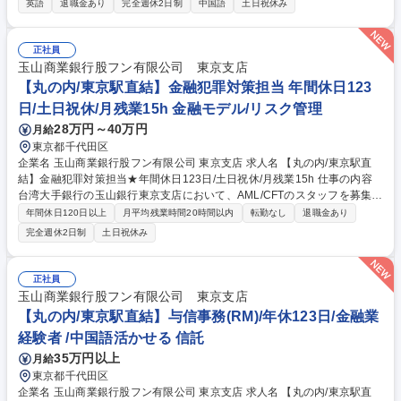
英語
退職金あり
完全週休2日制
中国語
土日祝休み
資産管理：資産台帳の更新、ハードウェア・ソフトウェアの正確性と可用
性の維持 ■入社対応：IT機器・ソフトウェア・アカウント設定、アクセス
権限の管理■ベンダー対応：定期メンテナンスの立会い、故障時の修理手
正社員
配 ■ITサポート：機器・ソフトウェアの一次対応、インストール・設定、
玉山商業銀行股フン有限公司 東京支店
機器メンテナンス（PC、プリンター、ネットワーク、Web会議等） ※そ
【丸の内/東京駅直結】金融犯罪対策担当 年間休日123
の他業務内容は備考欄に記載しております。 募集職種 【丸の内/東京駅直
日/土日祝休/月残業15h 金融モデル/リスク管理
結】社内ITサポート/年休123日/平均残業20h以下/転勤無
28万円～40万円
月給
東京都千代田区
企業名 玉山商業銀行股フン有限公司 東京支店 求人名 【丸の内/東京駅直
結】金融犯罪対策担当★年間休日123日/土日祝休/月残業15h 仕事の内容
台湾大手銀行の玉山銀行東京支店において、AML/CFTのスタッフを募集い
たします。日本における事業拡大に伴う募集です。平均残業時間は月20時
年間休日120日以上
月平均残業時間20時間以内
転勤なし
退職金あり
間以下、働きやすい環境が整っております。 ■AML(アンチマネーロンダリ
完全週休2日制
土日祝休み
ング)/CFT(テロ資金供与対策)に関する社内規程類の整備 ■オペレーション
部門のモニタリング/レポート ■疑わしい取引の届け出内容の分析/レポー
ト ■他部門およびグループ各社各社からのAML/CFTに関する照会対応 ■リ
正社員
スクアセスメントおよびリスク評価書の作成・更新 ■AML/CFTに関する社
玉山商業銀行股フン有限公司 東京支店
内研修の企画・実施 （変更範囲：当社の定める業務） 募集職種 【丸の内/
【丸の内/東京駅直結】与信事務(RM)/年休123日/金融業
東京駅直結】金融犯罪対策担当★年間休日123日/土日祝休/月残業15h
経験者 /中国語活かせる 信託
35万円以上
月給
東京都千代田区
企業名 玉山商業銀行股フン有限公司 東京支店 求人名 【丸の内/東京駅直