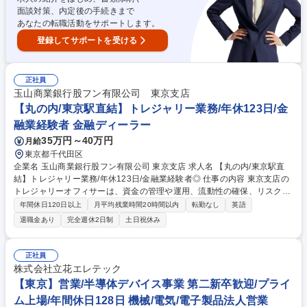
結】トレジャリー業務/年休123日/金融業経験者◎
面談対策、内定後の手続きまで
あなたの転職活動をサポートします。
登録してサポートを受ける
正社員
玉山商業銀行股フン有限公司 東京支店
【丸の内/東京駅直結】トレジャリー業務/年休123日/金
融業経験者 金融ディーラー
35万円～40万円
月給
東京都千代田区
企業名 玉山商業銀行股フン有限公司 東京支店 求人名 【丸の内/東京駅直
結】トレジャリー業務/年休123日/金融業経験者◎ 仕事の内容 東京支店の
トレジャリーオフィサーは、資金の管理や運用、流動性の確保、リスクの
コントロールを行い、在日支店全体の財務目標を達成する役割を担いま
年間休日120日以上
月平均残業時間20時間以内
転勤なし
英語
す。金融業界出身者県外！積極的にご応募ください。 ■ALM運営支援:在日
退職金あり
完全週休2日制
土日祝休み
支店のバランスシートの最適化■流動性管理:日々のキャッシュフロー･資
金調達･流動性を管理し、流動性比率を監視■市場調査およびデューデリジ
ェンス:プライマリー市場･セカンダリー市場における固定利付有価証券の
正社員
市況を把握、定期的にデューデリジェンスを実施■コンプライアンス対応:
株式会社立花エレテック
取引が内部および外部の規制要件を遵守していることを確認する■リスク
【東京】営業/半導体デバイス事業 第二新卒歓迎/プライ
管理:リスクの特定･管理･関連レポート作成 募集職種 【丸の内/東京駅直
ム上場/年間休日128日 機械/電気/電子製品法人営業
結】トレジャリー業務/年休123日/金融業経験者◎