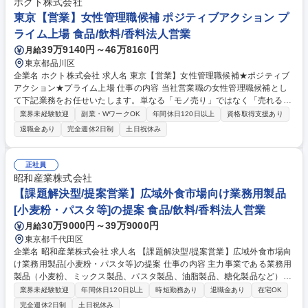
ホクト株式会社
正社員登用率100%
東京【営業】女性管理職候補 ポジティブアクション プ
ライム上場 食品/飲料/香料法人営業
39万9140円～46万8160円
月給
東京都品川区
企業名 ホクト株式会社 求人名 東京【営業】女性管理職候補★ポジティブ
アクション★プライム上場 仕事の内容 当社営業職の女性管理職候補とし
て下記業務をお任せいたします。単なる「モノ売り」ではなく「売れる仕
組み」を考える提案/企画型の営業担当として季節・地域・顧客特性に応じ
業界未経験歓迎
副業・WワークOK
年間休日120日以上
資格取得支援あり
た営業活動を行って頂きます。 【業務詳細】■量販店・小売店バイヤーへ
退職金あり
完全週休2日制
土日祝休み
の提案営業：担当エリアのスーパー・量販店・小売店に対し、ホクト商品
の提案を行います。■販促企画・売場づくり：POP制作/販促企画の立案な
ど■メニュー提案・食の価値提案：時短調理メニュー/健康訴求レシピなど
正社員
■社内連携・商品改善へのフィードバック：営業現場で得た情報は、開
昭和産業株式会社
発・生産・マーケティング部門へフィードバックします。 募集職種 東京
【課題解決型/提案営業】広域外食市場向け業務用製品
【営業】女性管理職候補★ポジティブアクション★プライム上場
[小麦粉・パスタ等]の提案 食品/飲料/香料法人営業
30万9000円～39万9000円
月給
東京都千代田区
企業名 昭和産業株式会社 求人名 【課題解決型/提案営業】広域外食市場向
け業務用製品[小麦粉・パスタ等]の提案 仕事の内容 主力事業である業務用
製品（小麦粉、ミックス製品、パスタ製品、油脂製品、糖化製品など）の
課題解決型提案営業をご担当いただきます。広域外食顧客市場に向けた営
業界未経験歓迎
年間休日120日以上
時短勤務あり
退職金あり
在宅OK
業活動を通じてお客様の課題を解決へ導きます。 広域外食顧客市場に向け
完全週休2日制
土日祝休み