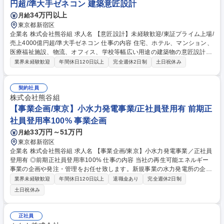
円超/準大手ゼネコン 建築意匠設計
34万円以上
月給
東京都新宿区
企業名 株式会社熊谷組 求人名 【意匠設計】未経験歓迎/東証プライム上場/
売上4000億円超/準大手ゼネコン 仕事の内容 住宅、ホテル、マンション、
医療福祉施設、物流、オフィス、学校等幅広い用途の建築物の意匠設計を
担当。基本設計～設計監理まで一気通貫。若手の育成やプロジェクトを牽
業界未経験歓迎
年間休日120日以上
完全週休2日制
土日祝休み
引していただきます。 【案件】■数億～数百憶円規模の幅広い案件を担当
■構造や環境等メンバーとチームワークで行います。【労働環境】新・ダ
イバーシティ経営企業100選に認定されております。■寮あり：本社並び
契約社員
に各支店毎にございます。■毎週水曜日にはノー残業デー■労働時間はPC
株式会社熊谷組
ログで管理しており、36協定を順守■ICTによる業務効率化を促進。(例)iP
【事業企画/東京】小水力発電事業/正社員登用有 前期正
adなどのモバイル端末を用いて、図面のペーパレス化を実施。※変更の範
社員登用率100% 事業企画
囲：変更無し 募集職種 【意匠設計】未経験歓迎/東証プライム上場/売上40
33万円～51万円
月給
00億円超/準大手ゼネコン
東京都新宿区
企業名 株式会社熊谷組 求人名 【事業企画/東京】小水力発電事業／正社員
登用有 ◎前期正社員登用率100% 仕事の内容 当社の再生可能エネルギー
事業の企画や発注・管理をお任せ致します。新規事業の水力発電所の企
画・設計・資金調達・運営管理までを担う部門で、土木系の知見を活かし
業界未経験歓迎
年間休日120日以上
退職金あり
完全週休2日制
持続可能な社会の実現に貢献頂ける方を募集！ 【業務詳細】■水力発電所
土日祝休み
の企画・設計・資金調達・運営管理に関わる業務 ■発電所建設に向けた適
地調査、設計 【正社員登用について】契約社員でのスタートとなります
が、正社員登用実績多数。長期にご活躍いただける環境をご用意しており
正社員
ます。 募集職種 【事業企画/東京】小水力発電事業／正社員登用有 ◎前期