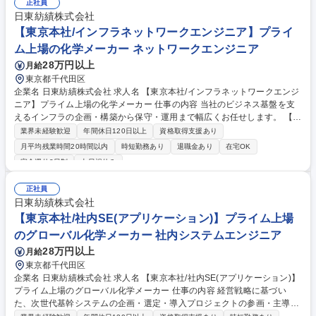
(支店/事業所常駐)／施工計画作成、工程/品質/コスト管理／見積り作成／
正社員
資材等発注業務／完成報告書作成…等 ※建物の改変を伴う業務は含まない
日東紡績株式会社
（業務内容の変更の範囲）当社業務全般 募集職種 【東京】プラント設
【東京本社/インフラネットワークエンジニア】プライ
計・施工管理(メンバー)｜日本製鉄G/研修・福利厚生充実｜
ム上場の化学メーカー ネットワークエンジニア
28万円以上
月給
東京都千代田区
企業名 日東紡績株式会社 求人名 【東京本社/インフラネットワークエンジ
ニア】プライム上場の化学メーカー 仕事の内容 当社のビジネス基盤を支
えるインフラの企画・構築から保守・運用まで幅広くお任せします。 【業
務詳細】 ■3,000名規模の従業員が快適かつ安全に働けるITインフラの構
業界未経験歓迎
年間休日120日以上
資格取得支援あり
築・運用業務 ■社内ネットワーク（LAN/WAN/Wi-Fi/IoT）の設計・構築・
月平均残業時間20時間以内
時短勤務あり
退職金あり
在宅OK
運用管理 ■海外子会社との連携による、グローバル共通インフラの導入・
完全週休2日制
土日祝休み
移行プロジェクトのリード。 募集職種 【東京本社/インフラネットワーク
エンジニア】プライム上場の化学メーカー
正社員
日東紡績株式会社
【東京本社/社内SE(アプリケーション)】プライム上場
のグローバル化学メーカー 社内システムエンジニア
28万円以上
月給
東京都千代田区
企業名 日東紡績株式会社 求人名 【東京本社/社内SE(アプリケーション)】
プライム上場のグローバル化学メーカー 仕事の内容 経営戦略に基づい
た、次世代基幹システムの企画・選定・導入プロジェクトの参画・主導や