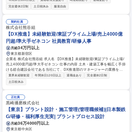
トの試運転の実施 【やりがい】1.現場監督という立場から、関係各社、社
完全週休2日制
土日祝休み
服装自由
内関係者を率いて、一つの大きなプラントを作り上げる仕事です。多くの
人と力を合わせて、何か大きなものを作り上げる達成感を味わえることが
大きな魅力です。２.工事現場監督でありながら、『試運転を自ら行うエン
契約社員
ジニア』という側面もありますので、「自らの手で作った、自らの手で立
株式会社熊谷組
ち上げた」”自分のプラント”という愛着とともに、心に残る仕事ができま
【DX推進】未経験歓迎/東証プライム上場/売上4000億
す。 募集職種 【プラント工事/海外】水処理業界NO.1/プライム上場/グロ
円超/準大手ゼネコン 社員教育/研修人事
ーバルに活躍したい方
34万円以上
月給
東京都新宿区
企業名 株式会社熊谷組 求人名 【DX推進】未経験歓迎/東証プライム上場/
売上4000億円超/準大手ゼネコン 仕事の内容 土木・建築工事を幅広く手掛
ける総合建設会社である当社にて、DX推進部のマネージャーの業務をサ
ポートしていただきます。社内のDX推進に向けた資料作成をはじめとし
業界未経験歓迎
年間休日120日以上
退職金あり
完全週休2日制
た業務全般のサポートをお願いします。 ■全社員に向けたIT研修：ITツー
土日祝休み
ルの普及を通して社員の業務効率向上 ■ITツール等の利用浸透：生成 AI の
利用浸透をはじめ、高水準の利便性、安全性を兼ね備えたICT環境の実現
を目標とし、熊谷組全従業員の生産性向上に貢献する業務です。各部門の
正社員
業務理解をベースに、マネージャーとともに、ICT 企画立案、導入そして
黒崎播磨株式会社
活用を推進していただきます。■支店、グループ会社の DX 支援 募集職種
【東京】プラント設計・施工管理(管理職候補)|日本製鉄
【DX推進】未経験歓迎/東証プライム上場/売上4000億円超/準大手ゼネコ
G/研修・福利厚生充実| プラントプロセス設計
ン
36万4000円以上
月給
東京都中央区