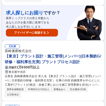
た営業活動における提案資料の作成や商談、プレゼンテーションを行いま
す。小麦粉や油脂をはじめ多様な素材を組み合わせて提案できる、当社の
穀物ソリューションカンパニーとしての事業の強みを活かした営業が可能
求人探し
お困り
に
ですか？
です。各関連事業部と連携を取りながら、お客様が抱える課題に対して最
業界トップクラスの求人件数から
適の提案を自ら主体的に考え、解決へと導くための業務を担っていただき
あなたの力を最大限に発揮できる
ます。 募集職種 【課題解決型/提案営業】広域外食市場向け業務用製品[小
求人探しをお手伝いします。
麦粉・パスタ等]の提案
アドバイザーに相談する
正社員
黒崎播磨株式会社
【東京】プラント設計・施工管理(メンバー)|日本製鉄G/
研修・福利厚生充実| プラントプロセス設計
31万6500円以上
月給
東京都中央区
企業名 黒崎播磨株式会社 求人名 【東京】プラント設計・施工管理(メンバ
ー)｜日本製鉄G/研修・福利厚生充実｜ 仕事の内容 鉄鋼業界を中心とした
工業炉(プラント)の新設・改修工事における施工管理業務を担当(メンバ
ー)。設計・施工いずれか経験を活かしながら、現場管理～プロジェクト
業界未経験歓迎
年間休日120日以上
退職金あり
完全週休2日制
マネジメントまで幅広く担当いただきます。 まずはご経験に応じて業務を
土日祝休み
お任せし、将来的には監理技術者・専任技術者としてのキャリアアップを
目指していただきます。 【業務内容】専任技術者業務としての管理業務