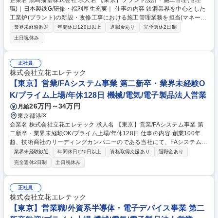
企業名 黒崎播磨株式会社 求人名 【東京】プラント設計・施工管理(管理
職)｜日本製鉄G/研修・福利厚生充実｜ 仕事の内容 鉄鋼業界を中心とした
工業炉(プラント)の新設・改修工事における施工管理業務を担当(マネージ
ャー)。設計・施工のご経験を活かしながら、現場管理～プロジェクトマ
業界未経験歓迎
年間休日120日以上
退職金あり
完全週休2日制
ネジメントまで幅広く担当いただきます。 まずはご経験に応じて業務をお
土日祝休み
任せし、将来的には監理技術者・専任技術者としてのキャリアアップを目
指していただきます。 【業務内容】専任技術者業務としての管理業務(支
店/事業所常駐)／施工計画作成、工程/品質/コスト管理／見積り作成／資材
正社員
等発注業務／完成報告書作成…等 ※建物の改変を伴う業務は含まない
株式会社立花エレテック
（業務内容の変更の範囲）当社業務全般 募集職種 【東京】プラント設
【東京】営業/FAシステム事業 第二新卒・業界未経験O
計・施工管理(管理職)｜日本製鉄G/研修・福利厚生充実｜
K/プライム上場/年休128日 機械/電気/電子製品法人営業
26万円～34万円
月給
東京都港区
企業名 株式会社立花エレテック 求人名 【東京】営業/FAシステム事業 第
二新卒・業界未経験OK/プライム上場/年休128日 仕事の内容 創業100年
超、技術商社のリーディングカンパニーのである当社にて、FAシステム事
業の営業職をお任せします。FAシステム事業は4部門から構成され、選考
業界未経験歓迎
年間休日120日以上
資格取得支援あり
退職金あり
の中で配属ポジションを決定します。 【詳細】■絶えずイノベーションが
完全週休2日制
土日祝休み
求められるモノ造りの最前線に対して現場ごとに課題と問題点を洗い出
し、きめ細やかなソリューションを提供するお仕事です。■扱う商材は製
造現場である生産ラインの自動化を目的とした、業界トップ製品のPLC、
正社員
インバーター、ACサーボなど、幅広いFA機器を取り扱います。■入社後
株式会社立花エレテック
は、研修や現場でのOJTを通じて、商品知識や提案の進め方をしっかり学
【東京】営業職/外資系半導体・電子デバイス事業 第二
んでいただける環境です。 募集職種 【東京】営業/FAシステム事業 第二新