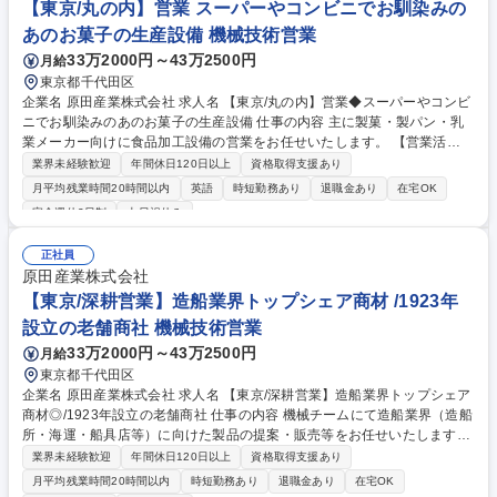
【東京/丸の内】営業 スーパーやコンビニでお馴染みの
か製品 募集職種 第二新卒歓迎【東京/深耕営業】造船業界トップシェア商
材/1923年設立老舗商社
あのお菓子の生産設備 機械技術営業
33万2000円～43万2500円
月給
東京都千代田区
企業名 原田産業株式会社 求人名 【東京/丸の内】営業◆スーパーやコンビ
ニでお馴染みのあのお菓子の生産設備 仕事の内容 主に製菓・製パン・乳
業メーカー向けに食品加工設備の営業をお任せいたします。 【営業活
動】・食品加工設備の提案営業（顧客の要望に合わせた設備仕様のカスタ
業界未経験歓迎
年間休日120日以上
資格取得支援あり
マイズ提案）・新商品・新提案手法の開発・海外サプライヤーとの調整
月平均残業時間20時間以内
英語
時短勤務あり
退職金あり
在宅OK
（仕様確認、納期調整、価格交渉） 【フィールドエンジニアとの連携】・
完全週休2日制
土日祝休み
受注に向けたデモテストおよび仕様確定・設備の搬入、設置、試運転、生
産立ち上げサポート ・稼働設備のアフターサービス補助、予備部品の販売
正社員
対応 募集職種 【東京/丸の内】営業◆スーパーやコンビニでお馴染みのあ
原田産業株式会社
のお菓子の生産設備
【東京/深耕営業】造船業界トップシェア商材 /1923年
設立の老舗商社 機械技術営業
33万2000円～43万2500円
月給
東京都千代田区
企業名 原田産業株式会社 求人名 【東京/深耕営業】造船業界トップシェア
商材◎/1923年設立の老舗商社 仕事の内容 機械チームにて造船業界（造船
所・海運・船具店等）に向けた製品の提案・販売等をお任せいたします。
業界内での認知度が高く、ほとんどの国内造船所との取引を行っていま
業界未経験歓迎
年間休日120日以上
資格取得支援あり
す。自らが製品の発掘/開発/販売を行える 環境で、会社もそれを手厚くサ
月平均残業時間20時間以内
時短勤務あり
退職金あり
在宅OK
ポートする社風です。 【具体的には】■顧客への製品、サービス紹介、技