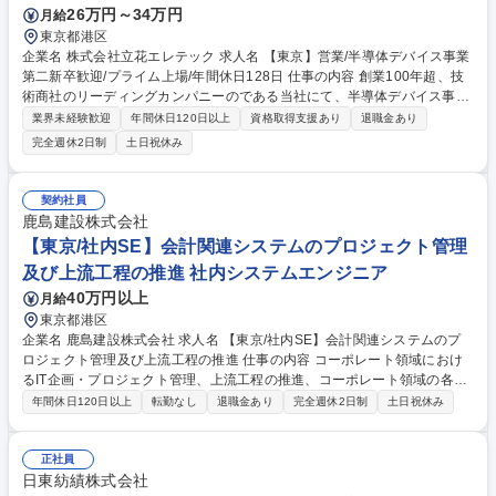
26万円～34万円
月給
東京都港区
企業名 株式会社立花エレテック 求人名 【東京】営業/半導体デバイス事業
第二新卒歓迎/プライム上場/年間休日128日 仕事の内容 創業100年超、技
術商社のリーディングカンパニーのである当社にて、半導体デバイス事業
の営業職をお任せします。自動車部品、アミューズメント、産業機器な
業界未経験歓迎
年間休日120日以上
資格取得支援あり
退職金あり
ど、大手メーカーの幅広いお客様に向けた提案営業です。 【詳細】■高機
完全週休2日制
土日祝休み
能化するお客さまの製品に対し、最適かつ高品質な半導体とデバイスを提
供しています■主力であるマイコン、パワー半導体に外資系半導体を加
え、お客さまのあらゆるニーズに応える品揃えを目指しています■提案～
契約社員
アフターサポートまで、トータルに顧客をサポートするため、貢献実感の
鹿島建設株式会社
あるお仕事です■入社後は、研修や現場でのOJTを通じて、商品知識や提
【東京/社内SE】会計関連システムのプロジェクト管理
案の進め方をしっかり学んでいただける環境です。 募集職種 【東京】営
及び上流工程の推進 社内システムエンジニア
業/半導体デバイス事業 第二新卒歓迎/プライム上場/年間休日128日
40万円以上
月給
東京都港区
企業名 鹿島建設株式会社 求人名 【東京/社内SE】会計関連システムのプ
ロジェクト管理及び上流工程の推進 仕事の内容 コーポレート領域におけ
るIT企画・プロジェクト管理、上流工程の推進、コーポレート領域の各種
業務の高度化・効率化に向けたIT支援を担当。入社後は、当社の基幹領域
年間休日120日以上
転勤なし
退職金あり
完全週休2日制
土日祝休み
である会計関連システムの業務からお任せします 【IT部門における活動の
一例】 ■関連するプロジェクト案件を担当し、ユーザー部門やベンダー会
社と共に要件定義の取りまとめやプロジェクト管理などを推進■経営管理
正社員
や決算業務などのIT企画・開発支援■経験・志向に応じてコーポレート領
日東紡績株式会社