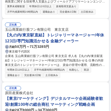
画装置に関する技術導入支援およびフィールドアプリケーションエンジニ
アとしての技術サポートをお任せいたします。 顧客の現場において装置が
業界未経験歓迎
年間休日120日以上
資格取得支援あり
本来持つ性能や設計思想といった価値を、安定的かつ継続的に発揮できる
月平均残業時間20時間以内
退職金あり
完全週休2日制
土日祝休み
状態を構築する業務です。 顧客現場での技術的な課題整理や運用支援、顧
客エンジニアの育成・技術定着を行うとともに、技術開発部に所属する立
場として、現場で得られた知見や要望を開発へフィードバックし、製品・
正社員
技術の改善や進化につなげる役割を期待しています。 募集職種 【技術導
玉山商業銀行股フン有限公司 東京支店
入支援エンジニア】電子ビームマスク描画装置・世界が注目する技術力
【丸の内/東京駅直結】トレジャリーマネージャー/年休
123日/専門知識活かせる 金融ディーラー
50万円～71万3285円
月給
東京都千代田区
企業名 玉山商業銀行股フン有限公司 東京支店 求人名 【丸の内/東京駅直
結】トレジャリーマネージャー/年休123日/専門知識活かせる 仕事の内容
東京支店のトレジャリーマネージャーは、資金の管理や運用、流動性の確
保、リスクのコントロールを行い、在日支店全体の財務目標を達成する役
年間休日120日以上
月平均残業時間20時間以内
転勤なし
英語
割を担います。 ■ALM運営支援:在日支店のバランスシートの最適化■流動
退職金あり
完全週休2日制
土日祝休み
性管理:日々のキャッシュフロー･資金調達･流動性を管理し、流動性比率を
監視■市場調査およびデューデリジェンス:プライマリー市場･セカンダリ
ー市場における固定利付有価証券の市況を把握、定期的にデューデリジェ
正社員
ンスを実施■コンプライアンス対応:取引が内部および外部の規制要件を遵
原田産業株式会社
守していることを確認する■リスク管理:リスクの特定･管理･関連レポート
【東京/マーケティング】デジタルマーケ企画経験者歓
作成 募集職種 【丸の内/東京駅直結】トレジャリーマネージャー/年休123
迎/創業100年の総合商社 マーケティング戦略企画
日/専門知識活かせる
28万9000円～34万3000円
月給