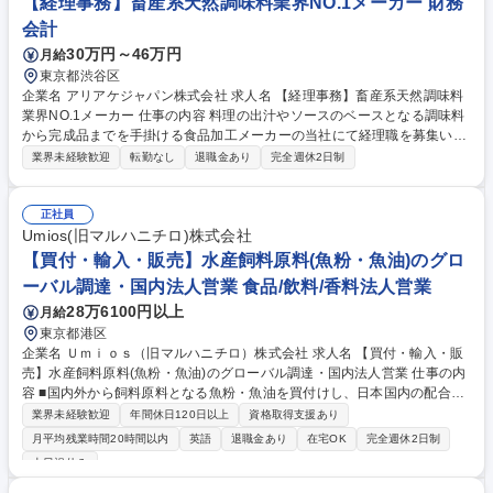
【経理事務】畜産系天然調味料業界NO.1メーカー 財務
会計
30万円～46万円
月給
東京都渋谷区
企業名 アリアケジャパン株式会社 求人名 【経理事務】畜産系天然調味料
業界NO.1メーカー 仕事の内容 料理の出汁やソースのベースとなる調味料
から完成品までを手掛ける食品加工メーカーの当社にて経理職を募集いた
します。 営業経費の精算から、伝票作成、入力、入金管理等、経理業務全
業界未経験歓迎
転勤なし
退職金あり
完全週休2日制
般と電話受付等庶務的業務まで幅広い事務系業務です。 募集職種 【経理
事務】畜産系天然調味料業界NO.1メーカー
正社員
Umios(旧マルハニチロ)株式会社
【買付・輸入・販売】水産飼料原料(魚粉・魚油)のグロ
ーバル調達・国内法人営業 食品/飲料/香料法人営業
28万6100円以上
月給
東京都港区
企業名 Ｕｍｉｏｓ（旧マルハニチロ）株式会社 求人名 【買付・輸入・販
売】水産飼料原料(魚粉・魚油)のグローバル調達・国内法人営業 仕事の内
容 ■国内外から飼料原料となる魚粉・魚油を買付けし、日本国内の配合飼
料メーカーや調整魚粉メーカーおよび海外へ販売する部署にて、営業担当
業界未経験歓迎
年間休日120日以上
資格取得支援あり
として買付・輸入・販売をお任せします。 【詳細】】■飼料原料の買付先
月平均残業時間20時間以内
英語
退職金あり
在宅OK
完全週休2日制
は北米、南米(ペルー、チリ、ブラジル)、アジア(タイ、インド、ベトナム
土日祝休み
他)、中東(オマーン、UAE)、アフリカ(ナミビア)と多岐にわたります。 ■
主な販売先は日本国内の配合飼料メーカーおよび調整魚粉メーカーです。