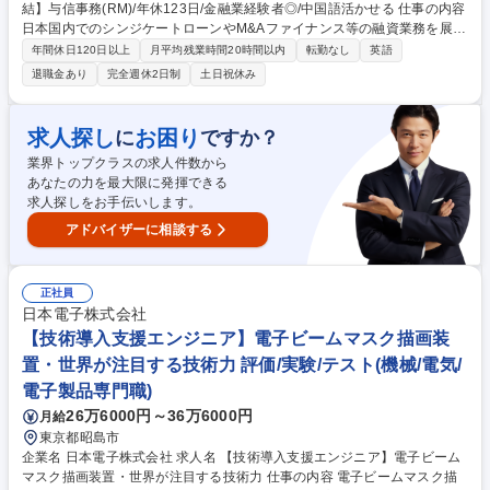
結】与信事務(RM)/年休123日/金融業経験者◎/中国語活かせる 仕事の内容
日本国内でのシンジケートローンやM&Aファイナンス等の融資業務を展開
し、高資産層への不動産融資も実施。財務分析や信用調査を行い、報告書
年間休日120日以上
月平均残業時間20時間以内
転勤なし
英語
を作成。社内外でのプレゼンや与信管理等をお任せします。即戦力◎ ■ 日
退職金あり
完全週休2日制
土日祝休み
本国内のシンジケートローン、M&Aファイナンス、データセンター向け融
資、バイラテラルローン等業務の開拓および取引展開 ■ 日本の不動産に投
資する高資産顧客への融資提供 ■ 財務諸表、与信契約、ローンスキームの
求人探し
お困り
に
ですか？
分析 ■ 借入人の背景調査および信用分析を行い、与信報告書およびリスク
業界トップクラスの求人件数から
分析報告書を作成 募集職種 【丸の内/東京駅直結】与信事務(RM)/年休123
あなたの力を最大限に発揮できる
日/金融業経験者◎/中国語活かせる
求人探しをお手伝いします。
アドバイザーに相談する
正社員
日本電子株式会社
【技術導入支援エンジニア】電子ビームマスク描画装
置・世界が注目する技術力 評価/実験/テスト(機械/電気/
電子製品専門職)
26万6000円～36万6000円
月給
東京都昭島市
企業名 日本電子株式会社 求人名 【技術導入支援エンジニア】電子ビーム
マスク描画装置・世界が注目する技術力 仕事の内容 電子ビームマスク描