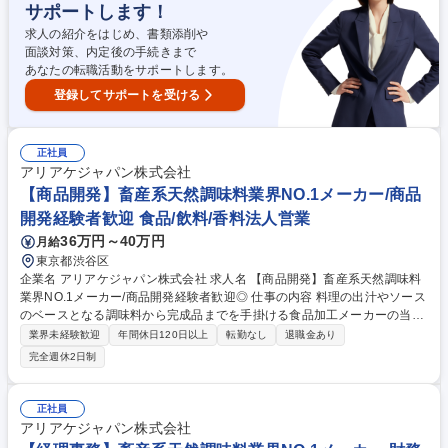
サポートします！
ゼン資料作成) 募集職種 【東京】海外営業 海外赴任のチャンスあり/国内
トップクラスのシェア
求人の紹介をはじめ、書類添削や
面談対策、内定後の手続きまで
あなたの転職活動をサポートします。
登録してサポートを受ける
正社員
アリアケジャパン株式会社
【商品開発】畜産系天然調味料業界NO.1メーカー/商品
開発経験者歓迎 食品/飲料/香料法人営業
36万円～40万円
月給
東京都渋谷区
企業名 アリアケジャパン株式会社 求人名 【商品開発】畜産系天然調味料
業界NO.1メーカー/商品開発経験者歓迎◎ 仕事の内容 料理の出汁やソース
のベースとなる調味料から完成品までを手掛ける食品加工メーカーの当社
にて商品開発をお任せいたします。 【詳細】 ■営顧客要望に応じた自社製
業界未経験歓迎
年間休日120日以上
転勤なし
退職金あり
品等を使ったサンプル製品の開発 ■食品惣菜の開発 例）スープ、ソース、
完全週休2日制
カレー、シチュー等の開発 ■来社プレゼンの際の顧客対応や調理■テーマ
に沿った商品開発 ■メニューやレシピ等の作成■その他製品開発に関連し
た業務 募集職種 【商品開発】畜産系天然調味料業界NO.1メーカー/商品開
正社員
発経験者歓迎◎
アリアケジャパン株式会社