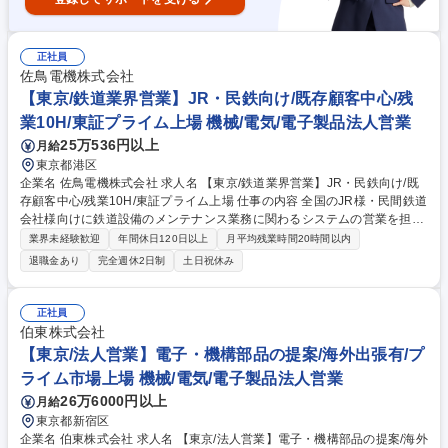
正社員
佐鳥電機株式会社
【東京/鉄道業界営業】JR・民鉄向け/既存顧客中心/残
業10H/東証プライム上場 機械/電気/電子製品法人営業
25万536円以上
月給
東京都港区
企業名 佐鳥電機株式会社 求人名 【東京/鉄道業界営業】JR・民鉄向け/既
存顧客中心/残業10H/東証プライム上場 仕事の内容 全国のJR様・民間鉄道
会社様向けに鉄道設備のメンテナンス業務に関わるシステムの営業を担当
いただきます。 【具体的には】全国のJR様・民間鉄道会社様に対して、
業界未経験歓迎
年間休日120日以上
月平均残業時間20時間以内
鉄道設備のメンテナンス業務に携わるシステムの受託開発の営業を行いま
退職金あり
完全週休2日制
土日祝休み
す。入社後に関しては、既存顧客への提案が中心で、新規訪問はほぼあり
ません。稀に現場での試験立会いもありますが、基本的には本社での営業
活動となります。 【業務内容の変更範囲】当社の指定する業務 募集職種
正社員
【東京/鉄道業界営業】JR・民鉄向け/既存顧客中心/残業10H/東証プライム
伯東株式会社
上場
【東京/法人営業】電子・機構部品の提案/海外出張有/プ
ライム市場上場 機械/電気/電子製品法人営業
26万6000円以上
月給
東京都新宿区
企業名 伯東株式会社 求人名 【東京/法人営業】電子・機構部品の提案/海外