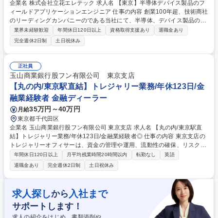
企業名 株式会社立花エレテック 求人名 【東京】半導体デバイス製品のフ
ィールドアプリケーションエンジニア 仕事の内容 創業100年超、技術商社
のリーディングカンパニーのである当社にて、半導体、デバイス製品のFA
E（フィールドアプリケーションエンジニア）を担当いただきます。取扱
業界未経験歓迎
年間休日120日以上
資格取得支援あり
退職金あり
い製品は、FPGA、ASICとなります。 【詳細】■メーカー製品と当社技術
完全週休2日制
土日祝休み
を活用して半導体、デバイス製品の提案■製品の立ち上げ、開発の技術サ
ポート■不具合発生時、解決に向けてメーカーと連携して顧客対応、改善
提案 等 家電/事務機/情報通信/自動車/住設等の関連部門に対し、顧客のニ
正社員
ーズに合わせた高集積度の半導体やデバイス製品を提案や、マイコンのソ
玉山商業銀行股フン有限公司 東京支店
フトウエア開発及びFPGAのサンプルデザイン作成など、技術サポートを
【丸の内/東京駅直結】トレジャリー業務/年休123日/金
おまかせします。 募集職種 【東京】半導体デバイス製品のフィールドア
融業経験者 金融ディーラー
プリケーションエンジニア
35万円～40万円
月給
東京都千代田区
企業名 玉山商業銀行股フン有限公司 東京支店 求人名 【丸の内/東京駅直
結】トレジャリー業務/年休123日/金融業経験者◎ 仕事の内容 東京支店の
トレジャリーオフィサーは、資金の管理や運用、流動性の確保、リスクの
コントロールを行い、在日支店全体の財務目標を達成する役割を担いま
年間休日120日以上
月平均残業時間20時間以内
転勤なし
英語
す。金融業界出身者県外！積極的にご応募ください。 ■ALM運営支援:在日
退職金あり
完全週休2日制
土日祝休み
支店のバランスシートの最適化■流動性管理:日々のキャッシュフロー･資
金調達･流動性を管理し、流動性比率を監視■市場調査およびデューデリジ
ェンス:プライマリー市場･セカンダリー市場における固定利付有価証券の
求人探し
入社まで
から
市況を把握、定期的にデューデリジェンスを実施■コンプライアンス対応:
サポートします！
取引が内部および外部の規制要件を遵守していることを確認する■リスク
管理:リスクの特定･管理･関連レポート作成 募集職種 【丸の内/東京駅直
求人の紹介をはじめ、書類添削や