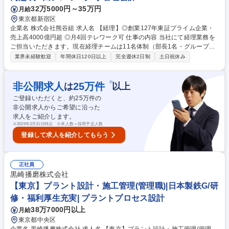
32万5000円～35万円
月給
東京都新宿区
企業名 株式会社熊谷組 求人名 【経理】◎創業127年東証プライム企業・
売上高4000億円超 ◎月4回テレワーク可 仕事の内容 当社にて経理業務を
ご担当いただきます。現在経理チームは11名体制（部長1名・グループ部
長2名・グループ副部長2名・課長1名・メンバー5名）。ご経験や習熟度
業界未経験歓迎
年間休日120日以上
完全週休2日制
土日祝休み
によって担当業務を割り振りさせていただきます。 【業務詳細】≪決算業
務≫■単体決算業務 ■連結決算業務 ■開示業務 ≪税務業務≫税務監査対応
から税務申告までの一連の業務 ◎働き方アクションプラン：当社では201
※
非公開求人
25
万件
は
以上
8年1月に社長を委員長とする「働き方改革推進委員会」、推進部署として
ご登録いただくと、約
25
万件の
「働き方改革推進室」を設置し、週休二日の推進・業務効率化・生産性の
非公開求人からご希望に沿った
向上、社員の意識改革・会社の制度や規則規程の見出しなどに取り組んで
求人をご紹介します。
います。 募集職種 【経理】◎創業127年東証プライム企業・売上高4000
※
2026年3月31日時点 ※求人数＝採用予定人数
億円超 ◎月4回テレワーク可
登録して求人を紹介してもらう
正社員
黒崎播磨株式会社
【東京】プラント設計・施工管理(管理職)|日本製鉄G/研
修・福利厚生充実| プラントプロセス設計
38万7000円以上
月給
東京都中央区