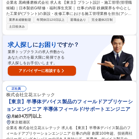
企業名 黒崎播磨株式会社 求人名 【東京】プラント設計・施工管理(管理職
候補)｜日本製鉄G/研修・福利厚生充実｜ 仕事の内容 鉄鋼業界を中心とし
た工業炉(プラント)の新設・改修工事における施工管理業務を担当(アシス
タントMgr)。設計・施工いずれか経験を活かしながら、現場管理～プロジ
業界未経験歓迎
年間休日120日以上
退職金あり
完全週休2日制
ェクトマネジメントまで幅広く担当いただきます。 まずはご経験に応じて
土日祝休み
業務をお任せし、将来的には監理技術者・専任技術者としてのキャリアア
ップを目指していただきます。 【業務内容】専任技術者業務としての管理
業務(支店/事業所常駐)／施工計画作成、工程/品質/コスト管理／見積り作
求人探し
お困り
に
ですか？
成／資材等発注業務／完成報告書作成…等 ※建物の改変を伴う業務は含ま
業界トップクラスの求人件数から
ない （業務内容の変更の範囲）当社業務全般 募集職種 【東京】プラント
あなたの力を最大限に発揮できる
設計・施工管理(管理職候補)｜日本製鉄G/研修・福利厚生充実｜
求人探しをお手伝いします。
アドバイザーに相談する
正社員
株式会社立花エレテック
【東京】半導体デバイス製品のフィールドアプリケーシ
ョンエンジニア 半導体フィールド/サポートエンジニア
34万円以上
月給
東京都港区
企業名 株式会社立花エレテック 求人名 【東京】半導体デバイス製品のフ
ィールドアプリケーションエンジニア 仕事の内容 創業100年超、技術商社