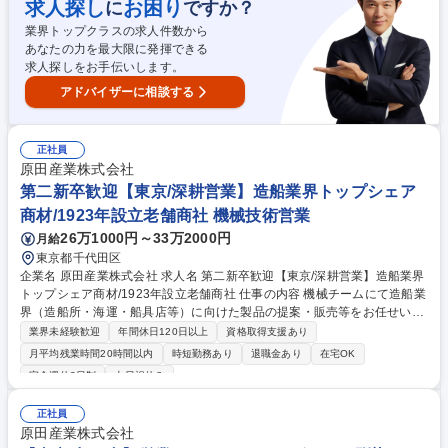
求人探し
お困り
に
ですか？
光発電設備/ソーラーカーポート/蓄電池/急速充電器などの商材を取扱いま
業界トップクラスの求人件数から
す■入社後は、研修や現場でのOJTを通じて、商品知識や業務の進め方を
あなたの力を最大限に発揮できる
しっかり学んでいただける環境です。 募集職種 【東京】施工管理/施設事
求人探しをお手伝いします。
業(太陽光発電設備) 業界経験者歓迎/プライム上場
アドバイザーに相談する
正社員
原田産業株式会社
第二新卒歓迎【東京/深耕営業】造船業界トップシェア
商材/1923年設立老舗商社 機械技術営業
26万1000円～33万2000円
月給
東京都千代田区
企業名 原田産業株式会社 求人名 第二新卒歓迎【東京/深耕営業】造船業界
トップシェア商材/1923年設立老舗商社 仕事の内容 機械チームにて造船業
界（造船所・海運・船具店等）に向けた製品の提案・販売等をお任せいた
します。業界内での認知度が高く、ほとんどの国内造船所との取引を行っ
業界未経験歓迎
年間休日120日以上
資格取得支援あり
ています。自らが製品の発掘/開発/販売を行える 環境で、会社もそれを手
月平均残業時間20時間以内
時短勤務あり
退職金あり
在宅OK
厚くサポートする社風です。 【具体的には】■顧客への製品、サービス紹
完全週休2日制
土日祝休み
介、技術サポート ■各種製品（海外製）の引き合い対応 ■受注前後・納品
後フォロー ■新製品、サービス、ビジネス開発 ■海外出張、展示会出展、
正社員
広告、SNS発信、業界セミナー出席等 ■取扱商材例：チョックファスト：
原田産業株式会社
エポキシ樹脂系充填剤 、真空トイレシステム：船舶用真空トイレ、そのほ