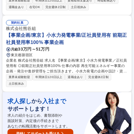
既存の基幹システムの運用保守から再定義をお任せします。 【業務詳細】
業界未経験歓迎
年間休日120日以上
資格取得支援あり
時短勤務あり
■ユーザ部門と連携しながら業務要件整理・システムデザインを行いま
退職金あり
在宅OK
完全週休2日制
土日祝休み
す。また、システム協力業者と連携しながら、安定的かつ事業貢献できる
仕組みの構築を行っていただきます。 ■基幹システムの運用やデータ利活
用を想定した基盤整備・仕組み作りなどに従事し、会社全体で必要なシス
契約社員
テムの仕組み作りを行っていただきます。 募集職種 【東京本社/社内SE
株式会社熊谷組
(アプリケーション)】プライム上場のグローバル化学メーカー
【事業企画/東京】小水力発電事業/正社員登用有 前期正
社員登用率100% 事業企画
33万円～51万円
月給
東京都新宿区
企業名 株式会社熊谷組 求人名 【事業企画/東京】小水力発電事業／正社員
登用有 ◎前期正社員登用率100% 仕事の内容 再生可能エネルギー事業の
企画・発注や進捗管理をご担当頂きます。小水力発電の企画や設計・資金
調達・運営管理まで一貫して担う部門にて経営企画の知見を活かし、持続
業界未経験歓迎
年間休日120日以上
退職金あり
完全週休2日制
可能な新規事業の実現に貢献頂ける方を募集！ 【業務詳細】■水力発電所
土日祝休み
の企画・設計・資金調達・運営管理に関わる業務 ■発電所建設に向けた適
地調査、設計 【正社員登用について】契約社員でのスタートとなります
が、正社員登用実績多数。長期にご活躍いただける環境をご用意しており
求人探し
入社まで
から
ます。 募集職種 【事業企画/東京】小水力発電事業／正社員登用有 ◎前期
サポートします！
正社員登用率100%
求人の紹介をはじめ、書類添削や
面談対策、内定後の手続きまで
あなたの転職活動をサポートします。
登録してサポートを受ける