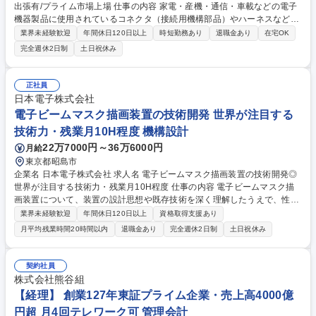
出張有/プライム市場上場 仕事の内容 家電・産機・通信・車載などの電子
機器製品に使用されているコネクタ（接続用機構部品）やハーネスなど電
子・機構部品の国内営業をお任せいたします。 ■コネクタ、ハーネス、熱
業界未経験歓迎
年間休日120日以上
時短勤務あり
退職金あり
在宅OK
対策部品等の国内向け提案営業■既存顧客の深耕および新規仕入先･商材･
完全週休2日制
土日祝休み
顧客の開拓■海外仕入先(中国/台湾等)との連携および製品選定･仕様提案■
海外工場監査への立会い(中国/台湾/ベトナム等への出張あり)■入社後は同
行を通じ知識を習得。商材が幅広く仕入先･社内のサポート体制も万全。
正社員
専門性を深めながらら成長できます。アジア圏の海外拠点によるサポート
日本電子株式会社
もあり、グローバルに挑戦できます。 募集職種 【東京/法人営業】電子・
電子ビームマスク描画装置の技術開発 世界が注目する
機構部品の提案/海外出張有/プライム市場上場
技術力・残業月10H程度 機構設計
22万7000円～36万6000円
月給
東京都昭島市
企業名 日本電子株式会社 求人名 電子ビームマスク描画装置の技術開発◎
世界が注目する技術力・残業月10H程度 仕事の内容 電子ビームマスク描
画装置について、装置の設計思想や既存技術を深く理解したうえで、性能
向上や信頼性改善、用途拡張などを目的とした技術開発および装置改良を
業界未経験歓迎
年間休日120日以上
資格取得支援あり
担当いただきます。 既存機の改良に加え、新製品開発にも携わり、蓄積さ
月平均残業時間20時間以内
退職金あり
完全週休2日制
土日祝休み
れた技術やノウハウを活かしながら装置の汎用性を高め、より幅広い用
途・アプリケーションで価値を発揮できる装置・製品群へと進化させてい
く役割を担っていただきます。 【職務詳細】 ・技術課題の整理および改
契約社員
良方針の立案 ・新製品開発における、仕様検討、技術検証、評価業務への
株式会社熊谷組
参画 等 募集職種 電子ビームマスク描画装置の技術開発◎世界が注目する
【経理】 創業127年東証プライム企業・売上高4000億
技術力・残業月10H程度
円超 月4回テレワーク可 管理会計