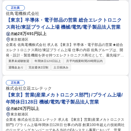
正社員
佐鳥電機株式会社
【東京】半導体・電子部品の営業 総合エレクトロニク
ス商社/東証プライム上場 機械/電気/電子製品法人営業
28万491円以上
月給
東京都港区
企業名 佐鳥電機株式会社 求人名 【東京】半導体・電子部品の営業★総合
エレクトロニクス商社/東証プライム上場 仕事の内容 佐鳥グループは、開
発・設計・製造機能を併せ持つエレクトロニクス商社として、最先端デバ
イスをさまざまな国や地域に供給しています。そんな当社において取扱製
業界未経験歓迎
年間休日120日以上
月平均残業時間20時間以内
品のソリューション・提案活動を担当いただきます。 【業務内容】■既存
退職金あり
完全週休2日制
土日祝休み
顧客（法人）への半導体を中心とした電子部品等の提案営業 ※外資系半導
体を国内顧客への提案営業 ■製品調達管理 ■海外現法との納期調整対応 ◎
教育体制：充実したOJT制度がありますので業界未経験の方でも安心し て
正社員
ご入社頂けます。 【変更の範囲】当社業務全般 募集職種 【東京】半導
株式会社立花エレテック
体・電子部品の営業★総合エレクトロニクス商社/東証プライム上場
【東京】営業(産業メカトロニクス部門) /プライム上場/
年間休日128日 機械/電気/電子製品法人営業
26万円以上
月給
東京都港区
企業名 株式会社立花エレテック 求人名 【東京】営業(産業メカトロニクス
部門) /プライム上場/年間休日128日 仕事の内容 創業100年超えの技術商社
のリーディングカンパニーである当社のFAシステム事業において、営業職