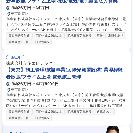
新卒歓迎/プライム上場 機械/電気/電子製品法人営業
卒・業界未経験OK/プライム上場/年休128日
26万円～34万円
月給
東京都港区
企業名 株式会社立花エレテック 求人名 【東京】営業職/外資系半導体・電
子デバイス事業 第二新卒歓迎/プライム上場 仕事の内容 技術商社のリーデ
ィングカンパニーのである当社の半導体デバイス事業において、半導体装
置、検査装置、POSシステム、防災等、大手メーカーの幅広いお客様に向
業界未経験歓迎
年間休日120日以上
資格取得支援あり
英語
退職金あり
けた提案営業です。 【詳細】■高機能化するお客さまの製品に対し、最適
完全週休2日制
土日祝休み
かつ高品質な半導体とデバイスを提供しています■時には、エンジニアと
協力して仕入れ先とのやり取りや、お客様の商品開発の段階から打ち合わ
せに参加することもあるため、よりモノづくりに踏み込んだ貴重な経験も
正社員
できます■入社後は、研修や現場でのOJTを通じて、商品知識や提案の進
株式会社立花エレテック
め方をしっかり学んでいただける環境です。成長に合わせて会社全体での
【東京】施工管理/施設事業(太陽光発電設備) 業界経験
サポート体制◎ 募集職種 【東京】営業職/外資系半導体・電子デバイス事
者歓迎/プライム上場 電気施工管理
業 第二新卒歓迎/プライム上場
26万円～43万9000円
月給
東京都港区
企業名 株式会社立花エレテック 求人名 【東京】施工管理/施設事業(太陽
光発電設備) 業界経験者歓迎/プライム上場 仕事の内容 創業100年超、技術
商社のリーディングカンパニーのである当社にて、施設事業の施工管理職
をお任せします。当社の顧客が保有する、大型工場などに対する太陽光発
業界未経験歓迎
年間休日120日以上
資格取得支援あり
退職金あり
電設備などの設置工事を管理いただきます。 【詳細】■技術と人の暮ら
完全週休2日制
土日祝休み
し、社会との関わりを真摯に見つめた活動を展開し、快適な環境づくりに
貢献できます■特に空調設備のリニューアルや太陽光発電設備のメンテナ
ンスを通じて、省エネと快適性を図る取り組みが評価されています■太陽