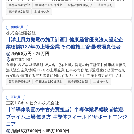
をご担当いただきます。 （ご経験や実力に応じてお任せしますので、全て
業界未経験歓迎
年間休日120日以上
資格取得支援あり
退職金あり
を1人でというわけではありません） ■エンドユーザー向けと販売店向け
完全週休2日制
土日祝休み
に対し、レーザー加工機、放電加工機、またマシニングセンターなどの各
種工作機械の提案 ■大手企業から中小企業まで規模の異なる企業を20社か
ら30社程度対応 ■1千万円から数億円規模の単価のため、”お客様の社運を
契約社員
かけた設備投資に携わる”ことがおもしろさ ■高単価商材のため1案件当た
株式会社熊谷組
り、約半年ほどかけて、じっくりと顧客ニーズに寄り添います 募集職種
【洋上風力発電の施工計画】健康経営優良法人認定企
【東京】営業(産業メカトロニクス部門) /プライム上場/年間休日128日
業/創業127年の上場企業 その他施工管理/現場責任者
50万円～75万円
月給
東京都新宿区
企業名 株式会社熊谷組 求人名 【洋上風力発電の施工計画】健康経営優良
法人認定企業/創業127年の上場企業 仕事の内容 地球温暖化に起因する気
候変動や増加する電力需要に対応する切り札として洋上風力が注目されて
います。当社では洋上風力の建設用SEP船を他５社と共同で保有運用し我
業界未経験歓迎
年間休日120日以上
完全週休2日制
土日祝休み
が国の洋上風力発電事業の建設に参画します。 【業務詳細】■国内各地の
洋上風力案件の施工計画や施工検討、関係者との折衝、許認可申請、設計
業務の助成 ■浮体式洋上風力発電の実証に向けた施工計画や施工検討、学
正社員
識経験者との協調実証実験予定海域の関係者交渉 ■ベトナム国にて当社が
三菱HCキャピタル株式会社
発電事業者となる洋上風力発電事業の技術的支援施工監理など ◎風力発電
【半導体装置の中古売買担当】半導体業界経験者歓迎/
設計段階ではオフィスでの業務、施工開始後は洋上（船上）で3～6カ月ほ
プライム上場/働き方 半導体フィールド/サポートエンジ
ど施工管理業務を頂くイメージです。 募集職種 【洋上風力発電の施工計
ニア
画】健康経営優良法人認定企業/創業127年の上場企業
48万7000円～65万1000円
月給