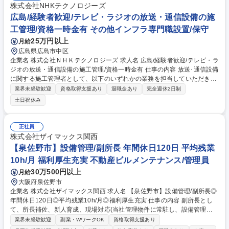
の専門ソフトを活用) [移動/出張]現場へは、社用車もしくは公共交通機関
株式会社NHKテクノロジーズ
を利用。出張は日帰 りメインで週平均1-2件。職住近接で担当案件は居住
広島/経験者歓迎/テレビ・ラジオの放送・通信設備の施
地考慮。 募集職種 [盛岡市/転勤無]■下水道設計コンサルタント ★WLB重
工管理/資格一時金有 その他インフラ専門職設置/保守
視のキャリア希望の方へ
25万円以上
月給
広島県広島市中区
企業名 株式会社ＮＨＫテクノロジーズ 求人名 広島/経験者歓迎/テレビ・ラ
ジオの放送・通信設備の施工管理/資格一時金有 仕事の内容 放送･通信設備
に関する施工管理者として、以下のいずれかの業務を担当していただきま
す。（複数を御担当いただく場合もあります） ※建設業務や建物の改変等
業界未経験歓迎
資格取得支援あり
退職金あり
完全週休2日制
の業務はございません。 ・テレビ/ラジオの放送送信/通信設備のメンテナ
土日祝休み
ンス ・テレビ/ラジオの放送送信/通信設備の改修･新設工事における設計/
施工管理 ・テレビ放送の共同受信施設のメンテナンス ・テレビ放送の共
同受信施設やケーブルテレビ設備の改修･新設工事における設計･施工管理
正社員
・諸官庁等の無線システムの公共工事における設計/施工管理 ・無線設備
株式会社ザイマックス関西
工事/無線設備利用/無線局免許申請等の電波利用に関するコンサルティン
【泉佐野市】設備管理/副所長 年間休日120日 平均残業
グ 募集職種 広島/経験者歓迎/テレビ・ラジオの放送・通信設備の施工管理/
10h/月 福利厚生充実 不動産ビルメンテナンス/管理員
資格一時金有
30万500円以上
月給
大阪府泉佐野市
企業名 株式会社ザイマックス関西 求人名 【泉佐野市】設備管理/副所長◎
年間休日120日◎平均残業10h/月◎福利厚生充実 仕事の内容 副所長とし
て、所長補佐、新人育成、現場対応(当社管理物件に常駐し、設備管理業
務とテナント対応を実施)をお任せします。早期に所長へステップアップ
業界未経験歓迎
副業・WワークOK
資格取得支援あり
していただくことを期待しております。 【具体的には】 ■案件：同社が受