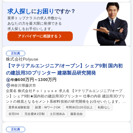
変電設備、空調設備、給排水設備、防災設備、その他環境衛生の運転、監
視、点検や各種法令に基づく業務 ■物件の運営や人員含めたマネジメント
求人探し
お困り
に
ですか？
やレポート作成業務 ※建物の改変を伴う作業はなし。 募集職種 ★未経験
歓迎【豊中市】AI時代でもなくならない！建物インフラを守る専門職！
業界トップクラスの求人件数から
あなたの力を最大限に発揮できる
求人探しをお手伝いします。
アドバイザーに相談する
正社員
株式会社Polyuse
【マテリアルエンジニア/オープン】シェア9割 国内初
の建設用3Dプリンター 建築製品研究開発
600万円～1300万円
年俸
神奈川県藤沢市
企業名 株式会社Ｐｏｌｙｕｓｅ 求人名 【マテリアルエンジニア/オープ
ン】シェア9割★国内初の建設用3Dプリンター 仕事の内容 建設用3Dプリ
ントの根底となるセメント系材料技術の研究開発をお任せいたします。3
Dプリントを通して顧客のペインの解消を支える縁の下の力持ちとしてこ
業界未経験歓迎
副業・WワークOK
年間休日120日以上
転勤なし
れまでのご経験に合わせて研究開発をお任せします。 ■3Dプリント工程お
在宅OK
完全週休2日制
土日祝休み
服装自由
よび造形物の品質管理基準と評価方法の構築■お客様や市場のニーズに対
応した3Dプリント材料の開発やプロジェクトマネジメント■3Dプリントを
活用した構造物へ適用検証■学会基準やガイドライン等の策定、学会・論
正社員