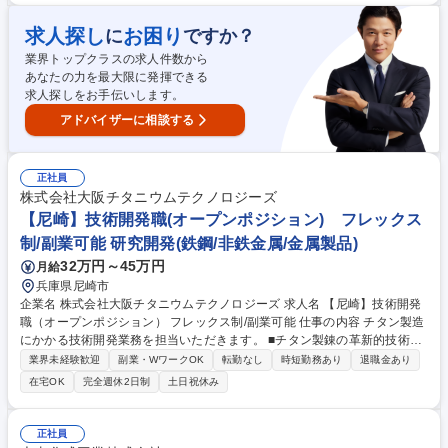
アップ合成や協業先への材料サンプル提供など、製品化に向けた応用展開
も推進していくことを計画しております。 【具体的には】■バイオポリマ
求人探し
お困り
に
ですか？
ー創製 ■モノマー合成・高分子合成 ■ポリマー成型・物性評価 ■研究成果
業界トップクラスの求人件数から
まとめ ※大学との共同研究推進などが発生します。論文執筆や学会発表な
あなたの力を最大限に発揮できる
どの機会もございます。 募集職種 [SHR]【刈谷】バイオポリマー創製/ト
求人探しをお手伝いします。
ヨタG主要13社/大学との共同研究推進あり
アドバイザーに相談する
正社員
株式会社大阪チタニウムテクノロジーズ
【尼崎】技術開発職(オープンポジション) フレックス
制/副業可能 研究開発(鉄鋼/非鉄金属/金属製品)
32万円～45万円
月給
兵庫県尼崎市
企業名 株式会社大阪チタニウムテクノロジーズ 求人名 【尼崎】技術開発
職（オープンポジション） フレックス制/副業可能 仕事の内容 チタン製造
にかかる技術開発業務を担当いただきます。 ■チタン製錬の革新的技術開
発 ■製造プロセスの要素技術開発、生産設備の技術改善による効率化・生
業界未経験歓迎
副業・WワークOK
転勤なし
時短勤務あり
退職金あり
産性向上・品質改善 ■チタン製錬技術を活かした新製品/新事業の開発 ■デ
在宅OK
完全週休2日制
土日祝休み
ータ解析、開発支援、技術論文/特許の調査等 ※場合によっては大学との
共同研究推進の為、定期的な近隣出張を伴う 募集職種 【尼崎】技術開発
職（オープンポジション） フレックス制/副業可能
正社員