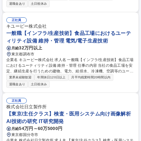
す。 ご入社後は、各工場と2週間に1回MTGをしながら、生産工場におけ
退職金あり
土日祝休み
るユーティリティ設備の運用把握と安定稼働に向けた実務支援活動を担当
していただきます。また、計画的に安定稼働が実現できる管理業務や地球
環境に沿った運用指導を行っていただきます。 募集職種 【管理職候補/生
正社員
産技術】食品工場におけるユーティリティ設備 維持・管理
キユーピー株式会社
一般職【インフラ/生産技術】食品工場におけるユーテ
ィリティ設備 維持・管理 電気/電子生産技術
32万円以上
月給
東京都調布市
企業名 キユーピー株式会社 求人名 一般職【インフラ/生産技術】食品工場
におけるユーティリティ設備 維持・管理 仕事の内容 当社の食品工場を安
定、継続生産を行うための建物、電力、給排水、冷凍機、空調等のユーテ
ィリティ設備維持、管理業務の支援と災害リスク対応、持続可能な資源循
業界未経験歓迎
年間休日120日以上
月平均残業時間20時間以内
環型廃棄物処理の運用支援をお任せいたします。 ご入社後は、各工場と2
退職金あり
土日祝休み
週間に1回MTGをしながら、生産工場におけるユーティリティ設備の運用
把握と安定稼働に向けた実務支援活動を担当していただきます。将来的に
は、計画的に安定稼働が実現できる管理業務や地球環境に沿った運用指導
正社員
を行っていただきます。 ※入社後QP工場実習を経験、現地課題の習得。
株式会社日立製作所
食品工場の施設インフラ工程と設備の連動部等を習得、実践経験積んでい
【東京/主任クラス】検査・医用システム向け画像解析
ただきます。 募集職種 一般職【インフラ/生産技術】食品工場におけるユ
AI技術の研究 IT研究開発
ーティリティ設備 維持・管理
54万円～60万5000円
月給
東京都国分寺市
企業名 株式会社日立製作所 求人名 【東京/主任クラス】検査・医用システ