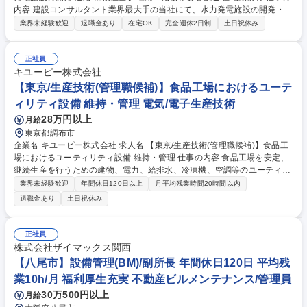
内容 建設コンサルタント業界最大手の当社にて、水力発電施設の開発・運
用・点検業務をお任せします。電気・電子・機械の知見を活かして需要高
業界未経験歓迎
退職金あり
在宅OK
完全週休2日制
土日祝休み
まる再生可能エネルギーを支える、社会貢献性の高いお仕事です。 ■運
用：自社保有発電所に加え、自治体などから受注した水力発電施設の定期
点検、運転計画作成・運用、現場操作(制御)等 ■開発：水力発電施設の新
正社員
規開発における基本設計、工事監理、仕様作成、スケジュール管理等 ★O
キユーピー株式会社
JTを中心に業務を覚えながら開発案件を経験できます。発電設備を製造す
【東京/生産技術(管理職候補)】食品工場におけるユーテ
る自社メーカーでの研修もあり、実物を見ながら覚えられるのは当社なら
ィリティ設備 維持・管理 電気/電子生産技術
ではです。 募集職種 【ダム・水力発電施設の開発/運用/点検担当】電気・
28万円以上
月給
機械専攻者歓迎!在宅勤務有
東京都調布市
企業名 キユーピー株式会社 求人名 【東京/生産技術(管理職候補)】食品工
場におけるユーティリティ設備 維持・管理 仕事の内容 食品工場を安定、
継続生産を行うための建物、電力、給排水、冷凍機、空調等のユーティリ
ティ設備維持、管理業務の支援と災害リスク対応、持続可能な資源循環型
業界未経験歓迎
年間休日120日以上
月平均残業時間20時間以内
廃棄物処理の運用支援をお任せします。 ご入社後は、生産工場におけるユ
退職金あり
土日祝休み
ーティリティ設備の運用把握と安定稼働に向けた実務支援活動を担当して
いただきます。将来的には、計画的に安定稼働が実現できる管理業務や地
球環境に沿った運用指導を行っていただきます。 ※入社後QP工場実習を
正社員
経験、現地課題の習得。食品工場の施設インフラ工程と設備の連動部等を
株式会社ザイマックス関西
習得、実践経験積んでいただきます。 募集職種 【東京/生産技術(管理職候
【八尾市】設備管理(BM)/副所長 年間休日120日 平均残
補)】食品工場におけるユーティリティ設備 維持・管理
業10h/月 福利厚生充実 不動産ビルメンテナンス/管理員
30万500円以上
月給