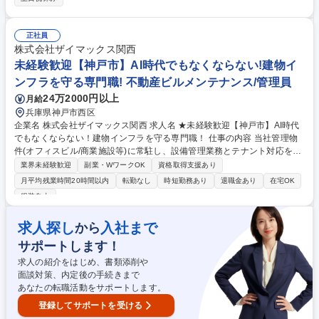
トの基礎研究、新規コンクリートの開発、既存技術の改良、生コン工場サ
ポートなど ＊上記の研究開発業務では、コンクリートの練り混ぜ作業が含
まれます ■開発した技術の知財化 ※上記業務を経験後、下記のような企画
正社員
や事業化推進業務へのキャリアアップも可能です。 ■開発した商品・技術
株式会社ザイマックス関西
の事業化推進業務 ■新技術・新商品開発の企画・提案業務など 募集職種
未経験歓迎【神戸市】AI時代でもなくならない!建物イ
【埼玉(横瀬)/研究・技術開発（セメコン）】国内大手のセメントメーカー/
ンフラを守る専門職! 不動産ビルメンテナンス/管理員
在宅可
24万2000円以上
月給
兵庫県神戸市西区
企業名 株式会社ザイマックス関西 求人名 ★未経験歓迎【神戸市】AI時代
でもなくならない！建物インフラを守る専門職！ 仕事の内容 当社管理物
件(オフィスビル/商業施設等)に常駐し、設備管理業務とテナント対応を任
せます。入社から1年程度は、基本先輩社員に付いてのOJTとなり丁寧に
業界未経験歓迎
副業・WワークOK
資格取得支援あり
育成します！※常駐する物件は自宅から1時間半以内。 【具体的には】 ■
月平均残業時間20時間以内
転勤なし
時短勤務あり
退職金あり
在宅OK
案件：同社が受託管理するオフィスビルや商業施設、物流施設、学校等 ■
服装自由
変電設備、空調設備、給排水設備、防災設備、その他環境衛生の運転、監
視、点検や各種法令に基づく業務 ■物件の運営や人員含めたマネジメント
求人探し
入社まで
から
やレポート作成業務 ※建物の改変を伴う作業はなし。 募集職種 ★未経験
歓迎【神戸市】AI時代でもなくならない！建物インフラを守る専門職！
サポートします！
求人の紹介をはじめ、書類添削や
面談対策、内定後の手続きまで
あなたの転職活動をサポートします。
登録してサポートを受ける