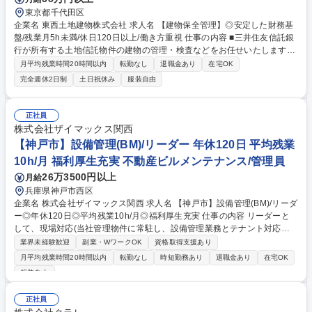
東京都千代田区
企業名 東西土地建物株式会社 求人名 【建物保全管理】◎安定した財務基
盤/残業月5h未満/休日120日以上/働き方重視 仕事の内容 ■三井住友信託銀
行が所有する土地信託物件の建物の管理・検査などをお任せいたします。
三井住友信託銀行の代行として、銀行と管理会社・施工会社間を繋ぐ役割
月平均残業時間20時間以内
転勤なし
退職金あり
在宅OK
です。自分のペースで仕事ができ在宅勤務も活用可能。 【詳細】オフィ
完全週休2日制
土日祝休み
服装自由
ス、店舗、住居等の物件を担当し、主に以下の業務を行って頂きます。■
建物周年検査の実施(検査・指導・報告を主催)■建物管理計画・報告等のチ
ェック(管理会社への確認・指導)■修繕工事の不具合対応(現地調査・施工
正社員
会社への依頼交渉等) 募集職種 【建物保全管理】◎安定した財務基盤/残業
株式会社ザイマックス関西
月5h未満/休日120日以上/働き方重視
【神戸市】設備管理(BM)/リーダー 年休120日 平均残業
10h/月 福利厚生充実 不動産ビルメンテナンス/管理員
26万3500円以上
月給
兵庫県神戸市西区
企業名 株式会社ザイマックス関西 求人名 【神戸市】設備管理(BM)/リーダ
ー◎年休120日◎平均残業10h/月◎福利厚生充実 仕事の内容 リーダーと
して、現場対応(当社管理物件に常駐し、設備管理業務とテナント対応を
実施)をメインに新人育成も一部お任せします。早期に副所長や所長へス
業界未経験歓迎
副業・WワークOK
資格取得支援あり
テップアップしていただくことを期待しております。 【具体的には】 ■案
月平均残業時間20時間以内
転勤なし
時短勤務あり
退職金あり
在宅OK
件：同社が受託管理するオフィスビルや商業施設、物流施設、学校等 ■変
服装自由
電設備、空調設備、給排水設備、防災設備、その他環境衛生の運転、監
視、点検や各種法令に基づく業務 ■物件の運営や人員含めたマネジメント
正社員
やレポート作成業務 ※建物の改変を伴う作業はなし。 募集職種 【神戸