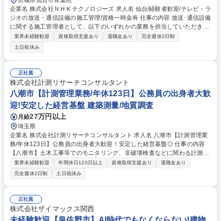
宮城県仙台市青葉区
企業名 株式会社ＮＨＫテクノロジーズ 求人名 仙台/経験者歓迎/テレビ・ラ
ジオの放送・通信設備の施工管理/資格一時金有 仕事の内容 放送･通信設備
に関する施工管理者として、以下のいずれかの業務を担当していただきま
す。（複数を御担当いただく場合もあります） ※建設業務や建物の改変等
業界未経験歓迎
資格取得支援あり
退職金あり
完全週休2日制
の業務ございません。 ・テレビ/ラジオの放送送信/通信設備のメンテナン
土日祝休み
ス ・テレビ/ラジオの放送送信/通信設備の改修･新設工事における設計/施
工管理 ・テレビ放送の共同受信施設のメンテナンス ・テレビ放送の共同
受信施設やケーブルテレビ設備の改修･新設工事における設計･施工管理 ・
正社員
諸官庁等の無線システムの公共工事における設計/施工管理 ・無線設備工
株式会社計測リサーチコンサルタント
事/無線設備利用/無線局免許申請等の電波利用に関するコンサルティング
八潮市【計測管理業務/年休123日】公務員の出身者大歓
募集職種 仙台/経験者歓迎/テレビ・ラジオの放送・通信設備の施工管理/資
迎!安定した経営基盤 建築測量/地質調査
格一時金有
27万円以上
月給
埼玉県
企業名 株式会社計測リサーチコンサルタント 求人名 八潮市【計測管理業
務/年休123日】公務員の出身者大歓迎！安定した経営基盤◎ 仕事の内容
【八潮市】土木工事等でのモニタリング、非破壊検査などに関わる計測管
理業務をお任せ（新設ビルや高速道路の施工現場など計測対象は様々）。
業界未経験歓迎
年間休日120日以上
資格取得支援あり
退職金あり
まずは、OJTにて現場対応やデータ整理をしていきながら、業務理解を 深
完全週休2日制
土日祝休み
めて頂きます。対象物の状況や今後の展開について顧客にFBを行い、将来
的には、計測システムの実験や開発等、幅広い業務に携わることができま
す。◎50年以上培ってきたノウハウを活かし、上流に対して技術的なコン
正社員
サルティングができる点も当社の強みです。※計測計画の立案～設計～機
株式会社ザイマックス関西
器設置～データ整理～納品まで、一連の流れを自社で行い総合力が発揮で
未経験歓迎【泉佐野市】AI時代でもなくならない!建物