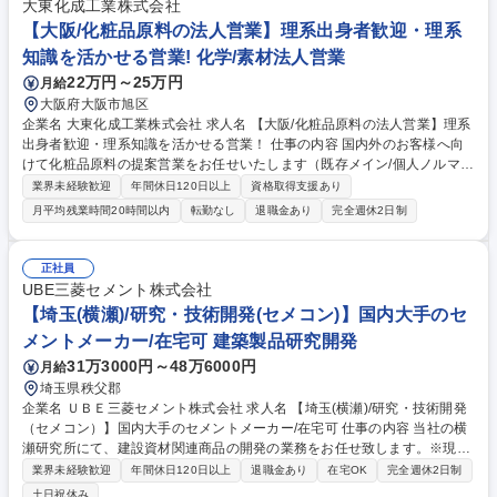
大東化成工業株式会社
【大阪/化粧品原料の法人営業】理系出身者歓迎・理系
知識を活かせる営業! 化学/素材法人営業
22万円～25万円
月給
大阪府大阪市旭区
企業名 大東化成工業株式会社 求人名 【大阪/化粧品原料の法人営業】理系
出身者歓迎・理系知識を活かせる営業！ 仕事の内容 国内外のお客様へ向
けて化粧品原料の提案営業をお任せいたします（既存メイン/個人ノルマな
し）。メーカーの研究者などに提案いただく必要がある為、理系の知識を
業界未経験歓迎
年間休日120日以上
資格取得支援あり
存分に発揮していただく事が可能です！ 【業務詳細】■顧客先からの情報
月平均残業時間20時間以内
転勤なし
退職金あり
完全週休2日制
収集、ニーズの確認・把握■製品の説明、提案・プレゼン・見積書作成な
ど■顧客先訪問（国内外出張含む）■展示会への出展 【商材】パウダーフ
ァンデーションをはじめとするメイクアップ化粧品に多く使用されている
正社員
表面処理粉体や日焼け止めに使用されている分散体など 【顧客先】国内外
UBE三菱セメント株式会社
の化粧品メーカー（既存顧客）国内は全国、海外は主にアジア圏のお客様
【埼玉(横瀬)/研究・技術開発(セメコン)】国内大手のセ
募集職種 【大阪/化粧品原料の法人営業】理系出身者歓迎・理系知識を活
メントメーカー/在宅可 建築製品研究開発
かせる営業！
31万3000円～48万6000円
月給
埼玉県秩父郡
企業名 ＵＢＥ三菱セメント株式会社 求人名 【埼玉(横瀬)/研究・技術開発
（セメコン）】国内大手のセメントメーカー/在宅可 仕事の内容 当社の横
瀬研究所にて、建設資材関連商品の開発の業務をお任せ致します。※現在
研究開発している詳細については、コーポレートサイトに掲載しておりま
業界未経験歓迎
年間休日120日以上
退職金あり
在宅OK
完全週休2日制
す。【https://www.mu-cc.com/corporate/business/rd.html】 ■コンクリー
土日祝休み