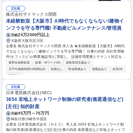
正社員
株式会社ザイマックス関西
未経験歓迎【大阪市】AI時代でもなくならない!建物イ
ンフラを守る専門職! 不動産ビルメンテナンス/管理員
24万2000円以上
月給
大阪府大阪市淀川区
企業名 株式会社ザイマックス関西 求人名 ★未経験歓迎【大阪市】AI時代
でもなくならない！建物インフラを守る専門職！ 仕事の内容 当社管理物
件(オフィスビル/商業施設等)に常駐し、設備管理業務とテナント対応を任
せます。入社から1年程度は、基本先輩社員に付いてのOJTとなり丁寧に
業界未経験歓迎
副業・WワークOK
資格取得支援あり
育成します！※常駐する物件は自宅から1時間半以内。 【具体的には】 ■
月平均残業時間20時間以内
転勤なし
時短勤務あり
退職金あり
在宅OK
案件：同社が受託管理するオフィスビルや商業施設、物流施設、学校等 ■
服装自由
変電設備、空調設備、給排水設備、防災設備、その他環境衛生の運転、監
視、点検や各種法令に基づく業務 ■物件の運営や人員含めたマネジメント
正社員
やレポート作成業務 ※建物の改変を伴う作業はなし。 募集職種 ★未経験
日本電気株式会社(NEC)
歓迎【大阪市】AI時代でもなくならない！建物インフラを守る専門職！
3654 非地上ネットワーク制御の研究者(衛星通信など)
[主任] 知的財産
45万円～70万円
月給
神奈川県川崎市中原区
企業名 日本電気株式会社（ＮＥＣ） 求人名 3654 非地上ネットワーク制
御の研究者(衛星通信など)[主任] 仕事の内容 衛星通信など非地上ネットワ