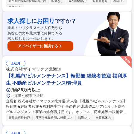
月平均残業時間20時間以内
転勤なし
時短勤務あり
退職金あり
在宅OK
託管理するオフィスビルや商業施設、物流施設、学校等 ■変電設備、空調
服装自由
設備、給排水設備、防災設備、その他環境衛生の運転、監視、点検や各種
法令に基づく業務 ■物件の運営や人員含めたマネジメントやレポート作成
求人探し
お困り
に
ですか？
業務 ※建物の改変を伴う作業はなし。 募集職種 【泉佐野市】設備管理/副
所長◎年間休日120日◎平均残業10h/月◎福利厚生充実
業界トップクラスの求人件数から
あなたの力を最大限に発揮できる
求人探しをお手伝いします。
アドバイザーに相談する
正社員
株式会社ザイマックス北海道
【札幌市/ビルメンテナンス】転勤無 経験者歓迎 福利厚
生 不動産ビルメンテナンス/管理員
25万円以上
月給
北海道札幌市中央区
企業名 株式会社ザイマックス北海道 求人名 【札幌市/ビルメンテナンス】
転勤無★経験者歓迎★福利厚生◎ 仕事の内容 北海道エリアにおける総合
ビルマネジメント事業の総合職採用です。オフィス、商業施等の設備管
理、警備、清掃、工事等の各ビルマネジメント業務、ファシリティマネジ
業界未経験歓迎
月平均残業時間20時間以内
転勤なし
土日祝休み
メント業務などをお任せします。 【具体的な業務】■常駐設備管理業務：
常駐物件における設備の定期点検、設備異常監視・対応、テナントクレー
ム対応、オーナー報告対応など■巡回設備管理業務：複数物件の定期巡回
正社員