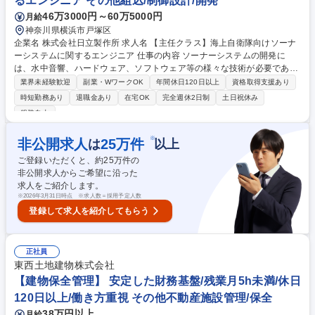
るエンジニア その他組込/制御設計/開発
46万3000円～60万5000円
月給
神奈川県横浜市戸塚区
企業名 株式会社日立製作所 求人名 【主任クラス】海上自衛隊向けソーナ
ーシステムに関するエンジニア 仕事の内容 ソーナーシステムの開発に
は、水中音響、ハードウェア、ソフトウェア等の様々な技術が必要であ
り、それらの技術をシステム設計の立場から理解し、信頼性の高い製品に
業界未経験歓迎
副業・WワークOK
年間休日120日以上
資格取得支援あり
まとめあげるポジションとなります。 【業務詳細】※備考欄にも記載あり
時短勤務あり
退職金あり
在宅OK
完全週休2日制
土日祝休み
■中長期的な新規製品・サービスの開発や、既存製品・サービスの改善の
服装自由
構想・計画 ■ソーナーシステムの要件定義、システム構成検討、性能設計
■ソーナーシステムの設計・開発に関わるプロジェクトマネジメント、ス
※
非公開求人
25
万件
は
以上
ケジュール・コストの計画管理 ■ソーナーシステムに関わる顧客要望のヒ
アリング、改善提案 募集職種 【主任クラス】海上自衛隊向けソーナーシ
ご登録いただくと、約
25
万件の
ステムに関するエンジニア
非公開求人からご希望に沿った
求人をご紹介します。
※
2026年3月31日時点 ※求人数＝採用予定人数
登録して求人を紹介してもらう
正社員
東西土地建物株式会社
【建物保全管理】 安定した財務基盤/残業月5h未満/休日
120日以上/働き方重視 その他不動産施設管理/保全
38万円以上
月給