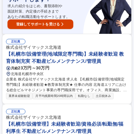
求人の紹介をはじめ、書類添削や
面談対策、内定後の手続きまで
あなたの転職活動をサポートします。
登録してサポートを受ける
正社員
株式会社ザイマックス北海道
【札幌市/設備管理(地域限定専門職)】未経験者歓迎 教
育体制充実 不動産ビルメンテナンス/管理員
23万円～30万円
月給
北海道札幌市中央区
企業名 株式会社ザイマックス北海道 求人名 【札幌市/設備管理(地域限定
専門職)】未経験者歓迎★教育体制充実★ 仕事の内容 北海道エリアにおけ
る総合ビルマネジメント事業の専門職採用です。オフィス、商業施設、宿
泊施設、物流施設などの設備の管理・運用や設備点検計画の立案、実施、
業界未経験歓迎
月平均残業時間20時間以内
転勤なし
土日祝休み
報告をお任せします。 【具体的な業務】■常駐設備管理：常駐物件におけ
る定期点検、設備異常対応、テナントクレーム対応、オーナー報告など■
巡回設備管理：複数物件の定期巡回点検、突発対応、テナントクレーム対
正社員
応、オーナー報告、協力業者差配など■修繕・資産維持業務：工事計画立
株式会社ザイマックス北海道
案（補助）、見積査定、修繕発注、完了確認など 【変更範囲】会社の定め
【札幌市/設備管理】未経験者歓迎/資格必須/転勤無/福
る業務 募集職種 【札幌市/設備管理(地域限定専門職)】未経験者歓迎★教
利厚生 不動産ビルメンテナンス/管理員
育体制充実★