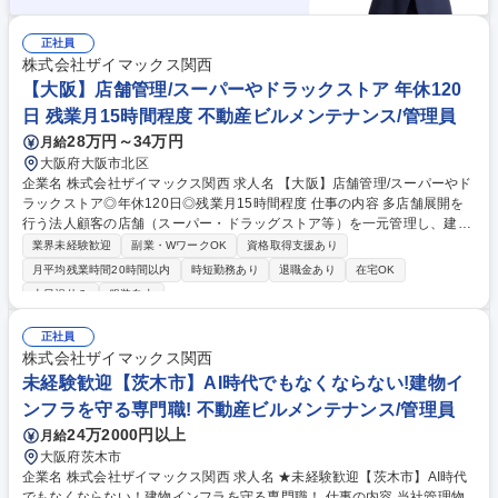
正社員
株式会社ザイマックス関西
【大阪】店舗管理/スーパーやドラックストア 年休120
日 残業月15時間程度 不動産ビルメンテナンス/管理員
28万円～34万円
月給
大阪府大阪市北区
企業名 株式会社ザイマックス関西 求人名 【大阪】店舗管理/スーパーやド
ラックストア◎年休120日◎残業月15時間程度 仕事の内容 多店舗展開を
行う法人顧客の店舗（スーパー・ドラッグストア等）を一元管理し、建物
設備の点検・修繕をお客様に代わって調整・管理します。設備の機能向上
業界未経験歓迎
副業・WワークOK
資格取得支援あり
や省エネ・コスト削減につながる提案も行い、店舗運営を 総合的にサポー
月平均残業時間20時間以内
時短勤務あり
退職金あり
在宅OK
トする役割です。 【主な業務内容】※建物の改変を伴う作業無 ・設備点
土日祝休み
服装自由
検や修繕対応の管理・調整 ・協力会社や店舗担当者とのやりとり ・点検
結果や修繕内容の報告書作成 ・省エネ/改善提案 など 募集職種 【大阪】店
正社員
舗管理/スーパーやドラックストア◎年休120日◎残業月15時間程度
株式会社ザイマックス関西
未経験歓迎【茨木市】AI時代でもなくならない!建物イ
ンフラを守る専門職! 不動産ビルメンテナンス/管理員
24万2000円以上
月給
大阪府茨木市
企業名 株式会社ザイマックス関西 求人名 ★未経験歓迎【茨木市】AI時代
でもなくならない！建物インフラを守る専門職！ 仕事の内容 当社管理物