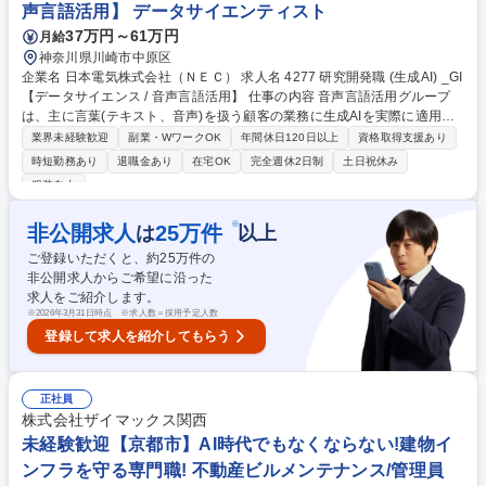
声言語活用】 データサイエンティスト
37万円～61万円
月給
神奈川県川崎市中原区
企業名 日本電気株式会社（ＮＥＣ） 求人名 4277 研究開発職 (生成AI) _GI
【データサイエンス / 音声言語活用】 仕事の内容 音声言語活用グループ
は、主に言葉(テキスト、音声)を扱う顧客の業務に生成AIを実際に適用
し、業務の生産性向上や、技術導入コスト低減を実現するための要素技術
業界未経験歓迎
副業・WワークOK
年間休日120日以上
資格取得支援あり
をボトムアップに研究開発するグループです。 ・生成AIを顧客業務に適用
時短勤務あり
退職金あり
在宅OK
完全週休2日制
土日祝休み
する際の課題の分析・課題を解決する要素技術の研究・開発 ・生成AIの顧
服装自由
客業務への適用・価値実証(顧客業務での効果・価値の検証) ・研究開発成
果の知財化・学会発表(国際学会を推奨) ・成長に合わせ、研究開発プロジ
※
非公開求人
25
万件
は
以上
ェクトや顧客への生成AI導入プロジェクトの管理、後進の育成 募集職種 4
277 研究開発職 (生成AI) _GI【データサイエンス / 音声言語活用】
ご登録いただくと、約
25
万件の
非公開求人からご希望に沿った
求人をご紹介します。
※
2026年3月31日時点 ※求人数＝採用予定人数
登録して求人を紹介してもらう
正社員
株式会社ザイマックス関西
未経験歓迎【京都市】AI時代でもなくならない!建物イ
ンフラを守る専門職! 不動産ビルメンテナンス/管理員