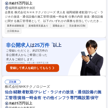
25万円以上
月給
福岡県福岡市中央区
企業名 株式会社ＮＨＫテクノロジーズ 求人名 福岡/経験者歓迎/テレビ・ラ
ジオの放送・通信設備の施工管理/資格一時金有 仕事の内容 放送･通信設備
に関する施工管理者として、以下のいずれかの業務を担当していただきま
す。（複数を御担当いただく場合もあります） ※建設業務や建物の改変等
業界未経験歓迎
資格取得支援あり
退職金あり
完全週休2日制
の業務はございません。 ・テレビ/ラジオの放送送信/通信設備のメンテナ
土日祝休み
ンス ・テレビ/ラジオの放送送信/通信設備の改修･新設工事における設計/
施工管理 ・テレビ放送の共同受信施設のメンテナンス ・テレビ放送の共
同受信施設やケーブルテレビ設備の改修･新設工事における設計･施工管理
※
非公開求人
25
万件
は
以上
・諸官庁等の無線システムの公共工事における設計/施工管理 ・無線設備
ご登録いただくと、約
25
万件の
工事/無線設備利用/無線局免許申請等の電波利用に関するコンサルティン
非公開求人からご希望に沿った
グ 募集職種 福岡/経験者歓迎/テレビ・ラジオの放送・通信設備の施工管理/
求人をご紹介します。
資格一時金有
※
2026年3月31日時点 ※求人数＝採用予定人数
登録して求人を紹介してもらう
正社員
株式会社NHKテクノロジーズ
仙台/経験者歓迎/テレビ・ラジオの放送・通信設備の施
工管理/資格一時金有 その他インフラ専門職設置/保守
25万円以上
月給