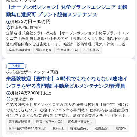
株式会社クラレ
市】設備管理(BM)/リーダー◎年休120日◎平均残業10h/月◎福利厚生充実
【オープンポジション】化学プラントエンジニア ※転
勤無し選択可 プラント設備メンテナンス
33万円～45万円
月給
岡山県岡山市南区
企業名 株式会社クラレ 求人名 【オープンポジション】化学プラントエン
ジニア ※転勤無し選択可 仕事の内容 【募集ポジション例】※以下から最
適な業務内容をご提案致します。 ■設計・設備管理（電気・計装）…設備
投資の計画・設計から施工管理、電気計装設備の保全やトラブル対応まで
業界未経験歓迎
退職金あり
完全週休2日制
土日祝休み
担当 ■設計・設備管理（機械）…設備の企画・基本設計・工事管理・試運
転まで一貫して担当 ■設備技術統括部 設計統括グループ…設備投資や安全
対策を全社的に支援、技術基準整備や設計技術者育成を推進 ■設備技術統
正社員
括部電装統括グループ…国内外プラントの電気計装技術を統括、設計保全
株式会社ザイマックス関西
両面から事業所支援 ■設備技術統括部 設備管理統括グループ…保安労災防
未経験歓迎【豊中市】AI時代でもなくならない!建物イ
止、設備管理企画、技術開発、事業所支援、育成を担う統括組織 募集職種
ンフラを守る専門職! 不動産ビルメンテナンス/管理員
【オープンポジション】化学プラントエンジニア ※転勤無し選択可
24万2000円以上
月給
大阪府豊中市
企業名 株式会社ザイマックス関西 求人名 ★未経験歓迎【豊中市】AI時代
でもなくならない！建物インフラを守る専門職！ 仕事の内容 当社管理物
件(オフィスビル/商業施設等)に常駐し、設備管理業務とテナント対応を任
せます。入社から1年程度は、基本先輩社員に付いてのOJTとなり丁寧に
業界未経験歓迎
副業・WワークOK
資格取得支援あり
育成します！※常駐する物件は自宅から1時間半以内。 【具体的には】 ■
月平均残業時間20時間以内
転勤なし
時短勤務あり
退職金あり
在宅OK
案件：同社が受託管理するオフィスビルや商業施設、物流施設、学校等 ■
服装自由