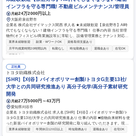
きるのも当社の強みです。※建物の改変を伴う業務は含まない 募集職種
インフラを守る専門職! 不動産ビルメンテナンス/管理員
八潮市【計測管理業務/年休123日】公務員の出身者大歓迎！安定した経営
基盤◎
24万2000円以上
月給
大阪府泉佐野市
企業名 株式会社ザイマックス関西 求人名 ★未経験歓迎【泉佐野市】AI時
代でもなくならない！建物インフラを守る専門職！ 仕事の内容 当社管理
物件(オフィスビル/商業施設等)に常駐し、設備管理業務とテナント対応を
任せます。入社から1年程度は、基本先輩社員に付いてのOJTとなり丁寧
業界未経験歓迎
副業・WワークOK
資格取得支援あり
に育成します！※常駐する物件は自宅から1時間半以内。 【具体的には】
月平均残業時間20時間以内
転勤なし
時短勤務あり
退職金あり
在宅OK
■案件：同社が受託管理するオフィスビルや商業施設、物流施設、学校等
服装自由
■変電設備、空調設備、給排水設備、防災設備、その他環境衛生の運転、
監視、点検や各種法令に基づく業務 ■物件の運営や人員含めたマネジメン
正社員
トやレポート作成業務 ※建物の改変を伴う作業はなし。 募集職種 ★未経
トヨタ紡織株式会社
験歓迎【泉佐野市】AI時代でもなくならない！建物インフラを守る専門
[SHR]【刈谷】バイオポリマー創製/トヨタG主要13社/
職！
大学との共同研究推進あり 高分子化学/高分子素材研究
開発
27万5000円～43万円
月給
愛知県刈谷市
企業名 トヨタ紡織株式会社 求人名 [SHR]【刈谷】バイオポリマー創製/ト
ヨタG主要13社/大学との共同研究推進あり 仕事の内容 ■植物由来材料を使
った新規バイオポリマー創製の研究開発に取り組んでいただきます。現在
はポリカーボネートを代替できるような高耐衝撃性を 持つ透明なバイオポ
業界未経験歓迎
年間休日120日以上
時短勤務あり
退職金あり
在宅OK
リマーや新しい自己修復材料などで成果が出て きており、今後はスケール