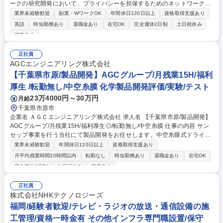
ークの研究開発において、プライバシーを担保するためのネットワーク機
能の仮想化技術の研究開発を担っていただきます。 ネットワーク仮想化に
業界未経験歓迎
副業・WワークOK
年間休日120日以上
資格取得支援あり
関する技術の研究開発・特許権利化・次世代製品への適用に貢献してもら
英語
時短勤務あり
退職金あり
在宅OK
完全週休2日制
土日祝休み
うことを期待しています。 【事業概要】 NECでは、情報社会のさらなる
服装自由
高度化に向けたネットワーク技術に関する研究開発を行っており、当グル
ープでは、ネットワーク新技術の早期確立を目指し、主に衛星通信などの
正社員
非地上ネットワークの研究開発を推進しています。 募集職種 3654 非地上
AGCエンジニアリング株式会社
ネットワーク制御の研究者(衛星通信など)[主任]
【千葉県市原/製品開発】AGCグループ/月残業15H/福利
厚生 /転勤無し/中空糸膜 化学製品開発評価/実験/テスト
23万4000円～30万円
月給
千葉県市原市
企業名 ＡＧＣエンジニアリング株式会社 求人名 【千葉県市原/製品開発】
AGCグループ/月残業15H/福利厚生◎/転勤無し/中空糸膜 仕事の内容 サン
セップ事業を行う当社にて製品開発をお任せします。中空糸膜式ドライヤ
ーの製品開発・設計・改良及び、特性測定、進捗管理がメインミッショ
業界未経験歓迎
年間休日120日以上
資格取得支援あり
ン。既存品の改良から新素材への挑戦まで幅広く携わります。 ■中空糸膜
月平均残業時間20時間以内
転勤なし
時短勤務あり
退職金あり
在宅OK
式ドライヤー「サンセップ」の製品開発・設計・改良■開発テーマのスケ
完全週休2日制
土日祝休み
服装自由
ジュール立案、進捗管理、社内外への報告■化学的・機械的特性の測定、
および試験系の設計■新素材を用いた中空糸製造や性能向上に向けた仮説
正社員
検証■英語の論文読解や、海外顧客への技術対応 ※入社後はOJTで丁寧に
株式会社NHKテクノロジーズ
フォローするため、着実に業務を習得できる環境です。 募集職種 【千葉
福岡/経験者歓迎/テレビ・ラジオの放送・通信設備の施
県市原/製品開発】AGCグループ/月残業15H/福利厚生◎/転勤無し/中空糸
膜
工管理/資格一時金有 その他インフラ専門職設置/保守