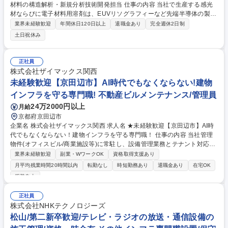
材料の構造解析・新規分析技術開発担当 仕事の内容 当社で生産する感光
材ならびに電子材料用溶剤は、EUVリソグラフィーなど先端半導体の製造
に活用される事例が多く、微量・微細不純物の特定と低減による高品質化
業界未経験歓迎
年間休日120日以上
退職金あり
完全週休2日制
の要望は年々強くなっています。技術革新グループで はこのニーズに応え
土日祝休み
るべく、複数の最高精度の分析装置と分析解析技術を掛け合わせた開発に
より、解析力強化に向けて日々仮説検証に取り組んでいます。 【仕事内
容】■新規開発品の分析■新規製品群ラインナップに向けた新規分析手法導
正社員
入および課題解決■未知の化合物や組成物に含まれる特定成分の構造解析
株式会社ザイマックス関西
募集職種 【千葉印西/研究所】有機化学×先端材料の構造解析・新規分析技
未経験歓迎【京田辺市】AI時代でもなくならない!建物
術開発担当
インフラを守る専門職! 不動産ビルメンテナンス/管理員
24万2000円以上
月給
京都府京田辺市
企業名 株式会社ザイマックス関西 求人名 ★未経験歓迎【京田辺市】AI時
代でもなくならない！建物インフラを守る専門職！ 仕事の内容 当社管理
物件(オフィスビル/商業施設等)に常駐し、設備管理業務とテナント対応を
任せます。入社から1年程度は、基本先輩社員に付いてのOJTとなり丁寧
業界未経験歓迎
副業・WワークOK
資格取得支援あり
に育成します！※常駐する物件は自宅から1時間半以内。 【具体的には】
月平均残業時間20時間以内
転勤なし
時短勤務あり
退職金あり
在宅OK
■案件：同社が受託管理するオフィスビルや商業施設、物流施設、学校等
服装自由
■変電設備、空調設備、給排水設備、防災設備、その他環境衛生の運転、
監視、点検や各種法令に基づく業務 ■物件の運営や人員含めたマネジメン
正社員
トやレポート作成業務 ※建物の改変を伴う作業はなし。 募集職種 ★未経
株式会社NHKテクノロジーズ
験歓迎【京田辺市】AI時代でもなくならない！建物インフラを守る専門
松山/第二新卒歓迎/テレビ・ラジオの放送・通信設備の
職！