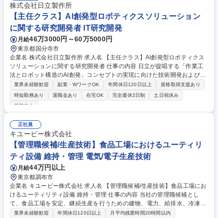
株式会社日立製作所
【主任クラス】AI創発型ロボティクスソリューション
に関する研究開発者 IT研究開発
46万3000円～60万5000円
月給
東京都国分寺市
企業名 株式会社日立製作所 求人名 【主任クラス】AI創発型ロボティクス
ソリューションに関する研究開発者 仕事の内容 日立が提唱する「作業工
法とロボット構造のAI創発」コンセプトの実現に向けた技術開発およびロ
ボットシステムの試作・検証を担当します。 【職務詳細】上長からの指導
業界未経験歓迎
副業・WワークOK
年間休日120日以上
資格取得支援あり
を受けながら、組織が掲げる技術コンセプト実現に向けた研究開発の特定
時短勤務あり
退職金あり
在宅OK
完全週休2日制
土日祝休み
の目標を達成すべく、確立されたリサーチシステム内で研究開発業務を推
服装自由
進します。とくに、ロボティクスの次のトレンドとして日立が提唱してい
る「作業工法とロボット構造のAI創発」コンセプト実現に向けた技術開発
正社員
やロボットシステム試作検証の一部を担当します。 募集職種 【主任クラ
キユーピー株式会社
ス】AI創発型ロボティクスソリューションに関する研究開発者
【管理職候補/生産技術】食品工場におけるユーティリ
ティ設備 維持・管理 電気/電子生産技術
44万円以上
月給
東京都調布市
企業名 キユーピー株式会社 求人名 【管理職候補/生産技術】食品工場にお
けるユーティリティ設備 維持・管理 仕事の内容 当社の管理職候補とし
て、食品工場を安定、継続生産を行うための建物、電力、給排水、冷凍
機、空調等のユーティリティ設備維持、管理業務の支援をお任せいたしま
業界未経験歓迎
年間休日120日以上
月平均残業時間20時間以内