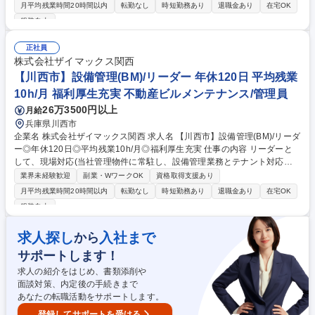
ップアップしていただくことを期待しております。 【具体的には】 ■案
月平均残業時間20時間以内
転勤なし
時短勤務あり
退職金あり
在宅OK
件：同社が受託管理するオフィスビルや商業施設、物流施設、学校等 ■変
服装自由
電設備、空調設備、給排水設備、防災設備、その他環境衛生の運転、監
視、点検や各種法令に基づく業務 ■物件の運営や人員含めたマネジメント
正社員
やレポート作成業務 ※建物の改変を伴う作業はなし。 募集職種 【豊中
株式会社ザイマックス関西
市】設備管理/リーダー◎年休120日◎平均残業10h/月◎福利厚生充実
【川西市】設備管理(BM)/リーダー 年休120日 平均残業
10h/月 福利厚生充実 不動産ビルメンテナンス/管理員
26万3500円以上
月給
兵庫県川西市
企業名 株式会社ザイマックス関西 求人名 【川西市】設備管理(BM)/リーダ
ー◎年休120日◎平均残業10h/月◎福利厚生充実 仕事の内容 リーダーと
して、現場対応(当社管理物件に常駐し、設備管理業務とテナント対応を
実施)をメインに新人育成も一部お任せします。早期に副所長や所長へス
業界未経験歓迎
副業・WワークOK
資格取得支援あり
テップアップしていただくことを期待しております。 【具体的には】 ■案
月平均残業時間20時間以内
転勤なし
時短勤務あり
退職金あり
在宅OK
件：同社が受託管理するオフィスビルや商業施設、物流施設、学校等 ■変
服装自由
電設備、空調設備、給排水設備、防災設備、その他環境衛生の運転、監
視、点検や各種法令に基づく業務 ■物件の運営や人員含めたマネジメント
求人探し
入社まで
から
やレポート作成業務 ※建物の改変を伴う作業はなし。 募集職種 【川西
市】設備管理(BM)/リーダー◎年休120日◎平均残業10h/月◎福利厚生充実
サポートします！
求人の紹介をはじめ、書類添削や
面談対策、内定後の手続きまで
あなたの転職活動をサポートします。
登録してサポートを受ける