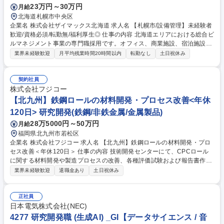
23万円～30万円
月給
北海道札幌市中央区
企業名 株式会社ザイマックス北海道 求人名 【札幌市/設備管理】未経験者
歓迎/資格必須/転勤無/福利厚生◎ 仕事の内容 北海道エリアにおける総合ビ
ルマネジメント事業の専門職採用です。オフィス、商業施設、宿泊施設、
物流施設などの設備の管理・運用や設備点検計画の立案、実施、報告をお
業界未経験歓迎
月平均残業時間20時間以内
転勤なし
土日祝休み
任せします。 【業務詳細】■常駐設備管理：常駐物件における定期点検、
設備異常対応、テナントクレーム対応、オーナー報告など■末番巡回設備
管理：複数物件の定期巡回点検、突発対応、テナントクレーム対応、オー
契約社員
ナー報告、協力業者差配など■修繕・資産維持業務：工事計画立案（補
株式会社フジコー
助）、見積査定、修繕発注、完了確認など 【変更範囲】会社の定める業務
【北九州】鉄鋼ロールの材料開発・プロセス改善<年休
募集職種 【札幌市/設備管理】未経験者歓迎/資格必須/転勤無/福利厚生◎
120日> 研究開発(鉄鋼/非鉄金属/金属製品)
28万5000円～50万円
月給
福岡県北九州市若松区
企業名 株式会社フジコー 求人名 【北九州】鉄鋼ロールの材料開発・プロ
セス改善＜年休120日＞ 仕事の内容 技術開発センターにて、CPCロール
に関する材料開発や製造プロセスの改善、各種評価試験および報告書作成
業務をお任せします。基礎研究から実用化まで一貫して携わることが可能
業界未経験歓迎
退職金あり
土日祝休み
です。 【具体的には】■CPCロールの材料開発および製造プロセスの改善
■各種評価試験の実施、実験結果の整理、報告書の作成 ■ワークロールの
材質改善および次期ロール（上下ピンチロール等）の開発 ■摩擦圧接技術
正社員
（軸継ぎ、異種素材接合）の強化・拡大 ■ボイラー管用材料の材質改善業
日本電気株式会社(NEC)
務 募集職種 【北九州】鉄鋼ロールの材料開発・プロセス改善＜年休120日
4277 研究開発職 (生成AI) _GI【データサイエンス / 音
＞