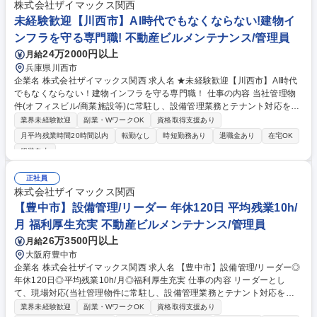
文発表 等（希望制）※上記業務を共同研究先（大学や企業）と連携して行
株式会社ザイマックス関西
います。【将来的に期待すること】■配合データベースの構築■3Dプリン
未経験歓迎【川西市】AI時代でもなくならない!建物イ
トに適した材料を評価する試験方法の構築 募集職種 【マテリアルエンジ
ンフラを守る専門職! 不動産ビルメンテナンス/管理員
ニア/オープン】シェア9割★国内初の建設用3Dプリンター
24万2000円以上
月給
兵庫県川西市
企業名 株式会社ザイマックス関西 求人名 ★未経験歓迎【川西市】AI時代
でもなくならない！建物インフラを守る専門職！ 仕事の内容 当社管理物
件(オフィスビル/商業施設等)に常駐し、設備管理業務とテナント対応を任
せます。入社から1年程度は、基本先輩社員に付いてのOJTとなり丁寧に
業界未経験歓迎
副業・WワークOK
資格取得支援あり
育成します！※常駐する物件は自宅から1時間半以内。 【具体的には】 ■
月平均残業時間20時間以内
転勤なし
時短勤務あり
退職金あり
在宅OK
案件：同社が受託管理するオフィスビルや商業施設、物流施設、学校等 ■
服装自由
変電設備、空調設備、給排水設備、防災設備、その他環境衛生の運転、監
視、点検や各種法令に基づく業務 ■物件の運営や人員含めたマネジメント
正社員
やレポート作成業務 ※建物の改変を伴う作業はなし。 募集職種 ★未経験
株式会社ザイマックス関西
歓迎【川西市】AI時代でもなくならない！建物インフラを守る専門職！
【豊中市】設備管理/リーダー 年休120日 平均残業10h/
月 福利厚生充実 不動産ビルメンテナンス/管理員
26万3500円以上
月給
大阪府豊中市
企業名 株式会社ザイマックス関西 求人名 【豊中市】設備管理/リーダー◎
年休120日◎平均残業10h/月◎福利厚生充実 仕事の内容 リーダーとし
て、現場対応(当社管理物件に常駐し、設備管理業務とテナント対応を実
施)をメインに新人育成も一部お任せします。早期に副所長や所長へステ
業界未経験歓迎
副業・WワークOK
資格取得支援あり