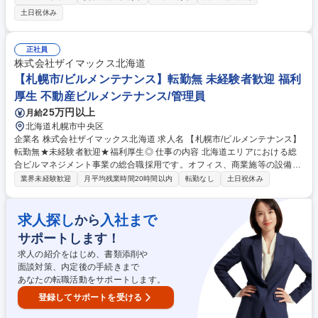
や建物の改変等の業務はございません。 ・テレビ/ラジオの放送送信/通信
土日祝休み
設備のメンテナンス ・テレビ/ラジオの放送送信/通信設備の改修･新設工事
における設計/施工管理 ・テレビ放送の共同受信施設のメンテナンス ・テ
レビ放送の共同受信施設やケーブルテレビ設備の改修･新設工事における
正社員
設計･施工管理 ・諸官庁等の無線システムの公共工事における設計/施工管
株式会社ザイマックス北海道
理 ・無線設備工事/無線設備利用/無線局免許申請等の電波利用に関するコ
【札幌市/ビルメンテナンス】転勤無 未経験者歓迎 福利
ンサルティング 募集職種 広島/第二新卒歓迎/テレビ・ラジオの放送・通信
厚生 不動産ビルメンテナンス/管理員
設備の施工管理/資格一時金有
25万円以上
月給
北海道札幌市中央区
企業名 株式会社ザイマックス北海道 求人名 【札幌市/ビルメンテナンス】
転勤無★未経験者歓迎★福利厚生◎ 仕事の内容 北海道エリアにおける総
合ビルマネジメント事業の総合職採用です。オフィス、商業施等の設備管
理、警備、清掃、工事等の各ビルマネジメント業務、ファシリティマネジ
業界未経験歓迎
月平均残業時間20時間以内
転勤なし
土日祝休み
メント業務などをお任せします。 【具体的な業務】■常駐設備管理業務：
常駐物件における設備の定期点検、設備異常監視・対応、テナントクレー
ム対応、オーナー報告対応など■巡回設備管理業務：複数物件の定期巡回
求人探し
入社まで
から
点検、設備異常突発対応、テナントクレーム対応、オーナー報告対応など
サポートします！
■修繕資産維持業務：工事計画の立案（補助）、見積の査定、修繕発注、
完了確認など■建物管理統括業務：自社従業員や協力業者様のQCマネジメ
求人の紹介をはじめ、書類添削や
ントなど 募集職種 【札幌市/ビルメンテナンス】転勤無★未経験者歓迎★
面談対策、内定後の手続きまで
福利厚生◎
あなたの転職活動をサポートします。
登録してサポートを受ける