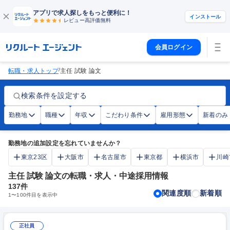
アプリで求人探しをもっと便利に！
インストール
レビュー高評価
無料
会員ログイン
/
転職・求人トップ
主任 試験 論文
検索条件を設定する
勤務地
職種
年収
こだわり条件
雇用形態
新着のみ
勤務地の追加設定を忘れていませんか？
東京23区
大阪市
名古屋市
東京都
横浜市
川崎
主任 試験 論文の転職・求人・中途採用情報
137
件
関連度順
新着順
1
〜
100
件目を表示中
正社員