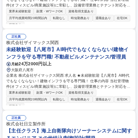
件(オフィスビル/商業施設等)に常駐し、設備管理業務とテナント対応を任
せます。入社から1年程度は、基本先輩社員に付いてのOJTとなり丁寧に
業界未経験歓迎
副業・WワークOK
資格取得支援あり
育成します！※常駐する物件は自宅から1時間半以内。 【具体的には】 ■
月平均残業時間20時間以内
転勤なし
時短勤務あり
退職金あり
在宅OK
案件：同社が受託管理するオフィスビルや商業施設、物流施設、学校等 ■
服装自由
変電設備、空調設備、給排水設備、防災設備、その他環境衛生の運転、監
視、点検や各種法令に基づく業務 ■物件の運営や人員含めたマネジメント
正社員
やレポート作成業務 ※建物の改変を伴う作業はなし。 募集職種 ★未経験
株式会社ザイマックス関西
歓迎【茨木市】AI時代でもなくならない！建物インフラを守る専門職！
未経験歓迎【八尾市】AI時代でもなくならない!建物イ
ンフラを守る専門職! 不動産ビルメンテナンス/管理員
24万2000円以上
月給
大阪府八尾市
企業名 株式会社ザイマックス関西 求人名 ★未経験歓迎【八尾市】AI時代
でもなくならない！建物インフラを守る専門職！ 仕事の内容 当社管理物
件(オフィスビル/商業施設等)に常駐し、設備管理業務とテナント対応を任
せます。入社から1年程度は、基本先輩社員に付いてのOJTとなり丁寧に
業界未経験歓迎
副業・WワークOK
資格取得支援あり
育成します！※常駐する物件は自宅から1時間半以内。 【具体的には】 ■
月平均残業時間20時間以内
転勤なし
時短勤務あり
退職金あり
在宅OK
案件：同社が受託管理するオフィスビルや商業施設、物流施設、学校等 ■
服装自由
変電設備、空調設備、給排水設備、防災設備、その他環境衛生の運転、監
視、点検や各種法令に基づく業務 ■物件の運営や人員含めたマネジメント
正社員
やレポート作成業務 ※建物の改変を伴う作業はなし。 募集職種 ★未経験
株式会社日立製作所
歓迎【八尾市】AI時代でもなくならない！建物インフラを守る専門職！
【主任クラス】海上自衛隊向けソーナーシステムに関す