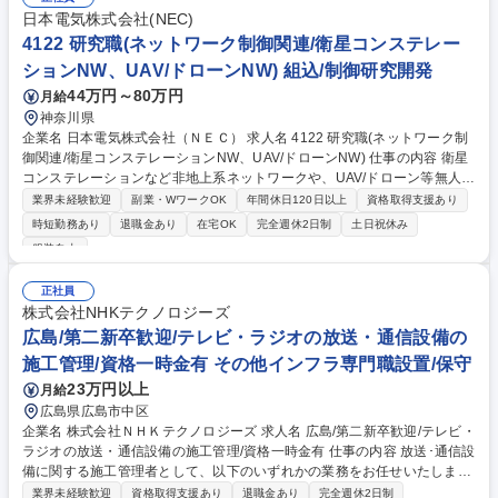
点検、設備異常突発対応、テナントクレーム対応、オーナー報告対応など
日本電気株式会社(NEC)
■修繕資産維持業務：工事計画の立案（補助）、見積の査定、修繕発注、
4122 研究職(ネットワーク制御関連/衛星コンステレー
完了確認など■建物管理統括業務：自社従業員や協力業者様のQCマネジメ
ションNW、UAV/ドローンNW) 組込/制御研究開発
ントなど 募集職種 【札幌市/ビルメンテナンス】転勤無★経験者歓迎★福
44万円～80万円
月給
利厚生◎
神奈川県
企業名 日本電気株式会社（ＮＥＣ） 求人名 4122 研究職(ネットワーク制
御関連/衛星コンステレーションNW、UAV/ドローンNW) 仕事の内容 衛星
コンステレーションなど非地上系ネットワークや、UAV/ドローン等無人機
の地上ネットワークにおける制御技術の研究開発を担っていただきます。
業界未経験歓迎
副業・WワークOK
年間休日120日以上
資格取得支援あり
以下、具体的な業務内容です。 ■取り組むネットワーク制御技術に関する
時短勤務あり
退職金あり
在宅OK
完全週休2日制
土日祝休み
先行技術調査、課題整理、解決方式の検討 ■シミュレータや試作装置開
服装自由
発、解決方式の評価 ■特許提案・出願、研究開発成果の対外発表（論文執
筆、発表） ■次世代製品への適用（事業部門への技術移管） など 募集職
正社員
種 4122 研究職(ネットワーク制御関連/衛星コンステレーションNW、UA
株式会社NHKテクノロジーズ
V/ドローンNW)
広島/第二新卒歓迎/テレビ・ラジオの放送・通信設備の
施工管理/資格一時金有 その他インフラ専門職設置/保守
23万円以上
月給
広島県広島市中区
企業名 株式会社ＮＨＫテクノロジーズ 求人名 広島/第二新卒歓迎/テレビ・
ラジオの放送・通信設備の施工管理/資格一時金有 仕事の内容 放送･通信設
備に関する施工管理者として、以下のいずれかの業務をお任せいたしま
す。下記業務のうち複数を御担当いただく場合もございます。 ※建設業務
業界未経験歓迎
資格取得支援あり
退職金あり
完全週休2日制