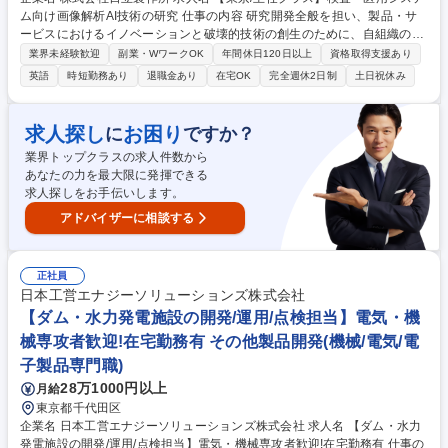
ム向け画像解析AI技術の研究 仕事の内容 研究開発全般を担い、製品・サ
ービスにおけるイノベーションと破壊的技術の創生のために、自組織の責
任者として、社内外の多様なステークホルダーとのバランスを加味し、社
業界未経験歓迎
副業・WワークOK
年間休日120日以上
資格取得支援あり
内外の関係者との関係を構築する。 自身の経験や先行研究から積極的に学
英語
時短勤務あり
退職金あり
在宅OK
完全週休2日制
土日祝休み
習し、組織と人財のマネジメントを通じて、最善の方法を生み出す。 【職
務詳細】 ■全社および事業部門への新規研究・事業の提案と、最新ソリュ
ーション開発■国内外のお客様との共同研究やPOCの推進と、技術のエン
求人探し
お困り
に
ですか？
ハンス ■チームマネジメント、円滑な組織運営への貢献■特許創出、ニュ
業界トップクラスの求人件数から
ースリース、学会発表 募集職種 【東京/主任クラス】検査・医用システム
あなたの力を最大限に発揮できる
向け画像解析AI技術の研究
求人探しをお手伝いします。
アドバイザーに相談する
正社員
日本工営エナジーソリューションズ株式会社
【ダム・水力発電施設の開発/運用/点検担当】電気・機
械専攻者歓迎!在宅勤務有 その他製品開発(機械/電気/電
子製品専門職)
28万1000円以上
月給
東京都千代田区
企業名 日本工営エナジーソリューションズ株式会社 求人名 【ダム・水力
発電施設の開発/運用/点検担当】電気・機械専攻者歓迎!在宅勤務有 仕事の