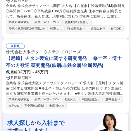
大阪府八尾市
企業名 株式会社ザイマックス関西 求人名 【八尾市】設備管理(BM)/副所長
◎年間休日120日◎平均残業10h/月◎福利厚生充実 仕事の内容 副所長と
して、所長補佐、新人育成、現場対応(当社管理物件に常駐し、設備管理
業務とテナント対応を実施)をお任せします。早期に所長へステップアッ
業界未経験歓迎
副業・WワークOK
資格取得支援あり
プしていただくことを期待しております。 【具体的には】 ■案件：同社が
月平均残業時間20時間以内
転勤なし
時短勤務あり
退職金あり
在宅OK
受託管理するオフィスビルや商業施設、物流施設、学校等 ■変電設備、空
服装自由
調設備、給排水設備、防災設備、その他環境衛生の運転、監視、点検や各
種法令に基づく業務 ■物件の運営や人員含めたマネジメントやレポート作
正社員
成業務 ※建物の改変を伴う作業はなし。 募集職種 【八尾市】設備管理(B
株式会社大阪チタニウムテクノロジーズ
M)/副所長◎年間休日120日◎平均残業10h/月◎福利厚生充実
【尼崎】チタン製造に関する研究開発 修士卒・博士
卒の方歓迎 研究開発(鉄鋼/非鉄金属/金属製品)
32万円～45万円
月給
兵庫県尼崎市
企業名 株式会社大阪チタニウムテクノロジーズ 求人名 【尼崎】チタン製
造に関する研究開発 ■修士卒・博士卒の方歓迎 仕事の内容 チタン製造に
関する研究開発業務を担当いただきます。 ■チタン製錬の革新的技術開発
■製造プロセスの要素技術開発、生産設備の技術改善による効率化・生産
業界未経験歓迎
副業・WワークOK
転勤なし
時短勤務あり
退職金あり
性向上・品質改善 ■チタン製錬技術を活かした新製品/新事業の開発 ■デー
在宅OK
完全週休2日制
土日祝休み
タ解析、開発支援、技術論文/特許の調査等 ※場合によっては大学との共
同研究推進の為、定期的な近隣出張を伴う 募集職種 【尼崎】チタン製造
に関する研究開発 ■修士卒・博士卒の方歓迎
求人探し
入社まで
から
サポートします！