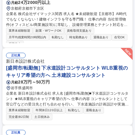
24万2000円以上
月給
京都府京都市下京区
企業名 株式会社ザイマックス関西 求人名 ★未経験歓迎【京都市】AI時代
でもなくならない！建物インフラを守る専門職！ 仕事の内容 当社管理物
件(オフィスビル/商業施設等)に常駐し、設備管理業務とテナント対応を任
せます。入社から1年程度は、基本先輩社員に付いてのOJTとなり丁寧に
業界未経験歓迎
副業・WワークOK
資格取得支援あり
育成します！※常駐する物件は自宅から1時間半以内。 【具体的には】 ■
月平均残業時間20時間以内
転勤なし
時短勤務あり
退職金あり
在宅OK
案件：同社が受託管理するオフィスビルや商業施設、物流施設、学校等 ■
服装自由
変電設備、空調設備、給排水設備、防災設備、その他環境衛生の運転、監
視、点検や各種法令に基づく業務 ■物件の運営や人員含めたマネジメント
正社員
やレポート作成業務 ※建物の改変を伴う作業はなし。 募集職種 ★未経験
新日本設計株式会社
歓迎【京都市】AI時代でもなくならない！建物インフラを守る専門職！
[盛岡市/転勤無] 下水道設計コンサルタント WLB重視の
キャリア希望の方へ 土木建設コンサルタント
28万円～50万円
月給
岩手県盛岡市
企業名 新日本設計株式会社 求人名 [盛岡市/転勤無]■下水道設計コンサルタ
ント ★WLB重視のキャリア希望の方へ 仕事の内容 コンサルタントとして
官公庁などの受注先と打ち合わせを行い、 下水道施設の計画設計や実施設
計を担当していただきます。将来的には、都市インフラの上流工程である
業界未経験歓迎
年間休日120日以上
転勤なし
退職金あり
計画設計等にも関わることが可能です。 [担当エリア]岩手9:青森秋田1の割
完全週休2日制
土日祝休み
合 [業務詳細]主要取引先は岩手県内市町村。長いお付き合いの中で信頼関
係を築いています。施工管理・測量・調査点検等の業務は協力会社が行
い、基本的には事務所での設計業務に専念(CADやExcel、水道計算書作成
正社員