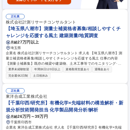
正社員
株式会社計測リサーチコンサルタント
【埼玉県八潮市】測量士補資格者募集/相談しやすくチ
ャレンジを応援する風土 建築測量/地質調査
27万円以上
月給
埼玉県
企業名 株式会社計測リサーチコンサルタント 求人名 【埼玉県八潮市】測
量士補資格者募集/相談しやすくチャレンジを応援する風土 仕事の内容
【測量士補募集】既存の橋梁や建築物、土木工事等でのモニタリング･非
破壊検査･試験･保全工事に関わる計測管理業務をお任せ。※建設工事後の
業界未経験歓迎
年間休日120日以上
資格取得支援あり
退職金あり
モニタリングが業務7割近く占めます(実工事作業は含みません) 先ずは主
完全週休2日制
土日祝休み
にOJTにて、現場対応しながら業務理解を深めていただきます。ある程度
業務に慣れたら、現場の現状及び今後の展開について顧客にフィードバッ
クしていきます。徐々に計測システムの開発や、計測機器の調整などにも
正社員
幅広く関わっていただきます（３Dスキャナー等を用いて画像計測な
東洋合成工業株式会社
ど）。 ◎持ち前の知識を活かし、上流に対しての技術的なコンサルティン
【千葉印西/研究所】有機化学×先端材料の構造解析・新
グができる点も当社の強みのひとつです◎ 募集職種 【埼玉県八潮市】測
規分析技術開発担当 化学製品開発分析/解析
量士補資格者募集/相談しやすくチャレンジを応援する風土
26万円～39万円
月給
千葉県印西市
企業名 東洋合成工業株式会社 求人名 【千葉印西/研究所】有機化学×先端