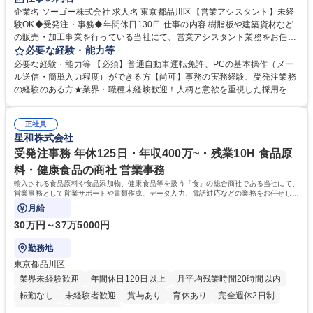
企業名 ソーゴー株式会社 求人名 東京都品川区【営業アシスタント】未経
験OK◆受発注・事務◆年間休日130日 仕事の内容 樹脂板や建築資材など
の販売・加工事業を行っている当社にて、営業アシスタント業務をお任せ
いたします。注文対応やWebデータの出力、各所への発注・加工依頼のほ
必要な経験・能力等
か、電話・メール対応等の事務業務を担当します。 ■受注・発注業務：FA
必要な経験・能力等 【必須】普通自動車運転免許、PCの基本操作（メー
Xによる注文対応、Web発注データのプリントアウト、各仕入先・協力会
ル送信・簡単入力程度）ができる方【尚可】事務の実務経験、受発注業務
社への発注および加工依頼等 ■納品書・請求書の作成および発送手配 ■商
の経験のある方★業界・職種未経験歓迎！人柄と意欲を重視した採用を行
品手配・在庫確認・納期調整 ■電話・メールでの問い合わせ対応および付
っています。 【要件】未経験歓迎！未経験からスタートして長く勤務する
随する事務全般 ※高度なPCスキルは不要です。【業務内容の変更範囲】
社員が多数在籍しています。 【求める人物像】納期優先の業界のため状況
当社の指定する業務 募集職種 東京都品川区【営業アシスタント】未経験O
正社員
変化に臨機応変かつ柔軟に対応できる方、約束を守り正確に作業を進めら
星和株式会社
K◆受発注・事務◆年間休日130日
れる方を求めています。高度なPCスキルや関数知識は一切不要です。丁
寧な指導体制が整っているため、安心してお仕事をスタートしていただけ
受発注事務 年休125日・年収400万~・残業10H 食品原
ます。 学歴・資格 学歴：大学院 大学 高専 短大 専修学校 高校 語学力：
料・健康食品の商社 営業事務
資格：
輸入される食品原料や食品添加物、健康食品等を扱う「食」の総合商社である当社にて、
営業事務として営業サポートや書類作成、データ入力、電話対応などの業務をお任せしま
す。
月給
30万円～37万5000円
勤務地
東京都品川区
業界未経験歓迎
年間休日120日以上
月平均残業時間20時間以内
転勤なし
未経験者歓迎
賞与あり
育休あり
完全週休2日制
交通費支給
土日祝休み