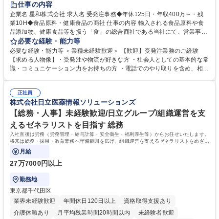
仕事の内容
企業名 星和株式会社 求人名 受発注事務◆年休125日・年収400万～・残
業10H◆食品原料・健康食品の商社 仕事の内容 輸入される食品原料や食
品添加物、健康食品等を扱う「食」の総合商社である当社にて、営業事務
として営業サポートや書類作成、データ入力、電話対応などの業務をお任
必要な経験・能力等
せします。 ・受注／出荷指示／売上管理／仕入管理／在庫管理／お客様や
必要な経験・能力等 ＜業種未経験歓迎＞ 【歓迎】受発注業務のご経験
倉庫と電話確認など、販売に関わる事務、営業サポートをお願いします。
【求める人物像】・受発注や物流が好きな方 ・社会人としての基本的な常
・入社後は商品について覚えることから始め、先輩社員OJTと共に業務を
識・コミュニケーション力をお持ちの方 ・電話でのやり取りを含め、相手
進めて頂きます。未経験から始めた方も多数活躍中です。 [業務内容の変
の要件を正しく理解し対応できる方 ・数量・在庫・出荷数などの数値を正
更の範囲:会社の定める業務] 募集職種 受発注事務◆年休125日・年収400
確に扱う業務に抵抗がない方 ・PCを業務で日常的に使用しており、四則
万～・残業10H◆食品原料・健康食品の商社
正社員
演算ができる方 ・業務ルールや指示を理解し、行動できる方 学歴・資格
株式会社日立医薬情報ソリューションズ
学歴：大学院 大学 短大 語学力： 資格：
【総務・人事】未経験歓迎/日立グループ/組織運営を支
えるゼネラリストを目指す 総務
入社直後は労務（労務管理・給与計算・安全衛生・福利厚生等）からお任せいたします。
将来は総務・採用・教育業務へ守備範囲を広げ、組織運営を支えるゼネラリストをめざせ
ます。
月給
27万7000円以上
勤務地
東京都千代田区
業界未経験歓迎
年間休日120日以上
資格取得支援あり
介護休暇あり
月平均残業時間20時間以内
未経験者歓迎