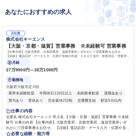
あなたにおすすめの求人
正社員
株式会社キーエンス
【大阪・京都・滋賀】営業事務 ※未経験可 営業事務
【仕事内容】大阪営業所、京都営業所、滋賀営業所いずれかにて営業事務をお任せ。
【詳細】電話応対・データ入力・伝票や見積の作成・カタログ送付・来客対応・営業所内
で発生する事務業務や業務改善をお任せ。
月給
27万9000円～28万1000円
勤務地
大阪府大阪市淀川区
業界未経験歓迎
年間休日120日以上
未経験者歓迎
退職金あり
賞与あり
育休あり
完全週休2日制
交通費支給
駅近5分以内
土日祝休み
仕事の内容
企業名 株式会社キーエンス 求人名 【大阪・京都・滋賀】営業事務 ※未経
験可 仕事の内容 【仕事内容】大阪営業所、京都営業所、滋賀営業所いず
れかにて営業事務をお任せ。 【詳細】電話応対・データ入力・伝票や見積
の作成・カタログ送付・来客対応・営業所内で発生する事務業務や業務改
必要な経験・能力等