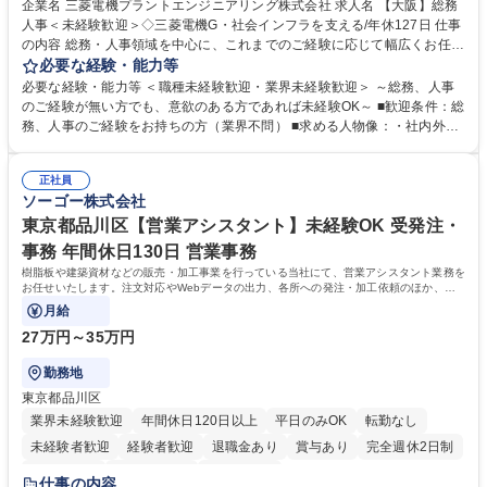
企業名 三菱電機プラントエンジニアリング株式会社 求人名 【大阪】総務
人事＜未経験歓迎＞◇三菱電機G・社会インフラを支える/年休127日 仕事
の内容 総務・人事領域を中心に、これまでのご経験に応じて幅広くお任せ
します。 ＜具体的には＞ ・総務/人事労務（給与・社保・勤怠管理など）
必要な経験・能力等
・採用・教育研修 ・福利厚生運用 など ※基本的には事務所勤務ですが、
必要な経験・能力等 ＜職種未経験歓迎・業界未経験歓迎＞ ～総務、人事
採用や教育等の業務内容により、関西圏以外への日帰り・宿泊を伴う国内
のご経験が無い方でも、意欲のある方であれば未経験OK～ ■歓迎条件：総
出張もございます。 ※担当業務を持ちつつ、お互いに助け合いながら、総
務、人事のご経験をお持ちの方（業界不問） ■求める人物像：・社内外の
務部という組織として協力しながら進める体制です。 募集職種 【大阪】
関係各部門との調整を率先して行い、業務を円滑に遂行できる協調性やコ
総務人事＜未経験歓迎＞◇三菱電機G・社会インフラを支える/年休127日
ミュニケーション能力を持っている方 ・人事総務領域に興味がありゼネラ
正社員
リスト志向をお持ちの方 学歴・資格 学歴：大学院 大学 語学力： 資格：
ソーゴー株式会社
東京都品川区【営業アシスタント】未経験OK 受発注・
事務 年間休日130日 営業事務
樹脂板や建築資材などの販売・加工事業を行っている当社にて、営業アシスタント業務を
お任せいたします。注文対応やWebデータの出力、各所への発注・加工依頼のほか、電
話・メール対応等の事務業務を担当します。
月給
27万円～35万円
勤務地
東京都品川区
業界未経験歓迎
年間休日120日以上
平日のみOK
転勤なし
未経験者歓迎
経験者歓迎
退職金あり
賞与あり
完全週休2日制
交通費支給
駅近5分以内
土日祝休み
仕事の内容