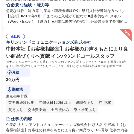
がほぼ発生せず、連続した日程の有給取得が可能なため、WLBを整えたい
必要な経験・能力等
方にお勧めの環境です！ 入社後はOJTを通じて丁寧に研修を行いますの
必要な経験・能力等 ＼業界・職種未経験OK！早期入社が可能な方へ！／
で、事務未経験の方でも安心して臨むことができます。 【業務詳細】■電
【必須】■2026年9月1日までのご入社が可能な方 ■基本的なPCスキル
話・来客対応 ■物件の鍵や社内の備品管理 ■データ入力や書類作成 ■契約
（Word・Excel） 【魅力】 ■創業以来黒字の安定した経営基盤で長期的に
書などのファイリング ■郵送物の仕訳・発送 など 募集職種 ◆急募｜9月1
安心して働ける環境 ■残業ほぼなしで働きやすさ抜群、プライベートとの
日入社◆【渋谷/一般事務】未経験歓迎/年休124日/残業ほぼ無
両立が可能 ■有給取得を積極的に推奨、年間10日程度の取得実績 ■1ヶ月
正社員
のOJTで業務を習得可能、未経験でもしっかりサポート 学歴・資格 学
キリンアンドコミュニケーションズ株式会社
歴：大学院 大学 高専 短大 語学力： 資格：
中野本社【お客様相談室】お客様のお声をもとにより良
い商品づくりへ貢献 インバウンドコールスタッフ
≪★コミュニケーションを通してキリンのファンを増やしませんか？★≫ お客様のお声
をより良い商品づくりに活かしていく上で、窓口となるお客様相談室でのお仕事です。
月給
30万円
勤務地
東京都中野区
業界未経験歓迎
年間休日120日以上
退職金あり
在宅OK
賞与あり
交通費支給
土日祝休み
寮・社宅あり
仕事の内容
企業名 キリンアンドコミュニケーションズ株式会社 求人名 中野本社【お
客様相談室】お客様のお声をもとにより良い商品づくりへ貢献 仕事の内容