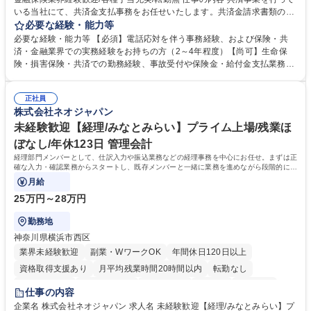
いる当社にて、共済金支払事務をお任せいたします。共済金請求書類の受
付・内容確認・審査・データ入力のほか、加入者様や医療機関等からの問
必要な経験・能力等
い合わせ電話対応や書類発送等を担当します。 ■共済金請求書類の受付、
必要な経験・能力等 【必須】電話応対を伴う事務経験、および保険・共
内容確認、および共済金支払に関する審査・事務処理業務全般を担当 ■専
済・金融業界での実務経験をお持ちの方（2～4年程度）【尚可】生命保
用システムへのデータ入力、各種必要書類の作成・発送作業 ■加入者様や
険・損害保険・共済での勤務経験、事故受付や保険金・給付金支払業務経
医療機関等からの各種問い合わせに対する丁寧かつ迅速な電話応対 ■現場
験がある方 【求める人物像】■相手の立場に立った丁寧な対応ができる方
調査の対応および業務プロセスの改善活動 【業務内容の変更範囲】当社の
■チームワークを大切にし、素直に学べる方★外勤の保険営業から内勤事
指定する業務 募集職種 横浜市【共済金支払事務】金融保険業界経験歓迎/
正社員
務へのキャリアチェンジ希望者も大歓迎です！ 学歴・資格 学歴：大学院
株式会社ネオジャパン
各種手当充実/転勤無
大学 高専 短大 専修学校 高校 語学力： 資格：
未経験歓迎【経理/みなとみらい】プライム上場/残業ほ
ぼなし/年休123日 管理会計
経理部門メンバーとして、仕訳入力や振込業務などの経理事務を中心にお任せ。まずは正
確な入力・確認業務からスタートし、既存メンバーと一緒に業務を進めながら段階的に経
理知識を身につけていただきます。
月給
25万円～28万円
勤務地
神奈川県横浜市西区
業界未経験歓迎
副業・WワークOK
年間休日120日以上
資格取得支援あり
月平均残業時間20時間以内
転勤なし
未経験者歓迎
時短勤務あり
退職金あり
在宅OK
賞与あり
仕事の内容
完全週休2日制
交通費支給
駅近5分以内
土日祝休み
服装自由
企業名 株式会社ネオジャパン 求人名 未経験歓迎【経理/みなとみらい】プ