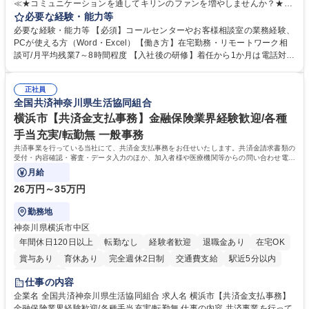
≪★コミュニケーションを通してキリンのファンを増やしませんか？★≫
お客様のお声をより良い商品づくりに活かしていく上で、窓口となるお客
必要な経験・能力等
様相談室でのお仕事です。 日々お客様からいただくキリングループへのご
必要な経験・能力等 【必須】コールセンターやお客様相談室の業務経験、
意見を、企業活動に活かしています。お客様からの声に迅速かつ誠意をも
PCが使える方（Word・Excel）【働き方】在宅勤務・リモートワーク相
って対応、情報提供するとともにグループ内活動に反映しています。 【具
談可/月平均残業7～8時間程度 【入社後の研修】着任から1か月は電話対応
体的には】電話応対、メール、お手紙対応、ご指摘品調査報告書作成、有
のOJTを中心に実施し、電話対応に慣れた段階でメール・手紙のOJTを実
人チャットボット対応など。 【1日の対応件数】■電話：月間一人当たり
施する予定です。独り立ち以降もしっかりフォローする体制を整えていま
平均100件前後■メール・手紙：同上40件前後 募集職種 中野本社【お客様
正社員
すのでご安心ください。 【当社について】キリングループの広報機能を担
全国共済神奈川県生活協同組合
相談室】お客様のお声をもとにより良い商品づくりへ貢献
う会社として、お客様との出会いを大切にし、磨き上げたホスピタリティ
を込めてコミュニケーションをとりながら広報関連業務を行っておりま
横浜市【共済金支払事務】金融保険業界経験歓迎/各種
す。 学歴・資格 学歴：大学院 大学 高専 短大 専修学校 高校 語学力： 資
手当充実/転勤無 一般事務
格：
共済事業を行っている当社にて、共済金支払事務をお任せいたします。共済金請求書類の
受付・内容確認・審査・データ入力のほか、加入者様や医療機関等からの問い合わせ電話
対応や書類発送等を担当します。
月給
26万円～35万円
勤務地
神奈川県横浜市中区
年間休日120日以上
転勤なし
経験者歓迎
退職金あり
在宅OK
賞与あり
育休あり
完全週休2日制
交通費支給
駅近5分以内
土日祝休み
仕事の内容
企業名 全国共済神奈川県生活協同組合 求人名 横浜市【共済金支払事務】
金融保険業界経験歓迎/各種手当充実/転勤無 仕事の内容 共済事業を行って