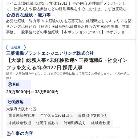
ライム上場/残業ほぼなし/年休123日 仕事の内容 経理部門メンバーとし
寮・社宅あり
て、仕訳入力や振込業務などの経理事務を中心にお任せ。まずは正確な入
力・確認業務からスタートし、既存メンバーと一緒に業務を進めながら段
必要な経験・能力等
階的に経理知識を身につけていただきます。 【具体的には】 ■社内稟議に
必要な経験・能力等 ※未経験の方も応募可能。経理職としてキャリアを築
基づく仕訳入力 ■月末の振込業務 ■明細作成 ■伝票処理、記帳業務 ■既存
きたい方は歓迎◎ 【歓迎】■日商簿記資格をお持ちの方 ■経理事務、営業
メンバーの業務サポート 【将来的には】 ■月次決算補助 ■四半期・年次決
事務、一般事務などの事務経験 【本ポジションについて】 本ポジション
算補助 ■有価証券報告書など開示資料作成補助 ■海外子会社を含む連結決
の魅力は、プライム上場企業の経理部門で、未経験から経理キャリアをス
算補助 ※3～5年程度を目安に、徐々に決算業務へ業務範囲を広げていく
タートできる点です。まずは仕訳入力や振込業務など基礎的な業務から担
想定です。 募集職種 未経験歓迎【経理/みなとみらい】プライム上場/残業
正社員
当し、3～5年をかけて月次決算・四半期決算・開示資料作成補助などへス
三菱電機プラントエンジニアリング株式会社
ほぼなし/年休123日
テップアップできます。また、残業は通常月ほぼなく、決算月でも10時間
未満のため、無理なく経理として専門性を身につけられる環境です。 学
【大阪】総務人事<未経験歓迎> 三菱電機G・社会イン
歴・資格 学歴：大学院 大学 高専 短大 専修学校 高校 語学力： 資格：日商
フラを支える/年休127日 採用人事
簿記検定1級 日商簿記検定2級
総務・人事領域を中心に、これまでのご経験に応じて幅広くお任せします。 ＜具体的に
は＞
月給
29万5000円～33万5000円
勤務地
大阪府大阪市北区
業界未経験歓迎
年間休日120日以上
資格取得支援あり
未経験者歓迎
住宅手当あり
時短勤務あり
経験者歓迎
退職金あり
在宅OK
賞与あり
完全週休2日制
交通費支給
仕事の内容
駅近5分以内
土日祝休み
服装自由
寮・社宅あり
食事補助あり