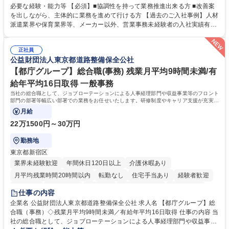
善をお任せ。 【教育制度】ご入社後、育成担当とペアになりながらOJTに
必要な経験・能力等 【必須】■協調性を持って業務推進出来る方 ■改善案
て業務を覚えていただくことが可能です。業務システムがきちんと構築さ
を出しながら、主体的に業務を進めて行ける方 【過去のご入社事例】人材
れているため、スムーズに仕事に慣れることができる環境です。また、
派遣業界や保育業界等、メーカー以外、営業事務未経験者の入社実績有
「チームで成果を出す文化」があり、良いやり方を積極的に共有しながら
【当社の事務職について】単なる事務ではなく主体性を発揮したサポート
常に改善を目指す風土のため、安心して業務に取り組んでいただけます。
により、キーエンスの付加価値向上に貢献します。ベースの定型業務に加
募集職種 【大阪・京都・滋賀】営業事務 ※未経験可
正社員
えて、お客様や社員の状況に合わせ、能動的なサポート、改善の動きも期
公益財団法人東京都道路整備保全公社
待され。組織を支えるスペシャリストとして、チームに貢献し、結果的に
社員から頼られる存在になることができます。平均19:30の退勤以降の業
【都庁グループ】総合職(事務) 残業月平均9時間未満/有
務の持ち帰りも禁止されており、メリハリのある働き方となります。 学
給年平均16日取得 一般事務
歴・資格 学歴：大学院 大学 高専 短大 語学力： 資格：
当社の総合職として、ジョブローテーションによる人事経理部門や収益事業等のフロント
部門の部署等幅広い部署での業務をお任せいたします。研修制度やキャリア支援が充実し
ております！ ※下記業務詳細
月給
22万1500円～30万円
勤務地
東京都新宿区
業界未経験歓迎
年間休日120日以上
介護休暇あり
月平均残業時間20時間以内
転勤なし
住宅手当あり
経験者歓迎
研修あり
退職金あり
賞与あり
完全週休2日制
交通費支給
仕事の内容
駅近5分以内
資格取得手当あり
食事補助あり
企業名 公益財団法人東京都道路整備保全公社 求人名 【都庁グループ】総
合職（事務）◇残業月平均9時間未満／有給年平均16日取得 仕事の内容 当
社の総合職として、ジョブローテーションによる人事経理部門や収益事業