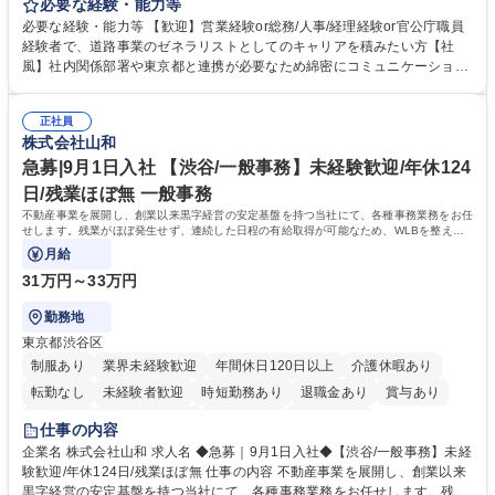
等のフロント部門の部署等幅広い部署での業務をお任せいたします。研修
必要な経験・能力等
制度やキャリア支援が充実しております！ ※下記業務詳細 【業務詳細】■
必要な経験・能力等 【歓迎】営業経験or総務/人事/経理経験or官公庁職員
管理部門：広報、人事、経理など当公社の運営に係る管理業務 ■収益部
経験者で、道路事業のゼネラリストとしてのキャリアを積みたい方【社
門：駐車場の新規開拓、管理運営、新宿駅西口広場の「イベントコーナ
風】社内関係部署や東京都と連携が必要なため綿密にコミュニケーション
ー」などの管理運営 ■道路部門：整備の急がれる骨格幹線道路や木造住宅
を図っています。 【業務の魅力】■幅広く携われる：総合職（事務）で
密集地域の特定整備路線の用地取得、道路に関する普及啓発事業、都内の
は、駐車場の管理運営や道路用地の取得、公益財団法人の中枢を担う管理
道路施設や道路工事現場の見学ツアー事業 ※入社後は上記いずれかの部門
正社員
部門など多岐に渡る業務を経験できます。 ■様々なプロジェクト：駐車場
株式会社山和
へ配属。※業務内容変更の範囲：会社の定める業務 募集職種 【都庁グル
事業の他、新宿駅西口広場内に設置された照明を兼ねた広告「ブライトサ
ープ】総合職（事務）◇残業月平均9時間未満／有給年平均16日取得
イン」の管理運営を行うなど、事業収益を生み出す活動を積極的に行って
急募|9月1日入社 【渋谷/一般事務】未経験歓迎/年休124
います。 学歴・資格 学歴：大学院 大学 高専 短大 専修学校 高校 語学力：
日/残業ほぼ無 一般事務
資格：
不動産事業を展開し、創業以来黒字経営の安定基盤を持つ当社にて、各種事務業務をお任
せします。残業がほぼ発生せず、連続した日程の有給取得が可能なため、WLBを整えた
い方にお勧めの環境です！
月給
31万円～33万円
勤務地
東京都渋谷区
制服あり
業界未経験歓迎
年間休日120日以上
介護休暇あり
転勤なし
未経験者歓迎
時短勤務あり
退職金あり
賞与あり
育休あり
完全週休2日制
交通費支給
土日祝休み
仕事の内容
企業名 株式会社山和 求人名 ◆急募｜9月1日入社◆【渋谷/一般事務】未経
験歓迎/年休124日/残業ほぼ無 仕事の内容 不動産事業を展開し、創業以来
黒字経営の安定基盤を持つ当社にて、各種事務業務をお任せします。残業