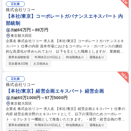
正社員
株式会社リコー
【本社/東京】コーポレートガバナンスエキスパート 内
部統制
66万円～89万円
月給
東京都大田区
企業名 株式会社リコー 求人名 【本社/東京】コーポレートガバナンスエキ
スパート 仕事の内容 資本市場におけるコーポレート・ガバナンスの継続
的な高度化が求められており、以下を主とした職務としますが、業務範囲
はコーポレート・セクレタリー機能全般の範囲になります。 ・コーポレー
業界未経験歓迎
年間休日120日以上
時短勤務あり
退職金あり
トガバナンスの方針、機関・制度設計、体制に関する企画・提案 ・ガバナ
完全週休2日制
土日祝休み
ンスの実効性向上にむけた方針の策定、制度・運営プロセスの改革・推進
・取締役会議長や筆頭社外取締役、その他取締役に対するサポート ・取締
役会や諮問委員会への上程議案に対する、ガバナンス視点でのチェック・
正社員
指導 ・CEOおよび取締役兼務執行役員の実績評価プロセスの運営と透明
株式会社リコー
性の担保 等 募集職種 【本社/東京】コーポレートガバナンスエキスパート
【本社/東京】経営企画エキスパート 経営企画
80万1000円～97万5000円
月給
東京都大田区
企業名 株式会社リコー 求人名 【本社/東京】経営企画エキスパート 仕事の
内容 経営企画分野のエキスパートとして、以下の実現のためコーポレー
ト・セクレタリー機能として推進いただきます。 ・経営・経営企画の専門
性に基づき、取締役会室の機能全般に関わり、 企業価値向上の成果につな
業界未経験歓迎
年間休日120日以上
時短勤務あり
退職金あり
げていく。 ・コーポレートセクレタリーの支援を主導し、コーポレート・