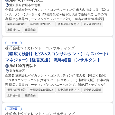
64万2800円以上
月給
愛知県名古屋市中村区
企業名 株式会社ベイカレント・コンサルティング 求人名 ※名古屋【DXコ
ンサルタント(リーダー)】DX戦略策定～改革実現まで徹底伴走 仕事の内
容 様々な業界のリーディングカンパニーに対し、顧客の経営/事業課題の
解決に向け、経営/事業戦略を踏まえたDX戦略/推進計画の立案、変革実現
業界未経験歓迎
年間休日120日以上
資格取得支援あり
完全週休2日制
に必要な組織整備、デジタル実装など幅広い支援をリード頂きます。 【プ
土日祝休み
服装自由
ロジェクト事例】★デジタル化推進方針の策定支援（先進事例の調査、D
X技術の活用機会及びユースケースの具体化、左記を実現する協業先(AIベ
ンダー等)の選定/ROIの概算及び中期経営計画への落し込み）★デジタル
正社員
化組織のケイパビリティ獲得に向けた体制構築（DX戦略実現を阻害する
株式会社ベイカレント・コンサルティング
組織課題の抽出→課題解消に必要な組織能力の明確化→組織能力獲得のス
【幅広く検討】ビジネスコンサルタント(エキスパート/
キームとステップの計画化→トレーニング提供と上記計画の推進/実行）
マネジャー)【経営支援】 戦略/経営コンサルタント
募集職種 ※名古屋【DXコンサルタント(リーダー)】DX戦略策定～改革実
現まで徹底伴走
100万円以上
月給
東京都港区
企業名 株式会社ベイカレント・コンサルティング 求人名 【幅広く検討】
ビジネスコンサルタント(エキスパート/マネジャー)【経営支援】 仕事の内
容 幅広い業界のリーディングカンパニーへ向けて、戦略/IT・デジタル/業
務改革等、様々な領域の全社戦略/事業戦略～戦略実現に向けたオペレーシ
業界未経験歓迎
年間休日120日以上
資格取得支援あり
完全週休2日制
ョン検討/実行支援等、様々な課題解決支援をリードして頂きます。 【プ
土日祝休み
服装自由
ロジェクト事例】★銀行：モバイルペイメントサービス立上げにおける事
業戦略策定 ★素材：生成AIによる製鉄会社の安全対策効率化 ★ハイテ
ク：中国ロボティクス市場への新規参入戦略策定/推進 ★ヘルスケア：製
正社員
剤データのマネジメントシステム構築 ★航空：航空会社のデジタルマーケ
株式会社ベイカレント・コンサルティング