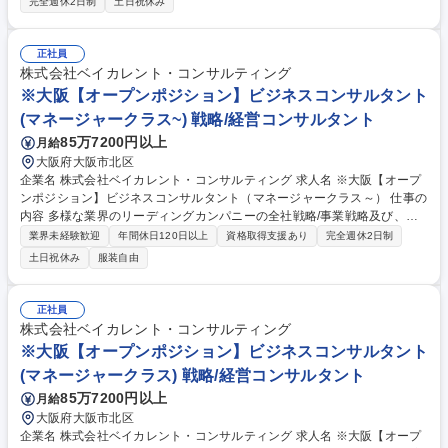
完全週休2日制
土日祝休み
セクレタリー機能および取締役会室機能の高度化を図る。 ・株主をはじめ
としたステークホルダーの期待や懸念を的確に反映し、ガバナンスや経営
の意思決定に反映していく。 ・経営力強化につながる監督機能の高度化を
正社員
図る。 募集職種 【本社/東京】経営企画エキスパート
株式会社ベイカレント・コンサルティング
※大阪【オープンポジション】ビジネスコンサルタント
(マネージャークラス~) 戦略/経営コンサルタント
85万7200円以上
月給
大阪府大阪市北区
企業名 株式会社ベイカレント・コンサルティング 求人名 ※大阪【オープ
ンポジション】ビジネスコンサルタント（マネージャークラス～） 仕事の
内容 多様な業界のリーディングカンパニーの全社戦略/事業戦略及び、戦
略実現に向けたオペレーション検討/実行支援等、様々な課題解決を横断的
業界未経験歓迎
年間休日120日以上
資格取得支援あり
完全週休2日制
に推進・リードしていただきます。 【プロジェクト事例】★銀行：モバイ
土日祝休み
服装自由
ルペイメントサービス立上げにおける事業戦略策定 ★素材：生成AIによる
製鉄会社の安全対策効率化 ★ハイテク：中国ロボティクス市場への新規参
入戦略策定/推進 ★ヘルスケア：製剤データのマネジメントシステム構築
正社員
★航空：航空会社のデジタルマーケティングの高度化 ★小売：データアナ
株式会社ベイカレント・コンサルティング
リティクスを活用した店舗出店戦略支援 ★官公庁：スマートシティ事業の
※大阪【オープンポジション】ビジネスコンサルタント
海外展開戦略の策定 など 募集職種 ※大阪【オープンポジション】ビジネ
(マネージャークラス) 戦略/経営コンサルタント
スコンサルタント（マネージャークラス～）
85万7200円以上
月給
大阪府大阪市北区
企業名 株式会社ベイカレント・コンサルティング 求人名 ※大阪【オープ