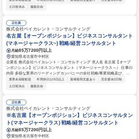
にご担当頂きます。 【プロジェクト事例】★銀行：モバイルペイメントサ
土日祝休み
服装自由
ービス立上げにおける事業戦略策定 ★素材：生成AIによる製鉄会社の安全
対策効率化 ★ハイテク：中国ロボティクス市場への新規参入戦略策定/推
進 ★ヘルスケア：製剤データのマネジメントシステム構築 ★航空：航空
正社員
会社のデジタルマーケティングの高度化 ★小売：データアナリティクスを
株式会社ベイカレント・コンサルティング
活用した店舗出店戦略支援 ★官公庁：スマートシティ事業の海外展開戦略
名古屋【オープンポジション】ビジネスコンサルタント
の策定 など 募集職種 ※大阪【オープンポジション】ビジネスコンサルタ
(マネージャークラス~) 戦略/経営コンサルタント
ント(リーダー)【未経験歓迎】
85万7200円以上
月給
愛知県名古屋市中村区
企業名 株式会社ベイカレント・コンサルティング 求人名 名古屋【オープ
ンポジション】ビジネスコンサルタント（マネージャークラス～） 仕事の
内容 多様な業界のリーディングカンパニーの全社戦略/事業戦略及び、戦
略実現に向けたオペレーション検討/実行支援等、様々な課題解決を横断的
業界未経験歓迎
年間休日120日以上
資格取得支援あり
完全週休2日制
に推進・リードしていただきます。 【プロジェクト事例】★銀行：モバイ
土日祝休み
服装自由
ルペイメントサービス立上げにおける事業戦略策定 ★素材：生成AIによる
製鉄会社の安全対策効率化 ★ハイテク：中国ロボティクス市場への新規参
入戦略策定/推進 ★ヘルスケア：製剤データのマネジメントシステム構築
正社員
★航空：航空会社のデジタルマーケティングの高度化 ★小売：データアナ
株式会社ベイカレント・コンサルティング
リティクスを活用した店舗出店戦略支援 ★官公庁：スマートシティ事業の
※名古屋【オープンポジション】ビジネスコンサルタン
海外展開戦略の策定 など 募集職種 名古屋【オープンポジション】ビジネ
ト(マネージャークラス) 戦略/経営コンサルタント
スコンサルタント（マネージャークラス～）
85万7200円以上
月給
愛知県名古屋市中村区