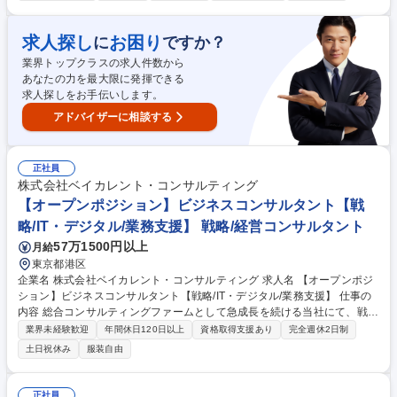
イノベーションエコシステムの構築を担っていただきます。 【業務詳細】
■東海エリアのスタートアップや大企業、金融機関、中央官庁・地方自治
体・外郭団体とのリレーション構築、ニーズ把握、定期議論■東海エリア
求人探し
お困り
に
ですか？
の中央官庁・地方自治体・外郭団体への提案書作成、プレゼンテーショ
業界トップクラスの求人件数から
ン、入札■スタートアップ支援やオープンイノベーションのプログラムの
あなたの力を最大限に発揮できる
企画運営、品質管理、デリバリー■次期案件の提案、政策提言■東京オフィ
求人探しをお手伝いします。
スや他グループとの連携 募集職種 【プロジェクトマネージャー/スタート
アップ支援】東海エリア
アドバイザーに相談する
正社員
株式会社ベイカレント・コンサルティング
【オープンポジション】ビジネスコンサルタント【戦
略/IT・デジタル/業務支援】 戦略/経営コンサルタント
57万1500円以上
月給
東京都港区
企業名 株式会社ベイカレント・コンサルティング 求人名 【オープンポジ
ション】ビジネスコンサルタント【戦略/IT・デジタル/業務支援】 仕事の
内容 総合コンサルティングファームとして急成長を続ける当社にて、戦
略・IT・デジタル・業務改革の何れかの領域のコンサルタントとして、業
業界未経験歓迎
年間休日120日以上
資格取得支援あり
完全週休2日制
界大手企業に対し、経営課題の解決策立案～実行支援までご支援頂きま
土日祝休み
服装自由
す。 【プロジェクト事例】★銀行：モバイルペイメントサービス立上げに
おける事業戦略策定 ★素材：生成AIによる製鉄会社の安全対策効率化 ★
ハイテク：中国ロボティクス市場への新規参入戦略策定/推進 ★ヘルスケ
正社員