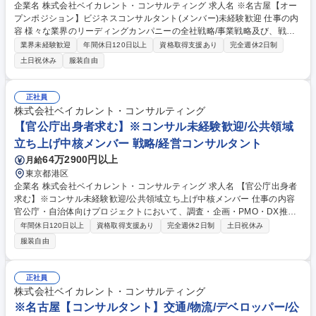
企業名 株式会社ベイカレント・コンサルティング 求人名 ※名古屋【オー
プンポジション】ビジネスコンサルタント(メンバー)未経験歓迎 仕事の内
容 様々な業界のリーディングカンパニーの全社戦略/事業戦略及び、戦略
実現に向けたオペレーション検討/実行支援等、様々な課題解決を横断的に
業界未経験歓迎
年間休日120日以上
資格取得支援あり
完全週休2日制
担当頂きます。 【プロジェクト事例】★銀行：モバイルペイメントサービ
土日祝休み
服装自由
ス立上げにおける事業戦略策定 ★素材：生成AIによる製鉄会社の安全対策
効率化 ★ハイテク：中国ロボティクス市場への新規参入戦略策定/推進 ★
ヘルスケア：製剤データのマネジメントシステム構築 ★航空：航空会社の
正社員
デジタルマーケティングの高度化 ★小売：データアナリティクスを活用し
株式会社ベイカレント・コンサルティング
た店舗出店戦略支援 ★官公庁：スマートシティ事業の海外展開戦略の策定
【官公庁出身者求む】※コンサル未経験歓迎/公共領域
など 募集職種 ※名古屋【オープンポジション】ビジネスコンサルタント
立ち上げ中核メンバー 戦略/経営コンサルタント
(メンバー)未経験歓迎
64万2900円以上
月給
東京都港区
企業名 株式会社ベイカレント・コンサルティング 求人名 【官公庁出身者
求む】※コンサル未経験歓迎/公共領域立ち上げ中核メンバー 仕事の内容
官公庁・自治体向けプロジェクトにおいて、調査・企画・PMO・DX推進
などを担当いただきます。これまでの公共案件経験や渉外経験を活かし、
年間休日120日以上
資格取得支援あり
完全週休2日制
土日祝休み
戦略立案から実行まで一貫して関与いただきます。 【具体的には】■政策
服装自由
／制度に関する調査・企画・構想策定■官公庁・関係機関との調整・渉外
対応■DX推進・業務改革（BPR）■大規模プロジェクトのPMO／工程管理
■システム要件定義～開発支援■委員会／審議会等の事務局運営【Whyコン
正社員
サル】官公庁の経験からなぜコンサル業界かなぜベイカレントか。企業担
株式会社ベイカレント・コンサルティング
当がご説明いたします。 ★採用パンフレットも是非ご覧ください★ 募集
※名古屋【コンサルタント】交通/物流/デベロッパー/公
職種 【官公庁出身者求む】※コンサル未経験歓迎/公共領域立ち上げ中核