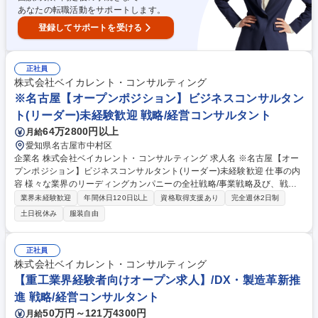
あなたの転職活動をサポートします。
登録してサポートを受ける
正社員
株式会社ベイカレント・コンサルティング
※名古屋【オープンポジション】ビジネスコンサルタン
ト(リーダー)未経験歓迎 戦略/経営コンサルタント
64万2800円以上
月給
愛知県名古屋市中村区
企業名 株式会社ベイカレント・コンサルティング 求人名 ※名古屋【オー
プンポジション】ビジネスコンサルタント(リーダー)未経験歓迎 仕事の内
容 様々な業界のリーディングカンパニーの全社戦略/事業戦略及び、戦略
実現に向けたオペレーション検討/実行支援等、様々な課題解決を横断的に
業界未経験歓迎
年間休日120日以上
資格取得支援あり
完全週休2日制
ご担当頂きます。 【プロジェクト事例】★銀行：モバイルペイメントサー
土日祝休み
服装自由
ビス立上げにおける事業戦略策定 ★素材：生成AIによる製鉄会社の安全対
策効率化 ★ハイテク：中国ロボティクス市場への新規参入戦略策定/推進
★ヘルスケア：製剤データのマネジメントシステム構築 ★航空：航空会社
正社員
のデジタルマーケティングの高度化 ★小売：データアナリティクスを活用
株式会社ベイカレント・コンサルティング
した店舗出店戦略支援 ★官公庁：スマートシティ事業の海外展開戦略の策
【重工業界経験者向けオープン求人】/DX・製造革新推
定 など 募集職種 ※名古屋【オープンポジション】ビジネスコンサルタン
進 戦略/経営コンサルタント
ト(リーダー)未経験歓迎
50万円～121万4300円
月給