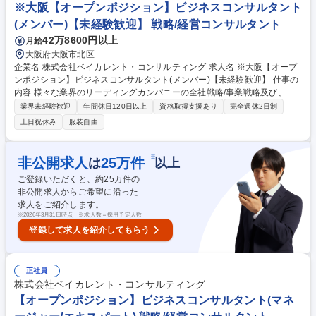
ます 【魅力】★新設組織で裁量◎組織組成からリード可能 ★コンサルと
※大阪【オープンポジション】ビジネスコンサルタント
連携し、ロジカルさを掛け合わせた新たなクリエイティブ開発に携われま
(メンバー)【未経験歓迎】 戦略/経営コンサルタント
す 募集職種 【クリエイティブディレクター】新規立上げ組織/戦略立案～
クリエイティブ開発
42万8600円以上
月給
大阪府大阪市北区
企業名 株式会社ベイカレント・コンサルティング 求人名 ※大阪【オープ
ンポジション】ビジネスコンサルタント(メンバー)【未経験歓迎】 仕事の
内容 様々な業界のリーディングカンパニーの全社戦略/事業戦略及び、戦
略実現に向けたオペレーション検討/実行支援等、様々な課題解決を横断的
業界未経験歓迎
年間休日120日以上
資格取得支援あり
完全週休2日制
に担当頂きます。 【プロジェクト事例】★銀行：モバイルペイメントサー
土日祝休み
服装自由
ビス立上げにおける事業戦略策定 ★素材：生成AIによる製鉄会社の安全対
策効率化 ★ハイテク：中国ロボティクス市場への新規参入戦略策定/推進
★ヘルスケア：製剤データのマネジメントシステム構築 ★航空：航空会社
※
非公開求人
25
万件
は
以上
のデジタルマーケティングの高度化 ★小売：データアナリティクスを活用
ご登録いただくと、約
25
万件の
した店舗出店戦略支援 ★官公庁：スマートシティ事業の海外展開戦略の策
非公開求人からご希望に沿った
定 など 募集職種 ※大阪【オープンポジション】ビジネスコンサルタント
求人をご紹介します。
(メンバー)【未経験歓迎】
※
2026年3月31日時点 ※求人数＝採用予定人数
登録して求人を紹介してもらう
正社員
株式会社ベイカレント・コンサルティング
【オープンポジション】ビジネスコンサルタント(マネ