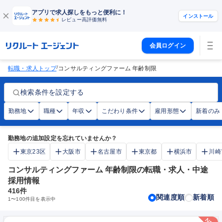
アプリで求人探しをもっと便利に！
インストール
レビュー高評価
無料
会員ログイン
/
転職・求人トップ
コンサルティングファーム 年齢制限
検索条件を設定する
勤務地
職種
年収
こだわり条件
雇用形態
新着のみ
勤務地の追加設定を忘れていませんか？
東京23区
大阪市
名古屋市
東京都
横浜市
川崎
コンサルティングファーム 年齢制限の転職・求人・中途
採用情報
416
件
関連度順
新着順
1
〜
100
件目を表示中