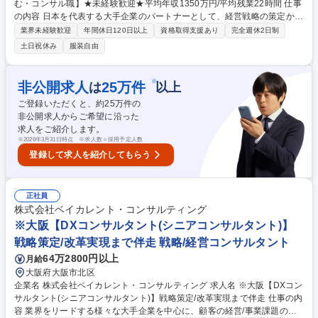
む・コンサル職】★未経験歓迎★平均年収1350万円/平均残業22時間 仕事
の内容 日本を代表する大手企業のパートナーとして、経営戦略の策定から
DX推進、業務変革まで、企業の重要課題を解決に導くコンサルティング
業界未経験歓迎
年間休日120日以上
資格取得支援あり
完全週休2日制
業務を担います。営業経験を活かし、変革の「実行」をリードする役割で
土日祝休み
服装自由
す。 入社後は「ワンプール制」のもと、業界やテーマを限定せず、多様な
プロジェクトに参画。具体的には、市場分析、課題特定、解決策の立案、
資料作成に加え、顧客へのプレゼンテーションや現場での定着支援を担
※
非公開求人
25
万件
は
以上
当。特定のパッケージ販売ではなく、顧客の状況に合わせたオーダーメイ
ご登録いただくと、約
25
万件の
ドの支援を行うため、営業職で培った「顧客を動かす力」が最大の武器と
非公開求人からご希望に沿った
なります。 募集職種 【営業経験求む・コンサル職】★未経験歓迎★平均
求人をご紹介します。
年収1350万円/平均残業22時間
※
2026年3月31日時点 ※求人数＝採用予定人数
登録して求人を紹介してもらう
正社員
株式会社ベイカレント・コンサルティング
※大阪【DXコンサルタント(シニアコンサルタント)】
戦略策定/改革実現まで伴走 戦略/経営コンサルタント
64万2800円以上
月給
大阪府大阪市北区
企業名 株式会社ベイカレント・コンサルティング 求人名 ※大阪【DXコン
サルタント(シニアコンサルタント)】戦略策定/改革実現まで伴走 仕事の内
容 業界をリードする様々な大手企業を中心に、顧客の経営/事業課題の解