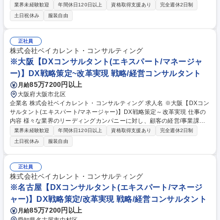
決に向け、経営/事業戦略を踏まえたDX戦略/推進計画の立案、変革実現に
業界未経験歓迎
年間休日120日以上
資格取得支援あり
完全週休2日制
必要な組織整備、デジタル実装など幅広い支援をリード頂きます。 【プロ
土日祝休み
服装自由
ジェクト事例】★デジタル化推進方針の策定支援（先進事例の調査、DX
技術の活用機会及びユースケースの具体化、左記を実現する協業先(AIベン
ダー等)の選定/ROIの概算及び中期経営計画への落し込み）★デジタル化
正社員
組織のケイパビリティ獲得に向けた体制構築（DX戦略実現を阻害する組
株式会社ベイカレント・コンサルティング
織課題の抽出→課題解消に必要な組織能力の明確化→組織能力獲得のスキ
※大阪【DXコンサルタント(エキスパート/マネージャ
ームとステップの計画化→トレーニング提供と上記計画の推進/実行） 募
ー)】DX戦略策定~改革実現 戦略/経営コンサルタント
集職種 ※大阪【DXコンサルタント(シニアコンサルタント)】戦略策定/改
革実現まで伴走
85万7200円以上
月給
大阪府大阪市北区
企業名 株式会社ベイカレント・コンサルティング 求人名 ※大阪【DXコン
サルタント(エキスパート/マネージャー)】DX戦略策定～改革実現 仕事の
内容 様々な業界のリーディングカンパニーに対し、顧客の経営/事業課題
の解決に向け、経営/事業戦略を踏まえたDX戦略/推進計画の立案、変革実
業界未経験歓迎
年間休日120日以上
資格取得支援あり
完全週休2日制
現に必要な組織整備、デジタル実装など幅広い支援をリード頂きます。
土日祝休み
服装自由
【プロジェクト事例】★デジタル化推進方針の策定支援（先進事例の調
査、DX技術の活用機会及びユースケースの具体化、左記を実現する協業
先(AIベンダー等)の選定/ROIの概算及び中期経営計画への落し込み）★デ
正社員
ジタル化組織のケイパビリティ獲得に向けた体制構築（DX戦略実現を阻
株式会社ベイカレント・コンサルティング
害する組織課題の抽出→課題解消に必要な組織能力の明確化→組織能力獲
※名古屋【DXコンサルタント(エキスパート/マネージ
得のスキームとステップの計画化→トレーニング提供と上記計画の推進/実
ャー)】DX戦略策定/改革実現 戦略/経営コンサルタント
行） 募集職種 ※大阪【DXコンサルタント(エキスパート/マネージャー)】
DX戦略策定～改革実現
85万7200円以上
月給