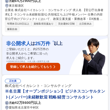
64万2900円以上
月給
東京都港区
企業名 株式会社ベイカレント・コンサルティング 求人名 【官公庁出身者
求む】※コンサル未経験歓迎/公共領域立ち上げ中核メンバー 仕事の内容
官公庁向けプロジェクトにおいて、政策立案支援・業務改革・DX推進な
どを担っていただきます。これまでの行政経験を活かし、戦略立案から実
年間休日120日以上
資格取得支援あり
完全週休2日制
土日祝休み
行まで一貫してリードいただきます。 【具体的には】■政策・制度に関す
服装自由
る調査／企画／構想策定■省庁・関係機関との調整／合意形成■DX推進・
業務改革（BPR）■大規模プロジェクトのPMO／推進■システム・業務要
件定義支援■有識者委員会・審議会の設計／運営→「現場調整」ではなく
※
非公開求人
25
万件
は
以上
「構想・推進の中核」となります。 ※ワンプール制の為、官公庁案件に限
ご登録いただくと、約
25
万件の
らずご活躍可能となります。 ★採用パンフレットも是非ご覧ください★
非公開求人からご希望に沿った
募集職種 【官公庁出身者求む】※コンサル未経験歓迎/公共領域立ち上げ
求人をご紹介します。
中核メンバー
※
2026年3月31日時点 ※求人数＝採用予定人数
登録して求人を紹介してもらう
正社員
株式会社ベイカレント・コンサルティング
※名古屋【オープンポジション】ビジネスコンサルタン
ト(メンバー)未経験歓迎 戦略/経営コンサルタント
42万8600円以上
月給
愛知県名古屋市中村区