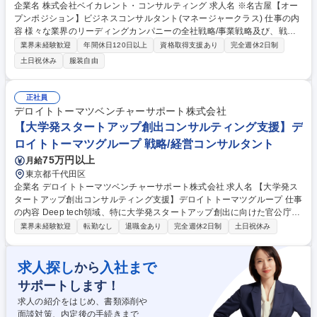
企業名 株式会社ベイカレント・コンサルティング 求人名 ※名古屋【オー
プンポジション】ビジネスコンサルタント(マネージャークラス) 仕事の内
容 様々な業界のリーディングカンパニーの全社戦略/事業戦略及び、戦略
実現に向けたオペレーション検討/実行支援等、様々な課題解決を横断的に
業界未経験歓迎
年間休日120日以上
資格取得支援あり
完全週休2日制
ご担当・リードしていただきます。 【プロジェクト事例】★銀行：モバイ
土日祝休み
服装自由
ルペイメントサービス立上げにおける事業戦略策定 ★素材：生成AIによる
製鉄会社の安全対策効率化 ★ハイテク：中国ロボティクス市場への新規参
入戦略策定/推進 ★ヘルスケア：製剤データのマネジメントシステム構築
正社員
★航空：航空会社のデジタルマーケティングの高度化 ★小売：データアナ
デロイトトーマツベンチャーサポート株式会社
リティクスを活用した店舗出店戦略支援 ★官公庁：スマートシティ事業の
【大学発スタートアップ創出コンサルティング支援】デ
海外展開戦略の策定 など 募集職種 ※名古屋【オープンポジション】ビジ
ロイトトーマツグループ 戦略/経営コンサルタント
ネスコンサルタント(マネージャークラス)
75万円以上
月給
東京都千代田区
企業名 デロイトトーマツベンチャーサポート株式会社 求人名 【大学発ス
タートアップ創出コンサルティング支援】デロイトトーマツグループ 仕事
の内容 Deep tech領域、特に大学発スタートアップ創出に向けた官公庁へ
のコンサルティング支援やエコシステム構築支援、大学等の技術シーズを
業界未経験歓迎
転勤なし
退職金あり
完全週休2日制
土日祝休み
持つ研究者の起業に向けた伴走支援等をご担当いただきます。 【業務詳
細】 ■官公庁に向けたイノベーションエコシステム構築に向けたコンサル
ティング■大学発スタートアップ創出に向けたコンサルティング支援■研究
求人探し
入社まで
から
者に向けた事業化・伴走支援（事業計画策定・資金調達・CxO紹介等）■
サポートします！
海外展開支援■DemoDay企画支援■上記に係るクラアントへの提案、PM
募集職種 【大学発スタートアップ創出コンサルティング支援】デロイトト
求人の紹介をはじめ、書類添削や
ーマツグループ
面談対策、内定後の手続きまで