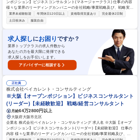
ンポジション】ビジネスコンサルタント(マネージャークラス) 仕事の内容
様々な業界のリーディングカンパニーの全社戦略/事業戦略及び、戦略実現
に向けたオペレーション検討/実行支援等、様々な課題解決を横断的にご担
業界未経験歓迎
年間休日120日以上
資格取得支援あり
完全週休2日制
当・リードしていただきます。 【プロジェクト事例】★銀行：モバイルペ
土日祝休み
服装自由
イメントサービス立上げにおける事業戦略策定 ★素材：生成AIによる製鉄
会社の安全対策効率化 ★ハイテク：中国ロボティクス市場への新規参入戦
略策定/推進 ★ヘルスケア：製剤データのマネジメントシステム構築 ★航
求人探し
お困り
に
ですか？
空：航空会社のデジタルマーケティングの高度化 ★小売：データアナリテ
業界トップクラスの求人件数から
ィクスを活用した店舗出店戦略支援 ★官公庁：スマートシティ事業の海外
あなたの力を最大限に発揮できる
展開戦略の策定 など 募集職種 ※大阪【オープンポジション】ビジネスコ
求人探しをお手伝いします。
ンサルタント(マネージャークラス)
アドバイザーに相談する
正社員
株式会社ベイカレント・コンサルティング
※大阪【オープンポジション】ビジネスコンサルタント
(リーダー)【未経験歓迎】 戦略/経営コンサルタント
64万2800円以上
月給
大阪府大阪市北区
企業名 株式会社ベイカレント・コンサルティング 求人名 ※大阪【オープ
ンポジション】ビジネスコンサルタント(リーダー)【未経験歓迎】 仕事の
内容 様々な業界のリーディングカンパニーの全社戦略/事業戦略及び、戦
略実現に向けたオペレーション検討/実行支援等、様々な課題解決を横断的
業界未経験歓迎
年間休日120日以上
資格取得支援あり
完全週休2日制