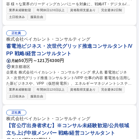
容 様々な業界のリーディングカンパニーを対象に、戦略/IT・デジタル/業
務改革等、様々な領域の全社/事業戦略及び、戦略実現に向けた施策検討/
業界未経験歓迎
年間休日120日以上
資格取得支援あり
完全週休2日制
実行支援を推進して頂きます（未経験でコンサル上位職のオファー可！）
土日祝休み
服装自由
【対象業界(例)】ハイテク/メディア・エンタメ/通信/モビリティ/ヘルスケ
ア/消費財/小売/流通/産業機械/銀行/決済/保険/エネルギー/素材/化学/プラン
ト/交通/物流/デベロッパー/公共/商社/航空/宇宙/防衛 【ソリューション
正社員
(例)】AI/DX/経営戦略＆ファイナンス/CX/データアナリティクス/テクノロ
株式会社ベイカレント・コンサルティング
ジーイノベーション/マーケティング＆セールス/SCM/ECM/人材・組織/コ
蓄電池ビジネス・次世代グリッド推進コンサルタント/V
スト改革/業務改革/セキュリティ/システム 募集職種 名古屋【ビジネスコン
PP 戦略/経営コンサルタント
サルタント(マネージャー/シニアマネージャー)】未経験可
50万円～121万4300円
月給
東京都港区
企業名 株式会社ベイカレント・コンサルティング 求人名 蓄電池ビジネ
ス・次世代グリッド推進コンサルタント/VPP 仕事の内容 蓄電池を活用し
た新ビジネスや、VPP（仮想発電所）、エネルギーマネジメントシステム
の構築を支援します。 電力自由化・デジタル化の最先端で、企業の技術・
業界未経験歓迎
年間休日120日以上
資格取得支援あり
完全週休2日制
事業開発プロジェクトを牽引します。 ■定置用・車載用蓄電池を活用した
土日祝休み
服装自由
新ビジネスモデルの企画・立案 ■VPP（仮想発電所）やDR（デマンドレ
スポンス）の事業性評価 ■エネルギーマネジメントシステム（EMS）の開
発・導入支援 ■蓄電池サプライチェーン（資源調達、リサイクル等）の戦
正社員
略策定 ■電力市場（容量市場、需給調整市場等）をにらんだ取引戦略の構
株式会社ベイカレント・コンサルティング
築 ■自治体や製造業と連携した、マイクログリッド・自営線事業の推進 募
【官公庁出身者求む】※コンサル未経験歓迎/公共領域
集職種 蓄電池ビジネス・次世代グリッド推進コンサルタント/VPP
立ち上げ中核メンバー 戦略/経営コンサルタント