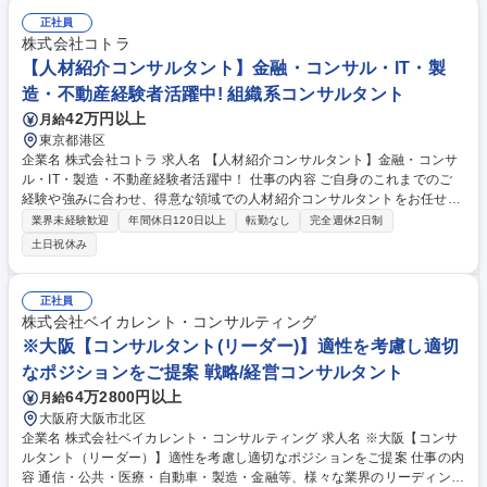
ラント/交通/物流/デベロッパー/公共/商社/航空/宇宙/防衛 【ソリューショ
正社員
ン(例)】AI/DX/経営戦略＆ファイナンス/CX/データアナリティクス/テクノ
株式会社コトラ
ロジーイノベーション/マーケティング＆セールス/SCM/ECM/人材・組織/
【人材紹介コンサルタント】金融・コンサル・IT・製
コスト改革/業務改革/セキュリティ/システム 募集職種 ※大阪【コンサルタ
造・不動産経験者活躍中! 組織系コンサルタント
ント(マネージャー/シニアマネージャー)】事業会社経験歓迎
42万円以上
月給
東京都港区
企業名 株式会社コトラ 求人名 【人材紹介コンサルタント】金融・コンサ
ル・IT・製造・不動産経験者活躍中！ 仕事の内容 ご自身のこれまでのご
経験や強みに合わせ、得意な領域での人材紹介コンサルタントをお任せし
ます。細分化された特定の専門領域においてNo.1の知見を持つ「情報の起
業界未経験歓迎
年間休日120日以上
転勤なし
完全週休2日制
点」として活動していただきます！ 《具体的には…》（1）人材を求める
土日祝休み
企業への人材コンサルティング 事業戦略やビジョンを理解し、その上で人
材要件、職場環境など調査・ヒアリングを行い提案します。ヒアリング先
は人事担当だけでなく、経営層、現場責任者など多岐に渡ります。 （2）
正社員
転職を志す登録者へのキャリアカウンセリング 転職を希望する方との面
株式会社ベイカレント・コンサルティング
談、希望の企業、仕事内容、希望給与額などの待遇面、将来の希望などを
※大阪【コンサルタント(リーダー)】適性を考慮し適切
ヒアリングします。 募集職種 【人材紹介コンサルタント】金融・コンサ
なポジションをご提案 戦略/経営コンサルタント
ル・IT・製造・不動産経験者活躍中！
64万2800円以上
月給
大阪府大阪市北区
企業名 株式会社ベイカレント・コンサルティング 求人名 ※大阪【コンサ
ルタント（リーダー）】適性を考慮し適切なポジションをご提案 仕事の内
容 通信・公共・医療・自動車・製造・金融等、様々な業界のリーディング