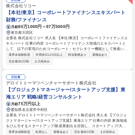
に伴うシステム統合、組織再編、PMO業務の実行支援 募集職種 【印刷業
株式会社リコー
界経験者向けオープン求人】/DX・事業変革
【本社/東京】コーポレートファイナンスエキスパート
財務/ファイナンス
80万1000円～97万5000円
月給
東京都大田区
企業名 株式会社リコー 求人名 【本社/東京】コーポレートファイナンスエ
キスパート 仕事の内容 コーポレートファイナンス領域のエキスパートと
して、以下の実現のためコーポレート・セクレタリー機能として推進いた
だきます。 ・ファイナンスの専門性および投資家視点から、取締役会室の
業界未経験歓迎
年間休日120日以上
時短勤務あり
退職金あり
機能全般に 関わり、企業価値向上の成果につなげていく。 ・コーポレー
完全週休2日制
土日祝休み
トセクレタリーの支援を主導し、コーポレート・セクレタリー機能および
取締役会室機能の高度化を図る。 ・株主をはじめとしたステークホルダー
の期待や懸念を的確に反映し、ガバナンスや経営の意思決定に反映してい
正社員
く。 ・経営力強化につながる監督機能の高度化を図る。 募集職種 【本社/
デロイトトーマツベンチャーサポート株式会社
東京】コーポレートファイナンスエキスパート
【プロジェクトマネージャー/スタートアップ支援】東
海エリア 戦略/経営コンサルタント
75万円以上
月給
愛知県名古屋市中村区
企業名 デロイトトーマツベンチャーサポート株式会社 求人名 【プロジェ
クトマネージャー/スタートアップ支援】東海エリア 仕事の内容 東海地域
をけん引するスタートアップ/新産業創出を目指し、スタートアップ/大企
業/自治体/支援機関/海外機関等幅広いステークホルダーを巻き込みながら
業界未経験歓迎
転勤なし
退職金あり
完全週休2日制
土日祝休み