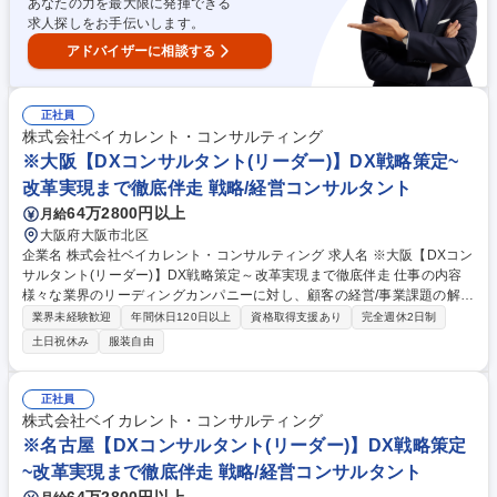
あなたの力を最大限に発揮できる
ームとステップの計画化→トレーニング提供と上記計画の推進/実行） 募
求人探しをお手伝いします。
集職種 名古屋【DXコンサルタント(シニアコンサルタント)】戦略策定/改
革実現まで伴走
アドバイザーに相談する
正社員
株式会社ベイカレント・コンサルティング
※大阪【DXコンサルタント(リーダー)】DX戦略策定~
改革実現まで徹底伴走 戦略/経営コンサルタント
64万2800円以上
月給
大阪府大阪市北区
企業名 株式会社ベイカレント・コンサルティング 求人名 ※大阪【DXコン
サルタント(リーダー)】DX戦略策定～改革実現まで徹底伴走 仕事の内容
様々な業界のリーディングカンパニーに対し、顧客の経営/事業課題の解決
に向け、経営/事業戦略を踏まえたDX戦略/推進計画の立案、変革実現に必
業界未経験歓迎
年間休日120日以上
資格取得支援あり
完全週休2日制
要な組織整備、デジタル実装など幅広い支援をリード頂きます。 【プロジ
土日祝休み
服装自由
ェクト事例】★デジタル化推進方針の策定支援（先進事例の調査、DX技
術の活用機会及びユースケースの具体化、左記を実現する協業先(AIベンダ
ー等)の選定/ROIの概算及び中期経営計画への落し込み）★デジタル化組
正社員
織のケイパビリティ獲得に向けた体制構築（DX戦略実現を阻害する組織
株式会社ベイカレント・コンサルティング
課題の抽出→課題解消に必要な組織能力の明確化→組織能力獲得のスキー
※名古屋【DXコンサルタント(リーダー)】DX戦略策定
ムとステップの計画化→トレーニング提供と上記計画の推進/実行） 募集
~改革実現まで徹底伴走 戦略/経営コンサルタント
職種 ※大阪【DXコンサルタント(リーダー)】DX戦略策定～改革実現まで
徹底伴走