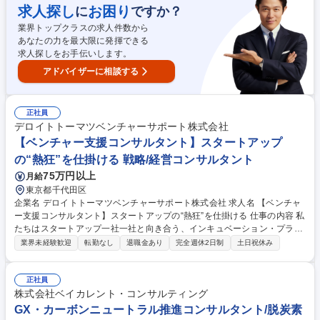
プラント/交通/物流/デベロッパー/公共/商社/航空/宇宙/防衛 【ソリューシ
求人探し
お困り
に
ですか？
ョン(例)】AI/DX/経営戦略＆ファイナンス/CX/データアナリティクス/テク
業界トップクラスの求人件数から
ノロジーイノベーション/マーケティング＆セールス/SCM/ECM/人材・組
あなたの力を最大限に発揮できる
織/コスト改革/業務改革/セキュリティ/システム 募集職種 ※名古屋【ビジ
求人探しをお手伝いします。
ネスコンサルタント(エキスパート/マネージャー)】企画経験歓迎
アドバイザーに相談する
正社員
デロイトトーマツベンチャーサポート株式会社
【ベンチャー支援コンサルタント】スタートアップ
の“熱狂”を仕掛ける 戦略/経営コンサルタント
75万円以上
月給
東京都千代田区
企業名 デロイトトーマツベンチャーサポート株式会社 求人名 【ベンチャ
ー支援コンサルタント】スタートアップの“熱狂”を仕掛ける 仕事の内容 私
たちはスタートアップ一社一社と向き合う、インキュベーション・プラッ
トフォームの構築に挑戦しています。「仕組みを運営する側」ではなく、
業界未経験歓迎
転勤なし
退職金あり
完全週休2日制
土日祝休み
「熱をつくる側」に立ちたい人を募集いたします。 【業務詳細】 ■既存の
ブランドやネットワークを活用した新規プログラムやキャンペーンのプロ
デュース/ディレクション■海外展開を目指すスタートアップの支援設計
正社員
（現地連携、マッチング、情報提供など）■スタートアップと大企業の共
株式会社ベイカレント・コンサルティング
創を生み出す企画立案および関係構築■スタートアップの「担当者」とし
GX・カーボンニュートラル推進コンサルタント/脱炭素
て、個別支援プランの設計・実行■支援の質と効率を高めるためのデジタ