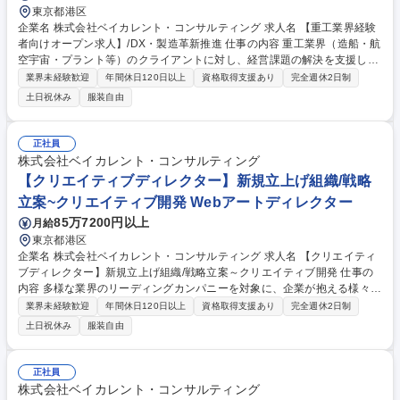
東京都港区
企業名 株式会社ベイカレント・コンサルティング 求人名 【重工業界経験
者向けオープン求人】/DX・製造革新推進 仕事の内容 重工業界（造船・航
空宇宙・プラント等）のクライアントに対し、経営課題の解決を支援しま
す。 生産性向上、サプライチェーン最適化、GX戦略など、最重要プロジ
業界未経験歓迎
年間休日120日以上
資格取得支援あり
完全週休2日制
ェクトを推進します。 ■製造業のスマートファクトリー化、DX戦略の策定
土日祝休み
服装自由
および実行支援 ■サプライチェーン（SCM）の最適化、物流コスト削減・
効率化 ■脱炭素・GXに向けたエネルギーシフト、事業構造転換の推進 ■大
規模プロジェクトにおけるPMOおよびチェンジマネジメント ■PLM/ERP
正社員
システム導入に伴う業務プロセスの刷新・標準化 ■製造業のサービス化
株式会社ベイカレント・コンサルティング
（サービタイゼーション）新規事業の立案 募集職種 【重工業界経験者向
【クリエイティブディレクター】新規立上げ組織/戦略
けオープン求人】/DX・製造革新推進
立案~クリエイティブ開発 Webアートディレクター
85万7200円以上
月給
東京都港区
企業名 株式会社ベイカレント・コンサルティング 求人名 【クリエイティ
ブディレクター】新規立上げ組織/戦略立案～クリエイティブ開発 仕事の
内容 多様な業界のリーディングカンパニーを対象に、企業が抱える様々な
経営/事業/組織課題に向き合い、クリエイティブの力で解決することを支
業界未経験歓迎
年間休日120日以上
資格取得支援あり
完全週休2日制
援して頂きます。※新規立上げ組織のため、裁量大きくチャレンジが可
土日祝休み
服装自由
能！ 【業務詳細】コンサルタントと連携し、企業の経営/事業/組織課題を
詳細に把握した上で、各課題の解決や目標達成を実現するためのクリエイ
ティブ戦略の立案、戦略実現のためのプロジェクト組成、社内外のステー
正社員
クホルダーと密に連携した上でのクリエイティブ開発等をリードして頂き
株式会社ベイカレント・コンサルティング