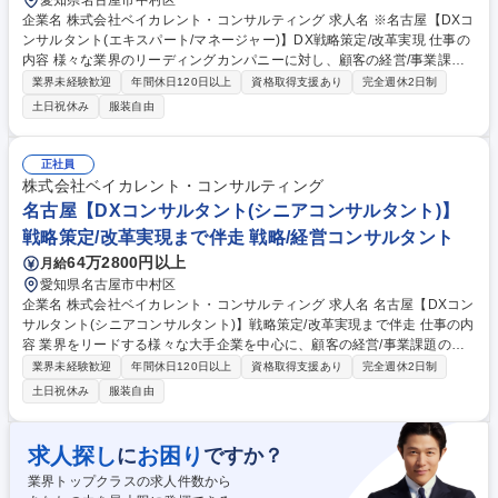
愛知県名古屋市中村区
企業名 株式会社ベイカレント・コンサルティング 求人名 ※名古屋【DXコ
ンサルタント(エキスパート/マネージャー)】DX戦略策定/改革実現 仕事の
内容 様々な業界のリーディングカンパニーに対し、顧客の経営/事業課題
の解決に向け、経営/事業戦略を踏まえたDX戦略/推進計画の立案、変革実
業界未経験歓迎
年間休日120日以上
資格取得支援あり
完全週休2日制
現に必要な組織整備、デジタル実装など幅広い支援をリード頂きます。
土日祝休み
服装自由
【プロジェクト事例】★デジタル化推進方針の策定支援（先進事例の調
査、DX技術の活用機会及びユースケースの具体化、左記を実現する協業
先(AIベンダー等)の選定/ROIの概算及び中期経営計画への落し込み）★デ
正社員
ジタル化組織のケイパビリティ獲得に向けた体制構築（DX戦略実現を阻
株式会社ベイカレント・コンサルティング
害する組織課題の抽出→課題解消に必要な組織能力の明確化→組織能力獲
名古屋【DXコンサルタント(シニアコンサルタント)】
得のスキームとステップの計画化→トレーニング提供と上記計画の推進/実
戦略策定/改革実現まで伴走 戦略/経営コンサルタント
行） 募集職種 ※名古屋【DXコンサルタント(エキスパート/マネージャ
ー)】DX戦略策定/改革実現
64万2800円以上
月給
愛知県名古屋市中村区
企業名 株式会社ベイカレント・コンサルティング 求人名 名古屋【DXコン
サルタント(シニアコンサルタント)】戦略策定/改革実現まで伴走 仕事の内
容 業界をリードする様々な大手企業を中心に、顧客の経営/事業課題の解
決に向け、経営/事業戦略を踏まえたDX戦略/推進計画の立案、変革実現に
業界未経験歓迎
年間休日120日以上
資格取得支援あり
完全週休2日制
必要な組織整備、デジタル実装など幅広い支援をリード頂きます。 【プロ
土日祝休み
服装自由
ジェクト事例】★デジタル化推進方針の策定支援（先進事例の調査、DX
技術の活用機会及びユースケースの具体化、左記を実現する協業先(AIベン
ダー等)の選定/ROIの概算及び中期経営計画への落し込み）★デジタル化
求人探し
お困り
に
ですか？
組織のケイパビリティ獲得に向けた体制構築（DX戦略実現を阻害する組
業界トップクラスの求人件数から
織課題の抽出→課題解消に必要な組織能力の明確化→組織能力獲得のスキ