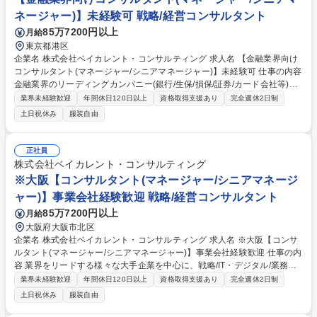
ネージャー)】未経験可 戦略/経営コンサルタント
85万7200円以上
月給
東京都港区
企業名 株式会社ベイカレント・コンサルティング 求人名 【金融業界向け
コンサルタント(マネージャー/シニアマネージャー)】未経験可 仕事の内容
金融業界のリーディングカンパニー(銀行/生保/損保/証券/カード会社等)向
けに、多様な分野での全社戦略/事業戦略及び、戦略実現に向けた組織・業
業界未経験歓迎
年間休日120日以上
資格取得支援あり
完全週休2日制
務体制の検討～実行支援等、様々な課題解決をリードして頂きます。 【プ
土日祝休み
服装自由
ロジェクト事例】■事業/組織戦略支援(事業戦略や中期経営計画の策定支
援/事業戦略に応じた組織体制構築・採用戦略支援 等) ■IT/デジタル領域(シ
ステム刷新/クラウド基盤構築/データ利活用推進 等) ■業務改革領域(DX戦
正社員
略策定～推進・運用定着支援/業務改革に伴う全社組織や人員体制の再構
株式会社ベイカレント・コンサルティング
築/BPR構想策定～推進伴走 等) ■商品開発支援(マーケティング戦略支援/
※大阪【コンサルタント(マネージャー/シニアマネージ
新市場参入に伴う調査～提言・ビジネスプラン策定支援 等) 募集職種 【金
ャー)】事業会社経験歓迎 戦略/経営コンサルタント
融業界向けコンサルタント(マネージャー/シニアマネージャー)】未経験可
85万7200円以上
月給
大阪府大阪市北区
企業名 株式会社ベイカレント・コンサルティング 求人名 ※大阪【コンサ
ルタント(マネージャー/シニアマネージャー)】事業会社経験歓迎 仕事の内
容 業界をリードする様々な大手企業を中心に、戦略/IT・デジタル/業務改
革等、あらゆる領域の全社/事業戦略及び、戦略実現に向けた施策検討/実
業界未経験歓迎
年間休日120日以上
資格取得支援あり
完全週休2日制
行を推進・リードして頂きます（未経験でコンサル上位職への転換が可
土日祝休み
服装自由
能） 【対象業界(例)】ハイテク/メディア・エンタメ/通信/モビリティ/ヘル
スケア/消費財/小売/流通/産業機械/銀行/決済/保険/エネルギー/素材/化学/プ