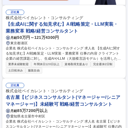
正社員
株式会社ベイカレント・コンサルティング
【生成AIに関する知見求む】AI戦略策定・LLM実装・
業務変革 戦略/経営コンサルタント
50万円～121万4300円
月給
東京都港区
企業名 株式会社ベイカレント・コンサルティング 求人名 【生成AIに関す
る知見求む】AI戦略策定・LLM実装・業務変革 仕事の内容 クライアント
企業の経営課題に対し、生成AIやLLM（大規模言語モデル）を活用した変
革を支援します。 ビジネスプロセスへのAI組み込み、新規事業の創出、全
業界未経験歓迎
年間休日120日以上
資格取得支援あり
完全週休2日制
社的なAIガバナンス構築などをリードします。 ■生成AIを活用した中長期
土日祝休み
服装自由
の経営・デジタル戦略の策定および提案 ■LLMやRAG(検索拡張生成)を用
いた、高付加価値な業務自動化のPoC推進 ■生成AIプロダクトの導入にお
ける要件定義、システムアーキテクチャ設計 ■社内データを活用したAIモ
正社員
デルのファインチューニングやカスタマイズ支援 ■生成AIの安全な利用に
株式会社ベイカレント・コンサルティング
向けた、社内ガイドライン・ガバナンス体制の構築 募集職種 【生成AIに
名古屋【ビジネスコンサルタント(マネージャー/シニア
関する知見求む】AI戦略策定・LLM実装・業務変革
マネージャー)】未経験可 戦略/経営コンサルタント
85万7200円以上
月給
愛知県名古屋市中村区
企業名 株式会社ベイカレント・コンサルティング 求人名 名古屋【ビジネ
スコンサルタント(マネージャー/シニアマネージャー)】未経験可 仕事の内