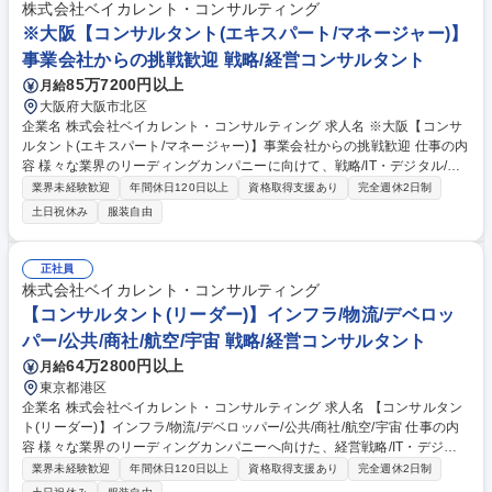
株式会社ベイカレント・コンサルティング
※大阪【コンサルタント(エキスパート/マネージャー)】
事業会社からの挑戦歓迎 戦略/経営コンサルタント
85万7200円以上
月給
大阪府大阪市北区
企業名 株式会社ベイカレント・コンサルティング 求人名 ※大阪【コンサ
ルタント(エキスパート/マネージャー)】事業会社からの挑戦歓迎 仕事の内
容 様々な業界のリーディングカンパニーに向けて、戦略/IT・デジタル/業
務改革等、様々な領域の全社/事業戦略及び、戦略実現に向けた施策検討/
業界未経験歓迎
年間休日120日以上
資格取得支援あり
完全週休2日制
実行支援を推進して頂きます（未経験でコンサル上位職を目指せます！）
土日祝休み
服装自由
【対象業界(例)】ハイテク/メディア・エンタメ/通信/モビリティ/ヘルスケ
ア/消費財/小売/流通/産業機械/銀行/決済/保険/エネルギー/素材/化学/プラン
ト/交通/物流/デベロッパー/公共/商社/航空/宇宙/防衛 【ソリューション
正社員
(例)】AI/DX/経営戦略＆ファイナンス/CX/データアナリティクス/テクノロ
株式会社ベイカレント・コンサルティング
ジーイノベーション/マーケティング＆セールス/SCM/ECM/人材・組織/コ
【コンサルタント(リーダー)】インフラ/物流/デベロッ
スト改革/業務改革/セキュリティ/システム 募集職種 ※大阪【コンサルタン
パー/公共/商社/航空/宇宙 戦略/経営コンサルタント
ト(エキスパート/マネージャー)】事業会社からの挑戦歓迎
64万2800円以上
月給
東京都港区
企業名 株式会社ベイカレント・コンサルティング 求人名 【コンサルタン
ト(リーダー)】インフラ/物流/デベロッパー/公共/商社/航空/宇宙 仕事の内
容 様々な業界のリーディングカンパニーへ向けた、経営戦略/IT・デジタ
ル/業務改革支援など、様々な領域の全社/事業戦略及び、戦略実現に向け
業界未経験歓迎
年間休日120日以上
資格取得支援あり
完全週休2日制
た施策検討/実行支援を推進して頂きます（未経験者歓迎です！！！）。