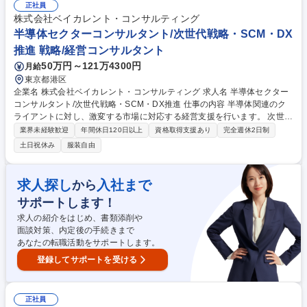
ト/交通/物流/デベロッパー/公共/商社/航空/宇宙/防衛 【ソリューション
正社員
(例)】AI/DX/経営戦略＆ファイナンス/CX/データアナリティクス/テクノロ
株式会社ベイカレント・コンサルティング
ジーイノベーション/マーケティング＆セールス/SCM/ECM/人材・組織/コ
半導体セクターコンサルタント/次世代戦略・SCM・DX
スト改革/業務改革/セキュリティ/システム 募集職種 ※大阪【ビジネスコン
推進 戦略/経営コンサルタント
サルタント(エキスパート/マネージャー)】企画経験歓迎
50万円～121万4300円
月給
東京都港区
企業名 株式会社ベイカレント・コンサルティング 求人名 半導体セクター
コンサルタント/次世代戦略・SCM・DX推進 仕事の内容 半導体関連のク
ライアントに対し、激変する市場に対応する経営支援を行います。 次世代
デバイスの事業戦略、地政学リスクを踏まえたSCM再構築、工場のデジタ
業界未経験歓迎
年間休日120日以上
資格取得支援あり
完全週休2日制
ル化など最重要案件を推進します。 ■半導体・デバイスメーカーの中長期
土日祝休み
服装自由
経営戦略および事業計画の策定支援 ■グローバルな半導体不足・地政学リ
スクに対応するサプライチェーン変革 ■設計から製造、販売にわたる業務
プロセスの効率化・DXの推進 ■半導体製造装置・素材メーカーの新市場参
求人探し
入社まで
から
入やM&A、アライアンス支援 ■生産管理・歩留まり向上に向けたデータ活
サポートします！
用・AI導入プロジェクトPMO 募集職種 半導体セクターコンサルタント/次
世代戦略・SCM・DX推進
求人の紹介をはじめ、書類添削や
面談対策、内定後の手続きまで
あなたの転職活動をサポートします。
登録してサポートを受ける
正社員