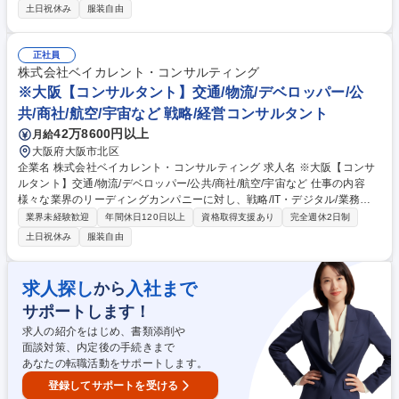
実行支援を推進して頂きます（未経験でコンサル上位職のオファー可！）
土日祝休み
服装自由
【対象業界(例)】ハイテク/メディア・エンタメ/通信/モビリティ/ヘルスケ
ア/消費財/小売/流通/産業機械/銀行/決済/保険/エネルギー/素材/化学/プラン
ト/交通/物流/デベロッパー/公共/商社/航空/宇宙/防衛 【ソリューション
正社員
(例)】AI/DX/経営戦略＆ファイナンス/CX/データアナリティクス/テクノロ
株式会社ベイカレント・コンサルティング
ジーイノベーション/マーケティング＆セールス/SCM/ECM/人材・組織/コ
※大阪【コンサルタント】交通/物流/デベロッパー/公
スト改革/業務改革/セキュリティ/システム 募集職種 ※大阪【ビジネスコン
共/商社/航空/宇宙など 戦略/経営コンサルタント
サルタント(マネージャー/シニアマネージャー)】未経験可
42万8600円以上
月給
大阪府大阪市北区
企業名 株式会社ベイカレント・コンサルティング 求人名 ※大阪【コンサ
ルタント】交通/物流/デベロッパー/公共/商社/航空/宇宙など 仕事の内容
様々な業界のリーディングカンパニーに対し、戦略/IT・デジタル/業務改
革等、様々な領域の全社/事業戦略及び、戦略実現に向けた施策検討/実行
業界未経験歓迎
年間休日120日以上
資格取得支援あり
完全週休2日制
支援を推進して頂きます（未経験者歓迎です！！！！！）。 【プロジェク
土日祝休み
服装自由
ト事例】※全事業領域的に豊富な案件実績を有しています ■事業/組織戦略
支援 ■IT/デジタル領域(システム刷新/クラウド基盤構築/AI・データ利活用
推進 等) ■業務改革領域 ■商品・事業開発支援 等 【ソリューション(例)】A
求人探し
入社まで
から
I/DX/経営戦略＆ファイナンス/CX/データアナリティクス/テクノロジーイ
サポートします！
ノベーション/マーケティング＆セールス/SCM/ECM/人材・組織/コスト改
革/インフラストラクチャ/セキュリティ 募集職種 ※大阪【コンサルタン
求人の紹介をはじめ、書類添削や
ト】交通/物流/デベロッパー/公共/商社/航空/宇宙など
面談対策、内定後の手続きまで
あなたの転職活動をサポートします。
登録してサポートを受ける