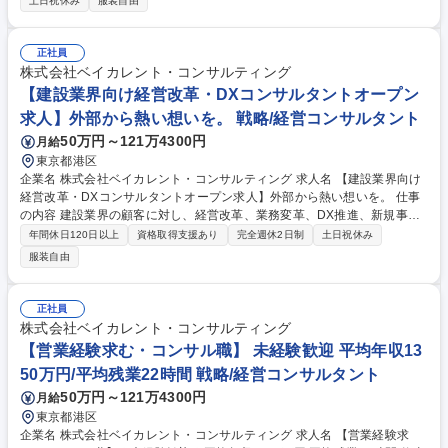
土日祝休み
服装自由
【プロジェクト事例】※全事業領域的に豊富な案件実績を有しています ■
事業/組織戦略支援 ■IT/デジタル領域(システム刷新/クラウド基盤構築/AI・
データ利活用推進 等) ■業務改革領域 ■商品・事業開発支援 等 【ソリュー
正社員
ション(例)】AI/DX/経営戦略＆ファイナンス/CX/データアナリティクス/テ
株式会社ベイカレント・コンサルティング
クノロジーイノベーション/マーケティング＆セールス/SCM/ECM/人材・
【建設業界向け経営改革・DXコンサルタントオープン
組織/コスト改革/インフラストラクチャ/セキュリティ 募集職種 【コンサル
求人】外部から熱い想いを。 戦略/経営コンサルタント
タント(リーダー)】インフラ/物流/デベロッパー/公共/商社/航空/宇宙
50万円～121万4300円
月給
東京都港区
企業名 株式会社ベイカレント・コンサルティング 求人名 【建設業界向け
経営改革・DXコンサルタントオープン求人】外部から熱い想いを。 仕事
の内容 建設業界の顧客に対し、経営改革、業務変革、DX推進、新規事業
創出を支援し、企業価値向上と持続的成長の実現を担うコンサルティング
年間休日120日以上
資格取得支援あり
完全週休2日制
土日祝休み
業務です。 ■建設・インフラ領域の顧客に対し、経営管理高度化、業務改
服装自由
革、DX推進、GX戦略、新規事業開発、海外事業推進、M&A・PMI等のテ
ーマを担当します。 構想策定から制度設計、実行支援、定着化まで一貫し
て関与し、経営層や事業責任者と伴走しながら変革を推進します。 募集職
正社員
種 【建設業界向け経営改革・DXコンサルタントオープン求人】外部から
株式会社ベイカレント・コンサルティング
熱い想いを。
【営業経験求む・コンサル職】 未経験歓迎 平均年収13
50万円/平均残業22時間 戦略/経営コンサルタント
50万円～121万4300円
月給
東京都港区
企業名 株式会社ベイカレント・コンサルティング 求人名 【営業経験求