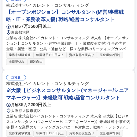
ア：製剤データのマネジメントシステム構築 ★航空：航空会社のデジタル
株式会社ベイカレント・コンサルティング
マーケティングの高度化 ★小売：データアナリティクスを活用した店舗出
【オープンポジション】コンサルタント(経営/事業戦
店戦略支援 ★官公庁：スマートシティ事業の海外展開戦略の策定 など 募
略・IT・業務改革支援) 戦略/経営コンサルタント
集職種 【オープンポジション】ビジネスコンサルタント【戦略/IT・デジ
タル/業務支援】
57万1500円以上
月給
東京都港区
企業名 株式会社ベイカレント・コンサルティング 求人名 【オープンポジ
ション】コンサルタント(経営/事業戦略・IT・業務改革支援) 仕事の内容
金融・製造・医療・公共・通信など、様々な業界のリーディングカンパニ
ーに対し、戦略/デジタル/業務等、各領域の全社/事業戦略及び、戦略実現
業界未経験歓迎
年間休日120日以上
資格取得支援あり
完全週休2日制
に向けた施策検討/実行支援等を推進して頂きます。 【プロジェクト事
土日祝休み
服装自由
例】★銀行：モバイルペイメントサービス立上げにおける事業戦略策定 ★
素材：生成AIによる製鉄会社の安全対策効率化 ★ハイテク：中国ロボティ
クス市場への新規参入戦略策定/推進 ★ヘルスケア：製剤データのマネジ
正社員
メントシステム構築 ★航空：航空会社のデジタルマーケティングの高度化
株式会社ベイカレント・コンサルティング
★小売：データアナリティクスを活用した店舗出店戦略支援 ★官公庁：ス
※大阪【ビジネスコンサルタント(マネージャー/シニア
マートシティ事業の海外展開戦略の策定 など 募集職種 【オープンポジシ
マネージャー)】未経験可 戦略/経営コンサルタント
ョン】コンサルタント(経営/事業戦略・IT・業務改革支援)
85万7200円以上
月給
大阪府大阪市北区
企業名 株式会社ベイカレント・コンサルティング 求人名 ※大阪【ビジネ
スコンサルタント(マネージャー/シニアマネージャー)】未経験可 仕事の内
容 様々な業界のリーディングカンパニーを対象に、戦略/IT・デジタル/業
務改革等、様々な領域の全社/事業戦略及び、戦略実現に向けた施策検討/
業界未経験歓迎
年間休日120日以上
資格取得支援あり
完全週休2日制