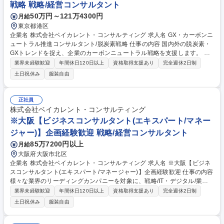
戦略 戦略/経営コンサルタント
ルツールの企画・改善 募集職種 【ベンチャー支援コンサルタント】スタ
50万円～121万4300円
月給
ートアップの“熱狂”を仕掛ける
東京都港区
企業名 株式会社ベイカレント・コンサルティング 求人名 GX・カーボンニ
ュートラル推進コンサルタント/脱炭素戦略 仕事の内容 国内外の脱炭素・
GXトレンドを捉え、企業のカーボンニュートラル戦略を支援します。 エ
ネルギー企業だけでなく、製造業や金融など幅広い業界のサステナビリテ
業界未経験歓迎
年間休日120日以上
資格取得支援あり
完全週休2日制
ィ経営や新事業創出を牽引します。 ■企業のカーボンニュートラル（C
土日祝休み
服装自由
N）戦略、GXロードマップ策定 ■サステナビリティ経営の高度化支援（T
CFD、Scope3対応等） ■カーボンクレジットや非化石価値を活用した環
境ビジネス創出 ■再生可能エネルギー、水素・アンモニア導入に伴う事業
正社員
性評価 ■官公庁向けの政策立案支援、および実証事業の事務局運営 ■サプ
株式会社ベイカレント・コンサルティング
ライチェーン全体のCO2排出量可視化・削減計画の実行支援 募集職種 G
※大阪【ビジネスコンサルタント(エキスパート/マネー
X・カーボンニュートラル推進コンサルタント/脱炭素戦略
ジャー)】企画経験歓迎 戦略/経営コンサルタント
85万7200円以上
月給
大阪府大阪市北区
企業名 株式会社ベイカレント・コンサルティング 求人名 ※大阪【ビジネ
スコンサルタント(エキスパート/マネージャー)】企画経験歓迎 仕事の内容
様々な業界のリーディングカンパニーを対象に、戦略/IT・デジタル/業務
改革等、様々な領域の全社/事業戦略及び、戦略実現に向けた施策検討/実
業界未経験歓迎
年間休日120日以上
資格取得支援あり
完全週休2日制
行支援を推進して頂きます（未経験でマネージャー職位を目指せます！）
土日祝休み
服装自由
【対象業界(例)】ハイテク/メディア・エンタメ/通信/モビリティ/ヘルスケ
ア/消費財/小売/流通/産業機械/銀行/決済/保険/エネルギー/素材/化学/プラン