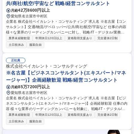
共/商社/航空/宇宙など 戦略/経営コンサルタント
メンバー
42万8600円以上
月給
愛知県名古屋市中村区
企業名 株式会社ベイカレント・コンサルティング 求人名 ※名古屋【コン
サルタント】交通/物流/デベロッパー/公共/商社/航空/宇宙など 仕事の内容
様々な業界のリーディングカンパニーに対し、戦略/IT・デジタル/業務改
革等、様々な領域の全社/事業戦略及び、戦略実現に向けた施策検討/実行
業界未経験歓迎
年間休日120日以上
資格取得支援あり
完全週休2日制
支援を推進して頂きます（未経験者歓迎です！！！！！）。 【プロジェク
土日祝休み
服装自由
ト事例】※全事業領域的に豊富な案件実績を有しています ■事業/組織戦略
支援 ■IT/デジタル領域(システム刷新/クラウド基盤構築/AI・データ利活用
推進 等) ■業務改革領域 ■商品・事業開発支援 等 【ソリューション(例)】A
正社員
I/DX/経営戦略＆ファイナンス/CX/データアナリティクス/テクノロジーイ
株式会社ベイカレント・コンサルティング
ノベーション/マーケティング＆セールス/SCM/ECM/人材・組織/コスト改
※名古屋【ビジネスコンサルタント(エキスパート/マネ
革/インフラストラクチャ/セキュリティ 募集職種 ※名古屋【コンサルタン
ージャー)】企画経験歓迎 戦略/経営コンサルタント
ト】交通/物流/デベロッパー/公共/商社/航空/宇宙など
85万7200円以上
月給
愛知県名古屋市中村区
企業名 株式会社ベイカレント・コンサルティング 求人名 ※名古屋【ビジ
ネスコンサルタント(エキスパート/マネージャー)】企画経験歓迎 仕事の内
容 様々な業界のリーディングカンパニーを対象に、戦略/IT・デジタル/業
務改革等、様々な領域の全社/事業戦略及び、戦略実現に向けた施策検討/
業界未経験歓迎
年間休日120日以上
資格取得支援あり
完全週休2日制
実行支援を推進して頂きます（未経験でマネージャー職位を目指せま
土日祝休み
服装自由
す！） 【対象業界(例)】ハイテク/メディア・エンタメ/通信/モビリティ/ヘ
ルスケア/消費財/小売/流通/産業機械/銀行/決済/保険/エネルギー/素材/化学/