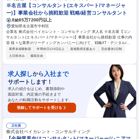
ティングの高度化 ★小売：データアナリティクスを活用した店舗出店戦略
※名古屋【コンサルタント(エキスパート/マネージャ
支援 ★官公庁：スマートシティ事業の海外展開戦略の策定 など 募集職種
ー)】事業会社から挑戦歓迎 戦略/経営コンサルタント
【幅広く検討】ビジネスコンサルタント(エキスパート/マネジャー)【経営
支援】
85万7200円以上
月給
愛知県名古屋市中村区
企業名 株式会社ベイカレント・コンサルティング 求人名 ※名古屋【コン
サルタント(エキスパート/マネージャー)】事業会社から挑戦歓迎 仕事の内
容 様々な業界のリーディングカンパニーに向けて、戦略/IT・デジタル/業
務改革等、様々な領域の全社/事業戦略及び、戦略実現に向けた施策検討/
業界未経験歓迎
年間休日120日以上
資格取得支援あり
完全週休2日制
実行支援を推進して頂きます（未経験でコンサル上位職を目指せます！）
土日祝休み
服装自由
【対象業界(例)】ハイテク/メディア・エンタメ/通信/モビリティ/ヘルスケ
ア/消費財/小売/流通/産業機械/銀行/決済/保険/エネルギー/素材/化学/プラン
ト/交通/物流/デベロッパー/公共/商社/航空/宇宙/防衛 【ソリューション
求人探し
入社まで
から
(例)】AI/DX/経営戦略＆ファイナンス/CX/データアナリティクス/テクノロ
サポートします！
ジーイノベーション/マーケティング＆セールス/SCM/ECM/人材・組織/コ
スト改革/業務改革/セキュリティ/システム 募集職種 ※名古屋【コンサルタ
求人の紹介をはじめ、書類添削や
ント(エキスパート/マネージャー)】事業会社から挑戦歓迎
面談対策、内定後の手続きまで
あなたの転職活動をサポートします。
登録してサポートを受ける
正社員
株式会社ベイカレント・コンサルティング
【金融業界向けコンサルタント(マネージャー/シニアマ