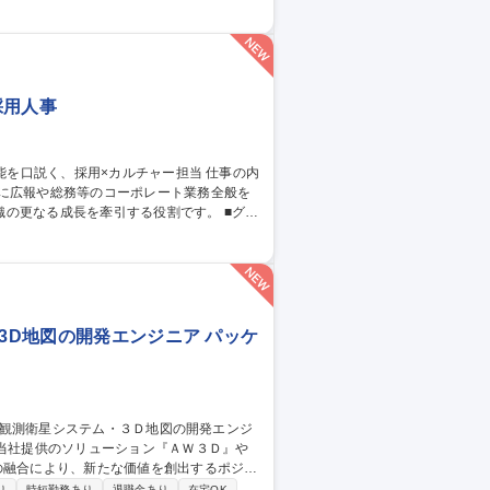
採用人事
心に広報や総務等のコーポレート業務全般を
更なる成長を牽引する役割です。 ■グロ
理） ■採用エージェントのマネジメント
企画・ファシリテーション・外部折衝（会社
組織開発・労務関連業務およびその他フェーズ
英語で世界の才能を
3D地図の開発エンジニア パッケ
の融合により、新たな価値を創出するポジシ
り
時短勤務あり
退職金あり
在宅OK