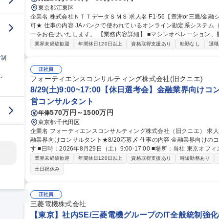
東京都江東区
企業名 株式会社ＮＴＴデータＳＭＳ 求人名 F1-56【豊洲or三鷹/金融システムの運用管理】★26歳以下限定未経験
可★ 仕事の内容 JAバンクで使われているオンライン勘定系システム（金融勘定システム）の運用管理オペレータ
ーをお任せいたします。 【業務内容詳細】 ■マシンオペレーション、監視、インシデント対応 ■システム開発に伴
う運用受け入れ推進 ■改善活動、各種報告書作成 【業務の魅力】 IT
業界未経験歓迎
年間休日120日以上
資格取得支援あり
転勤なし
退職
を担当することができます。 募集職種 F1-56【豊洲
日制
正社員
し
フォーティエンスコンサルティング株式会社(旧クニエ)
8/29(土)9:00~17:00【休日選考会】金融業界向けコ
営コンサルタント
570万円～1500万円
年俸
東京都千代田区
企業名 フォーティエンスコンサルティング株式会社（旧クニエ） 求人名 8/29(土)9:00～17:00【休日選考会】金
融業界向けコンサルタント★8/20応募〆 仕事の内容 金融業界向けのコンサルタント職にて休日選考会を実施しま
す ■日時：2026年8月29日（土）9:00-17:00 ■場所：当社 東京オフ
日の流れ】※事前にWEBテストの受検をいただきます ・対面形式で面
業界未経験歓迎
年間休日120日以上
資格取得支援あり
時短勤務あり
帰り頂きます） ・最終面接は別途実施いたします。当日中は内定の
土日祝休み
員となります） ・持参いただきたいもの：PC・お食事 ・空き時間にはオ
種 8/29(土)9:00～17:00【休日選考会】金融業界向けコンサルタント★
正社員
三菱電機株式会社
【東京】社内SE/三菱電機グループのIT全般統制強