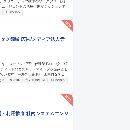
Iエージェントの活用推進がミッションで
制
土日祝休み
Iソリューション提案 ■社内のAI活用推
PI連携やバッチ自動化等を用い、ゼロからの
ンタメ領域 広告/メディア法人営
※海外出張あり 圧倒的なスピー
ンツ」、活きた「キャスティング」を開発し、
あり
在宅OK
完全週休2日制
土日祝休み
 【詳細】■キャスティング、プロモーショ
ケジュール管理 ■クライアント対応 ■プロ
】キャスティング/広告代理業務/エンタメ領域
開・利用推進 社内システムエンジ