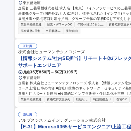
東京都港区
企業名 三菱電機株式会社 求人名 【東京】ITインフラサービスの三菱電機グループ展開・利用推進 仕事の内容 三
菱電機グループ(国内外15万人)に向け、標準化されたITインフラ(ネ
展開推進や拠点窓口対応を担当。グループ全体の業務DXを下支えします。 【具体的には】(1)標準化ITイ
展開推進・一部運用：各拠点・国内外関係会社への導入推進、運用保守(
業界未経験歓迎
副業・WワークOK
年間休日120日以上
資格取得支援あ
やニーズを把握し最適な対応へ連携【対象システム】ネットワークインフ
完全週休2日制
土日祝休み
服装自由
続等)、インターネット接続(メール、Proxy、DNS、モバイル接続
整に専念していただきます。 募集職種 【東京】ITイン
正社員
株式会社ヒューマンテクノロジーズ
【情報システム/社内SE担当】リモート主体/フレック
サポートエンジニア
35万850円～56万3195円
月給
東京都港区
企業名 株式会社ヒューマンテクノロジーズ 求人名 【情報システム/社内SE担当】リモート主体/フレックス/東証グ
ロース上場 仕事の内容 ■自社IT環境のネットワーク・セキュリティ基盤を担う社内SE ■Zscaler等を活用した構築
運用とITサポートを担当 ■段階的にインフラ改善・仕組み化を主導 【具体的には】■Zscaler等の導入・運用、トラ
ブル対応 ■VPN設計運用、構成図整備 ■Entra ID等による認証基盤
業界未経験歓迎
資格取得支援あり
転勤なし
時短勤務あり
在宅OK
■FortiGate等ネットワーク機器運用 ■PCキッティング・ヘルプデスク対応 募集職種 【情報システム/社
当】リモート主体/フレックス/東証グロース上場
正社員
アルプスシステムインテグレーション株式会社
【E-31】Microsoft365サービスエンジニア/上流