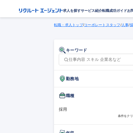
求人を探す
サービス紹介
転職成功ガイド
お
転職・求人トップ
/
コーポレートスタッフ
/
人事
/
キーワード
勤務地
職種
採用
条件をクリ
年収