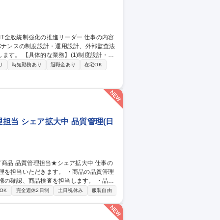
ガバナンスの制度設計・運用設計、外部監査法
制度設計・運
画・整備・グループ展開(2)外部・内部折
り
時短勤務あり
退職金あり
在宅OK
折衝(3)拠点への適用促進：各拠点を巡回
ンス刷新の中核として専門性を発揮できる環
制強化の推進リーダー
担当 シェア拡大中 品質管理(日
だきます。 ・商品の品質管理
様の確認、商品検査を担当します。 ・品質
OK
完全週休2日制
土日祝休み
服装自由