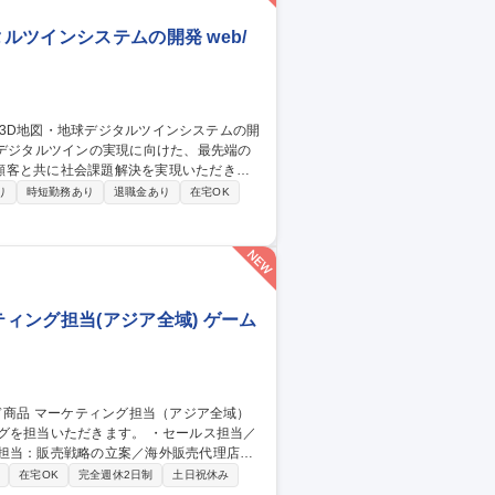
ルツインシステムの開発 web/
顧客と共に社会課題解決を実現いただきま
り
時短勤務あり
退職金あり
在宅OK
のプロジェクトマネジメント ◎プロダクト/
 ◎プロジェクトパートナとの開発調整など
ィング担当(アジア全域) ゲーム
だきます。 ・セールス担当／
ス担当：販売戦略の立案／海外販売代理店に
行／分析 募集職種 【カード
在宅OK
完全週休2日制
土日祝休み