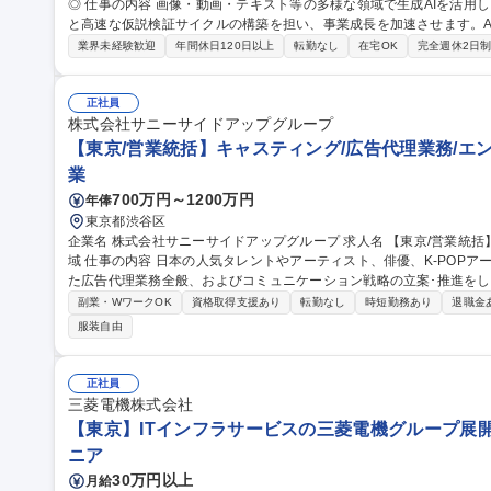
◎ 仕事の内容 画像・動画・テキスト等の多様な領域で生成AIを活用し、クリエイティブ制作のワークフロー設計
と高速な仮説検証サイクルの構築を担い、事業成長を加速させます。A
す。 医療プラットフォームにおけるクリエイティブ制作を、AIを活用して変革します。 ■AIエージェントを活用
業界未経験歓迎
年間休日120日以上
転勤なし
在宅OK
完全週休2日
した制作パイプライン設計と構築 ■事業部門との協働による課題発見とA
進・新ツールの検証 ■事業成果最大化のための仮説検証と改善施策 A
仕組み化を牽引いただきます。 募集職種 【AIクリエイター】AIを用いた制作パイプライン構築で事業成長を加速/
正社員
在宅可◎
株式会社サニーサイドアップグループ
【東京/営業統括】キャスティング/広告代理業務/エ
業
700万円～1200万円
年俸
東京都渋谷区
企業名 株式会社サニーサイドアップグループ 求人名 【東京/営業統括】キャスティング/広告代理業務/エンタメ領
域 仕事の内容 日本の人気タレントやアーティスト、俳優、K-POPアーティストなどのキャスティングを強みとし
た広告代理業務全般、およびコミュニケーション戦略の立案･推進をしています。
ドと実現力で、トレンドからなる“驚き”と“発見" に満ちた「コンテ
副業・WワークOK
資格取得支援あり
転勤なし
時短勤務あり
退職金
即決に繋がる「仕掛け」づくりで、オンリーワンの企画を実現します。
服装自由
ンなどに関わるプロジェクトの企画・進行・ディレクション ■予算、ス
ジェクト全体のマネジメント 募集職種 【東京/営業統括
正社員
三菱電機株式会社
【東京】ITインフラサービスの三菱電機グループ展
ニア
30万円以上
月給