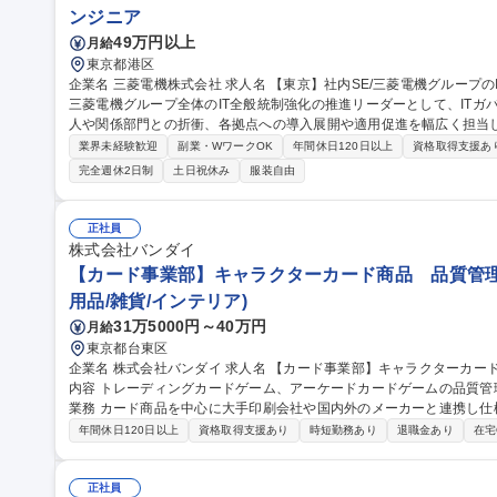
ンジニア
49万円以上
月給
東京都港区
企業名 三菱電機株式会社 求人名 【東京】社内SE/三菱電機グループのIT全般統制強化の推進リーダー 仕事の内容
三菱電機グループ全体のIT全般統制強化の推進リーダーとして、IT
人や関係部門との折衝、各拠点への導入展開や適用促進を幅広く担当します。 【具体的な業務】(1)
用設計・展開計画の策定：統制に必要なルールの策定、管理ツールの企
業界未経験歓迎
副業・WワークOK
年間休日120日以上
資格取得支援あ
衝：外部監査法人や社内関係部門（監査部・財務統括部等）との調整・
完全週休2日制
土日祝休み
服装自由
し、ルールの周知や適用促進・指導を推進★グループ全体のITガバナ
境です。 募集職種 【東京】社内SE/三菱電機グループのIT全般統
正社員
株式会社バンダイ
【カード事業部】キャラクターカード商品 品質管理
用品/雑貨/インテリア)
31万5000円～40万円
月給
東京都台東区
企業名 株式会社バンダイ 求人名 【カード事業部】キャラクターカード商品 品質管理担当★シェア拡大中 仕事の
内容 トレーディングカードゲーム、アーケードカードゲームの品質管理を担当いた
業務 カード商品を中心に大手印刷会社や国内外のメーカーと連携し仕
向上、持続性向上に向けた各種取組み 募集職種 【カード事業部】キャラクターカード商品 品質管理担当★シェア
年間休日120日以上
資格取得支援あり
時短勤務あり
退職金あり
在宅
拡大中
正社員