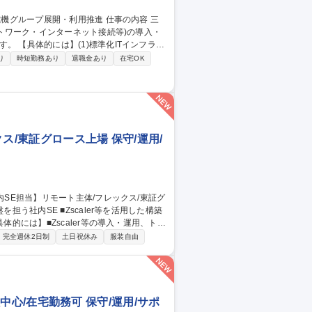
ットワーク・インターネット接続等)の導入・
ンフラの
2)各拠点・関係会社のIT窓口業務：課題
り
時短勤務あり
退職金あり
在宅OK
ラ(イントラネット、Wi-Fi、クラウド接
等)★実務構築は他組織が担うため導入推進・調
フラサービスの三菱電機グループ展開・利用推進
ス/東証グロース上場 保守/運用/
最適化 ■社内SaaSのアカウント管理・権限統制
完全週休2日制
土日祝休み
服装自由
内SE担
工程中心/在宅勤務可 保守/運用/サポ