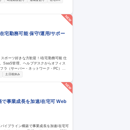
など世界規模の社会課題解決に貢献。地図や画像
のグローバル展開におけるプロジェクトリ
在宅勤務可能 保守/運用/サポー
、SaaS管理、ヘルプデスクからオフィス
ループウェア・スマートデバイスの運用管理
制
土日祝休み
 ■業務課題解決に向けた戦略立案・業務改
で事業成長を加速/在宅可 Web