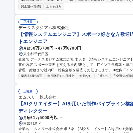
ド。新会社MarvleVisonを設立し、防災、５Ｇ、スマートシティ
完全週休2日制
土日祝休み
処理の知見を活かし、最先端の観測衛星システム構築や自社サービス
ードを担っていただきます。 募集職種 1241【公共/社】宇宙ビジネスの観測衛星システム・３Ｄ地図の開発エン
ジニア
正社員
データスタジアム株式会社
【情報システムエンジニア】スポーツ好きな方歓迎!/
トエンジニア
30万6700円～47万6700円
月給
東京都千代田区
企業名 データスタジアム株式会社 求人名 【情報システムエンジニア】スポーツ好きな方歓迎！/在宅勤務可能 仕
事の内容 スポーツ業界を支える社内SEとして、ITインフラ構築・運用
管理・総務まで社内IT・総務全般を幅広くお任せします。 ■社内ITインフラ（サーバー・ネットワーク・PC）の
運用・保守・キッティング ■クラウド（SaaS型）業務システム・グ
業界未経験歓迎
年間休日120日以上
転勤なし
在宅OK
完全週休2日
■IT機器の購買・リース管理・セキュリティ対策・ASPサービス運用
革・システム設計～導入 ■オフィス管理・総務業務 募集職種 【情報システムエンジニア】スポーツ好きな方歓
迎！/在宅勤務可能
正社員
エムスリー株式会社
【AIクリエイター】AIを用いた制作パイプライン構築
ディレクター
61万5000円以上
月給
東京都港区
企業名 エムスリー株式会社 求人名 【AIクリエイター】AIを用いた制作パイプライン構築で事業成長を加速/在宅可