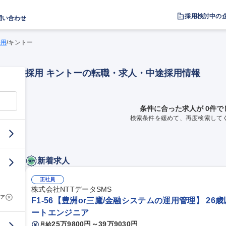
採用検討中の
問い合わせ
採用
/
キントー
採用 キントーの転職・求人・中途採用情報
条件に合った求人が 0件で
検索条件を緩めて、再度検索して
新着求人
正社員
株式会社NTTデータSMS
ア
F1-56【豊洲or三鷹/金融システムの運用管理】 26
ートエンジニア
25万9800円～39万9030円
月給