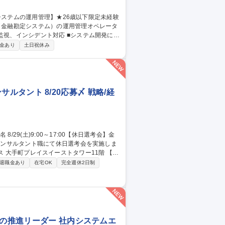
ILに基づいた大規模金融システムの運用業務
金あり
土日祝休み
or三鷹/金融システムの運用管理】★26歳以下限定未経験可★
ンサルタント 8/20応募〆 戦略/経
ィス 大手町プレイスイーストタワー11階 【当
接を3回予定(不合格の場合、その時点でお
退職金あり
在宅OK
完全週休2日制
ご提示まで至りません。（最終面接官は、役
フィスツアーも実施予定です。 募集職
8/20応募〆
化の推進リーダー 社内システムエ