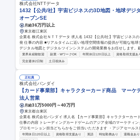
株式会社NTTデータ
1432【公共/社】宇宙ビジネスの3D地図・地球デジタ
オープンSE
36万円以上
月給
東京都江東区
企業名 株式会社ＮＴＴデータ 求人名 1432【公共/社】宇宙ビジネスの3D地図・地球デジタルツインシステムの開
発 仕事の内容 ■リアルタイムに近い地理空間情報の提供が可能な地球デジタルツインの実現に向けた、最先端の
デジタル地図とデジタルツインシステムの開発業務をお任せします。
す。 【プロジェクト概要】 ◎3D地理空間情報プロダクト、サービスの開発 ◎地球デジタルツインシステム、サ
業界未経験歓迎
副業・WワークOK
年間休日120日以上
資格取得支援あ
ービスの開発 【具体的には】◎プロダクト/システム/サービス開発等
完全週休2日制
土日祝休み
システム/ツール等の仕様検討、実現性検証、設計、開発、検証、運用
[AW3Dサービスの紹介] https://www.aw3d.jp/ 募集職種 1432【公共/社】宇宙ビジネスの3D地図・地球デジタルツ
インシステムの開発
正社員
株式会社バンダイ
【カード事業部】キャラクターカード商品 マーケテ
法人営業
31万5000円～40万円
月給
東京都台東区
企業名 株式会社バンダイ 求人名 【カード事業部】キャラクターカード商品 マーケティング担当（アジア全域）
仕事の内容 トレーディングカードゲームのアジア全域のマーケティングを担当いた
プロモーション担当どちらかをご担当いただきます ・アジアセール
向けた営業／各種分析 ・アジアプロモーション担当：プロモーション戦略の立案／実
年間休日120日以上
資格取得支援あり
英語
時短勤務あり
退職金あり
事業部】キャラクターカード商品 マーケティング担当（アジア全域）