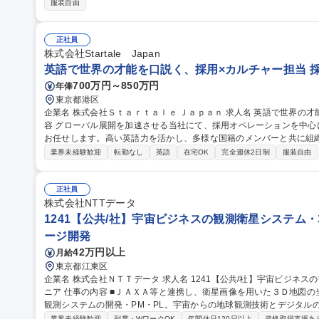
服装自由
正社員
株式会社Startale Japan
英語で世界の才能を口説く、採用×カルチャー担当 
700万円～850万円
年俸
東京都港区
企業名 株式会社Ｓｔａｒｔａｌｅ Ｊａｐａｎ 求人名 英語で世界の才能を口説く、採用×カルチャー担当 仕事の内
容 グローバル展開を加速させる当社にて、採用オペレーションを中
お任せします。高い英語力を活かし、多様な国籍のメンバーと共に組織の
ーバル採用のリード（単独での英語面談実施・候補者対応・採用進捗管
業界未経験歓迎
転勤なし
英語
在宅OK
完全週休2日制
服装自由
（パートナーシップ構築・メルマガ配信・求人情報発信） ■イベント
の顔としての対応） ■全社ワーケーションのロジスティクス運営 ■
に応じた必要なコーポレート実務全般 【業務内容の変更範囲】当社の指定する業務 募集職種 
正社員
口説く、採用×カルチャー担当
株式会社NTTデータ
1241【公共/社】宇宙ビジネスの観測衛星システム・
ージ開発
42万円以上
月給
東京都江東区
企業名 株式会社ＮＴＴデータ 求人名 1241【公共/社】宇宙ビジネスの観測衛星システム・３Ｄ地図の開発エンジ
ニア 仕事の内容 ■ＪＡＸＡ等と連携し、衛星画像を用いた３Ｄ地図の当社提供のソリューション『ＡＷ３Ｄ』や
観測システムの開発・PM・PL。宇宙からの地球観測技術とデジタル
ョンです。 ■衛星データとＡＩを駆使した地球デジタルツインの実現に向け、仕様検討から開発・運用までをリー
業界未経験歓迎
副業・WワークOK
年間休日120日以上
資格取得支援あ