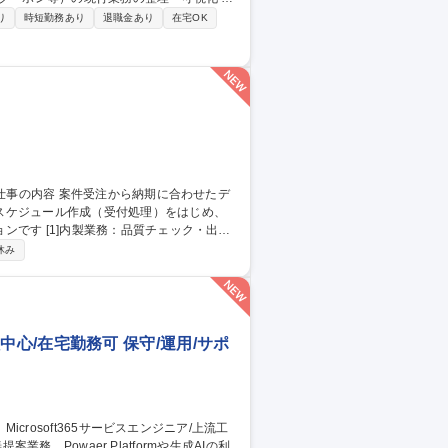
に向けたロードマップ作成および抜本的な業
り
時短勤務あり
退職金あり
在宅OK
定義 ■社内外関係者との調整・合意形成および
収益改善余地の発掘から効果創出までを一気通貫で担当
スケジュール作成（受付処理）をはじめ、
ェック・出荷
ントロール：月150～350件の進捗管理 ・顧
休み
元化 募集職種 【発送オペ
工程中心/在宅勤務可 保守/運用/サポ