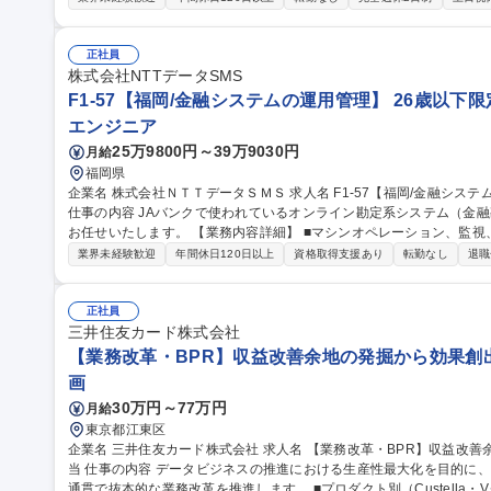
用保守■社内用オンプレミスサーバーの設計・運用保守■拠点の構築・
※当社の企業理念を実現するための社内環境づくり、つまり「チームワ
でも、どこでも、誰とでも、最高の仕事ができるITを提供する」をミッションとしていま
正社員
ドミニストレータ/社内SE/100人100通りのマッチングをITで支える
株式会社NTTデータSMS
F1-57【福岡/金融システムの運用管理】 26歳以下
エンジニア
25万9800円～39万9030円
月給
福岡県
企業名 株式会社ＮＴＴデータＳＭＳ 求人名 F1-57【福岡/金融システムの運用管理】★26歳以下限定未経験募集★
仕事の内容 JAバンクで使われているオンライン勘定系システム（金
お任せいたします。 【業務内容詳細】 ■マシンオペレーション、監視、インシデント対応 ■システム開発に伴う運
用受け入れ推進 ■改善活動、各種報告書作成 【業務の魅力】 ITIL
業界未経験歓迎
年間休日120日以上
資格取得支援あり
転勤なし
退職
当することができます。 募集職種 F1-57【福岡/金融シ
正社員
三井住友カード株式会社
【業務改革・BPR】収益改善余地の発掘から効果創
画
30万円～77万円
月給
東京都江東区
企業名 三井住友カード株式会社 求人名 【業務改革・BPR】収益改善余地の発掘から効果創出までを一気通貫で担
当 仕事の内容 データビジネスの推進における生産性最大化を目的に、収益改善余地の発掘から効果創出まで一気
通貫で抜本的な業務改革を推進します。 ■プロダクト別（Custella・Vクーポン等）の現行業務の整理・可視化 ■