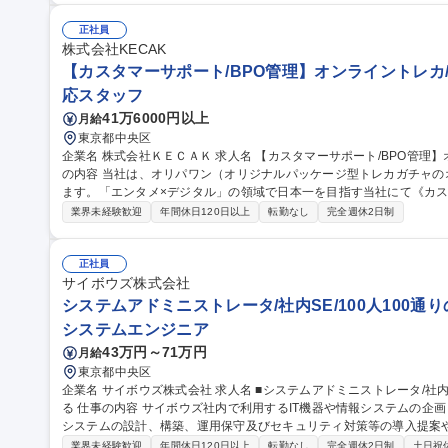
がら働ける環境です。 募集職種 【障がい者採用/契約社員】
正社員
株式会社KECAK
【カスタマーサポート/BPO管理】オンライントレカ/
応スタッフ
41万6000円以上
月給
東京都中央区
企業名 株式会社ＫＥＣＡＫ 求人名 【カスタマーサポート/BPO管理】オンライントレカ/エンタメ/急成長中★ 仕事
の内容 当社は、オリパワン（オリジナルパッケージ型トレカガチャ
ます。「エンタメ×デジタル」の領域で日本一を目指す当社にて《カス
社内CSチームの一員としてBPO（外部委託先）の管理・育成をご担
業界未経験歓迎
年間休日120日以上
転勤なし
完全週休2日制
ス品質向上を担います。 【具体的には】■BPO先との定期連携・情報
新 ■対応品質モニタリング・SLA/KPI管理 ■トレーニング実施・フ
の仕組み化に挑戦でき、ユーザーの熱量を直に感じながら体験価値向上に貢献できます。
正社員
サポート/BPO管理】オンライントレカ/エンタメ/急成長中★
サイボウズ株式会社
システムアドミニストレータ/社内SE/100人100通
システムエンジニア
43万円～71万円
月給
東京都中央区
企業名 サイボウズ株式会社 求人名 ■システムアドミニストレータ/社内SE/100人100通りのマッチングをITで支え
る 仕事の内容 サイボウズ社内で利用するIT機器や情報システムの企画・設計・調達・運用を担っています。情報
システムの設計、構築、運用保守及びセキュリティ対策等の導入提案
【業務内容】■サイボウズの働き方を支えるITシステムの設計/構築/運用保守■
業界未経験歓迎
年間休日120日以上
転勤なし
完全週休2日制
土日祝