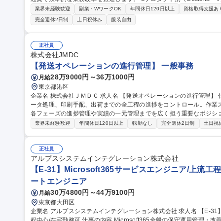
業務の理想像整理、現状との差分分析、改善施策の検討 ■理想像実現
業界未経験歓迎
副業・WワークOK
年間休日120日以上
資格取得支援あ
務改革の推進 ■Salesforce等を活用した業務プロセス最適化・要件
完全週休2日制
土日祝休み
服装自由
プロジェクトの進捗管理 募集職種 【業務改革・BPR】
正社員
株式会社JMDC
【発送オペレーションの進行管理】 一般事務
28万9000円～36万1000円
月給
東京都港区
企業名 株式会社ＪＭＤＣ 求人名 【発送オペレーションの進行管理】 仕事の内容 案件受注から納期に合わせたデ
ータ処理、印刷手配、出荷までの全工程の進捗をコントロール。作業
各フェーズの進捗管理や実績の一元管理までを広く担う重要なポジションです [1]内製業務：品質チ
対応・資材管理 [2]外注業務：発注進行 [3]進行管理・事務： ・案件コ
業界未経験歓迎
年間休日120日以上
転勤なし
完全週休2日制
土日祝
客対応：納品書等作成、連絡、問い合わせ ・クロージング：実績・書類管理、データ一
レーションの進行管理】
正社員
アルプスシステムインテグレーション株式会社
【E-31】Microsoft365サービスエンジニア/上流
ートエンジニア
30万4800円～44万9100円
月給
東京都大田区
企業名 アルプスシステムインテグレーション株式会社 求人名 【E-31】Microsoft365サービスエンジニア/上流工
程中心/在宅勤務可 仕事の内容 Microsoft365全般の保守運用管理・改善提案業務、Powaer Platformや生成AIの利