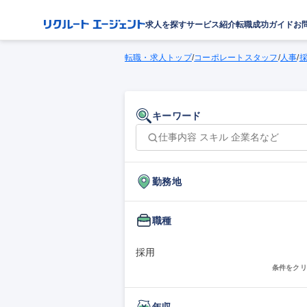
求人を探す
サービス紹介
転職成功ガイド
お
転職・求人トップ
/
コーポレートスタッフ
/
人事
/
キーワード
勤務地
職種
採用
条件をクリ
年収