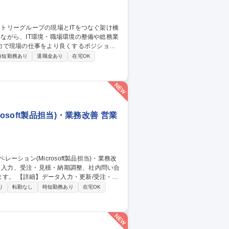
力で現場の仕事をより良くするポジション
時短勤務あり
退職金あり
在宅OK
インフラ整備・執務環境改善（レイアウト設
してのITプロジェクト進行支援、情報セキ
soft製品担当)・業務改善 営業
/受注・見
等の資料作成/AIツール(Microsoft
り
転勤なし
時短勤務あり
在宅OK
応の業務改善 【働き方】TeamsやGmailを活
ける環境を整えています。 募集職種
・業務改善