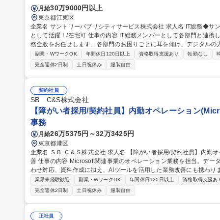
30万9000円以上
月給
東京都江東区
企業名 サントリーパブリシティサービス株式会社 求人名 IT総務◆サントリーグループの現場とITをつなぐ架け橋
として活躍！/在宅可 仕事の内容 IT総務メンバーとして各部門と連携しながら、IT環境・職場環境の整備や総務業
務全般をお任せします。各部門のお困りごとに耳を傾け、デジタルの
です。 ■各部・営業拠点の課題解決・業務改善推進 ■システム開発・運用、クラウド・自動化ツールの導入・運用
副業・WワークOK
年間休日120日以上
資格取得支援あり
転勤なし
■IT機器・ツール資産管理、利用者サポート ■営業拠点・本社のIT
完全週休2日制
土日祝休み
服装自由
計、設備・備品管理等） ■営業拠点の新規立ち上げ・撤退対応 ■PMと
ュリティ強化（社員教育、セキュリティツール管理・運用） 募集職種 IT総務◆サントリーグループの現場とITを
つなぐ架け橋として活躍！/在宅可
契約社員
SB C&S株式会社
【障がい者採用/契約社員】内勤オペレーション(Micro
事務
26万5375円～32万3425円
月給
東京都港区
企業名 ＳＢ Ｃ＆Ｓ株式会社 求人名 【障がい者採用/契約社員】内勤オペレーション(Microsoft製品担当)・業務改
善 仕事の内容 Microsoft関連事業のオペレーション業務を担当。データ入力、受注・見積・納期調整、社内問い合
わせ対応、資料作成に加え、AIツールを活用した業務改善にも携わります。 【詳細】データ入力・更新
積作成・納期調整/社内営業からの問い合わせ対応/マニュアル作成や売上データ
業界未経験歓迎
副業・WワークOK
年間休日120日以上
資格取得支援あ
Copilot、ChatGPT等)を活用したAIエージェント作成や問い合わせ対
完全週休2日制
土日祝休み
服装自由
用しています。障がい配慮に関する面談や在宅勤務など、無理なく柔軟に働
【障がい者採用/契約社員】内勤オペレーション(Microsoft製品担当)
正社員