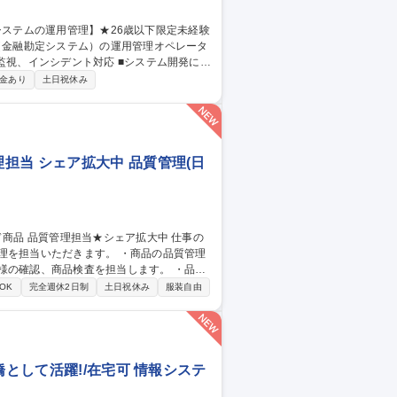
ILに基づいた大規模金融システムの運用業務
金あり
土日祝休み
or三鷹/金融システムの運用管理】★26歳以下限定未経験可★
担当 シェア拡大中 品質管理(日
だきます。 ・商品の品質管理
様の確認、商品検査を担当します。 ・品質
OK
完全週休2日制
土日祝休み
服装自由
橋として活躍!/在宅可 情報システ