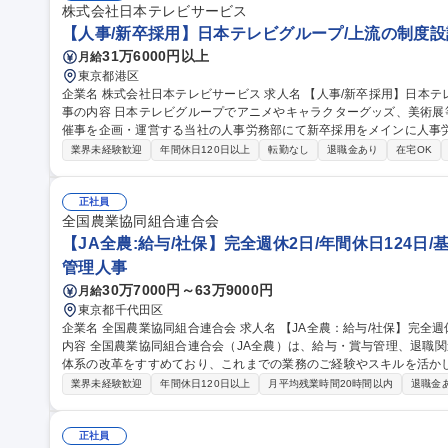
株式会社日本テレビサービス
【人事/新卒採用】日本テレビグループ/上流の制度設
31万6000円以上
月給
東京都港区
企業名 株式会社日本テレビサービス 求人名 【人事/新卒採用】日本テレビグループ/上流の制度設計も目指せる 仕
事の内容 日本テレビグループでアニメやキャラクターグッズ、美術
催事を企画・運営する当社の人事労務部にて新卒採用をメインに人事労務業務を幅
画・運用（大学訪問、説明会の企画・実施、インターンシップ企画等
業界未経験歓迎
年間休日120日以上
転勤なし
退職金あり
在宅OK
当者として採用活動を進めていただきます。 ■人事労務の日常オペレ
徴】海外向けIPやグッズの売り上げなどが好調で組織も拡大中。それ
設計が重要。将来的には社員育成制度の企画・運用や人事制度設計もお任せ。 募集職種 【人事/新卒
正社員
レビグループ/上流の制度設計も目指せる
全国農業協同組合連合会
【JA全農:給与/社保】完全週休2日/年間休日124日/
管理人事
30万7000円～63万9000円
月給
東京都千代田区
企業名 全国農業協同組合連合会 求人名 【JA全農：給与/社保】完全週休2日/年間休日124日/基本定時退社 仕事の
内容 全国農業協同組合連合会（JA全農）は、給与・賞与管理、退職
体系の改革をすすめており、これまでの業務のご経験やスキルを活か
ご経験・適性・希望をもとに、以下の中から担当いただく業務を決定し
業界未経験歓迎
年間休日120日以上
月平均残業時間20時間以内
退職金
応、年末調整業務 ■人事制度の運用・改善対応■社会保険に関する手続
向・受入出向に関する管理業務 ■退職給付金制度に関する業務 など 募集職種 【JA全農：給与/社保】完全週休2日/
年間休日124日/基本定時退社
正社員