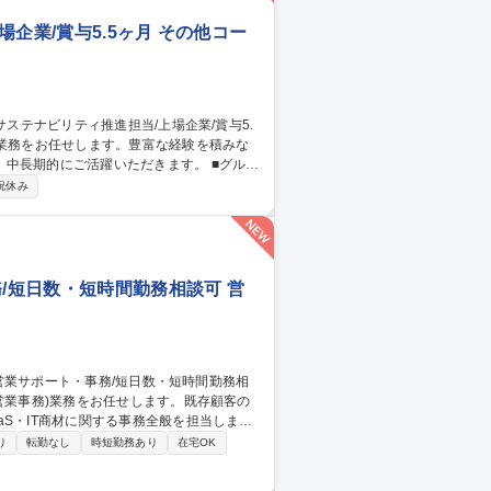
企業/賞与5.5ヶ月 その他コー
期的にご活躍いただきます。 ■グルー
略立案と推進。一例として環境経営の推進
祝休み
示対応(統合報告書、有価証券報告書 等) ■
※将来的には経理や人事などの他部署への配置転
務/短日数・短時間勤務相談可 営
S・IT商材に関する事務全般を担当しま
り
転勤なし
時短勤務あり
在宅OK
整備／提案資料や営業ツールの更新・運用
登用制度あり、ワークライフバランス整えな