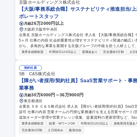
京阪ホールディングス株式会社
【大阪/事務系総合職】サステナビリティ推進担当/上場
ポレートスタッフ
26万2000円以上
月給
大阪府大阪市中央区
企業名 京阪ホールディングス株式会社 求人名 【大阪/事務系総合職】サステナビリティ推進担当/上場企業/賞与5.
5ヶ月 仕事の内容 社会的重要性が増すサステナビリティ関連の幅広い業務をお任せします。豊富な経験を積みな
がら、多角的な事業を展開する京阪グループの中核を担う人材として、中長
プ全体のサステナビリティ、ESGに関するデータ管理、情報収集、戦
業界未経験歓迎
年間休日120日以上
退職金あり
完全週休2日制
土日
(CO2削減、サーキュラーエコノミー、生物多様性 等) ■非財務情報の開
京阪版SDGｓたる「BIOSTYLE」のグループ内外への浸透、PR 
換も想定されており、幅広い事務業務へのキャリア展開が可能です。 募集職種 【大阪/事務系総合職】サステナビ
契約社員
リティ推進担当/上場企業/賞与5.5ヶ月
SB C&S株式会社
【障がい者採用/契約社員】SaaS営業サポート・事
業事務
30万6000円～36万9000円
月給
東京都港区
企業名 ＳＢ Ｃ＆Ｓ株式会社 求人名 【障がい者採用/契約社員】SaaS営業サポート・事務/短日数・短時間勤務相
談可 仕事の内容 営業チームの円滑な業務遂行を支える営業サポート(営業事務)業務をお任せします。既存顧客の
追加オーダー管理や営業ナレッジ収集、提案資料の更新管理など、Saa
す。 【詳細】既存顧客からの追加オーダー確認・管理／営業活動のオペレーション推進／主力商材のキャンペー
業界未経験歓迎
副業・WワークOK
年間休日120日以上
資格取得支援あ
ン・条件情報の把握と展開／営業ナレッジ・成功事例のドキュメント
完全週休2日制
土日祝休み
服装自由
整備／社内アンケートなどの進行管理・リマインドなど。 ※正社員