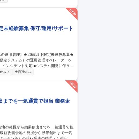
増床に伴うIT設備の設計、構築、運用保守
ークあふれる“会社”を創る」ために「いつ
す 募集職種 ■システムア
限定未経験募集 保守/運用/サポート
融勘定システム）の運用管理オペレーターを
に基づいた大規模金融システムの運用業務を担
金あり
土日祝休み
ステムの運用管理】★26歳以下限定未経験募集★
出までを一気通貫で担当 業務企