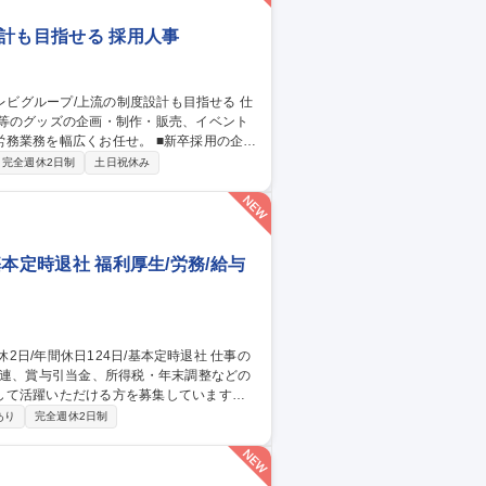
計も目指せる 採用人事
展等のグッズの企画・制作・販売、イベント
広くお任せ。 ■新卒採用の企
） ※社内の他部署を巻き込んで、メイン担
完全週休2日制
土日祝休み
ーション（勤怠管理、各種手続き） 【特
に伴い組織としても安定かつ成長できる組織
採用】日本テ
基本定時退社 福利厚生/労務/給与
関連、賞与引当金、所得税・年末調整などの
して活躍いただける方を募集しています。
ます。 ■給与・賞与管理業務■所得税対
あり
完全週休2日制
き・管理 ■人事システムの運用・管理■出