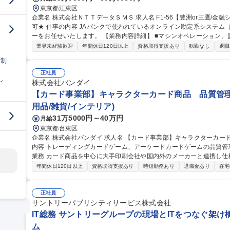
東京都江東区
企業名 株式会社ＮＴＴデータＳＭＳ 求人名 F1-56【豊洲or三鷹/金融システムの運用管理】★26歳以下限定未経験
可★ 仕事の内容 JAバンクで使われているオンライン勘定系システム（金融勘定システム）の運用管理オペレータ
ーをお任せいたします。 【業務内容詳細】 ■マシンオペレーション、監視、インシデント対応 ■システム開発に伴
う運用受け入れ推進 ■改善活動、各種報告書作成 【業務の魅力】 IT
業界未経験歓迎
年間休日120日以上
資格取得支援あり
転勤なし
退職
を担当することができます。 募集職種 F1-56【豊洲
日制
正社員
し
株式会社バンダイ
【カード事業部】キャラクターカード商品 品質管理
用品/雑貨/インテリア)
31万5000円～40万円
月給
東京都台東区
企業名 株式会社バンダイ 求人名 【カード事業部】キャラクターカード商品 品質管理担当★シェア拡大中 仕事の
内容 トレーディングカードゲーム、アーケードカードゲームの品質管理を担当いた
業務 カード商品を中心に大手印刷会社や国内外のメーカーと連携し仕
向上、持続性向上に向けた各種取組み 募集職種 【カード事業部】キャラクターカード商品 品質管理担当★シェア
年間休日120日以上
資格取得支援あり
時短勤務あり
退職金あり
在宅
拡大中
正社員
サントリーパブリシティサービス株式会社
IT総務 サントリーグループの現場とITをつなぐ架け
ム