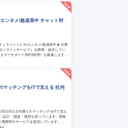
SaaS営業サポート・事務/短日数・短時間勤務相談可
エンタメ/急成長中 チャット対
のオンラインサービス）を開発・提供してい
タマーサポート/BPO管理》を募集します！
当。品質管理や教育、社内連携を通じサービ
同期 ■業務マニュアル・対応フロー共有・更
ィードバック 【仕事の魅力】急成長組織でCS
 募集職種 【カスタマー
りのマッチングをITで支える 社内
や展開等のサービスを提供しています。
社内用IaaS/SaaS/Idpの設計/構築/運
休み