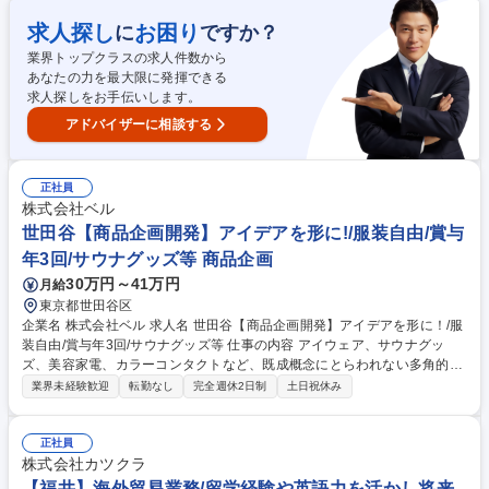
示会やオーダー資料からトレンドを先読みし商品を厳選。 ■商品登録：売
価設定、セールスコメントの追記をし、楽天市場など各モールに登録。 ■
求人探し
お困り
に
ですか？
スタイリング・発信：商品の魅力を最大化するコーディネートを組み、S
業界トップクラスの求人件数から
NS（Instagram等）で発信。 ■ブランド企画：進行中の自社ブランド立ち
あなたの力を最大限に発揮できる
上げにアイデアを反映。 募集職種 大阪【バイヤー/商品企画】インポート
求人探しをお手伝いします。
ブランドEC/残業10h/私服自由
アドバイザーに相談する
正社員
株式会社ベル
世田谷【商品企画開発】アイデアを形に!/服装自由/賞与
年3回/サウナグッズ等 商品企画
30万円～41万円
月給
東京都世田谷区
企業名 株式会社ベル 求人名 世田谷【商品企画開発】アイデアを形に！/服
装自由/賞与年3回/サウナグッズ等 仕事の内容 アイウェア、サウナグッ
ズ、美容家電、カラーコンタクトなど、既成概念にとらわれない多角的な
商品展開を行う当社にて、商品の企画から発売後のフォローまで一気通貫
業界未経験歓迎
転勤なし
完全週休2日制
土日祝休み
でお任せします！ 【具体的な業務内容】 ■市場調査とトレンド分析■新商
品のアイディアを形にし、コンセプトを策定■ライセンス交渉、契約支
援、およびODM/OEM先との企画・進行管理を行います■店舗ディスプレ
正社員
イの企画・販促提案■発売後の市場反応分析とリニューアル検討等。店舗
株式会社カツクラ
に足を運びユーザーの声を拾い、次なるヒット作を企画していただきます
【福井】海外貿易業務/留学経験や英語力を活かし将来