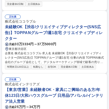
ちしております。 【詳細】■お客様の要望に沿ったアイウェアを製造する
完全週休2日制
土日祝休み
ために、アメリカ･ヨーロッパのブランド社と直接やり取りを行い、自社
の技術力や魅力についての営業をしていただきます。将来的には海外出張
に出向き、展示会にも参加いただける方を募集しています。 ■売上の95％
正社員
は海外輸出なので、多国籍の方々と協働し、グローバルにご活躍いただけ
株式会社ココラブル
る方を歓迎いたします。 募集職種 【大阪/海外営業】未経験歓迎！世界的
未経験OK【渋谷/クリエイティブディレクター(SNS広
ブランドを手掛ける眼鏡・サングラスのOEM
告)】TOPPANグループ/週1在宅 クリエイティブディレ
クター
33万3334円～37万5000円
月給
東京都渋谷区
企業名 株式会社ココラブル 求人名 未経験OK【渋谷/クリエイティブディ
レクター(SNS広告)】TOPPANグループ/週1在宅 仕事の内容 TOPPAN株式
会社のグループ会社として、デジタルマーケティング領域で顧客の売り上
げやサービスのグロースを強みとしています。今回はマーケティング支援
年間休日120日以上
転勤なし
在宅OK
完全週休2日制
土日祝休み
事業に関わる【クリエイティブディレクター】を募集！ 顧客のサービス・
商品の売上拡大につながるクリエイティブの企画進行を担当。コンサルタ
ントとチームを組み、分析に基づく改善施策を議論しながら数字成果にこ
正社員
だわったクリエイティブ企画をおこない、デザイナーと連携して制作進行
株式会社インテリアズ
していただきます。担当する業界は化粧品・アパレル・食品・不動産など
【東京/営業】未経験者OK・家具にご興味のある方/年
幅広く、ベンチャーから大手企業まで多様なクライアントの成長に関わる
休123日/大和ハウスグループ 日用品/アパレル/インテリ
ことができます。 募集職種 未経験OK【渋谷/クリエイティブディレクター
ア法人営業
(SNS広告)】TOPPANグループ/週1在宅
25万円～34万円
月給