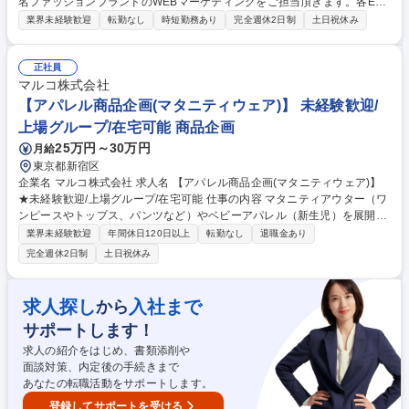
名ファッションブランドのWEBマーケティングをご担当頂きます。各EC
事業の売上や状況を分析して、マーケティング施策を検討し、クライアン
業界未経験歓迎
転勤なし
時短勤務あり
完全週休2日制
土日祝休み
トと打合せのうえWEB広告運用までを行います。 ■各ファッションブラン
ドの直営ECサイトのアクセス解析や顧客分析など ■マーケティング戦略や
Web企画の立案 ■取引先との定例ミーティング ■広告予算管理、運用・効
正社員
果測定などの実務業務など 募集職種 未経験歓迎【WEBマーケティング】
マルコ株式会社
働きやすい環境で、ワクワクする事業を◎
【アパレル商品企画(マタニティウェア)】 未経験歓迎/
上場グループ/在宅可能 商品企画
25万円～30万円
月給
東京都新宿区
企業名 マルコ株式会社 求人名 【アパレル商品企画(マタニティウェア)】
★未経験歓迎/上場グループ/在宅可能 仕事の内容 マタニティアウター（ワ
ンピースやトップス、パンツなど）やベビーアパレル（新生児）を展開す
る老舗ブランド『エンジェリーベ』の商品企画・開発、MD業務をお任せ
業界未経験歓迎
年間休日120日以上
転勤なし
退職金あり
いたします。 当社は少数精鋭のため、裁量権が大きく、ご自身で考えて提
完全週休2日制
土日祝休み
案・実行できる環境がありますので、商品企画としてキャリアアップした
い人はぜひご応募ください。【職務詳細】■市場調査・マーケティング■オ
リジナル商品の企画＆生産（原価・ロット・リードタイムなどの交渉）■
求人探し
入社まで
から
バイイング商品の選定■販売計画＆売上分析■撮影立ち合い（画像セレクト
サポートします！
まで） 募集職種 【アパレル商品企画(マタニティウェア)】★未経験歓迎/
上場グループ/在宅可能
求人の紹介をはじめ、書類添削や
面談対策、内定後の手続きまで
あなたの転職活動をサポートします。
登録してサポートを受ける