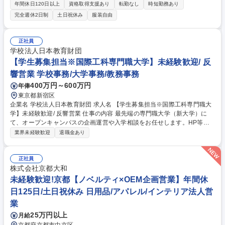
業務からスタート。ゆくゆくは企画立案等の上流工程を担うプロへの成長
年間休日120日以上
資格取得支援あり
転勤なし
時短勤務あり
を推進します。異業種からの成長実績もあります。 【まずお任せしたい業
完全週休2日制
土日祝休み
服装自由
務】■商談・依頼受領：版権元との打合せ、商品コンセプトや仕様確認 ■
サンプル製作・確認：工場でのサンプル作成、実物チェック ■検品・納
品：色味や縫製品質の確認、出荷準備や納品対応 【ゆくゆくお任せしたい
正社員
業務】■ぬいぐるみやテーマパークグッズ等のデザイン企画・提案 ■版権
学校法人日本教育財団
元とのデザイン調整、修正対応、最終確定 ■サイズ、生地、色などをまと
【学生募集担当※国際工科専門職大学】未経験歓迎/ 反
めたサンプル指示書作成 ■量産指示 募集職種 未経験がプロへ【キャラク
響営業 学校事務/大学事務/教務事務
ターグッズ/雑貨デザイナー】人気IPぬいぐるみ案件増
400万円～600万円
年俸
東京都新宿区
企業名 学校法人日本教育財団 求人名 【学生募集担当※国際工科専門職大
学】未経験歓迎/ 反響営業 仕事の内容 最先端の専門職大学（新大学）に
て、オープンキャンパスの企画運営や入学相談をお任せします。HP等を
見て興味を持ってくださった志願者や保護者への100%反響営業で、新規
業界未経験歓迎
退職金あり
開拓は一切ありません。 問い合わせのあった学生や保護者へ、大学の魅力
や他校との違いを伝え、入学に向けて提案します。またSNSの運用や、オ
ープンキャンパス等のイベント企画、入学後の学生の事務サポートや学内
正社員
運営にも携わります。個人ノルマではなくチームで目標達成を目指すスタ
株式会社京都大和
イルで、達成時にはインセンティブを支給します。 募集職種 【学生募集
未経験歓迎!京都【ノベルティ×OEM企画営業】年間休
担当※国際工科専門職大学】未経験歓迎/ 反響営業
日125日/土日祝休み 日用品/アパレル/インテリア法人営
業
25万円以上
月給