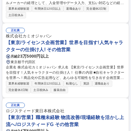
ルメーカーの経理として、入金管理やデータ入力、支払い対応などの経理
事務業務をお任せします。専門知識不要です。まずは基本業務から習得し
業界未経験歓迎
年間休日120日以上
退職金あり
完全週休2日制
ていただきます。決算や税務は税理士へ委託しています。 ■売掛金・買掛
土日祝休み
金管理：お客様からの入金確認や仕入れ先への支払い管理 ■データ処理・
入力作業：専用システムへの入金・支払い情報の入力 ■銀行振込作業：ネ
ットバンキングを利用した振込対応 ■入出金対応：現金の取り扱い・管理
正社員
■試算表の作成：月々の利益や経費をまとめる損益表の作成 ■電話対応：
株式会社カミオジャパン
社内外の問い合わせ対応 募集職種 【名駅直結/経理/未経験歓迎/土日祝休】
【東京/ライセンス企画営業】世界を目指す!人気キャラ
基本定時退社でプライベートも充実！
クターの仕掛け人! その他営業
23万5000円以上
月給
東京都千代田区
企業名 株式会社カミオジャパン 求人名 【東京/ライセンス企画営業】世界
を目指す！人気キャラクターの仕掛け人！ 仕事の内容 ■自社キャラクター
を世界へ！商品化や広告起用など、あらゆる可能性を引き出す企画営業で
す。あなたのアイデアと行動力で、新たなヒットキャラクターを育ててみ
業界未経験歓迎
年間休日120日以上
転勤なし
英語
退職金あり
ませんか？ ■『もちもちぱんだ』『いーすとけん。』等の人気キャラクタ
完全週休2日制
土日祝休み
服装自由
ーや、新キャラクターのライセンスアウト（権利の貸出）営業をお任せし
ます。ターゲットは文具・アパレル・食品から広告・イベントまで無限
大。市場分析、年間育成計画の立案、国内外の企業へのアプローチ、契約
正社員
まで一気通貫で担当。まるで芸能マネージャーのように、キャラクターの
ロジスティード東日本株式会社
未来を創造する仕事です。 募集職種 【東京/ライセンス企画営業】世界を
【東京/営業】職種未経験 物流改善/現場経験を活かし上
目指す！人気キャラクターの仕掛け人！
流へ/ロジスティードG その他営業