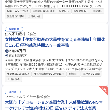
企画営業★美容業界の進化と発展のサポーター 仕事の内容 お客様である
各種サロンに対して、サロン情報サイト『HOT PEPPER Beauty』への掲
載などを通して、業界や担当地域のトレンドを把握し、クライアントの課
副業・WワークOK
年間休日120日以上
転勤なし
時短勤務あり
在宅OK
題に対して具体的な解決策を提案していただきます。 各種美容系サロンク
完全週休2日制
土日祝休み
ライアントへ新規・既存営業をお任せします。ただサービスを売るのでは
なく、店舗集客UPの課題解決提案を行います。より効果のある記事提案/
キャンペーンや特別メニューの提案/店舗ブランディング企画提案等にも挑
契約社員
戦できます。【例えば…】担当エリア内のヘア/ネイル/エステサロン・ジ
住友不動産株式会社
ム・ヨガ等に対し、『HOT PEPPER Beauty』を用いた集客支援と、『SA
女性歓迎【住友不動産の大黒柱を支える事務職】年間休
LON BOARD』を用いた業務支援を実施します。 募集職種 【宇都宮】★H
日125日/平均残業時間15h 一般事務
OT PEPPER Beautyの企画営業★美容業界の進化と発展のサポーター
25万円
月給
東京都新宿区
企業名 住友不動産株式会社 求人名 女性歓迎【住友不動産の大黒柱を支え
る事務職】年間休日125日/平均残業時間15h 仕事の内容 ★女性歓迎ポジ
ティブアクション求人★ 総合不動産デベロッパーである住友不動産の営業
利益の7割を占め、大黒柱ともいえる「ビル事業本部」を支える事務職を
年間休日120日以上
月平均残業時間20時間以内
転勤なし
完全週休2日制
募集いたします。 【詳細】以下の業務の中から適性に応じてポジションを
土日祝休み
ご提案します ■ラ・トゥールをはじめとした賃貸事業における事務（契
約、社内申請、請求書処理など） ■テナント工事の事務（請負工事の事
務、支払請求書の処理など） ■ビル企画管理における事務（駐車場契約な
正社員
ど） 募集職種 女性歓迎【住友不動産の大黒柱を支える事務職】年間休日1
ソーシャルワイヤー株式会社
25日/平均残業時間15h
大阪市【プロモーション企画営業】未経験歓迎/SNSマ
ーケ/テレアポ無/年休120日 広告/メディア法人営業