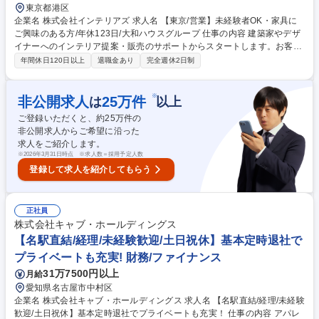
東京都港区
企業名 株式会社インテリアズ 求人名 【東京/営業】未経験者OK・家具に
ご興味のある方/年休123日/大和ハウスグループ 仕事の内容 建築家やデザ
イナーへのインテリア提案・販売のサポートからスタートします。お客様
の理想の空間を実現するために、カタログやサンプルを用いた製品選定、
年間休日120日以上
退職金あり
完全週休2日制
見積作成、現場での納品立ち会いなどを担当します。 ■製品知識の習得、
カタログやサンプルの整理・手配 ■先輩営業への同行、打ち合わせの議事
録作成 ■見積書作成、海外メーカーへの納期確認（メール等） ■納品現場
※
非公開求人
25
万件
は
以上
での立ち会い、検品サポート 入社後はOJTを中心に、徐々に担当案件を増
ご登録いただくと、約
25
万件の
やしていただきます。 【業務内容の変更範囲】当社の指定する業務 募集
非公開求人からご希望に沿った
職種 【東京/営業】未経験者OK・家具にご興味のある方/年休123日/大和ハ
求人をご紹介します。
ウスグループ
※
2026年3月31日時点 ※求人数＝採用予定人数
登録して求人を紹介してもらう
正社員
株式会社キャブ・ホールディングス
【名駅直結/経理/未経験歓迎/土日祝休】基本定時退社で
プライベートも充実! 財務/ファイナンス
31万7500円以上
月給
愛知県名古屋市中村区
企業名 株式会社キャブ・ホールディングス 求人名 【名駅直結/経理/未経験
歓迎/土日祝休】基本定時退社でプライベートも充実！ 仕事の内容 アパレ