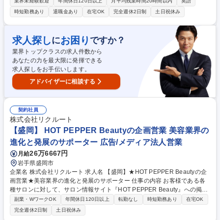
し、試験依頼やマニュアル整備等を通じて、不良品を出さない仕組み作り
業界未経験歓迎
年間休日120日以上
月平均残業時間20時間以内
英語
を担っていただきます。 【具体的には ■外部試験機関への検査依頼・進捗
時短勤務あり
退職金あり
在宅OK
完全週休2日制
土日祝休み
管理 ■品質トラブル発生時の原因究明・調査（海外拠点との連携） ■グル
ープ内共通ルールの設定・運用確認 ■社内試験マニュアルの改訂・アップ
デート ■社内CSR監査の実施・サポート ※入社後は先輩が丁寧に指導しま
求人探し
お困り
に
ですか？
す。2年目以降は海外出張のチャンスもあり、グローバルに活躍の場を広
業界トップクラスの求人件数から
げられます。 ★ものづくりへの興味のある方のご応募お待ちしておりま
あなたの力を最大限に発揮できる
す！ 募集職種 北参道【品質管理】未経験OK！語学力が活かせる！業界ト
求人探しをお手伝いします。
ップシェア/年休126日
アドバイザーに相談する
契約社員
株式会社リクルート
【盛岡】 HOT PEPPER Beautyの企画営業 美容業界の
進化と発展のサポーター 広告/メディア法人営業
26万6667円
月給
岩手県盛岡市
企業名 株式会社リクルート 求人名 【盛岡】★HOT PEPPER Beautyの企
画営業★美容業界の進化と発展のサポーター 仕事の内容 お客様である各
種サロンに対して、サロン情報サイト『HOT PEPPER Beauty』への掲載
などを通して、業界や担当地域のトレンドを把握し、クライアントの課題
副業・WワークOK
年間休日120日以上
転勤なし
時短勤務あり
在宅OK
に対して具体的な解決策を提案していただきます。 各種美容系サロンクラ
完全週休2日制
土日祝休み
イアントへ新規・既存営業をお任せします。ただサービスを売るのではな