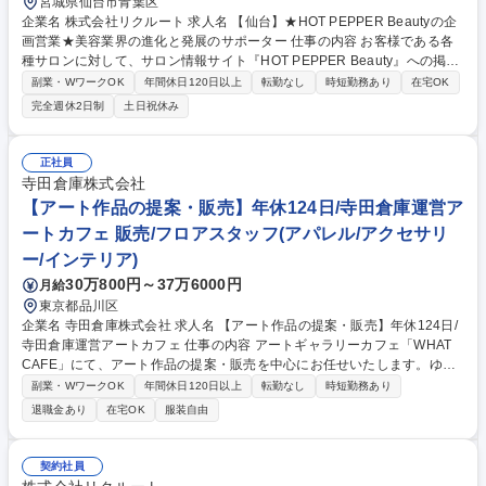
宮城県仙台市青葉区
企業名 株式会社リクルート 求人名 【仙台】★HOT PEPPER Beautyの企
画営業★美容業界の進化と発展のサポーター 仕事の内容 お客様である各
種サロンに対して、サロン情報サイト『HOT PEPPER Beauty』への掲載
などを通して、業界や担当地域のトレンドを把握し、クライアントの課題
副業・WワークOK
年間休日120日以上
転勤なし
時短勤務あり
在宅OK
に対して具体的な解決策を提案していただきます。 各種美容系サロンクラ
完全週休2日制
土日祝休み
イアントへ新規・既存営業をお任せします。ただサービスを売るのではな
く、店舗集客UPの課題解決提案を行います。より効果のある記事提案/キ
ャンペーンや特別メニューの提案/店舗ブランディング企画提案等にも挑戦
正社員
できます。【例えば…】担当エリア内のヘア/ネイル/エステサロン・ジ
寺田倉庫株式会社
ム・ヨガ等に対し、『HOT PEPPER Beauty』を用いた集客支援と、『SA
【アート作品の提案・販売】年休124日/寺田倉庫運営ア
LON BOARD』を用いた業務支援を実施します。 募集職種 【仙台】★HO
ートカフェ 販売/フロアスタッフ(アパレル/アクセサリ
T PEPPER Beautyの企画営業★美容業界の進化と発展のサポーター
ー/インテリア)
30万800円～37万6000円
月給
東京都品川区
企業名 寺田倉庫株式会社 求人名 【アート作品の提案・販売】年休124日/
寺田倉庫運営アートカフェ 仕事の内容 アートギャラリーカフェ「WHAT
CAFE」にて、アート作品の提案・販売を中心にお任せいたします。ゆく
ゆくはイベント企画や販促、販売戦略の立案などにも携わり、アートを通
副業・WワークOK
年間休日120日以上
転勤なし
時短勤務あり
じた新たな価値創造に挑戦いただきます。 【業務の詳細】 ■ご来店された
退職金あり
在宅OK
服装自由
お客様へのアート作品の提案・販売・接客 ■作品展示準備、店舗オペレー
ション改善、売場づくり ■販売手法の改善、接客マニュアル整備、スタッ
フ育成サポート ■イベント・PR施策・SNS等の企画運営（将来的に担
契約社員
当） ■物販・飲食テナントの誘致、運営管理 など 募集職種 【アート作品