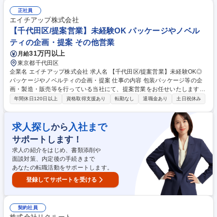
よる戦術実行 ■複数職種から成るチームのリード(データ、クリエイティ
ブ、プロダクトマネジメント等) ■プロジェクトマネジメン(スコープ設
正社員
定、KGI/KPI、ロードマップ、タスク管理、リソース要求/管理、PJコミュ
エイチアップ株式会社
ニケーション等) 募集職種 【マーケティング×BizDev(事業開発)】職種未
【千代田区/提案営業】未経験OK パッケージやノベル
経験歓迎/上流マーケティング◎
ティの企画・提案 その他営業
31万円以上
月給
東京都千代田区
企業名 エイチアップ株式会社 求人名 【千代田区/提案営業】未経験OK◎
パッケージやノベルティの企画・提案 仕事の内容 包装パッケージ等の企
画・製造・販売等を行っている当社にて、提案営業をお任せいたします。
お客様の商品の顔となり魅力を引き出すパッケージの領域で、ゼロから商
年間休日120日以上
資格取得支援あり
転勤なし
退職金あり
土日祝休み
流を組み立てられる非常に裁量の大きい仕事です。 アポイント取得からデ
ザイナー同席でのヒアリング、パッケージ企画及びサンプル発注、提案と
条件調整、生産管理から納品までの進捗管理等を一貫して担当します。最
求人探し
入社まで
から
新トレンドに沿ったノベルティやOEM製品の開発にも対応可能。自ら課題
サポートします！
を設定し解決へと導くアクションが直接成果に繋がります。 募集職種
【千代田区/提案営業】未経験OK◎パッケージやノベルティの企画・提案
求人の紹介をはじめ、書類添削や
面談対策、内定後の手続きまで
あなたの転職活動をサポートします。
登録してサポートを受ける
契約社員