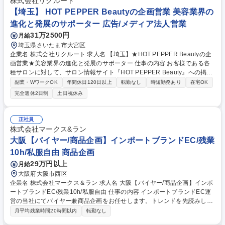
株式会社リクルート
の提案・販売】年休124日/寺田倉庫運営アートカフェ
【埼玉】 HOT PEPPER Beautyの企画営業 美容業界の
進化と発展のサポーター 広告/メディア法人営業
31万2500円
月給
埼玉県さいたま市大宮区
企業名 株式会社リクルート 求人名 【埼玉】★HOT PEPPER Beautyの企
画営業★美容業界の進化と発展のサポーター 仕事の内容 お客様である各
種サロンに対して、サロン情報サイト『HOT PEPPER Beauty』への掲載
などを通して、業界や担当地域のトレンドを把握し、クライアントの課題
副業・WワークOK
年間休日120日以上
転勤なし
時短勤務あり
在宅OK
に対して具体的な解決策を提案していただきます。 各種美容系サロンクラ
完全週休2日制
土日祝休み
イアントへ新規・既存営業をお任せします。ただサービスを売るのではな
く、店舗集客UPの課題解決提案を行います。より効果のある記事提案/キ
ャンペーンや特別メニューの提案/店舗ブランディング企画提案等にも挑戦
正社員
できます。【例えば…】担当エリア内のヘア/ネイル/エステサロン・ジ
株式会社マークス&ラン
ム・ヨガ等に対し、『HOT PEPPER Beauty』を用いた集客支援と、『SA
大阪【バイヤー/商品企画】インポートブランドEC/残業
LON BOARD』を用いた業務支援を実施します。 募集職種 【埼玉】★HO
10h/私服自由 商品企画
T PEPPER Beautyの企画営業★美容業界の進化と発展のサポーター
29万円以上
月給
大阪府大阪市西区
企業名 株式会社マークス＆ラン 求人名 大阪【バイヤー/商品企画】インポ
ートブランドEC/残業10h/私服自由 仕事の内容 インポートブランドEC運
営の当社にてバイヤー兼商品企画をお任せします。トレンドを先読みした
仕入れから、SNS発信、進行中の自社ブランド立ち上げまで、裁量を持っ
月平均残業時間20時間以内
転勤なし
て携われる、市場価値の高いポジションです。 ■国内外の展示会：海外展