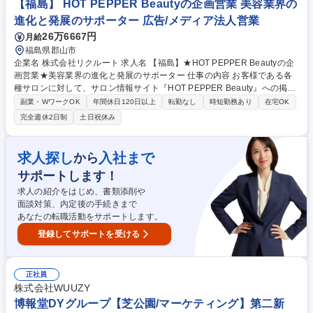
に乗り、入学までの不安を解消します。 募集職種 【学生募集担当】未経
【福島】 HOT PEPPER Beautyの企画営業 美容業界の
験から学校運営のコアメンバー！医療・福祉の未来を支える
進化と発展のサポーター 広告/メディア法人営業
26万6667円
月給
福島県郡山市
企業名 株式会社リクルート 求人名 【福島】★HOT PEPPER Beautyの企
画営業★美容業界の進化と発展のサポーター 仕事の内容 お客様である各
種サロンに対して、サロン情報サイト『HOT PEPPER Beauty』への掲載
などを通して、業界や担当地域のトレンドを把握し、クライアントの課題
副業・WワークOK
年間休日120日以上
転勤なし
時短勤務あり
在宅OK
に対して具体的な解決策を提案していただきます。 各種美容系サロンクラ
完全週休2日制
土日祝休み
イアントへ新規・既存営業をお任せします。ただサービスを売るのではな
く、店舗集客UPの課題解決提案を行います。より効果のある記事提案/キ
ャンペーンや特別メニューの提案/店舗ブランディング企画提案等にも挑戦
求人探し
入社まで
から
できます。【例えば…】担当エリア内のヘア/ネイル/エステサロン・ジ
サポートします！
ム・ヨガ等に対し、『HOT PEPPER Beauty』を用いた集客支援と、『SA
LON BOARD』を用いた業務支援を実施します。 募集職種 【福島】★HO
求人の紹介をはじめ、書類添削や
T PEPPER Beautyの企画営業★美容業界の進化と発展のサポーター
面談対策、内定後の手続きまで
あなたの転職活動をサポートします。
登録してサポートを受ける
正社員
株式会社WUUZY
博報堂DYグループ【芝公園/マーケティング】第二新