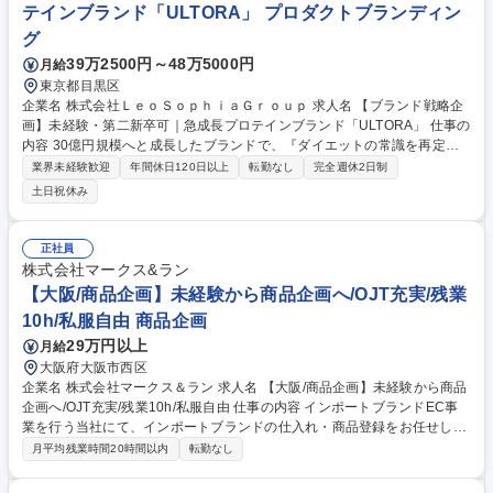
テインブランド「ULTORA」 プロダクトブランディン
グ
39万2500円～48万5000円
月給
東京都目黒区
企業名 株式会社ＬｅｏＳｏｐｈｉａＧｒｏｕｐ 求人名 【ブランド戦略企
画】未経験・第二新卒可｜急成長プロテインブランド「ULTORA」 仕事の
内容 30億円規模へと成長したブランドで、『ダイエットの常識を再定義
する』というULTORAの思想そのものを、世の中にどう浸透させていくか
業界未経験歓迎
年間休日120日以上
転勤なし
完全週休2日制
という、ブランド戦略の核心部分をお任せいたします。 【具体的な業務内
土日祝休み
容】 ■ブランドアイデンティティ（Vision/Mission/Value）の言語化・構
造化 ■ランドの中長期ロードマップの構築、機能的価値・戦略の明確化 ■
定着させるためのストーリー設計や言語の統一と一貫したブランド発信 ■
正社員
各種メディアと連動させた企業コラボやイベントの戦略立案・実行 ■各SN
株式会社マークス&ラン
S（LINE/X/Instagram）の運営戦略・戦術の策定および実行 募集職種 【ブ
【大阪/商品企画】未経験から商品企画へ/OJT充実/残業
ランド戦略企画】未経験・第二新卒可｜急成長プロテインブランド「ULT
10h/私服自由 商品企画
ORA」
29万円以上
月給
大阪府大阪市西区
企業名 株式会社マークス＆ラン 求人名 【大阪/商品企画】未経験から商品
企画へ/OJT充実/残業10h/私服自由 仕事の内容 インポートブランドEC事
業を行う当社にて、インポートブランドの仕入れ・商品登録をお任せしま
す。未経験の方も充実のOJTで安心！まずは登録業務等からスタートし、
月平均残業時間20時間以内
転勤なし
将来的には商品企画へも携われる環境です。 【具体的には】 ■商品登録：
各ECモールへの登録や売価設定、魅力的な紹介文の作成 ■仕入れ：国内外