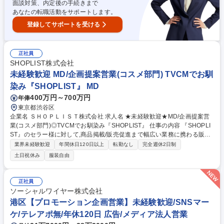
ァッションブランド/英語力を活かせる◎
面談対策、内定後の手続きまで
あなたの転職活動をサポートします。
登録してサポートを受ける
正社員
SHOPLIST株式会社
未経験歓迎 MD/企画提案営業(コスメ部門) TVCMでお馴
染み『SHOPLIST』 MD
400万円～700万円
年俸
東京都渋谷区
企業名 ＳＨＯＰＬＩＳＴ株式会社 求人名 ★未経験歓迎★MD/企画提案営
業(コスメ部門)◎TVCMでお馴染み『SHOPLIST』 仕事の内容 『SHOPLI
ST』のセラー様に対して,商品掲載/販売促進まで幅広い業務に携わる販促
企画営業として活躍いただく方を募集します！ 【詳細】■幅広いコスメア
業界未経験歓迎
年間休日120日以上
転勤なし
完全週休2日制
イテムを販売するセラーへの広告提案を行い, 『SHOPLIST』の品揃え拡
土日祝休み
服装自由
充と担当カテゴリーの売上/広告収入の拡大を推進いただきます。■『SHO
PLIST』へ新規出店いただくクライアントの新規開拓営業をしていただく
こともあります。 【特徴】■流行/トレンドにアンテナを張りながら,セラ
正社員
ー様と販売戦略を練る,いわば「ヒット商品の仕掛け人」ともいえるポジシ
ソーシャルワイヤー株式会社
ョンです。■セラー様に対してプロモーション活動を含む販売促進活動ま
港区【プロモーション企画営業】未経験歓迎/SNSマー
でをワンストップで担当します。 募集職種 ★未経験歓迎★MD/企画提案
ケ/テレアポ無/年休120日 広告/メディア法人営業
営業(コスメ部門)◎TVCMでお馴染み『SHOPLIST』