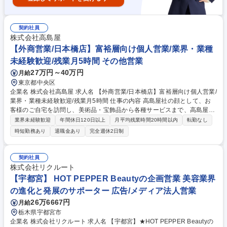
契約社員
株式会社高島屋
【外商営業/日本橋店】富裕層向け個人営業/業界・業種
未経験歓迎/残業月5時間 その他営業
27万円～40万円
月給
東京都中央区
企業名 株式会社高島屋 求人名 【外商営業/日本橋店】富裕層向け個人営業/
業界・業種未経験歓迎/残業月5時間 仕事の内容 高島屋社の顔として、お
客様のご自宅を訪問し、美術品・宝飾品から各種サービスまで、高島屋社
が取り扱うあらゆる商品・サービスをお客様のご要望に応じて柔軟にコン
業界未経験歓迎
年間休日120日以上
月平均残業時間20時間以内
転勤なし
サルティング提案するお仕事です。 【具体的には】 ■既に信頼関係のある
時短勤務あり
退職金あり
完全週休2日制
お客様(富裕層を中心とした個人顧客)のご自宅を定期的に訪問し、ライフ
スタイルやニーズのヒアリングを行います。 ■お伺いしたご要望に基づ
き、美術品・高級時計・国内外のファッション、さらには資産計画に至る
契約社員
まで、高島屋のすべてのリソースを駆使した最適なご提案を企画・実行し
株式会社リクルート
ます。 ■多様な経験をされた方と接することで自己成長にも繋がるお仕事
【宇都宮】 HOT PEPPER Beautyの企画営業 美容業界
です。 募集職種 【外商営業/日本橋店】富裕層向け個人営業/業界・業種未
の進化と発展のサポーター 広告/メディア法人営業
経験歓迎/残業月5時間
26万6667円
月給
栃木県宇都宮市
企業名 株式会社リクルート 求人名 【宇都宮】★HOT PEPPER Beautyの