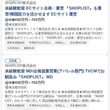
SHOPLIST株式会社
未経験歓迎 ECサイト企画・運営 『SHOPLIST』を運
営/韓国語力を活かせます ECサイト運営
450万円～700万円
年俸
東京都渋谷区
企業名 ＳＨＯＰＬＩＳＴ株式会社 求人名 ★未経験歓迎★ECサイト企画・
運営◎『SHOPLIST』を運営/韓国語力を活かせます 仕事の内容 TVCMで
お馴染みのファションサイト『SHOPLIST』の企画・運営を担当いただき
ます！ 【自社マルチチャネル販売の戦略立案・運営】■『SHOPLIST』の
業界未経験歓迎
年間休日120日以上
転勤なし
完全週休2日制
倉庫在庫を活用した他モール(楽天市場/Qoo10/Yahoo!等)の運営全般 ■各
土日祝休み
服装自由
モールの特性に合わせた商品企画・ラインナップ選定 ■モール担当者との
セール交渉/販促施策(ポイント/クーポン等)の実行 【他モール連携システ
ムの企画・要件定義】■『SHOPLIST』×他モールを繋ぐプラットフォーム
正社員
の構築 ■在庫同期/受注管理システム等の導入・連携企画 ■物流フローの設
SHOPLIST株式会社
計/エンジニアと連携したシステム要件定義 ※「その他労働条件の備考」
未経験歓迎 MD/企画提案営業(アパレル部門) TVCMでお
に続きを記載 募集職種 ★未経験歓迎★ECサイト企画・運営◎『SHOPLI
馴染み『SHOPLIST』 MD
ST』を運営/韓国語力を活かせます
400万円～700万円
年俸
東京都渋谷区
企業名 ＳＨＯＰＬＩＳＴ株式会社 求人名 ★未経験歓迎★MD/企画提案営
業(アパレル部門)◎TVCMでお馴染み『SHOPLIST』 仕事の内容 『SHOP
LIST』のセラー様に対して,商品掲載/販売促進まで幅広い業務に携わる販
促企画営業として活躍いただく方を募集します！ 【詳細】■幅広いファッ
業界未経験歓迎
年間休日120日以上
転勤なし
完全週休2日制
ションアイテムを販売するセラーへの広告提案を 行い,『SHOPLIST』の