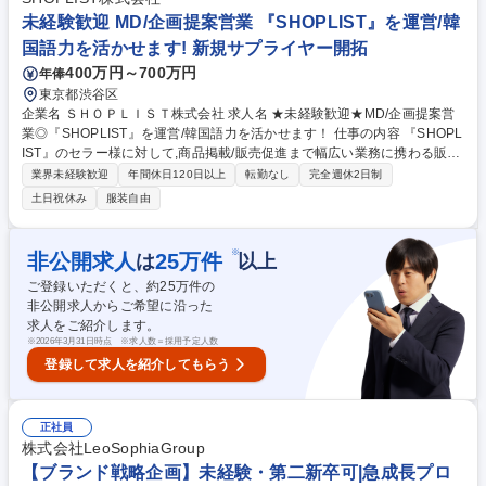
未経験歓迎 MD/企画提案営業 『SHOPLIST』を運営/韓
国語力を活かせます! 新規サプライヤー開拓
400万円～700万円
年俸
東京都渋谷区
企業名 ＳＨＯＰＬＩＳＴ株式会社 求人名 ★未経験歓迎★MD/企画提案営
業◎『SHOPLIST』を運営/韓国語力を活かせます！ 仕事の内容 『SHOPL
IST』のセラー様に対して,商品掲載/販売促進まで幅広い業務に携わる販促
企画営業として活躍いただく方を募集します！ 【詳細】■多岐にわたるコ
業界未経験歓迎
年間休日120日以上
転勤なし
完全週休2日制
スメアイテムを販売するセラーへの広告提案を 行い,『SHOPLIST』の品
土日祝休み
服装自由
揃え拡充と担当カテゴリーの売上/広告収入の拡大を推進いただきます。■
『SHOPLIST』へ新規出店いただくクライアントの新規開拓営業をしてい
ただくこともあります。 【特徴】■流行/トレンドにアンテナを張りなが
※
非公開求人
25
万件
は
以上
ら,セラー様と販売戦略を練る,いわば「ヒット商品の仕掛け人」ともいえ
ご登録いただくと、約
25
万件の
るポジションです。■セラー様に対してプロモーション活動を含む販売促
非公開求人からご希望に沿った
進活動までをワンストップで担当します。 募集職種 ★未経験歓迎★MD/
求人をご紹介します。
企画提案営業◎『SHOPLIST』を運営/韓国語力を活かせます！
※
2026年3月31日時点 ※求人数＝採用予定人数
登録して求人を紹介してもらう
正社員
株式会社LeoSophiaGroup
【ブランド戦略企画】未経験・第二新卒可|急成長プロ