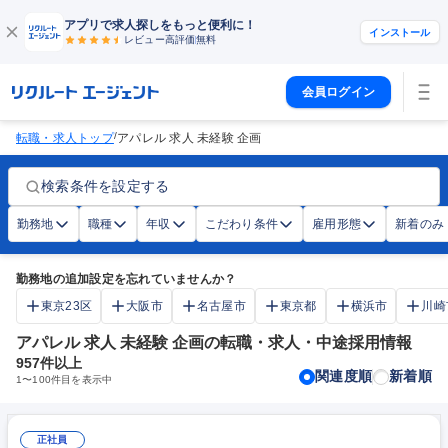
アプリで求人探しをもっと便利に！
インストール
レビュー高評価
無料
会員ログイン
/
転職・求人トップ
アパレル 求人 未経験 企画
検索条件を設定する
勤務地
職種
年収
こだわり条件
雇用形態
新着のみ
勤務地の追加設定を忘れていませんか？
東京23区
大阪市
名古屋市
東京都
横浜市
川崎
アパレル 求人 未経験 企画の転職・求人・中途採用情報
957
件以上
関連度順
新着順
1
〜
100
件目を表示中
正社員