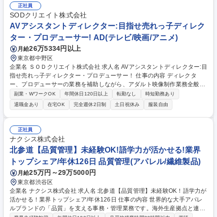
の展示会や資料から最新のトレンド商品を厳選し発注 ■OJT研修：未経験
正社員
からでも安心。基礎から実務を丁寧にレクチャー ■将来のキャリア：業務
SODクリエイト株式会社
習得後は、自社ブランドの商品企画にも挑戦可 ※まずは正確な登録と仕入
AVアシスタントディレクター:目指せ売れっ子ディレク
れを通じ、ブランドの魅力を伝える役割です。 募集職種 【大阪/商品企
ター・プロデューサー! AD(テレビ/映画/アニメ)
画】未経験から商品企画へ/OJT充実/残業10h/私服自由
26万5334円以上
月給
東京都中野区
企業名 ＳＯＤクリエイト株式会社 求人名 AVアシスタントディレクター:目
指せ売れっ子ディレクター・プロデューサー！ 仕事の内容 ディレクタ
ー、プロデューサーの業務を補助しながら、アダルト映像制作業務全般を
担当していただきます。ご思考性に合わせて今後のキャリア（ディレクタ
副業・WワークOK
年間休日120日以上
転勤なし
時短勤務あり
ー・プロデューサー）が選べます★ ■ディレクター候補(AD)として、企画
退職金あり
在宅OK
完全週休2日制
土日祝休み
服装自由
考案・撮影地探し・演出・撮影・編集など、先輩ディレクターを補助し、
映像作品を作り上げる全ての工程 に携わる業務を担当。 ■プロデューサー
候補(AP)として、企画考案・出演者キャスティング・パッケージ撮影ディ
正社員
レクション・予算管理・進行管理・プロモーション活動など、先輩プロデ
ナクシス株式会社
ューサーを補助し、作品の企画から販売方法考案までをトータルでプロデ
北参道【品質管理】未経験OK!語学力が活かせる!業界
ュースする業務を担当します。 募集職種 AVアシスタントディレクター:目
トップシェア/年休126日 品質管理(アパレル/繊維製品)
指せ売れっ子ディレクター・プロデューサー！
25万円～29万5000円
月給
東京都渋谷区
企業名 ナクシス株式会社 求人名 北参道【品質管理】未経験OK！語学力が
活かせる！業界トップシェア/年休126日 仕事の内容 世界的な大手アパレ
ルブランドの「品質」を支える事務・管理業務です。海外生産拠点と連携