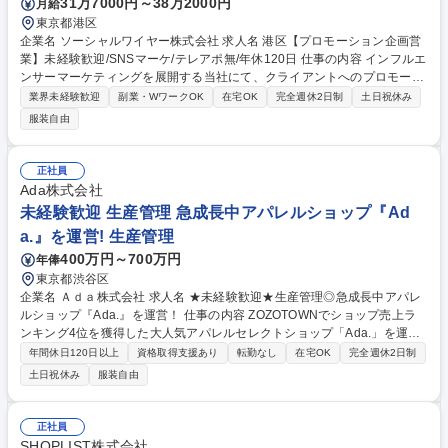
31万7000円～38万2000円
月給
東京都港区
企業名 ソーシャルワイヤー株式会社 求人名 港区【プロモーション企画営
業】未経験歓迎/SNSマーケ/テレアポ無/年休120日 仕事の内容 インフルエ
ンサーマーケティングを展開する当社にて、クライアントへのプロモーシ
ョン企画提案営業をお任せいたします。マーケ部門が獲得した案件に対
業界未経験歓迎
副業・WワークOK
在宅OK
完全週休2日制
土日祝休み
し、SNS広告やアカウント運用等を総合提案します。 ■大手クライアント
服装自由
を中心に1人15～20社を担当 ■マーケティング部門が獲得した案件に対
し、Web商談を中心に顧客の課題や意図を丁寧にヒアリング(1～3件/日) ■
インフルエンサーの選定やSNS運用、広告施策等の企画立案・提案 ■受注
正社員
後の進行管理は専門のディレクション部と連携し顧客対応を主導 ■実施後
Ada株式会社
の効果測定やデータ分析結果のフィードバック、継続的な提案 募集職種
未経験歓迎 生産管理 急成長中アパレルショップ『Ad
港区【プロモーション企画営業】未経験歓迎/SNSマーケ/テレアポ無/年休
a.』を運営! 生産管理
120日
400万円～700万円
年俸
東京都渋谷区
企業名 Ａｄａ株式会社 求人名 ★未経験歓迎★生産管理◎急成長中アパレ
ルショップ『Ada.』を運営！ 仕事の内容 ZOZOTOWNでショップ売上ラ
ンキング4位を獲得した大人気アパレルセレクトショップ「Ada.」を運営
する当社で,新規アパレルブランドの立ち上げに伴う生産管理業務を担い,
年間休日120日以上
資格取得支援あり
転勤なし
在宅OK
完全週休2日制
活躍いただく方を募集します！ 【担当いただく業務例】 ■メーカー/OEM
土日祝休み
服装自由
企業との条件交渉 ■メーカー/OEM企業/社内他部署と連携した納期管理・
進行 ■メーカー/OEM企業/商社等の仕入・製造先開拓 募集職種 ★未経験歓
迎★生産管理◎急成長中アパレルショップ『Ada.』を運営！
正社員
SHOPLIST株式会社