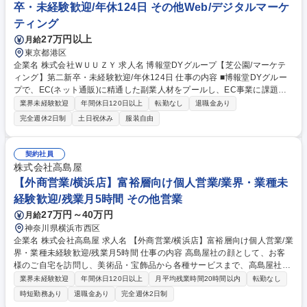
卒・未経験歓迎/年休124日 その他Web/デジタルマーケ
ティング
27万円以上
月給
東京都港区
企業名 株式会社ＷＵＵＺＹ 求人名 博報堂DYグループ【芝公園/マーケテ
ィング】第二新卒・未経験歓迎/年休124日 仕事の内容 ■博報堂DYグルー
プで、EC(ネット通販)に精通した副業人材をプールし、EC事業に課題を
抱える企業とマッチングさせる事業を展開している当社にて、お客様数を
業界未経験歓迎
年間休日120日以上
転勤なし
退職金あり
増やすためのマーケティング業務をお任せいたします。 【具体的には】■
完全週休2日制
土日祝休み
服装自由
オンラインセミナーの企画■オンラインカンファレンス企画■オフライン展
示会の出展企画 など、オンライン・オフラインの企画、運営を通じて商
談・契約に繋げる役割です。【その他】■【すべての人に、強みを活かせ
契約社員
る機会を】というミッションを掲げる当社では、選考を通じて、候補者様
株式会社高島屋
のご志向と適性を踏まえ、本ポジションに限らずキャリアに最適な役割を
【外商営業/横浜店】富裕層向け個人営業/業界・業種未
ご提案させていただく可能性があります。 募集職種 博報堂DYグループ
経験歓迎/残業月5時間 その他営業
【芝公園/マーケティング】第二新卒・未経験歓迎/年休124日
27万円～40万円
月給
神奈川県横浜市西区
企業名 株式会社高島屋 求人名 【外商営業/横浜店】富裕層向け個人営業/業
界・業種未経験歓迎/残業月5時間 仕事の内容 高島屋社の顔として、お客
様のご自宅を訪問し、美術品・宝飾品から各種サービスまで、高島屋社が
取り扱うあらゆる商品・サービスをお客様のご要望に応じて柔軟にコンサ
業界未経験歓迎
年間休日120日以上
月平均残業時間20時間以内
転勤なし
ルティング提案するお仕事です。 【具体的には】 ■既に信頼関係のあるお
時短勤務あり
退職金あり
完全週休2日制
客様(富裕層を中心とした個人顧客)のご自宅を定期的に訪問し、ライフス