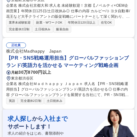
京都府京都市中京区
企業名 株式会社京都大和 求人名 未経験歓迎！京都【ノベルティ×OEM企
画営業】年間休日125日/土日祝休み◎ 仕事の内容 カルビー/トヨタ自動車/
花王など大手クライアントの販促戦略にパートナーとして深く関わり、ノ
ベルティグッズやOEM（受託製造）商品の企画営業をお任せ。顧客のニー
業界未経験歓迎
副業・WワークOK
年間休日120日以上
在宅OK
ズに合わせてゼロから形にする面白い仕事。 ECサイトからの反響を中心
完全週休2日制
土日祝休み
服装自由
に、お客様の「オリジナルノベルティを作りたい」等のニーズに応えま
す。 【業務の流れ】営業事務が受けた問合せに対し、WEBや訪問で商談
（訪問は1日平均1～2件、月1～2回程度の関東方面への出張有）→販促担
正社員
当者へヒアリングし、企画書を提案→受注後、納品まで管理 ★商談の約半
株式会社Madhappy Japan
数がイチから商品を開発するOEM案件です。自分のアイデアが形になり世
【PR・SNS戦略運用担当】グローバルファッションブ
に出る、大きなやりがいを実感できます。 募集職種 未経験歓迎！京都
ランド/英語力を活かせる マーケティング戦略企画
【ノベルティ×OEM企画営業】年間休日125日/土日祝休み◎
30万8700円以上
月給
東京都渋谷区
企業名 株式会社Ｍａｄｈａｐｐｙ Ｊａｐａｎ 求人名 【PR・SNS戦略運
用担当】グローバルファッションブランド/英語力を活かせる◎ 仕事の内
容 グローバルファッションブランドを展開する当社にて、PR・SNS戦略
立案/企画/運用担当者を募集します。 【主な業務内容】■当該事業におけ
英語
完全週休2日制
土日祝休み
るPR・SNS戦略立案とKPI設定 ■公式SNSアカウントの運用全般 ■SNS現
状分析と課題抽出、フォロワー数/エンゲージメント向上に向けた施策実行
■SNSを活用したユーザー参加型のオンライン・オフラインでのプロモー
求人探し
入社まで
から
ション企画・提案 ■SNSマーケティングに関する企画・提案 ■インフルエ
サポートします！
ンサー、クリエイターとのコラボレーション施策の企画/実行 ■リース業務
■プレスリリース作成 募集職種 【PR・SNS戦略運用担当】グローバルフ
求人の紹介をはじめ、書類添削や