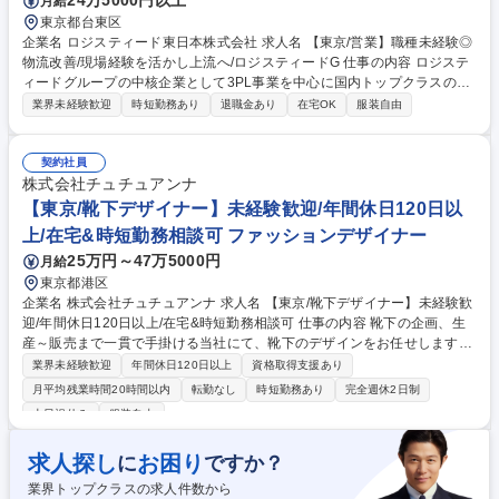
24万5000円以上
月給
東京都台東区
企業名 ロジスティード東日本株式会社 求人名 【東京/営業】職種未経験◎
物流改善/現場経験を活かし上流へ/ロジスティードG 仕事の内容 ロジステ
ィードグループの中核企業として3PL事業を中心に国内トップクラスの実
績を誇り、製造業や小売業の物流を支える社会インフラ企業。 物流現場経
業界未経験歓迎
時短勤務あり
退職金あり
在宅OK
服装自由
験を活かしながら顧客課題の解決を担う提案営業へ挑戦可能！ ○既存顧客
を中心に物流課題や運用状況のヒアリングを実施 ○倉庫運営や配送効率に
関する改善案の企画および提案業務 ○現場部門と連携しオペレーション改
契約社員
善や品質向上を推進 ○KPI管理や週次・月次定例会資料の作成および報告
株式会社チュチュアンナ
対応 ○顧客ニーズを踏まえた業務フローの見直しと最適化を実行 ○将来的
【東京/靴下デザイナー】未経験歓迎/年間休日120日以
には新規案件の提案や立上げプロジェクトにも参画 募集職種 【東京/営
上/在宅&時短勤務相談可 ファッションデザイナー
業】職種未経験◎物流改善/現場経験を活かし上流へ/ロジスティードG
25万円～47万5000円
月給
東京都港区
企業名 株式会社チュチュアンナ 求人名 【東京/靴下デザイナー】未経験歓
迎/年間休日120日以上/在宅&時短勤務相談可 仕事の内容 靴下の企画、生
産～販売まで一貫で手掛ける当社にて、靴下のデザインをお任せします。
自ら手掛けた商品が店舗の看板商品となるよう裁量を持って働くことが可
業界未経験歓迎
年間休日120日以上
資格取得支援あり
能です。 ★残業は月に5～10時間★ 【ターゲット】ヤング・キャリアがメ
月平均残業時間20時間以内
転勤なし
時短勤務あり
完全週休2日制
インターゲットです。今後は、より品質を高めた商品開発の強化や、ヤン
土日祝休み
服装自由
グミセスに向けた商品開発など、靴下事業の拡大に力を入れていきます。
■当社は、靴下/インナーウェアの製造から小売まで手掛けており、店舗
求人探し
お困り
に
ですか？
数･売上ともに成長を継続。直近ではECやWEBマーケティング部門を強化
し、外部環境の変化に対応する強い組織づくりを目指しています。 募集職
業界トップクラスの求人件数から