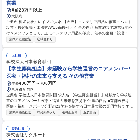
営業
28万円以上
月給
大阪府
企業名 株式会社クレイブ 求人名 【大阪】インテリア用品の催事イベント
設営・接客販売＜出張有/WEB面接可＞ 仕事の内容 商業施設で設営販売を
行うスタッフとして、主にインテリア用品の販売、催事の企画・設営・撤
去、また企画書・報告書作成をお任せします。全国主要都市の百貨店内で
業界未経験歓迎
退職金あり
の販売業務のため、出張がございます（詳細別記） 【主な商材例】テーブ
ルクロス、ソファカバー、クッション、カーテン、ラグ、エプロン、ポー
チ、バッグなどのインテリア雑貨等 【顧客】商業施設（既存顧客を対応い
正社員
ただきます） 【担当箇所】近畿、中部、中国四国、九州 【出張頻度】月
学校法人日本教育財団
の10日前後（1週間単位での宿泊を伴います） 募集職種 【大阪】インテリ
【学生募集担当】未経験から学校運営のコアメンバー!
ア用品の催事イベント設営・接客販売＜出張有/WEB面接可＞
医療・福祉の未来を支える その他営業
400万円～700万円
年俸
東京都新宿区
企業名 学校法人日本教育財団 求人名 【学生募集担当】未経験から学校運
営のコアメンバー！医療・福祉の未来を支える 仕事の内容 ■首都医校は、
医療・福祉・スポーツ分野の23学科を擁する日本最大級の専門学校です。
入学検討者の問い合わせ対応から説明会・オ分キャンパスの企画運営、出
業界未経験歓迎
時短勤務あり
退職金あり
服装自由
願・入学までの支援など、学生募集に関わる業務を担当 頂きます。【詳
細】■オープンキャンパスの企画・運営： 「どんなイベントなら楽しんで
もらえるか？」をチームでアイデアを出し合い、形にします。 ■入学相
契約社員
談・サポート： 問い合わせのあった方への学内案内や、進路に関する相談
株式会社リクルート