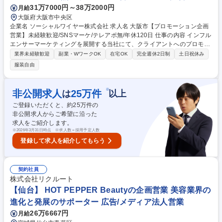
31万7000円～38万2000円
月給
大阪府大阪市中央区
企業名 ソーシャルワイヤー株式会社 求人名 大阪市【プロモーション企画
営業】未経験歓迎/SNSマーケ/テレアポ無/年休120日 仕事の内容 インフル
エンサーマーケティングを展開する当社にて、クライアントへのプロモー
ション企画提案営業をお任せいたします。マーケ部門が獲得した案件に対
業界未経験歓迎
副業・WワークOK
在宅OK
完全週休2日制
土日祝休み
し、SNS広告やアカウント運用等を総合提案します。 ■大手クライアント
服装自由
を中心に1人15～20社を担当 ■マーケティング部門が獲得した案件に対
し、Web商談を中心に顧客の課題や意図を丁寧にヒアリング(1～3件/日) ■
インフルエンサーの選定やSNS運用、広告施策等の企画立案・提案 ■受注
※
非公開求人
25
万件
は
以上
後の進行管理は専門のディレクション部と連携し顧客対応を主導 ■実施後
ご登録いただくと、約
25
万件の
の効果測定やデータ分析結果のフィードバック、継続的な提案 募集職種
非公開求人からご希望に沿った
大阪市【プロモーション企画営業】未経験歓迎/SNSマーケ/テレアポ無/年
求人をご紹介します。
休120日
※
2026年3月31日時点 ※求人数＝採用予定人数
登録して求人を紹介してもらう
契約社員
株式会社リクルート
【仙台】 HOT PEPPER Beautyの企画営業 美容業界の
進化と発展のサポーター 広告/メディア法人営業
26万6667円
月給