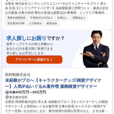
企業名 株式会社コンプレックスユニバーサルファニチャーサプライ 求人
名 目黒【インテリアアドバイザー】未経験歓迎◎空間づくり・家具が好き
な方募集 仕事の内容 弊社の多様な顧客(設計事務所、インテリア事務所、
デザイナー、オーナー様等）に対し家具企画提案を担当頂きます。現場視
業界未経験歓迎
年間休日120日以上
転勤なし
退職金あり
察、製作進行、予算管理、納品から見積書や発注書等の作成まで一貫して
完全週休2日制
土日祝休み
服装自由
担当頂きます。 入社後は先輩に同行し、法人の顧客へ既成商品をご提案す
る営業から担当いただきます。椅子一脚から始まり、徐々に照明やインテ
リア全体等、少しずつ営業の幅を広げ、1から空間を創り上げていくこと
求人探し
お困り
に
ですか？
ができるようになります。ゆくゆくは、個人邸のオーナーや有名施設等も
業界トップクラスの求人件数から
担当し、こだわりの詰まった世界で1つの空間をお客様と創り上げていく
あなたの力を最大限に発揮できる
ことができるお仕事です。 募集職種 目黒【インテリアアドバイザー】未
求人探しをお手伝いします。
経験歓迎◎空間づくり・家具が好きな方募集
アドバイザーに相談する
田村駒株式会社
未経験がプロへ【キャラクターグッズ/雑貨デザイナ
ー】人気IPぬいぐるみ案件増 服飾雑貨デザイナー
400万円～600万円
年俸
東京都渋谷区
企業名 田村駒株式会社 求人名 未経験がプロへ【キャラクターグッズ/雑貨
デザイナー】人気IPぬいぐるみ案件増 仕事の内容 キャラクター雑貨デザ
イナー見習いをお任せします。案件急増の好調な背景のもと、まずは基礎