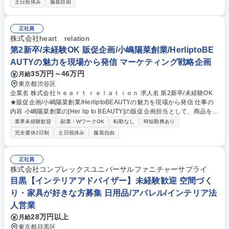
土日祝休み
服装自由
品揃え拡充と担当カテゴリーの売上/広告収入の拡大を推進いただきます。
■『SHOPLIST』へ新規出店いただくクライアントの新規開拓営業をして
いただくこともあります。 【特徴】■流行/トレンドにアンテナを張りなが
正社員
ら,セラー様と販売戦略を練る,いわば「ヒット商品の仕掛け人」ともいえ
株式会社heart relation
るポジションです。■セラー様に対してプロモーション活動を含む販売促
第2新卒/未経験OK 販促企画/小嶋陽菜創業/HerliptoBE
進活動までをワンストップで担当します。 募集職種 ★未経験歓迎★MD/
AUTYの魅力を現場から発信 マーケティング戦略企画
企画提案営業(アパレル部門)◎TVCMでお馴染み『SHOPLIST』
35万円～46万円
月給
東京都渋谷区
企業名 株式会社ｈｅａｒｔ ｒｅｌａｔｉｏｎ 求人名 第2新卒/未経験OK
★販促企画/小嶋陽菜創業/HerliptoBEAUTYの魅力を現場から発信 仕事の
内容 小嶋陽菜創業の[Her lip to BEAUTY]の販促企画担当として、商品をよ
り多くのお客様に手に取っていただくために販売代理店連携を通じた販促
業界未経験歓迎
副業・WワークOK
転勤なし
時短勤務あり
施策を企画し、実行までを実際に頭や手足を動かしながら行って頂きま
完全週休2日制
土日祝休み
服装自由
す。 【具体的には】■店舗運営の売上施策検討/発注対応■什器/リーフレッ
ト/POPなどの企画/作成■卸業者、代理店へのディレクション（指示）■外
部業者（デザイン会社、印刷メーカーなど）との連携・ディレクション■
正社員
卸や店舗への特別展示の交渉等※営業活動よりも、ブランドの世界観を売
株式会社コンプレックスユニバーサルファニチャーサプライ
場に落とし込む企画業務がメインとなります。代理店を通じたディレクシ
目黒【インテリアアドバイザー】未経験歓迎 空間づく
ョンが中心のため、効率的な施策実行が可能です。 募集職種 第2新卒/未
り・家具が好きな方募集 日用品/アパレル/インテリア法
経験OK★販促企画/小嶋陽菜創業/HerliptoBEAUTYの魅力を現場から発信
人営業
28万円以上
月給
東京都目黒区