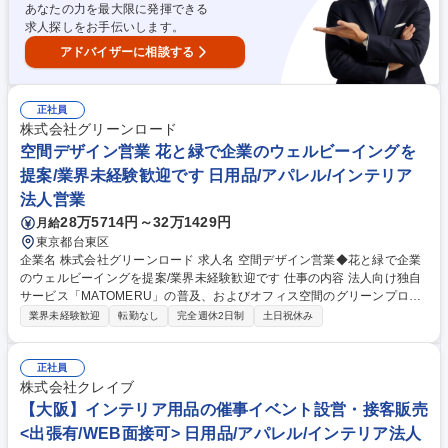
種 【東京/靴下デザイナー】未経験歓迎/年間休日120日以上/在宅&時短勤
あなたの力を最大限に発揮できる
務相談可
求人探しをお手伝いします。
アドバイザーに相談する
正社員
株式会社グリーンロード
空間デザイン営業 花と緑で企業のウェルビーイングを
提案/業界未経験歓迎です 日用品/アパレル/インテリア
法人営業
28万5714円～32万1429円
月給
東京都台東区
企業名 株式会社グリーンロード 求人名 空間デザイン営業◆花と緑で企業
のウェルビーイングを提案/業界未経験歓迎です 仕事の内容 法人向け独自
サービス「MATOMERU」の普及、およびオフィス空間のグリーンプロデ
ュースに関する営業活動全般をお任せします。 ■「MATOMERU」を通じ
業界未経験歓迎
転勤なし
完全週休2日制
土日祝休み
た企業の総務部門へのダイレクト提案営業（オフィス移転等の情報を起点
に、お祝い花廃棄問題等の負担を先回りして解決し空間装飾を施工する提
案） ■オフィスデザイン・施工会社へのパートナー営業（花や緑の専門知
正社員
識を活かした提案） 顧客ニーズに向き合い、PDCAをチームで回していき
株式会社クレイブ
ます。 募集職種 空間デザイン営業◆花と緑で企業のウェルビーイングを
【大阪】インテリア用品の催事イベント設営・接客販売
提案/業界未経験歓迎です
<出張有/WEB面接可> 日用品/アパレル/インテリア法人