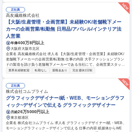
タイルやニーズのヒアリングを行います。 ■お伺いしたご要望に基づき、
美術品・高級時計・国内外のファッション、さらには資産計画に至るま
正社員
で、高島屋のすべてのリソースを駆使した最適なご提案を企画・実行しま
高友繊維株式会社
す。 ■多様な経験をされた方と接することで自己成長にも繋がるお仕事で
【大阪/生産管理・企画営業】未経験OK/老舗靴下メー
す。 募集職種 【外商営業/横浜店】富裕層向け個人営業/業界・業種未経験
カーの企画営業/転勤無 日用品/アパレル/インテリア法
歓迎/残業月5時間
人営業
400万8円以上
年俸
大阪府大阪市北区
企業名 高友繊維株式会社 求人名 【大阪/生産管理・企画営業】未経験OK/
老舗靴下メーカーの企画営業/転勤無 仕事の内容 大手ファッションブラン
ドの製造を請け負う老舗靴下メーカーである当社にて、企画営業スタッフ
を募集いたします。お客様や他部門スタッフと協力いただき、企画営業と
業界未経験歓迎
転勤なし
退職金あり
完全週休2日制
生産管理をご担当いただきます。 【具体的には】 ■サンプル商品の確認■
お客様のご希望商品を企画立案・提案■社内の他部門スタッフとの連携■市
場マーケット調査、プレゼン資料の作成、お客様オペレーション業務 ■サ
正社員
ンプル依頼業務 ■量産発注業務と管理 ■商品登録業務海外スタッフと連携
株式会社コムプライム
し、■仕入れコスト・資材コストの設定 ■商品品質管理、工場工程管理指
グラフィックデザイナー/紙・WEB、モーショングラフ
導 ■納期管理 募集職種 【大阪/生産管理・企画営業】未経験OK/老舗靴下
ィック~デザインで伝える グラフィックデザイナー
メーカーの企画営業/転勤無
26万5000円以上
月給
東京都港区
企業名 株式会社コムプライム 求人名 グラフィックデザイナー/紙・WEB、
モーショングラフィック～デザインで伝える 仕事の内容 紙媒体からWE