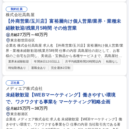
く、店舗集客UPの課題解決提案を行います。より効果のある記事提案/キ
ャンペーンや特別メニューの提案/店舗ブランディング企画提案等にも挑戦
契約社員
できます。【例えば…】担当エリア内のヘア/ネイル/エステサロン・ジ
株式会社高島屋
ム・ヨガ等に対し、『HOT PEPPER Beauty』を用いた集客支援と、『SA
【外商営業/玉川店】富裕層向け個人営業/業界・業種未
LON BOARD』を用いた業務支援を実施します。 募集職種 【盛岡】★HO
経験歓迎/残業月5時間 その他営業
T PEPPER Beautyの企画営業★美容業界の進化と発展のサポーター
27万円～40万円
月給
東京都世田谷区
企業名 株式会社高島屋 求人名 【外商営業/玉川店】富裕層向け個人営業/業
界・業種未経験歓迎/残業月5時間 仕事の内容 高島屋社の顔として、お客
様のご自宅を訪問し、美術品・宝飾品から各種サービスまで、高島屋社が
取り扱うあらゆる商品・サービスをお客様のご要望に応じて柔軟にコンサ
業界未経験歓迎
年間休日120日以上
月平均残業時間20時間以内
転勤なし
ルティング提案するお仕事です。 【具体的には】 ■既に信頼関係のあるお
時短勤務あり
退職金あり
完全週休2日制
客様(富裕層を中心とした個人顧客)のご自宅を定期的に訪問し、ライフス
タイルやニーズのヒアリングを行います。 ■お伺いしたご要望に基づき、
美術品・高級時計・国内外のファッション、さらには資産計画に至るま
正社員
で、高島屋のすべてのリソースを駆使した最適なご提案を企画・実行しま
メディエア株式会社
す。 ■多様な経験をされた方と接することで自己成長にも繋がるお仕事で
未経験歓迎【WEBマーケティング】働きやすい環境
す。 募集職種 【外商営業/玉川店】富裕層向け個人営業/業界・業種未経験
で、ワクワクする事業を マーケティング戦略企画
歓迎/残業月5時間
25万円～38万円
月給
東京都港区
企業名 メディエア株式会社 求人名 未経験歓迎【WEBマーケティング】働
きやすい環境で、ワクワクする事業を◎ 仕事の内容 当社取引先である著