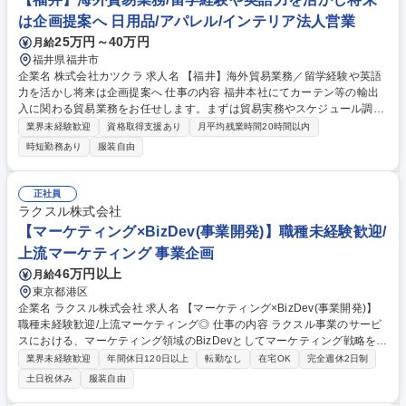
【業務内容の変更範囲】当社の指定する業務 募集職種 世田谷【商品企画
は企画提案へ 日用品/アパレル/インテリア法人営業
開発】アイデアを形に！/服装自由/賞与年3回/サウナグッズ等
25万円～40万円
月給
福井県福井市
企業名 株式会社カツクラ 求人名 【福井】海外貿易業務／留学経験や英語
力を活かし将来は企画提案へ 仕事の内容 福井本社にてカーテン等の輸出
入に関わる貿易業務をお任せします。まずは貿易実務やスケジュール調整
を通じ一連の流れを学び、ゆくゆくは海外メーカー等への商品の企画提案
業界未経験歓迎
資格取得支援あり
月平均残業時間20時間以内
（営業職）へとステップアップします。 ■輸出入を中心とした貿易実務全
時短勤務あり
服装自由
般、交渉・契約関連業務 ■海外メーカーと連携した製造スケジュールの管
理・調整 ■市場ニーズを踏まえた商品の企画・提案（営業職） ※メールや
WEB会議中心。年2～3回、欧米やアジア圏への海外出張（展示会出展や
正社員
商談）あり。【取扱商品／顧客】カーテン・ロールスクリーン等／欧米・
ラクスル株式会社
アジアのインテリアメーカー等。 募集職種 【福井】海外貿易業務／留学
【マーケティング×BizDev(事業開発)】職種未経験歓迎/
経験や英語力を活かし将来は企画提案へ
上流マーケティング 事業企画
46万円以上
月給
東京都港区
企業名 ラクスル株式会社 求人名 【マーケティング×BizDev(事業開発)】
職種未経験歓迎/上流マーケティング◎ 仕事の内容 ラクスル事業のサービ
スにおける、マーケティング領域のBizDevとしてマーケティング戦略をレ
バーとした事業開発、事業の成長をミッションとして担っていただきま
業界未経験歓迎
年間休日120日以上
転勤なし
在宅OK
完全週休2日制
す。 ■Webサービスのマーケティング業務 ■顧客理解に基づく顧客戦略の
土日祝休み
服装自由
策定・ハンズオンでの実行 ■広告代理店ディレクション・マネジメントに