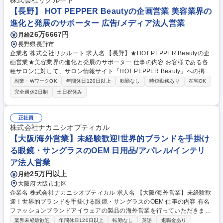
株式会社リクルート
【長野】 HOT PEPPER Beautyの企画営業 美容業界の
進化と発展のサポーター 広告/メディア法人営業
26万6667円
月給
長野県長野市
企業名 株式会社リクルート 求人名 【長野】★HOT PEPPER Beautyの企
画営業★美容業界の進化と発展のサポーター 仕事の内容 お客様である各
種サロンに対して、サロン情報サイト『HOT PEPPER Beauty』への掲載
などを通して、業界や担当地域のトレンドを把握し、クライアントの課題
副業・WワークOK
年間休日120日以上
転勤なし
時短勤務あり
在宅OK
に対して具体的な解決策を提案していただきます。 各種美容系サロンクラ
完全週休2日制
土日祝休み
イアントへ新規・既存営業をお任せします。ただサービスを売るのではな
く、店舗集客UPの課題解決提案を行います。より効果のある記事提案/キ
ャンペーンや特別メニューの提案/店舗ブランディング企画提案等にも挑戦
正社員
できます。【例えば…】担当エリア内のヘア/ネイル/エステサロン・ジ
株式会社ナカニシオプティカル
ム・ヨガ等に対し、『HOT PEPPER Beauty』を用いた集客支援と、『SA
【大阪/海外営業】未経験歓迎!世界的ブランドを手掛け
LON BOARD』を用いた業務支援を実施します。 募集職種 【長野】★HO
る眼鏡・サングラスのOEM 日用品/アパレル/インテリ
T PEPPER Beautyの企画営業★美容業界の進化と発展のサポーター
ア法人営業
25万円以上
月給
大阪府大阪市北区
企業名 株式会社ナカニシオプティカル 求人名 【大阪/海外営業】未経験歓
迎！世界的ブランドを手掛ける眼鏡・サングラスのOEM 仕事の内容 有名
ファッションブランドアイウェアの製品の海外営業を行っていただきま
す。英語力を活かし、営業として活躍していきたい方からのご応募をお待
業界未経験歓迎
年間休日120日以上
転勤なし
英語
退職金あり