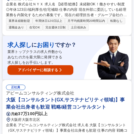
企業名 株式会社ＮＹＸ 求人名 【経理/総務】未経験OK！働きやすい制度
◎年休123日/福利厚生/住宅補助 仕事の内容 現在外部に委託している経理
業務を内製化するための募集です。現在の経理担当者・グループ会社の経
理チームと連携し、サポート体制が充実しているため、未経験からでも安
業界未経験歓迎
年間休日120日以上
月平均残業時間20時間以内
転勤なし
心して臨んでいただけます。 【経理業務】■会計ソフトを使用した売上管
退職金あり
在宅OK
完全週休2日制
土日祝休み
理 ■月次・年次決算業務 ■イレギュラー支払いや仮払い申請の処理 ★まず
は月次決算サポートから始めて、次に会計ソフトの入力、イレギュラー対
応等、着実にスキルアップできる体制が整っています。 【総務・労務業
求人探し
お困り
に
ですか？
務】人事管理、給与管理、年末調整、社内イベント企画運営等 【その他】
業界トップクラスの求人件数から
部署の垣根を越えて制作運用チームの事務業務をお任せする場合もござい
あなたの力を最大限に発揮できる
ます 募集職種 【経理/総務】未経験OK！働きやすい制度◎年休123日/福利
求人探しをお手伝いします。
厚生/住宅補助
アドバイザーに相談する
正社員
アビームコンサルティング株式会社
大阪【コンサルタント(GX,サステナビリティ領域)】事
業会社出身者も歓迎 戦略/経営コンサルタント
37万100円以上
月給
大阪府大阪市北区
企業名 アビームコンサルティング株式会社 求人名 大阪【コンサルタント
（GX,サステナビリティ領域）】事業会社出身者も歓迎 仕事の内容 戦略コ