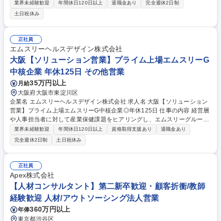
よびサポート業務をお任せします。下記業務よりこれまでのご経験やご希
業界未経験歓迎
年間休日120日以上
退職金あり
完全週休2日制
望をもとにお任せします。 【業務例】 ■問い合わせ対応：ユーザーからの
土日祝休み
電話やメール、チャットなどを通じての対応 ■トラブルシューティング：
システムのエラーや不具合に対する調査と解決策の提供 ■ドキュメント管
理：FAQやマニュアルの作成・更新 ■ユーザー教育・トレーニング：新し
正社員
い機能やシステムの導入時に、ユーザーへのトレーニングを実施 ■システ
エムスリーヘルスデザイン株式会社
ムメンテナンス：定期的なシステムチェックやメンテナンスの計画・実施
大阪【ソリューション営業】プライム上場エムスリーG
等 募集職種 大阪【システム導入・ユーザーサポート】経理経験者歓迎
中核企業 年休125日 その他営業
35万円以上
月給
大阪府大阪市東淀川区
企業名 エムスリーヘルスデザイン株式会社 求人名 大阪【ソリューション
営業】プライム上場エムスリーG中核企業◎年休125日 仕事の内容 経営層
や人事担当者に対して産業保健課題をヒアリングし、エムスリーグループ
のサービスを用いて企業の職場環境を改善のための提案を行います。成長
業界未経験歓迎
年間休日120日以上
資格取得支援あり
退職金あり
市場である「健康経営」に最前線で寄与するポジションです。 ■休職・復
完全週休2日制
土日祝休み
職対応やメンタルヘルスに関するコンサルティング■産業医・保健師の紹
介および体制構築・運営支援■エムスリーGが持つ未病・予防医療サービ
スの提案 【魅力1】市場価値：注目度の高い健康経営分野で、一生モノの
正社員
経験を積める【魅力2】成長：少人数組織で社長と近く、自身の成果が事
Apex株式会社
業成長に直結【魅力3】スピード： 迅速な意思決定により、提案から受注
【人材コンサルタント】第二新卒歓迎・顧客折衝/教師
までが非常に早い 募集職種 大阪【ソリューション営業】プライム上場エ
経験歓迎 人材/アウトソーシング法人営業
ムスリーG中核企業◎年休125日
360万円以上
年俸
東京都渋谷区