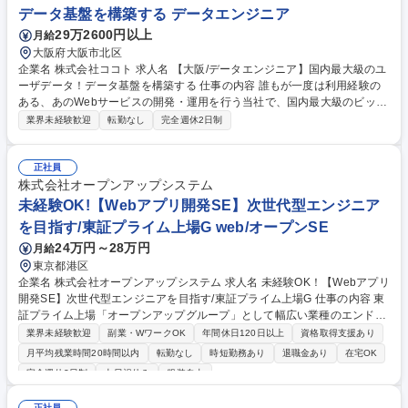
データ基盤を構築する データエンジニア
29万2600円以上
月給
大阪府大阪市北区
企業名 株式会社ココト 求人名 【大阪/データエンジニア】国内最大級のユ
ーザデータ！データ基盤を構築する 仕事の内容 誰もが一度は利用経験の
ある、あのWebサービスの開発・運用を行う当社で、国内最大級のビック
データをビジネスに活用する為のデータ基盤構築を担うデータエンジニア
業界未経験歓迎
転勤なし
完全週休2日制
を募集。 【社員の声】■残業時間10～15時間/月とプライベートも大切に
できる環境。■Webのテスト環境と本番環境を自社内に持つため、Webサ
ービスの開発や提案なども自由に起案、挑戦できます。実際に入社間もな
正社員
い社員の起案した案件が実際にリリース間近など、年次関係なく風通しの
株式会社オープンアップシステム
良さも◎！ ■挑戦を奨励し、前向きな失敗を歓迎する風土です。 募集職種
未経験OK!【Webアプリ開発SE】次世代型エンジニア
【大阪/データエンジニア】国内最大級のユーザデータ！データ基盤を構築
を目指す/東証プライム上場G web/オープンSE
する
24万円～28万円
月給
東京都港区
企業名 株式会社オープンアップシステム 求人名 未経験OK！【Webアプリ
開発SE】次世代型エンジニアを目指す/東証プライム上場G 仕事の内容 東
証プライム上場「オープンアップグループ」として幅広い業種のエンドユ
ーザーや大手SIerと長期にわたる取引のある当社で、エンジニアリングア
業界未経験歓迎
副業・WワークOK
年間休日120日以上
資格取得支援あり
ウトソーシング事業のWebアプリ開発を担当していただきます。 【詳
月平均残業時間20時間以内
転勤なし
時短勤務あり
退職金あり
在宅OK
細】■プライム案件、2次受け案件を中心に上流工程案件多数■顧客先常
完全週休2日制
土日祝休み
服装自由
駐、5～10名程度のチーム■ノーコード開発案件もあり、今後必要とされ
るヒアリング等の能力を身に着けることが可能■定期的なキャリアパス面
正社員