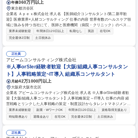
360万円以上
年俸
東京都渋谷区
企業名 Ａｐｅｘ株式会社 求人名 【医師紹介コンサルタント/第二新卒歓
迎】医療業界×人材コンサルティング 仕事の内容 世界有数のヘルスケア領
域に強みを持つ当社にて、医師と医療機関（病院・クリニック）のベスト
マッチングを実現する、医師紹介コンサルタント業務をお任せいたしま
業界未経験歓迎
年間休日120日以上
転勤なし
英語
在宅OK
す。医療関係の仕事をされている方歓迎です！ ≪詳細≫ ■医師へのヒアリ
完全週休2日制
土日祝休み
ング、求人紹介、面接対策、条件交渉等の成約支援 ■医療機関への求人ニ
ーズ深耕、候補者紹介、新規開拓 ■ソーシャルメディア等を活用したソー
シング戦略の実行 ■新規チーム立ち上げに伴うプロセス構築への関与 募集
正社員
職種 【医師紹介コンサルタント/第二新卒歓迎】医療業界×人材コンサルテ
アビームコンサルティング株式会社
ィング
※人事orSIer経験者歓迎【大阪/組織人事コンサルタン
ト】人事戦略策定~IT導入 組織系コンサルタント
42万1000円以上
月給
大阪府大阪市北区
企業名 アビームコンサルティング株式会社 求人名 ※人事orSIer経験者歓
迎【大阪/組織人事コンサルタント】人事戦略策定～IT導入 仕事の内容 経
営戦略とリンクした人事戦略の策定・制度設計からタレントマネジメン
ト、人事業務プロセスの導入・改善、IT の導入・活用までを支援します。
業界未経験歓迎
副業・WワークOK
年間休日120日以上
資格取得支援あり
HR領域のシステム化支援などの上流案件・グローバル案件など様々な 案
時短勤務あり
退職金あり
在宅OK
完全週休2日制
土日祝休み
件がございます。 【詳細】■人事マネジメント戦略策定■人的資本パフォ
ーマンスモニタリング方法策定 ・基幹人事制度（等級、報酬、評価）策定
・従業員ベネフィット・リワード策定 ・人材開発施策策定 ・エンゲージ
正社員
メント向上策策定■人事システムの基本構想策定 ・人事業務プロセス改革