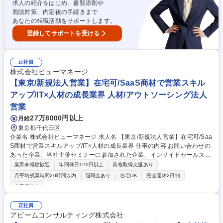
等のプロジェクト等に従事することになります。 募集職種 ※SIer出身歓
求人の紹介をはじめ、書類添削や
迎【組織人事コンサルタント】人事戦略の策定～ITの導入・活用
面談対策、内定後の手続きまで
あなたの転職活動をサポートします。
登録してサポートを受ける
正社員
株式会社ヒューマネージ
【東京/新規法人営業】在宅可/SaaS商材で営業スキル
アップ/IT×人材の成長業界 人材/アウトソーシング法人
営業
27万8000円以上
月給
東京都千代田区
企業名 株式会社ヒューマネージ 求人名 【東京/新規法人営業】在宅可/Saa
S商材で営業スキルアップ/IT×人材の成長業界 仕事の内容 お問い合わせの
あった企業、当社主催セミナーに参加された企業、インサイドセールス担
当からパスされた企業に対し、商談や契約周り・追加提案を踏まえて深耕
業界未経験歓迎
年間休日120日以上
資格取得支援あり
営業をお任せいたします。 【詳細】提案資料作成／商談／クロージングや
月平均残業時間20時間以内
退職金あり
在宅OK
完全週休2日制
契約関連）「採用管理システムのお客様に、適性検査の新規提案をする」
土日祝休み
など、まったくの新規ではなく、ある程度関係性のできた企業に深耕営業
がおこなえることも特徴です。人的資本経営が注目され、ますます広がる
正社員
フィールドで力を試したい、成長したい方のご応募をお待ちしています。
アビームコンサルティング株式会社
(業務詳細は勤務条件備考に記載)※週2在宅可能 【業務の変更範囲】会社