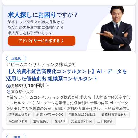
ォロー・追加提案 ■新規顧客へのアプローチ(リストから架電/お客様から
の紹介) ■顧客課題のヒアリングおよび企画提案 ■受注後の進行管理・効果
改善提案 【提案領域】■LINE公式アカウントの活用提案 ■販促支援・デジ
求人探し
お困り
に
ですか？
タル施策の企画提案 ■顧客のマーケティング課題に応じた改善提案 ★単な
業界トップクラスの求人件数から
る営業ではなく、顧客のパートナーとして伴走できる仕事です 募集職種
あなたの力を最大限に発揮できる
【法人営業/LINE公式アカウント】営業経験者歓迎！/大手取引多数/年休12
求人探しをお手伝いします。
3日
アドバイザーに相談する
正社員
アビームコンサルティング株式会社
【人的資本経営高度化コンサルタント】AI・データを
活用した価値創出 組織系コンサルタント
37万100円以上
月給
東京都中央区
企業名 アビームコンサルティング株式会社 求人名 【人的資本経営高度化
コンサルタント】AI・データを活用した価値創出 仕事の内容 AI・データ
を活用して人事業務の改革、組織・体制の再編を推進し、人的資本経営の
高度化支援をお任せ。■AI×データ活用による人事の仕事の再構築（単なる
業界未経験歓迎
副業・WワークOK
年間休日120日以上
資格取得支援あり
業務効率化やツール導入ではなく人事部の経営貢献のあり方 自体を再定義
時短勤務あり
退職金あり
在宅OK
完全週休2日制
土日祝休み
し、実装までリード）■AI前提の業務プロセス・組織再編（人間が行うべ
き業務とAIエージェントが担う業務の境界線を再定義し、新しい業務フロ
ー・組織体制設計）■人的資本経営高度化支援（AIを活用して人事データ
正社員