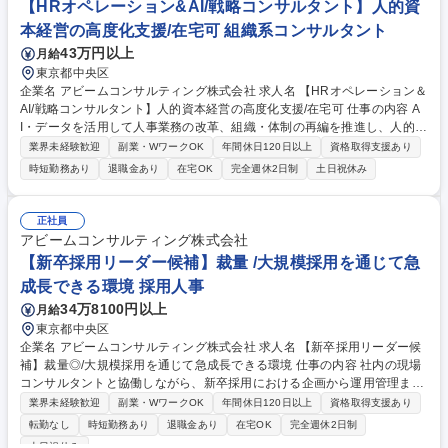
【HRオペレーション&AI/戦略コンサルタント】人的資
の定める業務 募集職種 【東京/新規法人営業】在宅可/SaaS商材で営業ス
キルアップ/IT×人材の成長業界
本経営の高度化支援/在宅可 組織系コンサルタント
43万円以上
月給
東京都中央区
企業名 アビームコンサルティング株式会社 求人名 【HRオペレーション＆
AI/戦略コンサルタント】人的資本経営の高度化支援/在宅可 仕事の内容 A
I・データを活用して人事業務の改革、組織・体制の再編を推進し、人的資
本経営の高度化支援をお任せします。「AIエージェントとの共創」とい
業界未経験歓迎
副業・WワークOK
年間休日120日以上
資格取得支援あり
う、まだ世の中に正解のないテーマに対し、日本を代表する大企業と共に
時短勤務あり
退職金あり
在宅OK
完全週休2日制
土日祝休み
先行事例を作り上げる経験が積めます。 【プロジェクト事例】■製造業：
AI活用した人事・総務業務効率化を目的とした構想策定支援■製造業：給
与計算の効率化を目的としたAI-PoC支援 ■製造業：採用管理・従業員管理
正社員
の効率化を目的としたAI活用計画策定支援（支援中） 募集職種 【HRオペ
アビームコンサルティング株式会社
レーション＆AI/戦略コンサルタント】人的資本経営の高度化支援/在宅可
【新卒採用リーダー候補】裁量 /大規模採用を通じて急
成長できる環境 採用人事
34万8100円以上
月給
東京都中央区
企業名 アビームコンサルティング株式会社 求人名 【新卒採用リーダー候
補】裁量◎/大規模採用を通じて急成長できる環境 仕事の内容 社内の現場
コンサルタントと協働しながら、新卒採用における企画から運用管理まで
の一連の業務をお任せします。入社後、まずは既存施策の運用実行から関
業界未経験歓迎
副業・WワークOK
年間休日120日以上
資格取得支援あり
与いただき、その後は新規施策の企画立案、関係者折衝交渉等 に業務範囲
転勤なし
時短勤務あり
退職金あり
在宅OK
完全週休2日制
を広げた後、コース別採用もしくはコース共通施策のリーダーとして、メ
土日祝休み