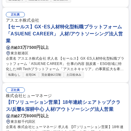
合わせ対応などのサポートデスクをお任せします。 BIMツールの操作に関
しては入社後に基本操作から研修いたしますのでご安心ください。現場の
声を聴きながら対応いただきますので、BIMに関するスキルを習得・向上
正社員
させることが可能です。案件は長期的（3～4年）なものが多く一つ一つに
アスエネ株式会社
対してじっくりと向き合えます。 ★使用ツール：T-fas、Revitなど（未経
【セールス】GX･ES人材特化型転職プラットフォーム
験でも可） 募集職種 ★完全内勤業務★【大阪】BIM導入支援業務／サポー
「ASUENE CAREER」 人材/アウトソーシング法人営
トデスク※未経験可
業
33万7500円以上
月給
東京都港区
企業名 アスエネ株式会社 求人名 【セールス】GX･ES人材特化型転職プラ
ットフォーム「ASUENE CAREER」 仕事の内容 脱炭素・ESG領域に特
化したHR Techプラットフォーム「アスエネキャリア」の事業拡大を牽引
する法人向けセールス。人材紹介にとどまらず、TechドリブンのSaaS型
転勤なし
在宅OK
完全週休2日制
土日祝休み
のHRサービスとして、企業のGX推進やサステナビリ ティ経営を採用ソリ
ューションを通じて一気通貫で支援【詳細】■CRMを用いた顧客ターゲテ
ィング■顧客アプローチ･アポイント設定■提案に向けた準備(仮説立て･資
正社員
料作成等)■顧客への提案(オンラインメイン、対面もあり)■他部門やエージ
株式会社ヒューマネージ
ェントチームやカスタマーサクセスと協業したアップセル/クロスセル推進
【ITソリューション営業】18年連続シェアトップクラ
によるARPA最大化■展示会･業界イベント･セミナーの企画～運営を含む、
ス/反響&深耕中心 人材/アウトソーシング法人営業
マーケティングとの連携によるリード創出 募集職種 【セールス】GX･ES
27万8000円以上
月給
人材特化型転職プラットフォーム「ASUENE CAREER」
東京都千代田区
企業名 株式会社ヒューマネージ 求人名 【ITソリューション営業】18年連