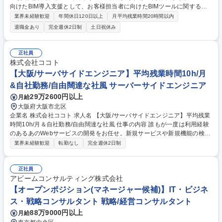
向けたBIM導入支援として、お客様担当者に向けたBIMツールに関するイ
ンストラクター（教育・研修）業務に従事いただきます。クライアント先
業界未経験歓迎
年間休日120日以上
月平均残業時間20時間以内
が導入されているBIMについて、施工現場での業務効率化の ためにクライ
退職金あり
完全週休2日制
土日祝休み
アント先に合わせたアドインツールの使用方法に関する教育・研修業務を
お任せします。BIMツールの操作に関しては入社後に基本操作から研修い
たしますのでご安心ください。現場の声を聴きながら対応いただきますの
正社員
で、BIMに関するスキルを習得・向上させることが可能です。 使用ツー
株式会社ココト
ル：T-fas、Rebroなど（未経験でも可） 募集職種 ★完全内勤業務★【大
【大阪/サーバサイドエンジニア】平均残業時間10h/月
阪市】BIM導入支援業務/インストラクター※未経験可
&自社勤務/自由闊達な社風 サーバーサイドエンジニア
29万2600円以上
月給
大阪府大阪市北区
企業名 株式会社ココト 求人名 【大阪/サーバサイドエンジニア】平均残業
時間10h/月＆自社勤務/自由闊達な社風 仕事の内容 誰もが一度は利用経験
のあるあのWebサービスの開発をお任せ。新規サービスや新規機能の検討
から携わることのできる環境。クライアントのネットワークを自社内に引
業界未経験歓迎
転勤なし
完全週休2日制
いているため、社内勤務が中心です。 【社員の声】■残業時間10～15時
間/月とプライベートも大切にできる環境。■Webのテスト環境と本番環境
を自社内に持つため、Webサービスの開発や提案なども自由に起案、挑戦
正社員
できます。実際に入社間もない社員の起案した案件が実際にリリース間近
アビームコンサルティング株式会社
など、年次関係なく風通しの良さも◎！ ■挑戦を奨励し、前向きな失敗を
【オープンポジション(マネージャー候補)】IT・ビジネ
歓迎する風土です。 募集職種 【大阪/サーバサイドエンジニア】平均残業
ス・戦略コンサルタント 戦略/経営コンサルタント
時間10h/月＆自社勤務/自由闊達な社風
88万9000円以上
月給