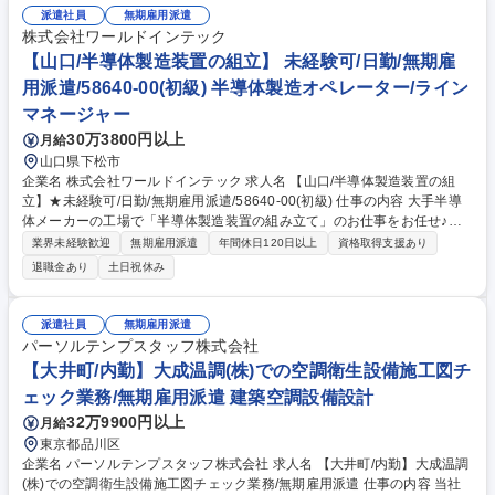
派遣社員
無期雇用派遣
株式会社ワールドインテック
【山口/半導体製造装置の組立】 未経験可/日勤/無期雇
用派遣/58640-00(初級) 半導体製造オペレーター/ライン
マネージャー
30万3800円以上
月給
山口県下松市
企業名 株式会社ワールドインテック 求人名 【山口/半導体製造装置の組
立】★未経験可/日勤/無期雇用派遣/58640-00(初級) 仕事の内容 大手半導
体メーカーの工場で「半導体製造装置の組み立て」のお仕事をお任せ♪充
実した研修制度があり、未経験で安心してキャリアのスタート！★エンジ
業界未経験歓迎
無期雇用派遣
年間休日120日以上
資格取得支援あり
ニアとしてのキャリアをぜひ当社から！ 工場のある山口県下松市は、山口
退職金あり
土日祝休み
県住みたいランキング1位に選ばれるほど住みやすい地域です♪ 【当社の
特徴】★当社の未経験入社の8割が文系出身者！OJT・研修が充実してお
り活躍可能！★希望者以外は原則転勤が無く、同エリア内で就労可能で
派遣社員
無期雇用派遣
す！ 募集職種 【山口/半導体製造装置の組立】★未経験可/日勤/無期雇用派
パーソルテンプスタッフ株式会社
遣/58640-00(初級)
【大井町/内勤】大成温調(株)での空調衛生設備施工図チ
ェック業務/無期雇用派遣 建築空調設備設計
32万9900円以上
月給
東京都品川区
企業名 パーソルテンプスタッフ株式会社 求人名 【大井町/内勤】大成温調
(株)での空調衛生設備施工図チェック業務/無期雇用派遣 仕事の内容 当社