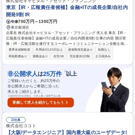
株式会社キャピタル・アセット・プランニング
■業務効率化のためのERP導入 ・グローバルHCM、タレントマネジメント
東京【IR・広報責任者候補】金融×ITの成長企業/自社内
等のプロジェクト等に従事することになります。 募集職種 ※人事orSIer
開発9割 IR
経験者歓迎【大阪/組織人事コンサルタント】人事戦略策定～IT導入
700万円～1300万円
年俸
東京都港区
企業名 株式会社キャピタル・アセット・プランニング 求人名 東京【IR・
広報責任者候補】金融×ITの成長企業／自社内開発9割 仕事の内容 開示実
務・IR・広報活動を遂行するコーポレートコミュニケーション全般を統括
する責任者候補として、以下業務をお任せいたします。 将来の幹部候補に
業界未経験歓迎
年間休日120日以上
資格取得支援あり
転勤なし
なっていただけることを期待しております。 ■適時開示資料のドラフト作
時短勤務あり
退職金あり
在宅OK
完全週休2日制
土日祝休み
成/TDnetによる開示業務/関係各所との調整 ■決算短信/決算説明会資料/事
業報告書/英文IR資料/想定Q&Aドラフトの作成 ■機関投資家・個人投資家
向け説明会運営・登壇/One on Oneミーティング設営 ■中期経営計画の立
※
非公開求人
25
万件
は
以上
案・策定/社長特命プロジェクトのサポート/取締役会等での報告 ■プレス
ご登録いただくと、約
25
万件の
リリース作成/メディアとのリレーション/広告/PR動画制作/社内報企画発
非公開求人からご希望に沿った
行 ■ウェブサイト/SNS運営・管理 募集職種 東京【IR・広報責任者候補】
求人をご紹介します。
金融×ITの成長企業／自社内開発9割
※
2026年3月31日時点 ※求人数＝採用予定人数
登録して求人を紹介してもらう
正社員
株式会社ココト
【大阪/データエンジニア】国内最大級のユーザデータ!