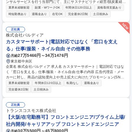
ンサルサービスを行う当部門にて、主にサステナビリティ経営/脱炭素経営
やGX/エネルギー関連 新規ビジネス開発に関するコンサル業務をお任せし
業界未経験歓迎
副業・WワークOK
年間休日120日以上
資格取得支援あり
ます。以下主な業務内容です。 ■サステナビリティ経営/脱炭素経営コンサ
時短勤務あり
退職金あり
在宅OK
完全週休2日制
土日祝休み
ルタント ・サステナビリティ経営戦略立案、SSBJ/CSRD等の情報開示方
針策定 ・脱炭素経営戦略の立案、GHG削減ロードマップの策定 ・GHG排
出量の見える化から削減プランの策定支援 ■GX/エネルギー関連 新規ビジ
正社員
ネス開発コンサルタント ・GX/エネルギー関連の新規事業モデルの立案支
株式会社パルディア
援、事業性評価支援、事業構築支援 募集職種 大阪【コンサルタント（GX,
カスタマーサポート|電話対応ではなく「窓口を支え
サステナビリティ領域）】事業会社出身者も歓迎
る」仕事/服装・ネイル自由 その他事務
27万5466円～34万1476円
月給
東京都中央区
企業名 株式会社パルディア 求人名 カスタマーサポート｜電話対応ではな
く「窓口を支える」仕事/服装・ネイル自由 仕事の内容 広告代理店・メー
カーに対し、商品の認知度向上や売上拡大に向けたプロモーション(SNS
キャンペーン/プレゼントキャンペーン等)を運用している当社にて、ユー
業界未経験歓迎
年間休日120日以上
転勤なし
退職金あり
ザーからの問い合わせ窓口を設計・運営していくカスタ マーサポートをお
完全週休2日制
土日祝休み
任せします。問い合わせ対応は、主に外部コールセンターが担当。外部パ
ートナーと連携しながら、問い合わせ窓口を円滑に運営・サポートする業
務です。 【業務詳細】■キャンペーン内容の把握・整理 ■外部コールセン
正社員
ターとの連携 ■問い合わせ窓口の立ち上げ依頼 ■FAQ(想定問答集)の作
トランスコスモス株式会社
成・更新 ■ディレクター・クライアントへの確認、回答内容の調整 募集職
【大阪/在宅勤務可】フロントエンジニア/プライム上場/
種 カスタマーサポート｜電話対応ではなく「窓口を支える」仕事/服装・
社内開発/キャリアアップ フロントエンドエンジニア
ネイル自由
30万5500円～45万8000円
月給