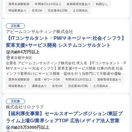
せします。これまでの開発経験を活かしながら、将来的にはPLとしてチー
業界未経験歓迎
年間休日120日以上
資格取得支援あり
転勤なし
ムを牽引いただくことも期待しています。 【具体的には】■要件定義 ■基
時短勤務あり
在宅OK
完全週休2日制
土日祝休み
本設計 ■詳細設計 ■開発実装 ■テスト ■進捗管理・メンバーサポート など
【仕事の魅力】残業月平均7.82時間で週4日リモートも可能なため、柔軟
な働き方が実現できます！Udemy受講や資格取得支援も充実しており、継
正社員
続的なスキルアップが可能です。上流工程から一貫して携わりながら、リ
アビームコンサルティング株式会社
ーダーやマネジメントへのキャリアアップも目指せる環境です。 募集職種
【ITコンサルタント・PM/マネージャー:社会インフラ】
【大阪/Javaエンジニア】大手ゲーム企業向け開発/上流工程から参画//PL
変革支援×サービス開発 システムコンサルタント
候補★
84万円以上
月給
東京都中央区
企業名 アビームコンサルティング株式会社 求人名 【ITコンサルタント・P
M/マネージャー:社会インフラ】変革支援×サービス開発 仕事の内容 社会
インフラ業界向けにサービス開発・提供を行う当部門にて不動産や運輸な
ど社会インフラ業界が抱える様々な経営課題に対し、業界特徴に即して当
業界未経験歓迎
副業・WワークOK
年間休日120日以上
資格取得支援あり
社が独自に開発したクラウドソリューション（プラットフォーム）を 用い
時短勤務あり
退職金あり
在宅OK
完全週休2日制
土日祝休み
たビジネス変革支援を推進して頂きます。 【注力テーマ】■EX（データ戦
略立案/データマネジメント推進/経営管理基盤の次世代化）■事業創造/価
値創出（事業立上げ/エリア価値創造）■CX（デジタルマーケティング基盤
正社員
構築～活用推進）■SCM（デジタルによる効率的な資材管理・物流業務の
株式会社リロクラブ
再構築）■GX（企業戦略立案～推進支援）■ALM（アセットマネジメント
【福利厚生事業】セールスオープンポジション/東証プ
システムの構築） 募集職種 【ITコンサルタント・PM/マネージャー:社会
ライム上場G/業界シェアTOP 広告/メディア法人営業
インフラ】変革支援×サービス開発
25万3000円以上
月給