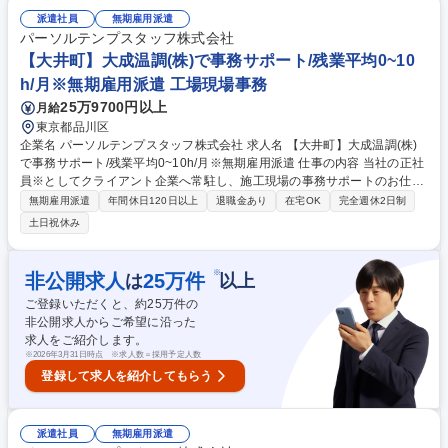
経験に合わせて業務内容を決定いたします。 募集職種 【首都圏･正社員】
派遣社員
無期雇用派遣
設備設計(オープンポジション)※無期雇用派遣
パーソルテンプスタッフ株式会社
【大井町】大成温調(株)で事務サポート/残業平均0~10
h/月※無期雇用派遣 工場現場事務
25万9700円以上
月給
東京都品川区
企業名 パーソルテンプスタッフ株式会社 求人名 【大井町】大成温調(株)
で事務サポート/残業平均0~10h/月※無期雇用派遣 仕事の内容 当社の正社
員※としてクライアント企業へ常駐し、施工現場の事務サポートのお仕事
を担当します。ご経験や業務内容の希望を考慮した上で、キャリアアップ
無期雇用派遣
年間休日120日以上
退職金あり
在宅OK
完全週休2日制
できる環境をご用意します。※無期雇用派遣 入社後まずは、研修を通して
土日祝休み
ICTツール（スパイダープラス）の操作方法を習得していただきます。 そ
の後は、 ・施工現場へ事務業務のヒアリング（業務切り分けのため） ・
スパイダープラスを活用した業務のフロー及びマニュアル作成 ※ゆくゆ
※
非公開求人
25
万件
は
以上
く、業務委託化を想定しているため、業務設計も対応いただきます。 募集
ご登録いただくと、約
25
万件の
職種 【大井町】大成温調(株)で事務サポート/残業平均0~10h/月※無期雇
非公開求人からご希望に沿った
用派遣
求人をご紹介します。
※
2026年3月31日時点 ※求人数＝採用予定人数
登録して求人を紹介してもらう
派遣社員
無期雇用派遣