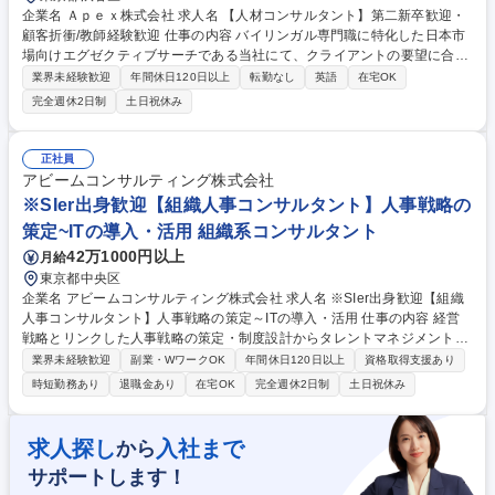
企業名 Ａｐｅｘ株式会社 求人名 【人材コンサルタント】第二新卒歓迎・
顧客折衝/教師経験歓迎 仕事の内容 バイリンガル専門職に特化した日本市
場向けエグゼクティブサーチである当社にて、クライアントの要望に合っ
た人材の紹介をお任せします。人材要件の定義づけの上流からお任せしま
業界未経験歓迎
年間休日120日以上
転勤なし
英語
在宅OK
す。第二新卒の方歓迎です。 ■クライアントは、ベンチャー企業から大手
完全週休2日制
土日祝休み
外資系企業と多岐に渡ります。膨大なネットワークを活かし、クライアン
トの文化にフィットする人材のマッチングにより、クライアントから高い
評価と信頼を得ています。【入社後について】・1か月間の社内研修に加
正社員
えて、OJTを実施します。経験豊富な先輩社員のサポートがある為、未経
アビームコンサルティング株式会社
験でも安心して就業できます。英語力×人材コンサルという専門性の高い
※SIer出身歓迎【組織人事コンサルタント】人事戦略の
キャリアを形成できます。 募集職種 【人材コンサルタント】第二新卒歓
策定~ITの導入・活用 組織系コンサルタント
迎・顧客折衝/教師経験歓迎
42万1000円以上
月給
東京都中央区
企業名 アビームコンサルティング株式会社 求人名 ※SIer出身歓迎【組織
人事コンサルタント】人事戦略の策定～ITの導入・活用 仕事の内容 経営
戦略とリンクした人事戦略の策定・制度設計からタレントマネジメント、
人事業務プロセスの導入・改善、IT の導入・活用までを支援します。HR
業界未経験歓迎
副業・WワークOK
年間休日120日以上
資格取得支援あり
領域のシステム化支援などの上流案件・グローバル案件など様々な 案件が
時短勤務あり
退職金あり
在宅OK
完全週休2日制
土日祝休み
ございます。 【詳細】■人事マネジメント戦略策定■人的資本パフォーマ
ンスモニタリング方法策定 ・基幹人事制度（等級、報酬、評価）策定 ・
従業員ベネフィット・リワード策定 ・人材開発施策策定 ・エンゲージメ
求人探し
入社まで
から
ント向上策策定■人事システムの基本構想策定 ・人事業務プロセス改革■
サポートします！
業務効率化のためのERP導入 ・グローバルHCM、タレントマネジメント