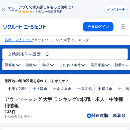
アプリで求人探しをもっと便利に！
インストール
レビュー高評価
無料
会員ログイン
/
転職・求人トップ
アウトソーシング 大手 ランキング
検索条件を設定する
勤務地
職種
年収
こだわり条件
雇用形態
新着のみ
勤務地の追加設定を忘れていませんか？
東京23区
大阪市
名古屋市
東京都
横浜市
川崎
アウトソーシング 大手 ランキングの転職・求人・中途採
用情報
138
件
関連度順
新着順
1
〜
100
件目を表示中