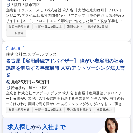
大阪府大阪市西区
企業名 トランスコスモス株式会社 求人名 【大阪/在宅勤務可】フロントエ
ンジニア/プライム上場/社内開発/キャリアアップ 仕事の内容 大規模Web
サイトにおいて、フロントエンド領域を中心とした運用・改修業務をご担
当いただきます。既存サイトを安全かつ正確に運用し、より使いやすく、
業界未経験歓迎
年間休日120日以上
退職金あり
完全週休2日制
分かりやすいUI/UXを実現するための改善にも、 携わっていただくポジシ
土日祝休み
ョンです。＜具体的には＞ ■HTML/CSS/JavaScriptを用いたWebサイトの
改修・開発 ■バックエンドと連携したWebアプリケーションにおけるフロ
ントUI調整、機能改修 ■サイト更新時の版数管理、仕様確認、影響範囲の
正社員
整理 ■プロジェクトメンバー・お客様企業との仕様調整、進行上のコミュ
株式会社エスプールプラス
ニケーション ■品質確認およびリリース前後のチェック業務 募集職種
名古屋【雇用継続アドバイザー】 障がい者雇用の社会
【大阪/在宅勤務可】フロントエンジニア/プライム上場/社内開発/キャリア
課題を解決する事業展開 人材/アウトソーシング法人営
アップ
業
25万円～50万円
月給
愛知県名古屋市中村区
企業名 株式会社エスプールプラス 求人名 名古屋【雇用継続アドバイザ
ー】★障がい者雇用の社会課題を解決する事業展開 仕事の内容 当社のわ
ーくはぴねす農園で働く障がいのあるスタッフがやりがいをもって働き続
けられるよう、参画企業と連携し、雇用継続のサポートを行うポジション
業界未経験歓迎
年間休日120日以上
資格取得支援あり
土日祝休み
です。 【詳細】■参画企業の農場の定期的な巡回と就業状況の確認や課題
解決サポート■企業所属のサポートスタッフの相談対応やサポート■クライ
アント企業への状況報告や課題改善のサポート （変更の範囲:当社業務全
求人探し
入社まで
から
般） 【キャリアイメージ】まだまだ成長中の当社。手を挙げ、主体的な提