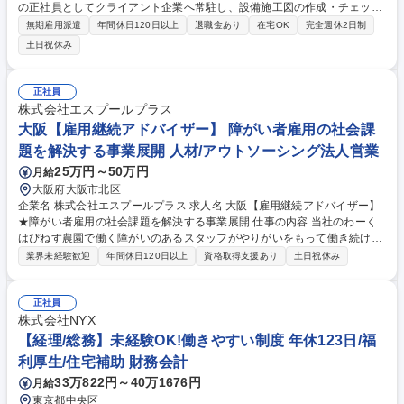
の正社員としてクライアント企業へ常駐し、設備施工図の作成・チェック
業務を中心に、図面精度の担保およびチーム運営に関わっていただきま
無期雇用派遣
年間休日120日以上
退職金あり
在宅OK
完全週休2日制
す。内勤での業務となりますので施工現場常駐ではございません。 ■各種
土日祝休み
図面(建築図･構造図･意匠図)から作図された施工検討図のチェック ■ダク
ト･配管ルートの検討、干渉チェック、各種詳細図(スリーブ･断面)の作成
■衛生設備･建築図面との整合性確認および仕上げ ■施工図チェック、品質
正社員
管理 ■メンバーへの指導･フォロー(図面の見方･作成支援） 募集職種 【大
株式会社エスプールプラス
井町/内勤】大成温調(株)での空調衛生設備施工図チェック業務/無期雇用派
大阪【雇用継続アドバイザー】 障がい者雇用の社会課
遣
題を解決する事業展開 人材/アウトソーシング法人営業
25万円～50万円
月給
大阪府大阪市北区
企業名 株式会社エスプールプラス 求人名 大阪【雇用継続アドバイザー】
★障がい者雇用の社会課題を解決する事業展開 仕事の内容 当社のわーく
はぴねす農園で働く障がいのあるスタッフがやりがいをもって働き続けら
れるよう、参画企業と連携し、雇用継続のサポートを行うポジションで
業界未経験歓迎
年間休日120日以上
資格取得支援あり
土日祝休み
す。 【詳細】■参画企業の農場の定期的な巡回と就業状況の確認や課題解
決サポート■企業所属のサポートスタッフの相談対応やサポート■クライア
ント企業への状況報告や課題改善のサポート （変更の範囲:当社業務全
正社員
般） 【キャリアイメージ】まだまだ成長中の当社。手を挙げ、主体的な提
株式会社NYX
案をしやすいカルチャーのため、自己成長や事業成長を踏まえ、新しいポ
【経理/総務】未経験OK!働きやすい制度 年休123日/福
ジションや役職に就くチャンスは無限大です。 募集職種 大阪【雇用継続
利厚生/住宅補助 財務会計
アドバイザー】★障がい者雇用の社会課題を解決する事業展開
33万822円～40万1676円
月給
東京都中央区