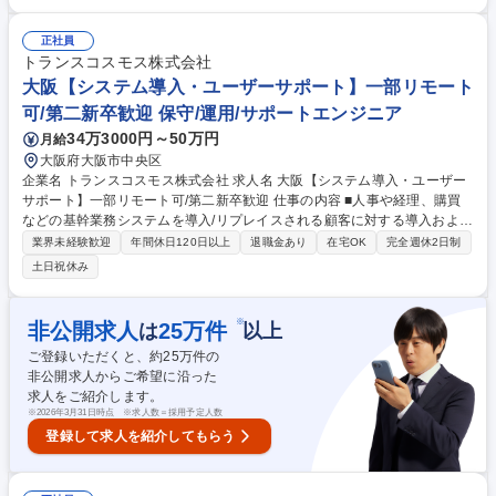
ンバーをリード・育成しながら、ご自身の担当領域をマネジメントいただ
きます。【主な担当業務】■採用計画/採用戦略の立案■セミナー/WEB広告/
正社員
記事媒体/動画/イベント等の広報企画・運営■インターンシップの企画・運
トランスコスモス株式会社
営■選考フロー設計や選考ツール等施策の企画実装・面接官管理等の選考
大阪【システム導入・ユーザーサポート】一部リモート
管理■内定者フォローやリクルーター制度の企画運営 募集職種 【新卒採用
リーダー候補】裁量◎/大規模採用を通じて急成長できる環境
可/第二新卒歓迎 保守/運用/サポートエンジニア
34万3000円～50万円
月給
大阪府大阪市中央区
企業名 トランスコスモス株式会社 求人名 大阪【システム導入・ユーザー
サポート】一部リモート可/第二新卒歓迎 仕事の内容 ■人事や経理、購買
などの基幹業務システムを導入/リプレイスされる顧客に対する導入および
サポート業務をお任せします。下記業務をチームとして対応しており、こ
業界未経験歓迎
年間休日120日以上
退職金あり
在宅OK
完全週休2日制
れまでのご経験やご希望をもとにお任せします。 【業務例】 ■問い合わせ
土日祝休み
対応：ユーザーからの電話やメール、チャットなどを通じての対応 ■トラ
ブルシューティング：システムのエラーや不具合に対する調査と解決策の
提供 ■ドキュメント管理：FAQやマニュアルの作成・更新 ■ユーザー教
※
非公開求人
25
万件
は
以上
育・トレーニング：新しい機能やシステムの導入時に、ユーザーへのトレ
ご登録いただくと、約
25
万件の
ーニングを実施 ■システムメンテナンス：定期的なシステムチェックやメ
非公開求人からご希望に沿った
ンテナンスの計画・実施 等 募集職種 大阪【システム導入・ユーザーサポ
求人をご紹介します。
ート】一部リモート可/第二新卒歓迎
※
2026年3月31日時点 ※求人数＝採用予定人数
登録して求人を紹介してもらう