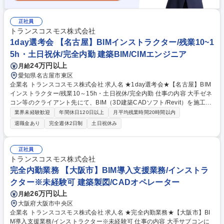
正社員
トランスコスモス株式会社
1day選考会 【名古屋】BIMインストラクター/残業10~1
5h・土日祝休/完全内勤 建築BIM/CIMエンジニア
24万円以上
月給
愛知県名古屋市東区
企業名 トランスコスモス株式会社 求人名 ★1day選考会★【名古屋】BIM
インストラクター/残業10～15h・土日祝休/完全内勤 仕事の内容 大手ゼネ
コン等のクライアント先にて、BIM（3D建築CADソフト/Revit）を施工現
場に定着・活用していただく為に、お客様企業や協力会社に向けたインス
業界未経験歓迎
年間休日120日以上
月平均残業時間20時間以内
トラクター（教育・研修）業務をお任せします。★1day選考会★ 建設業
退職金あり
完全週休2日制
土日祝休み
界のDX推進に貢献する仕事です【詳細】施工現場での生産性向上を目指
し、お客様担当者や協力会社に向けたBIM（Revit）の操作指導や研修を実
施します。現場の声を聴きながら対応するので、自身のBIMスキルも高め
正社員
られます。【研修体制】入社後は基本操作から学ぶ研修があり、配属後も
トランスコスモス株式会社
マニュアルやカリキュラムに沿ってスタート。未経験でも安心です。【キ
完全内勤業務 【大阪市】BIM導入支援業務/インストラ
ャリアパス】マネジメントやスペシャリスト等多彩な道を選べます。 募集
クター※未経験可 建築製図/CADオペレーター
職種 ★1day選考会★【名古屋】BIMインストラクター/残業10～15h・土
日祝休/完全内勤
26万円以上
月給
大阪府大阪市中央区
企業名 トランスコスモス株式会社 求人名 ★完全内勤業務★【大阪市】BI
M導入支援業務/インストラクター※未経験可 仕事の内容 大手サブコンに