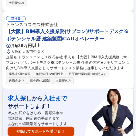
部門社員）へのユーザーサポートをお任せします。 【業務内容】※これま
土日祝休み
でのご経験内容によって一部変更の可能性あり ■設計書の作成：要件確定
後、設計書作成 ■検証シートの作成：Excelを利用し検証シートを作成
（関数利用） ■設定・検証：システム内の設定・検証 ■進捗報告：打ち合
正社員
わせおよびメールにて設定詳細の確認 ■結果報告：検証内容の共有 募集職
トランスコスモス株式会社
種 大阪【人事システム導入サポート】自社勤務/バックオフィスDXに貢献
【大阪】BIM導入支援業務(サブコン)/サポートデスク※
ポテンシャル層 建築製図/CADオペレーター
26万円以上
月給
大阪府大阪市中央区
企業名 トランスコスモス株式会社 求人名 【大阪】BIM導入支援業務（サ
ブコン）／サポートデスク※ポテンシャル層 仕事の内容 ■大手サブコンに
向けたBIM導入支援としてサポートデスク業務に従事していただきます。
クライアント先が導入されているBIMについて、施工現場での業務効率化
業界未経験歓迎
年間休日120日以上
月平均残業時間20時間以内
のためにクライアント先に合わせたアドインツールの使 用方法に関する問
退職金あり
完全週休2日制
土日祝休み
い合わせ対応などのサポートデスクをお任せします。 BIMツールの操作に
関しては入社後に基本操作から研修いたしますのでご安心ください。現場
の声を聴きながら対応いただきますので、BIMに関するスキルを習得・向
求人探し
入社まで
から
上させることが可能です。案件は長期的（3～4年）なものが多く一つ一つ
サポートします！
に対してじっくりと向き合えます。 ★使用ツール：T-fas、Revitなど（未
経験でも可） 募集職種 【大阪】BIM導入支援業務（サブコン）／サポート
求人の紹介をはじめ、書類添削や
デスク※ポテンシャル層
面談対策、内定後の手続きまで
あなたの転職活動をサポートします。
登録してサポートを受ける