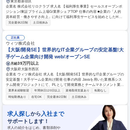
東京都新宿区
企業名 株式会社リロクラブ 求人名 【福利厚生事業】セールスオープンポ
ジション/東証プライム上場G/業界シェアTOP 仕事の内容 ■企業の「人的
資本経営・働きやすさ向上」に向けて福利厚生サービスを始めとしたHR
向けサービス全般の企画営業職をお任せします。自身でキャリアを選べる
完全週休2日制
土日祝休み
手上げ制度もあり、自分自身でキャリア構築が可能です。 【入社後】導入
研修後、現場にてOJT研修を実施。先輩社員の指導を通して知識習得し3
ヶ月程度を目途に独り立ちを目指していただきます。 【キャリアステッ
正社員
プ】メンバークラスからスタートしていただきますが、リーダー、グルー
ウィツ株式会社
プマネージャー、ユニットマネージャーへと昇格していただくことが可能
【大阪/開発SE】世界的なIT企業グループの安定基盤!大
です。※実際に入社2年でマネージャー職として活躍しているメンバーも
手ゲーム企業向け開発 web/オープンSE
います！ 募集職種 【福利厚生事業】セールスオープンポジション/東証プ
39万円以上
月給
ライム上場G/業界シェアTOP
大阪府大阪市西区
企業名 ウィツ株式会社 求人名 【大阪/開発SE】世界的なIT企業グループの
安定基盤！大手ゲーム企業向け開発 仕事の内容 Javaを用いた業務系シス
テム開発プロジェクトにて、PLとして開発業務とチームマネジメント業務
をお任せします。「技術」と「マネジメント」の両軸で価値を発揮し、チ
業界未経験歓迎
年間休日120日以上
資格取得支援あり
転勤なし
ームを牽引できるポジションです。 【具体的には】■要件定義 ■基本設計
時短勤務あり
在宅OK
完全週休2日制
土日祝休み
■詳細設計 ■開発実装 ■テスト ■進捗管理・メンバー管理 【仕事の魅力】
残業月平均7.82時間で週４日リモートも可能「可能と柔軟な働き方可能！
Udemy受講や資格取得支援も充実しており、継続的なスキルアップが可能
求人探し
入社まで
から
です。上流工程から一貫して携わりながら、リーダーとしての裁量を持っ
サポートします！
て活躍できる環境です。 募集職種 【大阪/開発SE】世界的なIT企業グルー
プの安定基盤！大手ゲーム企業向け開発
求人の紹介をはじめ、書類添削や