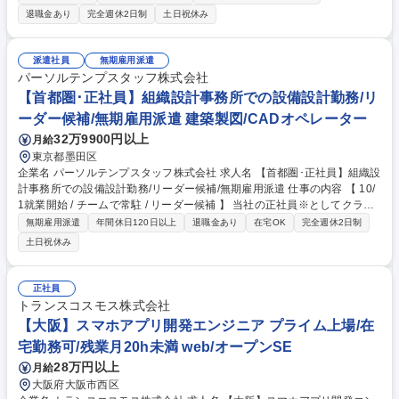
率化のためにクライアント先に合わせたアドインツールの使 用方法に関す
退職金あり
完全週休2日制
土日祝休み
る問い合わせ対応などのサポートデスクをお任せします。 BIMツールの操
作に関しては入社後に基本操作から研修いたしますのでご安心ください。
現場の声を聴きながら対応いただきますので、BIMに関するスキルを習
派遣社員
無期雇用派遣
得・向上させることが可能です。案件は長期的（3～4年）なものが多く一
パーソルテンプスタッフ株式会社
つ一つに対してじっくりと向き合えます。 ★使用ツール：T-fas、Revitな
【首都圏･正社員】組織設計事務所での設備設計勤務/リ
ど（未経験でも可） 募集職種 ★1day選考会実施中★【大阪】BIM導入支
ーダー候補/無期雇用派遣 建築製図/CADオペレーター
援業務／サポートデスク※未経験可
32万9900円以上
月給
東京都墨田区
企業名 パーソルテンプスタッフ株式会社 求人名 【首都圏･正社員】組織設
計事務所での設備設計勤務/リーダー候補/無期雇用派遣 仕事の内容 【 10/
1就業開始 / チームで常駐 / リーダー候補 】 当社の正社員※としてクライ
アント企業へ常駐し、住宅設備のCADオペレーターとして勤務いただきま
無期雇用派遣
年間休日120日以上
退職金あり
在宅OK
完全週休2日制
す。※無期雇用派遣 設備設計担当者の指示のもと、計画検討、資料作成、
土日祝休み
作図補助および社内設計調整の支援を行い、設計意図を正確に図面・資料
へ反映させる業務です。単純なCADオペレーションや計算作業に限定され
るものではなく、設計者の意図を理解した上で業務を推進する「設計担当
正社員
サポート」の役割を担っていただきます。 ●対象工程：基本計画、基本設
トランスコスモス株式会社
計 募集職種 【首都圏･正社員】組織設計事務所での設備設計勤務/リーダー
【大阪】スマホアプリ開発エンジニア プライム上場/在
候補/無期雇用派遣
宅勤務可/残業月20h未満 web/オープンSE
28万円以上
月給
大阪府大阪市西区