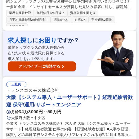
続シェアトップクラス/反響＆深耕中心 仕事の内容 お問い合わせやセミナ
ー参加企業、インサイドセールスが獲得した見込み顧客に対し、課題解決
に向けた商談・提案・クロージングをお任せします。 ■高確度の商談が中
業界未経験歓迎
年間休日120日以上
資格取得支援あり
心 テレアポ等の新規開拓ではなく、既に関心をお持ちの企業や、既に主軸
月平均残業時間20時間以内
退職金あり
在宅OK
完全週休2日制
サービス（採用管理システム）を導入済みの企業へのクロスセル（適性検
土日祝休み
査の提案等）が中心です。関係性が構築された顧客への深耕営業のため、
提案の質にこだわることができます。 ■市場と環境の魅力 人的資本経営の
求人探し
お困り
に
ですか？
注目により市場は拡大中。成長産業で自身の力を試せる環境です。週2回
の在宅勤務など柔軟な働き方も可能です。 募集職種 【ITソリューション
業界トップクラスの求人件数から
営業】18年連続シェアトップクラス/反響＆深耕中心
あなたの力を最大限に発揮できる
求人探しをお手伝いします。
アドバイザーに相談する
正社員
トランスコスモス株式会社
大阪【システム導入・ユーザーサポート】経理経験者歓
迎 保守/運用/サポートエンジニア
34万3000円～50万円
月給
大阪府大阪市中央区
企業名 トランスコスモス株式会社 求人名 大阪【システム導入・ユーザー
サポート】経理経験者歓迎 仕事の内容 【経理経験者歓迎】■人事や経理、
購買などの基幹業務システムを導入/リプレイスされる顧客に対する導入お