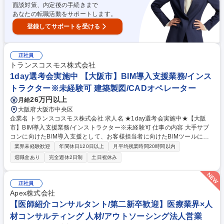
面談対策、内定後の手続きまで
あなたの転職活動をサポートします。
登録してサポートを受ける
正社員
トランスコスモス株式会社
1day選考会実施中 【大阪市】BIM導入支援業務/インス
トラクター※未経験可 建築製図/CADオペレーター
26万円以上
月給
大阪府大阪市中央区
企業名 トランスコスモス株式会社 求人名 ★1day選考会実施中★【大阪
市】BIM導入支援業務/インストラクター※未経験可 仕事の内容 大手サブ
コンに向けたBIM導入支援として、お客様担当者に向けたBIMツールに関
するインストラクター（教育・研修）業務に従事していただきます。クラ
業界未経験歓迎
年間休日120日以上
月平均残業時間20時間以内
イアント先が導入されているBIMについて、施工現場での業務 効率化のた
退職金あり
完全週休2日制
土日祝休み
めにクライアント先に合わせたアドインツールの使用方法に関する教育・
研修業務をお任せします。BIMツールの操作に関しては入社後に基本操作
から研修いたしますのでご安心ください。現場の声を聴きながら対応いた
正社員
だきますので、BIMに関するスキルを習得・向上させることが可能です。
Apex株式会社
使用ツール：T-fas、Rebroなど（未経験でも可） 募集職種 ★1day選考会
【医師紹介コンサルタント/第二新卒歓迎】医療業界×人
実施中★【大阪市】BIM導入支援業務/インストラクター※未経験可
材コンサルティング 人材/アウトソーシング法人営業