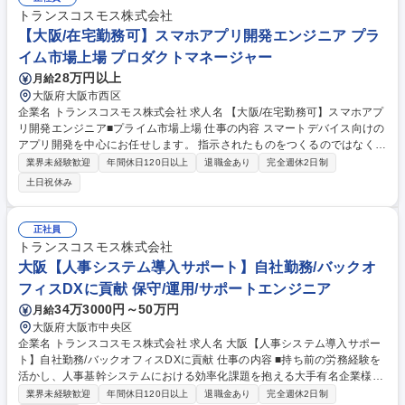
を解析し、経営層の意思決定に直結するインサイトを抽出・提言）■AIエ
トランスコスモス株式会社
ージェントの導入・定着化（現場の人事担当者や従業員がAIを使いこなせ
【大阪/在宅勤務可】スマホアプリ開発エンジニア プラ
るよう、ユースケースの策定～定着化施策を伴走支援） 募集職種 【人的
イム市場上場 プロダクトマネージャー
資本経営高度化コンサルタント】AI・データを活用した価値創出
28万円以上
月給
大阪府大阪市西区
企業名 トランスコスモス株式会社 求人名 【大阪/在宅勤務可】スマホアプ
リ開発エンジニア■プライム市場上場 仕事の内容 スマートデバイス向けの
アプリ開発を中心にお任せします。 指示されたものをつくるのではなく、
クライアントの求めるものを具現化し、アイデアをカタチにする業務にな
業界未経験歓迎
年間休日120日以上
退職金あり
完全週休2日制
ります。 (1)クライアントのスマートフォン向け、タブレット向けアプリ
土日祝休み
の開発（BtoB、BtoC） (2)各種アプリの企画、情報設計、デザイン設計
(3)プロジェクト管理（スケジュール管理など） 【開発事例】・銀行様向
け・家計簿アプリ ・不動産企業向け・物件検索アプリ・ＡＲアプリ 募集
正社員
職種 【大阪/在宅勤務可】スマホアプリ開発エンジニア■プライム市場上場
トランスコスモス株式会社
大阪【人事システム導入サポート】自社勤務/バックオ
フィスDXに貢献 保守/運用/サポートエンジニア
34万3000円～50万円
月給
大阪府大阪市中央区
企業名 トランスコスモス株式会社 求人名 大阪【人事システム導入サポー
ト】自社勤務/バックオフィスDXに貢献 仕事の内容 ■持ち前の労務経験を
活かし、人事基幹システムにおける効率化課題を抱える大手有名企業様に
対し、人事基幹システム『COMPANY』の導入および利用者（顧客/当社別
業界未経験歓迎
年間休日120日以上
退職金あり
完全週休2日制