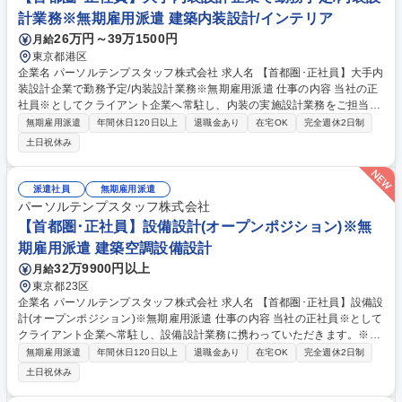
計業務※無期雇用派遣 建築内装設計/インテリア
26万円～39万1500円
月給
東京都港区
企業名 パーソルテンプスタッフ株式会社 求人名 【首都圏･正社員】大手内
装設計企業で勤務予定/内装設計業務※無期雇用派遣 仕事の内容 当社の正
社員※としてクライアント企業へ常駐し、内装の実施設計業務をご担当い
ただきます。※無期雇用派遣 ◎在宅勤務あり ■内装意匠設計の実施設計業
無期雇用派遣
年間休日120日以上
退職金あり
在宅OK
完全週休2日制
務：Revitやパワーポイントやイラストレーターを使用しての内装図面
土日祝休み
（平面図・展開図・什器図、設備図）などの設計図書や企画書の作成 ■3D
のモデリング：Revitを使用して、受領した平面データから3Dを立ち上
げ、内装の完成イメージの作成 ※上記業務以外にもプロポーザル用の資料
派遣社員
無期雇用派遣
作成やマテリアルボードの作成等、デザイン補助業務も場合によっては対
パーソルテンプスタッフ株式会社
応を依頼する可能性あり 募集職種 【首都圏･正社員】大手内装設計企業で
【首都圏･正社員】設備設計(オープンポジション)※無
勤務予定/内装設計業務※無期雇用派遣
期雇用派遣 建築空調設備設計
32万9900円以上
月給
東京都23区
企業名 パーソルテンプスタッフ株式会社 求人名 【首都圏･正社員】設備設
計(オープンポジション)※無期雇用派遣 仕事の内容 当社の正社員※として
クライアント企業へ常駐し、設備設計業務に携わっていただきます。※無
期雇用派遣 ■建物の空調・衛生設備などの設計業務：基本設計・実施設
無期雇用派遣
年間休日120日以上
退職金あり
在宅OK
完全週休2日制
計・工事監理 など をご担当いただきます。 ■設備システムの計画立案、
土日祝休み
負荷計算、機器選定、配管・ダクトの経路検討など ■プロジェクト関係者
との調整や、それに伴う各種資料、図面およびBIMモデルの作成 など ※ご