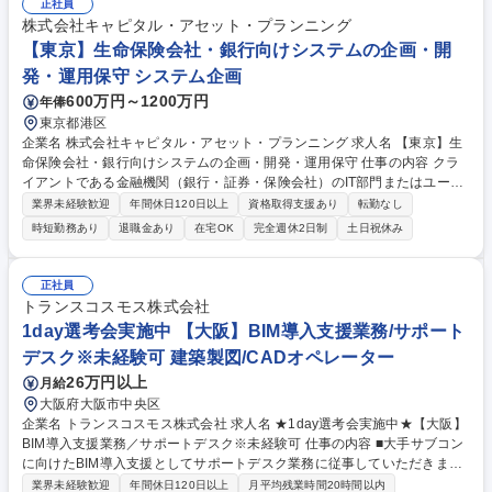
正社員
株式会社キャピタル・アセット・プランニング
【東京】生命保険会社・銀行向けシステムの企画・開
発・運用保守 システム企画
600万円～1200万円
年俸
東京都港区
企業名 株式会社キャピタル・アセット・プランニング 求人名 【東京】生
命保険会社・銀行向けシステムの企画・開発・運用保守 仕事の内容 クラ
イアントである金融機関（銀行・証券・保険会社）のIT部門またはユーザ
ー部門に常駐し、システム企画・開発・運用保守の社員支援を担当いただ
業界未経験歓迎
年間休日120日以上
資格取得支援あり
転勤なし
きます。 【具体的な業務内容】プロジェクト・案件推進、システム化構想
時短勤務あり
退職金あり
在宅OK
完全週休2日制
土日祝休み
企画、プロジェクト計画、要求定義、システム開発各成果物レビュー、テ
スト計画、受入テスト、本番リリース立ち合い、QA対応、問合せ対応、
障害対応等 募集職種 【東京】生命保険会社・銀行向けシステムの企画・
正社員
開発・運用保守
トランスコスモス株式会社
1day選考会実施中 【大阪】BIM導入支援業務/サポート
デスク※未経験可 建築製図/CADオペレーター
26万円以上
月給
大阪府大阪市中央区
企業名 トランスコスモス株式会社 求人名 ★1day選考会実施中★【大阪】
BIM導入支援業務／サポートデスク※未経験可 仕事の内容 ■大手サブコン
に向けたBIM導入支援としてサポートデスク業務に従事していただきま
す。クライアント先が導入されているBIMについて、施工現場での業務効
業界未経験歓迎
年間休日120日以上
月平均残業時間20時間以内