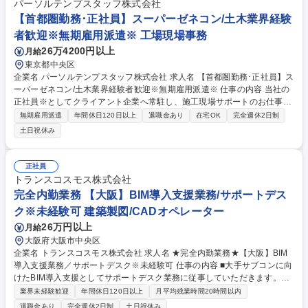
パーソルテンプスタッフ株式会社
【首都圏勤務･正社員】スーパーゼネコン/土木業界経験
者歓迎※無期雇用派遣※ 工場現場事務
26万4200円以上
月給
東京都中央区
企業名 パーソルテンプスタッフ株式会社 求人名 【首都圏勤務･正社員】ス
ーパーゼネコン/土木業界経験者歓迎※無期雇用派遣※ 仕事の内容 当社の
正社員※としてクライアント企業へ常駐し、施工現場サポートのお仕事を
ご担当いただきます。※無期雇用派遣 ■土木の仮設構造物の設計補助業務
無期雇用派遣
年間休日120日以上
退職金あり
在宅OK
完全週休2日制
をお願いいたします。 ■主な対象物：足場（架設）、造形、仮囲い、仮宿
土日祝休み
舎 ●設計計画、現場調査、施工計画、報告書作成など ●社員の方と現場へ
の同行・打ち合わせ参加 ●各現場から届く図面を見ながらの修正・検討 使
用ソフト：Excel、Word、AutoCAD 計算ソフト：プレーム計算、土留め
正社員
計算ソフトなど 募集職種 【首都圏勤務･正社員】スーパーゼネコン/土木業
トランスコスモス株式会社
界経験者歓迎※無期雇用派遣※
完全内勤業務 【大阪】BIM導入支援業務/サポートデス
ク※未経験可 建築製図/CADオペレーター
26万円以上
月給
大阪府大阪市中央区
企業名 トランスコスモス株式会社 求人名 ★完全内勤業務★【大阪】BIM
導入支援業務／サポートデスク※未経験可 仕事の内容 ■大手サブコンに向
けたBIM導入支援としてサポートデスク業務に従事していただきます。ク
ライアント先が導入されているBIMについて、施工現場での業務効率化の
業界未経験歓迎
年間休日120日以上
月平均残業時間20時間以内
ためにクライアント先に合わせたアドインツールの 使用方法に関する問い
退職金あり
完全週休2日制
土日祝休み