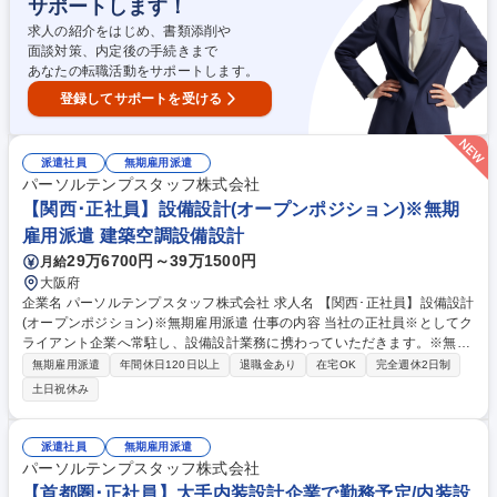
サポートします！
案をしやすいカルチャーのため、自己成長や事業成長を踏まえ、新しいポ
ジションや役職に就くチャンスは無限大です。 募集職種 名古屋【雇用継
求人の紹介をはじめ、書類添削や
続アドバイザー】★障がい者雇用の社会課題を解決する事業展開
面談対策、内定後の手続きまで
あなたの転職活動をサポートします。
登録してサポートを受ける
派遣社員
無期雇用派遣
パーソルテンプスタッフ株式会社
【関西･正社員】設備設計(オープンポジション)※無期
雇用派遣 建築空調設備設計
29万6700円～39万1500円
月給
大阪府
企業名 パーソルテンプスタッフ株式会社 求人名 【関西･正社員】設備設計
(オープンポジション)※無期雇用派遣 仕事の内容 当社の正社員※としてク
ライアント企業へ常駐し、設備設計業務に携わっていただきます。※無期
雇用派遣 ■建物の空調・衛生設備などの設計業務：基本設計・実施設計・
無期雇用派遣
年間休日120日以上
退職金あり
在宅OK
完全週休2日制
工事監理 など をご担当いただきます。 ■設備システムの計画立案、負荷
土日祝休み
計算、機器選定、配管・ダクトの経路検討など ■プロジェクト関係者との
調整や、それに伴う各種資料、図面およびBIMモデルの作成 など ※ご経験
に合わせて業務内容を決定いたします。 募集職種 【関西･正社員】設備設
派遣社員
無期雇用派遣
計(オープンポジション)※無期雇用派遣
パーソルテンプスタッフ株式会社
【首都圏･正社員】大手内装設計企業で勤務予定/内装設