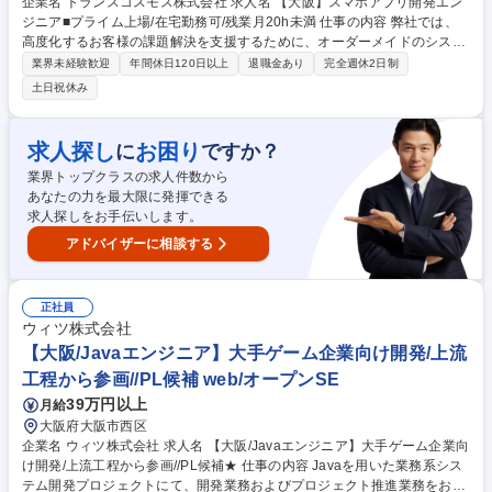
企業名 トランスコスモス株式会社 求人名 【大阪】スマホアプリ開発エン
ジニア■プライム上場/在宅勤務可/残業月20h未満 仕事の内容 弊社では、
高度化するお客様の課題解決を支援するために、オーダーメイドのシステ
ム開発（Web・スマホアプリ）を行っており、そのスマホアプリ開発業務
業界未経験歓迎
年間休日120日以上
退職金あり
完全週休2日制
を担当いただきます。大手企業向けに多くの消費者へ届く アプリづくりに
土日祝休み
携われます。 ■顧客のDX加速とアプリ開発需要拡大による増員募集です。
■ミッションは大手金融機関等のアプリ開発を通じた顧客の課題解決で
す。 ■CursorなどのAI駆動開発ツールを活用する環境で、要件定義から運
求人探し
お困り
に
ですか？
用まで一貫して携わります。 募集職種 【大阪】スマホアプリ開発エンジ
業界トップクラスの求人件数から
ニア■プライム上場/在宅勤務可/残業月20h未満
あなたの力を最大限に発揮できる
求人探しをお手伝いします。
アドバイザーに相談する
正社員
ウィツ株式会社
【大阪/Javaエンジニア】大手ゲーム企業向け開発/上流
工程から参画//PL候補 web/オープンSE
39万円以上
月給
大阪府大阪市西区
企業名 ウィツ株式会社 求人名 【大阪/Javaエンジニア】大手ゲーム企業向
け開発/上流工程から参画//PL候補★ 仕事の内容 Javaを用いた業務系シス
テム開発プロジェクトにて、開発業務およびプロジェクト推進業務をお任