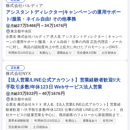
談で経験/スキル/キャリアビジョンに合ったプロジェクトをお任せ 【案件
株式会社パルディア
例】■鉄道会社駅員向けの介助が必要な利用者の情報連携アプリ（C#/Swif
アシスタントディレクター|キャンペーンの運用サポー
t）■テーマパーク向け基幹システム（PHP/JavaScript/AWS） 募集職種 未
経験OK！【Webアプリ開発SE】次世代型エンジニアを目指す/東証プライ
ト/服装・ネイル自由! その他事務
ム上場G
27万5466円～34万1476円
月給
東京都中央区
企業名 株式会社パルディア 求人名 アシスタントディレクター｜キャンペ
ーンの運用サポート/服装・ネイル自由！ 仕事の内容 広告代理店・メーカ
ーに対し、商品の認知度向上や売上拡大に向けたプロモーション(SNSキ
ャンペーン/プレゼントキャンペーン等)を運用している当社にて、運用が
年間休日120日以上
転勤なし
退職金あり
完全週休2日制
土日祝休み
円滑に進むようサポートしていただきます。 クライアントへの交渉・折衝
は全てディレクターが担当するため、難しい調整業務をお任せすることは
ありません。 【業務詳細】■キャンペーン立ち上げ準備：スケジュール作
正社員
成（関係者・タスク・期限の整理）、マニュアルやF&Qの作成 ■キャンペ
株式会社NYX
ーン運用中のサポート（1～3か月）：ディレクターからの最新情報を関係
【法人営業/LINE公式アカウント】営業経験者歓迎!/大
者へ連携、進行管理や抜け漏れチェック、納品データの作成・送付 募集職
手取引多数/年休123日 Webサービス法人営業
種 アシスタントディレクター｜キャンペーンの運用サポート/服装・ネイ
33万822円～40万1676円
月給
ル自由！
東京都中央区
企業名 株式会社ＮＹＸ 求人名 【法人営業/LINE公式アカウント】営業経
験者歓迎！/大手取引多数/年休123日 仕事の内容 LINE公式アカウント、自
社サービスの提案営業を中心に、既存顧客のフォローから新規開拓まで幅
広く担当いただきます。課題ヒアリングから企画提案・運用改善まで伴走
業界未経験歓迎
年間休日120日以上
転勤なし
退職金あり
在宅OK
しながら顧客の成果最大化を目指します。 【営業業務】■既存顧客へのフ
完全週休2日制
土日祝休み