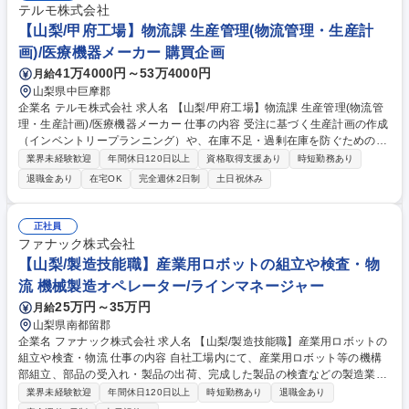
テルモ株式会社
【山梨/甲府工場】物流課 生産管理(物流管理・生産計
画)/医療機器メーカー 購買企画
41万4000円～53万4000円
月給
山梨県中巨摩郡
企業名 テルモ株式会社 求人名 【山梨/甲府工場】物流課 生産管理(物流管
理・生産計画)/医療機器メーカー 仕事の内容 受注に基づく生産計画の作成
（インベントリープランニング）や、在庫不足・過剰在庫を防ぐための需
給調整を担当します。本社や調達・サプライヤーなどの関係部門と連携
業界未経験歓迎
年間休日120日以上
資格取得支援あり
時短勤務あり
し、組織横断で供給体制を最適化します。 (1)生産・在庫計画:SAPやMES
退職金あり
在宅OK
完全週休2日制
土日祝休み
などのシステムを活用した需給調整 (2)調整・推進業務:本社（S&OP）や
サプライヤーとの連携、突発的な問題発生時の関係部署を巻き込んだ意思
決定のリード (3)改善・高度化業務:AIを活用した生産計画の最適化や、Ex
正社員
celベース業務の効率化・自動化の検討、最新SCM知識の取り込み ※英語
ファナック株式会社
は翻訳ツールを使用しながら文章のやり取りができれば問題ありません。
【山梨/製造技能職】産業用ロボットの組立や検査・物
募集職種 【山梨/甲府工場】物流課 生産管理(物流管理・生産計画)/医療機
流 機械製造オペレーター/ラインマネージャー
器メーカー
25万円～35万円
月給
山梨県南都留郡
企業名 ファナック株式会社 求人名 【山梨/製造技能職】産業用ロボットの
組立や検査・物流 仕事の内容 自社工場内にて、産業用ロボット等の機構
部組立、部品の受入れ・製品の出荷、完成した製品の検査などの製造業務
全般をお任せします。ご経験や希望を考慮して配属先を決定します。 【業
業界未経験歓迎
年間休日120日以上
時短勤務あり
退職金あり
務詳細】自動車、IT機器、医療などあらゆる部品加工に使われる工作機械