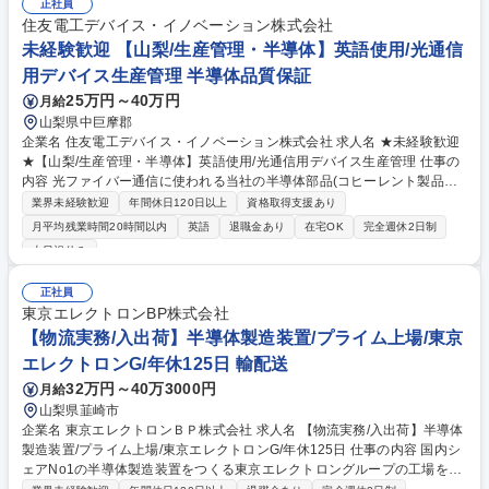
正社員
住友電工デバイス・イノベーション株式会社
未経験歓迎 【山梨/生産管理・半導体】英語使用/光通信
用デバイス生産管理 半導体品質保証
25万円～40万円
月給
山梨県中巨摩郡
企業名 住友電工デバイス・イノベーション株式会社 求人名 ★未経験歓迎
★【山梨/生産管理・半導体】英語使用/光通信用デバイス生産管理 仕事の
内容 光ファイバー通信に使われる当社の半導体部品(コヒーレント製品と
呼ばれる次世代の高性能タイプ)について、「いつ・どの工場で・どれだ
業界未経験歓迎
年間休日120日以上
資格取得支援あり
けつくるか」を計画し、実行をリードする生産管理のお仕事です。 ・製造
月平均残業時間20時間以内
英語
退職金あり
在宅OK
完全週休2日制
計画の策定と進捗管理(拠点別生産計画の立案、製造キャパシティに基づ
土日祝休み
く投入計画) ・仕掛・在庫管理、工程進捗管理 ・ベトナム工場への計画出
力と部品発送管理、山梨での検査・出荷指示 ・注文管理、納期回答、売上
正社員
計画のデータ集計と予実管理 ・開発、製造、製造技術、資材調達、物流、
東京エレクトロンBP株式会社
品質、事業計画、営業部門との調整業務 ・海外の大手IT企業・通信事業者
【物流実務/入出荷】半導体製造装置/プライム上場/東京
といったエンド顧客との納期折衝 募集職種 ★未経験歓迎★【山梨/生産管
理・半導体】英語使用/光通信用デバイス生産管理
エレクトロンG/年休125日 輸配送
32万円～40万3000円
月給
山梨県韮崎市
企業名 東京エレクトロンＢＰ株式会社 求人名 【物流実務/入出荷】半導体
製造装置/プライム上場/東京エレクトロンG/年休125日 仕事の内容 国内シ
ェアNo1の半導体製造装置をつくる東京エレクトロングループの工場を支