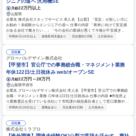
ジニアの道へ 汎用機SE
22万円以上
月給
山梨県
企業名 株式会社スタッフサービス 求人名 【山梨】「安定」が欲しい方に
お勧め！未経験からエンジニアの道へ 仕事の内容 「将来に向けて安定感
がある会社で働きたい…」「今の会社の業績が悪くて今後が不安過ぎ
る…」と思ったことはありませんか？ 当社エンジニア職はそんな不安が払
年間休日120日以上
資格取得支援あり
完全週休2日制
土日祝休み
拭できる可能性があります！ 当社の正社員として契約先のメーカーにてエ
ンジニアとして勤務いただきます。エンジニアにはモノづくり系からIT系
まで様々な種類がございますが、個々の適性やご希望を踏まえて、最適な
正社員
案件で勤務いただきながら成長をサポートします！（面接選考にて希望や
グローバルデザイン株式会社
適性のマッチングを実施） 「なぜ安定や手に職を得られるのか？」メリッ
【甲斐市】官公庁での事務総合職・マネジメント業務
トは下記の【必要な能力・経験】と【制度・福利厚生備考】をご覧くださ
年休122日/土日祝休み web/オープンSE
い。 募集職種 【山梨】「安定」が欲しい方にお勧め！未経験からエンジ
22万円～28万円
月給
ニアの道へ
山梨県甲府市
企業名 グローバルデザイン株式会社 求人名 【甲斐市】官公庁での事務総
合職・マネジメント業務 ◎年休122日/土日祝休み 仕事の内容 ■市役所よ
り業務委託を受けている当社にて市民課の統括責任者として窓口業務や各
種管理者業務（マニュアル作成、資料作成、現場スタッフの管理、お客様
年間休日120日以上
退職金あり
完全週休2日制
土日祝休み
先対応、レポーティング、研修計画等）をお任せします。 ■市役所より事
務業務を受託し役所にて勤務します。 実務はパート等他スタッフが行い、
今回は、管理者を募集いたします。 ※まずは一スタッフとしてお任せ。仕
正社員
事を覚えてからのスタートですのでご安心下さい。 【やりがい】 ■委託業
株式会社ミラプロ
者としての立場だからこそできる仕事があります。 業務効率化・品質向上
【海外調達】調達未経験OK!山梨で英語を活かす。寮社