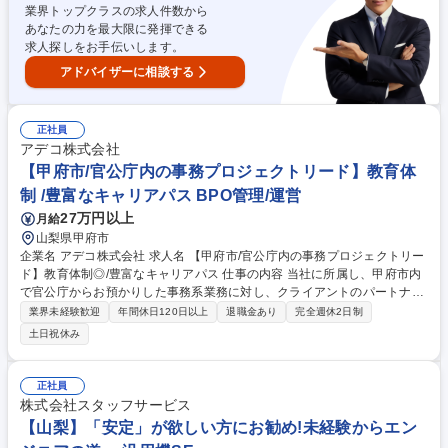
業界トップクラスの求人件数から
テム構築の提案等も勉強いただきながら徐々にお任せいたします。 募集職
あなたの力を最大限に発揮できる
種 ★医療従事者大歓迎【医療施設テクニカルサポート】研修期間6カ月◎/
求人探しをお手伝いします。
山梨
アドバイザーに相談する
正社員
アデコ株式会社
【甲府市/官公庁内の事務プロジェクトリード】教育体
制 /豊富なキャリアパス BPO管理/運営
27万円以上
月給
山梨県甲府市
企業名 アデコ株式会社 求人名 【甲府市/官公庁内の事務プロジェクトリー
ド】教育体制◎/豊富なキャリアパス 仕事の内容 当社に所属し、甲府市内
で官公庁からお預かりした事務系業務に対し、クライアントのパートナー
としてプロジェクト運営・オペレーション改善・実業務を担う組織のマネ
業界未経験歓迎
年間休日120日以上
退職金あり
完全週休2日制
ジメントなどをお任せします。 ★マネジメント力やコンサルティングスキ
土日祝休み
ルなど、ご意向に合わせ様々なスキル・専門性が身につく環境です！ ＜業
務管理＞■現場業務の運営、プロジェクトの進捗管理、オペレーションの
確立 ■クライアント課題へのコンサルティング（DXなど） ＜労務管理＞■
正社員
スタッフの採用・教育 ＜収支管理＞■収支予測、収支改善に向けた改善案
株式会社スタッフサービス
立案 募集職種 【甲府市/官公庁内の事務プロジェクトリード】教育体制◎/
【山梨】「安定」が欲しい方にお勧め!未経験からエン
豊富なキャリアパス