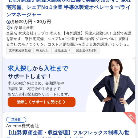
に向けた課題点や問題点へのアプローチを通して、自治体業務を支援しま
宅完備、シェアNo.1企業 半導体製造オペレーター/ライ
す。 募集職種 【甲斐市】官公庁での事務総合職・マネジメント業務 ◎年
ンマネージャー
休122日/土日祝休み
20万円～30万円
月給
山梨県北杜市
企業名 株式会社ミラプロ 求人名 【海外調達】調達未経験OK！山梨で英語
を活かす。寮社宅完備、シェアNo.1企業 仕事の内容 グローバルに展開す
る当社のモノづくりを、コストと納期面から支える海外調達がミッション
です。山梨本社の内勤ポジションで、英語力を活かし海外取引先とのやり
業界未経験歓迎
転勤なし
退職金あり
完全週休2日制
取りを担います。 ■海外取引先への見積依頼、発注 ■英語を用いた価格・
納期交渉、納期管理 ■発注点数の管理、社内納期折衝 ■コストダウン活動
の推進 ■新規取引先（海外）の開拓 募集職種 【海外調達】調達未経験O
求人探し
入社まで
から
K！山梨で英語を活かす。寮社宅完備、シェアNo.1企業
サポートします！
求人の紹介をはじめ、書類添削や
面談対策、内定後の手続きまで
あなたの転職活動をサポートします。
登録してサポートを受ける
正社員
Astemo株式会社
【山梨/原価企画・収益管理】フルフレックス制導入/世