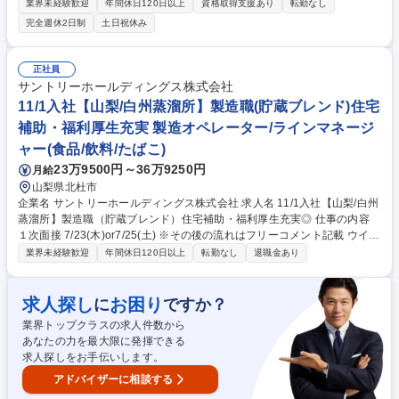
算や予算管理などの管理会計スキル習得、海外拠点との連携などグローバ
業界未経験歓迎
年間休日120日以上
資格取得支援あり
転勤なし
ルに活躍できるキャリアを目指せます。 【詳細】(1)支払い・精算業務：
完全週休2日制
土日祝休み
「楽楽精算」システムを使用 (2)伝票起票：会計システム「SAP」への入
力業務 (3)データ整理、書類整理 (4)経理・財務関連業務のサポート、新シ
ステム導入サポート ★入社後は簡単なサポート業務からスタート。システ
正社員
ムの使用方法も丁寧に指導しますので安心です。ゆくゆくは工場経営に直
サントリーホールディングス株式会社
結する原価計算や、費用分析などの高度なスキルも身につきます。 募集職
11/1入社【山梨/白州蒸溜所】製造職(貯蔵ブレンド)住宅
種 【山梨県/北杜市/工場経理事務】未経験歓迎/半導体業界◎/プライム市場
補助・福利厚生充実 製造オペレーター/ラインマネージ
上場
ャー(食品/飲料/たばこ)
23万9500円～36万9250円
月給
山梨県北杜市
企業名 サントリーホールディングス株式会社 求人名 11/1入社【山梨/白州
蒸溜所】製造職（貯蔵ブレンド）住宅補助・福利厚生充実◎ 仕事の内容
１次面接 7/23(木)or7/25(土) ※その後の流れはフリーコメント記載 ウイス
キー工場にて、中味製造工程（貯蔵・ブレンド・樽製造）のオペレーショ
業界未経験歓迎
年間休日120日以上
転勤なし
退職金あり
ン、生産管理、設備メンテナンス、その他改善業務を含む 日常業務全般を
ご担当いただきます。 【具体的な業務内容】 ※配属はご経験やスキルに
応じ選考過程で決定。 ■ウイスキー原酒の移送、ブレンド作業 ■品質確認
求人探し
お困り
に
ですか？
（官能評価含む）、管理、改善 ■設備保全業務 ■改善業務 募集職種 11/1入
業界トップクラスの求人件数から
社【山梨/白州蒸溜所】製造職（貯蔵ブレンド）住宅補助・福利厚生充実◎
あなたの力を最大限に発揮できる
求人探しをお手伝いします。
アドバイザーに相談する