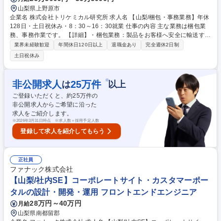
山梨県上野原市
企業名 株式会社トリケミカル研究所 求人名 【山梨/梱包・事務業務】年休
128日・土日祝休み・8：30～16：30就業 仕事の内容 主な業務は梱包業
務、事務作業です。 【詳細】・梱包業務：製品をお客様へ安全に輸送する
ための梱包業務です。 梱包の種類は幅広く容器の形状に合わせて梱包を行
業界未経験歓迎
年間休日120日以上
退職金あり
完全週休2日制
います。 梱包重量は軽い物から重い物まで様々で時には50kg以上のもの
土日祝休み
を機械を使用し梱包します。 ・事務業務：入力、スキャン、資料作成等事
務全般を行っていただきます。 募集職種 【山梨/梱包・事務業務】年休12
8日・土日祝休み・8：30～16：30就業
※
非公開求人
25
万件
は
以上
ご登録いただくと、約
25
万件の
非公開求人からご希望に沿った
求人をご紹介します。
※
2026年3月31日時点 ※求人数＝採用予定人数
登録して求人を紹介してもらう
正社員
ファナック株式会社
【山梨/社内SE】コーポレートサイト・カスタマーポー
タルの設計・開発・運用 フロントエンドエンジニア
28万円～40万円
月給
山梨県南都留郡