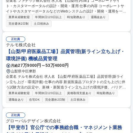
企業名 ファナック株式会社 求人名 【山梨/社内SE】コーポレートサイ
ト・カスタマーポータルの設計・開発・運用 仕事の内容 コーポレートサ
イトやカスタマーポータルなどのWebシステムの設計・開発・運用を一貫
してご担当いただきます。 【業務詳細】■コーポレートサイト及びカスタ
業界未経験歓迎
年間休日120日以上
時短勤務あり
退職金あり
マーポータルの維持管理：日々の更新対応や情報アップデートといった維
完全週休2日制
土日祝休み
持管理業務をお任せします。■コーポレートサイト及びカスタマーポータ
ルを利用したCX向上およびEX向上に資する施策の実施：内製を進め、CX
およびEXを向上させるための内容の刷新やデザイン変更をしていきたい
正社員
と考えています。■将来はデータ基盤の設計・開発・運用を担っていただ
テルモ株式会社
くことを期待しています。 募集職種 【山梨/社内SE】コーポレートサイ
【山梨/甲府医薬品工場】品質管理(新ライン立ち上げ・
ト・カスタマーポータルの設計・開発・運用
環境評価) 機械品質管理
27万9000円～53万4000円
月給
山梨県中巨摩郡
企業名 テルモ株式会社 求人名 【山梨/甲府医薬品工場】品質管理(新ライ
ン立ち上げ・環境評価) 仕事の内容 新規医薬品プロダクトの立ち上げに伴
う試験方法の設定や、新棟・新製造ライン立ち上げの環境評価、バリデー
ション、プロセスシミュレーションテスト、および既存ラインの製造衛生
業界未経験歓迎
年間休日120日以上
資格取得支援あり
時短勤務あり
管理業務をお任せします。 【担う役割】主に、新規プロダクトに関する試
退職金あり
在宅OK
完全週休2日制
土日祝休み
験設定業務、新規ライン立ち上げ業務、既存ラインの製造衛生管理業務を
担当予定。 【使用機器例】トキシノメーター/マイクロプレートリーダー/
パーティクルカウンター/エアーサンプラー/マルディポフマス（微生物同
正社員
定用）等 【採用背景】新規医薬品の立ち上げに伴う試験方法立ち上げ、新
グローバルデザイン株式会社
棟立上げに伴う製造工程の環境評価、バリデーションを担うため組織強化
【甲斐市】官公庁での事務総合職・マネジメント業務
を図る。 募集職種 【山梨/甲府医薬品工場】品質管理(新ライン立ち上げ・