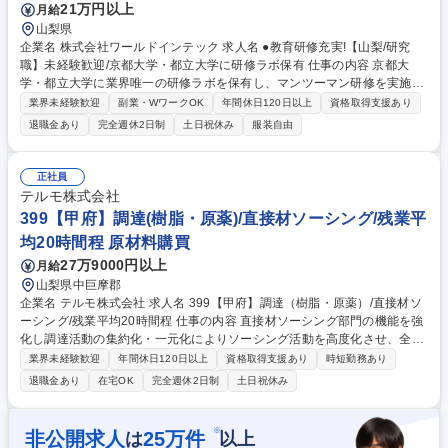
21万円以上
月給
山梨県
企業名 株式会社ワールドインテック 求人名 ●教育研修充実!【山梨/研究
職】未経験歓迎/京都大学・都立大学に研修ラボ保有 仕事の内容 京都大
学・都立大学に業界唯一の研修ラボを保有し、マンツーマン研修を実施。
研究や分析、品質管理業務を担当。未経験からの入社も多く、研究者とし
業界未経験歓迎
副業・WワークOK
年間休日120日以上
資格取得支援あり
てのキャリアを形成できる環境です。 【業務内容】医薬品開発,有機合成,
退職金あり
完全週休2日制
土日祝休み
服装自由
素材開発,化粧品開発,分析,動物実験等 【配属先について】大手企業が9
割、チーム配属が基本で1社複数名の配属 となりますので、教育体制が充
実しています。 【配属期間】3～5年、長い方は10年以上も同じ常駐先で
正社員
勤務しています。 募集職種 ●教育研修充実!【山梨/研究職】未経験歓迎/京
テルモ株式会社
都大学・都立大学に研修ラボ保有
399【甲府】調達(樹脂・原薬)/直接材ソーシング/残業平
均20時間程 原材料購買
27万9000円以上
月給
山梨県中巨摩郡
企業名 テルモ株式会社 求人名 399【甲府】調達（樹脂・原薬）/直接材ソ
ーシング/残業平均20時間程 仕事の内容 直接材ソーシング部門の機能を強
化し調達活動の集約化・一元化によりソーシング活動を高度化させ、全社
的なコストや契約取引条件の最適化へ貢献することを目指します。対象商
業界未経験歓迎
年間休日120日以上
資格取得支援あり
時短勤務あり
材：樹脂、原薬 ●社内ニーズと外部シーズのマッチング（外部環境を調査
退職金あり
在宅OK
完全週休2日制
土日祝休み
し社内に企画提案） ●外部シーズの探索、最適取引先選定、取引条件交
渉、契約交渉 ●工場内の関連部門と連携しニーズを把握 ●対象商材：樹
脂、原薬 募集職種 399【甲府】調達（樹脂・原薬）/直接材ソーシング/残
※
非公開求人
25
万件
は
以上
業平均20時間程