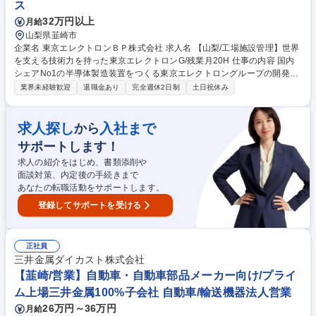
ス
32万円以上
月給
山梨県韮崎市
企業名 東京エレクトロンＢＰ株式会社 求人名 【山梨/工場施設管理】世界
を支える技術力を持った東京エレクトロンG/残業月20H 仕事の内容 国内
シェアNo1の半導体製造装置をつくる東京エレクトロングループの開発・
生産拠点にて、設備メンテナンス、修繕計画の立案、建設会社との折衝、
業界未経験歓迎
退職金あり
完全週休2日制
土日祝休み
省エネ施策の提案など、工場インフラの安定稼働を支える業務をお任 せ致
します。入社後まずは日常実務を担当し、設備の定期点検/修繕/保守業務
などの経験を積みます（建設工事は管理をし、実作業を行いません）。将
求人探し
入社まで
から
来的には修繕計画立案、大型改修工事の建設会社選定/工事管理や省エネ提
サポートします！
案など、メンテナンス業務のみならず、効率よく安全に稼働させる為、上
流から業務に携わります。また、装置生産の環境を作るため、薬品の購買
求人の紹介をはじめ、書類添削や
業務にも携わり、幅広いキャリアを積むチャンスがあります。 募集職種
面談対策、内定後の手続きまで
【山梨/工場施設管理】世界を支える技術力を持った東京エレクトロンG/残
あなたの転職活動をサポートします。
業月20H
登録してサポートを受ける
正社員
三井金属ダイカスト株式会社
【韮崎/営業】自動車・自動車部品メーカー向け/プライ
ム上場三井金属100%子会社 自動車/輸送機器法人営業
26万円～36万円
月給