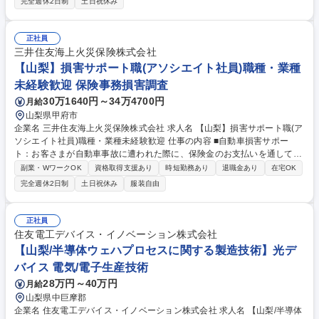
完全週休2日制
土日祝休み
理（週2～3回、6～7品）、昼食のお弁当（1日10～20食）、立食パーティ
（最大80名）等の調理全般をお任せします。お客様ごとにメニューを変
え、和食・洋食の担当が連携し一皿を創り上げます。朝食時は7時出社、
正社員
夕食時は21時退社等変動はありますが、土日祝休みで年休129日とワーク
三井住友海上火災保険株式会社
ライフバランスは抜群です。名門料亭出身等の料理長経験者と共にハイレ
【山梨】損害サポート職(アソシエイト社員)職種・業種
ベルな環境で働けます。 募集職種 【山梨/調理師】社長・海外VIP向け調
未経験歓迎 保険事務損害調査
理師/年間休日129日/土日祝休
30万1640円～34万4700円
月給
山梨県甲府市
企業名 三井住友海上火災保険株式会社 求人名 【山梨】損害サポート職(ア
ソシエイト社員)職種・業種未経験歓迎 仕事の内容 ■自動車損害サポー
ト：お客さまが自動車事故に遭われた際に、保険金のお支払いを通して、
事故を解決していく仕事です。事故の解決まで弁護士 や医師などの専門家
副業・WワークOK
資格取得支援あり
時短勤務あり
退職金あり
在宅OK
と連携し、迅速かつ円満な解決に向けた高い品質の サービスを提供しま
完全週休2日制
土日祝休み
服装自由
す。※実務について入社後は過失割合の発生しない対物事故から担当頂き
ます。その後業務に慣れてきたら過失割合の発生する対物事故や適性等に
より対人事故を担当いただくこともあります。 ■火災・新種・傷病・海外
正社員
旅行損害サポート：火災、賠償責任、傷病など様々な保険種目について事
住友電工デバイス・イノベーション株式会社
故対応を担当します。自然災害発生時は、迅速、丁寧な保険金のお支払い
【山梨/半導体ウェハプロセスに関する製造技術】光デ
を行うことで、被災地区の復興に貢献します。 募集職種 【山梨】損害サ
バイス 電気/電子生産技術
ポート職(アソシエイト社員)職種・業種未経験歓迎
28万円～40万円
月給
山梨県中巨摩郡
企業名 住友電工デバイス・イノベーション株式会社 求人名 【山梨/半導体