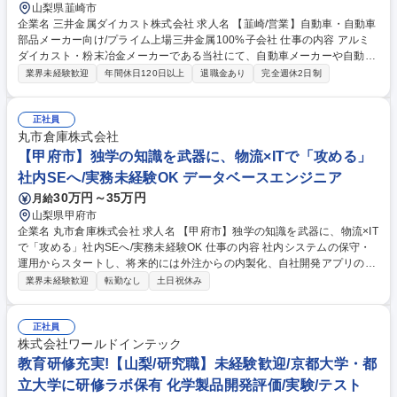
山梨県韮崎市
企業名 三井金属ダイカスト株式会社 求人名 【韮崎/営業】自動車・自動車
部品メーカー向け/プライム上場三井金属100%子会社 仕事の内容 アルミ
ダイカスト・粉末冶金メーカーである当社にて、自動車メーカーや自動車
部品メーカー向けの営業をご担当頂きます。静岡や関東の既存顧客を中心
業界未経験歓迎
年間休日120日以上
退職金あり
完全週休2日制
に、長期的な信頼関係を構築し取引拡大を担うポジションです。 【業務詳
細】 ■市場調査やニーズ把握 ■対顧客の拡販活動、仕様確認、見積作成、
価格交渉、動向調整 ■対工場の見積依頼、内示情報展開、顧客と工場の調
正社員
整 【仕事の魅力】EVやHVの進化に伴いECUなどの需要が右肩上がりで成
丸市倉庫株式会社
長を続ける中、最先端の自動車開発に深く貢献できるダイナミックな環境
【甲府市】独学の知識を武器に、物流×ITで「攻める」
です。 募集職種 【韮崎/営業】自動車・自動車部品メーカー向け/プライム
社内SEへ/実務未経験OK データベースエンジニア
上場三井金属100%子会社
30万円～35万円
月給
山梨県甲府市
企業名 丸市倉庫株式会社 求人名 【甲府市】独学の知識を武器に、物流×IT
で「攻める」社内SEへ/実務未経験OK 仕事の内容 社内システムの保守・
運用からスタートし、将来的には外注からの内製化、自社開発アプリの外
販など「攻め」のシステム開発・企画をお任せします。 現在、担当役員1
業界未経験歓迎
転勤なし
土日祝休み
名と外国籍スタッフ等のチームで構成されていますが、内製化に向け日本
語を話せるスタッフが不足しています。まずはベンダーコントロールや社
内ヘルプデスクからお任せします。将来的には、 ■外注しているシステム
正社員
の吸い上げ・内製化 ■自社開発した在庫管理システムやアプリの改修・外
株式会社ワールドインテック
販企画 ■多国籍なインターン生やスタッフとの連携（語学力不問） 等 募
教育研修充実!【山梨/研究職】未経験歓迎/京都大学・都
集職種 【甲府市】独学の知識を武器に、物流×ITで「攻める」社内SEへ/実
立大学に研修ラボ保有 化学製品開発評価/実験/テスト
務未経験OK