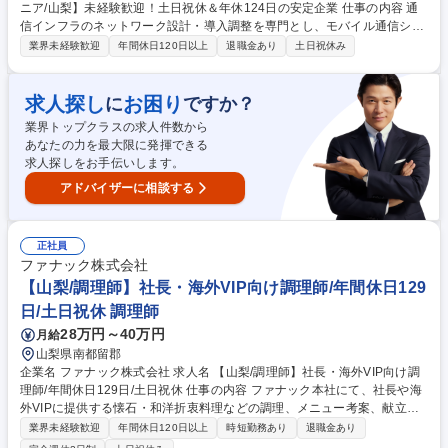
ニア/山梨】未経験歓迎！土日祝休＆年休124日の安定企業 仕事の内容 通
信インフラのネットワーク設計・導入調整を専門とし、モバイル通信シス
テム分野にて携帯電話基地局の開設手配から保守まで一貫して担当しま
業界未経験歓迎
年間休日120日以上
退職金あり
土日祝休み
す。 ■携帯電話基地局の開設に伴う候補物件の交渉・現地調査■基地局の
システム設計・各種導入調整、運用開始後の保守・メンテナンス■災害時
の安全確保や通信インフラの早期復旧対応（手配やシステム復旧等）。社
求人探し
お困り
に
ですか？
会インフラを支えるやりがいのある仕事です。未経験からでも先輩社員が
業界トップクラスの求人件数から
丁寧に育成するため、専門的な知識と技術を確実に身につけられます。
あなたの力を最大限に発揮できる
【業務内容の変更範囲】当社の指定する業務 募集職種 【携帯基地局エン
求人探しをお手伝いします。
ジニア/山梨】未経験歓迎！土日祝休＆年休124日の安定企業
アドバイザーに相談する
正社員
ファナック株式会社
【山梨/調理師】社長・海外VIP向け調理師/年間休日129
日/土日祝休 調理師
28万円～40万円
月給
山梨県南都留郡
企業名 ファナック株式会社 求人名 【山梨/調理師】社長・海外VIP向け調
理師/年間休日129日/土日祝休 仕事の内容 ファナック本社にて、社長や海
外VIPに提供する懐石・和洋折衷料理などの調理、メニュー考案、献立作
成、食材仕入れ、器の管理まで一貫してご担当いただきます。山梨の旬の
業界未経験歓迎
年間休日120日以上
時短勤務あり
退職金あり
食材を活用し創意工夫を発揮できます。 【業務詳細】朝食・夕食の会食料