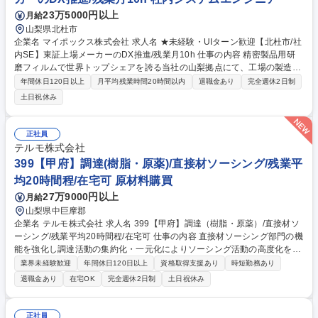
の成長を推進させること 募集職種 中央高地/エリアマネージャー候補/経営
23万5000円以上
月給
推進人材/小売業界店長以上経験者歓迎
山梨県北杜市
企業名 マイポックス株式会社 求人名 ★未経験・UIターン歓迎【北杜市/社
内SE】東証上場メーカーのDX推進/残業月10h 仕事の内容 精密製品用研
磨フィルムで世界トップシェアを誇る当社の山梨拠点にて、工場の製造・
生産技術や社内のワークフロー・業務プロセスを効率化しつつ、デジタル
年間休日120日以上
月平均残業時間20時間以内
退職金あり
完全週休2日制
化を実現していただきます。 ■現場からの問い合わせ対応（Slack等での
土日祝休み
ヘルプデスク） ■現場へのヒアリングと、手入力等アナログな非効率の可
視化 ■既存機器やWebアプリ等を活用した業務自動化の要件定義～実装
【ポイント】高度なITスキルより「現場の課題をどう解決するか」という
正社員
『仮説⇒検証』を繰り返すことが好きな方、得意な方に親和性がありそう
テルモ株式会社
です。構築した仕組みで「ラクになったわ！」という社員からの声がやり
399【甲府】調達(樹脂・原薬)/直接材ソーシング/残業平
がいになります。 募集職種 ★未経験・UIターン歓迎【北杜市/社内SE】東
均20時間程/在宅可 原材料購買
証上場メーカーのDX推進/残業月10h
27万9000円以上
月給
山梨県中巨摩郡
企業名 テルモ株式会社 求人名 399【甲府】調達（樹脂・原薬）/直接材ソ
ーシング/残業平均20時間程/在宅可 仕事の内容 直接材ソーシング部門の機
能を強化し調達活動の集約化・一元化によりソーシング活動の高度化を目
指しています。医療機器に使用される樹脂原料・原薬のソーシング/新規サ
業界未経験歓迎
年間休日120日以上
資格取得支援あり
時短勤務あり
プライヤー探索等をお任せします。 ●社内ニーズと外部シーズのマッチン
退職金あり
在宅OK
完全週休2日制
土日祝休み
グ（外部環境を調査し社内に企画提案） ●外部シーズの探索、最適取引先
選定、取引条件交渉、契約交渉 ●工場内の関連部門と連携しニーズを把握
●対象商材：樹脂、原薬 募集職種 399【甲府】調達（樹脂・原薬）/直接材
正社員