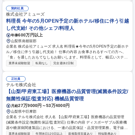
歩留まり安定化、不具合対策 ・製造装置の改善・新規導入対応（洗浄装
置、CVD装置等） ・原料・材料変動への対応、サプライヤとの技術的折
契約社員
衝 ・各工程(前工程、後工程)との連携による課題解決 ・新製品の量産プロ
株式会社アミューズ
セス確立 募集職種 【山梨/化合物半導体エピタキシャル結晶成長に関する
料理長 今年の5月OPEN予定の新ホテル/移住に伴う引越
製造技術】光デバイス
し代支給! その他シェフ/料理人
600万円以上
年俸
山梨県南都留郡
企業名 株式会社アミューズ 求人名 料理長★今年の5月OPEN予定の新ホテ
ル／移住に伴う引越し代支給！ 仕事の内容 お食事されるすべての方へ、
「食」を通したおもてなしもお願いします。料理長として、幅広いステー
ジでご活躍いただける環境です。これまで培ってきたスキルや、アイデア
業界未経験歓迎
転勤なし
完全週休2日制
なども思う存分に発揮してください！ 【具体的な業務内容】 ◆料飲に関
わる企画・運営・レシピ製作、等の統括 ◆既存メニューのブラッシュアッ
プやイベントメニューなどの考案 ◆調理全般（食材の切り出し／加熱／盛
正社員
り付け等） ◆食材管理／発注 ◆朝食／昼食／夕食の提供 ◆衛生管理／調
テルモ株式会社
理器具や厨房内の清掃・メンテナンス 募集職種 料理長★今年の5月OPEN
【山梨/甲府東工場】医療機器の品質管理(滅菌条件設定/
予定の新ホテル／移住に伴う引越し代支給！
無菌性保証/監査対応) 機械品質管理
27万9000円～53万4000円
月給
山梨県中巨摩郡
企業名 テルモ株式会社 求人名 【山梨/甲府東工場】医療機器の品質管理
(滅菌条件設定/無菌性保証/監査対応) 仕事の内容 ディスポーザブル医療機
器や糖尿病関連製品における、一連の品質保証・品質管理業務。電子線や
ガス滅菌の条件設定、無菌性保証に関する微生物試験、試験方法の設定、
業界未経験歓迎
年間休日120日以上
資格取得支援あり
時短勤務あり