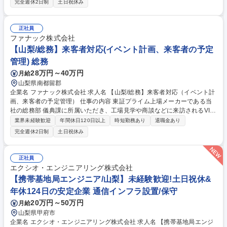
完全週休2日制
土日祝休み
の製造を担います。入社後は基礎教育を実施し、徐々に業務知識を習得し
ていただきます。配属先は【1】部品の受入れや製品の出荷【2】工作機械
の組立【3】工作機械の検査のいずれかのポジションにて業務を担ってい
正社員
ただく予定です。※重量物を取扱う場合がございます。※自社製品を自社
ファナック株式会社
内で組み立てることが中心となるため、基本は工場内勤務です。 募集職種
【山梨/総務】来客者対応(イベント計画、来客者の予定
【山梨/製造技能職】産業用ロボットの組立や検査・物流
管理) 総務
28万円～40万円
月給
山梨県南都留郡
企業名 ファナック株式会社 求人名 【山梨/総務】来客者対応（イベント計
画、来客者の予定管理） 仕事の内容 東証プライム上場メーカーである当
社の総務部 儀典課に所属いただき、工場見学や商談などに来訪されるVIP
（社長・役員クラス）・お客様の接遇、スケジュール調整等の業務をご担
業界未経験歓迎
年間休日120日以上
時短勤務あり
退職金あり
当いただきます。 【業務詳細】■来訪者の接遇・スケジュール管理等がメ
完全週休2日制
土日祝休み
インの仕事です。■入社後まず接遇業務を担当いただき、現場運営の流れ
や基礎をしっかりと身につけていただく予定です。その上で将来的にはチ
ームの中心メンバーとして、課を牽引していただくことを期待していま
正社員
す。■本社へのご来社（社長や役員との面談）が週に3～5件程度、工場見
エクシオ・エンジニアリング株式会社
学など別館へのご来社が週に10～15件程度あります。 募集職種 【山梨/総
【携帯基地局エンジニア/山梨】未経験歓迎!土日祝休&
務】来客者対応（イベント計画、来客者の予定管理）
年休124日の安定企業 通信インフラ設置/保守
20万円～50万円
月給
山梨県甲府市
企業名 エクシオ・エンジニアリング株式会社 求人名 【携帯基地局エンジ