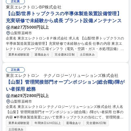
■予算管理や取引先との価格交渉および営業活動など業務範囲を広げてい
正社員
ただき、所長など拠点の管理責任者を目指していただけます。 募集職種
東京エレクトロンBP株式会社
白州/物流センター運営管理(地域総合職)将来の所長候補として経営資源を
【山梨/世界トップクラスの半導体製造装置設備管理】
管理
充実研修で未経験から成長 プラント設備メンテナンス
27万5000円以上
月給
山梨県韮崎市
企業名 東京エレクトロンＢＰ株式会社 求人名 【山梨/世界トップクラスの
半導体製造装置設備管理】充実研修で未経験から成長 仕事の内容 東京エ
レクトロングループの工場インフラ（電気・空調・ガス・水処理設備）の
安定稼働を支える業務全般をお任せします。半導体製造装置の最先端工場
業界未経験歓迎
退職金あり
完全週休2日制
土日祝休み
で幅広い領域の設備管理スキルを身に着けることができます。 【具体的に
は】設備の定期点検、修繕計画の立案、建設会社との折衝、大型改修工事
の管理（実作業は行いません）工場の効率化・コスト削減のための省エネ
正社員
施策の提案 ★キャリアステップ：まずは日常の点検・保守業務から経験を
東京エレクトロン テクノロジーソリューションズ株式会社
積み、将来的には修繕計画の立案、建設会社選定/工事管理、省エネ提案と
【山梨】管理間接部門オープンポジション(総合職)/障が
いった上流工程へ。また、薬品の購買など幅広い業務に携わり、フルスペ
い者採用 総務
ックの設備エンジニアを目指せます。 募集職種 【山梨/世界トップクラス
29万2800円以上
月給
の半導体製造装置設備管理】充実研修で未経験から成長
山梨県韮崎市
企業名 東京エレクトロン テクノロジーソリューションズ株式会社 求人名
【山梨】管理間接部門オープンポジション(総合職）/障がい者採用 仕事の
内容 ■半導体製造装置において世界トップクラスの当社にて、管理間接部
門でご経験を活かしてご活躍いただきます。 【具体的な業務例】■各部門
業界未経験歓迎
年間休日120日以上
退職金あり
完全週休2日制
の予算づくりや運営、企画業務をお任せいたします ■社員の労務管理戦略
土日祝休み