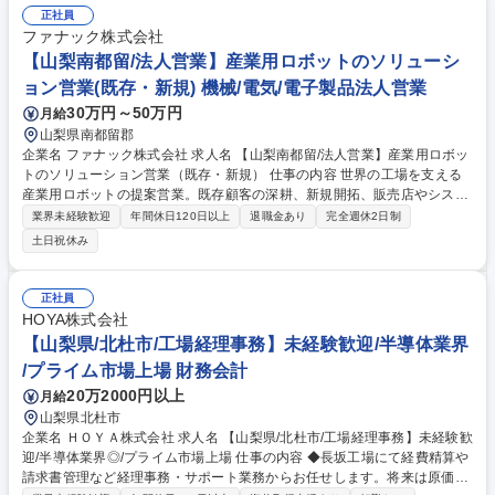
する工場各課への連絡と調整 ・書類整理、EHS活動 募集職種 【山梨】医
正社員
療機器の品質情報・監査対応業務/年休120日以上/無期雇用派遣
ファナック株式会社
【山梨南都留/法人営業】産業用ロボットのソリューシ
ョン営業(既存・新規) 機械/電気/電子製品法人営業
30万円～50万円
月給
山梨県南都留郡
企業名 ファナック株式会社 求人名 【山梨南都留/法人営業】産業用ロボッ
トのソリューション営業（既存・新規） 仕事の内容 世界の工場を支える
産業用ロボットの提案営業。既存顧客の深耕、新規開拓、販売店やシステ
ムインテグレーター（SIer）との協業推進など、お客様の工場の自動化を
業界未経験歓迎
年間休日120日以上
退職金あり
完全週休2日制
実現するためのソリューション提案を行います。 【業務詳細】産業用ロボ
土日祝休み
ット全般の既存・新規営業を担当。既存営業は商流（直販・代理店等）を
問わずユーザーを深耕し、新規営業は展示会やWeb等からリードを獲得し
ます。いずれも販売店やSIer、周辺機器メーカーとの強力な連携・技術支
正社員
援が不可欠であり、販売店の新規開拓や取扱拡大にも注力します。顧客訪
HOYA株式会社
問を基本としつつ、リモート等も活用しながら、当社商品の高い技術力と
【山梨県/北杜市/工場経理事務】未経験歓迎/半導体業界
付加価値を提案し販売を推進します。 募集職種 【山梨南都留/法人営業】
/プライム市場上場 財務会計
産業用ロボットのソリューション営業（既存・新規）
20万2000円以上
月給
山梨県北杜市
企業名 ＨＯＹＡ株式会社 求人名 【山梨県/北杜市/工場経理事務】未経験歓
迎/半導体業界◎/プライム市場上場 仕事の内容 ◆長坂工場にて経費精算や
請求書管理など経理事務・サポート業務からお任せします。将来は原価計