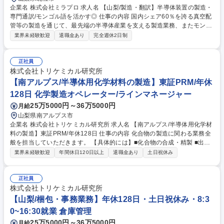
企業名 株式会社ミラプロ 求人名 【山梨/製造・翻訳】半導体装置の製造・
専門通訳/モンゴル語を活かす◎ 仕事の内容 国内シェア60％を誇る真空配
管等の製造を通じて、最先端の半導体産業を支える製造業務、またモンゴ
ル人社員とのコミュニケーションをつなぐ通訳業務もお任せします。 【製
業界未経験歓迎
退職金あり
完全週休2日制
造業務】■真空配管や部品の溶接・加工・検査 ■オーダーメイド製品の精
密な製作 ■真空配管や部品の溶接・加工・検査 ■オーダーメイド製品の精
密な製作 ■予算管理などのマネジメント業務 【通訳業務】■技術資料・マ
正社員
ニュアル等の翻訳■半導体製造装置の組立研修で得た知識を基にした技術
株式会社トリケミカル研究所
説明、通訳 募集職種 【山梨/製造・翻訳】半導体装置の製造・専門通訳/モ
【南アルプス/半導体用化学材料の製造】東証PRM/年休
ンゴル語を活かす◎
128日 化学製造オペレーター/ラインマネージャー
25万5000円～36万5000円
月給
山梨県南アルプス市
企業名 株式会社トリケミカル研究所 求人名 【南アルプス/半導体用化学材
料の製造】東証PRM/年休128日 仕事の内容 化合物の製造に関わる業務全
般を担当していただきます。 【具体的には】■化合物の合成・精製 ■出荷
に向けた準備作業 ■容器の洗浄 ■製品評価特に昇華精製を専属で従事して
業界未経験歓迎
年間休日120日以上
退職金あり
土日祝休み
いただきます。 【業務内容の変更範囲】当社の指定する業務 募集職種
【南アルプス/半導体用化学材料の製造】東証PRM/年休128日
正社員
株式会社トリケミカル研究所
【山梨/梱包・事務業務】年休128日・土日祝休み・8:3
0~16:30就業 倉庫管理
25万5000円～36万5000円
月給