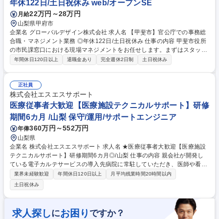
年休122日/土日祝休み web/オープンSE
環境評価)
22万円～28万円
月給
山梨県甲府市
企業名 グローバルデザイン株式会社 求人名 【甲斐市】官公庁での事務総
合職・マネジメント業務 ◎年休122日/土日祝休み 仕事の内容 甲斐市役所
の市民課窓口における現場マネジメントをお任せします。まずはスタッフ
業務から学び業務を習得。現場の改善提案などを通じて、市民の方々が利
年間休日120日以上
退職金あり
完全週休2日制
土日祝休み
用しやすい行政サービスへと導きます。 ・窓口業務、各種管理者業務（マ
ニュアル作成・資料作成・レポーティング） ・パートスタッフの管理・指
導・シフト調整・研修計画策定 ・行政担当者との打ち合わせ、課題解決に
正社員
向けた提案 まずは現場実務からスタートするため行政知識がなくても安
株式会社エスエスサポート
心。店舗や現場で培った対人スキルをフルに活かせます。 募集職種 【甲
医療従事者大歓迎【医療施設テクニカルサポート】研修
斐市】官公庁での事務総合職・マネジメント業務 ◎年休122日/土日祝休み
期間6カ月 /山梨 保守/運用/サポートエンジニア
360万円～552万円
年俸
山梨県
企業名 株式会社エスエスサポート 求人名 ★医療従事者大歓迎【医療施設
テクニカルサポート】研修期間6カ月◎/山梨 仕事の内容 親会社が開発し
ている電子カルテサービスの導入先病院に常駐していただき、医師や看護
師の方々のお困りごとに応えるテクニカルサポート業務をお任せいたしま
業界未経験歓迎
年間休日120日以上
月平均残業時間20時間以内
す。医療業界を支える、やりがいの強いお仕事です◎ 【具体的には】シス
土日祝休み
テムの操作説明、PCトラブルシューティング、データバックアップ確認
等のテクニカルサポート、各部門からの問い合わせ対応、医療情報システ
ムの運用、メンテナンスサポート全般、書類作成等 ゆくゆくは、サーバや
求人探し
お困り
に
ですか？
ネットワークの保守業務や現状のシステム・運用の課題整理、新たなシス