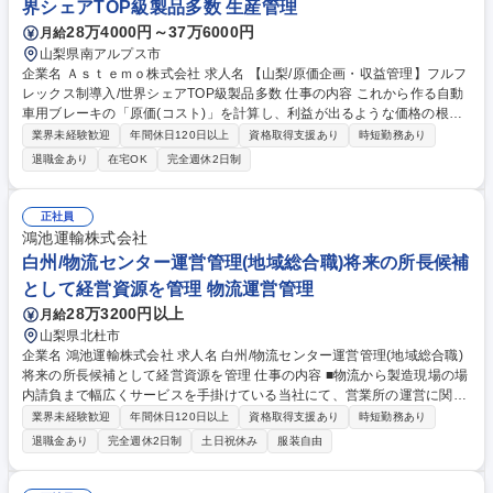
界シェアTOP級製品多数 生産管理
28万4000円～37万6000円
月給
山梨県南アルプス市
企業名 Ａｓｔｅｍｏ株式会社 求人名 【山梨/原価企画・収益管理】フルフ
レックス制導入/世界シェアTOP級製品多数 仕事の内容 これから作る自動
車用ブレーキの「原価(コスト)」を計算し、利益が出るような価格の根拠
を作る仕事を担当。開発フェーズごとのコスト分析や、利益を最大化する
業界未経験歓迎
年間休日120日以上
資格取得支援あり
時短勤務あり
ための売価案立案等を進めて頂きます。 【詳細業務】■新製品の原価計画
退職金あり
在宅OK
完全週休2日制
(分析・検討)■開発フェーズごとの収支フォローおよび社内会議の運営■関
連会社間の見積案件における原価算出・売価案立案■アフターパーツのコ
スト算出 ※昨今の値上げ情勢の中、ブレーキ製品も原価Upによる工場収
正社員
益を圧迫しており、新製品(現行品含む)についても価格転嫁させるべく、
鴻池運輸株式会社
更なる工場原価の細部分析/提示ロジック検討を進めて頂きます。 募集職
白州/物流センター運営管理(地域総合職)将来の所長候補
種 【山梨/原価企画・収益管理】フルフレックス制導入/世界シェアTOP級
として経営資源を管理 物流運営管理
製品多数
28万3200円以上
月給
山梨県北杜市
企業名 鴻池運輸株式会社 求人名 白州/物流センター運営管理(地域総合職)
将来の所長候補として経営資源を管理 仕事の内容 ■物流から製造現場の場
内請負まで幅広くサービスを手掛けている当社にて、営業所の運営に関す
る管理業務全般をお任せします。 ■業務は幅広いですが、入社後に先輩社
業界未経験歓迎
年間休日120日以上
資格取得支援あり
時短勤務あり
員や研修から学んでいただけます。 【具体的には】 ■人事労務(勤怠管理
退職金あり
完全週休2日制
土日祝休み
服装自由
や採用)■経理(請求及び営業所の支払い等)■安全衛生に関する管理監督■製
造請負/貨物輸送及び営業倉庫に関わる事業所の運営全般 【将来的には】