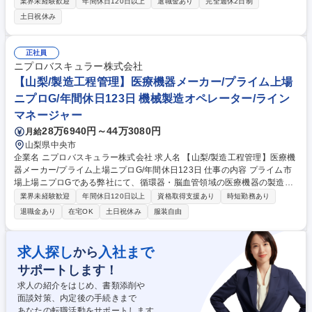
えている当社で、1tもあるような半導体製造装置の入出荷管理をご担当い
業界未経験歓迎
年間休日120日以上
退職金あり
完全週休2日制
ただきます。 【主な業務内容】入出荷調整、入出荷手配、車両手配（配
土日祝休み
車）、委託先選定、安全管理、安全対策、搬入コーディネーター、作業指
揮者、作業計画立案、データ分析、物流戦略考案、改善活動、作業手順立
案、輸送業務など※建物に改変を加えません 【入社後の流れの例】1年目
正社員
は実際に現場で装置の物流業務（搬入・梱包・設置・運送関連）の基礎を
ニプロバスキュラー株式会社
学び、2年目以降に装置物流部の業務を経験に応じてお任せいたします。
【山梨/製造工程管理】医療機器メーカー/プライム上場
募集職種 【物流実務/入出荷】半導体製造装置/プライム上場/東京エレクト
ニプロG/年間休日123日 機械製造オペレーター/ライン
ロンG/年休125日
マネージャー
28万6940円～44万3080円
月給
山梨県中央市
企業名 ニプロバスキュラー株式会社 求人名 【山梨/製造工程管理】医療機
器メーカー/プライム上場ニプロG/年間休日123日 仕事の内容 プライム市
場上場ニプロGである弊社にて、循環器・脳血管領域の医療機器の製造工
程管理業務をお任せします。心臓病、脳梗塞等の血管治療等の製品の製造
業界未経験歓迎
年間休日120日以上
資格取得支援あり
時短勤務あり
に関わり、人命を救うものづくりに携わることができます。 【具体的に
退職金あり
在宅OK
土日祝休み
服装自由
は】■製造工程の管理：カテーテルなどの医療機器製造における各工程の
進捗管理 ■スケジュール管理：生産計画に基づいた製造スケジュールの調
整と管理 ■改善活動：製造プロセスの効率化や品質向上のための改善提案
求人探し
入社まで
から
と実施 ■滅菌作業：医療機器に必要な滅菌工程の管理 ■その他関連業務：
サポートします！
製造に関わる各種データ管理や書類作成など 募集職種 【山梨/製造工程管
理】医療機器メーカー/プライム上場ニプロG/年間休日123日
求人の紹介をはじめ、書類添削や
面談対策、内定後の手続きまで
あなたの転職活動をサポートします。