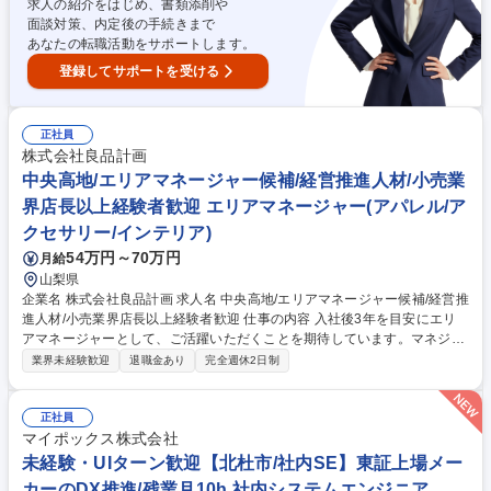
求人の紹介をはじめ、書類添削や
面談対策、内定後の手続きまで
あなたの転職活動をサポートします。
登録してサポートを受ける
正社員
株式会社良品計画
中央高地/エリアマネージャー候補/経営推進人材/小売業
界店長以上経験者歓迎 エリアマネージャー(アパレル/ア
クセサリー/インテリア)
54万円～70万円
月給
山梨県
企業名 株式会社良品計画 求人名 中央高地/エリアマネージャー候補/経営推
進人材/小売業界店長以上経験者歓迎 仕事の内容 入社後3年を目安にエリ
アマネージャーとして、ご活躍いただくことを期待しています。マネジメ
ントのご経験を活かして個店経営を精度高く実現し、弊社の成長の一翼を
業界未経験歓迎
退職金あり
完全週休2日制
担っていただきたいと考えています。 ＜任せる業務＞■管轄店舗が売上・
利益を達成するために、エリアの経営者として戦略を立案・実行すること
■個店経営を実現できる店長の育成を、部下であるブロックマネージャー
正社員
を通じて実現すること■営業の戦略や仕組み（店舗環境・システム等）に
マイポックス株式会社
ついて販売部側の窓口として関連部署と連携すること■更なる事業成長を
未経験・UIターン歓迎【北杜市/社内SE】東証上場メー
見据えた際に強化すべき点に対して業務改善や仕組化、整備を行い、全社
カーのDX推進/残業月10h 社内システムエンジニア