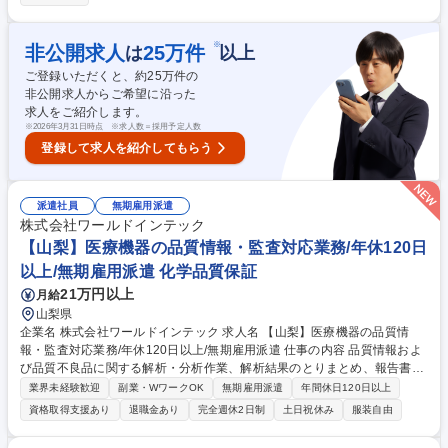
や採用・教育イベント運営、決算・固定資産管理、在庫、生産計画の作
成、など 【想定配属部署例】一般事務・営業事務 / 総務・人事 / 財務・経
理 / その他事務 / 社内情報システム / その他IT/ヘルプデスク / 品質管理・生
※
非公開求人
25
万件
は
以上
産管理/一般事務・営業事務 募集職種 【山梨】管理間接部門オープンポジ
ご登録いただくと、約
25
万件の
ション(総合職）/障がい者採用
非公開求人からご希望に沿った
求人をご紹介します。
※
2026年3月31日時点 ※求人数＝採用予定人数
登録して求人を紹介してもらう
派遣社員
無期雇用派遣
株式会社ワールドインテック
【山梨】医療機器の品質情報・監査対応業務/年休120日
以上/無期雇用派遣 化学品質保証
21万円以上
月給
山梨県
企業名 株式会社ワールドインテック 求人名 【山梨】医療機器の品質情
報・監査対応業務/年休120日以上/無期雇用派遣 仕事の内容 品質情報およ
び品質不良品に関する解析・分析作業、解析結果のとりまとめ、報告書の
作成などをご担当 【具体的には】・医療機器/医薬品における製品・設備
業界未経験歓迎
副業・WワークOK
無期雇用派遣
年間休日120日以上
設計レビューの事務局、案内、レビュー議事録の作成など ・提携先へ提出
資格取得支援あり
退職金あり
完全週休2日制
土日祝休み
服装自由
する社内文書の作成など ・バリデーション文書の照査など（PC Excel・
Word） ・対外的な査察の準備、査察時のタスク管理 ・提携先監査に関連