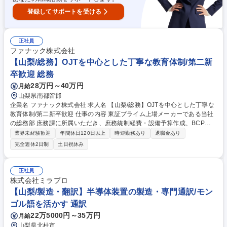
登録してサポートを受ける
正社員
ファナック株式会社
【山梨/総務】OJTを中心とした丁寧な教育体制/第二新
卒歓迎 総務
28万円～40万円
月給
山梨県南都留郡
企業名 ファナック株式会社 求人名 【山梨/総務】OJTを中心とした丁寧な
教育体制/第二新卒歓迎 仕事の内容 東証プライム上場メーカーである当社
の総務部 庶務課に所属いただき、庶務統制経費・設備予算作成、BCP・
災害・防災対応、社有車の維持・管理業務を中心にお任せいたします。
業界未経験歓迎
年間休日120日以上
時短勤務あり
退職金あり
【業務詳細】■庶務統制経費、設備予算作成：年に二回、什器や備品、設
完全週休2日制
土日祝休み
備といった各部署が購入したいものの取りまとめ・予算作成等■BCP・災
害・防災対応：地震・台風等の災害発生時の対応、避難訓練の立案・実施
等■社有車の維持・管理：全国の営業車の管理、定期メンテナンスの手配
正社員
等■役員車・来客用の配車管理■事務用品や什器備品等の発注・管理■社
株式会社ミラプロ
内・社外イベントの運営等■その他総務関連業務 募集職種 【山梨/総務】O
【山梨/製造・翻訳】半導体装置の製造・専門通訳/モン
JTを中心とした丁寧な教育体制/第二新卒歓迎
ゴル語を活かす 通訳
22万5000円～35万円
月給
山梨県北杜市