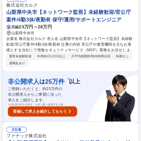
ソーシング/残業平均20時間程/在宅可
株式会社カルク
山梨県中央市【ネットワーク監視】未経験歓迎/官公庁
案件/4勤3休/夜勤有 保守/運用/サポートエンジニア
23万円～28万円
月給
山梨県中央市
企業名 株式会社カルク 求人名 山梨県中央市【ネットワーク監視】未経験
歓迎/官公庁案件/4勤3休/夜勤有 仕事の内容 官公庁や教育機関を主なお客
様とする当社にて情報セキュリティサービス（MSP）業務をお任せしま
す。クライアントの大切な情報資産をサイバー攻撃から守るため24時間体
業界未経験歓迎
年間休日120日以上
月平均残業時間20時間以内
転勤なし
制での監視・保守を担うポジションです。 ■クライアントの情報資産・ネ
退職金あり
ットワークのリアルタイム監視 ■情報セキュリティの保守および管理業務
■セキュリティインシデント（異常発生）時の初期対応■定期的なセキュリ
ティレポートの作成 ★最終的には1日12時間拘束（実働10時間）の4勤3
※
非公開求人
25
万件
は
以上
休シフトへ移行し、効率的に働けます。【業務内容の変更範囲】会社の定
ご登録いただくと、約
25
万件の
める業務 募集職種 山梨県中央市【ネットワーク監視】未経験歓迎/官公庁
非公開求人からご希望に沿った
案件/4勤3休/夜勤有
求人をご紹介します。
※
2026年3月31日時点 ※求人数＝採用予定人数
登録して求人を紹介してもらう
正社員
ファナック株式会社