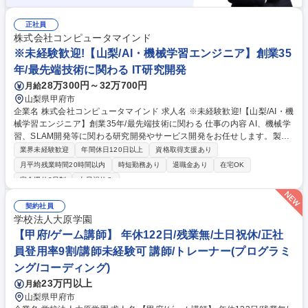
正社員
株式会社コンピュータマインド
※未経験歓迎!【山梨/AI・機械学習エンジニア】創業35
年/最先端技術に関わる IT研究開発
28万300円～32万700円
月給
山梨県甲府市
企業名 株式会社コンピュータマインド 求人名 ※未経験歓迎!【山梨/AI・機
械学習エンジニア】創業35年/最先端技術に関わる 仕事の内容 AI、機械学
習、SLAM開発等に関わる研究開発やサービス開発をお任せします。製
造、建築、医療等の幅広い業界が対象。適性に応じて要件定義から研究開
業界未経験歓迎
年間休日120日以上
資格取得支援あり
発まで最適なポジションを提案します。大学との共同研究あり。 ≪詳細≫
月平均残業時間20時間以内
時短勤務あり
退職金あり
在宅OK
■AI・機械学習を用いたアルゴリズムおよびプロダクト開発 ■3次元点群デ
完全週休2日制
土日祝休み
ータ、SLAM技術を活用した研究開発 ■製造・建築・インフラ・医療分野
向けのシステム開発 ■大学との共同研究を含む先端技術のPoC 【開発環
契約社員
境】言語：Python／ライブラリ：PyTorch、TensorFlow等 【業務内容の
学校法人大原学園
変更の範囲】当社の指定する業務 募集職種 ※未経験歓迎!【山梨/AI・機械
【甲府/ゲーム講師】 年休122日/残業無/土日祝休/正社
学習エンジニア】創業35年/最先端技術に関わる
員登用率9割/講師未経験可 講師/トレーナー(プログラミ
ング/コーディング)
23万円以上
月給
山梨県甲府市