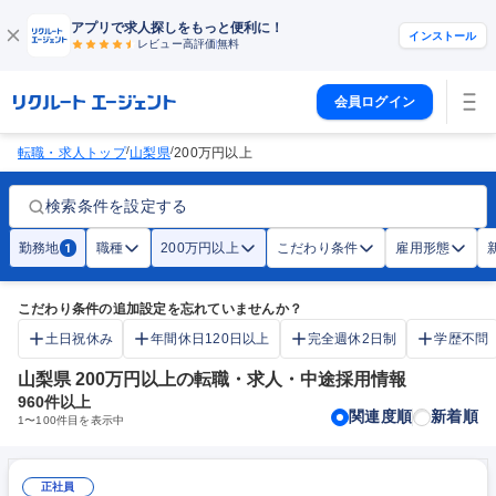
アプリで求人探しをもっと便利に！
インストール
レビュー高評価
無料
会員ログイン
/
/
転職・求人トップ
山梨県
200万円以上
検索条件を設定する
勤務地
職種
200万円以上
こだわり条件
雇用形態
1
こだわり条件の追加設定を忘れていませんか？
土日祝休み
年間休日120日以上
完全週休2日制
学歴不問
山梨県 200万円以上の転職・求人・中途採用情報
960
件以上
関連度順
新着順
1
〜
100
件目を表示中
正社員