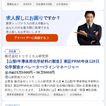
外部監査対応、委託先の管理などをお任。 【詳細】製品の無菌性保証に関
退職金あり
在宅OK
完全週休2日制
土日祝休み
する業務(滅菌条件の設定、線量測定、微生物関連業務など)や、エチレン
オキサイド滅菌に付随する滅菌残留物測定、電子線滅菌業務に関連する放
射線取扱主任者業務に携わります。基本的にはチームで進捗や結果を確認
求人探し
お困り
に
ですか？
し、相互に協力しながら進める環境です。滅菌技術を究め、医療機器の安
業界トップクラスの求人件数から
全性と品質を支える重要な技術者として専門性を高められます。 募集職種
あなたの力を最大限に発揮できる
【山梨/甲府東工場】医療機器の品質管理(滅菌条件設定/無菌性保証/監査対
求人探しをお手伝いします。
応)
アドバイザーに相談する
正社員
株式会社トリケミカル研究所
【山梨/半導体用化学材料の製造】東証PRM/年休128日
化学製造オペレーター/ラインマネージャー
25万5000円～36万5000円
月給
山梨県南アルプス市
企業名 株式会社トリケミカル研究所 求人名 ■【山梨/半導体用化学材料の
製造】東証PRM/年休128日 仕事の内容 化合物の製造に関わる業務全般を
担当していただきます。 【具体的には】■化合物の合成・精製 ■化合物の
失活処理 ■出荷に向けた準備作業 ■容器の洗浄 【業務内容の変更範囲】当
業界未経験歓迎
年間休日120日以上
退職金あり
土日祝休み
社の指定する業務 募集職種 ■【山梨/半導体用化学材料の製造】東証PRM/
年休128日