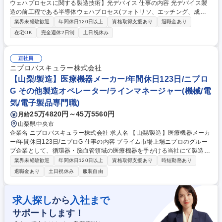
ウェハプロセスに関する製造技術】光デバイス 仕事の内容 光デバイス製
造の前工程である半導体ウェハプロセス(フォトリソ、エッチング、成膜
等)を担う製造技術エンジニア。化合物半導体ウェハに対する各種プロセ
業界未経験歓迎
年間休日120日以上
資格取得支援あり
退職金あり
ス技術の製造現場における技術リーダー。 ・半導体ウェハプロセス（フォ
在宅OK
完全週休2日制
土日祝休み
トリソ、エッチング、成膜、CMP等）の製造技術開発 ・量産立ち上げ、
歩留まり改善、不具合対策 ・製造装置の改善・新規導入対応 ・プロセス
開発部との連携による課題解決 ・新製品のプロセス確立 募集職種 【山梨/
正社員
半導体ウェハプロセスに関する製造技術】光デバイス
ニプロバスキュラー株式会社
【山梨/製造】医療機器メーカー/年間休日123日/ニプロ
G その他製造オペレーター/ラインマネージャー(機械/電
気/電子製品専門職)
25万4820円～45万5560円
月給
山梨県中央市
企業名 ニプロバスキュラー株式会社 求人名 【山梨/製造】医療機器メーカ
ー/年間休日123日/ニプロG 仕事の内容 プライム市場上場ニプロのグルー
プ企業として、循環器・脳血管領域の医療機器を手がける当社にて製造工
程を管理していただきます。 工程管理、スケジュール管理、改善、検証、
業界未経験歓迎
年間休日120日以上
資格取得支援あり
時短勤務あり
雑務等に従事して頂きます。 【具体的には】■品質管理・作業手順書の作
退職金あり
土日祝休み
服装自由
成、見直し・トラブル対応や原因確認・データチェックや分析（入社後に
習得可能）・品質を安定させるための仕組みづくり■その他業務（習熟に
応じて担当）・生産計画の調整や在庫管理・スタッフへの教育、指導・不
求人探し
入社まで
から
良原因の分析や工程改善 ・設備の点検、メンテナンス対応 募集職種 【山
サポートします！
梨/製造】医療機器メーカー/年間休日123日/ニプロG