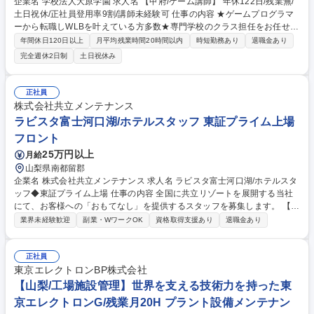
企業名 学校法人大原学園 求人名 【甲府/ゲーム講師】 年休122日/残業無/
土日祝休/正社員登用率9割/講師未経験可 仕事の内容 ★ゲームプログラマ
ーから転職しWLBを叶えている方多数★専門学校のクラス担任をお任せ。
制作やプログラミング等の授業を担当していただきます。非常勤講師もい
年間休日120日以上
月平均残業時間20時間以内
時短勤務あり
退職金あり
るためご経験に親和性の高い授業から担当します！ 【詳細】担当教科指
完全週休2日制
土日祝休み
導・学生指導・資格取得指導・就職・進路指導・クラス運営・行事運営
【1日の流れ】午前に90分授業を2コマ、午後に90分授業を1コマ。その後
はテスト採点や授業準備を行います。残業はほとんどなく（最大月10h）
正社員
定時退社が可能です。 【キャリア】職種別職能等級制度があり、順当にキ
株式会社共立メンテナンス
ャリアアップを目指せます！（例：学科長や校長/授業や評価方法の監修に
ラビスタ富士河口湖/ホテルスタッフ 東証プライム上場
関わる等） 募集職種 【甲府/ゲーム講師】 年休122日/残業無/土日祝休/正
フロント
社員登用率9割/講師未経験可
25万円以上
月給
山梨県南都留郡
企業名 株式会社共立メンテナンス 求人名 ラビスタ富士河口湖/ホテルスタ
ッフ◆東証プライム上場 仕事の内容 全国に共立リゾートを展開する当社
にて、お客様への「おもてなし」を提供するスタッフを募集します。 【フ
ロント】接客対応（チェックイン、チェックアウト、観光案内）／館内案
業界未経験歓迎
副業・WワークOK
資格取得支援あり
退職金あり
内、予約受付、各種手配、売店応対 【レストランホール】レストランでの
お食事の提供／テーブルセッティング・片付、デシャップ 【予約販売/総
務経理】データ入力・管理、電話対応／ホテルシステムによる予約受付、
正社員
売上・入金処理 【施設管理】客室及び共用部、温浴施設の清掃、ホテル内
東京エレクトロンBP株式会社
の設備点検などの計画及び実行、その他付帯設備の点検管理、駐車場内で
【山梨/工場施設管理】世界を支える技術力を持った東
の車両誘導・管理、送迎ドライバーなど 募集職種 ラビスタ富士河口湖/ホ
京エレクトロンG/残業月20H プラント設備メンテナン
テルスタッフ◆東証プライム上場