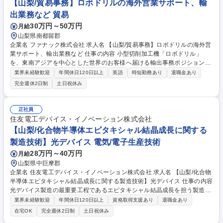
【山梨/貿易事務】ロボドリルの海外営業サポート、輸
出業務など 貿易
30万円～50万円
月給
山梨県南都留郡
企業名 ファナック株式会社 求人名 【山梨/貿易事務】ロボドリルの海外営
業サポート、輸出業務など 仕事の内容 小型切削加工機「ロボドリル」
を、東南アジアを中心とした世界のお客様へ届ける輸出事務ポジションで
す。海外関係会社と連携しながら、見積作成から安全保障対応、輸出手続
業界未経験歓迎
年間休日120日以上
英語
時短勤務あり
退職金あり
きまで一貫してご担当いただきます。 【業務詳細】東南アジアを中心とし
完全週休2日制
土日祝休み
た世界のお客様向けにロボドリルの見積作成～輸出対応までを担当いただ
きます。■海外営業サポート（見積作成・安全保障対応）：海外関係会社
の担当者から届くオーダーの内容確認、見積作成、安全保障貿易管理に基
正社員
づく確認・書類作成、受注後製造部門への依頼・納期調整■輸出業務（出
住友電工デバイス・イノベーション株式会社
荷・物流手配）：提携会社への梱包・出荷指示、インボイス等輸出書類作
【山梨/化合物半導体エピタキシャル結晶成長に関する
成、出荷スケジュール調整・管理 募集職種 【山梨/貿易事務】ロボドリル
製造技術】光デバイス 電気/電子生産技術
の海外営業サポート、輸出業務など
28万円～40万円
月給
山梨県中巨摩郡
企業名 住友電工デバイス・イノベーション株式会社 求人名 【山梨/化合物
半導体エピタキシャル結晶成長に関する製造技術】光デバイス 仕事の内容
光デバイス製造の最重要工程であるエピタキシャル結晶成長を担う製造技
術エンジニア。MOCVD等を用いた化合物半導体の結晶成長プロセスにつ
業界未経験歓迎
年間休日120日以上
資格取得支援あり
退職金あり
いて、量産立ち上げから歩留まり安定化、不具合対策まで。 ・MOCVD等
在宅OK
完全週休2日制
土日祝休み
によるエピタキシャル結晶成長プロセスの製造技術開発 ・量産立ち上げ、