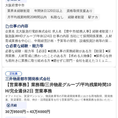
大阪府豊中市
業界未経験歓迎
年間休日120日以上
資格取得支援あり
月平均残業時間20時間以内
転勤なし
経験者歓迎
駅ナカ
退職金あり
完全週休2日制
交通費支給
駅近5分以内
仕事の内容
土日祝休み
服装自由
昼食補助あり
食事補助あり
企業名 北大阪急行電鉄株式会社 求人名 【豊中市/総務人事】経験者歓迎！/
阪急阪神HDグループ/年休124日 仕事の内容 当社にて採用関係業務、人材
育成業務を中心に、中期経営計画・予算等の管理、設備投資計画等の策
定、さらに社内の重要会議の運営等、経営の根幹となる幅広い総務人事業
必要な経験・能力等
務全般を担当していただきます。 【主な業務内容】 ■採用関係業務および
必要な経験・能力等 【必須】■総務人事の実務経験がある方 【歓迎】■採
人材育成(社員研修)業務の推進 ■中期経営計画および予算等の管理 ■設備
用業務、人材育成に携わったことのある方 【求める人物像】 ■探求心を持
投資計画等の策定 ■社内の重要会議の運営 ■その他総務人事業務全般 【入
ち前向きに業務に取り組める方 ■臆せずに部門・会社を超えたコミュニケ
社後】入社後は採用や育成をメインに担当し将来的には経営根幹に関わる
ーションの取れる方 ■自分で考えて行動のできる方 ■第二の創業期を迎え
総務人事業務全般へ幅広く従事していただきます。 募集職種 【豊中市/総
る当社で組織の次代を担うネクスト人材として長期的に成長したい方 ■周
務人事】経験者歓迎！/阪急阪神HDグループ/年休124日
正社員
囲のメンバーと協調しつつ主体性を持って能動的に業務を推進できる方 学
三井物産都市開発株式会社
歴・資格 学歴：大学院 大学 高専 短大 専修学校 高校 語学力： 資格：
【営業事務】業務職/三井物産グループ/平均残業時間10
H/完全週休2日 営業事務
オフィスビル、賃貸マンション、物流倉庫等の不動産開発事業における用地取得、開発推
進、賃貸運営、売却、仲介・活用提案等を行う営業部門において事務業務を担当いただき
ます。
月給
30万9500円～43万4000円