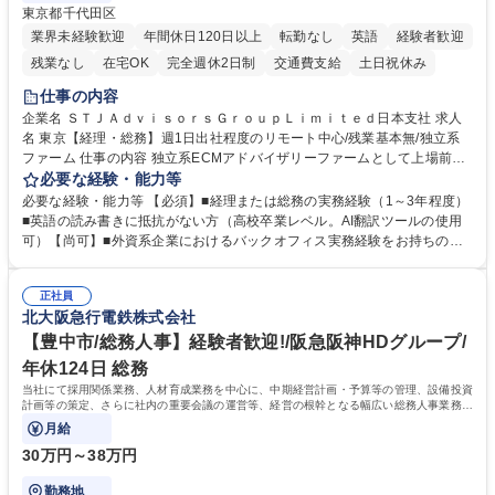
東京都千代田区
業界未経験歓迎
年間休日120日以上
転勤なし
英語
経験者歓迎
残業なし
在宅OK
完全週休2日制
交通費支給
土日祝休み
仕事の内容
企業名 ＳＴＪＡｄｖｉｓｏｒｓＧｒｏｕｐＬｉｍｉｔｅｄ日本支社 求人
名 東京【経理・総務】週1日出社程度のリモート中心/残業基本無/独立系
ファーム 仕事の内容 独立系ECMアドバイザリーファームとして上場前後
の資本市場戦略を設計する当社にて経理・総務をお任せします。基礎的な
必要な経験・能力等
バックオフィス業務からスタートし組織を支える専任担当として広く活躍
必要な経験・能力等 【必須】■経理または総務の実務経験（1～3年程度）
できる環境です。 ■日常経理、月次および年次決算サポート業務 ■本国
■英語の読み書きに抵抗がない方（高校卒業レベル。AI翻訳ツールの使用
（グローバル）との英文メール対応（AI翻訳ツール等を使用しての対応で
可）【尚可】■外資系企業におけるバックオフィス実務経験をお持ちの方
問題ございません） ■オフィス環境整備、郵便物の発送・受取等の総務業
【必須・尚可要件】簿記などの特別な資格や、TOEIC等のスコアは求めて
務全般 ■その他バックオフィス関連サポート ※ご経験に合わせて無理なく
おりません。日々の事務処理を丁寧かつ正確に行える方を歓迎します。
業務をお任せします。残業も基本的には発生せず、ご自身のペースで業務
正社員
【働き方について】現在は週4日程度の在宅勤務を実施しており、ワーク
北大阪急行電鉄株式会社
を進めやすく定着率の高い環境です。 募集職種 東京【経理・総務】週1日
ライフバランスを重視する方に最適な環境です（フルリモートも面接で相
出社程度のリモート中心/残業基本無/独立系ファーム
談可）。【求める人物像】幅広いバックオフィス業務に柔軟に対応でき、
【豊中市/総務人事】経験者歓迎!/阪急阪神HDグループ/
社内外と円滑にコミュニケーションを取りながら業務を推進できる方 学
年休124日 総務
歴・資格 学歴：大学院 大学 高専 短大 専修学校 高校 語学力： 資格：
当社にて採用関係業務、人材育成業務を中心に、中期経営計画・予算等の管理、設備投資
計画等の策定、さらに社内の重要会議の運営等、経営の根幹となる幅広い総務人事業務全
般を担当していただきます。
月給
30万円～38万円
勤務地