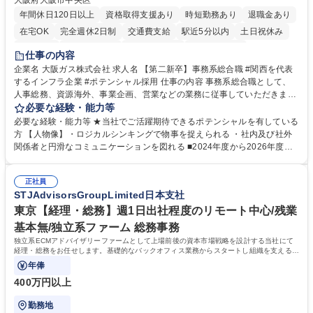
大阪府大阪市中央区
年間休日120日以上
資格取得支援あり
時短勤務あり
退職金あり
在宅OK
完全週休2日制
交通費支給
駅近5分以内
土日祝休み
服装自由
第二新卒歓迎
寮・社宅あり
食事補助あり
仕事の内容
企業名 大阪ガス株式会社 求人名 【第二新卒】事務系総合職 #関西を代表
するインフラ企業 #ポテンシャル採用 仕事の内容 事務系総合職として、
人事総務、資源海外、事業企画、営業などの業務に従事していただきま
す。 【業務内容の一例】■所属事業部の勤労業務 ■海外に関係する各種業
必要な経験・能力等
務 ■営業部門の企画スタッフ、ルート営業 【キャリアパス】入社後の配属
必要な経験・能力等 ★当社でご活躍期待できるポテンシャルを有している
ポジションで一定期間ご活躍頂いた後、本人の適性及び将来のキャリアを
方 【人物像】・ロジカルシンキングで物事を捉えられる ・社内及び社外
鑑みてジョブローテーションを行います。 【育成】OJTでの現場育成や研
関係者と円滑なコミュニケーションを図れる ■2024年度から2026年度ま
修カリキュラムを通じて、Daigasグループの業務で必要となる知識につい
での3ヵ年を対象とする「Daigasグループ中期経営計画2026」を策定しま
て学んでいただきます。 募集職種 【第二新卒】事務系総合職 #関西を代
した。https://www.osakagas.co.jp/company/press/pr2024/1777576_564
表するインフラ企業 #ポテンシャル採用
正社員
72.html ■エネルギーセキュリティの不安定化や気候変動による自然災害の
STJAdvisorsGroupLimited日本支社
甚大化など、これまで以上に社会課題解決の重要性が高まっています。
「未来の日常」の創造に向けて持続可能な社会の実現に貢献してまいりま
東京【経理・総務】週1日出社程度のリモート中心/残業
す。 学歴・資格 学歴：大学院 大学 語学力： 資格：
基本無/独立系ファーム 総務事務
独立系ECMアドバイザリーファームとして上場前後の資本市場戦略を設計する当社にて
経理・総務をお任せします。基礎的なバックオフィス業務からスタートし組織を支える専
任担当として広く活躍できる環境です。
年俸
400万円以上
勤務地