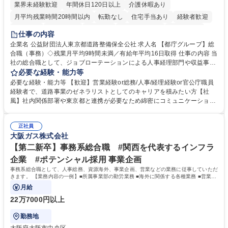
業界未経験歓迎
年間休日120日以上
介護休暇あり
月平均残業時間20時間以内
転勤なし
住宅手当あり
経験者歓迎
研修あり
退職金あり
賞与あり
完全週休2日制
交通費支給
仕事の内容
駅近5分以内
資格取得手当あり
食事補助あり
企業名 公益財団法人東京都道路整備保全公社 求人名 【都庁グループ】総
合職（事務）◇残業月平均9時間未満／有給年平均16日取得 仕事の内容 当
社の総合職として、ジョブローテーションによる人事経理部門や収益事業
等のフロント部門の部署等幅広い部署での業務をお任せいたします。研修
必要な経験・能力等
制度やキャリア支援が充実しております！ ※下記業務詳細 【業務詳細】■
必要な経験・能力等 【歓迎】営業経験or総務/人事/経理経験or官公庁職員
管理部門：広報、人事、経理など当公社の運営に係る管理業務 ■収益部
経験者で、道路事業のゼネラリストとしてのキャリアを積みたい方【社
門：駐車場の新規開拓、管理運営、新宿駅西口広場の「イベントコーナ
風】社内関係部署や東京都と連携が必要なため綿密にコミュニケーション
ー」などの管理運営 ■道路部門：整備の急がれる骨格幹線道路や木造住宅
を図っています。 【業務の魅力】■幅広く携われる：総合職（事務）で
密集地域の特定整備路線の用地取得、道路に関する普及啓発事業、都内の
は、駐車場の管理運営や道路用地の取得、公益財団法人の中枢を担う管理
道路施設や道路工事現場の見学ツアー事業 ※入社後は上記いずれかの部門
正社員
部門など多岐に渡る業務を経験できます。 ■様々なプロジェクト：駐車場
大阪ガス株式会社
へ配属。※業務内容変更の範囲：会社の定める業務 募集職種 【都庁グル
事業の他、新宿駅西口広場内に設置された照明を兼ねた広告「ブライトサ
ープ】総合職（事務）◇残業月平均9時間未満／有給年平均16日取得
イン」の管理運営を行うなど、事業収益を生み出す活動を積極的に行って
【第二新卒】事務系総合職 #関西を代表するインフラ
います。 学歴・資格 学歴：大学院 大学 高専 短大 専修学校 高校 語学力：
企業 #ポテンシャル採用 事業企画
資格：
事務系総合職として、人事総務、資源海外、事業企画、営業などの業務に従事していただ
きます。 【業務内容の一例】■所属事業部の勤労業務 ■海外に関係する各種業務 ■営業部
門の企画スタッフ、ルート営業
月給
22万7000円以上
勤務地