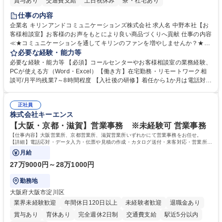
賞与あり
交通費支給
土日祝休み
寮・社宅あり
仕事の内容
企業名 キリンアンドコミュニケーションズ株式会社 求人名 中野本社【お
客様相談室】お客様のお声をもとにより良い商品づくりへ貢献 仕事の内容
≪★コミュニケーションを通してキリンのファンを増やしませんか？★≫
お客様のお声をより良い商品づくりに活かしていく上で、窓口となるお客
必要な経験・能力等
様相談室でのお仕事です。 日々お客様からいただくキリングループへのご
必要な経験・能力等 【必須】コールセンターやお客様相談室の業務経験、
意見を、企業活動に活かしています。お客様からの声に迅速かつ誠意をも
PCが使える方（Word・Excel）【働き方】在宅勤務・リモートワーク相
って対応、情報提供するとともにグループ内活動に反映しています。 【具
談可/月平均残業7～8時間程度 【入社後の研修】着任から1か月は電話対応
体的には】電話応対、メール、お手紙対応、ご指摘品調査報告書作成、有
のOJTを中心に実施し、電話対応に慣れた段階でメール・手紙のOJTを実
人チャットボット対応など。 【1日の対応件数】■電話：月間一人当たり
施する予定です。独り立ち以降もしっかりフォローする体制を整えていま
平均100件前後■メール・手紙：同上40件前後 募集職種 中野本社【お客様
正社員
すのでご安心ください。 【当社について】キリングループの広報機能を担
株式会社キーエンス
相談室】お客様のお声をもとにより良い商品づくりへ貢献
う会社として、お客様との出会いを大切にし、磨き上げたホスピタリティ
を込めてコミュニケーションをとりながら広報関連業務を行っておりま
【大阪・京都・滋賀】営業事務 ※未経験可 営業事務
す。 学歴・資格 学歴：大学院 大学 高専 短大 専修学校 高校 語学力： 資
【仕事内容】大阪営業所、京都営業所、滋賀営業所いずれかにて営業事務をお任せ。
格：
【詳細】電話応対・データ入力・伝票や見積の作成・カタログ送付・来客対応・営業所内
で発生する事務業務や業務改善をお任せ。
月給
27万9000円～28万1000円
勤務地
大阪府大阪市淀川区
業界未経験歓迎
年間休日120日以上
未経験者歓迎
退職金あり
賞与あり
育休あり
完全週休2日制
交通費支給
駅近5分以内