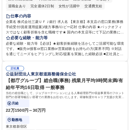
退職金あり
完全週休2日制
女性が活躍中
交通費支給
土日祝休み
仕事の内容
企業名 株式会社三菱ＵＦＪ銀行 求人名 【東京都】本支店の窓口業務(事務
手続受付/資産運用提案)/後方事務/ロビー応対 仕事の内容 ★バックオフィ
スではなく顧客折衝を含む職種です★ 国内の本支店等にて下記の業務に従
事していただきます。 ■窓口/後方/ロビーにて事務手続等の受付・オペレ
必要な経験・能力等
ーション、お客様対応 ■窓口にて、ご来店された個人のお客様に対して金
必要な経験・能力等 【必須】★顧客折衝経験を活かしてご活躍可能な環境
融商品のご提案 ■効率的な事務運用の検討・構築等 ≪業務紹介：ご応募前
です。 ■販売or接客or窓口業務or営業経験をお持ちの方(業界不問) ※対話
に必ずご覧ください≫ ※記事 https://www.mysite.bk.mufg.jp/career/circle/
を通じてニーズをヒアリングし対応/提案を実施した経験必須 ■正社員とし
article17/ ※動画 https://youtu.be/H-S7HaJqqbg 募集職種 【東京都】本支
ての就業経験1年以上 【歓迎】■金融業界での就業経験■銀行での預金為替
店の窓口業務(事務手続受付/資産運用提案)/後方事務/ロビー応対
事務経験 ■金融商品の提案・販売経験 ≪魅力≫研修やOJT環境が整ってい
正社員
るので安心して入行いただけます。 幅広いキャリアの選択肢があり、公募
公益財団法人東京都道路整備保全公社
や社内副業等を活用し、 一人ひとりが挑戦できるカルチャーが浸透してい
ます。 学歴・資格 学歴：大学院 大学 高専 短大 専修学校 高校 語学力：
【都庁グループ】総合職(事務) 残業月平均9時間未満/有
資格：
給年平均16日取得 一般事務
当社の総合職として、ジョブローテーションによる人事経理部門や収益事業等のフロント
部門の部署等幅広い部署での業務をお任せいたします。研修制度やキャリア支援が充実し
ております！ ※下記業務詳細
月給
22万1500円～30万円
勤務地
東京都新宿区