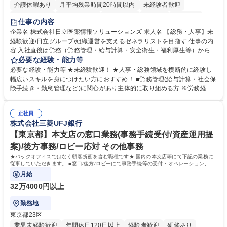
介護休暇あり
月平均残業時間20時間以内
未経験者歓迎
住宅手当あり
時短勤務あり
退職金あり
在宅OK
賞与あり
仕事の内容
育休あり
完全週休2日制
交通費支給
土日祝休み
寮・社宅あり
企業名 株式会社日立医薬情報ソリューションズ 求人名 【総務・人事】未
経験歓迎/日立グループ/組織運営を支えるゼネラリストを目指す 仕事の内
容 入社直後は労務（労務管理・給与計算・安全衛生・福利厚生等）からお
任せいたします。将来は総務・採用・教育業務へ守備範囲を広げ、組織運
必要な経験・能力等
営を支えるゼネラリストをめざせます。 ・初期業務：労働時間管理、給与
必要な経験・能力等 ★未経験歓迎！ ★人事・総務領域を横断的に経験し
計算、社会保険対応、福利厚生管理、安全衛生、健康経営推進等をお任せ
幅広いスキルを身につけたい方におすすめ！ ■労務管理(給与計算・社会保
します。ご経験に応じて、休職者管理など、幅広く経験を積んでいただき
険手続き・勤怠管理など)に関心があり主体的に取り組める方 ※労務経験
ます。 ・将来的な広がり：総務・採用・教育・税務対応・経営企画等。
者は早期にご活躍いただけます。 ■チームで仕事を推進できる方■将来は
★メンバーがマンツーマンで丁寧に教えるため、ご経験が浅くても安心！
マネジメント職として活躍したい 【尚可】■人事、労務、採用、教育業務
幅広く経験を積みたい意欲がある方に最適な環境です。 募集職種 【総
正社員
のご経験 ■労務管理（給与計算・社会保険手続き・勤怠管理など）の経験
株式会社三菱UFJ銀行
務・人事】未経験歓迎/日立グループ/組織運営を支えるゼネラリストを目
■衛生管理者の資格をお持ちの方 学歴・資格 学歴：大学院 大学 高専 短大
指す
専修学校 高校 語学力： 資格：
【東京都】本支店の窓口業務(事務手続受付/資産運用提
案)/後方事務/ロビー応対 その他事務
★バックオフィスではなく顧客折衝を含む職種です★ 国内の本支店等にて下記の業務に
従事していただきます。 ■窓口/後方/ロビーにて事務手続等の受付・オペレーション、お
客様対応
月給
32万4000円以上
勤務地
東京都23区
業界未経験歓迎
年間休日120日以上
経験者歓迎
研修あり