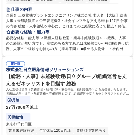
退職金あり
在宅OK
賞与あり
完全週休2日制
交通費支給
仕事の内容
駅近5分以内
土日祝休み
服装自由
寮・社宅あり
食事補助あり
企業名 三菱電機プラントエンジニアリング株式会社 求人名 【大阪】総務
人事＜未経験歓迎＞◇三菱電機G・社会インフラを支える/年休127日 仕事
の内容 総務・人事領域を中心に、これまでのご経験に応じて幅広くお任せ
します。 ＜具体的には＞ ・総務/人事労務（給与・社保・勤怠管理など）
必要な経験・能力等
・採用・教育研修 ・福利厚生運用 など ※基本的には事務所勤務ですが、
必要な経験・能力等 ＜職種未経験歓迎・業界未経験歓迎＞ ～総務、人事
採用や教育等の業務内容により、関西圏以外への日帰り・宿泊を伴う国内
のご経験が無い方でも、意欲のある方であれば未経験OK～ ■歓迎条件：総
出張もございます。 ※担当業務を持ちつつ、お互いに助け合いながら、総
務、人事のご経験をお持ちの方（業界不問） ■求める人物像：・社内外の
務部という組織として協力しながら進める体制です。 募集職種 【大阪】
関係各部門との調整を率先して行い、業務を円滑に遂行できる協調性やコ
総務人事＜未経験歓迎＞◇三菱電機G・社会インフラを支える/年休127日
ミュニケーション能力を持っている方 ・人事総務領域に興味がありゼネラ
正社員
リスト志向をお持ちの方 学歴・資格 学歴：大学院 大学 語学力： 資格：
株式会社日立医薬情報ソリューションズ
【総務・人事】未経験歓迎/日立グループ/組織運営を支
えるゼネラリストを目指す 総務
入社直後は労務（労務管理・給与計算・安全衛生・福利厚生等）からお任せいたします。
将来は総務・採用・教育業務へ守備範囲を広げ、組織運営を支えるゼネラリストをめざせ
ます。
月給
27万7000円以上
勤務地
東京都千代田区
業界未経験歓迎
年間休日120日以上
資格取得支援あり