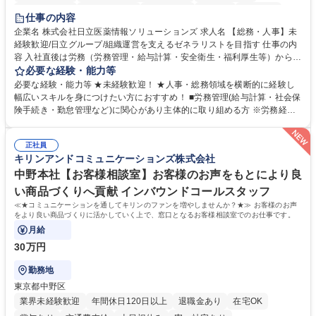
住宅手当あり
時短勤務あり
退職金あり
在宅OK
賞与あり
仕事の内容
育休あり
完全週休2日制
交通費支給
土日祝休み
寮・社宅あり
企業名 株式会社日立医薬情報ソリューションズ 求人名 【総務・人事】未
経験歓迎/日立グループ/組織運営を支えるゼネラリストを目指す 仕事の内
容 入社直後は労務（労務管理・給与計算・安全衛生・福利厚生等）からお
任せいたします。将来は総務・採用・教育業務へ守備範囲を広げ、組織運
必要な経験・能力等
営を支えるゼネラリストをめざせます。 ・初期業務：労働時間管理、給与
必要な経験・能力等 ★未経験歓迎！ ★人事・総務領域を横断的に経験し
計算、社会保険対応、福利厚生管理、安全衛生、健康経営推進等をお任せ
幅広いスキルを身につけたい方におすすめ！ ■労務管理(給与計算・社会保
します。ご経験に応じて、休職者管理など、幅広く経験を積んでいただき
険手続き・勤怠管理など)に関心があり主体的に取り組める方 ※労務経験
ます。 ・将来的な広がり：総務・採用・教育・税務対応・経営企画等。
者は早期にご活躍いただけます。 ■チームで仕事を推進できる方■将来は
★メンバーがマンツーマンで丁寧に教えるため、ご経験が浅くても安心！
マネジメント職として活躍したい 【尚可】■人事、労務、採用、教育業務
幅広く経験を積みたい意欲がある方に最適な環境です。 募集職種 【総
正社員
のご経験 ■労務管理（給与計算・社会保険手続き・勤怠管理など）の経験
キリンアンドコミュニケーションズ株式会社
務・人事】未経験歓迎/日立グループ/組織運営を支えるゼネラリストを目
■衛生管理者の資格をお持ちの方 学歴・資格 学歴：大学院 大学 高専 短大
指す
専修学校 高校 語学力： 資格：
中野本社【お客様相談室】お客様のお声をもとにより良
い商品づくりへ貢献 インバウンドコールスタッフ
≪★コミュニケーションを通してキリンのファンを増やしませんか？★≫ お客様のお声
をより良い商品づくりに活かしていく上で、窓口となるお客様相談室でのお仕事です。
月給
30万円
勤務地
東京都中野区
業界未経験歓迎
年間休日120日以上
退職金あり
在宅OK