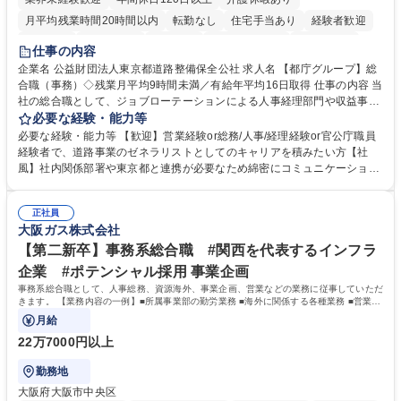
月平均残業時間20時間以内
転勤なし
住宅手当あり
経験者歓迎
研修あり
退職金あり
賞与あり
完全週休2日制
交通費支給
仕事の内容
駅近5分以内
資格取得手当あり
食事補助あり
企業名 公益財団法人東京都道路整備保全公社 求人名 【都庁グループ】総
合職（事務）◇残業月平均9時間未満／有給年平均16日取得 仕事の内容 当
社の総合職として、ジョブローテーションによる人事経理部門や収益事業
等のフロント部門の部署等幅広い部署での業務をお任せいたします。研修
必要な経験・能力等
制度やキャリア支援が充実しております！ ※下記業務詳細 【業務詳細】■
必要な経験・能力等 【歓迎】営業経験or総務/人事/経理経験or官公庁職員
管理部門：広報、人事、経理など当公社の運営に係る管理業務 ■収益部
経験者で、道路事業のゼネラリストとしてのキャリアを積みたい方【社
門：駐車場の新規開拓、管理運営、新宿駅西口広場の「イベントコーナ
風】社内関係部署や東京都と連携が必要なため綿密にコミュニケーション
ー」などの管理運営 ■道路部門：整備の急がれる骨格幹線道路や木造住宅
を図っています。 【業務の魅力】■幅広く携われる：総合職（事務）で
密集地域の特定整備路線の用地取得、道路に関する普及啓発事業、都内の
は、駐車場の管理運営や道路用地の取得、公益財団法人の中枢を担う管理
道路施設や道路工事現場の見学ツアー事業 ※入社後は上記いずれかの部門
正社員
部門など多岐に渡る業務を経験できます。 ■様々なプロジェクト：駐車場
大阪ガス株式会社
へ配属。※業務内容変更の範囲：会社の定める業務 募集職種 【都庁グル
事業の他、新宿駅西口広場内に設置された照明を兼ねた広告「ブライトサ
ープ】総合職（事務）◇残業月平均9時間未満／有給年平均16日取得
イン」の管理運営を行うなど、事業収益を生み出す活動を積極的に行って
【第二新卒】事務系総合職 #関西を代表するインフラ
います。 学歴・資格 学歴：大学院 大学 高専 短大 専修学校 高校 語学力：
企業 #ポテンシャル採用 事業企画
資格：
事務系総合職として、人事総務、資源海外、事業企画、営業などの業務に従事していただ
きます。 【業務内容の一例】■所属事業部の勤労業務 ■海外に関係する各種業務 ■営業部
門の企画スタッフ、ルート営業
月給
22万7000円以上
勤務地
大阪府大阪市中央区