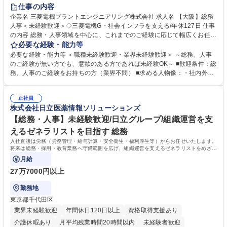
退職金あり
在宅OK
賞与あり
完全週休2日制
交通費支給
仕事の内容
駅近5分以内
土日祝休み
服装自由
寮・社宅あり
食事補助あり
企業名 三菱電機プラントエンジニアリング株式会社 求人名 【大阪】総務
人事＜未経験歓迎＞◇三菱電機G・社会インフラを支える/年休127日 仕事
の内容 総務・人事領域を中心に、これまでのご経験に応じて幅広くお任せ
します。 ＜具体的には＞ ・総務/人事労務（給与・社保・勤怠管理など）
必要な経験・能力等
・採用・教育研修 ・福利厚生運用 など ※基本的には事務所勤務ですが、
必要な経験・能力等 ＜職種未経験歓迎・業界未経験歓迎＞ ～総務、人事
採用や教育等の業務内容により、関西圏以外への日帰り・宿泊を伴う国内
のご経験が無い方でも、意欲のある方であれば未経験OK～ ■歓迎条件：総
出張もございます。 ※担当業務を持ちつつ、お互いに助け合いながら、総
務、人事のご経験をお持ちの方（業界不問） ■求める人物像：・社内外の
務部という組織として協力しながら進める体制です。 募集職種 【大阪】
関係各部門との調整を率先して行い、業務を円滑に遂行できる協調性やコ
総務人事＜未経験歓迎＞◇三菱電機G・社会インフラを支える/年休127日
ミュニケーション能力を持っている方 ・人事総務領域に興味がありゼネラ
正社員
リスト志向をお持ちの方 学歴・資格 学歴：大学院 大学 語学力： 資格：
株式会社日立医薬情報ソリューションズ
【総務・人事】未経験歓迎/日立グループ/組織運営を支
えるゼネラリストを目指す 総務
入社直後は労務（労務管理・給与計算・安全衛生・福利厚生等）からお任せいたします。
将来は総務・採用・教育業務へ守備範囲を広げ、組織運営を支えるゼネラリストをめざせ
ます。
月給
27万7000円以上
勤務地
東京都千代田区
業界未経験歓迎
年間休日120日以上
資格取得支援あり
介護休暇あり
月平均残業時間20時間以内
未経験者歓迎