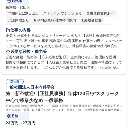
勤務地
東京都千代田区
年間休日120日以上
ストックオプションあり
資格取得支援あり
介護休暇あり
月平均残業時間20時間以内
未経験者歓迎
住宅手当あり
時短勤務あり
研修あり
在宅OK
賞与あり
仕事の内容
完全週休2日制
交通費支給
駅近5分以内
土日祝休み
服装自由
企業名 株式会社日本レジストリサービス 求人名 【総務】未経験歓迎◎/リ
モート可/世界で唯一の事業/福利厚生◎/再雇用有 仕事の内容 インターネッ
ト上の様々なサービスを支える当社にて、執務環境の整備や社内制度の検
討、イベント運営などの幅広い業務を担当し、間接的に会社の生産性向上
必要な経験・能力等
や成長に貢献している部署です。 会社の全メンバーが安心して長く成果を
必要な経験・能力等 【◎未経験歓迎◎】 主体的に考え、論理的な説明・
発揮できる環境を整えるために、毎日のメンテナンスや維持管理に加え、
提案が積極的にできる方 【入社後】先輩社員と共に、適性や希望に沿って
新たな施策検討を積極的に行っていただき、会社全体を巻き込み課題解決
業務をお任せします。 【こんな方が活躍できる職種です】 ・仕組化が好
を推進。 ・オフィス運営：執務環境の整備・物品管理・社内規定整備/改
き/得意・協働の姿勢を持っている・優先順位付け、マルチタスクが得意・
善・イベント企画/運営・非常時の対応 など、本人の希望や適性によって
様々な立場で物事を考えられる・定型業務だけでなく突発的な出来事にも
幅広い業務の体得が可能で、多様なキャリアパスを描くことも可能です。
正社員
対処できる・新しいことに興味関心がある 【魅力】■自己啓発支援：資格
一般社団法人日本内科学会
募集職種 【総務】未経験歓迎◎/リモート可/世界で唯一の事業/福利厚生◎/
取得や通信教育など費用の80%（年間25万円まで）を補助 ■住宅手当：家
再雇用有
賃の50%（月額7万円まで）を補助 学歴・資格 学歴：大学院 大学 語学
第二新卒歓迎!【正社員事務】年休120日/デスクワーク
力： 資格：
中心で残業少なめ 一般事務
日本内科学会の会員管理部門にて、医師（会員）の年会費徴収や住所等個人情報の変更シ
ステム入力、電話・FAX対応をお任せします。将来的には、各種委員会の運営事務局業務
などにも幅広く携わっていただきます。
月給
23万円～27万円