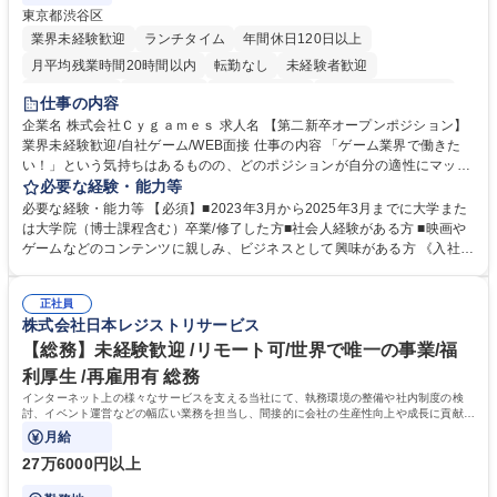
東京都渋谷区
業界未経験歓迎
ランチタイム
年間休日120日以上
月平均残業時間20時間以内
転勤なし
未経験者歓迎
住宅手当あり
経験者歓迎
完全週休2日制
インセンティブあり
仕事の内容
交通費支給
土日祝休み
服装自由
昼食補助あり
第二新卒歓迎
企業名 株式会社Ｃｙｇａｍｅｓ 求人名 【第二新卒オープンポジション】
業界未経験歓迎/自社ゲーム/WEB面接 仕事の内容 「ゲーム業界で働きた
食事補助あり
い！」という気持ちはあるものの、どのポジションが自分の適性にマッチ
しているか悩んでいる方が対象となります！ 総合職（プランナー/データ
必要な経験・能力等
アナリストなど）、技術職（開発エンジニ ア/インフラエンジニアな
必要な経験・能力等 【必須】■2023年3月から2025年3月までに大学また
ど）、デザイン職（デザイナー/イラストレ ーターなど）等から、面接で
は大学院（博士課程含む）卒業/修了した方■社会人経験がある方 ■映画や
ご希望と適正にマッチしたポジションをご案内いたします。ゲームやエン
ゲームなどのコンテンツに親しみ、ビジネスとして興味がある方 《入社実
タメコンテンツが大好きで、「ゲーム業界の未来を自らの手で作りたい」
績 例》 ・メーカー → プロジェクトマネージャー ・ソーシャルゲーム →
「最高のコンテンツを作るためには、何でもやる」という情熱に溢れた方
ゲームプランナー ・通信 → ゲームエンジニア ・独立行政法人 → データ
のご応募をお待ちしております。 募集職種 【第二新卒オープンポジショ
正社員
サイエンティスト 学歴・資格 学歴：大学院 大学 語学力： 資格：
株式会社日本レジストリサービス
ン】業界未経験歓迎/自社ゲーム/WEB面接
【総務】未経験歓迎 /リモート可/世界で唯一の事業/福
利厚生 /再雇用有 総務
インターネット上の様々なサービスを支える当社にて、執務環境の整備や社内制度の検
討、イベント運営などの幅広い業務を担当し、間接的に会社の生産性向上や成長に貢献し
ている部署です。
月給
27万6000円以上