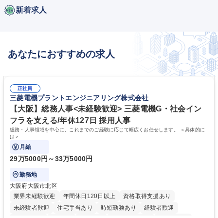
新着求人
あなたにおすすめの求人
正社員
三菱電機プラントエンジニアリング株式会社
【大阪】総務人事<未経験歓迎> 三菱電機G・社会イン
フラを支える/年休127日 採用人事
総務・人事領域を中心に、これまでのご経験に応じて幅広くお任せします。 ＜具体的に
は＞
月給
29万5000円～33万5000円
勤務地
大阪府大阪市北区
業界未経験歓迎
年間休日120日以上
資格取得支援あり
未経験者歓迎
住宅手当あり
時短勤務あり
経験者歓迎