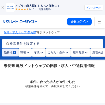
アプリで求人探しをもっと便利に！
インストール
レビュー高評価
無料
会員ログイン
/
/
転職・求人トップ
奈良県
建設ドットウェブ
検索条件を設定する
勤務地
職種
年収
こだわり条件
雇用形態
新着のみ
1
奈良県 建設ドットウェブの転職・求人・中途採用情報
条件に合った求人が 0件でした
検索条件を緩めて、再度検索してください