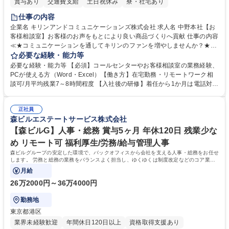
賞与あり
交通費支給
土日祝休み
寮・社宅あり
仕事の内容
企業名 キリンアンドコミュニケーションズ株式会社 求人名 中野本社【お
客様相談室】お客様のお声をもとにより良い商品づくりへ貢献 仕事の内容
≪★コミュニケーションを通してキリンのファンを増やしませんか？★≫
お客様のお声をより良い商品づくりに活かしていく上で、窓口となるお客
必要な経験・能力等
様相談室でのお仕事です。 日々お客様からいただくキリングループへのご
必要な経験・能力等 【必須】コールセンターやお客様相談室の業務経験、
意見を、企業活動に活かしています。お客様からの声に迅速かつ誠意をも
PCが使える方（Word・Excel）【働き方】在宅勤務・リモートワーク相
って対応、情報提供するとともにグループ内活動に反映しています。 【具
談可/月平均残業7～8時間程度 【入社後の研修】着任から1か月は電話対応
体的には】電話応対、メール、お手紙対応、ご指摘品調査報告書作成、有
のOJTを中心に実施し、電話対応に慣れた段階でメール・手紙のOJTを実
人チャットボット対応など。 【1日の対応件数】■電話：月間一人当たり
施する予定です。独り立ち以降もしっかりフォローする体制を整えていま
平均100件前後■メール・手紙：同上40件前後 募集職種 中野本社【お客様
正社員
すのでご安心ください。 【当社について】キリングループの広報機能を担
森ビルエステートサービス株式会社
相談室】お客様のお声をもとにより良い商品づくりへ貢献
う会社として、お客様との出会いを大切にし、磨き上げたホスピタリティ
を込めてコミュニケーションをとりながら広報関連業務を行っておりま
【森ビルG】人事・総務 賞与5ヶ月 年休120日 残業少な
す。 学歴・資格 学歴：大学院 大学 高専 短大 専修学校 高校 語学力： 資
め リモート可 福利厚生/労務/給与管理人事
格：
森ビルグループの安定した環境で、バックオフィスから会社を支える人事・総務をお任せ
します。 労務と総務の業務をバランスよく担当し、ゆくゆくは制度改定などのコア業務
にも挑戦できる、やりがいある環境です。
月給
26万2000円～36万4000円
勤務地
東京都港区
業界未経験歓迎
年間休日120日以上
資格取得支援あり