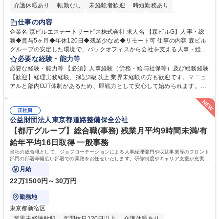
介護休暇あり
転勤なし
未経験者歓迎
時短勤務あり
経験者歓迎
退職金あり
在宅OK
賞与あり
育休あり
仕事の内容
完全週休2日制
交通費支給
長期歓迎
駅近5分以内
土日祝休み
企業名 森ビルエステートサービス株式会社 求人名 【森ビルG】人事・総
務◆賞与5ヶ月◆年休120日◆残業少なめ◆リモート可 仕事の内容 森ビル
グループの安定した環境で、バックオフィスから会社を支える人事・総務
をお任せします。 労務と総務の業務をバランスよく担当し、ゆくゆくは制
必要な経験・能力等
度改定などのコア業務にも挑戦できる、やりがいある環境です。 ■勤怠管
必要な経験・能力等 【必須】人事経験（労務・給与社保等）及び総務経験
理、給与計算、社会保険手続き、年末調整等の労務管理全般 ■入退社手続
【歓迎】経理実務経験、簿記3級以上 業界未経験の方も歓迎です。マニュ
き、社内規定の改定や人事制度改定などのコア業務 ■社内イベントの企画
アルと部内OJT体制があるため、即戦力として安心して始められます。
運営やその他総務業務全般 ※労務と総務を1：1の割合でお任せ。 入社後
【魅力・やりがい】森ビルGの安定基盤で労務から総務まで幅広く携われ
は部内のOJTを中心に、あなたの経験に合わせて不足している部分はいつ
ます。定型業務に留まらず、社内規定や人事制度の改定など会社のコア業
でも質問・相談できる環境が整っているため、安心して成長できます。 募
正社員
務に挑戦できるため、自身の成長と組織への貢献度をダイレクトに実感で
公益財団法人東京都道路整備保全公社
集職種 【森ビルG】人事・総務◆賞与5ヶ月◆年休120日◆残業少なめ◆
きます。 残業少なめ、週1日リモート可など、ワークライフバランスを保
リモート可
ち長期活躍できる環境です。 「これまでの幅広い経験を活かし、長期的な
【都庁グループ】総合職(事務) 残業月平均9時間未満/有
キャリアを築きたい」という前向きな意欲と挑戦を全力で応援します。 学
給年平均16日取得 一般事務
歴・資格 学歴：大学院 大学 高専 短大 専修学校 高校 語学力： 資格：日商
当社の総合職として、ジョブローテーションによる人事経理部門や収益事業等のフロント
簿記検定1級 日商簿記検定2級 日商簿記検定3級
部門の部署等幅広い部署での業務をお任せいたします。研修制度やキャリア支援が充実し
ております！ ※下記業務詳細
月給
22万1500円～30万円
勤務地
東京都新宿区
業界未経験歓迎
年間休日120日以上
介護休暇あり