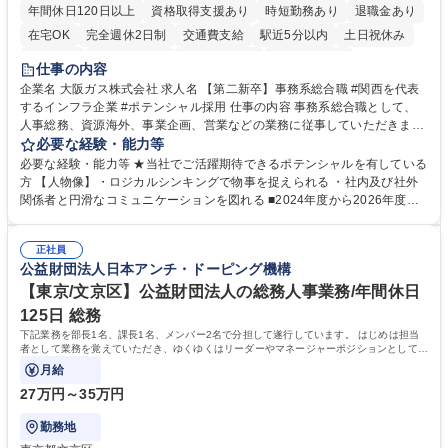
年間休日120日以上
資格取得支援あり
時短勤務あり
退職金あり
在宅OK
完全週休2日制
交通費支給
駅近5分以内
土日祝休み
服装自由
第二新卒歓迎
寮・社宅あり
食事補助あり
仕事の内容
企業名 大阪ガス株式会社 求人名 【第二新卒】事務系総合職 #関西を代表
するインフラ企業 #ポテンシャル採用 仕事の内容 事務系総合職として、
人事総務、資源海外、事業企画、営業などの業務に従事していただきま
す。 【業務内容の一例】■所属事業部の勤労業務 ■海外に関係する各種業
必要な経験・能力等
務 ■営業部門の企画スタッフ、ルート営業 【キャリアパス】入社後の配属
必要な経験・能力等 ★当社でご活躍期待できるポテンシャルを有している
ポジションで一定期間ご活躍頂いた後、本人の適性及び将来のキャリアを
方 【人物像】・ロジカルシンキングで物事を捉えられる ・社内及び社外
鑑みてジョブローテーションを行います。 【育成】OJTでの現場育成や研
関係者と円滑なコミュニケーションを図れる ■2024年度から2026年度ま
修カリキュラムを通じて、Daigasグループの業務で必要となる知識につい
での3ヵ年を対象とする「Daigasグループ中期経営計画2026」を策定しま
て学んでいただきます。 募集職種 【第二新卒】事務系総合職 #関西を代
した。https://www.osakagas.co.jp/company/press/pr2024/1777576_564
表するインフラ企業 #ポテンシャル採用
正社員
72.html ■エネルギーセキュリティの不安定化や気候変動による自然災害の
公益財団法人日本アンチ・ドーピング機構
甚大化など、これまで以上に社会課題解決の重要性が高まっています。
「未来の日常」の創造に向けて持続可能な社会の実現に貢献してまいりま
【東京/文京区】公益財団法人の総務人事業務/年間休日
す。 学歴・資格 学歴：大学院 大学 語学力： 資格：
125日 総務
下記業務を部長1名、課長1名、メンバー2名で分担して遂行しています。 はじめは担当
者として業務を覚えていただき、ゆくゆくはリーダーやマネージャーポジションとして活
躍いただくことを期待しています。
月給
27万円～35万円
勤務地