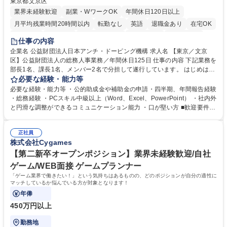
東京都文京区
業界未経験歓迎
副業・WワークOK
年間休日120日以上
月平均残業時間20時間以内
転勤なし
英語
退職金あり
在宅OK
賞与あり
育休あり
完全週休2日制
交通費支給
土日祝休み
仕事の内容
食事補助あり
企業名 公益財団法人日本アンチ・ドーピング機構 求人名 【東京／文京
区】公益財団法人の総務人事業務／年間休日125日 仕事の内容 下記業務を
部長1名、課長1名、メンバー2名で分担して遂行しています。 はじめは担
当者として業務を覚えていただき、ゆくゆくはリーダーやマネージャーポ
必要な経験・能力等
ジションとして活躍いただくことを期待しています。 【総務・人事グルー
必要な経験・能力等 ・公的助成金や補助金の申請・四半期、年間報告経験
プの業務内容】 ・人事制度関連 ・採用活動 ・教育研修の企画、実行 ・勤
・総務経験 ・PCスキル中級以上（Word、Excel、PowerPoint） ・社内外
怠管理 ・官公庁への各種提出 ・法定の会議運営（評議員会、理事会） ・
と円滑な調整ができるコミュニケーション能力 ・口が堅い方 ■歓迎要件
コンプライアンス ・内部規程やルールの管理、整備、文書管理 ・契約関
・採用業務経験 ・英語に抵抗がない方 ・営業経験 学歴・資格 学歴：大学
連 ・衛生管理 ・防災関連・公的助成金の管理・オフィス、ファシリティ
院 大学 高専 短大 専修学校 高校 語学力： 資格：
管理 ・福利厚生関連 ・職員からの問合せ、相談対応 ・その他日常の総務
正社員
株式会社Cygames
業務全般 募集職種 【東京／文京区】公益財団法人の総務人事業務／年間
休日125日
【第二新卒オープンポジション】業界未経験歓迎/自社
ゲーム/WEB面接 ゲームプランナー
「ゲーム業界で働きたい！」という気持ちはあるものの、どのポジションが自分の適性に
マッチしているか悩んでいる方が対象となります！
年俸
450万円以上
勤務地