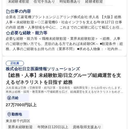
未経験者歓迎
住宅手当あり
時短勤務あり
経験者歓迎
退職金あり
在宅OK
賞与あり
完全週休2日制
交通費支給
仕事の内容
駅近5分以内
土日祝休み
服装自由
寮・社宅あり
食事補助あり
企業名 三菱電機プラントエンジニアリング株式会社 求人名 【大阪】総務
人事＜未経験歓迎＞◇三菱電機G・社会インフラを支える/年休127日 仕事
の内容 総務・人事領域を中心に、これまでのご経験に応じて幅広くお任せ
します。 ＜具体的には＞ ・総務/人事労務（給与・社保・勤怠管理など）
必要な経験・能力等
・採用・教育研修 ・福利厚生運用 など ※基本的には事務所勤務ですが、
必要な経験・能力等 ＜職種未経験歓迎・業界未経験歓迎＞ ～総務、人事
採用や教育等の業務内容により、関西圏以外への日帰り・宿泊を伴う国内
のご経験が無い方でも、意欲のある方であれば未経験OK～ ■歓迎条件：総
出張もございます。 ※担当業務を持ちつつ、お互いに助け合いながら、総
務、人事のご経験をお持ちの方（業界不問） ■求める人物像：・社内外の
務部という組織として協力しながら進める体制です。 募集職種 【大阪】
関係各部門との調整を率先して行い、業務を円滑に遂行できる協調性やコ
総務人事＜未経験歓迎＞◇三菱電機G・社会インフラを支える/年休127日
ミュニケーション能力を持っている方 ・人事総務領域に興味がありゼネラ
正社員
リスト志向をお持ちの方 学歴・資格 学歴：大学院 大学 語学力： 資格：
株式会社日立医薬情報ソリューションズ
【総務・人事】未経験歓迎/日立グループ/組織運営を支
えるゼネラリストを目指す 総務
入社直後は労務（労務管理・給与計算・安全衛生・福利厚生等）からお任せいたします。
将来は総務・採用・教育業務へ守備範囲を広げ、組織運営を支えるゼネラリストをめざせ
ます。
月給
27万7000円以上
勤務地
東京都千代田区
業界未経験歓迎
年間休日120日以上
資格取得支援あり