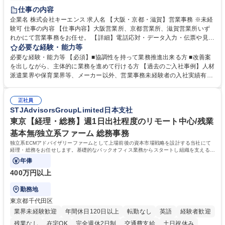
土日祝休み
仕事の内容
企業名 株式会社キーエンス 求人名 【大阪・京都・滋賀】営業事務 ※未経
験可 仕事の内容 【仕事内容】大阪営業所、京都営業所、滋賀営業所いず
れかにて営業事務をお任せ。 【詳細】電話応対・データ入力・伝票や見積
の作成・カタログ送付・来客対応・営業所内で発生する事務業務や業務改
必要な経験・能力等
善をお任せ。 【教育制度】ご入社後、育成担当とペアになりながらOJTに
必要な経験・能力等 【必須】■協調性を持って業務推進出来る方 ■改善案
て業務を覚えていただくことが可能です。業務システムがきちんと構築さ
を出しながら、主体的に業務を進めて行ける方 【過去のご入社事例】人材
れているため、スムーズに仕事に慣れることができる環境です。また、
派遣業界や保育業界等、メーカー以外、営業事務未経験者の入社実績有
「チームで成果を出す文化」があり、良いやり方を積極的に共有しながら
【当社の事務職について】単なる事務ではなく主体性を発揮したサポート
常に改善を目指す風土のため、安心して業務に取り組んでいただけます。
により、キーエンスの付加価値向上に貢献します。ベースの定型業務に加
募集職種 【大阪・京都・滋賀】営業事務 ※未経験可
正社員
えて、お客様や社員の状況に合わせ、能動的なサポート、改善の動きも期
STJAdvisorsGroupLimited日本支社
待され。組織を支えるスペシャリストとして、チームに貢献し、結果的に
社員から頼られる存在になることができます。平均19:30の退勤以降の業
東京【経理・総務】週1日出社程度のリモート中心/残業
務の持ち帰りも禁止されており、メリハリのある働き方となります。 学
基本無/独立系ファーム 総務事務
歴・資格 学歴：大学院 大学 高専 短大 語学力： 資格：
独立系ECMアドバイザリーファームとして上場前後の資本市場戦略を設計する当社にて
経理・総務をお任せします。基礎的なバックオフィス業務からスタートし組織を支える専
任担当として広く活躍できる環境です。
年俸
400万円以上
勤務地
東京都千代田区
業界未経験歓迎
年間休日120日以上
転勤なし
英語
経験者歓迎
残業なし
在宅OK
完全週休2日制
交通費支給
土日祝休み