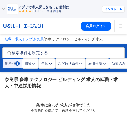
アプリで求人探しをもっと便利に！
インストール
レビュー高評価
無料
会員ログイン
/
/
転職・求人トップ
奈良県
多摩 テクノロジー ビルディング 求人
検索条件を設定する
勤務地
職種
年収
こだわり条件
雇用形態
新着のみ
1
奈良県 多摩 テクノロジー ビルディング 求人の転職・求
人・中途採用情報
条件に合った求人が 0件でした
検索条件を緩めて、再度検索してください