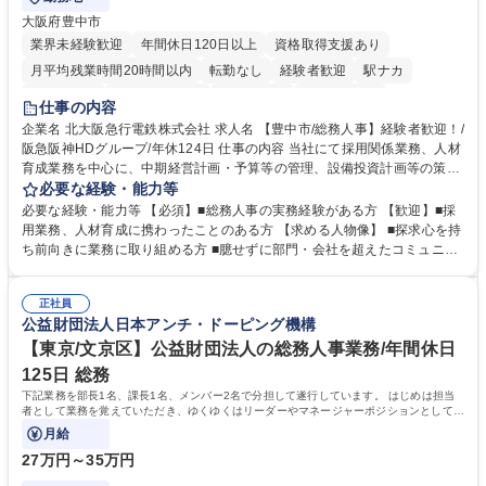
大阪府豊中市
業界未経験歓迎
年間休日120日以上
資格取得支援あり
月平均残業時間20時間以内
転勤なし
経験者歓迎
駅ナカ
退職金あり
完全週休2日制
交通費支給
駅近5分以内
仕事の内容
土日祝休み
服装自由
昼食補助あり
食事補助あり
企業名 北大阪急行電鉄株式会社 求人名 【豊中市/総務人事】経験者歓迎！/
阪急阪神HDグループ/年休124日 仕事の内容 当社にて採用関係業務、人材
育成業務を中心に、中期経営計画・予算等の管理、設備投資計画等の策
定、さらに社内の重要会議の運営等、経営の根幹となる幅広い総務人事業
必要な経験・能力等
務全般を担当していただきます。 【主な業務内容】 ■採用関係業務および
必要な経験・能力等 【必須】■総務人事の実務経験がある方 【歓迎】■採
人材育成(社員研修)業務の推進 ■中期経営計画および予算等の管理 ■設備
用業務、人材育成に携わったことのある方 【求める人物像】 ■探求心を持
投資計画等の策定 ■社内の重要会議の運営 ■その他総務人事業務全般 【入
ち前向きに業務に取り組める方 ■臆せずに部門・会社を超えたコミュニケ
社後】入社後は採用や育成をメインに担当し将来的には経営根幹に関わる
ーションの取れる方 ■自分で考えて行動のできる方 ■第二の創業期を迎え
総務人事業務全般へ幅広く従事していただきます。 募集職種 【豊中市/総
る当社で組織の次代を担うネクスト人材として長期的に成長したい方 ■周
務人事】経験者歓迎！/阪急阪神HDグループ/年休124日
正社員
囲のメンバーと協調しつつ主体性を持って能動的に業務を推進できる方 学
公益財団法人日本アンチ・ドーピング機構
歴・資格 学歴：大学院 大学 高専 短大 専修学校 高校 語学力： 資格：
【東京/文京区】公益財団法人の総務人事業務/年間休日
125日 総務
下記業務を部長1名、課長1名、メンバー2名で分担して遂行しています。 はじめは担当
者として業務を覚えていただき、ゆくゆくはリーダーやマネージャーポジションとして活
躍いただくことを期待しています。
月給
27万円～35万円