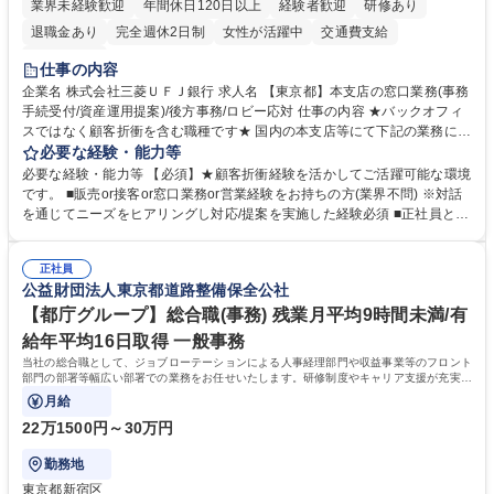
業界未経験歓迎
年間休日120日以上
経験者歓迎
研修あり
退職金あり
完全週休2日制
女性が活躍中
交通費支給
土日祝休み
仕事の内容
企業名 株式会社三菱ＵＦＪ銀行 求人名 【東京都】本支店の窓口業務(事務
手続受付/資産運用提案)/後方事務/ロビー応対 仕事の内容 ★バックオフィ
スではなく顧客折衝を含む職種です★ 国内の本支店等にて下記の業務に従
事していただきます。 ■窓口/後方/ロビーにて事務手続等の受付・オペレ
必要な経験・能力等
ーション、お客様対応 ■窓口にて、ご来店された個人のお客様に対して金
必要な経験・能力等 【必須】★顧客折衝経験を活かしてご活躍可能な環境
融商品のご提案 ■効率的な事務運用の検討・構築等 ≪業務紹介：ご応募前
です。 ■販売or接客or窓口業務or営業経験をお持ちの方(業界不問) ※対話
に必ずご覧ください≫ ※記事 https://www.mysite.bk.mufg.jp/career/circle/
を通じてニーズをヒアリングし対応/提案を実施した経験必須 ■正社員とし
article17/ ※動画 https://youtu.be/H-S7HaJqqbg 募集職種 【東京都】本支
ての就業経験1年以上 【歓迎】■金融業界での就業経験■銀行での預金為替
店の窓口業務(事務手続受付/資産運用提案)/後方事務/ロビー応対
事務経験 ■金融商品の提案・販売経験 ≪魅力≫研修やOJT環境が整ってい
正社員
るので安心して入行いただけます。 幅広いキャリアの選択肢があり、公募
公益財団法人東京都道路整備保全公社
や社内副業等を活用し、 一人ひとりが挑戦できるカルチャーが浸透してい
ます。 学歴・資格 学歴：大学院 大学 高専 短大 専修学校 高校 語学力：
【都庁グループ】総合職(事務) 残業月平均9時間未満/有
資格：
給年平均16日取得 一般事務
当社の総合職として、ジョブローテーションによる人事経理部門や収益事業等のフロント
部門の部署等幅広い部署での業務をお任せいたします。研修制度やキャリア支援が充実し
ております！ ※下記業務詳細
月給
22万1500円～30万円
勤務地
東京都新宿区