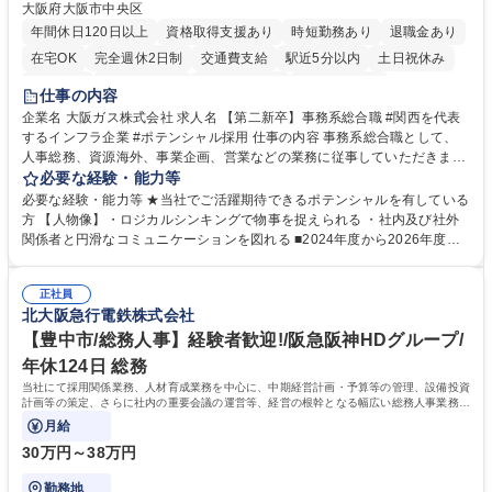
大阪府大阪市中央区
年間休日120日以上
資格取得支援あり
時短勤務あり
退職金あり
在宅OK
完全週休2日制
交通費支給
駅近5分以内
土日祝休み
服装自由
第二新卒歓迎
寮・社宅あり
食事補助あり
仕事の内容
企業名 大阪ガス株式会社 求人名 【第二新卒】事務系総合職 #関西を代表
するインフラ企業 #ポテンシャル採用 仕事の内容 事務系総合職として、
人事総務、資源海外、事業企画、営業などの業務に従事していただきま
す。 【業務内容の一例】■所属事業部の勤労業務 ■海外に関係する各種業
必要な経験・能力等
務 ■営業部門の企画スタッフ、ルート営業 【キャリアパス】入社後の配属
必要な経験・能力等 ★当社でご活躍期待できるポテンシャルを有している
ポジションで一定期間ご活躍頂いた後、本人の適性及び将来のキャリアを
方 【人物像】・ロジカルシンキングで物事を捉えられる ・社内及び社外
鑑みてジョブローテーションを行います。 【育成】OJTでの現場育成や研
関係者と円滑なコミュニケーションを図れる ■2024年度から2026年度ま
修カリキュラムを通じて、Daigasグループの業務で必要となる知識につい
での3ヵ年を対象とする「Daigasグループ中期経営計画2026」を策定しま
て学んでいただきます。 募集職種 【第二新卒】事務系総合職 #関西を代
した。https://www.osakagas.co.jp/company/press/pr2024/1777576_564
表するインフラ企業 #ポテンシャル採用
正社員
72.html ■エネルギーセキュリティの不安定化や気候変動による自然災害の
北大阪急行電鉄株式会社
甚大化など、これまで以上に社会課題解決の重要性が高まっています。
「未来の日常」の創造に向けて持続可能な社会の実現に貢献してまいりま
【豊中市/総務人事】経験者歓迎!/阪急阪神HDグループ/
す。 学歴・資格 学歴：大学院 大学 語学力： 資格：
年休124日 総務
当社にて採用関係業務、人材育成業務を中心に、中期経営計画・予算等の管理、設備投資
計画等の策定、さらに社内の重要会議の運営等、経営の根幹となる幅広い総務人事業務全
般を担当していただきます。
月給
30万円～38万円
勤務地