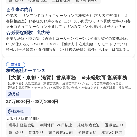
賞与あり
交通費支給
土日祝休み
寮・社宅あり
仕事の内容
企業名 キリンアンドコミュニケーションズ株式会社 求人名 中野本社【お
客様相談室】お客様のお声をもとにより良い商品づくりへ貢献 仕事の内容
≪★コミュニケーションを通してキリンのファンを増やしませんか？★≫
お客様のお声をより良い商品づくりに活かしていく上で、窓口となるお客
必要な経験・能力等
様相談室でのお仕事です。 日々お客様からいただくキリングループへのご
必要な経験・能力等 【必須】コールセンターやお客様相談室の業務経験、
意見を、企業活動に活かしています。お客様からの声に迅速かつ誠意をも
PCが使える方（Word・Excel）【働き方】在宅勤務・リモートワーク相
って対応、情報提供するとともにグループ内活動に反映しています。 【具
談可/月平均残業7～8時間程度 【入社後の研修】着任から1か月は電話対応
体的には】電話応対、メール、お手紙対応、ご指摘品調査報告書作成、有
のOJTを中心に実施し、電話対応に慣れた段階でメール・手紙のOJTを実
人チャットボット対応など。 【1日の対応件数】■電話：月間一人当たり
施する予定です。独り立ち以降もしっかりフォローする体制を整えていま
平均100件前後■メール・手紙：同上40件前後 募集職種 中野本社【お客様
正社員
すのでご安心ください。 【当社について】キリングループの広報機能を担
株式会社キーエンス
相談室】お客様のお声をもとにより良い商品づくりへ貢献
う会社として、お客様との出会いを大切にし、磨き上げたホスピタリティ
を込めてコミュニケーションをとりながら広報関連業務を行っておりま
【大阪・京都・滋賀】営業事務 ※未経験可 営業事務
す。 学歴・資格 学歴：大学院 大学 高専 短大 専修学校 高校 語学力： 資
【仕事内容】大阪営業所、京都営業所、滋賀営業所いずれかにて営業事務をお任せ。
格：
【詳細】電話応対・データ入力・伝票や見積の作成・カタログ送付・来客対応・営業所内
で発生する事務業務や業務改善をお任せ。
月給
27万9000円～28万1000円
勤務地
大阪府大阪市淀川区
業界未経験歓迎
年間休日120日以上
未経験者歓迎
退職金あり
賞与あり
育休あり
完全週休2日制
交通費支給
駅近5分以内