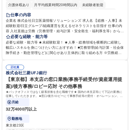
介護休暇あり
月平均残業時間20時間以内
未経験者歓迎
住宅手当あり
時短勤務あり
退職金あり
在宅OK
賞与あり
仕事の内容
育休あり
完全週休2日制
交通費支給
土日祝休み
寮・社宅あり
企業名 株式会社日立医薬情報ソリューションズ 求人名 【総務・人事】未
経験歓迎/日立グループ/組織運営を支えるゼネラリストを目指す 仕事の内
容 入社直後は労務（労務管理・給与計算・安全衛生・福利厚生等）からお
任せいたします。将来は総務・採用・教育業務へ守備範囲を広げ、組織運
必要な経験・能力等
営を支えるゼネラリストをめざせます。 ・初期業務：労働時間管理、給与
必要な経験・能力等 ★未経験歓迎！ ★人事・総務領域を横断的に経験し
計算、社会保険対応、福利厚生管理、安全衛生、健康経営推進等をお任せ
幅広いスキルを身につけたい方におすすめ！ ■労務管理(給与計算・社会保
します。ご経験に応じて、休職者管理など、幅広く経験を積んでいただき
険手続き・勤怠管理など)に関心があり主体的に取り組める方 ※労務経験
ます。 ・将来的な広がり：総務・採用・教育・税務対応・経営企画等。
者は早期にご活躍いただけます。 ■チームで仕事を推進できる方■将来は
★メンバーがマンツーマンで丁寧に教えるため、ご経験が浅くても安心！
マネジメント職として活躍したい 【尚可】■人事、労務、採用、教育業務
幅広く経験を積みたい意欲がある方に最適な環境です。 募集職種 【総
正社員
のご経験 ■労務管理（給与計算・社会保険手続き・勤怠管理など）の経験
株式会社三菱UFJ銀行
務・人事】未経験歓迎/日立グループ/組織運営を支えるゼネラリストを目
■衛生管理者の資格をお持ちの方 学歴・資格 学歴：大学院 大学 高専 短大
指す
専修学校 高校 語学力： 資格：
【東京都】本支店の窓口業務(事務手続受付/資産運用提
案)/後方事務/ロビー応対 その他事務
★バックオフィスではなく顧客折衝を含む職種です★ 国内の本支店等にて下記の業務に
従事していただきます。 ■窓口/後方/ロビーにて事務手続等の受付・オペレーション、お
客様対応
月給
32万4000円以上
勤務地
東京都23区