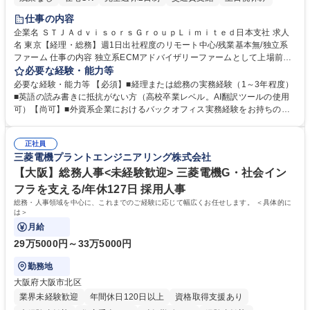
仕事の内容
企業名 ＳＴＪＡｄｖｉｓｏｒｓＧｒｏｕｐＬｉｍｉｔｅｄ日本支社 求人
名 東京【経理・総務】週1日出社程度のリモート中心/残業基本無/独立系
ファーム 仕事の内容 独立系ECMアドバイザリーファームとして上場前後
の資本市場戦略を設計する当社にて経理・総務をお任せします。基礎的な
必要な経験・能力等
バックオフィス業務からスタートし組織を支える専任担当として広く活躍
必要な経験・能力等 【必須】■経理または総務の実務経験（1～3年程度）
できる環境です。 ■日常経理、月次および年次決算サポート業務 ■本国
■英語の読み書きに抵抗がない方（高校卒業レベル。AI翻訳ツールの使用
（グローバル）との英文メール対応（AI翻訳ツール等を使用しての対応で
可）【尚可】■外資系企業におけるバックオフィス実務経験をお持ちの方
問題ございません） ■オフィス環境整備、郵便物の発送・受取等の総務業
【必須・尚可要件】簿記などの特別な資格や、TOEIC等のスコアは求めて
務全般 ■その他バックオフィス関連サポート ※ご経験に合わせて無理なく
おりません。日々の事務処理を丁寧かつ正確に行える方を歓迎します。
業務をお任せします。残業も基本的には発生せず、ご自身のペースで業務
正社員
【働き方について】現在は週4日程度の在宅勤務を実施しており、ワーク
三菱電機プラントエンジニアリング株式会社
を進めやすく定着率の高い環境です。 募集職種 東京【経理・総務】週1日
ライフバランスを重視する方に最適な環境です（フルリモートも面接で相
出社程度のリモート中心/残業基本無/独立系ファーム
談可）。【求める人物像】幅広いバックオフィス業務に柔軟に対応でき、
【大阪】総務人事<未経験歓迎> 三菱電機G・社会イン
社内外と円滑にコミュニケーションを取りながら業務を推進できる方 学
フラを支える/年休127日 採用人事
歴・資格 学歴：大学院 大学 高専 短大 専修学校 高校 語学力： 資格：
総務・人事領域を中心に、これまでのご経験に応じて幅広くお任せします。 ＜具体的に
は＞
月給
29万5000円～33万5000円
勤務地
大阪府大阪市北区
業界未経験歓迎
年間休日120日以上
資格取得支援あり