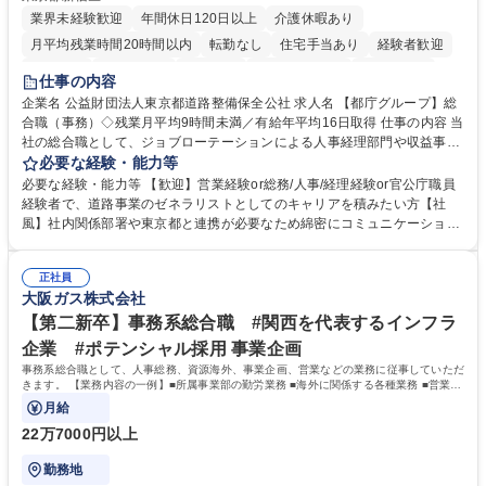
業界未経験歓迎
年間休日120日以上
介護休暇あり
月平均残業時間20時間以内
転勤なし
住宅手当あり
経験者歓迎
研修あり
退職金あり
賞与あり
完全週休2日制
交通費支給
仕事の内容
駅近5分以内
資格取得手当あり
食事補助あり
企業名 公益財団法人東京都道路整備保全公社 求人名 【都庁グループ】総
合職（事務）◇残業月平均9時間未満／有給年平均16日取得 仕事の内容 当
社の総合職として、ジョブローテーションによる人事経理部門や収益事業
等のフロント部門の部署等幅広い部署での業務をお任せいたします。研修
必要な経験・能力等
制度やキャリア支援が充実しております！ ※下記業務詳細 【業務詳細】■
必要な経験・能力等 【歓迎】営業経験or総務/人事/経理経験or官公庁職員
管理部門：広報、人事、経理など当公社の運営に係る管理業務 ■収益部
経験者で、道路事業のゼネラリストとしてのキャリアを積みたい方【社
門：駐車場の新規開拓、管理運営、新宿駅西口広場の「イベントコーナ
風】社内関係部署や東京都と連携が必要なため綿密にコミュニケーション
ー」などの管理運営 ■道路部門：整備の急がれる骨格幹線道路や木造住宅
を図っています。 【業務の魅力】■幅広く携われる：総合職（事務）で
密集地域の特定整備路線の用地取得、道路に関する普及啓発事業、都内の
は、駐車場の管理運営や道路用地の取得、公益財団法人の中枢を担う管理
道路施設や道路工事現場の見学ツアー事業 ※入社後は上記いずれかの部門
正社員
部門など多岐に渡る業務を経験できます。 ■様々なプロジェクト：駐車場
大阪ガス株式会社
へ配属。※業務内容変更の範囲：会社の定める業務 募集職種 【都庁グル
事業の他、新宿駅西口広場内に設置された照明を兼ねた広告「ブライトサ
ープ】総合職（事務）◇残業月平均9時間未満／有給年平均16日取得
イン」の管理運営を行うなど、事業収益を生み出す活動を積極的に行って
【第二新卒】事務系総合職 #関西を代表するインフラ
います。 学歴・資格 学歴：大学院 大学 高専 短大 専修学校 高校 語学力：
企業 #ポテンシャル採用 事業企画
資格：
事務系総合職として、人事総務、資源海外、事業企画、営業などの業務に従事していただ
きます。 【業務内容の一例】■所属事業部の勤労業務 ■海外に関係する各種業務 ■営業部
門の企画スタッフ、ルート営業
月給
22万7000円以上
勤務地