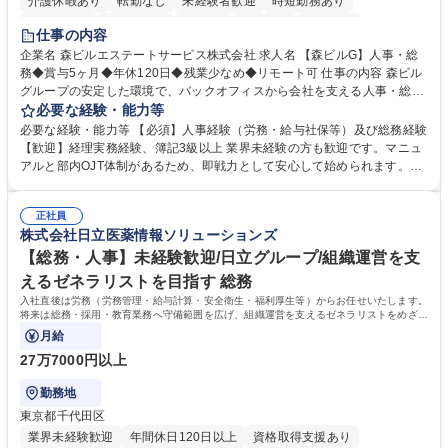
介護休暇あり
転勤なし
未経験者歓迎
時短勤務あり
経験者歓迎
退職金あり
在宅OK
賞与あり
育休あり
仕事の内容
完全週休2日制
交通費支給
長期歓迎
駅近5分以内
土日祝休み
企業名 森ビルエステートサービス株式会社 求人名 【森ビルG】人事・総
務◆賞与5ヶ月◆年休120日◆残業少なめ◆リモート可 仕事の内容 森ビル
グループの安定した環境で、バックオフィスから会社を支える人事・総務
をお任せします。 労務と総務の業務をバランスよく担当し、ゆくゆくは制
必要な経験・能力等
度改定などのコア業務にも挑戦できる、やりがいある環境です。 ■勤怠管
必要な経験・能力等 【必須】人事経験（労務・給与社保等）及び総務経験
理、給与計算、社会保険手続き、年末調整等の労務管理全般 ■入退社手続
【歓迎】経理実務経験、簿記3級以上 業界未経験の方も歓迎です。マニュ
き、社内規定の改定や人事制度改定などのコア業務 ■社内イベントの企画
アルと部内OJT体制があるため、即戦力として安心して始められます。
運営やその他総務業務全般 ※労務と総務を1：1の割合でお任せ。 入社後
【魅力・やりがい】森ビルGの安定基盤で労務から総務まで幅広く携われ
は部内のOJTを中心に、あなたの経験に合わせて不足している部分はいつ
ます。定型業務に留まらず、社内規定や人事制度の改定など会社のコア業
でも質問・相談できる環境が整っているため、安心して成長できます。 募
正社員
務に挑戦できるため、自身の成長と組織への貢献度をダイレクトに実感で
株式会社日立医薬情報ソリューションズ
集職種 【森ビルG】人事・総務◆賞与5ヶ月◆年休120日◆残業少なめ◆
きます。 残業少なめ、週1日リモート可など、ワークライフバランスを保
リモート可
ち長期活躍できる環境です。 「これまでの幅広い経験を活かし、長期的な
【総務・人事】未経験歓迎/日立グループ/組織運営を支
キャリアを築きたい」という前向きな意欲と挑戦を全力で応援します。 学
えるゼネラリストを目指す 総務
歴・資格 学歴：大学院 大学 高専 短大 専修学校 高校 語学力： 資格：日商
入社直後は労務（労務管理・給与計算・安全衛生・福利厚生等）からお任せいたします。
簿記検定1級 日商簿記検定2級 日商簿記検定3級
将来は総務・採用・教育業務へ守備範囲を広げ、組織運営を支えるゼネラリストをめざせ
ます。
月給
27万7000円以上
勤務地
東京都千代田区
業界未経験歓迎
年間休日120日以上
資格取得支援あり