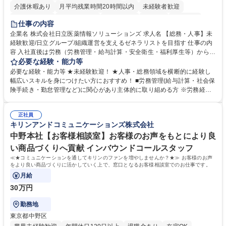
介護休暇あり
月平均残業時間20時間以内
未経験者歓迎
住宅手当あり
時短勤務あり
退職金あり
在宅OK
賞与あり
仕事の内容
育休あり
完全週休2日制
交通費支給
土日祝休み
寮・社宅あり
企業名 株式会社日立医薬情報ソリューションズ 求人名 【総務・人事】未
経験歓迎/日立グループ/組織運営を支えるゼネラリストを目指す 仕事の内
容 入社直後は労務（労務管理・給与計算・安全衛生・福利厚生等）からお
任せいたします。将来は総務・採用・教育業務へ守備範囲を広げ、組織運
必要な経験・能力等
営を支えるゼネラリストをめざせます。 ・初期業務：労働時間管理、給与
必要な経験・能力等 ★未経験歓迎！ ★人事・総務領域を横断的に経験し
計算、社会保険対応、福利厚生管理、安全衛生、健康経営推進等をお任せ
幅広いスキルを身につけたい方におすすめ！ ■労務管理(給与計算・社会保
します。ご経験に応じて、休職者管理など、幅広く経験を積んでいただき
険手続き・勤怠管理など)に関心があり主体的に取り組める方 ※労務経験
ます。 ・将来的な広がり：総務・採用・教育・税務対応・経営企画等。
者は早期にご活躍いただけます。 ■チームで仕事を推進できる方■将来は
★メンバーがマンツーマンで丁寧に教えるため、ご経験が浅くても安心！
マネジメント職として活躍したい 【尚可】■人事、労務、採用、教育業務
幅広く経験を積みたい意欲がある方に最適な環境です。 募集職種 【総
正社員
のご経験 ■労務管理（給与計算・社会保険手続き・勤怠管理など）の経験
キリンアンドコミュニケーションズ株式会社
務・人事】未経験歓迎/日立グループ/組織運営を支えるゼネラリストを目
■衛生管理者の資格をお持ちの方 学歴・資格 学歴：大学院 大学 高専 短大
指す
専修学校 高校 語学力： 資格：
中野本社【お客様相談室】お客様のお声をもとにより良
い商品づくりへ貢献 インバウンドコールスタッフ
≪★コミュニケーションを通してキリンのファンを増やしませんか？★≫ お客様のお声
をより良い商品づくりに活かしていく上で、窓口となるお客様相談室でのお仕事です。
月給
30万円
勤務地
東京都中野区