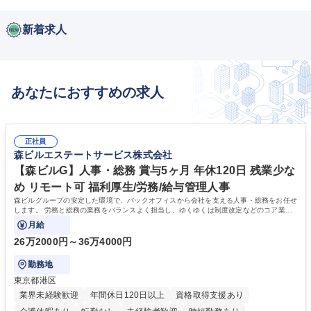
新着求人
あなたにおすすめの求人
正社員
森ビルエステートサービス株式会社
【森ビルG】人事・総務 賞与5ヶ月 年休120日 残業少な
め リモート可 福利厚生/労務/給与管理人事
森ビルグループの安定した環境で、バックオフィスから会社を支える人事・総務をお任せ
します。 労務と総務の業務をバランスよく担当し、ゆくゆくは制度改定などのコア業務
にも挑戦できる、やりがいある環境です。
月給
26万2000円～36万4000円
勤務地
東京都港区
業界未経験歓迎
年間休日120日以上
資格取得支援あり