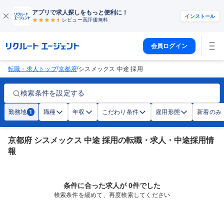
アプリで求人探しをもっと便利に！
インストール
レビュー高評価
無料
会員ログイン
/
/
転職・求人トップ
京都府
シスメックス 中途 採用
検索条件を設定する
勤務地
職種
年収
こだわり条件
雇用形態
新着のみ
1
京都府 シスメックス 中途 採用の転職・求人・中途採用情
報
条件に合った求人が 0件でした
検索条件を緩めて、再度検索してください