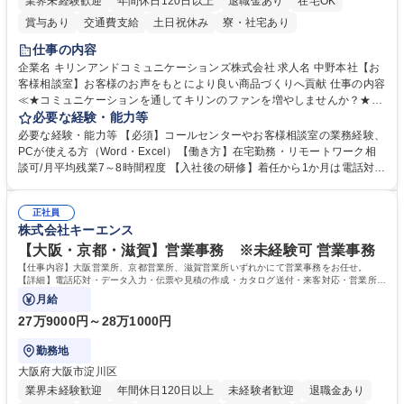
業界未経験歓迎
年間休日120日以上
退職金あり
在宅OK
賞与あり
交通費支給
土日祝休み
寮・社宅あり
仕事の内容
企業名 キリンアンドコミュニケーションズ株式会社 求人名 中野本社【お
客様相談室】お客様のお声をもとにより良い商品づくりへ貢献 仕事の内容
≪★コミュニケーションを通してキリンのファンを増やしませんか？★≫
お客様のお声をより良い商品づくりに活かしていく上で、窓口となるお客
必要な経験・能力等
様相談室でのお仕事です。 日々お客様からいただくキリングループへのご
必要な経験・能力等 【必須】コールセンターやお客様相談室の業務経験、
意見を、企業活動に活かしています。お客様からの声に迅速かつ誠意をも
PCが使える方（Word・Excel）【働き方】在宅勤務・リモートワーク相
って対応、情報提供するとともにグループ内活動に反映しています。 【具
談可/月平均残業7～8時間程度 【入社後の研修】着任から1か月は電話対応
体的には】電話応対、メール、お手紙対応、ご指摘品調査報告書作成、有
のOJTを中心に実施し、電話対応に慣れた段階でメール・手紙のOJTを実
人チャットボット対応など。 【1日の対応件数】■電話：月間一人当たり
施する予定です。独り立ち以降もしっかりフォローする体制を整えていま
平均100件前後■メール・手紙：同上40件前後 募集職種 中野本社【お客様
正社員
すのでご安心ください。 【当社について】キリングループの広報機能を担
株式会社キーエンス
相談室】お客様のお声をもとにより良い商品づくりへ貢献
う会社として、お客様との出会いを大切にし、磨き上げたホスピタリティ
を込めてコミュニケーションをとりながら広報関連業務を行っておりま
【大阪・京都・滋賀】営業事務 ※未経験可 営業事務
す。 学歴・資格 学歴：大学院 大学 高専 短大 専修学校 高校 語学力： 資
【仕事内容】大阪営業所、京都営業所、滋賀営業所いずれかにて営業事務をお任せ。
格：
【詳細】電話応対・データ入力・伝票や見積の作成・カタログ送付・来客対応・営業所内
で発生する事務業務や業務改善をお任せ。
月給
27万9000円～28万1000円
勤務地
大阪府大阪市淀川区
業界未経験歓迎
年間休日120日以上
未経験者歓迎
退職金あり