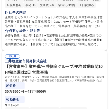
退職金あり
在宅OK
交通費支給
駅近5分以内
土日祝休み
仕事の内容
企業名 ヒガシマルインターナショナル株式会社 求人名 東京都中央区【営
業事務・貿易事務】食品商社/残業少なめ/リモート等相談可 仕事の内容 食
品の加工・販売を行っている当社にて、営業事務・貿易事務をお任せいた
します。営業社員のサポートポジションとして、受発注から海外工場との
必要な経験・能力等
調整まで幅広く対応し、当社事業の根幹を支えていただきます。 ■受発注
必要な経験・能力等 【必須】■営業事務または貿易事務の経験■英語での
業務、請求書発行 ■海外工場とのスケジュール調整 ■在庫管理 ■輸入書類
メールのやり取りに抵抗感の無い方 【尚可】■商社での営業事務の経験■
の確認・作成 ■配送手配 ■通関業者を通して行う輸出入業全般 ■倉庫との
通関業務の経験。 【働き方について】所定労働時間は7時間と短めで、残
倉入れ調整等 ※ゼネラリストとしてのキャリアアップを目指すことが可能
業も月平均20時間以下です。時差出勤制度や週1日のリモート勤務も相談
です。単に商品を販売するだけでなく原料の仕入れから販売までをトータ
可能で、ワークライフバランスを保ち長期就業しやすい環境です。 【当社
ルプロデュースしているため、商品に関わる全ての業務をサポート頂きま
正社員
の強み】1991年の設立以来、外食産業を中心としたお客様の多様なニー
三井物産都市開発株式会社
す。 募集職種 東京都中央区【営業事務・貿易事務】食品商社/残業少なめ/
ズに沿った冷凍水産物等の生産・輸入・販売を一貫して手掛けています。
リモート等相談可
自社工場と海外拠点の強固な連携によるワンストップサービスが最大の強
【営業事務】業務職/三井物産グループ/平均残業時間10
みです。 学歴・資格 学歴：大学院 大学 語学力：英語 資格：
H/完全週休2日 営業事務
オフィスビル、賃貸マンション、物流倉庫等の不動産開発事業における用地取得、開発推
進、賃貸運営、売却、仲介・活用提案等を行う営業部門において事務業務を担当いただき
ます。
月給
30万9500円～43万4000円
勤務地
東京都港区