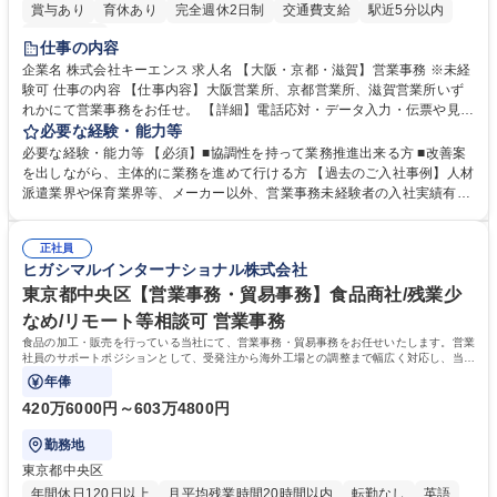
賞与あり
育休あり
完全週休2日制
交通費支給
駅近5分以内
土日祝休み
仕事の内容
企業名 株式会社キーエンス 求人名 【大阪・京都・滋賀】営業事務 ※未経
験可 仕事の内容 【仕事内容】大阪営業所、京都営業所、滋賀営業所いず
れかにて営業事務をお任せ。 【詳細】電話応対・データ入力・伝票や見積
の作成・カタログ送付・来客対応・営業所内で発生する事務業務や業務改
必要な経験・能力等
善をお任せ。 【教育制度】ご入社後、育成担当とペアになりながらOJTに
必要な経験・能力等 【必須】■協調性を持って業務推進出来る方 ■改善案
て業務を覚えていただくことが可能です。業務システムがきちんと構築さ
を出しながら、主体的に業務を進めて行ける方 【過去のご入社事例】人材
れているため、スムーズに仕事に慣れることができる環境です。また、
派遣業界や保育業界等、メーカー以外、営業事務未経験者の入社実績有
「チームで成果を出す文化」があり、良いやり方を積極的に共有しながら
【当社の事務職について】単なる事務ではなく主体性を発揮したサポート
常に改善を目指す風土のため、安心して業務に取り組んでいただけます。
により、キーエンスの付加価値向上に貢献します。ベースの定型業務に加
募集職種 【大阪・京都・滋賀】営業事務 ※未経験可
正社員
えて、お客様や社員の状況に合わせ、能動的なサポート、改善の動きも期
ヒガシマルインターナショナル株式会社
待され。組織を支えるスペシャリストとして、チームに貢献し、結果的に
社員から頼られる存在になることができます。平均19:30の退勤以降の業
東京都中央区【営業事務・貿易事務】食品商社/残業少
務の持ち帰りも禁止されており、メリハリのある働き方となります。 学
なめ/リモート等相談可 営業事務
歴・資格 学歴：大学院 大学 高専 短大 語学力： 資格：
食品の加工・販売を行っている当社にて、営業事務・貿易事務をお任せいたします。営業
社員のサポートポジションとして、受発注から海外工場との調整まで幅広く対応し、当社
事業の根幹を支えていただきます。
年俸
420万6000円～603万4800円
勤務地
東京都中央区
年間休日120日以上
月平均残業時間20時間以内
転勤なし
英語