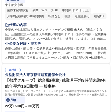
東京都文京区
業界未経験歓迎
副業・WワークOK
年間休日120日以上
月平均残業時間20時間以内
転勤なし
英語
退職金あり
在宅OK
賞与あり
育休あり
完全週休2日制
交通費支給
土日祝休み
仕事の内容
食事補助あり
企業名 公益財団法人日本アンチ・ドーピング機構 求人名 【東京／文京
区】公益財団法人の総務人事業務／年間休日125日 仕事の内容 下記業務を
部長1名、課長1名、メンバー2名で分担して遂行しています。 はじめは担
当者として業務を覚えていただき、ゆくゆくはリーダーやマネージャーポ
必要な経験・能力等
ジションとして活躍いただくことを期待しています。 【総務・人事グルー
必要な経験・能力等 ・公的助成金や補助金の申請・四半期、年間報告経験
プの業務内容】 ・人事制度関連 ・採用活動 ・教育研修の企画、実行 ・勤
・総務経験 ・PCスキル中級以上（Word、Excel、PowerPoint） ・社内外
怠管理 ・官公庁への各種提出 ・法定の会議運営（評議員会、理事会） ・
と円滑な調整ができるコミュニケーション能力 ・口が堅い方 ■歓迎要件
コンプライアンス ・内部規程やルールの管理、整備、文書管理 ・契約関
・採用業務経験 ・英語に抵抗がない方 ・営業経験 学歴・資格 学歴：大学
連 ・衛生管理 ・防災関連・公的助成金の管理・オフィス、ファシリティ
院 大学 高専 短大 専修学校 高校 語学力： 資格：
管理 ・福利厚生関連 ・職員からの問合せ、相談対応 ・その他日常の総務
正社員
公益財団法人東京都道路整備保全公社
業務全般 募集職種 【東京／文京区】公益財団法人の総務人事業務／年間
休日125日
【都庁グループ】総合職(事務) 残業月平均9時間未満/有
給年平均16日取得 一般事務
当社の総合職として、ジョブローテーションによる人事経理部門や収益事業等のフロント
部門の部署等幅広い部署での業務をお任せいたします。研修制度やキャリア支援が充実し
ております！ ※下記業務詳細
月給
22万1500円～30万円