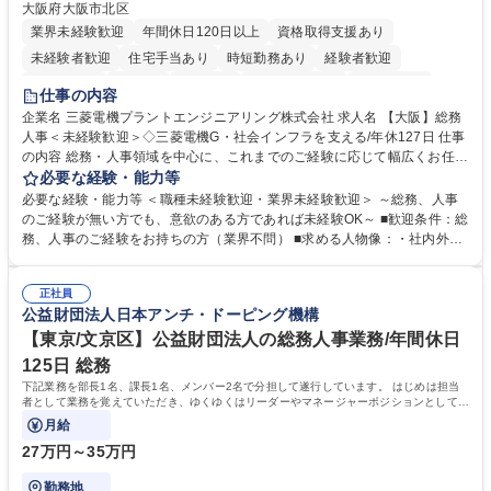
大阪府大阪市北区
業界未経験歓迎
年間休日120日以上
資格取得支援あり
未経験者歓迎
住宅手当あり
時短勤務あり
経験者歓迎
退職金あり
在宅OK
賞与あり
完全週休2日制
交通費支給
仕事の内容
駅近5分以内
土日祝休み
服装自由
寮・社宅あり
食事補助あり
企業名 三菱電機プラントエンジニアリング株式会社 求人名 【大阪】総務
人事＜未経験歓迎＞◇三菱電機G・社会インフラを支える/年休127日 仕事
の内容 総務・人事領域を中心に、これまでのご経験に応じて幅広くお任せ
します。 ＜具体的には＞ ・総務/人事労務（給与・社保・勤怠管理など）
必要な経験・能力等
・採用・教育研修 ・福利厚生運用 など ※基本的には事務所勤務ですが、
必要な経験・能力等 ＜職種未経験歓迎・業界未経験歓迎＞ ～総務、人事
採用や教育等の業務内容により、関西圏以外への日帰り・宿泊を伴う国内
のご経験が無い方でも、意欲のある方であれば未経験OK～ ■歓迎条件：総
出張もございます。 ※担当業務を持ちつつ、お互いに助け合いながら、総
務、人事のご経験をお持ちの方（業界不問） ■求める人物像：・社内外の
務部という組織として協力しながら進める体制です。 募集職種 【大阪】
関係各部門との調整を率先して行い、業務を円滑に遂行できる協調性やコ
総務人事＜未経験歓迎＞◇三菱電機G・社会インフラを支える/年休127日
ミュニケーション能力を持っている方 ・人事総務領域に興味がありゼネラ
正社員
リスト志向をお持ちの方 学歴・資格 学歴：大学院 大学 語学力： 資格：
公益財団法人日本アンチ・ドーピング機構
【東京/文京区】公益財団法人の総務人事業務/年間休日
125日 総務
下記業務を部長1名、課長1名、メンバー2名で分担して遂行しています。 はじめは担当
者として業務を覚えていただき、ゆくゆくはリーダーやマネージャーポジションとして活
躍いただくことを期待しています。
月給
27万円～35万円
勤務地