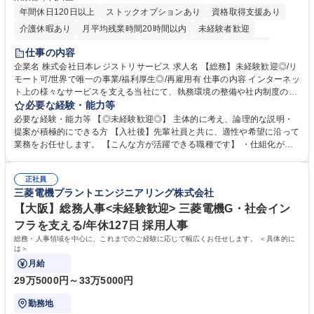
年間休日120日以上
ストックオプションあり
資格取得支援あり
介護休暇あり
月平均残業時間20時間以内
未経験者歓迎
住宅手当あり
時短勤務あり
研修あり
在宅OK
賞与あり
仕事の内容
完全週休2日制
交通費支給
駅近5分以内
土日祝休み
服装自由
企業名 株式会社日本レジストリサービス 求人名 【総務】未経験歓迎◎/リ
モート可/世界で唯一の事業/福利厚生◎/再雇用有 仕事の内容 インターネッ
ト上の様々なサービスを支える当社にて、執務環境の整備や社内制度の検
討、イベント運営などの幅広い業務を担当し、間接的に会社の生産性向上
必要な経験・能力等
や成長に貢献している部署です。 会社の全メンバーが安心して長く成果を
必要な経験・能力等 【◎未経験歓迎◎】 主体的に考え、論理的な説明・
発揮できる環境を整えるために、毎日のメンテナンスや維持管理に加え、
提案が積極的にできる方 【入社後】先輩社員と共に、適性や希望に沿って
新たな施策検討を積極的に行っていただき、会社全体を巻き込み課題解決
業務をお任せします。 【こんな方が活躍できる職種です】 ・仕組化が好
を推進。 ・オフィス運営：執務環境の整備・物品管理・社内規定整備/改
き/得意・協働の姿勢を持っている・優先順位付け、マルチタスクが得意・
善・イベント企画/運営・非常時の対応 など、本人の希望や適性によって
様々な立場で物事を考えられる・定型業務だけでなく突発的な出来事にも
幅広い業務の体得が可能で、多様なキャリアパスを描くことも可能です。
正社員
対処できる・新しいことに興味関心がある 【魅力】■自己啓発支援：資格
三菱電機プラントエンジニアリング株式会社
募集職種 【総務】未経験歓迎◎/リモート可/世界で唯一の事業/福利厚生◎/
取得や通信教育など費用の80%（年間25万円まで）を補助 ■住宅手当：家
再雇用有
賃の50%（月額7万円まで）を補助 学歴・資格 学歴：大学院 大学 語学
【大阪】総務人事<未経験歓迎> 三菱電機G・社会イン
力： 資格：
フラを支える/年休127日 採用人事
総務・人事領域を中心に、これまでのご経験に応じて幅広くお任せします。 ＜具体的に
は＞
月給
29万5000円～33万5000円
勤務地