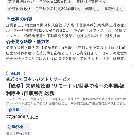
業界未経験歓迎
年間休日120日以上
資格取得支援あり
介護休暇あり
月平均残業時間20時間以内
転勤なし
退職金あり
在宅OK
賞与あり
育休あり
完全週休2日制
交通費支給
仕事の内容
駅近5分以内
土日祝休み
寮・社宅あり
企業名 三井物産都市開発株式会社 求人名 【営業事務】業務職/三井物産グ
ループ/平均残業時間10H/完全週休2日 仕事の内容 オフィスビル、賃貸マ
ンション、物流倉庫等の不動産開発事業における用地取得、開発推進、賃
貸運営、売却、仲介・活用提案等を行う営業部門において事務業務を担当
必要な経験・能力等
いただきます。 【詳細】・契約書管理、契約書製本、捺印対応、ファイリ
必要な経験・能力等 【必須条件】■学歴：4年制大学卒業以上【歓迎】■宅
ング、登記簿取得、調書取得・支払業務（各種費用支払、支払管理、請
建士資格保有者※応募に際し必須としている資格はありません。宅建士資
求・支払データ登録、取引先マスター申請対応）・予算作成及び予実管
格をお持ちでない方は入社後に取得を推奨しております（取得・維持費用
理・各種稟議書、報告書作成業務・各種台帳管理、交際費・会議費支払報
の一部補助あり） 【求める人物像】 ・向学心豊かで、主体的に行動でき
告書作成及び月次管理・部内総務庶務全般 など※※配属先によっては上記
る方。 ・社内外の多様な関係者と協調して業務を進められるコミュニケー
の他に担当頂く業務が発生する場合があります。 募集職種 【営業事務】
正社員
ション力がある方。 ・チャレンジを厭わず、粘り強く業務に取り組める
株式会社日本レジストリサービス
業務職/三井物産グループ/平均残業時間10H/完全週休2日
方。多様な関係者と謙虚に信頼関係を構築でき、期限を意識したスケジュ
ール管理が出来る方。※将来的に他部署（営業部門、コーポレート部門）
【総務】未経験歓迎 /リモート可/世界で唯一の事業/福
へのジョブローテーションの可能性があります。 学歴・資格 学歴：大学
利厚生 /再雇用有 総務
院 大学 語学力： 資格：宅地建物取引士
インターネット上の様々なサービスを支える当社にて、執務環境の整備や社内制度の検
討、イベント運営などの幅広い業務を担当し、間接的に会社の生産性向上や成長に貢献し
ている部署です。
月給
27万6000円以上
勤務地
東京都千代田区