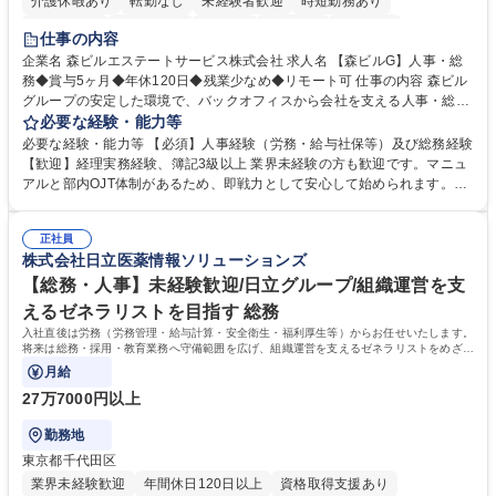
介護休暇あり
転勤なし
未経験者歓迎
時短勤務あり
経験者歓迎
退職金あり
在宅OK
賞与あり
育休あり
仕事の内容
完全週休2日制
交通費支給
長期歓迎
駅近5分以内
土日祝休み
企業名 森ビルエステートサービス株式会社 求人名 【森ビルG】人事・総
務◆賞与5ヶ月◆年休120日◆残業少なめ◆リモート可 仕事の内容 森ビル
グループの安定した環境で、バックオフィスから会社を支える人事・総務
をお任せします。 労務と総務の業務をバランスよく担当し、ゆくゆくは制
必要な経験・能力等
度改定などのコア業務にも挑戦できる、やりがいある環境です。 ■勤怠管
必要な経験・能力等 【必須】人事経験（労務・給与社保等）及び総務経験
理、給与計算、社会保険手続き、年末調整等の労務管理全般 ■入退社手続
【歓迎】経理実務経験、簿記3級以上 業界未経験の方も歓迎です。マニュ
き、社内規定の改定や人事制度改定などのコア業務 ■社内イベントの企画
アルと部内OJT体制があるため、即戦力として安心して始められます。
運営やその他総務業務全般 ※労務と総務を1：1の割合でお任せ。 入社後
【魅力・やりがい】森ビルGの安定基盤で労務から総務まで幅広く携われ
は部内のOJTを中心に、あなたの経験に合わせて不足している部分はいつ
ます。定型業務に留まらず、社内規定や人事制度の改定など会社のコア業
でも質問・相談できる環境が整っているため、安心して成長できます。 募
正社員
務に挑戦できるため、自身の成長と組織への貢献度をダイレクトに実感で
株式会社日立医薬情報ソリューションズ
集職種 【森ビルG】人事・総務◆賞与5ヶ月◆年休120日◆残業少なめ◆
きます。 残業少なめ、週1日リモート可など、ワークライフバランスを保
リモート可
ち長期活躍できる環境です。 「これまでの幅広い経験を活かし、長期的な
【総務・人事】未経験歓迎/日立グループ/組織運営を支
キャリアを築きたい」という前向きな意欲と挑戦を全力で応援します。 学
えるゼネラリストを目指す 総務
歴・資格 学歴：大学院 大学 高専 短大 専修学校 高校 語学力： 資格：日商
入社直後は労務（労務管理・給与計算・安全衛生・福利厚生等）からお任せいたします。
簿記検定1級 日商簿記検定2級 日商簿記検定3級
将来は総務・採用・教育業務へ守備範囲を広げ、組織運営を支えるゼネラリストをめざせ
ます。
月給
27万7000円以上
勤務地
東京都千代田区
業界未経験歓迎
年間休日120日以上
資格取得支援あり