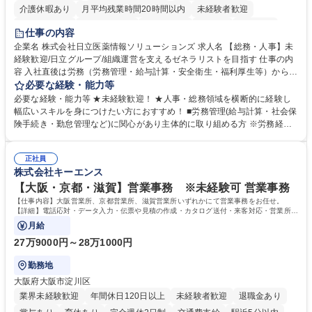
介護休暇あり
月平均残業時間20時間以内
未経験者歓迎
住宅手当あり
時短勤務あり
退職金あり
在宅OK
賞与あり
仕事の内容
育休あり
完全週休2日制
交通費支給
土日祝休み
寮・社宅あり
企業名 株式会社日立医薬情報ソリューションズ 求人名 【総務・人事】未
経験歓迎/日立グループ/組織運営を支えるゼネラリストを目指す 仕事の内
容 入社直後は労務（労務管理・給与計算・安全衛生・福利厚生等）からお
任せいたします。将来は総務・採用・教育業務へ守備範囲を広げ、組織運
必要な経験・能力等
営を支えるゼネラリストをめざせます。 ・初期業務：労働時間管理、給与
必要な経験・能力等 ★未経験歓迎！ ★人事・総務領域を横断的に経験し
計算、社会保険対応、福利厚生管理、安全衛生、健康経営推進等をお任せ
幅広いスキルを身につけたい方におすすめ！ ■労務管理(給与計算・社会保
します。ご経験に応じて、休職者管理など、幅広く経験を積んでいただき
険手続き・勤怠管理など)に関心があり主体的に取り組める方 ※労務経験
ます。 ・将来的な広がり：総務・採用・教育・税務対応・経営企画等。
者は早期にご活躍いただけます。 ■チームで仕事を推進できる方■将来は
★メンバーがマンツーマンで丁寧に教えるため、ご経験が浅くても安心！
マネジメント職として活躍したい 【尚可】■人事、労務、採用、教育業務
幅広く経験を積みたい意欲がある方に最適な環境です。 募集職種 【総
正社員
のご経験 ■労務管理（給与計算・社会保険手続き・勤怠管理など）の経験
株式会社キーエンス
務・人事】未経験歓迎/日立グループ/組織運営を支えるゼネラリストを目
■衛生管理者の資格をお持ちの方 学歴・資格 学歴：大学院 大学 高専 短大
指す
専修学校 高校 語学力： 資格：
【大阪・京都・滋賀】営業事務 ※未経験可 営業事務
【仕事内容】大阪営業所、京都営業所、滋賀営業所いずれかにて営業事務をお任せ。
【詳細】電話応対・データ入力・伝票や見積の作成・カタログ送付・来客対応・営業所内
で発生する事務業務や業務改善をお任せ。
月給
27万9000円～28万1000円
勤務地
大阪府大阪市淀川区
業界未経験歓迎
年間休日120日以上
未経験者歓迎
退職金あり