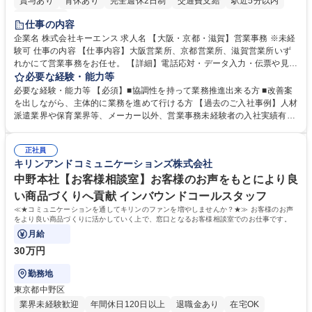
賞与あり
育休あり
完全週休2日制
交通費支給
駅近5分以内
土日祝休み
仕事の内容
企業名 株式会社キーエンス 求人名 【大阪・京都・滋賀】営業事務 ※未経
験可 仕事の内容 【仕事内容】大阪営業所、京都営業所、滋賀営業所いず
れかにて営業事務をお任せ。 【詳細】電話応対・データ入力・伝票や見積
の作成・カタログ送付・来客対応・営業所内で発生する事務業務や業務改
必要な経験・能力等
善をお任せ。 【教育制度】ご入社後、育成担当とペアになりながらOJTに
必要な経験・能力等 【必須】■協調性を持って業務推進出来る方 ■改善案
て業務を覚えていただくことが可能です。業務システムがきちんと構築さ
を出しながら、主体的に業務を進めて行ける方 【過去のご入社事例】人材
れているため、スムーズに仕事に慣れることができる環境です。また、
派遣業界や保育業界等、メーカー以外、営業事務未経験者の入社実績有
「チームで成果を出す文化」があり、良いやり方を積極的に共有しながら
【当社の事務職について】単なる事務ではなく主体性を発揮したサポート
常に改善を目指す風土のため、安心して業務に取り組んでいただけます。
により、キーエンスの付加価値向上に貢献します。ベースの定型業務に加
募集職種 【大阪・京都・滋賀】営業事務 ※未経験可
正社員
えて、お客様や社員の状況に合わせ、能動的なサポート、改善の動きも期
キリンアンドコミュニケーションズ株式会社
待され。組織を支えるスペシャリストとして、チームに貢献し、結果的に
社員から頼られる存在になることができます。平均19:30の退勤以降の業
中野本社【お客様相談室】お客様のお声をもとにより良
務の持ち帰りも禁止されており、メリハリのある働き方となります。 学
い商品づくりへ貢献 インバウンドコールスタッフ
歴・資格 学歴：大学院 大学 高専 短大 語学力： 資格：
≪★コミュニケーションを通してキリンのファンを増やしませんか？★≫ お客様のお声
をより良い商品づくりに活かしていく上で、窓口となるお客様相談室でのお仕事です。
月給
30万円
勤務地
東京都中野区
業界未経験歓迎
年間休日120日以上
退職金あり
在宅OK