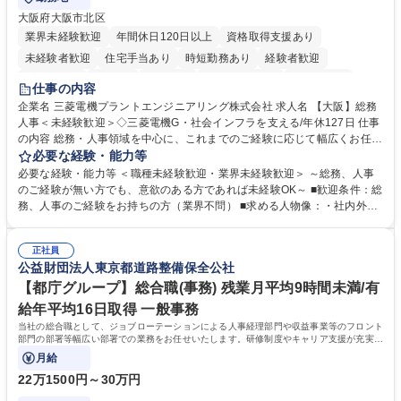
大阪府大阪市北区
業界未経験歓迎
年間休日120日以上
資格取得支援あり
未経験者歓迎
住宅手当あり
時短勤務あり
経験者歓迎
退職金あり
在宅OK
賞与あり
完全週休2日制
交通費支給
仕事の内容
駅近5分以内
土日祝休み
服装自由
寮・社宅あり
食事補助あり
企業名 三菱電機プラントエンジニアリング株式会社 求人名 【大阪】総務
人事＜未経験歓迎＞◇三菱電機G・社会インフラを支える/年休127日 仕事
の内容 総務・人事領域を中心に、これまでのご経験に応じて幅広くお任せ
します。 ＜具体的には＞ ・総務/人事労務（給与・社保・勤怠管理など）
必要な経験・能力等
・採用・教育研修 ・福利厚生運用 など ※基本的には事務所勤務ですが、
必要な経験・能力等 ＜職種未経験歓迎・業界未経験歓迎＞ ～総務、人事
採用や教育等の業務内容により、関西圏以外への日帰り・宿泊を伴う国内
のご経験が無い方でも、意欲のある方であれば未経験OK～ ■歓迎条件：総
出張もございます。 ※担当業務を持ちつつ、お互いに助け合いながら、総
務、人事のご経験をお持ちの方（業界不問） ■求める人物像：・社内外の
務部という組織として協力しながら進める体制です。 募集職種 【大阪】
関係各部門との調整を率先して行い、業務を円滑に遂行できる協調性やコ
総務人事＜未経験歓迎＞◇三菱電機G・社会インフラを支える/年休127日
ミュニケーション能力を持っている方 ・人事総務領域に興味がありゼネラ
正社員
リスト志向をお持ちの方 学歴・資格 学歴：大学院 大学 語学力： 資格：
公益財団法人東京都道路整備保全公社
【都庁グループ】総合職(事務) 残業月平均9時間未満/有
給年平均16日取得 一般事務
当社の総合職として、ジョブローテーションによる人事経理部門や収益事業等のフロント
部門の部署等幅広い部署での業務をお任せいたします。研修制度やキャリア支援が充実し
ております！ ※下記業務詳細
月給
22万1500円～30万円