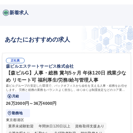
新着求人
あなたにおすすめの求人
正社員
森ビルエステートサービス株式会社
【森ビルG】人事・総務 賞与5ヶ月 年休120日 残業少な
め リモート可 福利厚生/労務/給与管理人事
森ビルグループの安定した環境で、バックオフィスから会社を支える人事・総務をお任せ
します。 労務と総務の業務をバランスよく担当し、ゆくゆくは制度改定などのコア業務
にも挑戦できる、やりがいある環境です。
月給
26万2000円～36万4000円
勤務地
東京都港区
業界未経験歓迎
年間休日120日以上
資格取得支援あり