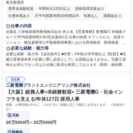
東京都港区
業界未経験歓迎
年間休日120日以上
資格取得支援あり
介護休暇あり
月平均残業時間20時間以内
転勤なし
退職金あり
在宅OK
賞与あり
育休あり
完全週休2日制
交通費支給
仕事の内容
駅近5分以内
土日祝休み
寮・社宅あり
企業名 三井物産都市開発株式会社 求人名 【営業事務】業務職/三井物産グ
ループ/平均残業時間10H/完全週休2日 仕事の内容 オフィスビル、賃貸マ
ンション、物流倉庫等の不動産開発事業における用地取得、開発推進、賃
貸運営、売却、仲介・活用提案等を行う営業部門において事務業務を担当
必要な経験・能力等
いただきます。 【詳細】・契約書管理、契約書製本、捺印対応、ファイリ
必要な経験・能力等 【必須条件】■学歴：4年制大学卒業以上【歓迎】■宅
ング、登記簿取得、調書取得・支払業務（各種費用支払、支払管理、請
建士資格保有者※応募に際し必須としている資格はありません。宅建士資
求・支払データ登録、取引先マスター申請対応）・予算作成及び予実管
格をお持ちでない方は入社後に取得を推奨しております（取得・維持費用
理・各種稟議書、報告書作成業務・各種台帳管理、交際費・会議費支払報
の一部補助あり） 【求める人物像】 ・向学心豊かで、主体的に行動でき
告書作成及び月次管理・部内総務庶務全般 など※※配属先によっては上記
る方。 ・社内外の多様な関係者と協調して業務を進められるコミュニケー
の他に担当頂く業務が発生する場合があります。 募集職種 【営業事務】
正社員
ション力がある方。 ・チャレンジを厭わず、粘り強く業務に取り組める
三菱電機プラントエンジニアリング株式会社
業務職/三井物産グループ/平均残業時間10H/完全週休2日
方。多様な関係者と謙虚に信頼関係を構築でき、期限を意識したスケジュ
ール管理が出来る方。※将来的に他部署（営業部門、コーポレート部門）
【大阪】総務人事<未経験歓迎> 三菱電機G・社会イン
へのジョブローテーションの可能性があります。 学歴・資格 学歴：大学
フラを支える/年休127日 採用人事
院 大学 語学力： 資格：宅地建物取引士
総務・人事領域を中心に、これまでのご経験に応じて幅広くお任せします。 ＜具体的に
は＞
月給
29万5000円～33万5000円
勤務地