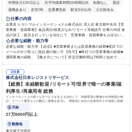
年間休日120日以上
月平均残業時間20時間以内
転勤なし
英語
退職金あり
在宅OK
交通費支給
駅近5分以内
土日祝休み
仕事の内容
企業名 ヒガシマルインターナショナル株式会社 求人名 東京都中央区【営
業事務・貿易事務】食品商社/残業少なめ/リモート等相談可 仕事の内容 食
品の加工・販売を行っている当社にて、営業事務・貿易事務をお任せいた
します。営業社員のサポートポジションとして、受発注から海外工場との
必要な経験・能力等
調整まで幅広く対応し、当社事業の根幹を支えていただきます。 ■受発注
必要な経験・能力等 【必須】■営業事務または貿易事務の経験■英語での
業務、請求書発行 ■海外工場とのスケジュール調整 ■在庫管理 ■輸入書類
メールのやり取りに抵抗感の無い方 【尚可】■商社での営業事務の経験■
の確認・作成 ■配送手配 ■通関業者を通して行う輸出入業全般 ■倉庫との
通関業務の経験。 【働き方について】所定労働時間は7時間と短めで、残
倉入れ調整等 ※ゼネラリストとしてのキャリアアップを目指すことが可能
業も月平均20時間以下です。時差出勤制度や週1日のリモート勤務も相談
です。単に商品を販売するだけでなく原料の仕入れから販売までをトータ
可能で、ワークライフバランスを保ち長期就業しやすい環境です。 【当社
ルプロデュースしているため、商品に関わる全ての業務をサポート頂きま
正社員
の強み】1991年の設立以来、外食産業を中心としたお客様の多様なニー
株式会社日本レジストリサービス
す。 募集職種 東京都中央区【営業事務・貿易事務】食品商社/残業少なめ/
ズに沿った冷凍水産物等の生産・輸入・販売を一貫して手掛けています。
リモート等相談可
自社工場と海外拠点の強固な連携によるワンストップサービスが最大の強
【総務】未経験歓迎 /リモート可/世界で唯一の事業/福
みです。 学歴・資格 学歴：大学院 大学 語学力：英語 資格：
利厚生 /再雇用有 総務
インターネット上の様々なサービスを支える当社にて、執務環境の整備や社内制度の検
討、イベント運営などの幅広い業務を担当し、間接的に会社の生産性向上や成長に貢献し
ている部署です。
月給
27万6000円以上
勤務地
東京都千代田区