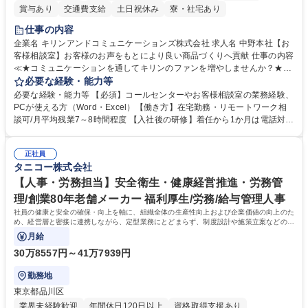
賞与あり
交通費支給
土日祝休み
寮・社宅あり
仕事の内容
企業名 キリンアンドコミュニケーションズ株式会社 求人名 中野本社【お
客様相談室】お客様のお声をもとにより良い商品づくりへ貢献 仕事の内容
≪★コミュニケーションを通してキリンのファンを増やしませんか？★≫
お客様のお声をより良い商品づくりに活かしていく上で、窓口となるお客
必要な経験・能力等
様相談室でのお仕事です。 日々お客様からいただくキリングループへのご
必要な経験・能力等 【必須】コールセンターやお客様相談室の業務経験、
意見を、企業活動に活かしています。お客様からの声に迅速かつ誠意をも
PCが使える方（Word・Excel）【働き方】在宅勤務・リモートワーク相
って対応、情報提供するとともにグループ内活動に反映しています。 【具
談可/月平均残業7～8時間程度 【入社後の研修】着任から1か月は電話対応
体的には】電話応対、メール、お手紙対応、ご指摘品調査報告書作成、有
のOJTを中心に実施し、電話対応に慣れた段階でメール・手紙のOJTを実
人チャットボット対応など。 【1日の対応件数】■電話：月間一人当たり
施する予定です。独り立ち以降もしっかりフォローする体制を整えていま
平均100件前後■メール・手紙：同上40件前後 募集職種 中野本社【お客様
正社員
すのでご安心ください。 【当社について】キリングループの広報機能を担
タニコー株式会社
相談室】お客様のお声をもとにより良い商品づくりへ貢献
う会社として、お客様との出会いを大切にし、磨き上げたホスピタリティ
を込めてコミュニケーションをとりながら広報関連業務を行っておりま
【人事・労務担当】安全衛生・健康経営推進・労務管
す。 学歴・資格 学歴：大学院 大学 高専 短大 専修学校 高校 語学力： 資
理/創業80年老舗メーカー 福利厚生/労務/給与管理人事
格：
社員の健康と安全の確保・向上を軸に、組織全体の生産性向上および企業価値の向上のた
め、経営層と密接に連携しながら、定型業務にとどまらず、制度設計や施策立案などの上
流工程から関与していただきます。
月給
30万8557円～41万7939円
勤務地
東京都品川区
業界未経験歓迎
年間休日120日以上
資格取得支援あり