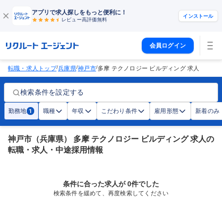
アプリで求人探しをもっと便利に！
インストール
レビュー高評価
無料
会員ログイン
/
/
/
転職・求人トップ
兵庫県
神戸市
多摩 テクノロジー ビルディング 求人
検索条件を設定する
勤務地
職種
年収
こだわり条件
雇用形態
新着のみ
1
神戸市（兵庫県） 多摩 テクノロジー ビルディング 求人の
転職・求人・中途採用情報
条件に合った求人が 0件でした
検索条件を緩めて、再度検索してください