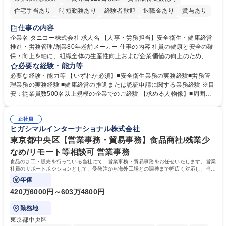
住宅手当あり
時短勤務あり
経験者歓迎
退職金あり
賞与あり
完全週休2日制
交通費支給
駅近5分以内
土日祝休み
仕事の内容
寮・社宅あり
企業名 タニコー株式会社 求人名 【人事・労務担当】安全衛生・健康経営
推進・労務管理/創業80年老舗メーカー 仕事の内容 社員の健康と安全の確
保・向上を軸に、組織全体の生産性向上および企業価値の向上のため、経
営層と密接に連携しながら、定型業務にとどまらず、制度設計や施策立案
必要な経験・能力等
などの上流工程から関与していただきます。 【主な業務内容】■安全衛生
必要な経験・能力等 【いずれか必須】■安全衛生業務の実務経験■労務管
業務（ストレスチェック、健康診断の運用、産業医との連携 など）■健康
理業務の実務経験 ■健康経営の推進または認証申請に関する業務経験 ※目
経営認証取得に向けた企画・推進■労務管理（労働時間の分析、労働環境
安：従業員数500名以上規模の企業でのご経験 【求める人物像】■周囲
の改善）■規程改定、制度設計、業務改善の推進■労働基準監督署対応、団
（社員・経営層）と円滑にコミュニケーションを図れる方■労務課題に対
体交渉対応 など 【採用背景】現在組織変革期の為、労務領域から組織力
し、迅速かつ的確に対応できる問題解決力をお持ちの方■チームおよび他
を底上げすべく、ともにご活躍いただける方の増員募集となります。 募集
正社員
部門と連携しながら業務を推進できる方■Excelや労務管理システムの実務
ヒガシマルインターナショナル株式会社
職種 【人事・労務担当】安全衛生・健康経営推進・労務管理/創業80年老
使用経験をお持ちの方 学歴・資格 学歴：大学院 大学 高専 短大 専修学校
舗メーカー
高校 語学力： 資格：
東京都中央区【営業事務・貿易事務】食品商社/残業少
なめ/リモート等相談可 営業事務
食品の加工・販売を行っている当社にて、営業事務・貿易事務をお任せいたします。営業
社員のサポートポジションとして、受発注から海外工場との調整まで幅広く対応し、当社
事業の根幹を支えていただきます。
年俸
420万6000円～603万4800円
勤務地
東京都中央区