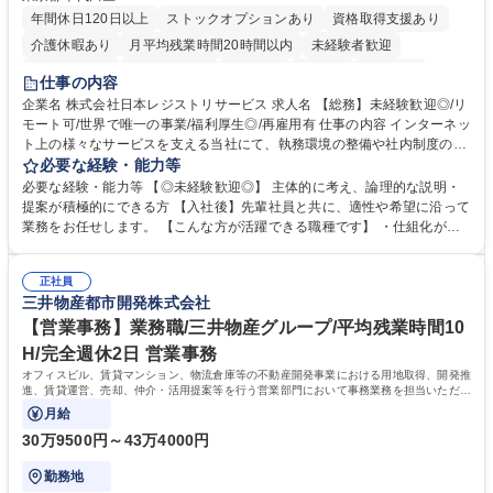
年間休日120日以上
ストックオプションあり
資格取得支援あり
介護休暇あり
月平均残業時間20時間以内
未経験者歓迎
住宅手当あり
時短勤務あり
研修あり
在宅OK
賞与あり
仕事の内容
完全週休2日制
交通費支給
駅近5分以内
土日祝休み
服装自由
企業名 株式会社日本レジストリサービス 求人名 【総務】未経験歓迎◎/リ
モート可/世界で唯一の事業/福利厚生◎/再雇用有 仕事の内容 インターネッ
ト上の様々なサービスを支える当社にて、執務環境の整備や社内制度の検
討、イベント運営などの幅広い業務を担当し、間接的に会社の生産性向上
必要な経験・能力等
や成長に貢献している部署です。 会社の全メンバーが安心して長く成果を
必要な経験・能力等 【◎未経験歓迎◎】 主体的に考え、論理的な説明・
発揮できる環境を整えるために、毎日のメンテナンスや維持管理に加え、
提案が積極的にできる方 【入社後】先輩社員と共に、適性や希望に沿って
新たな施策検討を積極的に行っていただき、会社全体を巻き込み課題解決
業務をお任せします。 【こんな方が活躍できる職種です】 ・仕組化が好
を推進。 ・オフィス運営：執務環境の整備・物品管理・社内規定整備/改
き/得意・協働の姿勢を持っている・優先順位付け、マルチタスクが得意・
善・イベント企画/運営・非常時の対応 など、本人の希望や適性によって
様々な立場で物事を考えられる・定型業務だけでなく突発的な出来事にも
幅広い業務の体得が可能で、多様なキャリアパスを描くことも可能です。
正社員
対処できる・新しいことに興味関心がある 【魅力】■自己啓発支援：資格
三井物産都市開発株式会社
募集職種 【総務】未経験歓迎◎/リモート可/世界で唯一の事業/福利厚生◎/
取得や通信教育など費用の80%（年間25万円まで）を補助 ■住宅手当：家
再雇用有
賃の50%（月額7万円まで）を補助 学歴・資格 学歴：大学院 大学 語学
【営業事務】業務職/三井物産グループ/平均残業時間10
力： 資格：
H/完全週休2日 営業事務
オフィスビル、賃貸マンション、物流倉庫等の不動産開発事業における用地取得、開発推
進、賃貸運営、売却、仲介・活用提案等を行う営業部門において事務業務を担当いただき
ます。
月給
30万9500円～43万4000円
勤務地