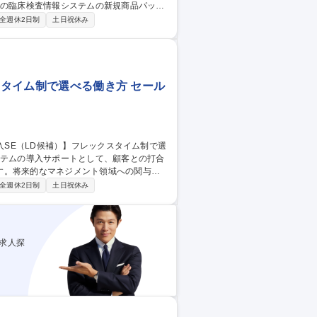
 メインとなる開発言語はＣ#、RDBMS
全週休2日制
土日祝休み
Oracleを使った製品もあります。 募集職
に貢献
スタイム制で選べる働き方 セール
す。将来的なマネジメント領域への関与を
全週休2日制
土日祝休み
とめ、検査業務の最適化・効率化を実現で
向けてのテストを行い、完成後、納品・操
入が完了します。 募集職種 【福
働き方
求人探