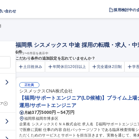
採用検討中の
問い合わせ
用
福岡県 シスメックス 中途 採用の転職・求人・
6
件
1
〜
6
件目を表示中
こだわり条件の追加設定を忘れていませんか？
土日祝休み
年間休日120日以上
完全週休2日制
学
正社員
シスメックスCNA株式会社
【福岡/サポートエンジニア(LD候補)】プライム上場
ア
運用/サポートエンジニア
37万5000円～54万円
月給
福岡県福岡市博多区
企業名 シスメックスＣＮＡ株式会社 求人名 【福岡/サポートエンジニア（LD候補）】プライム上場グループ企業
で医療に貢献 仕事の内容 自社パッケージソフトである臨床検査情報システムを、お客様により安心してご利用い
ただくためのサービスとサポートを担当頂きます。実務を通じて、将