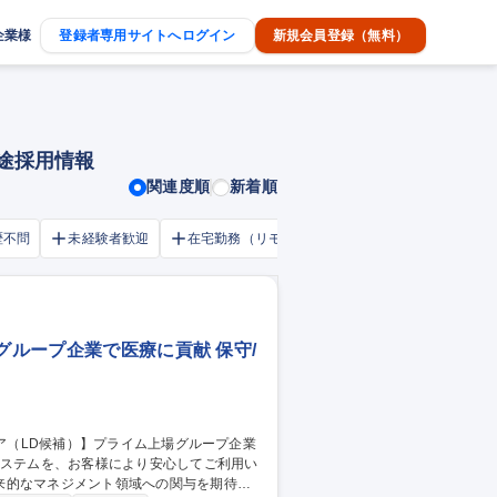
企業様
登録者専用サイトへログイン
新規会員登録（無料）
中途採用情報
関連度順
新着順
歴不問
未経験者歓迎
在宅勤務（リモートワーク）OK
家賃補助・
グループ企業で医療に貢献 保守/
来的なマネジメント領域への関与を期待し