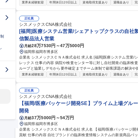
ています。 【業務に関する補足】 ・当社のシステムをご利用いただいているお客様に対して、サポートデスクで
業界未経験歓迎
年間休日120日以上
資格取得支援あり
退職金あり
完
24時間365日、電話やリモート操作対応でお客様のお困りごとやトラ
施設）での対応が必要な際は、各オフィスに在籍しているフィールド
を実施します。 募集職種 【福岡/サポートエンジニア（LD候
正社員
シスメックスCNA株式会社
[福岡]医療システム営業/シェアトップクラスの自社製品/
日制
信製品法人営業
28万7530円～47万5000円
月給
し
福岡県福岡市博多区
企業名 シスメックスＣＮＡ株式会社 求人名 [福岡]医療システム営業/シェアトップクラスの自社製品/年休125日/フ
レックス 仕事の内容 病院や検査センター等に対し自社開発の臨床検査情報システムの提案営業を担当します。グ
ループと協業しデモから要件確定までチーム体制で顧客課題の解決や
ジションです。 ■病院等の医療機関向け自社パッケージソフトの提案営業 ■顧客ニーズを引き出すヒアリングと要
業界未経験歓迎
年間休日120日以上
資格取得支援あり
退職金あり
完
件調整 ■導入ＳＥと連携した仕様検討・システム要件確定・デモ実施
提案の推進 ※単独ではなくチーム体制での営業活動が中心となりま
門が担当するため提案に集中できる環境です。 募集職種 [福岡]医療システム営業/シェアトップクラスの自社製品/
正社員
年休125日/フレックス
シスメックスCNA株式会社
【福岡/医療パッケージ開発SE】プライム上場グル
開発
37万5000円～54万円
月給
福岡県福岡市博多区
企業名 シスメックスＣＮＡ株式会社 求人名 【福岡/医療パッケージ開発SE】プライム上場グループ企業で医療に
貢献 仕事の内容 自社ブランドの臨床検査情報システムの新規商品パッケージ開発もしくはシスメックス社からの