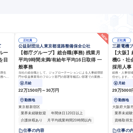
しており積極採用中です 募集職種 【福岡/SE（WEBサービ
正社員
正社員
ズ
公益財団法人東京都道路整備保全公社
三菱電機
ルー
【都庁グループ】総合職(事務) 残業月
【大阪】
を目
平均9時間未満/有給年平均16日取得 一
機G・社
般事務
採用人事
利厚生
当社の総合職として、ジョブローテーションによる人事経理部
総務・人事領
業務へ守
門や収益事業等のフロント部門の部署等幅広い部署での業務を
任せします。 
せます。
お任せいたします。研修制度やキャリア支援が充実しておりま
月給
月給
す！ ※下記業務詳細
22万1500円～30万円
29万500
勤務地
勤務地
東京都新宿区
大阪府大阪
業界未経験歓迎
年間休日120日以上
業界未経験
介護休暇あり
月平均残業時間20時間以内
資格取得支
転勤なし
住宅手当あり
経験者歓迎
住宅手当あ
仕事の内容
仕事の