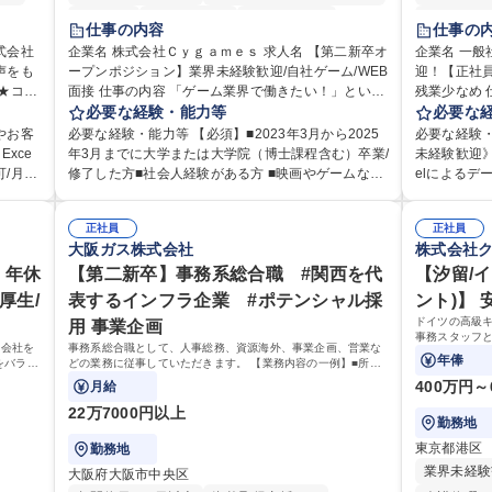
転勤なし
未経験者歓迎
住宅手当あり
土日祝休み
仕事の内容
仕事の
経験者歓迎
完全週休2日制
式会社
企業名 株式会社Ｃｙｇａｍｅｓ 求人名 【第二新卒オ
企業名 一般社団法
声をも
ープンポジション】業界未経験歓迎/自社ゲーム/WEB
インセンティブあり
交通費支給
土日祝休み
迎！【正社員
面接 仕事の内容 「ゲーム業界で働きたい！」という
残業少なめ 仕事の内容 日本内科学会の会員管理部門
服装自由
昼食補助あり
第二新卒歓迎
やしま
気持ちはあるものの、どのポジションが自分の適性
必要な経験・能力等
にて、医師
必要な
食事補助あり
くりに
にマッチしているか悩んでいる方が対象となりま
の変更システ
やお客
必要な経験・能力等 【必須】■2023年3月から2025
必要な経験
でのお
す！ 総合職（プランナー/データアナリストなど）、
す。将来的
xce
年3月までに大学または大学院（博士課程含む）卒業/
未経験歓迎》
技術職（開発エンジニ ア/インフラエンジニアな
にも幅広く携わっ
/月平
修了した方■社会人経験がある方 ■映画やゲームなど
elによるデ
お客様
ど）、デザイン職（デザイナー/イラストレ ーターな
ータ入力業
のコンテンツに親しみ、ビジネスとして興味がある
【魅力点】 
提供す
ど）等から、面接でご希望と適正にマッチしたポジ
報のシステ
応に慣れ
方 《入社実績 例》 ・メーカー → プロジェクトマネ
「実働7時
 【具
ションをご案内いたします。ゲームやエンタメコン
正社員
データの照合
正社員
です。独
ージャー ・ソーシャルゲーム → ゲームプランナー
ンスは抜群
大阪ガス株式会社
株式会社
ご指摘
テンツが大好きで、「ゲーム業界の未来を自らの手
師）からの電
えてい
・通信 → ゲームエンジニア ・独立行政法人 → デー
営）】 ・
など。
で作りたい」「最高のコンテンツを作るためには、
・複雑な案件
キリン
 年休
タサイエンティスト 学歴・資格 学歴：大学院 大学
【第二新卒】事務系総合職 #関西を代
調整、資料作成、
【汐留/
100
何でもやる」という情熱に溢れた方のご応募をお待
集職種 第二
様との
語学力： 資格：
歴：大学院 
厚生/
表するインフラ企業 #ポテンシャル採
ント)】
ちしております。 募集職種 【第二新卒オープンポジ
スクワーク
ィを込
ドイツの高級
用 事業企画
より良
ション】業界未経験歓迎/自社ゲーム/WEB面接
連業務
事務スタッフ
ら会社を
事務系総合職として、人事総務、資源海外、事業企画、営業な
す。 裁量を持
年俸
をバラン
どの業務に従事していただきます。 【業務内容の一例】■所属
です。
も挑戦で
事業部の勤労業務 ■海外に関係する各種業務 ■営業部門の企画
400万円～
月給
スタッフ、ルート営業
22万7000円以上
勤務地
東京都港区
勤務地
業界未経験
大阪府大阪市中央区