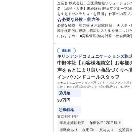
住宅手当あり
時短勤務あり
退職金あり
企業名 株式会社日立医薬情報ソリューションズ 求
名 【総務・人事】未経験歓迎/日立グループ/
在宅OK
賞与あり
育休あり
完全週休2
を支えるゼネラリストを目指す 仕事の内容 入社直後
交通費支給
土日祝休み
寮・社宅あり
は労務（労務管理・給与計算・安全衛生・福
必要な経験・能力等
等）からお任せいたします。将来は総務・採
必要な経験・能力等 ★未経験歓迎！ ★人事・
育業務へ守備範囲を広げ、組織運営を支える
域を横断的に経験し幅広いスキルを身につけ
リストをめざせます。 ・初期業務：労働時間管理、
におすすめ！ ■労務管理(給与計算・社会保険手続
給与計算、社会保険対応、福利厚生管理、安
き・勤怠管理など)に関心があり主体的に取り
生、健康経営推進等をお任せします。ご経験
方 ※労務経験者は早期にご活躍いただけます。
て、休職者管理など、幅広く経験を積んでい
正社員
ームで仕事を推進できる方■将来はマネジメン
キリンアンドコミュニケーションズ株
ます。 ・将来的な広がり：総務・採用・教育
して活躍したい 【尚可】■人事、労務、採用
対応・経営企画等。 ★メンバーがマンツーマ
務のご経験 ■労務管理（給与計算・社会保険
中野本社【お客様相談室】お客様
寧に教えるため、ご経験が浅くても安心！幅
勤怠管理など）の経験 ■衛生管理者の資格を
声をもとにより良い商品づくりへ
験を積みたい意欲がある方に最適な環境です。 募
方 学歴・資格 学歴：大学院 大学 高専 短大 専修学校
インバウンドコールスタッフ
職種 【総務・人事】未経験歓迎/日立グループ
高校 語学力： 資格：
営を支えるゼネラリストを目指す
≪★コミュニケーションを通してキリンのファンを増
んか？★≫ お客様のお声をより良い商品づくりに活か
上で、窓口となるお客様相談室でのお仕事です。
月給
30万円
勤務地
東京都中野区
業界未経験歓迎
年間休日120日以上
退職金あり
在宅OK
賞与あり
交通費