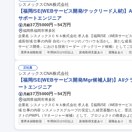
シスメックスCNA株式会社
【福岡/SE(WEBサービス開発/テックリード人材)】A
サポートエンジニア
37万5000円～54万円
月給
福岡県福岡市博多区
企業名 シスメックスＣＮＡ株式会社 求人名 【福岡/SE（WEBサービス開発/テックリード人材）】AI/クラウドの
成長領域 仕事の内容 自社パッケージのノウハウを活かし、新たな成長の柱として拡大している「受託開発・Web
サービス開発」における技術リーダー（テックリード候補）としてご活躍いただきます ・
の設計・開発（フロント～バックエンド） ・AIやクラウド技術を活用し
業界未経験歓迎
年間休日120日以上
資格取得支援あり
退職金あり
完
設計などのバックエンド開発 ・クラウド環境での構築・運用 【ご経
ュー、技術選定） /プロジェクト推進/チームリードやマネジメント 募集職種 【福岡/SE（WEBサービス開発/テッ
クリード人材）】AI/クラウドの成長領域
正社員
シスメックスCNA株式会社
【福岡/SE(WEBサービス開発/Mgr候補人財)】AI/
ートエンジニア
37万5000円～54万円
月給
福岡県福岡市博多区
企業名 シスメックスＣＮＡ株式会社 求人名 【福岡/SE（WEBサービス開発/Mgr候補人財）】AI/クラウドの成長領
域 仕事の内容 シスメックスグループの安定した経営基盤のもと、受託開発および新規Webサービス開発プロジェ
クトのPM/PL（マネージャー候補）として、プロジェクトの推進および
託システム開発における要件定義・設計・開発の推進 ・AI・クラウド
業界未経験歓迎
年間休日120日以上
資格取得支援あり
退職金あり
完
メント ・開発チームのマネジメント（進捗管理、品質管理、メンバー育
をもつ自社の医療・ITのノウハウを活かしつつ、新たな収益の軸とな