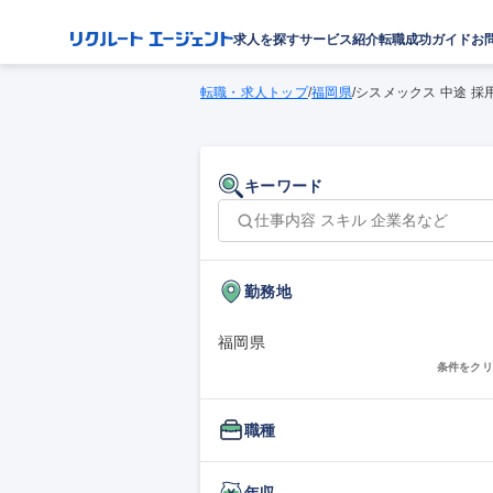
求人を探す
サービス紹介
転職成功ガイド
お
転職・求人トップ
/
福岡県
/
シスメックス 中途 採
キーワード
勤務地
福岡県
条件をクリ
職種
年収