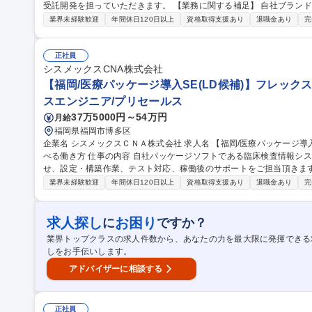
受託開発を担っていただきます。 【業務に関する補足】 自社ブランドの臨床検査情報システムの新規商品パッケ
ージ開発もしくはシスメックス社からの受託開発を⾏っていただきます。
業界未経験歓迎
年間休日120日以上
資格取得支援あり
退職金あり
完
はPostgreSQLでの開発となります。 ※多数製品があり、Java（Web)や
種 【福岡/医療パッケージ開発SE】プライム上場グループ企業で医療
正社員
シスメックスCNA株式会社
【福岡/医療パッケージ導入SE(LD候補)】フレック
スエンジニア/プリセールス
37万5000円～54万円
月給
福岡県福岡市博多区
企業名 シスメックスＣＮＡ株式会社 求人名 【福岡/医療パッケージ導入SE（LD候補）】フレックスタイム制で選
べる働き方 仕事の内容 自社パッケージソフトである臨床検査情報システムの導入サポートとして、顧客との打合
せ、設定・構築作業、テスト対応、稼働後のサポートをご担当頂きま
期待しています。 【業務に関する補足】受注決定後の医療機関に訪問し、営業が提案した仕様に沿って打合せを
業界未経験歓迎
年間休日120日以上
資格取得支援あり
退職金あり
完
行います。臨床検査に関わる病院関係者の様々な意見や要望をとりま
きるよう設定・構築作業を実施します。開発部門との調整や、稼働に
作説明を行い、実際に稼動スタートするまで1～2週間リハーサルを繰り返し、導
求人探し
お困り
に
ですか？
岡/医療パッケージ導入SE（LD候補）】フレックスタイム制で選べる
業界トップクラスの求人件数から、あなたの力を最大限に発揮できる
しをお手伝いします。
アドバイザーに相談する
正社員