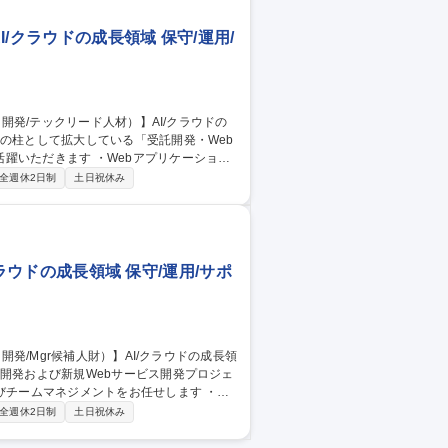
I/クラウドの成長領域 保守/運用/
Webアプリケーション
たWebサービス開発 ・API設計やデータ
全週休2日制
土日祝休み
験に応じて下記業務】技術リード（設計レビ
クラウドの成長領域 保守/運用/サポ
チームマネジメントをお任せします ・受
技術を活用したWebサービスの開発マネジ
全週休2日制
土日祝休み
成） 【募集背景】600を超える導入実績
る新規事業の確立に向けて、人員補強を予定