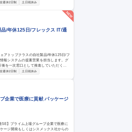
全週休2日制
土日祝休み
ブル解消を支援します。 ・お客様先（医療
サポートのエンジニアに引継ぎ、現地対応
補）】プライム上場グループ企業で医療に貢献
年休125日/フレックス IT/通
折衝を一次窓口として推進していただくポ
全週休2日制
土日祝休み
 ■シスメックスや医療機器メーカーとの総合
す。導入後フォローはカスタマーサービス部
ープ企業で医療に貢献 パッケージ