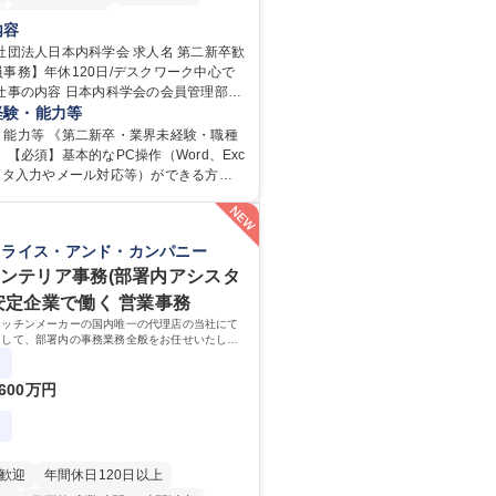
第二新卒歓迎
内容
人日本内科学会 求人名 第二新卒歓
事務】年休120日/デスクワーク中心で
（会員）の年会費徴収や住所等個人情報
経験・能力等
ム入力、電話・FAX対応をお任せしま
・能力等 《第二新卒・業界未経験・職種
には、各種委員会の運営事務局業務など
 【必須】基本的なPC操作（Word、Exc
ていただきます。 【会員管理・デ
ータ入力やメール対応等）ができる方
務】 ・医師（会員）の住所変更、個人情
・年休120日以上に加え、9時～17時の
ム登録・更新 ・年会費の徴収管理や入金
間勤務」で残業も少なくワークライフバラ
確認 【問い合わせ対応】 ・会員（医
です。 【将来的な業務（各種委員会運
クライス・アンド・カンパニー
話、FAX、ネット申請に伴う相談受付
学会内における各種委員会のスケジュール
のへのエスカレーション・連携対応 募
当日の運営サポート 学歴・資格 学
インテリア事務(部署内アシスタ
新卒歓迎！【正社員事務】年休120日/デ
大学 語学力： 資格：
 安定企業で働く 営業事務
中心で残業少なめ
キッチンメーカーの国内唯一の代理店の当社にて
として、部署内の事務業務全般をお任せいたしま
って働いていただけるため、スキルアップも可能
600万円
歓迎
年間休日120日以上