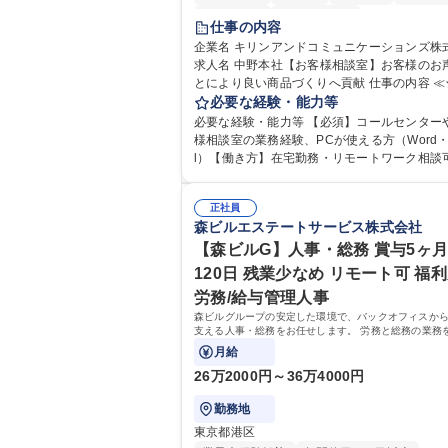
土日祝休み
寮・社宅あり
仕事の内容
企業名 キリンアンドコミュニケーションズ株
求人名 中野本社【お客様相談室】お客様のお
とにより良い商品づくりへ貢献 仕事の内容 ≪★コミ
ュニケーションを通してキリンのファンを増
必要な経験・能力等
せんか？★≫ お客様のお声をより良い商品づ
必要な経験・能力等 【必須】コールセンター
活かしていく上で、窓口となるお客様相談室
様相談室の業務経験、PCが使える方（Word・E
仕事です。 日々お客様からいただくキリングループ
l）【働き方】在宅勤務・リモートワーク相談可
へのご意見を、企業活動に活かしています。
均残業7～8時間程度 【入社後の研修】着任から1か
からの声に迅速かつ誠意をもって対応、情報
月は電話対応のOJTを中心に実施し、電話対
るとともにグループ内活動に反映しています。
正社員
た段階でメール・手紙のOJTを実施する予定
森ビルエステートサービス株式会社
体的には】電話応対、メール、お手紙対応、
り立ち以降もしっかりフォローする体制を整
品調査報告書作成、有人チャットボット対応
ますのでご安心ください。 【当社について】
【森ビルG】人事・総務 賞与5ヶ月
【1日の対応件数】■電話：月間一人当たり平均
グループの広報機能を担う会社として、お客
120日 残業少なめ リモート可 福利
件前後■メール・手紙：同上40件前後 募集職種 中野
出会いを大切にし、磨き上げたホスピタリテ
労務/給与管理人事
本社【お客様相談室】お客様のお声をもとに
めてコミュニケーションをとりながら広報関
い商品づくりへ貢献
森ビルグループの安定した環境で、バックオフィスか
を行っております。 学歴・資格 学歴：大学院 大学
支える人事・総務をお任せします。 労務と総務の業務
高専 短大 専修学校 高校 語学力： 資格：
スよく担当し、ゆくゆくは制度改定などのコア業務に
月給
きる、やりがいある環境です。
26万2000円～36万4000円
勤務地
東京都港区