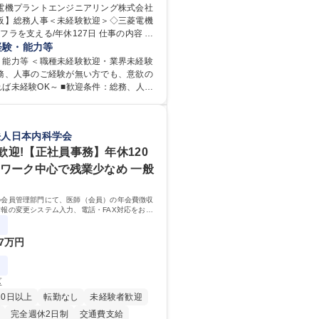
在宅OK
賞与あり
菱電機プラントエンジニアリング株式会社
大阪】総務人事＜未経験歓迎＞◇三菱電機
日制
交通費支給
駅近5分以内
支える/年休127日 仕事の内容 総
服装自由
寮・社宅あり
域を中心に、これまでのご経験に応じて
経験・能力等
り
す。 ＜具体的には＞ ・総務/人事労
・能力等 ＜職種未経験歓迎・業界未経験
社保・勤怠管理など） ・採用・教育研修
総務、人事のご経験が無い方でも、意欲の
用 など ※基本的には事務所勤務です
ば未経験OK～ ■歓迎条件：総務、人事
教育等の業務内容により、関西圏以外へ
の方（業界不問） ■求める人物
宿泊を伴う国内出張もございます。 ※担
外の関係各部門との調整を率先して行
ちつつ、お互いに助け合いながら、総務
円滑に遂行できる協調性やコミュニケー
法人日本内科学会
織として協力しながら進める体制です。
を持っている方 ・人事総務領域に興味が
【大阪】総務人事＜未経験歓迎＞◇三菱電
志向をお持ちの方 学歴・資格 学
歓迎!【正社員事務】年休120
ンフラを支える/年休127日
大学 語学力： 資格：
クワーク中心で残業少なめ 一般
の会員管理部門にて、医師（会員）の年会費徴収
報の変更システム入力、電話・FAX対応をお任
来的には、各種委員会の運営事務局業務などにも
ていただきます。
7万円
区
20日以上
転勤なし
未経験者歓迎
完全週休2日制
交通費支給