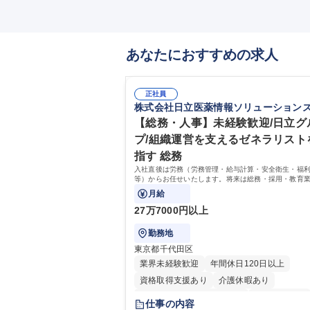
あなたにおすすめの求人
正社員
株式会社日立医薬情報ソリューション
【総務・人事】未経験歓迎/日立グ
プ/組織運営を支えるゼネラリスト
指す 総務
入社直後は労務（労務管理・給与計算・安全衛生・福
等）からお任せいたします。将来は総務・採用・教育
備範囲を広げ、組織運営を支えるゼネラリストをめざ
月給
27万7000円以上
勤務地
東京都千代田区
業界未経験歓迎
年間休日120日以上
資格取得支援あり
介護休暇あり
月平均残業時間20時間以内
未経験者歓迎
仕事の内容