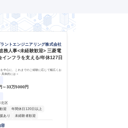
ス開発/Mgr候補人財）】AI/クラウドの成長領域
プラントエンジニアリング株式会社
総務人事<未経験歓迎> 三菱電
会インフラを支える/年休127日
域を中心に、これまでのご経験に応じて幅広くお
＜具体的には＞
0円～33万5000円
市北区
歓迎
年間休日120日以上
援あり
未経験者歓迎
り
時短勤務あり
経験者歓迎
内容