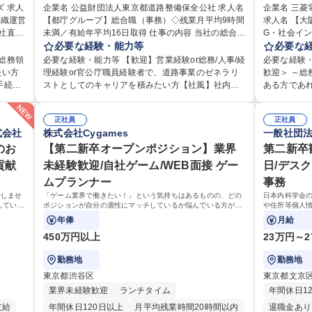
研修あり
退職金あり
賞与あり
退職金あり
人
企業名 公益財団法人東京都道路整備保全公社 求人名
企業名 三
組織運営
日制
【都庁グループ】総合職（事務）◇残業月平均9時間
完全週休2日制
交通費支給
駅近5分以内
求人名 【
完全週休2
未満／有給年平均16日取得 仕事の内容 当社の総合職
G・社会インフラを
資格取得手当あり
食事補助あり
土日祝休み
利厚生
として、ジョブローテーションによる人事経理部門
必要な経験・能力等
務・人事領
必要な
食事補助あ
用・教
や収益事業等のフロント部門の部署等幅広い部署で
幅広くお任せしま
総務領
必要な経験・能力等 【歓迎】営業経験or総務/人事/経
必要な経験
ゼネラ
の業務をお任せいたします。研修制度やキャリア支
務（給与・
たい方
理経験or官公庁職員経験者で、道路事業のゼネラリ
歓迎＞ ～
援が充実しております！ ※下記業務詳細 【業務詳
・福利厚生運
ストとしてのキャリアを積みたい方【社風】社内関
ある方であれ
全衛
細】■管理部門：広報、人事、経理など当公社の運営
が、採用や
組める
係部署や東京都と連携が必要なため綿密にコミュニ
のご経験をお持ち
に応じ
に係る管理業務 ■収益部門：駐車場の新規開拓、管理
の日帰り・
 ■チ
ケーションを図っています。 【業務の魅力】■幅広く
像：・社内
ただき
運営、新宿駅西口広場の「イベントコーナー」など
正社員
当業務を持
正社員
ト職と
携われる：総合職（事務）では、駐車場の管理運営
い、業務を
式会社
株式会社Cygames
一般社団
・税務
の管理運営 ■道路部門：整備の急がれる骨格幹線道路
部という組
、教育業
や道路用地の取得、公益財団法人の中枢を担う管理
ション能力
ンで丁
や木造住宅密集地域の特定整備路線の用地取得、道
募集職種 
手続き・
のお
部門など多岐に渡る業務を経験できます。 ■様々なプ
【第二新卒オープンポジション】業界
ありゼネラリスト
第二新卒
広く経
路に関する普及啓発事業、都内の道路施設や道路工
機G・社会イ
お持ちの
ロジェクト：駐車場事業の他、新宿駅西口広場内に
歴：大学院 
貢献
未経験歓迎/自社ゲーム/WEB面接 ゲー
日/デス
集
事現場の見学ツアー事業 ※入社後は上記いずれかの
設置された照明を兼ねた広告「ブライトサイン」の
ムプランナー
事務
/組織運
部門へ配属。※業務内容変更の範囲：会社の定める
管理運営を行うなど、事業収益を生み出す活動を積
業務 募集職種 【都庁グループ】総合職（事務）◇残
やしませ
「ゲーム業界で働きたい！」という気持ちはあるものの、どの
日本内科学会
極的に行っています。 学歴・資格 学歴：大学院 大学
していく
ポジションが自分の適性にマッチしているか悩んでいる方が対
や住所等個人情
業月平均9時間未満／有給年平均16日取得
高専 短大 専修学校 高校 語学力： 資格：
象となります！
せします。将
年俸
月給
幅広く携わっ
450万円以上
23万円～2
勤務地
勤務地
東京都渋谷区
東京都文京
業界未経験歓迎
ランチタイム
年間休日1
支給
年間休日120日以上
月平均残業時間20時間以内
退職金あり