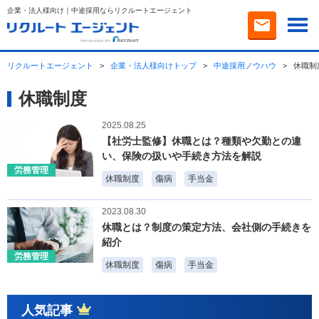
企業・法人様向け｜中途採用ならリクルートエージェント
リクルートエージェント
>
企業・法人様向けトップ
>
中途採用ノウハウ
>
休職制
休職制度
2025.08.25
【社労士監修】休職とは？種類や欠勤との違
い、保険の扱いや手続き方法を解説
労務管理
休職制度
傷病
手当金
2023.08.30
休職とは？制度の策定方法、会社側の手続きを
紹介
労務管理
休職制度
傷病
手当金
人気記事