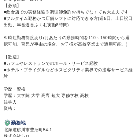
【必須】

■飲食店での実務経験※調理師免許お持ちでなくても大丈夫です

■フルタイム勤務かつ店舗シフトに対応できる方(週5日、土日祝日
出勤、早番遅番ふくむ実働8時間)

※時短勤務制度あり(月あたりの勤務時間を110～150時間から選
択可能。育児が事由の場合、お子様が高校卒業まで適用可能。)

【歓迎】

■カフェやレストランでのホール・サービス経験

■ホテル・ブライダルなどホスピタリティ業界での接客サービス経
験

学歴・資格

学歴：大学院 大学 高専 短大 専修学校 高校

語学力：

資格：
勤務地
北海道砂川市豊沼町54-1

株式会社シロ
