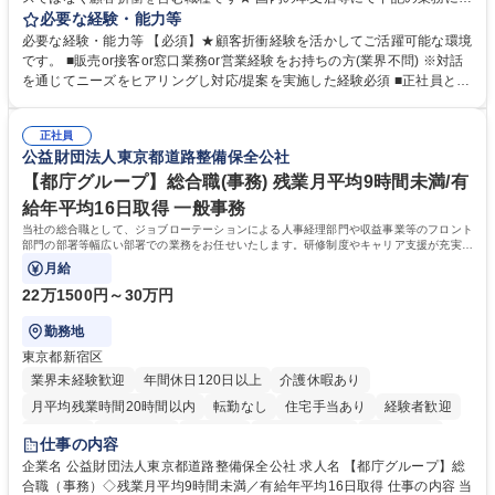
事していただきます。 ■窓口/後方/ロビーにて事務手続等の受付・オペレ
必要な経験・能力等
ーション、お客様対応 ■窓口にて、ご来店された個人のお客様に対して金
必要な経験・能力等 【必須】★顧客折衝経験を活かしてご活躍可能な環境
融商品のご提案 ■効率的な事務運用の検討・構築等 ≪業務紹介：ご応募前
です。 ■販売or接客or窓口業務or営業経験をお持ちの方(業界不問) ※対話
に必ずご覧ください≫ ※記事 https://www.mysite.bk.mufg.jp/career/circle/
を通じてニーズをヒアリングし対応/提案を実施した経験必須 ■正社員とし
article17/ ※動画 https://youtu.be/H-S7HaJqqbg 募集職種 【東京都】本支
ての就業経験1年以上 【歓迎】■金融業界での就業経験■銀行での預金為替
店の窓口業務(事務手続受付/資産運用提案)/後方事務/ロビー応対
事務経験 ■金融商品の提案・販売経験 ≪魅力≫研修やOJT環境が整ってい
正社員
るので安心して入行いただけます。 幅広いキャリアの選択肢があり、公募
公益財団法人東京都道路整備保全公社
や社内副業等を活用し、 一人ひとりが挑戦できるカルチャーが浸透してい
ます。 学歴・資格 学歴：大学院 大学 高専 短大 専修学校 高校 語学力：
【都庁グループ】総合職(事務) 残業月平均9時間未満/有
資格：
給年平均16日取得 一般事務
当社の総合職として、ジョブローテーションによる人事経理部門や収益事業等のフロント
部門の部署等幅広い部署での業務をお任せいたします。研修制度やキャリア支援が充実し
ております！ ※下記業務詳細
月給
22万1500円～30万円
勤務地
東京都新宿区
業界未経験歓迎
年間休日120日以上
介護休暇あり
月平均残業時間20時間以内
転勤なし
住宅手当あり
経験者歓迎
研修あり
退職金あり
賞与あり
完全週休2日制
交通費支給
仕事の内容
駅近5分以内
資格取得手当あり
食事補助あり
企業名 公益財団法人東京都道路整備保全公社 求人名 【都庁グループ】総
合職（事務）◇残業月平均9時間未満／有給年平均16日取得 仕事の内容 当