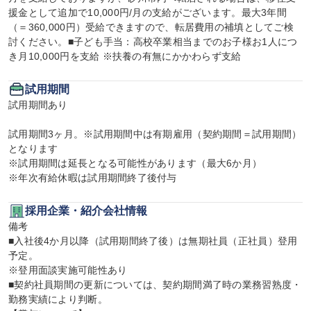
援金として追加で10,000円/月の支給がございます。最大3年間
（＝360,000円）受給できますので、転居費用の補填としてご検
討ください。■子ども手当：高校卒業相当までのお子様お1人につ
き月10,000円を支給 ※扶養の有無にかかわらず支給
試用期間
試用期間あり

試用期間3ヶ月。※試用期間中は有期雇用（契約期間＝試用期間）
となります

※試用期間は延長となる可能性があります（最大6か月）

※年次有給休暇は試用期間終了後付与
採用企業・紹介会社情報
備考

■入社後4か月以降（試用期間終了後）は無期社員（正社員）登用
予定。

※登用面談実施可能性あり

■契約社員期間の更新については、契約期間満了時の業務習熟度・
勤務実績により判断。
