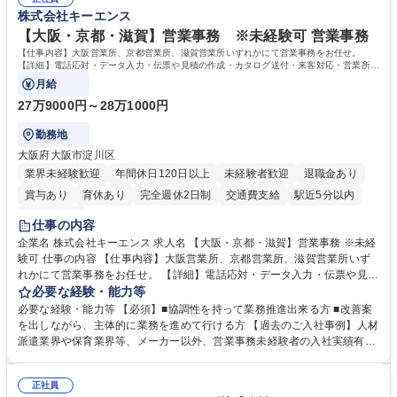
株式会社キーエンス
【大阪・京都・滋賀】営業事務 ※未経験可 営業事務
【仕事内容】大阪営業所、京都営業所、滋賀営業所いずれかにて営業事務をお任せ。
【詳細】電話応対・データ入力・伝票や見積の作成・カタログ送付・来客対応・営業所内
で発生する事務業務や業務改善をお任せ。
月給
27万9000円～28万1000円
勤務地
大阪府大阪市淀川区
業界未経験歓迎
年間休日120日以上
未経験者歓迎
退職金あり
賞与あり
育休あり
完全週休2日制
交通費支給
駅近5分以内
土日祝休み
仕事の内容
企業名 株式会社キーエンス 求人名 【大阪・京都・滋賀】営業事務 ※未経
験可 仕事の内容 【仕事内容】大阪営業所、京都営業所、滋賀営業所いず
れかにて営業事務をお任せ。 【詳細】電話応対・データ入力・伝票や見積
の作成・カタログ送付・来客対応・営業所内で発生する事務業務や業務改
必要な経験・能力等
善をお任せ。 【教育制度】ご入社後、育成担当とペアになりながらOJTに
必要な経験・能力等 【必須】■協調性を持って業務推進出来る方 ■改善案
て業務を覚えていただくことが可能です。業務システムがきちんと構築さ
を出しながら、主体的に業務を進めて行ける方 【過去のご入社事例】人材
れているため、スムーズに仕事に慣れることができる環境です。また、
派遣業界や保育業界等、メーカー以外、営業事務未経験者の入社実績有
「チームで成果を出す文化」があり、良いやり方を積極的に共有しながら
【当社の事務職について】単なる事務ではなく主体性を発揮したサポート
常に改善を目指す風土のため、安心して業務に取り組んでいただけます。
により、キーエンスの付加価値向上に貢献します。ベースの定型業務に加
募集職種 【大阪・京都・滋賀】営業事務 ※未経験可
正社員
えて、お客様や社員の状況に合わせ、能動的なサポート、改善の動きも期