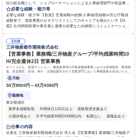
社の総合職として、ジョブローテーションによる人事経理部門や収益事業
等のフロント部門の部署等幅広い部署での業務をお任せいたします。研修
必要な経験・能力等
制度やキャリア支援が充実しております！ ※下記業務詳細 【業務詳細】■
必要な経験・能力等 【歓迎】営業経験or総務/人事/経理経験or官公庁職員
管理部門：広報、人事、経理など当公社の運営に係る管理業務 ■収益部
経験者で、道路事業のゼネラリストとしてのキャリアを積みたい方【社
門：駐車場の新規開拓、管理運営、新宿駅西口広場の「イベントコーナ
風】社内関係部署や東京都と連携が必要なため綿密にコミュニケーション
ー」などの管理運営 ■道路部門：整備の急がれる骨格幹線道路や木造住宅
を図っています。 【業務の魅力】■幅広く携われる：総合職（事務）で
密集地域の特定整備路線の用地取得、道路に関する普及啓発事業、都内の
は、駐車場の管理運営や道路用地の取得、公益財団法人の中枢を担う管理
道路施設や道路工事現場の見学ツアー事業 ※入社後は上記いずれかの部門
正社員
部門など多岐に渡る業務を経験できます。 ■様々なプロジェクト：駐車場
三井物産都市開発株式会社
へ配属。※業務内容変更の範囲：会社の定める業務 募集職種 【都庁グル
事業の他、新宿駅西口広場内に設置された照明を兼ねた広告「ブライトサ
ープ】総合職（事務）◇残業月平均9時間未満／有給年平均16日取得
イン」の管理運営を行うなど、事業収益を生み出す活動を積極的に行って
【営業事務】業務職/三井物産グループ/平均残業時間10
います。 学歴・資格 学歴：大学院 大学 高専 短大 専修学校 高校 語学力：
H/完全週休2日 営業事務
資格：
オフィスビル、賃貸マンション、物流倉庫等の不動産開発事業における用地取得、開発推
進、賃貸運営、売却、仲介・活用提案等を行う営業部門において事務業務を担当いただき
ます。
月給
30万9500円～43万4000円
勤務地
東京都港区
業界未経験歓迎
年間休日120日以上
資格取得支援あり
介護休暇あり
月平均残業時間20時間以内
転勤なし
退職金あり
在宅OK
賞与あり
育休あり
完全週休2日制
交通費支給
仕事の内容
駅近5分以内
土日祝休み
寮・社宅あり
企業名 三井物産都市開発株式会社 求人名 【営業事務】業務職/三井物産グ