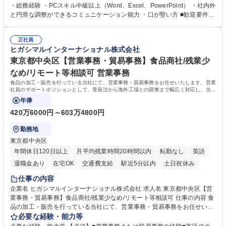
プの業務内容】 ・人事制度関連 ・採用活動 ・教育研修の企画、実行 ・勤
・総務経験 ・PCスキル中級以上（Word、Excel、PowerPoint） ・社内外
怠管理 ・官公庁への各種提出 ・法定の会議運営（評議員会、理事会） ・
と円滑な調整ができるコミュニケーション能力 ・口が堅い方 ■歓迎要件
コンプライアンス ・内部規程やルールの管理、整備、文書管理 ・契約関
・採用業務経験 ・英語に抵抗がない方 ・営業経験 学歴・資格 学歴：大学
連 ・衛生管理 ・防災関連・公的助成金の管理・オフィス、ファシリティ
院 大学 高専 短大 専修学校 高校 語学力： 資格：
管理 ・福利厚生関連 ・職員からの問合せ、相談対応 ・その他日常の総務
正社員
ヒガシマルインターナショナル株式会社
業務全般 募集職種 【東京／文京区】公益財団法人の総務人事業務／年間
休日125日
東京都中央区【営業事務・貿易事務】食品商社/残業少
なめ/リモート等相談可 営業事務
食品の加工・販売を行っている当社にて、営業事務・貿易事務をお任せいたします。営業
社員のサポートポジションとして、受発注から海外工場との調整まで幅広く対応し、当社
事業の根幹を支えていただきます。
年俸
420万6000円～603万4800円
勤務地
東京都中央区
年間休日120日以上
月平均残業時間20時間以内
転勤なし
英語
退職金あり
在宅OK
交通費支給
駅近5分以内
土日祝休み
仕事の内容
企業名 ヒガシマルインターナショナル株式会社 求人名 東京都中央区【営
業事務・貿易事務】食品商社/残業少なめ/リモート等相談可 仕事の内容 食
品の加工・販売を行っている当社にて、営業事務・貿易事務をお任せいた
します。営業社員のサポートポジションとして、受発注から海外工場との
必要な経験・能力等
調整まで幅広く対応し、当社事業の根幹を支えていただきます。 ■受発注