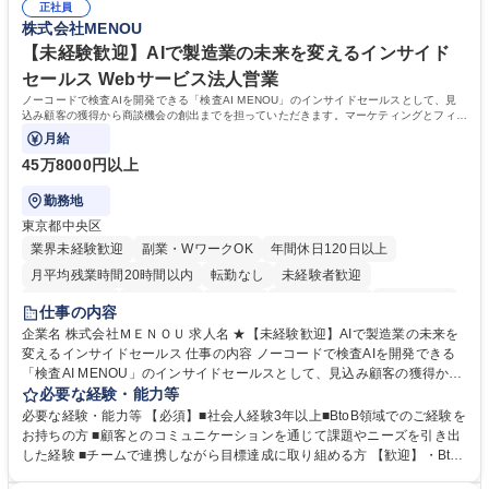
幅広く経験を積みたい意欲がある方に最適な環境です。 募集職種 【総
正社員
のご経験 ■労務管理（給与計算・社会保険手続き・勤怠管理など）の経験
株式会社MENOU
務・人事】未経験歓迎/日立グループ/組織運営を支えるゼネラリストを目
■衛生管理者の資格をお持ちの方 学歴・資格 学歴：大学院 大学 高専 短大
指す
専修学校 高校 語学力： 資格：
【未経験歓迎】AIで製造業の未来を変えるインサイド
セールス Webサービス法人営業
ノーコードで検査AIを開発できる「検査AI MENOU」のインサイドセールスとして、見
込み顧客の獲得から商談機会の創出までを担っていただきます。マーケティングとフィー
ルドセールスをつなぐ役割として、
月給
45万8000円以上
勤務地
東京都中央区
業界未経験歓迎
副業・WワークOK
年間休日120日以上
月平均残業時間20時間以内
転勤なし
未経験者歓迎
時短勤務あり
経験者歓迎
在宅OK
完全週休2日制
交通費支給
仕事の内容
駅近5分以内
土日祝休み
服装自由
企業名 株式会社ＭＥＮＯＵ 求人名 ★【未経験歓迎】AIで製造業の未来を
変えるインサイドセールス 仕事の内容 ノーコードで検査AIを開発できる
「検査AI MENOU」のインサイドセールスとして、見込み顧客の獲得から
商談機会の創出までを担っていただきます。マーケティングとフィールド
必要な経験・能力等
セールスをつなぐ役割として、 適切なタイミングで顧客とコミュニケーシ
必要な経験・能力等 【必須】■社会人経験3年以上■BtoB領域でのご経験を
ョンを取りながら、受注につながる商談機会の最大化を目指します。 【具
お持ちの方 ■顧客とのコミュニケーションを通じて課題やニーズを引き出
体的な仕事内容】 リードへの電話・メールによるアプローチ/リードナー
した経験 ■チームで連携しながら目標達成に取り組める方 【歓迎】・BtoB
チャリングおよび商談創出/CRMを活用した顧客情報の管理・分析/マーケ
SaaS企業での営業またはインサイドセールス経験 ・製造業向けの営業経