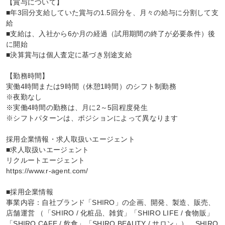
【賞与について】

■年3回分支給していた賞与の1.5回分を、月々の給与に分割して支
給

■支給は、入社から6か月の経過（試用期間の終了が必要条件）後
に開始

■決算賞与は個人査定に基づき別途支給

【勤務時間】

実働4時間または9時間（休憩1時間）のシフト制勤務

※夜勤なし

※実働4時間の勤務は、月に2～5回程度発生

※シフトパターンは、ポジションによって異なります

採用企業情報・求人取扱いエージェント

■求人取扱いエージェント

リクルートエージェント

https://www.r-agent.com/

■採用企業情報

事業内容：自社ブランド「SHIRO」の企画、開発、製造、販売、 
店舗運営 （「SHIRO / 化粧品、雑貨」「SHIRO LIFE / 食物販」
「SHIRO CAFE / 飲食」「SHIRO BEAUTY / サロン」）、SHIRO 