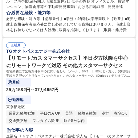
ループ/平均残業時間10H/完全週休2日 仕事の内容 オフィスビル、賃貸マ
ンション、物流倉庫等の不動産開発事業における用地取得、開発推進、賃
貸運営、売却、仲介・活用提案等を行う営業部門において事務業務を担当
必要な経験・能力等
いただきます。 【詳細】・契約書管理、契約書製本、捺印対応、ファイリ
必要な経験・能力等 【必須条件】■学歴：4年制大学卒業以上【歓迎】■宅
ング、登記簿取得、調書取得・支払業務（各種費用支払、支払管理、請
建士資格保有者※応募に際し必須としている資格はありません。宅建士資
求・支払データ登録、取引先マスター申請対応）・予算作成及び予実管
格をお持ちでない方は入社後に取得を推奨しております（取得・維持費用
理・各種稟議書、報告書作成業務・各種台帳管理、交際費・会議費支払報
の一部補助あり） 【求める人物像】 ・向学心豊かで、主体的に行動でき
告書作成及び月次管理・部内総務庶務全般 など※※配属先によっては上記
る方。 ・社内外の多様な関係者と協調して業務を進められるコミュニケー
の他に担当頂く業務が発生する場合があります。 募集職種 【営業事務】
正社員
ション力がある方。 ・チャレンジを厭わず、粘り強く業務に取り組める
TGオクトパスエナジー株式会社
業務職/三井物産グループ/平均残業時間10H/完全週休2日
方。多様な関係者と謙虚に信頼関係を構築でき、期限を意識したスケジュ
ール管理が出来る方。※将来的に他部署（営業部門、コーポレート部門）
【リモート/カスタマーサクセス】平日夕方以降を中心
へのジョブローテーションの可能性があります。 学歴・資格 学歴：大学
にリモートワークで対応 その他カスタマーサクセス
院 大学 語学力： 資格：宅地建物取引士
在宅勤務にて緊急案件を中心に問い合わせ（メール、SMS、LINEなど）対応、契約開始
手続き処理などを行なっていただきます。カスタマーサクセス（Digiops：デジオプス）
と運用構築の業務となります。
月給
29万1582円～37万4957円
勤務地
東京都港区
業界未経験歓迎
平日のみOK
英語
経験者歓迎
夕方
在宅OK
交通費支給
フルタイム歓迎
駅近5分以内
仕事の内容
企業名 ＴＧオクトパスエナジー株式会社 求人名 【リモート/カスタマーサ