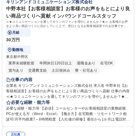
キリンアンドコミュニケーションズ株式会社
待され。組織を支えるスペシャリストとして、チームに貢献し、結果的に
社員から頼られる存在になることができます。平均19:30の退勤以降の業
中野本社【お客様相談室】お客様のお声をもとにより良
務の持ち帰りも禁止されており、メリハリのある働き方となります。 学
い商品づくりへ貢献 インバウンドコールスタッフ
歴・資格 学歴：大学院 大学 高専 短大 語学力： 資格：
≪★コミュニケーションを通してキリンのファンを増やしませんか？★≫ お客様のお声
をより良い商品づくりに活かしていく上で、窓口となるお客様相談室でのお仕事です。
月給
30万円
勤務地
東京都中野区
業界未経験歓迎
年間休日120日以上
退職金あり
在宅OK
賞与あり
交通費支給
土日祝休み
寮・社宅あり
仕事の内容
企業名 キリンアンドコミュニケーションズ株式会社 求人名 中野本社【お
客様相談室】お客様のお声をもとにより良い商品づくりへ貢献 仕事の内容
≪★コミュニケーションを通してキリンのファンを増やしませんか？★≫
お客様のお声をより良い商品づくりに活かしていく上で、窓口となるお客
必要な経験・能力等
様相談室でのお仕事です。 日々お客様からいただくキリングループへのご
必要な経験・能力等 【必須】コールセンターやお客様相談室の業務経験、
意見を、企業活動に活かしています。お客様からの声に迅速かつ誠意をも
PCが使える方（Word・Excel）【働き方】在宅勤務・リモートワーク相
って対応、情報提供するとともにグループ内活動に反映しています。 【具
談可/月平均残業7～8時間程度 【入社後の研修】着任から1か月は電話対応
体的には】電話応対、メール、お手紙対応、ご指摘品調査報告書作成、有
のOJTを中心に実施し、電話対応に慣れた段階でメール・手紙のOJTを実
人チャットボット対応など。 【1日の対応件数】■電話：月間一人当たり
施する予定です。独り立ち以降もしっかりフォローする体制を整えていま
平均100件前後■メール・手紙：同上40件前後 募集職種 中野本社【お客様
正社員
すのでご安心ください。 【当社について】キリングループの広報機能を担