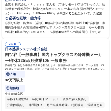
服装自由
企業名 株式会社ＨＲｂａｓｅ 求人名 【フルリモート/フルフレックス】給
与/社保の業務設計・標準化担当ポジション 仕事の内容 労務専門AIエージ
ェント「HRbase」「HRbase PRO」を展開する当社において、労務業務
のオペレーション設計担当をクライアントの課題や要望をヒアリングし、
必要な経験・能力等
業務設計やシステム設定へと落とし込むポジションです。 【具体的に
必要な経験・能力等 【必須】■給与計算の実務経験1年以上■社会保険・雇
は】・業務オペレーション設計（要件定義/顧客ヒアリング/業務オペレー
用保険手続きの実務経験■顧客ヒアリング～業務フロー設計・ルール整備
ションの洗い出し、ルール整備、システム設定) ・業務マニュアル作成、
の経験 ■基本的なExcelスキル・PC操作■AI活用への興味関心 【やりが
改善 ・給与、賞与計算、及び明細発行 ・社会保険手続（入退社時、年間
い】必要に応じてコンサルティングも行いながら、給与計算や社会保険手
業務など） ・顧客企業のメイン担当者としての窓口対応業務 ・その他
続に関わるフローの設計、マニュアルの作成まで幅広く担当します。単な
（年調等の年次業務など） 募集職種 【フルリモート/フルフレックス】給
正社員
る設計にとどまらず、ご自身が現場のエキスパートとしてオペレーション
日本熱源システム株式会社
与/社保の業務設計・標準化担当ポジション
を実行する機会もあり、実務と改善の両面でスキルを発揮できる環境で
す。 学歴・資格 学歴：大学院 大学 高専 短大 専修学校 高校 語学力： 資
四ツ谷【一般事務】国内トップクラスの冷凍機メーカ
格：
ー/年休125日/月残業10h 一般事務
技術部門における事務作業全般を担当します。見積書や発注書の作成、データ集計、CA
Dを用いた図面修正補助、電話・メール対応などを通じて現場の技術者を支えるポジショ
ンです。
月給
32万円以上
勤務地
東京都新宿区
業界未経験歓迎
年間休日120日以上
資格取得支援あり
介護休暇あり
車通勤OK
月平均残業時間20時間以内
退職金あり