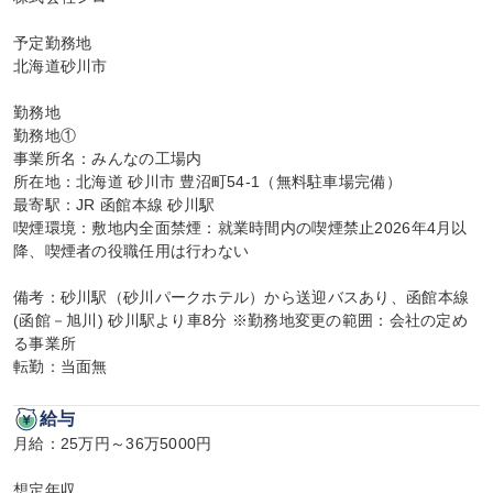
予定勤務地

北海道砂川市

勤務地

勤務地①

事業所名：みんなの工場内

所在地：北海道 砂川市 豊沼町54-1（無料駐車場完備）

最寄駅：JR 函館本線 砂川駅

喫煙環境：敷地内全面禁煙：就業時間内の喫煙禁止2026年4月以
降、喫煙者の役職任用は行わない

備考：砂川駅（砂川パークホテル）から送迎バスあり、函館本線
(函館－旭川) 砂川駅より車8分 ※勤務地変更の範囲：会社の定め
る事業所

転勤：当面無
給与
月給：25万円～36万5000円

想定年収
