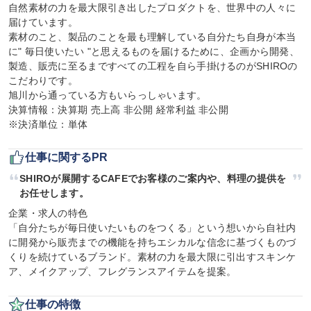
自然素材の力を最大限引き出したプロダクトを、世界中の人々に
届けています。

素材のこと、製品のことを最も理解している自分たち自身が本当
に" 毎日使いたい "と思えるものを届けるために、企画から開発、
製造、販売に至るまですべての工程を自ら手掛けるのがSHIROの
こだわりです。

旭川から通っている方もいらっしゃいます。

決算情報：決算期 売上高 非公開 経常利益 非公開

※決済単位：単体
仕事に関するPR
SHIROが展開するCAFEでお客様のご案内や、料理の提供を
お任せします。
企業・求人の特色

「自分たちが毎日使いたいものをつくる」という想いから自社内
に開発から販売までの機能を持ちエシカルな信念に基づくものづ
くりを続けているブランド。素材の力を最大限に引出すスキンケ
ア、メイクアップ、フレグランスアイテムを提案。
仕事の特徴