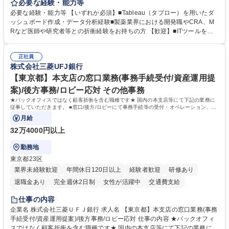
し、研究成果を最大化していただくための導入後サポートや解析コンサル
必要な経験・能力等
ティング、活用アドバイス業務等をお任せします。 ■活用コンサルティン
必要な経験・能力等 【いずれか必須】■Tableau（タブロー）を用いたダ
グ：疾患再発率の調査や薬剤効果の可視化等の目的に合わせ、プラットフ
ッシュボード作成・データ分析経験■製薬業界における開発職やCRA、M
ォーム上で可能な解析手法を提案 ■オンボーディング：ツールの操作説明
Rなど医師や研究者等との折衝経験をお持ちの方 【歓迎】■ITツールを用
に加え医療統計やデータ抽出の基礎レクチャー■開発へのフィードバッ
いた顧客サポート経験 【働き方】リモートメインのため、どこからでも参
ク：ユーザー要望を開発部門へ繋ぎ、プロダクトの利便性向上へ貢献。医
画可能です。オンラインツール（ZoomやTeams等）を用いた柔軟なサポ
療現場のDX化を推進するやりがいがあります。【業務内容の変更範囲】
正社員
ート体制を構築しています。 【採用背景】導入先が急増しており、専任の
株式会社三菱UFJ銀行
当社の指定する業務 募集職種 【カスタマーサクセス】リモートメイン/医
カスタマーサクセス組織を強化するための増員採用です。営業担当からの
療データ解析システム/完全週休2日
丁寧なOJTがあり、医療データ解析の専門知識をキャッチアップできる環
【東京都】本支店の窓口業務(事務手続受付/資産運用提
境です。社会貢献性の高い分野で専門性を磨きたい方を歓迎します。 学
案)/後方事務/ロビー応対 その他事務
歴・資格 学歴：大学院 大学 高専 短大 専修学校 高校 語学力： 資格：
★バックオフィスではなく顧客折衝を含む職種です★ 国内の本支店等にて下記の業務に
従事していただきます。 ■窓口/後方/ロビーにて事務手続等の受付・オペレーション、お
客様対応
月給
32万4000円以上
勤務地
東京都23区
業界未経験歓迎
年間休日120日以上
経験者歓迎
研修あり
退職金あり
完全週休2日制
女性が活躍中
交通費支給
土日祝休み
仕事の内容
企業名 株式会社三菱ＵＦＪ銀行 求人名 【東京都】本支店の窓口業務(事務
手続受付/資産運用提案)/後方事務/ロビー応対 仕事の内容 ★バックオフィ
スではなく顧客折衝を含む職種です★ 国内の本支店等にて下記の業務に従