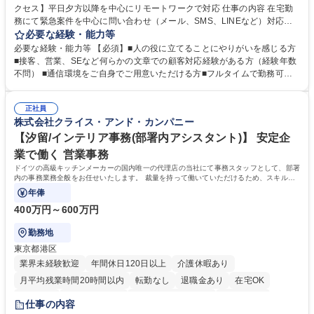
クセス】平日夕方以降を中心にリモートワークで対応 仕事の内容 在宅勤
務にて緊急案件を中心に問い合わせ（メール、SMS、LINEなど）対応、
契約開始手続き処理などを行なっていただきます。カスタマーサクセス
必要な経験・能力等
（Digiops：デジオプス）と運用構築の業務となります。 ■お問い合わせ
必要な経験・能力等 【必須】■人の役に立てることにやりがいを感じる方
対応業務全般（システム入力、契約手続き含む） ■デジタルコミュニケー
■接客、営業、SEなど何らかの文章での顧客対応経験がある方（経験年数
ションツール（メール、SMS、LINE等）を使用 ■お客様のニーズに応じた
不問） ■通信環境をご自身でご用意いただける方■フルタイムで勤務可能
新プラン案内やトラブル対応 ■土日祝は主にメールでの対応、緊急度の高
な方 ※土日祝は1名体制となるため一人の環境で責任を持って業務を行っ
い問い合わせを優先 ■緊急時の電話対応 エネルギー×Tech！お客様に寄り
ていただける方【歓迎要件】■再生可能エネルギーを世の中に広め地球環
添ってサービス提供できることが魅力 募集職種 【リモート/カスタマーサ
正社員
境に貢献したい■改善提案や改善アクション等新しいことに意欲がある方
株式会社クライス・アンド・カンパニー
クセス】平日夕方以降を中心にリモートワークで対応
【英語（語学力）】■翻訳ツールを用い英語でコミュニケーションをとる
ことに抵抗がない方■英語は話せなくても問題はありませんが、英語が話
【汐留/インテリア事務(部署内アシスタント)】 安定企
せますと、よりチャンスが広がります。※日本語がネイティブレベル必須
業で働く 営業事務
学歴・資格 学歴：大学院 大学 高専 短大 専修学校 高校 語学力： 資格：
ドイツの高級キッチンメーカーの国内唯一の代理店の当社にて事務スタッフとして、部署
内の事務業務全般をお任せいたします。 裁量を持って働いていただけるため、スキルア
ップも可能です。
年俸
400万円～600万円
勤務地
東京都港区
業界未経験歓迎
年間休日120日以上
介護休暇あり
月平均残業時間20時間以内
転勤なし
退職金あり
在宅OK
育休あり
完全週休2日制
インセンティブあり
交通費支給
仕事の内容