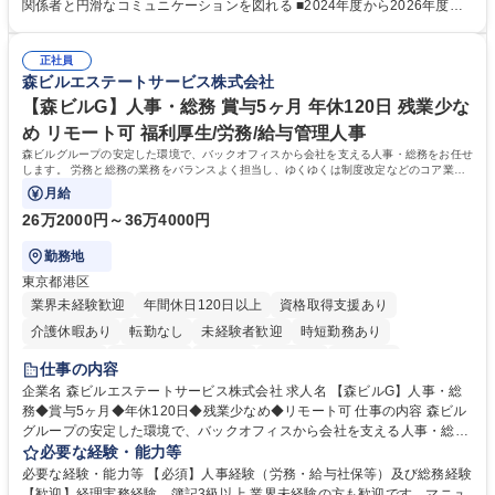
鑑みてジョブローテーションを行います。 【育成】OJTでの現場育成や研
関係者と円滑なコミュニケーションを図れる ■2024年度から2026年度ま
修カリキュラムを通じて、Daigasグループの業務で必要となる知識につい
での3ヵ年を対象とする「Daigasグループ中期経営計画2026」を策定しま
て学んでいただきます。 募集職種 【第二新卒】事務系総合職 #関西を代
した。https://www.osakagas.co.jp/company/press/pr2024/1777576_564
表するインフラ企業 #ポテンシャル採用
正社員
72.html ■エネルギーセキュリティの不安定化や気候変動による自然災害の
森ビルエステートサービス株式会社
甚大化など、これまで以上に社会課題解決の重要性が高まっています。
「未来の日常」の創造に向けて持続可能な社会の実現に貢献してまいりま
【森ビルG】人事・総務 賞与5ヶ月 年休120日 残業少な
す。 学歴・資格 学歴：大学院 大学 語学力： 資格：
め リモート可 福利厚生/労務/給与管理人事
森ビルグループの安定した環境で、バックオフィスから会社を支える人事・総務をお任せ
します。 労務と総務の業務をバランスよく担当し、ゆくゆくは制度改定などのコア業務
にも挑戦できる、やりがいある環境です。
月給
26万2000円～36万4000円
勤務地
東京都港区
業界未経験歓迎
年間休日120日以上
資格取得支援あり
介護休暇あり
転勤なし
未経験者歓迎
時短勤務あり
経験者歓迎
退職金あり
在宅OK
賞与あり
育休あり
仕事の内容
完全週休2日制
交通費支給
長期歓迎
駅近5分以内
土日祝休み
企業名 森ビルエステートサービス株式会社 求人名 【森ビルG】人事・総
務◆賞与5ヶ月◆年休120日◆残業少なめ◆リモート可 仕事の内容 森ビル
グループの安定した環境で、バックオフィスから会社を支える人事・総務
をお任せします。 労務と総務の業務をバランスよく担当し、ゆくゆくは制
必要な経験・能力等
度改定などのコア業務にも挑戦できる、やりがいある環境です。 ■勤怠管
必要な経験・能力等 【必須】人事経験（労務・給与社保等）及び総務経験
理、給与計算、社会保険手続き、年末調整等の労務管理全般 ■入退社手続
【歓迎】経理実務経験、簿記3級以上 業界未経験の方も歓迎です。マニュ