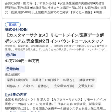
などの上流工程から関与していただきます。 【主な業務内容】■安全衛生
必要な経験・能力等 【いずれか必須】■安全衛生業務の実務経験■労務管
業務（ストレスチェック、健康診断の運用、産業医との連携 など）■健康
理業務の実務経験 ■健康経営の推進または認証申請に関する業務経験 ※目
経営認証取得に向けた企画・推進■労務管理（労働時間の分析、労働環境
安：従業員数500名以上規模の企業でのご経験 【求める人物像】■周囲
の改善）■規程改定、制度設計、業務改善の推進■労働基準監督署対応、団
（社員・経営層）と円滑にコミュニケーションを図れる方■労務課題に対
体交渉対応 など 【採用背景】現在組織変革期の為、労務領域から組織力
し、迅速かつ的確に対応できる問題解決力をお持ちの方■チームおよび他
を底上げすべく、ともにご活躍いただける方の増員募集となります。 募集
正社員
部門と連携しながら業務を推進できる方■Excelや労務管理システムの実務
株式会社4DIN
職種 【人事・労務担当】安全衛生・健康経営推進・労務管理/創業80年老
使用経験をお持ちの方 学歴・資格 学歴：大学院 大学 高専 短大 専修学校
舗メーカー
高校 語学力： 資格：
【カスタマーサクセス】リモートメイン/医療データ解
析システム/完全週休2日 インバウンドコールスタッフ
大学病院、製薬企業、研究機関等に対し、自社開発の医療データ解析システムを最大限に
活用し、研究成果を最大化していただくための導入後サポートや解析コンサルティング、
活用アドバイス業務等をお任せします。
月給
41万7000円～50万円
勤務地
東京都港区
業界未経験歓迎
年間休日120日以上
転勤なし
経験者歓迎
研修あり
在宅OK
育休あり
完全週休2日制
交通費支給
駅近5分以内
土日祝休み
仕事の内容
企業名 株式会社４ＤＩＮ 求人名 【カスタマーサクセス】リモートメイン/
医療データ解析システム/完全週休2日 仕事の内容 大学病院、製薬企業、
研究機関等に対し、自社開発の医療データ解析システムを最大限に活用