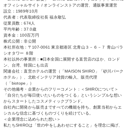
オフィシャルサイト / オンラインストアの運営、通販事業運営

設立：1989年10月

代表者：代表取締役社長 福永敬弘

従業員数：674人

平均年齢：37.0歳

資本金：100百万円

株式公開：非公開

本社所在地：〒107-0061 東京都港区 北青山３－６－７ 青山パラ
シオタワー ８階

本社以外の事業所：■日本全国に展開する直営店のほか、ロンド
ン、台湾、韓国にも出店

関連会社：直営ホテルの運営（「MAISON SHIRO」「砂川パーク
ホテル」）、北欧インテリア雑貨の輸入、販売代理
（「biotope」）

その他備考・企業からのフリーコメント：＜SHIROについて＞

「自分たちが毎日使いたいものをつくる」というシンプルな想い
からスタートしたコスメティックブランド。

自社内に開発から販売まですべての機能を持ち、創業当初からエ
シカルな信念に基づくものづくりを続けている。

＜企業理念に込められた想い＞

私たちSHIROは「世の中をしあわせにすること」を理念に掲げ、