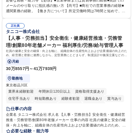
必要な経験・能力等 【必須】■営業事務または貿易事務の経験■英語での
業務、請求書発行 ■海外工場とのスケジュール調整 ■在庫管理 ■輸入書類
メールのやり取りに抵抗感の無い方 【尚可】■商社での営業事務の経験■
の確認・作成 ■配送手配 ■通関業者を通して行う輸出入業全般 ■倉庫との
通関業務の経験。 【働き方について】所定労働時間は7時間と短めで、残
倉入れ調整等 ※ゼネラリストとしてのキャリアアップを目指すことが可能
業も月平均20時間以下です。時差出勤制度や週1日のリモート勤務も相談
です。単に商品を販売するだけでなく原料の仕入れから販売までをトータ
可能で、ワークライフバランスを保ち長期就業しやすい環境です。 【当社
ルプロデュースしているため、商品に関わる全ての業務をサポート頂きま
正社員
の強み】1991年の設立以来、外食産業を中心としたお客様の多様なニー
タニコー株式会社
す。 募集職種 東京都中央区【営業事務・貿易事務】食品商社/残業少なめ/
ズに沿った冷凍水産物等の生産・輸入・販売を一貫して手掛けています。
リモート等相談可
自社工場と海外拠点の強固な連携によるワンストップサービスが最大の強
【人事・労務担当】安全衛生・健康経営推進・労務管
みです。 学歴・資格 学歴：大学院 大学 語学力：英語 資格：
理/創業80年老舗メーカー 福利厚生/労務/給与管理人事
社員の健康と安全の確保・向上を軸に、組織全体の生産性向上および企業価値の向上のた
め、経営層と密接に連携しながら、定型業務にとどまらず、制度設計や施策立案などの上
流工程から関与していただきます。
月給
30万8557円～41万7939円
勤務地
東京都品川区
業界未経験歓迎
年間休日120日以上
資格取得支援あり
住宅手当あり
時短勤務あり
経験者歓迎
退職金あり
賞与あり
完全週休2日制
交通費支給
駅近5分以内
土日祝休み
仕事の内容
寮・社宅あり
企業名 タニコー株式会社 求人名 【人事・労務担当】安全衛生・健康経営
推進・労務管理/創業80年老舗メーカー 仕事の内容 社員の健康と安全の確
保・向上を軸に、組織全体の生産性向上および企業価値の向上のため、経
営層と密接に連携しながら、定型業務にとどまらず、制度設計や施策立案
必要な経験・能力等