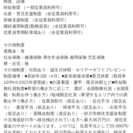
制度、設備

時短制度 （一部従業員利用可）

出産・育児支援制度 （全従業員利用可）

研修支援制度 （全従業員利用可）

継続雇用制度(勤務延長) （全従業員利用可）

従業員専用駐車場あり （全従業員利用可）

その他制度

退職金：有

社会保険：健康保険 厚生年金保険 雇用保険 労災保険

寮・社宅：無

その他制度：社割あり・誕生日休暇・ホリデーギフトプレゼント

制度備考：■昇給年1回（4月）■産前産後休業■育児休業（取得率
100%※2023年度実績）■介護看護・慶弔・罹災休暇など■時短勤
務社員制度■希望の働き方に応じて、選択：全国勤務社員（全国異
動・転勤を伴う働き方）/地域限定社員（希望するエリア内での異
動を伴う働き方）・従業員割引（規定あり）・赴任手当（規定あ
り）・家賃手当（規定あり）・帰省手当（規定あり）・出張手当
（規定あり）・退職金制度（規定あり）・砂川市移住支援金制度
※北海道砂川市へ移住検討されている方へ最大36万円の、移住支
援金のサポートがあります。シロでは、住居手当として20,000円/
月を支給しておりますが、砂川市内へ転居される場合は、移住支