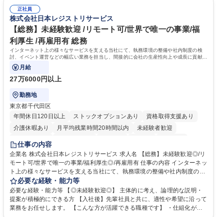
ティング施策と連携したフォローアップ/商談化率向上に向けた改善提案・
験 ・オフライン・オンラインセミナー登壇経験 ・マーケティング施策の
実行/フィールドセールスへの案件連携 募集職種 ★【未経験歓迎】AIで製
正社員
企画・実行経験 ・CRM・リードナーチャリングに関する知見 ・データを
株式会社日本レジストリサービス
造業の未来を変えるインサイドセールス
もとに営業プロセスを改善した経験 学歴・資格 学歴：大学院 大学 高専 短
大 専修学校 高校 語学力： 資格：
【総務】未経験歓迎 /リモート可/世界で唯一の事業/福
利厚生 /再雇用有 総務
インターネット上の様々なサービスを支える当社にて、執務環境の整備や社内制度の検
討、イベント運営などの幅広い業務を担当し、間接的に会社の生産性向上や成長に貢献し
ている部署です。
月給
27万6000円以上
勤務地
東京都千代田区
年間休日120日以上
ストックオプションあり
資格取得支援あり
介護休暇あり
月平均残業時間20時間以内
未経験者歓迎
住宅手当あり
時短勤務あり
研修あり
在宅OK
賞与あり
仕事の内容
完全週休2日制
交通費支給
駅近5分以内
土日祝休み
服装自由
企業名 株式会社日本レジストリサービス 求人名 【総務】未経験歓迎◎/リ
モート可/世界で唯一の事業/福利厚生◎/再雇用有 仕事の内容 インターネッ
ト上の様々なサービスを支える当社にて、執務環境の整備や社内制度の検
討、イベント運営などの幅広い業務を担当し、間接的に会社の生産性向上
必要な経験・能力等
や成長に貢献している部署です。 会社の全メンバーが安心して長く成果を
必要な経験・能力等 【◎未経験歓迎◎】 主体的に考え、論理的な説明・
発揮できる環境を整えるために、毎日のメンテナンスや維持管理に加え、
提案が積極的にできる方 【入社後】先輩社員と共に、適性や希望に沿って
新たな施策検討を積極的に行っていただき、会社全体を巻き込み課題解決
業務をお任せします。 【こんな方が活躍できる職種です】 ・仕組化が好
を推進。 ・オフィス運営：執務環境の整備・物品管理・社内規定整備/改
き/得意・協働の姿勢を持っている・優先順位付け、マルチタスクが得意・