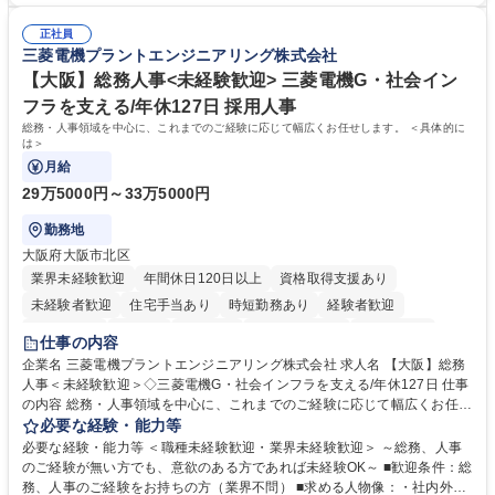
善・イベント企画/運営・非常時の対応 など、本人の希望や適性によって
様々な立場で物事を考えられる・定型業務だけでなく突発的な出来事にも
幅広い業務の体得が可能で、多様なキャリアパスを描くことも可能です。
正社員
対処できる・新しいことに興味関心がある 【魅力】■自己啓発支援：資格
三菱電機プラントエンジニアリング株式会社
募集職種 【総務】未経験歓迎◎/リモート可/世界で唯一の事業/福利厚生◎/
取得や通信教育など費用の80%（年間25万円まで）を補助 ■住宅手当：家
再雇用有
賃の50%（月額7万円まで）を補助 学歴・資格 学歴：大学院 大学 語学
【大阪】総務人事<未経験歓迎> 三菱電機G・社会イン
力： 資格：
フラを支える/年休127日 採用人事
総務・人事領域を中心に、これまでのご経験に応じて幅広くお任せします。 ＜具体的に
は＞
月給
29万5000円～33万5000円
勤務地
大阪府大阪市北区
業界未経験歓迎
年間休日120日以上
資格取得支援あり
未経験者歓迎
住宅手当あり
時短勤務あり
経験者歓迎
退職金あり
在宅OK
賞与あり
完全週休2日制
交通費支給
仕事の内容
駅近5分以内
土日祝休み
服装自由
寮・社宅あり
食事補助あり
企業名 三菱電機プラントエンジニアリング株式会社 求人名 【大阪】総務
人事＜未経験歓迎＞◇三菱電機G・社会インフラを支える/年休127日 仕事
の内容 総務・人事領域を中心に、これまでのご経験に応じて幅広くお任せ
します。 ＜具体的には＞ ・総務/人事労務（給与・社保・勤怠管理など）
必要な経験・能力等
・採用・教育研修 ・福利厚生運用 など ※基本的には事務所勤務ですが、
必要な経験・能力等 ＜職種未経験歓迎・業界未経験歓迎＞ ～総務、人事
採用や教育等の業務内容により、関西圏以外への日帰り・宿泊を伴う国内
のご経験が無い方でも、意欲のある方であれば未経験OK～ ■歓迎条件：総
出張もございます。 ※担当業務を持ちつつ、お互いに助け合いながら、総
務、人事のご経験をお持ちの方（業界不問） ■求める人物像：・社内外の