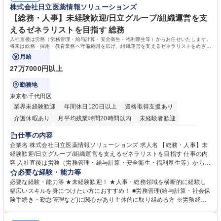
株式会社日立医薬情報ソリューションズ
相談室】お客様のお声をもとにより良い商品づくりへ貢献
う会社として、お客様との出会いを大切にし、磨き上げたホスピタリティ
を込めてコミュニケーションをとりながら広報関連業務を行っておりま
【総務・人事】未経験歓迎/日立グループ/組織運営を支
す。 学歴・資格 学歴：大学院 大学 高専 短大 専修学校 高校 語学力： 資
えるゼネラリストを目指す 総務
格：
入社直後は労務（労務管理・給与計算・安全衛生・福利厚生等）からお任せいたします。
将来は総務・採用・教育業務へ守備範囲を広げ、組織運営を支えるゼネラリストをめざせ
ます。
月給
27万7000円以上
勤務地
東京都千代田区
業界未経験歓迎
年間休日120日以上
資格取得支援あり
介護休暇あり
月平均残業時間20時間以内
未経験者歓迎
住宅手当あり
時短勤務あり
退職金あり
在宅OK
賞与あり
仕事の内容
育休あり
完全週休2日制
交通費支給
土日祝休み
寮・社宅あり
企業名 株式会社日立医薬情報ソリューションズ 求人名 【総務・人事】未
経験歓迎/日立グループ/組織運営を支えるゼネラリストを目指す 仕事の内
容 入社直後は労務（労務管理・給与計算・安全衛生・福利厚生等）からお
任せいたします。将来は総務・採用・教育業務へ守備範囲を広げ、組織運
必要な経験・能力等
営を支えるゼネラリストをめざせます。 ・初期業務：労働時間管理、給与
必要な経験・能力等 ★未経験歓迎！ ★人事・総務領域を横断的に経験し
計算、社会保険対応、福利厚生管理、安全衛生、健康経営推進等をお任せ
幅広いスキルを身につけたい方におすすめ！ ■労務管理(給与計算・社会保
します。ご経験に応じて、休職者管理など、幅広く経験を積んでいただき
険手続き・勤怠管理など)に関心があり主体的に取り組める方 ※労務経験
ます。 ・将来的な広がり：総務・採用・教育・税務対応・経営企画等。
者は早期にご活躍いただけます。 ■チームで仕事を推進できる方■将来は
★メンバーがマンツーマンで丁寧に教えるため、ご経験が浅くても安心！
マネジメント職として活躍したい 【尚可】■人事、労務、採用、教育業務