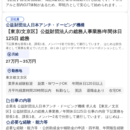
き、社内規定の改定や人事制度改定などのコア業務 ■社内イベントの企画
アルと部内OJT体制があるため、即戦力として安心して始められます。
運営やその他総務業務全般 ※労務と総務を1：1の割合でお任せ。 入社後
【魅力・やりがい】森ビルGの安定基盤で労務から総務まで幅広く携われ
は部内のOJTを中心に、あなたの経験に合わせて不足している部分はいつ
ます。定型業務に留まらず、社内規定や人事制度の改定など会社のコア業
でも質問・相談できる環境が整っているため、安心して成長できます。 募
正社員
務に挑戦できるため、自身の成長と組織への貢献度をダイレクトに実感で
公益財団法人日本アンチ・ドーピング機構
集職種 【森ビルG】人事・総務◆賞与5ヶ月◆年休120日◆残業少なめ◆
きます。 残業少なめ、週1日リモート可など、ワークライフバランスを保
リモート可
ち長期活躍できる環境です。 「これまでの幅広い経験を活かし、長期的な
【東京/文京区】公益財団法人の総務人事業務/年間休日
キャリアを築きたい」という前向きな意欲と挑戦を全力で応援します。 学
125日 総務
歴・資格 学歴：大学院 大学 高専 短大 専修学校 高校 語学力： 資格：日商
下記業務を部長1名、課長1名、メンバー2名で分担して遂行しています。 はじめは担当
簿記検定1級 日商簿記検定2級 日商簿記検定3級
者として業務を覚えていただき、ゆくゆくはリーダーやマネージャーポジションとして活
躍いただくことを期待しています。
月給
27万円～35万円
勤務地
東京都文京区
業界未経験歓迎
副業・WワークOK
年間休日120日以上
月平均残業時間20時間以内
転勤なし
英語
退職金あり
在宅OK
賞与あり
育休あり
完全週休2日制
交通費支給
土日祝休み
仕事の内容
食事補助あり
企業名 公益財団法人日本アンチ・ドーピング機構 求人名 【東京／文京
区】公益財団法人の総務人事業務／年間休日125日 仕事の内容 下記業務を
部長1名、課長1名、メンバー2名で分担して遂行しています。 はじめは担
当者として業務を覚えていただき、ゆくゆくはリーダーやマネージャーポ
必要な経験・能力等
ジションとして活躍いただくことを期待しています。 【総務・人事グルー
必要な経験・能力等 ・公的助成金や補助金の申請・四半期、年間報告経験