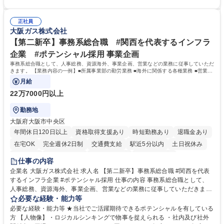
務部という組織として協力しながら進める体制です。 募集職種 【大阪】
関係各部門との調整を率先して行い、業務を円滑に遂行できる協調性やコ
総務人事＜未経験歓迎＞◇三菱電機G・社会インフラを支える/年休127日
ミュニケーション能力を持っている方 ・人事総務領域に興味がありゼネラ
正社員
リスト志向をお持ちの方 学歴・資格 学歴：大学院 大学 語学力： 資格：
大阪ガス株式会社
【第二新卒】事務系総合職 #関西を代表するインフラ
企業 #ポテンシャル採用 事業企画
事務系総合職として、人事総務、資源海外、事業企画、営業などの業務に従事していただ
きます。 【業務内容の一例】■所属事業部の勤労業務 ■海外に関係する各種業務 ■営業部
門の企画スタッフ、ルート営業
月給
22万7000円以上
勤務地
大阪府大阪市中央区
年間休日120日以上
資格取得支援あり
時短勤務あり
退職金あり
在宅OK
完全週休2日制
交通費支給
駅近5分以内
土日祝休み
服装自由
第二新卒歓迎
寮・社宅あり
食事補助あり
仕事の内容
企業名 大阪ガス株式会社 求人名 【第二新卒】事務系総合職 #関西を代表
するインフラ企業 #ポテンシャル採用 仕事の内容 事務系総合職として、
人事総務、資源海外、事業企画、営業などの業務に従事していただきま
す。 【業務内容の一例】■所属事業部の勤労業務 ■海外に関係する各種業
必要な経験・能力等
務 ■営業部門の企画スタッフ、ルート営業 【キャリアパス】入社後の配属
必要な経験・能力等 ★当社でご活躍期待できるポテンシャルを有している
ポジションで一定期間ご活躍頂いた後、本人の適性及び将来のキャリアを
方 【人物像】・ロジカルシンキングで物事を捉えられる ・社内及び社外