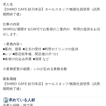
求人名

【SHIRO CAFE 砂川本店】ホールスタッフ/無期社員登用（試用
期間終了後）

仕事の内容

SHIROが展開するCAFEでお客様のご案内や、料理の提供をお任
せします。

＜業務内容＞

■案内、接客 ■注文の受付 ■料理やドリンクの提供

■レジ ■開店前準備、閉店後の片づけ

■食材の仕込み作業 ■清掃 など

※業務変更の範囲：シロが定める業務全般

募集職種

【SHIRO CAFE 砂川本店】ホールスタッフ/無期社員登用（試用
期間終了後）
求めている人材
必要な経験・能力等
