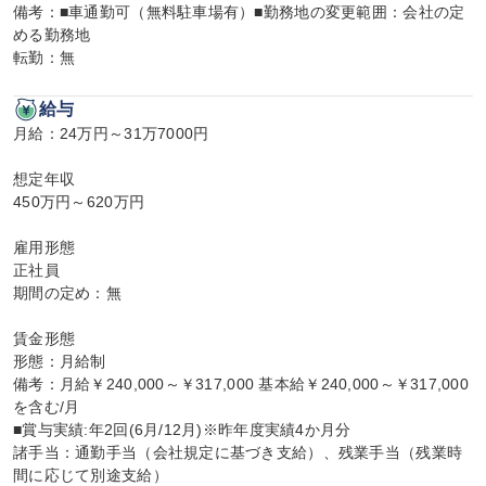
備考：■車通勤可（無料駐車場有）■勤務地の変更範囲：会社の定
める勤務地

転勤：無
給与
月給：24万円～31万7000円

想定年収

450万円～620万円

雇用形態

正社員

期間の定め：無

賃金形態

形態：月給制

備考：月給￥240,000～￥317,000 基本給￥240,000～￥317,000
を含む/月

■賞与実績:年2回(6月/12月)※昨年度実績4か月分

諸手当：通勤手当（会社規定に基づき支給）、残業手当（残業時
間に応じて別途支給）
