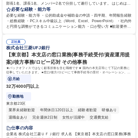
部長1名、課長1名、メンバー2名で分担して遂行しています。 はじめは担
当者として業務を覚えていただき、ゆくゆくはリーダーやマネージャーポ
必要な経験・能力等
ジションとして活躍いただくことを期待しています。 【総務・人事グルー
必要な経験・能力等 ・公的助成金や補助金の申請・四半期、年間報告経験
プの業務内容】 ・人事制度関連 ・採用活動 ・教育研修の企画、実行 ・勤
・総務経験 ・PCスキル中級以上（Word、Excel、PowerPoint） ・社内外
怠管理 ・官公庁への各種提出 ・法定の会議運営（評議員会、理事会） ・
と円滑な調整ができるコミュニケーション能力 ・口が堅い方 ■歓迎要件
コンプライアンス ・内部規程やルールの管理、整備、文書管理 ・契約関
・採用業務経験 ・英語に抵抗がない方 ・営業経験 学歴・資格 学歴：大学
連 ・衛生管理 ・防災関連・公的助成金の管理・オフィス、ファシリティ
院 大学 高専 短大 専修学校 高校 語学力： 資格：
管理 ・福利厚生関連 ・職員からの問合せ、相談対応 ・その他日常の総務
正社員
株式会社三菱UFJ銀行
業務全般 募集職種 【東京／文京区】公益財団法人の総務人事業務／年間
休日125日
【東京都】本支店の窓口業務(事務手続受付/資産運用提
案)/後方事務/ロビー応対 その他事務
★バックオフィスではなく顧客折衝を含む職種です★ 国内の本支店等にて下記の業務に
従事していただきます。 ■窓口/後方/ロビーにて事務手続等の受付・オペレーション、お
客様対応
月給
32万4000円以上
勤務地
東京都23区
業界未経験歓迎
年間休日120日以上
経験者歓迎
研修あり
退職金あり
完全週休2日制
女性が活躍中
交通費支給
土日祝休み
仕事の内容
企業名 株式会社三菱ＵＦＪ銀行 求人名 【東京都】本支店の窓口業務(事務