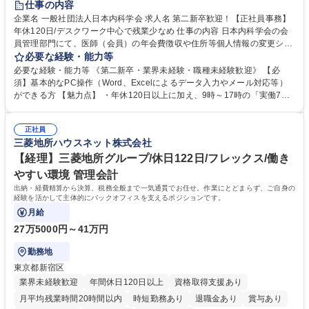
仕事の内容
企業名 一般社団法人日本内科学会 求人名 第二新卒歓迎！【正社員事務】
年休120日/デスクワーク中心で残業少なめ 仕事の内容 日本内科学会の会
員管理部門にて、医師（会員）の年会費徴収や住所等個人情報の変更シス
テム入力、電話・FAX対応をお任せします。将来的には、各種委員会の運
必要な経験・能力等
営事務局業務などにも幅広く携わっていただきます。 【会員管理・データ
必要な経験・能力等 《第二新卒・業界未経験・職種未経験歓迎》 【必
入力業務】 ・医師（会員）の住所変更、個人情報のシステム登録・更新
須】基本的なPC操作（Word、Excelによるデータ入力やメール対応等）
・年会費の徴収管理や入金データの照合確認 【問い合わせ対応】 ・会員
ができる方 【魅力点】 ・年休120日以上に加え、9時～17時の「実働7時
（医師）からの電話、FAX、ネット申請に伴う相談受付 ・複雑な案件のへ
間勤務」で残業も少なくワークライフバランスは抜群です。 【将来的な業
のエスカレーション・連携対応 募集職種 第二新卒歓迎！【正社員事務】
務（各種委員会運営）】 ・学会内における各種委員会のスケジュール調
年休120日/デスクワーク中心で残業少なめ
正社員
整、資料作成、当日の運営サポート 学歴・資格 学歴：大学院 大学 語学
三菱地所ハウスネット株式会社
力： 資格：
【経理】三菱地所グループ/休日122日/フレックス/働き
やすい環境 管理会計
出納・経費精算から決算、税務全般まで一気通貫でお任せ。作業にとどまらず、ご自身の
経験を活かして主体的にバックオフィスを支えるポジションです。
月給
27万5000円～41万円
勤務地
東京都新宿区
業界未経験歓迎
年間休日120日以上
資格取得支援あり
月平均残業時間20時間以内
時短勤務あり
退職金あり
賞与あり