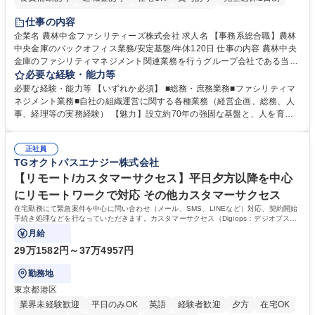
インセンティブあり
交通費支給
土日祝休み
仕事の内容
企業名 農林中金ファシリティーズ株式会社 求人名 【事務系総合職】農林
中央金庫のバックオフィス業務/安定基盤/年休120日 仕事の内容 農林中央
金庫のファシリティマネジメント関連業務を行うグループ会社である当社
にて、総務・庶務業務やファシリティマネジメントを行う事務系総合職を
必要な経験・能力等
募集いたします。 ■総務・庶務業務：外部委託先（外注先）や契約書の管
必要な経験・能力等 【いずれか必須】 ■総務・庶務業務■ファシリティマ
理、総務部門での管理業務、会計管理や決算業務、印刷物等の制作管理等
ネジメント業務■自社の組織運営に関する各種業務（経営企画、総務、人
※親会社である農林中央金庫から受託した総務庶務業務 ■ファシリティマ
事、経理等の実務経験） 【魅力】設立約70年の強固な基盤と、人を育て
ネジメント業務 農林中央金庫の店舗移転、レイアウト変更等のオフィス環
る「ホワイト」な就業環境 特徴: 1956年設立の農林中央金庫100%出資会
境構築、ビル管理・設備管理、警備、車両運行管理等 ■自社の組織運営に
社。充実した福利厚生と、ワークライフバランスの整った環境がありま
関する各種業務（経営企画、総務、人事、経理等） 募集職種 【事務系総
正社員
す。 また、業務がしっかりと基準化されており、中途入社でも質問しやす
TGオクトパスエナジー株式会社
合職】農林中央金庫のバックオフィス業務/安定基盤/年休120日
く馴染みやすい和やかな社風です。さらに、簿記やファシリティマネジャ
ーなどの資格取得に向けた費用負担や報奨金制度が非常に手厚く、成長で
【リモート/カスタマーサクセス】平日夕方以降を中心
きる環境です。 学歴・資格 学歴：大学院 大学 高専 短大 語学力： 資格：
にリモートワークで対応 その他カスタマーサクセス
日商簿記検定2級
在宅勤務にて緊急案件を中心に問い合わせ（メール、SMS、LINEなど）対応、契約開始
手続き処理などを行なっていただきます。カスタマーサクセス（Digiops：デジオプス）
と運用構築の業務となります。
月給
29万1582円～37万4957円
勤務地
東京都港区
業界未経験歓迎
平日のみOK
英語
経験者歓迎
夕方
在宅OK