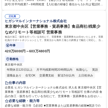
PCが使える方（Word・Excel）【働き方】在宅勤務・リモートワーク相
って対応、情報提供するとともにグループ内活動に反映しています。 【具
談可/月平均残業7～8時間程度 【入社後の研修】着任から1か月は電話対応
体的には】電話応対、メール、お手紙対応、ご指摘品調査報告書作成、有
のOJTを中心に実施し、電話対応に慣れた段階でメール・手紙のOJTを実
人チャットボット対応など。 【1日の対応件数】■電話：月間一人当たり
施する予定です。独り立ち以降もしっかりフォローする体制を整えていま
平均100件前後■メール・手紙：同上40件前後 募集職種 中野本社【お客様
正社員
すのでご安心ください。 【当社について】キリングループの広報機能を担
ヒガシマルインターナショナル株式会社
相談室】お客様のお声をもとにより良い商品づくりへ貢献
う会社として、お客様との出会いを大切にし、磨き上げたホスピタリティ
を込めてコミュニケーションをとりながら広報関連業務を行っておりま
東京都中央区【営業事務・貿易事務】食品商社/残業少
す。 学歴・資格 学歴：大学院 大学 高専 短大 専修学校 高校 語学力： 資
なめ/リモート等相談可 営業事務
格：
食品の加工・販売を行っている当社にて、営業事務・貿易事務をお任せいたします。営業
社員のサポートポジションとして、受発注から海外工場との調整まで幅広く対応し、当社
事業の根幹を支えていただきます。
年俸
420万6000円～603万4800円
勤務地
東京都中央区
年間休日120日以上
月平均残業時間20時間以内
転勤なし
英語
退職金あり
在宅OK
交通費支給
駅近5分以内
土日祝休み
仕事の内容
企業名 ヒガシマルインターナショナル株式会社 求人名 東京都中央区【営
業事務・貿易事務】食品商社/残業少なめ/リモート等相談可 仕事の内容 食
品の加工・販売を行っている当社にて、営業事務・貿易事務をお任せいた
します。営業社員のサポートポジションとして、受発注から海外工場との
必要な経験・能力等
調整まで幅広く対応し、当社事業の根幹を支えていただきます。 ■受発注
必要な経験・能力等 【必須】■営業事務または貿易事務の経験■英語での