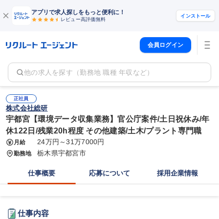
アプリで求人探しをもっと便利に！
インストール
レビュー高評価
無料
会員ログイン
他の求人を探す（勤務地 職種 年収など）
正社員
株式会社総研
宇都宮【環境データ収集業務】官公庁案件/土日祝休み/年
休122日/残業20h程度 その他建築/土木/プラント専門職
24万円～31万7000円
月給
栃木県宇都宮市
勤務地
仕事概要
応募について
採用企業情報
仕事内容