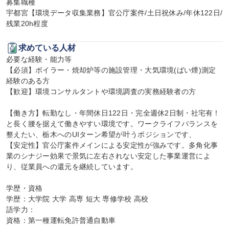
募集職種

宇都宮【環境データ収集業務】官公庁案件/土日祝休み/年休122日/
残業20h程度
求めている人材
必要な経験・能力等

【必須】ボイラー・焼却炉等の施設管理・大気環境(ばい煙)測定
経験のある方

【歓迎】環境コンサルタントや環境調査の実務経験者の方

【働き方】転勤なし・年間休日122日・完全週休2日制・社宅有！
と長く腰を据えて働きやすい環境です。ワークライフバランスを
整えたい、栃木へのUIターン希望が叶うポジションです、

【安定性】官公庁案件メインによる安定性が強みです。多角化事
業のシナジー効果で景気に左右されない安定した事業運営によ
り、従業員への還元を継続しています。

学歴・資格

学歴：大学院 大学 高専 短大 専修学校 高校

語学力：

資格：第一種運転免許普通自動車