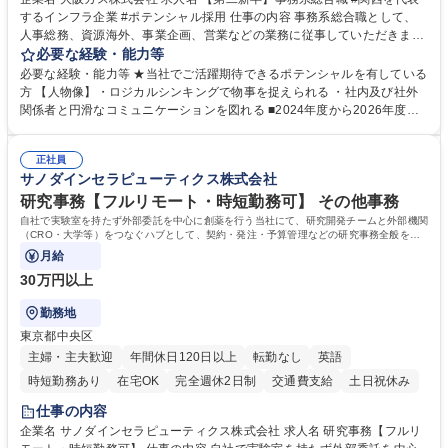
するインフラ企業 #ポテンシャル採用 仕事の内容 事務系総合職として、
人事総務、資源海外、事業企画、営業などの業務に従事していただきま
す。 【業務内容の一例】■所属事業部の勤労業務 ■海外に関係する各種業
必要な経験・能力等
務 ■営業部門の企画スタッフ、ルート営業 【キャリアパス】入社後の配属
必要な経験・能力等 ★当社でご活躍期待できるポテンシャルを有している
ポジションで一定期間ご活躍頂いた後、本人の適性及び将来のキャリアを
方 【人物像】・ロジカルシンキングで物事を捉えられる ・社内及び社外
鑑みてジョブローテーションを行います。 【育成】OJTでの現場育成や研
関係者と円滑なコミュニケーションを図れる ■2024年度から2026年度ま
修カリキュラムを通じて、Daigasグループの業務で必要となる知識につい
での3ヵ年を対象とする「Daigasグループ中期経営計画2026」を策定しま
て学んでいただきます。 募集職種 【第二新卒】事務系総合職 #関西を代
した。https://www.osakagas.co.jp/company/press/pr2024/1777576_564
表するインフラ企業 #ポテンシャル採用
正社員
72.html ■エネルギーセキュリティの不安定化や気候変動による自然災害の
サノダインセラピューティクス株式会社
甚大化など、これまで以上に社会課題解決の重要性が高まっています。
「未来の日常」の創造に向けて持続可能な社会の実現に貢献してまいりま
研究事務【フルリモート・時短勤務可】 その他事務
す。 学歴・資格 学歴：大学院 大学 語学力： 資格：
自社で実験室を持たず外部委託を中心に創薬を行う当社にて、研究開発チームと外部機関
（CRO・大学等）をつなぐハブとして、契約・発注・予算管理などの研究事務全般をお
任せします。
月給
30万円以上
勤務地
東京都中央区
主婦・主夫歓迎
年間休日120日以上
転勤なし
英語
時短勤務あり
在宅OK
完全週休2日制
交通費支給
土日祝休み
仕事の内容
企業名 サノダインセラピューティクス株式会社 求人名 研究事務【フルリ