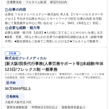
交通費支給
フルタイム歓迎
駅近5分以内
仕事の内容
企業名 ＴＧオクトパスエナジー株式会社 求人名 【リモート/カスタマーサ
クセス】平日夕方以降を中心にリモートワークで対応 仕事の内容 在宅勤
務にて緊急案件を中心に問い合わせ（メール、SMS、LINEなど）対応、
契約開始手続き処理などを行なっていただきます。カスタマーサクセス
必要な経験・能力等
（Digiops：デジオプス）と運用構築の業務となります。 ■お問い合わせ
必要な経験・能力等 【必須】■人の役に立てることにやりがいを感じる方
対応業務全般（システム入力、契約手続き含む） ■デジタルコミュニケー
■接客、営業、SEなど何らかの文章での顧客対応経験がある方（経験年数
ションツール（メール、SMS、LINE等）を使用 ■お客様のニーズに応じた
不問） ■通信環境をご自身でご用意いただける方■フルタイムで勤務可能
新プラン案内やトラブル対応 ■土日祝は主にメールでの対応、緊急度の高
な方 ※土日祝は1名体制となるため一人の環境で責任を持って業務を行っ
い問い合わせを優先 ■緊急時の電話対応 エネルギー×Tech！お客様に寄り
ていただける方【歓迎要件】■再生可能エネルギーを世の中に広め地球環
添ってサービス提供できることが魅力 募集職種 【リモート/カスタマーサ
正社員
境に貢献したい■改善提案や改善アクション等新しいことに意欲がある方
株式会社クレドメディカル
クセス】平日夕方以降を中心にリモートワークで対応
【英語（語学力）】■翻訳ツールを用い英語でコミュニケーションをとる
ことに抵抗がない方■英語は話せなくても問題はありませんが、英語が話
[新大阪/院長代行事務(人事労務サポート等)]未経験/年休
せますと、よりチャンスが広がります。※日本語がネイティブレベル必須
123日/フレックス制 一般事務
学歴・資格 学歴：大学院 大学 高専 短大 専修学校 高校 語学力： 資格：
クリニックの院長に代わり運営業務全般を担う「事務長代行」のお仕事です。シフト作成
や経費処理、採用・HP管理などバックオフィス全般を企画サポート。丁寧な実務対応で
現場を支え、専門スキルを構築できます。
月給
30万3000円以上
勤務地
大阪府大阪市淀川区
業界未経験歓迎
年間休日120日以上
資格取得支援あり