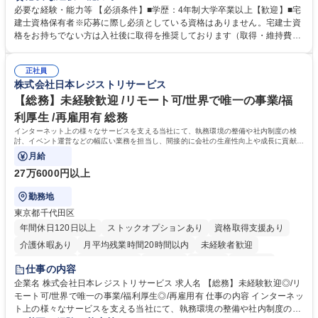
いただきます。 【詳細】・契約書管理、契約書製本、捺印対応、ファイリ
必要な経験・能力等 【必須条件】■学歴：4年制大学卒業以上【歓迎】■宅
ング、登記簿取得、調書取得・支払業務（各種費用支払、支払管理、請
建士資格保有者※応募に際し必須としている資格はありません。宅建士資
求・支払データ登録、取引先マスター申請対応）・予算作成及び予実管
格をお持ちでない方は入社後に取得を推奨しております（取得・維持費用
理・各種稟議書、報告書作成業務・各種台帳管理、交際費・会議費支払報
の一部補助あり） 【求める人物像】 ・向学心豊かで、主体的に行動でき
告書作成及び月次管理・部内総務庶務全般 など※※配属先によっては上記
る方。 ・社内外の多様な関係者と協調して業務を進められるコミュニケー
の他に担当頂く業務が発生する場合があります。 募集職種 【営業事務】
正社員
ション力がある方。 ・チャレンジを厭わず、粘り強く業務に取り組める
株式会社日本レジストリサービス
業務職/三井物産グループ/平均残業時間10H/完全週休2日
方。多様な関係者と謙虚に信頼関係を構築でき、期限を意識したスケジュ
ール管理が出来る方。※将来的に他部署（営業部門、コーポレート部門）
【総務】未経験歓迎 /リモート可/世界で唯一の事業/福
へのジョブローテーションの可能性があります。 学歴・資格 学歴：大学
利厚生 /再雇用有 総務
院 大学 語学力： 資格：宅地建物取引士
インターネット上の様々なサービスを支える当社にて、執務環境の整備や社内制度の検
討、イベント運営などの幅広い業務を担当し、間接的に会社の生産性向上や成長に貢献し
ている部署です。
月給
27万6000円以上
勤務地
東京都千代田区
年間休日120日以上
ストックオプションあり
資格取得支援あり
介護休暇あり
月平均残業時間20時間以内
未経験者歓迎
住宅手当あり
時短勤務あり
研修あり
在宅OK
賞与あり
仕事の内容
完全週休2日制
交通費支給
駅近5分以内
土日祝休み
服装自由
企業名 株式会社日本レジストリサービス 求人名 【総務】未経験歓迎◎/リ
モート可/世界で唯一の事業/福利厚生◎/再雇用有 仕事の内容 インターネッ
ト上の様々なサービスを支える当社にて、執務環境の整備や社内制度の検