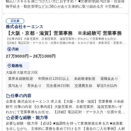
計算、社会保険対応、福利厚生管理、安全衛生、健康経営推進等をお任せ
幅広いスキルを身につけたい方におすすめ！ ■労務管理(給与計算・社会保
します。ご経験に応じて、休職者管理など、幅広く経験を積んでいただき
険手続き・勤怠管理など)に関心があり主体的に取り組める方 ※労務経験
ます。 ・将来的な広がり：総務・採用・教育・税務対応・経営企画等。
者は早期にご活躍いただけます。 ■チームで仕事を推進できる方■将来は
★メンバーがマンツーマンで丁寧に教えるため、ご経験が浅くても安心！
マネジメント職として活躍したい 【尚可】■人事、労務、採用、教育業務
幅広く経験を積みたい意欲がある方に最適な環境です。 募集職種 【総
正社員
のご経験 ■労務管理（給与計算・社会保険手続き・勤怠管理など）の経験
株式会社キーエンス
務・人事】未経験歓迎/日立グループ/組織運営を支えるゼネラリストを目
■衛生管理者の資格をお持ちの方 学歴・資格 学歴：大学院 大学 高専 短大
指す
専修学校 高校 語学力： 資格：
【大阪・京都・滋賀】営業事務 ※未経験可 営業事務
【仕事内容】大阪営業所、京都営業所、滋賀営業所いずれかにて営業事務をお任せ。
【詳細】電話応対・データ入力・伝票や見積の作成・カタログ送付・来客対応・営業所内
で発生する事務業務や業務改善をお任せ。
月給
27万9000円～28万1000円
勤務地
大阪府大阪市淀川区
業界未経験歓迎
年間休日120日以上
未経験者歓迎
退職金あり
賞与あり
育休あり
完全週休2日制
交通費支給
駅近5分以内
土日祝休み
仕事の内容
企業名 株式会社キーエンス 求人名 【大阪・京都・滋賀】営業事務 ※未経
験可 仕事の内容 【仕事内容】大阪営業所、京都営業所、滋賀営業所いず
れかにて営業事務をお任せ。 【詳細】電話応対・データ入力・伝票や見積
の作成・カタログ送付・来客対応・営業所内で発生する事務業務や業務改
必要な経験・能力等
善をお任せ。 【教育制度】ご入社後、育成担当とペアになりながらOJTに
必要な経験・能力等 【必須】■協調性を持って業務推進出来る方 ■改善案
て業務を覚えていただくことが可能です。業務システムがきちんと構築さ
を出しながら、主体的に業務を進めて行ける方 【過去のご入社事例】人材