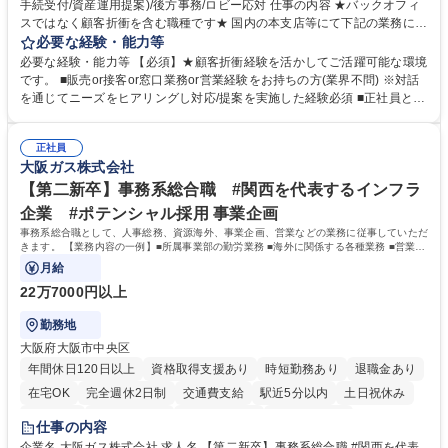
手続受付/資産運用提案)/後方事務/ロビー応対 仕事の内容 ★バックオフィ
スではなく顧客折衝を含む職種です★ 国内の本支店等にて下記の業務に従
事していただきます。 ■窓口/後方/ロビーにて事務手続等の受付・オペレ
必要な経験・能力等
ーション、お客様対応 ■窓口にて、ご来店された個人のお客様に対して金
必要な経験・能力等 【必須】★顧客折衝経験を活かしてご活躍可能な環境
融商品のご提案 ■効率的な事務運用の検討・構築等 ≪業務紹介：ご応募前
です。 ■販売or接客or窓口業務or営業経験をお持ちの方(業界不問) ※対話
に必ずご覧ください≫ ※記事 https://www.mysite.bk.mufg.jp/career/circle/
を通じてニーズをヒアリングし対応/提案を実施した経験必須 ■正社員とし
article17/ ※動画 https://youtu.be/H-S7HaJqqbg 募集職種 【東京都】本支
ての就業経験1年以上 【歓迎】■金融業界での就業経験■銀行での預金為替
店の窓口業務(事務手続受付/資産運用提案)/後方事務/ロビー応対
事務経験 ■金融商品の提案・販売経験 ≪魅力≫研修やOJT環境が整ってい
正社員
るので安心して入行いただけます。 幅広いキャリアの選択肢があり、公募
大阪ガス株式会社
や社内副業等を活用し、 一人ひとりが挑戦できるカルチャーが浸透してい
ます。 学歴・資格 学歴：大学院 大学 高専 短大 専修学校 高校 語学力：
【第二新卒】事務系総合職 #関西を代表するインフラ
資格：
企業 #ポテンシャル採用 事業企画
事務系総合職として、人事総務、資源海外、事業企画、営業などの業務に従事していただ
きます。 【業務内容の一例】■所属事業部の勤労業務 ■海外に関係する各種業務 ■営業部
門の企画スタッフ、ルート営業
月給
22万7000円以上
勤務地
大阪府大阪市中央区
年間休日120日以上
資格取得支援あり
時短勤務あり
退職金あり
在宅OK
完全週休2日制
交通費支給
駅近5分以内
土日祝休み
服装自由
第二新卒歓迎
寮・社宅あり
食事補助あり
仕事の内容
企業名 大阪ガス株式会社 求人名 【第二新卒】事務系総合職 #関西を代表