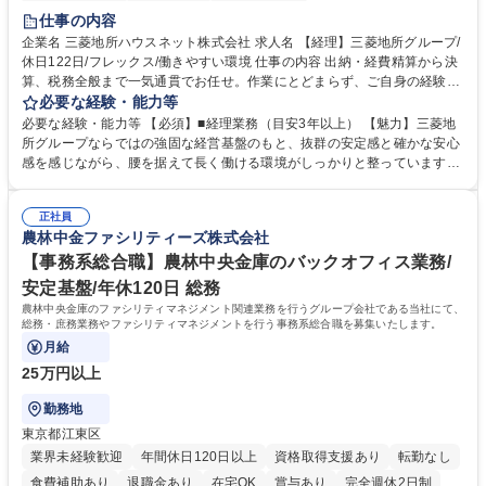
完全週休2日制
交通費支給
寮・社宅あり
仕事の内容
企業名 三菱地所ハウスネット株式会社 求人名 【経理】三菱地所グループ/
休日122日/フレックス/働きやすい環境 仕事の内容 出納・経費精算から決
算、税務全般まで一気通貫でお任せ。作業にとどまらず、ご自身の経験を
活かして主体的にバックオフィスを支えるポジションです。 経理業務全般
必要な経験・能力等
をお任せします。 ■出納業務（日々の入出金、経費精算業務） ■管理会
必要な経験・能力等 【必須】■経理業務（目安3年以上） 【魅力】三菱地
計・税務（月次実績資料作成、四半期決算、税務全般など） 募集職種
所グループならではの強固な経営基盤のもと、抜群の安定感と確かな安心
【経理】三菱地所グループ/休日122日/フレックス/働きやすい環境
感を感じながら、腰を据えて長く働ける環境がしっかりと整っています。
当社では現在、働き方改革や徹底した業務効率化を推進中。ワークライフ
バランスの実現に向けて有給休暇の取得を強力に後押ししており、長期休
正社員
暇の取得はもちろん、日々のプライベートの時間も十分に確保できるよ
農林中金ファシリティーズ株式会社
う、職場環境が整備されています。 「これまでの経理経験を活かしつつ、
仕事も私生活も両立させたい」という方におすすめです。 学歴・資格 学
【事務系総合職】農林中央金庫のバックオフィス業務/
歴：大学院 大学 高専 短大 専修学校 高校 語学力： 資格：日商簿記検定3
安定基盤/年休120日 総務
級
農林中央金庫のファシリティマネジメント関連業務を行うグループ会社である当社にて、
総務・庶務業務やファシリティマネジメントを行う事務系総合職を募集いたします。
月給
25万円以上
勤務地
東京都江東区
業界未経験歓迎
年間休日120日以上
資格取得支援あり
転勤なし
食費補助あり
退職金あり
在宅OK
賞与あり
完全週休2日制