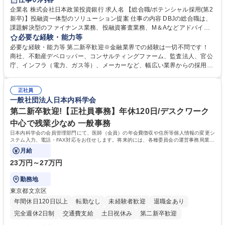
食事補助あり
託児所あり
企業名 株式会社日本政策投資銀行 求人名 【総合職/ポテンシャル採用(第2
新卒)】投融資一体型のソリューション提案 仕事の内容 DBJの総合職は、
課題解決型のファイナンス業務、投融資審査業務、M＆Aなどアドバイザ
リー業務、地域戦略企画業務など、多様な業務に精通し、複数の専門性を
必要な経験・能力等
掛け合わせて広く社会に貢献していく職種です。 入社後は、横断的なロー
必要な経験・能力等 第二新卒歓迎※金融業界での経験は一切不問です！
テーションを経て適性や専門性に応じたキャリアを形成していただきま
商社、不動産デベロッパー、コンサルティングファーム、監査法人、官公
す。総合職として入社いただき、下記いずれかの部門でご活躍いただきま
庁、インフラ（電力、ガス等）、メーカーなど、幅広い業界からの採用実
す。※未経験の方に関しては、入行後3ヶ月間の金融の実務を学んでいた
績があります。 ＜求める人物像＞DBJでは、強い社会的使命感をもち、今
だく研修を準備しております。 ・法人RM業務・金融機能業務・コーポレ
後の日本のあり方を俯瞰する総合性と、金融分野のフロンティアを切り拓
ート・ナレッジ業務 ※それぞれの業務内容に関しては、別途その他労働条
正社員
く高い志を併せもった人材を求めています。ポテンシャル採用（第2新
一般社団法人日本内科学会
件備考欄に記載 募集職種 【総合職/ポテンシャル採用(第2新卒)】投融資一
卒）では、金融業界での経験や知識を問いません。新たな時代を見据え
体型のソリューション提案
て、複雑化する社会課題の解決に向けて先鞭をつける役割を担いたい、と
第二新卒歓迎!【正社員事務】年休120日/デスクワーク
いう気概をお持ちの方を心待ちにしています。 学歴・資格 学歴：大学院
中心で残業少なめ 一般事務
大学 語学力： 資格：
日本内科学会の会員管理部門にて、医師（会員）の年会費徴収や住所等個人情報の変更シ
ステム入力、電話・FAX対応をお任せします。将来的には、各種委員会の運営事務局業務
などにも幅広く携わっていただきます。
月給
23万円～27万円
勤務地
東京都文京区
年間休日120日以上
転勤なし
未経験者歓迎
退職金あり
完全週休2日制
交通費支給
土日祝休み
第二新卒歓迎