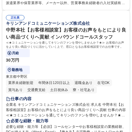
れているため、スムーズに仕事に慣れることができる環境です。また、
派遣業界や保育業界等、メーカー以外、営業事務未経験者の入社実績有
「チームで成果を出す文化」があり、良いやり方を積極的に共有しながら
【当社の事務職について】単なる事務ではなく主体性を発揮したサポート
常に改善を目指す風土のため、安心して業務に取り組んでいただけます。
により、キーエンスの付加価値向上に貢献します。ベースの定型業務に加
募集職種 【大阪・京都・滋賀】営業事務 ※未経験可
正社員
えて、お客様や社員の状況に合わせ、能動的なサポート、改善の動きも期
キリンアンドコミュニケーションズ株式会社
待され。組織を支えるスペシャリストとして、チームに貢献し、結果的に
社員から頼られる存在になることができます。平均19:30の退勤以降の業
中野本社【お客様相談室】お客様のお声をもとにより良
務の持ち帰りも禁止されており、メリハリのある働き方となります。 学
い商品づくりへ貢献 インバウンドコールスタッフ
歴・資格 学歴：大学院 大学 高専 短大 語学力： 資格：
≪★コミュニケーションを通してキリンのファンを増やしませんか？★≫ お客様のお声
をより良い商品づくりに活かしていく上で、窓口となるお客様相談室でのお仕事です。
月給
30万円
勤務地
東京都中野区
業界未経験歓迎
年間休日120日以上
退職金あり
在宅OK
賞与あり
交通費支給
土日祝休み
寮・社宅あり
仕事の内容
企業名 キリンアンドコミュニケーションズ株式会社 求人名 中野本社【お
客様相談室】お客様のお声をもとにより良い商品づくりへ貢献 仕事の内容
≪★コミュニケーションを通してキリンのファンを増やしませんか？★≫
お客様のお声をより良い商品づくりに活かしていく上で、窓口となるお客
必要な経験・能力等
様相談室でのお仕事です。 日々お客様からいただくキリングループへのご
必要な経験・能力等 【必須】コールセンターやお客様相談室の業務経験、
意見を、企業活動に活かしています。お客様からの声に迅速かつ誠意をも