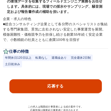
の環境データを収集するフィールドエンジニア業務をお任せ
します。具体的には、現場での採水やサンプリング、騒音測
定および報告書作成の補助を担います。
企業・求人の特色

■総合コンサルティング企業として各分野のスペシャリストが集結
する専門家集団。景気に左右されない安定した事業運営を展開。
模倣困難性・価格競争力を担保し続ける創業55年続く安定企業
で、小数精鋭の社員とともに創業100年を目指す
仕事の特徴
年間休日120日以上
転勤なし
退職金あり
完全週休2日制
土日祝休み
応募する
この求人は職業紹介事業者による紹介案件です。
応募情報は職業紹介事業者に送信されます。