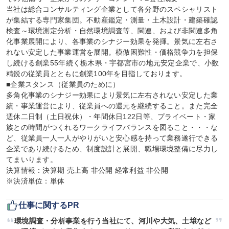
当社は総合コンサルティング企業として各分野のスペシャリスト
が集結する専門家集団。不動産鑑定・測量・土木設計・建築確認
検査～環境測定分析・自然環境調査等、関連、および非関連多角
化事業展開により、各事業のシナジー効果を発揮。景気に左右さ
れない安定した事業運営を展開。模倣困難性・価格競争力を担保
し続ける創業55年続く栃木県・宇都宮市の地元安定企業で、小数
精鋭の従業員とともに創業100年を目指しております。

■企業スタンス（従業員のために）

多角化事業のシナジー効果により景気に左右されない安定した業
績・事業運営により、従業員への還元を継続すること。また完全
週休二日制（土日祝休）・年間休日122日等、プライベート・家
族との時間がつくれるワークライフバランスを図ること・・・な
ど、従業員一人一人がやりがいと安心感を持って業務遂行できる
企業であり続けるため、制度設計と展開、職場環境整備に尽力し
てまいります。

決算情報：決算期 売上高 非公開 経常利益 非公開

※決済単位：単体
仕事に関するPR
環境調査・分析事業を行う当社にて、河川や大気、土壌など