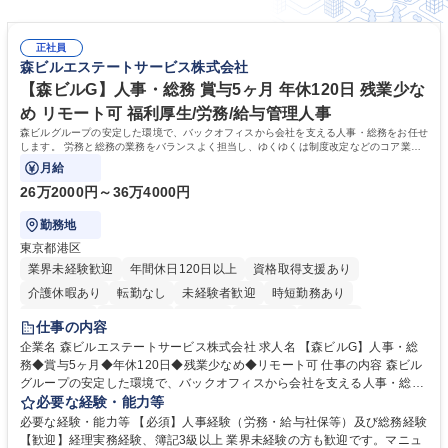
正社員
森ビルエステートサービス株式会社
【森ビルG】人事・総務 賞与5ヶ月 年休120日 残業少な
め リモート可 福利厚生/労務/給与管理人事
森ビルグループの安定した環境で、バックオフィスから会社を支える人事・総務をお任せ
します。 労務と総務の業務をバランスよく担当し、ゆくゆくは制度改定などのコア業務
にも挑戦できる、やりがいある環境です。
月給
26万2000円～36万4000円
勤務地
東京都港区
業界未経験歓迎
年間休日120日以上
資格取得支援あり
介護休暇あり
転勤なし
未経験者歓迎
時短勤務あり
経験者歓迎
退職金あり
在宅OK
賞与あり
育休あり
仕事の内容
完全週休2日制
交通費支給
長期歓迎
駅近5分以内
土日祝休み
企業名 森ビルエステートサービス株式会社 求人名 【森ビルG】人事・総
務◆賞与5ヶ月◆年休120日◆残業少なめ◆リモート可 仕事の内容 森ビル
グループの安定した環境で、バックオフィスから会社を支える人事・総務
をお任せします。 労務と総務の業務をバランスよく担当し、ゆくゆくは制
必要な経験・能力等
度改定などのコア業務にも挑戦できる、やりがいある環境です。 ■勤怠管
必要な経験・能力等 【必須】人事経験（労務・給与社保等）及び総務経験
理、給与計算、社会保険手続き、年末調整等の労務管理全般 ■入退社手続
【歓迎】経理実務経験、簿記3級以上 業界未経験の方も歓迎です。マニュ