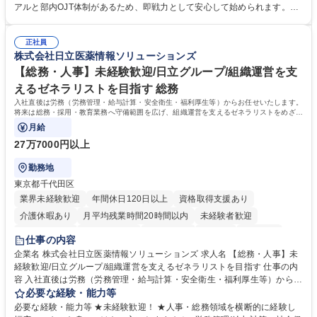
き、社内規定の改定や人事制度改定などのコア業務 ■社内イベントの企画
アルと部内OJT体制があるため、即戦力として安心して始められます。
運営やその他総務業務全般 ※労務と総務を1：1の割合でお任せ。 入社後
【魅力・やりがい】森ビルGの安定基盤で労務から総務まで幅広く携われ
は部内のOJTを中心に、あなたの経験に合わせて不足している部分はいつ
ます。定型業務に留まらず、社内規定や人事制度の改定など会社のコア業
でも質問・相談できる環境が整っているため、安心して成長できます。 募
正社員
務に挑戦できるため、自身の成長と組織への貢献度をダイレクトに実感で
株式会社日立医薬情報ソリューションズ
集職種 【森ビルG】人事・総務◆賞与5ヶ月◆年休120日◆残業少なめ◆
きます。 残業少なめ、週1日リモート可など、ワークライフバランスを保
リモート可
ち長期活躍できる環境です。 「これまでの幅広い経験を活かし、長期的な
【総務・人事】未経験歓迎/日立グループ/組織運営を支
キャリアを築きたい」という前向きな意欲と挑戦を全力で応援します。 学
えるゼネラリストを目指す 総務
歴・資格 学歴：大学院 大学 高専 短大 専修学校 高校 語学力： 資格：日商
入社直後は労務（労務管理・給与計算・安全衛生・福利厚生等）からお任せいたします。
簿記検定1級 日商簿記検定2級 日商簿記検定3級
将来は総務・採用・教育業務へ守備範囲を広げ、組織運営を支えるゼネラリストをめざせ
ます。
月給
27万7000円以上
勤務地
東京都千代田区
業界未経験歓迎
年間休日120日以上
資格取得支援あり
介護休暇あり
月平均残業時間20時間以内
未経験者歓迎
住宅手当あり
時短勤務あり
退職金あり
在宅OK
賞与あり
仕事の内容
育休あり
完全週休2日制
交通費支給
土日祝休み
寮・社宅あり
企業名 株式会社日立医薬情報ソリューションズ 求人名 【総務・人事】未
経験歓迎/日立グループ/組織運営を支えるゼネラリストを目指す 仕事の内
容 入社直後は労務（労務管理・給与計算・安全衛生・福利厚生等）からお
任せいたします。将来は総務・採用・教育業務へ守備範囲を広げ、組織運
必要な経験・能力等
営を支えるゼネラリストをめざせます。 ・初期業務：労働時間管理、給与
必要な経験・能力等 ★未経験歓迎！ ★人事・総務領域を横断的に経験し