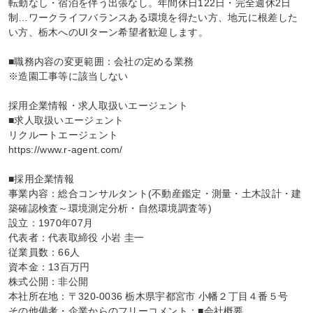
転勤なし・宿泊を伴う出張なし。年間休日122日・完全週休2日
制…ワークライフバランスある環境を得たい方、地元に根差した
い方、栃木へのUIターン希望者歓迎します。

■職務内容の変更範囲：会社の定める業務

※造園工事等に該当しない

採用企業情報・求人取扱いエージェント

■求人取扱いエージェント

リクルートエージェント

https://www.r-agent.com/

■採用企業情報

事業内容：総合コンサルタント(不動産鑑定・測量・土木設計・建
築確認検査～環境測定分析・自然環境調査等)

設立：1970年07月

代表者：代表取締役 小岩 圭一

従業員数：66人

資本金：13百万円

株式公開：非公開

本社所在地：〒320-0036 栃木県宇都宮市 小幡２丁目４番５号

その他備考・企業からのフリーコメント：■会社概要
