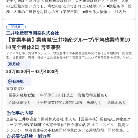
必要な経験・能力等 ＜職種未経験歓迎・業界未経験歓迎＞ ～総務、人事
採用や教育等の業務内容により、関西圏以外への日帰り・宿泊を伴う国内
のご経験が無い方でも、意欲のある方であれば未経験OK～ ■歓迎条件：総
出張もございます。 ※担当業務を持ちつつ、お互いに助け合いながら、総
務、人事のご経験をお持ちの方（業界不問） ■求める人物像：・社内外の
務部という組織として協力しながら進める体制です。 募集職種 【大阪】
関係各部門との調整を率先して行い、業務を円滑に遂行できる協調性やコ
総務人事＜未経験歓迎＞◇三菱電機G・社会インフラを支える/年休127日
ミュニケーション能力を持っている方 ・人事総務領域に興味がありゼネラ
正社員
リスト志向をお持ちの方 学歴・資格 学歴：大学院 大学 語学力： 資格：
三井物産都市開発株式会社
【営業事務】業務職/三井物産グループ/平均残業時間10
H/完全週休2日 営業事務
オフィスビル、賃貸マンション、物流倉庫等の不動産開発事業における用地取得、開発推
進、賃貸運営、売却、仲介・活用提案等を行う営業部門において事務業務を担当いただき
ます。
月給
30万9500円～43万4000円
勤務地
東京都港区
業界未経験歓迎
年間休日120日以上
資格取得支援あり
介護休暇あり
月平均残業時間20時間以内
転勤なし
退職金あり
在宅OK
賞与あり
育休あり
完全週休2日制
交通費支給
仕事の内容
駅近5分以内
土日祝休み
寮・社宅あり
企業名 三井物産都市開発株式会社 求人名 【営業事務】業務職/三井物産グ
ループ/平均残業時間10H/完全週休2日 仕事の内容 オフィスビル、賃貸マ
ンション、物流倉庫等の不動産開発事業における用地取得、開発推進、賃
貸運営、売却、仲介・活用提案等を行う営業部門において事務業務を担当
必要な経験・能力等