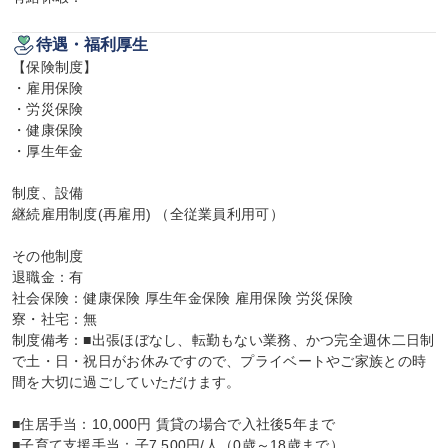
待遇・福利厚生
【保険制度】

・雇用保険

・労災保険

・健康保険

・厚生年金

制度、設備

継続雇用制度(再雇用) （全従業員利用可）

その他制度

退職金：有

社会保険：健康保険 厚生年金保険 雇用保険 労災保険

寮・社宅：無

制度備考：■出張ほぼなし、転勤もない業務、かつ完全週休二日制
で土・日・祝日がお休みですので、プライベートやご家族との時
間を大切に過ごしていただけます。

■住居手当：10,000円 賃貸の場合で入社後5年まで

■子育て支援手当：子7,500円/人（0歳～18歳まで）
