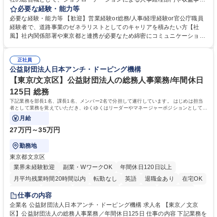
等のフロント部門の部署等幅広い部署での業務をお任せいたします。研修
必要な経験・能力等
制度やキャリア支援が充実しております！ ※下記業務詳細 【業務詳細】■
必要な経験・能力等 【歓迎】営業経験or総務/人事/経理経験or官公庁職員
管理部門：広報、人事、経理など当公社の運営に係る管理業務 ■収益部
経験者で、道路事業のゼネラリストとしてのキャリアを積みたい方【社
門：駐車場の新規開拓、管理運営、新宿駅西口広場の「イベントコーナ
風】社内関係部署や東京都と連携が必要なため綿密にコミュニケーション
ー」などの管理運営 ■道路部門：整備の急がれる骨格幹線道路や木造住宅
を図っています。 【業務の魅力】■幅広く携われる：総合職（事務）で
密集地域の特定整備路線の用地取得、道路に関する普及啓発事業、都内の
は、駐車場の管理運営や道路用地の取得、公益財団法人の中枢を担う管理
道路施設や道路工事現場の見学ツアー事業 ※入社後は上記いずれかの部門
正社員
部門など多岐に渡る業務を経験できます。 ■様々なプロジェクト：駐車場
公益財団法人日本アンチ・ドーピング機構
へ配属。※業務内容変更の範囲：会社の定める業務 募集職種 【都庁グル
事業の他、新宿駅西口広場内に設置された照明を兼ねた広告「ブライトサ
ープ】総合職（事務）◇残業月平均9時間未満／有給年平均16日取得
イン」の管理運営を行うなど、事業収益を生み出す活動を積極的に行って
【東京/文京区】公益財団法人の総務人事業務/年間休日
います。 学歴・資格 学歴：大学院 大学 高専 短大 専修学校 高校 語学力：
125日 総務
資格：
下記業務を部長1名、課長1名、メンバー2名で分担して遂行しています。 はじめは担当
者として業務を覚えていただき、ゆくゆくはリーダーやマネージャーポジションとして活
躍いただくことを期待しています。
月給
27万円～35万円
勤務地
東京都文京区
業界未経験歓迎
副業・WワークOK
年間休日120日以上
月平均残業時間20時間以内
転勤なし
英語
退職金あり
在宅OK
賞与あり
育休あり
完全週休2日制
交通費支給
土日祝休み
仕事の内容
食事補助あり
企業名 公益財団法人日本アンチ・ドーピング機構 求人名 【東京／文京
区】公益財団法人の総務人事業務／年間休日125日 仕事の内容 下記業務を