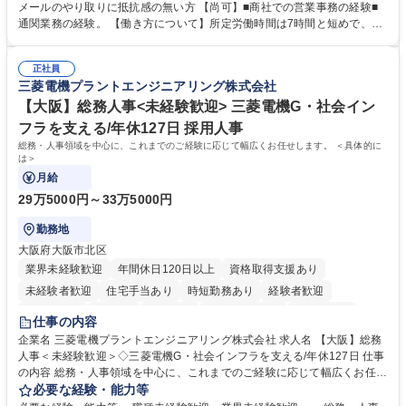
業務、請求書発行 ■海外工場とのスケジュール調整 ■在庫管理 ■輸入書類
メールのやり取りに抵抗感の無い方 【尚可】■商社での営業事務の経験■
の確認・作成 ■配送手配 ■通関業者を通して行う輸出入業全般 ■倉庫との
通関業務の経験。 【働き方について】所定労働時間は7時間と短めで、残
倉入れ調整等 ※ゼネラリストとしてのキャリアアップを目指すことが可能
業も月平均20時間以下です。時差出勤制度や週1日のリモート勤務も相談
です。単に商品を販売するだけでなく原料の仕入れから販売までをトータ
可能で、ワークライフバランスを保ち長期就業しやすい環境です。 【当社
ルプロデュースしているため、商品に関わる全ての業務をサポート頂きま
正社員
の強み】1991年の設立以来、外食産業を中心としたお客様の多様なニー
三菱電機プラントエンジニアリング株式会社
す。 募集職種 東京都中央区【営業事務・貿易事務】食品商社/残業少なめ/
ズに沿った冷凍水産物等の生産・輸入・販売を一貫して手掛けています。
リモート等相談可
自社工場と海外拠点の強固な連携によるワンストップサービスが最大の強
【大阪】総務人事<未経験歓迎> 三菱電機G・社会イン
みです。 学歴・資格 学歴：大学院 大学 語学力：英語 資格：
フラを支える/年休127日 採用人事
総務・人事領域を中心に、これまでのご経験に応じて幅広くお任せします。 ＜具体的に
は＞
月給
29万5000円～33万5000円
勤務地
大阪府大阪市北区
業界未経験歓迎
年間休日120日以上
資格取得支援あり
未経験者歓迎
住宅手当あり
時短勤務あり
経験者歓迎
退職金あり
在宅OK
賞与あり
完全週休2日制
交通費支給
仕事の内容
駅近5分以内
土日祝休み
服装自由
寮・社宅あり
食事補助あり
企業名 三菱電機プラントエンジニアリング株式会社 求人名 【大阪】総務
人事＜未経験歓迎＞◇三菱電機G・社会インフラを支える/年休127日 仕事
の内容 総務・人事領域を中心に、これまでのご経験に応じて幅広くお任せ
します。 ＜具体的には＞ ・総務/人事労務（給与・社保・勤怠管理など）
必要な経験・能力等
・採用・教育研修 ・福利厚生運用 など ※基本的には事務所勤務ですが、