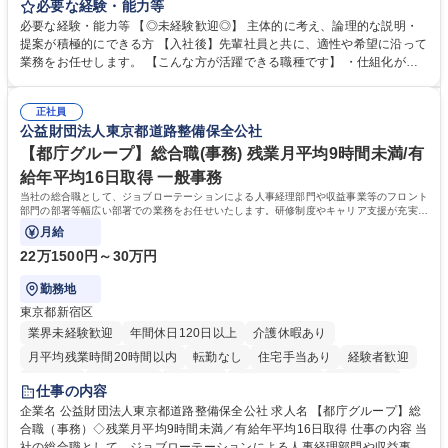
討、イベント運営などの幅広い業務を担当し、間接的に会社の生産性向上
必要な経験・能力等
や成長に貢献している部署です。 会社の全メンバーが安心して長く成果を
必要な経験・能力等 【◎未経験歓迎◎】 主体的に考え、論理的な説明・
発揮できる環境を整えるために、毎日のメンテナンスや維持管理に加え、
提案が積極的にできる方 【入社後】先輩社員と共に、適性や希望に沿って
新たな施策検討を積極的に行っていただき、会社全体を巻き込み課題解決
業務をお任せします。 【こんな方が活躍できる職種です】 ・仕組化が好
を推進。 ・オフィス運営：執務環境の整備・物品管理・社内規定整備/改
き/得意・協働の姿勢を持っている・優先順位付け、マルチタスクが得意・
善・イベント企画/運営・非常時の対応 など、本人の希望や適性によって
様々な立場で物事を考えられる・定型業務だけでなく突発的な出来事にも
幅広い業務の体得が可能で、多様なキャリアパスを描くことも可能です。
正社員
対処できる・新しいことに興味関心がある 【魅力】■自己啓発支援：資格
公益財団法人東京都道路整備保全公社
募集職種 【総務】未経験歓迎◎/リモート可/世界で唯一の事業/福利厚生◎/
取得や通信教育など費用の80%（年間25万円まで）を補助 ■住宅手当：家
再雇用有
賃の50%（月額7万円まで）を補助 学歴・資格 学歴：大学院 大学 語学
【都庁グループ】総合職(事務) 残業月平均9時間未満/有
力： 資格：
給年平均16日取得 一般事務
当社の総合職として、ジョブローテーションによる人事経理部門や収益事業等のフロント
部門の部署等幅広い部署での業務をお任せいたします。研修制度やキャリア支援が充実し
ております！ ※下記業務詳細
月給
22万1500円～30万円
勤務地
東京都新宿区
業界未経験歓迎
年間休日120日以上
介護休暇あり
月平均残業時間20時間以内
転勤なし
住宅手当あり
経験者歓迎
研修あり
退職金あり
賞与あり
完全週休2日制
交通費支給
仕事の内容
駅近5分以内
資格取得手当あり
食事補助あり
企業名 公益財団法人東京都道路整備保全公社 求人名 【都庁グループ】総
合職（事務）◇残業月平均9時間未満／有給年平均16日取得 仕事の内容 当
社の総合職として、ジョブローテーションによる人事経理部門や収益事業