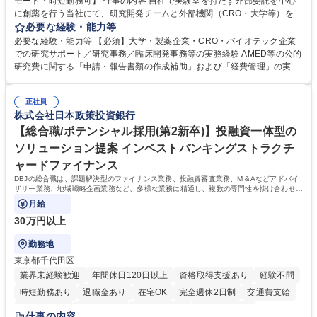
モート・時短勤務可】 仕事の内容 自社で実験室を持たず外部委託を中心
に創薬を行う当社にて、研究開発チームと外部機関（CRO・大学等）をつ
なぐハブとして、契約・発注・予算管理などの研究事務全般をお任せしま
必要な経験・能力等
す。 ■見積取得、発注、検収、請求処理等の事務手続き ■委託先との定例
必要な経験・能力等 【必須】大学・製薬企業・CRO・バイオテック企業
会議の調整・アジェンダ準備・議事録作成 ■研究報告書、試験関連資料、
での研究サポート／研究事務／臨床開発事務等の実務経験 AMED等の公的
SOP等の整備・版管理・保管 ■研究開発の進捗・タイムライン・予算執行
研究費に関する「申請・報告書類の作成補助」および「経費管理」の実務
管理サポート ■AMED等公的研究費の申請・報告書類作成補助および経費
経験 【尚可】 ■URA経験または産学連携・研究費管理の経験 ■AMED等の
管理 ■社内外関係者との連絡調整・その他研究開発に関わる総務・庶務 募
公的研究費の申請・執行管理経験 ■英語での文書読解・メール対応力 【働
集職種 研究事務【フルリモート・時短勤務可】
正社員
き方について】フルリモートやハイブリッド勤務、時短勤務など個々のラ
株式会社日本政策投資銀行
イフスタイルに応じた柔軟な働き方が可能です。育児や介護との両立も応
【総合職/ポテンシャル採用(第2新卒)】投融資一体型の
援します。 学歴・資格 学歴：大学院 大学 語学力： 資格：
ソリューション提案 インベストバンキングストラクチ
ャードファイナンス
DBJの総合職は、課題解決型のファイナンス業務、投融資審査業務、M＆Aなどアドバイ
ザリー業務、地域戦略企画業務など、多様な業務に精通し、複数の専門性を掛け合わせて
広く社会に貢献していく職種です。
月給
30万円以上
勤務地
東京都千代田区
業界未経験歓迎
年間休日120日以上
資格取得支援あり
経験不問
時短勤務あり
退職金あり
在宅OK
完全週休2日制
交通費支給
駅近5分以内
土日祝休み
第二新卒歓迎
寮・社宅あり
仕事の内容