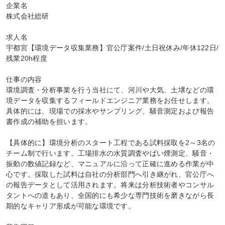
企業名

株式会社総研

求人名

宇都宮【環境データ収集業務】官公庁案件/土日祝休み/年休122日/
残業20h程度

仕事の内容

環境調査・分析事業を行う当社にて、河川や大気、土壌などの環
境データを収集するフィールドエンジニア業務をお任せします。
具体的には、現場での採水やサンプリング、騒音測定および報告
書作成の補助を担います。

【具体的に】環境分析のスタート工程である試料採取を2～3名の
チーム制で行います。工場排水の水質調査やばい煙測定、騒音・
振動の数値記録など、マニュアルに沿って正確に進める作業が中
心です。採取した試料は自社の分析部門へ引き継がれ、官公庁へ
の報告データとして活用されます。将来は分析技術者やコンサル
タントへの道もあり、全国的にも希少な専門技術を磨きながら長
期的なキャリア形成が可能な環境です。
