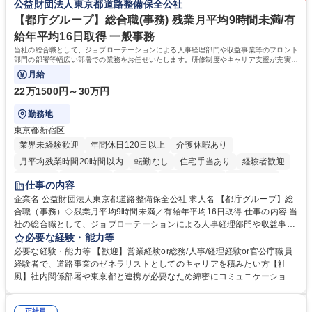
公益財団法人東京都道路整備保全公社
待され。組織を支えるスペシャリストとして、チームに貢献し、結果的に
社員から頼られる存在になることができます。平均19:30の退勤以降の業
【都庁グループ】総合職(事務) 残業月平均9時間未満/有
務の持ち帰りも禁止されており、メリハリのある働き方となります。 学
給年平均16日取得 一般事務
歴・資格 学歴：大学院 大学 高専 短大 語学力： 資格：
当社の総合職として、ジョブローテーションによる人事経理部門や収益事業等のフロント
部門の部署等幅広い部署での業務をお任せいたします。研修制度やキャリア支援が充実し
ております！ ※下記業務詳細
月給
22万1500円～30万円
勤務地
東京都新宿区
業界未経験歓迎
年間休日120日以上
介護休暇あり
月平均残業時間20時間以内
転勤なし
住宅手当あり
経験者歓迎
研修あり
退職金あり
賞与あり
完全週休2日制
交通費支給
仕事の内容
駅近5分以内
資格取得手当あり
食事補助あり
企業名 公益財団法人東京都道路整備保全公社 求人名 【都庁グループ】総
合職（事務）◇残業月平均9時間未満／有給年平均16日取得 仕事の内容 当
社の総合職として、ジョブローテーションによる人事経理部門や収益事業
等のフロント部門の部署等幅広い部署での業務をお任せいたします。研修
必要な経験・能力等
制度やキャリア支援が充実しております！ ※下記業務詳細 【業務詳細】■
必要な経験・能力等 【歓迎】営業経験or総務/人事/経理経験or官公庁職員
管理部門：広報、人事、経理など当公社の運営に係る管理業務 ■収益部
経験者で、道路事業のゼネラリストとしてのキャリアを積みたい方【社
門：駐車場の新規開拓、管理運営、新宿駅西口広場の「イベントコーナ
風】社内関係部署や東京都と連携が必要なため綿密にコミュニケーション
ー」などの管理運営 ■道路部門：整備の急がれる骨格幹線道路や木造住宅
を図っています。 【業務の魅力】■幅広く携われる：総合職（事務）で
密集地域の特定整備路線の用地取得、道路に関する普及啓発事業、都内の
は、駐車場の管理運営や道路用地の取得、公益財団法人の中枢を担う管理
正社員