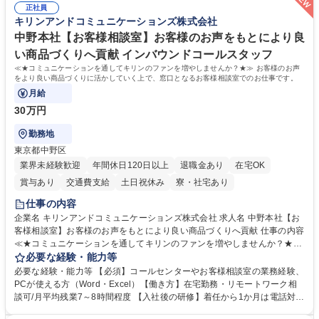
正社員
のOJTで業務を習得可能、未経験でもしっかりサポート 学歴・資格 学
キリンアンドコミュニケーションズ株式会社
歴：大学院 大学 高専 短大 語学力： 資格：
中野本社【お客様相談室】お客様のお声をもとにより良
い商品づくりへ貢献 インバウンドコールスタッフ
≪★コミュニケーションを通してキリンのファンを増やしませんか？★≫ お客様のお声
をより良い商品づくりに活かしていく上で、窓口となるお客様相談室でのお仕事です。
月給
30万円
勤務地
東京都中野区
業界未経験歓迎
年間休日120日以上
退職金あり
在宅OK
賞与あり
交通費支給
土日祝休み
寮・社宅あり
仕事の内容
企業名 キリンアンドコミュニケーションズ株式会社 求人名 中野本社【お
客様相談室】お客様のお声をもとにより良い商品づくりへ貢献 仕事の内容
≪★コミュニケーションを通してキリンのファンを増やしませんか？★≫
お客様のお声をより良い商品づくりに活かしていく上で、窓口となるお客
必要な経験・能力等
様相談室でのお仕事です。 日々お客様からいただくキリングループへのご
必要な経験・能力等 【必須】コールセンターやお客様相談室の業務経験、
意見を、企業活動に活かしています。お客様からの声に迅速かつ誠意をも
PCが使える方（Word・Excel）【働き方】在宅勤務・リモートワーク相
って対応、情報提供するとともにグループ内活動に反映しています。 【具
談可/月平均残業7～8時間程度 【入社後の研修】着任から1か月は電話対応
体的には】電話応対、メール、お手紙対応、ご指摘品調査報告書作成、有
のOJTを中心に実施し、電話対応に慣れた段階でメール・手紙のOJTを実