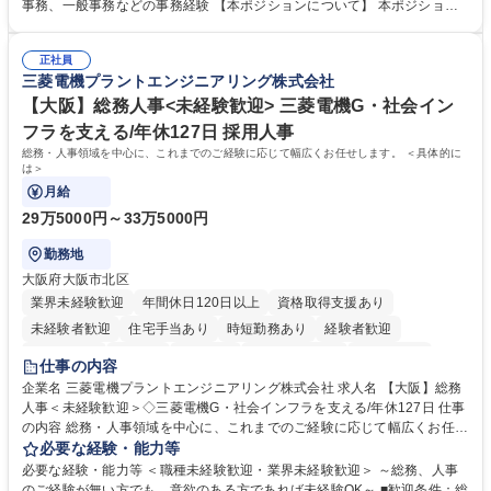
メンバーの業務サポート 【将来的には】 ■月次決算補助 ■四半期・年次決
事務、一般事務などの事務経験 【本ポジションについて】 本ポジション
算補助 ■有価証券報告書など開示資料作成補助 ■海外子会社を含む連結決
の魅力は、プライム上場企業の経理部門で、未経験から経理キャリアをス
算補助 ※3～5年程度を目安に、徐々に決算業務へ業務範囲を広げていく
タートできる点です。まずは仕訳入力や振込業務など基礎的な業務から担
想定です。 募集職種 未経験歓迎【経理/みなとみらい】プライム上場/残業
正社員
当し、3～5年をかけて月次決算・四半期決算・開示資料作成補助などへス
三菱電機プラントエンジニアリング株式会社
ほぼなし/年休123日
テップアップできます。また、残業は通常月ほぼなく、決算月でも10時間
未満のため、無理なく経理として専門性を身につけられる環境です。 学
【大阪】総務人事<未経験歓迎> 三菱電機G・社会イン
歴・資格 学歴：大学院 大学 高専 短大 専修学校 高校 語学力： 資格：日商
フラを支える/年休127日 採用人事
簿記検定1級 日商簿記検定2級
総務・人事領域を中心に、これまでのご経験に応じて幅広くお任せします。 ＜具体的に
は＞
月給
29万5000円～33万5000円
勤務地
大阪府大阪市北区
業界未経験歓迎
年間休日120日以上
資格取得支援あり
未経験者歓迎
住宅手当あり
時短勤務あり
経験者歓迎
退職金あり
在宅OK
賞与あり
完全週休2日制
交通費支給
仕事の内容
駅近5分以内
土日祝休み
服装自由
寮・社宅あり
食事補助あり
企業名 三菱電機プラントエンジニアリング株式会社 求人名 【大阪】総務
人事＜未経験歓迎＞◇三菱電機G・社会インフラを支える/年休127日 仕事
の内容 総務・人事領域を中心に、これまでのご経験に応じて幅広くお任せ
します。 ＜具体的には＞ ・総務/人事労務（給与・社保・勤怠管理など）
必要な経験・能力等
・採用・教育研修 ・福利厚生運用 など ※基本的には事務所勤務ですが、
必要な経験・能力等 ＜職種未経験歓迎・業界未経験歓迎＞ ～総務、人事
採用や教育等の業務内容により、関西圏以外への日帰り・宿泊を伴う国内
のご経験が無い方でも、意欲のある方であれば未経験OK～ ■歓迎条件：総