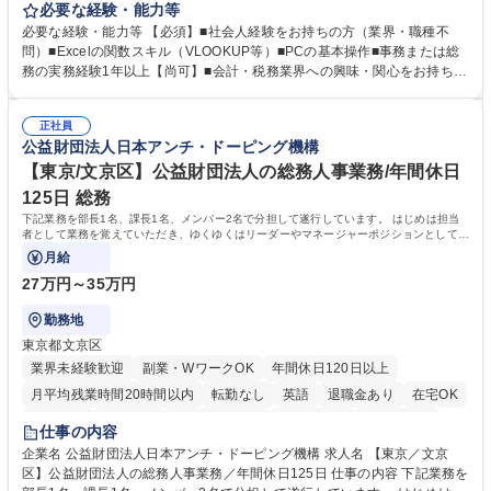
客対応から、経理サポート、社会保険手続き、さらには新たなシステム導
必要な経験・能力等
入の検討まで、幅広く組織を支える役割です。 ■備品発注・在庫管理、郵
必要な経験・能力等 【必須】■社会人経験をお持ちの方（業界・職種不
送物対応、電話・来客対応 ■金融機関への外出業務（入出金管理補助）、
問）■Excelの関数スキル（VLOOKUP等）■PCの基本操作■事務または総
福利厚生・社内イベントの運営管理 ■社内ルールの整備、職場環境の改善
務の実務経験1年以上【尚可】■会計・税務業界への興味・関心をお持ちの
提案、備品選定 ■請求書発行・管理等の経理サポート、社会保険関連の書
方 【求める人物像】 ■自ら課題を見つけ改善提案ができる主体性のある方
類手続き ■税理士業務の補助（書類作成・データ入力支援） ■ITツールや
■周囲と円滑に連携し、柔軟な対応ができる方。 【女性歓迎！】※ポジテ
社内新システムの導入検討・比較検証 募集職種 【新橋/総務】女性歓迎※
正社員
ィブアクション 学歴・資格 学歴：大学院 大学 高専 短大 専修学校 高校 語
公益財団法人日本アンチ・ドーピング機構
ポジティブアクション／年休126日／土日祝休
学力： 資格：
【東京/文京区】公益財団法人の総務人事業務/年間休日
125日 総務
下記業務を部長1名、課長1名、メンバー2名で分担して遂行しています。 はじめは担当
者として業務を覚えていただき、ゆくゆくはリーダーやマネージャーポジションとして活
躍いただくことを期待しています。
月給
27万円～35万円
勤務地
東京都文京区
業界未経験歓迎
副業・WワークOK
年間休日120日以上
月平均残業時間20時間以内
転勤なし
英語
退職金あり
在宅OK
賞与あり
育休あり
完全週休2日制
交通費支給
土日祝休み
仕事の内容
食事補助あり
企業名 公益財団法人日本アンチ・ドーピング機構 求人名 【東京／文京
区】公益財団法人の総務人事業務／年間休日125日 仕事の内容 下記業務を