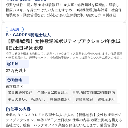
営を支えるゼネラリストをめざせます。 ・初期業務：労働時間管理、給与
必要な経験・能力等 ★未経験歓迎！ ★人事・総務領域を横断的に経験し
計算、社会保険対応、福利厚生管理、安全衛生、健康経営推進等をお任せ
幅広いスキルを身につけたい方におすすめ！ ■労務管理(給与計算・社会保
します。ご経験に応じて、休職者管理など、幅広く経験を積んでいただき
険手続き・勤怠管理など)に関心があり主体的に取り組める方 ※労務経験
ます。 ・将来的な広がり：総務・採用・教育・税務対応・経営企画等。
者は早期にご活躍いただけます。 ■チームで仕事を推進できる方■将来は
★メンバーがマンツーマンで丁寧に教えるため、ご経験が浅くても安心！
マネジメント職として活躍したい 【尚可】■人事、労務、採用、教育業務
幅広く経験を積みたい意欲がある方に最適な環境です。 募集職種 【総
正社員
のご経験 ■労務管理（給与計算・社会保険手続き・勤怠管理など）の経験
B・GARDEN税理士法人
務・人事】未経験歓迎/日立グループ/組織運営を支えるゼネラリストを目
■衛生管理者の資格をお持ちの方 学歴・資格 学歴：大学院 大学 高専 短大
指す
専修学校 高校 語学力： 資格：
【新橋/総務】女性歓迎※ポジティブアクション/年休12
6日/土日祝休 総務
港区に拠点を構える当社にて、総務・バックオフィス業務をお任せいたします。備品管理
や来客対応から、経理サポート、社会保険手続き、さらには新たなシステム導入の検討ま
で、幅広く組織を支える役割です。
月給
27万円以上
勤務地
東京都港区
業界未経験歓迎
年間休日120日以上
月平均残業時間20時間以内
平日のみOK
転勤なし
時短勤務あり
経験者歓迎
退職金あり
賞与あり
完全週休2日制
交通費支給
駅近5分以内
土日祝休み
仕事の内容
服装自由
企業名 Ｂ・ＧＡＲＤＥＮ税理士法人 求人名 【新橋/総務】女性歓迎※ポジ
ティブアクション／年休126日／土日祝休 仕事の内容 港区に拠点を構える
当社にて、総務・バックオフィス業務をお任せいたします。備品管理や来