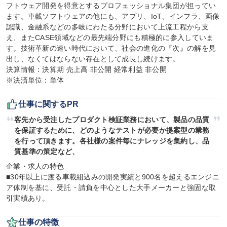
フトウェア開発を得意とするプロフェッショナル集団が担ってい
ます。車載ソフトウェアの他にも、アプリ、IoT、インフラ、画像
認識、金融系などの多岐にわたる分野において上流工程から支
え、またCASE領域などの最先端分野にも積極的に参入していま
す。技術革新の速い時代において、社会の進化の『次』の解を見
出し、なくてはならない存在として成長し続けます。

決算情報：決算期 売上高 非公開 経常利益 非公開

※決済単位：単体
仕事に関するPR
客先から受注したプロダクト検証業務において、製品の品質
を保証するために、どのようなテストが必要か提案型の業務
を行って頂きます。各社様の案件毎にナレッジを集約し、品
質基準の策定など、
企業・求人の特色

■30年以上に渡る車載組込みの開発実績と900名を超えるエンジニ
ア体制を基に、受託・請負を中心とした大手メーカーと強固な取
引実績あり。
仕事の特徴