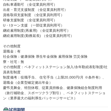
自転車通勤可 （全従業員利用可）

出産・育児支援制度 （全従業員利用可）

資格取得支援制度 （全従業員利用可）

研修支援制度 （全従業員利用可）

U・Iターン支援 （一部従業員利用可）

継続雇用制度(再雇用) （全従業員利用可）

継続雇用制度(勤務延長) （全従業員利用可）

その他制度

退職金：有

社会保険：健康保険 厚生年金保険 雇用保険 労災保険

寮・社宅：無

その他制度：ベネフィットステーション加入/永年勤続表彰制度/社
員表彰制度

制度備考：役職手当、 住宅手当（上限20,000円/月 ※条件有）、
退職金（企業型確定拠出年金）

慶弔見舞金、特別休暇、従業員持株会、健康保険組合制度利用
（旅行補助金、スポーツクラブ割引）、ベネフィットステーショ
ン（業界最大の福利厚生パッケージサービス）
試用期間