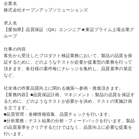
企業名

株式会社オープンアップソリューションズ

求人名

【愛知県】品質保証（QA）エンジニア★東証プライム上場企業グ
ループ

仕事の内容

客先から受注したプロダクト検証業務において、製品の品質を保
証するために、どのようなテストが必要か提案型の業務を行って
頂きます。各社様の案件毎にナレッジを集約し、品質基準の策定
など、

社全体の作業品質向上に関わる施策へ参画・推進頂きます。

【業務内容】■品質保証計画、マネジメント：製品の品質を保証す
るために、どのようなテストが必要かを決め、テストの実施計画
を立てます。

■品質管理：各種情報収集、品質チェックを行います。

■分析業務：テスト結果の分析・フィードバックを行います。製品
の品質基準をクリアするだけではなく、品質向上に必要な提案を
行います。
