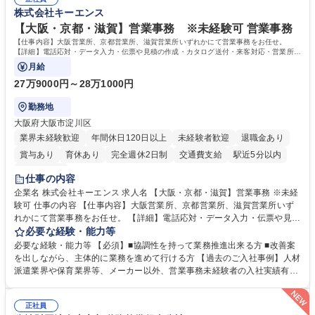
株式会社キーエンス
【大阪・京都・滋賀】営業事務 ※未経験可 営業事務
【仕事内容】大阪営業所、京都営業所、滋賀営業所いずれかにて営業事務をお任せ。
【詳細】電話応対・データ入力・伝票や見積の作成・カタログ送付・来客対応・営業所内
で発生する事務業務や業務改善をお任せ。
月給
27万9000円～28万1000円
勤務地
大阪府大阪市淀川区
業界未経験歓迎
年間休日120日以上
未経験者歓迎
退職金あり
賞与あり
育休あり
完全週休2日制
交通費支給
駅近5分以内
土日祝休み
仕事の内容
企業名 株式会社キーエンス 求人名 【大阪・京都・滋賀】営業事務 ※未経
験可 仕事の内容 【仕事内容】大阪営業所、京都営業所、滋賀営業所いず
れかにて営業事務をお任せ。 【詳細】電話応対・データ入力・伝票や見積
の作成・カタログ送付・来客対応・営業所内で発生する事務業務や業務改
必要な経験・能力等
善をお任せ。 【教育制度】ご入社後、育成担当とペアになりながらOJTに
必要な経験・能力等 【必須】■協調性を持って業務推進出来る方 ■改善案
て業務を覚えていただくことが可能です。業務システムがきちんと構築さ
を出しながら、主体的に業務を進めて行ける方 【過去のご入社事例】人材
れているため、スムーズに仕事に慣れることができる環境です。また、
派遣業界や保育業界等、メーカー以外、営業事務未経験者の入社実績有
「チームで成果を出す文化」があり、良いやり方を積極的に共有しながら
【当社の事務職について】単なる事務ではなく主体性を発揮したサポート
常に改善を目指す風土のため、安心して業務に取り組んでいただけます。
により、キーエンスの付加価値向上に貢献します。ベースの定型業務に加
募集職種 【大阪・京都・滋賀】営業事務 ※未経験可
正社員
えて、お客様や社員の状況に合わせ、能動的なサポート、改善の動きも期