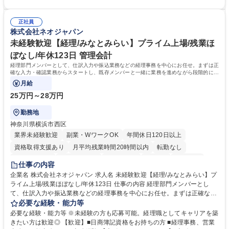
品手配・在庫確認・納期調整 ■電話・メールでの問い合わせ対応および付
っています。 【要件】未経験歓迎！未経験からスタートして長く勤務する
随する事務全般 ※高度なPCスキルは不要です。【業務内容の変更範囲】
社員が多数在籍しています。 【求める人物像】納期優先の業界のため状況
当社の指定する業務 募集職種 東京都品川区【営業アシスタント】未経験O
正社員
変化に臨機応変かつ柔軟に対応できる方、約束を守り正確に作業を進めら
株式会社ネオジャパン
K◆受発注・事務◆年間休日130日
れる方を求めています。高度なPCスキルや関数知識は一切不要です。丁
寧な指導体制が整っているため、安心してお仕事をスタートしていただけ
未経験歓迎【経理/みなとみらい】プライム上場/残業ほ
ます。 学歴・資格 学歴：大学院 大学 高専 短大 専修学校 高校 語学力：
ぼなし/年休123日 管理会計
資格：
経理部門メンバーとして、仕訳入力や振込業務などの経理事務を中心にお任せ。まずは正
確な入力・確認業務からスタートし、既存メンバーと一緒に業務を進めながら段階的に経
理知識を身につけていただきます。
月給
25万円～28万円
勤務地
神奈川県横浜市西区
業界未経験歓迎
副業・WワークOK
年間休日120日以上
資格取得支援あり
月平均残業時間20時間以内
転勤なし
未経験者歓迎
時短勤務あり
退職金あり
在宅OK
賞与あり
仕事の内容
完全週休2日制
交通費支給
駅近5分以内
土日祝休み
服装自由
企業名 株式会社ネオジャパン 求人名 未経験歓迎【経理/みなとみらい】プ
ライム上場/残業ほぼなし/年休123日 仕事の内容 経理部門メンバーとし
寮・社宅あり
て、仕訳入力や振込業務などの経理事務を中心にお任せ。まずは正確な入
力・確認業務からスタートし、既存メンバーと一緒に業務を進めながら段
必要な経験・能力等
階的に経理知識を身につけていただきます。 【具体的には】 ■社内稟議に
必要な経験・能力等 ※未経験の方も応募可能。経理職としてキャリアを築
基づく仕訳入力 ■月末の振込業務 ■明細作成 ■伝票処理、記帳業務 ■既存
きたい方は歓迎◎ 【歓迎】■日商簿記資格をお持ちの方 ■経理事務、営業