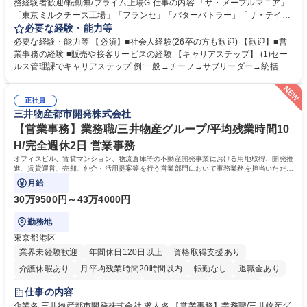
務経験者歓迎/転勤無/プライム上場G 仕事の内容 「ザ・メープルマニア」
「東京ミルクチーズ工場」「フランセ」「バターバトラー」「ザ・テイラ
ー」「DROOLY」等のブランドを多数展開する当社にて、オリジナル菓子
必要な経験・能力等
ブランド商品の事務業務をお任せいたします。 【具体的な業務内容】 ■店
必要な経験・能力等 【必須】■社会人経験(26卒の方も歓迎) 【歓迎】■営
舗からの発注受付/PC入力業務 ■受電対応(社内/社外) ■商品のマスター登
業事務の経験 ■販売や接客サービスの経験 【キャリアステップ】 (1)セー
録 ■日々の売上抽出・報告 ■提携企業への書類送付業務 ■契約書管理業務
ルス管理課でキャリアステップ 例:一般→チーフ→サブリーダー→統括リ
■ホームページへの問い合わせ対応 など 募集職種 【東京/お菓子メーカー
ーダー→マネージャー (2)他ポジションへのキャリアも可能 ※過去、未経
の事務担当】事務経験者歓迎/転勤無/プライム上場G
験で経営管理部内で経理へ異動した方もいらっしゃいます。年3回の面談
正社員
や個別面談を通してご自身のキャリアと向き合っていただき、会社として
三井物産都市開発株式会社
もバックアップしていきます。 学歴・資格 学歴：大学院 大学 高専 短大
専修学校 高校 語学力： 資格：
【営業事務】業務職/三井物産グループ/平均残業時間10
H/完全週休2日 営業事務
オフィスビル、賃貸マンション、物流倉庫等の不動産開発事業における用地取得、開発推
進、賃貸運営、売却、仲介・活用提案等を行う営業部門において事務業務を担当いただき
ます。
月給
30万9500円～43万4000円
勤務地
東京都港区
業界未経験歓迎
年間休日120日以上
資格取得支援あり
介護休暇あり
月平均残業時間20時間以内
転勤なし
退職金あり
在宅OK
賞与あり
育休あり
完全週休2日制
交通費支給
仕事の内容
駅近5分以内
土日祝休み
寮・社宅あり
企業名 三井物産都市開発株式会社 求人名 【営業事務】業務職/三井物産グ