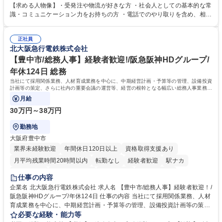
倉庫と電話確認など、販売に関わる事務、営業サポートをお願いします。
【求める人物像】・受発注や物流が好きな方 ・社会人としての基本的な常
・入社後は商品について覚えることから始め、先輩社員OJTと共に業務を
識・コミュニケーション力をお持ちの方 ・電話でのやり取りを含め、相手
進めて頂きます。未経験から始めた方も多数活躍中です。 [業務内容の変
の要件を正しく理解し対応できる方 ・数量・在庫・出荷数などの数値を正
更の範囲:会社の定める業務] 募集職種 受発注事務◆年休125日・年収400
確に扱う業務に抵抗がない方 ・PCを業務で日常的に使用しており、四則
万～・残業10H◆食品原料・健康食品の商社
正社員
演算ができる方 ・業務ルールや指示を理解し、行動できる方 学歴・資格
北大阪急行電鉄株式会社
学歴：大学院 大学 短大 語学力： 資格：
【豊中市/総務人事】経験者歓迎!/阪急阪神HDグループ/
年休124日 総務
当社にて採用関係業務、人材育成業務を中心に、中期経営計画・予算等の管理、設備投資
計画等の策定、さらに社内の重要会議の運営等、経営の根幹となる幅広い総務人事業務全
般を担当していただきます。
月給
30万円～38万円
勤務地
大阪府豊中市
業界未経験歓迎
年間休日120日以上
資格取得支援あり
月平均残業時間20時間以内
転勤なし
経験者歓迎
駅ナカ
退職金あり
完全週休2日制
交通費支給
駅近5分以内
仕事の内容
土日祝休み
服装自由
昼食補助あり
食事補助あり
企業名 北大阪急行電鉄株式会社 求人名 【豊中市/総務人事】経験者歓迎！/
阪急阪神HDグループ/年休124日 仕事の内容 当社にて採用関係業務、人材
育成業務を中心に、中期経営計画・予算等の管理、設備投資計画等の策
定、さらに社内の重要会議の運営等、経営の根幹となる幅広い総務人事業
必要な経験・能力等