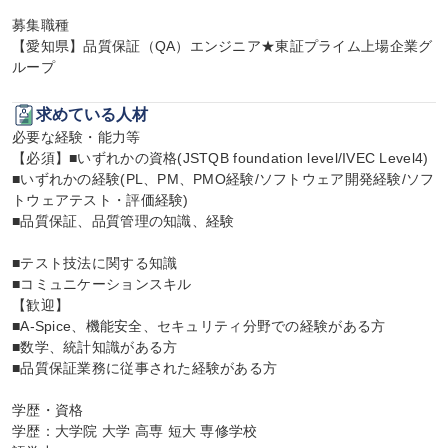
募集職種

【愛知県】品質保証（QA）エンジニア★東証プライム上場企業グ
ループ
求めている人材
必要な経験・能力等

【必須】■いずれかの資格(JSTQB foundation level/IVEC Level4)

■いずれかの経験(PL、PM、PMO経験/ソフトウェア開発経験/ソフ
トウェアテスト・評価経験)

■品質保証、品質管理の知識、経験

■テスト技法に関する知識

■コミュニケーションスキル

【歓迎】

■A-Spice、機能安全、セキュリティ分野での経験がある方

■数学、統計知識がある方

■品質保証業務に従事された経験がある方

学歴・資格

学歴：大学院 大学 高専 短大 専修学校
