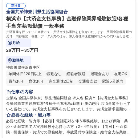
人チャットボット対応など。 【1日の対応件数】■電話：月間一人当たり
施する予定です。独り立ち以降もしっかりフォローする体制を整えていま
平均100件前後■メール・手紙：同上40件前後 募集職種 中野本社【お客様
正社員
すのでご安心ください。 【当社について】キリングループの広報機能を担
全国共済神奈川県生活協同組合
相談室】お客様のお声をもとにより良い商品づくりへ貢献
う会社として、お客様との出会いを大切にし、磨き上げたホスピタリティ
を込めてコミュニケーションをとりながら広報関連業務を行っておりま
横浜市【共済金支払事務】金融保険業界経験歓迎/各種
す。 学歴・資格 学歴：大学院 大学 高専 短大 専修学校 高校 語学力： 資
手当充実/転勤無 一般事務
格：
共済事業を行っている当社にて、共済金支払事務をお任せいたします。共済金請求書類の
受付・内容確認・審査・データ入力のほか、加入者様や医療機関等からの問い合わせ電話
対応や書類発送等を担当します。
月給
26万円～35万円
勤務地
神奈川県横浜市中区
年間休日120日以上
転勤なし
経験者歓迎
退職金あり
在宅OK
賞与あり
育休あり
完全週休2日制
交通費支給
駅近5分以内
土日祝休み
仕事の内容
企業名 全国共済神奈川県生活協同組合 求人名 横浜市【共済金支払事務】
金融保険業界経験歓迎/各種手当充実/転勤無 仕事の内容 共済事業を行って
いる当社にて、共済金支払事務をお任せいたします。共済金請求書類の受
付・内容確認・審査・データ入力のほか、加入者様や医療機関等からの問
必要な経験・能力等
い合わせ電話対応や書類発送等を担当します。 ■共済金請求書類の受付、
必要な経験・能力等 【必須】電話応対を伴う事務経験、および保険・共
内容確認、および共済金支払に関する審査・事務処理業務全般を担当 ■専
済・金融業界での実務経験をお持ちの方（2～4年程度）【尚可】生命保
用システムへのデータ入力、各種必要書類の作成・発送作業 ■加入者様や
険・損害保険・共済での勤務経験、事故受付や保険金・給付金支払業務経
医療機関等からの各種問い合わせに対する丁寧かつ迅速な電話応対 ■現場
験がある方 【求める人物像】■相手の立場に立った丁寧な対応ができる方