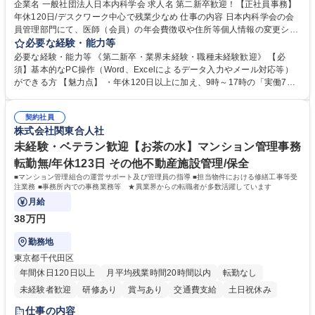
企業名 一般社団法人日本内科学会 求人名 第二新卒歓迎！【正社員事務】
年休120日/デスクワーク中心で残業少なめ 仕事の内容 日本内科学会の会
員管理部門にて、医師（会員）の年会費徴収や住所等個人情報の変更シス
テム入力、電話・FAX対応をお任せします。将来的には、各種委員会の運
必要な経験・能力等
営事務局業務などにも幅広く携わっていただきます。 【会員管理・データ
必要な経験・能力等 《第二新卒・業界未経験・職種未経験歓迎》 【必
入力業務】 ・医師（会員）の住所変更、個人情報のシステム登録・更新
須】基本的なPC操作（Word、Excelによるデータ入力やメール対応等）
・年会費の徴収管理や入金データの照合確認 【問い合わせ対応】 ・会員
ができる方 【魅力点】 ・年休120日以上に加え、9時～17時の「実働7時
（医師）からの電話、FAX、ネット申請に伴う相談受付 ・複雑な案件のへ
間勤務」で残業も少なくワークライフバランスは抜群です。 【将来的な業
のエスカレーション・連携対応 募集職種 第二新卒歓迎！【正社員事務】
務（各種委員会運営）】 ・学会内における各種委員会のスケジュール調
年休120日/デスクワーク中心で残業少なめ
契約社員
整、資料作成、当日の運営サポート 学歴・資格 学歴：大学院 大学 語学
株式会社関東合人社
力： 資格：
未経験・ベテラン歓迎【お茶の水】マンション管理事務
転勤無/年休123日 その他不動産施設管理/保全
■マンション管理組合の運営サポート及び管理員の指導 ■担当物件における修繕工事等受
注業務 ■事務所内での事務業務等 ★異業界からの転職者が多数活躍しています
月給
38万円
勤務地
東京都千代田区
年間休日120日以上
月平均残業時間20時間以内
転勤なし
未経験者歓迎
研修あり
賞与あり
交通費支給
土日祝休み
仕事の内容