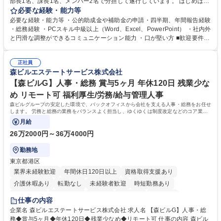
部長1名、課長1名、メンバー2名で分担して遂行しています。 はじめは担
当者として業務を覚えていただき、ゆくゆくはリーダーやマネージャーポ
必要な経験・能力等
ジションとして活躍いただくことを期待しています。 【総務・人事グルー
必要な経験・能力等 ・公的助成金や補助金の申請・四半期、年間報告経験
プの業務内容】 ・人事制度関連 ・採用活動 ・教育研修の企画、実行 ・勤
・総務経験 ・PCスキル中級以上（Word、Excel、PowerPoint） ・社内外
怠管理 ・官公庁への各種提出 ・法定の会議運営（評議員会、理事会） ・
と円滑な調整ができるコミュニケーション能力 ・口が堅い方 ■歓迎要件
コンプライアンス ・内部規程やルールの管理、整備、文書管理 ・契約関
・採用業務経験 ・英語に抵抗がない方 ・営業経験 学歴・資格 学歴：大学
連 ・衛生管理 ・防災関連・公的助成金の管理・オフィス、ファシリティ
院 大学 高専 短大 専修学校 高校 語学力： 資格：
管理 ・福利厚生関連 ・職員からの問合せ、相談対応 ・その他日常の総務
正社員
森ビルエステートサービス株式会社
業務全般 募集職種 【東京／文京区】公益財団法人の総務人事業務／年間
休日125日
【森ビルG】人事・総務 賞与5ヶ月 年休120日 残業少な
め リモート可 福利厚生/労務/給与管理人事
森ビルグループの安定した環境で、バックオフィスから会社を支える人事・総務をお任せ
します。 労務と総務の業務をバランスよく担当し、ゆくゆくは制度改定などのコア業務
にも挑戦できる、やりがいある環境です。
月給
26万2000円～36万4000円
勤務地
東京都港区
業界未経験歓迎
年間休日120日以上
資格取得支援あり
介護休暇あり
転勤なし
未経験者歓迎
時短勤務あり
経験者歓迎
退職金あり
在宅OK
賞与あり
育休あり
仕事の内容
完全週休2日制
交通費支給
長期歓迎
駅近5分以内
土日祝休み
企業名 森ビルエステートサービス株式会社 求人名 【森ビルG】人事・総
務◆賞与5ヶ月◆年休120日◆残業少なめ◆リモート可 仕事の内容 森ビル