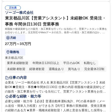
調査の対応および業務プロセスの改善活動 【業務内容の変更範囲】当社の
■チームワークを大切にし、素直に学べる方★外勤の保険営業から内勤事
指定する業務 募集職種 横浜市【共済金支払事務】金融保険業界経験歓迎/
正社員
務へのキャリアチェンジ希望者も大歓迎です！ 学歴・資格 学歴：大学院
ソーゴー株式会社
各種手当充実/転勤無
大学 高専 短大 専修学校 高校 語学力： 資格：
東京都品川区【営業アシスタント】未経験OK 受発注・
事務 年間休日130日 営業事務
樹脂板や建築資材などの販売・加工事業を行っている当社にて、営業アシスタント業務を
お任せいたします。注文対応やWebデータの出力、各所への発注・加工依頼のほか、電
話・メール対応等の事務業務を担当します。
月給
27万円～35万円
勤務地
東京都品川区
業界未経験歓迎
年間休日120日以上
平日のみOK
転勤なし
未経験者歓迎
経験者歓迎
退職金あり
賞与あり
完全週休2日制
交通費支給
駅近5分以内
土日祝休み
仕事の内容
企業名 ソーゴー株式会社 求人名 東京都品川区【営業アシスタント】未経
験OK◆受発注・事務◆年間休日130日 仕事の内容 樹脂板や建築資材など
の販売・加工事業を行っている当社にて、営業アシスタント業務をお任せ
いたします。注文対応やWebデータの出力、各所への発注・加工依頼のほ
必要な経験・能力等
か、電話・メール対応等の事務業務を担当します。 ■受注・発注業務：FA
必要な経験・能力等 【必須】普通自動車運転免許、PCの基本操作（メー
Xによる注文対応、Web発注データのプリントアウト、各仕入先・協力会
ル送信・簡単入力程度）ができる方【尚可】事務の実務経験、受発注業務
社への発注および加工依頼等 ■納品書・請求書の作成および発送手配 ■商
の経験のある方★業界・職種未経験歓迎！人柄と意欲を重視した採用を行