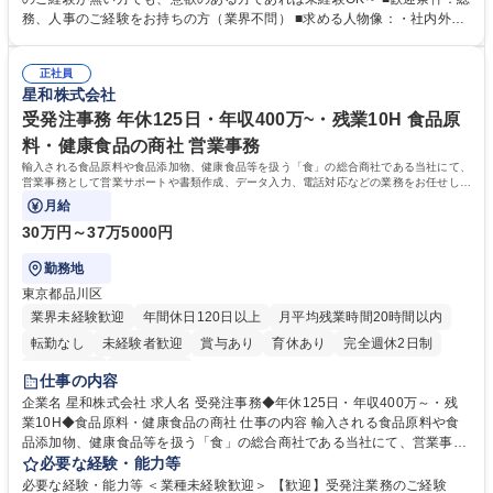
出張もございます。 ※担当業務を持ちつつ、お互いに助け合いながら、総
務、人事のご経験をお持ちの方（業界不問） ■求める人物像：・社内外の
務部という組織として協力しながら進める体制です。 募集職種 【大阪】
関係各部門との調整を率先して行い、業務を円滑に遂行できる協調性やコ
総務人事＜未経験歓迎＞◇三菱電機G・社会インフラを支える/年休127日
ミュニケーション能力を持っている方 ・人事総務領域に興味がありゼネラ
正社員
リスト志向をお持ちの方 学歴・資格 学歴：大学院 大学 語学力： 資格：
星和株式会社
受発注事務 年休125日・年収400万~・残業10H 食品原
料・健康食品の商社 営業事務
輸入される食品原料や食品添加物、健康食品等を扱う「食」の総合商社である当社にて、
営業事務として営業サポートや書類作成、データ入力、電話対応などの業務をお任せしま
す。
月給
30万円～37万5000円
勤務地
東京都品川区
業界未経験歓迎
年間休日120日以上
月平均残業時間20時間以内
転勤なし
未経験者歓迎
賞与あり
育休あり
完全週休2日制
交通費支給
土日祝休み
仕事の内容
企業名 星和株式会社 求人名 受発注事務◆年休125日・年収400万～・残
業10H◆食品原料・健康食品の商社 仕事の内容 輸入される食品原料や食
品添加物、健康食品等を扱う「食」の総合商社である当社にて、営業事務
として営業サポートや書類作成、データ入力、電話対応などの業務をお任
必要な経験・能力等
せします。 ・受注／出荷指示／売上管理／仕入管理／在庫管理／お客様や
必要な経験・能力等 ＜業種未経験歓迎＞ 【歓迎】受発注業務のご経験