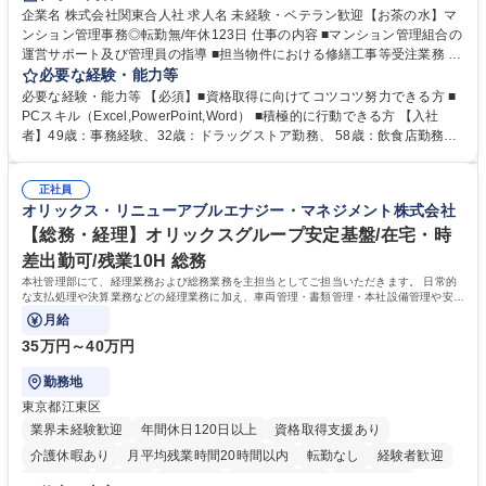
企業名 株式会社関東合人社 求人名 未経験・ベテラン歓迎【お茶の水】マ
ンション管理事務◎転勤無/年休123日 仕事の内容 ■マンション管理組合の
運営サポート及び管理員の指導 ■担当物件における修繕工事等受注業務 ■
事務所内での事務業務等 ★異業界からの転職者が多数活躍しています
必要な経験・能力等
【年収補足】532万円 ＋別途インセンティヴで平均約100万円/年（昨年度
必要な経験・能力等 【必須】■資格取得に向けてコツコツ努力できる方 ■
実績） ＋管理業務主任者資格手当50,000円/月 ★親会社である株式会社合
PCスキル（Excel,PowerPoint,Word） ■積極的に行動できる方 【入社
人社計画研究所社のグループ会社として、質の高いサービスと適性価格を
者】49歳：事務経験、32歳：ドラッグストア勤務、 58歳：飲食店勤務
武器に約20年受託戸数増加中です。https://www.gojin.co.jp/abt/abt_3.html
等：中途採用の9割が未経験者！ 【資格取得支援】■メンター制度■社内模
募集職種 未経験・ベテラン歓迎【お茶の水】マンション管理事務◎転勤
試や研修制度など充実！ ＊未資格者の8割以上が入社2年以内に資格を取
無/年休123日
正社員
得出来ております！ 【魅力】■フレックス制度、未経験からでも下限年収
オリックス・リニューアブルエナジー・マネジメント株式会社
を一律支給！ ■管理業務主任者資格取得後には50,000円/月の手当あり！
学歴・資格 学歴：大学院 大学 高専 短大 専修学校 高校 語学力： 資格：第
【総務・経理】オリックスグループ安定基盤/在宅・時
一種運転免許普通自動車
差出勤可/残業10H 総務
本社管理部にて、経理業務および総務業務を主担当としてご担当いただきます。 日常的
な支払処理や決算業務などの経理業務に加え、車両管理・書類管理・本社設備管理や安全
対策など幅広い総務業務もお任せします。
月給
35万円～40万円
勤務地
東京都江東区
業界未経験歓迎
年間休日120日以上
資格取得支援あり
介護休暇あり
月平均残業時間20時間以内
転勤なし
経験者歓迎
研修あり
在宅OK
賞与あり
完全週休2日制
交通費支給