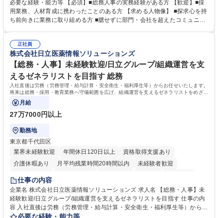
務全般を担当していただきます。 【主な業務内容】 ■採用関係業務および
必要な経験・能力等 【必須】■総務人事の実務経験がある方 【歓迎】■採
人材育成(社員研修)業務の推進 ■中期経営計画および予算等の管理 ■設備
用業務、人材育成に携わったことのある方 【求める人物像】 ■探求心を持
投資計画等の策定 ■社内の重要会議の運営 ■その他総務人事業務全般 【入
ち前向きに業務に取り組める方 ■臆せずに部門・会社を超えたコミュニケ
社後】入社後は採用や育成をメインに担当し将来的には経営根幹に関わる
ーションの取れる方 ■自分で考えて行動のできる方 ■第二の創業期を迎え
総務人事業務全般へ幅広く従事していただきます。 募集職種 【豊中市/総
る当社で組織の次代を担うネクスト人材として長期的に成長したい方 ■周
務人事】経験者歓迎！/阪急阪神HDグループ/年休124日
正社員
囲のメンバーと協調しつつ主体性を持って能動的に業務を推進できる方 学
株式会社日立医薬情報ソリューションズ
歴・資格 学歴：大学院 大学 高専 短大 専修学校 高校 語学力： 資格：
【総務・人事】未経験歓迎/日立グループ/組織運営を支
えるゼネラリストを目指す 総務
入社直後は労務（労務管理・給与計算・安全衛生・福利厚生等）からお任せいたします。
将来は総務・採用・教育業務へ守備範囲を広げ、組織運営を支えるゼネラリストをめざせ
ます。
月給
27万7000円以上
勤務地
東京都千代田区
業界未経験歓迎
年間休日120日以上
資格取得支援あり
介護休暇あり
月平均残業時間20時間以内
未経験者歓迎
住宅手当あり
時短勤務あり
退職金あり
在宅OK
賞与あり
仕事の内容
育休あり
完全週休2日制
交通費支給
土日祝休み
寮・社宅あり
企業名 株式会社日立医薬情報ソリューションズ 求人名 【総務・人事】未
経験歓迎/日立グループ/組織運営を支えるゼネラリストを目指す 仕事の内
容 入社直後は労務（労務管理・給与計算・安全衛生・福利厚生等）からお
任せいたします。将来は総務・採用・教育業務へ守備範囲を広げ、組織運
必要な経験・能力等