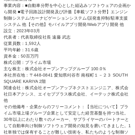
事業内容：■自動車分野を中心とした組込みソフトウェアの企画か
ら開発 ■電子回路設計開発及び評価【車載ソフト分野】エンジン
制御システム/カーナビゲーションシステム/誤発進抑制/駐車支援
システム 他【その他】モバイルアプリ開発/Webアプリ開発 他

設立：2023年03月

代表者：代表取締役社長 遠藤 武志

従業員数：1,592人

平均年齢：31.6歳

資本金：50百万円

株式公開：プライム市場

主な株主：株式会社オープンアップグループ 100.0％

本社所在地：〒448-0841 愛知県刈谷市 南桜町１－２３ SOUTH 
SQUARE KARIYA 2階

関連会社：株式会社オープンアップネクストエンジニア、株式会
社日本アクシス、エイセブプラス株式会社、イーテック株式会社 
他

その他備考・企業からのフリーコメント：【当社について】プラ
イム市場上場グループ企業として安定した経営基盤を持つ当社。
30年以上にわたり数々のメーカー、サプライヤーのパートナーと
して自動車向け制御ソフトウェア開発の知見を磨いてきました。1
社単独では保有することが難しい技術を、私たちのような制御ソ