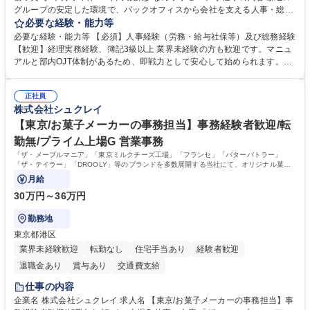
グループの安定した環境で、バックオフィスから会社を支える人事・総務
をお任せします。 労務と総務の業務をバランスよく担当し、ゆくゆくは制
必要な経験・能力等
度改定などのコア業務にも挑戦できる、やりがいある環境です。 ■勤怠管
必要な経験・能力等 【必須】人事経験（労務・給与社保等）及び総務経験
理、給与計算、社会保険手続き、年末調整等の労務管理全般 ■入退社手続
【歓迎】経理実務経験、簿記3級以上 業界未経験の方も歓迎です。マニュ
き、社内規定の改定や人事制度改定などのコア業務 ■社内イベントの企画
アルと部内OJT体制があるため、即戦力として安心して始められます。
運営やその他総務業務全般 ※労務と総務を1：1の割合でお任せ。 入社後
【魅力・やりがい】森ビルGの安定基盤で労務から総務まで幅広く携われ
は部内のOJTを中心に、あなたの経験に合わせて不足している部分はいつ
ます。定型業務に留まらず、社内規定や人事制度の改定など会社のコア業
でも質問・相談できる環境が整っているため、安心して成長できます。 募
正社員
務に挑戦できるため、自身の成長と組織への貢献度をダイレクトに実感で
株式会社シュクレイ
集職種 【森ビルG】人事・総務◆賞与5ヶ月◆年休120日◆残業少なめ◆
きます。 残業少なめ、週1日リモート可など、ワークライフバランスを保
リモート可
ち長期活躍できる環境です。 「これまでの幅広い経験を活かし、長期的な
【東京/お菓子メーカーの事務担当】事務経験者歓迎/転
キャリアを築きたい」という前向きな意欲と挑戦を全力で応援します。 学
勤無/プライム上場G 営業事務
歴・資格 学歴：大学院 大学 高専 短大 専修学校 高校 語学力： 資格：日商
「ザ・メープルマニア」「東京ミルクチーズ工場」「フランセ」「バターバトラー」
簿記検定1級 日商簿記検定2級 日商簿記検定3級
「ザ・テイラー」「DROOLY」等のブランドを多数展開する当社にて、オリジナル菓子
ブランド商品の事務業務をお任せいたします。
月給
30万円～36万円
勤務地
東京都港区
業界未経験歓迎
転勤なし
住宅手当あり
経験者歓迎
退職金あり
賞与あり
交通費支給
仕事の内容
企業名 株式会社シュクレイ 求人名 【東京/お菓子メーカーの事務担当】事