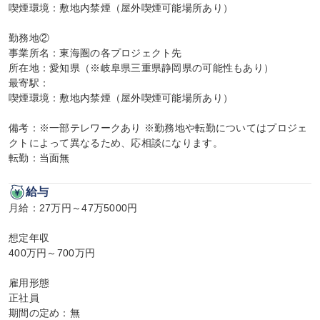
喫煙環境：敷地内禁煙（屋外喫煙可能場所あり）

勤務地②

事業所名：東海圏の各プロジェクト先

所在地：愛知県（※岐阜県三重県静岡県の可能性もあり）

最寄駅：

喫煙環境：敷地内禁煙（屋外喫煙可能場所あり）

備考：※一部テレワークあり ※勤務地や転勤についてはプロジェ
クトによって異なるため、応相談になります。

転勤：当面無
給与
月給：27万円～47万5000円

想定年収

400万円～700万円

雇用形態

正社員

期間の定め：無
