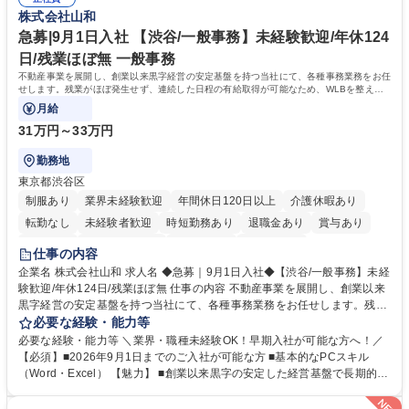
道路施設や道路工事現場の見学ツアー事業 ※入社後は上記いずれかの部門
部門など多岐に渡る業務を経験できます。 ■様々なプロジェクト：駐車場
株式会社山和
へ配属。※業務内容変更の範囲：会社の定める業務 募集職種 【都庁グル
事業の他、新宿駅西口広場内に設置された照明を兼ねた広告「ブライトサ
ープ】総合職（事務）◇残業月平均9時間未満／有給年平均16日取得
イン」の管理運営を行うなど、事業収益を生み出す活動を積極的に行って
急募|9月1日入社 【渋谷/一般事務】未経験歓迎/年休124
います。 学歴・資格 学歴：大学院 大学 高専 短大 専修学校 高校 語学力：
日/残業ほぼ無 一般事務
資格：
不動産事業を展開し、創業以来黒字経営の安定基盤を持つ当社にて、各種事務業務をお任
せします。残業がほぼ発生せず、連続した日程の有給取得が可能なため、WLBを整えた
い方にお勧めの環境です！
月給
31万円～33万円
勤務地
東京都渋谷区
制服あり
業界未経験歓迎
年間休日120日以上
介護休暇あり
転勤なし
未経験者歓迎
時短勤務あり
退職金あり
賞与あり
育休あり
完全週休2日制
交通費支給
土日祝休み
仕事の内容
企業名 株式会社山和 求人名 ◆急募｜9月1日入社◆【渋谷/一般事務】未経
験歓迎/年休124日/残業ほぼ無 仕事の内容 不動産事業を展開し、創業以来
黒字経営の安定基盤を持つ当社にて、各種事務業務をお任せします。残業
がほぼ発生せず、連続した日程の有給取得が可能なため、WLBを整えたい
必要な経験・能力等
方にお勧めの環境です！ 入社後はOJTを通じて丁寧に研修を行いますの
必要な経験・能力等 ＼業界・職種未経験OK！早期入社が可能な方へ！／
で、事務未経験の方でも安心して臨むことができます。 【業務詳細】■電
【必須】■2026年9月1日までのご入社が可能な方 ■基本的なPCスキル
話・来客対応 ■物件の鍵や社内の備品管理 ■データ入力や書類作成 ■契約
（Word・Excel） 【魅力】 ■創業以来黒字の安定した経営基盤で長期的に
書などのファイリング ■郵送物の仕訳・発送 など 募集職種 ◆急募｜9月1
安心して働ける環境 ■残業ほぼなしで働きやすさ抜群、プライベートとの
日入社◆【渋谷/一般事務】未経験歓迎/年休124日/残業ほぼ無
両立が可能 ■有給取得を積極的に推奨、年間10日程度の取得実績 ■1ヶ月