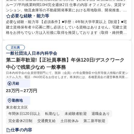
ループ/平均残業時間10H/完全週休2日 仕事の内容 オフィスビル、賃貸マ
ンション、物流倉庫等の不動産開発事業における用地取得、開発推進、賃
貸運営、売却、仲介・活用提案等を行う営業部門において事務業務を担当
必要な経験・能力等
いただきます。 【詳細】・契約書管理、契約書製本、捺印対応、ファイリ
必要な経験・能力等 【必須条件】■学歴：4年制大学卒業以上【歓迎】■宅
ング、登記簿取得、調書取得・支払業務（各種費用支払、支払管理、請
建士資格保有者※応募に際し必須としている資格はありません。宅建士資
求・支払データ登録、取引先マスター申請対応）・予算作成及び予実管
格をお持ちでない方は入社後に取得を推奨しております（取得・維持費用
理・各種稟議書、報告書作成業務・各種台帳管理、交際費・会議費支払報
の一部補助あり） 【求める人物像】 ・向学心豊かで、主体的に行動でき
告書作成及び月次管理・部内総務庶務全般 など※※配属先によっては上記
る方。 ・社内外の多様な関係者と協調して業務を進められるコミュニケー
の他に担当頂く業務が発生する場合があります。 募集職種 【営業事務】
正社員
ション力がある方。 ・チャレンジを厭わず、粘り強く業務に取り組める
一般社団法人日本内科学会
業務職/三井物産グループ/平均残業時間10H/完全週休2日
方。多様な関係者と謙虚に信頼関係を構築でき、期限を意識したスケジュ
ール管理が出来る方。※将来的に他部署（営業部門、コーポレート部門）
第二新卒歓迎!【正社員事務】年休120日/デスクワーク
へのジョブローテーションの可能性があります。 学歴・資格 学歴：大学
中心で残業少なめ 一般事務
院 大学 語学力： 資格：宅地建物取引士
日本内科学会の会員管理部門にて、医師（会員）の年会費徴収や住所等個人情報の変更シ
ステム入力、電話・FAX対応をお任せします。将来的には、各種委員会の運営事務局業務
などにも幅広く携わっていただきます。
月給
23万円～27万円
勤務地
東京都文京区
年間休日120日以上
転勤なし
未経験者歓迎
退職金あり
完全週休2日制
交通費支給
土日祝休み
第二新卒歓迎
仕事の内容