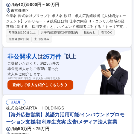
42万5000円～50万円
月給
東京都港区
企業名 株式会社プリセプト 求人名 歓迎・求人広告経験者【人材紹介エー
ジェント】フルリモート★残業ほぼ無 仕事の内容 IT・コンサル領域の経
営層に対する「採用支援」と、ハイエンド求職者に対する「キャリア支
援」の双方を一気通貫で担当する、両面型の人材コンサルタント業務をお
年間休日120日以上
月平均残業時間20時間以内
転勤なし
在宅OK
任せします。 あなたが培ってきた、企業の魅力を言語化しターゲットに刺
完全週休2日制
土日祝休み
さる訴求を作る力をそのまま活かし、採用の成否にまで責任を持つ真の課
題解決へとステップアップできる環境です■対 企業： 経営層から経営課題
や求める人物像をヒアリングし、自社システムのプロモーション機能を駆
※
非公開求人
25
万件
は
以上
使して、候補者へ企業の魅力を直接届けます■対 求職者：求職者の強みを
ご登録いただくと、約
25
万件の
引き出す職務経歴書の添削や面接対策を行いキャリアプランを共に構築し
非公開求人からご希望に沿った
ます 募集職種 歓迎・求人広告経験者【人材紹介エージェント】フルリモ
求人をご紹介します。
ート★残業ほぼ無
※
2026年3月31日時点 ※求人数＝採用予定人数
登録して求人を紹介してもらう
正社員
株式会社CARTA HOLDINGS
【海外広告営業】英語力活用可能/インバウンドプロモ
ーション支援/福利厚生充実 広告/メディア法人営業
50万円～75万円
月給