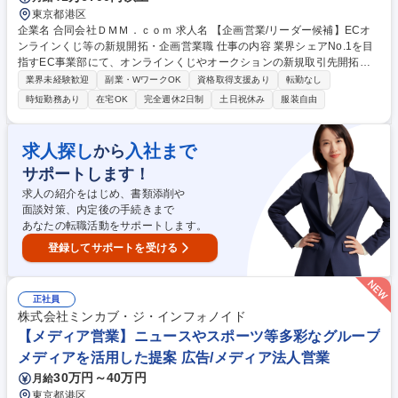
東京都港区
企業名 合同会社ＤＭＭ．ｃｏｍ 求人名 【企画営業/リーダー候補】ECオ
ンラインくじ等の新規開拓・企画営業職 仕事の内容 業界シェアNo.1を目
指すEC事業部にて、オンラインくじやオークションの新規取引先開拓、
既存顧客対応、魅力的な特集の企画・提案、各種ディレクション業務ま
業界未経験歓迎
副業・WワークOK
資格取得支援あり
転勤なし
で、売上拡大を担う営業全般をお任せします。 具体的には■新規取引先の
時短勤務あり
在宅OK
完全週休2日制
土日祝休み
服装自由
獲得による魅力的な取り扱い商品の増加■売上向上のためのプロモーショ
ン特集の企画や交渉・実施■他事業部との協力体制の構築■既存取引先の窓
口対応■開発チームと連携したシステムへの要望抽出■メンバーのKPI設
求人探し
入社まで
から
計、1on1、コーチングを行います。スキルに応じた業務からスタートで
サポートします！
きます。 募集職種 【企画営業/リーダー候補】ECオンラインくじ等の新規
開拓・企画営業職
求人の紹介をはじめ、書類添削や
面談対策、内定後の手続きまで
あなたの転職活動をサポートします。
登録してサポートを受ける
正社員
株式会社ミンカブ・ジ・インフォノイド
【メディア営業】ニュースやスポーツ等多彩なグループ
メディアを活用した提案 広告/メディア法人営業
30万円～40万円
月給
東京都港区