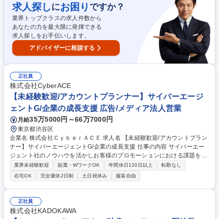
DANCE NIGHT等）の企画立案・制作進行。 ・法人への協賛・タイアップ
求人探し
お困り
に
ですか？
提案営業。ダンサーへの出演者声掛け。 ・イベントコンテンツとなるCM/
業界トップクラスの求人件数から
PV等の映像制作ディレクション業務。 ・ダンスイベント事業部のメンバ
あなたの力を最大限に発揮できる
ーマネジメントも兼任いただきます。 募集職種 【中目黒/イベントプロデ
求人探しをお手伝いします。
ューサー(管理職)】ダンス業界の未来を創る人材募集◎
アドバイザーに相談する
正社員
株式会社CyberACE
【未経験歓迎/アカウントプランナー】サイバーエージ
ェントG/企業の成長支援 広告/メディア法人営業
35万5000円～66万7000円
月給
東京都渋谷区
企業名 株式会社ＣｙｂｅｒＡＣＥ 求人名 【未経験歓迎/アカウントプラン
ナー】サイバーエージェントG/企業の成長支援 仕事の内容 サイバーエー
ジェント社のノウハウを活かしお客様のプロモーションにおける課題をも
とに、Web広告を基軸としたマーケティング戦略の企画・提案～運用ディ
業界未経験歓迎
副業・WワークOK
年間休日120日以上
転勤なし
レクション、振返りまでを一気通貫して行います。 【業務内容】・クライ
在宅OK
完全週休2日制
土日祝休み
服装自由
アントのプロモーションにおける課題のヒアリング ・Web広告をメイン
としたデジタルマーケティング戦略の企画,立案,提案 ・広告配信までのデ
ィレクション ・結果を踏まえた振り返り,施策提案 ・サイバーエージェン
正社員
ト広告事業部との連携・協業 【顧客層】金融・通販・美容コスメ等幅広い
株式会社KADOKAWA
業界で実績有。顧客の事業成長のための施策として提案します。 募集職種