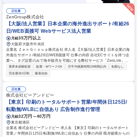
正社員
ZenGroup株式会社
【大阪/法人営業】日本企業の海外進出サポート/有給26
日/WEB面接可 Webサービス法人営業
35万円以上
月給
大阪府大阪市中央区
企業名 ＺｅｎＧｒｏｕｐ株式会社 求人名 【大阪/法人営業】日本企業の海
外進出サポート/有給26日/WEB面接可 仕事の内容 自社ECサイトを持つ企
業へ、タグ設置のみで海外販売を可能にする弊社サービス「ZenLink」を
提案します。初期費用無料で導入ハードルが低く、提案から導入サポート
業界未経験歓迎
副業・WワークOK
月平均残業時間20時間以内
転勤なし
まで越境ECの事業成長を伴走する営業職です。 「日本の優れた商品を世
完全週休2日制
服装自由
界に届けたい」という思いを持つ企業様と向き合い、実現をサポートする
ことでお客様から感謝の声をいただくことのできる、やりがいのあるポジ
ションです。 当社には越境EC（海外へ商品を販売する取引のこと）に関
正社員
するノウハウが豊富にあるため、クライアントの成長に合わせて提案の幅
株式会社ビーアンドピー
を広げられる“総合提案型営業”が可能です。 募集職種 【大阪/法人営業】
【東京】印刷のトータルサポート営業/年間休日125日/
日本企業の海外進出サポート/有給26日/WEB面接可
転勤無/WLBに自信あり 広告制作進行管理
32万円～40万円
月給
東京都港区
企業名 株式会社ビーアンドピー 求人名 【東京】印刷のトータルサポート
営業／年間休日125日/転勤無/WLBに自信あり 仕事の内容 既存顧客からの