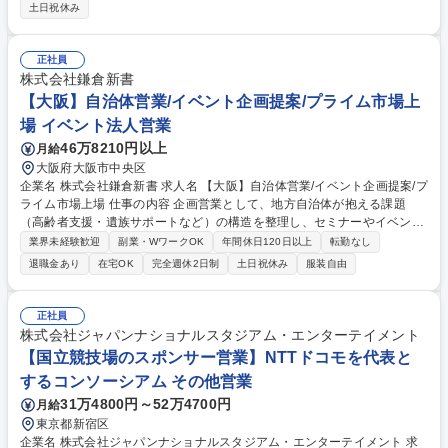
イアントの担当として、既存顧客を中心に広告配信に関する各種サポート
土日祝休み
業務をお任せします。 【具体的には】■韓国クライアントとのコミュニケ
ーション（Slack、メール、オンラインMTG等）■広告配信に関する各種調
整および配信効果の報告■日本およびアメリカ向け広告配信案件のサポー
正社員
ト業務■韓国市場や業界動向のリサーチ■韓国語／日本語の翻訳業務 募集
株式会社鎌倉新書
職種 【海外営業（韓国）】韓国チームメンバー/自社広告サービス『SKYF
【大阪】自治体営業/イベント企画提案/プライム市場上
LAG』
場 イベント法人営業
46万8210円以上
月給
大阪府大阪市中央区
企業名 株式会社鎌倉新書 求人名 【大阪】自治体営業/イベント企画提案/プ
ライム市場上場 仕事の内容 企画営業として、地方自治体が抱える課題
（高齢者支援・遺族サポートなど）の構造を整理し、セミナーやイベント
の企画立案を含む多様なソリューションを提案します。 ■地方自治体(市区
業界未経験歓迎
副業・WワークOK
年間休日120日以上
転勤なし
町村)主催の終活セミナーの企画設計:地域ごとの課題を踏まえたテーマ設
退職金あり
在宅OK
完全週休2日制
土日祝休み
服装自由
計/自治体職員とのディスカッションを通じて、住民ニーズの仮説設定と優
先論点の整理/届けたい住民層を明確化した上で、プログラム構成をデザイ
ン/講師・専門家の選定基準づくりとアサイン調整/当日の運営オペレーシ
正社員
ョン設計/実施後のフィードバック収集、満足度可視化、次回改善提案■地
株式会社ジャパンナショナルスタジアム・エンターテイメント
域住民向け冊子の共同制作・発行提案 募集職種 【大阪】自治体営業/イベ
【国立競技場のスポンサー営業】NTTドコモを代表と
ント企画提案/プライム市場上場
するコンソーシアム その他営業
31万4800円～52万4700円
月給
東京都新宿区
企業名 株式会社ジャパンナショナルスタジアム・エンターテイメント 求