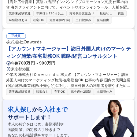
【海外広告営業】英語力活用/インバウンドプロモーション支援 仕事の内
容 海外クライアントに向けて、イベントやオンラインツール、人脈を駆使
した新規開拓や既存顧客への提案、クライアントニーズに沿った総合的な
業界未経験歓迎
年間休日120日以上
資格取得支援あり
転勤なし
英語
広告戦略の立案と社内外のディレクションを担っていただきます。 【ポテ
時短勤務あり
在宅OK
完全週休2日制
土日祝休み
服装自由
ンシャル採用】■法人営業やIT業界出身など、他業界からの転職者も多く
在籍【クライアントとの関係構築】イベントやオンラインツール、人脈を
駆使した新規開拓や既存顧客への提案、ニーズに沿った総合的な広告戦略
正社員
の立案と社内外のディレクション【提案商材】アドネットワーク・DSP・
株式会社Onwords
アフィリエイト・動画広告・TVCM・オフライン広告等※施策実施時のメ
【アカウントマネージャー】訪日外国人向けのマーケテ
ディア側とのコミュニケーションや施策の効果検証、レポーティング 募集
ィング施策/在宅勤務OK 戦略/経営コンサルタント
職種 業界未経験者OK【海外広告営業】英語力活用/インバウンドプロモー
ション支援
700万円～900万円
年俸
東京都港区
企業名 株式会社Ｏｎｗｏｒｄｓ 求人名 【アカウントマネージャー】訪日
外国人向けのマーケティング施策/在宅勤務OK 仕事の内容 国内の民間企業
(宿泊施設/商業施設/小売など)に対し、訪日外国人の利用者を増やすための
マーケティング施策の提案をお任せします。あだ名文化で、元リクル―ト
業界未経験歓迎
転勤なし
在宅OK
完全週休2日制
土日祝休み
出身の代表を中心とした風通しの良い会社です。 【特徴】Onwords社の
出資会社であるWAmazing社が持つ、豊富な訪日旅行者データ（予約・購
買履歴）と、台湾・香港などのネイティブスタッフの知見を掛け合わせ、
求人探し
入社まで
から
国内の民間企業や自治体に対し、データに基づく精度の高いプロモーショ
サポートします！
ンをワンストップで提供しています。プランナー陣（9名在籍）と分業し
ながら、売上につながる上流部分の提案に集中することができます。 募集
求人の紹介をはじめ、書類添削や
職種 【アカウントマネージャー】訪日外国人向けのマーケティング施策/
面談対策、内定後の手続きまで
在宅勤務OK
あなたの転職活動をサポートします。