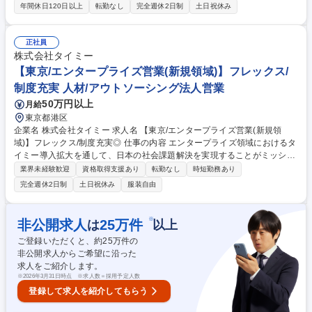
O」のパートナーセールスとして、代理店の新規開拓および受注促進をお
年間休日120日以上
転勤なし
完全週休2日制
土日祝休み
任せします。 パートナーセールスは、直販営業のように売上金額だけを追
うのではないため、成果を積み上げやすいことが特徴です。【業務詳細】
代理店から案件を獲得するための施策立案＆実施、代理店向け勉強会の実
正社員
施、案件獲得のための営業活動など【特徴】代理店営業は、受注金額や案
株式会社タイミー
件数がKPIとなる直販営業と異なり、「代理店開拓数」と「代理店経由の
【東京/エンタープライズ営業(新規領域)】フレックス/
受注数」が主なKPIとなるため、成果を積み上げやすいことが特徴です。
制度充実 人材/アウトソーシング法人営業
募集職種 【法人営業/代理店向け】継続率99％のSaaS商材/プライム上場
50万円以上
月給
子会社/リモート可
東京都港区
企業名 株式会社タイミー 求人名 【東京/エンタープライズ営業(新規領
域)】フレックス/制度充実◎ 仕事の内容 エンタープライズ領域におけるタ
イミー導入拡大を通して、日本の社会課題解決を実現することがミッショ
ンです。 エンタープライズ企業におけるタイミーの利用最大化を目的とし
業界未経験歓迎
資格取得支援あり
転勤なし
時短勤務あり
た営業活動を行なっていただきます。 【主な業務内容】 ■さまざまなコネ
完全週休2日制
土日祝休み
服装自由
クションを活用したエンタープライズ企業の開拓 ■エンタープライズ企業
の経営課題、人的課題の発掘のためのヒアリング ■エンタープライズ企業
に対するスキームを用いた課題解決提案 ■クライアントのニーズ把握を通
※
非公開求人
25
万件
は
以上
したサービスの改善点の社内共有およびフィードバック 【業務内容の変更
ご登録いただくと、約
25
万件の
範囲】会社の定める業務 募集職種 【東京/エンタープライズ営業(新規領
非公開求人からご希望に沿った
域)】フレックス/制度充実◎
求人をご紹介します。
※
2026年3月31日時点 ※求人数＝採用予定人数
登録して求人を紹介してもらう