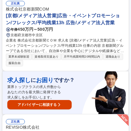
携 ■自社サービス改善提案 【仕事の魅力】裁量の大きな営業スタイルで、
正社員
戦略設計から実行まで幅広く経験できます。◎話題の人気ブランドのプロ
株式会社京都新聞COM
モーションやブランドデザインに携われます！ 募集職種 広告業界未経
[京都/メディア法人営業]広告・イベントプロモーショ
験・美容好き歓迎！【アカウントプランナー】SNS×PRで話題創出
ン/フレックス/平均残業13h 広告/メディア法人営業
450万円～500万円
年俸
京都府京都市中京区
企業名 株式会社京都新聞ＣＯＭ 求人名 [京都/メディア法人営業]広告・イ
ベントプロモーション/フレックス/平均残業13h 仕事の内容 京都新聞グル
ープである当社において、自治体や企業を中心にデジタルや紙媒体などの
広告全般や協賛企業のイベント、プロモーションの提案、美術展覧会、ス
業界未経験歓迎
資格取得支援あり
月平均残業時間20時間以内
退職金あり
ポーツイベント等各種イベントの企画運営をお任せします。 【具体的な業
服装自由
務】■京都新聞紙面やデジタル広告、イベントなど京都新聞グループメデ
ィアを活用した顧客の課題解決策の提案 ■顧客の課題解決に必要なコンテ
ンツ制作やデータ分析、イベント運営などの手配■広告会社や各所ステー
求人探し
お困り
に
ですか？
クホルダーとの調整■新規顧客開拓 など ★京都・滋賀にゆかりのある方出
業界トップクラスの求人件数から
演の協賛講演会やシンポジウムなどのイベント運営、対談やインタビュー
あなたの力を最大限に発揮できる
などの広告企画も実施しています。 募集職種 [京都/メディア法人営業]広
求人探しをお手伝いします。
告・イベントプロモーション/フレックス/平均残業13h
アドバイザーに相談する
正社員
REVISIO株式会社