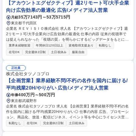
【アカウントエグゼクティブ】週2リモート可/大手企業
向け広告効果の最適化 広告/メディア法人営業
35万7143円～53万5715円
月給
東京都千代田区
企業名 ＲＥＶＩＳＩＯ株式会社 求人名 【アカウントエグゼクティブ】週
2リモート可/大手企業向け広告効果の最適化 仕事の内容 従来の視聴率で
は捉えられなかった「視聴の質」を明らかにするビッグデータをもとに、
広告主・広告会社・放送局などの大手クライアントに向けて広告の最適化
業界未経験歓迎
年間休日120日以上
資格取得支援あり
転勤なし
やクリエイティブ改善の提案をお任せします。 【業務詳細】■クライアン
在宅OK
完全週休2日制
土日祝休み
服装自由
ト支援：既存顧客の課題発見・注視データを活用した改善提案、新規顧客
へのソリューション提案（インバウンド中心）■提案活動：注視データやA
I分析結果をもとにしたプレゼン、クリエイティブ改善やメディアプランの
正社員
最適化提案■リード育成：セミナー／ホワイトペーパーを活用したリード
株式会社タツノコプロ
ナーチャリング■PJT推進：分析・戦略立案PJTの企画・進行管理 等 募集
【企画営業】業界経験不問/不朽の名作を国内に届ける/
職種 【アカウントエグゼクティブ】週2リモート可/大手企業向け広告効果
平均残業20H/やりがい 広告/メディア法人営業
の最適化
400万円～500万円
年俸
東京都武蔵野市
企業名 株式会社タツノコプロ 求人名 【企画営業】業界経験不問/不朽の名
作を国内に届ける/平均残業20H/やりがい◎ 仕事の内容 広告、プロモーシ
ョン、商品化、放送・配信ビジネス、イベント等を中心にライセンス営業
及びその関連業務全般の担当をお任せいたします。【業務内容の変更範
転勤なし
在宅OK
完全週休2日制
土日祝休み
囲：当社業務全般】 【詳細】■製作委員会窓口業務 ■担当作品の商品化・
取引先との対応 『マッハGoGoGo』『科学忍者隊ガッチャマン』など、国