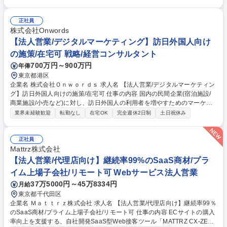
土日祝休み
服装自由
行ディレクションをお任せします。既存顧客の大手ディベロッパーとの関
係を活かした深耕営業がミッションであり、顧客課題に応じた提案力が活
正社員
きるポジションです。 受注後は社内のクリエイティブチームや同じオフィ
株式会社Onwords
スで業務をする日宣グループの制作スタッフと連携しながら業務を進めて
【法人営業/デジタルマーケティング】訪日外国人向け
いただきます。 募集職種 【広告営業】既存大手総合不動産の深耕・拡大
営業/リモート可能/年休125日
の施策/在宅可 戦略/経営コンサルタント
700万円～900万円
年俸
東京都港区
企業名 株式会社Ｏｎｗｏｒｄｓ 求人名 【法人営業/デジタルマーケティン
グ】訪日外国人向けの施策/在宅可 仕事の内容 国内の民間企業(宿泊施設/
商業施設/小売など)に対し、訪日外国人の利用者を増やすためのマーケテ
ィング施策を提案します。あだ名文化で、元リクル―ト出身の代表を中心
業界未経験歓迎
転勤なし
在宅OK
完全週休2日制
土日祝休み
とした風通しの良い会社です。 【特徴】Onwords社の出資会社であるWA
mazing社が持つ、豊富な訪日旅行者データ（予約・購買履歴）と、台
湾・香港などのネイティブスタッフの知見を掛け合わせ、国内の民間企業
正社員
や自治体に対し、データに基づく精度の高いプロモーションをワンストッ
Mattrz株式会社
プで提供しています。プランナー陣（9名在籍）と分業しながら、売上に
【法人営業/代理店向け】継続率99%のSaaS商材/プラ
つながる上流部分の提案に集中することができます。 募集職種 【法人営
イム上場子会社/リモート可 Webサービス法人営業
業/デジタルマーケティング】訪日外国人向けの施策/在宅可
37万5000円～45万8334円
月給
東京都千代田区
企業名 Ｍａｔｔｒｚ株式会社 求人名 【法人営業/代理店向け】継続率99％
のSaaS商材/プライム上場子会社/リモート可 仕事の内容 ECサイトの購入
率向上を支援する、自社開発SaaS型Web接客ツール「MATTRZ CX-ZER