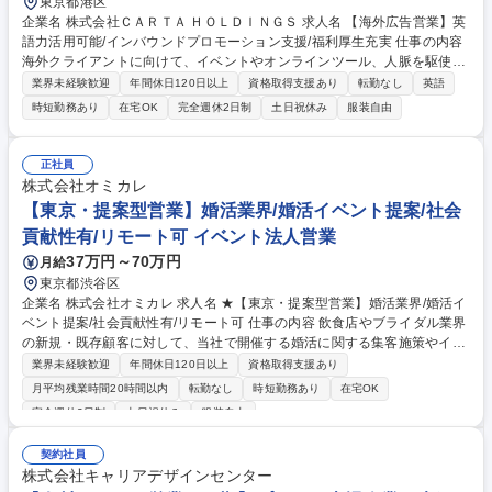
東京都港区
企業名 株式会社ＣＡＲＴＡ ＨＯＬＤＩＮＧＳ 求人名 【海外広告営業】英
語力活用可能/インバウンドプロモーション支援/福利厚生充実 仕事の内容
海外クライアントに向けて、イベントやオンラインツール、人脈を駆使し
た新規開拓や既存顧客への提案、クライアントニーズに沿った総合的な広
業界未経験歓迎
年間休日120日以上
資格取得支援あり
転勤なし
英語
告戦略の立案と社内外のディレクションを担っていただきます。 【クライ
時短勤務あり
在宅OK
完全週休2日制
土日祝休み
服装自由
アントとの関係構築】イベントやオンラインツール、人脈を駆使した新規
開拓や既存顧客への提案、クライアントニーズに沿った総合的な広告戦略
の立案と社内外のディレクション【提案商材】・アドネットワーク・DS
正社員
P・アフィリエイト・動画広告・TVCM・オフライン広告等※施策実施時
株式会社オミカレ
のメディア側とのコミュニケーションや施策の効果検証、レポーティング
【東京・提案型営業】婚活業界/婚活イベント提案/社会
まで一貫して行います。 募集職種 【海外広告営業】英語力活用可能/イン
貢献性有/リモート可 イベント法人営業
バウンドプロモーション支援/福利厚生充実
37万円～70万円
月給
東京都渋谷区
企業名 株式会社オミカレ 求人名 ★【東京・提案型営業】婚活業界/婚活イ
ベント提案/社会貢献性有/リモート可 仕事の内容 飲食店やブライダル業界
の新規・既存顧客に対して、当社で開催する婚活に関する集客施策やイベ
ント企画の提案営業をお任せします。課題をヒアリングし、最適な解決策
業界未経験歓迎
年間休日120日以上
資格取得支援あり
を提案することで、顧客の成果向上へ貢献します 【提案先】婚活イベント
月平均残業時間20時間以内
転勤なし
時短勤務あり
在宅OK
事業者を中心に飲食店やブライダル業界の新規・既存顧客 【商材】集客施
完全週休2日制
土日祝休み
服装自由
策やイベント企画の提案 【提案内容】■既存顧客への効果改善提案・アッ
プセル■イベント企画・集客施策に関する提案■ブースト・商品オプション
契約社員
の提案■顧客課題のヒアリングと解決策提案■商談・契約・フォローアッ
株式会社キャリアデザインセンター
プ、CS・営業企画との連携による提案改善 募集職種 ★【東京・提案型営