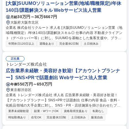
で、そこからいかにCLの経営課題に深く介在し、本当に顧客の経営が成
[大阪]SUUMOソリューション営業(地域/職種限定)/年休
功するための価値発揮ができることがソリューション営業の醍醐味です。
140日/課題解決スキル Webサービス法人営業
募集職種 [東京]SUUMOソリューション営業（地域/職種限定）/年休140日/
30万円～36万6667円
月給
課題解決スキル◎
大阪府大阪市北区
企業名 株式会社リクルート 求人名 [大阪]SUUMOソリューション営業（地
域/職種限定）/年休140日/課題解決スキル◎ 仕事の内容 不動産クライアン
ト（デベロッパー等）に対し、SUUMOを基軸とした集客支援や、ブラン
ド戦略・採用等の経営課題解決策を主体的に提案・提供するポジションの
年間休日120日以上
退職金あり
完全週休2日制
土日祝休み
募集です。幅広く様々なチャレンジが可能な環境です！ 【詳細】SUUMO
を基軸とした課題解決支援を担当します。クライアントと対話し課題を特
定。集客に留まらず出店計画や採用など、事業成長に必要な施策を自ら企
正社員
画・提案し、成果が出るまで伴走します。メディアはあくまでも入り口
トレンダーズ株式会社
で、そこからいかにCLの経営課題に深く介在し、本当に顧客の経営が成
広告業界未経験・美容好き歓迎!【アカウントプランナ
功するための価値発揮ができることがソリューション営業の醍醐味です。
ー】SNS×PRで話題創出 Webサービス法人営業
募集職種 [大阪]SUUMOソリューション営業（地域/職種限定）/年休140日/
550万円～650万円
年俸
課題解決スキル◎
東京都渋谷区
企業名 トレンダーズ株式会社 求人名 広告業界未経験・美容好き歓迎！
【アカウントプランナー】SNS×PRで話題創出 仕事の内容 食品・飲料・
化粧品領域の大手企業に対し、SNS・PR・店頭施策を掛け合わせたプロ
モーション戦略を提案いただきます！生活者インサイトの分析から話題
業界未経験歓迎
副業・WワークOK
資格取得支援あり
転勤なし
化・購買促進までデジタル施策含め一貫して支援いただきます。 【詳細】
時短勤務あり
在宅OK
完全週休2日制
土日祝休み
服装自由
■大手メーカー・代理店への提案営業 ■PR・プロモーション戦略立案 ■生
活者インサイト分析 ■流通×デジタル連動施策設計 ■社内専門チームとの連