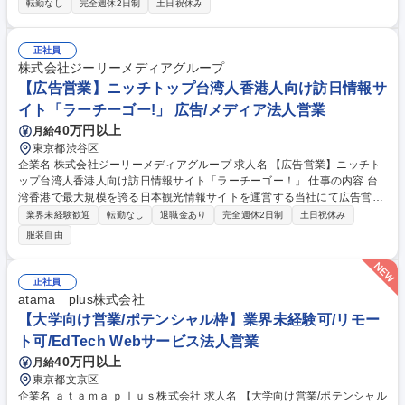
企画提案営業をお任せいたします。アニメやマンガの魅力を形にし、ファ
転勤なし
完全週休2日制
土日祝休み
ンの手元へ届ける架け橋となるポジションです。 ■大手出版社、映画、ゲ
ーム会社等のエンタメ業界に対し、アニメグッズやライブグッズを企画提
案。新規開拓、既存顧客への深耕となります。■顧客ニーズのヒアリン
正社員
グ、見積作成、プレゼン。■製造工場の選定、国内外（主にアジア）工場
株式会社ジーリーメディアグループ
への製造依頼。■色校正の確認や品質管理、納品までの進捗管理。案件開
【広告営業】ニッチトップ台湾人香港人向け訪日情報サ
始から納品までは約1.5ヶ月、企画段階から一貫して携われる面白さがあ
イト「ラーチーゴー!」 広告/メディア法人営業
ります。 募集職種 【企画提案営業】アニメ・マンガグッズのOEM制作/働
40万円以上
月給
きやすい環境
東京都渋谷区
企業名 株式会社ジーリーメディアグループ 求人名 【広告営業】ニッチト
ップ台湾人香港人向け訪日情報サイト「ラーチーゴー！」 仕事の内容 台
湾香港で最大規模を誇る日本観光情報サイトを運営する当社にて広告営業
をお任せします。顧客は官公庁や自治体、大手小売やメーカーなど幅広く
業界未経験歓迎
転勤なし
退職金あり
完全週休2日制
土日祝休み
観光もしくは台湾への興味関心の強い方と一緒に仕事をしたいと考えて お
服装自由
ります。 【具体的には】インバウンド観光客を呼び込みたい官公庁・自治
体のプロモーションや、訪日客向けサービスの開発をしたい企業向けのマ
ーケティ ング、中小企業案件を請け負う代理店への販促営業等をメインに
正社員
お任せ 致します。主な営業手法は、自社顧客リストへの新規アプローチ、
atama plus株式会社
企業や 官公庁からの要望に対しての反響営業がメインとなります。 募集
【大学向け営業/ポテンシャル枠】業界未経験可/リモー
職種 【広告営業】ニッチトップ台湾人香港人向け訪日情報サイト「ラーチ
ト可/EdTech Webサービス法人営業
ーゴー！」
40万円以上
月給
東京都文京区
企業名 ａｔａｍａ ｐｌｕｓ株式会社 求人名 【大学向け営業/ポテンシャル