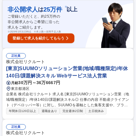
大企業の製薬メーカー・医療機器メーカーに対し、複雑な医療オープンデ
ータを整理・可視化するツールの提案を行います。展示会やイベントでの
※
非公開求人
25
万件
は
以上
集客、既存顧客からの紹介を通じて新規開拓も進めていただきます。訪問
ご登録いただくと、約
25
万件の
先は主にマーケティング部門、営業企画、営業部、トレーニング部門など
非公開求人からご希望に沿った
になり、しっかり対話ができる深耕型の営業スタイルです。 募集職種
求人をご紹介します。
【業界未経験歓迎/提案営業】アフラックG/ヘルスケア×データ活用/フレッ
※
2026年3月31日時点 ※求人数＝採用予定人数
クス有
登録して求人を紹介してもらう
正社員
株式会社リクルート
[東京]SUUMOソリューション営業(地域/職種限定)/年休
140日/課題解決スキル Webサービス法人営業
30万円～36万6667円
月給
東京都港区
企業名 株式会社リクルート 求人名 [東京]SUUMOソリューション営業（地
域/職種限定）/年休140日/課題解決スキル◎ 仕事の内容 不動産クライアン
ト（デベロッパー等）に対し、SUUMOを基軸とした集客支援や、ブラン
ド戦略・採用等の経営課題解決策を主体的に提案・提供するポジションの
年間休日120日以上
退職金あり
完全週休2日制
土日祝休み
募集です。幅広く様々なチャレンジが可能な環境です！ 【詳細】SUUMO
を基軸とした課題解決支援を担当します。クライアントと対話し課題を特
定。集客に留まらず出店計画や採用など、事業成長に必要な施策を自ら企
正社員
画・提案し、成果が出るまで伴走します。メディアはあくまでも入り口
株式会社リクルート