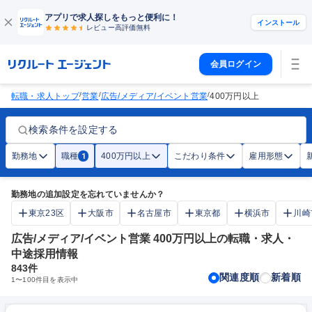
アプリで求人探しをもっと便利に！
インストール
レビュー高評価
無料
会員ログイン
/
/
/
転職・求人トップ
営業
広告/メディア/イベント営業
400万円以上
検索条件を設定する
勤務地
職種
400万円以上
こだわり条件
雇用形態
1
勤務地の追加設定を忘れていませんか？
東京23区
大阪市
名古屋市
東京都
横浜市
川崎
広告/メディア/イベント営業 400万円以上の転職・求人・
中途採用情報
843
件
関連度順
新着順
1
〜
100
件目を表示中