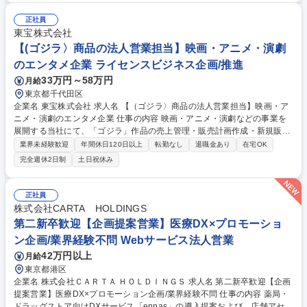
題を深く理解し、「どのブランド／商品に、どのようなクーポン施策を打
つべきか」「オンライン／オフラインをどう組み合わせると売上インパク
正社員
トが最大化できるか」を構想しながら、事業としてクーポンプラットフォ
東宝株式会社
ームをグロースさせることがミッションです。 募集職種 【企画営業職(デ
【(ゴジラ〉商品の法人営業担当】映画・アニメ・演劇
ジタル・Webマーケティング)】伊藤忠グループ/週3リモート
のエンタメ企業 ライセンスビジネス企画/推進
33万円～58万円
月給
東京都千代田区
企業名 東宝株式会社 求人名 【（ゴジラ〉商品の法人営業担当】映画・ア
ニメ・演劇のエンタメ企業 仕事の内容 映画・アニメ・演劇などの事業を
展開する当社にて、「ゴジラ」作品の売上管理・販売計画作成・新規販路
開拓・取引先との折衝・売り場の世界観の構築・販促提案などの営業活動
業界未経験歓迎
年間休日120日以上
転勤なし
退職金あり
在宅OK
を行って頂きます。 具体的には、コンビニ、ドラッグストア、総合量販
完全週休2日制
土日祝休み
店、家電量販店、ホビー専門店など、各メンバーがそれぞれ得意な領域を
中心に営業活動を進めており、着実に市場シェアを拡大しています。 ゴジ
ラ作品の参考URL：https://godzilla-minuszero.toho-movie.jp/ ※上記、必
正社員
ずご確認ください。 募集職種 【（ゴジラ〉商品の法人営業担当】映画・
株式会社CARTA HOLDINGS
アニメ・演劇のエンタメ企業
第二新卒歓迎【企画提案営業】医療DX×プロモーショ
ン企画/業界経験不問 Webサービス法人営業
42万円以上
月給
東京都港区
企業名 株式会社ＣＡＲＴＡ ＨＯＬＤＩＮＧＳ 求人名 第二新卒歓迎【企画
提案営業】医療DX×プロモーション企画/業界経験不問 仕事の内容 薬局・
ドラッグストア向けDXサービス「enpas」の導入提案および、店舗アセッ