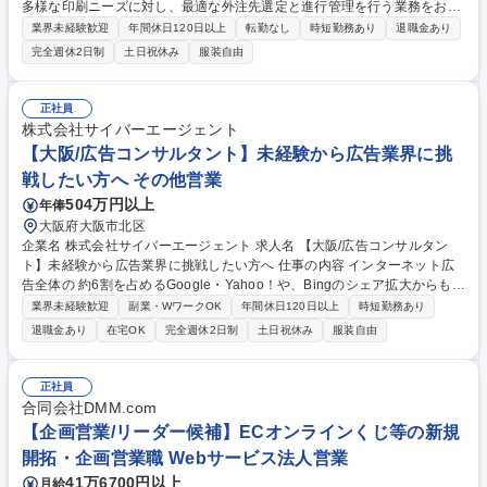
多様な印刷ニーズに対し、最適な外注先選定と進行管理を行う業務をお任
せします。インクジェットでは対応困難な大ロット案件を外部パートナー
業界未経験歓迎
年間休日120日以上
転勤なし
時短勤務あり
退職金あり
と連携して実現し、お客様の課題解決を支援します。 既存顧客から寄せら
完全週休2日制
土日祝休み
服装自由
れる多品種・大ロットの印刷案件に対し、オフセット印刷・オンデマンド
印刷・シルク印刷等の最適な印刷方法を選定し、外注先への手配から納品
までの進行管理を担当します。また、営業担当と連携してお客様への提案
正社員
活動も行います。 募集職種 【東京】印刷のトータルサポート営業／年間
株式会社サイバーエージェント
休日125日/転勤無/WLBに自信あり
【大阪/広告コンサルタント】未経験から広告業界に挑
戦したい方へ その他営業
504万円以上
年俸
大阪府大阪市北区
企業名 株式会社サイバーエージェント 求人名 【大阪/広告コンサルタン
ト】未経験から広告業界に挑戦したい方へ 仕事の内容 インターネット広
告全体の 約6割を占めるGoogle・Yahoo！や、Bingのシェア拡大からも今
後の成長が予想されるMicrosoftのプロダクトに特化したアカウントプラン
業界未経験歓迎
副業・WワークOK
年間休日120日以上
時短勤務あり
ナー兼SEMコンサルタントをご担当いただきます。 ■クライアントが抱え
退職金あり
在宅OK
完全週休2日制
土日祝休み
服装自由
る課題やニーズの発見 ■社内メンバーをアサインし、クライアントの案件
を担当するチーム内でディスカッション ■クライアントへの具体的なプラ
ンの提案/すり合わせ ■受注後、提案したプランの最終確認と実行 ■プラン
正社員
実行後の振り返りと次回に向けたご提案 募集職種 【大阪/広告コンサルタ
合同会社DMM.com
ント】未経験から広告業界に挑戦したい方へ
【企画営業/リーダー候補】ECオンラインくじ等の新規
開拓・企画営業職 Webサービス法人営業
41万6700円以上
月給