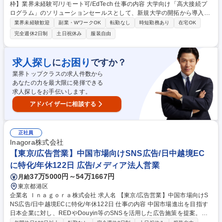
枠】業界未経験可/リモート可/EdTech 仕事の内容 大学向け「高大接続プ
ログラム」のソリューションセールスとして、新規大学の開拓から導入提
案、既存大学への拡大提案までを担っていただきます。 ・全国の大学への
業界未経験歓迎
副業・WワークOK
転勤なし
時短勤務あり
在宅OK
新規アプローチ、接点づくり ・担当者～決裁者レイヤーとの関係構築 ・
完全週休2日制
土日祝休み
服装自由
顧客ヒアリングを通じた大学の課題構造の整理 ・大学入試改革・入学前教
育に関するソリューション提案 ・既存導入大学への追加提案や学部展開の
提案 ・大学向けセミナーの企画・登壇など、認知拡大施策の推進 など 募
求人探し
お困り
に
ですか？
集職種 【大学向け営業/ポテンシャル枠】業界未経験可/リモート可/EdTec
業界トップクラスの求人件数から
h
あなたの力を最大限に発揮できる
求人探しをお手伝いします。
アドバイザーに相談する
正社員
Inagora株式会社
【東京/広告営業】中国市場向けSNS広告/日中越境EC
に特化/年休122日 広告/メディア法人営業
37万5000円～54万1667円
月給
東京都港区
企業名 Ｉｎａｇｏｒａ株式会社 求人名 【東京/広告営業】中国市場向けS
NS広告/日中越境ECに特化/年休122日 仕事の内容 中国市場進出を目指す
日本企業に対し、REDやDouyin等のSNSを活用した広告施策を提案。課