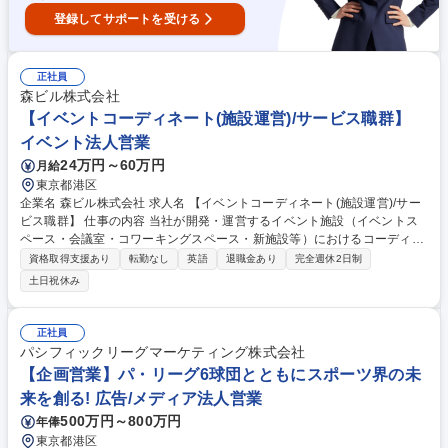
登録してサポートを受ける
正社員
森ビル株式会社
【イベントコーディネート(施設運営)/サービス職群】
イベント法人営業
24万円～60万円
月給
東京都港区
企業名 森ビル株式会社 求人名 【イベントコーディネート(施設運営)/サー
ビス職群】 仕事の内容 当社が開発・運営するイベント施設（イベントス
ペース・会議室・コワーキングスペース・新施設等）におけるコーディネ
ート・オペレーション業務、施設のセールス業務の運営業務をご担当いた
資格取得支援あり
転勤なし
英語
退職金あり
完全週休2日制
だきます。 【具体的な業務】■六本木ヒルズ、虎ノ門ヒルズ、虎ノ門・麻
土日祝休み
布台プロジェクト等のイベント施設・コワーキングスペース・文化施設
（新施設含む）における接客・セールス業務（VIP、海外顧客含む）、運
営業務 ■各案件の企画進行、関係者調整業務（イベントコーディネート・
正社員
オペレーション） ■各案件の見積作成、発注、現場管理 ■各イベント施設
パシフィックリーグマーケティング株式会社
における自主イベントの企画立案、運営管理、施設運営及び施設管理 募集
【企画営業】パ・リーグ6球団とともにスポーツ界の未
職種 【イベントコーディネート(施設運営)/サービス職群】
来を創る! 広告/メディア法人営業
500万円～800万円
年俸
東京都港区