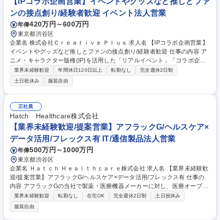
【IPコラボ企画営業】イベントやグッズなど推しとファ
ツ営業】業界シェア50％超/既存法人営業/年休124日
ンの接点創り/経験者歓迎 イベント法人営業
420万円～600万円
年俸
東京都渋谷区
企業名 株式会社Ｃｒｅａｔｉｖｅ Ｐｌｕｓ 求人名 【IPコラボ企画営業】
イベントやグッズなど推しとファンの接点創り/経験者歓迎 仕事の内容 ア
ニメ・キャラクター版権(IP)を活用した「リアルイベント」「コラボ企
画」「グッズ制作」の企画立案から、版権元様やクライアント様との交
業界未経験歓迎
年間休日120日以上
転勤なし
完全週休2日制
渉、制作進行、リリースまでを一気通貫で担う企画営業をお任せします。
土日祝休み
服装自由
■IPコラボ・イベント企画の立案、IP選定、企画書作成 ■版権元との商品化
許諾交渉、監修対応、条件調整 ■施設・メーカー等コラボ先との折衝、実
施内容調整 ■グッズ等の商品化企画、収支設計・マネタイズ試算 ■SNS・
正社員
EC・イベントと連動した販促施策の企画 ■デジタル施策と連動した立体的
Hatch Healthcare株式会社
なIPコラボ推進 募集職種 【IPコラボ企画営業】イベントやグッズなど推
【業界未経験歓迎/提案営業】アフラックG/ヘルスケア×
しとファンの接点創り/経験者歓迎
データ活用/フレックス有 IT/通信製品法人営業
500万円～1000万円
年俸
東京都渋谷区
企業名 Ｈａｔｃｈ Ｈｅａｌｔｈｃａｒｅ株式会社 求人名 【業界未経験歓
迎/提案営業】アフラックG/ヘルスケア×データ活用/フレックス有 仕事の
内容 アフラックGの当社で製薬・医療機器メーカーに対し、医療オープン
データの可視化ツール(WhytPlot)の提供及びデータの活用方法を提案する
業界未経験歓迎
転勤なし
在宅OK
完全週休2日制
土日祝休み
営業職を募集します。数打つ営業ではなく、関係構築型の営業です。 入社
服装自由
後はOJTで業務をキャッチアップいただきます。【具体的には】中小から