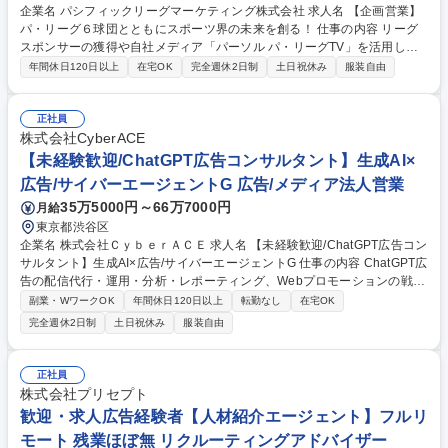
企業名 パシフィックリーグマーケティング株式会社 求人名 【企画営業】
パ・リーグ６球団とともにスポーツ界の未来を創る！ 仕事の内容 リーグ
スポンサーの獲得や自社メディア「パーソル パ・リーグTV」を活用した
コンテンツセールスをお任せします。企業に対する課題解決型の法人営業
年間休日120日以上
在宅OK
完全週休2日制
土日祝休み
服装自由
を通じて、スポーツ界の新たな価値を創造する仕事です！ 《詳細》■リー
グスポンサー獲得に向けた企画営業 ■自社メディア（YouTube・配信サー
ビス等）を活用したコンテンツセールス（タイアップ企画・番組協賛提
正社員
案） ■スポンサー企業のプロモーション企画の立案・実行・事後検証 ■企
株式会社CyberACE
業からヒアリングした課題の解決に向け、企画立案からパ・リーグ6球団
【未経験歓迎/ChatGPT広告コンサルタント】生成AI×
とも密に連携したアクティベーションの実行まで、一貫して手掛けること
広告/サイバーエージェントG 広告/メディア法人営業
が可能です。 募集職種 【企画営業】パ・リーグ６球団とともにスポーツ
35万5000円～66万7000円
月給
界の未来を創る！
東京都渋谷区
企業名 株式会社ＣｙｂｅｒＡＣＥ 求人名 【未経験歓迎/ChatGPT広告コン
サルタント】生成AI×広告/サイバーエージェントG 仕事の内容 ChatGPT広
告の配信代行・運用・分析・レポーティング、Webプロモーションの戦略
立案・提案などを行います。生成AI広告プラットフォームの運用に特化
副業・WワークOK
年間休日120日以上
転勤なし
在宅OK
し、最前線で新しい広告ビジネスを創っていきます。 【業務内容】■ター
完全週休2日制
土日祝休み
服装自由
ゲット分析/定義：顧客や市場のニーズを捉えた設計クリエイティ ■ブプラ
ンニング：広告効果を高める企画立案 ■広告の配信・運用・分析：数値の
検証、結果に基づく再提案と実行 ■ChatGPT広告の構造設計：コンテキス
正社員
トヒントやchat_card TDの効果検証 ■グループ連携：サイバーエージェン
株式会社プリセプト
ト広告事業部との協業 募集職種 【未経験歓迎/ChatGPT広告コンサルタン
歓迎・求人広告経験者【人材紹介エージェント】フルリ
ト】生成AI×広告/サイバーエージェントG
モート 残業ほぼ無 リクルーティングアドバイザー