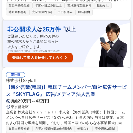
トを活用したメーカー向けプロモーションの企画・実行を担います。無形
業界未経験歓迎
年間休日120日以上
資格取得支援あり
転勤なし
商材の提案力で顧客と事業を共創する役割です。 【詳細】■新規営業：薬
時短勤務あり
完全週休2日制
土日祝休み
服装自由
局・ドラッグストアへのアプローチ、課題ヒアリング、DXサービス「enp
as」の導入提案■プロモーション企画：店内サイネージや販促媒体を活用
し、メーカー向けマーケティング施策を企画・提案■既存顧客支援：導入
※
非公開求人
25
万件
は
以上
後の活用支援、課題抽出、運用改善提案を実施 ■事業共創：顧客の声をも
ご登録いただくと、約
25
万件の
とに開発チームと連携し、サービス改善や新機能企画にも携わります。※
非公開求人からご希望に沿った
組織構成：25名 募集職種 第二新卒歓迎【企画提案営業】医療DX×プロモ
求人をご紹介します。
ーション企画/業界経験不問
※
2026年3月31日時点 ※求人数＝採用予定人数
登録して求人を紹介してもらう
正社員
株式会社Skyfall
【海外営業(韓国)】韓国チームメンバー/自社広告サービ
ス『SKYFLAG』 広告/メディア法人営業
29万円～43万円
月給
東京都港区
企業名 株式会社Ｓｋｙｆａｌｌ 求人名 【海外営業（韓国）】韓国チーム
メンバー/自社広告サービス『SKYFLAG』 仕事の内容 当社は現在、日本
および韓国で事業を展開しており、韓国市場でのさらなる事業拡大に向け
て、新たに韓国市場担当チームを立ち上げることとなりました。 韓国クラ
業界未経験歓迎
月平均残業時間20時間以内
転勤なし
完全週休2日制