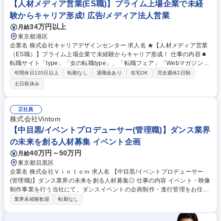
【人材メディア営業(ES職)】プライム上場企業で未経
業】婚活業界/婚活イベント提案/社会貢献性有/リモート可
験からキャリア形成! 広告/メディア法人営業
34万円以上
月給
東京都港区
企業名 株式会社キャリアデザインセンター 求人名 ★【人材メディア営業
（ES職）】プライム上場企業で未経験からキャリア形成！ 仕事の内容 ■
転職サイト「type」「女の転職type」、「転職フェア」「Webマガジン」
など多岐に渡る採用ツールを活用し、企業の採用課題を解決していく企画
年間休日120日以上
転勤なし
退職金あり
在宅OK
完全週休2日制
提案型の営業をお任せいたします。 【業務内容】◆電話やメール、SNS
土日祝休み
など多様な手法で取引がない企業へアプローチ◆アポイントが取れた企業
様と商談を実施し、社長や人事責任者、採用担当者に採用ニーズ、採用課
題のヒアリング◆採用課題に対して広告プランや各種集客ツールなどを組
正社員
み合わせ、採用成功に向けて効果的な方法を提案◆制作担当者と一緒に広
株式会社Vintom
告設計◆効果検証から改善策の実施までトータルで携わります。 募集職種
【中目黒/イベントプロデューサー(管理職)】ダンス業界
★【人材メディア営業（ES職）】プライム上場企業で未経験からキャリ
の未来を創る人材募集 イベント企画
ア形成！
40万円～50万円
月給
東京都目黒区
企業名 株式会社Ｖｉｎｔｏｍ 求人名 【中目黒/イベントプロデューサー
(管理職)】ダンス業界の未来を創る人材募集◎ 仕事の内容 イベント・映像
制作事業を行う当社にて、ダンスイベントの企画制作・進行管理をお任せ
します。ダンサーや企業への提案営業、当日の運営、映像制作のディレク
業界未経験歓迎
転勤なし
ションまで幅広く担い、業界の「変革」に貢献できます。 【具体的には】
・大規模ダンスイベント（大学ダンスサークル日本一決定戦、FASHION