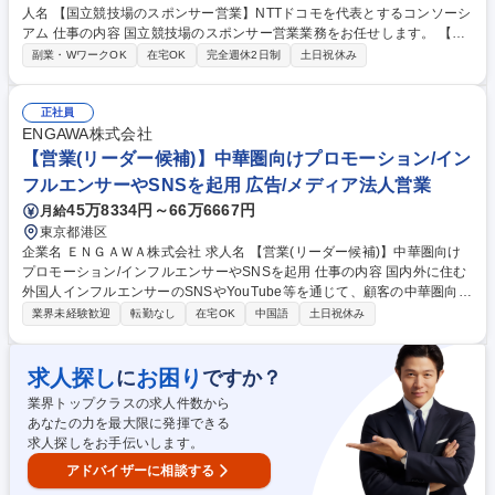
人名 【国立競技場のスポンサー営業】NTTドコモを代表とするコンソーシ
アム 仕事の内容 国立競技場のスポンサー営業業務をお任せします。 【業
務詳細】■NTTドコモなどが出資する「国立競技場」の運営会社における
副業・WワークOK
在宅OK
完全週休2日制
土日祝休み
スポンサー営業および営業管理業務 ■スタジアムのスポンサー権益 のアク
ティベーション業務 ■国内外パートナー企業との交渉、協業対応 【求める
人物像】■スポーツやエンターテイメント業界の現状を変革して新たな価
正社員
値を創造することに強い意欲を有する方 ■新規事業に挑戦する気概を持
ENGAWA株式会社
ち、未知の課題に対しても柔軟に対応できる方 ■幅広いステークホルダー
【営業(リーダー候補)】中華圏向けプロモーション/イン
と臆さずに円滑なコミュニケーションが取れる方 募集職種 【国立競技場
フルエンサーやSNSを起用 広告/メディア法人営業
のスポンサー営業】NTTドコモを代表とするコンソーシアム
45万8334円～66万6667円
月給
東京都港区
企業名 ＥＮＧＡＷＡ株式会社 求人名 【営業(リーダー候補)】中華圏向け
プロモーション/インフルエンサーやSNSを起用 仕事の内容 国内外に住む
外国人インフルエンサーのSNSやYouTube等を通じて、顧客の中華圏向け
プロモーション活動を支援する仕事です。セールス＆ディレクション担当
業界未経験歓迎
転勤なし
在宅OK
中国語
土日祝休み
として、顧客の要望を深くヒアリングし、要望に合わせたプロ モーション
提案、新規クライアント開拓、提案後のディレクション等、顧客折衝・進
行管理までプロデューサー的な立場で責任をもって取り仕切ります。 ■SN
求人探し
お困り
に
ですか？
Sインフルエンサーマーケター事業とTokyo Weekender事業の新規開拓 ■
業界トップクラスの求人件数から
プロモーション企画立案 ■プロジェクトマネジメント ■人的マネジメント
あなたの力を最大限に発揮できる
■営業戦略立案と実行 ※変更の範囲:当社およびAnyMindグループ各社の業
求人探しをお手伝いします。
務全般 募集職種 【営業(リーダー候補)】中華圏向けプロモーション/イン
フルエンサーやSNSを起用
アドバイザーに相談する