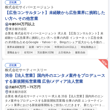
内外で人気の作品を多数保有しており、権利の多くは自社保有しているた
正社員
め、ビジネスを【幅広く】【柔軟】に行えることが大きな特徴です。また
株式会社サイバーエージェント
継続的にアニメ制作をしており、ライセンス窓口を保有する作品の関連業
【広告コンサルタント】未経験から広告業界に挑戦した
務も担当できるなど非常にやりがいのあるお仕事です。 募集職種 【企画
い方へ その他営業
営業】業界経験不問/不朽の名作を国内に届ける/平均残業20H/やりがい◎
504万円以上
年俸
東京都渋谷区
企業名 株式会社サイバーエージェント 求人名 【広告コンサルタント】未
経験から広告業界に挑戦したい方へ 仕事の内容 インターネット広告全体
の 約6割を占めるGoogle・Yahoo！や、Bingのシェア拡大からも今後の成
長が予想されるMicrosoftのプロダクトに特化したアカウントプランナー兼
業界未経験歓迎
副業・WワークOK
年間休日120日以上
時短勤務あり
SEMコンサルタントをご担当いただきます。 ■クライアントが抱える課題
退職金あり
在宅OK
完全週休2日制
土日祝休み
服装自由
やニーズの発見 ■社内メンバーをアサインし、クライアントの案件を担当
するチーム内でディスカッション ■クライアントへの具体的なプランの提
案/すり合わせ ■受注後、提案したプランの最終確認と実行 ■プラン実行後
正社員
の振り返りと次回に向けたご提案 募集職種 【広告コンサルタント】未経
株式会社サーティースリー
験から広告業界に挑戦したい方へ
渋谷【法人営業】国内外のエンタメ案件をプロデュース
する新規開拓営業職 広告/メディア法人営業
50万円～75万円
月給
東京都渋谷区
企業名 株式会社サーティースリー 求人名 渋谷【法人営業】国内外のエン
タメ案件をプロデュースする新規開拓営業職 仕事の内容 エンターテイン
メント業界における新規顧客開拓をご担当いただきます。 新たなパートナ
ーとなるエンタメ企業を発掘し、当社のブランドマーケティングソリュー
年間休日120日以上
転勤なし
在宅OK
完全週休2日制
土日祝休み