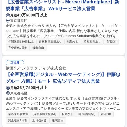
【広告営業スペシャリスト - Mercari Marketplace】新
規事業「広告事業」 Webサービス法人営業
49万6000円以上
月給
東京都港区
企業名 株式会社メルカリ 求人名 【広告営業スペシャリスト - Mercari Mar
ketplace】新規事業「広告事業」 仕事の内容 新たな事業として立ち上が
った広告事業を中心に、グループのBusiness Solutions事業立ち上げを推
進いただくポジションです。 ■新規広告代理店の獲得、およびリレーショ
年間休日120日以上
資格取得支援あり
転勤なし
時短勤務あり
在宅OK
ン構築 ■既存広告代理店への増額提案、およびリレーション構築 ■目標達
完全週休2日制
服装自由
成のための営業数値管理 ■顧客ニーズを可視化し、優先度を付けて、プロ
ダクトチームやエンジニアチームにフィードバックし、PMFを目指す ■メ
ルカリグループの他事業者営業チーム（メルカリShops、メルペイ、メル
正社員
カリハロ）との協業を通じたグループシナジーの創出 募集職種 【広告営
伊藤忠インタラクティブ株式会社
業スペシャリスト - Mercari Marketplace】新規事業「広告事業」
【企画営業職(デジタル・Webマーケティング)】伊藤忠
グループ/週3リモート 広告/メディア法人営業
36万7500円以上
月給
東京都港区
企業名 伊藤忠インタラクティブ株式会社 求人名 【企画営業職(デジタル・
Webマーケティング)】伊藤忠グループ/週3リモート 仕事の内容 コンビニ
エンスストアで展開している販促クーポン事業のプロジェクトマネージャ
ー／事業推進担当として、メーカーやその代理店を中心としたクライアン
業界未経験歓迎
資格取得支援あり
転勤なし
時短勤務あり
在宅OK
トに対し、クーポン施策の企画・提案から発券数拡大、 利用促進、効果検
完全週休2日制
土日祝休み
服装自由
証までを一気通貫でリードしていただきます。 クライアントのビジネス課