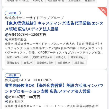
題ヒアリングから企画立案、受注、進行管理、効果分析まで一貫して担
年間休日120日以上
転勤なし
完全週休2日制
土日祝休み
服装自由
い、ブランド育成をトータルで支援する役割です。 ■新規・既存顧客への
中国市場向けSNS広告の提案および営業 ■海外SNSを活用したデジタル広
告施策の企画立案、および実行 ■受注後の制作ディレクション、および運
正社員
用の進捗確認と管理 ■実施後のレポーティングを通じた効果分析、および
株式会社サニーサイドアップグループ
改善案の提示 ■社内の通訳・翻訳担当と連携した、円滑なグローバル案件
【東京/営業統括】キャスティング/広告代理業務/エンタ
の推進 ■国内での広告代理店経験を活かした、戦略的なクライアント折衝
メ領域 広告/メディア法人営業
募集職種 【東京/広告営業】中国市場向けSNS広告/日中越境ECに特化/年
700万円～1200万円
年俸
休122日
東京都渋谷区
企業名 株式会社サニーサイドアップグループ 求人名 【東京/営業統括】キ
ャスティング/広告代理業務/エンタメ領域 仕事の内容 日本の人気タレント
やアーティスト、俳優、K-POPアーティストなどのキャスティングを強み
とした広告代理業務全般、およびコミュニケーション戦略の立案･推進を
副業・WワークOK
資格取得支援あり
転勤なし
時短勤務あり
しています。※海外出張あり 圧倒的なスピードと実現力で、トレンドから
退職金あり
在宅OK
完全週休2日制
土日祝休み
服装自由
なる“驚き”と“発見" に満ちた「コンテンツ」、活きた「キャスティング」
を開発し、即決に繋がる「仕掛け」づくりで、オンリーワンの企画を実現
します。 【詳細】■キャスティング、プロモーションなどに関わるプロジ
正社員
ェクトの企画・進行・ディレクション ■予算、スケジュール管理 ■クライ
株式会社CARTA HOLDINGS
アント対応 ■プロジェクト全体のマネジメント 募集職種 【東京/営業統
業界未経験者OK【海外広告営業】英語力活用/インバウ
括】キャスティング/広告代理業務/エンタメ領域
ンドプロモーション支援 広告/メディア法人営業
38万円～50万円
月給
東京都港区
企業名 株式会社ＣＡＲＴＡ ＨＯＬＤＩＮＧＳ 求人名 業界未経験者OK