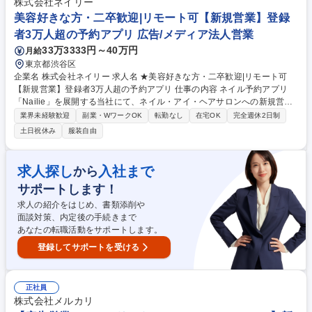
の知見・交渉力を活かし、サービスの成長を牽引するポジションです。 募
株式会社ネイリー
集職種 東京【エンタメ法人営業】めちゃコミックの出版社向け版権・作品
美容好きな方・二卒歓迎|リモート可【新規営業】登録
調達
者3万人超の予約アプリ 広告/メディア法人営業
33万3333円～40万円
月給
東京都渋谷区
企業名 株式会社ネイリー 求人名 ★美容好きな方・二卒歓迎|リモート可
【新規営業】登録者3万人超の予約アプリ 仕事の内容 ネイル予約アプリ
「Nailie」を展開する当社にて、ネイル・アイ・ヘアサロンへの新規営業
を担当いただきます！自社媒体の広告枠提案を中心に、新規開拓から企
業界未経験歓迎
副業・WワークOK
転勤なし
在宅OK
完全週休2日制
画、クリエイティブ管理まで一貫して携わる役割です。 【具体的には】 ■
土日祝休み
服装自由
ネイル・アイ・ヘアサロン等、美容領域の新規クライアント（主にサロン
マネージャーの方）への営業活動 ■自社媒体への広告掲載提案・企画立案
■掲載に向けたクリエイティブ制作のディレクション・進行管理 ■美容商
求人探し
入社まで
から
材メーカー等へのSNS広告活用提案 募集職種 ★美容好きな方・二卒歓迎|
サポートします！
リモート可【新規営業】登録者3万人超の予約アプリ
求人の紹介をはじめ、書類添削や
面談対策、内定後の手続きまで
あなたの転職活動をサポートします。
登録してサポートを受ける
正社員
株式会社メルカリ