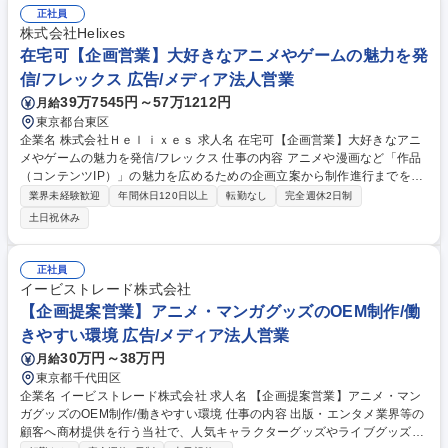
正社員
株式会社Helixes
在宅可【企画営業】大好きなアニメやゲームの魅力を発
信/フレックス 広告/メディア法人営業
39万7545円～57万1212円
月給
東京都台東区
企業名 株式会社Ｈｅｌｉｘｅｓ 求人名 在宅可【企画営業】大好きなアニ
メやゲームの魅力を発信/フレックス 仕事の内容 アニメや漫画など「作品
（コンテンツIP）」の魅力を広めるための企画立案から制作進行までを一
貫してお任せします。顧客の根本的な課題を解決すべく、表現の力を駆使
業界未経験歓迎
年間休日120日以上
転勤なし
完全週休2日制
したクリエイティブ制作を推進します。 ■顧客課題の抽出：「新しいファ
土日祝休み
ンを増やしたい」等の相談から本質的な悩みをヒアリング■企画戦略の立
案：例「多くの方に愛される有名作品のリブランディングなどファンの熱
を高めるだけでなく新規ファン獲得にも繋げる」企画を上流から提案■プ
正社員
ロジェクトマネジメント：社内にクリエイティブグループをもち、プロジ
イービストレード株式会社
ェクト全体の進行や予算、品質を管理■完成/納品：出来上がったクリエイ
【企画提案営業】アニメ・マンガグッズのOEM制作/働
ティブを世に発信し、課題解決を実現 募集職種 在宅可【企画営業】大好
きやすい環境 広告/メディア法人営業
きなアニメやゲームの魅力を発信/フレックス
30万円～38万円
月給
東京都千代田区
企業名 イービストレード株式会社 求人名 【企画提案営業】アニメ・マン
ガグッズのOEM制作/働きやすい環境 仕事の内容 出版・エンタメ業界等の
顧客へ商材提供を行う当社で、人気キャラクターグッズやライブグッズの