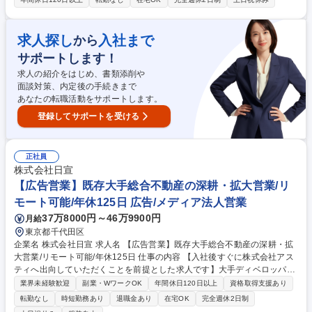
ションを提供し、事業の成功に導くお仕事です。 【新規開拓営業】エンタ
メ領域の企業様のマーケティング課題のニーズヒアリングとアプローチ
【ソリューション提案／コンサルティング】当社の統合的なマーケティン
求人探し
入社まで
から
グスキル（PR、ソーシャル、広告、クリエイティブ等）を組み合わせた
サポートします！
提案 【交渉／契約管理】契約条件の交渉、契約締結後の管理（バックオフ
ィス連携）【新規プロジェクトの創出】顧客の事業成功、クリエイターの
求人の紹介をはじめ、書類添削や
思いを広げる新プロジェクトの企画・創出・実行 募集職種 渋谷【法人営
面談対策、内定後の手続きまで
業】国内外のエンタメ案件をプロデュースする新規開拓営業職
あなたの転職活動をサポートします。
登録してサポートを受ける
正社員
株式会社日宣
【広告営業】既存大手総合不動産の深耕・拡大営業/リ
モート可能/年休125日 広告/メディア法人営業
37万8000円～46万9900円
月給
東京都千代田区
企業名 株式会社日宣 求人名 【広告営業】既存大手総合不動産の深耕・拡
大営業/リモート可能/年休125日 仕事の内容 【入社後すぐに株式会社アス
ティへ出向していただくことを前提とした求人です】大手ディベロッパー
を中心に既存取引の関係値を活かし、他事業部などでの案件拡大を目指す
業界未経験歓迎
副業・WワークOK
年間休日120日以上
資格取得支援あり
営業業務をお任せします。 大手顧客との安定した既存取引の関係値を活か
転勤なし
時短勤務あり
退職金あり
在宅OK
完全週休2日制
し、他事業部での案件獲得や新規クライアントへの提案、受注後の案件進