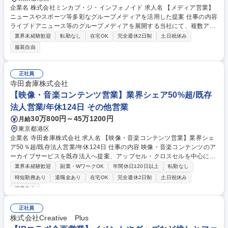
企業名 株式会社ミンカブ・ジ・インフォノイド 求人名 【メディア営業】
ニュースやスポーツ等多彩なグループメディアを活用した提案 仕事の内容
ライブドアニュース等のグループメディアを展開する当社にて、複数アセ
ットを組み合わせた広告ソリューションの企画提案、既存顧客向けコンサ
業界未経験歓迎
転勤なし
在宅OK
完全週休2日制
土日祝休み
ル、効果分析まで一貫して担うメディア営業を担当いただきます！ 【具体
服装自由
的には】■課題に応じた純広告・タイアップ・SNS・AI技術等を組み合わ
せたソリューション提案・企画書作成 ■問い合わせ対応及び既存顧客への
コンサルティング ■配信スケジュール管理・見積作成・請求対応・レポー
正社員
ティング分析 ■インフルエンサー等のキャスティング連携【仕事の魅力】
寺田倉庫株式会社
単一メディアの枠を超え、ニュースやエンタメなど幅広い自社アセットを
【映像・音楽コンテンツ営業】業界シェア50%超/既存
活用した自由度の高い本質提案スキルが身につきます。 募集職種 【メデ
法人営業/年休124日 その他営業
ィア営業】ニュースやスポーツ等多彩なグループメディアを活用した提案
30万800円～45万1200円
月給
東京都港区
企業名 寺田倉庫株式会社 求人名 【映像・音楽コンテンツ営業】業界シェ
ア50％超/既存法人営業/年休124日 仕事の内容 映像・音楽コンテンツのア
ーカイブサービスを既存法人へ提案、アップセル・クロスセルを中心に課
題解決型営業を担当します。将来的には新規顧客開拓にも携わっていただ
業界未経験歓迎
副業・WワークOK
年間休日120日以上
転勤なし
きます。 【業務の詳細】 ■商談（既存顧客への課題・要望ヒアリング、サ
時短勤務あり
退職金あり
在宅OK
完全週休2日制
土日祝休み
ービスの提案）※週5～10件程度 ■顧客との長期的な信頼関係構築を通じ
服装自由
たアップセル・クロスセル営業 ■オフィスワーク（訪問準備、見積・資料
作成、戦略構築、営業報告） ■営業会議（週1回）への参加 など ※テレビ
正社員
局、番組制作会社、映画配給会社、芸能プロダクションなど、映像・音楽
株式会社Creative Plus
コンテンツを取り扱う法人が顧客です。 募集職種 【映像・音楽コンテン