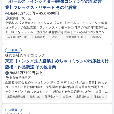
【セールス・インシアター/映像コンテンツの配給営
【未経験歓迎/アカウントプランナー】サイバーエージェントG/企業の成長
業】フレックス・リモート その他営業
支援
40万7500円～45万4500円
月給
東京都千代田区
企業名 株式会社ＫＡＤＯＫＡＷＡ 求人名 【セールス・インシアター/映像
コンテンツの配給営業】フレックス・リモート◎ 仕事の内容 年間20本以
上、様々なジャンル・規模感の映像作品を配給している当社の映像コンテ
ンツの配給営業、インシアター業務をご担当。現状のトレンドを分析し、
年間休日120日以上
退職金あり
在宅OK
完全週休2日制
土日祝休み
作品の最大化を提案できるアグレッシブな方を募集 【具体的には】 ・映
画（洋画・邦画・アニメ作品）/ODS作品、LV作品の配給営業業務全般 ・
主要シネコン（TOHOシネマズ、SMT、ティ・ジョイ等）の営業窓口 ・劇
正社員
場内装飾のプラン立てや、予告編等の興行会社に対する交渉 ・局外のアニ
株式会社めちゃコミック
メ作品や、他社宣伝作品を配給する際に、作品の窓口となり、宣伝プラン
東京【エンタメ法人営業】めちゃコミックの出版社向け
を一緒に構築し実行する 募集職種 【セールス・インシアター/映像コンテ
版権・作品調達 その他営業
ンツの配給営業】フレックス・リモート◎
36万7700円以上
月給
東京都千代田区
企業名 株式会社めちゃコミック 求人名 東京【エンタメ法人営業】めちゃ
コミックの出版社向け版権・作品調達 仕事の内容 国内最大級の電子コミ
ックサービス「めちゃコミック」で配信する作品調達をお任せ。出版・エ
ンタメ業界での営業経験を活かし、出版社との強固な関係構築を通じて作
業界未経験歓迎
転勤なし
退職金あり
在宅OK
土日祝休み
服装自由
品ラインナップの拡充を推進します。 【詳細】▼出版社との新規作品の仕
入れ交渉 ▼独占配信や無料施策等の企画提案、折衝 ▼売れ筋情報のデー
タ分析、定例会でのレポート ※エンタメ業界での法人営業や版権ビジネス
正社員