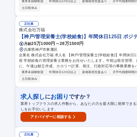
的には】 ■午前(現場):衛生管理、盛付、アレルギー食の確認、メニュー
業界未経験歓迎
年間休日120日以上
資格取得支援あり
月平均残業時間2
在庫管理、献立カロリー計算･作成等 ＜＜働き方の魅力＞＞午前は現
土日祝休み
働けます。年間休日125日とお休みも多く、ブランクからの復職や家
環境です。子どもの笑顔を作るやりがいのあるお仕事です。 募集職種 【神戸/管理栄養士(学校給食)】年間休日12
5日/ブランクのある方も歓迎◎
正社員
株式会社万福
【神戸/管理栄養士(学校給食)】年間休日125日 ポ
25万1000円～28万1500円
月給
兵庫県神戸市東灘区
企業名 株式会社万福 求人名 【神戸/管理栄養士(学校給食)】年間休日125日 ☆ポジティブアクション☆ 仕事の内
容 学校給食の管理栄養士業務をお任せいたします。午前は衛生管理
に、午後は献立作成、カロリー計算、発注、行政対応等の事務業務をバラン
的には】 ■午前(現場):衛生管理、盛付、アレルギー食の確認、メニュー
業界未経験歓迎
年間休日120日以上
資格取得支援あり
月平均残業時間2
在庫管理、献立カロリー計算･作成等 ＜＜働き方の魅力＞＞午前は現
土日祝休み
働けます。年間休日125日とお休みも多く、ブランクからの復職や家
環境です。子どもの笑顔を作るやりがいのあるお仕事です。 募集職種 【神戸/管理栄養士(学校給食)】年間休日12
5日 ☆ポジティブアクション☆
求人探し
お困り
に
ですか？
業界トップクラスの求人件数から、あなたの力を最大限に発揮できる
しをお手伝いします。
アドバイザーに相談する
正社員