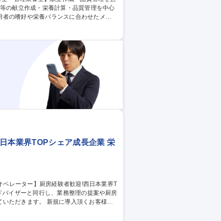
用者の嗜好や栄養バランスに合わせたメニ
計算/品質・衛生管理/調理工程チェック/
活かせるスキル】給食施設・食品工場での献立
との連携力など 募集職種 第二
中核職
日本業界TOPシェア成長企業 栄
新規に導入頂くお客様へ
だきます。既存顧客から要請があれば、派
房業務全般＞当社クックチル商品の取扱