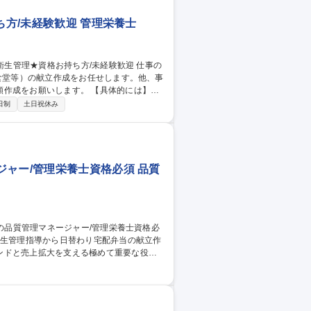
ち方/未経験歓迎 管理栄養士
員食堂等）の献立作成をお任せします。他、事
します。 【具体的には】直
ってベストか、喜んで頂けるか」をご自身
日制
土日祝休み
くことができ、貢献性がつよく、大きなや
の事業所を担当して頂きます。 【外出頻
ャー/管理栄養士資格必須 品質
ンドと売上拡大を支える極めて重要な役割
活かし、専用ソフトを使用して栄養バラン
手順書の作成も担当します。その他、工場
理】食品工