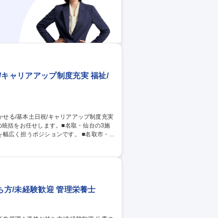
職
/キャリアアップ制度充実 福祉/
の統括をお任せします。■名取・仙台の3施
うポジションです。 ■名取市・仙
務の現場サポート（調理・盛り付け・洗浄な
整・メニュー考案・在庫管理） ■労務管理お
※7月開所の新規施設（名取市）を中心に、
ち方/未経験歓迎 管理栄養士