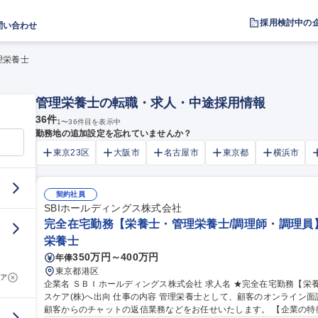
採用検討中の
問い合わせ
理栄養士
管理栄養士の転職・求人・中途採用情報
36
件
1
〜
36
件目を表示中
勤務地の追加設定を忘れていませんか？
東京23区
大阪市
名古屋市
東京都
横浜市
契約社員
SBIホールディングス株式会社
完全在宅勤務【栄養士・管理栄養士/調理師・調理員】S
栄養士
350万円～400万円
年俸
東京都港区
ア
企業名 ＳＢＩホールディングス株式会社 求人名 ★完全在宅勤務【栄養士・管理栄養士/調理師・調理員】SBIヘル
スケア(株)へ出向 仕事の内容 管理栄養士として、顧客のオンライン面談（1回/月）による栄養指導、サポートと
顧客からのチャットの返信業務などをお任せいたします。 【企業の特徴】■今後拡大が見込まれるヘルスケア業界