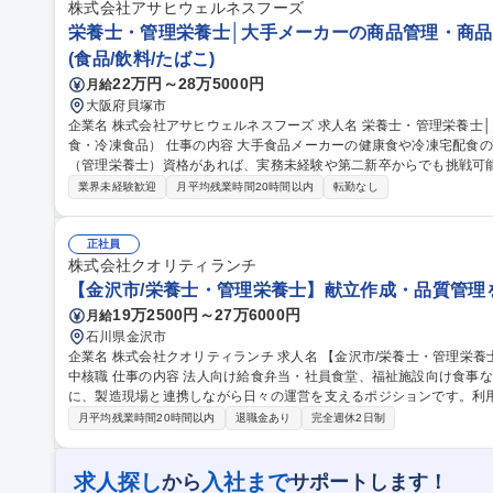
場・店舗の品質管理マネージャー/管理栄養士資格必須
株式会社アサヒウェルネスフーズ
栄養士・管理栄養士│大手メーカーの商品管理・商品開
(食品/飲料/たばこ)
22万円～28万5000円
月給
大阪府貝塚市
企業名 株式会社アサヒウェルネスフーズ 求人名 栄養士・管理栄養士│大手メーカーの商品管理・商品開発（健康
食・冷凍食品） 仕事の内容 大手食品メーカーの健康食や冷凍宅配食の管理・開発に携わるポジション。栄養士
（管理栄養士）資格があれば、実務未経験や第二新卒からでも挑戦可
開発サポート業務。 シェフが考案したレシピをもとに、レシピ管理、栄養価計算、原価管理、お客様の要望を反
業界未経験歓迎
月平均残業時間20時間以内
転勤なし
映した商品設計、商品完成までの進行管理を担当。試作から量産化ま
づくりを支えるポジションです。主な取引先は大手食品メーカー。自
に掲載され、市場に並ぶやりがいを実感できます。栄養士・管理栄養
正社員
株式会社クオリティランチ
重要な役割◎ 募集職種 栄養士・管理栄養士│大手メーカーの商
【金沢市/栄養士・管理栄養士】献立作成・品質管理
19万2500円～27万6000円
月給
石川県金沢市
企業名 株式会社クオリティランチ 求人名 【金沢市/栄養士・管理栄養士】献立作成・品質管理を担う食品製造の
中核職 仕事の内容 法人向け給食弁当・社員食堂、福祉施設向け食事などの献立作成・栄養計算・品質管理を中心
に、製造現場と連携しながら日々の運営を支えるポジションです。利
ュー設計、 衛生基準に沿ったチェック、食材管理など幅広い業務に携わりながら、安心して食べられる食事を提
月平均残業時間20時間以内
退職金あり
完全週休2日制
供するための仕組みづくりを担います。【具体的には】献立作成/栄養価
発注・在庫管理/メニュー開発/製造現場補助/書類作成・記録業務【
作成経験、品質管理や衛生基準の理解、調理工程の把握、記録作成の正確性、現場
求人探し
入社まで
から
サポートします！