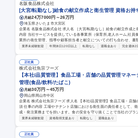
名阪食品株式会社
[大宮/転勤なし]給食の献立作成と衛生管理 資格お持
24万7000円～26万円
月給
埼玉県さいたま市大宮区
企業名 名阪食品株式会社 求人名 ［大宮/転勤なし］給食の献立作成と衛生管理★資格お持ち方/未経験歓迎 仕事の
内容 当社サービスを提供している各事業所（保育所,老人ホーム,社
業所の衛生管理、指導や顧客担当者と献立についての打ち合わせ、書類作成をお願い
接事業所の厨房スタッフと話し合い、「どういった献立がお客様にと
業界未経験歓迎
年間休日120日以上
転勤なし
退職金あり
完全週休2
で考え、献立を作成して頂きます。給食を召し上がるお客様の声も聴
りがいがあるお仕事です。 【担当する顧客数】平均的には6カ所程度
度】勤務時間の3～4割程度が顧客先や事業所への外出です。 募集職種 ［大宮/転勤なし］給食の献立作成と衛生管
正社員
理★資格お持ち方/未経験歓迎
株式会社魚宗フーズ
【本社/品質管理】食品工場・店舗の品質管理マネージ
管理(食品/飲料/たばこ)
30万円～45万円
月給
岡山県岡山市中区
企業名 株式会社魚宗フーズ 求人名 【本社/品質管理】食品工場・店舗の品質管理マネージャー/管理栄養士資格必
須 仕事の内容 工場やテナント店舗における衛生面の責任者として、衛生管理指導から日替わり宅配弁当の献立作
成・発注業務までを担います。食の安全を守り抜くことで当社のブラ
です。 工場出荷商品の菌検査や、月に1回の店舗巡回による厨房の衛生点検を実施し、食中毒等を未然に防ぐ品質
業界未経験歓迎
資格取得支援あり
転勤なし
退職金あり
管理業務を行います（マニュアル完備）。また、管理栄養士の知見を
スとコストを考慮した委託弁当・給食の献立作成、材料の発注、調理
の保全業務など現場のトラブルシューティングにも対応していただきます。 募集職種 【本社/品質管
正社員