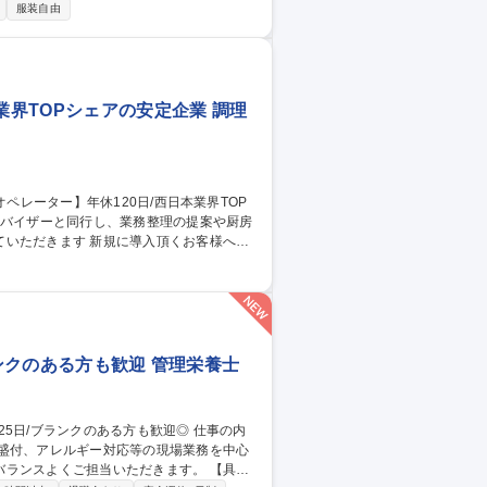
イム市場上場であるSBIホールディングス
服装自由
び伸びとした活動が可能 ■他社との提携や
業界TOPシェアの安定企業 調理
導入頂くお客様へ導
きます。既存顧客から要請があれば、派遣
クックチル商品の取扱い、 施設の厨房での
、MTG参加、イベント提案等 募集職
アの安定企業
ランクのある方も歓迎 管理栄養士
、盛付、アレルギー対応等の現場業務を中心
スよくご担当いただきます。 【具体