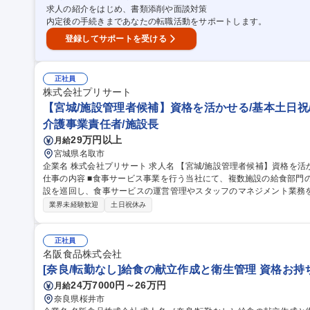
沢市/栄養士・管理栄養士】献立作成・品質管理を担う食品製造の中核
求人の紹介をはじめ、書類添削や面談対策
内定後の手続きまであなたの転職活動をサポートします。
登録してサポートを受ける
正社員
株式会社プリサート
【宮城/施設管理者候補】資格を活かせる/基本土日祝
介護事業責任者/施設長
29万円以上
月給
宮城県名取市
企業名 株式会社プリサート 求人名 【宮城/施設管理者候補】資格を活かせる/基本土日祝/キャリアアップ制度充実
仕事の内容 ■食事サービス事業を行う当社にて、複数施設の給食部門
設を巡回し、食事サービスの運営管理やスタッフのマネジメント業務を幅広く担
台市内の3施設の巡回および給食・食事サービスの運営全般 ■厨房業
業界未経験歓迎
土日祝休み
どの管理や技術指導） ■献立作成や食材の発注業務（栄養バランス調
よびマネジメント業務（シフト作成・スタッフ育成・勤務状況管理） 
計画的に各現場を巡回します。 募集職種 【宮城/施設管理者候補】資格を活かせる/基本土日祝/キャリアアップ制
正社員
度充実
名阪食品株式会社
[奈良/転勤なし]給食の献立作成と衛生管理 資格お持
24万7000円～26万円
月給
奈良県桜井市