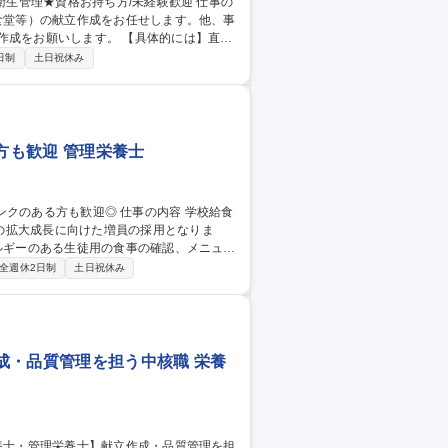
員食堂等）の献立作成をお任せします。他、事
ます。 【具体的には】直接
てベストか、喜んで頂けるか」をご自身で
日制
土日祝休み
ことができ、貢献性がつよく、大きなやり
事業所を担当して頂きます。 【外出頻度】
方も歓迎 管理栄養士
の拡大成長に向けた増員の採用となりま
材発注、在庫管理、献立カロリー計算、献立
全週休2日制
土日祝休み
ブランクのある方も歓迎◎
成・品質管理を担う中核職 栄養