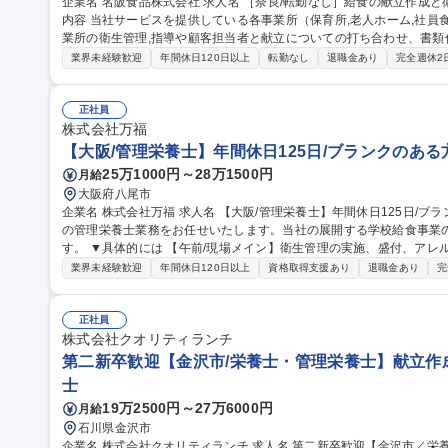
企業名 名阪食品株式会社 求人名 ［奈良/転勤なし］給食の献立作成と衛生管理★資格お持ち方/未経験歓迎 仕事の
内容 当社サービスを提供している各事業所（保育所,老人ホーム,社
業所の衛生管理,指導や顧客担当者と献立についての打ち合わせ、書類作成をお願いし
事業所の厨房スタッフと話し合い、「どういった献立がお客様にとっ
業界未経験歓迎
年間休日120日以上
転勤なし
退職金あり
完全週休2
考え、献立を作成して頂きます。給食を召し上がるお客様の声も聴く
がいがあるお仕事です。 【担当する顧客数】平均的には6カ所程度の
勤務時間の3～4割程度が顧客先や事業所への外出です。 募集職種 ［奈良/転勤なし］給食の献立作成と衛生管理★
正社員
資格お持ち方/未経験歓迎
株式会社万福
【大阪/管理栄養士】年間休日125日/ブランクのある
25万1000円～28万1500円
月給
大阪府八尾市
企業名 株式会社万福 求人名 【大阪/管理栄養士】年間休日125日/ブランクのある方も歓迎◎ 仕事の内容 学校給食
の管理栄養士業務をお任せいたします。当社の展開する学校給食事業
す。 ▼具体的には 【午前/現場メイン】衛生管理の実施、盛付、アレルギーのある生徒用の食事の確認、メニュー
考案など 【午後/事務メイン】衛生管理、行政担当とのやり取り、食
業界未経験歓迎
年間休日120日以上
資格取得支援あり
退職金あり
完
作成、帳票作成 募集職種 【大阪/管理栄養士】年間休日125日/
正社員
株式会社クオリティランチ
第二新卒歓迎【金沢市/栄養士・管理栄養士】献立作
士
19万2500円～27万6000円
月給
石川県金沢市
企業名 株式会社クオリティランチ 求人名 第二新卒歓迎【金沢市／栄養士・管理栄養士】献立作成・品質管理を担