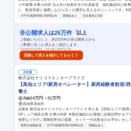
う中核職 仕事の内容 法人向け給食弁当や社員食堂、福祉施設向け食事等の献立作成・栄養計算・品質管理を中心
に、製造現場と連携しながら日々の運営を支えるポジションです。利
ュー設計、 衛生基準に沿ったチェック、食材管理など幅広い業務に携わりながら、安心して食べられる食事を提
月平均残業時間20時間以内
退職金あり
完全週休2日制
供するための仕組みづくりを担います。【具体的には】献立作成/栄養価
発注・在庫管理/メニュー開発/製造現場補助/書類作成・記録業務【
作成経験、品質管理や衛生基準の理解、調理工程の把握、記録作成の正確性、現場
※
非公開求人
25
万件
は
以上
新卒歓迎【金沢市／栄養士・管理栄養士】献立作成・品質管理を担う
ご登録いただくと、約
25
万件の非公開求人から
ご希望に沿った求人をご紹介します。
※
2026年3月31日時点 ※求人数＝採用予定人数
登録して求人を紹介してもらう
正社員
株式会社ナリコマエンタープライズ
【高知エリア/厨房オペレーター】厨房経験者歓迎!西
養士
24万円～31万円
月給
高知県高知市
企業名 株式会社ナリコマエンタープライズ 求人名 【高知エリア/厨房オペレーター】厨房経験者歓迎!西日本業界T
OPシェア成長企業 仕事の内容 ▼既存施設のお客様に定期訪問するアドバイザーと同行し、業務整理の提案や厨房
視察などを行い業務効率化の提案、セミナーや試食会のお手伝いをしていただきます。 
導入時にはサポートに入って、商品の取扱いなどレクチャーしていた
業界未経験歓迎
月平均残業時間20時間以内
退職金あり
遣業務で厨房に入って業務をしていただきます。 【具体的には】＜厨