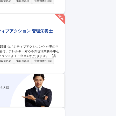
考案等 ■午後(事務):行政との折衝、発注･
0時間以内
退職金あり
完全週休2日制
場、午後はデスクワークとメリハリをつけて
庭との両立を目指す方も安心して活躍できる
ジティブアクション 管理栄養士
、盛付、アレルギー対応等の現場業務を中心
スよくご担当いただきます。 【具体
考案等 ■午後(事務):行政との折衝、発注･
0時間以内
退職金あり
完全週休2日制
場、午後はデスクワークとメリハリをつけて
庭との両立を目指す方も安心して活躍できる
求人探