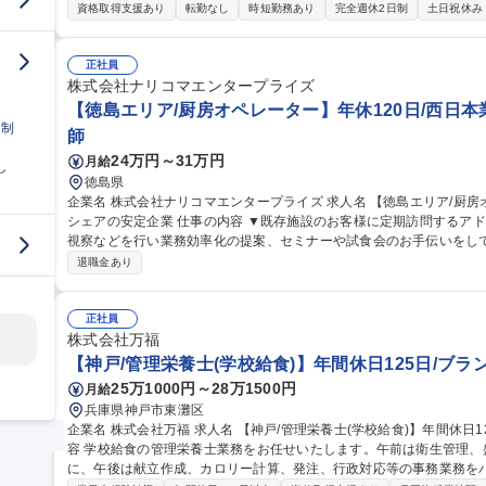
において、事業の立ち上げグロースの経験を積むことができます ■プラ
資格取得支援あり
転勤なし
時短勤務あり
完全週休2日制
土日祝休み
株式会社傘下という職の安定性はありつつも、経営の自由度は高く、伸
新規事業の企画等の重要業務に関与することが出来ます 募集職種 ★完全在宅勤務【栄養士・管理栄養士/調理師・
調理員】SBIヘルスケア(株)へ出向
正社員
株式会社ナリコマエンタープライズ
【徳島エリア/厨房オペレーター】年休120日/西日本
日制
師
24万円～31万円
月給
し
徳島県
企業名 株式会社ナリコマエンタープライズ 求人名 【徳島エリア/厨房オペレーター】年休120日/西日本業界TOP
シェアの安定企業 仕事の内容 ▼既存施設のお客様に定期訪問するアドバイザーと同行し、業務整理の提案や厨房
視察などを行い業務効率化の提案、セミナーや試食会のお手伝いをしていただきます 新規に
入時にはサポートに入って、商品の取扱いなどレクチャーしていただ
退職金あり
業務で厨房に入って業務をしていただきます。 ＜厨房業務全般＞当社
盛り付け・配膳・再加熱処理、洗浄など ＜事務・管理業務＞資料作成の補助
種 【徳島エリア/厨房オペレーター】年休120日/西日本業界TOPシェ
正社員
株式会社万福
【神戸/管理栄養士(学校給食)】年間休日125日/ブ
25万1000円～28万1500円
月給
兵庫県神戸市東灘区
企業名 株式会社万福 求人名 【神戸/管理栄養士(学校給食)】年間休日125日/ブランクのある方も歓迎◎ 仕事の内
容 学校給食の管理栄養士業務をお任せいたします。午前は衛生管理
に、午後は献立作成、カロリー計算、発注、行政対応等の事務業務をバラン