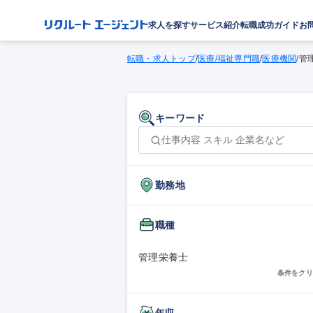
求人を探す
サービス紹介
転職成功ガイド
お
転職・求人トップ
/
医療/福祉専門職
/
医療機関
/
管
キーワード
勤務地
職種
管理栄養士
条件をクリ
年収