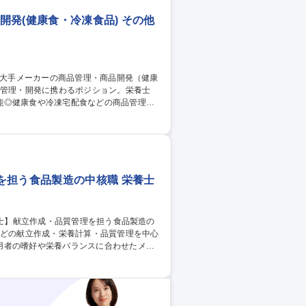
発(健康食・冷凍食品) その他
能◎健康食や冷凍宅配食などの商品管理、
で、調理担当やお客様と連携しながら商品
分が携わった商品がネット販売や新聞広告
士の専門知識を活かし、商品開発を支える
品管理・商品開発（健康食・冷凍食品）
を担う食品製造の中核職 栄養士
用者の嗜好や栄養バランスに合わせたメニ
計算/品質・衛生管理/調理工程チェック/
活かせるスキル】給食施設・食品工場での献立
との連携力など 募集職種 【金