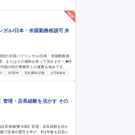
 ■現場運営を支える仕組み作り、安全管理
体からの問い合わせ対応 ■採用支援/新拠
営サポート】未経験歓迎/ベネッセグループ
ガル/日本・米国勤務相談可 弁
中国の特許事務所との連携も強みです。 発
ーなどからのヒアリングをもとに明細書を
り
在宅OK
完全週休2日制
土日祝休み
顧客からの評価/処理件数を考慮します。
の増員となります。権利化することが難し
高い評価を受けております。 募集職
米国勤務相談可
】管理・店長経験を活かす その