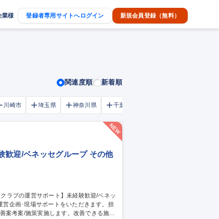
企業様
登録者専用サイトへログイン
新規会員登録（無料）
関連度順
新着順
川崎市
埼玉県
神奈川県
千葉市
大阪府
千葉県
験歓迎/ベネッセグループ その他
善案考案/施策実施します。改善できる施設