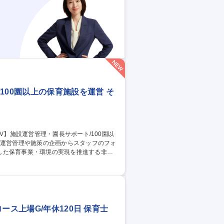
 募集職種 【東京/保育
100園以上の保育施設を運営 そ
した保育事業・環境の実現を推進する非常
目指したプロモーションや施策の企画実行 ■
滑な園運営や体制強化を図るための関係行政
種 【保育施設・運営
ース上場G/年休120日 保育士