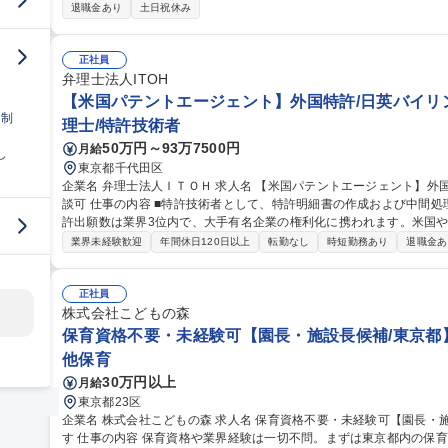
が複数にわた り貢献実感が持てる業務です。 【具体的には】 ■本部のスタッフとして実際に拠点の保育に入り、
退職金あり
土日祝休み
現場の運営サポート ■現場で企画している行事･イベントへのサポート
のためのルール設計と運用 ■拠点やサービスに関する保護者･学校･自治
点立ち上げ支援 募集職種 ■東京エリア【本部:学童クラブの運
正社員
弁理士法人ITOH
【米国パテントエージェント】外国特許/日英バイリン
日制
理士/特許技術者
50万円～93万7500円
月給
し
東京都千代田区
企業名 弁理士法人ＩＴＯＨ 求人名 【米国パテントエージェント】外国特許/日英バイリンガル/日本・米国勤務相
談可 仕事の内容 ■特許技術者として、特許明細書の作成および中間処理、またはその補助を担って頂きます！ ■特
許出願数は業界3位内で、大手有名企業の権利化に携われます。米国や
明により解決する技術的課題や、権利範囲などをクライアントメーカ
業界未経験歓迎
年間休日120日以上
転勤なし
時短勤務あり
退職金あ
作成していただきます。【業務量】月4-6件の新規出願 【評価制度】
【募集背景】業績好調により案件が増加し続けております。そのため
い案件をスピーディーに登録し、大手メーカーから定期的に表彰されるなど
正社員
種 【米国パテントエージェント】外国特許/日英バイリンガル/日本・
株式会社こどもの森
保育資格不要・未経験可【園長・施設長候補/東京都
他保育
30万円以上
月給
東京都23区
企業名 株式会社こどもの森 求人名 保育資格不要・未経験可【園長・施設長候補/東京都】管理・店長経験を活か
す 仕事の内容 保育資格や業界経験は一切不問。まずは東京都内の保育園で現場や運営を学び、約1年後を目安に