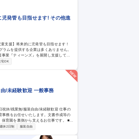
・未経験可
児発管も目指せます! その他進
ログラムを提供する企業は多くありません。
援事業『ティーンズ』を展開し支援してい
在宅OK
広報活動 ■その他事業運営業務等。 ◎当社
半年をかけた研修プログラムや、現場でのO
保育士資格歓迎【発
自由/未経験歓迎 一般事務
保育事務をお任せいたします。文書作成等の
育園を裏側から支えるお仕事です。 ■パ
 ■保護者からの提出書類の管理業務 ■企業
週休2日制
服装自由
全般 ■その他、園の運営を支える庶務業務等
めスムーズに業務が進められます。事務の