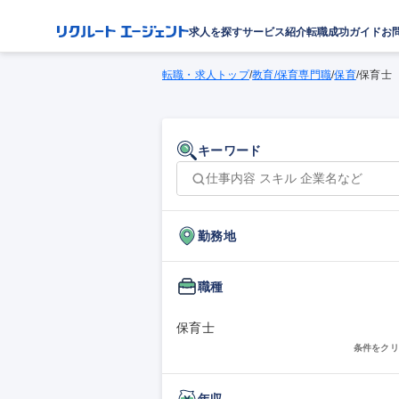
求人を探す
サービス紹介
転職成功ガイド
お
転職・求人トップ
/
教育/保育専門職
/
保育
/
保育士
キーワード
勤務地
職種
保育士
条件をクリ
年収