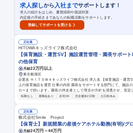
お仕事を中心に保育園を裏側から支えます。 【業務内容の変更範囲】当社の指定する業務
求人探し
入社まで
から
サポートします！
事務】年休123日/土日祝休/残業無/服装自由/未経験歓迎
求人の紹介をはじめ、書類添削や面談対策
内定後の手続きまであなたの転職活動をサポートします。
登録してサポートを受ける
正社員
HITOWAキッズライフ株式会社
【保育施設・運営SV】施設運営管理・園長サポート/
の他保育
22万円以上
月給
東京都港区
企業名 ＨＩＴＯＷＡキッズライフ株式会社 求人名 【保育施設・運営SV】施設運営管理・園長サポート/100園以
上の保育施設を運営 仕事の内容 園長をサポートする部門にて、施設の運営管理や施策の企画からスタッフのフォ
ローまで担います。園長の伴走者として理念や方針を浸透させ、安定
にやりがいある職務です。 ■スタッフ面談やキャリア支援および園長のフォロー、コーチング ■自社保育園におけ
転勤なし
退職金あり
在宅OK
完全週休2日制
土日祝休み
る退職率低減に向けた各種施策の企画・実行 ■入園率の維持・向上を
地域や保護者に向けた各種セミナー・イベントの企画および実施 ■円
機関との連携強化 ■理念理解のため入社直後は保育園で勤務（入社後の流れを想定） 募集職
正社員
SV】施設運営管理・園長サポート/100園以上の保育施設を運営
株式会社Smile Project
【保育士】新規開業の産後ケアホテル勤務(有明)/グロ
24万円～44万円
月給