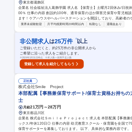
東京都葛飾区
企業名 社会福祉法人葛飾学園 求人名 【保育士】土曜月2回休み/日祝休み/賞与3.9ヶ月/時短相談OK/育産休復帰率1
00％ 仕事の内容 創設約100年、通常保育のほか障害児保育や育児相談なども行っている当園にて保育士を募集し
ます！ケアハウスやヘルパーステーションを開設しており、高齢者のケアにも取
開園準備(部屋の掃除、スケジュール確認)/朝の会、出席確認、体操の
業界未経験歓迎
月平均残業時間20時間以内
転勤なし
退職金あり
での園児の保育 【働き方】日曜・祝日は必ず休み、有給取得率も高く
ラブも運営しています。保育士の方は他施設へ異動することも可能な
ちの方のご応募も大歓迎！ 募集職種 【保育士】土曜月2回休み/日祝休み/賞与3.9ヶ月/時短相談OK/育産休復帰率1
※
非公開求人
25
万件
は
以上
00％
ご登録いただくと、約
25
万件の非公開求人から
ご希望に沿った求人をご紹介します。
※
2026年3月31日時点 ※求人数＝採用予定人数
登録して求人を紹介してもらう
正社員
株式会社Smile Project
本部配属【事務兼保育サポート/保育士資格お持ちの方
士
21万円～28万円
月給
東京都品川区
企業名 株式会社Ｓｍｉｌｅ Ｐｒｏｊｅｃｔ 求人名 本部配属【事務兼保育サポート/保育士資格お持ちの方】フレ
ックス/年休120日◎ 仕事の内容 幼児教育スクール・保育園を全国で79施設運営している当社にて、 本部所属の
保育サポーターを募集しております。 以下、具体的な業務内容です。 ■認可保育園の先生がお休みや外部研修な