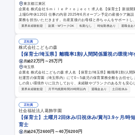
東京都江東区
企業名 株式会社Ｓｍｉｌｅ Ｐｒｏｊｅｃｔ 求人名 【保育士】新規開業の産後ケアホテル勤務（有明）/グロース
上場G/年休120日 仕事の内容 2025年6月オープン予定の産後ケア施設「Villa Mom」にて、新生児・乳幼児の保育
業務を担当いただきます。出産直後のお母様と赤ちゃんをサポートし
る環境づくりを行います。 ★「Villa Mom 東京・有明」https://villamom.com/に関する業務をお任せします★
業界未経験歓迎
副業・WワークOK
転勤なし
時短勤務あり
退職金あ
【具体的には】新生児・乳幼児の保育、保護者支援、リーダー業務を
務、ベビールーム運営、記録・衛生管理、イベント補助などを行いま
ケアの新しいモデルを磨いていただきます。 募集職種 【保育士】新規開業の産後ケアホテル勤務（有明）/グロー
正社員
ス上場G/年休120日
株式会社こどもの森
【保育士/埼玉県】離職率1割/人間関係重視の環境!年休
22万円～25万円
月給
埼玉県
企業名 株式会社こどもの森 求人名 【保育士/埼玉県】離職率1割/人間関係重視の環境！年休120日 仕事の内容 当
社運営の保育園（埼玉県内）にて0～5歳児の保育業務全般をお任せし
しの良い環境作りに注力しており、未経験やブランクのある方も安心してスタ
クティビティ：年齢に応じた日常のお世話や遊びのサポート ・成長
業界未経験歓迎
月平均残業時間20時間以内
退職金あり
土日祝休み
の記入・管理業務 ・季節イベント運営：季節に応じた行事の企画や準
面談や打ち上げ・レクリエーションでの交流 ・豊富な研修サポート：
用意 募集職種 【保育士/埼玉県】離職率1割/人間関係重視の環境！年休
正社員
社会福祉法人葛飾学園
【保育士】土曜月2回休み/日祝休み/賞与3.9ヶ月/時短
育士
26万2600円～40万6200円
月給