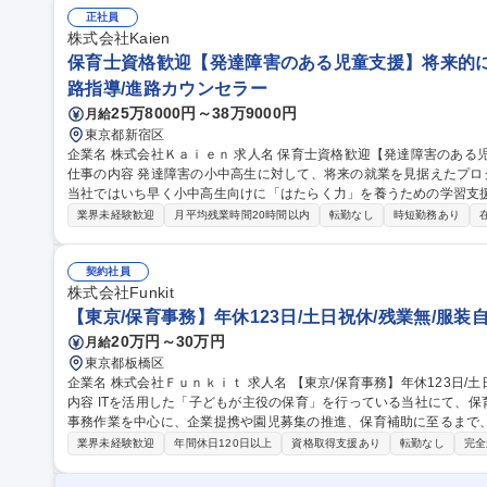
クアップ AIに替わりにくい仕事で長期就業いただける方を募集いたします。 募集職種 保育資格不要
正社員
【園長・施設長候補/埼玉県】管理・店長経験を活かす
株式会社Kaien
保育士資格歓迎【発達障害のある児童支援】将来的に
路指導/進路カウンセラー
25万8000円～38万9000円
月給
東京都新宿区
企業名 株式会社Ｋａｉｅｎ 求人名 保育士資格歓迎【発達障害のある児童支援】将来的に児発管も目指せます！
仕事の内容 発達障害の小中高生に対して、将来の就業を見据えたプ
当社ではいち早く小中高生向けに「はたらく力」を養うための学習支
ます。 【詳細】■ティーンズの教育プログラム作成 ■お子様への直接支援 ■地方のパートナーシップ企業との連携
業界未経験歓迎
月平均残業時間20時間以内
転勤なし
時短勤務あり
■オンラインセミナーのファシリテーション ■ティーンズプログラムの
のプログラムを用いて子供たちへの支援をしていただきます。入社後
JTで少しずつ覚えていただけますので、未経験でも安心してご入社いただけます。 募集職種 
契約社員
達障害のある児童支援】将来的に児発管も目指せます！
株式会社Funkit
【東京/保育事務】年休123日/土日祝休/残業無/服装
20万円～30万円
月給
東京都板橋区
企業名 株式会社Ｆｕｎｋｉｔ 求人名 【東京/保育事務】年休123日/土日祝休/残業無/服装自由/未経験歓迎 仕事の
内容 ITを活用した「子どもが主役の保育」を行っている当社にて、
事務作業を中心に、企業提携や園児募集の推進、保育補助に至るまで、保
ソコンでの文書作成、入力集計業務 ■職員の出退勤管理などの勤怠管理
業界未経験歓迎
年間休日120日以上
資格取得支援あり
転勤なし
完全
提携や園児募集に関する推進活動 ■園内の雑務および保育の補助業務
※連絡帳や書類はデジタル化されており、自社アプリや教材もあるた