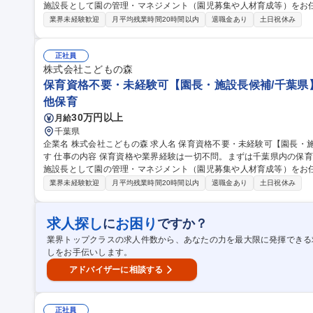
施設長として園の管理・マネジメント（園児募集や人材育成等）をお
心です。 ・入社後約1年間：系列園にて保育現場や運営の基本を一から習得 ・施設長昇格後：園児募集計画の策
業界未経験歓迎
月平均残業時間20時間以内
退職金あり
土日祝休み
定・推進や園の課題解決 ・行政対応：自治体への補助金申請手続き（
スタッフ育成、働きやすいチームづくり・研修運営 ・安心のサポー
クアップ AIに替わりにくい仕事で長期就業いただける方を募集いたします。 募集職種 保育資格不要
正社員
【園長・施設長候補/東京都】管理・店長経験を活かす
株式会社こどもの森
保育資格不要・未経験可【園長・施設長候補/千葉県
他保育
30万円以上
月給
千葉県
企業名 株式会社こどもの森 求人名 保育資格不要・未経験可【園長・施設長候補/千葉県】管理・店長経験を活か
す 仕事の内容 保育資格や業界経験は一切不問。まずは千葉県内の保育園で現場や運営を学び、約1年後を目安に
施設長として園の管理・マネジメント（園児募集や人材育成等）をお
心です。 ・入社後約1年間：系列園にて保育現場や運営の基本を一から習得 ・施設長昇格後：園児募集計画の策
業界未経験歓迎
月平均残業時間20時間以内
退職金あり
土日祝休み
定・推進や園の課題解決 ・行政対応：自治体への補助金申請手続き（
スタッフ育成、働きやすいチームづくり・研修運営 ・安心のサポー
クアップ AIに替わりにくい仕事で長期就業いただける方を募集いたします。 募集職種 保育資格不要
求人探し
お困り
に
ですか？
【園長・施設長候補/千葉県】管理・店長経験を活かす
業界トップクラスの求人件数から、あなたの力を最大限に発揮できる
しをお手伝いします。
アドバイザーに相談する
正社員