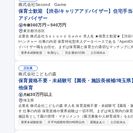
株式会社Second Game
保育士歓迎 【渋谷/キャリアアドバイザー】住宅手当有
アドバイザー
360万円～540万円
年俸
東京都渋谷区
企業名 株式会社Ｓｅｃｏｎｄ Ｇａｍｅ 求人名 ★保育士歓迎★【渋谷/キャリアアドバイザー】住宅手当有/保育×A
Iベンチャー 仕事の内容 保育特化型求人データベースである『AgentOne』を展開している当社にて、キャリアア
ドバイザー職をお任せ。まずは保育園と保育士の適切なマッチングに
です。 【詳細】■エージェントから問い合わせ/詳細条件などのヒアリング■保育園と保育士のマッチング■入職ま
業界未経験歓迎
転勤なし
完全週休2日制
土日祝休み
でのサポート、など 人材紹介事業部執行責任の役員が、OJTにて教育
キャリアアドバイザーとしての業務がメインです。志向性によりますが
折衝業務も想定してます。 募集職種 ★保育士歓迎★【渋谷/キャリアアドバイザー】住宅手当有/保育×AIベンチャ
正社員
ー
株式会社こどもの森
保育資格不要・未経験可【園長・施設長候補/埼玉県
他保育
30万円以上
月給
埼玉県
企業名 株式会社こどもの森 求人名 保育資格不要・未経験可【園長・施設長候補/埼玉県】管理・店長経験を活か
す 仕事の内容 保育資格や業界経験は一切不問。まずは埼玉県内の保育園で現場や運営を学び、約1年後を目安に
施設長として園の管理・マネジメント（園児募集や人材育成等）をお
心です。 ・入社後約1年間：系列園にて保育現場や運営の基本を一から習得 ・施設長昇格後：園児募集計画の策
業界未経験歓迎
月平均残業時間20時間以内
退職金あり
土日祝休み
定・推進や園の課題解決 ・行政対応：自治体への補助金申請手続き（
スタッフ育成、働きやすいチームづくり・研修運営 ・安心のサポー