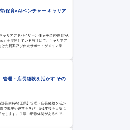
/保育×AIベンチャー キャリア
向けた提案及び伴走サポートがメイン業務
を担当いたします。 【キャリア】入社後は
2～3年後には既存/新規事業における法人
】管理・店長経験を活かす その
任せします。手厚い研修体制があるので安
他園長と協力して実施） ・スタッフ管理：
ト：独自研修「園長大学校」等で成長をバッ