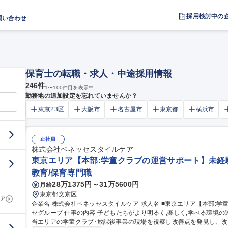
採用検討中の
問い合わせ
保育士の転職・求人・中途採用情報
246
件
1
〜
100
件目を表示中
勤務地の追加設定を忘れていませんか？
東京23区
大阪市
名古屋市
東京都
横浜市
正社員
株式会社ベネッセスタイルケア
東京エリア【本部:学童クラブの運営サポート】未経
教育/保育専門職
28万1375円～31万5600円
月給
東京都文京区
ア
企業名 株式会社ベネッセスタイルケア 求人名 ■東京エリア【本部:学童クラブの運営サポート】未経験歓迎/ベネッ
セグループ 仕事の内容 子どもたちがより明るく,楽しく,学べる環境の運営企画･現場サポートをいただきます。担
当エリアの学童クラブ･放課後事業の現場を視察し改善点を発見し、改