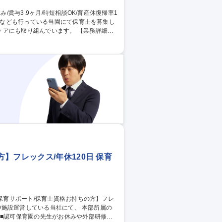
り組んでいます。 【業務詳細】
実施/昼食の準備、お昼寝の実施/室内、園庭
働きやすさ◎ 当園は保育園のほかに学童ク
ので、学童クラブのお仕事にも興味をお持
】フレックス/年休120日 保育