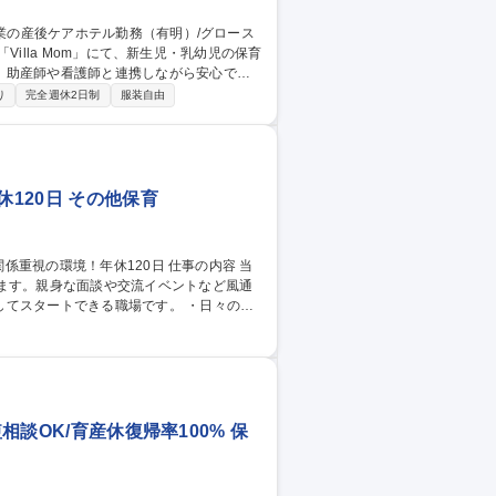
、助産師や看護師と連携しながら安心でき
り
完全週休2日制
服装自由
担当。夜勤を含むシフト制で申し送り業
す。産後ケアという新しい分野で保育×産後
120日 その他保育
ます。親身な面談や交流イベントなど風通
ートできる職場です。 ・日々のア
の記録管理：園児一人ひとりの日誌や連絡帳
備・当日の実施 ・チームづくり：こまめな
選択型研修など年間100種類以上の学びを
120日
相談OK/育産休復帰率100% 保