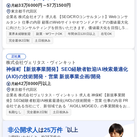
からの問い合わせ対応といった事務業務も行います。 募集職種 【千葉・
33万6000円～57万1500円
月給
旭市/ふるさと納税の企画広報】地方創生に貢献★/年間休日121日
東京都千代田区
企業名 株式会社オプト 求人名 【SEO/CROコンサルタント】Webコンサ
ルタント 仕事の内容 顧客のWebサイトやオウンドメディアの価値最大化
に向けたコンサルティングを担当いただきます。価値最大化を目指しSE
O・LPO・CROからUIUX改善まで、課題抽出・戦略企画・実行支援をお
業界未経験歓迎
副業・WワークOK
年間休日120日以上
在宅OK
任せします。 ・SEO戦略策定および実行支援（キーワード調査、内外対
完全週休2日制
土日祝休み
策、各種改善提案） ・コンテンツマーケティング（記事企画提案～進行管
理） ・CRO／UIUX改善（サイト調査・分析、課題抽出、デザインやサイ
ト内導線の改善提案） ユーザー視点での本質的な課題解決に取り組みま
正社員
す。 募集職種 【SEO/CROコンサルタント】Webコンサルタント
株式会社ヴェリタス・ヴィンキット
神保町【新規事業開発】SEO経験者歓迎/AI検索最適化
(AIO)の技術開発・営業 新規事業企画/開発
42万8000円以上
月給
東京都千代田区
企業名 株式会社ヴェリタス・ヴィンキット 求人名 神保町【新規事業開
発】SEO経験者歓迎/AI検索最適化(AIO)の技術開発・営業 仕事の内容 PR
会社である当社にて、新領域である「AIO/LLMO/GEO」の事業開発をお任
せします。AI検索結果への最適化技術の開発から、市場を切り拓く営業活
転勤なし
完全週休2日制
土日祝休み
動まで、事業の柱を共に構築する役割です。 【具体的には】 ■ChatGPT
やGemini、あるいはClaude、Perplexity等の生成AI検索で自社の情報やコ
ンテンツの露出を高めるための「AIO/LLMO/GEO」技術の研究・開発 ■最
※
非公開求人
25
万件
は
以上
新の検索アルゴリズム解析と対策メソッドの言語化 ■新規クライアント開