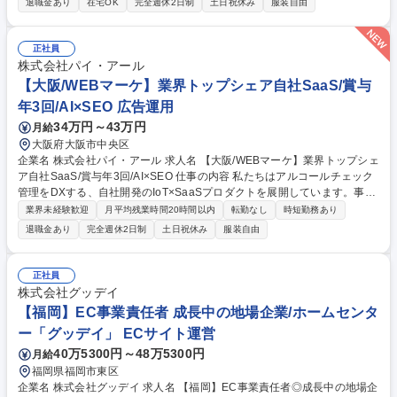
退職金あり
在宅OK
完全週休2日制
土日祝休み
服装自由
翻訳やレビューも担当し、社内のデザイナーや開発部門と連携しながら、
日本発のアプリを世界に広めます。 従事すべき業務の変更範囲:当社業務
全般 募集職種 【海外マーケティング】欧米圏向けマーケティング/英語力
正社員
を活かせます
株式会社パイ・アール
【大阪/WEBマーケ】業界トップシェア自社SaaS/賞与
年3回/AI×SEO 広告運用
34万円～43万円
月給
大阪府大阪市中央区
企業名 株式会社パイ・アール 求人名 【大阪/WEBマーケ】業界トップシェ
ア自社SaaS/賞与年3回/AI×SEO 仕事の内容 私たちはアルコールチェック
管理をDXする、自社開発のIoT×SaaSプロダクトを展開しています。事業
拡大に伴いWEBマーケティングチームを共につくる「SEO/デジタルマー
業界未経験歓迎
月平均残業時間20時間以内
転勤なし
時短勤務あり
ケティング担当」を募集しています。 【具体的には】SEO、広告配信を
退職金あり
完全週休2日制
土日祝休み
服装自由
主軸としたCV最大化をお任せします。アルコールチェッカー市場は、202
2年の道路交通法改正以降、需要が拡大。この追い風を受けて事業を伸ば
す中で、競合も増え「選ばれる理由」を磨いていくフェーズです。中長期
正社員
で安定したリード獲得基盤を作るために、SEOを軸とした集客チャネルの
株式会社グッデイ
強化が必要です。社内に「全体戦略を描き、外注を動かし、成果につなげ
【福岡】EC事業責任者 成長中の地場企業/ホームセンタ
る」役割を担う組織づくりを行います。 募集職種 【大阪/WEBマーケ】業
ー「グッデイ」 ECサイト運営
界トップシェア自社SaaS/賞与年3回/AI×SEO
40万5300円～48万5300円
月給
福岡県福岡市東区
企業名 株式会社グッデイ 求人名 【福岡】EC事業責任者◎成長中の地場企