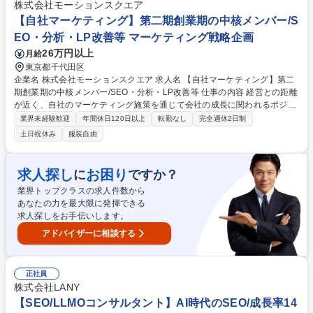
株式会社モーションスクエア
京】自社ECサイトのWebコンテンツディレクター
【自社マーケティング】第二期創業期の中核メンバー/S
EO・分析・LP改善等 マーケティング戦略企画
26万円以上
月給
東京都千代田区
企業名 株式会社モーションスクエア 求人名 【自社マーケティング】第二
期創業期の中核メンバー/SEO・分析・LP改善等 仕事の内容 経営との距離
が近く、自社のマーケティング施策を通じて会社の成長に関われるポジシ
ョンです。 【具体的には】 ■市場調査 ■SEO・コンテンツマーケティング
業界未経験歓迎
年間休日120日以上
転勤なし
完全週休2日制
■Webサイト・LP改善 ■アクセス解析・データ分析 ■CRMを活用した問い
土日祝休み
服装自由
合わせ分析 ■広告代理店との連携・ディレクション ■Web制作会社など外
部パートナーとの調整 ■スタジオ利用促進のマーケティング施策の運用・
改善 など 将来的には下記業務もお任せします。 ■オウンドメディアの企
求人探し
お困り
に
ですか？
画・運営 ■マーケティング機能の仕組み化・組織の構築 募集職種 【自社
業界トップクラスの求人件数から
マーケティング】第二期創業期の中核メンバー/SEO・分析・LP改善等
あなたの力を最大限に発揮できる
求人探しをお手伝いします。
アドバイザーに相談する
正社員
株式会社LANY
【SEO/LLMOコンサルタント】AI時代のSEO/成長率14