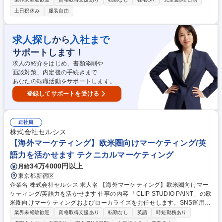
計・実行支援を担っていただきます。 ■サービス設計・開発 ■数値管理・
土日祝休み
服装自由
データドリブンな改善 ■AIネイティブな業務推進 ■ヒューマンマネジメン
ト・組織拡大 ■補完的なプレーヤー業務 募集職種 【SEOコンサルタント/
マネージャー】グロース上場/マーケティング支援会社
求人探し
入社まで
から
サポートします！
求人の紹介をはじめ、書類添削や
面談対策、内定後の手続きまで
あなたの転職活動をサポートします。
登録してサポートを受ける
正社員
株式会社セルシス
【海外マーケティング】欧米圏向けマーケティング/英
語力を活かせます テクニカルマーケティング
34万4000円以上
月給
東京都新宿区
企業名 株式会社セルシス 求人名 【海外マーケティング】欧米圏向けマー
ケティング/英語力を活かせます 仕事の内容 「CLIP STUDIO PAINT」の欧
米圏向けマーケティングおよびローカライズをお任せします。SNS運用や
インフルエンサーマーケティング、イベント企画、広告運用改善、記事S
業界未経験歓迎
資格取得支援あり
転勤なし
英語
時短勤務あり
EO対策などを実施します。アプリやサービス のUI・チュートリアル等の