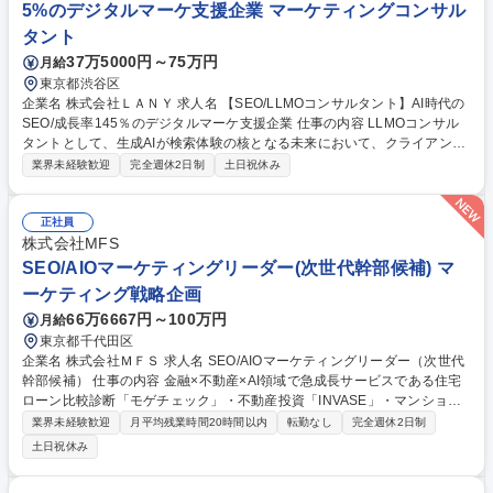
5%のデジタルマーケ支援企業 マーケティングコンサル
タント
37万5000円～75万円
月給
東京都渋谷区
企業名 株式会社ＬＡＮＹ 求人名 【SEO/LLMOコンサルタント】AI時代の
SEO/成長率145％のデジタルマーケ支援企業 仕事の内容 LLMOコンサル
タントとして、生成AIが検索体験の核となる未来において、クライアント
のビジネスがユーザーから「見つけられ、選ばれる」ための新しい最適化
業界未経験歓迎
完全週休2日制
土日祝休み
戦略を立案し、実行を支援します。 【業務詳細】■AI検索の最新アルゴリ
ズム・ユーザー行動分析 ■AIが参照・生成する情報源の最適化 ■AIの回答
精度と品質を高めるための内部施策の設計・提案 ■クライアントの事業戦
正社員
略に基づいた、オウンド/ペイド/アーンド/シェアードメディアの統合的活
株式会社MFS
用戦略の策定 ■SEO、広告、PR等の専門家を巻き込んだ施策の実行推進 ■
SEO/AIOマーケティングリーダー(次世代幹部候補) マ
モニタリングと、データに基づく改善サイクルの推進 ■クライアントとの
ーケティング戦略企画
定例会、意思決定支援 募集職種 【SEO/LLMOコンサルタント】AI時代のS
66万6667円～100万円
月給
EO/成長率145％のデジタルマーケ支援企業
東京都千代田区
企業名 株式会社ＭＦＳ 求人名 SEO/AIOマーケティングリーダー（次世代
幹部候補） 仕事の内容 金融×不動産×AI領域で急成長サービスである住宅
ローン比較診断「モゲチェック」・不動産投資「INVASE」・マンションA
I査定「CAPS」のマーケティングメンバーを募集します。※業務内容の変
業界未経験歓迎
月平均残業時間20時間以内
転勤なし
完全週休2日制
更範囲：当社業務全般 ■CAPSを中心にサービス横断でのSEO/AIO（AI検
土日祝休み
索での引用最適化）戦略策定と実行■大規模データ（物件・金利・銀行情
報等）のコンテンツ化・サイトグロース■コンテンツ企画～公開のディレ