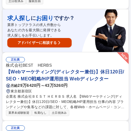
土日祝休み
服装自由
ン等イベント企画・運営 ■売上・広告・アクセスデータ分析 ■商品ランキ
ングおよび競合分析 ■中国チームとの連携によるページ改善・販促企画 ■
売上目標達成に向けた運営施策の立案・実行 募集職種 【EC運営】中国支
求人探し
お困り
に
ですか？
社と連携し、楽天市場拡大がミッション/NEXTユニコーン選出◎
業界トップクラスの求人件数から
あなたの力を最大限に発揮できる
求人探しをお手伝いします。
アドバイザーに相談する
正社員
株式会社BEST HERBS
【Webマーケティング(ディレクター兼任)】休日120日/
SEO・MEO戦略/HP運用担当 Webディレクター
29万6420円～43万5260円
月給
東京都新宿区
企業名 株式会社ＢＥＳＴ ＨＥＲＢＳ 求人名 【Webマーケティング(ディ
レクター兼任)】休日120日/SEO・MEO戦略/HP運用担当 仕事の内容 ブラ
ンディングや集客などの課題に対して、各種Web・ホームページ・コンテ
ンツの運用に関わるマーケティング分析や、改修・保守を行なっていただ
業界未経験歓迎
転勤なし
土日祝休み
きます。 裁量権が多く自由に働ける風土はありますが、その分自発性や学
習意欲が求められます。 【具体的には】■Web／SNSマーケティング領域
での戦略立案、企画、予算管理 ・各種Web広告やSNS広告を駆使した集
正社員