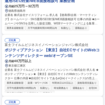
運用/SEO対策/WEB面接相談可 業務企画
ケティング/プロモーション戦略・推進(Web広告・SEO)】ペット保険大手
25万円～32万円
月給
徳島県徳島市
企業名 株式会社ナイスリフォーム 求人名 【徳島県/企画・マーケティン
グ】ホームページ・SNS運用/SEO対策/WEB面接相談可 仕事の内容 ■ホー
ムページやSNSを活用した販促活動、WEBマーケティングによる集客施
策を担当します。SEO対策やイベント開催時の集客戦略など、会社の成長
業界未経験歓迎
月平均残業時間20時間以内
転勤なし
退職金あり
を支える企画業務をお任せします。 【具体的には】ホームページやチラシ
を活用した販促活動、SNSやWEBマーケティングによる集客施策を担当
します。社内イベントの企画・運営、SEO対策の実施、イベント開催時の
正社員
集客戦略立案などもお任せします。予約数増加に向けた施策検討など、常
富士フイルムビジネスイノベーションジャパン株式会社
に変化するトレンドを捉えながら会社の魅力を発信していただきます。 募
ポジティブアクション 【東京】自社ECサイトのWebコ
集職種 【徳島県/企画・マーケティング】ホームページ・SNS運用/SEO対
ンテンツディレクター web/オープンSE
策/WEB面接相談可
40万円以上
月給
東京都江東区
企業名 富士フイルムビジネスイノベーションジャパン株式会社 求人名 ★
ポジティブアクション★【東京】自社ECサイトのWebコンテンツディレ
クター 仕事の内容 ■自社ECサイトであるeQix(イークイックス)の売上拡
大に向けた、デジタルコンテンツのディレクション業務とCRO(コンバー
業界未経験歓迎
副業・WワークOK
年間休日120日以上
資格取得支援あり
ジョン率最適化)をお任せいたします。※eQixサイト：https://www.e-qix.j
月平均残業時間20時間以内
転勤なし
時短勤務あり
退職金あり
在宅OK
p/ 【1】コンテンツディレクション業務 ・要件ヒアリング～コンテンツ企
完全週休2日制
土日祝休み
服装自由
画、要件定義までの企画構想 ・コンテンツ制作指示、品質評価、リリース
調整までの制作管理 【2】CRO向上に向けた施策対応業務 ・コンテンツS
正社員
EO施策による継続的なCRO改善 募集職種 ★ポジティブアクション★【東