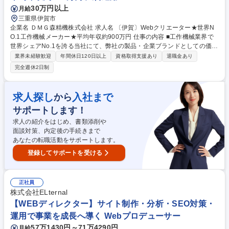
30万円以上
月給
三重県伊賀市
企業名 ＤＭＧ森精機株式会社 求人名 〔伊賀〕Webクリエーター★世界N
O.1工作機械メーカー★平均年収約900万円 仕事の内容 ■工作機械業界で
世界シェアNo.1を誇る当社にて、弊社の製品・企業ブランドとしての価値
を最大化するために、Web技術とデジタルマーケティングを活用した情報
業界未経験歓迎
年間休日120日以上
資格取得支援あり
退職金あり
発信および最適化施策を担っていただきます。 【職務内容】Webサイト
完全週休2日制
の企画・デザイン・制作 【業務概要】◇デジタルマーケティング運用 … I
nstagram、X(旧Twitter)、LinkedInなどのSNSやメールマガジンを活用し
製品・ブランド情報の発信を通じた認知度向上とエンゲージメントの強化
求人探し
入社まで
から
◇SEO対策とアクセス解析 … 社内外のWebサイトに対する検索エンジン
サポートします！
最適化(SEO)施策の立案・実行、Google Analytics等の分析ツールを用い
たアクセス解析と改善活動 募集職種 〔伊賀〕Webクリエーター★世界N
求人の紹介をはじめ、書類添削や
O.1工作機械メーカー★平均年収約900万円
面談対策、内定後の手続きまで
あなたの転職活動をサポートします。
登録してサポートを受ける
正社員
株式会社ELternal
【WEBディレクター】サイト制作・分析・SEO対策・
運用で事業を成長へ導く Webプロデューサー
57万1430円～71万4290円
月給