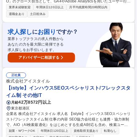
O」のグロース担当として、GA4やAdobe Analyticsを用いたユーザー行動
分析、SEO施策、UI/UX改善などを通じて、サイト訪問から購入までの体
業界未経験歓迎
年間休日120日以上
月平均残業時間20時間以内
験価値向上を図ります。 ■GA4やKARTEを用いたユーザー行動データの分
退職金あり
土日祝休み
析・課題抽出 ■SEOを考慮したサイト改善施策の立案、ABテスト設計、効
果検証 ■KPIの月次レポーティングと改善PDCAの推進 ■ディレクターやフ
ロントエンド担当と連携した実装仕様の調整 ■GTMやGA4のイベント設
求人探し
お困り
に
ですか？
計、施策の効果検証 ■入社後1ヶ月間はブランド理解のため店舗業務を経
業界トップクラスの求人件数から
験 募集職種 【自社ECグロース担当】GA4・SEOを活かし自社ブランドを
あなたの力を最大限に発揮できる
育てる◎年休144日
求人探しをお手伝いします。
アドバイザーに相談する
正社員
株式会社アイスタイル
【istyle】インハウスSEOスペシャリスト/フレックスタ
イム制 その他IT
42万8572円以上
月給
東京都港区
企業名 株式会社アイスタイル 求人名 【istyle】インハウスSEOスペシャリ
スト/フレックスタイム制 仕事の内容 SEO協力会社様とも連携・協力体制
で、AIO（AI検索最適化）をはじめとする生成AI対応も含め、検索ユーザ
ーの心理・行動変化を捉えた@cosmeにおけるSXO業務全般に幅広く携わ
副業・WワークOK
年間休日120日以上
資格取得支援あり
転勤なし
って頂きます。 ◇organic流入状況の監視・分析・課題抽出・必要なレポ