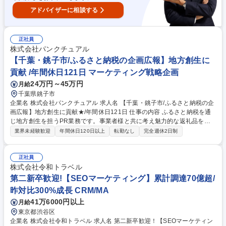
プロダクトマネージャー◎日本の中小企業の挑戦を支援！
アドバイザーに相談する
正社員
株式会社パンクチュアル
【千葉・銚子市/ふるさと納税の企画広報】地方創生に
貢献 /年間休日121日 マーケティング戦略企画
24万円～45万円
月給
千葉県銚子市
企業名 株式会社パンクチュアル 求人名 【千葉・銚子市/ふるさと納税の企
画広報】地方創生に貢献★/年間休日121日 仕事の内容 ふるさと納税を通
じ地方創生を担うPR業務です。事業者様と共に考え魅力的な返礼品をポ
ータルサイトで全国へ発信します。自治体の税収の増加や事業者様の売上
業界未経験歓迎
年間休日120日以上
転勤なし
完全週休2日制
向上に直結し業務を通してマーケティング力も磨けます。 【具体的に
は・・・】 ふるさと納税の返礼品に関する企画提案～事務まで一貫して担
当します。トレンドに合わせた返礼品の企画や事業者様との打ち合わせを
正社員
実施。生産者様を直接訪問しての取材や写真撮影、魅力が伝わるページ作
株式会社令和トラベル
成やデザインを担当。更にポータルサイト上での魅せ方を工夫したブラン
第二新卒歓迎!【SEOマーケティング】累計調達70億超/
ディングやSEO対策などのWebマーケティング施策を展開。また、寄付者
昨対比300%成長 CRM/MA
からの問い合わせ対応といった事務業務も行います。 募集職種 【千葉・
41万6000円以上
月給
銚子市/ふるさと納税の企画広報】地方創生に貢献★/年間休日121日
東京都渋谷区
企業名 株式会社令和トラベル 求人名 第二新卒歓迎！【SEOマーケティン