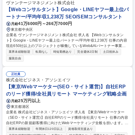
客支援■アクセス解析に基づいた課題抽出とSEO対策等の改善策提案■各媒
ヴァンテージマネジメント株式会社
体の対応窓口■お問い合わせ数増加や各事業の目標達成の支援 募集職種
【Webコンサルタント】Google・LINEヤフー最上位パ
【Webマーケティング(ディレクター兼任)】休日120日/SEO・MEO戦略/H
ートナー/平均年収1,238万 SEO/SEMコンサルタント
P運用担当
41万6000円～266万7000円
月給
東京都中央区
企業名 ヴァンテージマネジメント株式会社 求人名 【Webコンサルタン
ト】Google・LINEヤフー最上位パートナー/平均年収1,238万 仕事の内容
現在650社以上のプロジェクトが稼働しているWeb&AIパートナー事業に
て、広告戦略や営業管理など多岐に渡る経営のコンサルティングをお任せ
業界未経験歓迎
転勤なし
時短勤務あり
完全週休2日制
土日祝休み
いたします。クライアントの事業成功に貢献できる仕事です。 ▼クラアン
服装自由
トは中小企業、相手は経営者！私たちが向き合うのは「現場の売上アッ
プ」ではなく、企業の未来を変えるための総合戦略です！ ⇒オンラインで
の集客を中心に、営業管理、採用計画、コスト管理、事業計画、時にはク
正社員
ライアントの事業自体の変更や、他地域への進出、新規事業の提案、実行
株式会社ビジネス・アソシエイツ
等も必要です。マーケティングのメンバーとも協働し、クライアントの人
【東京/Webマーケター(SEO・サイト運営)】自社ERP
生、事業領域の市場に変革をもたらすこともできます。 募集職種 【Web
のリード獲得/全社員リモート マーケティング戦略企画
コンサルタント】Google・LINEヤフー最上位パートナー/平均年収1,238
万
25万円以上
月給
東京都港区
企業名 株式会社ビジネス・アソシエイツ 求人名 【東京/Webマーケター
（SEO・サイト運営)】自社ERPのリード獲得/全社員リモート 仕事の内容
自社ERPの新規顧客獲得に向けたWebマーケティング全般を担います。数
値分析に基づくサイト改善からコンテンツ企画、リード育成までを戦略的
業界未経験歓迎
年間休日120日以上
資格取得支援あり
に実行し、問い合わせ数と成約数の最大化を牽引することが目的です。 G