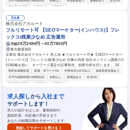
月平均残業時間20時間以内
転勤なし
時短勤務あり
退職金あり
在宅OK
A4等を用いた流入・導線分析を軸に、SEO運用やコラム・ブログの企
完全週休2日制
土日祝休み
服装自由
画、SNS運用、メルマガ配信まで幅広く担当。決裁スピードが速く、良い
施策は即実行できる環境です。言われたままのコーディングではなく、
正社員
「どうすればCVRが上がるか」という視点でLP改善や広告運用、CRM施
株式会社アガルート
策にも領域を広げられます。営業から直接製品フィードバックを仕入れ、
フルリモート可 【SEOマーケター(インハウス)】フレ
ターゲットに刺さる言葉を形にする、戦略的なマーケティングに没頭でき
ます。 募集職種 【東京/Webマーケター（SEO・サイト運営)】自社ERP
ックス/残業少なめ 広告運用
のリード獲得/全社員リモート
28万2484円～43万7850円
月給
東京都新宿区
企業名 株式会社アガルート 求人名 ★フルリモート可★【SEOマーケター
(インハウス)】フレックス/残業少なめ 仕事の内容 自社オンライン講座のS
EO戦略を担い、キーワード選定や記事制作、効果分析を行います。 SEO
対策を中心に、コンテンツマーケティング業務を担当。キーワード選定、
業界未経験歓迎
副業・WワークOK
年間休日120日以上
資格取得支援あり
記事構成案の作成、ライターへの発注、CMSでのページ作成、既存記事の
月平均残業時間20時間以内
転勤なし
退職金あり
在宅OK
効果分析・改善提案・リライトを実施します。Google Analyticsを活用し
完全週休2日制
土日祝休み
服装自由
たレポーティングやYouTube企画・運営も担当。適性に応じてメルマガや
SNS運用、イベント対応も行います。 募集職種 ★フルリモート可★【SE
求人探し
入社まで
から
Oマーケター(インハウス)】フレックス/残業少なめ
サポートします！
求人の紹介をはじめ、書類添削や
面談対策、内定後の手続きまで
あなたの転職活動をサポートします。
登録してサポートを受ける