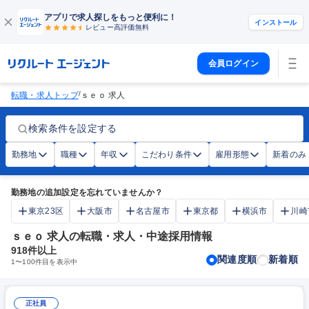
アプリで求人探しをもっと便利に！
インストール
レビュー高評価
無料
会員ログイン
/
転職・求人トップ
ｓｅｏ 求人
検索条件を設定する
勤務地
職種
年収
こだわり条件
雇用形態
新着のみ
勤務地の追加設定を忘れていませんか？
東京23区
大阪市
名古屋市
東京都
横浜市
川崎
ｓｅｏ 求人の転職・求人・中途採用情報
918
件以上
関連度順
新着順
1
〜
100
件目を表示中
正社員