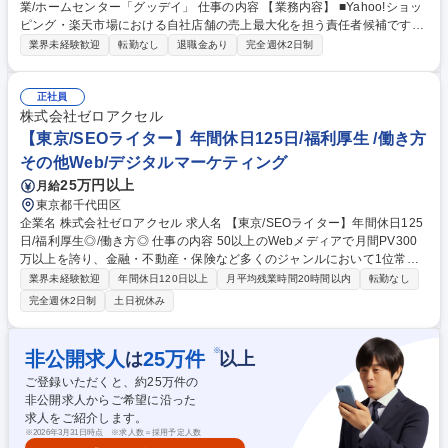
業/ホームセンター「グッデイ」 仕事の内容 【業務内容】 ■Yahoo!ショッ
ピング・楽天市場における自社店舗の売上最大化を担う責任者候補です。
【業務詳細】 ■モール（Yahoo!・楽天）の運用戦略立案、広告運用、PL
業界未経験歓迎
転勤なし
退職金あり
完全週休2日制
管理 ■モール内イベント対応、商品ページ改善、在庫調整の指揮 【仕事の
面白み】★当社は、今までとは違うホームセンターを目指しています。そ
のため、世の中の変化に敏感に反応し、お客様や地域に寄り添った事業運
正社員
営を行っています。 募集職種 【福岡】EC事業責任者◎成長中の地場企業/
株式会社ゼロアクセル
ホームセンター「グッデイ」
【東京/SEOライター】年間休日125日/福利厚生 /働き方
その他Web/デジタルマーケティング
25万円以上
月給
東京都千代田区
企業名 株式会社ゼロアクセル 求人名 【東京/SEOライター】年間休日125
日/福利厚生◎/働き方◎ 仕事の内容 50以上のWebメディアで月間PV300
万以上を誇り、金融・不動産・保険など多くのジャンルにおいて1位常連
のノウハウを積み重ねてきた弊社にて、自社オウンドメディアに掲載する
業界未経験歓迎
年間休日120日以上
月平均残業時間20時間以内
転勤なし
記事のSEOライターを新たに募集 【業務内容】■オウンドメディアのライ
完全週休2日制
土日祝休み
ティング、SEOライティング■施策実行■記事・メディアの定期的な効果測
定■適宜修正、リライト また、希望される方にはSEOライターからステッ
プアップしたWebディレクター職に必須のマネタイズや企画・提案も積極
※
非公開求人
25
万件
は
以上
的に担当していただくことも可能です。 募集職種 【東京/SEOライター】
ご登録いただくと、約
25
万件の
年間休日125日/福利厚生◎/働き方◎
非公開求人からご希望に沿った
求人をご紹介します。
※
2026年3月31日時点 ※求人数＝採用予定人数