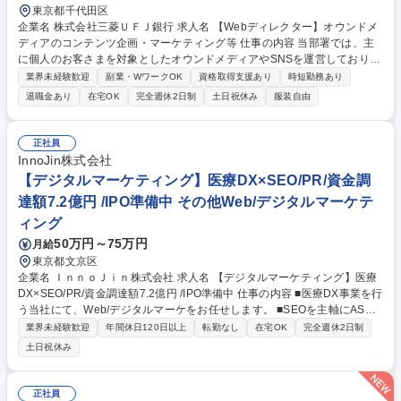
東京都千代田区
企業名 株式会社三菱ＵＦＪ銀行 求人名 【Webディレクター】オウンドメ
ディアのコンテンツ企画・マーケティング等 仕事の内容 当部署では、主
に個人のお客さまを対象としたオウンドメディアやSNSを運営しており、
一般的な金融知識や自社サービスについての理解が深まるコンテンツを発
業界未経験歓迎
副業・WワークOK
資格取得支援あり
時短勤務あり
信しています。 ご入社後はオウンドメディアの戦略策定や、戦略実現に向
退職金あり
在宅OK
完全週休2日制
土日祝休み
服装自由
けた企画立案・制作・運用を様々な立場で、ご経験に応じて下記の業務を
担っていただきます。 ■SEO対策やWebコンテンツの企画、各種LPの企画
■デザイン業務：IllustratorやPhotoshopを用いた画像編集や修正 ■SNS向
正社員
けリールやショート動画等の企画・制作 募集職種 【Webディレクター】
InnoJin株式会社
オウンドメディアのコンテンツ企画・マーケティング等
【デジタルマーケティング】医療DX×SEO/PR/資金調
達額7.2億円 /IPO準備中 その他Web/デジタルマーケテ
ィング
50万円～75万円
月給
東京都文京区
企業名 ＩｎｎｏＪｉｎ株式会社 求人名 【デジタルマーケティング】医療
DX×SEO/PR/資金調達額7.2億円 /IPO準備中 仕事の内容 ■医療DX事業を行
う当社にて、Web/デジタルマーケをお任せします。 ■SEOを主軸にAS
O・広告運用・PRを設計/実行 ■受診数増をKPIに、効果測定・改善を推進
業界未経験歓迎
年間休日120日以上
転勤なし
在宅OK
完全週休2日制
【具体的には】 ■SEO戦略の立案/実行、コンテンツ企画・編集ディレクシ
土日祝休み
ョン ■ASOと指名検索強化、Google広告（比率2～3割）運用 ■データ分
析（GSC/GA4等）とCVR改善、施策評価 ■広報・PR、疾患啓発記事の監
修連携 ■KPI：オンライン診療の受診増/新規リード獲得 募集職種 【デジタ
正社員