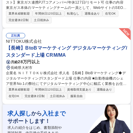
スト】東京ガス連携PJTコアメンバー/年休127日/リモート可 仕事の内容
東京ガス本体のマーケティングチームの一員として、WebサイトのSEO戦
略立案・実行を通じた事業のトップライン向上と、外部SEOコンサルタン
業界未経験歓迎
年間休日120日以上
転勤なし
退職金あり
在宅OK
トの伴走支援を受けながら、将来的な内製化に向けた基盤構築をお任せ。
完全週休2日制
土日祝休み
■ガス・電気の新規獲得（CVR・CV数向上）を目的としたSEO戦略の立
案・実行 ■AIO / GEO を見据えた最新の検索アルゴリズム研究と、それに
適応したコンテンツ企画・情報設計 ■UI/UX改善、テクニカルSEO対策、
正社員
コンテンツマーケティングのディレクション ■アクセス解析ツール（GA4,
NITTOKU株式会社
Search Console等）を用いたデータ分析および改善施策のPDCAサイクル
【長崎】BtoBマーケティング デジタルマーケティング/
運用 将来的には、次世代検索マーケティングの内製化を目指しています。
スタンダード上場 CRM/MA
募集職種 【SEOスペシャリスト】東京ガス連携PJTコアメンバー/年休127
日/リモート可
28万円以上
月給
長崎県大村市
企業名 ＮＩＴＴＯＫＵ株式会社 求人名 【長崎】BtoBマーケティング◆デ
ジタルマーケティング/スタンダード上場 仕事の内容 ■自動巻線機のシェ
ア世界No.1の弊社にてデジタルマーケティング中心に幅広く業務をお任せ
します。 【具体的には】※ご経験に合わせてサポートしますのでご安心く
業界未経験歓迎
年間休日120日以上
資格取得支援あり
退職金あり
ださい ■マーケティング戦略立案：製造業向けFA設備の市場分析や顧客セ
在宅OK
完全週休2日制
土日祝休み
服装自由
グメントに応じたマーケティング施策の策定 ■デジタルマーケティング：
WEBサイト、SEO、SEM、LinkedIn、SNS運用 ■コンテンツマーケティ
ング：技術資料の企画・制作や展示会・ウェビナーの企画・運営 ■営業支
求人探し
入社まで
から
援：マーケティングインサイト提供 ■プロジェクト推進 など 募集職種
サポートします！
【長崎】BtoBマーケティング◆デジタルマーケティング/スタンダード上
場
求人の紹介をはじめ、書類添削や