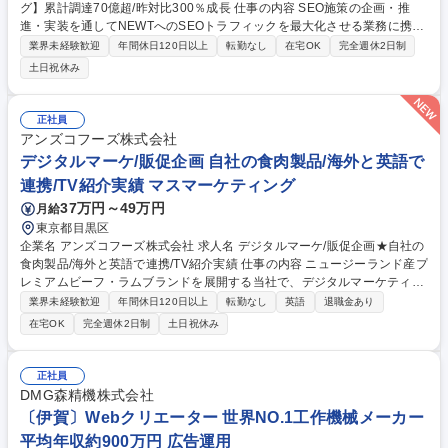
グ】累計調達70億超/昨対比300％成長 仕事の内容 SEO施策の企画・推
進・実装を通してNEWTへのSEOトラフィックを最大化させる業務に携わ
っていただきます。 SEOスペシャリストの役割は、事業戦略に基づいてS
業界未経験歓迎
年間休日120日以上
転勤なし
在宅OK
完全週休2日制
EO施策を企画し、開発・営業など関係部署と連携しながら 施策を推進・
土日祝休み
実装までイチから設計・実行していただきます。 弊社は今、事業を加速度
的に成長させるフェーズにいます。その中で、マーケティングは単なる集
客手段ではなく、事業成長を左右する“切り札”となる重要な投資領域で
正社員
す。旅行マーケットにおいて、SEOは中長期的な集客の柱であり、財務的
アンズコフーズ株式会社
な競争優位を築くための重要な戦略でもあります。 募集職種 第二新卒歓
デジタルマーケ/販促企画 自社の食肉製品/海外と英語で
迎！【SEOマーケティング】累計調達70億超/昨対比300％成長
連携/TV紹介実績 マスマーケティング
37万円～49万円
月給
東京都目黒区
企業名 アンズコフーズ株式会社 求人名 デジタルマーケ/販促企画★自社の
食肉製品/海外と英語で連携/TV紹介実績 仕事の内容 ニュージーランド産プ
レミアムビーフ・ラムブランドを展開する当社で、デジタルマーケティン
グや販売企画をお任せ。HP・SNS運用に加え、ブランド戦略立案やイベ
業界未経験歓迎
年間休日120日以上
転勤なし
英語
退職金あり
ント企画などを含めたマーケティングを担当。 ニュージーランド本部と英
在宅OK
完全週休2日制
土日祝休み
語で連携をとり、現地産の自社ビーフやラム肉の日本市場シェア拡大を担
います。健康志向の高まりやサステナビリティへの配慮、自社高級レスト
ラン保有などから、TVでも注目の会社です！ ■Instagram運用■インフルエ
正社員
ンサー施策、ブランドPR ■HP運営・改善（リニューアル、制作会社連
DMG森精機株式会社
携、SEO等） ■リアルイベント（料理教室・試食会等）の企画運営 ■KP
〔伊賀〕Webクリエーター 世界NO.1工作機械メーカー
I・消費者分析、ブランド戦略支援 募集職種 デジタルマーケ/販促企画★自
平均年収約900万円 広告運用
社の食肉製品/海外と英語で連携/TV紹介実績