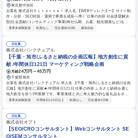
東京都中央区
企業名 株式会社ＥＬｔｅｒｎａｌ 求人名 【WEBディレクター】サイト制
作・分析・SEO対策・運用で事業を成長へ導く 仕事の内容 社会課題解決
型(社会貢献)コンサルティング事業(神社仏閣、お墓、観光開発など)を展
開する当社にて自社サイトの戦略立案から制作ディレクション、SEO対
業界未経験歓迎
転勤なし
完全週休2日制
服装自由
策、データ分析、運用までWEBマーケティング領域全般をお 任せします
【具体的には】■プロジェクト推進・ディレクション■SEO戦略の立案・実
行■データ分析とサイト戦略（CRO/LPO）■サイト運用・保守■経営陣や事
正社員
業責任者との折衝、WEB戦略の立案 「作る」ことだけでなく、事業成長
株式会社パンクチュアル
にコミットできるポジションです。自ら課題を発見し、解決に向けて周囲
【千葉・旭市/ふるさと納税の企画広報】地方創生に貢
を巻き込みながらハンズオンで推進できる実行力をお持ちの方からのご応
献 /年間休日121日 マーケティング戦略企画
募お待ちしています。 募集職種 【WEBディレクター】サイト制作・分
24万円～45万円
月給
析・SEO対策・運用で事業を成長へ導く
千葉県旭市
企業名 株式会社パンクチュアル 求人名 【千葉・旭市/ふるさと納税の企画
広報】地方創生に貢献★/年間休日121日 仕事の内容 ふるさと納税を通じ
地方創生を担うPR業務です。事業者様と共に考え魅力的な返礼品をポー
タルサイトで全国へ発信します。自治体の税収の増加や事業者様の売上向
業界未経験歓迎
年間休日120日以上
転勤なし
完全週休2日制
上に直結し業務を通してマーケティング力も磨けます。 【具体的に
は・・・】 ふるさと納税の返礼品に関する企画提案～事務まで一貫して担
当します。トレンドに合わせた返礼品の企画や事業者様との打ち合わせを
正社員
実施。生産者様を直接訪問しての取材や写真撮影、魅力が伝わるページ作
株式会社オプト
成やデザインを担当。更にポータルサイト上での魅せ方を工夫したブラン
【SEO/CROコンサルタント】Webコンサルタント SE
ディングやSEO対策などのWebマーケティング施策を展開。また、寄付者
O/SEMコンサルタント