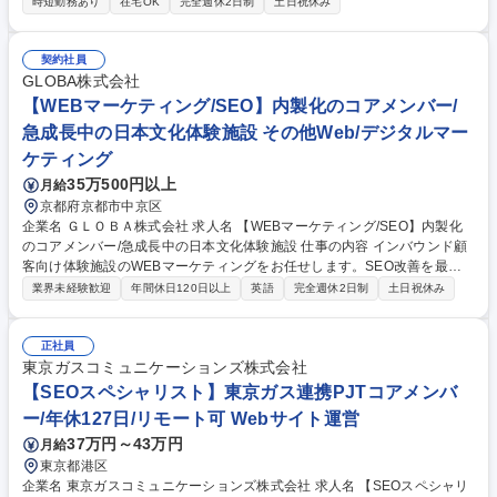
時短勤務あり
在宅OK
完全週休2日制
土日祝休み
ーティング ◇サーベイ・優先判断・推進 ◇事業計画／市場調査にもとづ
く戦略・施策の立案と推進 ◇保守・実装サポート・技術監査 ◇ガイドラ
イン準拠・ナレッジ化促進 ◇各プロジェクトのSEOサポート・推進 募集
契約社員
職種 【istyle】インハウスSEOスペシャリスト/フレックスタイム制
GLOBA株式会社
【WEBマーケティング/SEO】内製化のコアメンバー/
急成長中の日本文化体験施設 その他Web/デジタルマー
ケティング
35万500円以上
月給
京都府京都市中京区
企業名 ＧＬＯＢＡ株式会社 求人名 【WEBマーケティング/SEO】内製化
のコアメンバー/急成長中の日本文化体験施設 仕事の内容 インバウンド顧
客向け体験施設のWEBマーケティングをお任せします。SEO改善を最優
先とし、Google広告やSNS運用など英語を用いた業務を幅広く担当いた
業界未経験歓迎
年間休日120日以上
英語
完全週休2日制
土日祝休み
だきます。※対象となる業務は基本英語となります。 【具体的には】イン
バウンド向け日本文化体験サービスの集客最大化を図るポジションです。
現在は外部コンサルを活用中ですが、将来的な完全内製化に向け、定例に
正社員
参加しながらノウハウを習得いただきます。SEO改善やGoogle広告運用
東京ガスコミュニケーションズ株式会社
に加え、ブランド映像企画から体験の撮影・ディレクション、動画編集、
【SEOスペシャリスト】東京ガス連携PJTコアメンバ
YouTube等のSNSコンテンツ制作まで幅広く携わります。日英の語学力を
ー/年休127日/リモート可 Webサイト運営
活かし、目標達成に取り組む環境です。 募集職種 【WEBマーケティング/
37万円～43万円
月給
SEO】内製化のコアメンバー/急成長中の日本文化体験施設
東京都港区
企業名 東京ガスコミュニケーションズ株式会社 求人名 【SEOスペシャリ