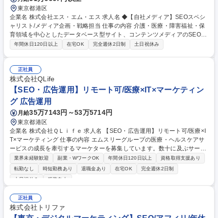
東京都港区
企業名 株式会社エス・エム・エス 求人名 ◆【自社メディア】SEOスペシ
ャリスト/メディア企画・戦略担当 仕事の内容 介護・医療・障害福祉・保
育領域を中心としたデータベース型サイト、コンテンツメディアのSEO推
進を担っていただきます。ご経験・スキルに応じて、1サイトから複数サ
年間休日120日以上
在宅OK
完全週休2日制
土日祝休み
イトを横断したSEO設計・改善をお任せします。 【業務詳細】■データベ
ースサイト/コンテンツメディアにおけるSEO戦略設計・実行 ■キーワード
設計、検索意図分析、コンテンツ企画立案 ■既存コンテンツの改善(構成・
正社員
内部リンク・リライト方針策定など) ■各種分析ツールを用いた数値分析・
株式会社QLife
課題抽出 ■施策効果検証および改善サイクルの推進 ■開発チームとの連携
【SEO・広告運用】リモート可/医療×IT×マーケティン
によるSEO観点での開発ディレクション ■複数サイトを横断したSEOナレ
グ 広告運用
ッジの展開・最適化 募集職種 ◆【自社メディア】SEOスペシャリスト/メ
35万7143円～53万5714円
月給
ディア企画・戦略担当
東京都港区
企業名 株式会社ＱＬｉｆｅ 求人名 【SEO・広告運用】リモート可/医療×I
T×マーケティング 仕事の内容 エムスリーグループの医療・ヘルスケアサ
ービスの成長を牽引するマーケターを募集しています。数十に及ぶサービ
スを対象に、マーケティング戦略の立案から実行、効果検証まで一気通貫
業界未経験歓迎
副業・WワークOK
年間休日120日以上
資格取得支援あり
でご担当いただきます。 【詳細】・エムスリーグループが運営する医療・
転勤なし
時短勤務あり
退職金あり
在宅OK
完全週休2日制
ヘルスケア領域の既存・新規サービスのマーケティング戦略立案 ・デジタ
土日祝休み
服装自由
ルマーケティング施策（SEO/SEM、SNS、コンテンツマーケティングな
ど）の企画・運用 ・各種KPIの設定・モニタリング・改善施策の立案 ・デ
正社員
ータ分析に基づくユーザー体験の改善提案 ・マーケティング予算の策定・
株式会社トリファ
管理 ・外部パートナー（広告代理店、制作会社など）との協業 募集職種