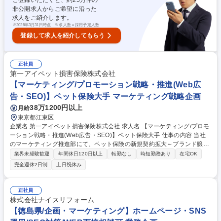
ご登録いただくと、約
25
万件の
拓および、既存顧客へのAI検索対策の提案 ※SEOの知見をベースに未知の
非公開求人からご希望に沿った
領域を正解にしていくプロセスを担います 募集職種 神保町【新規事業開
求人をご紹介します。
発】SEO経験者歓迎/AI検索最適化(AIO)の技術開発・営業
※
2026年3月31日時点 ※求人数＝採用予定人数
登録して求人を紹介してもらう
正社員
第一アイペット損害保険株式会社
【マーケティング/プロモーション戦略・推進(Web広
告・SEO)】ペット保険大手 マーケティング戦略企画
38万1200円以上
月給
東京都江東区
企業名 第一アイペット損害保険株式会社 求人名 【マーケティング/プロモ
ーション戦略・推進(Web広告・SEO)】ペット保険大手 仕事の内容 当社
のマーケティング推進部にて、ペット保険の新規契約拡大～ブランド醸成
まで、デジタルプロモーションを中心とした戦略立案・運用・ディレクシ
業界未経験歓迎
年間休日120日以上
転勤なし
時短勤務あり
在宅OK
ョンを幅広くお任せします。単にトラフィックを集めるだけの マーケティ
完全週休2日制
土日祝休み
ングではなく、「いかに事業の利益(新規申し込み獲得数・顧客単価の最
適化)に直結させるか」という本質的なビジネスの数字に向き合っていた
だきます。 【主な業務内容】※適性を見ながら担当領域を調整いたしま
正社員
す。 ■新規顧客獲得のためのWeb広告のプロモーション戦略やプランニン
株式会社ナイスリフォーム
グ ■SEO・CROを軸としたオーガニック経由の自社サイトへの新規集客 ■
【徳島県/企画・マーケティング】ホームページ・SNS
メールやLINEを活用した新規見込顧客に対するCRM業務 募集職種 【マー