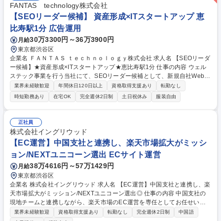
ルマーケティング】医療DX×SEO/PR/資金調達額7.2億円 /IPO準備中
FANTAS technology株式会社
【SEOリーダー候補】 資産形成×ITスタートアップ 恵
比寿駅1分 広告運用
30万3300円～36万3900円
月給
東京都渋谷区
企業名 ＦＡＮＴＡＳ ｔｅｃｈｎｏｌｏｇｙ株式会社 求人名 【SEOリーダ
ー候補】★資産形成×ITスタートアップ★恵比寿駅1分 仕事の内容 ウェル
ステック事業を行う当社にて、SEOリーダー候補として、新規自社Webメ
ディアの立ち上げからSEO戦略立案、コンテンツ構成案の策定、反響最大
業界未経験歓迎
年間休日120日以上
資格取得支援あり
転勤なし
化に向けたマーケティング業務全般をお任せします。 ■キーワード選定や
時短勤務あり
在宅OK
完全週休2日制
土日祝休み
服装自由
競合調査、セミナー集客・商談獲得への導線設計、AIツールを活用したコ
ンテンツ管理、外部ライターのディレクションまで一貫して担います。 ■
単なるPV獲得ではなく、事業の売上に直結する反響獲得をミッション
正社員
に、0から1を生み出すメディア立ち上げのスターティングメンバーとして
株式会社イングリウッド
大きな裁量を持って挑戦できる環境です。 募集職種 【SEOリーダー候
【EC運営】中国支社と連携し、楽天市場拡大がミッシ
補】★資産形成×ITスタートアップ★恵比寿駅1分
ョン/NEXTユニコーン選出 ECサイト運営
38万4616円～57万1429円
月給
東京都渋谷区
企業名 株式会社イングリウッド 求人名 【EC運営】中国支社と連携し、楽
天市場拡大がミッション/NEXTユニコーン選出◎ 仕事の内容 中国支社の
現地チームと連携しながら、楽天市場のEC運営を専任としてお任せいた
します。 ■楽天市場店舗のEC運営 ■商品ページ改善およびSEO対策 ■RPP
業界未経験歓迎
資格取得支援あり
転勤なし
完全週休2日制
中国語
広告・クーポン・ポイント施策の運用 ■スーパーSALE、お買い物マラソ