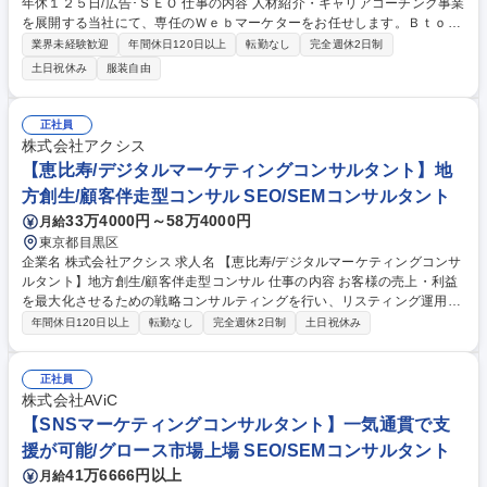
年休１２５日/広告･ＳＥＯ 仕事の内容 人材紹介・キャリアコーチング事業
を展開する当社にて、専任のＷｅｂマーケターをお任せします。ＢｔｏＣ
の顧客獲得から、採用に課題を抱える法人向けＢｔｏＢ領域のリード獲得
業界未経験歓迎
年間休日120日以上
転勤なし
完全週休2日制
まで幅広く関わっていただきます。 全員が未経験からスタートし活躍して
土日祝休み
服装自由
いるポジションです。希望と適性に応じ、以下いずれかの業務を担当しま
す。 ■広告運用：ＳＮＳ広告等の戦略設計、分析と改善、ＬＰやクリエイ
ティブ作成、ＣＲＭ設計 ■ＳＥＯ：メディア設計の戦略立案、記事のデー
正社員
タ分析と改善、ＣＴＡ設計、被リンク管理 ■オーガニックメディア：コン
株式会社アクシス
セプト設計、コンテンツ企画作成、数値分析、コラボ先選定 募集職種
【恵比寿/デジタルマーケティングコンサルタント】地
【Ｗｅｂマーケター】/未経験歓迎/年休１２５日/広告･ＳＥＯ
方創生/顧客伴走型コンサル SEO/SEMコンサルタント
33万4000円～58万4000円
月給
東京都目黒区
企業名 株式会社アクシス 求人名 【恵比寿/デジタルマーケティングコンサ
ルタント】地方創生/顧客伴走型コンサル 仕事の内容 お客様の売上・利益
を最大化させるための戦略コンサルティングを行い、リスティング運用、
SNS運用、SEO対策、DX化支援などを通じてデジタルマーケティングを
年間休日120日以上
転勤なし
完全週休2日制
土日祝休み
トータルでサポートします。 【具体的には】お客様からのデジタルマーケ
ティング課題をヒアリングし、最適な解決策を施策レベルに落とし込んで
提案。DX化支援も含めた総合的なデジタルマーケティング支援を行いま
正社員
す。 【主な業務】クライアントの課題ヒアリングから最適な解決策を施策
株式会社AViC
レベルに落とし込み提案。リスティング運用、SNS運用、SEO対策等のウ
【SNSマーケティングコンサルタント】一気通貫で支
ェブマーケティングに加え、AIを活用したDX化支援を行います。 募集職
援が可能/グロース市場上場 SEO/SEMコンサルタント
種 【恵比寿/デジタルマーケティングコンサルタント】地方創生/顧客伴走
41万6666円以上
月給
型コンサル