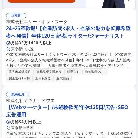
正社員
株式会社エリートネットワーク
24~26卒歓迎!【企業訪問×求人・企業の魅力を転職希望
者へ発信】年休120日 記者/ライター/ジャーナリスト
32万1429円以上
月給
東京都中央区
企業名 株式会社エリートネットワーク 求人名 24～26卒歓迎！【企業訪問
×求人・企業の魅力を転職希望者へ発信】年休120日 仕事の内容 法人営業
と様々な企業へ訪問し、人事担当者や経営層へ人事戦略をヒアリング。得
られた一次情報を活かして、会社の魅力や社風、求める人物像などが転職
業界未経験歓迎
資格取得支援あり
転勤なし
時短勤務あり
希望者に分かり易く伝わるように求人・企業情報を作成します。 企業へ直
完全週休2日制
土日祝休み
服装自由
接訪問するからこそ得られる弊社独自の情報を活かして、求人・企業情報
の作成・更新、独自解説の追記や、多様な業界の現場を知ることで深めた
知見をもとに、SEO・AI検索を意識したHPコンテンツの作成・運用、転
契約社員
職希望者のサーチ・スカウト業務などの集客の最大化まで、幅広くスキル
株式会社ミギナナメウエ
を広げていけます。 募集職種 24～26卒歓迎！【企業訪問×求人・企業の
【Webマーケター】/未経験歓迎/年休125日/広告･SEO
魅力を転職希望者へ発信】年休120日
広告運用
34万円以上
月給
東京都渋谷区
企業名 株式会社ミギナナメウエ 求人名 【Ｗｅｂマーケター】/未経験歓迎/