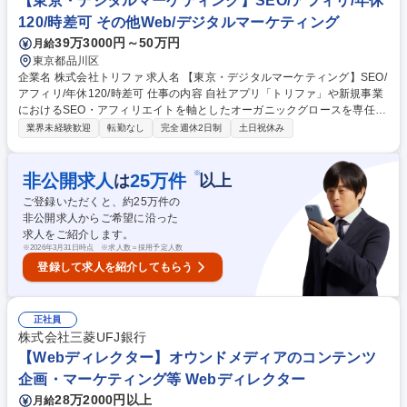
【東京・デジタルマーケティング】SEO/アフィリ/年休
【SEO・広告運用】リモート可/医療×IT×マーケティング
120/時差可 その他Web/デジタルマーケティング
39万3000円～50万円
月給
東京都品川区
企業名 株式会社トリファ 求人名 【東京・デジタルマーケティング】SEO/
アフィリ/年休120/時差可 仕事の内容 自社アプリ「トリファ」や新規事業
におけるSEO・アフィリエイトを軸としたオーガニックグロースを専任で
担います。戦略立案からコンテンツ企画、外部開拓を通じ、資産型チャネ
業界未経験歓迎
転勤なし
完全週休2日制
土日祝休み
ルの構築を主導するミッションです。 ■SEO戦略の立案・実行、効果測
定、改善サイクルの推進 ■SEO記事のコンテンツ企画、外部ライター等の
制作ディレクション ■旅行メディア・ブロガー等の外部パートナー開拓、
※
非公開求人
25
万件
は
以上
提携交渉 ■アフィリエイト施策（ASP活用）の戦略設計・運用 ■Web-to-A
ご登録いただくと、約
25
万件の
pp動線最適化、LPO・CRO施策の実行 【業務内容の変更範囲】当社の指
非公開求人からご希望に沿った
定する業務 募集職種 【東京・デジタルマーケティング】SEO/アフィリ/年
求人をご紹介します。
休120/時差可
※
2026年3月31日時点 ※求人数＝採用予定人数
登録して求人を紹介してもらう
正社員
株式会社三菱UFJ銀行
【Webディレクター】オウンドメディアのコンテンツ
企画・マーケティング等 Webディレクター
28万2000円以上
月給