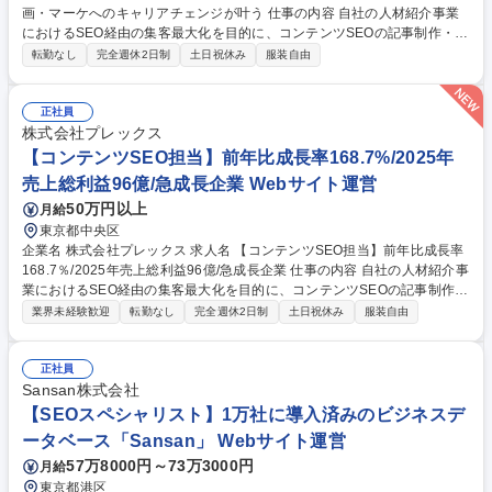
画・マーケへのキャリアチェンジが叶う 仕事の内容 自社の人材紹介事業
におけるSEO経由の集客最大化を目的に、コンテンツSEOの記事制作・既
存記事のリライトをお任せします。ご入社後まずは新規記事の作成、既存
転勤なし
完全週休2日制
土日祝休み
服装自由
記事のリライトなどの業務からお任せします。 将来的には、以下の業務に
携わっていただく可能性があります。■記事群・トピッククラスター単位
の改善■リンク設計を始めとするテクニカル改善■AIO・LLMO対策■生成AI
正社員
を活用した制作フローの構築■Web広告・スカウトなど既存媒体の集客■新
株式会社プレックス
規媒体の開拓■その他マーケティング領域全般 募集職種 【コンテンツSEO
【コンテンツSEO担当】前年比成長率168.7%/2025年
担当】未経験から企画・マーケへのキャリアチェンジが叶う
売上総利益96億/急成長企業 Webサイト運営
50万円以上
月給
東京都中央区
企業名 株式会社プレックス 求人名 【コンテンツSEO担当】前年比成長率
168.7％/2025年売上総利益96億/急成長企業 仕事の内容 自社の人材紹介事
業におけるSEO経由の集客最大化を目的に、コンテンツSEOの記事制作・
既存記事のリライトをお任せします【詳細】新規記事におけるKWの調
業界未経験歓迎
転勤なし
完全週休2日制
土日祝休み
服装自由
査、競合調査、検索意図の整理、記事構成作成、ライティング また既存記
事のリライト、CV数最大化を目的とした内部設計・CTA改善などをお任
せします【入社後お任せ予定の業務】■新規記事の作成■既存記事のリライ
正社員
ト■SEO全体の戦略策定【将来的にお任せする業務】■記事群・トピックク
Sansan株式会社
ラスター単位の改善■リンク設計を始めとするテクニカル改善■AIO・LLM
【SEOスペシャリスト】1万社に導入済みのビジネスデ
O対策■生成AIを活用した制作フローの構築■Web広告・スカウトなど既存
ータベース「Sansan」 Webサイト運営
媒体の集客■新規媒体の開拓■その他マーケティング領域全般 募集職種
57万8000円～73万3000円
月給
【コンテンツSEO担当】前年比成長率168.7％/2025年売上総利益96億/急
成長企業
東京都港区