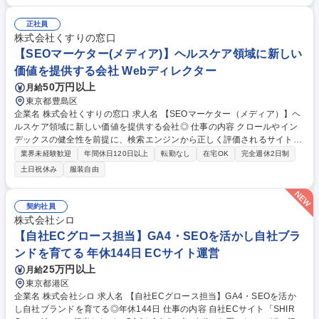
トのWebマーケティング戦略の立案および実行 ・SEO対策、コンテンツ
最適化 ・Web広告の運用管理、効果測定、改善施策実施 ・データに基づ
正社員
く集客力向上施策の企画 等 募集職種 【山口/Webマーケ】自社サイトの集
株式会社くすりの窓口
客・SEO戦略を牽引/年商777億円の安定企業
【SEOマーケター(メディア)】ヘルスケア領域に新しい
価値を提供する会社 Webディレクター
50万円以上
月給
東京都豊島区
企業名 株式会社くすりの窓口 求人名 【SEOマーケター（メディア）】ヘ
ルスケア領域に新しい価値を提供する会社◎ 仕事の内容 クロールやイン
デックスの健全性を前提に、検索エンジンから正しく評価されるサイト構
造を設計し、ターゲットとなる検索クエリに対して「どのページで・どう
業界未経験歓迎
年間休日120日以上
転勤なし
在宅OK
完全週休2日制
応えるか」を定義することがミッションです。単なる順位 改善ではなく、
土日祝休み
服装自由
検索結果での可視性向上から、流入後の行動・コンバージョンまでを見据
えた再現性のあるSEO設計・改善をお任せします。記事制作や部分的なテ
クニカル対応に留まらず、クロール・インデックスの前提設計から、ター
契約社員
ゲットクエリに対するページ構成設計までを一貫して担う役割です。SEO
株式会社シロ
の専門知識を活かしながら、事業成長に直結する施策を主体的に推進して
【自社ECグロース担当】GA4・SEOを活かし自社ブラ
いただきます。 募集職種 【SEOマーケター（メディア）】ヘルスケア領
ンドを育てる 年休144日 ECサイト運営
域に新しい価値を提供する会社◎
25万円以上
月給
東京都港区
企業名 株式会社シロ 求人名 【自社ECグロース担当】GA4・SEOを活か
し自社ブランドを育てる◎年休144日 仕事の内容 自社ECサイト「SHIR