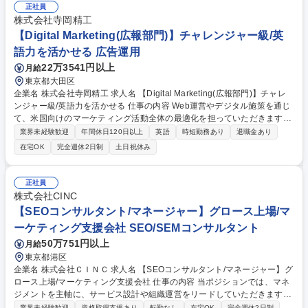
クション（構成設計、CMS・構造化データの要件整理、ライター利用）■
正社員
問合率改善のサイトディレクション（LPO・申込導線改善、社内開発陣と
株式会社寺岡精工
の協働） ※ご本人の希望と能力に応じて職務範囲を広げられます。 募集
【Digital Marketing(広報部門)】チャレンジャー級/英
職種 SEO/AIOマーケティングリーダー（次世代幹部候補）
語力を活かせる 広告運用
22万3541円以上
月給
東京都大田区
企業名 株式会社寺岡精工 求人名 【Digital Marketing(広報部門)】チャレ
ンジャー級/英語力を活かせる 仕事の内容 Web運営やデジタル施策を通じ
て、米国向けのマーケティング活動全体の最適化を担っていただきます。
データ分析と改善提案を軸に、事業成長に貢献するポジションです。 【主
業界未経験歓迎
年間休日120日以上
英語
時短勤務あり
退職金あり
な業務内容】■Webサイトの運営・改善（更新、ディレクション等） ■ア
在宅OK
完全週休2日制
土日祝休み
クセス解析・データ分析およびレポーティング ■デジタルマーケティング
施策の企画・実行（SEO、広告等） ■ITツールの導入・活用推進 ■コンテ
ンツ制作のディレクション・サポート ■海外イベント・展示会のサポート
正社員
（必要に応じて） 募集職種 【Digital Marketing(広報部門)】チャレンジャ
株式会社CINC
ー級/英語力を活かせる
【SEOコンサルタント/マネージャー】グロース上場/マ
ーケティング支援会社 SEO/SEMコンサルタント
50万751円以上
月給
東京都港区
企業名 株式会社ＣＩＮＣ 求人名 【SEOコンサルタント/マネージャー】グ
ロース上場/マーケティング支援会社 仕事の内容 当ポジションでは、マネ
ジメントを主軸に、サービス設計や組織運営をリードしていただきます。
必要に応じてプレーヤーとして案件に関与し、SEO領域における戦略設
業界未経験歓迎
資格取得支援あり
転勤なし
在宅OK
完全週休2日制