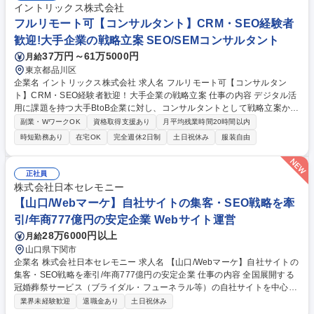
イントリックス株式会社
フルリモート可【コンサルタント】CRM・SEO経験者
歓迎!大手企業の戦略立案 SEO/SEMコンサルタント
37万円～61万5000円
月給
東京都品川区
企業名 イントリックス株式会社 求人名 フルリモート可【コンサルタン
ト】CRM・SEO経験者歓迎！大手企業の戦略立案 仕事の内容 デジタル活
用に課題を持つ大手BtoB企業に対し、コンサルタントとして戦略立案から
施策実行までを一貫して担当。Webサイト・広告・MA等を組み合わせた
副業・WワークOK
資格取得支援あり
月平均残業時間20時間以内
包括的なソリューションを提案します。経験が浅い方でもマーケ 経験ある
時短勤務あり
在宅OK
完全週休2日制
土日祝休み
服装自由
方であれば早期活躍いただける環境です。 【詳細】■デジマ戦略の企画・
提案 ■KPI設計と体制構築 ■SEO・広告・MA等の施策実行 ■データ分析と
改善提案 ■プロジェクト管理 【仕事の魅力】大手製造業などBtoB企業の直
正社員
請け案件が多数。上流の戦略フェーズから深く入り込み、単なる部分的な
株式会社日本セレモニー
施策提案ではなく、ビジネス成果に直結する本質的な課題解決に挑める環
【山口/Webマーケ】自社サイトの集客・SEO戦略を牽
境です。 募集職種 フルリモート可【コンサルタント】CRM・SEO経験者
引/年商777億円の安定企業 Webサイト運営
歓迎！大手企業の戦略立案
28万6000円以上
月給
山口県下関市
企業名 株式会社日本セレモニー 求人名 【山口/Webマーケ】自社サイトの
集客・SEO戦略を牽引/年商777億円の安定企業 仕事の内容 全国展開する
冠婚葬祭サービス（ブライダル・フューネラル等）の自社サイトを中心と
したWebマーケティング業務全般をお任します。SEO対策やWeb戦略の立
業界未経験歓迎
退職金あり
土日祝休み
案/実行で集客を強化し、売上拡大を牽引していただきます。 ・自社サイ