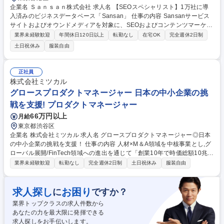
企業名 Ｓａｎｓａｎ株式会社 求人名 【SEOスペシャリスト】1万社に導
入済みのビジネスデータベース「Sansan」 仕事の内容 Sansanサービス
サイトおよびオウンドメディアを対象に、SEOおよびコンテンツマーケテ
ィングの全体戦略・方針を策定します。キーワード戦略の設計やコンテン
業界未経験歓迎
年間休日120日以上
転勤なし
在宅OK
完全週休2日制
ツテーマの企画・AIO(AI検索最適化)などをお任せします ■検索ニーズに基
土日祝休み
服装自由
づいたSEOコンテンツの企画立案、キーワード選定、記事構成案の作成、
およびAIO（AI検索最適化）を見据えたSEO施策の企画・推進■ライターへ
のディレクションや制作進行管理、CMSを活用したコンテンツページの作
正社員
成・公開■検索順位や流入数、コンバージョンなどの指標を基にしたコン
株式会社ミツカル
テンツのパフォーマンス分析および改善 募集職種 【SEOスペシャリス
グロースプロダクトマネージャー 日本の中小企業の挑
ト】1万社に導入済みのビジネスデータベース「Sansan」
戦を支援! プロダクトマネージャー
66万円以上
月給
東京都渋谷区
企業名 株式会社ミツカル 求人名 グロースプロダクトマネージャー◎日本
の中小企業の挑戦を支援！ 仕事の内容 人材×M＆A領域を中核事業とし,グ
ローバル展開/FinTech領域への進出を通じて「創業10年で時価総額10兆
円」を目指している当社で,PdMとして当社の新規事業/マーケティング戦
業界未経験歓迎
転勤なし
完全週休2日制
土日祝休み
服装自由
略を担い,活躍いただく方を募集します！ 【グロース施策の企画・推進】
各事業の短期・中長期の集客目標達成に向けたユーザーとのWeb接点を設
計・改善します。■集客LP/サービスページ/診断コンテンツの企画・改善 ■
求人探し
お困り
に
ですか？
コンテンツマーケティング(SEO/LLMO/記事制作)の推進 ■求人サイトのUI/
業界トップクラスの求人件数から
UX改善・コンテンツ設計 ■CVR改善・自然検索流入の最大化/リード獲得
あなたの力を最大限に発揮できる
施策の推進 ※「その他労働条件の備考」に続きを記載 募集職種 グロース
求人探しをお手伝いします。