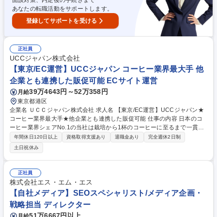
面談対策、内定後の手続きまで
あなたの転職活動をサポートします。
登録してサポートを受ける
正社員
UCCジャパン株式会社
【東京/EC運営】UCCジャパン コーヒー業界最大手 他
企業とも連携した販促可能 ECサイト運営
39万4643円～52万358円
月給
東京都港区
企業名 ＵＣＣジャパン株式会社 求人名 【東京/EC運営】UCCジャパン★
コーヒー業界最大手★他企業とも連携した販促可能 仕事の内容 日本のコ
ーヒー業界シェアNo.1の当社は栽培から1杯のコーヒーに至るまで一貫し
た事業をグローバルに展開。そんな当社にて公式オンラインストアの自社
年間休日120日以上
資格取得支援あり
退職金あり
完全週休2日制
EC運営として、UCCのブランド力向上をお任せ。 【詳細】■UCC公式オ
土日祝休み
ンラインストアの店長■UCC公式オンラインストアの戦略立案・実行：売
上目標(Top、Bottoｍ)達成に向けた粗利管理、企画立案、実行、進捗管理
■商品企画・プロモーション：ECサイト限定の商品開発、新商品の導入、
正社員
季節ごとのキャンペーンやセール企画、効果測定■サイト改善・コンテン
株式会社エス・エム・エス
ツ企画：データ分析に基づいたUI/UX改善、顧客を引きつけるコンテンツ
【自社メディア】SEOスペシャリスト/メディア企画・
の企画・作成 募集職種 【東京/EC運営】UCCジャパン★コーヒー業界最
戦略担当 ディレクター
大手★他企業とも連携した販促可能
51万6667円以上
月給