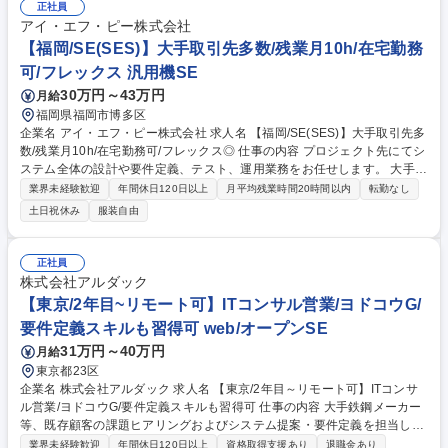
正社員
アイ・エフ・ピー株式会社
【福岡/SE(SES)】大手取引先多数/残業月10h/在宅勤務
可/フレックス 汎用機SE
30万円～43万円
月給
福岡県福岡市博多区
企業名 アイ・エフ・ピー株式会社 求人名 【福岡/SE(SES)】大手取引先多
数/残業月10h/在宅勤務可/フレックス◎ 仕事の内容 プロジェクト先にてシ
ステム全体の設計や要件定義、テスト、運用業務をお任せします。 大手企
業の案件が主です。 【主なプロジェクト先】 ・JAVA を利用した 公共管
業界未経験歓迎
年間休日120日以上
月平均残業時間20時間以内
転勤なし
理システム ・C# を利用した 医療系システム ・VisualStudio VB.net を利
土日祝休み
服装自由
用した 交通系管理システム ・VisualStudio VB.net を利用した 生産管理シ
ステム 他 募集職種 【福岡/SE(SES)】大手取引先多数/残業月10h/在宅勤
務可/フレックス◎
正社員
株式会社アルダック
【東京/2年目~リモート可】ITコンサル営業/ヨドコウG/
要件定義スキルも習得可 web/オープンSE
31万円～40万円
月給
東京都23区
企業名 株式会社アルダック 求人名 【東京/2年目～リモート可】ITコンサ
ル営業/ヨドコウG/要件定義スキルも習得可 仕事の内容 大手鉄鋼メーカー
等、既存顧客の課題ヒアリングおよびシステム提案・要件定義を担当しま
す。社内エンジニアのサポートのもと、技術的知見を深めながらITコンサ
業界未経験歓迎
年間休日120日以上
資格取得支援あり
退職金あり