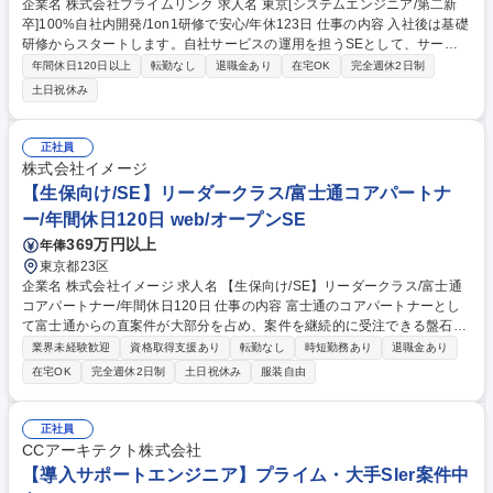
企業名 株式会社プライムリンク 求人名 東京[システムエンジニア/第二新
卒]100%自社内開発/1on1研修で安心/年休123日 仕事の内容 入社後は基礎
研修からスタートします。自社サービスの運用を担うSEとして、サービ
ス向上を図るための企画、設計、実装から販促まで、適性に応じたプロジ
年間休日120日以上
転勤なし
退職金あり
在宅OK
完全週休2日制
ェクトで実務経験を積んでいただきます。 【取引先】大手アミューズメン
土日祝休み
ト企業、コンサルティングファーム等と直接取引をしています！ 《未経験
からのキャリアパス》 （例）未経験入社→研修→プログラム開発→設計・
客先同行→昇格 ★先輩社員が１on1で伴走しながら手厚くフォローしま
正社員
す。「楽しむこと」「しんどいを作らない」ために自身で目標を設定して
株式会社イメージ
いただきます。 募集職種 東京[システムエンジニア/第二新卒]100%自社内
【生保向け/SE】リーダークラス/富士通コアパートナ
開発/1on1研修で安心/年休123日
ー/年間休日120日 web/オープンSE
369万円以上
年俸
東京都23区
企業名 株式会社イメージ 求人名 【生保向け/SE】リーダークラス/富士通
コアパートナー/年間休日120日 仕事の内容 富士通のコアパートナーとし
て富士通からの直案件が大部分を占め、案件を継続的に受注できる盤石企
業体制。上流～下流までのPJT全体を見渡すことができ、SEとして経験の
業界未経験歓迎
資格取得支援あり
転勤なし
時短勤務あり
退職金あり
幅を広げる事も可能です！ 金融系システムという大きな社会インフラの中
在宅OK
完全週休2日制
土日祝休み
服装自由
枢に関わる事ができ、社会的なインパクトを実感できるPJTに携わる事が
できます。 また少数精鋭だからこそ、1人1人がシステム開発に深く広く
関わる事ができ、それを通じた会社の成長を実感する事ができます！ 【魅
正社員
力】日本を代表する企業の「コアパートナー」という立場で開発する責任
CCアーキテクト株式会社
とやりがい、社会的な影響度を感じる事が出来ます！ 募集職種 【生保向
【導入サポートエンジニア】プライム・大手SIer案件中
け/SE】リーダークラス/富士通コアパートナー/年間休日120日