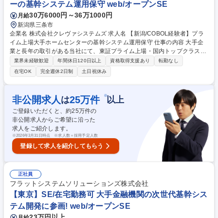
ーの基幹システム運用保守 web/オープンSE
給与優遇あり※ 募集職種 【東京】フロントSE/未経験・第二新卒歓迎◎/
30万6000円～36万1000円
月給
在宅勤務可能/利益を社員に還元
新潟県三条市
企業名 株式会社クレヴァシステムズ 求人名 【新潟/COBOL経験者】プラ
イム上場大手ホームセンターの基幹システム運用保守 仕事の内容 大手企
業と長年の取引がある当社にて、東証プライム上場・国内トップクラスの
規模を誇る大手ホームセンターの基幹システムの運用保守、および今後の
業界未経験歓迎
年間休日120日以上
資格取得支援あり
転勤なし
新規機能開発のプロジェクトマネジメント（PM）をお任せします。 【基
在宅OK
完全週休2日制
土日祝休み
幹システムの運用保守・開発】IBM i（OS）および汎用機環境において、
COBOLを用いたアプリケーションの改修、運用保守、新規機能の追加開
発を行います。10年、20年と使い続ける強固なシステムの安定稼働を支
※
非公開求人
25
万件
は
以上
えます。【要件定義～上流工程】 顧客の業務ニーズをヒアリングし、シス
ご登録いただくと、約
25
万件の
テムの仕様へ落とし込むディレクション業務。 【チームマネジメント（将
非公開求人からご希望に沿った
来的なPM業務）】など 募集職種 【新潟/COBOL経験者】プライム上場大
求人をご紹介します。
手ホームセンターの基幹システム運用保守
※
2026年3月31日時点 ※求人数＝採用予定人数
登録して求人を紹介してもらう
正社員
フラットシステムソリューションズ株式会社
【東京】SE/在宅勤務可 大手金融機関の次世代基幹シス
テム開発に参画! web/オープンSE
23万円以上
月給