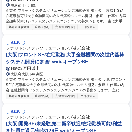
東京都千代田区
企業名 フラットシステムソリューションズ株式会社 求人名 【東京】SE/
在宅勤務可◎大手金融機関の次世代基幹システム開発に参画！ 仕事の内容
金融機関向けシステムのシステムエンジニアの募集をします。 主に大手企
業（金融）の案件にアサインいたします。 いずれはご希望があれば上流工
業界未経験歓迎
退職金あり
完全週休2日制
土日祝休み
程のお仕事もお任せいたします。 【当社の案件例】 ◎日立グループやNE
Cグループ等、大手企業の様々な案件に携わります。 クライアントからの
信頼が厚いベテランSEが多数在籍し、強固な関係を構築している為、大
正社員
手企業との直接取引を可能としています。 ◎直接取引ができる強みを活か
フラットシステムソリューションズ株式会社
して、早い段階から、大規模案件の最上流 工程や最先端技術に触れる事
[大阪]フロントSE/在宅勤務 大手金融機関の次世代基幹
で、技術者として成長できる環境です。 募集職種 【東京】SE/在宅勤務可
システム開発に参画! web/オープンSE
◎大手金融機関の次世代基幹システム開発に参画！
23万円以上
月給
大阪府大阪市中央区
企業名 フラットシステムソリューションズ株式会社 求人名 [大阪]フロント
SE/在宅勤務◎大手金融機関の次世代基幹システム開発に参画！ 仕事の内
容 金融機関向けシステムのシステムエンジニアの募集をします。 主に大
手企業（金融）の案件にアサインいたします。いずれはご希望があれば上
業界未経験歓迎
退職金あり
完全週休2日制
土日祝休み
流工程のお仕事もお任せいたします。 【当社の案件例】 ◎日立グループ
やNECグループ等、大手企業の様々な案件に携わります。 クライアント
からの信頼が厚いベテランSEが多数在籍し、強固な関係を 構築している
正社員
為、大手企業との直接取引を可能としています。 ◎直接取引ができる強み
フラットシステムソリューションズ株式会社
を活かして、早い段階から、大規模案件の最上流 工程や最先端技術に触れ
[大阪]開発SE/未経験,第二新卒歓迎/在宅勤務可能/利益
る事で、技術者として成長できる環境です。 募集職種 [大阪]フロントSE/
を社員に還元!年休126日 web/オープンSE