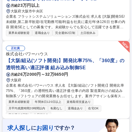
在宅勤務◎大手金融機関の次世代基幹システム開発に参画！
23万円以上
月給
大阪府大阪市中央区
企業名 フラットシステムソリューションズ株式会社 求人名 [大阪]開発SE/
未経験,第二新卒歓迎/在宅勤務可能/利益を社員に還元!年休126日 仕事の内
容 開発SEとしての募集です。未経験からでも安心して活躍できる豊富な
教育制度がございます。主に大手企業（メーカー・金融）や官公庁のエン
業界未経験歓迎
退職金あり
完全週休2日制
土日祝休み
ジニアとして、上流工程のお仕事をお任せいたします。 ◎日立グループや
NECグループ等、大手企業の様々な案件に携わります。 クライアントか
らの信頼が厚いベテランSEが多数在籍し、強固な関係を 構築している
正社員
為、大手企業との直接取引を可能としています。 ◎直接取引ができる強み
株式会社パワーハウス
を活かして、早い段階から、大規模案件の最上流 工程や最先端技術に触れ
【大阪/組込(ソフト開発)】開発比率75%、「360度」の
る事で、技術者として成長できる環境です。 ※職種経験者（半年以上）給
透明性高い適正評価 組み込み制御SE
与優遇あり※ 募集職種 [大阪]開発SE/未経験,第二新卒歓迎/在宅勤務可能/
26万2000円～32万6650円
月給
利益を社員に還元!年休126日
大阪府
企業名 株式会社パワーハウス 求人名 【大阪/組込(ソフト開発)】開発比率
75%、「360度」の透明性高い適正評価 仕事の内容 製造業向けの組込み
制御系ソフトウェアの開発業務をお任せします。案件アサインも保有スキ
ル/成長観点/希望との一致など多角的に判断。直近の業務や作業割合は必
業界未経験歓迎
年間休日120日以上
資格取得支援あり
要な能力・経験に記載の通り。社員ファーストな環境 ＜案件例＞ ■デジタ
月平均残業時間20時間以内
転勤なし
退職金あり
在宅OK
ル一眼カメラ（開発環境：C++、C、Tron、担当フェーズ：調査・分析、
完全週休2日制
土日祝休み
要件定義、基本設計、詳細設計、製造、品質向上作業） ■ファクトリー・
オートメーション向けアプリケーション（開発環境：C++、C#、担当フェ
求人探し
お困り
に
ですか？
ーズ：調査・分析、設計、製造） ※業務経験の豊富な方は、要件定義/基