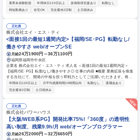
ど）をヒアリングし、現状分析・課題整理を実施 ■顧客の業務プロセスを
業界未経験歓迎
年間休日120日以上
資格取得支援あり
転勤なし
踏まえたTo-Beモデル（業務・システム構想）の設計■IFS Cloudを活用し
時短勤務あり
在宅OK
完全週休2日制
土日祝休み
たソリューション提案（提案書作成／プレゼンテーション）■営業と連携
したプリセールス活動（RFP対応、要件整理、提案戦略立案）■IFS Cloud
のデモ環境構築および顧客向けデモンストレーションの実施■導入プロジ
正社員
ェクトにおける上流工程（要件定義／基本設計）のリード■Fit&Gap分析お
株式会社エイ・エス・ティ
よび業務・システム要件の明確化、など 募集職種 IFS Cloudソリューショ
<面接1回の最短1週間内定>【福岡/SE･PG】転勤なし/
ンコンサルタント/社内研修3ヶ月あり
働きやすさ web/オープンSE
24万1900円～36万1100円
月給
福岡県福岡市中央区
企業名 株式会社エイ・エス・ティ 求人名 ＜面接1回の最短1週間内定＞
【福岡/SE･PG】転勤なし/働きやすさ◎ 仕事の内容 ■概要 業務拡張を推進
する当社にて、開発の中核を担う即戦力としてご活躍いただきます。将来
的には、社内で不足しているミドル層のコアとして、現場リーダーや後輩
年間休日120日以上
月平均残業時間20時間以内
転勤なし
退職金あり
の教育・OJT担当をお任せするミッションです。 ■詳細 金融・自治体・物
完全週休2日制
土日祝休み
流等の大規模システム開発を中心に、適性に応じたプロジェクトへチーム
体制で参画します。 設計から運用保守まで、開発の面白さや技術者として
の確かな手応えを得られます。 現リーダーの新事業挑戦に伴う後任募集の
正社員
ため、早期に要件定義などの上流工程やマネジメント、新卒・若手メンバ
株式会社パワーハウス
ーの教育へとステップアップできる、組織の中核としての高いやりがいと
【大阪/WEB系PG】開発比率75%!「360度」の透明性
重要性があります。 募集職種 ＜面接1回の最短1週間内定＞【福岡/SE･P
高い制度、残業9.9h/月 web/オープンプログラマー
G】転勤なし/働きやすさ◎
26万2000円～32万6650円
月給