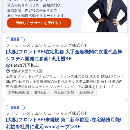
求人の紹介をはじめ、書類添削や
面談対策、内定後の手続きまで
あなたの転職活動をサポートします。
登録してサポートを受ける
正社員
フラットシステムソリューションズ株式会社
[大阪]フロントSE/在宅勤務 大手金融機関の次世代基幹
システム開発に参画! 汎用機SE
23万円以上
月給
大阪府大阪市中央区
企業名 フラットシステムソリューションズ株式会社 求人名 [大阪]フロント
SE/在宅勤務◎大手金融機関の次世代基幹システム開発に参画！ 仕事の内
容 金融機関向けシステムのシステムエンジニアの募集をします。 主に大
手企業（金融）の案件にアサインいたします。 いずれはご希望があれば上
業界未経験歓迎
退職金あり
完全週休2日制
土日祝休み
流工程のお仕事もお任せいたします。 【当社の案件例】 ◎日立グループ
やNECグループ等、大手企業の様々な案件に携わります。 クライアント
からの信頼が厚いベテランSEが多数在籍し、強固な関係を 構築している
正社員
為、大手企業との直接取引を可能としています。 ◎直接取引ができる強み
フラットシステムソリューションズ株式会社
を活かして、早い段階から、大規模案件の最上流 工程や最先端技術に触れ
[大阪]フロントSE/未経験,第二新卒歓迎 /在宅勤務可能/
る事で、技術者として成長できる環境です。 募集職種 [大阪]フロントSE/
利益を社員に還元 web/オープンSE
在宅勤務◎大手金融機関の次世代基幹システム開発に参画！