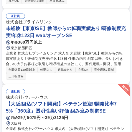
在宅OK
完全週休2日制
土日祝休み
構築・カスタマイズ（レガシーシステム（Notes等）から、Microsoft 36
5・Power Platformへの移行・再構築） ■コミュニケーション基盤の構築
（メール、社内掲示板、ポータルサイト等のMicrosoft 365への移行・導
正社員
入） ■セキュリティSaaSの導入（クラウド型Webフィルタリングシステ
株式会社プライムリンク
ムや、メールセキュリティ製品［ウイルス・スパム対策］の選定・設計・
未経験【東京/SE】教師からの転職実績あり!研修制度充
初期設定・運用） 募集職種 【リモート可】Microsoft 365 導入・カスタマ
実/年休123日 web/オープンSE
イズ開発エンジニア/年休129日
360万円以上
年俸
東京都墨田区
企業名 株式会社プライムリンク 求人名 未経験【東京/SE】教師からの転
職実績あり！研修制度充実/年休123日 仕事の内容 創業以来、長いお付き
合いの大手お客様と取引し増収増益の当社にて、要件定義～開発、運用保
守まで、ご経験に応じた案件をお任せ致します。 （約3か月OJT研修～簡
年間休日120日以上
転勤なし
退職金あり
在宅OK
完全週休2日制
単なプログラム開発からスタート～客先同行へ） ★未経験から5年後のリ
土日祝休み
ーダーとなるエンジニアを募集します★ ■創業者であり現社長の考えのも
と「真に顧客のためになる」「社員がやりがいをもって成長できる」とい
う価値観を軸に創業。上流案件/自社内開発/明確な人事制度などの環境整
正社員
備にこだわっています。 ■自社内開発なので、経営層/上司/先輩や仲間
株式会社パワーハウス
と、上流から一貫して携われる環境です。 募集職種 未経験【東京/SE】教
【大阪/組込(ソフト開発)】ベテラン歓迎!/開発比率7
師からの転職実績あり！研修制度充実/年休123日
5%「360度」透明性高い評価 組み込み制御SE
29万5075円～39万3125円
月給
大阪府
企業名 株式会社パワーハウス 求人名 【大阪/組込(ソフト開発)】ベテラン