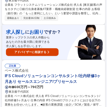
東京都千代田区
企業名 フラットシステムソリューションズ株式会社 求人名 [東京]顧客の声
をカタチに◎銀行出身者募集/IT業界・職種未経験歓迎 仕事の内容 お客様
（銀行側）の「もっと便利にしたい」という要望や課題を整理し、社内エ
ンジニアと協力してシステム改修の計画（要件定義）を決めていただきま
退職金あり
完全週休2日制
土日祝休み
す。 お客さまのご要望をより具体的に理解するために、金融業界の業界用
語がわかる方を求めます◎ これまで銀行で営業をしてきたけど、よりお客
様のニーズをくみ取り、自身で提案を設計したいという方、是非ご応募く
求人探し
お困り
に
ですか？
ださい。 当社でも、新卒で入った社員からこのポジションは経験でき、IT
業界トップクラスの求人件数から
経験がなくてもご活躍いただける組織体制は整っております。 募集職種
あなたの力を最大限に発揮できる
[東京]顧客の声をカタチに◎銀行出身者募集/IT業界・職種未経験歓迎
求人探しをお手伝いします。
アドバイザーに相談する
正社員
ベース株式会社
IFS Cloudソリューションコンサルタント/社内研修3ヶ
月あり セールスエンジニア/プリセールス
600万円～790万円
年俸
東京都千代田区
企業名 ベース株式会社 求人名 IFS Cloudソリューションコンサルタント/
社内研修3ヶ月あり 仕事の内容 IFS Cloudのプロジェクトにおける以下の
業務をお任せいたします。 ■顧客の業務課題（会計／SCM／製造／保守な