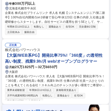
300万円以上
年俸
北海道札幌市中央区
企業名 株式会社プライムリンク 求人名 札幌【システムエンジニア/第二新
卒】100%自社内開発/1on1研修で安心/年休123日 仕事の内容 入社後は基
礎研修からスタートします。自社サービスの運用を担うSEとして、サー
ビス向上を図るための企画、設計、実装から販促まで、適性に応じたプロ
年間休日120日以上
転勤なし
退職金あり
在宅OK
完全週休2日制
ジェクトで実務経験を積んでいただきます。 【取引先】大手アミューズメ
土日祝休み
服装自由
ント企業、コンサルティングファーム等と直接取引をしています！ 《未経
験からのキャリアパス》 （例）未経験入社→研修→プログラム開発→設
計・客先同行→昇格 ★先輩社員が１on1で伴走しながら手厚くフォローし
正社員
ます。「楽しむこと」「しんどいを作らない」ために自身で目標を設定し
株式会社パワーハウス
ていただきます。 募集職種 札幌【システムエンジニア/第二新卒】100%
【大阪/WEB系PG】開発比率75%!「360度」の透明性
自社内開発/1on1研修で安心/年休123日
高い制度、残業9.9h/月 web/オープンプログラマー
25万1825円～32万6650円
月給
大阪府
企業名 株式会社パワーハウス 求人名 【大阪/WEB系PG】開発比率75％！
「360度」の透明性高い制度、残業9.9h/月 仕事の内容 社員一人ひとりの
ことを考えてくれる会社！スキル向上のチャンスが多い環境でご希望や実
績に応じて、上流工程や管理業務も経験可能です。 直近の業務割合や作業
業界未経験歓迎
年間休日120日以上
資格取得支援あり
割合は必要な能力・経験に記載の通り。 ■案件：電力、流通/販売、保険/
月平均残業時間20時間以内
転勤なし
退職金あり
在宅OK
金融業向けの業務系ソフトウェア開発 ・例：大手デベロッパーグループ企
完全週休2日制
土日祝休み
業の業務系アプリ（開発環境：Python、GCP、AWS 担当フェーズ：要件
定義、基本設計、詳細設計、製造～結合テスト） 【キャリア】大阪本社の