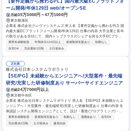
【要件定義から携わるPL】国内最大級ECプラットフォ
職種 【大阪/組込(ソフト開発)】ベテラン歓迎！/開発比率75%「360度」
ーム開発/年休129日 web/オープンSE
透明性高い評価
35万3000円～47万1000円
月給
東京都港区
企業名 株式会社クレヴァシステムズ 求人名 【要件定義から携わるPL】国
内最大級ECプラットフォーム開発/年休129日 仕事の内容 大手企業と長年
の取引がある当社にて、国内トップクラスのシェアを誇る大手ECプラッ
トフォームをベースとした、大規模ECサイトやWebアプリシステムの
業界未経験歓迎
年間休日120日以上
資格取得支援あり
転勤なし
「要件定義～設計・構築」をお任せします。 【要件定義のディレクショ
在宅OK
完全週休2日制
土日祝休み
ン】エンドユーザー（顧客）と直接対話・折衝し、ビジネスの要望を正し
くシステム要件へと落とし込みます。 【ウォーターフォール開発の推進】
納期が明確に決まっているプロジェクトのため、スケジュール管理やスコ
正社員
ープ調整を行い、着実なローンチを目指します。 【チームの伴走・フォロ
株式会社日本システムラボラトリ
ー】など 入社後はまず業務理解を深めていただき、チームの頼れる存在と
【SE/PG】未経験からエンジニアへ!大型案件・最先端
してご活躍いただきます。 募集職種 【要件定義から携わるPL】国内最大
研究/充実した研修制度あり サーバーサイドエンジニア
級ECプラットフォーム開発/年休129日
24万7000円以上
月給
東京都中央区
企業名 株式会社日本システムラボラトリ 求人名 【SE/PG】未経験からエ
ンジニアへ！大型案件・最先端研究/充実した研修制度あり 仕事の内容 生
体認証システム開発エンジニアとして、設計・製造(プログラミング)・品
質/性能評価・保守・技術研究をお任せします。 お客様は国家規模の研究
業界未経験歓迎
資格取得支援あり
転勤なし
退職金あり
在宅OK
開発プロジェクトを進めているメーカーの研究機関やラボです。 この他に
完全週休2日制
土日祝休み
服装自由
も、以下のような業務もあります。 ■ 大規模仮想インフラエンジニア:お