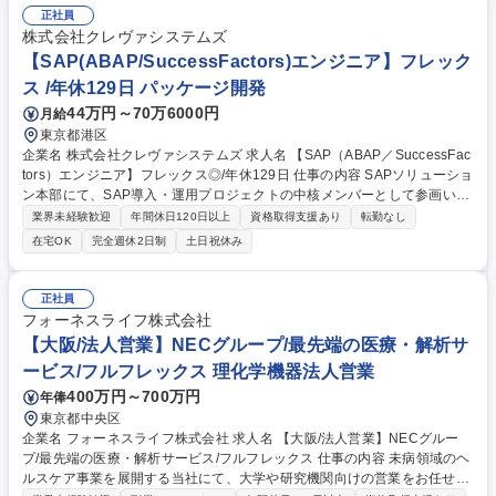
正社員
株式会社クレヴァシステムズ
【SAP(ABAP/SuccessFactors)エンジニア】フレック
ス /年休129日 パッケージ開発
44万円～70万6000円
月給
東京都港区
企業名 株式会社クレヴァシステムズ 求人名 【SAP（ABAP／SuccessFac
tors）エンジニア】フレックス◎/年休129日 仕事の内容 SAPソリューショ
ン本部にて、SAP導入・運用プロジェクトの中核メンバーとして参画いた
だきます。主にSAP HCM（SuccessFactors含む）を中心とした人事領域
業界未経験歓迎
年間休日120日以上
資格取得支援あり
転勤なし
やS/4HANA（FI／CO／MM／SD等）導入・移行案件において、 要件定義
在宅OK
完全週休2日制
土日祝休み
から設計・開発・テスト、本稼働支援まで一連の工程に携わり、プロジェ
クトの推進を担っていただきます。また、顧客との要件調整や課題整理、
メンバーへの指示・レビューなど、プロジェクトリーダー的な役割も期待
正社員
します。 【雇い入れ直後：上記内容全般】【変更の範囲：会社の定める業
フォーネスライフ株式会社
務】 募集職種 【SAP（ABAP／SuccessFactors）エンジニア】フレック
【大阪/法人営業】NECグループ/最先端の医療・解析サ
ス◎/年休129日
ービス/フルフレックス 理化学機器法人営業
400万円～700万円
年俸
東京都中央区
企業名 フォーネスライフ株式会社 求人名 【大阪/法人営業】NECグルー
プ/最先端の医療・解析サービス/フルフレックス 仕事の内容 未病領域のヘ
ルスケア事業を展開する当社にて、大学や研究機関向けの営業をお任せし