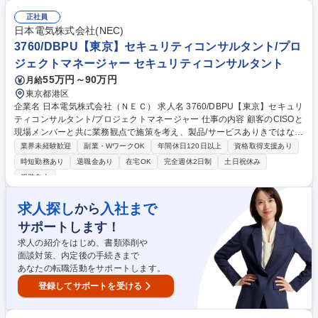
信頼が厚いベテランSEが多数在籍し、強固な関係を構築している為、大
手企業との直接取引を可能としています。 ◎直接取引ができる強みを活か
正社員
して、早い段階から、大規模案件の最上流 工程や最先端技術に触れる事
日本電気株式会社(NEC)
で、技術者として成長できる環境です。 募集職種 【東京】SE/在宅勤務可
3760/DBPU【東京】セキュリティコンサルタント/プロ
◎大手金融機関の次世代基幹システム開発に参画！
ジェクトマネージャー セキュリティコンサルタント
55万円～90万円
月給
東京都港区
企業名 日本電気株式会社（ＮＥＣ） 求人名 3760/DBPU【東京】セキュリ
ティコンサルタント/プロジェクトマネージャー 仕事の内容 顧客のCISOと
現場メンバーと共に業務観点で施策を考え、製品/サービスありきではな
く、真にお客様に必要なソリューションをNECが持つ全てのアセットを使
業界未経験歓迎
副業・WワークOK
年間休日120日以上
資格取得支援あり
ってお客様と一緒にプロジェクト推進をお任せします。 【詳細】顧客のセ
時短勤務あり
退職金あり
在宅OK
完全週休2日制
土日祝休み
キュリティ対策の現状を可視化し課題を特定、特定した課題に関して具体
服装自由
的な対策を立案、優先順位を付けロードマップ化をお任せします。顧客状
況/要望に合わせ、効果的な施策の立案・提案・デリバリーを実施、またセ
求人探し
入社まで
から
キュリティ対策の要件定義及び設計、構築、運用/保守のデリバリー支援ま
でお任せします。その他セキュリティの脅威/リスク分析、重大インシデン
サポートします！
ト発生時のサポート等もございます。 募集職種 3760/DBPU【東京】セキ
求人の紹介をはじめ、書類添削や
ュリティコンサルタント/プロジェクトマネージャー
面談対策、内定後の手続きまで
あなたの転職活動をサポートします。
登録してサポートを受ける