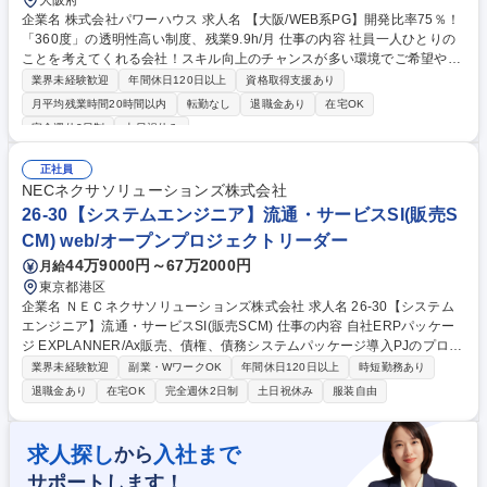
大阪府
企業名 株式会社パワーハウス 求人名 【大阪/WEB系PG】開発比率75％！
「360度」の透明性高い制度、残業9.9h/月 仕事の内容 社員一人ひとりの
ことを考えてくれる会社！スキル向上のチャンスが多い環境でご希望や実
績に応じて、上流工程や管理業務も経験可能です。 直近の業務割合や作業
業界未経験歓迎
年間休日120日以上
資格取得支援あり
割合は必要な能力・経験に記載の通り。 ■案件：電力、流通/販売、保険/
月平均残業時間20時間以内
転勤なし
退職金あり
在宅OK
金融業向けの業務系ソフトウェア開発 ・例：大手デベロッパーグループ企
完全週休2日制
土日祝休み
業の業務系アプリ（開発環境：Python、GCP、AWS 担当フェーズ：要件
定義、基本設計、詳細設計、製造～結合テスト） 【キャリア】大阪本社の
正社員
エンジニアのうち60%以上がSEクラス以上。ご経験に応じたフォロー体
NECネクサソリューションズ株式会社
制や、上流/管理業務など適性や希望に応じたキャリア提示可能な環境。
26-30【システムエンジニア】流通・サービスSI(販売S
募集職種 【大阪/WEB系PG】開発比率75％！「360度」の透明性高い制
度、残業9.9h/月
CM) web/オープンプロジェクトリーダー
44万9000円～67万2000円
月給
東京都港区
企業名 ＮＥＣネクサソリューションズ株式会社 求人名 26-30【システム
エンジニア】流通・サービスSI(販売SCM) 仕事の内容 自社ERPパッケー
ジ EXPLANNER/Ax販売、債権、債務システムパッケージ導入PJのプロジ
ェクトマネジメントをお任せします。 【業務詳細】 国内民需SMEマーケ
業界未経験歓迎
副業・WワークOK
年間休日120日以上
時短勤務あり
ットを中心に、自社ERPパッケージ EXPLANNER/Ax販売、債権、債務シ
退職金あり
在宅OK
完全週休2日制
土日祝休み
服装自由
ステム導入SIプロジェクトのプロジェクトマネージャを担当いただきま
す。 PJ全体統括としてNECソリューションイノベータ社、パートナー会
社様をマネジメントしお客様へのパッケージ導入を担っていただきます。
求人探し
入社まで
から
募集職種 26-30【システムエンジニア】流通・サービスSI(販売SCM)
サポートします！