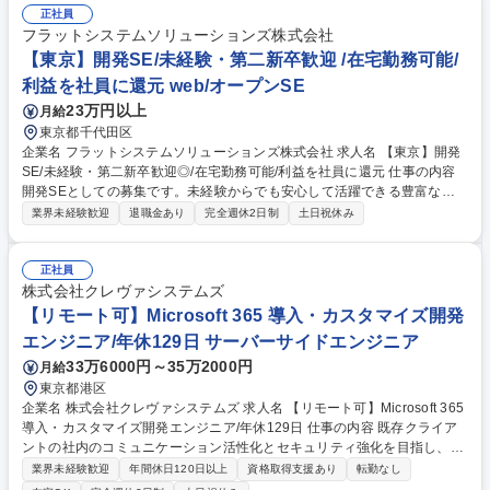
正社員
フラットシステムソリューションズ株式会社
【東京】開発SE/未経験・第二新卒歓迎 /在宅勤務可能/
利益を社員に還元 web/オープンSE
23万円以上
月給
東京都千代田区
企業名 フラットシステムソリューションズ株式会社 求人名 【東京】開発
SE/未経験・第二新卒歓迎◎/在宅勤務可能/利益を社員に還元 仕事の内容
開発SEとしての募集です。未経験からでも安心して活躍できる豊富な教
育制度がございます。主に大手企業（メーカー・金融）や官公庁のエンジ
業界未経験歓迎
退職金あり
完全週休2日制
土日祝休み
ニアとして上流工程のお仕事をお任せいたします。 ◎日立グループやNE
Cグループ等、大手企業の様々な案件に携わります。 クライアントからの
信頼が厚いベテランSEが多数在籍し、強固な関係を 構築している為、大
正社員
手企業との直接取引を可能としています。 ◎直接取引ができる強みを活か
株式会社クレヴァシステムズ
して、早い段階から、大規模案件の最上流 工程や最先端技術に触れる事
【リモート可】Microsoft 365 導入・カスタマイズ開発
で、技術者として成長できる環境です。 ※職種経験者（半年以上）給与優
エンジニア/年休129日 サーバーサイドエンジニア
遇あり※ 募集職種 【東京】開発SE/未経験・第二新卒歓迎◎/在宅勤務可
33万6000円～35万2000円
月給
能/利益を社員に還元
東京都港区
企業名 株式会社クレヴァシステムズ 求人名 【リモート可】Microsoft 365
導入・カスタマイズ開発エンジニア/年休129日 仕事の内容 既存クライア
ントの社内のコミュニケーション活性化とセキュリティ強化を目指し、Mi
crosoft 365を中心としたインフラ構築・移行、およびセキュリティ製品の
業界未経験歓迎
年間休日120日以上
資格取得支援あり
転勤なし
導入をご担当いただきます。 【業務内容詳細】■MS365各種機能の設計・