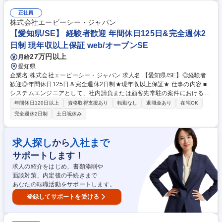
画、設計、実装から販促まで幅広く経験し、誰よりも早くスキルをつけて
成長したい方におすすめの求人です。 《当社について》創業者であり現社
正社員
長の考えのもと「真に顧客のためになる」「社員がやりがいをもって成長
株式会社エービーシー・ジャパン
できる」という価値観を軸に創業。上流案件/自社内開発/明確な人事制度
【愛知県/SE】 経験者歓迎 年間休日125日&完全週休2
などの環境整備にこだわっています。 募集職種 【東京/未経験SE】100%
日制 現年収以上保証 web/オープンSE
自社内開発/スキルと経験を兼ね備えたSEへ/年休123日
27万円以上
月給
愛知県
企業名 株式会社エービーシー・ジャパン 求人名 【愛知県/SE】◎経験者
歓迎◎年間休日125日＆完全週休2日制★現年収以上保証★ 仕事の内容 ■
システムエンジニアとして、社内請負または顧客先常駐の案件における、
設計から開発、テストまでをお願いします。しっかりとしたサポートやバ
年間休日120日以上
資格取得支援あり
転勤なし
退職金あり
在宅OK
ックアップ体制を持ち、帰属意識を持ち働ける体制を整えています◎ 上流
完全週休2日制
土日祝休み
工程～下流工程まで一貫して携わることが可能です。ゆくゆくはPMとし
てプロジェクト管理や育成などもお任せします。 【エンジニアが働きやす
い風土をつくる制度が充実】 ◆ブラザーシスター制度：顧客先常駐の働き
求人探し
入社まで
から
方の場合、チーム外の社員に社内SNSを利用して、色々な相談をすること
サポートします！
ができます。 年齢の近い社員同士をチームとしてまとめることで、社員同
士の交流を強化しております。【変更範囲：当社業務全般】 募集職種
求人の紹介をはじめ、書類添削や
【愛知県/SE】◎経験者歓迎◎年間休日125日＆完全週休2日制★現年収以
面談対策、内定後の手続きまで
上保証★
あなたの転職活動をサポートします。
登録してサポートを受ける