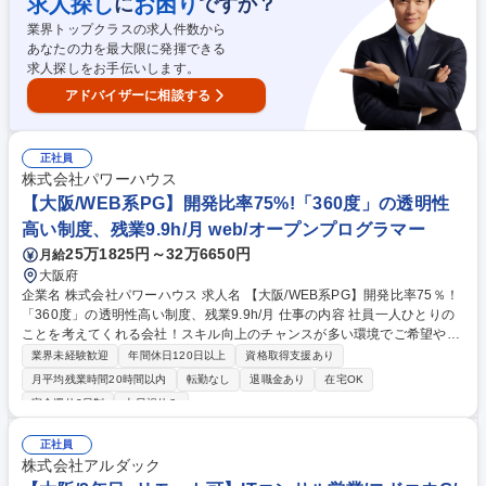
求人探し
お困り
に
ですか？
エンジニアのうち60%以上がSEクラス以上。ご経験に応じたフォロー体
制や、上流/管理業務など適性や希望に応じたキャリア提示可能な環境。
業界トップクラスの求人件数から
募集職種 【大阪/WEB系PG】開発比率75％！「360度」の透明性高い制
あなたの力を最大限に発揮できる
度、残業9.9h/月
求人探しをお手伝いします。
アドバイザーに相談する
正社員
株式会社パワーハウス
【大阪/WEB系PG】開発比率75%!「360度」の透明性
高い制度、残業9.9h/月 web/オープンプログラマー
25万1825円～32万6650円
月給
大阪府
企業名 株式会社パワーハウス 求人名 【大阪/WEB系PG】開発比率75％！
「360度」の透明性高い制度、残業9.9h/月 仕事の内容 社員一人ひとりの
ことを考えてくれる会社！スキル向上のチャンスが多い環境でご希望や実
績に応じて、上流工程や管理業務も経験可能です。 直近の業務割合や作業
業界未経験歓迎
年間休日120日以上
資格取得支援あり
割合は必要な能力・経験に記載の通り。 ■案件：電力、流通/販売、保険/
月平均残業時間20時間以内
転勤なし
退職金あり
在宅OK
金融業向けの業務系ソフトウェア開発 ・例：大手デベロッパーグループ企
完全週休2日制
土日祝休み
業の業務系アプリ（開発環境：Python、GCP、AWS 担当フェーズ：要件
定義、基本設計、詳細設計、製造～結合テスト） 【キャリア】大阪本社の
正社員
エンジニアのうち60%以上がSEクラス以上。ご経験に応じたフォロー体
株式会社アルダック
制や、上流/管理業務など適性や希望に応じたキャリア提示可能な環境。