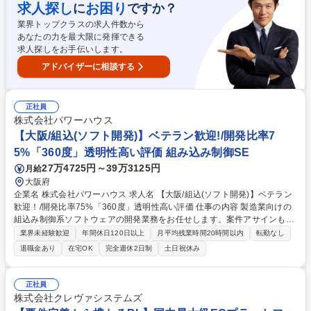
定義、基本設計、詳細設計、製造～結合テスト） 【キャリア】大阪本社の
求人探し
お困り
に
ですか？
エンジニアのうち60%以上がSEクラス以上。ご経験に応じたフォロー体
業界トップクラスの求人件数から
制や、上流/管理業務など適性や希望に応じたキャリア提示可能な環境。
あなたの力を最大限に発揮できる
募集職種 【大阪/WEB系PG】開発比率75％！「360度」の透明性高い制
求人探しをお手伝いします。
度、残業10.2h/月
アドバイザーに相談する
正社員
株式会社パワーハウス
【大阪/組込(ソフト開発)】ベテラン歓迎!/開発比率7
5%「360度」透明性高い評価 組み込み制御SE
27万4725円～39万3125円
月給
大阪府
企業名 株式会社パワーハウス 求人名 【大阪/組込(ソフト開発)】ベテラン
歓迎！/開発比率75%「360度」透明性高い評価 仕事の内容 製造業向けの
組込み制御系ソフトウェアの開発業務をお任せします。案件アサインも保
有スキル/成長観点/希望との一致など多角的に判断。直近の業務や作業割
業界未経験歓迎
年間休日120日以上
月平均残業時間20時間以内
転勤なし
合は必要な能力・経験をご覧ください。社員ファースト環境 ＜案件例＞ ■
退職金あり
在宅OK
完全週休2日制
土日祝休み
デジタル一眼カメラ（開発環境：C++、C、Tron、担当フェーズ：調査・
分析、要件定義、基本設計、詳細設計、製造、品質向上作業） ■ファクト
リー・オートメーション向けアプリケーション（開発環境：C++、C#、担
正社員
当フェーズ：調査・分析、設計、製造） ※業務経験の豊富な方は、要件定
株式会社クレヴァシステムズ
義/基本設計など上流工程からの参画や、管理業務もお任せします。 募集