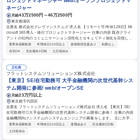
ロジェクトマネージャー web/オープンプロジェクトマ
【経験者SE】100%自社内開発/自分で目標設定可/年休123日
ネージャー
43万2500円～46万2500円
月給
東京都港区
企業名 株式会社クレヴァシステムズ 求人名 【リモート可/年休129日】Mi
crosoft 365導入・移行プロジェクトマネージャー 仕事の内容 既存クライ
アントの社内のコミュニケーション活性化とセキュリティ強化を目指し、
Microsoft 365を中心としたインフラ構築・移行、およびセキュリティ製品
業界未経験歓迎
年間休日120日以上
資格取得支援あり
転勤なし
の導入プロジェクトのマネジメント業務をお任せします。 【業務内容詳
在宅OK
完全週休2日制
土日祝休み
細】■Microsoft 365への移行・導入プロジェクトの進行管理 ■クラウド型
セキュリティSaaS（Webフィルタリング、メールセキュリティ）導入の
ディレクション ■顧客との要件定義、仕様調整、および見積もり作成を含
正社員
めた顧客折衝 ■プロジェクトメンバー（2～3名体制）のタスク管理、フォ
フラットシステムソリューションズ株式会社
ロー ■課題管理、リスク管理、およびクライアントへの進捗報告 ※将来的
【東京】SE/在宅勤務可 大手金融機関の次世代基幹シス
にマネジメントポジションもお任せ予定です。 募集職種 【リモート可/年
テム開発に参画! web/オープンSE
休129日】Microsoft 365導入・移行プロジェクトマネージャー
23万円以上
月給
東京都千代田区
企業名 フラットシステムソリューションズ株式会社 求人名 【東京】SE/
在宅勤務可◎大手金融機関の次世代基幹システム開発に参画！ 仕事の内容
金融機関向けシステムのシステムエンジニアの募集をします。 主に大手企
業（金融）の案件にアサインいたします。 いずれはご希望があれば上流工
業界未経験歓迎
年間休日120日以上
退職金あり
完全週休2日制
程のお仕事もお任せいたします。 【当社の案件例】 ◎日立グループやNE
土日祝休み
Cグループ等、大手企業の様々な案件に携わります。 クライアントからの