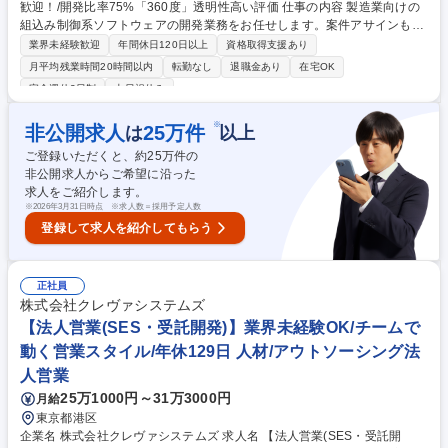
歓迎！/開発比率75%「360度」透明性高い評価 仕事の内容 製造業向けの
組込み制御系ソフトウェアの開発業務をお任せします。案件アサインも保
有スキル/成長観点/希望との一致など多角的に判断。直近の業務や作業割
業界未経験歓迎
年間休日120日以上
資格取得支援あり
合は必要な能力・経験をご覧ください。社員ファースト環境 ＜案件例＞ ■
月平均残業時間20時間以内
転勤なし
退職金あり
在宅OK
デジタル一眼カメラ（開発環境：C++、C、Tron、担当フェーズ：調査・
完全週休2日制
土日祝休み
分析、要件定義、基本設計、詳細設計、製造、品質向上作業） ■ファクト
リー・オートメーション向けアプリケーション（開発環境：C++、C#、担
※
非公開求人
25
万件
は
以上
当フェーズ：調査・分析、設計、製造） ※業務経験の豊富な方は、要件定
義/基本設計など上流工程からの参画や、管理業務もお任せします。 募集
ご登録いただくと、約
25
万件の
職種 【大阪/組込(ソフト開発)】ベテラン歓迎！/開発比率75%「360度」
非公開求人からご希望に沿った
透明性高い評価
求人をご紹介します。
※
2026年3月31日時点 ※求人数＝採用予定人数
登録して求人を紹介してもらう
正社員
株式会社クレヴァシステムズ
【法人営業(SES・受託開発)】業界未経験OK/チームで
動く営業スタイル/年休129日 人材/アウトソーシング法
人営業
25万1000円～31万3000円
月給
東京都港区
企業名 株式会社クレヴァシステムズ 求人名 【法人営業(SES・受託開