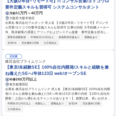
【大阪/2年目~リモート可】ITコンサル営業/ヨドコウG/
募集職種 【大阪/WEB系PG】開発比率75％！「360度」の透明性高い制
度、残業9.9h/月
要件定義スキルも習得可 システムコンサルタント
31万円～40万円
月給
大阪府大阪市旭区
企業名 株式会社アルダック 求人名 【大阪/2年目～リモート可】ITコンサ
ル営業/ヨドコウG/要件定義スキルも習得可 仕事の内容 大手鉄鋼メーカー
等、既存顧客の課題ヒアリングおよびシステム提案・要件定義を担当しま
す。社内エンジニアのサポートのもと、技術的知見を深めながらITコンサ
業界未経験歓迎
年間休日120日以上
資格取得支援あり
退職金あり
ルタントとしてのキャリアを築ける環境です。 既存顧客（製造業メイン）
在宅OK
完全週休2日制
土日祝休み
への定期訪問・ニーズヒアリングからスタート。案件化後は社内エンジニ
アと同席し、AI活用やクラウド移行等の提案を行います。 【サポート体
制】自社エンジニアが技術的バックアップを行うため、最初から高度な開
正社員
発知識は不要です。顧客の課題解決に向けた関係構築と折衝業務に専念し
株式会社プライムリンク
つつ、徐々に要件定義などの上流工程スキルを身につけていくことが可能
【東京/未経験SE】100%自社内開発/スキルと経験を兼
です。 募集職種 【大阪/2年目～リモート可】ITコンサル営業/ヨドコウG/
ね備えたSEへ/年休123日 web/オープンSE
要件定義スキルも習得可
360万円以上
年俸
東京都墨田区
企業名 株式会社プライムリンク 求人名 【東京/未経験SE】100%自社内開
発/スキルと経験を兼ね備えたSEへ/年休123日 仕事の内容 【100％自社内
開発！上流から携われるチャンスがあります！】 創業以来、長いお付き合
いの大手お客様と取引し増収増益の当社にて、要件定義～開発、運用保守
年間休日120日以上
転勤なし
退職金あり
在宅OK
完全週休2日制
まで、ご経験に応じた案件をお任せ致します。 【顧客】大手アミューズメ
土日祝休み
ント企業、コンサルティングファーム等 ★サービス向上を図るための企