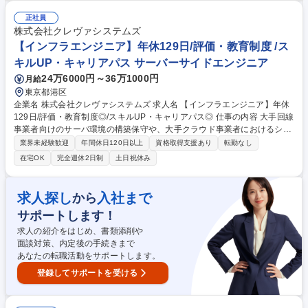
客様のIT活用（日常で扱うデータ処理、通信の安定性など）を支援するエ
ンジニア 募集職種 【SE/PG】未経験からエンジニアへ！大型案件・最先
正社員
端研究/充実した研修制度あり
株式会社クレヴァシステムズ
【インフラエンジニア】年休129日/評価・教育制度 /ス
キルUP・キャリアパス サーバーサイドエンジニア
24万6000円～36万1000円
月給
東京都港区
企業名 株式会社クレヴァシステムズ 求人名 【インフラエンジニア】年休
129日/評価・教育制度◎/スキルUP・キャリアパス◎ 仕事の内容 大手回線
事業者向けのサーバ環境の構築保守や、大手クラウド事業者におけるシス
テム運用設計、構築、運用・保守などご経験や志向に応じたプロジェクト
業界未経験歓迎
年間休日120日以上
資格取得支援あり
転勤なし
を担当頂きます。 業務内容はPJによりますが、顧客担当者とのコミュニ
在宅OK
完全週休2日制
土日祝休み
ケーション、スケジュール管理、進捗管理、サーバーの設計構築業務にお
ける各種ドキュメント作成・構築、運用・保守フェーズにおける障害検知
後の2次対応およびシステム構成変更対応、AWS、Azure等のクラウド上
求人探し
入社まで
から
の構築業務など多岐にわたります。古くからの付き合いがある顧客が多い
サポートします！
こと、4,5名でのチーム体制を組んでいるため、相談しやすい環境です。
募集職種 【インフラエンジニア】年休129日/評価・教育制度◎/スキルU
求人の紹介をはじめ、書類添削や
P・キャリアパス◎
面談対策、内定後の手続きまで
あなたの転職活動をサポートします。
登録してサポートを受ける