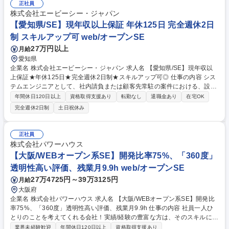
正社員
株式会社エービーシー・ジャパン
【愛知県/SE】現年収以上保証 年休125日 完全週休2日
制 スキルアップ可 web/オープンSE
27万円以上
月給
愛知県
企業名 株式会社エービーシー・ジャパン 求人名 【愛知県/SE】現年収以
上保証★年休125日★完全週休2日制★スキルアップ可◎ 仕事の内容 シス
テムエンジニアとして、社内請負または顧客先常駐の案件における、設計
から開発、テストまでをお願いします。しっかりとしたサポートやバック
年間休日120日以上
資格取得支援あり
転勤なし
退職金あり
在宅OK
アップ体制を持ち、帰属意識を持ち働ける体制を整えています◎ 上流工程
完全週休2日制
土日祝休み
～下流工程まで一貫して携わることが可能です。ゆくゆくはPMとしてプ
ロジェクト管理や育成などもお任せします。 【エンジニアが働きやすい風
土をつくる制度が充実】 ◆ブラザーシスター制度：顧客先常駐の働き方の
正社員
場合、チーム外の社員に社内SNSを利用して、色々な相談をすることがで
株式会社パワーハウス
きます。 年齢の近い社員同士をチームとしてまとめることで、社員同士の
【大阪/WEBオープン系SE】開発比率75%、「360度」
交流を強化しております。【変更範囲：当社業務全般】 募集職種 【愛知
透明性高い評価、残業月9.9h web/オープンSE
県/SE】現年収以上保証★年休125日★完全週休2日制★スキルアップ可◎
27万4725円～39万3125円
月給
大阪府
企業名 株式会社パワーハウス 求人名 【大阪/WEBオープン系SE】開発比
率75%、「360度」透明性高い評価、残業月9.9h 仕事の内容 社員一人ひ
とりのことを考えてくれる会社！実績/経験の豊富な方は、そのスキルに応
じて要件定義/基本設計など上流工程からの参画が可能。直近の業務割合や
業界未経験歓迎
年間休日120日以上
資格取得支援あり