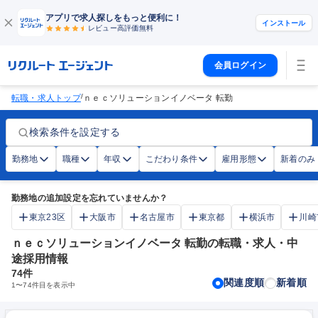
アプリで求人探しをもっと便利に！
インストール
レビュー高評価
無料
会員ログイン
/
転職・求人トップ
ｎｅｃソリューションイノベータ 転勤
検索条件を設定する
勤務地
職種
年収
こだわり条件
雇用形態
新着のみ
勤務地の追加設定を忘れていませんか？
東京23区
大阪市
名古屋市
東京都
横浜市
川崎
ｎｅｃソリューションイノベータ 転勤の転職・求人・中
途採用情報
74
件
関連度順
新着順
1
〜
74
件目を表示中