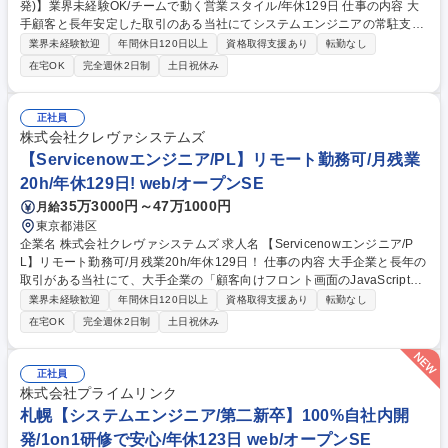
発)】業界未経験OK/チームで動く営業スタイル/年休129日 仕事の内容 大
手顧客と長年安定した取引のある当社にてシステムエンジニアの常駐支援
（SES）および受託システム開発案件における法人営業（ビジネスパート
業界未経験歓迎
年間休日120日以上
資格取得支援あり
転勤なし
ナーの開拓・連携、およびアカウント深耕）を担当いただきます。 ■シス
在宅OK
完全週休2日制
土日祝休み
テムエンジニアの常駐支援（SES）および受託開発案件の法人営業を担
当。 ■既存顧客のフォロー、既存顧客の他部門への新規営業の両面の実
施。 具体的には、エンドユーザー企業・SIer・パートナー企業に対する案
正社員
件獲得提案、自社エンジニアの提案、アサイン調整、既存取引先との関係
株式会社クレヴァシステムズ
構築・追加案件の創出、契約・単価交渉、稼働後のフォローと課題ヒアリ
【Servicenowエンジニア/PL】リモート勤務可/月残業
ング、協力会社（パートナー）の開拓・連携などをお任せ 募集職種 【法
20h/年休129日! web/オープンSE
人営業(SES・受託開発)】業界未経験OK/チームで動く営業スタイル/年休1
29日
35万3000円～47万1000円
月給
東京都港区
企業名 株式会社クレヴァシステムズ 求人名 【Servicenowエンジニア/P
L】リモート勤務可/月残業20h/年休129日！ 仕事の内容 大手企業と長年の
取引がある当社にて、大手企業の「顧客向けフロント画面のJavaScript開
発」や「API連携」などの開発案件のプロジェクトリーダーをお任せしま
業界未経験歓迎
年間休日120日以上
資格取得支援あり
転勤なし
す。 ・データベース（テーブル）の設計 ・ポータル画面（UI/UX）の作成
在宅OK
完全週休2日制
土日祝休み
・ワークフロー（自動化ロジック）の構築 ・外部システムとの連携（API
開発） 【案件イメージ】IT企業向けSaaSプラットフォーム開発 ※案件詳
細は勤務条件備考欄に記載 募集職種 【Servicenowエンジニア/PL】リモ
正社員
ート勤務可/月残業20h/年休129日！
株式会社プライムリンク
札幌【システムエンジニア/第二新卒】100%自社内開
発/1on1研修で安心/年休123日 web/オープンSE