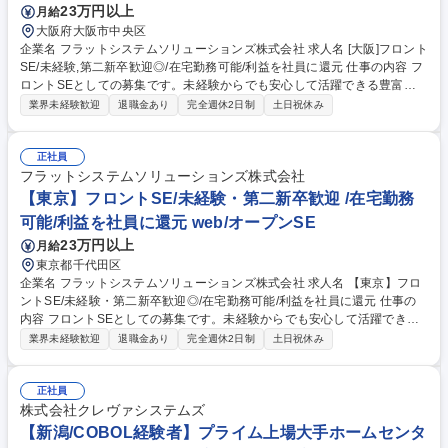
23万円以上
月給
大阪府大阪市中央区
企業名 フラットシステムソリューションズ株式会社 求人名 [大阪]フロント
SE/未経験,第二新卒歓迎◎/在宅勤務可能/利益を社員に還元 仕事の内容 フ
ロントSEとしての募集です。未経験からでも安心して活躍できる豊富な
教育制度がございます。主に大手企業（メーカー・金融）や官公庁のエン
業界未経験歓迎
退職金あり
完全週休2日制
土日祝休み
ジニアとして、上流工程のお仕事をお任せいたします。 ◎日立グループや
NECグループ等、大手企業の様々な案件に携わります。 クライアントか
らの信頼が厚いベテランSEが多数在籍し、強固な関係を 構築している
正社員
為、大手企業との直接取引を可能としています。 ◎直接取引ができる強み
フラットシステムソリューションズ株式会社
を活かして、早い段階から、大規模案件の最上流 工程や最先端技術に触れ
【東京】フロントSE/未経験・第二新卒歓迎 /在宅勤務
る事で、技術者として成長できる環境です。 ※職種経験者（半年以上）給
可能/利益を社員に還元 web/オープンSE
与優遇あり※ 募集職種 [大阪]フロントSE/未経験,第二新卒歓迎◎/在宅勤務
23万円以上
月給
可能/利益を社員に還元
東京都千代田区
企業名 フラットシステムソリューションズ株式会社 求人名 【東京】フロ
ントSE/未経験・第二新卒歓迎◎/在宅勤務可能/利益を社員に還元 仕事の
内容 フロントSEとしての募集です。未経験からでも安心して活躍できる
豊富な教育制度がございます。主に大手企業（メーカー・金融）や官公庁
業界未経験歓迎
退職金あり
完全週休2日制
土日祝休み
のエンジニアとして上流工程のお仕事をお任せいたします。 ◎日立グルー
プやNECグループ等、大手企業の様々な案件に携わります。 クライアン
トからの信頼が厚いベテランSEが多数在籍し、強固な関係を 構築してい
正社員
る為、大手企業との直接取引を可能としています。 ◎直接取引ができる強
株式会社クレヴァシステムズ
みを活かして、早い段階から、大規模案件の最上流 工程や最先端技術に触
【新潟/COBOL経験者】プライム上場大手ホームセンタ
れる事で、技術者として成長できる環境です。 ※職種経験者（半年以上）