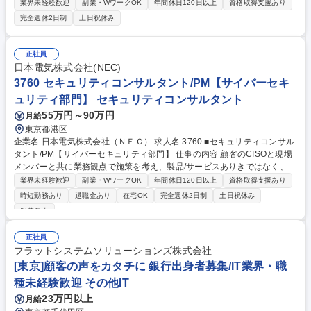
ます。先端測定技術を活用し、顧客の研究課題へ最適な提案を実施。自律
業界未経験歓迎
副業・WワークOK
年間休日120日以上
資格取得支援あり
的にPDCAを回し、ビジネスを牽引していただきます。 【具体的には】■
完全週休2日制
土日祝休み
大学や研究機関等のアカデミア向け営業 ■先端測定技術を用いたサービス
提案 ■関係者と連携した新たな活用方法の提案 ■先輩同行を通じた営業基
礎の習得 ■自律的なPDCAによる営業活動推進 【仕事の魅力】約1万種の
正社員
血中タンパク質測定技術とNECのICTを融合した独自サービスを展開。フ
日本電気株式会社(NEC)
ルフレックスやテレワーク等、柔軟に働ける環境です。 募集職種 【大阪/
3760 セキュリティコンサルタント/PM【サイバーセキ
法人営業】NECグループ/最先端の医療・解析サービス/フルフレックス
ュリティ部門】 セキュリティコンサルタント
55万円～90万円
月給
東京都港区
企業名 日本電気株式会社（ＮＥＣ） 求人名 3760 ■セキュリティコンサル
タント/PM【サイバーセキュリティ部門】 仕事の内容 顧客のCISOと現場
メンバーと共に業務観点で施策を考え、製品/サービスありきではなく、真
にお客様に必要なソリューションをNECが持つ全てのアセットを使ってお
業界未経験歓迎
副業・WワークOK
年間休日120日以上
資格取得支援あり
客様と一緒にプロジェクト推進をお任せします。 【詳細】顧客のセキュリ
時短勤務あり
退職金あり
在宅OK
完全週休2日制
土日祝休み
ティ対策の現状を可視化し課題を特定、特定した課題に関して具体的な対
服装自由
策を立案、優先順位を付けロードマップ化をお任せします。顧客状況/要望
に合わせ、効果的な施策の立案・提案・デリバリーを実施、またセキュリ
正社員
ティ対策の要件定義及び設計、構築、運用/保守のデリバリー支援までお任
フラットシステムソリューションズ株式会社
せします。その他セキュリティの脅威/リスク分析、重大インシデント発生
[東京]顧客の声をカタチに 銀行出身者募集/IT業界・職
時のサポート等もございます。 募集職種 3760 ■セキュリティコンサルタ
ント/PM【サイバーセキュリティ部門】
種未経験歓迎 その他IT
23万円以上
月給