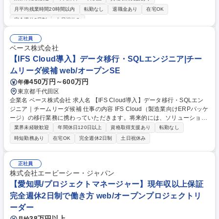
作業割合は必要な能力・経験に記載の通り。 ■案件：電力、流通/販売、保
月平均残業時間20時間以内
転勤なし
退職金あり
在宅OK
険/金融業向けの業務系ソフトウェア開発 ・例：大手デベロッパーグルー
完全週休2日制
土日祝休み
プ企業の業務系アプリ（開発環境：Python、GCP、AWS 担当フェーズ：
要件定義、基本設計、詳細設計、製造～結合テスト） ・例：大手自動車メ
正社員
ーカーのFCモジュール監視システム（開発環境：Python、AWS、担当フ
ベース株式会社
ェーズ：基本設計、詳細設計、製造～結合テスト） 募集職種 【大阪/WEB
【IFS Cloud導入】データ移行・SQLエンジニア|チー
オープン系SE】開発比率75%、「360度」透明性高い評価、残業月9.9h
ムリーダ候補 web/オープンSE
450万円～600万円
年俸
東京都千代田区
企業名 ベース株式会社 求人名 【IFS Cloud導入】データ移行・SQLエン
ジニア｜チームリーダ候補 仕事の内容 IFS Cloud（製造業向けERPパッケ
ージ）の移行業務に携わっていただきます。将来的には、ソリューション
コンサルタントとして上流工程に携わっていただくキャリアパスもござい
業界未経験歓迎
年間休日120日以上
資格取得支援あり
転勤なし
ます。下記は業務内容の一例です。 【データ移行】■データマッピング■
時短勤務あり
在宅OK
完全週休2日制
土日祝休み
移行ツール・SQL作成■データ変換■データ検証【テスト】■移行リハーサ
ル■データ整合性確認■性能確認■切戻しテスト【本番切替】■本番データ
移行■システム切替■障害対応 その他不随業務もあわせてご担当いただく
正社員
可能性があります。 募集職種 【IFS Cloud導入】データ移行・SQLエンジ
株式会社エービーシー・ジャパン
ニア｜チームリーダ候補
【愛知県/プロジェクトマネージャー】現年収以上保証
完全週休2日制で働き方 web/オープンプロジェクトリ
ーダー
38万円以上
月給