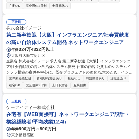
ルタントとしてのキャリアを築ける環境です。 既存顧客（製造業メイン）
在宅OK
完全週休2日制
土日祝休み
への定期訪問・ニーズヒアリングからスタート。案件化後は社内エンジニ
アと同席し、AI活用やクラウド移行等の提案を行います。 【サポート体
制】自社エンジニアが技術的バックアップを行うため、最初から高度な開
正社員
発知識は不要です。顧客の課題解決に向けた関係構築と折衝業務に専念し
株式会社イメージ
つつ、徐々に要件定義などの上流工程スキルを身につけていくことが可能
第二新卒歓迎【大阪】インフラエンジニア/社会貢献度
です。 募集職種 【東京/2年目～リモート可】ITコンサル営業/ヨドコウG/
の高い自治体システム開発 ネットワークエンジニア
要件定義スキルも習得可
324万4332円以上
年俸
大阪府大阪市淀川区
企業名 株式会社イメージ 求人名 第二新卒歓迎【大阪】インフラエンジニ
ア/社会貢献度の高い自治体システム開発 仕事の内容 公共系のシステムイ
ンフラ構築の案件を中心に、既存プロジェクトの強化,拡大のため、インフ
ラシステムのPJTに参画いただきます！ ～ご経験やスキルに合わせてお任
業界未経験歓迎
資格取得支援あり
転勤なし
時短勤務あり
退職金あり
せします～ 大阪支店の中心チームメンバーとして、社会的影響度の高いイ
在宅OK
完全週休2日制
土日祝休み
服装自由
ンフラシステムのPJTを担っていただく事ができます。積極的に社員の声
や意見を戦略へ反映し、柔軟且つスピード感を持って事業を推進。 会社と
してもしっかりとフォローを行う体制と価値観を持った社員が在籍してお
正社員
りますので、自身が会社に影響を与える事が出来る就業環境です。 募集職
ケーアイディー株式会社
種 第二新卒歓迎【大阪】インフラエンジニア/社会貢献度の高い自治体シ
在宅有【WEB面接可】ネットワークエンジニア設計・
ステム開発
構築経験者/平均残業12.4h
500万円～800万円
年俸
東京都新宿区