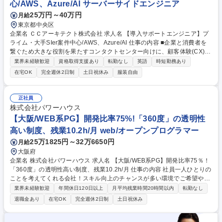
心/AWS、Azure/AI サーバーサイドエンジニア
25万円～40万円
月給
東京都中央区
企業名 ＣＣアーキテクト株式会社 求人名 【導入サポートエンジニア】プ
ライム・大手SIer案件中心/AWS、Azure/AI 仕事の内容 ■企業と消費者を
繋ぐため大きな役割を果たすコンタクトセンター向けに、顧客体験(CX)を
磨く各種海外製ソフトウェアの導入・サポートエンジニアをお任せしま
業界未経験歓迎
資格取得支援あり
転勤なし
英語
時短勤務あり
す。■エンドユーザーであるプライム企業から直接依頼 をいただき、クラ
在宅OK
完全週休2日制
土日祝休み
服装自由
イアントの要求をヒアリング/分析しながら、海外製AI活用パッケージのク
ラウド環境での導入を支援しその後のサポートまで行う、最先端の技術に
触れられる環境です。 【担当ソリューション】■CX品質保証ソフトウェア
正社員
「Cyara」■クラウド型コールシステム「Genesys Cloud」※代表自身も
株式会社パワーハウス
コールセンター事業の経験を持っており、長年の経験からプライム上場企
【大阪/WEB系PG】開発比率75%!「360度」の透明性
業からも直接の信頼を得ています 募集職種 【導入サポートエンジニア】
高い制度、残業10.2h/月 web/オープンプログラマー
プライム・大手SIer案件中心/AWS、Azure/AI
25万1825円～32万6650円
月給
大阪府
企業名 株式会社パワーハウス 求人名 【大阪/WEB系PG】開発比率75％！
「360度」の透明性高い制度、残業10.2h/月 仕事の内容 社員一人ひとりの
ことを考えてくれる会社！スキル向上のチャンスが多い環境でご希望や実
績に応じて、上流工程や管理業務も経験可能です。 直近の業務割合や作業
業界未経験歓迎
年間休日120日以上
月平均残業時間20時間以内
転勤なし
割合は必要な能力・経験に記載の通り。 ■案件：電力、流通/販売、保険/
退職金あり
在宅OK
完全週休2日制
土日祝休み
金融業向けの業務系ソフトウェア開発 ・例：大手デベロッパーグループ企
業の業務系アプリ（開発環境：Python、GCP、AWS 担当フェーズ：要件