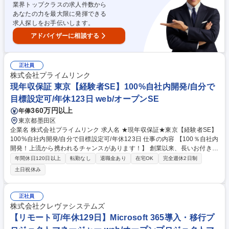
本設計など上流工程からの参画や、管理業務もお任せします。 募集職種
業界トップクラスの求人件数から
【大阪/組込(ソフト開発)】開発比率75%、「360度」の透明性高い適正評
あなたの力を最大限に発揮できる
価
求人探しをお手伝いします。
アドバイザーに相談する
正社員
株式会社プライムリンク
現年収保証 東京【経験者SE】100%自社内開発/自分で
目標設定可/年休123日 web/オープンSE
360万円以上
年俸
東京都墨田区
企業名 株式会社プライムリンク 求人名 ★現年収保証★東京【経験者SE】
100%自社内開発/自分で目標設定可/年休123日 仕事の内容 【100％自社内
開発！上流から携われるチャンスがあります！】 創業以来、長いお付き合
いの大手お客様と取引し増収増益の当社にて、要件定義～開発、運用保守
年間休日120日以上
転勤なし
退職金あり
在宅OK
完全週休2日制
まで、ご経験に応じた案件をお任せ致します。 ★大手アミューズメント企
土日祝休み
業、コンサルティングファーム等の案件多数★ サービス向上を図るための
企画、設計、実装から販促まで幅広く経験し、誰よりも早くスキルをつけ
て成長したい方におすすめの求人です。 《当社について》創業者であり現
正社員
社長の考えのもと「真に顧客のためになる」「社員がやりがいをもって成
株式会社クレヴァシステムズ
長できる」という価値観を軸に創業。上流案件/自社内開発/明確な人事制
【リモート可/年休129日】Microsoft 365導入・移行プ
度などの環境整備にこだわっています。 募集職種 ★現年収保証★東京