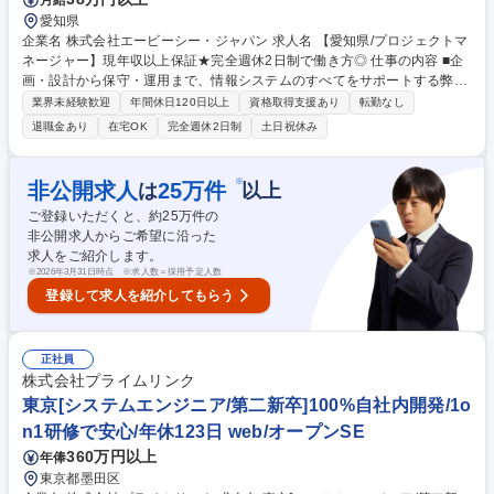
愛知県
企業名 株式会社エービーシー・ジャパン 求人名 【愛知県/プロジェクトマ
ネージャー】現年収以上保証★完全週休2日制で働き方◎ 仕事の内容 ■企
画・設計から保守・運用まで、情報システムのすべてをサポートする弊社
にて、PMとして顧客先常駐もしくは社内請負の案件における、設計・製
業界未経験歓迎
年間休日120日以上
資格取得支援あり
転勤なし
造に携わりながらプロジェクト全体の計画、進捗管理から若手の教育 サポ
退職金あり
在宅OK
完全週休2日制
土日祝休み
ートなどをお願いします。 【エンジニアが働きやすい風土をつくる制度が
充実】 ◆ブラザーシスター制度：顧客先常駐の働き方が多いため、チーム
外の社員に社内SNSを利用して、色々な相談をすることができます。年齢
※
非公開求人
25
万件
は
以上
の近い社員同士をチームとしてまとめることで、社員同士の交流を強化し
ご登録いただくと、約
25
万件の
ております。変更範囲：当社業務全般 募集職種 【愛知県/プロジェクトマ
非公開求人からご希望に沿った
ネージャー】現年収以上保証★完全週休2日制で働き方◎
求人をご紹介します。
※
2026年3月31日時点 ※求人数＝採用予定人数
登録して求人を紹介してもらう
正社員
株式会社プライムリンク
東京[システムエンジニア/第二新卒]100%自社内開発/1o
n1研修で安心/年休123日 web/オープンSE
360万円以上
年俸
東京都墨田区