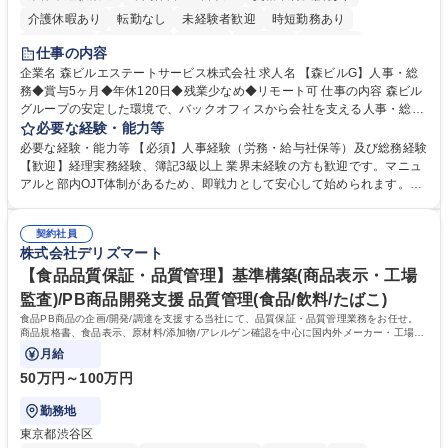
介護休暇あり
転勤なし
未経験者歓迎
時短勤務あり
経験者歓迎
退職金あり
在宅OK
賞与あり
育休あり
仕事の内容
完全週休2日制
交通費支給
長期歓迎
駅近5分以内
土日祝休み
企業名 森ビルエステートサービス株式会社 求人名 【森ビルG】人事・総
務◆賞与5ヶ月◆年休120日◆残業少なめ◆リモート可 仕事の内容 森ビル
グループの安定した環境で、バックオフィスから会社を支える人事・総務
をお任せします。 労務と総務の業務をバランスよく担当し、ゆくゆくは制
必要な経験・能力等
度改定などのコア業務にも挑戦できる、やりがいある環境です。 ■勤怠管
必要な経験・能力等 【必須】人事経験（労務・給与社保等）及び総務経験
理、給与計算、社会保険手続き、年末調整等の労務管理全般 ■入退社手続
【歓迎】経理実務経験、簿記3級以上 業界未経験の方も歓迎です。マニュ
き、社内規定の改定や人事制度改定などのコア業務 ■社内イベントの企画
アルと部内OJT体制があるため、即戦力として安心して始められます。
運営やその他総務業務全般 ※労務と総務を1：1の割合でお任せ。 入社後
【魅力・やりがい】森ビルGの安定基盤で労務から総務まで幅広く携われ
は部内のOJTを中心に、あなたの経験に合わせて不足している部分はいつ
ます。定型業務に留まらず、社内規定や人事制度の改定など会社のコア業
でも質問・相談できる環境が整っているため、安心して成長できます。 募
契約社員
務に挑戦できるため、自身の成長と組織への貢献度をダイレクトに実感で
株式会社デリズマート
集職種 【森ビルG】人事・総務◆賞与5ヶ月◆年休120日◆残業少なめ◆
きます。 残業少なめ、週1日リモート可など、ワークライフバランスを保
リモート可
ち長期活躍できる環境です。 「これまでの幅広い経験を活かし、長期的な
【食品品質保証・品質管理】基準構築(商品表示・工場
キャリアを築きたい」という前向きな意欲と挑戦を全力で応援します。 学
監査)/PB商品開発支援 品質管理(食品/飲料/たばこ)
歴・資格 学歴：大学院 大学 高専 短大 専修学校 高校 語学力： 資格：日商
食品PB商品の企画/開発/調達を支援する当社にて、品質保証・品質管理業務をお任せ。
簿記検定1級 日商簿記検定2級 日商簿記検定3級
商品規格書、食品表示、原材料/添加物/アレルゲン確認を中心に国内外メーカー・工場の
品質基準整備から発売後対応まで担います。
月給
50万円～100万円
勤務地
東京都渋谷区