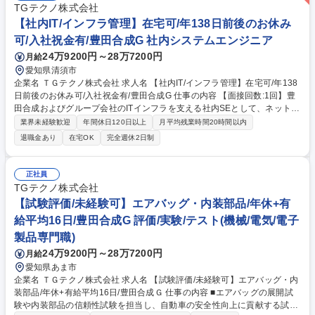
TGテクノ株式会社
【社内IT/インフラ管理】在宅可/年138日前後のお休み
可/入社祝金有/豊田合成G 社内システムエンジニア
24万9200円～28万7200円
月給
愛知県清須市
企業名 ＴＧテクノ株式会社 求人名 【社内IT/インフラ管理】在宅可/年138
日前後のお休み可/入社祝金有/豊田合成G 仕事の内容 【面接回数:1回】豊
田合成およびグループ会社のITインフラを支える社内SEとして、ネットワ
ーク・サーバーの保守運用やヘルプデスク対応、PCキッティングを担
業界未経験歓迎
年間休日120日以上
月平均残業時間20時間以内
当。サイバーセキュリティ強化に伴う増員募集です。 【具体的な業務内
退職金あり
在宅OK
完全週休2日制
容】■社内ヘルプデスク対応 ■PCキッティング・セットアップ ■社内サー
バーの保守・運用 ■社内ネットワークの保守・運用 ■ネットワーク機器の
管理・設定 ■ソフトウェアライセンス管理 ■システム障害・トラブル対応
正社員
■サイバーセキュリティ対策の運用・改善 ■グループ会社のITインフラ支援
TGテクノ株式会社
★ネットワーク・サーバー・セキュリティまで幅広く経験し、着実なスキ
【試験評価/未経験可】エアバッグ・内装部品/年休+有
ルアップを目指せる環境です。 募集職種 【社内IT/インフラ管理】在宅可/
給平均16日/豊田合成G 評価/実験/テスト(機械/電気/電子
年138日前後のお休み可/入社祝金有/豊田合成G
製品専門職)
24万9200円～28万7200円
月給
愛知県あま市
企業名 ＴＧテクノ株式会社 求人名 【試験評価/未経験可】エアバッグ・内
装部品/年休+有給平均16日/豊田合成Ｇ 仕事の内容 ■エアバッグの展開試
験や内装部品の信頼性試験を担当し、自動車の安全性向上に貢献する試験