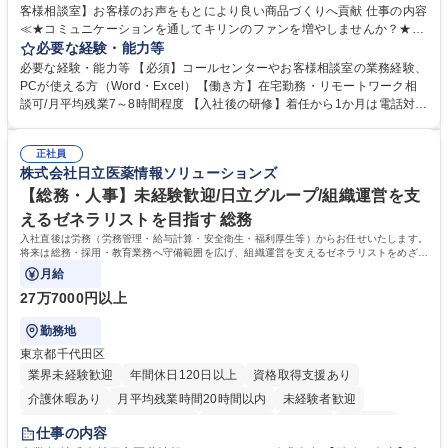
客様相談室】お客様のお声をもとにより良い商品づくりへ貢献 仕事の内容
≪★コミュニケーションを通してキリンのファンを増やしませんか？★≫
お客様のお声をより良い商品づくりに活かしていく上で、窓口となるお客
必要な経験・能力等
様相談室でのお仕事です。 日々お客様からいただくキリングループへのご
必要な経験・能力等 【必須】コールセンターやお客様相談室の業務経験、
意見を、企業活動に活かしています。お客様からの声に迅速かつ誠意をも
PCが使える方（Word・Excel）【働き方】在宅勤務・リモートワーク相
って対応、情報提供するとともにグループ内活動に反映しています。 【具
談可/月平均残業7～8時間程度 【入社後の研修】着任から1か月は電話対応
体的には】電話応対、メール、お手紙対応、ご指摘品調査報告書作成、有
のOJTを中心に実施し、電話対応に慣れた段階でメール・手紙のOJTを実
人チャットボット対応など。 【1日の対応件数】■電話：月間一人当たり
施する予定です。独り立ち以降もしっかりフォローする体制を整えていま
平均100件前後■メール・手紙：同上40件前後 募集職種 中野本社【お客様
正社員
すのでご安心ください。 【当社について】キリングループの広報機能を担
株式会社日立医薬情報ソリューションズ
相談室】お客様のお声をもとにより良い商品づくりへ貢献
う会社として、お客様との出会いを大切にし、磨き上げたホスピタリティ
を込めてコミュニケーションをとりながら広報関連業務を行っておりま
【総務・人事】未経験歓迎/日立グループ/組織運営を支
す。 学歴・資格 学歴：大学院 大学 高専 短大 専修学校 高校 語学力： 資
えるゼネラリストを目指す 総務
格：
入社直後は労務（労務管理・給与計算・安全衛生・福利厚生等）からお任せいたします。
将来は総務・採用・教育業務へ守備範囲を広げ、組織運営を支えるゼネラリストをめざせ
ます。
月給
27万7000円以上
勤務地
東京都千代田区
業界未経験歓迎
年間休日120日以上
資格取得支援あり
介護休暇あり
月平均残業時間20時間以内
未経験者歓迎
住宅手当あり
時短勤務あり
退職金あり
在宅OK
賞与あり
仕事の内容
育休あり
完全週休2日制
交通費支給
土日祝休み
寮・社宅あり