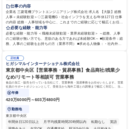
退職金あり
在宅OK
賞与あり
完全週休2日制
交通費支給
仕事の内容
駅近5分以内
土日祝休み
服装自由
寮・社宅あり
食事補助あり
企業名 三菱電機プラントエンジニアリング株式会社 求人名 【大阪】総務
人事＜未経験歓迎＞◇三菱電機G・社会インフラを支える/年休127日 仕事
の内容 総務・人事領域を中心に、これまでのご経験に応じて幅広くお任せ
します。 ＜具体的には＞ ・総務/人事労務（給与・社保・勤怠管理など）
必要な経験・能力等
・採用・教育研修 ・福利厚生運用 など ※基本的には事務所勤務ですが、
必要な経験・能力等 ＜職種未経験歓迎・業界未経験歓迎＞ ～総務、人事
採用や教育等の業務内容により、関西圏以外への日帰り・宿泊を伴う国内
のご経験が無い方でも、意欲のある方であれば未経験OK～ ■歓迎条件：総
出張もございます。 ※担当業務を持ちつつ、お互いに助け合いながら、総
務、人事のご経験をお持ちの方（業界不問） ■求める人物像：・社内外の
務部という組織として協力しながら進める体制です。 募集職種 【大阪】
関係各部門との調整を率先して行い、業務を円滑に遂行できる協調性やコ
総務人事＜未経験歓迎＞◇三菱電機G・社会インフラを支える/年休127日
ミュニケーション能力を持っている方 ・人事総務領域に興味がありゼネラ
正社員
リスト志向をお持ちの方 学歴・資格 学歴：大学院 大学 語学力： 資格：
ヒガシマルインターナショナル株式会社
東京都中央区【営業事務・貿易事務】食品商社/残業少
なめ/リモート等相談可 営業事務
食品の加工・販売を行っている当社にて、営業事務・貿易事務をお任せいたします。営業
社員のサポートポジションとして、受発注から海外工場との調整まで幅広く対応し、当社
事業の根幹を支えていただきます。
年俸
420万6000円～603万4800円
勤務地
東京都中央区
年間休日120日以上
月平均残業時間20時間以内
転勤なし
英語
退職金あり
在宅OK
交通費支給
駅近5分以内
土日祝休み