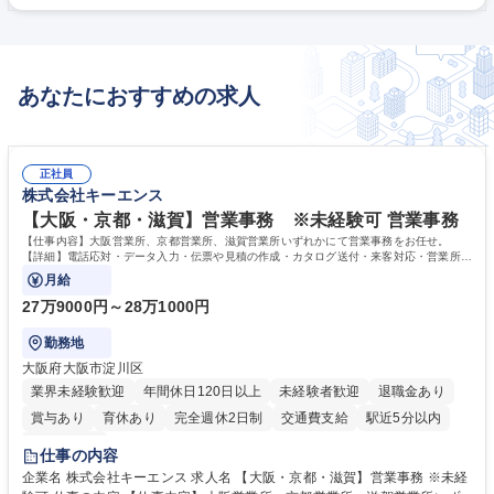
当いただく部品･製品を調整し選考を行います。 【業務内容一例】■CATIA
を用いた自動車部品の設計業務 ■性能・組立性・コスト・デザインを考慮
した仕様検討、基礎設計、詳細設計 ■3Dモデリングによる製品成立性の確
認および設計調整 ■顧客や関連部署との打ち合わせ・折衝による図面品質
あなたにおすすめの求人
向上 ■量産化を見据えた設計課題の洗い出し、改善提案 募集職種 【稲沢/
自動車部品設計】豊田合成G/年休+平均有休取得17日/入社祝金･退職金有
正社員
株式会社キーエンス
【大阪・京都・滋賀】営業事務 ※未経験可 営業事務
【仕事内容】大阪営業所、京都営業所、滋賀営業所いずれかにて営業事務をお任せ。
【詳細】電話応対・データ入力・伝票や見積の作成・カタログ送付・来客対応・営業所内
で発生する事務業務や業務改善をお任せ。
月給
27万9000円～28万1000円
勤務地
大阪府大阪市淀川区
業界未経験歓迎
年間休日120日以上
未経験者歓迎
退職金あり
賞与あり
育休あり
完全週休2日制
交通費支給
駅近5分以内
土日祝休み
仕事の内容
企業名 株式会社キーエンス 求人名 【大阪・京都・滋賀】営業事務 ※未経