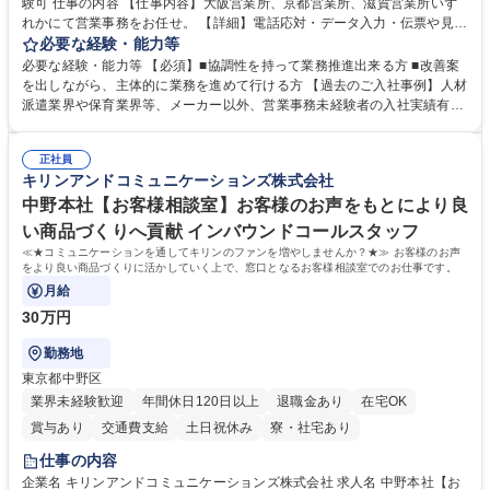
験可 仕事の内容 【仕事内容】大阪営業所、京都営業所、滋賀営業所いず
れかにて営業事務をお任せ。 【詳細】電話応対・データ入力・伝票や見積
の作成・カタログ送付・来客対応・営業所内で発生する事務業務や業務改
必要な経験・能力等
善をお任せ。 【教育制度】ご入社後、育成担当とペアになりながらOJTに
必要な経験・能力等 【必須】■協調性を持って業務推進出来る方 ■改善案
て業務を覚えていただくことが可能です。業務システムがきちんと構築さ
を出しながら、主体的に業務を進めて行ける方 【過去のご入社事例】人材
れているため、スムーズに仕事に慣れることができる環境です。また、
派遣業界や保育業界等、メーカー以外、営業事務未経験者の入社実績有
「チームで成果を出す文化」があり、良いやり方を積極的に共有しながら
【当社の事務職について】単なる事務ではなく主体性を発揮したサポート
常に改善を目指す風土のため、安心して業務に取り組んでいただけます。
により、キーエンスの付加価値向上に貢献します。ベースの定型業務に加
募集職種 【大阪・京都・滋賀】営業事務 ※未経験可
正社員
えて、お客様や社員の状況に合わせ、能動的なサポート、改善の動きも期
キリンアンドコミュニケーションズ株式会社
待され。組織を支えるスペシャリストとして、チームに貢献し、結果的に
社員から頼られる存在になることができます。平均19:30の退勤以降の業
中野本社【お客様相談室】お客様のお声をもとにより良
務の持ち帰りも禁止されており、メリハリのある働き方となります。 学
い商品づくりへ貢献 インバウンドコールスタッフ
歴・資格 学歴：大学院 大学 高専 短大 語学力： 資格：
≪★コミュニケーションを通してキリンのファンを増やしませんか？★≫ お客様のお声
をより良い商品づくりに活かしていく上で、窓口となるお客様相談室でのお仕事です。
月給
30万円
勤務地
東京都中野区
業界未経験歓迎
年間休日120日以上
退職金あり
在宅OK
賞与あり
交通費支給
土日祝休み
寮・社宅あり
仕事の内容
企業名 キリンアンドコミュニケーションズ株式会社 求人名 中野本社【お