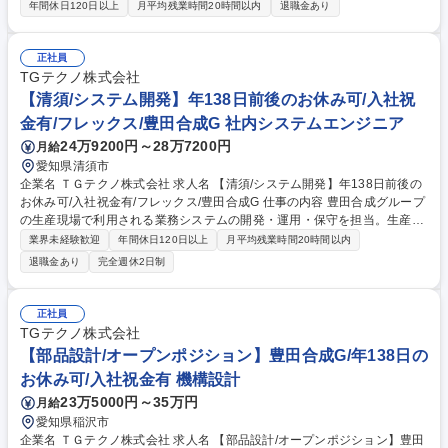
評価業務をお任せします。未経験からでも専門的な試験技術を習得できる
年間休日120日以上
月平均残業時間20時間以内
退職金あり
環境です。 【北島技術センター（内装部品関連）】内外装部品の信頼性試
験（耐熱・耐震試験など）/試験に必要な治具の組立業務/試験結果の確認
およびデータ整理 【美和技術センター（エアバッグ関連）】エアバッグの
正社員
展開試験/ダミーを用いた整備・計測・設備保全業務/エアバッグ展開に伴
TGテクノ株式会社
う周辺部品の組立、電気配線整備/展開試験時の動画撮影および結果データ
【清須/システム開発】年138日前後のお休み可/入社祝
の取りまとめ 募集職種 【試験評価/未経験可】エアバッグ・内装部品/年休
金有/フレックス/豊田合成G 社内システムエンジニア
+有給平均16日/豊田合成Ｇ
24万9200円～28万7200円
月給
愛知県清須市
企業名 ＴＧテクノ株式会社 求人名 【清須/システム開発】年138日前後の
お休み可/入社祝金有/フレックス/豊田合成G 仕事の内容 豊田合成グループ
の生産現場で利用される業務システムの開発・運用・保守を担当。生産管
理・会計システムを中心に、ユーザーと連携しながら製造業のDX推進と
業界未経験歓迎
年間休日120日以上
月平均残業時間20時間以内
継続的な改善に携わっていただきます。 【具体的には】■生産管理システ
退職金あり
完全週休2日制
ム・会計システムなどの設計・開発・運用・保守 ■ユーザーとの打ち合わ
せ・要件整理・改善提案 ■既存システムの機能改善・運用サポート ■トラ
ブル対応・保守・障害対応 【求める人物像】柔軟性を持ち、ユーザーの声
正社員
に耳を傾けられる方 募集職種 【清須/システム開発】年138日前後のお休
TGテクノ株式会社
み可/入社祝金有/フレックス/豊田合成G
【部品設計/オープンポジション】豊田合成G/年138日の
お休み可/入社祝金有 機構設計
23万5000円～35万円
月給
愛知県稲沢市
企業名 ＴＧテクノ株式会社 求人名 【部品設計/オープンポジション】豊田