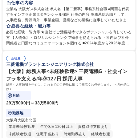
仕事の内容
企業名 大阪ガス株式会社 求人名 【第二新卒】事務系総合職 #関西を代表
するインフラ企業 #ポテンシャル採用 仕事の内容 事務系総合職として、
人事総務、資源海外、事業企画、営業などの業務に従事していただきま
す。 【業務内容の一例】■所属事業部の勤労業務 ■海外に関係する各種業
必要な経験・能力等
務 ■営業部門の企画スタッフ、ルート営業 【キャリアパス】入社後の配属
必要な経験・能力等 ★当社でご活躍期待できるポテンシャルを有している
ポジションで一定期間ご活躍頂いた後、本人の適性及び将来のキャリアを
方 【人物像】・ロジカルシンキングで物事を捉えられる ・社内及び社外
鑑みてジョブローテーションを行います。 【育成】OJTでの現場育成や研
関係者と円滑なコミュニケーションを図れる ■2024年度から2026年度ま
修カリキュラムを通じて、Daigasグループの業務で必要となる知識につい
での3ヵ年を対象とする「Daigasグループ中期経営計画2026」を策定しま
て学んでいただきます。 募集職種 【第二新卒】事務系総合職 #関西を代
した。https://www.osakagas.co.jp/company/press/pr2024/1777576_564
表するインフラ企業 #ポテンシャル採用
正社員
72.html ■エネルギーセキュリティの不安定化や気候変動による自然災害の
三菱電機プラントエンジニアリング株式会社
甚大化など、これまで以上に社会課題解決の重要性が高まっています。
「未来の日常」の創造に向けて持続可能な社会の実現に貢献してまいりま
【大阪】総務人事<未経験歓迎> 三菱電機G・社会イン
す。 学歴・資格 学歴：大学院 大学 語学力： 資格：
フラを支える/年休127日 採用人事
総務・人事領域を中心に、これまでのご経験に応じて幅広くお任せします。 ＜具体的に
は＞
月給
29万5000円～33万5000円
勤務地
大阪府大阪市北区
業界未経験歓迎
年間休日120日以上
資格取得支援あり
未経験者歓迎
住宅手当あり
時短勤務あり
経験者歓迎