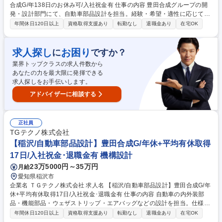
合成G/年138日のお休み可/入社祝金有 仕事の内容 豊田合成グループの開
発・設計部門にて、自動車部品設計を担当。経験・希望・適性に応じて最
適な製品領域へ配属し、仕様検討から3D設計、設計調整、量産化まで一
年間休日120日以上
資格取得支援あり
転勤なし
退職金あり
在宅OK
貫して携われる環境です。 経験･スキルに応じて、下記いずれかの製品・
開発領域をご担当 【担当製品例】自動車内装部品/自動車外装部品/ウェザ
ストリップ/エアバッグ関連部品/各種樹脂・ゴム製品/機能部品 など 【具体
求人探し
お困り
に
ですか？
的な業務内容】■CATIAを用いた3D設計・モデリング ■製品仕様の検討・
業界トップクラスの求人件数から
設計構想 ■製品成立性の検討および設計改善 ■顧客・関連部署との打ち合
あなたの力を最大限に発揮できる
わせ・設計調整 ■量産化に向けた設計課題の抽出・改善提案 募集職種
求人探しをお手伝いします。
【部品設計/オープンポジション】豊田合成G/年138日のお休み可/入社祝金
有
アドバイザーに相談する
正社員
TGテクノ株式会社
【稲沢/自動車部品設計】豊田合成G/年休+平均有休取得
17日/入社祝金･退職金有 機構設計
23万5000円～35万円
月給
愛知県稲沢市
企業名 ＴＧテクノ株式会社 求人名 【稲沢/自動車部品設計】豊田合成G/年
休+平均有休取得17日/入社祝金･退職金有 仕事の内容 自動車の内外装部
品・機能部品・ウェザストリップ・エアバッグなどの設計を担当。仕様検
討から3D設計、関係部署との調整、量産化まで一貫して携わり、性能・
年間休日120日以上
資格取得支援あり
転勤なし
退職金あり
在宅OK
品質・コストを考慮した製品開発を担います。 ※経験･適性に応じて、担