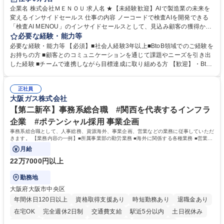
駅近5分以内
土日祝休み
服装自由
企業名 株式会社ＭＥＮＯＵ 求人名 ★【未経験歓迎】AIで製造業の未来を
変えるインサイドセールス 仕事の内容 ノーコードで検査AIを開発できる
「検査AI MENOU」のインサイドセールスとして、見込み顧客の獲得から
商談機会の創出までを担っていただきます。マーケティングとフィールド
必要な経験・能力等
セールスをつなぐ役割として、 適切なタイミングで顧客とコミュニケーシ
必要な経験・能力等 【必須】■社会人経験3年以上■BtoB領域でのご経験を
ョンを取りながら、受注につながる商談機会の最大化を目指します。 【具
お持ちの方 ■顧客とのコミュニケーションを通じて課題やニーズを引き出
体的な仕事内容】 リードへの電話・メールによるアプローチ/リードナー
した経験 ■チームで連携しながら目標達成に取り組める方 【歓迎】・BtoB
チャリングおよび商談創出/CRMを活用した顧客情報の管理・分析/マーケ
SaaS企業での営業またはインサイドセールス経験 ・製造業向けの営業経
ティング施策と連携したフォローアップ/商談化率向上に向けた改善提案・
験 ・オフライン・オンラインセミナー登壇経験 ・マーケティング施策の
実行/フィールドセールスへの案件連携 募集職種 ★【未経験歓迎】AIで製
正社員
企画・実行経験 ・CRM・リードナーチャリングに関する知見 ・データを
大阪ガス株式会社
造業の未来を変えるインサイドセールス
もとに営業プロセスを改善した経験 学歴・資格 学歴：大学院 大学 高専 短
大 専修学校 高校 語学力： 資格：
【第二新卒】事務系総合職 #関西を代表するインフラ
企業 #ポテンシャル採用 事業企画
事務系総合職として、人事総務、資源海外、事業企画、営業などの業務に従事していただ
きます。 【業務内容の一例】■所属事業部の勤労業務 ■海外に関係する各種業務 ■営業部
門の企画スタッフ、ルート営業
月給
22万7000円以上
勤務地
大阪府大阪市中央区
年間休日120日以上
資格取得支援あり
時短勤務あり
退職金あり
在宅OK
完全週休2日制
交通費支給
駅近5分以内
土日祝休み
服装自由
第二新卒歓迎
寮・社宅あり
食事補助あり