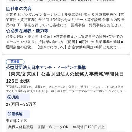
仕事の内容
企業名 ヒガシマルインターナショナル株式会社 求人名 東京都中央区【営
業事務・貿易事務】食品商社/残業少なめ/リモート等相談可 仕事の内容 食
品の加工・販売を行っている当社にて、営業事務・貿易事務をお任せいた
します。営業社員のサポートポジションとして、受発注から海外工場との
必要な経験・能力等
調整まで幅広く対応し、当社事業の根幹を支えていただきます。 ■受発注
必要な経験・能力等 【必須】■営業事務または貿易事務の経験■英語での
業務、請求書発行 ■海外工場とのスケジュール調整 ■在庫管理 ■輸入書類
メールのやり取りに抵抗感の無い方 【尚可】■商社での営業事務の経験■
の確認・作成 ■配送手配 ■通関業者を通して行う輸出入業全般 ■倉庫との
通関業務の経験。 【働き方について】所定労働時間は7時間と短めで、残
倉入れ調整等 ※ゼネラリストとしてのキャリアアップを目指すことが可能
業も月平均20時間以下です。時差出勤制度や週1日のリモート勤務も相談
です。単に商品を販売するだけでなく原料の仕入れから販売までをトータ
可能で、ワークライフバランスを保ち長期就業しやすい環境です。 【当社
ルプロデュースしているため、商品に関わる全ての業務をサポート頂きま
正社員
の強み】1991年の設立以来、外食産業を中心としたお客様の多様なニー
公益財団法人日本アンチ・ドーピング機構
す。 募集職種 東京都中央区【営業事務・貿易事務】食品商社/残業少なめ/
ズに沿った冷凍水産物等の生産・輸入・販売を一貫して手掛けています。
リモート等相談可
自社工場と海外拠点の強固な連携によるワンストップサービスが最大の強
【東京/文京区】公益財団法人の総務人事業務/年間休日
みです。 学歴・資格 学歴：大学院 大学 語学力：英語 資格：
125日 総務
下記業務を部長1名、課長1名、メンバー2名で分担して遂行しています。 はじめは担当
者として業務を覚えていただき、ゆくゆくはリーダーやマネージャーポジションとして活
躍いただくことを期待しています。
月給
27万円～35万円
勤務地
東京都文京区
業界未経験歓迎
副業・WワークOK
年間休日120日以上