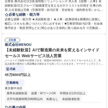
企業名 株式会社日立医薬情報ソリューションズ 求人名 【総務・人事】未
経験歓迎/日立グループ/組織運営を支えるゼネラリストを目指す 仕事の内
容 入社直後は労務（労務管理・給与計算・安全衛生・福利厚生等）からお
任せいたします。将来は総務・採用・教育業務へ守備範囲を広げ、組織運
必要な経験・能力等
営を支えるゼネラリストをめざせます。 ・初期業務：労働時間管理、給与
必要な経験・能力等 ★未経験歓迎！ ★人事・総務領域を横断的に経験し
計算、社会保険対応、福利厚生管理、安全衛生、健康経営推進等をお任せ
幅広いスキルを身につけたい方におすすめ！ ■労務管理(給与計算・社会保
します。ご経験に応じて、休職者管理など、幅広く経験を積んでいただき
険手続き・勤怠管理など)に関心があり主体的に取り組める方 ※労務経験
ます。 ・将来的な広がり：総務・採用・教育・税務対応・経営企画等。
者は早期にご活躍いただけます。 ■チームで仕事を推進できる方■将来は
★メンバーがマンツーマンで丁寧に教えるため、ご経験が浅くても安心！
マネジメント職として活躍したい 【尚可】■人事、労務、採用、教育業務
幅広く経験を積みたい意欲がある方に最適な環境です。 募集職種 【総
正社員
のご経験 ■労務管理（給与計算・社会保険手続き・勤怠管理など）の経験
株式会社MENOU
務・人事】未経験歓迎/日立グループ/組織運営を支えるゼネラリストを目
■衛生管理者の資格をお持ちの方 学歴・資格 学歴：大学院 大学 高専 短大
指す
専修学校 高校 語学力： 資格：
【未経験歓迎】AIで製造業の未来を変えるインサイド
セールス Webサービス法人営業
ノーコードで検査AIを開発できる「検査AI MENOU」のインサイドセールスとして、見
込み顧客の獲得から商談機会の創出までを担っていただきます。マーケティングとフィー
ルドセールスをつなぐ役割として、
月給
45万8000円以上
勤務地
東京都中央区
業界未経験歓迎
副業・WワークOK
年間休日120日以上
月平均残業時間20時間以内
転勤なし
未経験者歓迎
時短勤務あり
経験者歓迎
在宅OK
完全週休2日制
交通費支給
仕事の内容