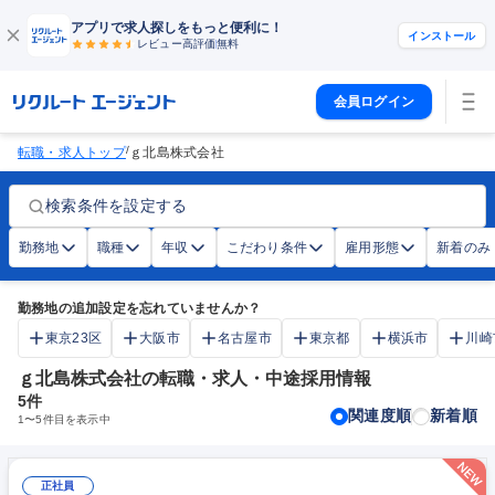
アプリで求人探しをもっと便利に！
インストール
レビュー高評価
無料
会員ログイン
/
転職・求人トップ
ｇ北島株式会社
検索条件を設定する
勤務地
職種
年収
こだわり条件
雇用形態
新着のみ
勤務地の追加設定を忘れていませんか？
東京23区
大阪市
名古屋市
東京都
横浜市
川崎
ｇ北島株式会社の転職・求人・中途採用情報
5
件
関連度順
新着順
1
〜
5
件目を表示中
正社員