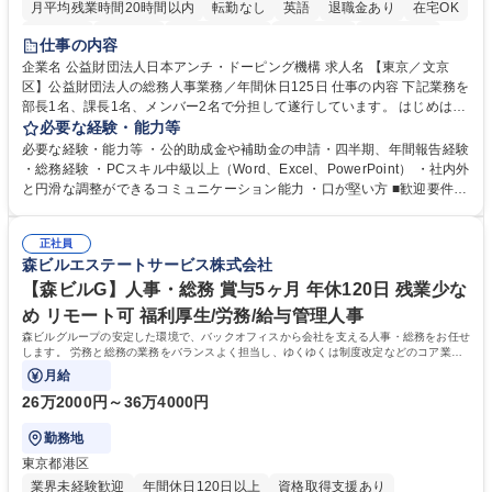
月平均残業時間20時間以内
転勤なし
英語
退職金あり
在宅OK
賞与あり
育休あり
完全週休2日制
交通費支給
土日祝休み
仕事の内容
食事補助あり
企業名 公益財団法人日本アンチ・ドーピング機構 求人名 【東京／文京
区】公益財団法人の総務人事業務／年間休日125日 仕事の内容 下記業務を
部長1名、課長1名、メンバー2名で分担して遂行しています。 はじめは担
当者として業務を覚えていただき、ゆくゆくはリーダーやマネージャーポ
必要な経験・能力等
ジションとして活躍いただくことを期待しています。 【総務・人事グルー
必要な経験・能力等 ・公的助成金や補助金の申請・四半期、年間報告経験
プの業務内容】 ・人事制度関連 ・採用活動 ・教育研修の企画、実行 ・勤
・総務経験 ・PCスキル中級以上（Word、Excel、PowerPoint） ・社内外
怠管理 ・官公庁への各種提出 ・法定の会議運営（評議員会、理事会） ・
と円滑な調整ができるコミュニケーション能力 ・口が堅い方 ■歓迎要件
コンプライアンス ・内部規程やルールの管理、整備、文書管理 ・契約関
・採用業務経験 ・英語に抵抗がない方 ・営業経験 学歴・資格 学歴：大学
連 ・衛生管理 ・防災関連・公的助成金の管理・オフィス、ファシリティ
院 大学 高専 短大 専修学校 高校 語学力： 資格：
管理 ・福利厚生関連 ・職員からの問合せ、相談対応 ・その他日常の総務
正社員
森ビルエステートサービス株式会社
業務全般 募集職種 【東京／文京区】公益財団法人の総務人事業務／年間
休日125日
【森ビルG】人事・総務 賞与5ヶ月 年休120日 残業少な
め リモート可 福利厚生/労務/給与管理人事
森ビルグループの安定した環境で、バックオフィスから会社を支える人事・総務をお任せ
します。 労務と総務の業務をバランスよく担当し、ゆくゆくは制度改定などのコア業務
にも挑戦できる、やりがいある環境です。
月給
26万2000円～36万4000円
勤務地
東京都港区
業界未経験歓迎
年間休日120日以上
資格取得支援あり