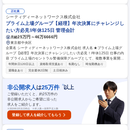
Sや量販店、ドラッグストアに提案いただきます。 【詳細】■マネジメン
ト業務全般■仕入品目の検討、仕入先の選定、交渉等(国内海外どちらも)■
GMS/ドラッグストア/コンビニ等本部への商品提案、店舗フォロー■自社O
正社員
EM製品の企画、プロモーション施策立案【事業内容】■鶏卵・鶏卵加工食
シーティディーネットワークス株式会社
品の販売■飲料品の販売■青果品の販売■菓子類の販売■独自製品の開発・
プライム上場グループ【経理】年次決算にチャレンジし
企画・販売 募集職種 大阪【マネージャー/食品営業】大手GMS等へ営業/商
たい方必見!/年休125日 管理会計
品企画やマネジメント等幅広
25万円～46万6666円
月給
東京都中央区
企業名 シーティディーネットワークス株式会社 求人名 ★プライム上場グ
ループ【経理】年次決算にチャレンジしたい方必見！/年休125日 仕事の内
容 プライム上場のセントラル警備保障グループとして、複数事業を展開す
る当社において、経理業務をお任せします。当社および子会社であるグラ
年間休日120日以上
資格取得支援あり
転勤なし
時短勤務あり
スフィアジャパンを管理していただきます。 【具体的に】経費精算や会計
退職金あり
完全週休2日制
土日祝休み
システムを用いた入力・集計、各種仕分け入力などの日次業務から、締め
処理・月次決算や給与計算などの月次業務をメインにお任せします。業務
経験は問いませんが、年次業務(決算処理・財務諸表作成・税務など)もお
※
非公開求人
25
万件
は
以上
任せしたいため、経理としての経験を活かしつつ、年次業務にもチャレン
ご登録いただくと、約
25
万件の
ジしたい、経理としてキャリアアップしたいという方にピッタリのポジシ
非公開求人からご希望に沿った
ョンです！ 募集職種 ★プライム上場グループ【経理】年次決算にチャレ
求人をご紹介します。
ンジしたい方必見！/年休125日
※
2026年3月31日時点 ※求人数＝採用予定人数
登録して求人を紹介してもらう