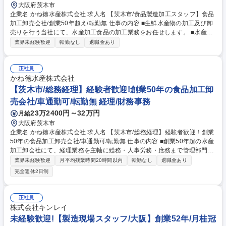
大阪府茨木市
企業名 かね徳水産株式会社 求人名 【茨木市/食品製造加工スタッフ】食品
加工卸売会社/創業50年超え/転勤無 仕事の内容 ■生鮮水産物の加工及び卸
売りを行う当社にて、水産加工食品の加工業務をお任せします。 ■水産加
工食品（塩干商品等）の仕分け、ピッキング、梱包出荷業務等 ■生鮮鮮魚
業界未経験歓迎
転勤なし
退職金あり
や水産加工品（刺身・寿司パック商品）の調理加工、盛り付け、梱包出荷
業務等 ■炊飯業務・しゃり・しゃり玉加工製造（特許取得）及び梱包出荷
業務等 ※ご本人のご希望と適正を重視し、十分なお話合いのうえ配属を決
正社員
定いたします。 募集職種 【茨木市/食品製造加工スタッフ】食品加工卸売
かね徳水産株式会社
会社/創業50年超え/転勤無
【茨木市/総務経理】経験者歓迎!創業50年の食品加工卸
売会社/車通勤可/転勤無 経理/財務事務
23万2400円～32万円
月給
大阪府茨木市
企業名 かね徳水産株式会社 求人名 【茨木市/総務経理】経験者歓迎！創業
50年の食品加工卸売会社/車通勤可/転勤無 仕事の内容 ■創業50年超の水産
加工卸会社にて、経理業務を主軸に総務・人事労務・庶務まで管理部門業
務を幅広くお任せします。ご経験や適性に応じて、早い段階から様々な業
業界未経験歓迎
月平均残業時間20時間以内
転勤なし
退職金あり
務に挑戦可能です。 ■日次会計処理・伝票起票 ■月次決算・年次決算業務
完全週休2日制
のサポート ■給与計算や社会保険手続き等の人事労務、庶務業務 ■ファイ
リング、その他資料整理などの総務・管理業務全般 ※組織メンバーでお互
いに業務をサポートし合いながらチームで仕事を進めます。 募集職種
正社員
【茨木市/総務経理】経験者歓迎！創業50年の食品加工卸売会社/車通勤可/
株式会社キンレイ
転勤無
未経験歓迎!【製造現場スタッフ/大阪】創業52年/月桂冠