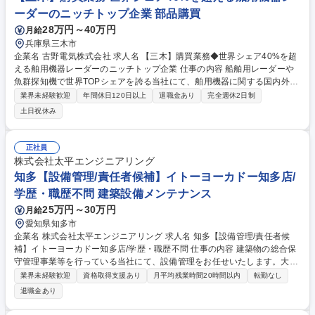
ーダーのニッチトップ企業 部品購買
28万円～40万円
月給
兵庫県三木市
企業名 古野電気株式会社 求人名 【三木】購買業務◆世界シェア40%を超
える舶用機器レーダーのニッチトップ企業 仕事の内容 船舶用レーダーや
魚群探知機で世界TOPシェアを誇る当社にて、舶用機器に関する国内外の
部材の購買業務をお任せします。納期遵守率の向上や不適合率の低下を目
業界未経験歓迎
年間休日120日以上
退職金あり
完全週休2日制
指して日々仕入先とやり取りをしています。 【詳細】■仕入先への発注・
土日祝休み
納期管理・見積業務■仕入先管理業務（価格・品質・取引情報などの維持
管理）※Excel(関数/マクロ)使用 【仕事の進め方】週1回程度での定例が
あり、進捗をフォロー。基本的には事務所での業務ですが、社内の生産部
正社員
門や取引先への訪問が発生することもあります。 【ご期待】入社後は当社
株式会社太平エンジニアリング
製品知識や商流を学びながら業務に慣れ、将来的には中核人材としてご活
知多【設備管理/責任者候補】イトーヨーカドー知多店/
躍いただきたいと考えております。 募集職種 【三木】購買業務◆世界シ
学歴・職歴不問 建築設備メンテナンス
ェア40%を超える舶用機器レーダーのニッチトップ企業
25万円～30万円
月給
愛知県知多市
企業名 株式会社太平エンジニアリング 求人名 知多【設備管理/責任者候
補】イトーヨーカドー知多店/学歴・職歴不問 仕事の内容 建築物の総合保
守管理事業等を行っている当社にて、設備管理をお任せいたします。大型
ショッピングモール「イトーヨーカドー知多店」の建物・設備を守る施設
業界未経験歓迎
資格取得支援あり
月平均残業時間20時間以内
転勤なし
管理スタッフとしてご活躍いただきます。 お客様や店舗スタッフの方々
退職金あり
が、安心・快適に過ごせる環境を一緒につくりましょう。■主な業務内
容・建築設備（空調・電気・給排水など）の監視、運転等の管理業務・定