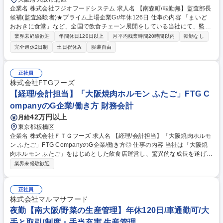
企業名 株式会社フジオフードシステム 求人名 【南森町/転勤無】監査部長
候補(監査経験者)★プライム上場企業Gr/年休126日 仕事の内容 「まいど
おおきに食堂」など、全国で飲食チェーン展開をしている当社にて、監査
部長候補として下記の業務をお任せいたします。 【業務概要】◆部下のマ
業界未経験歓迎
年間休日120日以上
月平均残業時間20時間以内
転勤なし
ネジメント/ 内部監査/ リスク評価/ コンプライアンス監視 / 社員教育/ 改善
完全週休2日制
土日祝休み
服装自由
提案・フォローアップ/ 監査報告書のチェック 【評価制度】頑張りや成果
を正しく評価してくれる会社です。入社後数年で部長職を担っている社員
や、一年前の入社時と比較して、年収が10％以上増えているメンバーもい
正社員
ます。年に1度の昇給もございます。 募集職種 【南森町/転勤無】監査部
株式会社FTGフーズ
長候補(監査経験者)★プライム上場企業Gr/年休126日
【経理/会計担当】「大阪焼肉ホルモン ふたご」FTG C
ompanyのG企業/働き方 財務会計
42万円以上
月給
東京都板橋区
企業名 株式会社ＦＴＧフーズ 求人名 【経理/会計担当】「大阪焼肉ホルモ
ン ふたご」FTG CompanyのG企業/働き方◎ 仕事の内容 当社は「大阪焼
肉ホルモン ふたご」をはじめとした飲食店運営し、驚異的な成長を遂げて
いるFTG Companyのグループ企業です。2014年にFTG Companyの物流
業界未経験歓迎
拠点として開業し、現在では食肉原料販売・加工・物流 を行っています。
そんな当社で、入力業務や小口精算のチェックから月次決算まで幅広い経
理・会計業務をお任せします。 【具体的には】ひととおりの経理業務に携
正社員
わっていただきますが、主に、月次決算のチェック、固定資産・資金管
株式会社マルマサフード
理、税理士対応など管理監督者業務をお願いしたいと思っています。ご経
夜勤【南大阪/野菜の生産管理】年休120日/車通勤可/大
験にあわせて業務を調整いたしますのでご安心ください！ 募集職種 【経
手と取引/制度・手当充実 生産管理