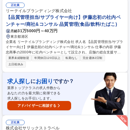
期的な日常点検による施設環境の安全確保・万一の際の異常・故障対応
正社員
（一次対応を含む初期対応）◎この街のランドマークを支えるやりがいの
リーテイルブランディング株式会社
ある仕事を始めてみませんか。 【業務内容の変更範囲】当社の指定する業
【品質管理担当/サプライヤー向け】伊藤忠初の社内ベ
務 募集職種 知多【設備管理/責任者候補】イトーヨーカドー知多店/学歴・
ンチャー/商社&コンサル 品質管理(食品/飲料/たばこ)
職歴不問
31万5000円～40万円
月給
東京都港区
企業名 リーテイルブランディング株式会社 求人名 【品質管理担当/サプラ
イヤー向け】伊藤忠初の社内ベンチャー/商社&コンサル 仕事の内容 伊藤
忠商事の2000年に社内ベンチャーとして設立され、店舗の総合支援サー
ビスを提供する総合商社である弊社にて、お取引様(サプライヤー)に対し
業界未経験歓迎
年間休日120日以上
転勤なし
完全週休2日制
現地視察や下記品質管理に伴う業務を行っていただきます。 ■商品規格
土日祝休み
書・原材料規格書の作成/管理■品質基準・検査基準の策定■新規商品の品
質チェック■原材料の表示・アレルゲン確認■HACCPに基づく衛生管理の
運用■店舗・工場の衛生基準策定■衛生監査■衛生教育■異物混入・品質不
求人探し
お困り
に
ですか？
良の原因調査■再発防止策の策定■顧客クレームの品質面での対応■食品表
業界トップクラスの求人件数から
示法対応■栄養成分表示の確認■アレルゲン表示チェック■法改正への対応
あなたの力を最大限に発揮できる
■店舗スタッフへの衛生教育■品質マニュアル整備など 募集職種 【品質管
求人探しをお手伝いします。
理担当/サプライヤー向け】伊藤忠初の社内ベンチャー/商社&コンサル
アドバイザーに相談する
正社員
株式会社サリックストラベル