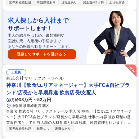
次決算・各種報告書の作成・税務申告・税理士対応・部下のマネジメント
業界未経験歓迎
時短勤務あり
退職金あり
完全週休2日制
土日祝休み
など幅広い業務に携わっていただきます。 当社は給食事業のサービス向上
とグループ経営の効率化を図るため、間接部門の集約のため設立した会社
です。変革中の弊社で管理部門の旗振り役をお任せします。給食事業を主
求人探し
入社まで
から
軸に外食・レストラン事業、ケータリング事業などを手がける創業以来の
サポートします！
「食は一個人の事業ではなく、社会事業である」の精神の基、「総合食事
産業への進化」を続ける成長企業です。高齢化に伴い、福祉施設や病院給
求人の紹介をはじめ、書類添削や
食等の分野を中心に売上上昇中です。 募集職種 【大阪/経理(部長候補)】
面談対策、内定後の手続きまで
福祉施設・病院・学校の給食など多角的事業を展開中
あなたの転職活動をサポートします。
登録してサポートを受ける
正社員
株式会社サリックストラベル
神奈川【飲食/エリアマネージャー】大手FC&自社ブラ
ンド/店長から早期昇進 飲食店長/支配人
38万円～52万円
月給
神奈川県川崎市高津区
企業名 株式会社サリックストラベル 求人名 神奈川【飲食/エリアマネージ
ャー】大手FC&自社ブランド/店長から早期昇進 仕事の内容 複数店舗の営
業責任者として担当店舗の人材育成と組織形成、経営管理を行います。店
舗運営全般の指導に加えメニュー改定や店舗の改装計画など大きな裁量を
業界未経験歓迎
転勤なし
退職金あり
持って幅広い業務に挑戦できる魅力的なポジションです。 【具体的業務】