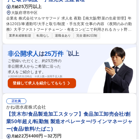
理/会計担当】「大阪焼肉ホルモン ふたご」FTG CompanyのG企業/働き方
25万円以上
月給
◎
大阪府堺市中区
企業名 株式会社マルマサフード 求人名 夜勤【南大阪/野菜の生産管理】年
休120日/車通勤可/大手と取引/制度・手当充実 仕事の内容 《夜間のみの勤
務》大手ファストフードチェーン・有名コンビニで利用されるカット野菜
の入荷から出荷までの製造ラインに入り込み、人やモノの動きを管理する
業界未経験歓迎
転勤なし
退職金あり
完全週休2日制
業務が主なお仕事です。クリーンな環境下で働けます。 【詳細】 ■作業配
置：当日の人員配置が計画通りか確認 ■進捗管理：時間ごとの出来高をモ
ニタリング ■段取り・調整：進捗状況に応じた調整、配置の指示 ■翌日に
※
非公開求人
25
万件
は
以上
向けた進捗確認、試運転 ■事務作業：帳票まとめ、データ入力、日報作
ご登録いただくと、約
25
万件の
成、生産計画の見直し 募集職種 夜勤【南大阪/野菜の生産管理】年休120
非公開求人からご希望に沿った
日/車通勤可/大手と取引/制度・手当充実
求人をご紹介します。
※
2026年3月31日時点 ※求人数＝採用予定人数
登録して求人を紹介してもらう
正社員
かね徳水産株式会社
【茨木市/食品製造加工スタッフ】食品加工卸売会社/創
業50年超え/転勤無 製造オペレーター/ラインマネージャ
ー(食品/飲料/たばこ)
22万4400円～32万円
月給