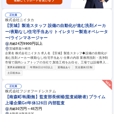
登録してサポートを受ける
正社員
株式会社ニイタカ
【茨城】製造スタッフ 設備の自動化が進む洗剤メーカ
ー/夜勤なし/住宅手当あり トイレタリー製造オペレータ
ー/ラインマネージャー
24万9900円以上
月給
茨城県龍ケ崎市
企業名 株式会社ニイタカ 求人名 【茨城】製造スタッフ◆設備の自動化が
進む洗剤メーカー/夜勤なし/住宅手当あり 仕事の内容 業務用洗剤・洗浄剤
市場で国内シェアトップの当社で,製造工程をお任せ。工場では設備導入に
よる省人化が進む中で,品質を左右する工程や原料投入等,人の目や手でし
業界未経験歓迎
年間休日120日以上
退職金あり
完全週休2日制
かできない工程をお願いします。 【具体的には】 ◆多品種少量の業務用
土日祝休み
洗剤を製造しているため,製品ごとに泡立ちや濃度などの特性が異なりま
す。そのため,原料の投入タイミングや切り替え時のタンク洗浄等を行って
いただきながら品質担保・管理をお願いします。 ◆生産に不具合が出ない
正社員
よう簡単な機械のメンテナンスやより効率的な手順がないかチームで「改
株式会社フジオフードシステム
善活動」を行っていただきます。 募集職種 【茨城】製造スタッフ◆設備
【南森町/転勤無】監査部長候補(監査経験者) プライム
の自動化が進む洗剤メーカー/夜勤なし/住宅手当あり
上場企業Gr/年休126日 内部監査
30万円～45万円
月給
大阪府大阪市北区