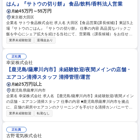
はん』『サトウの切り餅』 食品/飲料/香料法人営業
45万円～55万円
月給
東京都大田区
企業名 サトウ食品株式会社 求人名 大田区【食品営業(課長候補)】東証S上
場『サトウのごはん』『サトウの切り餅』 仕事の内容 高品質なパックご
飯を中心にシェア拡大を続ける当社にて、営業職（課長候補）をお任せ。
卸店や小売店に対して同社製品の取扱促進や販売促進を行い、消費者との
業界未経験歓迎
退職金あり
購買接点を広げていただきます。消費者の食シーンを 考慮した販売促進企
画などを通じて、得意先企業と自社の双方の売上・利益向上を図ります。
ご経験に応じてマネジメントもお任せする課長候補のポジションとなりま
正社員
す。 【業務詳細】 担当エリア内の、問屋・商社を通じた業務用製品の販
幸栄株式会社
売や、大手外食・中食企業、大手加工食品メーカー、大手小売り、コンビ
【鹿児島/薩摩川内市】未経験歓迎/夜間メインの店舗・
ニエンスストア等への業務用製品の営業 募集職種 大田区【食品営業(課長
エアコン清掃スタッフ 清掃管理/運営
候補)】東証S上場『サトウのごはん』『サトウの切り餅』
25万円以上
月給
鹿児島県薩摩川内市
企業名 幸栄株式会社 求人名 【鹿児島/薩摩川内市】未経験歓迎/夜間メイン
の店舗・エアコン清掃スタッフ 仕事の内容 ■鹿児島県薩摩川内市を拠点
に、店舗の厨房やエアコンのクリーニングを手がける清掃カンパニーで
す。今回は、外食店舗等の夜間清掃をメインにご担当いただく「清掃スタ
業界未経験歓迎
転勤なし
ッフ」のポジションを新たに募集いたします。 【詳細】■外食チェーン店
での床清掃や、病院等のエアコン清掃などをお任せします。1日の担当件
数は2～3件程度、各現場へは最低2名以上のチームで対応し入社直後は代
正社員
表を含めた3名体制で現場に入ります。丁寧にお仕事を教えますので未経
古野電気株式会社