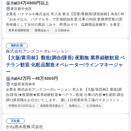
34万4800円以上
月給
なら、ハナマルキ』で圧倒的知名度
東京都中央区
企業名 ハナマルキ株式会社 求人名 東京【営業/業務用/課長候補】有名CM
『おみそなら、ハナマルキ』で圧倒的知名度 仕事の内容 業務用営業の課
長候補として当社の商品（みそ、即席みそ汁、塩麹商品各種等）を東京・
神奈川・千葉の業務用の食品問屋を通じ、外食産業やスーパー・コンビ
業界未経験歓迎
退職金あり
土日祝休み
ニ、学校総菜、病院、ホテル/レジャー等に提案します。 伝統ある『み
そ』に加え、特許技術を活かした『液体塩こうじ』や『熟成こうじパウダ
ー』など、世界中のシェフが注目する革新的な自社製品を提案できます。
契約社員
素材本来の旨みを引き出し、冷めても美味しい料理を実現する力は、外食
株式会社アンズコーポレーション
や中食業界のメニュー開発において強力な武器になります。伝統と革新を
【大阪/富田林】製造(調合/課長) 夜勤無 業界経験歓迎 ベ
武器に、クライアントと共に新たな「食のスタンダード」を創り出す喜び
テラン歓迎 化粧品製造オペレーター/ラインマネージャ
を体感できます 募集職種 東京【営業/業務用/課長候補】有名CM『おみそ
ー
なら、ハナマルキ』で圧倒的知名度
42万円～48万4000円
月給
大阪府富田林市
企業名 株式会社アンズコーポレーション 求人名 【大阪/富田林】製造(調
合/課長)★夜勤無★業界経験歓迎★ベテラン歓迎 仕事の内容 ■生産部 調合
課の課長職をお任せいたします。 週に1日程度奈良工場のマネジメントの
ため、奈良工場に勤務いただくことを想定しています。 【調合課の業務内
年間休日120日以上
資格取得支援あり
転勤なし
土日祝休み
容】 化粧品や医薬部外品の原料の計量や混ぜ合わせる調合、リップクリー
ムの充填作業などの製造業務。 募集職種 【大阪/富田林】製造(調合/課長)
★夜勤無★業界経験歓迎★ベテラン歓迎
正社員
かね徳水産株式会社