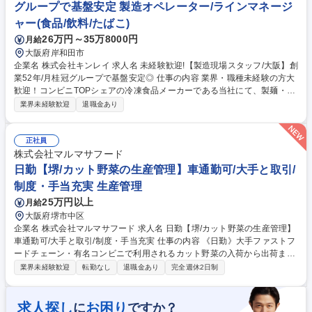
グループで基盤安定 製造オペレーター/ラインマネージ
ャー(食品/飲料/たばこ)
26万円～35万8000円
月給
大阪府岸和田市
企業名 株式会社キンレイ 求人名 未経験歓迎!【製造現場スタッフ/大阪】創
業52年/月桂冠グループで基盤安定◎ 仕事の内容 業界・職種未経験の方大
歓迎！コンビニTOPシェアの冷凍食品メーカーである当社にて、製麺・調
理・盛り付け等の各工程の管理をお任せします。現場のパート社員と協力
業界未経験歓迎
退職金あり
し、高品質な商品作りを支える仕事です。 【入社後】研修期間では、全工
程（製麺・調理・製造ライン管理部門）の業務内容の経験・把握をしてい
ただきます。 【仕事イメージ】グループでローテンションを組んで仕事を
正社員
するため全工程に関わることが可能です。 【キャリアプラン】製造現場の
株式会社マルマサフード
リーダーや工場のマネージャーといった管理職や生産技術のスペシャリス
日勤【堺/カット野菜の生産管理】車通勤可/大手と取引/
トを目指していただけます！ 募集職種 未経験歓迎!【製造現場スタッフ/大
制度・手当充実 生産管理
阪】創業52年/月桂冠グループで基盤安定◎
25万円以上
月給
大阪府堺市中区
企業名 株式会社マルマサフード 求人名 日勤【堺/カット野菜の生産管理】
車通勤可/大手と取引/制度・手当充実 仕事の内容 《日勤》大手ファストフ
ードチェーン・有名コンビニで利用されるカット野菜の入荷から出荷まで
の製造ラインに入り込み、人やモノの動きを管理する業務が主なお仕事で
業界未経験歓迎
転勤なし
退職金あり
完全週休2日制
す。クリーンな環境下で働けます。 【詳細】 ■作業配置：当日の人員配置
が計画通りか確認 ■進捗管理：時間ごとの出来高をモニタリング ■段取
り・調整：進捗状況に応じた調整、配置の指示 ■翌日に向けた進捗確認、
求人探し
お困り
に
ですか？