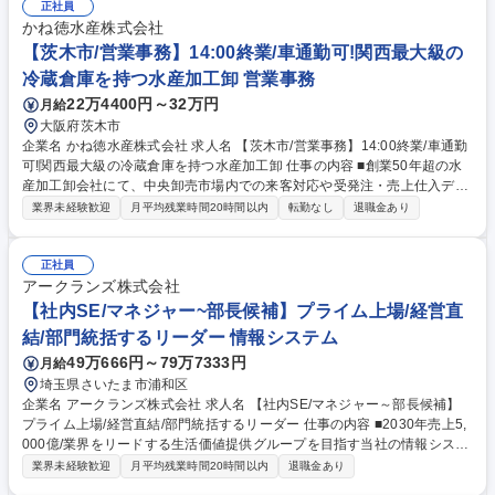
正社員
かね徳水産株式会社
【茨木市/営業事務】14:00終業/車通勤可!関西最大級の
冷蔵倉庫を持つ水産加工卸 営業事務
22万4400円～32万円
月給
大阪府茨木市
企業名 かね徳水産株式会社 求人名 【茨木市/営業事務】14:00終業/車通勤
可!関西最大級の冷蔵倉庫を持つ水産加工卸 仕事の内容 ■創業50年超の水
産加工卸会社にて、中央卸売市場内での来客対応や受発注・売上仕入デー
タのPC入力、売掛金・買買金の管理などの営業事務をお任せします。チ
業界未経験歓迎
月平均残業時間20時間以内
転勤なし
退職金あり
ームで相互にサポートし合う環境です。 ■大阪府中央卸売市場（茨木市宮
島） 内店舗での来客対応・伝票出力（5:00～8:00頃） ■本社（茨木市横
江）へ移動後、PCを用いた受発注・売上・仕入データの入力（8:00～14:
正社員
00）■売掛金及び買掛金管理、営業資料などの作成 ■伝票、帳票などの出
アークランズ株式会社
力およびファイリング・資料整理 ■その他、来客時・電話対応などの事務
【社内SE/マネジャー~部長候補】プライム上場/経営直
業務全般 募集職種 【茨木市/営業事務】14:00終業/車通勤可!関西最大級の
結/部門統括するリーダー 情報システム
冷蔵倉庫を持つ水産加工卸
49万666円～79万7333円
月給
埼玉県さいたま市浦和区
企業名 アークランズ株式会社 求人名 【社内SE/マネジャー～部長候補】
プライム上場/経営直結/部門統括するリーダー 仕事の内容 ■2030年売上5,
000億/業界をリードする生活価値提供グループを目指す当社の情報システ
ム部にて以下ミッションをお任せします。次期部長候補の期待を込めたポ
業界未経験歓迎
月平均残業時間20時間以内
退職金あり
ストでマネジャー相当での入社を想定しています。 【範囲】店舗システ