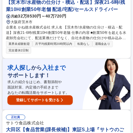
【茨木市/水産物の仕分け・積込・配送】深夜21-6時/残
業10H/創業50年老舗 配送/宅配/セールスドライバー
32万8530円～40万720円
月給
大阪府茨木市
企業名 かね徳水産株式会社 求人名 【茨木市/水産物の仕分け・積込・配
送】深夜21-6時/残業10H/創業50年老舗 仕事の内容 ■創業50年を超える水
産卸売会社にて、配送業務だけでなく、自社水産物の仕分けや積み込み、
付随する入出庫・在庫管理など物流関連業務を幅広くお任せします。 【具
業界未経験歓迎
月平均残業時間20時間以内
転勤なし
退職金あり
体の仕事内容】 ■水産物の仕分け、およびトラックへの積み込み作業 ■ル
完全週休2日制
ート配送業務（近隣の得意先や市場などへの配送） ■自社倉庫での入出庫
作業および在庫管理 ■配送部門におけるアルバイトスタッフの労務・シフ
ト管理 ※転勤はなく、大阪の地で腰を据えて長く走れる環境です。 募集
求人探し
入社まで
から
職種 【茨木市/水産物の仕分け・積込・配送】深夜21-6時/残業10H/創業50
サポートします！
年老舗
求人の紹介をはじめ、書類添削や
面談対策、内定後の手続きまで
あなたの転職活動をサポートします。
登録してサポートを受ける
正社員
サトウ食品株式会社
大田区【食品営業(課長候補)】東証S上場『サトウのご