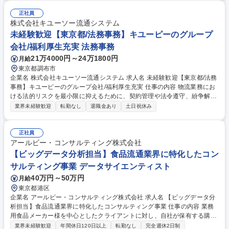
ム：POS,スマホアプリ、業務システム：基幹,会計,情報系、インフラ：ネ
ットワーク,セキュリティ,システム運用,監査 【業務スコープ】ビジネスケ
正社員
ース作成,評価、システム,ベンダー選定、開発,導入,保守サポート、システ
株式会社キユーソー流通システム
ム企画,予算管理 ■上記に加えて業務側主体でのDX推進PJTのリードや、グ
未経験歓迎【東京都/法務事務】キユーピーのグループ
ループ会社間のインフラ,基幹等の統合、伴う業務や組織の統合のリード等
会社/福利厚生充実 法務事務
を経験に応じてお任せしたい期待です。 募集職種 【社内SE/マネジャー～
21万4000円～24万1800円
月給
部長候補】プライム上場/経営直結/部門統括するリーダー
東京都調布市
企業名 株式会社キユーソー流通システム 求人名 未経験歓迎【東京都/法務
事務】キユーピーのグループ会社/福利厚生充実 仕事の内容 物流業務にお
ける法的リスクを最小限に抑えるために、契約管理や法令遵守、紛争解決
などの業務を通じて企業をサポートしていただきます。 ■契約書の作成、
業界未経験歓迎
転勤なし
退職金あり
土日祝休み
交渉、解釈、違反時の対応など、契約に関する法的事項 ■社内コンプライ
アンス業務等の法務業務 ■法令や規制の調査、法的問題の調査および分析
など ■契約書の審査・作成・締結のアドバイス ■各部門、経営陣との法務
正社員
関連の折衝 ■総会、取締役会対応、方針・予算作成、管理など 募集職種
アールビー・コンサルティング株式会社
未経験歓迎【東京都/法務事務】キユーピーのグループ会社/福利厚生充実
【ビッグデータ分析担当】食品流通業界に特化したコン
サルティング事業 データサイエンティスト
40万円～50万円
月給
東京都港区
企業名 アールビー・コンサルティング株式会社 求人名 【ビッグデータ分
析担当】食品流通業界に特化したコンサルティング事業 仕事の内容 業務
用食品メーカー様を中心としたクライアントに対し、自社が保有する購買
ビッグデータや市場調査レポートを活用し、マーケティング戦略を設計・
業界未経験歓迎
年間休日120日以上
転勤なし
完全週休2日制