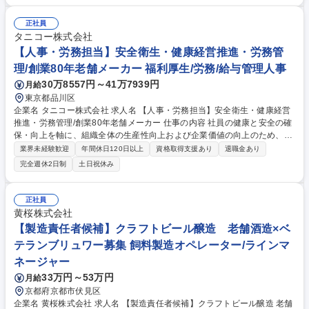
資産管理、庶務管理、ファイリングなどの総務・管理業務 ■売掛金および
買掛金管理、営業事務業務のサポート ※組織メンバーでお互いに業務をサ
正社員
ポートし合いながら進めます。 募集職種 【大阪/総務経理】★管理職候補
タニコー株式会社
★年休109日/◎創業50年の老舗水産加工卸会社◎
【人事・労務担当】安全衛生・健康経営推進・労務管
理/創業80年老舗メーカー 福利厚生/労務/給与管理人事
30万8557円～41万7939円
月給
東京都品川区
企業名 タニコー株式会社 求人名 【人事・労務担当】安全衛生・健康経営
推進・労務管理/創業80年老舗メーカー 仕事の内容 社員の健康と安全の確
保・向上を軸に、組織全体の生産性向上および企業価値の向上のため、経
営層と密接に連携しながら、定型業務にとどまらず、制度設計や施策立案
業界未経験歓迎
年間休日120日以上
資格取得支援あり
退職金あり
などの上流工程から関与していただきます。 【主な業務内容】■安全衛生
完全週休2日制
土日祝休み
業務（ストレスチェック、健康診断の運用、産業医との連携 など）■健康
経営認証取得に向けた企画・推進■労務管理（労働時間の分析、労働環境
の改善）■規程改定、制度設計、業務改善の推進■労働基準監督署対応、団
正社員
体交渉対応 など 【採用背景】現在組織変革期の為、労務領域から組織力
黄桜株式会社
を底上げすべく、ともにご活躍いただける方の増員募集となります。 募集
【製造責任者候補】クラフトビール醸造 老舗酒造×ベ
職種 【人事・労務担当】安全衛生・健康経営推進・労務管理/創業80年老
テランブリュワー募集 飼料製造オペレーター/ラインマ
舗メーカー
ネージャー
33万円～53万円
月給
京都府京都市伏見区
企業名 黄桜株式会社 求人名 【製造責任者候補】クラフトビール醸造 老舗