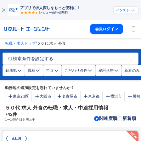
アプリで求人探しをもっと便利に！
インストール
レビュー高評価
無料
会員ログイン
/
転職・求人トップ
５０代 求人 外食
検索条件を設定する
勤務地
職種
年収
こだわり条件
雇用形態
新着のみ
勤務地の追加設定を忘れていませんか？
東京23区
大阪市
名古屋市
東京都
横浜市
川崎
５０代 求人 外食の転職・求人・中途採用情報
742
件
関連度順
新着順
1
〜
100
件目を表示中
正社員