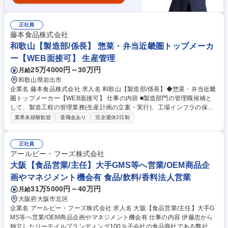
正社員
藤本食品株式会社
和歌山【製造部/係長】 惣菜・弁当近畿圏トップメーカ
ー【WEB面接可】 生産管理
25万4000円～30万円
月給
和歌山県岩出市
企業名 藤本食品株式会社 求人名 和歌山【製造部/係長】◆惣菜・弁当近畿
圏トップメーカー【WEB面接可】 仕事の内容 ■製造部門の管理職候補と
して、製造工程の管理業務(生産計画の立案・実行)、工場インフラの保守
管理、従業員の労務管理、予実管理、生産性向上活動、品質改善、メンバ
業界未経験歓迎
退職金あり
完全週休2日制
ーマネジメント等、お任せします。 【入社後は】入社直後は製造現場に入
っていただきますが、入社2～3カ月後には工場全体の生産性向上や品質改
善と向上、工場内のシステム構築、メンバーのマネジメントといった業務
正社員
をお任せします。【やりがい】何よりスケールの大きなマネジメント経験
アールビー・フーズ株式会社
を積むことが可能です。製造管理者として最大500名規模のメンバー管
大阪【食品営業/主任】大手GMS等へ営業/OEM商品企
理、1日5～6万点に及ぶ製品の製造管理は、他の職務ではなかなか経験で
画やマネジメント機会有 食品/飲料/香料法人営業
きないものです。 募集職種 和歌山【製造部/係長】◆惣菜・弁当近畿圏ト
31万5000円～40万円
月給
ップメーカー【WEB面接可】
大阪府大阪市北区
企業名 アールビー・フーズ株式会社 求人名 大阪【食品営業/主任】大手G
MS等へ営業/OEM商品企画やマネジメント機会有 仕事の内容 伊藤忠から
独立したリーテイルブランディング100％子会社の食品商社である弊社に