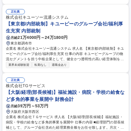
作業（計量した原料を混ぜ合わせる） ■包装作業（完成した混合香辛料を
袋や容器に充填・包装） ※頻度は高くありませんが、10～20kg程度の重
量物を取り扱う作業があります。 募集職種 未経験OK★【川越／香辛料の
正社員
製造員】世界最大のスパイスグループ傘下/年休125日
株式会社キユーソー流通システム
【東京都/内部統制】キユーピーのグループ会社/福利厚
生充実 内部統制
21万4000円～24万1800円
月給
東京都調布市
企業名 株式会社キユーソー流通システム 求人名 【東京都/内部統制】キユ
ーピーのグループ会社/福利厚生充実 仕事の内容 キユーピーグループの物
流セグメントを担う中核企業として、健全かつ透明性の高い経営体制を構
築・維持するため、内部統制システムの整備・運用およびリスクマネジメ
業界未経験歓迎
転勤なし
退職金あり
ントの推進をお任せします。 【具体的な業務】 ■J-SOX（財務報告に係る
内部統制）への対応 ■現場の「原価・経理処理」の監査・指導 ■リスクマ
ネジメント・コンプライアンス推進 ■監査法人（会計士）との対話 ■内部
正社員
監査 当社グループ会社16社へのヒアリングや書類審査 募集職種 【東京都/
株式会社TGサービス
内部統制】キユーピーのグループ会社/福利厚生充実
【大阪/経理(部長候補)】福祉施設・病院・学校の給食な
ど多角的事業を展開中 財務会計
39万円～53万円
月給
大阪府大阪市西区
企業名 株式会社ＴＧサービス 求人名 【大阪/経理(部長候補)】福祉施設・
病院・学校の給食など多角的事業を展開中 仕事の内容 ■経理部門の部長候
補として、グループ会社含めた経理業務全般をお任せ致します。月次・年