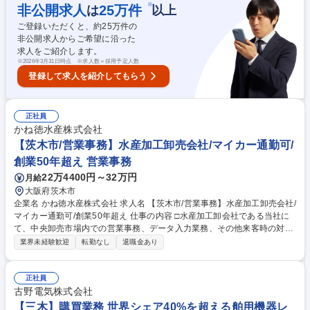
決算、会計伝票作成、データ入力・銀行振込業務、経費精算など） ●情報
※
非公開求人
25
万件
は
以上
システム課（既存システムの見直し・入れ替えの検討、現場やベンダーと
ご登録いただくと、約
25
万件の
の交渉、システム導入、管理、社内ヘルプデスクなど） ●販売管理課（商
非公開求人からご希望に沿った
品の受発注、帳票等の出力・管理、データ入力、電話応対など） 募集職種
求人をご紹介します。
和歌山【管理部/次長職】惣菜・弁当近畿圏TOP/WEB面接可能
※
2026年3月31日時点 ※求人数＝採用予定人数
登録して求人を紹介してもらう
正社員
かね徳水産株式会社
【茨木市/営業事務】水産加工卸売会社/マイカー通勤可/
創業50年超え 営業事務
22万4400円～32万円
月給
大阪府茨木市
企業名 かね徳水産株式会社 求人名 【茨木市/営業事務】水産加工卸売会社/
マイカー通勤可/創業50年超え 仕事の内容 □水産加工卸会社である当社に
て、中央卸売市場内での営業事務、データ入力業務、その他来客時の対応
などをお任せします。組織メンバーでお互いに業務をサポートし合いなが
業界未経験歓迎
転勤なし
退職金あり
ら仕事を進めていただきます。 ■受発注データのＰＣ入力 ■売上・仕入デ
ータのＰＣ入力 ■営業資料等の作成 ■伝票及び帳票等の出力 ■売掛金及び
買掛金管理 ■ファイリングその他資料整理 募集職種 【茨木市/営業事務】
正社員
水産加工卸売会社/マイカー通勤可/創業50年超え
古野電気株式会社
【三木】購買業務 世界シェア40%を超える舶用機器レ