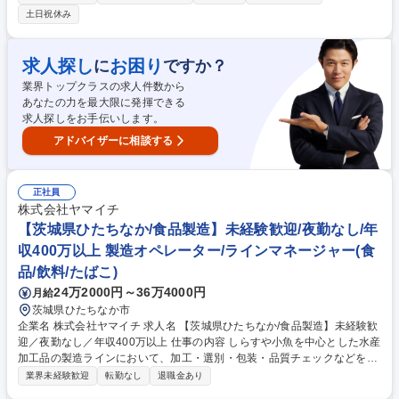
提案・実行までをご担当いただきます。 【詳細】■事業課題の整理および
土日祝休み
分析テーマの企画立案■KPI設計および業績指標の可視化■データ収集およ
びデータ基盤活用の推進■データ前処理（クリーニング／加工／集計）■分
析業務（統計解析・傾向分析・要因分析）■分析結果の解釈および改善施
求人探し
お困り
に
ですか？
策の提言■レポーティングおよび意思決定支援 募集職種 【ビッグデータ分
業界トップクラスの求人件数から
析担当】食品流通業界に特化したコンサルティング事業
あなたの力を最大限に発揮できる
求人探しをお手伝いします。
アドバイザーに相談する
正社員
株式会社ヤマイチ
【茨城県ひたちなか/食品製造】未経験歓迎/夜勤なし/年
収400万以上 製造オペレーター/ラインマネージャー(食
品/飲料/たばこ)
24万2000円～36万4000円
月給
茨城県ひたちなか市
企業名 株式会社ヤマイチ 求人名 【茨城県ひたちなか/食品製造】未経験歓
迎／夜勤なし／年収400万以上 仕事の内容 しらすや小魚を中心とした水産
加工品の製造ラインにおいて、加工・選別・包装・品質チェックなどをお
任せします。資格取得費用は会社が全額負担、一生モノのスキルを実戦で
業界未経験歓迎
転勤なし
退職金あり
学びながら取得可能。 原料の準備：新鮮な魚を機械へ投入する準備をお任