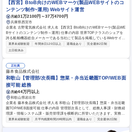
験の方も安心です。入社後8割程度は夜間勤務となります。まずは機材の
【西宮】BtoB向けのWEBマーケ(製品WEBサイトのコ
準備や簡単な作業からスタートし、少しずつ清掃のプロとしての技術を身
ンテンツ制作~運用) Webサイト運営
につけていただきます。 募集職種 【鹿児島/薩摩川内市】未経験歓迎/夜間
31万2100円～37万4700円
月給
メインの店舗・エアコン清掃スタッフ
兵庫県西宮市
企業名 古野電気株式会社 求人名 【西宮】BtoB向けのWEBマーケ(製品WE
Bサイトのコンテンツ制作～運用) 仕事の内容 世界TOPクラスのシェアを
誇る船舶機器総合メーカーである当社にて製品を掲載しているWebサイト
の制作・運用をご担当いただきます。 ■サイト：https://www.furuno.com/j
業界未経験歓迎
年間休日120日以上
退職金あり
完全週休2日制
p/ 【詳細】■全社製品Webサイトのコンテンツ企画・制作、進行管理、外
土日祝休み
部制作会社へのディレクション、CMS運用、アクセス解析や改善提案・実
行等 【仕事の流れ】カタログに載っている製品のうち、WEBサイトに掲
載する製品を選定し、CMSを用いてサイト制作を行います。※一部HTML
正社員
やPhotoshopを用いた修正作業が発生 【その他】興味のある方は、海外子
藤本食品株式会社
会社の宣伝担当との意見交換にもチャレンジしていただけます。 募集職種
和歌山【管理部/次長職】惣菜・弁当近畿圏TOP/WEB面
【西宮】BtoB向けのWEBマーケ(製品WEBサイトのコンテンツ制作～運
接可能 総務
用)
44万円以上
月給
和歌山県岩出市
企業名 藤本食品株式会社 求人名 和歌山【管理部/次長職】惣菜・弁当近畿
圏TOP/WEB面接可能 仕事の内容 管理部次長として、総務人事課・財務経
理課・情報システム課・販売管理課を横断的に所管いただきます。実務に
深く関与しながら、メンバー経営層G会社と連携し、業務推進および組織
業界未経験歓迎
月平均残業時間20時間以内
退職金あり
完全週休2日制
課題の改善を期待いたします。 ●総務人事課（人事・採用・教育・労務・
総務・法務・外国籍人材の就労支援など） ●財務経理課（月次決算、年次