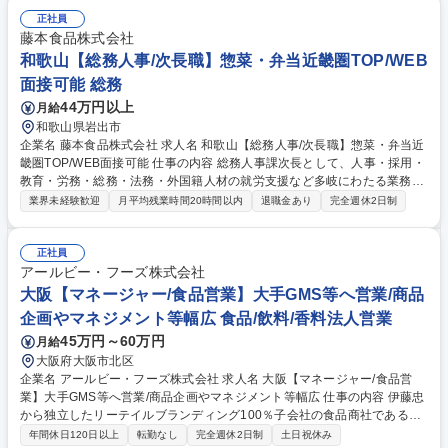
■顧客満足度向上の施策立案・改善指導■食材費、人件費、経費の管理・コ
ントロール■人的マネジメント・労務管理による労働環境の整備■店舗自立
正社員
化に向けたサポート・適正な人事評価 【期待成果・キャリア】入社後6ヶ
藤本食品株式会社
月で店舗・店長業務を習得しエリアマネージャーへ。3ヶ月毎の明確な評
和歌山【総務人事/次長職】惣菜・弁当近畿圏TOP/WEB
価基準があり1年でエリアマネージャーへの早期昇進実績もあります。将
面接可能 総務
来は企画や営業管理など多彩なキャリアを描けます。 募集職種 神奈川
44万円以上
月給
【飲食/エリアマネージャー】大手FC&自社ブランド/店長から早期昇進
和歌山県岩出市
企業名 藤本食品株式会社 求人名 和歌山【総務人事/次長職】惣菜・弁当近
畿圏TOP/WEB面接可能 仕事の内容 総務人事課次長として、人事・採用・
教育・労務・総務・法務・外国籍人材の就労支援など多岐にわたる業務を
横断的に所管していただきます。 実務に深く関与しながら、自律的に行動
業界未経験歓迎
月平均残業時間20時間以内
退職金あり
完全週休2日制
するメンバーや経営層、グループ会社と連携し、業務推進および組織課題
の改善を主導いただくことを期待しております。幅広い業務に対応いただ
くため、未経験分野にも積極的に挑戦される方を歓迎いたします。食品製
正社員
造業の管理部門の中核として、ぜひご活躍ください。※業務内容および配
アールビー・フーズ株式会社
属部署は当社業務全般、本社または会社指定の拠点に変更となる場合有 募
大阪【マネージャー/食品営業】大手GMS等へ営業/商品
集職種 和歌山【総務人事/次長職】惣菜・弁当近畿圏TOP/WEB面接可能
企画やマネジメント等幅広 食品/飲料/香料法人営業
45万円～60万円
月給
大阪府大阪市北区
企業名 アールビー・フーズ株式会社 求人名 大阪【マネージャー/食品営
業】大手GMS等へ営業/商品企画やマネジメント等幅広 仕事の内容 伊藤忠
から独立したリーテイルブランディング100％子会社の食品商社である弊
社にて、良質な鶏卵(日配品)や生鮮品、また海外からの輸入商材などをGM
年間休日120日以上
転勤なし
完全週休2日制
土日祝休み