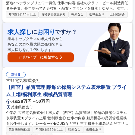
酒造×ベテランブリュワー募集 仕事の内容 当社のクラフトビール製造責任
者を募集。長年培ってきた技術・品質・ブランドを継承しながら、次世代
のクラフトビール製造を牽引いただける方を求めています。 具体的には…
年間休日120日以上
資格取得支援あり
転勤なし
退職金あり
土日祝休み
■製造工程の管理（仕込み／発酵／熟成）および技術指導■品質管理・衛生
管理体制の維持／向上■製造スケジュールの立案、進捗・在庫管理■スタッ
フの育成、シフト管理、労務管理■設備の保守・点検、安全管理 募集職種
求人探し
お困り
に
ですか？
【製造責任者候補】クラフトビール醸造 老舗酒造×ベテランブリュワー募
業界トップクラスの求人件数から
集
あなたの力を最大限に発揮できる
求人探しをお手伝いします。
アドバイザーに相談する
正社員
古野電気株式会社
【西宮】品質管理|船舶の操船システム表示装置 プライ
ム上場/福利厚生 機械品質管理
28万円～50万円
月給
兵庫県西宮市
企業名 古野電気株式会社 求人名 【西宮】品質管理｜船舶の操船システム
表示装置★プライム上場/福利厚生◎ 仕事の内容 舶用機器の品質管理業務
をお任せします。レーダーやECDISなど当社主力機器を組み込んだブリッ
ジコンソール(船の操縦室に設置する総合操作用パネル)の完成品につい
業界未経験歓迎
年間休日120日以上
転勤なし
退職金あり
て、品質確認・検査を担っていただきます。 【製品】航海用レーダー,EC