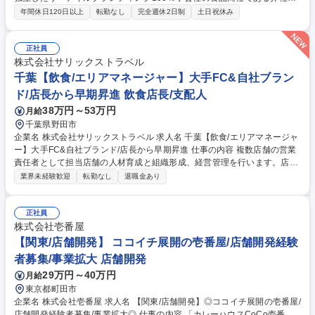
て、良質な鶏卵(日配品)や生鮮品、また海外からの輸入商材などをGMSや
年間休日120日以上
転勤なし
完全週休2日制
土日祝休み
量販店、ドラッグストアに提案いただきます。 【詳細】■GMS/ドラッグ
ストア/コンビニ等本部への商品提案、店舗フォロー■仕入品目の検討、仕
入先の選定、交渉等(国内海外どちらも):新規顧客開拓、既存顧客拡大、マ
正社員
ーケット分析＆開拓■マネジメント業務全般 :業務マネジメント、ピープル
株式会社サリックストラベル
マネジメント■自社OEM製品の企画、プロモーション施策立案【事業内
千葉【飲食/エリアマネージャー】大手FC&自社ブラン
容】■鶏卵・鶏卵加工食品の販売■飲料品の販売■青果品の販売■菓子類の
ド/店長から早期昇進 飲食店長/支配人
販売■独自製品の開発・企画・販売 募集職種 大阪【食品営業/主任】大手G
38万円～53万円
月給
MS等へ営業/OEM商品企画やマネジメント機会有
千葉県野田市
企業名 株式会社サリックストラベル 求人名 千葉【飲食/エリアマネージャ
ー】大手FC&自社ブランド/店長から早期昇進 仕事の内容 複数店舗の営業
責任者として担当店舗の人材育成と組織形成、経営管理を行います。店舗
運営全般の指導に加えメニュー改定や店舗の改装計画など大きな裁量を持
業界未経験歓迎
転勤なし
退職金あり
って幅広い業務に挑戦できる魅力的なポジションです。 【具体的業務】■
顧客満足度向上の施策立案・改善指導■食材費、人件費、経費の管理・コ
ントロール■人的マネジメント・労務管理による労働環境の整備■店舗自立
正社員
化に向けたサポート・適正な人事評価 【期待成果・キャリア】入社後6ヶ
株式会社壱番屋
月で店舗・店長業務を習得しエリアマネージャーへ。3ヶ月毎の明確な評
【関東/店舗開発】 ココイチ展開の壱番屋/店舗開発経験
価基準があり1年でエリアマネージャーへの早期昇進実績もあります。将
者募集/事業拡大 店舗開発
来は企画や営業管理など多彩なキャリアを描けます。 募集職種 千葉【飲
29万円～40万円
月給
食/エリアマネージャー】大手FC&自社ブランド/店長から早期昇進
東京都町田市
企業名 株式会社壱番屋 求人名 【関東/店舗開発】◎ココイチ展開の壱番屋/
店舗開発経験者募集/事業拡大◎ 仕事の内容 「カレーハウスCoCo壱番