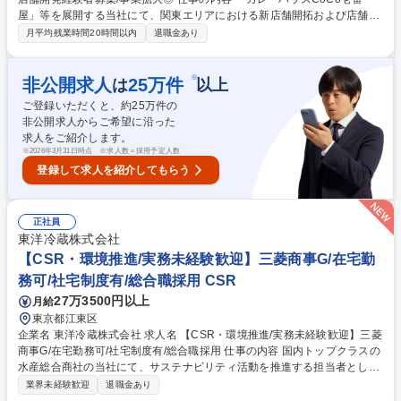
屋」等を展開する当社にて、関東エリアにおける新店舗開拓および店舗開
発業務全般をお任せいたします。 ■関東エリアにおける新規出店候補地の
月平均残業時間20時間以内
退職金あり
調査・立地分析・マーケティング ■物件オーナーや不動産業者との交渉・
賃貸借契約の締結 ■出店に伴う各種条件交渉および収支予測・プランニン
グ ■店舗オープンに向けた社内関係部署や社外協力業者との工程調整・進
※
非公開求人
25
万件
は
以上
捗管理等 【業務内容の変更範囲】当社の指定する業務 募集職種 【関東/店
ご登録いただくと、約
25
万件の
舗開発】◎ココイチ展開の壱番屋/店舗開発経験者募集/事業拡大◎
非公開求人からご希望に沿った
求人をご紹介します。
※
2026年3月31日時点 ※求人数＝採用予定人数
登録して求人を紹介してもらう
正社員
東洋冷蔵株式会社
【CSR・環境推進/実務未経験歓迎】三菱商事G/在宅勤
務可/社宅制度有/総合職採用 CSR
27万3500円以上
月給
東京都江東区
企業名 東洋冷蔵株式会社 求人名 【CSR・環境推進/実務未経験歓迎】三菱
商事G/在宅勤務可/社宅制度有/総合職採用 仕事の内容 国内トップクラスの
水産総合商社の当社にて、サステナビリティ活動を推進する担当者とし
て、下記業務をお任せします。CSRや環境の専門知識は入社後にOJTを通
業界未経験歓迎
退職金あり
じて学べるため、現時点では一切不問です！ 【詳細】■サスティナブルの