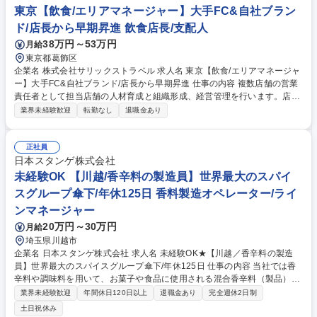
東京【飲食/エリアマネージャー】大手FC&自社ブラン
ド/店長から早期昇進 飲食店長/支配人
38万円～53万円
月給
東京都葛飾区
企業名 株式会社サリックストラベル 求人名 東京【飲食/エリアマネージャ
ー】大手FC&自社ブランド/店長から早期昇進 仕事の内容 複数店舗の営業
責任者として担当店舗の人材育成と組織形成、経営管理を行います。店舗
運営全般の指導に加えメニュー改定や店舗の改装計画など大きな裁量を持
業界未経験歓迎
転勤なし
退職金あり
って幅広い業務に挑戦できる魅力的なポジションです。 【具体的業務】■
顧客満足度向上の施策立案・改善指導■食材費、人件費、経費の管理・コ
ントロール■人的マネジメント・労務管理による労働環境の整備■店舗自立
正社員
化に向けたサポート・適正な人事評価 【期待成果・キャリア】入社後6ヶ
日本スタンゲ株式会社
月で店舗・店長業務を習得しエリアマネージャーへ。3ヶ月毎の明確な評
未経験OK 【川越/香辛料の製造員】世界最大のスパイ
価基準があり1年でエリアマネージャーへの早期昇進実績もあります。将
スグループ傘下/年休125日 香料製造オペレーター/ライ
来は企画や営業管理など多彩なキャリアを描けます。 募集職種 東京【飲
ンマネージャー
食/エリアマネージャー】大手FC&自社ブランド/店長から早期昇進
20万円～30万円
月給
埼玉県川越市
企業名 日本スタンゲ株式会社 求人名 未経験OK★【川越／香辛料の製造
員】世界最大のスパイスグループ傘下/年休125日 仕事の内容 当社では香
辛料や調味料を用いて、お菓子や食品に使用される混合香辛料（製品）を
製造しています。 製造スタッフとして、下記業務をご担当いただきます。
業界未経験歓迎
年間休日120日以上
退職金あり
完全週休2日制
【主な業務内容】 ■計量作業（食品原料を決められた分量に測る） ■混合
土日祝休み