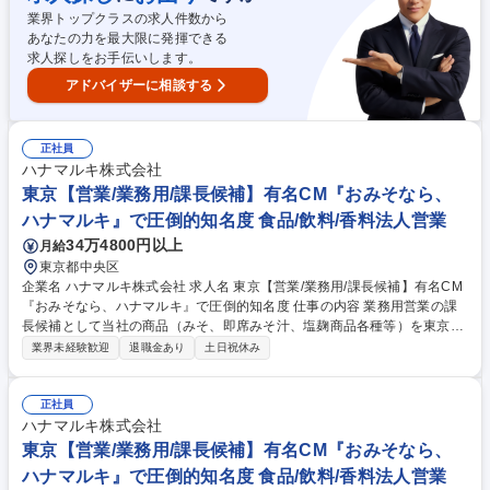
試運転 ■事務作業：帳票まとめ、データ入力、日報作成、生産計画の見直
業界トップクラスの求人件数から
し 募集職種 日勤【堺/カット野菜の生産管理】車通勤可/大手と取引/制度・
あなたの力を最大限に発揮できる
手当充実
求人探しをお手伝いします。
アドバイザーに相談する
正社員
ハナマルキ株式会社
東京【営業/業務用/課長候補】有名CM『おみそなら、
ハナマルキ』で圧倒的知名度 食品/飲料/香料法人営業
34万4800円以上
月給
東京都中央区
企業名 ハナマルキ株式会社 求人名 東京【営業/業務用/課長候補】有名CM
『おみそなら、ハナマルキ』で圧倒的知名度 仕事の内容 業務用営業の課
長候補として当社の商品（みそ、即席みそ汁、塩麹商品各種等）を東京・
神奈川・千葉の業務用の食品問屋を通じ、外食産業やスーパー・コンビ
業界未経験歓迎
退職金あり
土日祝休み
ニ、学校総菜、病院、ホテル/レジャー等に提案します。 伝統ある『み
そ』に加え、特許技術を活かした『液体塩こうじ』や『熟成こうじパウダ
ー』など、世界中のシェフが注目する革新的な自社製品を提案できます。
正社員
素材本来の旨みを引き出し、冷めても美味しい料理を実現する力は、外食
ハナマルキ株式会社
や中食業界のメニュー開発において強力な武器になります。伝統と革新を
東京【営業/業務用/課長候補】有名CM『おみそなら、
武器に、クライアントと共に新たな「食のスタンダード」を創り出す喜び
ハナマルキ』で圧倒的知名度 食品/飲料/香料法人営業
を体感できます 募集職種 東京【営業/業務用/課長候補】有名CM『おみそ