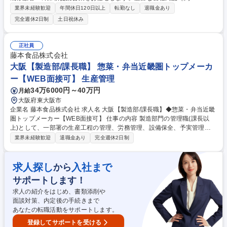
目）やPB・OEM開発力を活かし、顧客の課題解決に向けた提案を行うや
業界未経験歓迎
年間休日120日以上
転勤なし
退職金あり
りがいのある環境です。 ≪詳細≫■外食向け問屋等（約50社）への定期訪
完全週休2日制
土日祝休み
問・深耕提案 ■おせちや四季の料理、創作オードブル食材（チーズ生ハ
ム、チキンロースト等）、冷凍水産品（はも等）、海外直輸入の農水産加
工品など、約8000品目に及ぶ自社オリジナル食材の提案 ■顧客ニーズを反
正社員
映したPB・OEM商品の企画・開発提案 ■展示会出展や新規開拓（2年目以
藤本食品株式会社
降に担当） ■エリア出張（月1～2回／直行直帰可） 募集職種 【大阪/法人
大阪【製造部/課長職】 惣菜・弁当近畿圏トップメーカ
営業】おせち・オードブル等8000種の業務用食材の営業/年休126日
ー【WEB面接可】 生産管理
34万6000円～40万円
月給
大阪府東大阪市
企業名 藤本食品株式会社 求人名 大阪【製造部/課長職】◆惣菜・弁当近畿
圏トップメーカー【WEB面接可】 仕事の内容 製造部門の管理職(課長以
上)として、一部署の生産工程の管理、労務管理、設備保全、予実管理と
いった業務を中心にお任せいたします。マネジメントするパート・実習生
業界未経験歓迎
退職金あり
完全週休2日制
は、概ね10～100名程度となります。 【入社後は】習熟度に応じてその業
務範囲を工場全体に広げて頂きます。特に、生産性向上や品質改善/設備投
資計画/工場全体の予実管理といった業務をお任せします【やりがい】何よ
求人探し
入社まで
から
りスケールの大きなマネジメント経験を積むことが可能です。製造管理者
サポートします！
として最大100名規模のメンバー管理、1日4～6万点に及ぶ製品の製造管
理、数億円/月の予実管理もやりがいのある仕事です。 募集職種 大阪【製
求人の紹介をはじめ、書類添削や
造部/課長職】◆惣菜・弁当近畿圏トップメーカー【WEB面接可】
面談対策、内定後の手続きまで
あなたの転職活動をサポートします。
登録してサポートを受ける