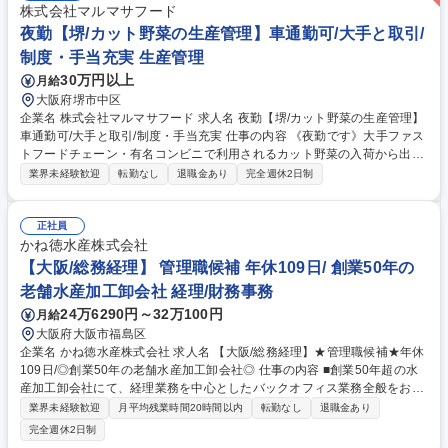
株式会社マルマサフード
夜勤【堺/カット野菜の生産管理】車通勤可/大手と取引/
制度・手当充実 生産管理
30万円以上
月給
大阪府堺市中区
企業名 株式会社マルマサフード 求人名 夜勤【堺/カット野菜の生産管理】
車通勤可/大手と取引/制度・手当充実 仕事の内容 《夜勤です》大手ファス
トフードチェーン・有名コンビニで利用されるカット野菜の入荷から出荷
までの製造ラインに入り込み、人やモノの動きを管理する業務が主なお仕
業界未経験歓迎
転勤なし
退職金あり
完全週休2日制
事です。クリーンな環境下で働けます。 【詳細】 ■作業配置：当日の人員
配置が計画通りか確認 ■進捗管理：時間ごとの出来高をモニタリング ■段
取り・調整：進捗状況に応じた調整、配置の指示 ■翌日に向けた進捗確
正社員
認、試運転 ■事務作業：帳票まとめ、データ入力、日報作成、生産計画の
かね徳水産株式会社
見直し 募集職種 夜勤【堺/カット野菜の生産管理】車通勤可/大手と取引/制
【大阪/総務経理】 管理職候補 年休109日/ 創業50年の
度・手当充実
老舗水産加工卸会社 経理/財務事務
24万6290円～32万100円
月給
大阪府大阪市福島区
企業名 かね徳水産株式会社 求人名 【大阪/総務経理】★管理職候補★年休
109日/◎創業50年の老舗水産加工卸会社◎ 仕事の内容 ■創業50年超の水
産加工卸会社にて、経理業務を中心としたバックオフィス業務全般をお任
せします。ご経験に合わせて出納管理や日次業務など、できる業務から段
業界未経験歓迎
月平均残業時間20時間以内
転勤なし
退職金あり
階的に担当していただきます。 ■日常会計処理・伝票起票 ■月次決算およ
完全週休2日制
び年次決算業務・監査対応 ■給与計算・社会保険手続きなどの労務管理 ■