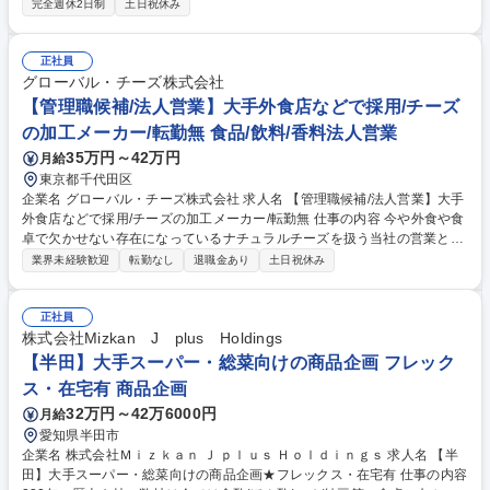
完全週休2日制
土日祝休み
DIS,無線機器,その他商船向け電子機器 等 ■入社後はブリッジコンソール
の完成品の受け入れ検査を中心にお任せします。設計部隊が作成した図面
や仕様書に基づき、協力メーカーへの発注及び調整、品質チェックシート
正社員
の作成、ならびに納品時の機器の動作確認や寸法確認を行います。(建物
グローバル・チーズ株式会社
の改変無) ■本部署は2028年を目途に設計部門へ移管予定です。将来的に
【管理職候補/法人営業】大手外食店などで採用/チーズ
は設計業務にもチャレンジいただけます。 募集職種 【西宮】品質管理｜
の加工メーカー/転勤無 食品/飲料/香料法人営業
船舶の操船システム表示装置★プライム上場/福利厚生◎
35万円～42万円
月給
東京都千代田区
企業名 グローバル・チーズ株式会社 求人名 【管理職候補/法人営業】大手
外食店などで採用/チーズの加工メーカー/転勤無 仕事の内容 今や外食や食
卓で欠かせない存在になっているナチュラルチーズを扱う当社の営業とし
て、既存顧客をメインにニーズに併せた提案営業/メンバーのマネジメント
業界未経験歓迎
転勤なし
退職金あり
土日祝休み
をお任せします。 【業務詳細】■メンバーのマネジメント■食品問屋・商
社への営業■外食チェーン・食品メーカーへの「提案営業」■顧客ニーズに
応じた加工の提案■社内関係部署(工場・品質部署など）との連携■展示会
正社員
への出展・新規顧客の開拓■見積書作成・受注データ管理 【商材】ナチュ
株式会社Mizkan J plus Holdings
ラルチーズ全般(パルメザン/モッツァレラ/カマンベール等) 募集職種 【管
【半田】大手スーパー・総菜向けの商品企画 フレック
理職候補/法人営業】大手外食店などで採用/チーズの加工メーカー/転勤無
ス・在宅有 商品企画
32万円～42万6000円
月給
愛知県半田市
企業名 株式会社Ｍｉｚｋａｎ Ｊ ｐｌｕｓ Ｈｏｌｄｉｎｇｓ 求人名 【半
田】大手スーパー・総菜向けの商品企画★フレックス・在宅有 仕事の内容