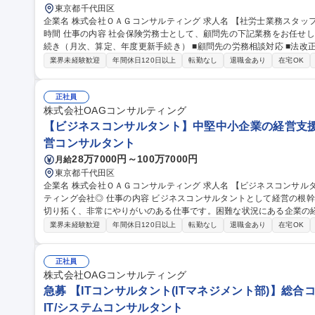
東京都千代田区
企業名 株式会社ＯＡＧコンサルティング 求人名 【社労士業務スタッフ】総合コンサルティングファーム◎実働7
時間 仕事の内容 社会保険労務士として、顧問先の下記業務をお任せします。 ■顧問先の社会保険や労働保険の手
続き（月次、算定、年度更新手続き） ■顧問先の労務相談対応 ■法改
問先やスポットで受託する会社の就業規則等作成業務 ※給与計算業
業界未経験歓迎
年間休日120日以上
転勤なし
退職金あり
在宅OK
年末調整等の繁忙期に他の給与計算メンバーの支援をしていただく可能性
職種 【社労士業務スタッフ】総合コンサルティングファーム◎実働7
正社員
株式会社OAGコンサルティング
【ビジネスコンサルタント】中堅中小企業の経営支援/
営コンサルタント
28万7000円～100万7000円
月給
東京都千代田区
企業名 株式会社ＯＡＧコンサルティング 求人名 【ビジネスコンサルタント】中堅中小企業の経営支援/コンサル
ティング会社◎ 仕事の内容 ビジネスコンサルタントとして経営の根幹に深く関与し、クライアント企業の未来を
切り拓く、非常にやりがいのある仕事です。困難な状況にある企業の
面から課題を特定。 再生計画を策定し、その実現に不可欠な金融機関との交渉までを粘り強く実行します。企業
業界未経験歓迎
年間休日120日以上
転勤なし
退職金あり
在宅OK
が再び成長軌道に乗る感動的な瞬間に立ち会うことができる、社会貢
務的な課題を抱える企業に対し、事業再生の専門家として以下の業務
は備考に続く 募集職種 【ビジネスコンサルタント】中堅中小企
正社員
株式会社OAGコンサルティング
急募 【ITコンサルタント(ITマネジメント部)】総
IT/システムコンサルタント