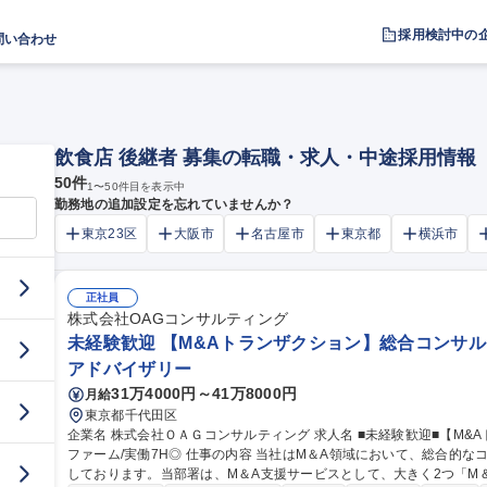
採用検討中の
問い合わせ
飲食店 後継者 募集の転職・求人・中途採用情報
50
件
1
〜
50
件目を表示中
勤務地の追加設定を忘れていませんか？
東京23区
大阪市
名古屋市
東京都
横浜市
正社員
株式会社OAGコンサルティング
未経験歓迎 【M&Aトランザクション】総合コンサルテ
アドバイザリー
31万4000円～41万8000円
月給
東京都千代田区
企業名 株式会社ＯＡＧコンサルティング 求人名 ■未経験歓迎■【M&Aトランザクション】総合コンサルティング
ファーム/実働7H◎ 仕事の内容 当社はM＆A領域において、総合的なコンサルティングサービスを展開すべく活動
しております。当部署は、M＆A支援サービスとして、大きく2つ「M