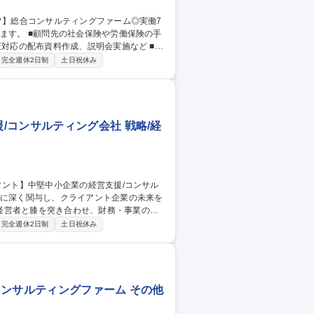
正対応の配布資料作成、説明会実施など ■顧
務は担当していただく予定はありませんが、
完全週休2日制
土日祝休み
がありますが経験は問いません。 募集
時間
コンサルティング会社 戦略/経
経営者と膝を突き合わせ、財務・事業の両
完全週休2日制
土日祝休み
献性の高いポジションです。業績不振や財
を遂行していただきます。※仕事内容詳細
業の経営支援/コンサルティング会社◎
合コンサルティングファーム その他