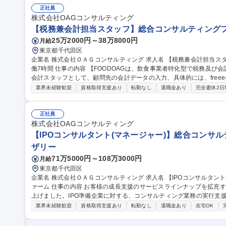
関わっていただけるのも特徴です。企業のバリューアップを近くで支
正社員
株式会社OAGコンサルティング
白さです。 募集職種 【IPOコンサルタント（スタッフ）】総合コ
【税務兼会計担当スタッフ】総合コンサルティングフ
25万2000円～38万8000円
月給
東京都千代田区
企業名 株式会社ＯＡＧコンサルティング 求人名 【税務兼会計担当スタッフ】総合コンサルティングファーム◎実
働7時間 仕事の内容 【FOODOAGは、飲食事業者特化型で税務及び会計業務の支援を行っております】税務及び
会計スタッフとして、顧問先の会計データの入力、具体的には、freee
用も併用）、 決算申告書等の作成、報告書の作成・取りまとめをお願いします。 ＜具体的な仕事内容＞◆税務&
業界未経験歓迎
資格取得支援あり
転勤なし
退職金あり
完全週休2日
会計アシスタント業務 ・会計データ入力・Excelを使用し、会計入力を
した会計データ処理業務・PowerPointを使用した資料作成業務・電話、メール対応 募集職種
タッフ】総合コンサルティングファーム◎実働7時間
正社員
株式会社OAGコンサルティング
【IPOコンサルタント(マネージャー)】総合コンサル
ザリー
71万5000円～108万3000円
月給
東京都千代田区
企業名 株式会社ＯＡＧコンサルティング 求人名 【IPOコンサルタント(マネージャー)】総合コンサルティングフ
ァーム 仕事の内容 お客様の成長支援のサービスラインナップを拡充するため、ＩＰＯ支援事業部を2026年に立ち
上げました。IPO準備企業に対する、コンサルティング業務の実行支
す。中小企業の 成長支援推進、地方創成等を目的として、グロース市場はもとより、地方上場、プロマーケット
業界未経験歓迎
資格取得支援あり
転勤なし
退職金あり
在宅OK
を含めたIPO支援を行います。外部クライアントへのコンサルティン
る成長支援・IPO支援に関わっていただけるのも特徴です。グループ