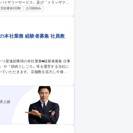
ドバイザリーサービス」及び「トランザクシ
完全週休2日制
土日祝休み
ービスを実施しております。より多角的な
を振り下げたいと思われている方にお勧め
リング、デューディリジェンストランザク
ション】総合コンサルティングファーム
の本社業務 経験者募集 社員教
』 や『焼肉うしごろ』等を運営する当社に
ていただきます。店舗数を拡大し今後も 1
集です。 【事業拡大中】個室が多く、テー
低限にとどめることに成功。今後も1年に約
シュラ
求人探