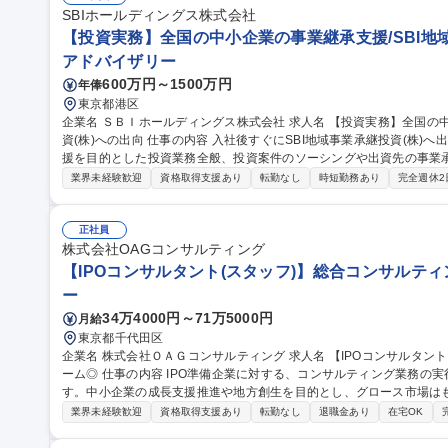
SBIホールディングス株式会社
【投資実務】全国の中小企業の事業継承支援/SBI地域
アドバイザリー
600万円～1500万円
年俸
東京都港区
企業名 ＳＢＩホールディングス株式会社 求人名 【投資実務】全国の中小企業の事業継承支援/SBI地域事業承継投
資(株)への出向 仕事の内容 入社後すぐにSBI地域事業承継投資(株)へ出向いただき、全国の中小企業の事業承継支
援を目的とした投資業務全般、投資案件のソーシングや出資先の事業承継の
ング（案件発掘）：提携する地域金融機関等ののネットワークを活用
業界未経験歓迎
資格取得支援あり
転勤なし
時短勤務あり
完全週休2
す。 ■投資実行：一般的なファンドが対象としない小規模な企業も含
す。 ■ハンズオン支援・バリューアップ：投資先を「核」とし、同業
大させます。 など 募集職種 【投資実務】全国の中小企業の事業
正社員
株式会社OAGコンサルティング
【IPOコンサルタント(スタッフ)】総合コンサルティ
ー
34万4000円～71万5000円
月給
東京都千代田区
企業名 株式会社ＯＡＧコンサルティング 求人名 【IPOコンサルタント（スタッフ）】総合コンサルティングファ
ーム◎ 仕事の内容 IPO準備企業に対する、コンサルティング業務の実行支援及びフロント業務を担当いただきま
す。中小企業の成長支援推進や地方創生を目的とし、グロース市場はもとより
を含めた幅広い IPO支援を行います。豊富な顧客ネットワークや、税務・労務・M&Aなど各分野の専門家チーム
業界未経験歓迎
資格取得支援あり
転勤なし
退職金あり
在宅OK
の知見といった「グループ全体のリソース」をフルに活用しながら、
ます。外部クライアントへのコンサルティングだけでなく、グループの