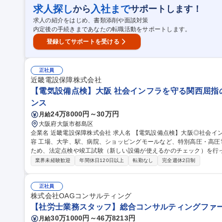
（企業価値向上）を近くで支えられるのは、このフェーズならではの面白さです。 募集職種 【
求人探し
入社まで
から
サポートします！
ト(マネージャー)】総合コンサルティングファーム
求人の紹介をはじめ、書類添削や面談対策
内定後の手続きまであなたの転職活動をサポートします。
登録してサポートを受ける
正社員
近畿電設保障株式会社
【電気設備点検】大阪 社会インフラを守る関西屈指
ンス
24万8000円～30万円
月給
大阪府大阪市都島区
企業名 近畿電設保障株式会社 求人名 【電気設備点検】大阪◎社会インフラを守る関西屈指の技術力◎ 仕事の内
容 工場、大学、駅、病院、ショッピングモールなど、特別高圧・高
ため、法定点検や竣工試験（新しい設備が使えるかのチェック）を行っています。 ≪詳細≫・
できた建物の電気設備が法律通りに仕上がっているか試験で確認（接
業界未経験歓迎
年間休日120日以上
転勤なし
完全週休2日制
験・保護継電器試験・シーケンス試験 他） ・法定点検：稼働中の電
保護継電試験・シーケンス試験・遮断器、開閉器類点検・変圧器点検・コンデンサ点検
備点検】大阪◎社会インフラを守る関西屈指の技術力◎
正社員
株式会社OAGコンサルティング
【社労士業務スタッフ】総合コンサルティングファー
30万1000円～46万8213円
月給