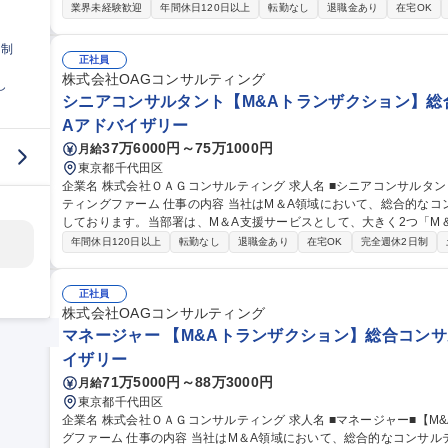
ザクションサービス※」を展 開しております。このうち、トランザクションサービスのメンバー採用です。トラ
業界未経験歓迎
年間休日120日以上
転勤なし
退職金あり
在宅OK
ンザクション業務では、事業、税財務と、横断的にデューディリジェ
角的な視点でM＆Aに触れることが可能です。M＆A領域の知見を高め
日制
お勧めです。※オペレーショナルトランザクション、バリュエーショ
正社員
ンザクションに細分化 募集職種 ■未経験歓迎■【M&Aトランザクション】総合コンサルティングファーム/実働7H
株式会社OAGコンサルティング
し
◎
シニアコンサルタント【M&Aトランザクション】総
Aアドバイザリー
37万6000円～75万1000円
月給
東京都千代田区
企業名 株式会社ＯＡＧコンサルティング 求人名 ■シニアコンサルタント【M&Aトランザクション】総合コンサル
ティングファーム 仕事の内容 当社はM＆A領域において、総合的なコンサルティングサービスを展開すべく活動
しております。当部署は、M＆A支援サービスとして、大きく2つ「M
ザクションサービス※」を展 開しております。このうち、トランザクションサービスのメンバー採用です。トラ
年間休日120日以上
転勤なし
退職金あり
在宅OK
完全週休2日制
ンザクション業務では、事業、税財務と、横断的にデューディリジェ
角的な視点でM＆Aに触れることが可能です。M＆A領域の知見を高め
お勧めです。※オペレーショナルトランザクション、バリュエーショ
正社員
ンザクションに細分化 募集職種 ■シニアコンサルタント【M&Aトランザクション】総合コンサルティングファー
株式会社OAGコンサルティング
ム
マネージャー 【M&Aトランザクション】総合コンサ
イザリー
71万5000円～88万3000円
月給
東京都千代田区
企業名 株式会社ＯＡＧコンサルティング 求人名 ■マネージャー■【M&Aトランザクション】総合コンサルティン
グファーム 仕事の内容 当社はM＆A領域において、総合的なコンサルティングサービスを展開すべく活動してお