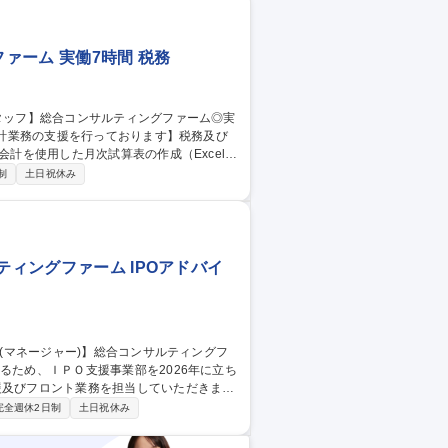
えられるのは、このフェーズならではの面
ンサルティングファーム◎
ァーム 実働7時間 税務
会計を使用した月次試算表の作成（Excel使
制
土日祝休み
行うための基礎データ作成・Excelを使用
 【税務兼会計担当ス
ティングファーム IPOアドバイ
援及びフロント業務を担当していただきま
完全週休2日制
土日祝休み
グだけでなく、グループの出資先企業に対す
の総合力を背景に、企業のバリューアップ