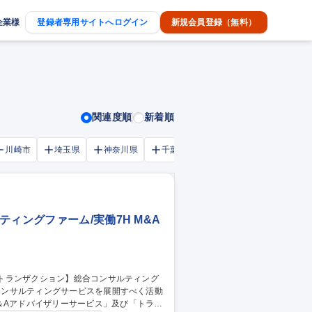
企業様
登録者専用サイトへログイン
新規会員登録（無料）
関連度順
新着順
川崎市
埼玉県
神奈川県
千葉市
大阪府
千葉県
ィングファーム/実働7H M&A
＆Aアドバイザリーサービス」及び「トラン