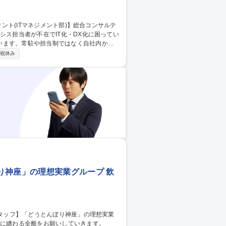
います。常駐や担当制ではなく自社内から
祝休み
PC、セキュリティなどのITインフラを中
構築、トラブル時のサポートなどを担当いた
力して解決していただきます。 募集職
ィングファーム
り神座」の理想実業グループ 飲