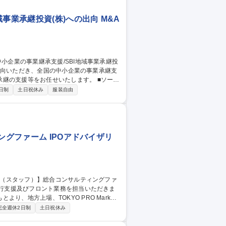
事業承継投資(株)への出向 M&A
支援等をお任せいたします。 ■ソーシ
し、後継者難を抱える中小企業を発掘しま
日制
土日祝休み
服装自由
めた中堅・中小企業を対象に精査を行いま
他社の譲り受けや統合を進め、事業基盤を拡
継承支援/SBI地域事業承継投資(株)への出向
ングファーム IPOアドバイザリ
、地方上場、TOKYO PRO Market
完全週休2日制
土日祝休み
自信を持って支援を行える環境が整ってい
出資先企業に対する成長支援・IPO支援に