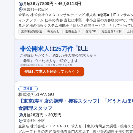
36万7800円～46万8113円
月給
東京都千代田区
企業名 株式会社ＯＡＧコンサルティング 求人名 ■急募■【ITコンサルタント(ITマネジメント部)】総合コンサルテ
ィングファーム 仕事の内容 当社は中堅・中小企業のお客様の中で、情シス担当者が不在でIT化・DX化に困ってい
るお客様の情報システム機能を「情シス顧問サービス」として担って
複数名で構成されるチー ムでのオンライン対応を基本として、企業の経営者や担当者をご支援します【ポジショ
業界未経験歓迎
転勤なし
退職金あり
在宅OK
完全週休2日制
土日
ン】自らの経験とスキルを発揮してください。ネットワークやサーバー/
心に、課題の見える化や、解決のための機器/サービスの選定、導入
だきます。リーダーとして、お客様ITインフラ全般の課題をメンバーと協
※
非公開求人
25
万件
は
以上
種 ■急募■【ITコンサルタント(ITマネジメント部)】総合コンサルテ
ご登録いただくと、約
25
万件の非公開求人から
ご希望に沿った求人をご紹介します。
※
2026年3月31日時点 ※求人数＝採用予定人数
登録して求人を紹介してもらう
正社員
株式会社ZIPANGU
【東京/寿司店の調理・接客スタッフ】「どうとんぼ
食調理スタッフ
28万円～39万円
月給
東京都中央区
企業名 株式会社ＺＩＰＡＮＧＵ 求人名 【東京/寿司店の調理・接客スタッフ】「どうとんぼり神座」の理想実業
グループ 仕事の内容 築地孫右衛門の本店で、握り等の調理全般や営業に纏わる全般をお願いしていきます。