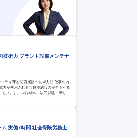
IPOコンサルタン
の技術力 プラント設備メンテナ
圧電力が使用される大規模施設の安全を守る
竣工試験：新しく
地抵抗測定・絶縁抵抗測定・絶縁耐圧試
気設備に異常がないか点検（接地抵抗測定・
 他 ） 募集職種 【電気設
ム 実働7時間 社会保険労務士