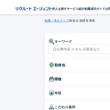
求人を探す
サービス紹介
転職成功ガイド
お
転職・求人トップ
/
飲食店 後継者 募集
キーワード
勤務地
職種
年収
こだわり条件