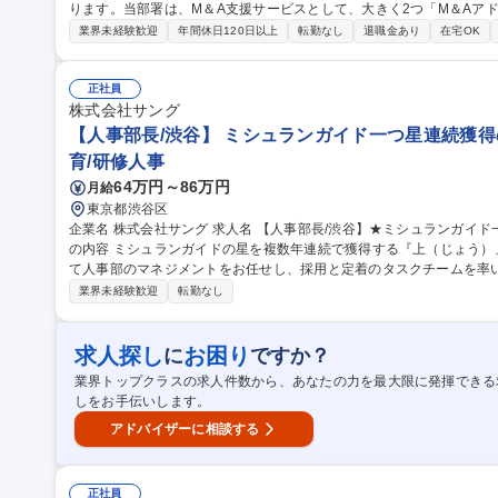
ります。当部署は、M＆A支援サービスとして、大きく2つ「M＆Aア
ョンサービス※」を展 開しております。このうち、トランザクションサービスのメンバー採用です。トランザク
業界未経験歓迎
年間休日120日以上
転勤なし
退職金あり
在宅OK
ション業務では、事業、税財務と、横断的にデューディリジェンスサ
視点でM＆Aに触れることが可能です。M＆A領域の知見を高め、深度
です。※オペレーショナルトランザクション、バリュエーションモデ
正社員
株式会社サング
ションに細分化 募集職種 ■マネージャー■【M&Aトランザク
【人事部長/渋谷】 ミシュランガイド一つ星連続獲得
育/研修人事
64万円～86万円
月給
東京都渋谷区
企業名 株式会社サング 求人名 【人事部長/渋谷】★ミシュランガイド一つ星連続獲得の本社業務■経験者募集 仕事
の内容 ミシュランガイドの星を複数年連続で獲得する『上（じょう）
て人事部のマネジメントをお任せし、採用と定着のタスクチームを率い
年に2店舗ペースで新店舗を開店するため新設のポジションでの増員募
業界未経験歓迎
転勤なし
ブルの中央にある吸引機で常時喚起を行うなど、コロナ禍の影響を最
2店舗の安定的な拡大を目指しており、そのための増員募集となります。 募集職種 【人事部長/渋谷】★ミ
ンガイド一つ星連続獲得の本社業務■経験者募集
求人探し
お困り
に
ですか？
業界トップクラスの求人件数から、あなたの力を最大限に発揮できる
しをお手伝いします。
アドバイザーに相談する
正社員