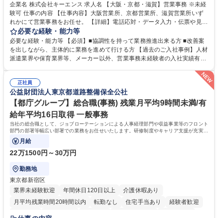
企業名 株式会社キーエンス 求人名 【大阪・京都・滋賀】営業事務 ※未経
験可 仕事の内容 【仕事内容】大阪営業所、京都営業所、滋賀営業所いず
れかにて営業事務をお任せ。 【詳細】電話応対・データ入力・伝票や見積
の作成・カタログ送付・来客対応・営業所内で発生する事務業務や業務改
必要な経験・能力等
善をお任せ。 【教育制度】ご入社後、育成担当とペアになりながらOJTに
必要な経験・能力等 【必須】■協調性を持って業務推進出来る方 ■改善案
て業務を覚えていただくことが可能です。業務システムがきちんと構築さ
を出しながら、主体的に業務を進めて行ける方 【過去のご入社事例】人材
れているため、スムーズに仕事に慣れることができる環境です。また、
派遣業界や保育業界等、メーカー以外、営業事務未経験者の入社実績有
「チームで成果を出す文化」があり、良いやり方を積極的に共有しながら
【当社の事務職について】単なる事務ではなく主体性を発揮したサポート
常に改善を目指す風土のため、安心して業務に取り組んでいただけます。
により、キーエンスの付加価値向上に貢献します。ベースの定型業務に加
募集職種 【大阪・京都・滋賀】営業事務 ※未経験可
正社員
えて、お客様や社員の状況に合わせ、能動的なサポート、改善の動きも期
公益財団法人東京都道路整備保全公社
待され。組織を支えるスペシャリストとして、チームに貢献し、結果的に
社員から頼られる存在になることができます。平均19:30の退勤以降の業
【都庁グループ】総合職(事務) 残業月平均9時間未満/有
務の持ち帰りも禁止されており、メリハリのある働き方となります。 学
給年平均16日取得 一般事務
歴・資格 学歴：大学院 大学 高専 短大 語学力： 資格：
当社の総合職として、ジョブローテーションによる人事経理部門や収益事業等のフロント
部門の部署等幅広い部署での業務をお任せいたします。研修制度やキャリア支援が充実し
ております！ ※下記業務詳細
月給
22万1500円～30万円
勤務地
東京都新宿区
業界未経験歓迎
年間休日120日以上
介護休暇あり
月平均残業時間20時間以内
転勤なし
住宅手当あり
経験者歓迎
研修あり
退職金あり
賞与あり
完全週休2日制
交通費支給