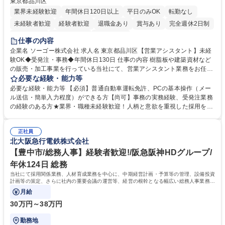
東京都品川区
業界未経験歓迎
年間休日120日以上
平日のみOK
転勤なし
未経験者歓迎
経験者歓迎
退職金あり
賞与あり
完全週休2日制
交通費支給
駅近5分以内
土日祝休み
仕事の内容
企業名 ソーゴー株式会社 求人名 東京都品川区【営業アシスタント】未経
験OK◆受発注・事務◆年間休日130日 仕事の内容 樹脂板や建築資材など
の販売・加工事業を行っている当社にて、営業アシスタント業務をお任せ
いたします。注文対応やWebデータの出力、各所への発注・加工依頼のほ
必要な経験・能力等
か、電話・メール対応等の事務業務を担当します。 ■受注・発注業務：FA
必要な経験・能力等 【必須】普通自動車運転免許、PCの基本操作（メー
Xによる注文対応、Web発注データのプリントアウト、各仕入先・協力会
ル送信・簡単入力程度）ができる方【尚可】事務の実務経験、受発注業務
社への発注および加工依頼等 ■納品書・請求書の作成および発送手配 ■商
の経験のある方★業界・職種未経験歓迎！人柄と意欲を重視した採用を行
品手配・在庫確認・納期調整 ■電話・メールでの問い合わせ対応および付
っています。 【要件】未経験歓迎！未経験からスタートして長く勤務する
随する事務全般 ※高度なPCスキルは不要です。【業務内容の変更範囲】
社員が多数在籍しています。 【求める人物像】納期優先の業界のため状況
当社の指定する業務 募集職種 東京都品川区【営業アシスタント】未経験O
正社員
変化に臨機応変かつ柔軟に対応できる方、約束を守り正確に作業を進めら
北大阪急行電鉄株式会社
K◆受発注・事務◆年間休日130日
れる方を求めています。高度なPCスキルや関数知識は一切不要です。丁
寧な指導体制が整っているため、安心してお仕事をスタートしていただけ
【豊中市/総務人事】経験者歓迎!/阪急阪神HDグループ/
ます。 学歴・資格 学歴：大学院 大学 高専 短大 専修学校 高校 語学力：
年休124日 総務
資格：
当社にて採用関係業務、人材育成業務を中心に、中期経営計画・予算等の管理、設備投資
計画等の策定、さらに社内の重要会議の運営等、経営の根幹となる幅広い総務人事業務全
般を担当していただきます。
月給
30万円～38万円
勤務地