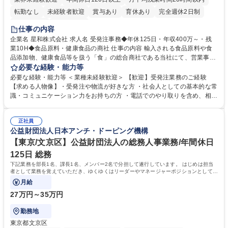
転勤なし
未経験者歓迎
賞与あり
育休あり
完全週休2日制
交通費支給
土日祝休み
仕事の内容
企業名 星和株式会社 求人名 受発注事務◆年休125日・年収400万～・残
業10H◆食品原料・健康食品の商社 仕事の内容 輸入される食品原料や食
品添加物、健康食品等を扱う「食」の総合商社である当社にて、営業事務
として営業サポートや書類作成、データ入力、電話対応などの業務をお任
必要な経験・能力等
せします。 ・受注／出荷指示／売上管理／仕入管理／在庫管理／お客様や
必要な経験・能力等 ＜業種未経験歓迎＞ 【歓迎】受発注業務のご経験
倉庫と電話確認など、販売に関わる事務、営業サポートをお願いします。
【求める人物像】・受発注や物流が好きな方 ・社会人としての基本的な常
・入社後は商品について覚えることから始め、先輩社員OJTと共に業務を
識・コミュニケーション力をお持ちの方 ・電話でのやり取りを含め、相手
進めて頂きます。未経験から始めた方も多数活躍中です。 [業務内容の変
の要件を正しく理解し対応できる方 ・数量・在庫・出荷数などの数値を正
更の範囲:会社の定める業務] 募集職種 受発注事務◆年休125日・年収400
確に扱う業務に抵抗がない方 ・PCを業務で日常的に使用しており、四則
万～・残業10H◆食品原料・健康食品の商社
正社員
演算ができる方 ・業務ルールや指示を理解し、行動できる方 学歴・資格
公益財団法人日本アンチ・ドーピング機構
学歴：大学院 大学 短大 語学力： 資格：
【東京/文京区】公益財団法人の総務人事業務/年間休日
125日 総務
下記業務を部長1名、課長1名、メンバー2名で分担して遂行しています。 はじめは担当
者として業務を覚えていただき、ゆくゆくはリーダーやマネージャーポジションとして活
躍いただくことを期待しています。
月給
27万円～35万円
勤務地
東京都文京区