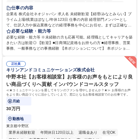
未経験者歓迎
時短勤務あり
退職金あり
在宅OK
賞与あり
仕事の内容
完全週休2日制
交通費支給
駅近5分以内
土日祝休み
服装自由
企業名 株式会社ネオジャパン 求人名 未経験歓迎【経理/みなとみらい】プ
ライム上場/残業ほぼなし/年休123日 仕事の内容 経理部門メンバーとし
寮・社宅あり
て、仕訳入力や振込業務などの経理事務を中心にお任せ。まずは正確な入
力・確認業務からスタートし、既存メンバーと一緒に業務を進めながら段
必要な経験・能力等
階的に経理知識を身につけていただきます。 【具体的には】 ■社内稟議に
必要な経験・能力等 ※未経験の方も応募可能。経理職としてキャリアを築
基づく仕訳入力 ■月末の振込業務 ■明細作成 ■伝票処理、記帳業務 ■既存
きたい方は歓迎◎ 【歓迎】■日商簿記資格をお持ちの方 ■経理事務、営業
メンバーの業務サポート 【将来的には】 ■月次決算補助 ■四半期・年次決
事務、一般事務などの事務経験 【本ポジションについて】 本ポジション
算補助 ■有価証券報告書など開示資料作成補助 ■海外子会社を含む連結決
の魅力は、プライム上場企業の経理部門で、未経験から経理キャリアをス
算補助 ※3～5年程度を目安に、徐々に決算業務へ業務範囲を広げていく
タートできる点です。まずは仕訳入力や振込業務など基礎的な業務から担
想定です。 募集職種 未経験歓迎【経理/みなとみらい】プライム上場/残業
正社員
当し、3～5年をかけて月次決算・四半期決算・開示資料作成補助などへス
キリンアンドコミュニケーションズ株式会社
ほぼなし/年休123日
テップアップできます。また、残業は通常月ほぼなく、決算月でも10時間
未満のため、無理なく経理として専門性を身につけられる環境です。 学
中野本社【お客様相談室】お客様のお声をもとにより良
歴・資格 学歴：大学院 大学 高専 短大 専修学校 高校 語学力： 資格：日商
い商品づくりへ貢献 インバウンドコールスタッフ
簿記検定1級 日商簿記検定2級
≪★コミュニケーションを通してキリンのファンを増やしませんか？★≫ お客様のお声
をより良い商品づくりに活かしていく上で、窓口となるお客様相談室でのお仕事です。
月給
30万円
勤務地
東京都中野区
業界未経験歓迎
年間休日120日以上
退職金あり
在宅OK