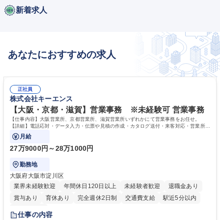
新着求人
あなたにおすすめの求人
正社員
株式会社キーエンス
【大阪・京都・滋賀】営業事務 ※未経験可 営業事務
【仕事内容】大阪営業所、京都営業所、滋賀営業所いずれかにて営業事務をお任せ。
【詳細】電話応対・データ入力・伝票や見積の作成・カタログ送付・来客対応・営業所内
で発生する事務業務や業務改善をお任せ。
月給
27万9000円～28万1000円
勤務地
大阪府大阪市淀川区
業界未経験歓迎
年間休日120日以上
未経験者歓迎
退職金あり
賞与あり
育休あり
完全週休2日制
交通費支給
駅近5分以内
土日祝休み
仕事の内容