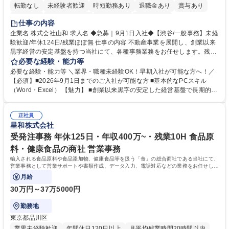
転勤なし
未経験者歓迎
時短勤務あり
退職金あり
賞与あり
育休あり
完全週休2日制
交通費支給
土日祝休み
仕事の内容
企業名 株式会社山和 求人名 ◆急募｜9月1日入社◆【渋谷/一般事務】未経
験歓迎/年休124日/残業ほぼ無 仕事の内容 不動産事業を展開し、創業以来
黒字経営の安定基盤を持つ当社にて、各種事務業務をお任せします。残業
がほぼ発生せず、連続した日程の有給取得が可能なため、WLBを整えたい
必要な経験・能力等
方にお勧めの環境です！ 入社後はOJTを通じて丁寧に研修を行いますの
必要な経験・能力等 ＼業界・職種未経験OK！早期入社が可能な方へ！／
で、事務未経験の方でも安心して臨むことができます。 【業務詳細】■電
【必須】■2026年9月1日までのご入社が可能な方 ■基本的なPCスキル
話・来客対応 ■物件の鍵や社内の備品管理 ■データ入力や書類作成 ■契約
（Word・Excel） 【魅力】 ■創業以来黒字の安定した経営基盤で長期的に
書などのファイリング ■郵送物の仕訳・発送 など 募集職種 ◆急募｜9月1
安心して働ける環境 ■残業ほぼなしで働きやすさ抜群、プライベートとの
日入社◆【渋谷/一般事務】未経験歓迎/年休124日/残業ほぼ無
両立が可能 ■有給取得を積極的に推奨、年間10日程度の取得実績 ■1ヶ月
正社員
のOJTで業務を習得可能、未経験でもしっかりサポート 学歴・資格 学
星和株式会社
歴：大学院 大学 高専 短大 語学力： 資格：
受発注事務 年休125日・年収400万~・残業10H 食品原
料・健康食品の商社 営業事務
輸入される食品原料や食品添加物、健康食品等を扱う「食」の総合商社である当社にて、
営業事務として営業サポートや書類作成、データ入力、電話対応などの業務をお任せしま
す。
月給
30万円～37万5000円
勤務地
東京都品川区
業界未経験歓迎
年間休日120日以上
月平均残業時間20時間以内