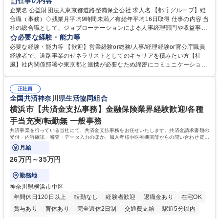
仕事の内容
駅近5分以内
資格取得手当あり
食事補助あり
企業名 公益財団法人東京都道路整備保全公社 求人名 【都庁グループ】総
合職（事務）◇残業月平均9時間未満／有給年平均16日取得 仕事の内容 当
社の総合職として、ジョブローテーションによる人事経理部門や収益事業
等のフロント部門の部署等幅広い部署での業務をお任せいたします。研修
必要な経験・能力等
制度やキャリア支援が充実しております！ ※下記業務詳細 【業務詳細】■
必要な経験・能力等 【歓迎】営業経験or総務/人事/経理経験or官公庁職員
管理部門：広報、人事、経理など当公社の運営に係る管理業務 ■収益部
経験者で、道路事業のゼネラリストとしてのキャリアを積みたい方【社
門：駐車場の新規開拓、管理運営、新宿駅西口広場の「イベントコーナ
風】社内関係部署や東京都と連携が必要なため綿密にコミュニケーション
ー」などの管理運営 ■道路部門：整備の急がれる骨格幹線道路や木造住宅
を図っています。 【業務の魅力】■幅広く携われる：総合職（事務）で
密集地域の特定整備路線の用地取得、道路に関する普及啓発事業、都内の
は、駐車場の管理運営や道路用地の取得、公益財団法人の中枢を担う管理
道路施設や道路工事現場の見学ツアー事業 ※入社後は上記いずれかの部門
正社員
部門など多岐に渡る業務を経験できます。 ■様々なプロジェクト：駐車場
全国共済神奈川県生活協同組合
へ配属。※業務内容変更の範囲：会社の定める業務 募集職種 【都庁グル
事業の他、新宿駅西口広場内に設置された照明を兼ねた広告「ブライトサ
ープ】総合職（事務）◇残業月平均9時間未満／有給年平均16日取得
イン」の管理運営を行うなど、事業収益を生み出す活動を積極的に行って
横浜市【共済金支払事務】金融保険業界経験歓迎/各種
います。 学歴・資格 学歴：大学院 大学 高専 短大 専修学校 高校 語学力：
手当充実/転勤無 一般事務
資格：
共済事業を行っている当社にて、共済金支払事務をお任せいたします。共済金請求書類の
受付・内容確認・審査・データ入力のほか、加入者様や医療機関等からの問い合わせ電話
対応や書類発送等を担当します。
月給
26万円～35万円
勤務地
神奈川県横浜市中区
年間休日120日以上
転勤なし
経験者歓迎
退職金あり
在宅OK
賞与あり
育休あり
完全週休2日制
交通費支給
駅近5分以内