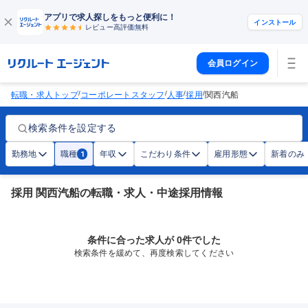
アプリで求人探しをもっと便利に！
インストール
レビュー高評価
無料
会員ログイン
/
/
/
/
転職・求人トップ
コーポレートスタッフ
人事
採用
関西汽船
検索条件を設定する
勤務地
職種
年収
こだわり条件
雇用形態
新着のみ
1
採用 関西汽船の転職・求人・中途採用情報
条件に合った求人が 0件でした
検索条件を緩めて、再度検索してください