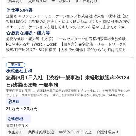
賞与あり
交通費支給
土日祝休み
寮・社宅あり
仕事の内容
企業名 キリンアンドコミュニケーションズ株式会社 求人名 中野本社【お
客様相談室】お客様のお声をもとにより良い商品づくりへ貢献 仕事の内容
≪★コミュニケーションを通してキリンのファンを増やしませんか？★≫
お客様のお声をより良い商品づくりに活かしていく上で、窓口となるお客
必要な経験・能力等
様相談室でのお仕事です。 日々お客様からいただくキリングループへのご
必要な経験・能力等 【必須】コールセンターやお客様相談室の業務経験、
意見を、企業活動に活かしています。お客様からの声に迅速かつ誠意をも
PCが使える方（Word・Excel）【働き方】在宅勤務・リモートワーク相
って対応、情報提供するとともにグループ内活動に反映しています。 【具
談可/月平均残業7～8時間程度 【入社後の研修】着任から1か月は電話対応
体的には】電話応対、メール、お手紙対応、ご指摘品調査報告書作成、有
のOJTを中心に実施し、電話対応に慣れた段階でメール・手紙のOJTを実
人チャットボット対応など。 【1日の対応件数】■電話：月間一人当たり
施する予定です。独り立ち以降もしっかりフォローする体制を整えていま
平均100件前後■メール・手紙：同上40件前後 募集職種 中野本社【お客様
正社員
すのでご安心ください。 【当社について】キリングループの広報機能を担
株式会社山和
相談室】お客様のお声をもとにより良い商品づくりへ貢献
う会社として、お客様との出会いを大切にし、磨き上げたホスピタリティ
を込めてコミュニケーションをとりながら広報関連業務を行っておりま
急募|9月1日入社 【渋谷/一般事務】未経験歓迎/年休124
す。 学歴・資格 学歴：大学院 大学 高専 短大 専修学校 高校 語学力： 資
日/残業ほぼ無 一般事務
格：
不動産事業を展開し、創業以来黒字経営の安定基盤を持つ当社にて、各種事務業務をお任
せします。残業がほぼ発生せず、連続した日程の有給取得が可能なため、WLBを整えた
い方にお勧めの環境です！
月給
31万円～33万円
勤務地
東京都渋谷区
制服あり
業界未経験歓迎
年間休日120日以上
介護休暇あり