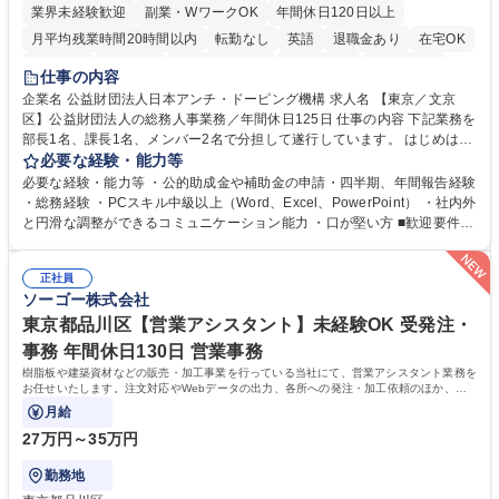
業界未経験歓迎
副業・WワークOK
年間休日120日以上
月平均残業時間20時間以内
転勤なし
英語
退職金あり
在宅OK
賞与あり
育休あり
完全週休2日制
交通費支給
土日祝休み
仕事の内容
食事補助あり
企業名 公益財団法人日本アンチ・ドーピング機構 求人名 【東京／文京
区】公益財団法人の総務人事業務／年間休日125日 仕事の内容 下記業務を
部長1名、課長1名、メンバー2名で分担して遂行しています。 はじめは担
当者として業務を覚えていただき、ゆくゆくはリーダーやマネージャーポ
必要な経験・能力等
ジションとして活躍いただくことを期待しています。 【総務・人事グルー
必要な経験・能力等 ・公的助成金や補助金の申請・四半期、年間報告経験
プの業務内容】 ・人事制度関連 ・採用活動 ・教育研修の企画、実行 ・勤
・総務経験 ・PCスキル中級以上（Word、Excel、PowerPoint） ・社内外
怠管理 ・官公庁への各種提出 ・法定の会議運営（評議員会、理事会） ・
と円滑な調整ができるコミュニケーション能力 ・口が堅い方 ■歓迎要件
コンプライアンス ・内部規程やルールの管理、整備、文書管理 ・契約関
・採用業務経験 ・英語に抵抗がない方 ・営業経験 学歴・資格 学歴：大学
連 ・衛生管理 ・防災関連・公的助成金の管理・オフィス、ファシリティ
院 大学 高専 短大 専修学校 高校 語学力： 資格：
管理 ・福利厚生関連 ・職員からの問合せ、相談対応 ・その他日常の総務
正社員
ソーゴー株式会社
業務全般 募集職種 【東京／文京区】公益財団法人の総務人事業務／年間
休日125日
東京都品川区【営業アシスタント】未経験OK 受発注・
事務 年間休日130日 営業事務
樹脂板や建築資材などの販売・加工事業を行っている当社にて、営業アシスタント業務を
お任せいたします。注文対応やWebデータの出力、各所への発注・加工依頼のほか、電
話・メール対応等の事務業務を担当します。
月給
27万円～35万円
勤務地