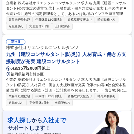
企業名 株式会社オリエンタルコンサルタンツ 求人名 九州【建設コンサル
タント(公共施設の運営管理)】人材育成・働き方支援が充実 仕事の内容 ■
公園や公共施設の指定管理者として、あるいは地域のインフラ運営管理者
として、自ら投資し収益を生み出すビジネスを推進しています。様々なイ
業界未経験歓迎
年間休日120日以上
資格取得支援あり
時短勤務あり
ンフラの運営管理、PPP/PFI導入可能性検討なども行っています。 コンサ
退職金あり
完全週休2日制
土日祝休み
ルタントとして、社会インフラに関するPPP／PFI事業への導入可能性検
討、アドバイザリー業務、公共施設の運営管理（指定管理者、包括管理
等）のほか、事業推進PPPなどを行います。また、自らが事業者として行
正社員
う事業経営を目指して事業領域を拡大しています。 《案件事例》 北九州
株式会社オリエンタルコンサルタンツ
市立浅生スポーツセンターの指定管理者、南アルプス市におけるモビリテ
九州【建設コンサルタント(防災)】人材育成・働き方支
ィレンタルサービス 等 募集職種 九州【建設コンサルタント(公共施設の運
援制度が充実 建設コンサルタント
営管理)】人材育成・働き方支援が充実
35万2000円以上
月給
福岡県福岡市博多区
企業名 株式会社オリエンタルコンサルタンツ 求人名 九州【建設コンサル
タント(防災)】人材育成・働き方支援制度が充実 仕事の内容 ■社会資本整
備(防災)に関する調査・計画・設計業務をお任せします。 ・防災/復興に関
するハード/ソフトの多様な業務実績と、様々な知見/技術があります。そ
業界未経験歓迎
年間休日120日以上
資格取得支援あり
時短勤務あり
れらを活かし、津波シミュレーションの活用や予防/評価/対策/災害復興支
退職金あり
完全週休2日制
土日祝休み
援、リスクマネジメントに至るあらゆる面から、対災害性の強いまちづく
りを提供します。 ・大地震でも道路交通の確保が可能となる、橋台/ボッ
クスカルバートと接続し土工部の沈下対策に有効な地震対策型段差抑制工
求人探し
入社まで
から
を開発しました 募集職種 九州【建設コンサルタント(防災)】人材育成・働
サポートします！
き方支援制度が充実