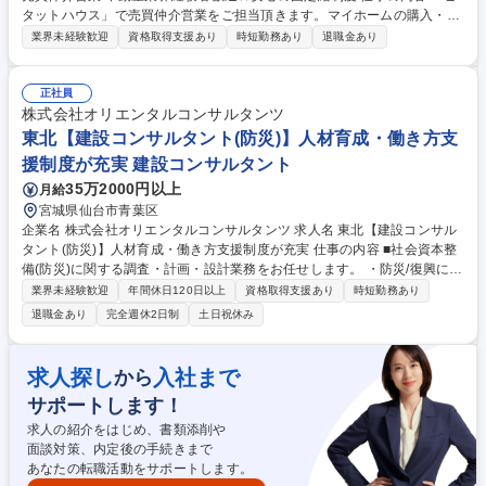
タットハウス」で売買仲介営業をご担当頂きます。マイホームの購入・買
い替えや、事業用不動産による財産形成など、あらゆるご要望に対応して
業界未経験歓迎
資格取得支援あり
時短勤務あり
退職金あり
います。 反響営業メイン。物件の紹介や現地案内、売却希望物件の査定や
現地調査、住宅ローンを中心とした資金計画の提案、契約から引き渡しに
至るまでのサポート業務全般を担当いただきます。 【キャリア】店長への
正社員
昇格はもちろん、スターツグループ各社への異動も可能なため、多彩なキ
株式会社オリエンタルコンサルタンツ
ャリアを形成できます。 募集職種 [神奈川]ピタットハウス売買仲介営業/不
東北【建設コンサルタント(防災)】人材育成・働き方支
動産業界経験者歓迎★安心の固定給制度
援制度が充実 建設コンサルタント
35万2000円以上
月給
宮城県仙台市青葉区
企業名 株式会社オリエンタルコンサルタンツ 求人名 東北【建設コンサル
タント(防災)】人材育成・働き方支援制度が充実 仕事の内容 ■社会資本整
備(防災)に関する調査・計画・設計業務をお任せします。 ・防災/復興に関
するハード/ソフトの多様な業務実績と、様々な知見/技術があります。そ
業界未経験歓迎
年間休日120日以上
資格取得支援あり
時短勤務あり
れらを活かし、津波シミュレーションの活用や予防/評価/対策/災害復興支
退職金あり
完全週休2日制
土日祝休み
援、リスクマネジメントに至るあらゆる面から、対災害性の強いまちづく
りを提供します。 ・大地震でも道路交通の確保が可能となる、橋台/ボッ
クスカルバートと接続し土工部の沈下対策に有効な地震対策型段差抑制工
求人探し
入社まで
から
を開発しました 募集職種 東北【建設コンサルタント(防災)】人材育成・働
サポートします！
き方支援制度が充実
求人の紹介をはじめ、書類添削や
面談対策、内定後の手続きまで
あなたの転職活動をサポートします。