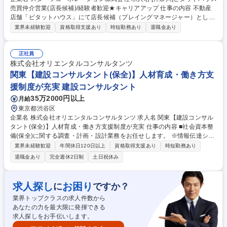
売買仲介営業(店長候補)/経験者歓迎★キャリアアップ 仕事の内容 不動産
店舗「ピタットハウス」にて店長候補（プレイングマネージャー）として
売買仲介営業をご担当頂きます。培われてきたご経験をベースにマネジメ
業界未経験歓迎
資格取得支援あり
時短勤務あり
退職金あり
ント層への挑戦を検討されている方におススメのポジションです。 反響営
業メイン。物件の紹介や現地案内、売却希望物件の査定や現地調査、住宅
ローンを中心とした資金計画の提案、契約から引き渡しに至るまでのサポ
正社員
ート業務全般を担当いただきます。 【キャリア】店長やエリア長への昇格
株式会社オリエンタルコンサルタンツ
はもちろん、スターツグループ各社への異動も可能なため、多彩なキャリ
関東【建設コンサルタント(保全)】人材育成・働き方支
アを形成できます 募集職種 [神奈川]ピタットハウス売買仲介営業(店長候
援制度が充実 建設コンサルタント
補)/経験者歓迎★キャリアアップ
35万2000円以上
月給
東京都渋谷区
企業名 株式会社オリエンタルコンサルタンツ 求人名 関東【建設コンサル
タント(保全)】人材育成・働き方支援制度が充実 仕事の内容 ■社会資本整
備(保全)に関する調査・計画・設計業務をお任せします。 ※情報伝達シス
テムも駆使した総合的な提案が可能。技術力は、新規開発・拡張計画、運
業界未経験歓迎
年間休日120日以上
資格取得支援あり
時短勤務あり
営、維持管理等、幅広く提供する程の評価を獲得 ・今後増大する老朽化し
退職金あり
完全週休2日制
土日祝休み
た道路/橋梁などの維持管理を行います。これまでの調査設計/点検技術で
培ってきた実績を結集し、個別施設の維持/保全をはじめ、社会資本全体を
包括的に維持/保全するための、技術を提供します。 ・危険の早期発見を
求人探し
お困り
に
ですか？
図るため、橋梁の点検/モニタリングや、トンネルの長寿命化計画に向けた
業界トップクラスの求人件数から
補修/補強設計の立案などを行います。 募集職種 関東【建設コンサルタン
あなたの力を最大限に発揮できる
ト(保全)】人材育成・働き方支援制度が充実
求人探しをお手伝いします。