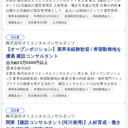
企業名 株式会社オリエンタルコンサルタンツ 求人名 東北【建設コンサル
タント(公共施設の運営管理)】人材育成・働き方支援が充実 仕事の内容 ■
公園や公共施設の指定管理者として、あるいは地域のインフラ運営管理者
として、自ら投資し収益を生み出すビジネスを推進しています。様々なイ
業界未経験歓迎
年間休日120日以上
資格取得支援あり
時短勤務あり
ンフラの運営管理、PPP/PFI導入可能性検討なども行っています。 コンサ
退職金あり
完全週休2日制
土日祝休み
ルタントとして、社会インフラに関するPPP／PFI事業への導入可能性検
討、アドバイザリー業務、公共施設の運営管理（指定管理者、包括管理
等）のほか、事業推進PPPなどを行います。また、自らが事業者として行
正社員
う事業経営を目指して事業領域を拡大しています。 《案件事例》 北九州
株式会社オリエンタルコンサルタンツ
市立浅生スポーツセンターの指定管理者、南アルプス市におけるモビリテ
【オープンポジション】業界未経験歓迎 / 希望勤務地を
ィレンタルサービス 等 募集職種 東北【建設コンサルタント(公共施設の運
優遇 建設コンサルタント
営管理)】人材育成・働き方支援が充実
23万5000円以上
月給
東京都渋谷区
企業名 株式会社オリエンタルコンサルタンツ 求人名 【オープンポジショ
ン】業界未経験歓迎 / 希望勤務地を優遇 仕事の内容 国内・海外部門でトッ
プクラスの規模を有する当社で、建設コンサルタントのお仕事をお任せい
たします。 ※勤務地は選考中にご希望を確認いたします。 ご経験・ご希
業界未経験歓迎
年間休日120日以上
資格取得支援あり
時短勤務あり
望から下記いずれかの分野に配属予定です。 ＜配属候補＞保全、防災、道
退職金あり
完全週休2日制
土日祝休み
路、交通、河川港湾、都市デザイン、地域活性化、公共施設の運営管理、
環境、上下水道、地下構造、インフラ施設の電気・通信設備、施工監理・
発注者支援業務 ★建設プロセス全体をコーディネートする「総合」事業を
正社員
展開したり、自らが事業者になってビジネスを行う「事業経営」を推進す
株式会社オリエンタルコンサルタンツ
る等、建設コンサルタントを超えた価値提供に挑戦可能。 募集職種 【オ
関東【建設コンサルタント(河川港湾)】人材育成・働き
ープンポジション】業界未経験歓迎 / 希望勤務地を優遇