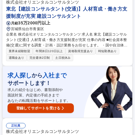
格はもちろん、スターツグループ各社への異動も可能なため、多彩なキャ
株式会社オリエンタルコンサルタンツ
リアを形成できます。 募集職種 [埼玉]ピタットハウス売買仲介営業/不動産
東北【建設コンサルタント(交通)】人材育成・働き方支
業界経験者歓迎★安心の固定給制度
援制度が充実 建設コンサルタント
35万2000円以上
月給
宮城県仙台市青葉区
企業名 株式会社オリエンタルコンサルタンツ 求人名 東北【建設コンサル
タント(交通)】人材育成・働き方支援制度が充実 仕事の内容 ■社会資本整
備(交通)に関する調査・計画・設計業務をお任せします。 ・国や自治体、
高速道路会社をはじめとした多くの実績をもとに、渋滞、事故の解消や開
業界未経験歓迎
年間休日120日以上
資格取得支援あり
時短勤務あり
発事業による交通影響分析および対策立案、各種交通実態調査等を行いま
退職金あり
完全週休2日制
土日祝休み
す。 《詳細》交通ミクロシミュレーションによる渋滞対策の提案、画像処
理技術による交通流計測、事故要因分析や事故対策の立案検討、交通ビッ
グデータの活用(災害時等でのモビリティ支援に資する研究活動)等 募集職
求人探し
入社まで
から
種 東北【建設コンサルタント(交通)】人材育成・働き方支援制度が充実
サポートします！
求人の紹介をはじめ、書類添削や
面談対策、内定後の手続きまで
あなたの転職活動をサポートします。
登録してサポートを受ける
正社員
株式会社オリエンタルコンサルタンツ