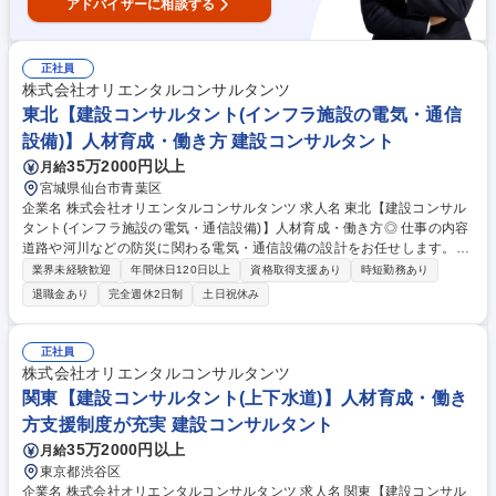
アドバイザーに相談する
正社員
株式会社オリエンタルコンサルタンツ
東北【建設コンサルタント(インフラ施設の電気・通信
設備)】人材育成・働き方 建設コンサルタント
35万2000円以上
月給
宮城県仙台市青葉区
企業名 株式会社オリエンタルコンサルタンツ 求人名 東北【建設コンサル
タント(インフラ施設の電気・通信設備)】人材育成・働き方◎ 仕事の内容
道路や河川などの防災に関わる電気・通信設備の設計をお任せします。コ
ンサルタントとして、発注者に近い立場でインフラ整備に携わることがで
業界未経験歓迎
年間休日120日以上
資格取得支援あり
時短勤務あり
き、ご経験やスキルが社会貢献に直結するお仕事です。 道路や河川には、
退職金あり
完全週休2日制
土日祝休み
監視カメラや気象観測設備等、様々な設備が設置されています。インフラ
におけるこれらの設備は15年～20年周期で更新・改修の必要があり、都
度最新の機材を用いた改善がなされています。インフラ通信設備の設計は
正社員
ビジネスモデルとして安定受注が見込めるだけでなく、常に最新技術を活
株式会社オリエンタルコンサルタンツ
かした設計を行うため、技術を磨き続けることができ、かつ社会貢献性の
関東【建設コンサルタント(上下水道)】人材育成・働き
非常に大きい仕事です。 募集職種 東北【建設コンサルタント(インフラ施
方支援制度が充実 建設コンサルタント
設の電気・通信設備)】人材育成・働き方◎
35万2000円以上
月給
東京都渋谷区
企業名 株式会社オリエンタルコンサルタンツ 求人名 関東【建設コンサル