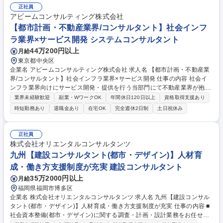
正社員
アビームコンサルティング株式会社
【都市計画・不動産業界/コンサルタント】社会インフ
ラ業界×サービス開発 システムコンサルタント
44万200円以上
月給
東京都中央区
企業名 アビームコンサルティング株式会社 求人名 【都市計画・不動産業
界/コンサルタント】社会インフラ業界×サービス開発 仕事の内容 社会イ
ンフラ業界向けにサービス開発・提供を行う当部門にて不動産業界が抱え
る様々な経営課題に対し、業界特徴に即して当社が独自に開発したクラウ
業界未経験歓迎
副業・WワークOK
年間休日120日以上
資格取得支援あり
ドソリューション（プラットフォーム）を用いたビジネス変革支援 を推進
時短勤務あり
退職金あり
在宅OK
完全週休2日制
土日祝休み
して頂きます。 【注力テーマ】■EX（データ戦略立案/データマネジメン
ト推進/経営管理基盤の次世代化）■事業創造/価値創出（事業立上げ/エリ
ア価値創造）■CX（デジタルマーケティング基盤構築～活用推進）■SCM
正社員
（デジタルによる効率的な資材管理・物流業務の再構築）■GX（企業戦略
株式会社オリエンタルコンサルタンツ
立案～推進支援）■ALM（アセットマネジメントシステムの構築） 募集職
九州【建設コンサルタント(都市・デザイン)】人材育
種 【都市計画・不動産業界/コンサルタント】社会インフラ業界×サービス
成・働き方支援制度が充実 建設コンサルタント
開発
35万2000円以上
月給
福岡県福岡市博多区
企業名 株式会社オリエンタルコンサルタンツ 求人名 九州【建設コンサル
タント(都市・デザイン)】人材育成・働き方支援制度が充実 仕事の内容 ■
社会資本整備(都市・デザイン)に関する調査・計画・設計業務をお任せし