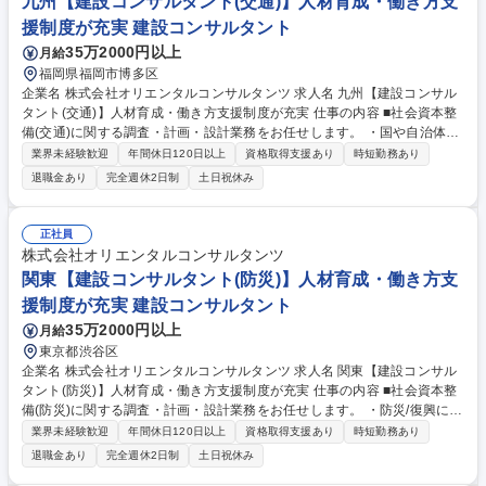
九州【建設コンサルタント(交通)】人材育成・働き方支
援制度が充実 建設コンサルタント
35万2000円以上
月給
福岡県福岡市博多区
企業名 株式会社オリエンタルコンサルタンツ 求人名 九州【建設コンサル
タント(交通)】人材育成・働き方支援制度が充実 仕事の内容 ■社会資本整
備(交通)に関する調査・計画・設計業務をお任せします。 ・国や自治体、
高速道路会社をはじめとした多くの実績をもとに、渋滞、事故の解消や開
業界未経験歓迎
年間休日120日以上
資格取得支援あり
時短勤務あり
発事業による交通影響分析および対策立案、各種交通実態調査等を行いま
退職金あり
完全週休2日制
土日祝休み
す。 《詳細》交通ミクロシミュレーションによる渋滞対策の提案、画像処
理技術による交通流計測、事故要因分析や事故対策の立案検討、交通ビッ
グデータの活用(災害時等でのモビリティ支援に資する研究活動)等 募集職
正社員
種 九州【建設コンサルタント(交通)】人材育成・働き方支援制度が充実
株式会社オリエンタルコンサルタンツ
関東【建設コンサルタント(防災)】人材育成・働き方支
援制度が充実 建設コンサルタント
35万2000円以上
月給
東京都渋谷区
企業名 株式会社オリエンタルコンサルタンツ 求人名 関東【建設コンサル
タント(防災)】人材育成・働き方支援制度が充実 仕事の内容 ■社会資本整
備(防災)に関する調査・計画・設計業務をお任せします。 ・防災/復興に関
するハード/ソフトの多様な業務実績と、様々な知見/技術があります。そ
業界未経験歓迎
年間休日120日以上
資格取得支援あり
時短勤務あり
れらを活かし、津波シミュレーションの活用や予防/評価/対策/災害復興支
退職金あり
完全週休2日制
土日祝休み
援、リスクマネジメントに至るあらゆる面から、対災害性の強いまちづく