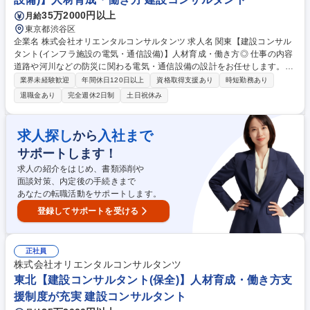
度が充実
35万2000円以上
月給
東京都渋谷区
企業名 株式会社オリエンタルコンサルタンツ 求人名 関東【建設コンサル
タント(インフラ施設の電気・通信設備)】人材育成・働き方◎ 仕事の内容
道路や河川などの防災に関わる電気・通信設備の設計をお任せします。コ
ンサルタントとして、発注者に近い立場でインフラ整備に携わることがで
業界未経験歓迎
年間休日120日以上
資格取得支援あり
時短勤務あり
き、ご経験やスキルが社会貢献に直結するお仕事です。 道路や河川には、
退職金あり
完全週休2日制
土日祝休み
監視カメラや気象観測設備等、様々な設備が設置されています。インフラ
におけるこれらの設備は15年～20年周期で更新・改修の必要があり、都
度最新の機材を用いた改善がなされています。インフラ通信設備の設計は
求人探し
入社まで
から
ビジネスモデルとして安定受注が見込めるだけでなく、常に最新技術を活
サポートします！
かした設計を行うため、技術を磨き続けることができ、かつ社会貢献性の
非常に大きい仕事です。 募集職種 関東【建設コンサルタント(インフラ施
求人の紹介をはじめ、書類添削や
設の電気・通信設備)】人材育成・働き方◎
面談対策、内定後の手続きまで
あなたの転職活動をサポートします。
登録してサポートを受ける
正社員
株式会社オリエンタルコンサルタンツ
東北【建設コンサルタント(保全)】人材育成・働き方支
援制度が充実 建設コンサルタント