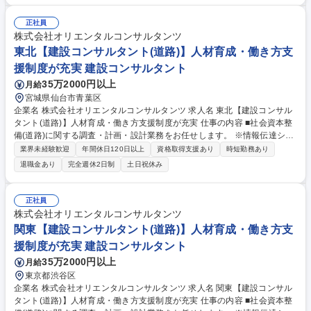
量、施工計画のとりまとめを補助します。 ・点検・補修で実際の現場作業
も経験し、インフラ保全を守る使命感を育てながら、変状に応じた対策設
正社員
計を行います。 ・地盤評価の専門家として斜面災害対策や土木工事に伴う
株式会社オリエンタルコンサルタンツ
渇水対策等の分野にも取り組んで頂きます。 募集職種 関東【建設コンサ
東北【建設コンサルタント(道路)】人材育成・働き方支
ルタント(地下構造)】人材育成・働き方支援制度が充実
援制度が充実 建設コンサルタント
35万2000円以上
月給
宮城県仙台市青葉区
企業名 株式会社オリエンタルコンサルタンツ 求人名 東北【建設コンサル
タント(道路)】人材育成・働き方支援制度が充実 仕事の内容 ■社会資本整
備(道路)に関する調査・計画・設計業務をお任せします。 ※情報伝達シス
テムも駆使した総合的な提案が可能。技術力は、新規開発・拡張計画、運
業界未経験歓迎
年間休日120日以上
資格取得支援あり
時短勤務あり
営、維持管理等、幅広く提供する程の評価を獲得 ・交通計画、橋梁、地下
退職金あり
完全週休2日制
土日祝休み
構造、景観、環境、防災の各グループが協働し多角的な視点から、すべて
の利用者にとって『安心』『安全』『快適』な道路空間の提供をサポート
していきます。 《設計事例》 知多半島道路半田中央JCT詳細設計/大橋JC
正社員
T/RAB予備設計、詳細設計/東海環状道路岐阜地区PA詳細設計業務/スマー
株式会社オリエンタルコンサルタンツ
トIC検討、設計など 募集職種 東北【建設コンサルタント(道路)】人材育
関東【建設コンサルタント(道路)】人材育成・働き方支
成・働き方支援制度が充実
援制度が充実 建設コンサルタント
35万2000円以上
月給
東京都渋谷区
企業名 株式会社オリエンタルコンサルタンツ 求人名 関東【建設コンサル
タント(道路)】人材育成・働き方支援制度が充実 仕事の内容 ■社会資本整