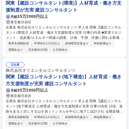
関東【建設コンサルタント(環境)】人材育成・働き方支
援制度が充実 建設コンサルタント
35万2000円以上
月給
東京都渋谷区
企業名 株式会社オリエンタルコンサルタンツ 求人名 関東【建設コンサル
タント(環境)】人材育成・働き方支援制度が充実 仕事の内容 ■環境マネジ
メント、低炭素/エネルギー関連の調査、計画、予測、評価に関わる業務を
担当します。地域の環境問題やエネルギー事業の対策等に携わり、社会に
業界未経験歓迎
年間休日120日以上
資格取得支援あり
時短勤務あり
貢献できるやりがいがあります。 《環境マネジメント》主に、道路、河川
退職金あり
完全週休2日制
土日祝休み
等に関する環境調査、予測/評価及び環境対策を担当。既設事業、新規事業
を問わず、大気質、騒音、振動、動植物等、地域の環境問題に対する最適
な環境対策を提案します。 《低炭素/エネルギー》地域や事業の方針/計画
正社員
立案を担当。太陽光発電事業、小水力事業の導入検討等、地域の再生エネ
株式会社オリエンタルコンサルタンツ
ルギー事業の方針/計画立案の提案を行います。 募集職種 関東【建設コン
関東【建設コンサルタント(地下構造)】人材育成・働き
サルタント(環境)】人材育成・働き方支援制度が充実
方支援制度が充実 建設コンサルタント
35万2000円以上
月給
東京都渋谷区
企業名 株式会社オリエンタルコンサルタンツ 求人名 関東【建設コンサル
タント(地下構造)】人材育成・働き方支援制度が充実 仕事の内容 日頃、道
路を走ると目にする山を抜くトンネルを中心に地下に設計され る構造物の
計画・調査・設計から点検・補修設計を行って頂きます。 ・計画・調査で
業界未経験歓迎
年間休日120日以上
資格取得支援あり
時短勤務あり
は現地状況や調査データを基に設計現場の状況を整理。 ・設計では、調査
退職金あり
完全週休2日制
土日祝休み
結果の分析や構造解析を基にデザインを確定し、工事現場で使う図面や数