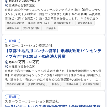
35万2000円以上
月給
宮城県仙台市青葉区
企業名 株式会社オリエンタルコンサルタンツ 求人名 東北【建設コンサル
タント(保全)】人材育成・働き方支援制度が充実 仕事の内容 ■社会資本整
備(保全)に関する調査・計画・設計業務をお任せします。 ※情報伝達シス
テムも駆使した総合的な提案が可能。技術力は、新規開発・拡張計画、運
業界未経験歓迎
年間休日120日以上
資格取得支援あり
時短勤務あり
営、維持管理等、幅広く提供する程の評価を獲得 ・今後増大する老朽化し
退職金あり
完全週休2日制
土日祝休み
た道路/橋梁などの維持管理を行います。これまでの調査設計/点検技術で
培ってきた実績を結集し、個別施設の維持/保全をはじめ、社会資本全体を
包括的に維持/保全するための、技術を提供します。 ・危険の早期発見を
正社員
図るため、橋梁の点検/モニタリングや、トンネルの長寿命化計画に向けた
生和コーポレーション株式会社
補修/補強設計の立案などを行います。 募集職種 東北【建設コンサルタン
【京都/土地活用コンサル営業】未経験歓迎 /インセンテ
ト(保全)】人材育成・働き方支援制度が充実
ィブ有!/年休120日 不動産法人営業
28万円～43万円
月給
京都府京都市中京区
企業名 生和コーポレーション株式会社 求人名 【京都/土地活用コンサル営
業】未経験歓迎◎/インセンティブ有！/年休120日 仕事の内容 お客様の土
地・建物をより有益なものにするための企画提案をお任せします。「この
土地にどんな建物があればより魅力的」かを想像し、最善の活用方法を提
業界未経験歓迎
資格取得支援あり
転勤なし
退職金あり
完全週休2日制
案！お客様のパートナーとして伴走するやりがいある仕事です 【商品特
長】立地、オーナー、入居様ニーズを踏まえた建築提案が可能 【営業スタ
イル】 （1）地図情報等をもとに、土地を所有しているオーナー様へご訪
正社員
問 （2）オーナー様から資産状況・資金・経営の計画をヒアリング （3）
スターツコーポレーション株式会社
定期的な接点で信頼関係を構築し、お悩みに沿ったプランをご提案 （4）
[千葉]ピタットハウス売買仲介営業(店長候補)/経験者歓