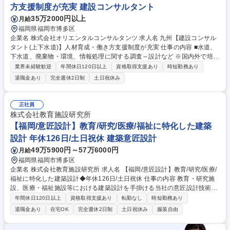
方支援制度が充実 建設コンサルタント
35万2000円以上
月給
福岡県福岡市博多区
企業名 株式会社オリエンタルコンサルタンツ 求人名 九州【建設コンサル
タント(上下水道)】人材育成・働き方支援制度が充実 仕事の内容 ■水道、
下水道、廃棄物・環境、情報処理に関する調査～設計など ※国内外で培っ
たノウハウやネットワークを活かしながら、時代のニーズに合わせた新し
業界未経験歓迎
年間休日120日以上
資格取得支援あり
時短勤務あり
い取り組みにチャレンジできる環境です 【具体的には】「民間活用による
退職金あり
完全週休2日制
土日祝休み
経営・運営」「アセットマネジメント」「上下水道防災総合計画」等の技
術を用いながら、少子高齢化、浸水・津波・地震対策等の防災、老朽化施
設の計画的な改築、ゲリラ豪雨等の地球環境問題の解決に貢献してくださ
正社員
い。 ◎将来的には当社の上下水道分野の中核を担う人材としての活躍を期
株式会社教育施設研究所
待。分野の発展、その先に続く豊かな社会生活の創造に貢献してください
【福岡/意匠設計】教育/研究/医療/福祉に特化した建築
募集職種 九州【建設コンサルタント(上下水道)】人材育成・働き方支援制
設計 年休126日/土日祝休 建築意匠設計
度が充実
49万5900円～57万6000円
月給
福岡県福岡市博多区
企業名 株式会社教育施設研究所 求人名 【福岡/意匠設計】教育/研究/医療/
福祉に特化した建築設計◆年休126日/土日祝休 仕事の内容 教育・研究施
設、医療・福祉施設等における建築設計を手掛ける当社の意匠設計技術者
として、コンセプトの設定や計画・デザインなどの基本計画から実施設
年間休日120日以上
資格取得支援あり
転勤なし
時短勤務あり
計・監理までの一連の業務をお任せいたします。 【具体的には】 ＜コン
退職金あり
在宅OK
完全週休2日制
土日祝休み
服装自由
サルタント業務＞ ■依頼主の要望を基に、業務内容の課題の検討と、目
標・基本方針の設定 ＜企画・構造・調査＞ ■土地・施設の有効活用の調