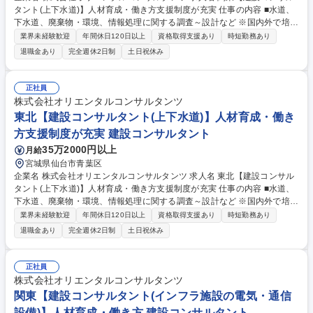
タント(上下水道)】人材育成・働き方支援制度が充実 仕事の内容 ■水道、
下水道、廃棄物・環境、情報処理に関する調査～設計など ※国内外で培っ
たノウハウやネットワークを活かしながら、時代のニーズに合わせた新し
業界未経験歓迎
年間休日120日以上
資格取得支援あり
時短勤務あり
い取り組みにチャレンジできる環境です 【具体的には】「民間活用による
退職金あり
完全週休2日制
土日祝休み
経営・運営」「アセットマネジメント」「上下水道防災総合計画」等の技
術を用いながら、少子高齢化、浸水・津波・地震対策等の防災、老朽化施
設の計画的な改築、ゲリラ豪雨等の地球環境問題の解決に貢献してくださ
正社員
い。 ◎将来的には当社の上下水道分野の中核を担う人材としての活躍を期
株式会社オリエンタルコンサルタンツ
待。分野の発展、その先に続く豊かな社会生活の創造に貢献してください
東北【建設コンサルタント(上下水道)】人材育成・働き
募集職種 関東【建設コンサルタント(上下水道)】人材育成・働き方支援制
方支援制度が充実 建設コンサルタント
度が充実
35万2000円以上
月給
宮城県仙台市青葉区
企業名 株式会社オリエンタルコンサルタンツ 求人名 東北【建設コンサル
タント(上下水道)】人材育成・働き方支援制度が充実 仕事の内容 ■水道、
下水道、廃棄物・環境、情報処理に関する調査～設計など ※国内外で培っ
たノウハウやネットワークを活かしながら、時代のニーズに合わせた新し
業界未経験歓迎
年間休日120日以上
資格取得支援あり
時短勤務あり
い取り組みにチャレンジできる環境です 【具体的には】「民間活用による
退職金あり
完全週休2日制
土日祝休み
経営・運営」「アセットマネジメント」「上下水道防災総合計画」等の技
術を用いながら、少子高齢化、浸水・津波・地震対策等の防災、老朽化施
設の計画的な改築、ゲリラ豪雨等の地球環境問題の解決に貢献してくださ
正社員
い。 ◎将来的には当社の上下水道分野の中核を担う人材としての活躍を期
株式会社オリエンタルコンサルタンツ
待。分野の発展、その先に続く豊かな社会生活の創造に貢献してください
関東【建設コンサルタント(インフラ施設の電気・通信
募集職種 東北【建設コンサルタント(上下水道)】人材育成・働き方支援制
設備)】人材育成・働き方 建設コンサルタント