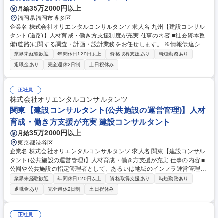
35万2000円以上
月給
福岡県福岡市博多区
企業名 株式会社オリエンタルコンサルタンツ 求人名 九州【建設コンサル
タント(道路)】人材育成・働き方支援制度が充実 仕事の内容 ■社会資本整
備(道路)に関する調査・計画・設計業務をお任せします。 ※情報伝達シス
テムも駆使した総合的な提案が可能。技術力は、新規開発・拡張計画、運
業界未経験歓迎
年間休日120日以上
資格取得支援あり
時短勤務あり
営、維持管理等、幅広く提供する程の評価を獲得 ・交通計画、橋梁、地下
退職金あり
完全週休2日制
土日祝休み
構造、景観、環境、防災の各グループが協働し多角的な視点から、すべて
の利用者にとって『安心』『安全』『快適』な道路空間の提供をサポート
していきます。 《設計事例》 知多半島道路半田中央JCT詳細設計/大橋JC
正社員
T/RAB予備設計、詳細設計/東海環状道路岐阜地区PA詳細設計業務/スマー
株式会社オリエンタルコンサルタンツ
トIC検討、設計など 募集職種 九州【建設コンサルタント(道路)】人材育
関東【建設コンサルタント(公共施設の運営管理)】人材
成・働き方支援制度が充実
育成・働き方支援が充実 建設コンサルタント
35万2000円以上
月給
東京都渋谷区
企業名 株式会社オリエンタルコンサルタンツ 求人名 関東【建設コンサル
タント(公共施設の運営管理)】人材育成・働き方支援が充実 仕事の内容 ■
公園や公共施設の指定管理者として、あるいは地域のインフラ運営管理者
として、自ら投資し収益を生み出すビジネスを推進しています。様々なイ
業界未経験歓迎
年間休日120日以上
資格取得支援あり
時短勤務あり
ンフラの運営管理、PPP/PFI導入可能性検討なども行っています。 コンサ
退職金あり
完全週休2日制
土日祝休み
ルタントとして、社会インフラに関するPPP／PFI事業への導入可能性検
討、アドバイザリー業務、公共施設の運営管理（指定管理者、包括管理
等）のほか、事業推進PPPなどを行います。また、自らが事業者として行
正社員