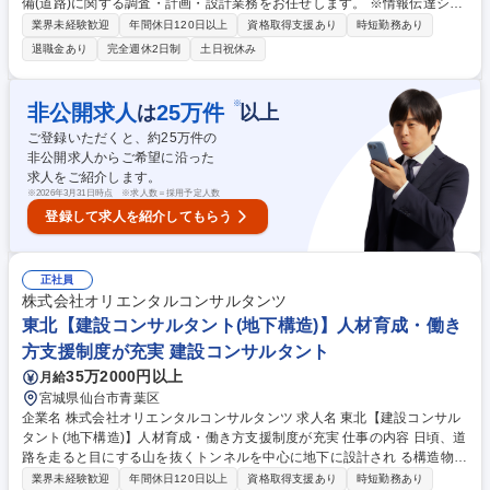
備(道路)に関する調査・計画・設計業務をお任せします。 ※情報伝達シス
テムも駆使した総合的な提案が可能。技術力は、新規開発・拡張計画、運
業界未経験歓迎
年間休日120日以上
資格取得支援あり
時短勤務あり
営、維持管理等、幅広く提供する程の評価を獲得 ・交通計画、橋梁、地下
退職金あり
完全週休2日制
土日祝休み
構造、景観、環境、防災の各グループが協働し多角的な視点から、すべて
の利用者にとって『安心』『安全』『快適』な道路空間の提供をサポート
していきます。 《設計事例》 知多半島道路半田中央JCT詳細設計/大橋JC
※
非公開求人
25
万件
は
以上
T/RAB予備設計、詳細設計/東海環状道路岐阜地区PA詳細設計業務/スマー
ご登録いただくと、約
25
万件の
トIC検討、設計など 募集職種 関東【建設コンサルタント(道路)】人材育
非公開求人からご希望に沿った
成・働き方支援制度が充実
求人をご紹介します。
※
2026年3月31日時点 ※求人数＝採用予定人数
登録して求人を紹介してもらう
正社員
株式会社オリエンタルコンサルタンツ
東北【建設コンサルタント(地下構造)】人材育成・働き
方支援制度が充実 建設コンサルタント
35万2000円以上
月給
宮城県仙台市青葉区
企業名 株式会社オリエンタルコンサルタンツ 求人名 東北【建設コンサル
タント(地下構造)】人材育成・働き方支援制度が充実 仕事の内容 日頃、道
路を走ると目にする山を抜くトンネルを中心に地下に設計され る構造物の
計画・調査・設計から点検・補修設計を行って頂きます。 ・計画・調査で
業界未経験歓迎
年間休日120日以上
資格取得支援あり
時短勤務あり