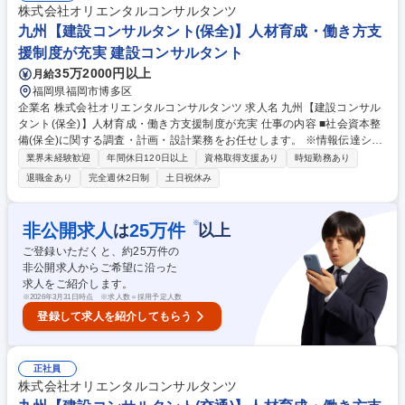
う事業経営を目指して事業領域を拡大しています。 《案件事例》 北九州
株式会社オリエンタルコンサルタンツ
市立浅生スポーツセンターの指定管理者、南アルプス市におけるモビリテ
九州【建設コンサルタント(保全)】人材育成・働き方支
ィレンタルサービス 等 募集職種 関東【建設コンサルタント(公共施設の運
援制度が充実 建設コンサルタント
営管理)】人材育成・働き方支援が充実
35万2000円以上
月給
福岡県福岡市博多区
企業名 株式会社オリエンタルコンサルタンツ 求人名 九州【建設コンサル
タント(保全)】人材育成・働き方支援制度が充実 仕事の内容 ■社会資本整
備(保全)に関する調査・計画・設計業務をお任せします。 ※情報伝達シス
テムも駆使した総合的な提案が可能。技術力は、新規開発・拡張計画、運
業界未経験歓迎
年間休日120日以上
資格取得支援あり
時短勤務あり
営、維持管理等、幅広く提供する程の評価を獲得 ・今後増大する老朽化し
退職金あり
完全週休2日制
土日祝休み
た道路/橋梁などの維持管理を行います。これまでの調査設計/点検技術で
培ってきた実績を結集し、個別施設の維持/保全をはじめ、社会資本全体を
包括的に維持/保全するための、技術を提供します。 ・危険の早期発見を
※
非公開求人
25
万件
は
以上
図るため、橋梁の点検/モニタリングや、トンネルの長寿命化計画に向けた
ご登録いただくと、約
25
万件の
補修/補強設計の立案などを行います。 募集職種 九州【建設コンサルタン
非公開求人からご希望に沿った
ト(保全)】人材育成・働き方支援制度が充実
求人をご紹介します。
※
2026年3月31日時点 ※求人数＝採用予定人数
登録して求人を紹介してもらう
正社員
株式会社オリエンタルコンサルタンツ