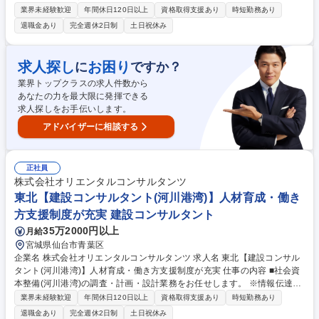
計画・調査・設計から点検・補修設計を行って頂きます。 ・計画・調査で
業界未経験歓迎
年間休日120日以上
資格取得支援あり
時短勤務あり
は現地状況や調査データを基に設計現場の状況を整理。 ・設計では、調査
退職金あり
完全週休2日制
土日祝休み
結果の分析や構造解析を基にデザインを確定し、工事現場で使う図面や数
量、施工計画のとりまとめを補助します。 ・点検・補修で実際の現場作業
も経験し、インフラ保全を守る使命感を育てながら、変状に応じた対策設
求人探し
お困り
に
ですか？
計を行います。 ・地盤評価の専門家として斜面災害対策や土木工事に伴う
業界トップクラスの求人件数から
渇水対策等の分野にも取り組んで頂きます。 募集職種 九州【建設コンサ
あなたの力を最大限に発揮できる
ルタント(地下構造)】人材育成・働き方支援制度が充実
求人探しをお手伝いします。
アドバイザーに相談する
正社員
株式会社オリエンタルコンサルタンツ
東北【建設コンサルタント(河川港湾)】人材育成・働き
方支援制度が充実 建設コンサルタント
35万2000円以上
月給
宮城県仙台市青葉区
企業名 株式会社オリエンタルコンサルタンツ 求人名 東北【建設コンサル
タント(河川港湾)】人材育成・働き方支援制度が充実 仕事の内容 ■社会資
本整備(河川港湾)の調査・計画・設計業務をお任せします。 ※情報伝達シ
ステムも駆使した総合的な提案が可能。技術力は新規開発・拡張計画、運
業界未経験歓迎
年間休日120日以上
資格取得支援あり
時短勤務あり
営、維持管理等、幅広く提供する程の評価を獲得 ・新規港湾開発計画か
退職金あり
完全週休2日制
土日祝休み