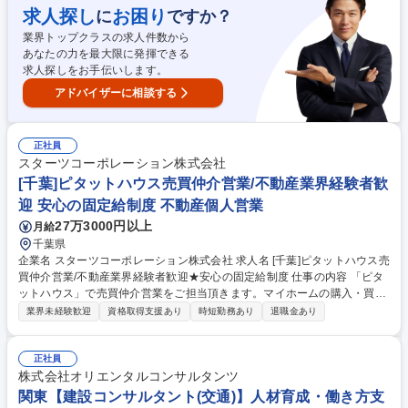
査・検討・企画立案 （業務内容の変更の範囲:当社業務全般） 募集職種
求人探し
お困り
に
ですか？
【福岡/意匠設計】教育/研究/医療/福祉に特化した建築設計◆年休126日/土
業界トップクラスの求人件数から
日祝休
あなたの力を最大限に発揮できる
求人探しをお手伝いします。
アドバイザーに相談する
正社員
スターツコーポレーション株式会社
[千葉]ピタットハウス売買仲介営業/不動産業界経験者歓
迎 安心の固定給制度 不動産個人営業
27万3000円以上
月給
千葉県
企業名 スターツコーポレーション株式会社 求人名 [千葉]ピタットハウス売
買仲介営業/不動産業界経験者歓迎★安心の固定給制度 仕事の内容 「ピタ
ットハウス」で売買仲介営業をご担当頂きます。マイホームの購入・買い
替えや、事業用不動産による財産形成など、あらゆるご要望に対応してい
業界未経験歓迎
資格取得支援あり
時短勤務あり
退職金あり
ます。 反響営業メイン。物件の紹介や現地案内、売却希望物件の査定や現
地調査、住宅ローンを中心とした資金計画の提案、契約から引き渡しに至
るまでのサポート業務全般を担当いただきます。 【キャリア】店長への昇
正社員
格はもちろん、スターツグループ各社への異動も可能なため、多彩なキャ
株式会社オリエンタルコンサルタンツ
リアを形成できます。 募集職種 [千葉]ピタットハウス売買仲介営業/不動産
関東【建設コンサルタント(交通)】人材育成・働き方支