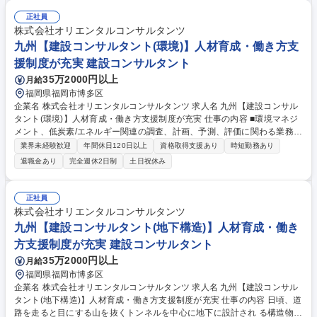
りを提供します。 ・大地震でも道路交通の確保が可能となる、橋台/ボッ
クスカルバートと接続し土工部の沈下対策に有効な地震対策型段差抑制工
正社員
を開発しました 募集職種 関東【建設コンサルタント(防災)】人材育成・働
株式会社オリエンタルコンサルタンツ
き方支援制度が充実
九州【建設コンサルタント(環境)】人材育成・働き方支
援制度が充実 建設コンサルタント
35万2000円以上
月給
福岡県福岡市博多区
企業名 株式会社オリエンタルコンサルタンツ 求人名 九州【建設コンサル
タント(環境)】人材育成・働き方支援制度が充実 仕事の内容 ■環境マネジ
メント、低炭素/エネルギー関連の調査、計画、予測、評価に関わる業務を
担当します。地域の環境問題やエネルギー事業の対策等に携わり、社会に
業界未経験歓迎
年間休日120日以上
資格取得支援あり
時短勤務あり
貢献できるやりがいがあります。 《環境マネジメント》主に、道路、河川
退職金あり
完全週休2日制
土日祝休み
等に関する環境調査、予測/評価及び環境対策を担当。既設事業、新規事業
を問わず、大気質、騒音、振動、動植物等、地域の環境問題に対する最適
な環境対策を提案します。 《低炭素/エネルギー》地域や事業の方針/計画
正社員
立案を担当。太陽光発電事業、小水力事業の導入検討等、地域の再生エネ
株式会社オリエンタルコンサルタンツ
ルギー事業の方針/計画立案の提案を行います。 募集職種 九州【建設コン
九州【建設コンサルタント(地下構造)】人材育成・働き
サルタント(環境)】人材育成・働き方支援制度が充実
方支援制度が充実 建設コンサルタント
35万2000円以上
月給
福岡県福岡市博多区
企業名 株式会社オリエンタルコンサルタンツ 求人名 九州【建設コンサル
タント(地下構造)】人材育成・働き方支援制度が充実 仕事の内容 日頃、道
路を走ると目にする山を抜くトンネルを中心に地下に設計され る構造物の