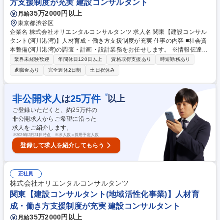
方支援制度が充実 建設コンサルタント
35万2000円以上
月給
東京都渋谷区
企業名 株式会社オリエンタルコンサルタンツ 求人名 関東【建設コンサル
タント(河川港湾)】人材育成・働き方支援制度が充実 仕事の内容 ■社会資
本整備(河川港湾)の調査・計画・設計業務をお任せします。 ※情報伝達シ
ステムも駆使した総合的な提案が可能。技術力は新規開発・拡張計画、運
業界未経験歓迎
年間休日120日以上
資格取得支援あり
時短勤務あり
営、維持管理等、幅広く提供する程の評価を獲得 ・新規港湾開発計画か
退職金あり
完全週休2日制
土日祝休み
ら、大規模港湾の拡張計画、運営/維持管理までのあらゆる分野に技術を提
供。提供先も商港、漁港、旅客港など、多岐にわたっています。また、津
波などの自然災害から、国/地域を守る為の海岸保全にも取り組んでいま
※
非公開求人
25
万件
は
以上
す。 ◎大磯港の付帯施設として、バリアフリーの防災船着き場を設計。モ
ご登録いただくと、約
25
万件の
ルティブヘ海岸護岸を建設し、大津波被害の回避に貢献しました。 募集職
非公開求人からご希望に沿った
種 関東【建設コンサルタント(河川港湾)】人材育成・働き方支援制度が充
求人をご紹介します。
実
※
2026年3月31日時点 ※求人数＝採用予定人数
登録して求人を紹介してもらう
正社員
株式会社オリエンタルコンサルタンツ
関東【建設コンサルタント(地域活性化事業)】人材育
成・働き方支援制度が充実 建設コンサルタント
35万2000円以上
月給