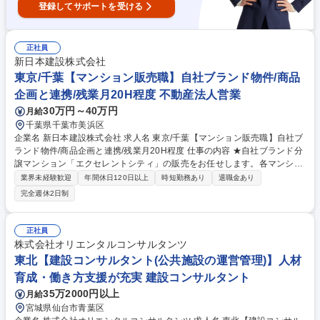
登録してサポートを受ける
正社員
新日本建設株式会社
東京/千葉【マンション販売職】自社ブランド物件/商品
企画と連携/残業月20H程度 不動産法人営業
30万円～40万円
月給
千葉県千葉市美浜区
企業名 新日本建設株式会社 求人名 東京/千葉【マンション販売職】自社ブ
ランド物件/商品企画と連携/残業月20H程度 仕事の内容 ★自社ブランド分
譲マンション「エクセレントシティ」の販売をお任せします。各マンショ
ンのゲストサロン(モデルルーム)での販売です。お客様の声を企画にフィ
業界未経験歓迎
年間休日120日以上
時短勤務あり
退職金あり
ードバックし、自ら企画に携わった物件の販売も可能。 【詳細】建築/不
完全週休2日制
動産の総合企業のため、建築の知識が身に付きます。商品企画に携われる
ことも大きな魅力です。 【エクセレントシティとは】 分譲実績全222棟、
10,000戸超。年間15棟～20棟程建設しております。品質、居住性、資産
正社員
価値を備えた分譲マンションであり、首都圏供給戸数ランキングでも上位
株式会社オリエンタルコンサルタンツ
です。 募集職種 東京/千葉【マンション販売職】自社ブランド物件/商品企
東北【建設コンサルタント(公共施設の運営管理)】人材
画と連携/残業月20H程度
育成・働き方支援が充実 建設コンサルタント
35万2000円以上
月給
宮城県仙台市青葉区