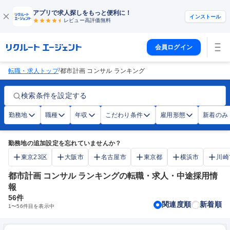
アプリで求人探しをもっと便利に！
インストール
レビュー高評価
無料
会員ログイン
/
転職・求人トップ
都市計画 コンサル ランキング
検索条件を設定する
勤務地
職種
年収
こだわり条件
雇用形態
新着のみ
勤務地の追加設定を忘れていませんか？
東京23区
大阪市
名古屋市
東京都
横浜市
川崎
都市計画 コンサル ランキングの転職・求人・中途採用情
報
56
件
関連度順
新着順
1
〜
56
件目を表示中