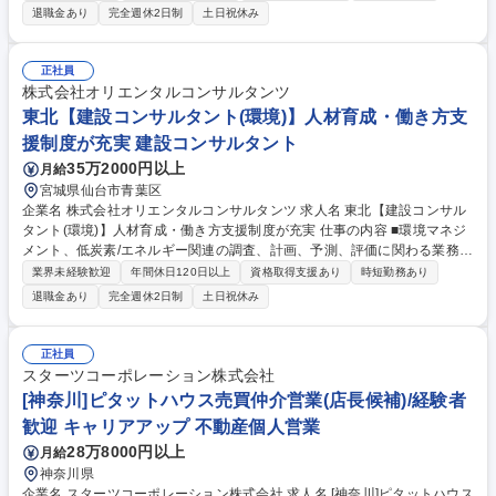
は現地状況や調査データを基に設計現場の状況を整理。 ・設計では、調査
退職金あり
完全週休2日制
土日祝休み
結果の分析や構造解析を基にデザインを確定し、工事現場で使う図面や数
量、施工計画のとりまとめを補助します。 ・点検・補修で実際の現場作業
も経験し、インフラ保全を守る使命感を育てながら、変状に応じた対策設
正社員
計を行います。 ・地盤評価の専門家として斜面災害対策や土木工事に伴う
株式会社オリエンタルコンサルタンツ
渇水対策等の分野にも取り組んで頂きます。 募集職種 東北【建設コンサ
東北【建設コンサルタント(環境)】人材育成・働き方支
ルタント(地下構造)】人材育成・働き方支援制度が充実
援制度が充実 建設コンサルタント
35万2000円以上
月給
宮城県仙台市青葉区
企業名 株式会社オリエンタルコンサルタンツ 求人名 東北【建設コンサル
タント(環境)】人材育成・働き方支援制度が充実 仕事の内容 ■環境マネジ
メント、低炭素/エネルギー関連の調査、計画、予測、評価に関わる業務を
担当します。地域の環境問題やエネルギー事業の対策等に携わり、社会に
業界未経験歓迎
年間休日120日以上
資格取得支援あり
時短勤務あり
貢献できるやりがいがあります。 《環境マネジメント》主に、道路、河川
退職金あり
完全週休2日制
土日祝休み
等に関する環境調査、予測/評価及び環境対策を担当。既設事業、新規事業
を問わず、大気質、騒音、振動、動植物等、地域の環境問題に対する最適
な環境対策を提案します。 《低炭素/エネルギー》地域や事業の方針/計画
正社員
立案を担当。太陽光発電事業、小水力事業の導入検討等、地域の再生エネ
スターツコーポレーション株式会社
ルギー事業の方針/計画立案の提案を行います。 募集職種 東北【建設コン
[神奈川]ピタットハウス売買仲介営業(店長候補)/経験者
サルタント(環境)】人材育成・働き方支援制度が充実
歓迎 キャリアアップ 不動産個人営業
28万8000円以上
月給
神奈川県
企業名 スターツコーポレーション株式会社 求人名 [神奈川]ピタットハウス