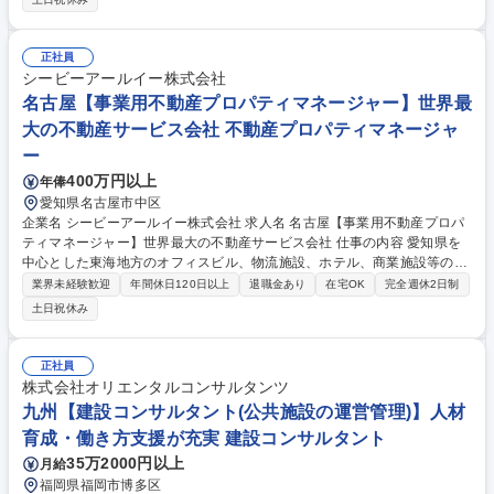
店への保険販売支援・教育 ・同行支援 ■リモート頻度：金融機関向け営業
のため基本出社ですが、リモートワークも活用可 ■その他働き方：担当す
る金融機関・エリアによって出張の有無や頻度は異なります。 募集職種
正社員
【東京】金融機関向け営業・企画（営業部）
シービーアールイー株式会社
名古屋【事業用不動産プロパティマネージャー】世界最
大の不動産サービス会社 不動産プロパティマネージャ
ー
400万円以上
年俸
愛知県名古屋市中区
企業名 シービーアールイー株式会社 求人名 名古屋【事業用不動産プロパ
ティマネージャー】世界最大の不動産サービス会社 仕事の内容 愛知県を
中心とした東海地方のオフィスビル、物流施設、ホテル、商業施設等の幅
広い不動産アセットの管理業務をお任せいたします。通常の管理業務だけ
業界未経験歓迎
年間休日120日以上
退職金あり
在宅OK
完全週休2日制
ではなく「収益と資産価値の最大化」の観点から様々な施策を企 画するこ
土日祝休み
とが可能です。建物の竣工前の物件企画や開発段階からプロジェクトに携
われるチャンスもあります。【業務詳細】■物件管理の統括■オーナー・投
資家への報告書の作成■収益性や資産価値向上のための施策立案■管理方針
正社員
の立案・外部業者の監督■修繕計画の立案・業者選定 ■事務代行(契約書の
株式会社オリエンタルコンサルタンツ
作成・支払い管理など)■テナント募集活動■賃貸条件の見直し■テナント問
九州【建設コンサルタント(公共施設の運営管理)】人材
合せ対応など 募集職種 名古屋【事業用不動産プロパティマネージャー】
育成・働き方支援が充実 建設コンサルタント
世界最大の不動産サービス会社
35万2000円以上
月給
福岡県福岡市博多区