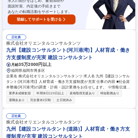
求人の紹介をはじめ、書類添削や
面談対策、内定後の手続きまで
あなたの転職活動をサポートします。
登録してサポートを受ける
正社員
株式会社オリエンタルコンサルタンツ
九州【建設コンサルタント(河川港湾)】人材育成・働き
方支援制度が充実 建設コンサルタント
35万2000円以上
月給
福岡県福岡市博多区
企業名 株式会社オリエンタルコンサルタンツ 求人名 九州【建設コンサル
タント(河川港湾)】人材育成・働き方支援制度が充実 仕事の内容 ■社会資
本整備(河川港湾)の調査・計画・設計業務をお任せします。 ※情報伝達シ
ステムも駆使した総合的な提案が可能。技術力は新規開発・拡張計画、運
業界未経験歓迎
年間休日120日以上
資格取得支援あり
時短勤務あり
営、維持管理等、幅広く提供する程の評価を獲得 ・新規港湾開発計画か
退職金あり
完全週休2日制
土日祝休み
ら、大規模港湾の拡張計画、運営/維持管理までのあらゆる分野に技術を提
供。提供先も商港、漁港、旅客港など、多岐にわたっています。また、津
波などの自然災害から、国/地域を守る為の海岸保全にも取り組んでいま
正社員
す。 ◎大磯港の付帯施設として、バリアフリーの防災船着き場を設計。モ
株式会社オリエンタルコンサルタンツ
ルティブヘ海岸護岸を建設し、大津波被害の回避に貢献しました。 募集職
九州【建設コンサルタント(道路)】人材育成・働き方支
種 九州【建設コンサルタント(河川港湾)】人材育成・働き方支援制度が充
援制度が充実 建設コンサルタント
実