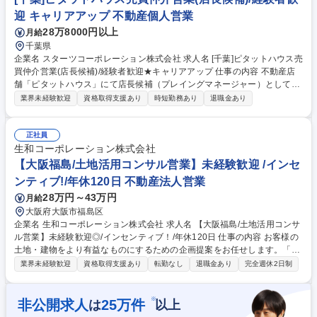
契約締結後は、建築・設計の専門部署へ引継ぎサポート 募集職種 【京都/
迎 キャリアアップ 不動産個人営業
土地活用コンサル営業】未経験歓迎◎/インセンティブ有！/年休120日
28万8000円以上
月給
千葉県
企業名 スターツコーポレーション株式会社 求人名 [千葉]ピタットハウス売
買仲介営業(店長候補)/経験者歓迎★キャリアアップ 仕事の内容 不動産店
舗「ピタットハウス」にて店長候補（プレイングマネージャー）として売
買仲介営業をご担当頂きます。培われてきたご経験をベースにマネジメン
業界未経験歓迎
資格取得支援あり
時短勤務あり
退職金あり
ト層への挑戦を検討されている方におススメのポジションです。 反響営業
メイン。物件の紹介や現地案内、売却希望物件の査定や現地調査、住宅ロ
ーンを中心とした資金計画の提案、契約から引き渡しに至るまでのサポー
正社員
ト業務全般を担当いただきます。 【キャリア】店長やエリア長への昇格は
生和コーポレーション株式会社
もちろん、スターツグループ各社への異動も可能なため、多彩なキャリア
【大阪福島/土地活用コンサル営業】未経験歓迎 /インセ
を形成できます 募集職種 [千葉]ピタットハウス売買仲介営業(店長候補)/経
ンティブ!/年休120日 不動産法人営業
験者歓迎★キャリアアップ
28万円～43万円
月給
大阪府大阪市福島区
企業名 生和コーポレーション株式会社 求人名 【大阪福島/土地活用コンサ
ル営業】未経験歓迎◎/インセンティブ！/年休120日 仕事の内容 お客様の
土地・建物をより有益なものにするための企画提案をお任せします。「こ
の土地にどんな建物があればより魅力的」かを想像し、最善の活用方法を
業界未経験歓迎
資格取得支援あり
転勤なし
退職金あり
完全週休2日制
提案！お客様のパートナーとして伴走するやりがいある仕事です 【商品特
長】立地、オーナー、入居様ニーズを踏まえた建築提案が可能 【営業スタ
イル】 （1）地図情報等をもとに、土地を所有しているオーナー様へご訪
※
非公開求人
25
万件
は
以上
問 （2）オーナー様から資産状況・資金・経営の計画をヒアリング （3）