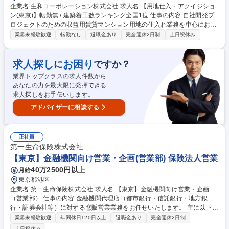
企業名 生和コーポレーション株式会社 求人名 【用地仕入・アクイジショ
ン(東京)】転勤無 / 建築着工数ランキング全国1位 仕事の内容 自社開発プ
ロジェクトのための収益用賃貸マンション用地の仕入れ業務を中心にお任
せします。 ＜詳細＞事業計画の策定、マーケティング戦略の立案・実行、
業界未経験歓迎
転勤なし
退職金あり
完全週休2日制
土日祝休み
一棟マンションの売却など 【採用背景】この1年で100憶円ビジネスにま
で急成長し、13年連続「建築着工数ランキング全国1位」となりました。
グループ2,000億規模に拡大を目指し、用地仕入れ部門を強化していま
求人探し
お困り
に
ですか？
す。 【やりがい】新しい組織のため、これまでのご経験を活かしながら、
業界トップクラスの求人件数から
事業拡大に携わることができます。チーム活動が中心で、事業計画の策定
あなたの力を最大限に発揮できる
～戦略の立案・実行まで幅広く携わることができます。 募集職種 【用地
求人探しをお手伝いします。
仕入・アクイジション(東京)】転勤無 / 建築着工数ランキング全国1位
アドバイザーに相談する
正社員
第一生命保険株式会社
【東京】金融機関向け営業・企画(営業部) 保険法人営業
40万2500円以上
月給
東京都港区
企業名 第一生命保険株式会社 求人名 【東京】金融機関向け営業・企画
（営業部） 仕事の内容 金融機関代理店（都市銀行・信託銀行・地方銀
行・証券会社等）に対する窓販営業業務をお任せいたします。 主に以下業
務を担っていただきます。 ・大規模金融機関との共同商品開発企画・共同
業界未経験歓迎
年間休日120日以上
退職金あり
完全週休2日制
プロモーション企画 ・本部折衝（商品導入提案、販売推進策検討） ・支
土日祝休み