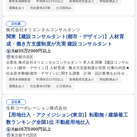
ます。 ・地域の自然環境、歴史文化を踏まえ景観や街づくりをはじめとし
業界未経験歓迎
年間休日120日以上
資格取得支援あり
時短勤務あり
た都市開発事業において、積極的に新たな技術/工法/手法を用いた、次世
退職金あり
完全週休2日制
土日祝休み
代に残る都市や景観の設計に携わって頂きます。 《計画・設計事例》 陸
前高田市震災復興支援、渋谷駅周辺交通施設設備の導入可能性検討、首都
高上野線秋葉原駅前修景等の計画・設計を手掛けています。 募集職種 九
正社員
州【建設コンサルタント(都市・デザイン)】人材育成・働き方支援制度が
株式会社オリエンタルコンサルタンツ
充実
関東【建設コンサルタント(都市・デザイン)】人材育
成・働き方支援制度が充実 建設コンサルタント
35万2000円以上
月給
東京都渋谷区
企業名 株式会社オリエンタルコンサルタンツ 求人名 関東【建設コンサル
タント(都市・デザイン)】人材育成・働き方支援制度が充実 仕事の内容 ■
社会資本整備(都市・デザイン)に関する調査・計画・設計業務をお任せし
ます。 ・地域の自然環境、歴史文化を踏まえ景観や街づくりをはじめとし
業界未経験歓迎
年間休日120日以上
資格取得支援あり
時短勤務あり
た都市開発事業において、積極的に新たな技術/工法/手法を用いた、次世
退職金あり
完全週休2日制
土日祝休み
代に残る都市や景観の設計に携わって頂きます。 《計画・設計事例》 陸
前高田市震災復興支援、渋谷駅周辺交通施設設備の導入可能性検討、首都
高上野線秋葉原駅前修景等の計画・設計を手掛けています。 募集職種 関
正社員
東【建設コンサルタント(都市・デザイン)】人材育成・働き方支援制度が
生和コーポレーション株式会社
充実
【用地仕入・アクイジション(東京)】転勤無 / 建築着工
数ランキング全国1位 不動産用地仕入
38万5000円以上
月給
東京都千代田区