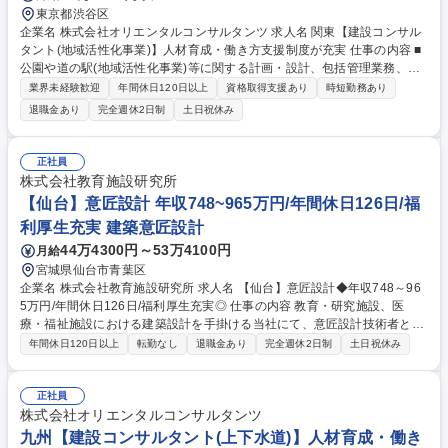
東京都渋谷区
企業名 株式会社オリエンタルコンサルタンツ 求人名 関東【建設コンサル
タント(地域活性化事業)】人材育成・働き方支援制度が充実 仕事の内容 ■
公園や道の駅(地域活性化事業)等に関する計画・設計、包括管理業務、第6
次化施策提案等をお任せします。※情報伝達システムも駆使した総合的な
業界未経験歓迎
年間休日120日以上
資格取得支援あり
時短勤務あり
提案が可能です。 ■公園や道の駅等は地域と主に個性豊かな賑わいの場と
退職金あり
完全週休2日制
土日祝休み
して機能してきました。今後は安全対策や文化の交流出来る機能が要求さ
れています。これらのニーズに応えるため、積極的に新たな技術/工法/手
法を用いた、次世代に残る橋の設計に携わります。 《計画・設計事例》道
正社員
の駅「しんぐう」の指定管理者、公園の運営管理、帰還民社会復帰・コミ
株式会社教育施設研究所
ュニティ開発支援計画（アフガニスタン国） 募集職種 関東【建設コンサ
【仙台】意匠設計 年収748~965万円/年間休日126日/福
ルタント(地域活性化事業)】人材育成・働き方支援制度が充実
利厚生充実 建築意匠設計
44万4300円～53万4100円
月給
宮城県仙台市青葉区
企業名 株式会社教育施設研究所 求人名 【仙台】意匠設計◆年収748～96
5万円/年間休日126日/福利厚生充実◎ 仕事の内容 教育・研究施設、医
療・福祉施設における建築設計を手掛ける当社にて、意匠設計技術者とし
て、コンセプトの設定や計画・デザインなどの基本計画から実施設計・監
年間休日120日以上
転勤なし
退職金あり
完全週休2日制
土日祝休み
理までの一連の業務をご担当いただきます。 【具体的には】 ＜コンサル
タント業務＞ ■依頼主の要望を基に、業務内容の課題の検討と、目標・基
本方針の設定 ＜企画・構造・調査＞ ■土地・施設の有効活用の調査・検
正社員
討・企画立案 （業務内容の変更の範囲:当社業務全般） 募集職種 【仙台】
株式会社オリエンタルコンサルタンツ
意匠設計◆年収748～965万円/年間休日126日/福利厚生充実◎
九州【建設コンサルタント(上下水道)】人材育成・働き