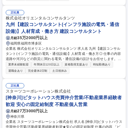
ら、大規模港湾の拡張計画、運営/維持管理までのあらゆる分野に技術を提
供。提供先も商港、漁港、旅客港など、多岐にわたっています。また、津
波などの自然災害から、国/地域を守る為の海岸保全にも取り組んでいま
正社員
す。 ◎大磯港の付帯施設として、バリアフリーの防災船着き場を設計。モ
株式会社オリエンタルコンサルタンツ
ルティブヘ海岸護岸を建設し、大津波被害の回避に貢献しました。 募集職
九州【建設コンサルタント(インフラ施設の電気・通信
種 東北【建設コンサルタント(河川港湾)】人材育成・働き方支援制度が充
設備)】人材育成・働き方 建設コンサルタント
実
35万2000円以上
月給
福岡県福岡市博多区
企業名 株式会社オリエンタルコンサルタンツ 求人名 九州【建設コンサル
タント(インフラ施設の電気・通信設備)】人材育成・働き方◎ 仕事の内容
道路や河川などの防災に関わる電気・通信設備の設計をお任せします。コ
ンサルタントとして、発注者に近い立場でインフラ整備に携わることがで
業界未経験歓迎
年間休日120日以上
資格取得支援あり
時短勤務あり
き、ご経験やスキルが社会貢献に直結するお仕事です。 道路や河川には、
退職金あり
完全週休2日制
土日祝休み
監視カメラや気象観測設備等、様々な設備が設置されています。インフラ
におけるこれらの設備は15年～20年周期で更新・改修の必要があり、都
度最新の機材を用いた改善がなされています。インフラ通信設備の設計は
正社員
ビジネスモデルとして安定受注が見込めるだけでなく、常に最新技術を活
スターツコーポレーション株式会社
かした設計を行うため、技術を磨き続けることができ、かつ社会貢献性の
[神奈川]ピタットハウス売買仲介営業/不動産業界経験者
非常に大きい仕事です。 募集職種 九州【建設コンサルタント(インフラ施
歓迎 安心の固定給制度 不動産個人営業
設の電気・通信設備)】人材育成・働き方◎
27万3000円以上
月給
神奈川県
企業名 スターツコーポレーション株式会社 求人名 [神奈川]ピタットハウス
売買仲介営業/不動産業界経験者歓迎★安心の固定給制度 仕事の内容 「ピ