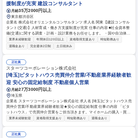
業界経験者歓迎★安心の固定給制度
援制度が充実 建設コンサルタント
35万2000円以上
月給
東京都渋谷区
企業名 株式会社オリエンタルコンサルタンツ 求人名 関東【建設コンサル
タント(交通)】人材育成・働き方支援制度が充実 仕事の内容 ■社会資本整
備(交通)に関する調査・計画・設計業務をお任せします。 ・国や自治体、
高速道路会社をはじめとした多くの実績をもとに、渋滞、事故の解消や開
業界未経験歓迎
年間休日120日以上
資格取得支援あり
時短勤務あり
発事業による交通影響分析および対策立案、各種交通実態調査等を行いま
退職金あり
完全週休2日制
土日祝休み
す。 《詳細》交通ミクロシミュレーションによる渋滞対策の提案、画像処
理技術による交通流計測、事故要因分析や事故対策の立案検討、交通ビッ
グデータの活用(災害時等でのモビリティ支援に資する研究活動)等 募集職
正社員
種 関東【建設コンサルタント(交通)】人材育成・働き方支援制度が充実
スターツコーポレーション株式会社
[埼玉]ピタットハウス売買仲介営業/不動産業界経験者歓
迎 安心の固定給制度 不動産個人営業
27万3000円以上
月給
埼玉県
企業名 スターツコーポレーション株式会社 求人名 [埼玉]ピタットハウス売
買仲介営業/不動産業界経験者歓迎★安心の固定給制度 仕事の内容 「ピタ
ットハウス」で売買仲介営業をご担当頂きます。マイホームの購入・買い
替えや、事業用不動産による財産形成など、あらゆるご要望に対応してい
業界未経験歓迎
資格取得支援あり
時短勤務あり
退職金あり
ます。 反響営業メイン。物件の紹介や現地案内、売却希望物件の査定や現
地調査、住宅ローンを中心とした資金計画の提案、契約から引き渡しに至
るまでのサポート業務全般を担当いただきます。 【キャリア】店長への昇
正社員