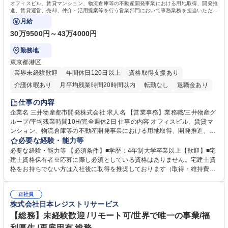
オフィスビル、賃貸マンション、物流倉庫等の不動産開発事業における用地取得、開発推
進、賃貸運営、売却、仲介・活用提案等を行う営業部門において事務業務を担当いただき
ます。
月給
30万9500円～43万4000円
勤務地
東京都港区
業界未経験歓迎
年間休日120日以上
資格取得支援あり
介護休暇あり
月平均残業時間20時間以内
転勤なし
退職金あり
在宅OK
賞与あり
育休あり
完全週休2日制
交通費支給
仕事の内容
駅近5分以内
土日祝休み
寮・社宅あり
企業名 三井物産都市開発株式会社 求人名 【営業事務】業務職/三井物産グ
ループ/平均残業時間10H/完全週休2日 仕事の内容 オフィスビル、賃貸マ
ンション、物流倉庫等の不動産開発事業における用地取得、開発推進、賃
貸運営、売却、仲介・活用提案等を行う営業部門において事務業務を担当
必要な経験・能力等
いただきます。 【詳細】・契約書管理、契約書製本、捺印対応、ファイリ
必要な経験・能力等 【必須条件】■学歴：4年制大学卒業以上【歓迎】■宅
ング、登記簿取得、調書取得・支払業務（各種費用支払、支払管理、請
建士資格保有者※応募に際し必須としている資格はありません。宅建士資
求・支払データ登録、取引先マスター申請対応）・予算作成及び予実管
格をお持ちでない方は入社後に取得を推奨しております（取得・維持費用
理・各種稟議書、報告書作成業務・各種台帳管理、交際費・会議費支払報
の一部補助あり） 【求める人物像】 ・向学心豊かで、主体的に行動でき
告書作成及び月次管理・部内総務庶務全般 など※※配属先によっては上記
る方。 ・社内外の多様な関係者と協調して業務を進められるコミュニケー
の他に担当頂く業務が発生する場合があります。 募集職種 【営業事務】
正社員
ション力がある方。 ・チャレンジを厭わず、粘り強く業務に取り組める
株式会社日本レジストリサービス
業務職/三井物産グループ/平均残業時間10H/完全週休2日
方。多様な関係者と謙虚に信頼関係を構築でき、期限を意識したスケジュ
ール管理が出来る方。※将来的に他部署（営業部門、コーポレート部門）
【総務】未経験歓迎 /リモート可/世界で唯一の事業/福
へのジョブローテーションの可能性があります。 学歴・資格 学歴：大学
利厚生 /再雇用有 総務