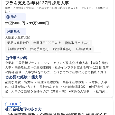
力： 資格：
フラを支える/年休127日 採用人事
総務・人事領域を中心に、これまでのご経験に応じて幅広くお任せします。 ＜具体的に
は＞
月給
29万5000円～33万5000円
勤務地
大阪府大阪市北区
業界未経験歓迎
年間休日120日以上
資格取得支援あり
未経験者歓迎
住宅手当あり
時短勤務あり
経験者歓迎
退職金あり
在宅OK
賞与あり
完全週休2日制
交通費支給
仕事の内容
駅近5分以内
土日祝休み
服装自由
寮・社宅あり
食事補助あり
企業名 三菱電機プラントエンジニアリング株式会社 求人名 【大阪】総務
人事＜未経験歓迎＞◇三菱電機G・社会インフラを支える/年休127日 仕事
の内容 総務・人事領域を中心に、これまでのご経験に応じて幅広くお任せ
します。 ＜具体的には＞ ・総務/人事労務（給与・社保・勤怠管理など）
必要な経験・能力等
・採用・教育研修 ・福利厚生運用 など ※基本的には事務所勤務ですが、
必要な経験・能力等 ＜職種未経験歓迎・業界未経験歓迎＞ ～総務、人事
採用や教育等の業務内容により、関西圏以外への日帰り・宿泊を伴う国内
のご経験が無い方でも、意欲のある方であれば未経験OK～ ■歓迎条件：総
出張もございます。 ※担当業務を持ちつつ、お互いに助け合いながら、総
務、人事のご経験をお持ちの方（業界不問） ■求める人物像：・社内外の
務部という組織として協力しながら進める体制です。 募集職種 【大阪】
関係各部門との調整を率先して行い、業務を円滑に遂行できる協調性やコ
総務人事＜未経験歓迎＞◇三菱電機G・社会インフラを支える/年休127日
ミュニケーション能力を持っている方 ・人事総務領域に興味がありゼネラ
正社員
リスト志向をお持ちの方 学歴・資格 学歴：大学院 大学 語学力： 資格：
株式会社地球の歩き方
【企画営業/行政・企業向け観光推進支援】旅行ガイド