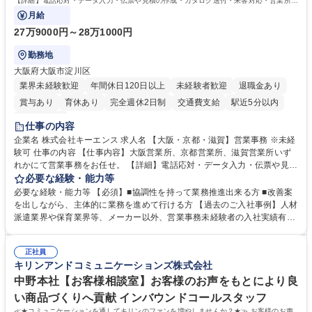
【詳細】電話応対・データ入力・伝票や見積の作成・カタログ送付・来客対応・営業所内
で発生する事務業務や業務改善をお任せ。
月給
27万9000円～28万1000円
勤務地
大阪府大阪市淀川区
業界未経験歓迎
年間休日120日以上
未経験者歓迎
退職金あり
賞与あり
育休あり
完全週休2日制
交通費支給
駅近5分以内
土日祝休み
仕事の内容
企業名 株式会社キーエンス 求人名 【大阪・京都・滋賀】営業事務 ※未経
験可 仕事の内容 【仕事内容】大阪営業所、京都営業所、滋賀営業所いず
れかにて営業事務をお任せ。 【詳細】電話応対・データ入力・伝票や見積
の作成・カタログ送付・来客対応・営業所内で発生する事務業務や業務改
必要な経験・能力等
善をお任せ。 【教育制度】ご入社後、育成担当とペアになりながらOJTに
必要な経験・能力等 【必須】■協調性を持って業務推進出来る方 ■改善案
て業務を覚えていただくことが可能です。業務システムがきちんと構築さ
を出しながら、主体的に業務を進めて行ける方 【過去のご入社事例】人材
れているため、スムーズに仕事に慣れることができる環境です。また、
派遣業界や保育業界等、メーカー以外、営業事務未経験者の入社実績有
「チームで成果を出す文化」があり、良いやり方を積極的に共有しながら
【当社の事務職について】単なる事務ではなく主体性を発揮したサポート
常に改善を目指す風土のため、安心して業務に取り組んでいただけます。
により、キーエンスの付加価値向上に貢献します。ベースの定型業務に加
募集職種 【大阪・京都・滋賀】営業事務 ※未経験可
正社員
えて、お客様や社員の状況に合わせ、能動的なサポート、改善の動きも期
キリンアンドコミュニケーションズ株式会社
待され。組織を支えるスペシャリストとして、チームに貢献し、結果的に
社員から頼られる存在になることができます。平均19:30の退勤以降の業
中野本社【お客様相談室】お客様のお声をもとにより良
務の持ち帰りも禁止されており、メリハリのある働き方となります。 学
い商品づくりへ貢献 インバウンドコールスタッフ
歴・資格 学歴：大学院 大学 高専 短大 語学力： 資格：
≪★コミュニケーションを通してキリンのファンを増やしませんか？★≫ お客様のお声