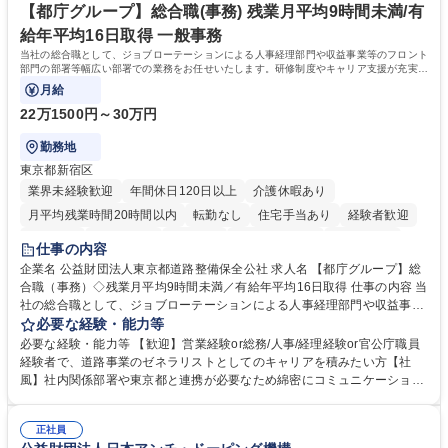
政・企業向け観光推進支援】旅行ガイドブック『地球の歩き方』
格：
【都庁グループ】総合職(事務) 残業月平均9時間未満/有
給年平均16日取得 一般事務
当社の総合職として、ジョブローテーションによる人事経理部門や収益事業等のフロント
部門の部署等幅広い部署での業務をお任せいたします。研修制度やキャリア支援が充実し
ております！ ※下記業務詳細
月給
22万1500円～30万円
勤務地
東京都新宿区
業界未経験歓迎
年間休日120日以上
介護休暇あり
月平均残業時間20時間以内
転勤なし
住宅手当あり
経験者歓迎
研修あり
退職金あり
賞与あり
完全週休2日制
交通費支給
仕事の内容
駅近5分以内
資格取得手当あり
食事補助あり
企業名 公益財団法人東京都道路整備保全公社 求人名 【都庁グループ】総
合職（事務）◇残業月平均9時間未満／有給年平均16日取得 仕事の内容 当
社の総合職として、ジョブローテーションによる人事経理部門や収益事業
等のフロント部門の部署等幅広い部署での業務をお任せいたします。研修
必要な経験・能力等
制度やキャリア支援が充実しております！ ※下記業務詳細 【業務詳細】■
必要な経験・能力等 【歓迎】営業経験or総務/人事/経理経験or官公庁職員
管理部門：広報、人事、経理など当公社の運営に係る管理業務 ■収益部
経験者で、道路事業のゼネラリストとしてのキャリアを積みたい方【社
門：駐車場の新規開拓、管理運営、新宿駅西口広場の「イベントコーナ
風】社内関係部署や東京都と連携が必要なため綿密にコミュニケーション
ー」などの管理運営 ■道路部門：整備の急がれる骨格幹線道路や木造住宅
を図っています。 【業務の魅力】■幅広く携われる：総合職（事務）で
密集地域の特定整備路線の用地取得、道路に関する普及啓発事業、都内の
は、駐車場の管理運営や道路用地の取得、公益財団法人の中枢を担う管理
道路施設や道路工事現場の見学ツアー事業 ※入社後は上記いずれかの部門
正社員
部門など多岐に渡る業務を経験できます。 ■様々なプロジェクト：駐車場