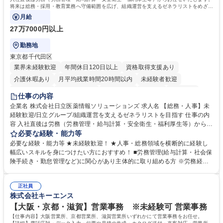
簿記検定1級 日商簿記検定2級 日商簿記検定3級
将来は総務・採用・教育業務へ守備範囲を広げ、組織運営を支えるゼネラリストをめざせ
ます。
月給
27万7000円以上
勤務地
東京都千代田区
業界未経験歓迎
年間休日120日以上
資格取得支援あり
介護休暇あり
月平均残業時間20時間以内
未経験者歓迎
住宅手当あり
時短勤務あり
退職金あり
在宅OK
賞与あり
仕事の内容
育休あり
完全週休2日制
交通費支給
土日祝休み
寮・社宅あり
企業名 株式会社日立医薬情報ソリューションズ 求人名 【総務・人事】未
経験歓迎/日立グループ/組織運営を支えるゼネラリストを目指す 仕事の内
容 入社直後は労務（労務管理・給与計算・安全衛生・福利厚生等）からお
任せいたします。将来は総務・採用・教育業務へ守備範囲を広げ、組織運
必要な経験・能力等
営を支えるゼネラリストをめざせます。 ・初期業務：労働時間管理、給与
必要な経験・能力等 ★未経験歓迎！ ★人事・総務領域を横断的に経験し
計算、社会保険対応、福利厚生管理、安全衛生、健康経営推進等をお任せ
幅広いスキルを身につけたい方におすすめ！ ■労務管理(給与計算・社会保
します。ご経験に応じて、休職者管理など、幅広く経験を積んでいただき
険手続き・勤怠管理など)に関心があり主体的に取り組める方 ※労務経験
ます。 ・将来的な広がり：総務・採用・教育・税務対応・経営企画等。
者は早期にご活躍いただけます。 ■チームで仕事を推進できる方■将来は
★メンバーがマンツーマンで丁寧に教えるため、ご経験が浅くても安心！
マネジメント職として活躍したい 【尚可】■人事、労務、採用、教育業務
幅広く経験を積みたい意欲がある方に最適な環境です。 募集職種 【総
正社員
のご経験 ■労務管理（給与計算・社会保険手続き・勤怠管理など）の経験
株式会社キーエンス
務・人事】未経験歓迎/日立グループ/組織運営を支えるゼネラリストを目
■衛生管理者の資格をお持ちの方 学歴・資格 学歴：大学院 大学 高専 短大
指す
専修学校 高校 語学力： 資格：
【大阪・京都・滋賀】営業事務 ※未経験可 営業事務
【仕事内容】大阪営業所、京都営業所、滋賀営業所いずれかにて営業事務をお任せ。