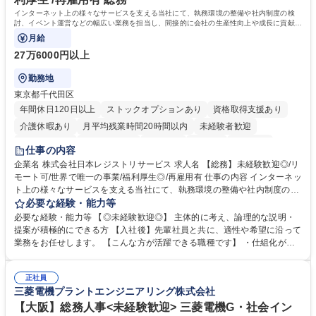
院 大学 語学力： 資格：宅地建物取引士
インターネット上の様々なサービスを支える当社にて、執務環境の整備や社内制度の検
討、イベント運営などの幅広い業務を担当し、間接的に会社の生産性向上や成長に貢献し
ている部署です。
月給
27万6000円以上
勤務地
東京都千代田区
年間休日120日以上
ストックオプションあり
資格取得支援あり
介護休暇あり
月平均残業時間20時間以内
未経験者歓迎
住宅手当あり
時短勤務あり
研修あり
在宅OK
賞与あり
仕事の内容
完全週休2日制
交通費支給
駅近5分以内
土日祝休み
服装自由
企業名 株式会社日本レジストリサービス 求人名 【総務】未経験歓迎◎/リ
モート可/世界で唯一の事業/福利厚生◎/再雇用有 仕事の内容 インターネッ
ト上の様々なサービスを支える当社にて、執務環境の整備や社内制度の検
討、イベント運営などの幅広い業務を担当し、間接的に会社の生産性向上
必要な経験・能力等
や成長に貢献している部署です。 会社の全メンバーが安心して長く成果を
必要な経験・能力等 【◎未経験歓迎◎】 主体的に考え、論理的な説明・
発揮できる環境を整えるために、毎日のメンテナンスや維持管理に加え、
提案が積極的にできる方 【入社後】先輩社員と共に、適性や希望に沿って
新たな施策検討を積極的に行っていただき、会社全体を巻き込み課題解決
業務をお任せします。 【こんな方が活躍できる職種です】 ・仕組化が好
を推進。 ・オフィス運営：執務環境の整備・物品管理・社内規定整備/改
き/得意・協働の姿勢を持っている・優先順位付け、マルチタスクが得意・
善・イベント企画/運営・非常時の対応 など、本人の希望や適性によって
様々な立場で物事を考えられる・定型業務だけでなく突発的な出来事にも
幅広い業務の体得が可能で、多様なキャリアパスを描くことも可能です。
正社員
対処できる・新しいことに興味関心がある 【魅力】■自己啓発支援：資格
三菱電機プラントエンジニアリング株式会社
募集職種 【総務】未経験歓迎◎/リモート可/世界で唯一の事業/福利厚生◎/
取得や通信教育など費用の80%（年間25万円まで）を補助 ■住宅手当：家
再雇用有
賃の50%（月額7万円まで）を補助 学歴・資格 学歴：大学院 大学 語学
【大阪】総務人事<未経験歓迎> 三菱電機G・社会イン