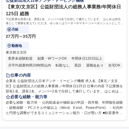
公益財団法人日本アンチ・ドーピング機構
へ配属。※業務内容変更の範囲：会社の定める業務 募集職種 【都庁グル
事業の他、新宿駅西口広場内に設置された照明を兼ねた広告「ブライトサ
ープ】総合職（事務）◇残業月平均9時間未満／有給年平均16日取得
イン」の管理運営を行うなど、事業収益を生み出す活動を積極的に行って
【東京/文京区】公益財団法人の総務人事業務/年間休日
います。 学歴・資格 学歴：大学院 大学 高専 短大 専修学校 高校 語学力：
125日 総務
資格：
下記業務を部長1名、課長1名、メンバー2名で分担して遂行しています。 はじめは担当
者として業務を覚えていただき、ゆくゆくはリーダーやマネージャーポジションとして活
躍いただくことを期待しています。
月給
27万円～35万円
勤務地
東京都文京区
業界未経験歓迎
副業・WワークOK
年間休日120日以上
月平均残業時間20時間以内
転勤なし
英語
退職金あり
在宅OK
賞与あり
育休あり
完全週休2日制
交通費支給
土日祝休み
仕事の内容
食事補助あり
企業名 公益財団法人日本アンチ・ドーピング機構 求人名 【東京／文京
区】公益財団法人の総務人事業務／年間休日125日 仕事の内容 下記業務を
部長1名、課長1名、メンバー2名で分担して遂行しています。 はじめは担
当者として業務を覚えていただき、ゆくゆくはリーダーやマネージャーポ
必要な経験・能力等
ジションとして活躍いただくことを期待しています。 【総務・人事グルー
必要な経験・能力等 ・公的助成金や補助金の申請・四半期、年間報告経験
プの業務内容】 ・人事制度関連 ・採用活動 ・教育研修の企画、実行 ・勤
・総務経験 ・PCスキル中級以上（Word、Excel、PowerPoint） ・社内外
怠管理 ・官公庁への各種提出 ・法定の会議運営（評議員会、理事会） ・
と円滑な調整ができるコミュニケーション能力 ・口が堅い方 ■歓迎要件
コンプライアンス ・内部規程やルールの管理、整備、文書管理 ・契約関
・採用業務経験 ・英語に抵抗がない方 ・営業経験 学歴・資格 学歴：大学
連 ・衛生管理 ・防災関連・公的助成金の管理・オフィス、ファシリティ
院 大学 高専 短大 専修学校 高校 語学力： 資格：
管理 ・福利厚生関連 ・職員からの問合せ、相談対応 ・その他日常の総務