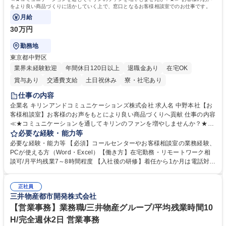
をより良い商品づくりに活かしていく上で、窓口となるお客様相談室でのお仕事です。
月給
30万円
勤務地
東京都中野区
業界未経験歓迎
年間休日120日以上
退職金あり
在宅OK
賞与あり
交通費支給
土日祝休み
寮・社宅あり
仕事の内容
企業名 キリンアンドコミュニケーションズ株式会社 求人名 中野本社【お
客様相談室】お客様のお声をもとにより良い商品づくりへ貢献 仕事の内容
≪★コミュニケーションを通してキリンのファンを増やしませんか？★≫
お客様のお声をより良い商品づくりに活かしていく上で、窓口となるお客
必要な経験・能力等
様相談室でのお仕事です。 日々お客様からいただくキリングループへのご
必要な経験・能力等 【必須】コールセンターやお客様相談室の業務経験、
意見を、企業活動に活かしています。お客様からの声に迅速かつ誠意をも
PCが使える方（Word・Excel）【働き方】在宅勤務・リモートワーク相
って対応、情報提供するとともにグループ内活動に反映しています。 【具
談可/月平均残業7～8時間程度 【入社後の研修】着任から1か月は電話対応
体的には】電話応対、メール、お手紙対応、ご指摘品調査報告書作成、有
のOJTを中心に実施し、電話対応に慣れた段階でメール・手紙のOJTを実
人チャットボット対応など。 【1日の対応件数】■電話：月間一人当たり
施する予定です。独り立ち以降もしっかりフォローする体制を整えていま
平均100件前後■メール・手紙：同上40件前後 募集職種 中野本社【お客様
正社員
すのでご安心ください。 【当社について】キリングループの広報機能を担
三井物産都市開発株式会社
相談室】お客様のお声をもとにより良い商品づくりへ貢献
う会社として、お客様との出会いを大切にし、磨き上げたホスピタリティ
を込めてコミュニケーションをとりながら広報関連業務を行っておりま
【営業事務】業務職/三井物産グループ/平均残業時間10
す。 学歴・資格 学歴：大学院 大学 高専 短大 専修学校 高校 語学力： 資
H/完全週休2日 営業事務
格：