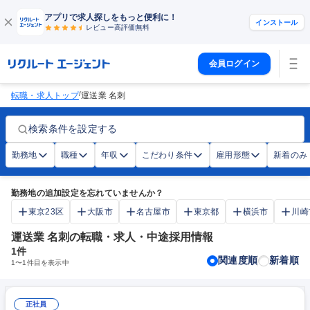
アプリで求人探しをもっと便利に！
インストール
レビュー高評価
無料
会員ログイン
/
転職・求人トップ
運送業 名刺
検索条件を設定する
勤務地
職種
年収
こだわり条件
雇用形態
新着のみ
勤務地の追加設定を忘れていませんか？
東京23区
大阪市
名古屋市
東京都
横浜市
川崎
運送業 名刺の転職・求人・中途採用情報
1
件
関連度順
新着順
1
〜
1
件目を表示中
正社員