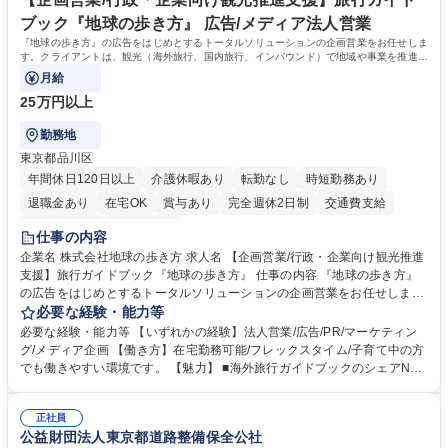
ブック『地球の歩き方』 広告/メディア法人営業
『地球の歩き方』の広告をはじめとするトータルソリューションの企画営業をお任せしま
す。クライアントは、観光（海外旅行、国内旅行、インバウンド）で地域や事業を推進し
たい国内外の行政や企業です。
月給
25万円以上
勤務地
東京都品川区
年間休日120日以上
介護休暇あり
転勤なし
時短勤務あり
退職金あり
在宅OK
賞与あり
完全週休2日制
交通費支給
駅近5分以内
土日祝休み
仕事の内容
企業名 株式会社地球の歩き方 求人名 【企画営業/行政・企業向け観光推進
支援】旅行ガイドブック『地球の歩き方』 仕事の内容 『地球の歩き方』
の広告をはじめとするトータルソリューションの企画営業をお任せしま
す。クライアントは、観光（海外旅行、国内旅行、インバウンド）で地域
必要な経験・能力等
や事業を推進したい国内外の行政や企業です。 【業務詳細】■『地球の歩
必要な経験・能力等 【いずれかの経験】法人営業/広告/PR/マーケティン
き方』は海外旅行ガイドブックのNo.1ブランドであり、国内旅行において
グ/メディア企画 【働き方】在宅勤務可能/フレックスタイム/子育て中の方
も牽引しております。観光推進支援においても、業界を牽引する意欲的な
でも働きやすい環境です。 【魅力】 ■海外旅行ガイドブックのシェアNo.1
取り組みが期待されています■インバウンドは、日本の地域の未来を担う
メディアとして、個人旅行文化の拡大と定着を担ってきたブランドに携わ
国策事業です。「GOOD LUCK TRIP」は、海外旅行ガイドブックと同様
ることが可能です。 ■国内旅行ガイドブックは立ち上げ間もない新規事業
に、インバウンドのトップブランドに成長しております■旅が業務であ
正社員
であり、「地球の歩き方」としてどう取り組むか、共に形を作るコアメン
公益財団法人東京都道路整備保全公社
り、日常です。旅好きにはこれ以上ない環境です 募集職種 【企画営業/行
バーとして活躍いただきます。 学歴・資格 学歴：大学院 大学 語学力： 資