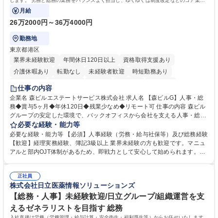
します。 労務と総務の業務をバランスよく担当し、ゆくゆくは制度改定などのコア業務
にも挑戦できる、やりがいある環境です。
月給
26万2000円～36万4000円
勤務地
東京都港区
業界未経験歓迎
年間休日120日以上
資格取得支援あり
介護休暇あり
転勤なし
未経験者歓迎
時短勤務あり
経験者歓迎
退職金あり
在宅OK
賞与あり
育休あり
仕事の内容
完全週休2日制
交通費支給
長期歓迎
駅近5分以内
土日祝休み
企業名 森ビルエステートサービス株式会社 求人名 【森ビルG】人事・総
務◆賞与5ヶ月◆年休120日◆残業少なめ◆リモート可 仕事の内容 森ビル
グループの安定した環境で、バックオフィスから会社を支える人事・総務
をお任せします。 労務と総務の業務をバランスよく担当し、ゆくゆくは制
必要な経験・能力等
度改定などのコア業務にも挑戦できる、やりがいある環境です。 ■勤怠管
必要な経験・能力等 【必須】人事経験（労務・給与社保等）及び総務経験
理、給与計算、社会保険手続き、年末調整等の労務管理全般 ■入退社手続
【歓迎】経理実務経験、簿記3級以上 業界未経験の方も歓迎です。マニュ
き、社内規定の改定や人事制度改定などのコア業務 ■社内イベントの企画
アルと部内OJT体制があるため、即戦力として安心して始められます。
運営やその他総務業務全般 ※労務と総務を1：1の割合でお任せ。 入社後
【魅力・やりがい】森ビルGの安定基盤で労務から総務まで幅広く携われ
は部内のOJTを中心に、あなたの経験に合わせて不足している部分はいつ
ます。定型業務に留まらず、社内規定や人事制度の改定など会社のコア業
でも質問・相談できる環境が整っているため、安心して成長できます。 募
正社員
務に挑戦できるため、自身の成長と組織への貢献度をダイレクトに実感で
株式会社日立医薬情報ソリューションズ
集職種 【森ビルG】人事・総務◆賞与5ヶ月◆年休120日◆残業少なめ◆
きます。 残業少なめ、週1日リモート可など、ワークライフバランスを保
リモート可
ち長期活躍できる環境です。 「これまでの幅広い経験を活かし、長期的な
【総務・人事】未経験歓迎/日立グループ/組織運営を支
キャリアを築きたい」という前向きな意欲と挑戦を全力で応援します。 学
えるゼネラリストを目指す 総務
歴・資格 学歴：大学院 大学 高専 短大 専修学校 高校 語学力： 資格：日商
入社直後は労務（労務管理・給与計算・安全衛生・福利厚生等）からお任せいたします。