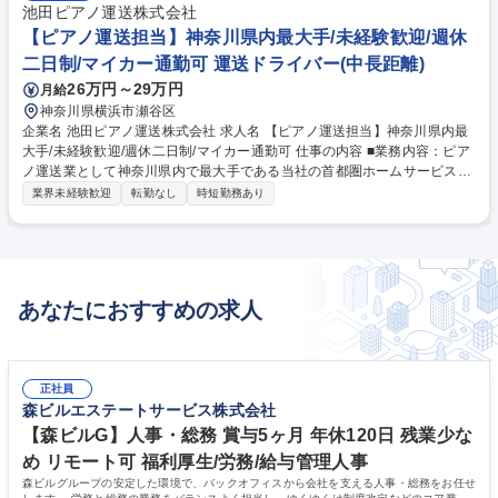
池田ピアノ運送株式会社
【ピアノ運送担当】神奈川県内最大手/未経験歓迎/週休
二日制/マイカー通勤可 運送ドライバー(中長距離)
26万円～29万円
月給
神奈川県横浜市瀬谷区
企業名 池田ピアノ運送株式会社 求人名 【ピアノ運送担当】神奈川県内最
大手/未経験歓迎/週休二日制/マイカー通勤可 仕事の内容 ■業務内容：ピア
ノ運送業として神奈川県内で最大手である当社の首都圏ホームサービス事
業本部にて、配送や設置をお任せします。■取扱品：ピアノ、冷蔵庫、コ
業界未経験歓迎
転勤なし
時短勤務あり
ピー機等 お客様からの依頼品の配送・設置サービスを担当します。受注対
応は営業事務部門が行います。現在、売上の主流は精密機器輸送が7割を
占め、毎年増加中です。県内で大手のピアノ運送業で、全国約800社の大
手企業と取引があります。調律や部品販売は子会社の株式会社アフターが
担当し、保管管理は有限会社泰成が行っています。 ※建物の改変を伴う業
あなたにおすすめの求人
務は含まない 募集職種 【ピアノ運送担当】神奈川県内最大手/未経験歓迎/
週休二日制/マイカー通勤可
正社員
森ビルエステートサービス株式会社
【森ビルG】人事・総務 賞与5ヶ月 年休120日 残業少な
め リモート可 福利厚生/労務/給与管理人事
森ビルグループの安定した環境で、バックオフィスから会社を支える人事・総務をお任せ