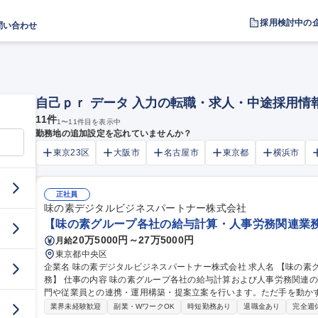
採用検討中の
問い合わせ
自己ｐｒ データ 入力の転職・求人・中途採用情
11
件
1
〜
11
件目を表示中
勤務地の追加設定を忘れていませんか？
東京23区
大阪市
名古屋市
東京都
横浜市
正社員
味の素デジタルビジネスパートナー株式会社
【味の素グループ各社の給与計算・人事労務関連業務】
20万5000円～27万5000円
月給
東京都中央区
企業名 味の素デジタルビジネスパートナー株式会社 求人名 【味の素グループ各社の給与計算・人事労務関連業
務】 仕事の内容 味の素グループ各社の給与計算および人事労務関連の業務をお任せします。グループ各社人事部
門や従業員との連携・運用構築・提案立案を行います。ただ手を動か
を蓄積・活 用し、グループ各社の縁の下の力持ちとして貢献します。将来的には業務プロセスの効率化推進やシ
業界未経験歓迎
副業・WワークOK
時短勤務あり
退職金あり
完全週