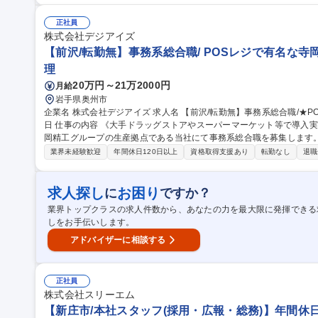
正社員
株式会社デジアイズ
【前沢/転勤無】事務系総合職/ POSレジで有名な寺岡
理
20万円～21万2000円
月給
岩手県奥州市
企業名 株式会社デジアイズ 求人名 【前沢/転勤無】事務系総合職/★POSレジで有名な寺岡精工グループ/年休122
日 仕事の内容 《大手ドラッグストアやスーパーマーケット等で導入実績のあるTERAOKAブランド》 【概要】寺
岡精工グループの生産拠点である当社にて事務系総合職を募集します
す。 【配属先候補】◇生産管理(納期調整や生産管理、ピープルマネジメント、予算組みなど) ◇調達(仕入先との
業界未経験歓迎
年間休日120日以上
資格取得支援あり
転勤なし
退職
電話対応、システムへの入力など) ◇人事(教育、研修、制度設計など
によるスキルアップ研修 ◇自己啓発支援制度(資格手当等) ◇メンター制度 募集職種 【前沢/転勤無】事
職/★POSレジで有名な寺岡精工グループ/年休122日
求人探し
お困り
に
ですか？
業界トップクラスの求人件数から、あなたの力を最大限に発揮できる
しをお手伝いします。
アドバイザーに相談する
正社員
株式会社スリーエム
【新庄市/本社スタッフ(採用・広報・総務)】年間休日1