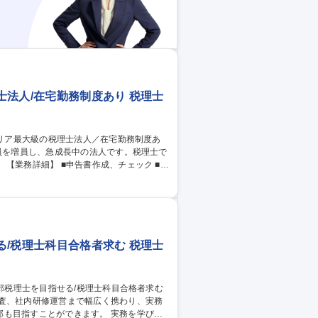
法人/在宅勤務制度あり 税理士
■法
研修、社外でのセミナー講師 ■各種コンサル
険労務士法人アクシスなど)での勤務も可能で
や新規事業にチャレンジできます。 募集
宅勤務制度あり
/税理士科目合格者求む 税理士
監査、社内研修運営まで幅広く携わり、実務
ことができます。 実務を学びな