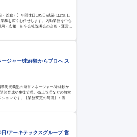
報業務を広くお任せします。内勤業務を中心
ソコンを使用した各種書類作成、データ入
が足りないときに、縫製などの軽作業をサポ
スクワークだけだと退屈」という方に最適で
05日/残業ほぼ無
ージャー/未経験からプロへ ス
ジションです。【業務変更の範囲】：当社
実行 ■教室内でのイベント企画（生徒や講師
ど教室運営に付随する業務全般 ※独自の研
0日/アーキテックスグループ 営