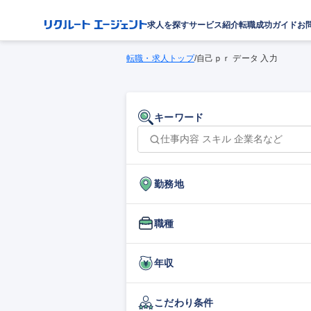
求人を探す
サービス紹介
転職成功ガイド
お
転職・求人トップ
/
自己ｐｒ データ 入力
キーワード
勤務地
職種
年収
こだわり条件