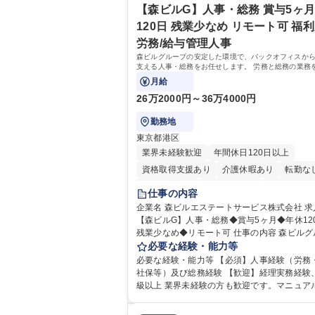
【森ビルG】人事・総務 賞与5ヶ月
120日 残業少なめ リモート可 福利
労務/給与管理人事
森ビルグループの安定した環境で、バックオフィスか
支える人事・総務をお任せします。 労務と総務の業務
スよく担当し、ゆくゆくは制度改定などのコア業務に
月給
きる、やりがいある環境です。
26万2000円～36万4000円
勤務地
東京都港区
業界未経験歓迎
年間休日120日以上
資格取得支援あり
介護休暇あり
転勤な
未経験者歓迎
時短勤務あり
経験者歓迎
仕事の内容
退職金あり
在宅OK
賞与あり
育休あ
企業名 森ビルエステートサービス株式会社 求人名
【森ビルG】人事・総務◆賞与5ヶ月◆年休12
完全週休2日制
交通費支給
長期歓迎
残業少なめ◆リモート可 仕事の内容 森ビルグループ
駅近5分以内
土日祝休み
の安定した環境で、バックオフィスから会社
必要な経験・能力等
る人事・総務をお任せします。 労務と総務の
必要な経験・能力等 【必須】人事経験（労務
バランスよく担当し、ゆくゆくは制度改定な
社保等）及び総務経験 【歓迎】経理実務経験
ア業務にも挑戦できる、やりがいある環境です。 
級以上 業界未経験の方も歓迎です。マニュア
怠管理、給与計算、社会保険手続き、年末調
内OJT体制があるため、即戦力として安心し
労務管理全般 ■入退社手続き、社内規定の改
れます。 【魅力・やりがい】森ビルGの安定基盤で