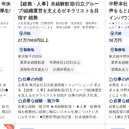
 年休
【総務・人事】未経験歓迎/日立グルー
中野本社
厚生/
プ/組織運営を支えるゼネラリストを目
声をもと
指す 総務
インバウ
ら会社を
入社直後は労務（労務管理・給与計算・安全衛生・福利厚生
≪★コミュニ
をバラン
等）からお任せいたします。将来は総務・採用・教育業務へ守
んか？★≫ お
も挑戦で
備範囲を広げ、組織運営を支えるゼネラリストをめざせます。
上で、窓口と
月給
月給
27万7000円以上
30万円
勤務地
勤務地
東京都千代田区
東京都中野
業界未経験歓迎
年間休日120日以上
業界未経験
し
資格取得支援あり
介護休暇あり
退職金あり
月平均残業時間20時間以内
未経験者歓迎
土日祝休み
仕事の内容
仕事の
り
住宅手当あり
時短勤務あり
退職金あり
企業名 株式会社日立医薬情報ソリューションズ 求人
企業名 キ
0日◆
名 【総務・人事】未経験歓迎/日立グループ/組織運営
在宅OK
賞与あり
育休あり
完全週休2日制
求人名 中
を支えるゼネラリストを目指す 仕事の内容 入社直後
とにより良い商品づく
交通費支給
土日祝休み
寮・社宅あり
を支え
は労務（労務管理・給与計算・安全衛生・福利厚生
必要な経験・能力等
ュニケーシ
必要な
業務を
等）からお任せいたします。将来は総務・採用・教
せんか？★
・給与
必要な経験・能力等 ★未経験歓迎！ ★人事・総務領
必要な経験
どのコ
育業務へ守備範囲を広げ、組織運営を支えるゼネラ
活かしてい
、簿記3
域を横断的に経験し幅広いスキルを身につけたい方
様相談室の業
■勤
リストをめざせます。 ・初期業務：労働時間管理、
仕事です。 日々お客様からいただくキリングループ
ルと部
におすすめ！ ■労務管理(給与計算・社会保険手続
l）【働き方
整等の
給与計算、社会保険対応、福利厚生管理、安全衛
へのご意見
て始めら
き・勤怠管理など)に関心があり主体的に取り組める
均残業7～8時間程度 【入社後
定や人事
生、健康経営推進等をお任せします。ご経験に応じ
からの声に
方 ※労務経験者は早期にご活躍いただけます。 ■チ
月は電話対