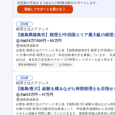
内定後の手続きまであなたの転職活動をサポートします。
登録してサポートを受ける
正社員
税理士法人アクシス
【徳島県徳島市】税理士/中四国エリア最大級の税理士
26万7000円～60万円
月給
徳島県徳島市
企業名 税理士法人アクシス 求人名 【徳島県徳島市】税理士/中四国エリア最大級の税理士法人／在宅勤務制度あ
り 仕事の内容 税理士および・科目合格者の方を募集しています。 社員を増員し、急成長中の法人です。税理士で
あれば、各支店の支店長やグループの幹部というポストもあり得ます。 【業務詳細】 ■申告書作成、チェック 
人決算・個人決算業務 ■月次データ入力・チェック ■月次監査 ■社内
業界未経験歓迎
退職金あり
土日祝休み
業務(経験・希望により)など。 ◇希望により、グループ会社(社会保
す。 ◇既存の会計業務(過去の報告)に留まらず、コンサルティング業務
職種 【徳島県徳島市】税理士/中四国エリア最大級の税理士法人／在
正社員
税理士法人アクシス
【徳島/香川】経験を積みながら幹部税理士を目指せる
30万円～47万円
月給
徳島県徳島市
企業名 税理士法人アクシス 求人名 【徳島/香川】経験を積みながら幹部税理士を目指せる/税理士科目合格者求む
仕事の内容 税理士試験科目合格者として、申告書作成補助から月次
スキルと経験を同時に磨いていただきます。資格取得後は将来的に幹部も目指す