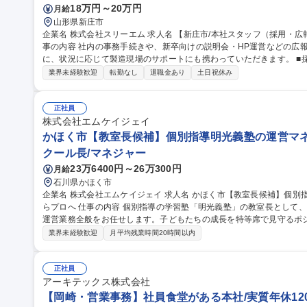
18万円～20万円
月給
山形県新庄市
企業名 株式会社スリーエム 求人名 【新庄市/本社スタッフ（採用・広報・総務）】年間休日105日/残業ほぼ無 仕
事の内容 社内の事務手続きや、新卒向けの説明会・HP運営などの広
に、状況に応じて製造現場のサポートにも携わっていただきます。 ■採用・広報：新卒会社説明会の企画・運営、
応募者の面接対応、ホームページの更新や情報発信 ■総務・事務：パ
業界未経験歓迎
転勤なし
退職金あり
土日祝休み
力、電話や来客の対応 ■製造サポート：事務作業の合間や、現場の手
ートします ◎複数の業務にバランスよく関わるため、「毎日同じデ
す 募集職種 【新庄市/本社スタッフ（採用・広報・総務）】年間休日1
正社員
株式会社エムケイジェイ
かほく市【教室長候補】個別指導明光義塾の運営マネ
クール長/マネジャー
23万6400円～26万300円
月給
石川県かほく市
企業名 株式会社エムケイジェイ 求人名 かほく市【教室長候補】個別指導明光義塾の運営マネージャー/未経験か
らプロへ 仕事の内容 個別指導の学習塾「明光義塾」の教室長として、講師育成や生徒管理、売上管理などの教室
運営業務全般をお任せします。子どもたちの成長を特等席で見守るポ
規定の業務範囲 ■講師の採用・育成およびシフトなどのマネジメント業務 ■生徒一人ひとりの学習進捗管理や進路
業界未経験歓迎
月平均残業時間20時間以内
指導、面談の実施 ■教室の売上管理、入塾促進に向けた施策の企画・
が楽しめる環境づくり） ■その他、保護者対応や地域への広報活動な
修や本部・外部研修がありサポート体制も万全です。 募集職種 かほく市【教室長候補】個別指導明光義塾の運営
正社員
マネージャー/未経験からプロへ
アーキテックス株式会社
【岡崎・営業事務】社員食堂がある本社/実質年休12