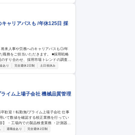
度改定等のシステム改修にも携わっていた
組める方/複数の業務を優先順位をつけて効
/チームでの仕事を推進できる方 募集職
ャリアパスも /年休125日 採
用に関する業務 ※ご経験のある領域からお任
金あり
完全週休2日制
土日祝休み
に応
プライム上場子会社 機械品質管理
を用いて数値を確認する校正業務を行ってい
理★未経
し
退職金あり
完全週休2日制