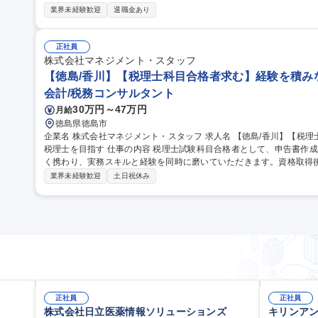
がら、将来の税理士資格取得をバックアップ。 - 申告書作成補助／月次
業界未経験歓迎
退職金あり
票作成サポート - 社内研修企画・運営／研修講師アシスタント - 助
サポート - グループ会社との連携プロジェクト参加 募集職種 【徳島/香川】経験を積みながら幹部税理士を目指せ
る/税理士科目合格者求む
正社員
株式会社マネジメント・スタッフ
【徳島/香川】【税理士科目合格者求む】経験を積みな
会計/税務コンサルタント
30万円～47万円
月給
徳島県徳島市
企業名 株式会社マネジメント・スタッフ 求人名 【徳島/香川】【税理士科目合格者求む】経験を積みながら幹部
税理士を目指す 仕事の内容 税理士試験科目合格者として、申告書作成補助から月次監査、社内研修運営まで幅広
く携わり、実務スキルと経験を同時に磨いていただきます。資格取得
す。 実務を学びながら、将来の税理士資格取得をバックアップ。 - 申告書作成補助／月次データ入力・チェック -
業界未経験歓迎
土日祝休み
月次監査補助／帳票作成サポート - 社内研修企画・運営／研修講師アシ
コンサルティングサポート - グループ会社との連携プロジェクト参加 募集職種 【徳島/香川】【税理士科目合格者
求む】経験を積みながら幹部税理士を目指す
正社員
正社員
株式会社日立医薬情報ソリューションズ
キリンア