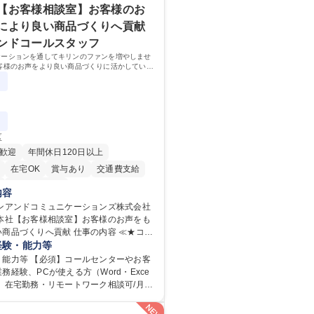
【お客様相談室】お客様のお
により良い商品づくりへ貢献
ンドコールスタッフ
ケーションを通してキリンのファンを増やしませ
客様のお声をより良い商品づくりに活かしていく
なるお客様相談室でのお仕事です。
区
歓迎
年間休日120日以上
在宅OK
賞与あり
交通費支給
寮・社宅あり
内容
リンアンドコミュニケーションズ株式会社
野本社【お客様相談室】お客様のお声をも
りへ貢献 仕事の内容 ≪★コミ
ョンを通してキリンのファンを増やしま
経験・能力等
≫ お客様のお声をより良い商品づくりに
・能力等 【必須】コールセンターやお客
く上で、窓口となるお客様相談室でのお
務経験、PCが使える方（Word・Exce
】在宅勤務・リモートワーク相談可/月平
を、企業活動に活かしています。お客様
の研修】着任から1か
迅速かつ誠意をもって対応、情報提供す
応のOJTを中心に実施し、電話対応に慣れ