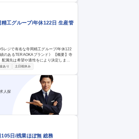
精工グループ/年休122日 生産管
。配属先は希望や適性をにより決定しま
金あり
土日祝休み
など) 【充実の研修・教育制度】◇外部講師
務系総合
求人探
05日/残業ほぼ無 総務