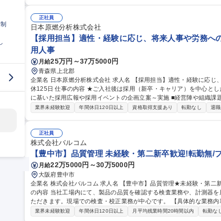
ェアードサービス会社としてのグループ各社の業務集約化の推進、制
だきます。【求める人材像】業務改善や運用の見直しに前向きに取り
率的に進められる方/学習意欲が高く、自己研鑽に取り組むことができる方
正社員
日制
種 【味の素グループ各社の給与計算・人事労務関連業務】
日本原燃分析株式会社
【採用担当】適性・経験に応じ、将来人事や労務へのキ
し
用人事
25万円～37万5000円
月給
青森県上北郡
企業名 日本原燃分析株式会社 求人名 【採用担当】適性・経験に応じ、将来人事や労務へのキャリアパスも◎/年
休125日 仕事の内容 ★ご入社後は採用（新卒・キャリア）を中心とした職務をご担当いただきます。 ■採用戦略
に基いた採用広報や採用イベントの企画立案～実施 ■経営陣や組織課題のすり合わせ、採用市場トレンドの調査 ■
応募者対応 ■入社者のオンボーディングに関する施策の立案 ■他、採
業界未経験歓迎
年間休日120日以上
資格取得支援あり
転勤なし
退職
せしていきます。ご希望があれば、未経験分野のチャレンジもOKです！ 募集職種 【採用担当】適性・経験
じ、将来人事や労務へのキャリアパスも◎/年休125日
正社員
株式会社バルコム
【豊中市】品質管理 未経験・第二新卒歓迎!転勤無/
22万5000円～30万5000円
月給
大阪府豊中市
企業名 株式会社バルコム 求人名 【豊中市】品質管理★未経験・第二新卒歓迎！転勤無/プライム上場子会社 仕事
の内容 当社工場内にて、製品の品質を確認する検査業務や、計測器
ただきます。現場での検査・校正業務が中心です。 【具体的な業務内容】 ・工場内での製品検査業務 ・計測器の
管理および校正業務 ・検査・校正結果の記録、データ入力 ・業務改善活動 募集職種 【豊中市】品質管
業界未経験歓迎
年間休日120日以上
月平均残業時間20時間以内
転勤な
験・第二新卒歓迎！転勤無/プライム上場子会社