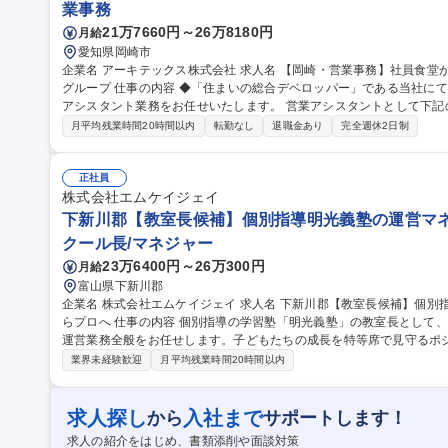
業事務
21万7660円～26万8180円
月給
愛知県岡崎市
企業名 アーキテックス株式会社 求人名 【岡崎・営業事務】社員食堂がある本社/実質年休120日/アーキテックス
グループ 仕事の内容 ◆「住まいの総合デベロッパー」である当社にて営業アシスタントとして、営業サポート、
アシスタント業務をお任せいたします。 営業アシスタントとして下記の業務をお任せします。 ■社内外（顧客・
職方・自社メンバー）からの電話・メール対応 ■データ入力 ■文書作成 ■備
月平均残業時間20時間以内
転勤なし
退職金あり
完全週休2日制
m・Facebook・Googleマイビジネス・X） 等々 募集職種 【岡崎・営業事務】社員食堂がある本社/実質年休120
日/アーキテックスグループ
正社員
株式会社エムケイジェイ
下新川郡【教室長候補】個別指導明光義塾の運営マネ
クール長/マネジャー
23万6400円～26万300円
月給
富山県下新川郡
企業名 株式会社エムケイジェイ 求人名 下新川郡【教室長候補】個別指導明光義塾の運営マネージャー/未経験か
らプロへ 仕事の内容 個別指導の学習塾「明光義塾」の教室長として、講師育成や生徒管理、売上管理などの教室
運営業務全般をお任せします。子どもたちの成長を特等席で見守るポ
規定の業務範囲 ■講師の採用・育成およびシフトなどのマネジメント業務 ■生徒一人ひとりの学習進捗管理や進路
業界未経験歓迎
月平均残業時間20時間以内
指導、面談の実施 ■教室の売上管理、入塾促進に向けた施策の企画・
が楽しめる環境づくり） ■その他、保護者対応や地域への広報活動な
修や本部・外部研修がありサポート体制も万全です。 募集職種 下新川郡【教室長候補】個別指導明光義塾の運営
求人探し
入社まで
から
サポートします！
マネージャー/未経験からプロへ
求人の紹介をはじめ、書類添削や面談対策