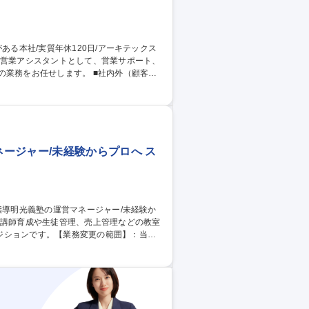
品・納品管理 ■SNS運用（Instagra
ージャー/未経験からプロへ ス
ジションです。【業務変更の範囲】：当社
実行 ■教室内でのイベント企画（生徒や講師
ど教室運営に付随する業務全般 ※独自の研