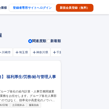
企業様
登録者専用サイトへログイン
新規会員登録（無料）
報
関連度順
新着順
川崎市
埼玉県
神奈川県
千葉市
大阪府
千葉県
 福利厚生/労務/給与管理人事
すのではなく、効率化や高度化のノウハウ
休2日制
土日祝休み
服装自由