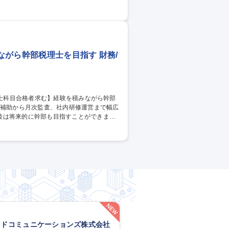
データ入力・チェック - 月次監査補助／帳
成金・補助金申請補助／経営コンサルティング
がら幹部税理士を目指す 財務/
後は将来的に幹部も目指すことができま
スタント - 助成金・補助金申請補助／経営
ンドコミュニケーションズ株式会社