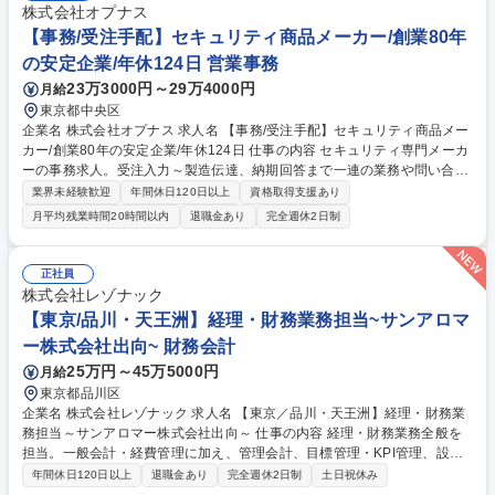
株式会社オプナス
【事務/受注手配】セキュリティ商品メーカー/創業80年
の安定企業/年休124日 営業事務
23万3000円～29万4000円
月給
東京都中央区
企業名 株式会社オプナス 求人名 【事務/受注手配】セキュリティ商品メー
カー/創業80年の安定企業/年休124日 仕事の内容 セキュリティ専門メーカ
ーの事務求人。受注入力～製造伝達、納期回答まで一連の業務や問い合わ
せ対応を担当します。営業アシスタントという括りではなく、顧客から直
業界未経験歓迎
年間休日120日以上
資格取得支援あり
接注文を受け付け、工場へ製造伝達を行います。 【具体的に】仕様書チェ
月平均残業時間20時間以内
退職金あり
完全週休2日制
ック、データ抽出、伝票作成などの事務経験を活かし、受注入力から製造
伝達、納期回答まで携わります。一般的な受発注に加え、受注生産のため
納期管理や製造手配まで一連の工程を担い、顧客や商品（鍵など）、過去
正社員
の経緯に合わせた柔軟な対応が求められます。選考ではこれまでの経験以
株式会社レゾナック
上に人柄・人物面を最重視しております。将来的にはアフターサービスや
【東京/品川・天王洲】経理・財務業務担当~サンアロマ
販促へ業務の幅を広げることも可能です。 募集職種 【事務/受注手配】セ
ー株式会社出向~ 財務会計
キュリティ商品メーカー/創業80年の安定企業/年休124日
25万円～45万5000円
月給
東京都品川区
企業名 株式会社レゾナック 求人名 【東京／品川・天王洲】経理・財務業
務担当～サンアロマー株式会社出向～ 仕事の内容 経理・財務業務全般を
担当。一般会計・経費管理に加え、管理会計、目標管理・KPI管理、設備
投資管理、経営陣・株主向け業績報告、与信管理など、幅広い業務をお任
年間休日120日以上
退職金あり
完全週休2日制
土日祝休み
せします。 売上高700億円規模の石油化学製品（ポリプロピレン）事業を