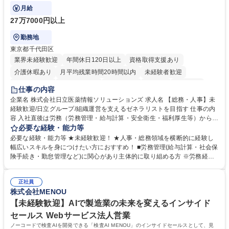
ます。
月給
27万7000円以上
勤務地
東京都千代田区
業界未経験歓迎
年間休日120日以上
資格取得支援あり
介護休暇あり
月平均残業時間20時間以内
未経験者歓迎
住宅手当あり
時短勤務あり
退職金あり
在宅OK
賞与あり
仕事の内容
育休あり
完全週休2日制
交通費支給
土日祝休み
寮・社宅あり
企業名 株式会社日立医薬情報ソリューションズ 求人名 【総務・人事】未
経験歓迎/日立グループ/組織運営を支えるゼネラリストを目指す 仕事の内
容 入社直後は労務（労務管理・給与計算・安全衛生・福利厚生等）からお
任せいたします。将来は総務・採用・教育業務へ守備範囲を広げ、組織運
必要な経験・能力等
営を支えるゼネラリストをめざせます。 ・初期業務：労働時間管理、給与
必要な経験・能力等 ★未経験歓迎！ ★人事・総務領域を横断的に経験し
計算、社会保険対応、福利厚生管理、安全衛生、健康経営推進等をお任せ
幅広いスキルを身につけたい方におすすめ！ ■労務管理(給与計算・社会保
します。ご経験に応じて、休職者管理など、幅広く経験を積んでいただき
険手続き・勤怠管理など)に関心があり主体的に取り組める方 ※労務経験
ます。 ・将来的な広がり：総務・採用・教育・税務対応・経営企画等。
者は早期にご活躍いただけます。 ■チームで仕事を推進できる方■将来は
★メンバーがマンツーマンで丁寧に教えるため、ご経験が浅くても安心！
マネジメント職として活躍したい 【尚可】■人事、労務、採用、教育業務
幅広く経験を積みたい意欲がある方に最適な環境です。 募集職種 【総
正社員
のご経験 ■労務管理（給与計算・社会保険手続き・勤怠管理など）の経験
株式会社MENOU
務・人事】未経験歓迎/日立グループ/組織運営を支えるゼネラリストを目
■衛生管理者の資格をお持ちの方 学歴・資格 学歴：大学院 大学 高専 短大
指す
専修学校 高校 語学力： 資格：
【未経験歓迎】AIで製造業の未来を変えるインサイド
セールス Webサービス法人営業
ノーコードで検査AIを開発できる「検査AI MENOU」のインサイドセールスとして、見