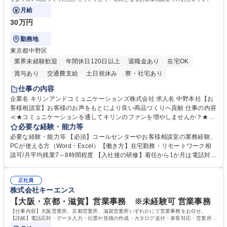
月給
30万円
勤務地
東京都中野区
業界未経験歓迎
年間休日120日以上
退職金あり
在宅OK
賞与あり
交通費支給
土日祝休み
寮・社宅あり
仕事の内容
企業名 キリンアンドコミュニケーションズ株式会社 求人名 中野本社【お
客様相談室】お客様のお声をもとにより良い商品づくりへ貢献 仕事の内容
≪★コミュニケーションを通してキリンのファンを増やしませんか？★≫
お客様のお声をより良い商品づくりに活かしていく上で、窓口となるお客
必要な経験・能力等
様相談室でのお仕事です。 日々お客様からいただくキリングループへのご
必要な経験・能力等 【必須】コールセンターやお客様相談室の業務経験、
意見を、企業活動に活かしています。お客様からの声に迅速かつ誠意をも
PCが使える方（Word・Excel）【働き方】在宅勤務・リモートワーク相
って対応、情報提供するとともにグループ内活動に反映しています。 【具
談可/月平均残業7～8時間程度 【入社後の研修】着任から1か月は電話対応
体的には】電話応対、メール、お手紙対応、ご指摘品調査報告書作成、有
のOJTを中心に実施し、電話対応に慣れた段階でメール・手紙のOJTを実
人チャットボット対応など。 【1日の対応件数】■電話：月間一人当たり
施する予定です。独り立ち以降もしっかりフォローする体制を整えていま
平均100件前後■メール・手紙：同上40件前後 募集職種 中野本社【お客様
正社員
すのでご安心ください。 【当社について】キリングループの広報機能を担
株式会社キーエンス
相談室】お客様のお声をもとにより良い商品づくりへ貢献
う会社として、お客様との出会いを大切にし、磨き上げたホスピタリティ
を込めてコミュニケーションをとりながら広報関連業務を行っておりま
【大阪・京都・滋賀】営業事務 ※未経験可 営業事務
す。 学歴・資格 学歴：大学院 大学 高専 短大 専修学校 高校 語学力： 資
【仕事内容】大阪営業所、京都営業所、滋賀営業所いずれかにて営業事務をお任せ。
格：
【詳細】電話応対・データ入力・伝票や見積の作成・カタログ送付・来客対応・営業所内
で発生する事務業務や業務改善をお任せ。