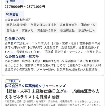
月給
27万9000円～28万1000円
勤務地
大阪府大阪市淀川区
業界未経験歓迎
年間休日120日以上
未経験者歓迎
退職金あり
賞与あり
育休あり
完全週休2日制
交通費支給
駅近5分以内
土日祝休み
仕事の内容
企業名 株式会社キーエンス 求人名 【大阪・京都・滋賀】営業事務 ※未経
験可 仕事の内容 【仕事内容】大阪営業所、京都営業所、滋賀営業所いず
れかにて営業事務をお任せ。 【詳細】電話応対・データ入力・伝票や見積
の作成・カタログ送付・来客対応・営業所内で発生する事務業務や業務改
必要な経験・能力等
善をお任せ。 【教育制度】ご入社後、育成担当とペアになりながらOJTに
必要な経験・能力等 【必須】■協調性を持って業務推進出来る方 ■改善案
て業務を覚えていただくことが可能です。業務システムがきちんと構築さ
を出しながら、主体的に業務を進めて行ける方 【過去のご入社事例】人材
れているため、スムーズに仕事に慣れることができる環境です。また、
派遣業界や保育業界等、メーカー以外、営業事務未経験者の入社実績有
「チームで成果を出す文化」があり、良いやり方を積極的に共有しながら
【当社の事務職について】単なる事務ではなく主体性を発揮したサポート
常に改善を目指す風土のため、安心して業務に取り組んでいただけます。
により、キーエンスの付加価値向上に貢献します。ベースの定型業務に加
募集職種 【大阪・京都・滋賀】営業事務 ※未経験可
正社員
えて、お客様や社員の状況に合わせ、能動的なサポート、改善の動きも期
株式会社日立医薬情報ソリューションズ
待され。組織を支えるスペシャリストとして、チームに貢献し、結果的に
社員から頼られる存在になることができます。平均19:30の退勤以降の業
【総務・人事】未経験歓迎/日立グループ/組織運営を支
務の持ち帰りも禁止されており、メリハリのある働き方となります。 学
えるゼネラリストを目指す 総務
歴・資格 学歴：大学院 大学 高専 短大 語学力： 資格：
入社直後は労務（労務管理・給与計算・安全衛生・福利厚生等）からお任せいたします。
将来は総務・採用・教育業務へ守備範囲を広げ、組織運営を支えるゼネラリストをめざせ