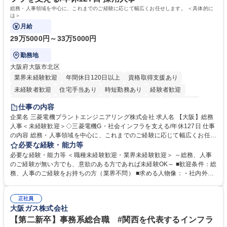
総務・人事領域を中心に、これまでのご経験に応じて幅広くお任せします。 ＜具体的に
は＞
月給
29万5000円～33万5000円
勤務地
大阪府大阪市北区
業界未経験歓迎
年間休日120日以上
資格取得支援あり
未経験者歓迎
住宅手当あり
時短勤務あり
経験者歓迎
退職金あり
在宅OK
賞与あり
完全週休2日制
交通費支給
仕事の内容
駅近5分以内
土日祝休み
服装自由
寮・社宅あり
食事補助あり
企業名 三菱電機プラントエンジニアリング株式会社 求人名 【大阪】総務
人事＜未経験歓迎＞◇三菱電機G・社会インフラを支える/年休127日 仕事
の内容 総務・人事領域を中心に、これまでのご経験に応じて幅広くお任せ
します。 ＜具体的には＞ ・総務/人事労務（給与・社保・勤怠管理など）
必要な経験・能力等
・採用・教育研修 ・福利厚生運用 など ※基本的には事務所勤務ですが、
必要な経験・能力等 ＜職種未経験歓迎・業界未経験歓迎＞ ～総務、人事
採用や教育等の業務内容により、関西圏以外への日帰り・宿泊を伴う国内
のご経験が無い方でも、意欲のある方であれば未経験OK～ ■歓迎条件：総
出張もございます。 ※担当業務を持ちつつ、お互いに助け合いながら、総
務、人事のご経験をお持ちの方（業界不問） ■求める人物像：・社内外の
務部という組織として協力しながら進める体制です。 募集職種 【大阪】
関係各部門との調整を率先して行い、業務を円滑に遂行できる協調性やコ
総務人事＜未経験歓迎＞◇三菱電機G・社会インフラを支える/年休127日
ミュニケーション能力を持っている方 ・人事総務領域に興味がありゼネラ
正社員
リスト志向をお持ちの方 学歴・資格 学歴：大学院 大学 語学力： 資格：
大阪ガス株式会社
【第二新卒】事務系総合職 #関西を代表するインフラ