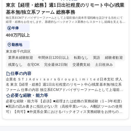
理】基準構築（商品表示・工場監査）/PB商品開発支援
東京【経理・総務】週1日出社程度のリモート中心/残業
基本無/独立系ファーム 総務事務
独立系ECMアドバイザリーファームとして上場前後の資本市場戦略を設計する当社にて
経理・総務をお任せします。基礎的なバックオフィス業務からスタートし組織を支える専
任担当として広く活躍できる環境です。
年俸
400万円以上
勤務地
東京都千代田区
業界未経験歓迎
年間休日120日以上
転勤なし
英語
経験者歓迎
残業なし
在宅OK
完全週休2日制
交通費支給
土日祝休み
仕事の内容
企業名 ＳＴＪＡｄｖｉｓｏｒｓＧｒｏｕｐＬｉｍｉｔｅｄ日本支社 求人
名 東京【経理・総務】週1日出社程度のリモート中心/残業基本無/独立系
ファーム 仕事の内容 独立系ECMアドバイザリーファームとして上場前後
の資本市場戦略を設計する当社にて経理・総務をお任せします。基礎的な
必要な経験・能力等
バックオフィス業務からスタートし組織を支える専任担当として広く活躍
必要な経験・能力等 【必須】■経理または総務の実務経験（1～3年程度）
できる環境です。 ■日常経理、月次および年次決算サポート業務 ■本国
■英語の読み書きに抵抗がない方（高校卒業レベル。AI翻訳ツールの使用
（グローバル）との英文メール対応（AI翻訳ツール等を使用しての対応で
可）【尚可】■外資系企業におけるバックオフィス実務経験をお持ちの方
問題ございません） ■オフィス環境整備、郵便物の発送・受取等の総務業
【必須・尚可要件】簿記などの特別な資格や、TOEIC等のスコアは求めて
務全般 ■その他バックオフィス関連サポート ※ご経験に合わせて無理なく
おりません。日々の事務処理を丁寧かつ正確に行える方を歓迎します。
業務をお任せします。残業も基本的には発生せず、ご自身のペースで業務
【働き方について】現在は週4日程度の在宅勤務を実施しており、ワーク