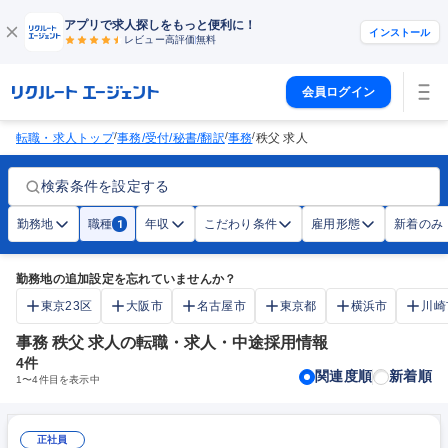
アプリで求人探しをもっと便利に！
インストール
レビュー高評価
無料
会員ログイン
/
/
/
転職・求人トップ
事務/受付/秘書/翻訳
事務
秩父 求人
検索条件を設定する
勤務地
職種
年収
こだわり条件
雇用形態
新着のみ
1
勤務地の追加設定を忘れていませんか？
東京23区
大阪市
名古屋市
東京都
横浜市
川崎
事務 秩父 求人の転職・求人・中途採用情報
4
件
関連度順
新着順
1
〜
4
件目を表示中
正社員