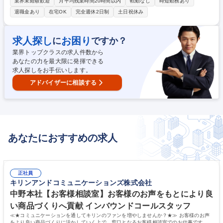
規・更新業務や問い合わせ対応を中心とした事務全般をお任せします。専
業界未経験歓迎
月平均残業時間20時間以内
転勤なし
時短勤務あり
門性の高いサポート事務としてご活躍いただけるポジションです。 【具体
退職金あり
在宅OK
完全週休2日制
土日祝休み
的には■法人様の管財契約の手続き、法人様や取引先様の従業員の団体扱
（自動車、火災、傷害）、生保を中心とした代理店事務全般 ■新規・更新
に関わる契約者とのメール・電話対応 等 募集職種 大阪【保険営業事務/サ
求人探し
お困り
に
ですか？
ポート】働き方改善されたい方へ◎所定7h・残業10h程度
業界トップクラスの求人件数から
あなたの力を最大限に発揮できる
求人探しをお手伝いします。
アドバイザーに相談する
あなたにおすすめの求人
正社員
キリンアンドコミュニケーションズ株式会社
中野本社【お客様相談室】お客様のお声をもとにより良
い商品づくりへ貢献 インバウンドコールスタッフ
≪★コミュニケーションを通してキリンのファンを増やしませんか？★≫ お客様のお声
をより良い商品づくりに活かしていく上で、窓口となるお客様相談室でのお仕事です。