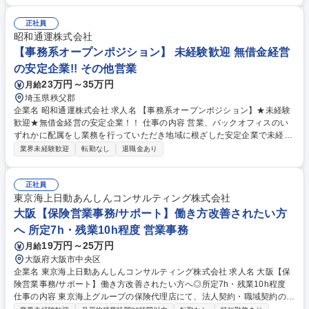
数字の面から支えるメンバーを募集します。管理会計、全社KPI管理、設
備投資管理、経営陣・株主向け業績報告など、経営判断に直結する幅広い
正社員
業務を担当していただきます。 ＜キャリアパス＞・クラサスケミカルグル
昭和通運株式会社
ープ内でのローテーションにより経理経験を積むことや、経営企画など隣
【事務系オープンポジション】 未経験歓迎 無借金経営
接業務への異動により、成長の可能性を広げることも可能です。 募集職種
の安定企業!! その他営業
【東京／品川・天王洲】経理・財務業務担当～サンアロマー株式会社出向
23万円～35万円
月給
～
埼玉県秩父郡
企業名 昭和通運株式会社 求人名 【事務系オープンポジション】★未経験
歓迎★無借金経営の安定企業！！ 仕事の内容 営業、バックオフィスのい
ずれかに配属をし業務を行っていただき地域に根ざした安定企業で未経験
から着実にキャリアを積み、ゆくゆくは会社の中心として組織を牽引して
業界未経験歓迎
転勤なし
退職金あり
いただくポジションです。 ■総務業務：労務管理や経理補助などバックオ
フィス全般のサポート ■営業所の事務・運行管理：ドライバーの勤怠管理
や配送スケジュール調整 ■営業：既存顧客を中心としたお客様とのやり取
正社員
り ジョブローテーションを通じ会社全体の業務を把握し、将来的には管理
東京海上日動あんしんコンサルティング株式会社
職として経営に近い視点でご活躍いただけます。 募集職種 【事務系オー
大阪【保険営業事務/サポート】働き方改善されたい方
プンポジション】★未経験歓迎★無借金経営の安定企業！！
へ 所定7h・残業10h程度 営業事務
19万円～25万円
月給
大阪府大阪市中央区
企業名 東京海上日動あんしんコンサルティング株式会社 求人名 大阪【保
険営業事務/サポート】働き方改善されたい方へ◎所定7h・残業10h程度
仕事の内容 東京海上グループの保険代理店にて、法人契約・職域契約の新