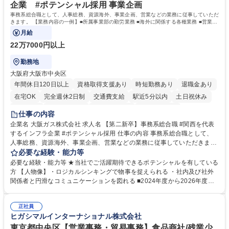
企業 #ポテンシャル採用 事業企画
事務系総合職として、人事総務、資源海外、事業企画、営業などの業務に従事していただ
きます。 【業務内容の一例】■所属事業部の勤労業務 ■海外に関係する各種業務 ■営業部
門の企画スタッフ、ルート営業
月給
22万7000円以上
勤務地
大阪府大阪市中央区
年間休日120日以上
資格取得支援あり
時短勤務あり
退職金あり
在宅OK
完全週休2日制
交通費支給
駅近5分以内
土日祝休み
服装自由
第二新卒歓迎
寮・社宅あり
食事補助あり
仕事の内容
企業名 大阪ガス株式会社 求人名 【第二新卒】事務系総合職 #関西を代表
するインフラ企業 #ポテンシャル採用 仕事の内容 事務系総合職として、
人事総務、資源海外、事業企画、営業などの業務に従事していただきま
す。 【業務内容の一例】■所属事業部の勤労業務 ■海外に関係する各種業
必要な経験・能力等
務 ■営業部門の企画スタッフ、ルート営業 【キャリアパス】入社後の配属
必要な経験・能力等 ★当社でご活躍期待できるポテンシャルを有している
ポジションで一定期間ご活躍頂いた後、本人の適性及び将来のキャリアを
方 【人物像】・ロジカルシンキングで物事を捉えられる ・社内及び社外
鑑みてジョブローテーションを行います。 【育成】OJTでの現場育成や研
関係者と円滑なコミュニケーションを図れる ■2024年度から2026年度ま
修カリキュラムを通じて、Daigasグループの業務で必要となる知識につい
での3ヵ年を対象とする「Daigasグループ中期経営計画2026」を策定しま
て学んでいただきます。 募集職種 【第二新卒】事務系総合職 #関西を代
した。https://www.osakagas.co.jp/company/press/pr2024/1777576_564
表するインフラ企業 #ポテンシャル採用
正社員
72.html ■エネルギーセキュリティの不安定化や気候変動による自然災害の
ヒガシマルインターナショナル株式会社
甚大化など、これまで以上に社会課題解決の重要性が高まっています。
「未来の日常」の創造に向けて持続可能な社会の実現に貢献してまいりま
東京都中央区【営業事務・貿易事務】食品商社/残業少