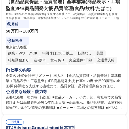
リモート等相談可
自社工場と海外拠点の強固な連携によるワンストップサービスが最大の強
【食品品質保証・品質管理】基準構築(商品表示・工場
みです。 学歴・資格 学歴：大学院 大学 語学力：英語 資格：
監査)/PB商品開発支援 品質管理(食品/飲料/たばこ)
食品PB商品の企画/開発/調達を支援する当社にて、品質保証・品質管理業務をお任せ。
商品規格書、食品表示、原材料/添加物/アレルゲン確認を中心に国内外メーカー・工場の
品質基準整備から発売後対応まで担います。
月給
50万円～100万円
勤務地
東京都渋谷区
副業・WワークOK
年間休日120日以上
転勤なし
英語
時短勤務あり
在宅OK
賞与あり
完全週休2日制
交通費支給
駅近5分以内
中国語
土日祝休み
服装自由
仕事の内容
企業名 株式会社デリズマート 求人名 【食品品質保証・品質管理】基準構
築（商品表示・工場監査）/PB商品開発支援 仕事の内容 食品PB商品の企
画/開発/調達を支援する当社にて、品質保証・品質管理業務をお任せ。商
品規格書、食品表示、原材料/添加物/アレルゲン確認を中心に国内外メー
必要な経験・能力等
カー・工場の品質基準整備から発売後対応まで担います。 【詳細】 ■商品
必要な経験・能力等 【必須】■食品メーカー、小売、卸、商社等での品質
規格書、一括表示、栄養成分、原材料・添加物・アレルゲンの確認 ■メー
保証または品質管理経験(5年以上目安)■食品表示、商品規格書、原材料/添
カーへの修正指示・承認管理 ■国内外工場の監査、製造立会い、改善指導
加物/アレルゲン確認の実務経験 ■メーカー・工場との調整経験 ■ビジネス
■品質基準・審査フロー・管理台帳の構築 ■輸入食品の法規・表示確認 ■ク
で商談ができる日本語力 【歓迎】 ■食品表示検定 中級以上 ■QC検定2級
レーム、品質事故、商品回収時の原因調査、関係先対応、再発防止 ■小売
または3級以上■HACCPに関する研修修了 ■ISO 22000・FSSC 22000・J
企業への品質報告・問い合わせ対応 ■商品開発、物流、営業との連携 ※業
正社員
FS規格の内部監査員研修修了 ■TOEIC700点以上の英語力やビジネス上で
STJAdvisorsGroupLimited日本支社
務内容の変更の範囲：当社業務全般 募集職種 【食品品質保証・品質管
中国語での商談が可能な方 学歴・資格 学歴：大学院 大学 語学力： 資格：