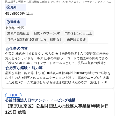
込み顧客の獲得から商談機会の創出までを担っていただきます。マーケティングとフィー
ルドセールスをつなぐ役割として、
月給
45万8000円以上
勤務地
東京都中央区
業界未経験歓迎
副業・WワークOK
年間休日120日以上
月平均残業時間20時間以内
転勤なし
未経験者歓迎
時短勤務あり
経験者歓迎
在宅OK
完全週休2日制
交通費支給
仕事の内容
駅近5分以内
土日祝休み
服装自由
企業名 株式会社ＭＥＮＯＵ 求人名 ★【未経験歓迎】AIで製造業の未来を
変えるインサイドセールス 仕事の内容 ノーコードで検査AIを開発できる
「検査AI MENOU」のインサイドセールスとして、見込み顧客の獲得から
商談機会の創出までを担っていただきます。マーケティングとフィールド
必要な経験・能力等
セールスをつなぐ役割として、 適切なタイミングで顧客とコミュニケーシ
必要な経験・能力等 【必須】■社会人経験3年以上■BtoB領域でのご経験を
ョンを取りながら、受注につながる商談機会の最大化を目指します。 【具
お持ちの方 ■顧客とのコミュニケーションを通じて課題やニーズを引き出
体的な仕事内容】 リードへの電話・メールによるアプローチ/リードナー
した経験 ■チームで連携しながら目標達成に取り組める方 【歓迎】・BtoB
チャリングおよび商談創出/CRMを活用した顧客情報の管理・分析/マーケ
SaaS企業での営業またはインサイドセールス経験 ・製造業向けの営業経
ティング施策と連携したフォローアップ/商談化率向上に向けた改善提案・
験 ・オフライン・オンラインセミナー登壇経験 ・マーケティング施策の
実行/フィールドセールスへの案件連携 募集職種 ★【未経験歓迎】AIで製
正社員
企画・実行経験 ・CRM・リードナーチャリングに関する知見 ・データを
公益財団法人日本アンチ・ドーピング機構
造業の未来を変えるインサイドセールス
もとに営業プロセスを改善した経験 学歴・資格 学歴：大学院 大学 高専 短
大 専修学校 高校 語学力： 資格：
【東京/文京区】公益財団法人の総務人事業務/年間休日
125日 総務