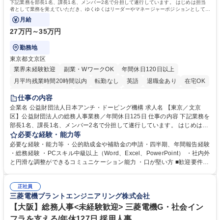
下記業務を部長1名、課長1名、メンバー2名で分担して遂行しています。 はじめは担当
者として業務を覚えていただき、ゆくゆくはリーダーやマネージャーポジションとして活
躍いただくことを期待しています。
月給
27万円～35万円
勤務地
東京都文京区
業界未経験歓迎
副業・WワークOK
年間休日120日以上
月平均残業時間20時間以内
転勤なし
英語
退職金あり
在宅OK
賞与あり
育休あり
完全週休2日制
交通費支給
土日祝休み
仕事の内容
食事補助あり
企業名 公益財団法人日本アンチ・ドーピング機構 求人名 【東京／文京
区】公益財団法人の総務人事業務／年間休日125日 仕事の内容 下記業務を
部長1名、課長1名、メンバー2名で分担して遂行しています。 はじめは担
当者として業務を覚えていただき、ゆくゆくはリーダーやマネージャーポ
必要な経験・能力等
ジションとして活躍いただくことを期待しています。 【総務・人事グルー
必要な経験・能力等 ・公的助成金や補助金の申請・四半期、年間報告経験
プの業務内容】 ・人事制度関連 ・採用活動 ・教育研修の企画、実行 ・勤
・総務経験 ・PCスキル中級以上（Word、Excel、PowerPoint） ・社内外
怠管理 ・官公庁への各種提出 ・法定の会議運営（評議員会、理事会） ・
と円滑な調整ができるコミュニケーション能力 ・口が堅い方 ■歓迎要件
コンプライアンス ・内部規程やルールの管理、整備、文書管理 ・契約関
・採用業務経験 ・英語に抵抗がない方 ・営業経験 学歴・資格 学歴：大学
連 ・衛生管理 ・防災関連・公的助成金の管理・オフィス、ファシリティ
院 大学 高専 短大 専修学校 高校 語学力： 資格：
管理 ・福利厚生関連 ・職員からの問合せ、相談対応 ・その他日常の総務
正社員
三菱電機プラントエンジニアリング株式会社
業務全般 募集職種 【東京／文京区】公益財団法人の総務人事業務／年間
休日125日
【大阪】総務人事<未経験歓迎> 三菱電機G・社会イン
フラを支える/年休127日 採用人事