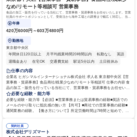
す。 学歴・資格 学歴：大学院 大学 語学力： 資格：
なめ/リモート等相談可 営業事務
食品の加工・販売を行っている当社にて、営業事務・貿易事務をお任せいたします。営業
社員のサポートポジションとして、受発注から海外工場との調整まで幅広く対応し、当社
事業の根幹を支えていただきます。
年俸
420万6000円～603万4800円
勤務地
東京都中央区
年間休日120日以上
月平均残業時間20時間以内
転勤なし
英語
退職金あり
在宅OK
交通費支給
駅近5分以内
土日祝休み
仕事の内容
企業名 ヒガシマルインターナショナル株式会社 求人名 東京都中央区【営
業事務・貿易事務】食品商社/残業少なめ/リモート等相談可 仕事の内容 食
品の加工・販売を行っている当社にて、営業事務・貿易事務をお任せいた
します。営業社員のサポートポジションとして、受発注から海外工場との
必要な経験・能力等
調整まで幅広く対応し、当社事業の根幹を支えていただきます。 ■受発注
必要な経験・能力等 【必須】■営業事務または貿易事務の経験■英語での
業務、請求書発行 ■海外工場とのスケジュール調整 ■在庫管理 ■輸入書類
メールのやり取りに抵抗感の無い方 【尚可】■商社での営業事務の経験■
の確認・作成 ■配送手配 ■通関業者を通して行う輸出入業全般 ■倉庫との
通関業務の経験。 【働き方について】所定労働時間は7時間と短めで、残
倉入れ調整等 ※ゼネラリストとしてのキャリアアップを目指すことが可能
業も月平均20時間以下です。時差出勤制度や週1日のリモート勤務も相談
です。単に商品を販売するだけでなく原料の仕入れから販売までをトータ
可能で、ワークライフバランスを保ち長期就業しやすい環境です。 【当社
ルプロデュースしているため、商品に関わる全ての業務をサポート頂きま
契約社員
の強み】1991年の設立以来、外食産業を中心としたお客様の多様なニー
株式会社デリズマート
す。 募集職種 東京都中央区【営業事務・貿易事務】食品商社/残業少なめ/
ズに沿った冷凍水産物等の生産・輸入・販売を一貫して手掛けています。