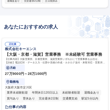
退職金あり
完全週休2日制
土日祝休み
業務に集中で きるため、残業時間は20-30時間に抑えられています。ま
た、iPadなどの 活用により、遠隔でも情報共有を出来る体制を整えてお
り業務効率化を図 っています。 【会社について】昭和2年創業ので地域の
顧客からの信頼が厚く、非常に 安定した経営基盤となっています。 募集
職種 【愛知/豊橋市】建築施工管理 ★年間休日127日/転勤無/完全週休二日
あなたにおすすめの求人
制★
正社員
株式会社キーエンス
【大阪・京都・滋賀】営業事務 ※未経験可 営業事務
【仕事内容】大阪営業所、京都営業所、滋賀営業所いずれかにて営業事務をお任せ。
【詳細】電話応対・データ入力・伝票や見積の作成・カタログ送付・来客対応・営業所内
で発生する事務業務や業務改善をお任せ。
月給
27万9000円～28万1000円
勤務地
大阪府大阪市淀川区
業界未経験歓迎
年間休日120日以上
未経験者歓迎
退職金あり
賞与あり
育休あり
完全週休2日制
交通費支給
駅近5分以内
土日祝休み
仕事の内容