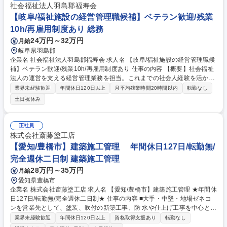
社会福祉法人羽島郡福寿会
【岐阜/福祉施設の経営管理職候補】ベテラン歓迎/残業
10h/再雇用制度あり 総務
24万円～32万円
月給
岐阜県羽島郡
企業名 社会福祉法人羽島郡福寿会 求人名 【岐阜/福祉施設の経営管理職候
補】ベテラン歓迎/残業10h/再雇用制度あり 仕事の内容 【概要】社会福祉
法人の運営を支える経営管理業務を担当。これまでの社会人経験を活か
し、財務・労務・事業運営に携わりながら、将来的に管理職として組織運
業界未経験歓迎
年間休日120日以上
月平均残業時間20時間以内
転勤なし
営を担うポジションです。 特別養護老人ホームを中心とした福祉施設に
土日祝休み
て、経営管理業務を担当。具体的には予算・収支・決算対応、職員の労務
管理、介護保険事業の運営管理・調整、施設営繕など幅広い業務をお任せ
します。まずは実務を通じて業務理解を深め、将来的には管理職として経
正社員
営判断や数値分析、組織マネジメントにも携わっていただきます。未経験
株式会社斎藤塗工店
から経営に関わるスキルを習得できる環境です。 募集職種 【岐阜/福祉施
【愛知/豊橋市】建築施工管理 年間休日127日/転勤無/
設の経営管理職候補】ベテラン歓迎/残業10h/再雇用制度あり
完全週休二日制 建築施工管理
28万円～35万円
月給
愛知県豊橋市
企業名 株式会社斎藤塗工店 求人名 【愛知/豊橋市】建築施工管理 ★年間休
日127日/転勤無/完全週休二日制★ 仕事の内容 ■大手・中堅・地場ゼネコ
ンを営業先として、塗装、吹付の新築工事、防 水や仕上げ工事を中心とし
た建築の改修工事の施工全般をお任せします。 長く勤めていただける方を
業界未経験歓迎
年間休日120日以上
資格取得支援あり
転勤なし
募集します。 【働き方について】事務や内勤担当は別におり、施工管理の