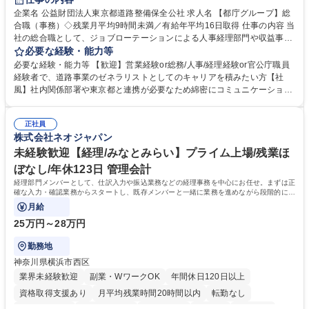
駅近5分以内
資格取得手当あり
食事補助あり
企業名 公益財団法人東京都道路整備保全公社 求人名 【都庁グループ】総
合職（事務）◇残業月平均9時間未満／有給年平均16日取得 仕事の内容 当
社の総合職として、ジョブローテーションによる人事経理部門や収益事業
等のフロント部門の部署等幅広い部署での業務をお任せいたします。研修
必要な経験・能力等
制度やキャリア支援が充実しております！ ※下記業務詳細 【業務詳細】■
必要な経験・能力等 【歓迎】営業経験or総務/人事/経理経験or官公庁職員
管理部門：広報、人事、経理など当公社の運営に係る管理業務 ■収益部
経験者で、道路事業のゼネラリストとしてのキャリアを積みたい方【社
門：駐車場の新規開拓、管理運営、新宿駅西口広場の「イベントコーナ
風】社内関係部署や東京都と連携が必要なため綿密にコミュニケーション
ー」などの管理運営 ■道路部門：整備の急がれる骨格幹線道路や木造住宅
を図っています。 【業務の魅力】■幅広く携われる：総合職（事務）で
密集地域の特定整備路線の用地取得、道路に関する普及啓発事業、都内の
は、駐車場の管理運営や道路用地の取得、公益財団法人の中枢を担う管理
道路施設や道路工事現場の見学ツアー事業 ※入社後は上記いずれかの部門
正社員
部門など多岐に渡る業務を経験できます。 ■様々なプロジェクト：駐車場
株式会社ネオジャパン
へ配属。※業務内容変更の範囲：会社の定める業務 募集職種 【都庁グル
事業の他、新宿駅西口広場内に設置された照明を兼ねた広告「ブライトサ
ープ】総合職（事務）◇残業月平均9時間未満／有給年平均16日取得
イン」の管理運営を行うなど、事業収益を生み出す活動を積極的に行って
未経験歓迎【経理/みなとみらい】プライム上場/残業ほ
います。 学歴・資格 学歴：大学院 大学 高専 短大 専修学校 高校 語学力：
ぼなし/年休123日 管理会計
資格：
経理部門メンバーとして、仕訳入力や振込業務などの経理事務を中心にお任せ。まずは正
確な入力・確認業務からスタートし、既存メンバーと一緒に業務を進めながら段階的に経
理知識を身につけていただきます。
月給
25万円～28万円
勤務地
神奈川県横浜市西区
業界未経験歓迎
副業・WワークOK
年間休日120日以上
資格取得支援あり
月平均残業時間20時間以内
転勤なし