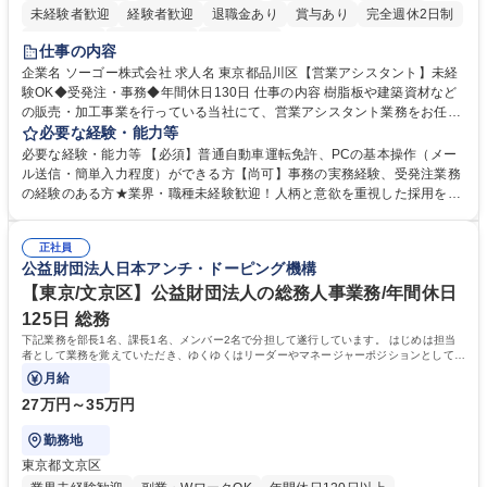
未経験者歓迎
経験者歓迎
退職金あり
賞与あり
完全週休2日制
交通費支給
駅近5分以内
土日祝休み
仕事の内容
企業名 ソーゴー株式会社 求人名 東京都品川区【営業アシスタント】未経
験OK◆受発注・事務◆年間休日130日 仕事の内容 樹脂板や建築資材など
の販売・加工事業を行っている当社にて、営業アシスタント業務をお任せ
いたします。注文対応やWebデータの出力、各所への発注・加工依頼のほ
必要な経験・能力等
か、電話・メール対応等の事務業務を担当します。 ■受注・発注業務：FA
必要な経験・能力等 【必須】普通自動車運転免許、PCの基本操作（メー
Xによる注文対応、Web発注データのプリントアウト、各仕入先・協力会
ル送信・簡単入力程度）ができる方【尚可】事務の実務経験、受発注業務
社への発注および加工依頼等 ■納品書・請求書の作成および発送手配 ■商
の経験のある方★業界・職種未経験歓迎！人柄と意欲を重視した採用を行
品手配・在庫確認・納期調整 ■電話・メールでの問い合わせ対応および付
っています。 【要件】未経験歓迎！未経験からスタートして長く勤務する
随する事務全般 ※高度なPCスキルは不要です。【業務内容の変更範囲】
社員が多数在籍しています。 【求める人物像】納期優先の業界のため状況
当社の指定する業務 募集職種 東京都品川区【営業アシスタント】未経験O
正社員
変化に臨機応変かつ柔軟に対応できる方、約束を守り正確に作業を進めら
公益財団法人日本アンチ・ドーピング機構
K◆受発注・事務◆年間休日130日
れる方を求めています。高度なPCスキルや関数知識は一切不要です。丁
寧な指導体制が整っているため、安心してお仕事をスタートしていただけ
【東京/文京区】公益財団法人の総務人事業務/年間休日
ます。 学歴・資格 学歴：大学院 大学 高専 短大 専修学校 高校 語学力：
125日 総務
資格：
下記業務を部長1名、課長1名、メンバー2名で分担して遂行しています。 はじめは担当
者として業務を覚えていただき、ゆくゆくはリーダーやマネージャーポジションとして活
躍いただくことを期待しています。
月給
27万円～35万円
勤務地
東京都文京区