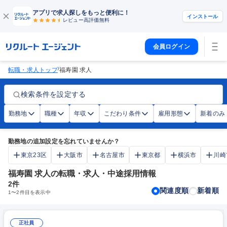
アプリで求人探しをもっと便利に！
インストール
レビュー高評価
無料
会員ログイン
/
転職・求人トップ
福寿園 求人
検索条件を設定する
勤務地
職種
年収
こだわり条件
雇用形態
新着のみ
勤務地の追加設定を忘れていませんか？
東京23区
大阪市
名古屋市
東京都
横浜市
川崎
福寿園 求人の転職・求人・中途採用情報
2
件
関連度順
新着順
1
〜
2
件目を表示中
正社員