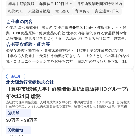
業界未経験歓迎
年間休日120日以上
月平均残業時間20時間以内
転勤なし
未経験者歓迎
賞与あり
育休あり
完全週休2日制
交通費支給
土日祝休み
仕事の内容
企業名 星和株式会社 求人名 受発注事務◆年休125日・年収400万～・残
業10H◆食品原料・健康食品の商社 仕事の内容 輸入される食品原料や食
品添加物、健康食品等を扱う「食」の総合商社である当社にて、営業事務
として営業サポートや書類作成、データ入力、電話対応などの業務をお任
必要な経験・能力等
せします。 ・受注／出荷指示／売上管理／仕入管理／在庫管理／お客様や
必要な経験・能力等 ＜業種未経験歓迎＞ 【歓迎】受発注業務のご経験
倉庫と電話確認など、販売に関わる事務、営業サポートをお願いします。
【求める人物像】・受発注や物流が好きな方 ・社会人としての基本的な常
・入社後は商品について覚えることから始め、先輩社員OJTと共に業務を
識・コミュニケーション力をお持ちの方 ・電話でのやり取りを含め、相手
進めて頂きます。未経験から始めた方も多数活躍中です。 [業務内容の変
の要件を正しく理解し対応できる方 ・数量・在庫・出荷数などの数値を正
更の範囲:会社の定める業務] 募集職種 受発注事務◆年休125日・年収400
確に扱う業務に抵抗がない方 ・PCを業務で日常的に使用しており、四則
万～・残業10H◆食品原料・健康食品の商社
正社員
演算ができる方 ・業務ルールや指示を理解し、行動できる方 学歴・資格
北大阪急行電鉄株式会社
学歴：大学院 大学 短大 語学力： 資格：
【豊中市/総務人事】経験者歓迎!/阪急阪神HDグループ/
年休124日 総務
当社にて採用関係業務、人材育成業務を中心に、中期経営計画・予算等の管理、設備投資
計画等の策定、さらに社内の重要会議の運営等、経営の根幹となる幅広い総務人事業務全
般を担当していただきます。
月給
30万円～38万円
勤務地