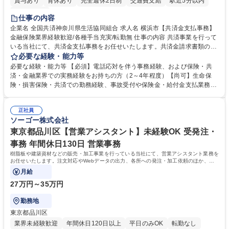
賞与あり
育休あり
完全週休2日制
交通費支給
駅近5分以内
土日祝休み
仕事の内容
企業名 全国共済神奈川県生活協同組合 求人名 横浜市【共済金支払事務】
金融保険業界経験歓迎/各種手当充実/転勤無 仕事の内容 共済事業を行って
いる当社にて、共済金支払事務をお任せいたします。共済金請求書類の受
付・内容確認・審査・データ入力のほか、加入者様や医療機関等からの問
必要な経験・能力等
い合わせ電話対応や書類発送等を担当します。 ■共済金請求書類の受付、
必要な経験・能力等 【必須】電話応対を伴う事務経験、および保険・共
内容確認、および共済金支払に関する審査・事務処理業務全般を担当 ■専
済・金融業界での実務経験をお持ちの方（2～4年程度）【尚可】生命保
用システムへのデータ入力、各種必要書類の作成・発送作業 ■加入者様や
険・損害保険・共済での勤務経験、事故受付や保険金・給付金支払業務経
医療機関等からの各種問い合わせに対する丁寧かつ迅速な電話応対 ■現場
験がある方 【求める人物像】■相手の立場に立った丁寧な対応ができる方
調査の対応および業務プロセスの改善活動 【業務内容の変更範囲】当社の
■チームワークを大切にし、素直に学べる方★外勤の保険営業から内勤事
指定する業務 募集職種 横浜市【共済金支払事務】金融保険業界経験歓迎/
正社員
務へのキャリアチェンジ希望者も大歓迎です！ 学歴・資格 学歴：大学院
ソーゴー株式会社
各種手当充実/転勤無
大学 高専 短大 専修学校 高校 語学力： 資格：
東京都品川区【営業アシスタント】未経験OK 受発注・
事務 年間休日130日 営業事務
樹脂板や建築資材などの販売・加工事業を行っている当社にて、営業アシスタント業務を
お任せいたします。注文対応やWebデータの出力、各所への発注・加工依頼のほか、電
話・メール対応等の事務業務を担当します。
月給
27万円～35万円
勤務地
東京都品川区
業界未経験歓迎
年間休日120日以上
平日のみOK
転勤なし