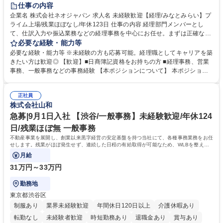
未経験者歓迎
時短勤務あり
退職金あり
在宅OK
賞与あり
仕事の内容
完全週休2日制
交通費支給
駅近5分以内
土日祝休み
服装自由
企業名 株式会社ネオジャパン 求人名 未経験歓迎【経理/みなとみらい】プ
ライム上場/残業ほぼなし/年休123日 仕事の内容 経理部門メンバーとし
寮・社宅あり
て、仕訳入力や振込業務などの経理事務を中心にお任せ。まずは正確な入
力・確認業務からスタートし、既存メンバーと一緒に業務を進めながら段
必要な経験・能力等
階的に経理知識を身につけていただきます。 【具体的には】 ■社内稟議に
必要な経験・能力等 ※未経験の方も応募可能。経理職としてキャリアを築
基づく仕訳入力 ■月末の振込業務 ■明細作成 ■伝票処理、記帳業務 ■既存
きたい方は歓迎◎ 【歓迎】■日商簿記資格をお持ちの方 ■経理事務、営業
メンバーの業務サポート 【将来的には】 ■月次決算補助 ■四半期・年次決
事務、一般事務などの事務経験 【本ポジションについて】 本ポジション
算補助 ■有価証券報告書など開示資料作成補助 ■海外子会社を含む連結決
の魅力は、プライム上場企業の経理部門で、未経験から経理キャリアをス
算補助 ※3～5年程度を目安に、徐々に決算業務へ業務範囲を広げていく
タートできる点です。まずは仕訳入力や振込業務など基礎的な業務から担
想定です。 募集職種 未経験歓迎【経理/みなとみらい】プライム上場/残業
正社員
当し、3～5年をかけて月次決算・四半期決算・開示資料作成補助などへス
株式会社山和
ほぼなし/年休123日
テップアップできます。また、残業は通常月ほぼなく、決算月でも10時間
未満のため、無理なく経理として専門性を身につけられる環境です。 学
急募|9月1日入社 【渋谷/一般事務】未経験歓迎/年休124
歴・資格 学歴：大学院 大学 高専 短大 専修学校 高校 語学力： 資格：日商
日/残業ほぼ無 一般事務
簿記検定1級 日商簿記検定2級
不動産事業を展開し、創業以来黒字経営の安定基盤を持つ当社にて、各種事務業務をお任
せします。残業がほぼ発生せず、連続した日程の有給取得が可能なため、WLBを整えた
い方にお勧めの環境です！
月給
31万円～33万円
勤務地
東京都渋谷区
制服あり
業界未経験歓迎
年間休日120日以上
介護休暇あり
転勤なし
未経験者歓迎
時短勤務あり
退職金あり
賞与あり