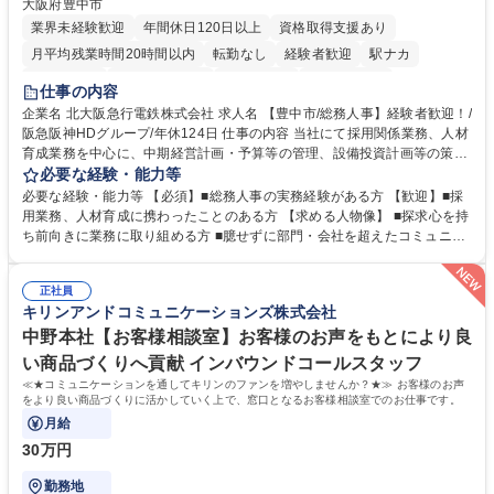
大阪府豊中市
業界未経験歓迎
年間休日120日以上
資格取得支援あり
月平均残業時間20時間以内
転勤なし
経験者歓迎
駅ナカ
退職金あり
完全週休2日制
交通費支給
駅近5分以内
仕事の内容
土日祝休み
服装自由
昼食補助あり
食事補助あり
企業名 北大阪急行電鉄株式会社 求人名 【豊中市/総務人事】経験者歓迎！/
阪急阪神HDグループ/年休124日 仕事の内容 当社にて採用関係業務、人材
育成業務を中心に、中期経営計画・予算等の管理、設備投資計画等の策
定、さらに社内の重要会議の運営等、経営の根幹となる幅広い総務人事業
必要な経験・能力等
務全般を担当していただきます。 【主な業務内容】 ■採用関係業務および
必要な経験・能力等 【必須】■総務人事の実務経験がある方 【歓迎】■採
人材育成(社員研修)業務の推進 ■中期経営計画および予算等の管理 ■設備
用業務、人材育成に携わったことのある方 【求める人物像】 ■探求心を持
投資計画等の策定 ■社内の重要会議の運営 ■その他総務人事業務全般 【入
ち前向きに業務に取り組める方 ■臆せずに部門・会社を超えたコミュニケ
社後】入社後は採用や育成をメインに担当し将来的には経営根幹に関わる
ーションの取れる方 ■自分で考えて行動のできる方 ■第二の創業期を迎え
総務人事業務全般へ幅広く従事していただきます。 募集職種 【豊中市/総
る当社で組織の次代を担うネクスト人材として長期的に成長したい方 ■周
務人事】経験者歓迎！/阪急阪神HDグループ/年休124日
正社員
囲のメンバーと協調しつつ主体性を持って能動的に業務を推進できる方 学
キリンアンドコミュニケーションズ株式会社
歴・資格 学歴：大学院 大学 高専 短大 専修学校 高校 語学力： 資格：
中野本社【お客様相談室】お客様のお声をもとにより良
い商品づくりへ貢献 インバウンドコールスタッフ
≪★コミュニケーションを通してキリンのファンを増やしませんか？★≫ お客様のお声
をより良い商品づくりに活かしていく上で、窓口となるお客様相談室でのお仕事です。
月給
30万円
勤務地