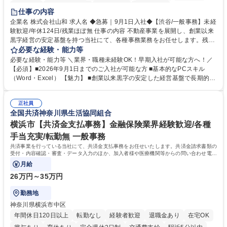
育休あり
完全週休2日制
交通費支給
土日祝休み
仕事の内容
企業名 株式会社山和 求人名 ◆急募｜9月1日入社◆【渋谷/一般事務】未経
験歓迎/年休124日/残業ほぼ無 仕事の内容 不動産事業を展開し、創業以来
黒字経営の安定基盤を持つ当社にて、各種事務業務をお任せします。残業
がほぼ発生せず、連続した日程の有給取得が可能なため、WLBを整えたい
必要な経験・能力等
方にお勧めの環境です！ 入社後はOJTを通じて丁寧に研修を行いますの
必要な経験・能力等 ＼業界・職種未経験OK！早期入社が可能な方へ！／
で、事務未経験の方でも安心して臨むことができます。 【業務詳細】■電
【必須】■2026年9月1日までのご入社が可能な方 ■基本的なPCスキル
話・来客対応 ■物件の鍵や社内の備品管理 ■データ入力や書類作成 ■契約
（Word・Excel） 【魅力】 ■創業以来黒字の安定した経営基盤で長期的に
書などのファイリング ■郵送物の仕訳・発送 など 募集職種 ◆急募｜9月1
安心して働ける環境 ■残業ほぼなしで働きやすさ抜群、プライベートとの
日入社◆【渋谷/一般事務】未経験歓迎/年休124日/残業ほぼ無
両立が可能 ■有給取得を積極的に推奨、年間10日程度の取得実績 ■1ヶ月
正社員
のOJTで業務を習得可能、未経験でもしっかりサポート 学歴・資格 学
全国共済神奈川県生活協同組合
歴：大学院 大学 高専 短大 語学力： 資格：
横浜市【共済金支払事務】金融保険業界経験歓迎/各種
手当充実/転勤無 一般事務
共済事業を行っている当社にて、共済金支払事務をお任せいたします。共済金請求書類の
受付・内容確認・審査・データ入力のほか、加入者様や医療機関等からの問い合わせ電話
対応や書類発送等を担当します。
月給
26万円～35万円
勤務地
神奈川県横浜市中区
年間休日120日以上
転勤なし
経験者歓迎
退職金あり
在宅OK