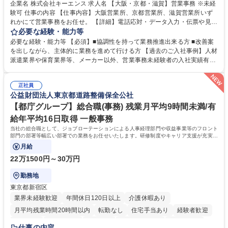
企業名 株式会社キーエンス 求人名 【大阪・京都・滋賀】営業事務 ※未経
験可 仕事の内容 【仕事内容】大阪営業所、京都営業所、滋賀営業所いず
れかにて営業事務をお任せ。 【詳細】電話応対・データ入力・伝票や見積
の作成・カタログ送付・来客対応・営業所内で発生する事務業務や業務改
必要な経験・能力等
善をお任せ。 【教育制度】ご入社後、育成担当とペアになりながらOJTに
必要な経験・能力等 【必須】■協調性を持って業務推進出来る方 ■改善案
て業務を覚えていただくことが可能です。業務システムがきちんと構築さ
を出しながら、主体的に業務を進めて行ける方 【過去のご入社事例】人材
れているため、スムーズに仕事に慣れることができる環境です。また、
派遣業界や保育業界等、メーカー以外、営業事務未経験者の入社実績有
「チームで成果を出す文化」があり、良いやり方を積極的に共有しながら
【当社の事務職について】単なる事務ではなく主体性を発揮したサポート
常に改善を目指す風土のため、安心して業務に取り組んでいただけます。
により、キーエンスの付加価値向上に貢献します。ベースの定型業務に加
募集職種 【大阪・京都・滋賀】営業事務 ※未経験可
正社員
えて、お客様や社員の状況に合わせ、能動的なサポート、改善の動きも期
公益財団法人東京都道路整備保全公社
待され。組織を支えるスペシャリストとして、チームに貢献し、結果的に
社員から頼られる存在になることができます。平均19:30の退勤以降の業
【都庁グループ】総合職(事務) 残業月平均9時間未満/有
務の持ち帰りも禁止されており、メリハリのある働き方となります。 学
給年平均16日取得 一般事務
歴・資格 学歴：大学院 大学 高専 短大 語学力： 資格：
当社の総合職として、ジョブローテーションによる人事経理部門や収益事業等のフロント
部門の部署等幅広い部署での業務をお任せいたします。研修制度やキャリア支援が充実し
ております！ ※下記業務詳細
月給
22万1500円～30万円
勤務地
東京都新宿区
業界未経験歓迎
年間休日120日以上
介護休暇あり
月平均残業時間20時間以内
転勤なし
住宅手当あり
経験者歓迎
研修あり
退職金あり
賞与あり
完全週休2日制
交通費支給
仕事の内容