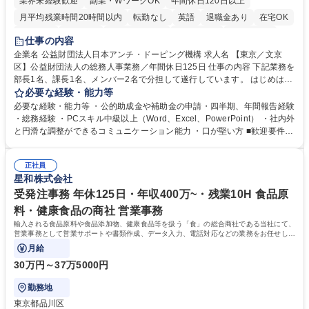
業界未経験歓迎
副業・WワークOK
年間休日120日以上
月平均残業時間20時間以内
転勤なし
英語
退職金あり
在宅OK
賞与あり
育休あり
完全週休2日制
交通費支給
土日祝休み
仕事の内容
食事補助あり
企業名 公益財団法人日本アンチ・ドーピング機構 求人名 【東京／文京
区】公益財団法人の総務人事業務／年間休日125日 仕事の内容 下記業務を
部長1名、課長1名、メンバー2名で分担して遂行しています。 はじめは担
当者として業務を覚えていただき、ゆくゆくはリーダーやマネージャーポ
必要な経験・能力等
ジションとして活躍いただくことを期待しています。 【総務・人事グルー
必要な経験・能力等 ・公的助成金や補助金の申請・四半期、年間報告経験
プの業務内容】 ・人事制度関連 ・採用活動 ・教育研修の企画、実行 ・勤
・総務経験 ・PCスキル中級以上（Word、Excel、PowerPoint） ・社内外
怠管理 ・官公庁への各種提出 ・法定の会議運営（評議員会、理事会） ・
と円滑な調整ができるコミュニケーション能力 ・口が堅い方 ■歓迎要件
コンプライアンス ・内部規程やルールの管理、整備、文書管理 ・契約関
・採用業務経験 ・英語に抵抗がない方 ・営業経験 学歴・資格 学歴：大学
連 ・衛生管理 ・防災関連・公的助成金の管理・オフィス、ファシリティ
院 大学 高専 短大 専修学校 高校 語学力： 資格：
管理 ・福利厚生関連 ・職員からの問合せ、相談対応 ・その他日常の総務
正社員
星和株式会社
業務全般 募集職種 【東京／文京区】公益財団法人の総務人事業務／年間
休日125日
受発注事務 年休125日・年収400万~・残業10H 食品原
料・健康食品の商社 営業事務
輸入される食品原料や食品添加物、健康食品等を扱う「食」の総合商社である当社にて、
営業事務として営業サポートや書類作成、データ入力、電話対応などの業務をお任せしま
す。
月給
30万円～37万5000円
勤務地
東京都品川区