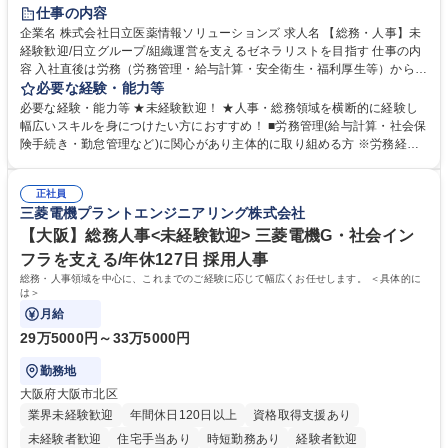
住宅手当あり
時短勤務あり
退職金あり
在宅OK
賞与あり
仕事の内容
育休あり
完全週休2日制
交通費支給
土日祝休み
寮・社宅あり
企業名 株式会社日立医薬情報ソリューションズ 求人名 【総務・人事】未
経験歓迎/日立グループ/組織運営を支えるゼネラリストを目指す 仕事の内
容 入社直後は労務（労務管理・給与計算・安全衛生・福利厚生等）からお
任せいたします。将来は総務・採用・教育業務へ守備範囲を広げ、組織運
必要な経験・能力等
営を支えるゼネラリストをめざせます。 ・初期業務：労働時間管理、給与
必要な経験・能力等 ★未経験歓迎！ ★人事・総務領域を横断的に経験し
計算、社会保険対応、福利厚生管理、安全衛生、健康経営推進等をお任せ
幅広いスキルを身につけたい方におすすめ！ ■労務管理(給与計算・社会保
します。ご経験に応じて、休職者管理など、幅広く経験を積んでいただき
険手続き・勤怠管理など)に関心があり主体的に取り組める方 ※労務経験
ます。 ・将来的な広がり：総務・採用・教育・税務対応・経営企画等。
者は早期にご活躍いただけます。 ■チームで仕事を推進できる方■将来は
★メンバーがマンツーマンで丁寧に教えるため、ご経験が浅くても安心！
マネジメント職として活躍したい 【尚可】■人事、労務、採用、教育業務
幅広く経験を積みたい意欲がある方に最適な環境です。 募集職種 【総
正社員
のご経験 ■労務管理（給与計算・社会保険手続き・勤怠管理など）の経験
三菱電機プラントエンジニアリング株式会社
務・人事】未経験歓迎/日立グループ/組織運営を支えるゼネラリストを目
■衛生管理者の資格をお持ちの方 学歴・資格 学歴：大学院 大学 高専 短大
指す
専修学校 高校 語学力： 資格：
【大阪】総務人事<未経験歓迎> 三菱電機G・社会イン
フラを支える/年休127日 採用人事
総務・人事領域を中心に、これまでのご経験に応じて幅広くお任せします。 ＜具体的に
は＞
月給
29万5000円～33万5000円
勤務地
大阪府大阪市北区
業界未経験歓迎
年間休日120日以上
資格取得支援あり
未経験者歓迎
住宅手当あり
時短勤務あり
経験者歓迎