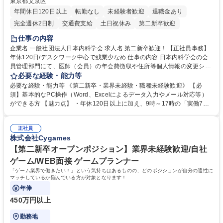
東京都文京区
年間休日120日以上
転勤なし
未経験者歓迎
退職金あり
完全週休2日制
交通費支給
土日祝休み
第二新卒歓迎
仕事の内容
企業名 一般社団法人日本内科学会 求人名 第二新卒歓迎！【正社員事務】
年休120日/デスクワーク中心で残業少なめ 仕事の内容 日本内科学会の会
員管理部門にて、医師（会員）の年会費徴収や住所等個人情報の変更シス
テム入力、電話・FAX対応をお任せします。将来的には、各種委員会の運
必要な経験・能力等
営事務局業務などにも幅広く携わっていただきます。 【会員管理・データ
必要な経験・能力等 《第二新卒・業界未経験・職種未経験歓迎》 【必
入力業務】 ・医師（会員）の住所変更、個人情報のシステム登録・更新
須】基本的なPC操作（Word、Excelによるデータ入力やメール対応等）
・年会費の徴収管理や入金データの照合確認 【問い合わせ対応】 ・会員
ができる方 【魅力点】 ・年休120日以上に加え、9時～17時の「実働7時
（医師）からの電話、FAX、ネット申請に伴う相談受付 ・複雑な案件のへ
間勤務」で残業も少なくワークライフバランスは抜群です。 【将来的な業
のエスカレーション・連携対応 募集職種 第二新卒歓迎！【正社員事務】
務（各種委員会運営）】 ・学会内における各種委員会のスケジュール調
年休120日/デスクワーク中心で残業少なめ
正社員
整、資料作成、当日の運営サポート 学歴・資格 学歴：大学院 大学 語学
株式会社Cygames
力： 資格：
【第二新卒オープンポジション】業界未経験歓迎/自社
ゲーム/WEB面接 ゲームプランナー
「ゲーム業界で働きたい！」という気持ちはあるものの、どのポジションが自分の適性に
マッチしているか悩んでいる方が対象となります！
年俸
450万円以上
勤務地