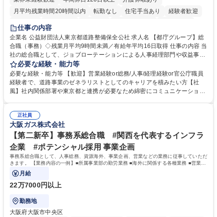
月平均残業時間20時間以内
転勤なし
住宅手当あり
経験者歓迎
研修あり
退職金あり
賞与あり
完全週休2日制
交通費支給
仕事の内容
駅近5分以内
資格取得手当あり
食事補助あり
企業名 公益財団法人東京都道路整備保全公社 求人名 【都庁グループ】総
合職（事務）◇残業月平均9時間未満／有給年平均16日取得 仕事の内容 当
社の総合職として、ジョブローテーションによる人事経理部門や収益事業
等のフロント部門の部署等幅広い部署での業務をお任せいたします。研修
必要な経験・能力等
制度やキャリア支援が充実しております！ ※下記業務詳細 【業務詳細】■
必要な経験・能力等 【歓迎】営業経験or総務/人事/経理経験or官公庁職員
管理部門：広報、人事、経理など当公社の運営に係る管理業務 ■収益部
経験者で、道路事業のゼネラリストとしてのキャリアを積みたい方【社
門：駐車場の新規開拓、管理運営、新宿駅西口広場の「イベントコーナ
風】社内関係部署や東京都と連携が必要なため綿密にコミュニケーション
ー」などの管理運営 ■道路部門：整備の急がれる骨格幹線道路や木造住宅
を図っています。 【業務の魅力】■幅広く携われる：総合職（事務）で
密集地域の特定整備路線の用地取得、道路に関する普及啓発事業、都内の
は、駐車場の管理運営や道路用地の取得、公益財団法人の中枢を担う管理
道路施設や道路工事現場の見学ツアー事業 ※入社後は上記いずれかの部門
正社員
部門など多岐に渡る業務を経験できます。 ■様々なプロジェクト：駐車場
大阪ガス株式会社
へ配属。※業務内容変更の範囲：会社の定める業務 募集職種 【都庁グル
事業の他、新宿駅西口広場内に設置された照明を兼ねた広告「ブライトサ
ープ】総合職（事務）◇残業月平均9時間未満／有給年平均16日取得
イン」の管理運営を行うなど、事業収益を生み出す活動を積極的に行って
【第二新卒】事務系総合職 #関西を代表するインフラ
います。 学歴・資格 学歴：大学院 大学 高専 短大 専修学校 高校 語学力：
企業 #ポテンシャル採用 事業企画
資格：
事務系総合職として、人事総務、資源海外、事業企画、営業などの業務に従事していただ
きます。 【業務内容の一例】■所属事業部の勤労業務 ■海外に関係する各種業務 ■営業部
門の企画スタッフ、ルート営業
月給
22万7000円以上
勤務地
大阪府大阪市中央区