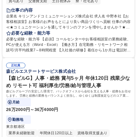
賞与あり
交通費支給
土日祝休み
寮・社宅あり
仕事の内容
企業名 キリンアンドコミュニケーションズ株式会社 求人名 中野本社【お
客様相談室】お客様のお声をもとにより良い商品づくりへ貢献 仕事の内容
≪★コミュニケーションを通してキリンのファンを増やしませんか？★≫
お客様のお声をより良い商品づくりに活かしていく上で、窓口となるお客
必要な経験・能力等
様相談室でのお仕事です。 日々お客様からいただくキリングループへのご
必要な経験・能力等 【必須】コールセンターやお客様相談室の業務経験、
意見を、企業活動に活かしています。お客様からの声に迅速かつ誠意をも
PCが使える方（Word・Excel）【働き方】在宅勤務・リモートワーク相
って対応、情報提供するとともにグループ内活動に反映しています。 【具
談可/月平均残業7～8時間程度 【入社後の研修】着任から1か月は電話対応
体的には】電話応対、メール、お手紙対応、ご指摘品調査報告書作成、有
のOJTを中心に実施し、電話対応に慣れた段階でメール・手紙のOJTを実
人チャットボット対応など。 【1日の対応件数】■電話：月間一人当たり
施する予定です。独り立ち以降もしっかりフォローする体制を整えていま
平均100件前後■メール・手紙：同上40件前後 募集職種 中野本社【お客様
正社員
すのでご安心ください。 【当社について】キリングループの広報機能を担
森ビルエステートサービス株式会社
相談室】お客様のお声をもとにより良い商品づくりへ貢献
う会社として、お客様との出会いを大切にし、磨き上げたホスピタリティ
を込めてコミュニケーションをとりながら広報関連業務を行っておりま
【森ビルG】人事・総務 賞与5ヶ月 年休120日 残業少な
す。 学歴・資格 学歴：大学院 大学 高専 短大 専修学校 高校 語学力： 資
め リモート可 福利厚生/労務/給与管理人事
格：
森ビルグループの安定した環境で、バックオフィスから会社を支える人事・総務をお任せ
します。 労務と総務の業務をバランスよく担当し、ゆくゆくは制度改定などのコア業務
にも挑戦できる、やりがいある環境です。
月給
26万2000円～36万4000円
勤務地
東京都港区
業界未経験歓迎
年間休日120日以上
資格取得支援あり