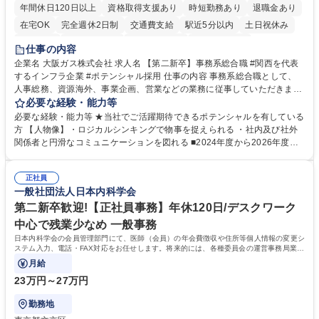
年間休日120日以上
資格取得支援あり
時短勤務あり
退職金あり
在宅OK
完全週休2日制
交通費支給
駅近5分以内
土日祝休み
服装自由
第二新卒歓迎
寮・社宅あり
食事補助あり
仕事の内容
企業名 大阪ガス株式会社 求人名 【第二新卒】事務系総合職 #関西を代表
するインフラ企業 #ポテンシャル採用 仕事の内容 事務系総合職として、
人事総務、資源海外、事業企画、営業などの業務に従事していただきま
す。 【業務内容の一例】■所属事業部の勤労業務 ■海外に関係する各種業
必要な経験・能力等
務 ■営業部門の企画スタッフ、ルート営業 【キャリアパス】入社後の配属
必要な経験・能力等 ★当社でご活躍期待できるポテンシャルを有している
ポジションで一定期間ご活躍頂いた後、本人の適性及び将来のキャリアを
方 【人物像】・ロジカルシンキングで物事を捉えられる ・社内及び社外
鑑みてジョブローテーションを行います。 【育成】OJTでの現場育成や研
関係者と円滑なコミュニケーションを図れる ■2024年度から2026年度ま
修カリキュラムを通じて、Daigasグループの業務で必要となる知識につい
での3ヵ年を対象とする「Daigasグループ中期経営計画2026」を策定しま
て学んでいただきます。 募集職種 【第二新卒】事務系総合職 #関西を代
した。https://www.osakagas.co.jp/company/press/pr2024/1777576_564
表するインフラ企業 #ポテンシャル採用
正社員
72.html ■エネルギーセキュリティの不安定化や気候変動による自然災害の
一般社団法人日本内科学会
甚大化など、これまで以上に社会課題解決の重要性が高まっています。
「未来の日常」の創造に向けて持続可能な社会の実現に貢献してまいりま
第二新卒歓迎!【正社員事務】年休120日/デスクワーク
す。 学歴・資格 学歴：大学院 大学 語学力： 資格：
中心で残業少なめ 一般事務
日本内科学会の会員管理部門にて、医師（会員）の年会費徴収や住所等個人情報の変更シ
ステム入力、電話・FAX対応をお任せします。将来的には、各種委員会の運営事務局業務
などにも幅広く携わっていただきます。
月給
23万円～27万円
勤務地