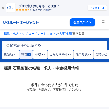
アプリで求人探しをもっと便利に！
インストール
レビュー高評価
無料
会員ログイン
/
/
/
/
転職・求人トップ
コーポレートスタッフ
人事
採用
石屋製菓
検索条件を設定する
勤務地
職種
年収
こだわり条件
雇用形態
新着のみ
1
採用 石屋製菓の転職・求人・中途採用情報
条件に合った求人が 0件でした
検索条件を緩めて、再度検索してください