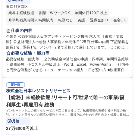
東京都文京区
業界未経験歓迎
副業・WワークOK
年間休日120日以上
月平均残業時間20時間以内
転勤なし
英語
退職金あり
在宅OK
賞与あり
育休あり
完全週休2日制
交通費支給
土日祝休み
仕事の内容
食事補助あり
企業名 公益財団法人日本アンチ・ドーピング機構 求人名 【東京／文京
区】公益財団法人の総務人事業務／年間休日125日 仕事の内容 下記業務を
部長1名、課長1名、メンバー2名で分担して遂行しています。 はじめは担
当者として業務を覚えていただき、ゆくゆくはリーダーやマネージャーポ
必要な経験・能力等
ジションとして活躍いただくことを期待しています。 【総務・人事グルー
必要な経験・能力等 ・公的助成金や補助金の申請・四半期、年間報告経験
プの業務内容】 ・人事制度関連 ・採用活動 ・教育研修の企画、実行 ・勤
・総務経験 ・PCスキル中級以上（Word、Excel、PowerPoint） ・社内外
怠管理 ・官公庁への各種提出 ・法定の会議運営（評議員会、理事会） ・
と円滑な調整ができるコミュニケーション能力 ・口が堅い方 ■歓迎要件
コンプライアンス ・内部規程やルールの管理、整備、文書管理 ・契約関
・採用業務経験 ・英語に抵抗がない方 ・営業経験 学歴・資格 学歴：大学
連 ・衛生管理 ・防災関連・公的助成金の管理・オフィス、ファシリティ
院 大学 高専 短大 専修学校 高校 語学力： 資格：
管理 ・福利厚生関連 ・職員からの問合せ、相談対応 ・その他日常の総務
正社員
株式会社日本レジストリサービス
業務全般 募集職種 【東京／文京区】公益財団法人の総務人事業務／年間
休日125日
【総務】未経験歓迎 /リモート可/世界で唯一の事業/福
利厚生 /再雇用有 総務
インターネット上の様々なサービスを支える当社にて、執務環境の整備や社内制度の検
討、イベント運営などの幅広い業務を担当し、間接的に会社の生産性向上や成長に貢献し
ている部署です。
月給
27万6000円以上