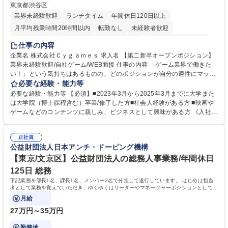
東京都渋谷区
業界未経験歓迎
ランチタイム
年間休日120日以上
月平均残業時間20時間以内
転勤なし
未経験者歓迎
住宅手当あり
経験者歓迎
完全週休2日制
インセンティブあり
仕事の内容
交通費支給
土日祝休み
服装自由
昼食補助あり
第二新卒歓迎
企業名 株式会社Ｃｙｇａｍｅｓ 求人名 【第二新卒オープンポジション】
業界未経験歓迎/自社ゲーム/WEB面接 仕事の内容 「ゲーム業界で働きた
食事補助あり
い！」という気持ちはあるものの、どのポジションが自分の適性にマッチ
しているか悩んでいる方が対象となります！ 総合職（プランナー/データ
必要な経験・能力等
アナリストなど）、技術職（開発エンジニ ア/インフラエンジニアな
必要な経験・能力等 【必須】■2023年3月から2025年3月までに大学また
ど）、デザイン職（デザイナー/イラストレ ーターなど）等から、面接で
は大学院（博士課程含む）卒業/修了した方■社会人経験がある方 ■映画や
ご希望と適正にマッチしたポジションをご案内いたします。ゲームやエン
ゲームなどのコンテンツに親しみ、ビジネスとして興味がある方 《入社実
タメコンテンツが大好きで、「ゲーム業界の未来を自らの手で作りたい」
績 例》 ・メーカー → プロジェクトマネージャー ・ソーシャルゲーム →
「最高のコンテンツを作るためには、何でもやる」という情熱に溢れた方
ゲームプランナー ・通信 → ゲームエンジニア ・独立行政法人 → データ
のご応募をお待ちしております。 募集職種 【第二新卒オープンポジショ
正社員
サイエンティスト 学歴・資格 学歴：大学院 大学 語学力： 資格：
公益財団法人日本アンチ・ドーピング機構
ン】業界未経験歓迎/自社ゲーム/WEB面接
【東京/文京区】公益財団法人の総務人事業務/年間休日
125日 総務
下記業務を部長1名、課長1名、メンバー2名で分担して遂行しています。 はじめは担当
者として業務を覚えていただき、ゆくゆくはリーダーやマネージャーポジションとして活
躍いただくことを期待しています。
月給
27万円～35万円
勤務地