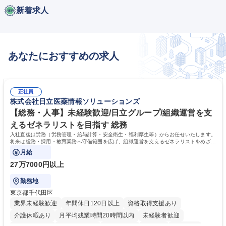
新着求人
あなたにおすすめの求人
正社員
株式会社日立医薬情報ソリューションズ
【総務・人事】未経験歓迎/日立グループ/組織運営を支
えるゼネラリストを目指す 総務
入社直後は労務（労務管理・給与計算・安全衛生・福利厚生等）からお任せいたします。
将来は総務・採用・教育業務へ守備範囲を広げ、組織運営を支えるゼネラリストをめざせ
ます。
月給
27万7000円以上
勤務地
東京都千代田区
業界未経験歓迎
年間休日120日以上
資格取得支援あり
介護休暇あり
月平均残業時間20時間以内
未経験者歓迎