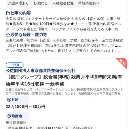
介護休暇あり
転勤なし
未経験者歓迎
時短勤務あり
経験者歓迎
退職金あり
在宅OK
賞与あり
育休あり
仕事の内容
完全週休2日制
交通費支給
長期歓迎
駅近5分以内
土日祝休み
企業名 森ビルエステートサービス株式会社 求人名 【森ビルG】人事・総
務◆賞与5ヶ月◆年休120日◆残業少なめ◆リモート可 仕事の内容 森ビル
グループの安定した環境で、バックオフィスから会社を支える人事・総務
をお任せします。 労務と総務の業務をバランスよく担当し、ゆくゆくは制
必要な経験・能力等
度改定などのコア業務にも挑戦できる、やりがいある環境です。 ■勤怠管
必要な経験・能力等 【必須】人事経験（労務・給与社保等）及び総務経験
理、給与計算、社会保険手続き、年末調整等の労務管理全般 ■入退社手続
【歓迎】経理実務経験、簿記3級以上 業界未経験の方も歓迎です。マニュ
き、社内規定の改定や人事制度改定などのコア業務 ■社内イベントの企画
アルと部内OJT体制があるため、即戦力として安心して始められます。
運営やその他総務業務全般 ※労務と総務を1：1の割合でお任せ。 入社後
【魅力・やりがい】森ビルGの安定基盤で労務から総務まで幅広く携われ
は部内のOJTを中心に、あなたの経験に合わせて不足している部分はいつ
ます。定型業務に留まらず、社内規定や人事制度の改定など会社のコア業
でも質問・相談できる環境が整っているため、安心して成長できます。 募
正社員
務に挑戦できるため、自身の成長と組織への貢献度をダイレクトに実感で
公益財団法人東京都道路整備保全公社
集職種 【森ビルG】人事・総務◆賞与5ヶ月◆年休120日◆残業少なめ◆
きます。 残業少なめ、週1日リモート可など、ワークライフバランスを保
リモート可
ち長期活躍できる環境です。 「これまでの幅広い経験を活かし、長期的な
【都庁グループ】総合職(事務) 残業月平均9時間未満/有
キャリアを築きたい」という前向きな意欲と挑戦を全力で応援します。 学
給年平均16日取得 一般事務
歴・資格 学歴：大学院 大学 高専 短大 専修学校 高校 語学力： 資格：日商
当社の総合職として、ジョブローテーションによる人事経理部門や収益事業等のフロント
簿記検定1級 日商簿記検定2級 日商簿記検定3級
部門の部署等幅広い部署での業務をお任せいたします。研修制度やキャリア支援が充実し
ております！ ※下記業務詳細
月給
22万1500円～30万円
勤務地
東京都新宿区
業界未経験歓迎
年間休日120日以上
介護休暇あり