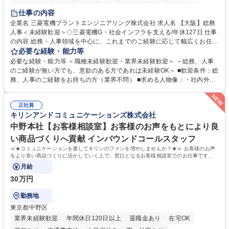
退職金あり
在宅OK
賞与あり
完全週休2日制
交通費支給
仕事の内容
駅近5分以内
土日祝休み
服装自由
寮・社宅あり
食事補助あり
企業名 三菱電機プラントエンジニアリング株式会社 求人名 【大阪】総務
人事＜未経験歓迎＞◇三菱電機G・社会インフラを支える/年休127日 仕事
の内容 総務・人事領域を中心に、これまでのご経験に応じて幅広くお任せ
します。 ＜具体的には＞ ・総務/人事労務（給与・社保・勤怠管理など）
必要な経験・能力等
・採用・教育研修 ・福利厚生運用 など ※基本的には事務所勤務ですが、
必要な経験・能力等 ＜職種未経験歓迎・業界未経験歓迎＞ ～総務、人事
採用や教育等の業務内容により、関西圏以外への日帰り・宿泊を伴う国内
のご経験が無い方でも、意欲のある方であれば未経験OK～ ■歓迎条件：総
出張もございます。 ※担当業務を持ちつつ、お互いに助け合いながら、総
務、人事のご経験をお持ちの方（業界不問） ■求める人物像：・社内外の
務部という組織として協力しながら進める体制です。 募集職種 【大阪】
関係各部門との調整を率先して行い、業務を円滑に遂行できる協調性やコ
総務人事＜未経験歓迎＞◇三菱電機G・社会インフラを支える/年休127日
ミュニケーション能力を持っている方 ・人事総務領域に興味がありゼネラ
正社員
リスト志向をお持ちの方 学歴・資格 学歴：大学院 大学 語学力： 資格：
キリンアンドコミュニケーションズ株式会社
中野本社【お客様相談室】お客様のお声をもとにより良
い商品づくりへ貢献 インバウンドコールスタッフ
≪★コミュニケーションを通してキリンのファンを増やしませんか？★≫ お客様のお声
をより良い商品づくりに活かしていく上で、窓口となるお客様相談室でのお仕事です。
月給
30万円
勤務地
東京都中野区
業界未経験歓迎
年間休日120日以上
退職金あり
在宅OK