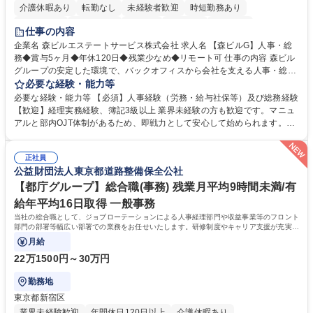
介護休暇あり
転勤なし
未経験者歓迎
時短勤務あり
経験者歓迎
退職金あり
在宅OK
賞与あり
育休あり
仕事の内容
完全週休2日制
交通費支給
長期歓迎
駅近5分以内
土日祝休み
企業名 森ビルエステートサービス株式会社 求人名 【森ビルG】人事・総
務◆賞与5ヶ月◆年休120日◆残業少なめ◆リモート可 仕事の内容 森ビル
グループの安定した環境で、バックオフィスから会社を支える人事・総務
をお任せします。 労務と総務の業務をバランスよく担当し、ゆくゆくは制
必要な経験・能力等
度改定などのコア業務にも挑戦できる、やりがいある環境です。 ■勤怠管
必要な経験・能力等 【必須】人事経験（労務・給与社保等）及び総務経験
理、給与計算、社会保険手続き、年末調整等の労務管理全般 ■入退社手続
【歓迎】経理実務経験、簿記3級以上 業界未経験の方も歓迎です。マニュ
き、社内規定の改定や人事制度改定などのコア業務 ■社内イベントの企画
アルと部内OJT体制があるため、即戦力として安心して始められます。
運営やその他総務業務全般 ※労務と総務を1：1の割合でお任せ。 入社後
【魅力・やりがい】森ビルGの安定基盤で労務から総務まで幅広く携われ
は部内のOJTを中心に、あなたの経験に合わせて不足している部分はいつ
ます。定型業務に留まらず、社内規定や人事制度の改定など会社のコア業
でも質問・相談できる環境が整っているため、安心して成長できます。 募
正社員
務に挑戦できるため、自身の成長と組織への貢献度をダイレクトに実感で
公益財団法人東京都道路整備保全公社
集職種 【森ビルG】人事・総務◆賞与5ヶ月◆年休120日◆残業少なめ◆
きます。 残業少なめ、週1日リモート可など、ワークライフバランスを保
リモート可
ち長期活躍できる環境です。 「これまでの幅広い経験を活かし、長期的な
【都庁グループ】総合職(事務) 残業月平均9時間未満/有
キャリアを築きたい」という前向きな意欲と挑戦を全力で応援します。 学
給年平均16日取得 一般事務
歴・資格 学歴：大学院 大学 高専 短大 専修学校 高校 語学力： 資格：日商
当社の総合職として、ジョブローテーションによる人事経理部門や収益事業等のフロント
簿記検定1級 日商簿記検定2級 日商簿記検定3級
部門の部署等幅広い部署での業務をお任せいたします。研修制度やキャリア支援が充実し
ております！ ※下記業務詳細
月給
22万1500円～30万円
勤務地
東京都新宿区
業界未経験歓迎
年間休日120日以上
介護休暇あり