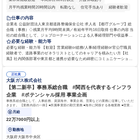
月平均残業時間20時間以内
転勤なし
住宅手当あり
経験者歓迎
研修あり
退職金あり
賞与あり
完全週休2日制
交通費支給
仕事の内容
駅近5分以内
資格取得手当あり
食事補助あり
企業名 公益財団法人東京都道路整備保全公社 求人名 【都庁グループ】総
合職（事務）◇残業月平均9時間未満／有給年平均16日取得 仕事の内容 当
社の総合職として、ジョブローテーションによる人事経理部門や収益事業
等のフロント部門の部署等幅広い部署での業務をお任せいたします。研修
必要な経験・能力等
制度やキャリア支援が充実しております！ ※下記業務詳細 【業務詳細】■
必要な経験・能力等 【歓迎】営業経験or総務/人事/経理経験or官公庁職員
管理部門：広報、人事、経理など当公社の運営に係る管理業務 ■収益部
経験者で、道路事業のゼネラリストとしてのキャリアを積みたい方【社
門：駐車場の新規開拓、管理運営、新宿駅西口広場の「イベントコーナ
風】社内関係部署や東京都と連携が必要なため綿密にコミュニケーション
ー」などの管理運営 ■道路部門：整備の急がれる骨格幹線道路や木造住宅
を図っています。 【業務の魅力】■幅広く携われる：総合職（事務）で
密集地域の特定整備路線の用地取得、道路に関する普及啓発事業、都内の
は、駐車場の管理運営や道路用地の取得、公益財団法人の中枢を担う管理
道路施設や道路工事現場の見学ツアー事業 ※入社後は上記いずれかの部門
正社員
部門など多岐に渡る業務を経験できます。 ■様々なプロジェクト：駐車場
大阪ガス株式会社
へ配属。※業務内容変更の範囲：会社の定める業務 募集職種 【都庁グル
事業の他、新宿駅西口広場内に設置された照明を兼ねた広告「ブライトサ
ープ】総合職（事務）◇残業月平均9時間未満／有給年平均16日取得
イン」の管理運営を行うなど、事業収益を生み出す活動を積極的に行って
【第二新卒】事務系総合職 #関西を代表するインフラ
います。 学歴・資格 学歴：大学院 大学 高専 短大 専修学校 高校 語学力：
企業 #ポテンシャル採用 事業企画
資格：
事務系総合職として、人事総務、資源海外、事業企画、営業などの業務に従事していただ
きます。 【業務内容の一例】■所属事業部の勤労業務 ■海外に関係する各種業務 ■営業部
門の企画スタッフ、ルート営業
月給
22万7000円以上
勤務地
大阪府大阪市中央区