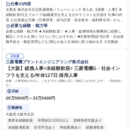
住宅手当あり
時短勤務あり
退職金あり
在宅OK
賞与あり
仕事の内容
育休あり
完全週休2日制
交通費支給
土日祝休み
寮・社宅あり
企業名 株式会社日立医薬情報ソリューションズ 求人名 【総務・人事】未
経験歓迎/日立グループ/組織運営を支えるゼネラリストを目指す 仕事の内
容 入社直後は労務（労務管理・給与計算・安全衛生・福利厚生等）からお
任せいたします。将来は総務・採用・教育業務へ守備範囲を広げ、組織運
必要な経験・能力等
営を支えるゼネラリストをめざせます。 ・初期業務：労働時間管理、給与
必要な経験・能力等 ★未経験歓迎！ ★人事・総務領域を横断的に経験し
計算、社会保険対応、福利厚生管理、安全衛生、健康経営推進等をお任せ
幅広いスキルを身につけたい方におすすめ！ ■労務管理(給与計算・社会保
します。ご経験に応じて、休職者管理など、幅広く経験を積んでいただき
険手続き・勤怠管理など)に関心があり主体的に取り組める方 ※労務経験
ます。 ・将来的な広がり：総務・採用・教育・税務対応・経営企画等。
者は早期にご活躍いただけます。 ■チームで仕事を推進できる方■将来は
★メンバーがマンツーマンで丁寧に教えるため、ご経験が浅くても安心！
マネジメント職として活躍したい 【尚可】■人事、労務、採用、教育業務
幅広く経験を積みたい意欲がある方に最適な環境です。 募集職種 【総
正社員
のご経験 ■労務管理（給与計算・社会保険手続き・勤怠管理など）の経験
三菱電機プラントエンジニアリング株式会社
務・人事】未経験歓迎/日立グループ/組織運営を支えるゼネラリストを目
■衛生管理者の資格をお持ちの方 学歴・資格 学歴：大学院 大学 高専 短大
指す
専修学校 高校 語学力： 資格：
【大阪】総務人事<未経験歓迎> 三菱電機G・社会イン
フラを支える/年休127日 採用人事
総務・人事領域を中心に、これまでのご経験に応じて幅広くお任せします。 ＜具体的に
は＞
月給
29万5000円～33万5000円
勤務地
大阪府大阪市北区
業界未経験歓迎
年間休日120日以上
資格取得支援あり
未経験者歓迎
住宅手当あり
時短勤務あり
経験者歓迎