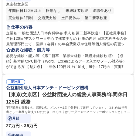
東京都文京区
年間休日120日以上
転勤なし
未経験者歓迎
退職金あり
完全週休2日制
交通費支給
土日祝休み
第二新卒歓迎
仕事の内容
企業名 一般社団法人日本内科学会 求人名 第二新卒歓迎！【正社員事務】
年休120日/デスクワーク中心で残業少なめ 仕事の内容 日本内科学会の会
員管理部門にて、医師（会員）の年会費徴収や住所等個人情報の変更シス
テム入力、電話・FAX対応をお任せします。将来的には、各種委員会の運
必要な経験・能力等
営事務局業務などにも幅広く携わっていただきます。 【会員管理・データ
必要な経験・能力等 《第二新卒・業界未経験・職種未経験歓迎》 【必
入力業務】 ・医師（会員）の住所変更、個人情報のシステム登録・更新
須】基本的なPC操作（Word、Excelによるデータ入力やメール対応等）
・年会費の徴収管理や入金データの照合確認 【問い合わせ対応】 ・会員
ができる方 【魅力点】 ・年休120日以上に加え、9時～17時の「実働7時
（医師）からの電話、FAX、ネット申請に伴う相談受付 ・複雑な案件のへ
間勤務」で残業も少なくワークライフバランスは抜群です。 【将来的な業
のエスカレーション・連携対応 募集職種 第二新卒歓迎！【正社員事務】
務（各種委員会運営）】 ・学会内における各種委員会のスケジュール調
年休120日/デスクワーク中心で残業少なめ
正社員
整、資料作成、当日の運営サポート 学歴・資格 学歴：大学院 大学 語学
公益財団法人日本アンチ・ドーピング機構
力： 資格：
【東京/文京区】公益財団法人の総務人事業務/年間休日
125日 総務
下記業務を部長1名、課長1名、メンバー2名で分担して遂行しています。 はじめは担当
者として業務を覚えていただき、ゆくゆくはリーダーやマネージャーポジションとして活
躍いただくことを期待しています。
月給
27万円～35万円
勤務地