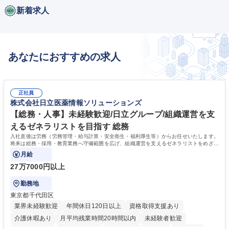
新着求人
あなたにおすすめの求人
正社員
株式会社日立医薬情報ソリューションズ
【総務・人事】未経験歓迎/日立グループ/組織運営を支
えるゼネラリストを目指す 総務
入社直後は労務（労務管理・給与計算・安全衛生・福利厚生等）からお任せいたします。
将来は総務・採用・教育業務へ守備範囲を広げ、組織運営を支えるゼネラリストをめざせ
ます。
月給
27万7000円以上
勤務地
東京都千代田区
業界未経験歓迎
年間休日120日以上
資格取得支援あり
介護休暇あり
月平均残業時間20時間以内
未経験者歓迎