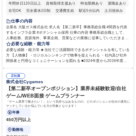
年間休日120日以上
資格取得支援あり
時短勤務あり
退職金あり
在宅OK
完全週休2日制
交通費支給
駅近5分以内
土日祝休み
服装自由
第二新卒歓迎
寮・社宅あり
食事補助あり
仕事の内容
企業名 大阪ガス株式会社 求人名 【第二新卒】事務系総合職 #関西を代表
するインフラ企業 #ポテンシャル採用 仕事の内容 事務系総合職として、
人事総務、資源海外、事業企画、営業などの業務に従事していただきま
す。 【業務内容の一例】■所属事業部の勤労業務 ■海外に関係する各種業
必要な経験・能力等
務 ■営業部門の企画スタッフ、ルート営業 【キャリアパス】入社後の配属
必要な経験・能力等 ★当社でご活躍期待できるポテンシャルを有している
ポジションで一定期間ご活躍頂いた後、本人の適性及び将来のキャリアを
方 【人物像】・ロジカルシンキングで物事を捉えられる ・社内及び社外
鑑みてジョブローテーションを行います。 【育成】OJTでの現場育成や研
関係者と円滑なコミュニケーションを図れる ■2024年度から2026年度ま
修カリキュラムを通じて、Daigasグループの業務で必要となる知識につい
での3ヵ年を対象とする「Daigasグループ中期経営計画2026」を策定しま
て学んでいただきます。 募集職種 【第二新卒】事務系総合職 #関西を代
した。https://www.osakagas.co.jp/company/press/pr2024/1777576_564
表するインフラ企業 #ポテンシャル採用
正社員
72.html ■エネルギーセキュリティの不安定化や気候変動による自然災害の
株式会社Cygames
甚大化など、これまで以上に社会課題解決の重要性が高まっています。
「未来の日常」の創造に向けて持続可能な社会の実現に貢献してまいりま
【第二新卒オープンポジション】業界未経験歓迎/自社
す。 学歴・資格 学歴：大学院 大学 語学力： 資格：
ゲーム/WEB面接 ゲームプランナー
「ゲーム業界で働きたい！」という気持ちはあるものの、どのポジションが自分の適性に
マッチしているか悩んでいる方が対象となります！
年俸
450万円以上
勤務地