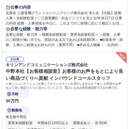
退職金あり
在宅OK
賞与あり
完全週休2日制
交通費支給
仕事の内容
駅近5分以内
土日祝休み
服装自由
寮・社宅あり
食事補助あり
企業名 三菱電機プラントエンジニアリング株式会社 求人名 【大阪】総務
人事＜未経験歓迎＞◇三菱電機G・社会インフラを支える/年休127日 仕事
の内容 総務・人事領域を中心に、これまでのご経験に応じて幅広くお任せ
します。 ＜具体的には＞ ・総務/人事労務（給与・社保・勤怠管理など）
必要な経験・能力等
・採用・教育研修 ・福利厚生運用 など ※基本的には事務所勤務ですが、
必要な経験・能力等 ＜職種未経験歓迎・業界未経験歓迎＞ ～総務、人事
採用や教育等の業務内容により、関西圏以外への日帰り・宿泊を伴う国内
のご経験が無い方でも、意欲のある方であれば未経験OK～ ■歓迎条件：総
出張もございます。 ※担当業務を持ちつつ、お互いに助け合いながら、総
務、人事のご経験をお持ちの方（業界不問） ■求める人物像：・社内外の
務部という組織として協力しながら進める体制です。 募集職種 【大阪】
関係各部門との調整を率先して行い、業務を円滑に遂行できる協調性やコ
総務人事＜未経験歓迎＞◇三菱電機G・社会インフラを支える/年休127日
ミュニケーション能力を持っている方 ・人事総務領域に興味がありゼネラ
正社員
リスト志向をお持ちの方 学歴・資格 学歴：大学院 大学 語学力： 資格：
キリンアンドコミュニケーションズ株式会社
中野本社【お客様相談室】お客様のお声をもとにより良
い商品づくりへ貢献 インバウンドコールスタッフ
≪★コミュニケーションを通してキリンのファンを増やしませんか？★≫ お客様のお声
をより良い商品づくりに活かしていく上で、窓口となるお客様相談室でのお仕事です。
月給
30万円
勤務地
東京都中野区
業界未経験歓迎
年間休日120日以上
退職金あり
在宅OK