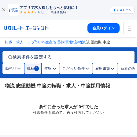
アプリで求人探しをもっと便利に！
インストール
レビュー高評価
無料
会員ログイン
/
/
/
転職・求人トップ
SCM/生産管理/購買/物流
物流
志望動機 中途
検索条件を設定する
勤務地
職種
年収
こだわり条件
雇用形態
新着のみ
1
物流 志望動機 中途の転職・求人・中途採用情報
条件に合った求人が 0件でした
検索条件を緩めて、再度検索してください