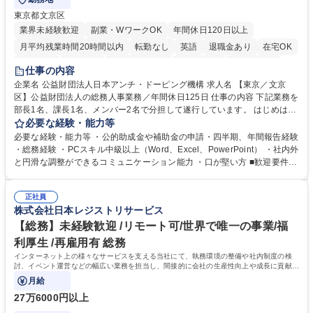
東京都文京区
業界未経験歓迎
副業・WワークOK
年間休日120日以上
月平均残業時間20時間以内
転勤なし
英語
退職金あり
在宅OK
賞与あり
育休あり
完全週休2日制
交通費支給
土日祝休み
仕事の内容
食事補助あり
企業名 公益財団法人日本アンチ・ドーピング機構 求人名 【東京／文京
区】公益財団法人の総務人事業務／年間休日125日 仕事の内容 下記業務を
部長1名、課長1名、メンバー2名で分担して遂行しています。 はじめは担
当者として業務を覚えていただき、ゆくゆくはリーダーやマネージャーポ
必要な経験・能力等
ジションとして活躍いただくことを期待しています。 【総務・人事グルー
必要な経験・能力等 ・公的助成金や補助金の申請・四半期、年間報告経験
プの業務内容】 ・人事制度関連 ・採用活動 ・教育研修の企画、実行 ・勤
・総務経験 ・PCスキル中級以上（Word、Excel、PowerPoint） ・社内外
怠管理 ・官公庁への各種提出 ・法定の会議運営（評議員会、理事会） ・
と円滑な調整ができるコミュニケーション能力 ・口が堅い方 ■歓迎要件
コンプライアンス ・内部規程やルールの管理、整備、文書管理 ・契約関
・採用業務経験 ・英語に抵抗がない方 ・営業経験 学歴・資格 学歴：大学
連 ・衛生管理 ・防災関連・公的助成金の管理・オフィス、ファシリティ
院 大学 高専 短大 専修学校 高校 語学力： 資格：
管理 ・福利厚生関連 ・職員からの問合せ、相談対応 ・その他日常の総務
正社員
株式会社日本レジストリサービス
業務全般 募集職種 【東京／文京区】公益財団法人の総務人事業務／年間
休日125日
【総務】未経験歓迎 /リモート可/世界で唯一の事業/福
利厚生 /再雇用有 総務
インターネット上の様々なサービスを支える当社にて、執務環境の整備や社内制度の検
討、イベント運営などの幅広い業務を担当し、間接的に会社の生産性向上や成長に貢献し
ている部署です。
月給
27万6000円以上