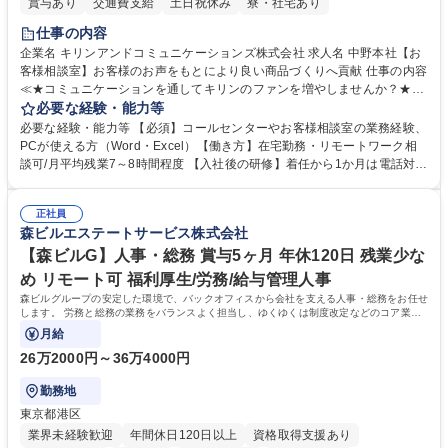
賞与あり
交通費支給
土日祝休み
寮・社宅あり
仕事の内容
企業名 キリンアンドコミュニケーションズ株式会社 求人名 中野本社【お
客様相談室】お客様のお声をもとにより良い商品づくりへ貢献 仕事の内容
≪★コミュニケーションを通してキリンのファンを増やしませんか？★≫
お客様のお声をより良い商品づくりに活かしていく上で、窓口となるお客
必要な経験・能力等
様相談室でのお仕事です。 日々お客様からいただくキリングループへのご
必要な経験・能力等 【必須】コールセンターやお客様相談室の業務経験、
意見を、企業活動に活かしています。お客様からの声に迅速かつ誠意をも
PCが使える方（Word・Excel）【働き方】在宅勤務・リモートワーク相
って対応、情報提供するとともにグループ内活動に反映しています。 【具
談可/月平均残業7～8時間程度 【入社後の研修】着任から1か月は電話対応
体的には】電話応対、メール、お手紙対応、ご指摘品調査報告書作成、有
のOJTを中心に実施し、電話対応に慣れた段階でメール・手紙のOJTを実
人チャットボット対応など。 【1日の対応件数】■電話：月間一人当たり
施する予定です。独り立ち以降もしっかりフォローする体制を整えていま
平均100件前後■メール・手紙：同上40件前後 募集職種 中野本社【お客様
正社員
すのでご安心ください。 【当社について】キリングループの広報機能を担
森ビルエステートサービス株式会社
相談室】お客様のお声をもとにより良い商品づくりへ貢献
う会社として、お客様との出会いを大切にし、磨き上げたホスピタリティ
を込めてコミュニケーションをとりながら広報関連業務を行っておりま
【森ビルG】人事・総務 賞与5ヶ月 年休120日 残業少な
す。 学歴・資格 学歴：大学院 大学 高専 短大 専修学校 高校 語学力： 資
め リモート可 福利厚生/労務/給与管理人事
格：
森ビルグループの安定した環境で、バックオフィスから会社を支える人事・総務をお任せ
します。 労務と総務の業務をバランスよく担当し、ゆくゆくは制度改定などのコア業務
にも挑戦できる、やりがいある環境です。
月給
26万2000円～36万4000円
勤務地
東京都港区
業界未経験歓迎
年間休日120日以上
資格取得支援あり