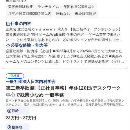
東京都渋谷区
業界未経験歓迎
ランチタイム
年間休日120日以上
月平均残業時間20時間以内
転勤なし
未経験者歓迎
住宅手当あり
経験者歓迎
完全週休2日制
インセンティブあり
仕事の内容
交通費支給
土日祝休み
服装自由
昼食補助あり
第二新卒歓迎
企業名 株式会社Ｃｙｇａｍｅｓ 求人名 【第二新卒オープンポジション】
業界未経験歓迎/自社ゲーム/WEB面接 仕事の内容 「ゲーム業界で働きた
食事補助あり
い！」という気持ちはあるものの、どのポジションが自分の適性にマッチ
しているか悩んでいる方が対象となります！ 総合職（プランナー/データ
必要な経験・能力等
アナリストなど）、技術職（開発エンジニ ア/インフラエンジニアな
必要な経験・能力等 【必須】■2023年3月から2025年3月までに大学また
ど）、デザイン職（デザイナー/イラストレ ーターなど）等から、面接で
は大学院（博士課程含む）卒業/修了した方■社会人経験がある方 ■映画や
ご希望と適正にマッチしたポジションをご案内いたします。ゲームやエン
ゲームなどのコンテンツに親しみ、ビジネスとして興味がある方 《入社実
タメコンテンツが大好きで、「ゲーム業界の未来を自らの手で作りたい」
績 例》 ・メーカー → プロジェクトマネージャー ・ソーシャルゲーム →
「最高のコンテンツを作るためには、何でもやる」という情熱に溢れた方
ゲームプランナー ・通信 → ゲームエンジニア ・独立行政法人 → データ
のご応募をお待ちしております。 募集職種 【第二新卒オープンポジショ
正社員
サイエンティスト 学歴・資格 学歴：大学院 大学 語学力： 資格：
一般社団法人日本内科学会
ン】業界未経験歓迎/自社ゲーム/WEB面接
第二新卒歓迎!【正社員事務】年休120日/デスクワーク
中心で残業少なめ 一般事務
日本内科学会の会員管理部門にて、医師（会員）の年会費徴収や住所等個人情報の変更シ
ステム入力、電話・FAX対応をお任せします。将来的には、各種委員会の運営事務局業務
などにも幅広く携わっていただきます。
月給
23万円～27万円
勤務地