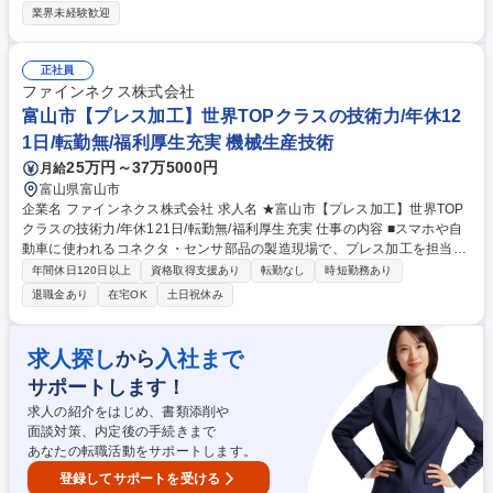
活用していただきながら、グッズの売り上げ最大化を狙ったWebプロモー
業界未経験歓迎
ション全般をお任せします。 ■販売促進 / PRの企画実行 ・コンテンツ・
クリエイティブの立案～制作、ディレクション ・インフルエンサー、メデ
ィアのリサーチ及びアプローチ 等 ■SNSマーケティングの実行 ・各種SN
正社員
Sの戦略設計（X(Twitter)、Instagram、LINE、Facebook等） ・SNSアカ
ファインネクス株式会社
ウントの運用・管理／スケジュール設計・投稿管理（自動化ツール活用含
富山市【プレス加工】世界TOPクラスの技術力/年休12
む） ■各種レポーティング業務 ／定例レポートの作成・インサイト抽出・
1日/転勤無/福利厚生充実 機械生産技術
改善提案 募集職種 AI×データ分析で仕掛ける！プロスポーツのWebプロモ
25万円～37万5000円
月給
ーション・SNS企画担当
富山県富山市
企業名 ファインネクス株式会社 求人名 ★富山市【プレス加工】世界TOP
クラスの技術力/年休121日/転勤無/福利厚生充実 仕事の内容 ■スマホや自
動車に使われるコネクタ・センサ部品の製造現場で、プレス加工を担当。
図面をもとにした加工業務に加え、新製品立ち上げや既存ラインの改善に
年間休日120日以上
資格取得支援あり
転勤なし
時短勤務あり
も携わります。大手メーカーならではの安定した環境で 、腰を据えて技術
退職金あり
在宅OK
土日祝休み
を磨ける仕事です。プレス製品の量産に関わる製造業務（加工、金型の調
整、段取りなど）を担当。【魅力】製品を一貫して自社で手がける体制
と、世界トップクラスの加工技術が強み。安定した経営基盤のもと、自動
求人探し
入社まで
から
車・電子部品など需要の高い分野で長期的に働けます。福利厚生も整って
サポートします！
おり、将来を見据えて安心してキャリア形成が可能です。 募集職種 ★富
山市【プレス加工】世界TOPクラスの技術力/年休121日/転勤無/福利厚生
求人の紹介をはじめ、書類添削や
充実
面談対策、内定後の手続きまで
あなたの転職活動をサポートします。
登録してサポートを受ける