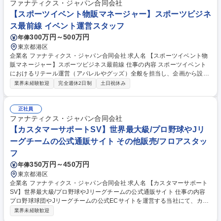
康にまつわるトークや客層にあわせ接客を行うなど、営業力・プレゼン力
ファナティクス・ジャパン合同会社
を磨ける環境です。また、4～5ヶ月ごとに北海道から沖縄まで全国を巡る
【スポーツイベント物販マネージャー】スポーツビジネ
出張ライフがあり、社宅・光熱費・交通費はすべて会社負担。休日は観光
ス最前線 イベント運営スタッフ
も楽しめ、終了後には3週間の長期休暇があります。 募集職種 【スポーツ
300万円～500万円
年俸
経験者活躍中！】医療機器の営業/最短9カ月年収2200万も目指せる◎
東京都港区
企業名 ファナティクス・ジャパン合同会社 求人名 【スポーツイベント物
販マネージャー】スポーツビジネス最前線 仕事の内容 スポーツイベント
におけるリテール運営（アパレルやグッズ）全般を担当し、企画から設
営、現場での販売・運営まで幅広く携わるポジションです。MLB・NBA・
業界未経験歓迎
完全週休2日制
土日祝休み
WBC等の国際的イベントでファン体験価値を創出可能。 【具体的には】
スポーツイベントにて、グッズやアパレルのポップアップ/ブースの企画か
ら設計、当日の運営まで広くお任せします。全体の行程や人員配置福塩田
正社員
管理、企画やスタジアム・コンテンツホルダーとの折衝、テントや什器・
ファナティクス・ジャパン合同会社
人員手配といった各種設計、その他弊社リテールチームサポート業務全般
【カスタマーサポートSV】世界最大級/プロ野球やJリ
をお願いします。国内外イベント開催地への出張もございます。【業務内
ーグチームの公式通販サイト その他販売/フロアスタッ
容の変更範囲】当社の指定する業務 募集職種 【スポーツイベント物販マ
フ
ネージャー】スポーツビジネス最前線
350万円～450万円
年俸
東京都港区
企業名 ファナティクス・ジャパン合同会社 求人名 【カスタマーサポート
SV】世界最大級/プロ野球やJリーグチームの公式通販サイト 仕事の内容
プロ野球球団やJリーグチームの公式ECサイトを運営する当社にて、カス
タマーサポートのSV業務に従事していただきます。ファンの「困った」
業界未経験歓迎
を、最高のファン体験へと変える重要ポジションです。 【詳細】■ユーザ