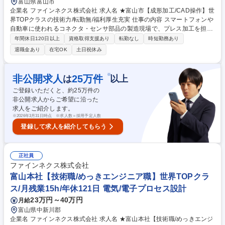
富山県富山市
企業名 ファインネクス株式会社 求人名 ★富山市【成形加工/CAD操作】世
界TOPクラスの技術力/転勤無/福利厚生充実 仕事の内容 スマートフォンや
自動車に使われるコネクタ・センサ部品の製造現場で、プレス加工を担
当。CAD経験を活かした図面理解をもとに加工業務を行いながら、新製品
年間休日120日以上
資格取得支援あり
転勤なし
時短勤務あり
の立ち上げや既存ラインの改善にも携わります。 大手メーカーならではの
退職金あり
在宅OK
土日祝休み
安定した経営基盤のもと、長く安心して働ける環境です。腰を据えて専門
性を高めたい方に適した業務。プレス製品の量産に関わる製造業務（加
工、金型の調整、段取りなど）を担当。【魅力】製品を一貫して自社で手
※
非公開求人
25
万件
は
以上
がける体制と世界トップクラスの加工技術が強み。自動車・電子部品など
ご登録いただくと、約
25
万件の
需要の高い分野で長期的に活躍でき、福利厚生や手当も充実している為、
非公開求人からご希望に沿った
将来を見据えて安心してキャリア形成が可能です。 募集職種 ★富山市
求人をご紹介します。
【成形加工/CAD操作】世界TOPクラスの技術力/転勤無/福利厚生充実
※
2026年3月31日時点 ※求人数＝採用予定人数
登録して求人を紹介してもらう
正社員
ファインネクス株式会社
富山本社【技術職/めっきエンジニア職】世界TOPクラ
ス/月残業15h/年休121日 電気/電子プロセス設計
23万円～40万円
月給
富山県中新川郡
企業名 ファインネクス株式会社 求人名 ★富山本社【技術職/めっきエンジ