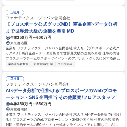
か、ファンの期待を超えていくにはどのような方針を取るべきかを自立し
て 考え、ソリューションを構築する重要な役割になります。社内の商品企
画部門、EC部門、リテール部門等を横断的を巻き込みながら事業の舵取
正社員
りを担う中心としてご活躍いただきます。 【具体的に】■担当するパート
ファナティクス・ジャパン合同会社
ナーチームとの事業経営 ■既存/潜在顧客の行動及びニーズ分析 ■予算計画
【プロスポーツ公式グッズMD】商品企画~データ分析
及び管理,商品企画やプロモーション活動の効果測定・KPI管理 ■商品企画
まで世界最大級の企業を牽引 MD
の方向性,プロモーション戦略の立案,活動プラン策定及び実行 等 募集職種
350万円～600万円
年俸
【パートナーシップマネジメント】世界最大級スポーツファン向けビジネ
スモデル
東京都港区
企業名 ファナティクス・ジャパン合同会社 求人名 【プロスポーツ公式グ
ッズMD】商品企画～データ分析まで世界最大級の企業を牽引 仕事の内容
プロスポーツチームやスポーツイベントのアパレル・グッズに関する商品
企画・調達業務を担当いただきます。売上データ分析から販売予測、MD
業界未経験歓迎
完全週休2日制
土日祝休み
プラン立案まで幅広く経験できます。 【具体的には】応援グッズやアパレ
ルの商品企画・発注、売上データの分析・販売予測をもとにしたPDCAの
実行、チームやイベントに応じたMD（商品投入）プランの立案、在庫・
正社員
納品の管理など販売までの全体管理、新たなカテゴリやチーム商材など新
ファナティクス・ジャパン合同会社
規取扱商品の開拓を行います。 取り扱う商品の例 - ユニフォーム、アパレ
AI×データ分析で仕掛ける!プロスポーツのWebプロモ
ル、タオルなどの応援グッズ - 心理に寄り添った選手関連アイテム など
ーション・SNS企画担当 その他販売/フロアスタッフ
募集職種 【プロスポーツ公式グッズMD】商品企画～データ分析まで世界
350万円～550万円
年俸
最大級の企業を牽引
東京都港区
企業名 ファナティクス・ジャパン合同会社 求人名 AI×データ分析で仕掛け
る！プロスポーツのWebプロモーション・SNS企画担当 仕事の内容 契約
球団・契約チームのECサイト（公式オンラインストア）に関して、AIを