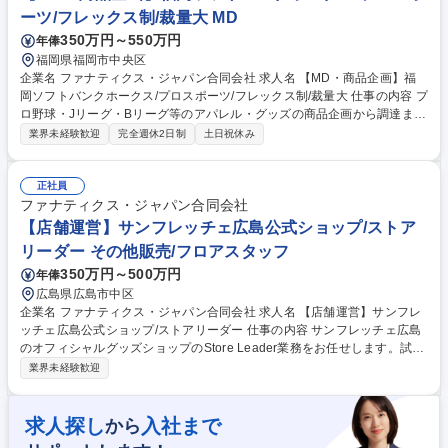
ムサポート業務全般をお願いします。国内外イベント開催地への出張もご
ーツ/フレックス制/裁量大 MD
ざいます。【業務内容の変更範囲】当社の指定する業務 募集職種 未経験
350万円～550万円
年俸
◎【物販企画運営マネージャー】MLB/WBC/NBA等スポーツイベントに携
わる
福岡県福岡市中央区
企業名 ファナティクス・ジャパン合同会社 求人名 【MD・商品企画】福
岡ソフトバンクホークス/プロスポーツ/フレックス制/裁量大 仕事の内容 プ
ロ野球・Jリーグ・Bリーグ等のアパレル・グッズの商品企画から調達まで
一貫して担当。売上データ分析による販売予測、MDプラン立案、在庫管
業界未経験歓迎
完全週休2日制
土日祝休み
理等を通じてファン体験向上に貢献する仕事です。 【具体的には】応援グ
ッズやアパレルの商品企画・発注、売上データ分析・販売予測をもとにし
たPDCAの実行、チームやイベントに応じたMD（商品投入）プランの立
正社員
案、在庫・納品管理など販売までの全体管理、新たなカテゴリやチーム商
ファナティクス・ジャパン合同会社
材など新規取扱商品の開拓を行います。 【業務内容の変更範囲】当社の指
【店舗運営】サンフレッチェ広島公式ショップ/ストア
定する業務 募集職種 【MD・商品企画】福岡ソフトバンクホークス/プロ
リーダー その他販売/フロアスタッフ
スポーツ/フレックス制/裁量大
350万円～500万円
年俸
広島県広島市中区
企業名 ファナティクス・ジャパン合同会社 求人名 【店舗運営】サンフレ
ッチェ広島公式ショップ/ストアリーダー 仕事の内容 サンフレッチェ広島
のオフィシャルグッズショップのStore Leader業務をお任せします。試合
日における店舗運営やイベント運営、スタッフ指導育成を通じて、ファン
業界未経験歓迎
体験の向上を図ります。 【Store Leader業務】試合日における店舗/イベ
ント運営業務、直営店舗の売上管理（スタジアム内複数店舗）、ショップ
スタッフの指導・育成、店舗オペレーションの改善指導【Store Operation
求人探し
入社まで
から
業務】人流分析/コンフォート分析、オペレーション最適化、売場作り/商