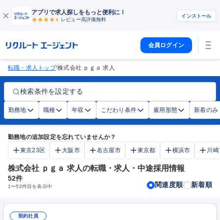
アプリで求人探しをもっと便利に！
インストール
レビュー高評価
無料
会員ログイン
/
転職・求人トップ
株式会社 ｐｇａ 求人
検索条件を設定する
勤務地
職種
年収
こだわり条件
雇用形態
新着のみ
勤務地の追加設定を忘れていませんか？
東京23区
大阪市
名古屋市
東京都
横浜市
川崎
株式会社 ｐｇａ 求人の転職・求人・中途採用情報
52
件
関連度順
新着順
1
〜
52
件目を表示中
契約社員