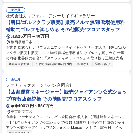
運営業務、直営店舗の売上管理（スタジアム内複数店舗）、ショップスタ
ッフの指導・育成、店舗オペレーションの改善指導【Store Operation業
正社員
務】人流分析/コンフォート分析、オペレーション最適化、売場作り/商品
株式会社カリフォルニアシーサイドギャラリー
陳列、店頭販促PLANの実行 【業務内容の変更範囲】当社の指定する業務
【磐田/ゴルフクラブ販売】販売ノルマ無/練習場使用料
募集職種 【店舗運営】読売ジャイアンツ公式ショップ/東京ドーム勤務
補助でゴルフを楽しめる その他販売/フロアスタッフ
25万円～40万円
月給
静岡県磐田市
企業名 株式会社カリフォルニアシーサイドギャラリー 求人名 【磐田/ゴル
フクラブ販売】販売ノルマ無/練習場使用料補助でゴルフを楽しめる 仕事
の内容 世界的に有名な『スコッティキャメロン』を取り扱う正規販売店。
クラブ関連商品販売がメインのお仕事です。世界中のファンに愛されるラ
業界未経験歓迎
月平均残業時間20時間以内
転勤なし
退職金あり
グジュアリーブランドの魅力をお客様一人ひとりにお伝えするお仕事で
す。 お客様にとって最高の一本を見つけるまで丁寧に向き合える環境で
す！ ■商品管理・在庫管理 ■国内外のWEB注文の対応・発送業務 ■スコッ
正社員
ティキャメロンブランドのパター及び関連商品の販売 ■スコッティキャメ
ファナティクス・ジャパン合同会社
ロンのイベント開催時の企画・準備 【業務内容の変更の範囲：当社の定め
【店舗運営マネージャー】読売ジャイアンツ公式ショッ
る範囲】 募集職種 【磐田/ゴルフクラブ販売】販売ノルマ無/練習場使用料
プ/複数店舗統括 その他販売/フロアスタッフ
補助でゴルフを楽しめる
400万円～550万円
年俸
東京都文京区
企業名 ファナティクス・ジャパン合同会社 求人名 【店舗運営マネージャ
ー】読売ジャイアンツ公式ショップ/複数店舗統括 仕事の内容 読売ジャイ
アンツ公式グッズショップのStore Sub Managerとして、試合日・イベン