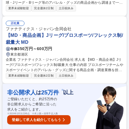
球・Jリーグ・Bリーグ等のアパレル・グッズの商品企画から調達まで一貫
して担当。売上データ分析による販売予測、MDプラン立案、在庫管理等
業界未経験歓迎
完全週休2日制
土日祝休み
を通じてファン体験向上に貢献する仕事です。 【具体的には】応援グッズ
やアパレルの商品企画・発注、売上データ分析・販売予測をもとにしたP
DCAの実行、チームやイベントに応じたMD（商品投入）プランの立案、
正社員
在庫・納品管理など販売までの全体管理、新たなカテゴリやチーム商材な
ファナティクス・ジャパン合同会社
ど新規取扱商品の開拓を行います。 【業務内容の変更範囲】当社の指定す
【MD・商品企画】Jリーグ/プロスポーツ/フレックス制/
る業務 募集職種 【MD・商品企画】北海道日本ハムファイターズ/プロス
裁量大 MD
ポーツ/フレックス制
350万円～600万円
年俸
東京都港区
企業名 ファナティクス・ジャパン合同会社 求人名 【MD・商品企画】Jリ
ーグ/プロスポーツ/フレックス制/裁量大 仕事の内容 プロスポーツチームや
スポーツイベントのアパレル・グッズに関する商品企画・調達業務を担
当。売上データ分析から販売予測、MDプラン立案まで幅広く経験できま
業界未経験歓迎
完全週休2日制
土日祝休み
す。 【具体的には】応援グッズやアパレルの商品企画・発注、売上データ
の分析・販売予測をもとにしたPDCAの実行、チームやイベントに応じた
MD（商品投入）プランの立案、在庫・納品の管理など販売までの全体管
※
非公開求人
25
万件
は
以上
理、新たなカテゴリやチーム商材など新規取扱商品の開拓を行います。
ご登録いただくと、約
25
万件の
【業務内容の変更範囲】当社の指定する業務 募集職種 【MD・商品企画】
非公開求人からご希望に沿った
Jリーグ/プロスポーツ/フレックス制/裁量大
求人をご紹介します。
※
2026年3月31日時点 ※求人数＝採用予定人数
登録して求人を紹介してもらう