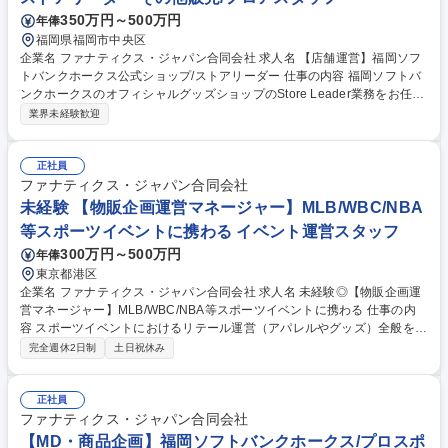
350万円～500万円
年俸
福岡県福岡市中央区
企業名 ファナティクス・ジャパン合同会社 求人名 【店舗運営】福岡ソフ
トバンクホークス公式ショップ/ストアリーダー 仕事の内容 福岡ソフトバ
ンクホークスのオフィシャルグッズショップのStore Leader業務をお任せ
します。試合日における店舗運営やイベント運営、スタッフ指導育成を通
業界未経験歓迎
じて、ファン体験の向上を図ります。 【Store Leader業務】試合日におけ
る店舗/イベント運営業務、直営店舗の売上管理（スタジアム内複数店
舗）、ショップスタッフの指導・育成、店舗オペレーションの改善指導
正社員
【Store Operation業務】人流分析/コンフォート分析、オペレーション最
ファナティクス・ジャパン合同会社
適化、売場作り/商品陳列、店頭販促PLANの実行 【業務内容の変更範囲】
未経験 【物販企画運営マネージャー】MLB/WBC/NBA
当社の指定する業務 募集職種 【店舗運営】福岡ソフトバンクホークス公
等スポーツイベントに携わる イベント運営スタッフ
式ショップ/ストアリーダー
300万円～500万円
年俸
東京都港区
企業名 ファナティクス・ジャパン合同会社 求人名 未経験◎【物販企画運
営マネージャー】MLB/WBC/NBA等スポーツイベントに携わる 仕事の内
容 スポーツイベントにおけるリテール運営（アパレルやグッズ）全般を担
当し、企画から設営、現場での販売・運営まで幅広く携わるポジションで
完全週休2日制
土日祝休み
す。MLB・NBA・WBC等の国際的イベントでファン体験価値を創出可
能。 【具体的には】スポーツイベントにて、グッズやアパレルのポップア
ップ/ブースの企画から設計、当日の運営まで広くお任せします。全体の行
正社員
程や人員配置福塩田管理、企画やスタジアム・コンテンツホルダーとの折
ファナティクス・ジャパン合同会社
衝、テントや什器・人員手配といった各種設計、その他弊社リテールチー
【MD・商品企画】福岡ソフトバンクホークス/プロスポ