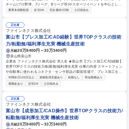
チーム(プロ野球、Jリーグ、Bリーグ等)やスポーツイベントを中心とした
アパレル/グッズに関する商品企画・調達業務及びチームマネジメントをご
業界未経験歓迎
在宅OK
完全週休2日制
土日祝休み
担当いただきます。 ■応援グッズやアパレルの商品企画・発注■売上デー
タの分析・販売予測をもとにしたPDCAの実行■チームやイベントに応じ
たMD（商品投入）プランの立案■在庫・納品の管理など、販売までの全体
正社員
管理■新たなカテゴリやチーム商材など、新規取扱商品の開拓■チームマネ
ファインネクス株式会社
ジメント全般 ※変更の範囲:当社の定める業務 募集職種 【MDマネージャ
富山市【プレス加工/CAD経験】世界TOPクラスの技術
ー】Jリーグ担当/世界最大級スポーツビジネスを展開
力/転勤無/福利厚生充実 機械生産技術
20万8400円～33万3400円
月給
富山県富山市
企業名 ファインネクス株式会社 求人名 ★富山市【プレス加工/CAD経験】
世界TOPクラスの技術力/転勤無/福利厚生充実 仕事の内容 スマートフォン
や自動車に使われるコネクタ・センサ部品の製造現場で、プレス加工を担
当。CADで培った図面理解を活かし、加工業務に加えて新製品立ち上げや
年間休日120日以上
資格取得支援あり
転勤なし
時短勤務あり
既存ラインの改善にも関わります。 大手企業の安定した基盤のもと、腰を
退職金あり
在宅OK
土日祝休み
据えて技術を磨ける環境です。技術を磨きたい方に最適なポジションで
す。プレス製品の量産に関わる製造業務（加工、金型の調整、段取りな
ど）を担当。【魅力】製品を一貫して自社で手がける体制と世界トップク
正社員
ラスの加工技術が強み。安定した経営基盤のもと、自動車・電子部品など
ファインネクス株式会社
需要の高い分野で長期的に働けます。福利厚生も整っており、将来を見据
富山市【成形加工/CAD操作】世界TOPクラスの技術力/
えて安心してキャリア形成が可能です。 募集職種 ★富山市【プレス加工/
転勤無/福利厚生充実 機械生産技術
CAD経験】世界TOPクラスの技術力/転勤無/福利厚生充実
20万8400円～33万3400円
月給