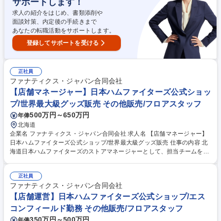
サポートします！
品陳列、店頭販促PLANの実行 【業務内容の変更範囲】当社の指定する業
務 募集職種 【店舗運営】サンフレッチェ広島公式ショップ/ストアリーダ
求人の紹介をはじめ、書類添削や
ー
面談対策、内定後の手続きまで
あなたの転職活動をサポートします。
登録してサポートを受ける
正社員
ファナティクス・ジャパン合同会社
【店舗マネージャー】日本ハムファイターズ公式ショッ
プ/世界最大級グッズ販売 その他販売/フロアスタッフ
500万円～650万円
年俸
北海道
企業名 ファナティクス・ジャパン合同会社 求人名 【店舗マネージャー】
日本ハムファイターズ公式ショップ/世界最大級グッズ販売 仕事の内容 北
海道日本ハムファイターズのストアマネージャーとして、担当チームをは
じめとするパートナーとの円滑なコミュニケーションを軸に、公式グッズ
店舗／イベント運営の責任者をお任せします。 【対外折衝・調整】関係者
正社員
との定例や合意形成、現場情報の社内共有 【現場運営】売場や運営課題の
ファナティクス・ジャパン合同会社
抽出、施策の設計・実行・検証、トラブル対応 【数値管理】売上計画・予
算管理、KPI策定、改善アクションの主導 【他部門協業】MD・マーケ等
【店舗運営】日本ハムファイターズ公式ショップ/エス
と連携した販促や売場づくり、在庫方針の決定 【運営・マネジメント】シ
コンフィールド勤務 その他販売/フロアスタッフ
フト・人員配置、SOP整備、スタッフ育成やベンダー管理 募集職種 【店
350万円～500万円
年俸