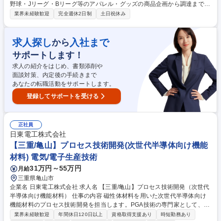
野球・Jリーグ・Bリーグ等のアパレル・グッズの商品企画から調達まで一
貫して担当。売上データ分析による販売予測、MDプラン立案、在庫管理
業界未経験歓迎
完全週休2日制
土日祝休み
等を通じてファン体験向上に貢献する仕事です。 【具体的には】応援グッ
ズやアパレルの商品企画・発注、売上データ分析・販売予測をもとにした
PDCAの実行、チームやイベントに応じたMD（商品投入）プランの立
求人探し
入社まで
から
案、在庫・納品管理など販売までの全体管理、新たなカテゴリやチーム商
サポートします！
材など新規取扱商品の開拓を行います。 【業務内容の変更範囲】当社の指
定する業務 募集職種 【MD・商品企画】読売ジャイアンツのグッズ企画、
求人の紹介をはじめ、書類添削や
調達担当！フレックス制
面談対策、内定後の手続きまで
あなたの転職活動をサポートします。
登録してサポートを受ける
正社員
日東電工株式会社
【三重/亀山】プロセス技術開発(次世代半導体向け機能
材料) 電気/電子生産技術
31万円～55万円
月給
三重県亀山市
企業名 日東電工株式会社 求人名 【三重/亀山】プロセス技術開発（次世代
半導体向け機能材料） 仕事の内容 磁性体材料を用いた次世代半導体向け
機能材料のプロセス技術開発を担当します。PGA技術の専門家として、既
存製法の最適化や新製法の導入、装置導入、量産化に向けた立ち上げを主
業界未経験歓迎
年間休日120日以上
資格取得支援あり
時短勤務あり