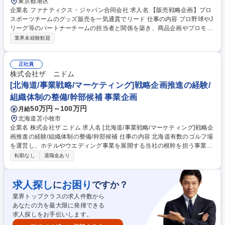
ビジネス
東京都港区
企業名 ファナティクス・ジャパン合同会社 求人名 【販売戦略企画】プロ
スポーツチームのグッズ販売を一気通貫でリード 仕事の内容 プロ野球やJ
リーグ等のパートナーチームの担当者と関係を築き、商品企画やプロモー
ションでファンの期待を超えていくための戦略を立案いただきます。社内
業界未経験歓迎
の様々な部門を巻き込みながら事業を牽引していただきます 【詳細】■担
当するパートナーチームとの事業の経営（収益性、在庫、リスク管理、運
営安定）■既存顧客、潜在顧客の行動およびニーズ分析 ■予算計画および
正社員
管理、商品企画やプロモーション活動の効果測定・KPI管理 ■商品企画の
株式会社ザ ニドム
方向性、プロモーション戦略の立案、活動プラン策定及び実行 等 ※日本
[北海道/事業戦略/マーケティング]戦略企画推進の経験/
国内各拠点への出張あり。また長期（2週間程度）出張が発生する可能性
組織体制の整備/幹部候補 事業企画
もございます。 募集職種 【販売戦略企画】プロスポーツチームのグッズ
50万円～100万円
月給
販売を一気通貫でリード
北海道苫小牧市
企業名 株式会社ザ ニドム 求人名 [北海道/事業戦略/マーケティング]戦略企
画推進の経験/組織体制の整備/幹部候補 仕事の内容 北海道有数のゴルフ場
を運営し、ホテルやウエディング事業を展開する当社の根幹を担う事業戦
略・マーケティングなどをお任せします。経営者と密に連携を取り、組織
転勤なし
退職金あり
体制の整備などへの参画も期待します。 ■事業戦略の企画・立案・実行(事
業の中長期的な成長戦略の立案、組織体制の整備など) ■マーケティング・
プロモーション(集客施策の企画・実施、デジタルマーケティング、顧客
求人探し
お困り
に
ですか？
データ分析に基づくターゲティングとキャンペーン設計) ■サービス・商品
業界トップクラスの求人件数から
企画(宿泊プラン、ウエディングプランの開発・改善) ■関係各所との連携
あなたの力を最大限に発揮できる
(現場スタッフや外部パートナーとの連携・調整、チームマネジメントや
求人探しをお手伝いします。
プロジェクト進行管理) 募集職種 [北海道/事業戦略/マーケティング]戦略企