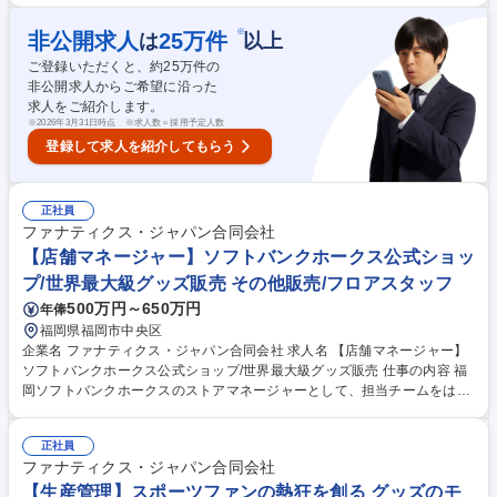
ーからの問い合わせ応対（TEL/Mail）■球団やチーム等のパートナー企業
とのリレーション（ディスカッションや問い合わせ共有）■コールセンタ
※
非公開求人
25
万件
は
以上
ースタッフのマネジメント（トークスクリプトや研修資料等の作成）■そ
ご登録いただくと、約
25
万件の
の他業務改善（課題発見→解決に向けた調査）など 成長を続けるスポーツ
非公開求人からご希望に沿った
Eコマース事業の中で、CS経験を活かしながら、チームマネジメント力・
求人をご紹介します。
課題解決力・部門横断の推進力を磨ける環境です 募集職種 【カスタマー
※
2026年3月31日時点 ※求人数＝採用予定人数
サポートSV】世界最大級/プロ野球やJリーグチームの公式通販サイト
登録して求人を紹介してもらう
正社員
ファナティクス・ジャパン合同会社
【店舗マネージャー】ソフトバンクホークス公式ショッ
プ/世界最大級グッズ販売 その他販売/フロアスタッフ
500万円～650万円
年俸
福岡県福岡市中央区
企業名 ファナティクス・ジャパン合同会社 求人名 【店舗マネージャー】
ソフトバンクホークス公式ショップ/世界最大級グッズ販売 仕事の内容 福
岡ソフトバンクホークスのストアマネージャーとして、担当チームをはじ
めとするパートナーとの円滑なコミュニケーションを軸に、公式グッズ店
舗／イベント運営の責任者をお任せします。 【対外折衝・調整】関係者と
正社員
の定例や合意形成、現場情報の社内共有 【現場運営】売場や運営課題の抽
ファナティクス・ジャパン合同会社
出、施策の設計・実行・検証、トラブル対応 【数値管理】売上計画・予算
管理、KPI策定、改善アクションの主導 【他部門協業】MD・マーケ等と
【生産管理】スポーツファンの熱狂を創る グッズのモ