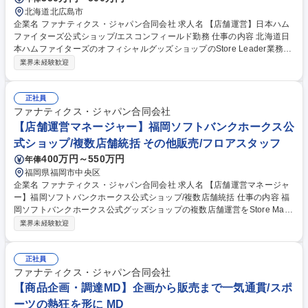
舗マネージャー】日本ハムファイターズ公式ショップ/世界最大級グッズ販
北海道北広島市
売
企業名 ファナティクス・ジャパン合同会社 求人名 【店舗運営】日本ハム
ファイターズ公式ショップ/エスコンフィールド勤務 仕事の内容 北海道日
本ハムファイターズのオフィシャルグッズショップのStore Leader業務を
お任せします。試合日における店舗運営やイベント運営、スタッフ指導育
業界未経験歓迎
成を通じて、ファン体験の向上を図ります。 【Store Leader業務】試合日
における店舗/イベント運営業務、直営店舗の売上管理（スタジアム内複数
店舗）、ショップスタッフの指導・育成、店舗オペレーションの改善指導
正社員
【Store Operation業務】人流分析/コンフォート分析、オペレーション最
ファナティクス・ジャパン合同会社
適化、売場作り/商品陳列、店頭販促PLANの実行 【業務内容の変更範囲】
【店舗運営マネージャー】福岡ソフトバンクホークス公
当社の指定する業務 募集職種 【店舗運営】日本ハムファイターズ公式シ
式ショップ/複数店舗統括 その他販売/フロアスタッフ
ョップ/エスコンフィールド勤務
400万円～550万円
年俸
福岡県福岡市中央区
企業名 ファナティクス・ジャパン合同会社 求人名 【店舗運営マネージャ
ー】福岡ソフトバンクホークス公式ショップ/複数店舗統括 仕事の内容 福
岡ソフトバンクホークス公式グッズショップの複数店舗運営をStore Man
agerと連携してリードする仕事です。試合日・イベント日の現場指揮から
業界未経験歓迎
売上分析、スタッフ育成まで幅広く担当し、ファン体験とビジネス成 果の
両立を目指します。【具体的には】試合日・イベント日の複数店舗オペレ
ーション指揮、(1)店舗オペレーション最適化(2)在庫・卸管理(3)ファン体
正社員
験・販促施策の領域横断マネジメント、入店数・CVR・客単価等のKPI分
ファナティクス・ジャパン合同会社
析とレポート作成、スタッフ育成とパートナー連携、次試合日に向けた事
【商品企画・調達MD】企画から販売まで一気通貫/スポ
前計画を担当します。 【業務内容の変更範囲】当社の指定する業務 募集
ーツの熱狂を形に MD