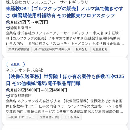
ケジュール調整をお願いいたします。単なるデータ反映にとどまらず、フ
株式会社カリフォルニアシーサイドギャラリー
ァンが商品を購入できる状態にするところまで責任を持って進めていただ
未経験OK!【ゴルフクラブの販売】ノルマ無で働きやす
きます。【将来的には】チームリーダーとして派遣社員の取りまとめ等の
さ /練習場使用料補助有 その他販売/フロアスタッフ
マネジメントもお任せしていきたいと考えています。 募集職種 【ECサイ
25万円～40万円
月給
ト商品登録スタッフ】プロ野球やJリーグチームの公式通販サイト
静岡県磐田市
企業名 株式会社カリフォルニアシーサイドギャラリー 求人名 ★未経験O
K!【ゴルフクラブの販売】ノルマ無で働きやすさ◎/練習場使用料補助有
仕事の内容 世界的に有名な『スコッティキャメロン』を取り扱う正規販売
店。クラブ関連商品販売がメインのお仕事です。世界中のファンに愛され
業界未経験歓迎
月平均残業時間20時間以内
転勤なし
退職金あり
るラグジュアリーブランドの魅力をお客様一人ひとりにお伝えするお仕事
です。 お客様にとって最高の一本を見つけるまで丁寧に向き合える環境で
す！ ■商品管理・在庫管理 ■国内外のWEB注文の対応・発送業務 ■スコッ
正社員
ティキャメロンブランドのパター及び関連商品の販売 ■スコッティキャメ
ネクシオン株式会社
ロンのイベント開催時の企画・準備 【業務内容の変更の範囲：当社の定め
【映像伝送業務】世界陸上ほか有名案件も多数/年休125
る範囲】 募集職種 ★未経験OK!【ゴルフクラブの販売】ノルマ無で働きや
日 その他機械/電気/電子製品専門職
すさ◎/練習場使用料補助有
23万5000円～31万4500円
月給
東京都新宿区
企業名 ネクシオン株式会社 求人名 【映像伝送業務】世界陸上ほか有名案
件も多数/年休125日 仕事の内容 スポーツ/ライブ等の大規模イベント会場
や放送局向け映像伝送サービスに使用する通信設備および通信回線の構
築・保守業務をお任せします。 ■伝送設備の設置・設定や動作確認 ■伝送
年間休日120日以上
完全週休2日制
土日祝休み
設備の準備や試験作業■伝送回線工事に関する手配や調整業務 ■伝送設備
の保守や機器管理 ■伝送回線構成の検討や見積作成 ■お客様や協力会社と