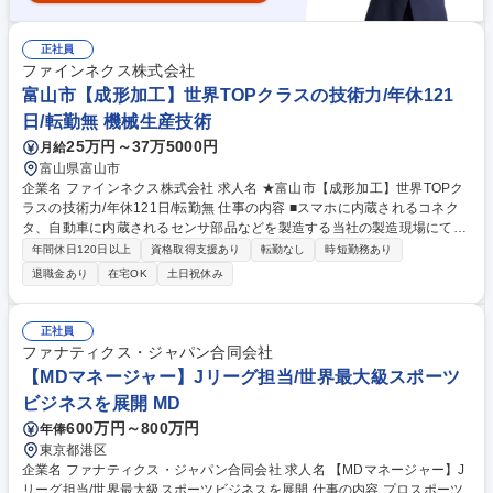
正社員
ファインネクス株式会社
富山市【成形加工】世界TOPクラスの技術力/年休121
日/転勤無 機械生産技術
25万円～37万5000円
月給
富山県富山市
企業名 ファインネクス株式会社 求人名 ★富山市【成形加工】世界TOPク
ラスの技術力/年休121日/転勤無 仕事の内容 ■スマホに内蔵されるコネク
タ、自動車に内蔵されるセンサ部品などを製造する当社の製造現場にて、
成形加工をお任せします。 【採用目的】新製品開発、既存ラインの改善
年間休日120日以上
資格取得支援あり
転勤なし
時短勤務あり
・プレス製品の量産に関する製造業務 ・金型の保全、セットアップ業務
退職金あり
在宅OK
土日祝休み
【魅力】製品を作る機械も社内で製作する一貫生産体制の中、内製化によ
り生まれた当社の「加工技術」と「自働化技術」は世界トップレベルで
す。整った技術環境の中で、技術革新が進む自動車部品を中心に、革新的
正社員
な製品を生み出す中核のポジションとしてのやりがいを感じられます。 募
ファナティクス・ジャパン合同会社
集職種 ★富山市【成形加工】世界TOPクラスの技術力/年休121日/転勤無
【MDマネージャー】Jリーグ担当/世界最大級スポーツ
ビジネスを展開 MD
600万円～800万円
年俸
東京都港区
企業名 ファナティクス・ジャパン合同会社 求人名 【MDマネージャー】J
リーグ担当/世界最大級スポーツビジネスを展開 仕事の内容 プロスポーツ