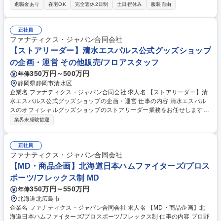
導する役割です。 事業開発本部にて、当社の強みである多孔化技術を活用
退職金あり
在宅OK
完全週休2日制
土日祝休み
服装自由
した次世代半導体向け機能材料のプロセス技術開発、計装技術開発等に携
わります。まずはPGA技術の専門家として製法の最適化や新製法導入を担
い、将来的には複数テーマの責任者として研究推進を期待します。実験主
正社員
体の業務ですが、コアレスフレックス制の活用も可能です。製品化により
ファナティクス・ジャパン合同会社
業界へ大きなインパクトを与える、挑戦的な新規事業です。 募集職種
【ストアリーダー】清水エスパルス公式グッズショップ
【三重/亀山】プロセス技術開発（次世代半導体向け機能材料）
の企画・運営 その他販売/フロアスタッフ
350万円～500万円
年俸
静岡県静岡市清水区
企業名 ファナティクス・ジャパン合同会社 求人名 【ストアリーダー】清
水エスパルス公式グッズショップの企画・運営 仕事の内容 清水エスパル
スのオフィシャルグッズショップのストアリーダー業務をお任せします。
試合日・興行日における店舗運営やイベント運営業務を通じ、ファン体験
業界未経験歓迎
の向上を図ります。 スタジアム内複数店舗の売上管理や試合日のイベント
運営、スタッフ育成、店頭マーチャンダイジング等の販促企画を主導しま
す。取引先との連携を深めつつ、店舗オペレーションの改善指導を徹底。
正社員
さらに、商品別の売上分析や需要予測に基づき、適切な店舗アロケーショ
ファナティクス・ジャパン合同会社
ンや商品配分調整、追加投入に向けた他部署との折衝を行います。倉庫管
【MD・商品企画】北海道日本ハムファイターズ/プロス
理やシステム入力、卸売業務まで担い、現場とバックオフィス双方から最
ポーツ/フレックス制 MD
適化を図ります。 募集職種 【ストアリーダー】清水エスパルス公式グッ
350万円～550万円
年俸
ズショップの企画・運営
北海道北広島市
企業名 ファナティクス・ジャパン合同会社 求人名 【MD・商品企画】北
海道日本ハムファイターズ/プロスポーツ/フレックス制 仕事の内容 プロ野