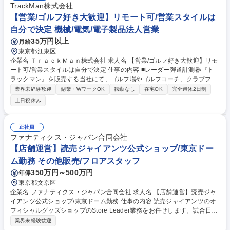
TrackMan株式会社
【営業/ゴルフ好き大歓迎】リモート可/営業スタイルは
自分で決定 機械/電気/電子製品法人営業
35万円以上
月給
東京都江東区
企業名 ＴｒａｃｋＭａｎ株式会社 求人名 【営業/ゴルフ好き大歓迎】リモ
ート可/営業スタイルは自分で決定 仕事の内容 ■レーダー弾道計測器『ト
ラックマン』を販売する当社にて、ゴルフ場やゴルフコーチ、クラブフィ
ッター、ゴルフプレイヤーなどの顧客に対して当社製品の魅力を伝え、購
業界未経験歓迎
副業・WワークOK
転勤なし
在宅OK
完全週休2日制
入までつなげる全国営業をお任せします。 ■商品の提案(提案書作成あり)■
土日祝休み
デモンストレーションの実施■受注後、納品するまでのフォロー■製品テス
トと開発部へのフィードバックなど ■法人:個人＝6:4の割合 【営業スタイ
ル】■営業ごとに担当エリアが決まり、各自でスケジュールを立てながら
正社員
営業活動を進めます。外出や出張が多く個人で動くことが多いため、裁量
ファナティクス・ジャパン合同会社
権が大きいかわりに、計画力や自身のマネジメントができることが求めら
【店舗運営】読売ジャイアンツ公式ショップ/東京ドー
れます。 募集職種 【営業/ゴルフ好き大歓迎】リモート可/営業スタイルは
ム勤務 その他販売/フロアスタッフ
自分で決定
350万円～500万円
年俸
東京都文京区
企業名 ファナティクス・ジャパン合同会社 求人名 【店舗運営】読売ジャ
イアンツ公式ショップ/東京ドーム勤務 仕事の内容 読売ジャイアンツのオ
フィシャルグッズショップのStore Leader業務をお任せします。試合日に
おける店舗運営やイベント運営、スタッフ指導育成を通じて、ファン体験
業界未経験歓迎
の向上を図ります。 【Store Leader業務】試合日における店舗/イベント