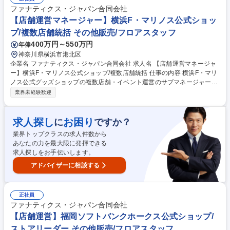
ースタッフのマネジメント（トークスクリプトや研修資料等の作成）■そ
ファナティクス・ジャパン合同会社
の他業務改善（課題発見→解決に向けた調査）など 成長を続けるスポーツ
【店舗運営マネージャー】横浜F・マリノス公式ショッ
Eコマース事業の中で、CS経験を活かしながら、チームマネジメント力・
プ/複数店舗統括 その他販売/フロアスタッフ
課題解決力・部門横断の推進力を磨ける環境です 募集職種 【ECサイトの
400万円～550万円
年俸
カスタマーサポートSV】プロ野球やJリーグチームの公式通販サイト
神奈川県横浜市港北区
企業名 ファナティクス・ジャパン合同会社 求人名 【店舗運営マネージャ
ー】横浜F・マリノス公式ショップ/複数店舗統括 仕事の内容 横浜F・マリ
ノス公式グッズショップの複数店舗・イベント運営のサブマネージャーと
して、店長と連携し、試合日の爆発的な人流をさばく店舗運営、在庫の最
業界未経験歓迎
適配分、ファン体験を高める販促施策を統括します。 【詳細】■試合日の
店舗運営(レジ・待機列・人員配置などの現場指揮) ■3領域の横断管理
【運営】人流分析による動線改善、シフトやコストの最適化、VMD反映
求人探し
お困り
に
ですか？
【在庫】需要予測に基づく商品配分、欠品リスク検知、倉庫連動、B2B卸
業界トップクラスの求人件数から
対応 【販促】試合日の企画実行、店頭POPディレクション、SNS/EC連携
あなたの力を最大限に発揮できる
■数値に基づく改善 基本KPI(入店数・CVR・客単価等)の収集とレポート
求人探しをお手伝いします。
作成、本部への橋渡し 募集職種 【店舗運営マネージャー】横浜F・マリノ
ス公式ショップ/複数店舗統括
アドバイザーに相談する
正社員
ファナティクス・ジャパン合同会社
【店舗運営】福岡ソフトバンクホークス公式ショップ/
ストアリーダー その他販売/フロアスタッフ