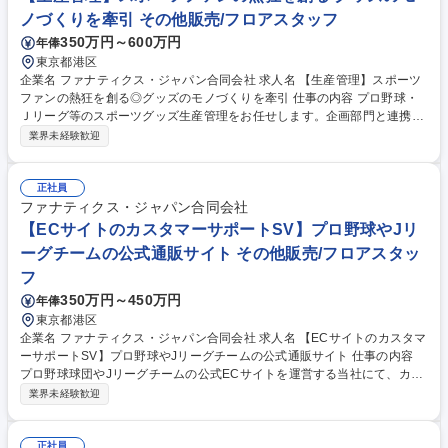
連携した販促や売場づくり、在庫方針の決定 【運営・マネジメント】シフ
ノづくりを牽引 その他販売/フロアスタッフ
ト・人員配置、SOP整備、スタッフ育成やベンダー管理 募集職種 【店舗
350万円～600万円
年俸
マネージャー】ソフトバンクホークス公式ショップ/世界最大級グッズ販売
東京都港区
企業名 ファナティクス・ジャパン合同会社 求人名 【生産管理】スポーツ
ファンの熱狂を創る◎グッズのモノづくりを牽引 仕事の内容 プロ野球・
Ｊリーグ等のスポーツグッズ生産管理をお任せします。企画部門と連携
し、シーズンごとの生産計画立案から品質・コスト・納期管理まで、グッ
業界未経験歓迎
ズ生産に関わる一連の業務を幅広く担当していただきます。 ■生産計画・
発注管理（生産計画立案、工場発注、進捗管理） ■品質管理（サンプルチ
ェック、工場での検品依頼、不良品対応） ■コスト管理（工場との価格交
正社員
渉、コストシミュレーション） ■納期・物流管理（生産工程の進捗確認、
ファナティクス・ジャパン合同会社
国内倉庫への納入スケジュール調整） ■その他（工場との折衝、仕様書や
【ECサイトのカスタマーサポートSV】プロ野球やJリ
り取り、生産トラブル時の迅速な調整や生産体制のチェックなど生産管理
ーグチームの公式通販サイト その他販売/フロアスタッ
業務全般） 募集職種 【生産管理】スポーツファンの熱狂を創る◎グッズ
フ
のモノづくりを牽引
350万円～450万円
年俸
東京都港区
企業名 ファナティクス・ジャパン合同会社 求人名 【ECサイトのカスタマ
ーサポートSV】プロ野球やJリーグチームの公式通販サイト 仕事の内容
プロ野球球団やJリーグチームの公式ECサイトを運営する当社にて、カス
タマーサポートのSV業務に従事していただきます。ファンの「困った」
業界未経験歓迎
を、最高のファン体験へと変える重要ポジションです。 【詳細】■ユーザ
ーからの問い合わせ応対（TEL/Mail）■球団やチーム等のパートナー企業
とのリレーション（ディスカッションや問い合わせ共有）■コールセンタ
正社員