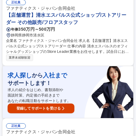
の各種調整 ■社内関係部署と連携したプロジェクト対応 [業務内容の変更
正社員
の範囲：当社業務全般] 募集職種 【映像伝送業務】世界陸上ほか有名案件
ファナティクス・ジャパン合同会社
も多数/年休125日
【店舗運営】清水エスパルス公式ショップ/ストアリー
ダー その他販売/フロアスタッフ
350万円～500万円
年俸
静岡県静岡市清水区
企業名 ファナティクス・ジャパン合同会社 求人名 【店舗運営】清水エス
パルス公式ショップ/ストアリーダー 仕事の内容 清水エスパルスのオフィ
シャルグッズショップのStore Leader業務をお任せします。試合日におけ
る店舗運営やイベント運営、スタッフ指導育成を通じて、ファン体験の向
業界未経験歓迎
上を図ります。 【Store Leader業務】試合日における店舗/イベント運営
業務、直営店舗の売上管理（スタジアム内複数店舗）、ショップスタッフ
の指導・育成、店舗オペレーションの改善指導【Store Operation業務】人
求人探し
入社まで
から
流分析/コンフォート分析、オペレーション最適化、売場作り/商品陳列、
サポートします！
店頭販促PLANの実行 【業務内容の変更範囲】当社の指定する業務 募集職
種 【店舗運営】清水エスパルス公式ショップ/ストアリーダー
求人の紹介をはじめ、書類添削や
面談対策、内定後の手続きまで
あなたの転職活動をサポートします。
登録してサポートを受ける
正社員
ファナティクス・ジャパン合同会社