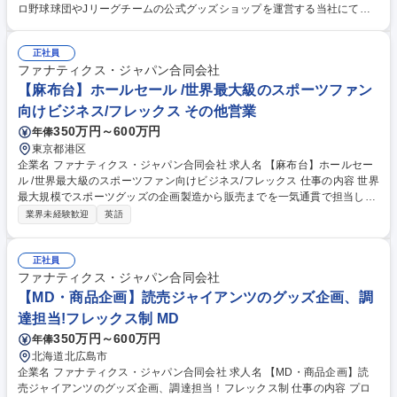
ロ野球球団やJリーグチームの公式グッズショップを運営する当社にて、
アパレルやグッズそのものの商品デザインではなく、販促物・掲出物・売
場演出のデザインをお任せします。 【詳細】スタジアム店舗、ポップアッ
正社員
プストア、イベント会場等において、店頭POP、ポスター、サイネージ、
ファナティクス・ジャパン合同会社
キャンペーンビジュアル、イベント掲出物等のデザインをお任せします。
■店頭POP、ポスター、WEB・SNS用のビジュアル制作 ■各チーム等の規
【麻布台】ホールセール /世界最大級のスポーツファン
定に沿ったデザイン展開 ■売場導線を意識した販促物の企画、社内連携 ■
向けビジネス/フレックス その他営業
入稿データ作成、外部会社への発注や進行管理 ■現場の要望に応じた修正
350万円～600万円
年俸
や量産、大型イベント対応 募集職種 【店舗デザイナー】スポーツファン
東京都港区
が思わずグッズを買いたくなる売り場を作る
企業名 ファナティクス・ジャパン合同会社 求人名 【麻布台】ホールセー
ル /世界最大級のスポーツファン向けビジネス/フレックス 仕事の内容 世界
最大規模でスポーツグッズの企画製造から販売までを一気通貫で担当して
いる当社にて、小売店やイベント会場などの外部取引先へ各プロチーム公
業界未経験歓迎
英語
式グッズの卸営業と、受発注や在庫の供給管理をお任せします。 ■顧客対
応と販路開拓：既存提案や新規開拓等の関係構築、価格や納期等の社内外
調整、進行管理 ■受発注と在庫最適化：データ入力、出荷指示、物流や各
正社員
部門と連携したチャネル別の最適な供給と在庫の調整 ■分析と販売促進：
ファナティクス・ジャパン合同会社
売上や在庫の集計と動向分析、それに基づく追加提案や在庫消化施策の立
【MD・商品企画】読売ジャイアンツのグッズ企画、調
案、レポート作成 ■連携と業務改善：特性に応じた供給体制構築、トラブ
達担当!フレックス制 MD
ル原因の究明と再発防止、受発注等の業務フローの改善 募集職種 【麻布
350万円～600万円
年俸
台】ホールセール /世界最大級のスポーツファン向けビジネス/フレックス
北海道北広島市
企業名 ファナティクス・ジャパン合同会社 求人名 【MD・商品企画】読
売ジャイアンツのグッズ企画、調達担当！フレックス制 仕事の内容 プロ