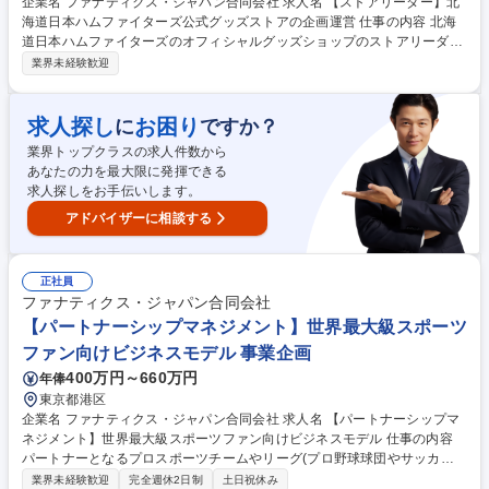
企業名 ファナティクス・ジャパン合同会社 求人名 【ストアリーダー】北
海道日本ハムファイターズ公式グッズストアの企画運営 仕事の内容 北海
道日本ハムファイターズのオフィシャルグッズショップのストアリーダー
業務をお任せします。試合日・興行日における店舗運営やイベント運営業
業界未経験歓迎
務を通じ、ファン体験の向上を図ります。 【詳細】スタジアム内複数店舗
における売上・コスト管理やスタッフ育成、CS対応、店頭マーチャンダ
イジングを含む販促企画の実行を担います。さらに人流・コンフォート分
求人探し
お困り
に
ですか？
析を用いて、レジやストアの待機列改善といったオペレーションの最適化
業界トップクラスの求人件数から
を徹底。取引先との連携を深めながら、試合日の店舗・イベント運営を円
あなたの力を最大限に発揮できる
滑に成功へと導きます。現場の課題発見と改善を繰り返し、売上の最大化
求人探しをお手伝いします。
と快適な顧客体験を同時に実現します。 募集職種 【ストアリーダー】北
海道日本ハムファイターズ公式グッズストアの企画運営
アドバイザーに相談する
正社員
ファナティクス・ジャパン合同会社
【パートナーシップマネジメント】世界最大級スポーツ
ファン向けビジネスモデル 事業企画
400万円～660万円
年俸
東京都港区
企業名 ファナティクス・ジャパン合同会社 求人名 【パートナーシップマ
ネジメント】世界最大級スポーツファン向けビジネスモデル 仕事の内容
パートナーとなるプロスポーツチームやリーグ(プロ野球球団やサッカー
クラブ)のキーパーソンと密接な関係を築き、ファンが何を求めているの
業界未経験歓迎
完全週休2日制
土日祝休み