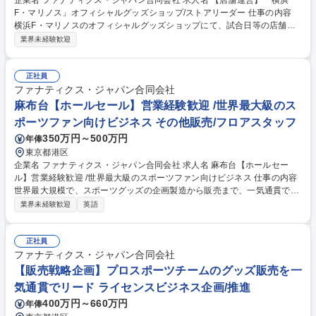
企業名 ファナティクス・ジャパン合同会社 求人名 【店舗運営】「横浜
F・マリノス」オフィシャルグッズショップ/ストアリーダー 仕事の内容
横浜F・マリノスのオフィシャルグッズショップにて、試合日等の店舗・
イベント運営（売上管理、スタッフ育成、販促企画）や、店舗運営オペレ
業界未経験歓迎
ーションのデータ分析・改善業務をお任せします。 【詳細】■試合日のス
タジアム店舗運営と売上管理 ■接客・レジ・商品陳列などの現場指揮 ■デ
ータ（人流・待機列）に基づく売場動線やオペレーションの改善 ■アルバ
正社員
イトスタッフのシフト管理・育成 ■ファンを熱狂させる店頭販促キャンペ
ファナティクス・ジャパン合同会社
ーンの企画・実行 試合日の熱気とサポーターの笑顔を間近で感じながら、
麻布台【ホールセール】営業経験歓迎 /世界最大級のス
店舗改善のPDCAを回せるライブ感が魅力です。 募集職種 【店舗運営】
ポーツファン向けビジネス その他販売/フロアスタッフ
「横浜F・マリノス」オフィシャルグッズショップ/ストアリーダー
350万円～500万円
年俸
東京都港区
企業名 ファナティクス・ジャパン合同会社 求人名 麻布台【ホールセー
ル】営業経験歓迎 /世界最大級のスポーツファン向けビジネス 仕事の内容
世界最大規模で、スポーツグッズの企画製造から販売まで、一気通貫で担
当している当社にて、小売店やイベント会場などの外部取引先へ各プロチ
業界未経験歓迎
英語
ーム公式グッズの卸営業と、受発注や在庫の供給管理をお任せします。 ■
顧客対応と販路開拓：既存営業、新規開拓等の関係構築、価格や納期等の
社内外調整、進行管理 ■受発注と在庫最適化：データ入力、出荷指示、物
正社員
流や各部門と連携したチャネル別の最適な供給と在庫の調整 ■分析と販売
ファナティクス・ジャパン合同会社
促進：売上や在庫の集計と動向分析、それに基づく追加提案や在庫消化施
【販売戦略企画】プロスポーツチームのグッズ販売を一
策の立案、レポート作成 ■連携と業務改善：特性に応じた供給体制構築、
気通貫でリード ライセンスビジネス企画/推進
トラブル原因の究明と再発防止、受発注等の業務フローの改善 募集職種
400万円～660万円
年俸
麻布台【ホールセール】営業経験歓迎 /世界最大級のスポーツファン向け