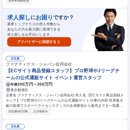
ト日の複数店舗運営をリード。現場指揮から数値分析まで幅広く担当し、
業界未経験歓迎
ファン体験向上とビジネス成果の両立を目指します 【具体的には】店舗運
営の現場指揮（レジ・導線・人員配置）、売上・在庫・CVRなどKPI分
析、商品配分管理、販促企画実行、スタッフ育成を担当。オペレーション
求人探し
お困り
に
ですか？
最適化・在庫管理・ファン体験向上の3領域を横断的にマネジメントしま
業界トップクラスの求人件数から
す。 【業務内容の変更範囲】当社の指定する業務 募集職種 【店舗運営マ
あなたの力を最大限に発揮できる
ネージャー】読売ジャイアンツ公式ショップ/複数店舗統括
求人探しをお手伝いします。
アドバイザーに相談する
正社員
ファナティクス・ジャパン合同会社
【ECサイト商品登録スタッフ】プロ野球やJリーグチ
ームの公式通販サイト イベント運営スタッフ
300万円～350万円
年俸
東京都港区
企業名 ファナティクス・ジャパン合同会社 求人名 【ECサイト商品登録ス
タッフ】プロ野球やJリーグチームの公式通販サイト 仕事の内容 世界最大
級の規模でスポーツライセンスグッズの企画製造から販売までを一気通貫
して担当している当社にて、ECサイト販売におけるデータ入力業務及び
完全週休2日制
土日祝休み
社内外とのスケジュール調整をお任せいたします。 プロ野球球団グッズや
サッカークラブチームグッズをECサイトで発売するために必要なデータ
の入力作業（商品データをエクセルとシステムへ入力）および社内外のス
正社員