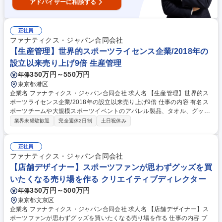
画推進の経験/組織体制の整備/幹部候補
アドバイザーに相談する
正社員
ファナティクス・ジャパン合同会社
【生産管理】世界的スポーツライセンス企業/2018年の
設立以来売り上げ9倍 生産管理
350万円～550万円
年俸
東京都港区
企業名 ファナティクス・ジャパン合同会社 求人名 【生産管理】世界的ス
ポーツライセンス企業/2018年の設立以来売り上げ9倍 仕事の内容 有名ス
ポーツチームや大規模スポーツイベントのアパレル製品、タオル、グッズ
等を中心とした生産管理を中心に幅広い業務に携わっていただきます。
業界未経験歓迎
完全週休2日制
土日祝休み
【具体的には】生産計画・発注管理/品質管理/コスト管理/納期・物流管理/
工場とのコミュニケーション/その他生産管理業務全般 【扱う商材例】プ
ロ野球、Jリーグ、Bリーグ公式サプライヤーとしての販売用レプリカユニ
正社員
フォーム/プロ野球、Jリーグ、Bリーグなどのアパレル製品、グッズ全般/T
ファナティクス・ジャパン合同会社
シャツ、パーカーを中心とした二次加工(プリントや刺繍）/海外アパレル
【店舗デザイナー】スポーツファンが思わずグッズを買
商品、グッズ 募集職種 【生産管理】世界的スポーツライセンス企業/2018
いたくなる売り場を作る クリエイティブディレクター
年の設立以来売り上げ9倍
350万円～500万円
年俸
東京都文京区
企業名 ファナティクス・ジャパン合同会社 求人名 【店舗デザイナー】ス
ポーツファンが思わずグッズを買いたくなる売り場を作る 仕事の内容 プ