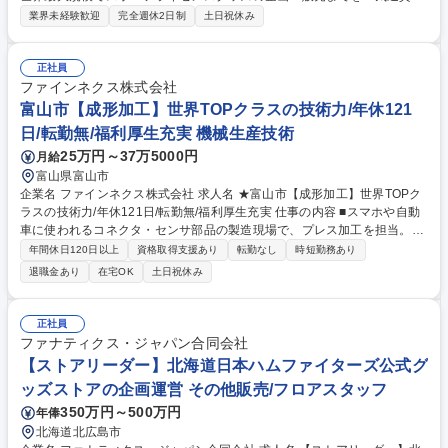
展開する当社にて、プロスポーツチームの公式ECにおけるSNS・デジタ
業界未経験歓迎
完全週休2日制
土日祝休み
ルプロモーションの戦略立案から実行までを一気通貫でお任せします。 公
式ECの売上拡大へ向け、データやAIを活用し戦略から実務、マネジメン
トまで担っていただきます。ファン視点でSNSやWEBのプロモーション
正社員
を企画し、撮影指示やメルマガ作成、インフルエンサー施策なども行いま
ファインネクス株式会社
す。効果検証を重ねてKPI・予算を管理しつつ、後輩の育成や制作陣の指
富山市【成形加工】世界TOPクラスの技術力/年休121
揮もおまかせします。自ら手を動かし発信・分析して売上を作りつつ、チ
日/転勤無/福利厚生充実 機械生産技術
ームと予算をコントロールして成果を最大化するしていただきます。 募集
25万円～37万5000円
月給
職種 【マーケティングリーダー】プロスポーツ公式グッズサイトのプロモ
ーション戦略
富山県富山市
企業名 ファインネクス株式会社 求人名 ★富山市【成形加工】世界TOPク
ラスの技術力/年休121日/転勤無/福利厚生充実 仕事の内容 ■スマホや自動
車に使われるコネクタ・センサ部品の製造現場で、プレス加工を担当。図
面をもとにした加工業務に加え、新製品の立ち上げや既存ラインの改善に
年間休日120日以上
資格取得支援あり
転勤なし
時短勤務あり
も携わります。大手メーカーならではの安定した経営基盤 のもと、長期的
退職金あり
在宅OK
土日祝休み
に働きながら専門性を高められる環境です。プレス製品の量産に関わる製
造業務（加工、金型の調整、段取りなど）を担当。【魅力】製品を一貫し
て自社で手がける体制と、世界トップクラスの加工技術が強み。内製化に
正社員
より高い品質を実現し、安定した受注基盤を確立しています。自動車・電
ファナティクス・ジャパン合同会社
子部品など将来性の高い分野で需要が続くため、安心して長く働ける環境
【ストアリーダー】北海道日本ハムファイターズ公式グ
です。福利厚生や手当も充実しております。 募集職種 ★富山市【成形加
ッズストアの企画運営 その他販売/フロアスタッフ
工】世界TOPクラスの技術力/年休121日/転勤無/福利厚生充実
350万円～500万円
年俸
北海道北広島市