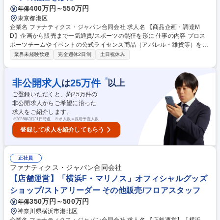
職種 【店舗運営マネージャー】福岡ソフトバンクホークス公式ショップ/
400万円～550万円
年俸
複数店舗統括
東京都港区
企業名 ファナティクス・ジャパン合同会社 求人名 【商品企画・調達M
D】企画から販売まで一気通貫/スポーツの熱狂を形に 仕事の内容 プロス
ポーツチームやイベントの公式ライセンス商品（アパレル・雑貨等）を扱
い、ファンニーズやデータをもとに、商品の企画から調達、監修対応、販
業界未経験歓迎
完全週休2日制
土日祝休み
売計画、数値管理まで一気通貫で推進する業務をお任せします。 市場トレ
ンドやファンの期待、試合日程等を参考に、アパレルやグッズの企画立案
をしていただきます。その後、メーカーとの価格・納期交渉や発注といっ
※
非公開求人
25
万件
は
以上
た調達実務、球団等の権利元とのデザイン監修を行い、商品完成後は、E
ご登録いただくと、約
25
万件の
Cや実店舗等の販売部門と連携して最適な数量を納入し、売上や在庫デー
非公開求人からご希望に沿った
タの分析を通じて追加生産や次回企画への改善までを担う、一連のサイク
求人をご紹介します。
ルを一気通貫でお任せいたします。 募集職種 【商品企画・調達MD】企画
※
2026年3月31日時点 ※求人数＝採用予定人数
から販売まで一気通貫/スポーツの熱狂を形に
登録して求人を紹介してもらう
正社員
ファナティクス・ジャパン合同会社
【店舗運営】「横浜F・マリノス」オフィシャルグッズ
ショップ/ストアリーダー その他販売/フロアスタッフ
350万円～500万円
年俸
神奈川県横浜市港北区