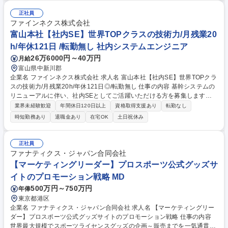
正社員
ファインネクス株式会社
富山本社【社内SE】世界TOPクラスの技術力/月残業20
h/年休121日 /転勤無し 社内システムエンジニア
26万6000円～40万円
月給
富山県中新川郡
企業名 ファインネクス株式会社 求人名 富山本社【社内SE】世界TOPクラ
スの技術力/月残業20h/年休121日◎/転勤無し 仕事の内容 基幹システムの
リニューアルに伴い、社内SEとしてご活躍いただける方を募集します。
大手企業の安定した基盤のもと、自社内で腰を据えて働きながら、ワーク
業界未経験歓迎
年間休日120日以上
資格取得支援あり
転勤なし
ライフバランスの改善とスキル向上の両立が可能な環境です 【具体的に
時短勤務あり
退職金あり
在宅OK
土日祝休み
は】・社内システムの開発、運用管理、ネットワーク管理 ・製造部門との
連携による業務改善（現場対応あり）・各部門の課題に応じたシステム企
画・改善提案・外部ベンダーとの調整・折衝業務 【魅力】 自社内SEとし
正社員
て上流から関われるため、無理のない働き方が可能。安定した経営基盤と
ファナティクス・ジャパン合同会社
整った労務環境のもと、長期的に安心してキャリアを築けます。 募集職種
【マーケティングリーダー】プロスポーツ公式グッズサ
富山本社【社内SE】世界TOPクラスの技術力/月残業20h/年休121日◎/転
イトのプロモーション戦略 MD
勤無し
500万円～750万円
年俸
東京都港区
企業名 ファナティクス・ジャパン合同会社 求人名 【マーケティングリー
ダー】プロスポーツ公式グッズサイトのプロモーション戦略 仕事の内容
世界最大規模でスポーツライセンスグッズの企画～販売までを一気通貫で