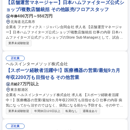
【店舗運営マネージャー】日本ハムファイターズ公式シ
ョップ/複数店舗統括 その他販売/フロアスタッフ
400万円～550万円
年俸
北海道北広島市
企業名 ファナティクス・ジャパン合同会社 求人名 【店舗運営マネージャ
ー】日本ハムファイターズ公式ショップ/複数店舗統括 仕事の内容 日本ハ
ムファイターズ公式グッズショップのStore Sub Managerとして、試合
日・イベント日の複数店舗運営をリード。現場指揮から数値分析まで幅広
業界未経験歓迎
く担当し、ファン体験向上とビジネス成果の両立を目指します 【具体的に
は】店舗運営の現場指揮（レジ・導線・人員配置）、売上・在庫・CVRな
どKPI分析、商品配分管理、販促企画実行、スタッフ育成を担当。オペレ
正社員
ーション最適化・在庫管理・ファン体験向上の3領域を横断的にマネジメ
ヘルスインターメソッド株式会社
ントします。 【業務内容の変更範囲】当社の指定する業務 募集職種 【店
【スポーツ経験者活躍中!】医療機器の営業/最短9カ月
舗運営マネージャー】日本ハムファイターズ公式ショップ/複数店舗統括
年収2200万も目指せる その他営業
27万円以上
月給
東京都港区
企業名 ヘルスインターメソッド株式会社 求人名 【スポーツ経験者活躍
中！】医療機器の営業/最短9カ月年収2200万も目指せる◎ 仕事の内容 病
気になってから治すのではなく、病気になる前から予防する。その中で弊
社の医療機器をご案内する反響型営業です。全国で年間150店舗を展開
業界未経験歓迎
年間休日120日以上
転勤なし
退職金あり
し、地域に密着した集客を実施。スーパーや商業施設の特設ブースでは、
弊社の医療機器の無料体験会を行い、健康の価値を伝えながら幅広い世代
へアプローチします。400名規模の前で健康に関するミニセミナーにて健
正社員