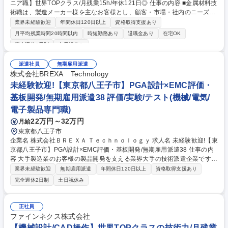
ニア職】世界TOPクラス/月残業15h/年休121日◎ 仕事の内容 ■金属材料技
術職は、製造メーカー様を主なお客様とし、顧客・市場・社内のニーズに
応える設備や、これまでは実現できなかった新しいめっき技術を、開発・
業界未経験歓迎
年間休日120日以上
資格取得支援あり
設計し、タイムリーに提供します。 具体的には、 ■新しいめっき技術の開
月平均残業時間20時間以内
時短勤務あり
退職金あり
在宅OK
発・設計 ■開発・工程／設備設計 ■改造設計 顧客や市場のニーズから、事
完全週休2日制
土日祝休み
業の企画（原価企画）、要素技術実験・設備のコンセプト提案・擦合せ
（構想設計）、工程・設備詳細設計、設備立上げ、製品試作、品質評価を
派遣社員
無期雇用派遣
行い、最終的に製造部門への設備移管を行います。また、既存設備の改良
株式会社BREXA Technology
設計、品質評価も行います。 募集職種 ★富山本社【技術職/めっきエンジ
未経験歓迎!【東京都八王子市】PGA設計×EMC評価・
ニア職】世界TOPクラス/月残業15h/年休121日◎
基板開発/無期雇用派遣38 評価/実験/テスト(機械/電気/
電子製品専門職)
22万円～32万円
月給
東京都八王子市
企業名 株式会社ＢＲＥＸＡ Ｔｅｃｈｎｏｌｏｇｙ 求人名 未経験歓迎!【東
京都八王子市】PGA設計×EMC評価・基板開発/無期雇用派遣38 仕事の内
容 大手製造業のお客様の製品開発を支える業界大手の技術派遣企業です。
そんな当社で医療機器である内視鏡スコープに搭載される基板のFPGA開
業界未経験歓迎
無期雇用派遣
年間休日120日以上
資格取得支援あり
発業務をお任せします。 【具体的な業務内容】VHDLを用いたFPGA設計
完全週休2日制
土日祝休み
（仕様策定、アーキテクチャ設計、論理設計、検証）で、ModelSimによ
るシミュレーションやSpyglassによるLint/CDCチェックも含まれます。
開発対象は、映像処理や制御信号の高速伝送を担う回路で、医療機器とし
正社員
ての高信頼性・高精度が求められます。また、使用するイメージャの仕様
ファインネクス株式会社
確認、試験環境のレビュー、EMC耐性評価など、電気性能の検証業務にも
【機械設計/CAD操作】世界TOPクラスの技術力/月残業