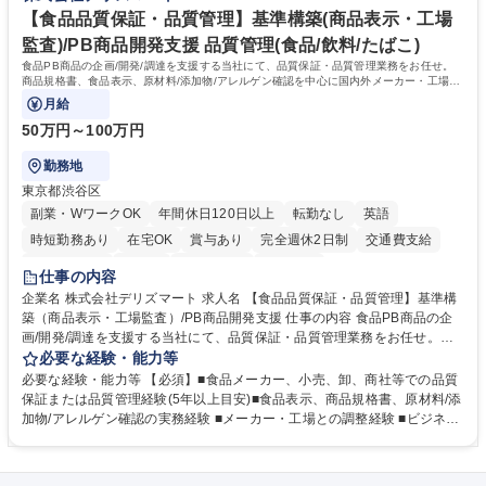
リモート可
ち長期活躍できる環境です。 「これまでの幅広い経験を活かし、長期的な
【食品品質保証・品質管理】基準構築(商品表示・工場
キャリアを築きたい」という前向きな意欲と挑戦を全力で応援します。 学
監査)/PB商品開発支援 品質管理(食品/飲料/たばこ)
歴・資格 学歴：大学院 大学 高専 短大 専修学校 高校 語学力： 資格：日商
食品PB商品の企画/開発/調達を支援する当社にて、品質保証・品質管理業務をお任せ。
簿記検定1級 日商簿記検定2級 日商簿記検定3級
商品規格書、食品表示、原材料/添加物/アレルゲン確認を中心に国内外メーカー・工場の
品質基準整備から発売後対応まで担います。
月給
50万円～100万円
勤務地
東京都渋谷区
副業・WワークOK
年間休日120日以上
転勤なし
英語
時短勤務あり
在宅OK
賞与あり
完全週休2日制
交通費支給
駅近5分以内
中国語
土日祝休み
服装自由
仕事の内容
企業名 株式会社デリズマート 求人名 【食品品質保証・品質管理】基準構
築（商品表示・工場監査）/PB商品開発支援 仕事の内容 食品PB商品の企
画/開発/調達を支援する当社にて、品質保証・品質管理業務をお任せ。商
品規格書、食品表示、原材料/添加物/アレルゲン確認を中心に国内外メー
必要な経験・能力等
カー・工場の品質基準整備から発売後対応まで担います。 【詳細】 ■商品
必要な経験・能力等 【必須】■食品メーカー、小売、卸、商社等での品質
規格書、一括表示、栄養成分、原材料・添加物・アレルゲンの確認 ■メー
保証または品質管理経験(5年以上目安)■食品表示、商品規格書、原材料/添
カーへの修正指示・承認管理 ■国内外工場の監査、製造立会い、改善指導
加物/アレルゲン確認の実務経験 ■メーカー・工場との調整経験 ■ビジネス
■品質基準・審査フロー・管理台帳の構築 ■輸入食品の法規・表示確認 ■ク
で商談ができる日本語力 【歓迎】 ■食品表示検定 中級以上 ■QC検定2級
レーム、品質事故、商品回収時の原因調査、関係先対応、再発防止 ■小売
または3級以上■HACCPに関する研修修了 ■ISO 22000・FSSC 22000・J
企業への品質報告・問い合わせ対応 ■商品開発、物流、営業との連携 ※業
FS規格の内部監査員研修修了 ■TOEIC700点以上の英語力やビジネス上で