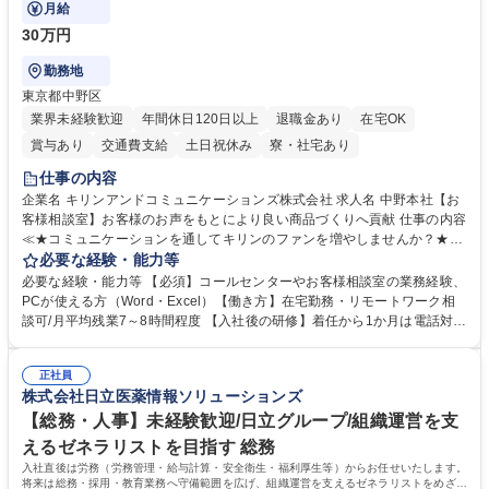
月給
30万円
勤務地
東京都中野区
業界未経験歓迎
年間休日120日以上
退職金あり
在宅OK
賞与あり
交通費支給
土日祝休み
寮・社宅あり
仕事の内容
企業名 キリンアンドコミュニケーションズ株式会社 求人名 中野本社【お
客様相談室】お客様のお声をもとにより良い商品づくりへ貢献 仕事の内容
≪★コミュニケーションを通してキリンのファンを増やしませんか？★≫
お客様のお声をより良い商品づくりに活かしていく上で、窓口となるお客
必要な経験・能力等
様相談室でのお仕事です。 日々お客様からいただくキリングループへのご
必要な経験・能力等 【必須】コールセンターやお客様相談室の業務経験、
意見を、企業活動に活かしています。お客様からの声に迅速かつ誠意をも
PCが使える方（Word・Excel）【働き方】在宅勤務・リモートワーク相
って対応、情報提供するとともにグループ内活動に反映しています。 【具
談可/月平均残業7～8時間程度 【入社後の研修】着任から1か月は電話対応
体的には】電話応対、メール、お手紙対応、ご指摘品調査報告書作成、有
のOJTを中心に実施し、電話対応に慣れた段階でメール・手紙のOJTを実
人チャットボット対応など。 【1日の対応件数】■電話：月間一人当たり
施する予定です。独り立ち以降もしっかりフォローする体制を整えていま
平均100件前後■メール・手紙：同上40件前後 募集職種 中野本社【お客様
正社員
すのでご安心ください。 【当社について】キリングループの広報機能を担
株式会社日立医薬情報ソリューションズ
相談室】お客様のお声をもとにより良い商品づくりへ貢献
う会社として、お客様との出会いを大切にし、磨き上げたホスピタリティ
を込めてコミュニケーションをとりながら広報関連業務を行っておりま
【総務・人事】未経験歓迎/日立グループ/組織運営を支
す。 学歴・資格 学歴：大学院 大学 高専 短大 専修学校 高校 語学力： 資
えるゼネラリストを目指す 総務
格：
入社直後は労務（労務管理・給与計算・安全衛生・福利厚生等）からお任せいたします。
将来は総務・採用・教育業務へ守備範囲を広げ、組織運営を支えるゼネラリストをめざせ