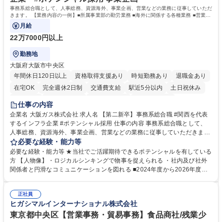
事務系総合職として、人事総務、資源海外、事業企画、営業などの業務に従事していただ
きます。 【業務内容の一例】■所属事業部の勤労業務 ■海外に関係する各種業務 ■営業部
門の企画スタッフ、ルート営業
月給
22万7000円以上
勤務地
大阪府大阪市中央区
年間休日120日以上
資格取得支援あり
時短勤務あり
退職金あり
在宅OK
完全週休2日制
交通費支給
駅近5分以内
土日祝休み
服装自由
第二新卒歓迎
寮・社宅あり
食事補助あり
仕事の内容
企業名 大阪ガス株式会社 求人名 【第二新卒】事務系総合職 #関西を代表
するインフラ企業 #ポテンシャル採用 仕事の内容 事務系総合職として、
人事総務、資源海外、事業企画、営業などの業務に従事していただきま
す。 【業務内容の一例】■所属事業部の勤労業務 ■海外に関係する各種業
必要な経験・能力等
務 ■営業部門の企画スタッフ、ルート営業 【キャリアパス】入社後の配属
必要な経験・能力等 ★当社でご活躍期待できるポテンシャルを有している
ポジションで一定期間ご活躍頂いた後、本人の適性及び将来のキャリアを
方 【人物像】・ロジカルシンキングで物事を捉えられる ・社内及び社外
鑑みてジョブローテーションを行います。 【育成】OJTでの現場育成や研
関係者と円滑なコミュニケーションを図れる ■2024年度から2026年度ま
修カリキュラムを通じて、Daigasグループの業務で必要となる知識につい
での3ヵ年を対象とする「Daigasグループ中期経営計画2026」を策定しま
て学んでいただきます。 募集職種 【第二新卒】事務系総合職 #関西を代
した。https://www.osakagas.co.jp/company/press/pr2024/1777576_564
表するインフラ企業 #ポテンシャル採用
正社員
72.html ■エネルギーセキュリティの不安定化や気候変動による自然災害の
ヒガシマルインターナショナル株式会社
甚大化など、これまで以上に社会課題解決の重要性が高まっています。
「未来の日常」の創造に向けて持続可能な社会の実現に貢献してまいりま
東京都中央区【営業事務・貿易事務】食品商社/残業少