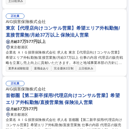
土日祝休み
次の連結決算、監査対応 ・連結決算体制の正確性向上、業務プロセスやル
ールの見直し・再構築 ・海外子会社の財務管理や指導(売掛・買掛金管
理、税務対応など) ・経営陣への報告、役員会等の各種開示資料作成 ・SA
正社員
Pを用いた日常事務、データ収集、次世代人材育成 ※変更の範囲:会社の定
AIG損害保険株式会社
める業務 募集職種 【経理/東京】化学品物流のグローバル企業で連結決算
東京【代理店向けコンサル営業】希望エリア外転勤無/
を牽引/年休126日
直接営業無/月給37万以上 保険法人営業
37万577円以上
月給
東京都港区
企業名 ＡＩＧ損害保険株式会社 求人名 東京【代理店向けコンサル営業】
希望エリア外転勤無/直接営業無/月給37万以上 仕事の内容 代理店の販売戦
略を立案し売上向上に貢献いただきます。本社と地域事業本部の方針に沿
って戦略や施策を実行します。代理店からの信頼を得て、やりがいと誇り
業界未経験歓迎
退職金あり
完全週休2日制
土日祝休み
を持てるお仕事です。※個人及び法人への直接営業なし。 将来的には難易
度の高いマーケット開発や将来専業プロ代理店となる研修生の採用・育成
などもお任せしていきます。保険商品のみならず仕事を通じて幅広く多く
正社員
のことを学び、プロフェッショナルに成長できます。 【金融業界ご経験者
AIG損害保険株式会社
の方へ】これまで培ったスキルを活かしながら、プロを目指すことができ
首都圏【第二新卒採用/代理店向けコンサル営業】希望
る環境を整えています。新たな挑戦をしたい方をお待ちしております。 募
エリア外転勤無/直接営業無 保険法人営業
集職種 東京【代理店向けコンサル営業】希望エリア外転勤無/直接営業無/
37万577円
月給
月給37万以上
東京都港区
企業名 ＡＩＧ損害保険株式会社 求人名 首都圏【第二新卒採用/代理店向け
コンサル営業】希望エリア外転勤無/直接営業無 仕事の内容 代理店の販売