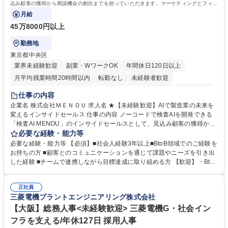
込み顧客の獲得から商談機会の創出までを担っていただきます。マーケティングとフィー
ルドセールスをつなぐ役割として、
月給
45万8000円以上
勤務地
東京都中央区
業界未経験歓迎
副業・WワークOK
年間休日120日以上
月平均残業時間20時間以内
転勤なし
未経験者歓迎
時短勤務あり
経験者歓迎
在宅OK
完全週休2日制
交通費支給
仕事の内容
駅近5分以内
土日祝休み
服装自由
企業名 株式会社ＭＥＮＯＵ 求人名 ★【未経験歓迎】AIで製造業の未来を
変えるインサイドセールス 仕事の内容 ノーコードで検査AIを開発できる
「検査AI MENOU」のインサイドセールスとして、見込み顧客の獲得から
商談機会の創出までを担っていただきます。マーケティングとフィールド
必要な経験・能力等
セールスをつなぐ役割として、 適切なタイミングで顧客とコミュニケーシ
必要な経験・能力等 【必須】■社会人経験3年以上■BtoB領域でのご経験を
ョンを取りながら、受注につながる商談機会の最大化を目指します。 【具
お持ちの方 ■顧客とのコミュニケーションを通じて課題やニーズを引き出
体的な仕事内容】 リードへの電話・メールによるアプローチ/リードナー
した経験 ■チームで連携しながら目標達成に取り組める方 【歓迎】・BtoB
チャリングおよび商談創出/CRMを活用した顧客情報の管理・分析/マーケ
SaaS企業での営業またはインサイドセールス経験 ・製造業向けの営業経
ティング施策と連携したフォローアップ/商談化率向上に向けた改善提案・
験 ・オフライン・オンラインセミナー登壇経験 ・マーケティング施策の
実行/フィールドセールスへの案件連携 募集職種 ★【未経験歓迎】AIで製
正社員
企画・実行経験 ・CRM・リードナーチャリングに関する知見 ・データを
三菱電機プラントエンジニアリング株式会社
造業の未来を変えるインサイドセールス
もとに営業プロセスを改善した経験 学歴・資格 学歴：大学院 大学 高専 短
大 専修学校 高校 語学力： 資格：
【大阪】総務人事<未経験歓迎> 三菱電機G・社会イン
フラを支える/年休127日 採用人事