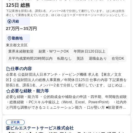
みです。 学歴・資格 学歴：大学院 大学 語学力：英語 資格：
125日 総務
下記業務を部長1名、課長1名、メンバー2名で分担して遂行しています。 はじめは担当
者として業務を覚えていただき、ゆくゆくはリーダーやマネージャーポジションとして活
躍いただくことを期待しています。
月給
27万円～35万円
勤務地
東京都文京区
業界未経験歓迎
副業・WワークOK
年間休日120日以上
月平均残業時間20時間以内
転勤なし
英語
退職金あり
在宅OK
賞与あり
育休あり
完全週休2日制
交通費支給
土日祝休み
仕事の内容
食事補助あり
企業名 公益財団法人日本アンチ・ドーピング機構 求人名 【東京／文京
区】公益財団法人の総務人事業務／年間休日125日 仕事の内容 下記業務を
部長1名、課長1名、メンバー2名で分担して遂行しています。 はじめは担
当者として業務を覚えていただき、ゆくゆくはリーダーやマネージャーポ
必要な経験・能力等
ジションとして活躍いただくことを期待しています。 【総務・人事グルー
必要な経験・能力等 ・公的助成金や補助金の申請・四半期、年間報告経験
プの業務内容】 ・人事制度関連 ・採用活動 ・教育研修の企画、実行 ・勤
・総務経験 ・PCスキル中級以上（Word、Excel、PowerPoint） ・社内外
怠管理 ・官公庁への各種提出 ・法定の会議運営（評議員会、理事会） ・
と円滑な調整ができるコミュニケーション能力 ・口が堅い方 ■歓迎要件
コンプライアンス ・内部規程やルールの管理、整備、文書管理 ・契約関
・採用業務経験 ・英語に抵抗がない方 ・営業経験 学歴・資格 学歴：大学
連 ・衛生管理 ・防災関連・公的助成金の管理・オフィス、ファシリティ
院 大学 高専 短大 専修学校 高校 語学力： 資格：
管理 ・福利厚生関連 ・職員からの問合せ、相談対応 ・その他日常の総務
正社員
森ビルエステートサービス株式会社
業務全般 募集職種 【東京／文京区】公益財団法人の総務人事業務／年間