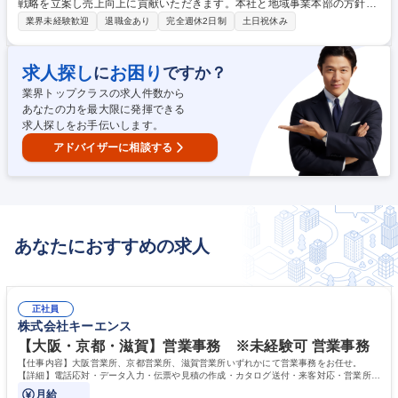
戦略を立案し売上向上に貢献いただきます。本社と地域事業本部の方針に
沿って戦略や施策を実行します。代理店からの信頼を得て、やりがいと誇
業界未経験歓迎
退職金あり
完全週休2日制
土日祝休み
りを持てるお仕事です。※個人及び法人への直接営業なし。 将来的には難
易度の高いマーケット開発や将来専業プロ代理店となる研修生の採用・育
成などもお任せしていきます。保険商品のみならず仕事を通じて幅広く多
求人探し
お困り
に
ですか？
くのことを学び、プロフェッショナルに成長できます。 【金融業界ご経験
業界トップクラスの求人件数から
者の方へ】これまで培ったスキルを活かしながら、プロを目指すことがで
あなたの力を最大限に発揮できる
きる環境を整えています。新たな挑戦をしたい方をお待ちしております。
求人探しをお手伝いします。
募集職種 首都圏【第二新卒採用/代理店向けコンサル営業】希望エリア外
転勤無/直接営業無
アドバイザーに相談する
あなたにおすすめの求人
正社員
株式会社キーエンス
【大阪・京都・滋賀】営業事務 ※未経験可 営業事務
【仕事内容】大阪営業所、京都営業所、滋賀営業所いずれかにて営業事務をお任せ。
【詳細】電話応対・データ入力・伝票や見積の作成・カタログ送付・来客対応・営業所内
で発生する事務業務や業務改善をお任せ。
月給