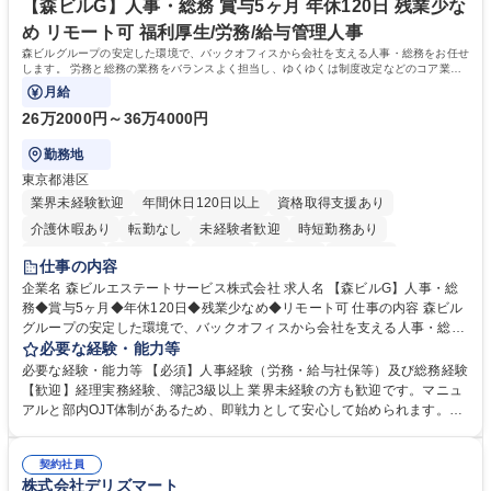
休日125日
【森ビルG】人事・総務 賞与5ヶ月 年休120日 残業少な
め リモート可 福利厚生/労務/給与管理人事
森ビルグループの安定した環境で、バックオフィスから会社を支える人事・総務をお任せ
します。 労務と総務の業務をバランスよく担当し、ゆくゆくは制度改定などのコア業務
にも挑戦できる、やりがいある環境です。
月給
26万2000円～36万4000円
勤務地
東京都港区
業界未経験歓迎
年間休日120日以上
資格取得支援あり
介護休暇あり
転勤なし
未経験者歓迎
時短勤務あり
経験者歓迎
退職金あり
在宅OK
賞与あり
育休あり
仕事の内容
完全週休2日制
交通費支給
長期歓迎
駅近5分以内
土日祝休み
企業名 森ビルエステートサービス株式会社 求人名 【森ビルG】人事・総
務◆賞与5ヶ月◆年休120日◆残業少なめ◆リモート可 仕事の内容 森ビル
グループの安定した環境で、バックオフィスから会社を支える人事・総務
をお任せします。 労務と総務の業務をバランスよく担当し、ゆくゆくは制
必要な経験・能力等
度改定などのコア業務にも挑戦できる、やりがいある環境です。 ■勤怠管
必要な経験・能力等 【必須】人事経験（労務・給与社保等）及び総務経験
理、給与計算、社会保険手続き、年末調整等の労務管理全般 ■入退社手続
【歓迎】経理実務経験、簿記3級以上 業界未経験の方も歓迎です。マニュ
き、社内規定の改定や人事制度改定などのコア業務 ■社内イベントの企画
アルと部内OJT体制があるため、即戦力として安心して始められます。
運営やその他総務業務全般 ※労務と総務を1：1の割合でお任せ。 入社後
【魅力・やりがい】森ビルGの安定基盤で労務から総務まで幅広く携われ
は部内のOJTを中心に、あなたの経験に合わせて不足している部分はいつ
ます。定型業務に留まらず、社内規定や人事制度の改定など会社のコア業
でも質問・相談できる環境が整っているため、安心して成長できます。 募
契約社員
務に挑戦できるため、自身の成長と組織への貢献度をダイレクトに実感で
株式会社デリズマート
集職種 【森ビルG】人事・総務◆賞与5ヶ月◆年休120日◆残業少なめ◆
きます。 残業少なめ、週1日リモート可など、ワークライフバランスを保