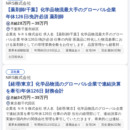
NRS株式会社
【薬剤師/千葉】化学品物流最大手のグローバル企業
年休126日/免許必須 薬剤師
28万円～39万円
月給
千葉県千葉市緑区
企業名 ＮＲＳ株式会社 求人名 【薬剤師/千葉】化学品物流最大手のグロー
バル企業 年休126日/免許必須 仕事の内容 医薬品に特化した物流倉庫にお
ける薬剤師としての管理業務全般をお任せします。品質管理から顧客対応
まで幅広く携わり、安定した物流を支える重要なポジションです。 ■医薬
業界未経験歓迎
年間休日120日以上
退職金あり
在宅OK
完全週休2日制
品関連の品質管理全般 ■顧客、関係先への対応(メール、電話、施設見学の
土日祝休み
対応) ■自社システムへの各種入力 ■5S活動(整理・整頓・清掃・清潔・し
つけ)の推進 ※変更の範囲：会社の定める業務 募集職種 【薬剤師/千葉】
化学品物流最大手のグローバル企業 年休126日/免許必須
正社員
NRS株式会社
【経理/東京】化学品物流のグローバル企業で連結決算
を牽引/年休126日 財務会計
34万円～39万円
月給
東京都千代田区
企業名 ＮＲＳ株式会社 求人名 【経理/東京】化学品物流のグローバル企業
で連結決算を牽引/年休126日 仕事の内容 当社の経理部にて、連結決算の
実施や国内外の関係会社管理を牽引していただきます。将来的には連結業
務を軸に経理全般を総括する役割を期待しており、経営基盤の強化に貢献
業界未経験歓迎
年間休日120日以上
退職金あり
在宅OK
完全週休2日制
できるやりがいのある環境です。 ・会計システム(DIVA)を用いた月次・年