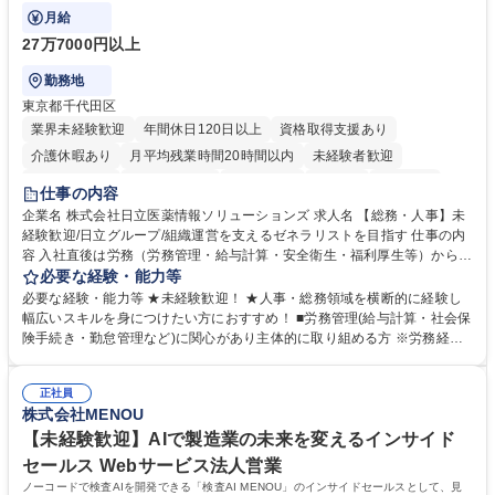
ます。
月給
27万7000円以上
勤務地
東京都千代田区
業界未経験歓迎
年間休日120日以上
資格取得支援あり
介護休暇あり
月平均残業時間20時間以内
未経験者歓迎
住宅手当あり
時短勤務あり
退職金あり
在宅OK
賞与あり
仕事の内容
育休あり
完全週休2日制
交通費支給
土日祝休み
寮・社宅あり
企業名 株式会社日立医薬情報ソリューションズ 求人名 【総務・人事】未
経験歓迎/日立グループ/組織運営を支えるゼネラリストを目指す 仕事の内
容 入社直後は労務（労務管理・給与計算・安全衛生・福利厚生等）からお
任せいたします。将来は総務・採用・教育業務へ守備範囲を広げ、組織運
必要な経験・能力等
営を支えるゼネラリストをめざせます。 ・初期業務：労働時間管理、給与
必要な経験・能力等 ★未経験歓迎！ ★人事・総務領域を横断的に経験し
計算、社会保険対応、福利厚生管理、安全衛生、健康経営推進等をお任せ
幅広いスキルを身につけたい方におすすめ！ ■労務管理(給与計算・社会保
します。ご経験に応じて、休職者管理など、幅広く経験を積んでいただき
険手続き・勤怠管理など)に関心があり主体的に取り組める方 ※労務経験
ます。 ・将来的な広がり：総務・採用・教育・税務対応・経営企画等。
者は早期にご活躍いただけます。 ■チームで仕事を推進できる方■将来は
★メンバーがマンツーマンで丁寧に教えるため、ご経験が浅くても安心！
マネジメント職として活躍したい 【尚可】■人事、労務、採用、教育業務
幅広く経験を積みたい意欲がある方に最適な環境です。 募集職種 【総
正社員
のご経験 ■労務管理（給与計算・社会保険手続き・勤怠管理など）の経験
株式会社MENOU
務・人事】未経験歓迎/日立グループ/組織運営を支えるゼネラリストを目
■衛生管理者の資格をお持ちの方 学歴・資格 学歴：大学院 大学 高専 短大
指す
専修学校 高校 語学力： 資格：
【未経験歓迎】AIで製造業の未来を変えるインサイド
セールス Webサービス法人営業
ノーコードで検査AIを開発できる「検査AI MENOU」のインサイドセールスとして、見