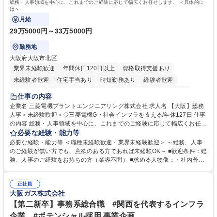
総務・人事領域を中心に、これまでのご経験に応じて幅広くお任せします。 ＜具体的に
は＞
月給
29万5000円～33万5000円
勤務地
大阪府大阪市北区
業界未経験歓迎
年間休日120日以上
資格取得支援あり
未経験者歓迎
住宅手当あり
時短勤務あり
経験者歓迎
退職金あり
在宅OK
賞与あり
完全週休2日制
交通費支給
仕事の内容
駅近5分以内
土日祝休み
服装自由
寮・社宅あり
食事補助あり
企業名 三菱電機プラントエンジニアリング株式会社 求人名 【大阪】総務
人事＜未経験歓迎＞◇三菱電機G・社会インフラを支える/年休127日 仕事
の内容 総務・人事領域を中心に、これまでのご経験に応じて幅広くお任せ
します。 ＜具体的には＞ ・総務/人事労務（給与・社保・勤怠管理など）
必要な経験・能力等
・採用・教育研修 ・福利厚生運用 など ※基本的には事務所勤務ですが、
必要な経験・能力等 ＜職種未経験歓迎・業界未経験歓迎＞ ～総務、人事
採用や教育等の業務内容により、関西圏以外への日帰り・宿泊を伴う国内
のご経験が無い方でも、意欲のある方であれば未経験OK～ ■歓迎条件：総
出張もございます。 ※担当業務を持ちつつ、お互いに助け合いながら、総
務、人事のご経験をお持ちの方（業界不問） ■求める人物像：・社内外の
務部という組織として協力しながら進める体制です。 募集職種 【大阪】
関係各部門との調整を率先して行い、業務を円滑に遂行できる協調性やコ
総務人事＜未経験歓迎＞◇三菱電機G・社会インフラを支える/年休127日
ミュニケーション能力を持っている方 ・人事総務領域に興味がありゼネラ
正社員
リスト志向をお持ちの方 学歴・資格 学歴：大学院 大学 語学力： 資格：
大阪ガス株式会社
【第二新卒】事務系総合職 #関西を代表するインフラ
企業 #ポテンシャル採用 事業企画