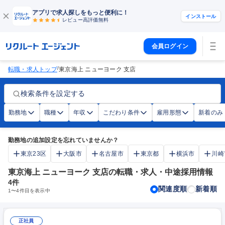
アプリで求人探しをもっと便利に！
インストール
レビュー高評価
無料
会員ログイン
/
転職・求人トップ
東京海上 ニューヨーク 支店
検索条件を設定する
勤務地
職種
年収
こだわり条件
雇用形態
新着のみ
勤務地の追加設定を忘れていませんか？
東京23区
大阪市
名古屋市
東京都
横浜市
川崎
東京海上 ニューヨーク 支店の転職・求人・中途採用情報
4
件
関連度順
新着順
1
〜
4
件目を表示中
正社員