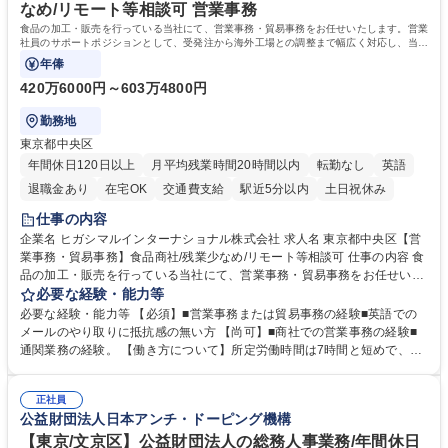
す。 学歴・資格 学歴：大学院 大学 語学力： 資格：
なめ/リモート等相談可 営業事務
食品の加工・販売を行っている当社にて、営業事務・貿易事務をお任せいたします。営業
社員のサポートポジションとして、受発注から海外工場との調整まで幅広く対応し、当社
事業の根幹を支えていただきます。
年俸
420万6000円～603万4800円
勤務地
東京都中央区
年間休日120日以上
月平均残業時間20時間以内
転勤なし
英語
退職金あり
在宅OK
交通費支給
駅近5分以内
土日祝休み
仕事の内容
企業名 ヒガシマルインターナショナル株式会社 求人名 東京都中央区【営
業事務・貿易事務】食品商社/残業少なめ/リモート等相談可 仕事の内容 食
品の加工・販売を行っている当社にて、営業事務・貿易事務をお任せいた
します。営業社員のサポートポジションとして、受発注から海外工場との
必要な経験・能力等
調整まで幅広く対応し、当社事業の根幹を支えていただきます。 ■受発注
必要な経験・能力等 【必須】■営業事務または貿易事務の経験■英語での
業務、請求書発行 ■海外工場とのスケジュール調整 ■在庫管理 ■輸入書類
メールのやり取りに抵抗感の無い方 【尚可】■商社での営業事務の経験■
の確認・作成 ■配送手配 ■通関業者を通して行う輸出入業全般 ■倉庫との
通関業務の経験。 【働き方について】所定労働時間は7時間と短めで、残
倉入れ調整等 ※ゼネラリストとしてのキャリアアップを目指すことが可能
業も月平均20時間以下です。時差出勤制度や週1日のリモート勤務も相談
です。単に商品を販売するだけでなく原料の仕入れから販売までをトータ
可能で、ワークライフバランスを保ち長期就業しやすい環境です。 【当社
ルプロデュースしているため、商品に関わる全ての業務をサポート頂きま
正社員
の強み】1991年の設立以来、外食産業を中心としたお客様の多様なニー
公益財団法人日本アンチ・ドーピング機構
す。 募集職種 東京都中央区【営業事務・貿易事務】食品商社/残業少なめ/
ズに沿った冷凍水産物等の生産・輸入・販売を一貫して手掛けています。
リモート等相談可
自社工場と海外拠点の強固な連携によるワンストップサービスが最大の強
【東京/文京区】公益財団法人の総務人事業務/年間休日