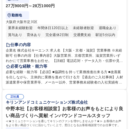
27万9000円～28万1000円
勤務地
大阪府大阪市淀川区
業界未経験歓迎
年間休日120日以上
未経験者歓迎
退職金あり
賞与あり
育休あり
完全週休2日制
交通費支給
駅近5分以内
土日祝休み
仕事の内容
企業名 株式会社キーエンス 求人名 【大阪・京都・滋賀】営業事務 ※未経
験可 仕事の内容 【仕事内容】大阪営業所、京都営業所、滋賀営業所いず
れかにて営業事務をお任せ。 【詳細】電話応対・データ入力・伝票や見積
の作成・カタログ送付・来客対応・営業所内で発生する事務業務や業務改
必要な経験・能力等
善をお任せ。 【教育制度】ご入社後、育成担当とペアになりながらOJTに
必要な経験・能力等 【必須】■協調性を持って業務推進出来る方 ■改善案
て業務を覚えていただくことが可能です。業務システムがきちんと構築さ
を出しながら、主体的に業務を進めて行ける方 【過去のご入社事例】人材
れているため、スムーズに仕事に慣れることができる環境です。また、
派遣業界や保育業界等、メーカー以外、営業事務未経験者の入社実績有
「チームで成果を出す文化」があり、良いやり方を積極的に共有しながら
【当社の事務職について】単なる事務ではなく主体性を発揮したサポート
常に改善を目指す風土のため、安心して業務に取り組んでいただけます。
により、キーエンスの付加価値向上に貢献します。ベースの定型業務に加
募集職種 【大阪・京都・滋賀】営業事務 ※未経験可
正社員
えて、お客様や社員の状況に合わせ、能動的なサポート、改善の動きも期
キリンアンドコミュニケーションズ株式会社
待され。組織を支えるスペシャリストとして、チームに貢献し、結果的に
社員から頼られる存在になることができます。平均19:30の退勤以降の業
中野本社【お客様相談室】お客様のお声をもとにより良
務の持ち帰りも禁止されており、メリハリのある働き方となります。 学
い商品づくりへ貢献 インバウンドコールスタッフ
歴・資格 学歴：大学院 大学 高専 短大 語学力： 資格：
≪★コミュニケーションを通してキリンのファンを増やしませんか？★≫ お客様のお声
をより良い商品づくりに活かしていく上で、窓口となるお客様相談室でのお仕事です。