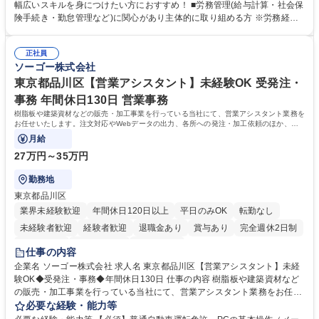
計算、社会保険対応、福利厚生管理、安全衛生、健康経営推進等をお任せ
幅広いスキルを身につけたい方におすすめ！ ■労務管理(給与計算・社会保
します。ご経験に応じて、休職者管理など、幅広く経験を積んでいただき
険手続き・勤怠管理など)に関心があり主体的に取り組める方 ※労務経験
ます。 ・将来的な広がり：総務・採用・教育・税務対応・経営企画等。
者は早期にご活躍いただけます。 ■チームで仕事を推進できる方■将来は
★メンバーがマンツーマンで丁寧に教えるため、ご経験が浅くても安心！
マネジメント職として活躍したい 【尚可】■人事、労務、採用、教育業務
幅広く経験を積みたい意欲がある方に最適な環境です。 募集職種 【総
正社員
のご経験 ■労務管理（給与計算・社会保険手続き・勤怠管理など）の経験
ソーゴー株式会社
務・人事】未経験歓迎/日立グループ/組織運営を支えるゼネラリストを目
■衛生管理者の資格をお持ちの方 学歴・資格 学歴：大学院 大学 高専 短大
指す
専修学校 高校 語学力： 資格：
東京都品川区【営業アシスタント】未経験OK 受発注・
事務 年間休日130日 営業事務
樹脂板や建築資材などの販売・加工事業を行っている当社にて、営業アシスタント業務を
お任せいたします。注文対応やWebデータの出力、各所への発注・加工依頼のほか、電
話・メール対応等の事務業務を担当します。
月給
27万円～35万円
勤務地
東京都品川区
業界未経験歓迎
年間休日120日以上
平日のみOK
転勤なし
未経験者歓迎
経験者歓迎
退職金あり
賞与あり
完全週休2日制
交通費支給
駅近5分以内
土日祝休み
仕事の内容
企業名 ソーゴー株式会社 求人名 東京都品川区【営業アシスタント】未経
験OK◆受発注・事務◆年間休日130日 仕事の内容 樹脂板や建築資材など
の販売・加工事業を行っている当社にて、営業アシスタント業務をお任せ
いたします。注文対応やWebデータの出力、各所への発注・加工依頼のほ
必要な経験・能力等
か、電話・メール対応等の事務業務を担当します。 ■受注・発注業務：FA