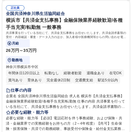
人チャットボット対応など。 【1日の対応件数】■電話：月間一人当たり
施する予定です。独り立ち以降もしっかりフォローする体制を整えていま
平均100件前後■メール・手紙：同上40件前後 募集職種 中野本社【お客様
正社員
すのでご安心ください。 【当社について】キリングループの広報機能を担
全国共済神奈川県生活協同組合
相談室】お客様のお声をもとにより良い商品づくりへ貢献
う会社として、お客様との出会いを大切にし、磨き上げたホスピタリティ
を込めてコミュニケーションをとりながら広報関連業務を行っておりま
横浜市【共済金支払事務】金融保険業界経験歓迎/各種
す。 学歴・資格 学歴：大学院 大学 高専 短大 専修学校 高校 語学力： 資
手当充実/転勤無 一般事務
格：
共済事業を行っている当社にて、共済金支払事務をお任せいたします。共済金請求書類の
受付・内容確認・審査・データ入力のほか、加入者様や医療機関等からの問い合わせ電話
対応や書類発送等を担当します。
月給
26万円～35万円
勤務地
神奈川県横浜市中区
年間休日120日以上
転勤なし
経験者歓迎
退職金あり
在宅OK
賞与あり
育休あり
完全週休2日制
交通費支給
駅近5分以内
土日祝休み
仕事の内容
企業名 全国共済神奈川県生活協同組合 求人名 横浜市【共済金支払事務】
金融保険業界経験歓迎/各種手当充実/転勤無 仕事の内容 共済事業を行って
いる当社にて、共済金支払事務をお任せいたします。共済金請求書類の受
付・内容確認・審査・データ入力のほか、加入者様や医療機関等からの問
必要な経験・能力等
い合わせ電話対応や書類発送等を担当します。 ■共済金請求書類の受付、
必要な経験・能力等 【必須】電話応対を伴う事務経験、および保険・共
内容確認、および共済金支払に関する審査・事務処理業務全般を担当 ■専
済・金融業界での実務経験をお持ちの方（2～4年程度）【尚可】生命保
用システムへのデータ入力、各種必要書類の作成・発送作業 ■加入者様や
険・損害保険・共済での勤務経験、事故受付や保険金・給付金支払業務経