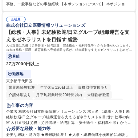
メンバーの業務サポート 【将来的には】 ■月次決算補助 ■四半期・年次決
事務、一般事務などの事務経験 【本ポジションについて】 本ポジション
算補助 ■有価証券報告書など開示資料作成補助 ■海外子会社を含む連結決
の魅力は、プライム上場企業の経理部門で、未経験から経理キャリアをス
算補助 ※3～5年程度を目安に、徐々に決算業務へ業務範囲を広げていく
タートできる点です。まずは仕訳入力や振込業務など基礎的な業務から担
想定です。 募集職種 未経験歓迎【経理/みなとみらい】プライム上場/残業
正社員
当し、3～5年をかけて月次決算・四半期決算・開示資料作成補助などへス
株式会社日立医薬情報ソリューションズ
ほぼなし/年休123日
テップアップできます。また、残業は通常月ほぼなく、決算月でも10時間
未満のため、無理なく経理として専門性を身につけられる環境です。 学
【総務・人事】未経験歓迎/日立グループ/組織運営を支
歴・資格 学歴：大学院 大学 高専 短大 専修学校 高校 語学力： 資格：日商
えるゼネラリストを目指す 総務
簿記検定1級 日商簿記検定2級
入社直後は労務（労務管理・給与計算・安全衛生・福利厚生等）からお任せいたします。
将来は総務・採用・教育業務へ守備範囲を広げ、組織運営を支えるゼネラリストをめざせ
ます。
月給
27万7000円以上
勤務地
東京都千代田区
業界未経験歓迎
年間休日120日以上
資格取得支援あり
介護休暇あり
月平均残業時間20時間以内
未経験者歓迎
住宅手当あり
時短勤務あり
退職金あり
在宅OK
賞与あり
仕事の内容
育休あり
完全週休2日制
交通費支給
土日祝休み
寮・社宅あり
企業名 株式会社日立医薬情報ソリューションズ 求人名 【総務・人事】未
経験歓迎/日立グループ/組織運営を支えるゼネラリストを目指す 仕事の内
容 入社直後は労務（労務管理・給与計算・安全衛生・福利厚生等）からお
任せいたします。将来は総務・採用・教育業務へ守備範囲を広げ、組織運
必要な経験・能力等
営を支えるゼネラリストをめざせます。 ・初期業務：労働時間管理、給与
必要な経験・能力等 ★未経験歓迎！ ★人事・総務領域を横断的に経験し