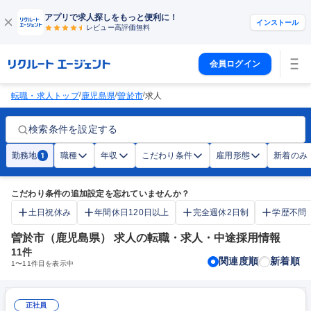
アプリで求人探しをもっと便利に！
インストール
レビュー高評価
無料
会員ログイン
/
/
/
転職・求人トップ
鹿児島県
曽於市
求人
検索条件を設定する
勤務地
職種
年収
こだわり条件
雇用形態
新着のみ
1
こだわり条件の追加設定を忘れていませんか？
土日祝休み
年間休日120日以上
完全週休2日制
学歴不問
曽於市（鹿児島県） 求人の転職・求人・中途採用情報
11
件
関連度順
新着順
1
〜
11
件目を表示中
正社員