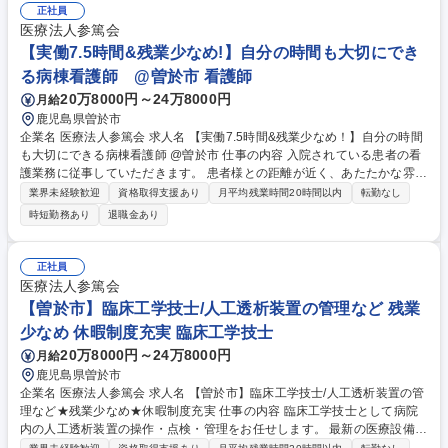
正社員
医療法人参篤会
【実働7.5時間&残業少なめ!】自分の時間も大切にでき
る病棟看護師 @曽於市 看護師
20万8000円～24万8000円
月給
鹿児島県曽於市
企業名 医療法人参篤会 求人名 【実働7.5時間&残業少なめ！】自分の時間
も大切にできる病棟看護師 @曽於市 仕事の内容 入院されている患者の看
護業務に従事していただきます。 患者様との距離が近く、あたたかな雰囲
気での勤務可能です！ 【仕事内容】 ■看護師業務全般 ・診療科目：内科
業界未経験歓迎
資格取得支援あり
月平均残業時間20時間以内
転勤なし
メイン ・病床数：約60床（病棟数は3棟） ・夜勤は2~6回/月程度（各病
時短勤務あり
退職金あり
棟2名 計6名体制）※夜勤回数は相談可 【変更の範囲】変更なし 募集職種
【実働7.5時間&残業少なめ！】自分の時間も大切にできる病棟看護師 @
曽於市
正社員
医療法人参篤会
【曽於市】臨床工学技士/人工透析装置の管理など 残業
少なめ 休暇制度充実 臨床工学技士
20万8000円～24万8000円
月給
鹿児島県曽於市
企業名 医療法人参篤会 求人名 【曽於市】臨床工学技士/人工透析装置の管
理など★残業少なめ★休暇制度充実 仕事の内容 臨床工学技士として病院
内の人工透析装置の操作・点検・管理をお任せします。 最新の医療設備を
活用し、地域医療サービス向上に貢献します！ 【主な業務】 ・人工透析