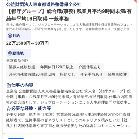
公益財団法人東京都道路整備保全公社
待され。組織を支えるスペシャリストとして、チームに貢献し、結果的に
社員から頼られる存在になることができます。平均19:30の退勤以降の業
【都庁グループ】総合職(事務) 残業月平均9時間未満/有
務の持ち帰りも禁止されており、メリハリのある働き方となります。 学
給年平均16日取得 一般事務
歴・資格 学歴：大学院 大学 高専 短大 語学力： 資格：
当社の総合職として、ジョブローテーションによる人事経理部門や収益事業等のフロント
部門の部署等幅広い部署での業務をお任せいたします。研修制度やキャリア支援が充実し
ております！ ※下記業務詳細
月給
22万1500円～30万円
勤務地
東京都新宿区
業界未経験歓迎
年間休日120日以上
介護休暇あり
月平均残業時間20時間以内
転勤なし
住宅手当あり
経験者歓迎
研修あり
退職金あり
賞与あり
完全週休2日制
交通費支給
仕事の内容
駅近5分以内
資格取得手当あり
食事補助あり
企業名 公益財団法人東京都道路整備保全公社 求人名 【都庁グループ】総
合職（事務）◇残業月平均9時間未満／有給年平均16日取得 仕事の内容 当
社の総合職として、ジョブローテーションによる人事経理部門や収益事業
等のフロント部門の部署等幅広い部署での業務をお任せいたします。研修
必要な経験・能力等
制度やキャリア支援が充実しております！ ※下記業務詳細 【業務詳細】■
必要な経験・能力等 【歓迎】営業経験or総務/人事/経理経験or官公庁職員
管理部門：広報、人事、経理など当公社の運営に係る管理業務 ■収益部
経験者で、道路事業のゼネラリストとしてのキャリアを積みたい方【社
門：駐車場の新規開拓、管理運営、新宿駅西口広場の「イベントコーナ
風】社内関係部署や東京都と連携が必要なため綿密にコミュニケーション
ー」などの管理運営 ■道路部門：整備の急がれる骨格幹線道路や木造住宅
を図っています。 【業務の魅力】■幅広く携われる：総合職（事務）で
密集地域の特定整備路線の用地取得、道路に関する普及啓発事業、都内の
は、駐車場の管理運営や道路用地の取得、公益財団法人の中枢を担う管理