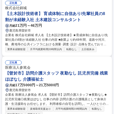
鈑金、架台等、製作全般の業務 【作業環境】最新技術を取り入れた環境で
正社員
技術向上に邁進できます。 ※将来的には希望により設計や他部署に挑戦す
株式会社錦城
ることも可能です。 募集職種 [鹿児島県/曽於市]機械オペレーター/転勤無/
【土木設計技術者】 育成体制に自信あり/先輩社員の8
残業5h/鹿児島で腰を据えて働ける◎
割が未経験入社 土木建設コンサルタント
21万円～46万円
月給
鹿児島県曽於市
企業名 株式会社錦城 求人名 【土木設計技術者】★育成体制に自信あり/先
輩社員の8割が未経験入社 仕事の内容 ■創業より約48年間、道路や河川、
橋、農地等の公共インフラにおける測量･調査･設計･点検を営んでおりま
す。当社の将来の技術者として、まずは補佐業務からお任せします。先輩
業界未経験歓迎
月平均残業時間20時間以内
転勤なし
土日祝休み
社員の8割が未経験入社です！ 【業務内容】■詳細設計図・数量計算書・
施工計画書等の作成 ■法的手続き ■ＣＡＤを使った図面作成、顧客（官公
庁職員）との折衝、協議報告書作成 ■その他事務作業 (先輩社員との同行･
正社員
書類作成等事務作業･各種勉強会への参加 など ★いずれも建設プロジェク
医療法人参篤会
トの安全性･効率性を確保する為に重要な仕事です！地方のインフラを守
【曽於市】訪問介護スタッフ 夜勤なし 託児所完備 残業
るやりがいのある仕事です。 募集職種 【土木設計技術者】★育成体制に
ほぼなし 介護福祉士
自信あり/先輩社員の8割が未経験入社
17万5000円～21万5000円
月給
鹿児島県曽於市
企業名 医療法人参篤会 求人名 【曽於市】訪問介護スタッフ★夜勤なし★
託児所完備◎残業ほぼなし 仕事の内容 訪問介護の介護職員として身体介
護・生活援助をお任せします。 利用者様の自宅を訪問し、一人ひとりの状
況や生活習慣を尊重しながら、自立支援と生活の質の向上を目指します。
業界未経験歓迎
資格取得支援あり
月平均残業時間20時間以内
転勤なし
【主な業務】※訪問は社用車（AT）を使用します。 ・身体介護：入浴、