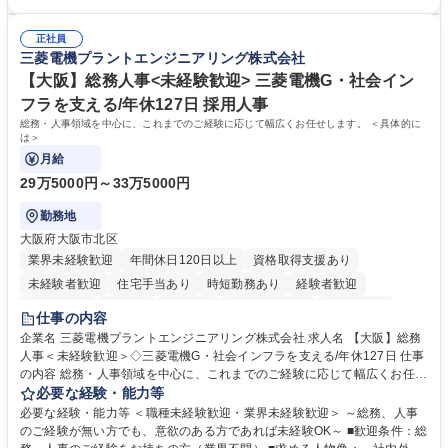
医療機関等からの各種問い合わせに対する丁寧かつ迅速な電話応対 ■現場
験がある方 【求める人物像】■相手の立場に立った丁寧な対応ができる方
調査の対応および業務プロセスの改善活動 【業務内容の変更範囲】当社の
■チームワークを大切にし、素直に学べる方★外勤の保険営業から内勤事
指定する業務 募集職種 横浜市【共済金支払事務】金融保険業界経験歓迎/
正社員
務へのキャリアチェンジ希望者も大歓迎です！ 学歴・資格 学歴：大学院
三菱電機プラントエンジニアリング株式会社
各種手当充実/転勤無
大学 高専 短大 専修学校 高校 語学力： 資格：
【大阪】総務人事<未経験歓迎> 三菱電機G・社会イン
フラを支える/年休127日 採用人事
総務・人事領域を中心に、これまでのご経験に応じて幅広くお任せします。 ＜具体的に
は＞
月給
29万5000円～33万5000円
勤務地
大阪府大阪市北区
業界未経験歓迎
年間休日120日以上
資格取得支援あり
未経験者歓迎
住宅手当あり
時短勤務あり
経験者歓迎
退職金あり
在宅OK
賞与あり
完全週休2日制
交通費支給
仕事の内容
駅近5分以内
土日祝休み
服装自由
寮・社宅あり
食事補助あり
企業名 三菱電機プラントエンジニアリング株式会社 求人名 【大阪】総務
人事＜未経験歓迎＞◇三菱電機G・社会インフラを支える/年休127日 仕事
の内容 総務・人事領域を中心に、これまでのご経験に応じて幅広くお任せ
します。 ＜具体的には＞ ・総務/人事労務（給与・社保・勤怠管理など）
必要な経験・能力等
・採用・教育研修 ・福利厚生運用 など ※基本的には事務所勤務ですが、
必要な経験・能力等 ＜職種未経験歓迎・業界未経験歓迎＞ ～総務、人事
採用や教育等の業務内容により、関西圏以外への日帰り・宿泊を伴う国内
のご経験が無い方でも、意欲のある方であれば未経験OK～ ■歓迎条件：総
出張もございます。 ※担当業務を持ちつつ、お互いに助け合いながら、総