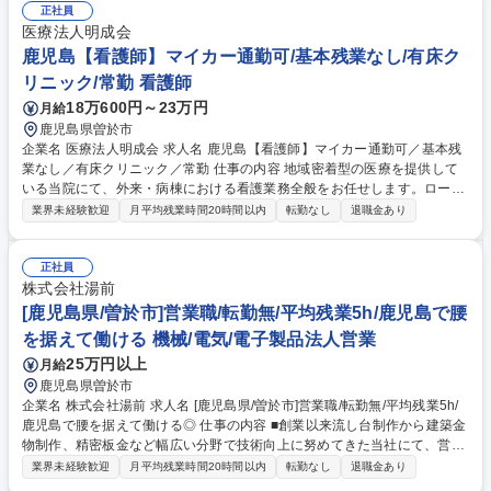
更の範囲】変更なし 募集職種 【曽於市】病院の調理補助★未経験歓迎★
正社員
残業ほぼなし★充実した手当と福利厚生
医療法人明成会
鹿児島【看護師】マイカー通勤可/基本残業なし/有床ク
リニック/常勤 看護師
18万600円～23万円
月給
鹿児島県曽於市
企業名 医療法人明成会 求人名 鹿児島【看護師】マイカー通勤可／基本残
業なし／有床クリニック／常勤 仕事の内容 地域密着型の医療を提供して
いる当院にて、外来・病棟における看護業務全般をお任せします。ローテ
ーション勤務が基本ですが、ご希望に応じて柔軟に検討可能です。地域医
業界未経験歓迎
月平均残業時間20時間以内
転勤なし
退職金あり
療に貢献できるやりがいのある環境です。 ■具体的な業務：医師の診療補
助、医師の指示に基づく検温、投薬、注射等、採血、点滴、血圧測定、消
毒等の処置、その他付随する看護業務全般 ※今回は常勤として、日勤およ
正社員
び夜勤（月３回～４回程度）のいずれにも対応可能な方を募集いたしま
株式会社湯前
す。外来や病棟はローテーション勤務が基本となりますが、外来のみや病
[鹿児島県/曽於市]営業職/転勤無/平均残業5h/鹿児島で腰
棟のみ等のご希望も柔軟に検討します。 【業務内容の変更範囲】当社の指
を据えて働ける 機械/電気/電子製品法人営業
定する業務 募集職種 鹿児島【看護師】マイカー通勤可／基本残業なし／
25万円以上
月給
有床クリニック／常勤
鹿児島県曽於市
企業名 株式会社湯前 求人名 [鹿児島県/曽於市]営業職/転勤無/平均残業5h/
鹿児島で腰を据えて働ける◎ 仕事の内容 ■創業以来流し台制作から建築金
物制作、精密板金など幅広い分野で技術向上に努めてきた当社にて、営業
として新たな業界への販路拡大に向けた、新規顧客への営業活動をご担当
業界未経験歓迎
月平均残業時間20時間以内
転勤なし
退職金あり
頂きます！ ■実力次第でどんどんキャリアアップ出来る環境★ 【顧客】主