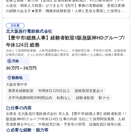
必要な経験・能力等 【必須】普通自動車運転免許、PCの基本操作（メー
Xによる注文対応、Web発注データのプリントアウト、各仕入先・協力会
ル送信・簡単入力程度）ができる方【尚可】事務の実務経験、受発注業務
社への発注および加工依頼等 ■納品書・請求書の作成および発送手配 ■商
の経験のある方★業界・職種未経験歓迎！人柄と意欲を重視した採用を行
品手配・在庫確認・納期調整 ■電話・メールでの問い合わせ対応および付
っています。 【要件】未経験歓迎！未経験からスタートして長く勤務する
随する事務全般 ※高度なPCスキルは不要です。【業務内容の変更範囲】
社員が多数在籍しています。 【求める人物像】納期優先の業界のため状況
当社の指定する業務 募集職種 東京都品川区【営業アシスタント】未経験O
正社員
変化に臨機応変かつ柔軟に対応できる方、約束を守り正確に作業を進めら
北大阪急行電鉄株式会社
K◆受発注・事務◆年間休日130日
れる方を求めています。高度なPCスキルや関数知識は一切不要です。丁
寧な指導体制が整っているため、安心してお仕事をスタートしていただけ
【豊中市/総務人事】経験者歓迎!/阪急阪神HDグループ/
ます。 学歴・資格 学歴：大学院 大学 高専 短大 専修学校 高校 語学力：
年休124日 総務
資格：
当社にて採用関係業務、人材育成業務を中心に、中期経営計画・予算等の管理、設備投資
計画等の策定、さらに社内の重要会議の運営等、経営の根幹となる幅広い総務人事業務全
般を担当していただきます。
月給
30万円～38万円
勤務地
大阪府豊中市
業界未経験歓迎
年間休日120日以上
資格取得支援あり
月平均残業時間20時間以内
転勤なし
経験者歓迎
駅ナカ
退職金あり
完全週休2日制
交通費支給
駅近5分以内
仕事の内容
土日祝休み
服装自由
昼食補助あり
食事補助あり
企業名 北大阪急行電鉄株式会社 求人名 【豊中市/総務人事】経験者歓迎！/
阪急阪神HDグループ/年休124日 仕事の内容 当社にて採用関係業務、人材
育成業務を中心に、中期経営計画・予算等の管理、設備投資計画等の策
定、さらに社内の重要会議の運営等、経営の根幹となる幅広い総務人事業
必要な経験・能力等