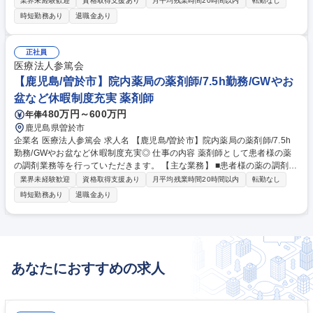
業界未経験歓迎
資格取得支援あり
月平均残業時間20時間以内
転勤なし
装置の操作/設定/管理/保守点検 ・機器トラブル対応/調整業務 ※医師の指
時短勤務あり
退職金あり
示に基づく 【変更の範囲】変更なし 募集職種 【曽於市】臨床工学技士/人
工透析装置の管理など★残業少なめ★休暇制度充実
正社員
医療法人参篤会
【鹿児島/曽於市】院内薬局の薬剤師/7.5h勤務/GWやお
盆など休暇制度充実 薬剤師
480万円～600万円
年俸
鹿児島県曽於市
企業名 医療法人参篤会 求人名 【鹿児島/曽於市】院内薬局の薬剤師/7.5h
勤務/GWやお盆など休暇制度充実◎ 仕事の内容 薬剤師として患者様の薬
の調剤業務等を行っていただきます。 【主な業務】 ■患者様の薬の調剤 ■
服薬指導 ■薬の管理 等 ★わからないことも先輩に聞いてすぐに解決でき
業界未経験歓迎
資格取得支援あり
月平均残業時間20時間以内
転勤なし
る環境なので安心で す★ 明るく楽しい雰囲気の中で、先輩薬剤師から教
時短勤務あり
退職金あり
わりながら業務を覚えていきましょう！ 【変更の範囲】変更なし 募集職
種 【鹿児島/曽於市】院内薬局の薬剤師/7.5h勤務/GWやお盆など休暇制度
充実◎
あなたにおすすめの求人