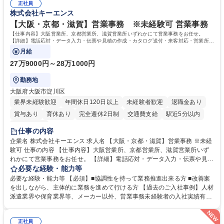
正社員
株式会社キーエンス
【大阪・京都・滋賀】営業事務 ※未経験可 営業事務
【仕事内容】大阪営業所、京都営業所、滋賀営業所いずれかにて営業事務をお任せ。
【詳細】電話応対・データ入力・伝票や見積の作成・カタログ送付・来客対応・営業所内
で発生する事務業務や業務改善をお任せ。
月給
27万9000円～28万1000円
勤務地
大阪府大阪市淀川区
業界未経験歓迎
年間休日120日以上
未経験者歓迎
退職金あり
賞与あり
育休あり
完全週休2日制
交通費支給
駅近5分以内
土日祝休み
仕事の内容
企業名 株式会社キーエンス 求人名 【大阪・京都・滋賀】営業事務 ※未経
験可 仕事の内容 【仕事内容】大阪営業所、京都営業所、滋賀営業所いず
れかにて営業事務をお任せ。 【詳細】電話応対・データ入力・伝票や見積
の作成・カタログ送付・来客対応・営業所内で発生する事務業務や業務改
必要な経験・能力等
善をお任せ。 【教育制度】ご入社後、育成担当とペアになりながらOJTに
必要な経験・能力等 【必須】■協調性を持って業務推進出来る方 ■改善案
て業務を覚えていただくことが可能です。業務システムがきちんと構築さ
を出しながら、主体的に業務を進めて行ける方 【過去のご入社事例】人材
れているため、スムーズに仕事に慣れることができる環境です。また、
派遣業界や保育業界等、メーカー以外、営業事務未経験者の入社実績有
「チームで成果を出す文化」があり、良いやり方を積極的に共有しながら
【当社の事務職について】単なる事務ではなく主体性を発揮したサポート
常に改善を目指す風土のため、安心して業務に取り組んでいただけます。
により、キーエンスの付加価値向上に貢献します。ベースの定型業務に加
募集職種 【大阪・京都・滋賀】営業事務 ※未経験可
正社員
えて、お客様や社員の状況に合わせ、能動的なサポート、改善の動きも期