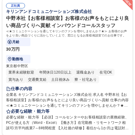
日入社◆【渋谷/一般事務】未経験歓迎/年休124日/残業ほぼ無
両立が可能 ■有給取得を積極的に推奨、年間10日程度の取得実績 ■1ヶ月
正社員
のOJTで業務を習得可能、未経験でもしっかりサポート 学歴・資格 学
キリンアンドコミュニケーションズ株式会社
歴：大学院 大学 高専 短大 語学力： 資格：
中野本社【お客様相談室】お客様のお声をもとにより良
い商品づくりへ貢献 インバウンドコールスタッフ
≪★コミュニケーションを通してキリンのファンを増やしませんか？★≫ お客様のお声
をより良い商品づくりに活かしていく上で、窓口となるお客様相談室でのお仕事です。
月給
30万円
勤務地
東京都中野区
業界未経験歓迎
年間休日120日以上
退職金あり
在宅OK
賞与あり
交通費支給
土日祝休み
寮・社宅あり
仕事の内容
企業名 キリンアンドコミュニケーションズ株式会社 求人名 中野本社【お
客様相談室】お客様のお声をもとにより良い商品づくりへ貢献 仕事の内容
≪★コミュニケーションを通してキリンのファンを増やしませんか？★≫
お客様のお声をより良い商品づくりに活かしていく上で、窓口となるお客
必要な経験・能力等
様相談室でのお仕事です。 日々お客様からいただくキリングループへのご
必要な経験・能力等 【必須】コールセンターやお客様相談室の業務経験、
意見を、企業活動に活かしています。お客様からの声に迅速かつ誠意をも
PCが使える方（Word・Excel）【働き方】在宅勤務・リモートワーク相
って対応、情報提供するとともにグループ内活動に反映しています。 【具
談可/月平均残業7～8時間程度 【入社後の研修】着任から1か月は電話対応
体的には】電話応対、メール、お手紙対応、ご指摘品調査報告書作成、有
のOJTを中心に実施し、電話対応に慣れた段階でメール・手紙のOJTを実