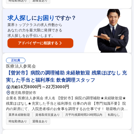
時短勤務あり
退職金あり
排泄、食事、移動など ・生活援助：掃除、洗濯、調理、買い物などの家事
【変更の範囲】変更なし 募集職種 【曽於市】訪問介護スタッフ★夜勤な
し★託児所完備◎残業ほぼなし
求人探し
お困り
に
ですか？
業界トップクラスの求人件数から
あなたの力を最大限に発揮できる
求人探しをお手伝いします。
アドバイザーに相談する
正社員
医療法人参篤会
【曽於市】病院の調理補助 未経験歓迎 残業ほぼなし 充
実した手当と福利厚生 飲食調理スタッフ
16万8000円～22万3000円
月給
鹿児島県曽於市
企業名 医療法人参篤会 求人名 【曽於市】病院の調理補助★未経験歓迎★
残業ほぼなし★充実した手当と福利厚生 仕事の内容 【専門知識不要】 院
内の厨房にて、入院患者様のお食事を調理するお仕事です！ 朝昼晩の決ま
った時間に合わせて提供できるようサポートいただきます 【主な仕事内
業界未経験歓迎
資格取得支援あり
月平均残業時間20時間以内
転勤なし
容】 ・調理補助：工場で加工済の食材が届くので再加熱の調理が中心 ・
時短勤務あり
退職金あり
盛り付け：入院患者様ごとの献立と食事量を確認→計量・盛り付け ・食器
洗浄 ★季節や行事ごとのお料理やおやつが患者様からも好評です★ 【変