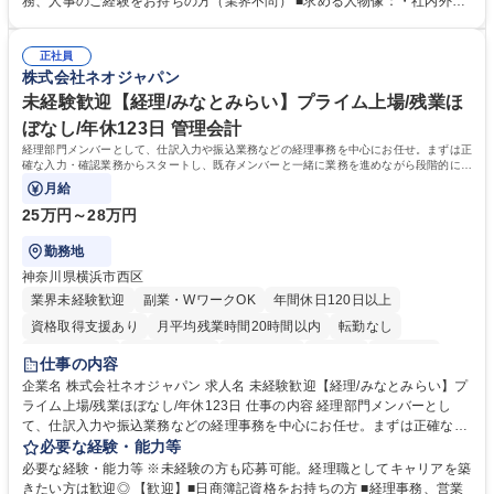
務、人事のご経験をお持ちの方（業界不問） ■求める人物像：・社内外の
務部という組織として協力しながら進める体制です。 募集職種 【大阪】
関係各部門との調整を率先して行い、業務を円滑に遂行できる協調性やコ
総務人事＜未経験歓迎＞◇三菱電機G・社会インフラを支える/年休127日
ミュニケーション能力を持っている方 ・人事総務領域に興味がありゼネラ
正社員
リスト志向をお持ちの方 学歴・資格 学歴：大学院 大学 語学力： 資格：
株式会社ネオジャパン
未経験歓迎【経理/みなとみらい】プライム上場/残業ほ
ぼなし/年休123日 管理会計
経理部門メンバーとして、仕訳入力や振込業務などの経理事務を中心にお任せ。まずは正
確な入力・確認業務からスタートし、既存メンバーと一緒に業務を進めながら段階的に経
理知識を身につけていただきます。
月給
25万円～28万円
勤務地
神奈川県横浜市西区
業界未経験歓迎
副業・WワークOK
年間休日120日以上
資格取得支援あり
月平均残業時間20時間以内
転勤なし
未経験者歓迎
時短勤務あり
退職金あり
在宅OK
賞与あり
仕事の内容
完全週休2日制
交通費支給
駅近5分以内
土日祝休み
服装自由
企業名 株式会社ネオジャパン 求人名 未経験歓迎【経理/みなとみらい】プ
ライム上場/残業ほぼなし/年休123日 仕事の内容 経理部門メンバーとし
寮・社宅あり
て、仕訳入力や振込業務などの経理事務を中心にお任せ。まずは正確な入
力・確認業務からスタートし、既存メンバーと一緒に業務を進めながら段
必要な経験・能力等
階的に経理知識を身につけていただきます。 【具体的には】 ■社内稟議に
必要な経験・能力等 ※未経験の方も応募可能。経理職としてキャリアを築
基づく仕訳入力 ■月末の振込業務 ■明細作成 ■伝票処理、記帳業務 ■既存
きたい方は歓迎◎ 【歓迎】■日商簿記資格をお持ちの方 ■経理事務、営業