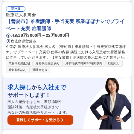
に機械関連の工場や半導体・建築金物を取り扱っている工場がメインとな
ります。 【用途】半導体関連の部品や、EV関連装置、建築金物等 【環
正社員
境】業界の知識がある方や、ご経験がある方であれば裁量高く営業活動に
医療法人参篤会
従事できる環境です◎ 募集職種 [鹿児島県/曽於市]営業職/転勤無/平均残業
【曽於市】准看護師・手当充実 残業ほぼナシでプライ
5h/鹿児島で腰を据えて働ける◎
ベート充実 准看護師
18万3000円～22万8000円
月給
鹿児島県曽於市
企業名 医療法人参篤会 求人名 【曽於市】准看護師・手当充実◎残業ほぼ
ナシでプライベート充実◎ 仕事の内容 病院における入院患者の看護業務
に従事していただきます。 【主な業務】※医師の指示に基づき業務いただ
きます。 ■医師の診療介助 ■検温 ■注射 等 ・病床数：約60床（病棟数は3
業界未経験歓迎
資格取得支援あり
月平均残業時間20時間以内
転勤なし
棟） ・夜勤は2~6回/月程度（各病棟2名 計6名体制）※夜勤回数は相談可
時短勤務あり
退職金あり
患者様との距離が近く、直接感謝の言葉をいただけることもあります 【変
更の範囲】なし 募集職種 【曽於市】准看護師・手当充実◎残業ほぼナシ
でプライベート充実◎
求人探し
入社まで
から
サポートします！
求人の紹介をはじめ、書類添削や
面談対策、内定後の手続きまで
あなたの転職活動をサポートします。
登録してサポートを受ける