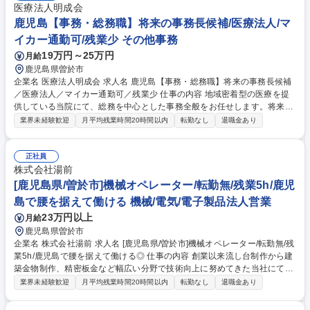
医療法人明成会
鹿児島【事務・総務職】将来の事務長候補/医療法人/マ
イカー通勤可/残業少 その他事務
19万円～25万円
月給
鹿児島県曽於市
企業名 医療法人明成会 求人名 鹿児島【事務・総務職】将来の事務長候補
／医療法人／マイカー通勤可／残業少 仕事の内容 地域密着型の医療を提
供している当院にて、総務を中心とした事務全般をお任せします。将来の
事務長候補として、幅広い業務を通じてステップアップが可能な環境で
業界未経験歓迎
月平均残業時間20時間以内
転勤なし
退職金あり
す。安定した基盤で長期的なキャリアを築けます。 ■総務業務全般（勤怠
管理、備品管理、各種院内調整等のサポート業務全般）■医療事務業務の
補助および業務理解（受付対応、レセプト業務のサポート等）■その他、
正社員
院内運営に関わる付随業務全般※将来の事務長候補としての活躍を見据
株式会社湯前
え、院内運営の幅広い業務に携わります。３ヶ月に１回程度休日当番がご
[鹿児島県/曽於市]機械オペレーター/転勤無/残業5h/鹿児
ざいます。未経験業務も丁寧に指導します。【業務内容の変更範囲】当社
島で腰を据えて働ける 機械/電気/電子製品法人営業
の指定する業務 募集職種 鹿児島【事務・総務職】将来の事務長候補／医
23万円以上
月給
療法人／マイカー通勤可／残業少
鹿児島県曽於市
企業名 株式会社湯前 求人名 [鹿児島県/曽於市]機械オペレーター/転勤無/残
業5h/鹿児島で腰を据えて働ける◎ 仕事の内容 創業以来流し台制作から建
築金物制作、精密板金など幅広い分野で技術向上に努めてきた当社にて、
機械オペレーターとして金属加工に関わる各種製造業務をお任せします。
業界未経験歓迎
月平均残業時間20時間以内
転勤なし
退職金あり
精密板金加工における金属加工機械の操作を担当頂きます。 ■金属加工機
械の操作:プレス、レーザー加工機などの精密機械のオペレーション業務 ■