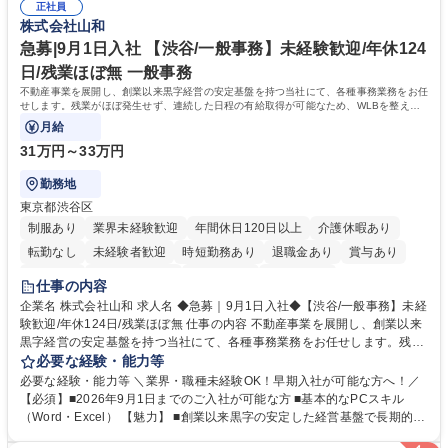
道路施設や道路工事現場の見学ツアー事業 ※入社後は上記いずれかの部門
正社員
部門など多岐に渡る業務を経験できます。 ■様々なプロジェクト：駐車場
株式会社山和
へ配属。※業務内容変更の範囲：会社の定める業務 募集職種 【都庁グル
事業の他、新宿駅西口広場内に設置された照明を兼ねた広告「ブライトサ
ープ】総合職（事務）◇残業月平均9時間未満／有給年平均16日取得
イン」の管理運営を行うなど、事業収益を生み出す活動を積極的に行って
急募|9月1日入社 【渋谷/一般事務】未経験歓迎/年休124
います。 学歴・資格 学歴：大学院 大学 高専 短大 専修学校 高校 語学力：
日/残業ほぼ無 一般事務
資格：
不動産事業を展開し、創業以来黒字経営の安定基盤を持つ当社にて、各種事務業務をお任
せします。残業がほぼ発生せず、連続した日程の有給取得が可能なため、WLBを整えた
い方にお勧めの環境です！
月給
31万円～33万円
勤務地
東京都渋谷区
制服あり
業界未経験歓迎
年間休日120日以上
介護休暇あり
転勤なし
未経験者歓迎
時短勤務あり
退職金あり
賞与あり
育休あり
完全週休2日制
交通費支給
土日祝休み
仕事の内容
企業名 株式会社山和 求人名 ◆急募｜9月1日入社◆【渋谷/一般事務】未経
験歓迎/年休124日/残業ほぼ無 仕事の内容 不動産事業を展開し、創業以来
黒字経営の安定基盤を持つ当社にて、各種事務業務をお任せします。残業
がほぼ発生せず、連続した日程の有給取得が可能なため、WLBを整えたい
必要な経験・能力等
方にお勧めの環境です！ 入社後はOJTを通じて丁寧に研修を行いますの
必要な経験・能力等 ＼業界・職種未経験OK！早期入社が可能な方へ！／
で、事務未経験の方でも安心して臨むことができます。 【業務詳細】■電
【必須】■2026年9月1日までのご入社が可能な方 ■基本的なPCスキル
話・来客対応 ■物件の鍵や社内の備品管理 ■データ入力や書類作成 ■契約
（Word・Excel） 【魅力】 ■創業以来黒字の安定した経営基盤で長期的に
書などのファイリング ■郵送物の仕訳・発送 など 募集職種 ◆急募｜9月1
安心して働ける環境 ■残業ほぼなしで働きやすさ抜群、プライベートとの