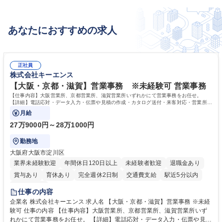
あなたにおすすめの求人
正社員
株式会社キーエンス
【大阪・京都・滋賀】営業事務 ※未経験可 営業事務
【仕事内容】大阪営業所、京都営業所、滋賀営業所いずれかにて営業事務をお任せ。
【詳細】電話応対・データ入力・伝票や見積の作成・カタログ送付・来客対応・営業所内
で発生する事務業務や業務改善をお任せ。
月給
27万9000円～28万1000円
勤務地
大阪府大阪市淀川区
業界未経験歓迎
年間休日120日以上
未経験者歓迎
退職金あり
賞与あり
育休あり
完全週休2日制
交通費支給
駅近5分以内
土日祝休み
仕事の内容
企業名 株式会社キーエンス 求人名 【大阪・京都・滋賀】営業事務 ※未経
験可 仕事の内容 【仕事内容】大阪営業所、京都営業所、滋賀営業所いず
れかにて営業事務をお任せ。 【詳細】電話応対・データ入力・伝票や見積