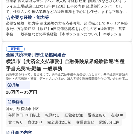
企業名 株式会社ネオジャパン 求人名 未経験歓迎【経理/みなとみらい】プ
ライム上場/残業ほぼなし/年休123日 仕事の内容 経理部門メンバーとし
寮・社宅あり
て、仕訳入力や振込業務などの経理事務を中心にお任せ。まずは正確な入
力・確認業務からスタートし、既存メンバーと一緒に業務を進めながら段
必要な経験・能力等
階的に経理知識を身につけていただきます。 【具体的には】 ■社内稟議に
必要な経験・能力等 ※未経験の方も応募可能。経理職としてキャリアを築
基づく仕訳入力 ■月末の振込業務 ■明細作成 ■伝票処理、記帳業務 ■既存
きたい方は歓迎◎ 【歓迎】■日商簿記資格をお持ちの方 ■経理事務、営業
メンバーの業務サポート 【将来的には】 ■月次決算補助 ■四半期・年次決
事務、一般事務などの事務経験 【本ポジションについて】 本ポジション
算補助 ■有価証券報告書など開示資料作成補助 ■海外子会社を含む連結決
の魅力は、プライム上場企業の経理部門で、未経験から経理キャリアをス
算補助 ※3～5年程度を目安に、徐々に決算業務へ業務範囲を広げていく
タートできる点です。まずは仕訳入力や振込業務など基礎的な業務から担
想定です。 募集職種 未経験歓迎【経理/みなとみらい】プライム上場/残業
正社員
当し、3～5年をかけて月次決算・四半期決算・開示資料作成補助などへス
全国共済神奈川県生活協同組合
ほぼなし/年休123日
テップアップできます。また、残業は通常月ほぼなく、決算月でも10時間
未満のため、無理なく経理として専門性を身につけられる環境です。 学
横浜市【共済金支払事務】金融保険業界経験歓迎/各種
歴・資格 学歴：大学院 大学 高専 短大 専修学校 高校 語学力： 資格：日商
手当充実/転勤無 一般事務
簿記検定1級 日商簿記検定2級
共済事業を行っている当社にて、共済金支払事務をお任せいたします。共済金請求書類の
受付・内容確認・審査・データ入力のほか、加入者様や医療機関等からの問い合わせ電話
対応や書類発送等を担当します。
月給
26万円～35万円
勤務地
神奈川県横浜市中区
年間休日120日以上
転勤なし
経験者歓迎
退職金あり
在宅OK
賞与あり
育休あり
完全週休2日制
交通費支給
駅近5分以内
土日祝休み
仕事の内容