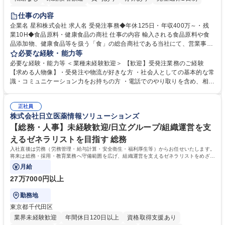
交通費支給
土日祝休み
仕事の内容
企業名 星和株式会社 求人名 受発注事務◆年休125日・年収400万～・残
業10H◆食品原料・健康食品の商社 仕事の内容 輸入される食品原料や食
品添加物、健康食品等を扱う「食」の総合商社である当社にて、営業事務
として営業サポートや書類作成、データ入力、電話対応などの業務をお任
必要な経験・能力等
せします。 ・受注／出荷指示／売上管理／仕入管理／在庫管理／お客様や
必要な経験・能力等 ＜業種未経験歓迎＞ 【歓迎】受発注業務のご経験
倉庫と電話確認など、販売に関わる事務、営業サポートをお願いします。
【求める人物像】・受発注や物流が好きな方 ・社会人としての基本的な常
・入社後は商品について覚えることから始め、先輩社員OJTと共に業務を
識・コミュニケーション力をお持ちの方 ・電話でのやり取りを含め、相手
進めて頂きます。未経験から始めた方も多数活躍中です。 [業務内容の変
の要件を正しく理解し対応できる方 ・数量・在庫・出荷数などの数値を正
更の範囲:会社の定める業務] 募集職種 受発注事務◆年休125日・年収400
確に扱う業務に抵抗がない方 ・PCを業務で日常的に使用しており、四則
万～・残業10H◆食品原料・健康食品の商社
正社員
演算ができる方 ・業務ルールや指示を理解し、行動できる方 学歴・資格
株式会社日立医薬情報ソリューションズ
学歴：大学院 大学 短大 語学力： 資格：
【総務・人事】未経験歓迎/日立グループ/組織運営を支
えるゼネラリストを目指す 総務
入社直後は労務（労務管理・給与計算・安全衛生・福利厚生等）からお任せいたします。
将来は総務・採用・教育業務へ守備範囲を広げ、組織運営を支えるゼネラリストをめざせ
ます。
月給
27万7000円以上
勤務地
東京都千代田区
業界未経験歓迎
年間休日120日以上
資格取得支援あり