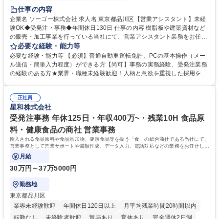
交通費支給
駅近5分以内
土日祝休み
仕事の内容
企業名 ソーゴー株式会社 求人名 東京都品川区【営業アシスタント】未経
験OK◆受発注・事務◆年間休日130日 仕事の内容 樹脂板や建築資材など
の販売・加工事業を行っている当社にて、営業アシスタント業務をお任せ
いたします。注文対応やWebデータの出力、各所への発注・加工依頼のほ
必要な経験・能力等
か、電話・メール対応等の事務業務を担当します。 ■受注・発注業務：FA
必要な経験・能力等 【必須】普通自動車運転免許、PCの基本操作（メー
Xによる注文対応、Web発注データのプリントアウト、各仕入先・協力会
ル送信・簡単入力程度）ができる方【尚可】事務の実務経験、受発注業務
社への発注および加工依頼等 ■納品書・請求書の作成および発送手配 ■商
の経験のある方★業界・職種未経験歓迎！人柄と意欲を重視した採用を行
品手配・在庫確認・納期調整 ■電話・メールでの問い合わせ対応および付
っています。 【要件】未経験歓迎！未経験からスタートして長く勤務する
随する事務全般 ※高度なPCスキルは不要です。【業務内容の変更範囲】
社員が多数在籍しています。 【求める人物像】納期優先の業界のため状況
当社の指定する業務 募集職種 東京都品川区【営業アシスタント】未経験O
正社員
変化に臨機応変かつ柔軟に対応できる方、約束を守り正確に作業を進めら
星和株式会社
K◆受発注・事務◆年間休日130日
れる方を求めています。高度なPCスキルや関数知識は一切不要です。丁
寧な指導体制が整っているため、安心してお仕事をスタートしていただけ
受発注事務 年休125日・年収400万~・残業10H 食品原
ます。 学歴・資格 学歴：大学院 大学 高専 短大 専修学校 高校 語学力：
料・健康食品の商社 営業事務
資格：
輸入される食品原料や食品添加物、健康食品等を扱う「食」の総合商社である当社にて、
営業事務として営業サポートや書類作成、データ入力、電話対応などの業務をお任せしま
す。
月給
30万円～37万5000円
勤務地
東京都品川区
業界未経験歓迎
年間休日120日以上
月平均残業時間20時間以内
転勤なし
未経験者歓迎
賞与あり
育休あり
完全週休2日制