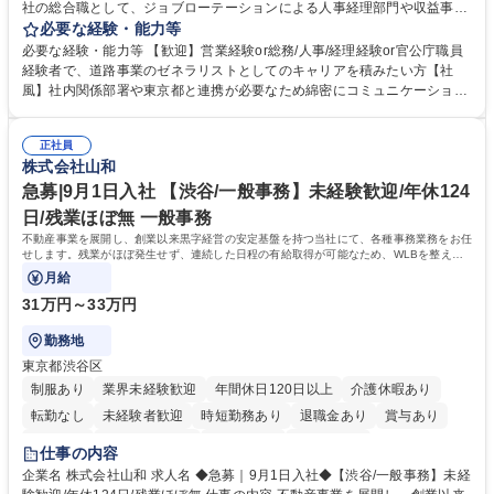
社の総合職として、ジョブローテーションによる人事経理部門や収益事業
等のフロント部門の部署等幅広い部署での業務をお任せいたします。研修
必要な経験・能力等
制度やキャリア支援が充実しております！ ※下記業務詳細 【業務詳細】■
必要な経験・能力等 【歓迎】営業経験or総務/人事/経理経験or官公庁職員
管理部門：広報、人事、経理など当公社の運営に係る管理業務 ■収益部
経験者で、道路事業のゼネラリストとしてのキャリアを積みたい方【社
門：駐車場の新規開拓、管理運営、新宿駅西口広場の「イベントコーナ
風】社内関係部署や東京都と連携が必要なため綿密にコミュニケーション
ー」などの管理運営 ■道路部門：整備の急がれる骨格幹線道路や木造住宅
を図っています。 【業務の魅力】■幅広く携われる：総合職（事務）で
密集地域の特定整備路線の用地取得、道路に関する普及啓発事業、都内の
は、駐車場の管理運営や道路用地の取得、公益財団法人の中枢を担う管理
道路施設や道路工事現場の見学ツアー事業 ※入社後は上記いずれかの部門
正社員
部門など多岐に渡る業務を経験できます。 ■様々なプロジェクト：駐車場
株式会社山和
へ配属。※業務内容変更の範囲：会社の定める業務 募集職種 【都庁グル
事業の他、新宿駅西口広場内に設置された照明を兼ねた広告「ブライトサ
ープ】総合職（事務）◇残業月平均9時間未満／有給年平均16日取得
イン」の管理運営を行うなど、事業収益を生み出す活動を積極的に行って
急募|9月1日入社 【渋谷/一般事務】未経験歓迎/年休124
います。 学歴・資格 学歴：大学院 大学 高専 短大 専修学校 高校 語学力：
日/残業ほぼ無 一般事務
資格：
不動産事業を展開し、創業以来黒字経営の安定基盤を持つ当社にて、各種事務業務をお任
せします。残業がほぼ発生せず、連続した日程の有給取得が可能なため、WLBを整えた
い方にお勧めの環境です！
月給
31万円～33万円
勤務地
東京都渋谷区
制服あり
業界未経験歓迎
年間休日120日以上
介護休暇あり
転勤なし
未経験者歓迎
時短勤務あり
退職金あり
賞与あり
育休あり
完全週休2日制
交通費支給
土日祝休み
仕事の内容
企業名 株式会社山和 求人名 ◆急募｜9月1日入社◆【渋谷/一般事務】未経