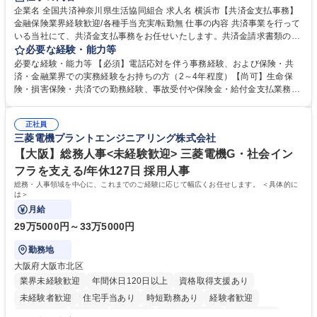
企業名 全国共済神奈川県生活協同組合 求人名 横浜市【共済金支払事務】
金融保険業界経験歓迎/各種手当充実/転勤無 仕事の内容 共済事業を行って
いる当社にて、共済金支払事務をお任せいたします。共済金請求書類の受
付・内容確認・審査・データ入力のほか、加入者様や医療機関等からの問
必要な経験・能力等
い合わせ電話対応や書類発送等を担当します。 ■共済金請求書類の受付、
必要な経験・能力等 【必須】電話応対を伴う事務経験、および保険・共
内容確認、および共済金支払に関する審査・事務処理業務全般を担当 ■専
済・金融業界での実務経験をお持ちの方（2～4年程度）【尚可】生命保
用システムへのデータ入力、各種必要書類の作成・発送作業 ■加入者様や
険・損害保険・共済での勤務経験、事故受付や保険金・給付金支払業務経
医療機関等からの各種問い合わせに対する丁寧かつ迅速な電話応対 ■現場
験がある方 【求める人物像】■相手の立場に立った丁寧な対応ができる方
調査の対応および業務プロセスの改善活動 【業務内容の変更範囲】当社の
■チームワークを大切にし、素直に学べる方★外勤の保険営業から内勤事
指定する業務 募集職種 横浜市【共済金支払事務】金融保険業界経験歓迎/
正社員
務へのキャリアチェンジ希望者も大歓迎です！ 学歴・資格 学歴：大学院
三菱電機プラントエンジニアリング株式会社
各種手当充実/転勤無
大学 高専 短大 専修学校 高校 語学力： 資格：
【大阪】総務人事<未経験歓迎> 三菱電機G・社会イン
フラを支える/年休127日 採用人事
総務・人事領域を中心に、これまでのご経験に応じて幅広くお任せします。 ＜具体的に
は＞
月給
29万5000円～33万5000円
勤務地
大阪府大阪市北区
業界未経験歓迎
年間休日120日以上
資格取得支援あり
未経験者歓迎
住宅手当あり
時短勤務あり
経験者歓迎
退職金あり
在宅OK
賞与あり
完全週休2日制
交通費支給