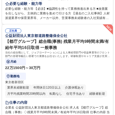
の作成・カタログ送付・来客対応・営業所内で発生する事務業務や業務改
必要な経験・能力等
善をお任せ。 【教育制度】ご入社後、育成担当とペアになりながらOJTに
必要な経験・能力等 【必須】■協調性を持って業務推進出来る方 ■改善案
て業務を覚えていただくことが可能です。業務システムがきちんと構築さ
を出しながら、主体的に業務を進めて行ける方 【過去のご入社事例】人材
れているため、スムーズに仕事に慣れることができる環境です。また、
派遣業界や保育業界等、メーカー以外、営業事務未経験者の入社実績有
「チームで成果を出す文化」があり、良いやり方を積極的に共有しながら
【当社の事務職について】単なる事務ではなく主体性を発揮したサポート
常に改善を目指す風土のため、安心して業務に取り組んでいただけます。
により、キーエンスの付加価値向上に貢献します。ベースの定型業務に加
募集職種 【大阪・京都・滋賀】営業事務 ※未経験可
正社員
えて、お客様や社員の状況に合わせ、能動的なサポート、改善の動きも期
公益財団法人東京都道路整備保全公社
待され。組織を支えるスペシャリストとして、チームに貢献し、結果的に
社員から頼られる存在になることができます。平均19:30の退勤以降の業
【都庁グループ】総合職(事務) 残業月平均9時間未満/有
務の持ち帰りも禁止されており、メリハリのある働き方となります。 学
給年平均16日取得 一般事務
歴・資格 学歴：大学院 大学 高専 短大 語学力： 資格：
当社の総合職として、ジョブローテーションによる人事経理部門や収益事業等のフロント
部門の部署等幅広い部署での業務をお任せいたします。研修制度やキャリア支援が充実し
ております！ ※下記業務詳細
月給
22万1500円～30万円
勤務地
東京都新宿区
業界未経験歓迎
年間休日120日以上
介護休暇あり
月平均残業時間20時間以内
転勤なし
住宅手当あり
経験者歓迎
研修あり
退職金あり
賞与あり
完全週休2日制
交通費支給
仕事の内容
駅近5分以内
資格取得手当あり
食事補助あり
企業名 公益財団法人東京都道路整備保全公社 求人名 【都庁グループ】総
合職（事務）◇残業月平均9時間未満／有給年平均16日取得 仕事の内容 当