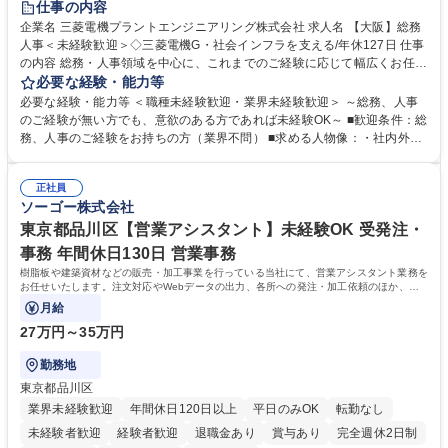
仕事の内容
駅近5分以内
土日祝休み
服装自由
寮・社宅あり
食事補助あり
企業名 三菱電機プラントエンジニアリング株式会社 求人名 【大阪】総務
人事＜未経験歓迎＞◇三菱電機G・社会インフラを支える/年休127日 仕事
の内容 総務・人事領域を中心に、これまでのご経験に応じて幅広くお任せ
します。 ＜具体的には＞ ・総務/人事労務（給与・社保・勤怠管理など）
必要な経験・能力等
・採用・教育研修 ・福利厚生運用 など ※基本的には事務所勤務ですが、
必要な経験・能力等 ＜職種未経験歓迎・業界未経験歓迎＞ ～総務、人事
採用や教育等の業務内容により、関西圏以外への日帰り・宿泊を伴う国内
のご経験が無い方でも、意欲のある方であれば未経験OK～ ■歓迎条件：総
出張もございます。 ※担当業務を持ちつつ、お互いに助け合いながら、総
務、人事のご経験をお持ちの方（業界不問） ■求める人物像：・社内外の
務部という組織として協力しながら進める体制です。 募集職種 【大阪】
関係各部門との調整を率先して行い、業務を円滑に遂行できる協調性やコ
総務人事＜未経験歓迎＞◇三菱電機G・社会インフラを支える/年休127日
ミュニケーション能力を持っている方 ・人事総務領域に興味がありゼネラ
正社員
リスト志向をお持ちの方 学歴・資格 学歴：大学院 大学 語学力： 資格：
ソーゴー株式会社
東京都品川区【営業アシスタント】未経験OK 受発注・
事務 年間休日130日 営業事務
樹脂板や建築資材などの販売・加工事業を行っている当社にて、営業アシスタント業務を
お任せいたします。注文対応やWebデータの出力、各所への発注・加工依頼のほか、電
話・メール対応等の事務業務を担当します。
月給
27万円～35万円
勤務地
東京都品川区
業界未経験歓迎
年間休日120日以上
平日のみOK
転勤なし
未経験者歓迎
経験者歓迎
退職金あり
賞与あり
完全週休2日制