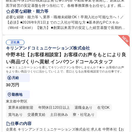
験歓迎/年休124日/残業ほぼ無 仕事の内容 不動産事業を展開し、創業以来
黒字経営の安定基盤を持つ当社にて、各種事務業務をお任せします。残業
がほぼ発生せず、連続した日程の有給取得が可能なため、WLBを整えたい
必要な経験・能力等
方にお勧めの環境です！ 入社後はOJTを通じて丁寧に研修を行いますの
必要な経験・能力等 ＼業界・職種未経験OK！早期入社が可能な方へ！／
で、事務未経験の方でも安心して臨むことができます。 【業務詳細】■電
【必須】■2026年9月1日までのご入社が可能な方 ■基本的なPCスキル
話・来客対応 ■物件の鍵や社内の備品管理 ■データ入力や書類作成 ■契約
（Word・Excel） 【魅力】 ■創業以来黒字の安定した経営基盤で長期的に
書などのファイリング ■郵送物の仕訳・発送 など 募集職種 ◆急募｜9月1
安心して働ける環境 ■残業ほぼなしで働きやすさ抜群、プライベートとの
日入社◆【渋谷/一般事務】未経験歓迎/年休124日/残業ほぼ無
両立が可能 ■有給取得を積極的に推奨、年間10日程度の取得実績 ■1ヶ月
正社員
のOJTで業務を習得可能、未経験でもしっかりサポート 学歴・資格 学
キリンアンドコミュニケーションズ株式会社
歴：大学院 大学 高専 短大 語学力： 資格：
中野本社【お客様相談室】お客様のお声をもとにより良
い商品づくりへ貢献 インバウンドコールスタッフ
≪★コミュニケーションを通してキリンのファンを増やしませんか？★≫ お客様のお声
をより良い商品づくりに活かしていく上で、窓口となるお客様相談室でのお仕事です。
月給
30万円
勤務地
東京都中野区
業界未経験歓迎
年間休日120日以上
退職金あり
在宅OK
賞与あり
交通費支給
土日祝休み
寮・社宅あり
仕事の内容
企業名 キリンアンドコミュニケーションズ株式会社 求人名 中野本社【お