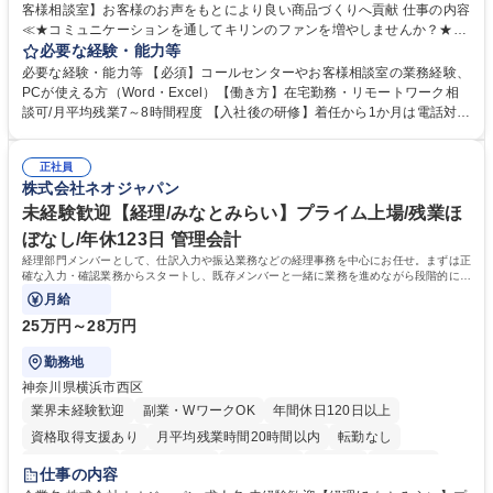
客様相談室】お客様のお声をもとにより良い商品づくりへ貢献 仕事の内容
≪★コミュニケーションを通してキリンのファンを増やしませんか？★≫
お客様のお声をより良い商品づくりに活かしていく上で、窓口となるお客
必要な経験・能力等
様相談室でのお仕事です。 日々お客様からいただくキリングループへのご
必要な経験・能力等 【必須】コールセンターやお客様相談室の業務経験、
意見を、企業活動に活かしています。お客様からの声に迅速かつ誠意をも
PCが使える方（Word・Excel）【働き方】在宅勤務・リモートワーク相
って対応、情報提供するとともにグループ内活動に反映しています。 【具
談可/月平均残業7～8時間程度 【入社後の研修】着任から1か月は電話対応
体的には】電話応対、メール、お手紙対応、ご指摘品調査報告書作成、有
のOJTを中心に実施し、電話対応に慣れた段階でメール・手紙のOJTを実
人チャットボット対応など。 【1日の対応件数】■電話：月間一人当たり
施する予定です。独り立ち以降もしっかりフォローする体制を整えていま
平均100件前後■メール・手紙：同上40件前後 募集職種 中野本社【お客様
正社員
すのでご安心ください。 【当社について】キリングループの広報機能を担
株式会社ネオジャパン
相談室】お客様のお声をもとにより良い商品づくりへ貢献
う会社として、お客様との出会いを大切にし、磨き上げたホスピタリティ
を込めてコミュニケーションをとりながら広報関連業務を行っておりま
未経験歓迎【経理/みなとみらい】プライム上場/残業ほ
す。 学歴・資格 学歴：大学院 大学 高専 短大 専修学校 高校 語学力： 資
ぼなし/年休123日 管理会計
格：
経理部門メンバーとして、仕訳入力や振込業務などの経理事務を中心にお任せ。まずは正
確な入力・確認業務からスタートし、既存メンバーと一緒に業務を進めながら段階的に経
理知識を身につけていただきます。
月給
25万円～28万円
勤務地
神奈川県横浜市西区
業界未経験歓迎
副業・WワークOK
年間休日120日以上
資格取得支援あり
月平均残業時間20時間以内
転勤なし
未経験者歓迎
時短勤務あり
退職金あり
在宅OK
賞与あり
仕事の内容
完全週休2日制
交通費支給
駅近5分以内
土日祝休み
服装自由