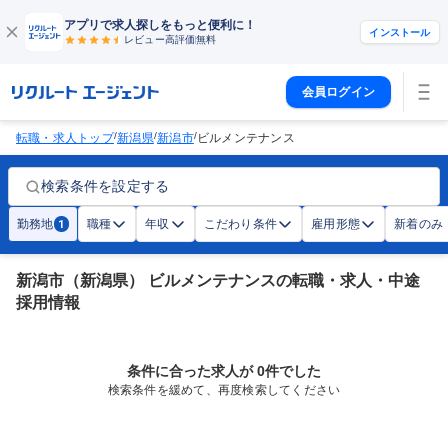
アプリで求人探しをもっと便利に！
インストール
レビュー高評価
無料
会員ログイン
/
/
/
転職・求人トップ
新潟県
新潟市
ビルメンテナンス
検索条件を設定する
勤務地
職種
年収
こだわり条件
雇用形態
新着のみ
1
新潟市（新潟県） ビルメンテナンスの転職・求人・中途
採用情報
条件に合った求人が 0件でした
検索条件を緩めて、再度検索してください