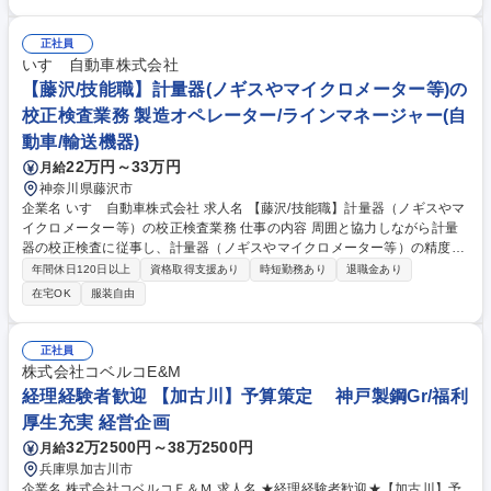
業務：他部署に属さない社内の庶務業務 募集職種 【岡山/高梁】総務事務/
未経験歓迎/転勤無し/業績安定◎
正社員
いすゞ自動車株式会社
【藤沢/技能職】計量器(ノギスやマイクロメーター等)の
校正検査業務 製造オペレーター/ラインマネージャー(自
動車/輸送機器)
22万円～33万円
月給
神奈川県藤沢市
企業名 いすゞ自動車株式会社 求人名 【藤沢/技能職】計量器（ノギスやマ
イクロメーター等）の校正検査業務 仕事の内容 周囲と協力しながら計量
器の校正検査に従事し、計量器（ノギスやマイクロメーター等）の精度を
検査・保証する業務です。車両生産を正しく行う為、0.1mm単位での精度
年間休日120日以上
資格取得支援あり
時短勤務あり
退職金あり
を手作業で繰り返し検査し管理します。 品質管理担当として、計量器にお
在宅OK
服装自由
ける検査・品質管理業務、各種試験・調査レポート作成、文書管理、機材
管理をお任せいたします。特別な技能は必要ありませんが、検査対象の数
が多く繰り返しでの作業精度が求められる為細かい作業を得意とする方を
正社員
歓迎します。また、検査を実施した内容はPCを利用しての管理を行う
株式会社コベルコE&M
為、簡単なPC作業（エクセル等）が発生します。※ライン内での作業は
経理経験者歓迎 【加古川】予算策定 神戸製鋼Gr/福利
基本的には行いません 募集職種 【藤沢/技能職】計量器（ノギスやマイク
厚生充実 経営企画
ロメーター等）の校正検査業務
32万2500円～38万2500円
月給
兵庫県加古川市
企業名 株式会社コベルコＥ＆Ｍ 求人名 ★経理経験者歓迎★【加古川】予