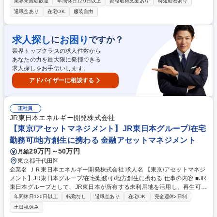
です。車両生産を正しく行う為、0.1mm単位での精度を手作業で繰り返し
業界未経験歓迎
年間休日120日以上
資格取得支援あり
時短勤務あり
検査し管理します。 品質管理担当として、計量器における検査・品質管理
退職金あり
在宅OK
服装自由
業務、各種試験・調査レポート作成、文書管理、機材管理をお任せいたし
ます。特別な技能は必要ありませんが、検査対象の数が多く繰り返しでの
作業精度が求められる為細かい作業を得意とする方を歓迎します。また、
求人探し
お困り
に
ですか？
検査を実施した内容はPCを利用しての管理を行う為、簡単なPC作業（エ
業界トップクラスの求人件数から
クセル等）が発生します。※ライン内での作業は基本的には行いません 募
あなたの力を最大限に発揮できる
集職種 【藤沢】計量器の校正検査業務/技能職 ★未経験歓迎
求人探しをお手伝いします。
アドバイザーに相談する
正社員
JR東日本エネルギー開発株式会社
【東京/アセットマネジメント】JR東日本グループ/在宅
勤務可/地方創生に携わる 金融アセットマネジメント
29万円～50万円
月給
東京都千代田区
企業名 ＪＲ東日本エネルギー開発株式会社 求人名 【東京/アセットマネジ
メント】JR東日本グループ/在宅勤務可/地方創生に携わる 仕事の内容 ■JR
東日本グループとして、JR東日本が所有する未利用地を活用し、再生可能
エネルギーの導入推進に取り組んでいます。そんな当社にて、プロジェク
年間休日120日以上
転勤なし
退職金あり
在宅OK
完全週休2日制
トの資金管理や金融機関との調整をお任せします。 【業務詳細】◆予算管
土日祝休み
理、支払管理 ◆契約書管理 ◆事業計画・実績報告の作成 ◆金融機関、取