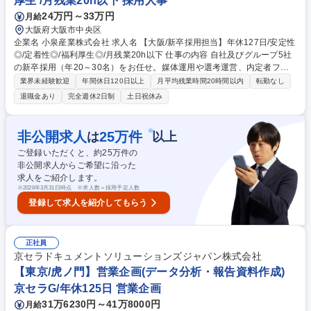
厚生 /月残業20h以下 採用人事
24万円～33万円
月給
大阪府大阪市中央区
企業名 小泉産業株式会社 求人名 【大阪/新卒採用担当】年休127日/安定性
◎/定着性◎/福利厚生◎/月残業20h以下 仕事の内容 自社及びグループ5社
の新卒採用（年20～30名）をお任せ。媒体運用や選考運営、内定者フォ
ローまで一気通貫で担当します。将来的に採用計画の策定や中途採用にも
業界未経験歓迎
年間休日120日以上
月平均残業時間20時間以内
転勤なし
挑戦可能です。 ・求人媒体の掲載、更新 ・説明会、選考の準備、運営 ・
退職金あり
完全週休2日制
土日祝休み
人材紹介会社の対応 ・採用ツール、採用 HP の企画、運用 ・採用支援会
社の対応 ・インターンシップの企画、運営 ・応募者対応（選考案内な
ど）、学校対応（学内セミナー、学校訪問） ・内定フォロー（内定者交流
※
非公開求人
25
万件
は
以上
会、内定者研修会、内定式など） ・応募者管理（かんりくん） ・SNS 運
ご登録いただくと、約
25
万件の
用 募集職種 【大阪/新卒採用担当】年休127日/安定性◎/定着性◎/福利厚
非公開求人からご希望に沿った
生◎/月残業20h以下
求人をご紹介します。
※
2026年3月31日時点 ※求人数＝採用予定人数
登録して求人を紹介してもらう
正社員
京セラドキュメントソリューションズジャパン株式会社
【東京/虎ノ門】営業企画(データ分析・報告資料作成)
京セラG/年休125日 営業企画
31万6230円～41万8000円
月給