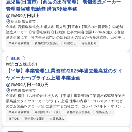
鹿児島(日置市)【商品の出荷管理】 老舗酒造メーカー
管理職候補 転勤無 購買/物流事務
30万円以上
月給
鹿児島県日置市
企業名 西酒造株式会社 求人名 鹿児島(日置市)【商品の出荷管理】◎老舗
酒造メーカー ◎管理職候補 ◎転勤無 仕事の内容 創業177年を迎える老舗
酒造企業にて、社内生産部門との出荷計画の策定から受注管理、出荷手配
管理までの全般業務をお任せいたします。 ◎業務内容の変更の範囲：当社
業界未経験歓迎
資格取得支援あり
転勤なし
退職金あり
業務全般 【【具体的業務内容】 ■受注・出荷手配業務管理 ■社内生産部門
との連携 ■生産から出荷までのスケジュール調整・計画策定・実行 ■来客
対応・電話対応 ■一般事務業務 ■PC登録・入力 等 ※製造から現場、事務
正社員
スタッフまで、全員がお客様第一で考え、対応しています。生産部門から
横浜ゴム株式会社
お客様の手元に届く出荷計画までを適時適切に調整、受注から出荷までの
【平塚】事業管理(工業資材)/2025年過去最高益のタイ
プロセスの円滑な管理をお任せします。 募集職種 鹿児島(日置市)【商品の
ヤメーカー/プライム上場 事業企画
出荷管理】◎老舗酒造メーカー ◎管理職候補 ◎転勤無
30万円～40万円
月給
神奈川県平塚市
企業名 横浜ゴム株式会社 求人名 【平塚】事業管理(工業資材)/2025年過去
最高益のタイヤメーカー/プライム上場 仕事の内容 "ヨコハマタイヤ"など
のゴム製品をグローバルに展開する当社にて、コンベヤベルト・マリンホ
ース・防舷材等、国内・海外における高シェア製品を扱う工業資材部門の
業界未経験歓迎
年間休日120日以上
資格取得支援あり
退職金あり
事業管理（収益の予実管理）をお任せいたします。 【詳細】■予算の作
在宅OK
完全週休2日制
土日祝休み
成、各部門/子会社へ予算計画立案指示～回収～事業部門としてのまとめ作
業（PC/エクセル等集計スキル要） ■予算対実績の進捗管理、製造・販売