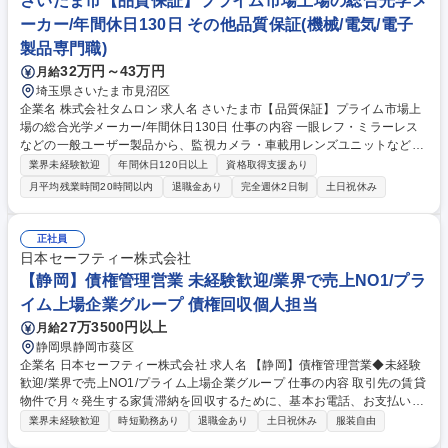
さいたま市【品質保証】プライム市場上場の総合光学メ
X・AXを推進していただきます。 募集職種 大阪【駅DXコンサルタント】
ーカー/年間休日130日 その他品質保証(機械/電気/電子
JR西日本グループ◆年休127日/フレックス◎
製品専門職)
32万円～43万円
月給
埼玉県さいたま市見沼区
企業名 株式会社タムロン 求人名 さいたま市【品質保証】プライム市場上
場の総合光学メーカー/年間休日130日 仕事の内容 一眼レフ・ミラーレス
などの一般ユーザー製品から、監視カメラ・車載用レンズユニットなどの
産業分野製品に至るまで幅広く手掛けている当社にて品質保証をご担当い
業界未経験歓迎
年間休日120日以上
資格取得支援あり
ただきます。 【具体的に】■新規開発製品および４M変更製品の評価業
月平均残業時間20時間以内
退職金あり
完全週休2日制
土日祝休み
務、評価報告書の作成 ※光学性能/機構性能/信頼性評価（各種温度環境評
価、振動衝撃評価、耐久評価等） ■品質データ分析業務 ■新規開発モデル
設計段階における設計妥当性検証（FMEA/DRBFM) ■製品評価用設備およ
正社員
び治工具の仕様検討 ■海外工場への製品評価業務指導（海外出張 約2週
日本セーフティー株式会社
間） ■その他 品質保証業務全般 ※業務内容の変更の範囲：当社業務全般
【静岡】債権管理営業 未経験歓迎/業界で売上NO1/プラ
募集職種 さいたま市【品質保証】プライム市場上場の総合光学メーカー/
イム上場企業グループ 債権回収個人担当
年間休日130日
27万3500円以上
月給
静岡県静岡市葵区
企業名 日本セーフティー株式会社 求人名 【静岡】債権管理営業◆未経験
歓迎/業界で売上NO1/プライム上場企業グループ 仕事の内容 取引先の賃貸
物件で月々発生する家賃滞納を回収するために、基本お電話、お支払い頂
けない場合は訪問で個人向けコンサルティング営業をして頂きます！親会
業界未経験歓迎
時短勤務あり
退職金あり
土日祝休み
服装自由
社であるNSグループ株式会社が2025年12月プライム上場！ 【詳細】■家