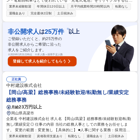
ン・電動自転車などで使われている「充電式電池」をリサイクルする仕事
です。作業自体はシンプル！チームで協力して進めるため、未経験でもす
業界未経験歓迎
年間休日120日以上
月平均残業時間20時間以内
転勤なし
ぐにご活躍いただけます☆ ・工場内にてフォークリフトや屋内クレーンを
退職金あり
完全週休2日制
土日祝休み
使用した材料や製品の運搬 ・リサイクル設備を運転して投入材料の準備や
投入、製品の取り出し作業 ・出来上がったリサイクル製品の検品や計量
・パソコンの簡単なエクセル操作による原材料や製品の在庫データ管理 ・
※
非公開求人
25
万件
は
以上
安全に設備を稼働させるための定期的な設備の清掃やメンテナンス業務 ※
ご登録いただくと、約
25
万件の
入社後は先輩が丁寧に指導するため未経験でも安心です。 募集職種 【大
非公開求人からご希望に沿った
阪∬電池のリサイクルスタッフ】年間休日126日／残業ほぼ無し◎
求人をご紹介します。
※
2026年3月31日時点 ※求人数＝採用予定人数
登録して求人を紹介してもらう
正社員
中村建設株式会社
【岡山/高梁】総務事務/未経験歓迎/転勤無し/業績安定
総務事務
23万円以上
月給
岡山県高梁市
企業名 中村建設株式会社 求人名 【岡山/高梁】総務事務/未経験歓迎/転勤
無し/業績安定◎ 仕事の内容 当社の総務人事としての業務をお任せしま
す。 変更の範囲：変更無し 【具体的に】 ■人事に関する業務：採用活動
のサポートや人事制度の策定、社員研修の研修計画策定等 ■庶務に関する
業界未経験歓迎
資格取得支援あり
転勤なし
退職金あり
土日祝休み