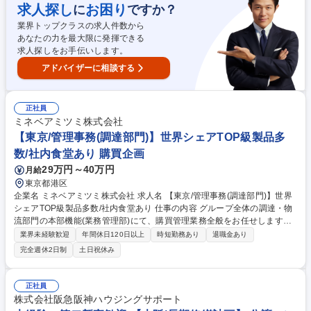
求人探し
お困り
に
ですか？
業界トップクラスの求人件数から
あなたの力を最大限に発揮できる
求人探しをお手伝いします。
アドバイザーに相談する
正社員
ミネベアミツミ株式会社
【東京/管理事務(調達部門)】世界シェアTOP級製品多
数/社内食堂あり 購買企画
29万円～40万円
月給
東京都港区
企業名 ミネベアミツミ株式会社 求人名 【東京/管理事務(調達部門)】世界
シェアTOP級製品多数/社内食堂あり 仕事の内容 グループ全体の調達・物
流部門の本部機能(業務管理部)にて、購買管理業務全般をお任せします。
各種契約管理やコンプライアンス対応、新組織の業務移行支援など、事業
業界未経験歓迎
年間休日120日以上
時短勤務あり
退職金あり
基盤を支える役割を担って頂きます。 【詳細】 ■取引先情報管理、および
完全週休2日制
土日祝休み
取引基本契約管理業務■経営統合(M&A)対応■取適法、独占禁止法など行
政・コンプライアンス対応業務■CSR調達関連業務■資材部規程の管理■設
備投資対応■取引先倒産時対応■社内教育用教材の作成■会議体運営 募集職
正社員
種 【東京/管理事務(調達部門)】世界シェアTOP級製品多数/社内食堂あり
株式会社阪急阪神ハウジングサポート