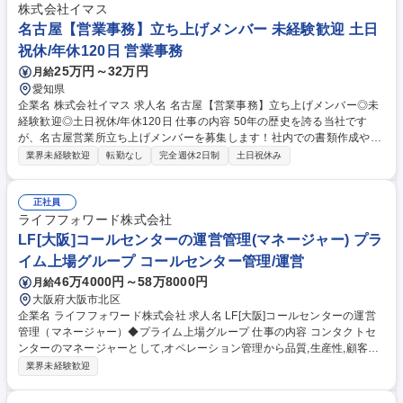
な時期と費用を算出します。エクセル等を使用し、修繕積立金の収支バラ
株式会社イマス
ンスを考慮しながら、現実的な計画を立案していただきます。月に約5件
名古屋【営業事務】立ち上げメンバー 未経験歓迎 土日
のペースで計画作成を進めていただきます。【業務内容の変更範囲】当社
祝休/年休120日 営業事務
の指定する業務 募集職種 ★未経験・第二新卒歓迎★【大阪/長期修繕計
25万円～32万円
月給
画】■分譲マンション「ジオ」
愛知県
企業名 株式会社イマス 求人名 名古屋【営業事務】立ち上げメンバー◎未
経験歓迎◎土日祝休/年休120日 仕事の内容 50年の歴史を誇る当社です
が、名古屋営業所立ち上げメンバーを募集します！社内での書類作成や電
話応対をメインに、営業のサポート業務を幅広くお任せいたします。未経
業界未経験歓迎
転勤なし
完全週休2日制
土日祝休み
験歓迎です！※変更の範囲：会社が定める業務 【具体的には】・来客対
応、電話対応(問い合わせ、取次など) ・営業活動に係る書類作成、データ
入力 ・ビル管理に係る書類作成、データ入力 ・営業サポート 基本は社内
正社員
での書類作成や電話応対ですが、お客様を物件へご案内する内見の同行サ
ライフフォワード株式会社
ポート（お部屋の鍵開けや写真撮影など）をお願いします。営業活動や成
LF[大阪]コールセンターの運営管理(マネージャー) プラ
約ノルマなどは一切ありませんのでご安心ください！ 募集職種 名古屋
イム上場グループ コールセンター管理/運営
【営業事務】立ち上げメンバー◎未経験歓迎◎土日祝休/年休120日
46万4000円～58万8000円
月給
大阪府大阪市北区
企業名 ライフフォワード株式会社 求人名 LF[大阪]コールセンターの運営
管理（マネージャー）◆プライム上場グループ 仕事の内容 コンタクトセ
ンターのマネージャーとして,オペレーション管理から品質,生産性,顧客満
足の推進をお任せ。担当範囲に応じ,企画～パフォーマンス管理～品質向上
業界未経験歓迎
をお願いします。※インハウス/委託先の協働運営を含む 【具体的には】
葬儀関連のサービス運用において,現状分析から課題を可視化し,事業計画