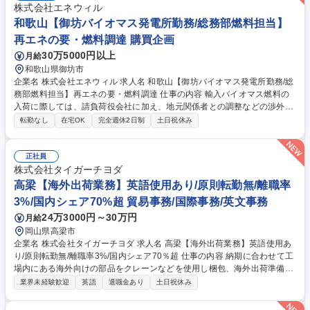
株式会社エネウィル
和歌山【御坊バイオマス発電所勤務/総務部燃料担当】
再エネの要・燃料調達 購買企画
30万5000円以上
月給
和歌山県御坊市
企業名 株式会社エネウィル 求人名 和歌山【御坊バイオマス発電所勤務/総
務部燃料担当】再エネの要・燃料調達 仕事の内容 輸入バイオマス燃料の
入荷に際しては、請負荷役会社に加え、地元関係者との調整などの渉外交
渉にも携わっていただきます。加えて、構内の在庫管理や国産バイオマス
転勤なし
在宅OK
完全週休2日制
土日祝休み
燃料の新規開拓も業務に含みます。 バイオマス燃料調達関連業務を一手に
引き受ける責任あるポジションの採用になります。【具体的な仕事内容】
(1)発電所運転に係る輸入バイオマス燃料調達計画の策定及び調達(2)バイ
正社員
オマス燃料の在庫管理、品質管理(3)燃料商社との配船スケジュール管理、
株式会社タイガーチヨダ
船動静確認(4)地元行政や関係者、パートナー企業との関係性構築、維持
高梁【海外出荷業務】英語使用あり/原則転勤無/離職率
(5)関連会社との連携による契約交渉及び採算管理 募集職種 和歌山【御坊
3%/国内シェア70%超 貿易事務/国際事務/英文事務
バイオマス発電所勤務/総務部燃料担当】再エネの要・燃料調達
24万3000円～30万円
月給
岡山県高梁市
企業名 株式会社タイガーチヨダ 求人名 高梁【海外出荷業務】英語使用あ
り/原則転勤無/離職率3%/国内シェア70％超 仕事の内容 納期に合わせて工
場内にある海外向けの部品をクレーンなどを使用し梱包、海外出荷準備、
手続きを行います。工場内での軽作業と事務作業の割合は5:5程度です。
業界未経験歓迎
英語
退職金あり
土日祝休み
入社後まずは、軽作業が中心となります。 海外への出荷となりますので出
荷手続き書類では英語を使用しますが、難しい内容ではございませんの