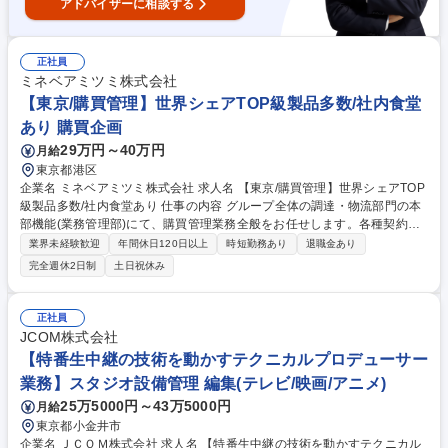
アドバイザーに相談する
正社員
ミネベアミツミ株式会社
【東京/購買管理】世界シェアTOP級製品多数/社内食堂
あり 購買企画
29万円～40万円
月給
東京都港区
企業名 ミネベアミツミ株式会社 求人名 【東京/購買管理】世界シェアTOP
級製品多数/社内食堂あり 仕事の内容 グループ全体の調達・物流部門の本
部機能(業務管理部)にて、購買管理業務全般をお任せします。各種契約管
理やコンプライアンス対応、新組織の業務移行支援など、多岐にわたる業
業界未経験歓迎
年間休日120日以上
時短勤務あり
退職金あり
務で事業基盤を支える役割です。 【詳細】 ■取引先情報管理、および取引
完全週休2日制
土日祝休み
基本契約管理業務■経営統合(M&A)対応■取適法、独占禁止法など行政・コ
ンプライアンス対応業務■CSR調達関連業務■資材部規程の管理■設備投資
対応■取引先倒産時対応■社内教育用教材の作成■会議体運営 募集職種 【東
正社員
京/購買管理】世界シェアTOP級製品多数/社内食堂あり
JCOM株式会社
【特番生中継の技術を動かすテクニカルプロデューサー
業務】スタジオ設備管理 編集(テレビ/映画/アニメ)
25万5000円～43万5000円
月給
東京都小金井市
企業名 ＪＣＯＭ株式会社 求人名 【特番生中継の技術を動かすテクニカル