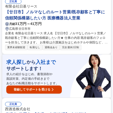
事務手続き全般 ※引継ぎには十分な時間を確保しているため、安心してス
正社員
タートできます。事前に立てた予定に沿って計画的に進められるお仕事で
有限会社日基リース
す。来年中には橋本市の新工場へ移転を予定しています。 【業務内容の変
【廿日市】ノルマなしのルート営業/既存顧客と丁寧に
更範囲】会社の定める業務 募集職種 和歌山市【経理事務】年間休日127日
信頼関係構築したい方 医療機器法人営業
◆残業なし◆簿記2級を活かせる
31万円～41万円
月給
広島県廿日市市
企業名 有限会社日基リース 求人名 【廿日市】ノルマなしのルート営業／
既存顧客と丁寧に信頼関係構築したい方★ 仕事の内容 既存顧客のフォロ
ーを担当して頂きます。 お客様は介護施設をはじめホテルや病院など、既
存顧客が８５％を占めます。新規顧客は基本的に紹介がメインとなりま
業界未経験歓迎
転勤なし
退職金あり
完全週休2日制
す。 既存顧客のフォローを行うことで、効率良く親善を深め、新規施設の
開業情報や増築・増設計画を聞きたし、受注にむずびつけていくことが重
要な活動です。 価格競争とはならず、既存顧客との信頼関係が営業におい
求人探し
入社まで
から
ては重要となります。 募集職種 【廿日市】ノルマなしのルート営業／既
サポートします！
存顧客と丁寧に信頼関係構築したい方★
求人の紹介をはじめ、書類添削や
面談対策、内定後の手続きまで
あなたの転職活動をサポートします。
登録してサポートを受ける
正社員
西酒造株式会社