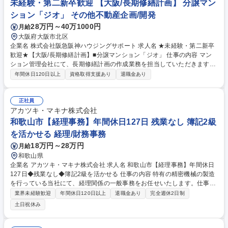
未経験・第二新卒歓迎 【大阪/長期修繕計画】 分譲マン
ション「ジオ」 その他不動産企画/開発
28万円～40万1000円
月給
大阪府大阪市北区
企業名 株式会社阪急阪神ハウジングサポート 求人名 ★未経験・第二新卒
歓迎★【大阪/長期修繕計画】■分譲マンション「ジオ」 仕事の内容 マン
ション管理会社にて、長期修繕計画の作成業務を担当していただきます。
管理物件の修繕計画を概ね長期スパンで見直し適切な修繕積立金の設定や
年間休日120日以上
資格取得支援あり
退職金あり
修繕時期の計画立案を行っていただきます。 【具体的には】 当社が管理
するマンションの長期修繕計画を作成します。概ね5年ごとに計画を見直
し、屋上防水工事、給排水管交換、インターフォン更新などの修繕項目に
正社員
ついて、適切な時期と費用を算出します。エクセル等を使用し、修繕積立
アカツキ・マキナ株式会社
金の収支バランスを考慮しながら、現実的な計画を立案していただきま
和歌山市【経理事務】年間休日127日 残業なし 簿記2級
す。月に約5件のペースで計画作成を進めていただきます。【業務内容の
を活かせる 経理/財務事務
変更範囲】当社の指定する業務 募集職種 ★未経験・第二新卒歓迎★【大
18万円～28万円
月給
阪/長期修繕計画】■分譲マンション「ジオ」
和歌山県
企業名 アカツキ・マキナ株式会社 求人名 和歌山市【経理事務】年間休日
127日◆残業なし◆簿記2級を活かせる 仕事の内容 特有の精密機械の製造
を行っている当社にて、経理関係の一般事務をお任せいたします。仕事を
覚えていただけるまで丁寧に指導いたしますので、これまでの経理経験を
業界未経験歓迎
年間休日120日以上
退職金あり
完全週休2日制
活かして長期的に活躍したい方に最適な環境です。 ■売上・支払管理、入
土日祝休み
出金等における経理関係一般事務の遂行 ■月末の伝票処理業務（大阪本社
との密な連携による対応） ■従業員の給与等の計算、その他付随する各種