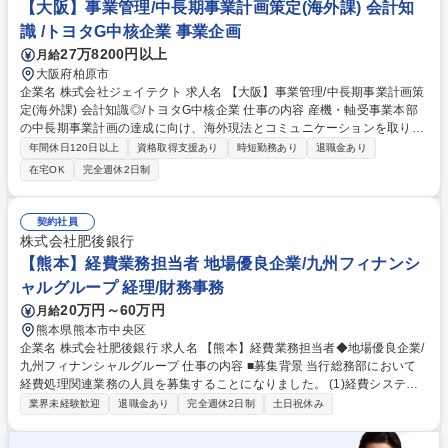
【大阪】事業管理/中長期事業計画策定(海外課) 会計知
他、事業会社で行う人事業務を幅広く行っております。 募集職種 【奈良/
識 /トヨタG中核企業 事業企画
人事】ジェイテクトG/転勤無/年休121日/安定経営/賞与5か月/福利厚生◎
27万8200円以上
月給
大阪府柏原市
企業名 株式会社ジェイテクト 求人名 【大阪】事業管理/中長期事業計画策
定(海外課) 会計知識◎/トヨタG中核企業 仕事の内容 産機・軸受事業本部
の中長期事業計画の達成に向け、海外現法とコミュニケーションを取り、
以下の業務を担当頂きます。当社は東証プライム上場/トヨタグループの中
年間休日120日以上
資格取得支援あり
時短勤務あり
退職金あり
核企業として世界トップクラスの製品を有します。 ◇月次予算管理、損益
在宅OK
完全週休2日制
管理および分析、レポート作成 ◇中長期含む利益計画作成および海外現地
法人への経営支援 ◇各地域・各現地法人ごとの経営課題に関する会議体運
営と諸課題の解決 募集職種 【大阪】事業管理/中長期事業計画策定(海外
契約社員
課) 会計知識◎/トヨタG中核企業
株式会社肥後銀行
【熊本】経費業務担当者 地場優良企業/九州フィナンシ
ャルグループ 経理/財務事務
20万円～60万円
月給
熊本県熊本市中央区
企業名 株式会社肥後銀行 求人名 【熊本】経費業務担当者◆地場優良企業/
九州フィナンシャルグループ 仕事の内容 ■募集背景 当行総務部において
経費処理関連業務の人員を募集することになりました。 (1)経費システム
による経費処理業務など (2)経費予算管理など (3)ＢＰＲ等の経費事務効率
業界未経験歓迎
退職金あり
完全週休2日制
土日祝休み
化など ※配属後半年程度での正行員登用前提としています 募集職種 【熊
本】経費業務担当者◆地場優良企業/九州フィナンシャルグループ