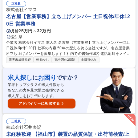
テナンス（チョコ停の復旧、機器調整、日常点検・月次点検・年次毎の修
正社員
繕計画立案、部品発注 等）・包装資材、消耗品類の在庫管理・改善活動
株式会社イマス
（実作業は含みません）※取り扱う商品：店舗にて取り扱うパック豆商
名古屋【営業事務】立ち上げメンバー 土日祝休/年休12
品・ドリップ商品、オフィスコーヒー用のレギュラーコーヒー（粉）製
0日 営業事務
品、量販店用ドリップ商品、紅茶など 募集職種 【兵庫】商品本部 包装担
25万円～32万円
月給
当/コーヒー製品、紅茶製品包装・セットアップ
愛知県
企業名 株式会社イマス 求人名 名古屋【営業事務】立ち上げメンバー◎土
日祝休/年休120日 仕事の内容 50年の歴史を誇る当社ですが、名古屋営業
所立ち上げメンバーを募集します！社内での書類作成や電話応対をメイン
に、営業のサポート業務を幅広くお任せいたします。未経験歓迎です！※
業界未経験歓迎
転勤なし
完全週休2日制
土日祝休み
変更の範囲：会社が定める業務 【具体的には】・来客対応、電話対応(問
い合わせ、取次など) ・営業活動に係る書類作成、データ入力 ・ビル管理
に係る書類作成、データ入力 ・営業サポート 基本は社内での書類作成や
求人探し
お困り
に
ですか？
電話応対ですが、お客様を物件へご案内する内見の同行サポート（お部屋
業界トップクラスの求人件数から
の鍵開けや写真撮影など）をお願いします。営業活動や成約ノルマなどは
あなたの力を最大限に発揮できる
一切ありませんのでご安心ください！ 募集職種 名古屋【営業事務】立ち
求人探しをお手伝いします。
上げメンバー◎土日祝休/年休120日
アドバイザーに相談する
正社員
株式会社石井表記
未経験歓迎 【福山市】装置の品質保証・出荷前検査/上