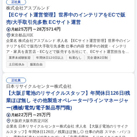
部門へ生産・売上進捗のフォロー（製造・販売各部門とのコミュニケーシ
正社員
ョン） ■収益実績の分析、見通し作成。生産・販売実績や発生費用の集計
株式会社アスプルンド
により収益状況を把握した上での予算差異分析、及び、実績を踏まえた見
【ECサイト運営管理】世界中のインテリアをECで販
通し作成（工場原価の把握スキル） 募集職種 【平塚】事業管理(工業資
売/大手取引先多数 ECサイト運営
材)/2025年過去最高益のタイヤメーカー/プライム上場
25万円～28万5714円
月給
東京都品川区
企業名 株式会社アスプルンド 求人名 【ECサイト運営管理】世界中のイン
テリアをECで販売/大手取引先多数 仕事の内容 世界中の雑貨・インテリ
ア・家具を直営店・ECなどで販売する当社にて、ECサイト運営担当をお
任せします。当社が出店している複数の自社・他社ECモールの運営/管理
業界未経験歓迎
年間休日120日以上
転勤なし
完全週休2日制
業務全般をお任せします。 店舗運営をしている本部メンバーと協力してチ
土日祝休み
服装自由
ームで運営していますので、未経験業務も学びながら成長できる環境で
す。 【具体的な業務】 ・商品関連業務、物流対応、カスタマー対応、各
種システム対応 ・商品仕入れ、販促計画、コンテンツ作成、メルマガ・Ｓ
正社員
ＮＳ運用など 募集職種 【ECサイト運営管理】世界中のインテリアをEC
日本リサイクルセンター株式会社
で販売/大手取引先多数
【大阪∬電池のリサイクルスタッフ】年間休日126日/残
業ほぼ無し その他製造オペレーター/ラインマネージャ
ー(機械/電気/電子製品専門職)
22万円～25万円
月給
大阪府大阪市西淀川区
企業名 日本リサイクルセンター株式会社 求人名 【大阪∬電池のリサイク
ルスタッフ】年間休日126日／残業ほぼ無し◎ 仕事の内容 スマホ・パソコ