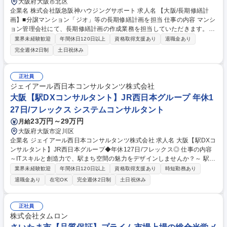
大阪府大阪市北区
企業名 株式会社阪急阪神ハウジングサポート 求人名 【大阪/長期修繕計
画】■分譲マンション「ジオ」等の長期修繕計画を担当 仕事の内容 マンシ
ョン管理会社にて、長期修繕計画の作成業務を担当していただきます。管
理物件の修繕計画を概ね長期スパンで見直し、適切な修繕積立金の設定や
業界未経験歓迎
年間休日120日以上
資格取得支援あり
退職金あり
修繕時期の計画立案を行って頂きます。 【具体的には】 当社が管理する
完全週休2日制
土日祝休み
マンションの長期修繕計画を作成します。概ね5年ごとに計画を見直し、
屋上防水工事、給排水管交換、インターフォン更新などの修繕項目につい
て、適切な時期と費用を算出します。エクセル等を使用し、修繕積立金の
正社員
収支バランスを考慮しながら、現実的な計画を立案していただきます。月
ジェイアール西日本コンサルタンツ株式会社
に約5件のペースで計画作成を進めていただきます。【業務内容の変更範
大阪【駅DXコンサルタント】JR西日本グループ 年休1
囲】当社の指定する業務 募集職種 【大阪/長期修繕計画】■分譲マンショ
27日/フレックス システムコンサルタント
ン「ジオ」等の長期修繕計画を担当
23万円～29万円
月給
大阪府大阪市淀川区
企業名 ジェイアール西日本コンサルタンツ株式会社 求人名 大阪【駅DXコ
ンサルタント】JR西日本グループ◆年休127日/フレックス◎ 仕事の内容
～ITスキルと創造力で、駅まち空間の魅力をデザインしませんか？～ 駅や
まちの案内サインを軸に、空間情報技術を活用したコンサルティング業務
業界未経験歓迎
年間休日120日以上
資格取得支援あり
時短勤務あり
全般をお任せいたします。（変更の範囲：会社の定める業務） 【詳細】
退職金あり
在宅OK
完全週休2日制
土日祝休み
◆案内サインのITコンサルティング：利用者の行動分析をもとに、駅や駅
ビルの案内サインを改善。企画から設計・運用までITを活用して一括対応
いただきます。◆駅構内3Dナビゲーションの運用 ：屋内GISを活用した駅
正社員
構内の3Dナビサービスの運用・改善に携わっていただきます。◆未来に
株式会社タムロン
向けたDX推進：将来的にはVRや3D技術を活用し、駅やまちづくりのD