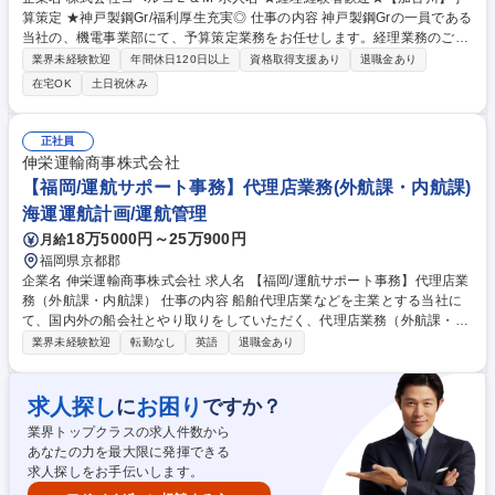
算策定 ★神戸製鋼Gr/福利厚生充実◎ 仕事の内容 神戸製鋼Grの一員である
当社の、機電事業部にて、予算策定業務をお任せします。経理業務のご経
験が活かせるポジションです！ 【具体的には】 ・部の年度予算策定（売
業界未経験歓迎
年間休日120日以上
資格取得支援あり
退職金あり
上、利益、経費） ・毎月の売上・利益実績、時間回収実績の集計、報告書
在宅OK
土日祝休み
の作成 ・四半期見直し予算の策定 募集職種 ★経理経験者歓迎★【加古
川】予算策定 ★神戸製鋼Gr/福利厚生充実◎
正社員
伸栄運輸商事株式会社
【福岡/運航サポート事務】代理店業務(外航課・内航課)
海運運航計画/運航管理
18万5000円～25万900円
月給
福岡県京都郡
企業名 伸栄運輸商事株式会社 求人名 【福岡/運航サポート事務】代理店業
務（外航課・内航課） 仕事の内容 船舶代理店業などを主業とする当社に
て、国内外の船会社とやり取りをしていただく、代理店業務（外航課・内
航課）をお任せ致します。 【従事すべき業務の変更の範囲】変更なし ■外
業界未経験歓迎
転勤なし
英語
退職金あり
国船舶代理店業務：外国船舶およびその船長に代わり、税関・保安庁、運
輸局、入管、検疫所等の官庁へ入港から出港までに必要な各種申請や書類
作成等を行います。 ■内航船舶代理店業務：内航船舶およびその船長に代
求人探し
お困り
に
ですか？
わり、入港から出港まで動静の把握・連絡・調整や協定業務を行います。
業界トップクラスの求人件数から
また、苅田港公共岸壁での荷役作業の確認、手配や長浜地区の工場の作業
あなたの力を最大限に発揮できる
確認、手配を行います。 募集職種 【福岡/運航サポート事務】代理店業務
求人探しをお手伝いします。
（外航課・内航課）