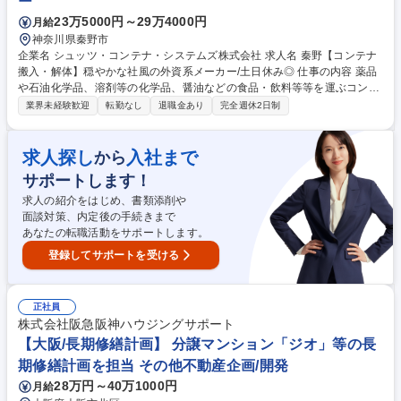
ー
23万5000円～29万4000円
月給
神奈川県秦野市
企業名 シュッツ・コンテナ・システムズ株式会社 求人名 秦野【コンテナ
搬入・解体】穏やかな社風の外資系メーカー/土日休み◎ 仕事の内容 薬品
や石油化学品、溶剤等の化学品、醤油などの食品・飲料等等を運ぶコンテ
ナメーカーSchuetz社の日本法人である当社で、液体を輸送するために使
業界未経験歓迎
転勤なし
退職金あり
完全週休2日制
用されるコンテナのリサイクル業務をお任せします。 【具体的には】■お
客様から回収した使用済みコンテナを作業場へ搬入■回収したコンテナを
解体し、再利用できる部品を選別・簡単なメンテナンス■選別した部品を
求人探し
入社まで
から
再度利用できるように組立てて完了となります※現場での力作業が発生す
サポートします！
るポジションです。 【働く環境】穏やかな雰囲気でチームワークを重視す
る職場。わからないことなども気軽に相談でき、仕事がしやすい環境で
求人の紹介をはじめ、書類添削や
す。 募集職種 秦野【コンテナ搬入・解体】穏やかな社風の外資系メーカ
面談対策、内定後の手続きまで
ー/土日休み◎
あなたの転職活動をサポートします。
登録してサポートを受ける
正社員
株式会社阪急阪神ハウジングサポート
【大阪/長期修繕計画】 分譲マンション「ジオ」等の長
期修繕計画を担当 その他不動産企画/開発
28万円～40万1000円
月給