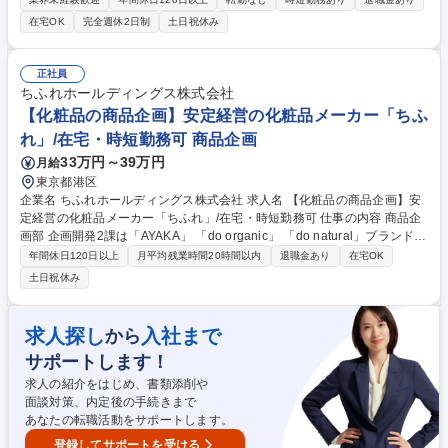
ビス会社と協力して行っていただきますので、主にエクセルでの必要項目
在宅OK
完全週休2日制
土日祝休み
の報告や、システムの運用がメイン業務となります。 ■新たな人事システ
ムの導入や人事制度改定に伴う業務もご対応頂きます。 ■当社人事部のミ
ッションである『心理的安全性の高い職場づくり』の中核となることを期
正社員
待するポジションです。 募集職種 【人事/給与労務管理担当】東証プライ
ちふれホールディングス株式会社
ム上場イオングループ/リモート可
【化粧品の商品企画】安定経営の化粧品メーカー「ちふ
れ」/在宅・時短勤務可 商品企画
33万円～39万円
月給
東京都港区
企業名 ちふれホールディングス株式会社 求人名 【化粧品の商品企画】安
定経営の化粧品メーカー「ちふれ」/在宅・時短勤務可 仕事の内容 商品企
画部 企画開発2課は「AYAKA」 「do organic」 「do natural」ブランド全
商品の商品企画開発を担当する部門です。市場調査～企画商品内容検討～
年間休日120日以上
月平均残業時間20時間以内
退職金あり
在宅OK
官能決定～パッケージ開発～新商品説明まで、商品企画開発の プロセスに
土日祝休み
おいて中心的な役割を担っております。 直近でリブランディングを実施し
た「AYAKA」 「do natural」は、それぞれ新しく定義したブランド価値に
基づき、明確化したターゲットを理解し商品開発を推進しています。中計
求人探し
入社まで
から
で定められた各ブランド毎の目標売上の達成を目指し、戦略的に取り組ん
サポートします！
でいます。 募集職種 【化粧品の商品企画】安定経営の化粧品メーカー
「ちふれ」/在宅・時短勤務可
求人の紹介をはじめ、書類添削や
面談対策、内定後の手続きまで
あなたの転職活動をサポートします。
登録してサポートを受ける