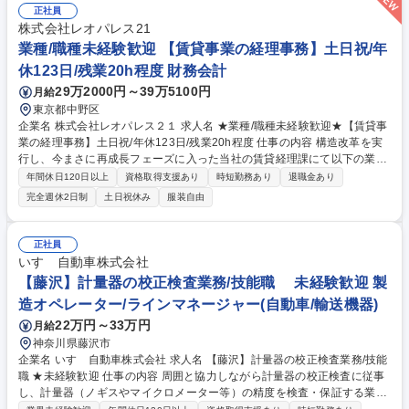
で、ご安心ください。 【具体的には】 ・製品の梱包作業・船便チャータ
正社員
ー、空輸手続き・出荷書類の作成など。 ※工場内で重たいもの運ぶシーン
株式会社レオパレス21
もございます。 募集職種 高梁【海外出荷業務】英語使用あり/原則転勤無/
業種/職種未経験歓迎 【賃貸事業の経理事務】土日祝/年
離職率3%/国内シェア70％超
休123日/残業20h程度 財務会計
29万2000円～39万5100円
月給
東京都中野区
企業名 株式会社レオパレス２１ 求人名 ★業種/職種未経験歓迎★【賃貸事
業の経理事務】土日祝/年休123日/残業20h程度 仕事の内容 構造改革を実
行し、今まさに再成長フェーズに入った当社の賃貸経理課にて以下の業務
をお任せします。 【具体的には】 ■管理物件の家賃請求及び入金管理業務
年間休日120日以上
資格取得支援あり
時短勤務あり
退職金あり
全般■賃貸事業部における取引業者の請求および支払業務、データ集計全
完全週休2日制
土日祝休み
服装自由
般■取引業者の登録、変更など管理全般■賃貸事業部についての支払業務と
経理処理業務 ※変更の範囲：会社の定める業務 募集職種 ★業種/職種未経
験歓迎★【賃貸事業の経理事務】土日祝/年休123日/残業20h程度
正社員
いすゞ自動車株式会社
【藤沢】計量器の校正検査業務/技能職 未経験歓迎 製
造オペレーター/ラインマネージャー(自動車/輸送機器)
22万円～33万円
月給
神奈川県藤沢市
企業名 いすゞ自動車株式会社 求人名 【藤沢】計量器の校正検査業務/技能
職 ★未経験歓迎 仕事の内容 周囲と協力しながら計量器の校正検査に従事
し、計量器（ノギスやマイクロメーター等）の精度を検査・保証する業務