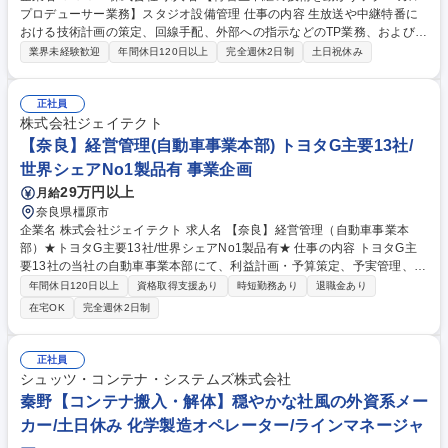
プロデューサー業務】スタジオ設備管理 仕事の内容 生放送や中継特番に
おける技術計画の策定、回線手配、外部への指示などのTP業務、およびス
タジオ・配信設備の保守管理や導入企画を担当。オペレーションではな
業界未経験歓迎
年間休日120日以上
完全週休2日制
土日祝休み
く、技術支援・管理を行うポジションです。 生中継特番等の計画書作成、
伝送回線手配、機材調達や設営時の外部委託への指示等、テクニカルプロ
デューサー業務を主導。また、全国のスタジオや配信設備の保守・管理、
正社員
新規配信設備の導入企画や予算管理等も担います。カメラ等の直接操作は
株式会社ジェイテクト
なく、制作スタッフへの技術支援やプロジェクト管理が中心。中継特番を
【奈良】経営管理(自動車事業本部) トヨタG主要13社/
通じて、社会や暮らしに貢献できるやりがいの大きな業務です。 募集職種
世界シェアNo1製品有 事業企画
【特番生中継の技術を動かすテクニカルプロデューサー業務】スタジオ設
29万円以上
月給
備管理
奈良県橿原市
企業名 株式会社ジェイテクト 求人名 【奈良】経営管理（自動車事業本
部）★トヨタG主要13社/世界シェアNo1製品有★ 仕事の内容 トヨタG主
要13社の当社の自動車事業本部にて、利益計画・予算策定、予実管理、損
益分析を担当。国内外拠点や関係部門と連携し、損益データの集計・分
年間休日120日以上
資格取得支援あり
時短勤務あり
退職金あり
析・展開を通じて事業運営と経営判断を支援を行います。 【業務内容】
在宅OK
完全週休2日制
・自動車事業に関する利益計画策定、損益管理・分析 ・損益関係データ実
績集計・関係部門への展開 【事業統括部について】 幅広い年代が揃う幅
広い人員構成です。他事業本部や多くの国内外拠点と関わりを持ち、事業
正社員
本部の司令塔を担っています。 募集職種 【奈良】経営管理（自動車事業
シュッツ・コンテナ・システムズ株式会社
本部）★トヨタG主要13社/世界シェアNo1製品有★
秦野【コンテナ搬入・解体】穏やかな社風の外資系メー
カー/土日休み 化学製造オペレーター/ラインマネージャ