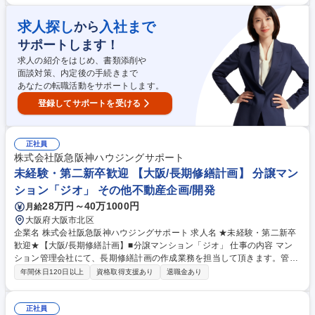
作成 ・原材料及び資材の発注 ・スタッフへの製造工程指導・教育 ・日報
の作成 ・５Ｓ活動の推進/安全衛生活動の推進 募集職種 ★[豊橋市]食品製
求人探し
入社まで
から
造/未経験歓迎！人気商品こくうまキムチ/年休120日/夜勤無
サポートします！
求人の紹介をはじめ、書類添削や
面談対策、内定後の手続きまで
あなたの転職活動をサポートします。
登録してサポートを受ける
正社員
株式会社阪急阪神ハウジングサポート
未経験・第二新卒歓迎 【大阪/長期修繕計画】 分譲マン
ション「ジオ」 その他不動産企画/開発
28万円～40万1000円
月給
大阪府大阪市北区
企業名 株式会社阪急阪神ハウジングサポート 求人名 ★未経験・第二新卒
歓迎★【大阪/長期修繕計画】■分譲マンション「ジオ」 仕事の内容 マン
ション管理会社にて、長期修繕計画の作成業務を担当して頂きます。管理
物件の修繕計画を概ね長期スパンで見直し、適切な修繕積立金の設定や修
年間休日120日以上
資格取得支援あり
退職金あり
繕時期の計画立案を行います。 【具体的には】 当社が管理するマンショ
ンの長期修繕計画を作成します。概ね5年ごとに計画を見直し、屋上防水
工事、給排水管交換、インターフォン更新などの修繕項目について、適切
正社員