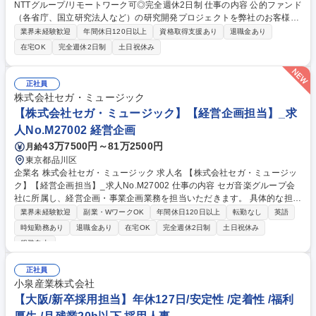
NTTグループ/リモートワーク可◎完全週休2日制 仕事の内容 公的ファンド
（各省庁、国立研究法人など）の研究開発プロジェクトを弊社のお客様が
実施する際に、経理事務などに関わる作業の実務、内容確認および制度説
業界未経験歓迎
年間休日120日以上
資格取得支援あり
退職金あり
明・教育などをご担当いただきます。 ・計画～発注～納品に至る経理処理
在宅OK
完全週休2日制
土日祝休み
に必要な書類作成および支援等を実施 ・経理検査に向けたモニタリングと
対応業務等を実施 ・適正な経理処理に向けたお客様への啓発業務（説明
会/研修）等を実施 ・業務拡大に向けたお客様改善提案の検討等を実施 お
正社員
客様の経理処理のルールに加えて、公的ファンドの利用ルールを理解して
株式会社セガ・ミュージック
進めて頂く必要がございます。 募集職種 【事務/研究支援 業務】NTTグル
【株式会社セガ・ミュージック】【経営企画担当】_求
ープ/リモートワーク可◎完全週休2日制
人No.M27002 経営企画
43万7500円～81万2500円
月給
東京都品川区
企業名 株式会社セガ・ミュージック 求人名 【株式会社セガ・ミュージッ
ク】【経営企画担当】_求人No.M27002 仕事の内容 セガ音楽グループ会
社に所属し、経営企画・事業企画業務を担当いただきます。 具体的な担当
業務は下記となります。 ■中期経営計画の策定、経営指標の設計とモニタ
業界未経験歓迎
副業・WワークOK
年間休日120日以上
転勤なし
英語
リング ■新規事業の企画立案、競合分析、市場調査 ■主要会議体（取締役
時短勤務あり
退職金あり
在宅OK
完全週休2日制
土日祝休み
会・経営会議など）の運営および提言 ■各音楽関係部門との連携、グルー
服装自由
プ会社との連携、その他経営企画業務関連 ■新規事業の企画立案、競合分
析、市場調査 ■必要に応じてM&A、業務提携、資本政策の立案補佐 募集職
正社員
種 【株式会社セガ・ミュージック】【経営企画担当】_求人No.M27002
小泉産業株式会社
【大阪/新卒採用担当】年休127日/安定性 /定着性 /福利