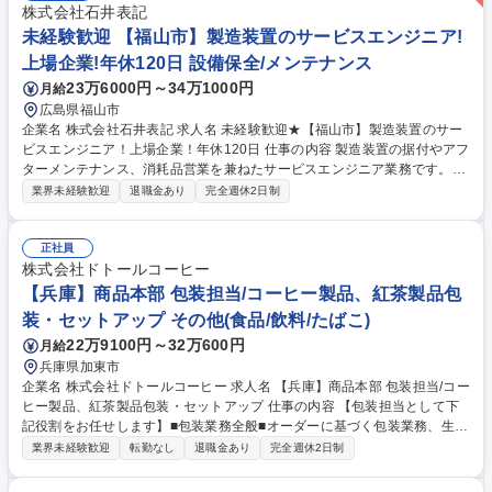
（戦略部と分担）※関わる領域はスポーツ・スマートシティ事業本部の全
株式会社石井表記
領域が対象（スポーツ領域、スマートシティ領域、ソリューションシステ
未経験歓迎 【福山市】製造装置のサービスエンジニア!
ムなどの新領域） 募集職種 【スポーツ】DeNAの重要事業「スポーツ×街
上場企業!年休120日 設備保全/メンテナンス
づくり」を支える経営管理
23万6000円～34万1000円
月給
広島県福山市
企業名 株式会社石井表記 求人名 未経験歓迎★【福山市】製造装置のサー
ビスエンジニア！上場企業！年休120日 仕事の内容 製造装置の据付やアフ
ターメンテナンス、消耗品営業を兼ねたサービスエンジニア業務です。設
備の補修や見積作業など、顧客対応を通じて技術力とコミュニケーション
業界未経験歓迎
退職金あり
完全週休2日制
力を磨けます。出張対応あります。 ■設備の据付作業し買うアフターメン
テナンス（機械補修） ■消耗品営業、見積作業 ※扱う装置：プリント基板
製造装置・自動車部品関連装置など※出張あり（納入先の休日対応が多
正社員
い） 【業務の変更：ネームプレート･プリント基板製造装置･機能性材料塗
株式会社ドトールコーヒー
布装置等の設計・製造・販売・管理・開発等に係る諸業務】 募集職種 未
【兵庫】商品本部 包装担当/コーヒー製品、紅茶製品包
経験歓迎★【福山市】製造装置のサービスエンジニア！上場企業！年休12
装・セットアップ その他(食品/飲料/たばこ)
0日
22万9100円～32万600円
月給
兵庫県加東市
企業名 株式会社ドトールコーヒー 求人名 【兵庫】商品本部 包装担当/コー
ヒー製品、紅茶製品包装・セットアップ 仕事の内容 【包装担当として下
記役割をお任せします】■包装業務全般■オーダーに基づく包装業務、生産
管理・包装機の操作、日常点検・パートナースタッフの管理・製品の検
業界未経験歓迎
転勤なし
退職金あり
完全週休2日制
査・品質向上、生産効率の向上、歩留まり改善活動 ・生産現場における人
員のマネジメント・育成・配属・指示・シフト作成 等）・包装設備のメン