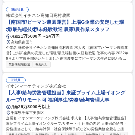
引先との調整 ※風力発電所、太陽光発電所の事業会社（SPC）の管理を
行う業務です。 募集職種 【東京/アセットマネジメント】JR東日本グルー
契約社員
プ/在宅勤務可/地方創生に携わる
株式会社イチネン高知日高村農園
【南国市/ピーマン農園運営】上場G企業の安定した環
境/最先端技術/未経験歓迎 農家/農作業スタッフ
21万5000円～24万円
月給
高知県南国市
企業名 株式会社イチネン高知日高村農園 求人名 【南国市/ピーマン農園運
営】上場G企業の安定した環境/最先端技術/未経験歓迎 仕事の内容 2022年
9月より営農を開始いたしました南国農場にてピーマンの生産に関わる業
務に携わっていただきます。徐々に体を慣らしていくよう業務の調整は可
業界未経験歓迎
転勤なし
能ですので、相談しながら未経験の方もチャレンジされています。 ●営農
計画立案と営農に関わる業務全般：農作業のスケジュールから農産物の出
荷量を想定し、販売方法を検討、販売ルート探索など、収入を実際に得る
正社員
方法を見つけ出していきます。営農計画では、「生産」「販売」「資金」
イオンマーケティング株式会社
が噛み合ったきめ細かなプランづくりが欠かせません。 ●パート社員の育
【人事/給与労務管理担当】東証プライム上場イオング
成、指導、管理全般：雇用を促進、地域連携も行い、地域活性化に貢献す
ループ/リモート可 福利厚生/労務/給与管理人事
るため努力していくことを約束事として掲げています。 募集職種 【南国
29万3000円以上
月給
市/ピーマン農園運営】上場G企業の安定した環境/最先端技術/未経験歓迎
千葉県千葉市美浜区
企業名 イオンマーケティング株式会社 求人名 【人事/給与労務管理担当】
東証プライム上場イオングループ/リモート可 仕事の内容 人事部の給与・
労務担当として、給与計算・社会保険等手続などの労務業務全般をご担当
頂きます。 ■給与計算・社会保険等手続は、グループ内のシェアードサー
業界未経験歓迎
年間休日120日以上
転勤なし
時短勤務あり
退職金あり