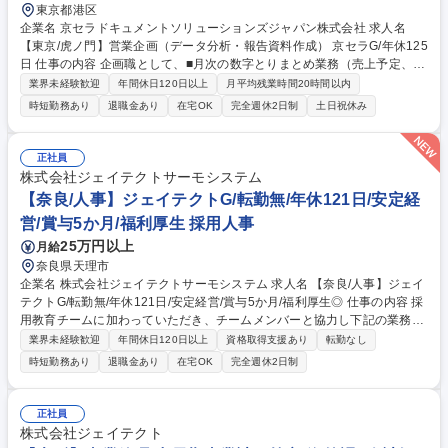
東京都港区
企業名 京セラドキュメントソリューションズジャパン株式会社 求人名
【東京/虎ノ門】営業企画（データ分析・報告資料作成） 京セラG/年休125
日 仕事の内容 企画職として、■月次の数字とりまとめ業務（売上予定、経
費、見通し作成など）■年次計画作成などの業務支援■販売代理店に向けた
業界未経験歓迎
年間休日120日以上
月平均残業時間20時間以内
販促イベントに関する作成支援、などを担当いただきます。 日次では売上
時短勤務あり
退職金あり
在宅OK
完全週休2日制
土日祝休み
実績等のデータを月ごと、部門ごとに集計し報告資料作成を行っていただ
きます。 【入社後のOJTイメージ】日次の数字取りまとめ等は、先輩社員
と一緒に行っていただきながら習得いただきます。月次・年次の業務につ
正社員
いても同様に社員と一緒にご対応いただく予定です。業務を覚えていただ
株式会社ジェイテクトサーモシステム
いた後は、業務効率化に向けて取り組んでいただきたいと考えておりま
【奈良/人事】ジェイテクトG/転勤無/年休121日/安定経
す。 募集職種 【東京/虎ノ門】営業企画（データ分析・報告資料作成） 京
営/賞与5か月/福利厚生 採用人事
セラG/年休125日
25万円以上
月給
奈良県天理市
企業名 株式会社ジェイテクトサーモシステム 求人名 【奈良/人事】ジェイ
テクトG/転勤無/年休121日/安定経営/賞与5か月/福利厚生◎ 仕事の内容 採
用教育チームに加わっていただき、チームメンバーと協力し下記の業務を
お任せします。採用活動や研修をよりよくしていくためにメンバーで協力
業界未経験歓迎
年間休日120日以上
資格取得支援あり
転勤なし
し、新しい取り組みの提案や実施などにも関わっていただきます。 【採用
時短勤務あり
退職金あり
在宅OK
完全週休2日制
業務】新卒採用：年間約10名、中途採用：年間約10名 採用に関しては、
採用計画の企画立案、合同説明会や学校訪問、ナビサイトの運用、インタ
ーンシップ、面接、内定者フォローなど一連の業務をお任せいたします。
正社員
【教育研修】新入社員研修、階層別教育、その他社内研修、 【派遣社員管
株式会社ジェイテクト
理】派遣社員募集、受け入れ、契約更新 【人事業務全般】採用教育業務の