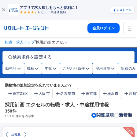
アプリで求人探しをもっと便利に！
インストール
レビュー高評価
無料
会員ログイン
/
転職・求人トップ
採用計画 エクセル
検索条件を設定する
勤務地
職種
年収
こだわり条件
雇用形態
新着のみ
勤務地の追加設定を忘れていませんか？
東京23区
大阪市
名古屋市
東京都
横浜市
川崎
採用計画 エクセルの転職・求人・中途採用情報
350
件
関連度順
新着順
1
〜
100
件目を表示中
正社員