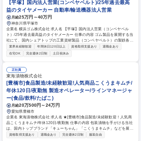
ァシリティ管理など総務領域も担当し、業務効率化と内部統制強化をリー
【平塚】国内法人営業(コンベヤベルト)/25年過去最高
ドしていただきます。 【業務の変更の範囲】当社業務全般 募集職種 【瑞
益のタイヤメーカー 自動車/輸送機器法人営業
穂区/総務人事】従業員1,000名以上◆景気に左右されない事業◆年休122
25万円～40万円
月給
日
神奈川県平塚市
企業名 横浜ゴム株式会社 求人名 【平塚】国内法人営業（コンベヤベル
ト）/25年過去最高益のタイヤメーカー 仕事の内容 ゴム製品を展開する当
社にて、国内シェアトップの工業資材製品（コンベヤベルト）の製鉄各
社、資源会社、電力会社等への法人営業を担って頂きます。 ■国内子会社/
業界未経験歓迎
年間休日120日以上
資格取得支援あり
退職金あり
代理店と協業での営業活動の推進、見積もり等入札書類作成、受注後の社
在宅OK
完全週休2日制
土日祝休み
内オーダー展開、生産・出荷・売上管理、技術と協業での出荷後の顧客サ
ポートまでの一連を担当 ■販売予算作成や中長期の計画策定、予実管理な
ど営業企画業務 ■海外はアジア・オセアニア・米州・中東など向けに展開
正社員
募集職種 【平塚】国内法人営業（コンベヤベルト）/25年過去最高益のタ
東海漬物株式会社
イヤメーカー
[豊橋市]食品製造/未経験歓迎!人気商品こくうまキムチ/
年休120日/夜勤無 製造オペレーター/ラインマネージャ
ー(食品/飲料/たばこ)
20万500円～24万円
月給
愛知県豊橋市
企業名 東海漬物株式会社 求人名 ★[豊橋市]食品製造/未経験歓迎！人気商
品こくうまキムチ/年休120日/夜勤無 仕事の内容 包装漬物を手がける当社
は、国内トップブランド「キューちゃん」「こくうまキムチ」などを展
開。そんな当社において、製造業務、出荷予測に基づき生産計画を立て、
資格取得支援あり
退職金あり
完全週休2日制
服装自由
生産の実行をお任せします。 ・こくうまキムチの製造業務 ・生産計画の