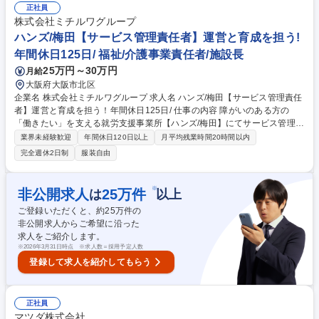
や業務プロセスの策定,人員・予算管理,新規運用の設計を推進いただきま
正社員
す。また,KPI設計や稼働・計数管理,メンバー育成を通じて組織のパフォー
株式会社ミチルワグループ
マンスを最大化および品質基準の整備やVOC分析,他部門との連携により
ハンズ/梅田【サービス管理責任者】運営と育成を担う!
応対品質の向上と業務改善を図り,インバウンド・アウトバウンド双方の業
年間休日125日/ 福祉/介護事業責任者/施設長
務推進と最適化のサイクルを図ってきただきます。 募集職種 LF[大阪]コー
25万円～30万円
月給
ルセンターの運営管理（マネージャー）◆プライム上場グループ
大阪府大阪市北区
企業名 株式会社ミチルワグループ 求人名 ハンズ/梅田【サービス管理責任
者】運営と育成を担う！年間休日125日/ 仕事の内容 障がいのある方の
「働きたい」を支える就労支援事業所【ハンズ/梅田】にてサービス管理責
任者を募集いたします。利用者様の個別支援計画の作成をはじめ、スタッ
業界未経験歓迎
年間休日120日以上
月平均残業時間20時間以内
フの育成等支援の質を高める役割をお任せします。 ■個別支援計画の作
完全週休2日制
服装自由
成・モニタリング ■利用者面談・就労支援・定着支援 ■支援員・スタッフ
の育成、研修企画運営 ■行政・医療機関・企業との連携／調整 ■センター
長と連携した運営改善・数値管理 募集職種 ハンズ/梅田【サービス管理責
※
非公開求人
25
万件
は
以上
任者】運営と育成を担う！年間休日125日/
ご登録いただくと、約
25
万件の
非公開求人からご希望に沿った
求人をご紹介します。
※
2026年3月31日時点 ※求人数＝採用予定人数
登録して求人を紹介してもらう
正社員
マツダ株式会社