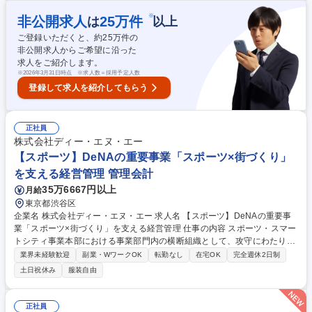
賃を滞納されいている入居者様への連絡（支払いの案内や入金計画の立案
等） 【顧客】■1人あたり平均150～200件/月（業界平均350件/月） 【育
※
非公開求人
25
万件
は
以上
成環境】OJT研修が基本になりますが、マニュアルがあることに加え、マ
ご登録いただくと、約
25
万件の
ネジメント業務に集中するリーダーを中心に4人1組のチームメンバーが教
非公開求人からご希望に沿った
育を行うためご安心ください。 （雇入れ直後）求人票通り（変更の範囲）
求人をご紹介します。
会社の定める業務 募集職種 【静岡】債権管理営業◆未経験歓迎/業界で売
※
2026年3月31日時点 ※求人数＝採用予定人数
上NO1/プライム上場企業グループ
登録して求人を紹介してもらう
正社員
株式会社ディー・エヌ・エー
【スポーツ】DeNAの重要事業「スポーツ×街づくり」
を支える経営管理 管理会計
35万6667円以上
月給
東京都渋谷区
企業名 株式会社ディー・エヌ・エー 求人名 【スポーツ】DeNAの重要事
業「スポーツ×街づくり」を支える経営管理 仕事の内容 スポーツ・スマー
トシティ事業本部における事業部門内の横断組織として、攻守にわたり事
業に寄り添った経営管理を担っていただきます。 【主な業務内容】■担当
業界未経験歓迎
副業・WワークOK
転勤なし
在宅OK
完全週休2日制
事業領域の中期計画、予算計画の策定 ■事業部全体の見通しの作成、予実
土日祝休み
服装自由
管理、差異分析（事業部全体の数字集計／管理）■DeNA本体の経営管理
部門とのコミュニケーション■重要プロジェクト、事業課題の分析及び改
善策の立案と推進■各既存事業の範囲にフィットしない、個別案件の対応
正社員