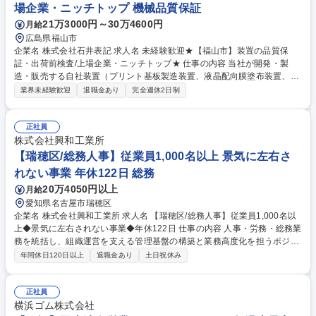
場企業・ニッチトップ 機械品質保証
21万3000円～30万4600円
月給
広島県福山市
企業名 株式会社石井表記 求人名 未経験歓迎★【福山市】装置の品質保
証・出荷前検査/上場企業・ニッチトップ★ 仕事の内容 当社が開発・製
造・販売する自社装置（プリント基板製造装置、液晶配向膜塗布装置、機
能性材料塗布装置など）が、製品として無事に出荷できるよう、最終段階
業界未経験歓迎
退職金あり
完全週休2日制
の組み立てや出荷前検査をお任せします。 ■出荷前検査・調整：組み上が
った装置が仕様通りに動くか、不具合がないかどうかの最終チェック・性
能検査を行います。 ■装置の組み立て 検査工程や出荷準備に伴う、装置の
正社員
一部の組み立てや調整作業 ■樹脂部品の製作 装置に組み込むための樹脂パ
株式会社興和工業所
ーツの加工・製作を行います。 募集職種 未経験歓迎★【福山市】装置の
【瑞穂区/総務人事】従業員1,000名以上 景気に左右さ
品質保証・出荷前検査/上場企業・ニッチトップ★
れない事業 年休122日 総務
20万4050円以上
月給
愛知県名古屋市瑞穂区
企業名 株式会社興和工業所 求人名 【瑞穂区/総務人事】従業員1,000名以
上◆景気に左右されない事業◆年休122日 仕事の内容 人事・労務・総務業
務を統括し、組織運営を支える管理基盤の構築と業務高度化を担うポジシ
ョンです。入社後のメイン業務としては新入社員教育・オンボーディン
年間休日120日以上
退職金あり
土日祝休み
グ・社員のフォローアップ・寮の運営担当に従事。 採用業務にも携わって
頂きたいと考えており、採用計画立案・実行、入退社手続き、勤怠・給与
管理、社会保険対応等の労務管理全般に加え、就業規則整備や人事制度運
正社員
用、評価制度改善を推進。株主総会・取締役会運営補助、契約書管理、フ
横浜ゴム株式会社