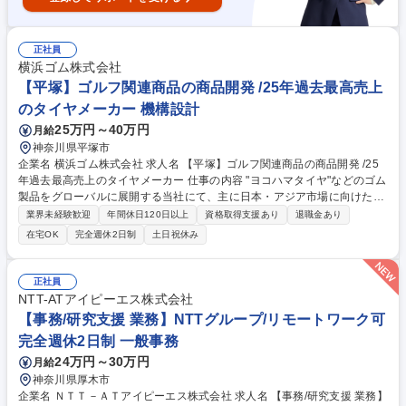
正社員
横浜ゴム株式会社
【平塚】ゴルフ関連商品の商品開発 /25年過去最高売上
のタイヤメーカー 機構設計
25万円～40万円
月給
神奈川県平塚市
企業名 横浜ゴム株式会社 求人名 【平塚】ゴルフ関連商品の商品開発 /25
年過去最高売上のタイヤメーカー 仕事の内容 "ヨコハマタイヤ"などのゴム
製品をグローバルに展開する当社にて、主に日本・アジア市場に向けた高
機能ゴルフクラブ「PRGR（プロギア）」 の商品開発・商品性能向上・品
業界未経験歓迎
年間休日120日以上
資格取得支援あり
退職金あり
質改善を担って頂きます。 ■新商品の開発、ならびにそれにともなう試
在宅OK
完全週休2日制
土日祝休み
作・試験・評価 ■ゴルフクラブにおける基本性能向上のための商品開発 ■
商品の品質改善およびコストダウンの実施および支援 ■国内外協力会社お
よび生産委託先への指導・管理 ■諸規格、要領、仕様書、技術標準の発
正社員
行・改廃・管理 ■知的所有権（特許・意匠・実用新案）の調査・出願 募集
NTT-ATアイピーエス株式会社
職種 【平塚】ゴルフ関連商品の商品開発 /25年過去最高売上のタイヤメー
【事務/研究支援 業務】NTTグループ/リモートワーク可
カー
完全週休2日制 一般事務
24万円～30万円
月給
神奈川県厚木市
企業名 ＮＴＴ－ＡＴアイピーエス株式会社 求人名 【事務/研究支援 業務】