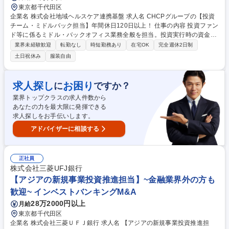
東京都千代田区
企業名 株式会社地域ヘルスケア連携基盤 求人名 CHCPグループの【投資
チーム・ミドルバック担当】年間休日120日以上！ 仕事の内容 投資ファン
ド等に係るミドル・バックオフィス業務全般を担当。投資実行時の資金調
達手続きや投資家へのレポーティング等を通じてグループの成長を支えま
業界未経験歓迎
転勤なし
時短勤務あり
在宅OK
完全週休2日制
す。 ■ファンド組成・アドミ業務■関連SPCの経理決算・CF管理■法務・
土日祝休み
服装自由
税務サポート■投資家・金融機関へのレポーティング■会計監査・分配金計
算の実務。入社後は経験に応じ、投資先の計数レポート作成や投資家連携
からお任せします。 募集職種 CHCPグループの【投資チーム・ミドルバ
求人探し
お困り
に
ですか？
ック担当】年間休日120日以上！
業界トップクラスの求人件数から
あなたの力を最大限に発揮できる
求人探しをお手伝いします。
アドバイザーに相談する
正社員
株式会社三菱UFJ銀行
【アジアの新規事業投資推進担当】~金融業界外の方も
歓迎~ インベストバンキングM&A
28万2000円以上
月給
東京都千代田区
企業名 株式会社三菱ＵＦＪ銀行 求人名 【アジアの新規事業投資推進担