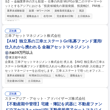
当】～金融業界外の方も歓迎～ 仕事の内容 MUFGが第二のマザーマーケ
ットとするアジアにおける「投資候補先の新規発掘、投資検討、PMI推
進」や「各パートナーバンクの投資案件推進・PMIサポート」に従事いた
業界未経験歓迎
副業・WワークOK
資格取得支援あり
英語
だきます。 【魅力】■経営としてアジアマーケットに注力していくことを
時短勤務あり
退職金あり
在宅OK
完全週休2日制
土日祝休み
決めており、高いレベルで業務が行えます。 ■デジタルエコシステム施策
服装自由
「MUFG Openly-connected Digital Ecosystem（MODE）」を立ち上げ、
「アジア×デジタル」をテーマに、フィンテック企業やスタートアップと
正社員
の連携を通じて新しい金融サービスを創出しております。 募集職種 【ア
三幸アセットマネジメント株式会社
ジアの新規事業投資推進担当】～金融業界外の方も歓迎～
【AM】独立系の三幸エステートGr/私募ファンド運用/
仕入れから携われる 金融アセットマネジメント
39万円以上
月給
東京都中央区
企業名 三幸アセットマネジメント株式会社 求人名 【AM】独立系の三幸エ
ステートGr/私募ファンド運用/仕入れから携われる 仕事の内容 入社後はア
セットマネージャーをお任せします。三幸エステートで培ったオフィス仲
介のノウハウで設計/開発から携われるので財閥系と違うキャリアを描けま
業界未経験歓迎
年間休日120日以上
転勤なし
退職金あり
す。ご経験を考慮し私募ファンド運用物件もお任せします。 ■各種契約書
完全週休2日制
土日祝休み
等のドキュメント作成■計画工事（バリューアップ、保全工事）の策定お
よび実施・管理、緊急工事の対応 ※工事実務は含まれません■PMおよび
他の業者への業務の指示、管理■月次レポート関連（レントロール、キャ
正社員
ッシュマネジメント、会計確認）■予算の策定、実行（予実管理）■運用に
スターアジア・アセット・アドバイザーズ株式会社
あたり当社のアセットマネジメント方針、手順の遵守徹底 募集職種 【A
【不動産期中管理】宅建・簿記を武器に 不動産ファン
M】独立系の三幸エステートGr/私募ファンド運用/仕入れから携われる
ドでアセマネへstepUP! 不動産投資アセットマネジメ