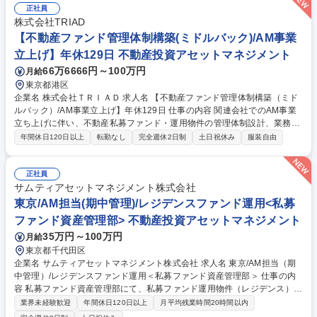
す。各種プライベートデットファンド、ダイレクトレンディングファン
正社員
ド、インフラファンド、不動産ファンド等を対象に、投資方針の企画立
株式会社TRIAD
案、マネジャーセレクション、投資デューデリジェンス、決裁書作成、投
【不動産ファンド管理体制構築(ミドルバック)/AM事業
資後のモニタリング等、幅広い業務を担当していただきます。 募集職種
立上げ】年休129日 不動産投資アセットマネジメント
オルタナティブ投資（プライベートデットファンド・リアルアセットファ
66万6666円～100万円
月給
ンド）
東京都港区
企業名 株式会社ＴＲＩＡＤ 求人名 【不動産ファンド管理体制構築（ミド
ルバック）/AM事業立上げ】年休129日 仕事の内容 関連会社でのAM事業
立ち上げに伴い、不動産私募ファンド・運用物件の管理体制設計、業務フ
ロー策定、マニュアル作成、ファンド管理システム選定など、ミドルバッ
年間休日120日以上
転勤なし
完全週休2日制
土日祝休み
服装自由
ク・ファンド管理業務全般をお任せします。 【体制構築】ファンド管理業
務フロー/マニュアル/各種様式の起案、SPC/事務管理の委託先選定・交
渉、管理システム選定（パッケージ導入/AI活用）、許認可（投資運用業/
正社員
不特法等）対応。【1号ファンド立上げ】レポーティング設計、資金フロ
サムティアセットマネジメント株式会社
ー構築。【定常運用】PMレポート確認、資金・予算実績管理、SPC決
東京/AM担当(期中管理)/レジデンスファンド運用<私募
算・監査・税務申告対応、関係各所（信託銀行・会計事務所等）調整、ロ
ファンド資産管理部> 不動産投資アセットマネジメント
ーンコベナンツ管理、スキーム関係者対応、AI効率化 募集職種 【不動産
35万円～100万円
月給
ファンド管理体制構築（ミドルバック）/AM事業立上げ】年休129日
東京都千代田区
企業名 サムティアセットマネジメント株式会社 求人名 東京/AM担当（期
中管理）/レジデンスファンド運用＜私募ファンド資産管理部＞ 仕事の内
容 私募ファンド資産管理部にて、私募ファンド運用物件（レジデンス）の
期中管理業務全般を担当します。PM会社のコントロールや予算策定、資
業界未経験歓迎
年間休日120日以上
月平均残業時間20時間以内
金管理から、投資家・レンダー対応まで幅広く担います。 ■期中管理・予