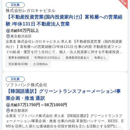
検証を繰り返し分析精度を改善 ■データをもとにした事業部への業務改善
正社員
提案 ■上記に付随するデータ整備およびドキュメント作成 募集職種 【駅
株式会社レガロキャピタル
から5分/データアナリスト】論理的思考を活かし、事業改善に挑める環
【不動産投資営業(国内投資家向け)】富裕層への営業経
境！
験 /年休131日 不動産法人営業
50万円以上
月給
東京都渋谷区
企業名 株式会社レガロキャピタル 求人名 【不動産投資営業（国内投資家
向け）】富裕層への営業経験◎/年休131日 仕事の内容 不動産投資ファン
ドの組成・運営を行う当社にて、個人・法人投資家に対する不動産投資営
業をお任せします。メイン業務は投資家の獲得や案件ソーシングになり、
業界未経験歓迎
年間休日120日以上
資格取得支援あり
転勤なし
幅広く当社で可能な収益化案件を獲得頂きます。 【具体業務】■商業ビル
完全週休2日制
土日祝休み
(5～100億円規模)を中心に、レジデンス・オフィス・ホテルなど幅広い物
件のアセットマネジメント■不動産全般に関するお困りごとの解決から投
資収益の最大化まで、長期的にお客様をサポート ※国内、シンガポールや
正社員
香港、台湾等の海外個人投資家と長期的に向き合えることがやりがいでも
ソフトバンク株式会社
あり、魅力です！※ファイナンスアレンジ含め、不動産投資に関するあら
【韓国語通訳】グリーントランスフォーメーション/事
ゆる分野を網羅したキャリア形成ができます！ 募集職種 【不動産投資営
業企画・推進 通訳
業（国内投資家向け）】富裕層への営業経験◎/年休131日
37万1750円～58万1000円
月給
東京都港区
企業名 ソフトバンク株式会社 求人名 【韓国語通訳】グリーントランスフ
ォーメーション/事業企画・推進 仕事の内容 革新型バッテリー、BESS、E
MSを活用した新たな価値創出を目指す挑戦を主たる活動とする部門に