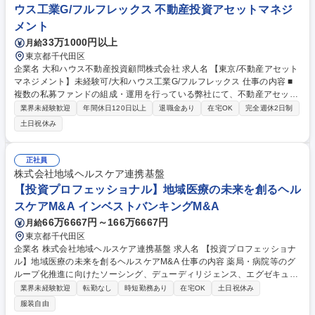
ト 募集職種 【福岡】PEファンドアドミニストレーション/UIターン歓迎/
ウス工業G/フルフレックス 不動産投資アセットマネジ
中途入社者99%
メント
33万1000円以上
月給
東京都千代田区
企業名 大和ハウス不動産投資顧問株式会社 求人名 【東京/不動産アセット
マネジメント】未経験可/大和ハウス工業G/フルフレックス 仕事の内容 ■
複数の私募ファンドの組成・運用を行っている弊社にて、不動産アセット
マネジメント業務全般をお任せいたします。 【概要】■ソーシング、アク
業界未経験歓迎
年間休日120日以上
退職金あり
在宅OK
完全週休2日制
イジション、開発、ファンド組成、CF作成、期中管理等、幅広く携わっ
土日祝休み
て頂きます。※詳しい業務内容は面接の場で丁寧にお伝えします。 【物
件】■物流施設／商業施設／医療・介護施設／レジデンス等 親会社の大和
ハウス工業の業績が好調もあり、多くのファンドを扱っております。案件
正社員
は大和ハウスグループ関連のため原則新規開拓はありません。 募集職種
株式会社地域ヘルスケア連携基盤
【東京/不動産アセットマネジメント】未経験可/大和ハウス工業G/フルフ
【投資プロフェッショナル】地域医療の未来を創るヘル
レックス
スケアM&A インベストバンキングM&A
66万6667円～166万6667円
月給
東京都千代田区
企業名 株式会社地域ヘルスケア連携基盤 求人名 【投資プロフェッショナ
ル】地域医療の未来を創るヘルスケアM&A 仕事の内容 薬局・病院等のグ
ループ化推進に向けたソーシング、デューディリジェンス、エグゼキュー
ション等、M&Aに係る一連の業務を担っていただきます。病院やクリニッ
業界未経験歓迎
転勤なし
時短勤務あり
在宅OK
土日祝休み
クの理事と良い関係性を築くことがポイントです。 ・調剤薬局や病院を中
服装自由
心としたヘルスケア事業への投資判断 ・薬局・病院・在宅企業・歯科医院