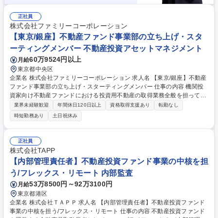
正社員
株式会社ファミリーコーポレーション
【東京/銀座】不動産ファンド事業部の立ち上げ・スタ
ーティングメンバー 不動産投資アセットマネジメント
60万9524円以上
月給
東京都中央区
企業名 株式会社ファミリーコーポレーション 求人名 【東京/銀座】不動産
ファンド事業部の立ち上げ・スターティングメンバー 仕事の内容 機関投
資家向け不動産ファンドにおける投資用不動産の取得業務全般を担ってい
ただきます。 ◆投資対象物件のソーシング（仲介会社・地場業者・金融機
業界未経験歓迎
年間休日120日以上
資格取得支援あり
転勤なし
関ネットワーク構築） ◆投資判断（収益分析・アンダーライティング・投
時短勤務あり
土日祝休み
資妥当性評価） ◆IC向け投資判断資料の作成およびプレゼンテーション
◆売買契約・決済クロージングの実務統括 ◆外部専門家と連携したデュー
デリジェンスの推進 ◆M&A予定の資産管理会社と連携した取得後戦略へ
正社員
の関与 募集職種 【東京/銀座】不動産ファンド事業部の立ち上げ・スター
株式会社TAPP
ティングメンバー
【内部管理責任者】不動産投資ファンド事業の中核を担
う/フレックス・リモート 内部監査
53万8500円～92万3100円
月給
東京都港区
企業名 株式会社ＴＡＰＰ 求人名 【内部管理責任者】不動産投資ファンド
事業の中核を担う/フレックス・リモート 仕事の内容 不動産投資ファンド