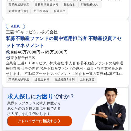
継支援を目的とした投資業務全般、投資案件のソーシングや出資先の事業
業界未経験歓迎
資格取得支援あり
転勤なし
時短勤務あり
承継の支援等をお任せいたします。 ■ソーシング（案件発掘）：提携する
完全週休2日制
土日祝休み
服装自由
地域金融機関等ののネットワークを活用し、後継者難を抱える中小企業を
発掘します。 ■投資実行：一般的なファンドが対象としない小規模な企業
も含めた中堅・中小企業を対象に精査を行います。 ■ハンズオン支援・バ
正社員
リューアップ：投資先を「核」とし、同業他社の譲り受けや統合を進め、
三菱HCキャピタル株式会社
事業基盤を拡大させます。 など 募集職種 【投資実務】全国の中小企業の
私募不動産ファンドの期中運用担当者 不動産投資アセ
事業継承支援/SBI地域事業承継投資(株)への出向
ットマネジメント
48万7000円～65万1000円
月給
東京都千代田区
企業名 三菱ＨＣキャピタル株式会社 求人名 私募不動産ファンドの期中運
用担当者 仕事の内容 私募不動産ファンドの運用・助言・管理業務をお任
せします。 不動産アセットマネジメントに関する一連の業務■私募不動産
ファンド（主にTK-GKスキーム）の戦略的運用計画の立案■運用計画の実
業界未経験歓迎
退職金あり
完全週休2日制
土日祝休み
行（物件運営、予算・資金管理など）■投資家、レンダー、信託銀行等ス
キーム関係者への報告等の対応■PM会社等への指示・調整■上記に付属す
る業務 募集職種 私募不動産ファンドの期中運用担当者
求人探し
お困り
に
ですか？
業界トップクラスの求人件数から
あなたの力を最大限に発揮できる
求人探しをお手伝いします。
アドバイザーに相談する