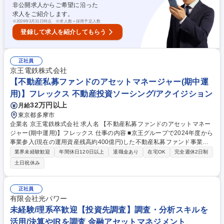
非公開求人からご希望に沿った
求人をご紹介します。
※
2026年3月31日時点 ※求人数＝採用予定人数
登録して求人を紹介してもらう
正社員
京王電鉄株式会社
【不動産私募ファンドのアセットマネージャー(期中運
用)】フレックス 不動産投資ソーシング/アクイジション
32万円以上
月給
東京都多摩市
企業名 京王電鉄株式会社 求人名 【不動産私募ファンドのアセットマネー
ジャー(期中運用)】フレックス 仕事の内容 ■京王グループで2024年度から
事業参入(現在の運用資産残高約400億円)した不動産私募ファンド事業に
おいて、アセットマネージャーとして期中運用を担当していただきます。
業界未経験歓迎
年間休日120日以上
退職金あり
在宅OK
完全週休2日制
※「勤務条件/備考」にて補足記載 ■当社の中期経営計画（～2030年度）
土日祝休み
では、不動産ファンド事業の運用資産残高を1,500億円まで成長させるこ
とを目標としています。 【業務内容詳細】 ■期中運営業務（運営計画、予
算、資金管理等） ■PMコントロール ■信託銀行への指図 ■投資家、レンダ
正社員
ーへの報告・調整 ■AMレポート作成 ■売却・リファイナンス 募集職種
有限会社光パワー
【不動産私募ファンドのアセットマネージャー(期中運用)】フレックス
未経験/理系卒歓迎【投資先調査】調査・分析スキルを
活用/決算やIRを調査 金融アセットマネジメント