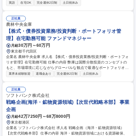
っていただきます。具体的には、以下のような業務を想定しています。
英語
在宅OK
完全週休2日制
土日祝休み
【業務内容】■海外Fintech企業のソーシング・調査分析 ■投資案件の推
進・実行 ■出資後のモニタリング・事業開発推進 ■事業開発・協業推進 ■
海外VCファンドへのLP出資関連業務 ■海外現地ネットワーキング 出資先
正社員
との協業推進に加え、出資に至らなかった有望なFintech事業者について
農林中央金庫
も、日本国内における当社グループとの事業提携・協業可能性を模索し、
【株式・債券投資業務/投資判断・ポートフォリオ管
具体的な事業開発を推進します。 募集職種 【副社長直下】海外Fintech投
理】在宅勤務可能 ファンドマネジャー
資・事業開発/米国・インド・東南アジア
30万円～60万円
月給
東京都千代田区
企業名 農林中央金庫 求人名 【株式・債券投資業務/投資判断・ポートフォ
リオ管理】在宅勤務可能 仕事の内容 弊庫は国際分散投資のコンセプトの
もと、市場環境に応じながらグローバルな観点で最適なポートフォリオ構
築に努めています。 債券、投資適格社債、ハイイールド社債、株式投資に
業界未経験歓迎
退職金あり
完全週休2日制
土日祝休み
かかる以下業務。 【1】投資提案 【2】投資判断（マクロ分析、商品分
析、市場分析） 【3】投資執行 【4】ポートフォリオ管理、等 【魅力】国
内最大規模の機関投資家として、広く深く投資機会に触れられる点が特徴
正社員
です。責任感を持って仕事に取り組んでいただける環境となっています。
ソフトバンク株式会社
募集職種 【株式・債券投資業務/投資判断・ポートフォリオ管理】在宅勤
戦略企画(海洋・鉱物資源領域)【次世代戦略本部】 事業
務可能
企画
42万7250円～68万8000円
月給
東京都港区
企業名 ソフトバンク株式会社 求人名 戦略企画（海洋・鉱物資源領域）
【次世代戦略本部】 仕事の内容 海洋・鉱物資源領域における資源確保、