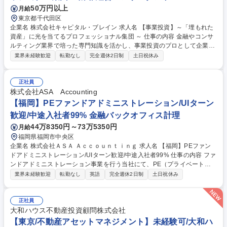
50万円以上
月給
東京都千代田区
企業名 株式会社キャピタル・ブレイン 求人名 【事業投資】～「埋もれた
資産」に光を当てるプロフェッショナル集団 ～ 仕事の内容 金融やコンサ
ルティング業界で培った専門知識を活かし、事業投資のプロとして企業価
値向上を牽引するポジションです。アドバイザリー業務から一歩踏み込
業界未経験歓迎
転勤なし
完全週休2日制
土日祝休み
み、当事者として事業を創る経験を積んでいただけます。 【詳細】投資先
候補の財務・ビジネス分析から企業価値評価、エグゼキューション、そし
て投資後の事業成長支援（グループシナジーによる収益拡大、管理部門強
正社員
化、Ｍ＆Ａサポート等）までを一貫して担当します。短期的な売却益を追
株式会社ASA Accounting
うのではなく、埋もれた資産に光を当て永続的な成長をともに目指すこと
【福岡】PEファンドアドミニストレーション/UIターン
で、本質的な事業推進力と社会貢献の確かな手応えを実感できます。 募集
歓迎/中途入社者99% 金融バックオフィス計理
職種 【事業投資】～「埋もれた資産」に光を当てるプロフェッショナル集
44万8350円～73万5350円
月給
団 ～
福岡県福岡市中央区
企業名 株式会社ＡＳＡ Ａｃｃｏｕｎｔｉｎｇ 求人名 【福岡】PEファン
ドアドミニストレーション/UIターン歓迎/中途入社者99% 仕事の内容 ファ
ンドアドミニストレーション事業を行う当社にて、PE（プライベートエ
クイティ）ファンドの管理業務をお任せします。LPSやSPCの決算、キャ
業界未経験歓迎
転勤なし
英語
完全週休2日制
土日祝休み
ピタルコール対応、投資家レポーティング等が主業務です。 【具体的な業
務内容】 ◇PEファンド及び関連SPCの経理、決算業務、キャッシュフロ
ー管理◇税務申告書作成等の税務関連サポート ◇投資家レポーティング及
正社員
び各種投資家対応 ◇会計監査対応◇キャピタルコール対応 ◇配当計算等
大和ハウス不動産投資顧問株式会社
の関連資料の作成業務、レビュー、チェック ◇ストラクチャリングサポー
【東京/不動産アセットマネジメント】未経験可/大和ハ