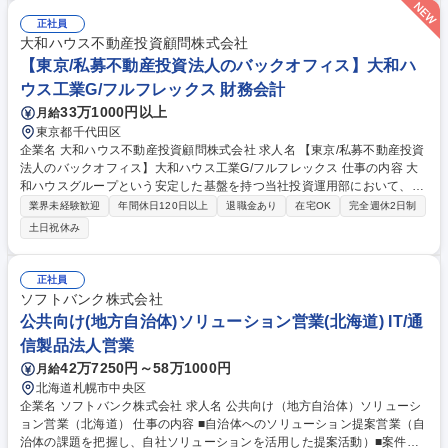
正社員
大和ハウス不動産投資顧問株式会社
【東京/私募不動産投資法人のバックオフィス】大和ハ
ウス工業G/フルフレックス 財務会計
33万1000円以上
月給
東京都千代田区
企業名 大和ハウス不動産投資顧問株式会社 求人名 【東京/私募不動産投資
法人のバックオフィス】大和ハウス工業G/フルフレックス 仕事の内容 大
和ハウスグループという安定した基盤を持つ当社投資運用部において、私
募不動産投資法人(私募リート)のバックオフィス業務を行っていただく方
業界未経験歓迎
年間休日120日以上
退職金あり
在宅OK
完全週休2日制
を募集いたします。 【詳細】■主に私募リートに関する以下業務 ・会計業
土日祝休み
務統括(仕訳・帳簿作成は外部専門家に委託しています) ・資金管理・決算
書類作成、監査対応・投資法人役員会、投資主総会対応 ・投資家、金融機
関への報告書作成および説明・法定書類作成 ※正確な事務処理や書類作成
正社員
のみならず、リートを取り巻く課題の解決や運用改善のため、社外専門家
ソフトバンク株式会社
等とのコミュニケーションも求められます。 募集職種 【東京/私募不動産
公共向け(地方自治体)ソリューション営業(北海道) IT/通
投資法人のバックオフィス】大和ハウス工業G/フルフレックス
信製品法人営業
42万7250円～58万1000円
月給
北海道札幌市中央区
企業名 ソフトバンク株式会社 求人名 公共向け（地方自治体）ソリューシ
ョン営業（北海道） 仕事の内容 ■自治体へのソリューション提案営業（自
治体の課題を把握し、自社ソリューションを活用した提案活動）■案件推