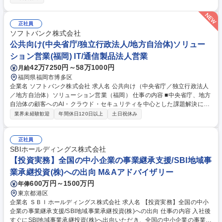
貫して担当することができます） 【主要業務】■ソーシング（案件情報収
集）■デューデリジェンス（開示資料確認・物件分析）■バリュエーション
（キャッシュフロー作成） ■プレゼン資料作成 ■投資判断に関する社内調
正社員
整 ■取得関連業務全般 募集職種 【京王グループ】不動産私募ファンド事
ソフトバンク株式会社
業のアクイジション担当募集
公共向け(中央省庁/独立行政法人/地方自治体)ソリュー
ション営業(福岡) IT/通信製品法人営業
42万7250円～58万1000円
月給
福岡県福岡市博多区
企業名 ソフトバンク株式会社 求人名 公共向け（中央省庁／独立行政法人
／地方自治体）ソリューション営業（福岡） 仕事の内容 ■中央省庁、地方
自治体の顧客へのAI・クラウド・セキュリティを中心とした課題解決に向
けた提案から受注活動■中央省庁、地方自治体の顧客の既存事業の拡大に
業界未経験歓迎
年間休日120日以上
土日祝休み
向けた顧客ヒアリング、提案、受注活動 ■中央省庁、地方自治体の顧客ア
カウントプラン策定、策定に必要な情報収集やヒアリングを含めた課題調
査 ■顧客との関係性の構築に向けた戦略の検討 ■顧客の課題に即したソリ
正社員
ューション提案 ■既存の取引に関するフォローアップ対応 募集職種 公共
SBIホールディングス株式会社
向け（中央省庁／独立行政法人／地方自治体）ソリューション営業（福
【投資実務】全国の中小企業の事業継承支援/SBI地域事
岡）
業承継投資(株)への出向 M&Aアドバイザリー
600万円～1500万円
年俸
東京都港区
企業名 ＳＢＩホールディングス株式会社 求人名 【投資実務】全国の中小
企業の事業継承支援/SBI地域事業承継投資(株)への出向 仕事の内容 入社後
すぐにSBI地域事業承継投資(株)へ出向いただき、全国の中小企業の事業承