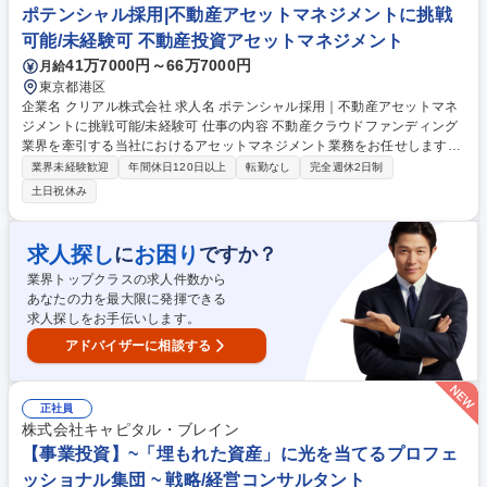
務を通じREITビジネスの全体像を把握。将来的にはデットファイナンスや
ポテンシャル採用|不動産アセットマネジメントに挑戦
決算・財務諸表作成、予算管理などミドル・バックオフィス全般へ幅広く
可能/未経験可 不動産投資アセットマネジメント
関わることが可能です。 募集職種 【京橋】リート（REIT）に係る開示Ｉ
41万7000円～66万7000円
月給
Ｒ・機関運営業務（非管理職）
東京都港区
企業名 クリアル株式会社 求人名 ポテンシャル採用｜不動産アセットマネ
ジメントに挑戦可能/未経験可 仕事の内容 不動産クラウドファンディング
業界を牽引する当社におけるアセットマネジメント業務をお任せします。
ご担当頂く業務は、候補者の適性やご志向性を考慮して決定いたします。
業界未経験歓迎
年間休日120日以上
転勤なし
完全週休2日制
※応募時点で希望がなくても構いません。 【お任せする業務例】 ■投資家
土日祝休み
の資金を預かり、利益を生み出すための厳密なシナリオを描き、物件を取
得するアクイジション業務 ■取得した物件で具体的に利益を生み出す事業
計画（リーシング戦略等）立案、資金マネジメント、PM対応、投資家と
求人探し
お困り
に
ですか？
のセッション、売却計画立案等 など 募集職種 ポテンシャル採用｜不動産
業界トップクラスの求人件数から
アセットマネジメントに挑戦可能/未経験可
あなたの力を最大限に発揮できる
求人探しをお手伝いします。
アドバイザーに相談する
正社員
株式会社キャピタル・ブレイン
【事業投資】~「埋もれた資産」に光を当てるプロフェ
ッショナル集団 ~ 戦略/経営コンサルタント