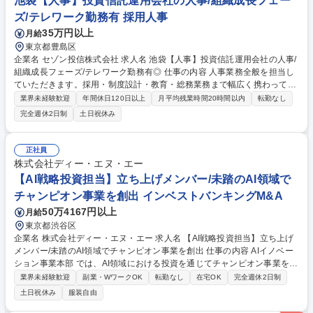
池袋【人事】投資信託運用会社の人事/組織成長フェー
野を網羅したキャリア形成ができます！ 募集職種 【不動産投資営業（海
ズ/テレワーク勤務有 採用人事
外投資家向け）】富裕層への営業経験◎/年休131日
35万円以上
月給
東京都豊島区
企業名 セゾン投信株式会社 求人名 池袋【人事】投資信託運用会社の人事/
組織成長フェーズ/テレワーク勤務有◎ 仕事の内容 人事業務全般を担当し
ていただきます。採用・制度設計・教育・総務業務まで幅広く携わってい
ただきます。小規模組織の中心メンバーならではの裁量権があり、組織を
業界未経験歓迎
年間休日120日以上
月平均残業時間20時間以内
転勤なし
作っていく段階の醍醐味を味わるポジションです！ 【具体的には】人事業
完全週休2日制
土日祝休み
務全般を担当していただきます。労務管理や福利厚生の運用、総務業務な
ども含めたマルチタスクでの業務遂行が求められます。100人規模の組織
で、人事部門の中核として活躍いただける方を求めています。 【業務内容
正社員
の変更範囲】当社の指定する業務務 募集職種 池袋【人事】投資信託運用
株式会社ディー・エヌ・エー
会社の人事/組織成長フェーズ/テレワーク勤務有◎
【AI戦略投資担当】立ち上げメンバー/未踏のAI領域で
チャンピオン事業を創出 インベストバンキングM&A
50万4167円以上
月給
東京都渋谷区
企業名 株式会社ディー・エヌ・エー 求人名 【AI戦略投資担当】立ち上げ
メンバー/未踏のAI領域でチャンピオン事業を創出 仕事の内容 AIイノベー
ション事業本部 では、AI領域における投資を通じてチャンピオン事業を創
出し、DeNAグループに非連続な成長をもたらすことをミッションとして
業界未経験歓迎
副業・WワークOK
転勤なし
在宅OK
完全週休2日制
います。 2025年度から非常に速いペースでポートフォリオ を拡大中で
土日祝休み
服装自由
す。最強の投資チームを構築するため、立ち上げメンバーを募集します。