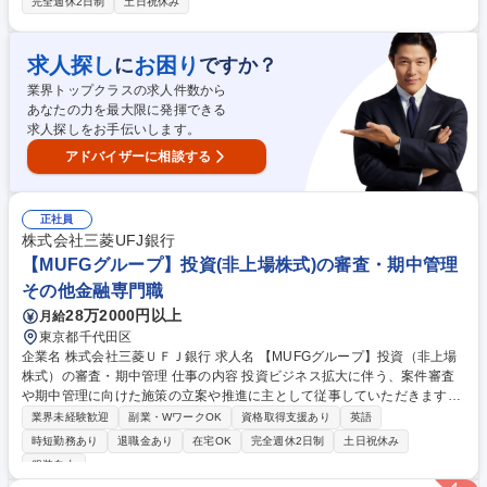
完全週休2日制
土日祝休み
算関連：物件の管理運営計画や予算の策定、資金管理を行います。 ■レポ
ート・会計関連：月次レポートの確認、予実管理や収支分析などの会計・
決算関連業務、AMレポートの作成に対応します。 ■折衝・関係者コント
求人探し
お困り
に
ですか？
ロール：PM会社のコントロールや、レンダー・投資家への対応、信託銀
業界トップクラスの求人件数から
行への指図業務を担います。 募集職種 東京/AM担当（期中管理）/レジデ
あなたの力を最大限に発揮できる
ンスファンド運用＜私募ファンド資産管理部＞
求人探しをお手伝いします。
アドバイザーに相談する
正社員
株式会社三菱UFJ銀行
【MUFGグループ】投資(非上場株式)の審査・期中管理
その他金融専門職
28万2000円以上
月給
東京都千代田区
企業名 株式会社三菱ＵＦＪ銀行 求人名 【MUFGグループ】投資（非上場
株式）の審査・期中管理 仕事の内容 投資ビジネス拡大に伴う、案件審査
や期中管理に向けた施策の立案や推進に主として従事していただきます。
海外の新興企業への投資を中心に、株式価値評価の妥当性を検証する業務
業界未経験歓迎
副業・WワークOK
資格取得支援あり
英語
をお任せします。 【求める人物像】 ・グローバル案件に携わる中で、欧
時短勤務あり
退職金あり
在宅OK
完全週休2日制
土日祝休み
米亜の審査拠点や営業も含めた海外勤務、部門企画などに興味のある方 ・
服装自由
コミュニケーションスキルが高く、内外のステークホルダーと円滑に連携