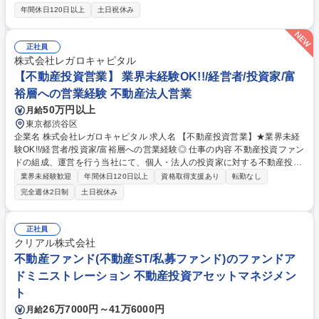
進・プロジェクトマネジメント（提案から契約、導入まで、社内外の関係
年間休日120日以上
土日祝休み
者との連携による案件の推進） 【具体的な業務】 ■自治体などとの関係構
築 ■自治体など公共領域の課題解決に向けたDXソリューション提案営業活
動 ■自治体との連携協定締結、入札対応、見積・提案書などの作成など 募
正社員
集職種 公共向け（地方自治体）ソリューション営業（北海道）
株式会社レガロキャピタル
【不動産投資営業】 業界未経験OK!!/経営者/投資家/富
裕層への営業経験 不動産法人営業
50万円以上
月給
東京都渋谷区
企業名 株式会社レガロキャピタル 求人名 【不動産投資営業】★業界未経
験OK!!/経営者/投資家/富裕層への営業経験◎ 仕事の内容 不動産投資ファン
ドの組成、運営を行う当社にて、個人・法人の投資家に対する不動産投資
営業をお任せします。企業間の仲介やアドバイス、資金集め、売買等当社
業界未経験歓迎
年間休日120日以上
資格取得支援あり
転勤なし
で収益化できる幅広いプロジェクトを獲得する役割です 【具体業務】■商
完全週休2日制
土日祝休み
業ビル(5～100億円規模)を中心に、レジデンス・オフィス・ホテルなど幅
広い物件のアセットマネジメント■不動産全般に関するお困りごとの解決
から投資収益の最大化まで、長期的にお客様をサポート ※国内、シンガポ
正社員
ールや香港、台湾等の海外個人投資家と長期的に向き合えることがやりが
クリアル株式会社
いでもあり、魅力です！※ファイナンスアレンジ含め、不動産投資に関す
不動産ファンド(不動産ST/私募ファンド)のファンドア
るあらゆる分野を網羅したキャリア形成ができます！ 募集職種 【不動産
ドミニストレーション 不動産投資アセットマネジメン
投資営業】★業界未経験OK!!/経営者/投資家/富裕層への営業経験◎
ト
26万7000円～41万6000円
月給