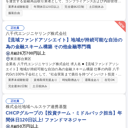
を運営する金融商品取引業者として、コンプライアンスおよび内部管理体
制の構築・運用全般を担っていただきます。金商法に基づいた適正な運営
業界未経験歓迎
年間休日120日以上
完全週休2日制
土日祝休み
体制をファンド組成フェーズから設計する役割です。 【具体的には】■内
服装自由
部管理・内部統制：コンプライアンス体制の整備、社内規程の設計・運用
■横断的管理：投資運用業・投資助言・第二種金商業にわたる管理業務 ■
当局対応：登録、変更届出、検査対応、当局との折衝 ■リスク管理：利益
正社員
相反管理、投資家保護対応の策定 ■会議体運営：投資委員会等への関与お
八千代エンジニヤリング株式会社
よび議事録・記録管理 ■実務連携：AM、営業、経営陣と並走したフロー
【流域ファンドアソシエイト】地域が持続可能な自治の
構築 募集職種 【内部管理責任者】不動産投資ファンド事業の中核を担う/
為の金融スキーム構築 その他金融専門職
フレックス・リモート
26万700円以上
月給
東京都台東区
企業名 八千代エンジニヤリング株式会社 求人名 ■【流域ファンドアソシ
エイト】地域が持続可能な自治の為の金融スキーム構築 仕事の内容 八千
代Gの100%子会社として、“社会実装まで責任を持つ”インパクト投資・事
業創出を推進するCVCにて、投資実務に加え、社会システム・公共性の高
業界未経験歓迎
資格取得支援あり
時短勤務あり
退職金あり
在宅OK
い領域での実装設計まで踏み込み、案件を推進いただきます。 (1)投資実
完全週休2日制
土日祝休み
務:■ソーシング(起業家/VC/CVC/研究機関、等)■ビジネスDD■インパクト
DD■財務分析・Valuation■投資委員会向け資料作成、投資ストラクチャ検
討(2)投資後支援:■投資先の事業計画・KPI設計支援■大企業・自治体・海
正社員
外パートナーとの協業設計■ガバナンス・契約・モニタリング(3)戦略・仕
株式会社地域ヘルスケア連携基盤
組みづくり:■投資戦略・テーマToCのアップデート■Deal flowの仕組み化■
CHCPグループの【投資チーム・ミドルバック担当】年
インパクトKPIの標準化、投資後の進捗管理設計 募集職種 ■【流域ファン
間休日120日以上! ファンドマネジャー
ドアソシエイト】地域が持続可能な自治の為の金融スキーム構築
50万円以上
月給