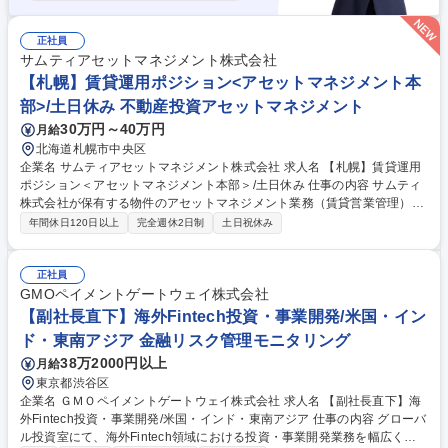
正社員
サムティアセットマネジメント株式会社
【札幌】賃貸運用ポジション<アセットマネジメント本
部>/土日休み 不動産投資アセットマネジメント
30万円～40万円
月給
北海道札幌市中央区
企業名 サムティアセットマネジメント株式会社 求人名 【札幌】賃貸運用
ポジション＜アセットマネジメント本部＞/土日休み 仕事の内容 サムティ
株式会社が保有する物件のアセットマネジメント業務（賃貸営業管理）を
担当します。物件の管理運営計画策定や予算管理から、収益物件の取得・
年間休日120日以上
完全週休2日制
土日祝休み
売却に伴う各種付随業務まで幅広くお任せします。 ■管理運営・予算関
連：保有物件の管理運営計画の策定、物件予算作成、予算実績管理、コス
トコントロールを行います。 ■物件取得・売却関連：土地取得や収益物件
正社員
取得時の賃料査定、売買付随業務、管理会社への運用方針作成や建物修繕
GMOペイメントゲートウェイ株式会社
工事等の発注業務を担います。■報告・折衝関連：マンスリーレポート確
【副社長直下】海外Fintech投資・事業開発/米国・イン
認や会計関連数値の取りまとめ、オーナー担当者への賃貸運用提案や折衝
ド・東南アジア 金融リスク管理モニタリング
に対応します。 募集職種 【札幌】賃貸運用ポジション＜アセットマネジ
38万2000円以上
月給
メント本部＞/土日休み
東京都渋谷区
企業名 ＧＭＯペイメントゲートウェイ株式会社 求人名 【副社長直下】海
外Fintech投資・事業開発/米国・インド・東南アジア 仕事の内容 グローバ
ル投資室にて、海外Fintech領域における投資・事業開発業務を幅広く担