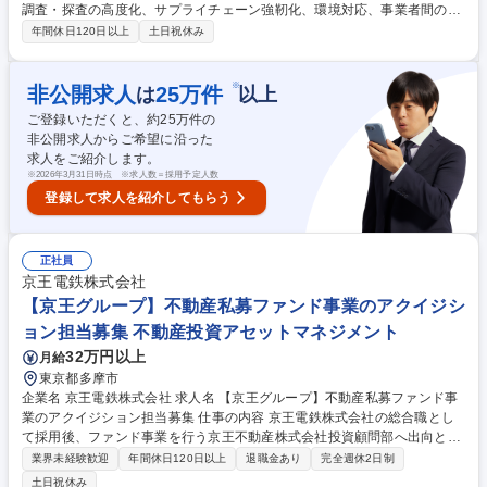
調査・探査の高度化、サプライチェーン強靭化、環境対応、事業者間のデ
ータ連携といった重要課題に対し、当社グループの事業基盤・顧客基盤・
年間休日120日以上
土日祝休み
データ・サービスアセット、な らびにAI・クラウド・デジタル技術を活用
し、次世代の資源開発・活用を支える業界横断プラットフォームの戦略企
画を推進 次世代デジタル社会インフラならびに次世代デジタル社会インフ
※
非公開求人
25
万件
は
以上
ラを土台とした事業創造・戦略企画 ■海洋・鉱物資源事業者、業界団体、
ご登録いただくと、約
25
万件の
関連サービス事業者などへのニーズヒアリング、課題整理、仮説構築 募集
非公開求人からご希望に沿った
職種 戦略企画（海洋・鉱物資源領域）【次世代戦略本部】
求人をご紹介します。
※
2026年3月31日時点 ※求人数＝採用予定人数
登録して求人を紹介してもらう
正社員
京王電鉄株式会社
【京王グループ】不動産私募ファンド事業のアクイジシ
ョン担当募集 不動産投資アセットマネジメント
32万円以上
月給
東京都多摩市
企業名 京王電鉄株式会社 求人名 【京王グループ】不動産私募ファンド事
業のアクイジション担当募集 仕事の内容 京王電鉄株式会社の総合職とし
て採用後、ファンド事業を行う京王不動産株式会社投資顧問部へ出向とな
ります。出向先では不動産の取得に関する以下の実務を担当していただき
業界未経験歓迎
年間休日120日以上
退職金あり
完全週休2日制
ます。（ソーシングからクロージングま で、不動産取得の一連の流れを一
土日祝休み