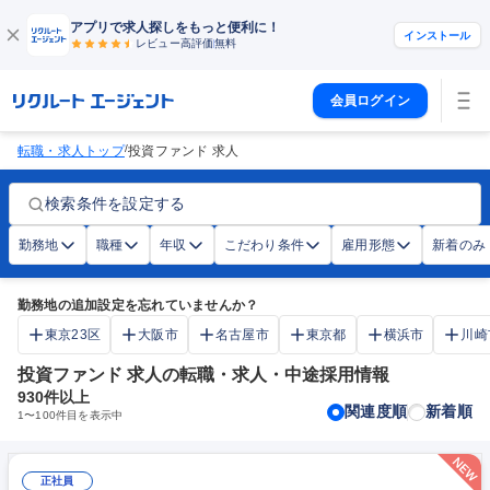
アプリで求人探しをもっと便利に！
インストール
レビュー高評価
無料
会員ログイン
/
転職・求人トップ
投資ファンド 求人
検索条件を設定する
勤務地
職種
年収
こだわり条件
雇用形態
新着のみ
勤務地の追加設定を忘れていませんか？
東京23区
大阪市
名古屋市
東京都
横浜市
川崎
投資ファンド 求人の転職・求人・中途採用情報
930
件以上
関連度順
新着順
1
〜
100
件目を表示中
正社員