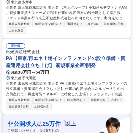
東京都多摩市
企業名 京王電鉄株式会社 求人名 【京王グループ】不動産私募ファンドAM
／新規事業拡大フェーズで活躍 仕事の内容 当社の総合職として採用後、
ファンド事業を行う京王不動産株式会社へ出向となります。出向先では以
下の実務を担当していただきます。不動産私募ファンド事業において、ア
業界未経験歓迎
年間休日120日以上
退職金あり
在宅OK
完全週休2日制
セットマネージャーとして期中運用を担当い ただきます。京王沿線および
土日祝休み
首都圏のオフィス・レジデンスを中心に、運営計画策定から投資家対応ま
で幅広く携わり、不動産ファンド事業の拡大を支えていただきます。【主
要業務】■期中運営業務（運営計画・予算策定・資金管理）■PM会社のコ
正社員
ントロール・リーシング管理■信託銀行への各種指図業務■投資家・金融機
出光興産株式会社
関へのレポーティング■AMレポート作成 ■売却・リファイナンス対応■一
PA【東京/再エネ上場インフラファンドの設立準備・資
部クロージング関連業務 募集職種 【京王グループ】不動産私募ファンドA
産運用会社立ち上げ】 新規事業企画/開発
M／新規事業拡大フェーズで活躍
36万円～54万円
月給
東京都千代田区
企業名 出光興産株式会社 求人名 PA【東京/再エネ上場インフラファンドの
設立準備・資産運用会社立ち上げ】 仕事の内容 総合エネルギー大手の出
光興産にて、再生可能エネルギーに特化した上場インフラファンドの設立
準備、およびそれを運用する資産運用会社の立ち上げ・運営に関わるプロ
業界未経験歓迎
年間休日120日以上
時短勤務あり
退職金あり
在宅OK
ジェクトマネジメント業務を担って頂きます。 ■再エネ上場インフラファ
完全週休2日制
土日祝休み
ンドの設立準備 ■資産運用会社の設立および運営 ■再エネ発電所の建設お
よび運営 ■投資戦略の策定および実行 ■財務管理および報告 ■ステークホ
ルダーとのコミュニケーション 募集職種 PA【東京/再エネ上場インフラフ
※
非公開求人
25
万件
は
以上
ァンドの設立準備・資産運用会社立ち上げ】
ご登録いただくと、約
25
万件の