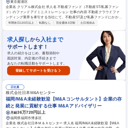
東京都港区
企業名 クリアル株式会社 求人名 不動産ファンド（不動産ST/私募ファン
ド）のファンドアドミニストレーション 仕事の内容 不動産クラウドファ
ンディング業界を牽引する当社にて、不動産ST及び私募ファンドにかかる
ファンドアドミニストレーション業務全般ならびにコーポレート関連業務
年間休日120日以上
転勤なし
完全週休2日制
土日祝休み
をお任せします。 ■物件取得・資金調達サポート、ドキュメント管理 ■信
託銀行・会計事務所への指図業務 ■SPC設立・清算・機関運営業務 ■コン
プライアンス管理、各種委員会事務局業務 ■社内稟議申請・支払申請等
求人探し
入社まで
から
【業務内容の変更範囲】当社の指定する業務 募集職種 不動産ファンド
サポートします！
（不動産ST/私募ファンド）のファンドアドミニストレーション
求人の紹介をはじめ、書類添削や
面談対策、内定後の手続きまで
あなたの転職活動をサポートします。
登録してサポートを受ける
正社員
株式会社日本M&Aセンター
福岡/M&A未経験歓迎【M&Aコンサルタント】企業の存
続と発展に貢献する仕事 M&Aアドバイザリー
36万720円以上
月給
福岡県福岡市博多区
企業名 株式会社日本Ｍ＆Ａセンター 求人名 福岡/M&A未経験歓迎【M&A