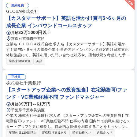
し、チームアップして業務を遂行できる方 ・ダイバーシティにあふれる環
契約社員
境を前向きに楽しめるポジティブさを持った方 募集職種 【MUFGグルー
GLOBA株式会社
プ】投資（非上場株式）の審査・期中管理
【カスタマーサポート】英語を活かす!賞与5~6ヶ月の
成長企業 インバウンドコールスタッフ
32万1000円以上
月給
京都府京都市中京区
企業名 ＧＬＯＢＡ株式会社 求人名 【カスタマーサポート】英語を活か
す！賞与5～6ヶ月の成長企業 仕事の内容 インバウンド顧客向け日本文化
体験施設にて、英語を用いた問い合わせ対応や、店舗状況を考慮した予約
調整業務をお任せします 。海外のお客様と関わり事業成長に貢献できます
業界未経験歓迎
英語
。 お客様からのメール・電話での問い合わせ対応をはじめ、予約の変更や
調整業務をご担当いただきます 。単なるマニュアル通りの対応ではなく、
各店舗のキャパシティやオペレーション状況を的確に把握し、パズルのよ
正社員
うに最適な予約枠を組み立てる連携業務が発生します 。欧米系のお客様を
株式会社千葉銀行
中心に英語を活用しながら、質の高いサービスと店舗運営の円滑化をサポ
【スタートアップ企業への投資担当】在宅勤務可/ファ
ートしていただく、非常にやりがいのある重要なポジションです 。 募集
ンド・VC業務経験不問 ファンドマネジャー
職種 【カスタマーサポート】英語を活かす！賞与5～6ヶ月の成長企業
39万円～61万円
月給
千葉県千葉市美浜区
企業名 株式会社千葉銀行 求人名 【スタートアップ企業への投資担当】在
宅勤務可/ファンド・VC業務経験不問 仕事の内容 国内外で挑戦を続けるス
タートアップと共に成長し、持続的な価値を創造することをミッションに
している「ちばぎんキャピタル」で、全国の優れたスタートアップを対象
年間休日120日以上
資格取得支援あり
時短勤務あり
退職金あり