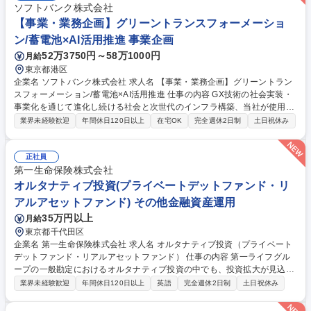
ソフトバンク株式会社
【事業・業務企画】グリーントランスフォーメーショ
ン/蓄電池×AI活用推進 事業企画
52万3750円～58万1000円
月給
東京都港区
企業名 ソフトバンク株式会社 求人名 【事業・業務企画】グリーントラン
スフォーメーション/蓄電池×AI活用推進 仕事の内容 GX技術の社会実装・
事業化を通じて進化し続ける社会と次世代のインフラ構築、当社が使用す
るカーボンニュートラル電力の調達・最適化の推進をミッションに、GX
業界未経験歓迎
年間休日120日以上
在宅OK
完全週休2日制
土日祝休み
戦略の立案、全社関連プロジェクト推進を担います。 ■脱炭素エネルギー
や省エネルギーに関する調査・分析・レポート、重要会議体への付議対応
など ■GXに関する戦略および企画の策定・推進業務 ■地方分散データセン
正社員
ター向け電力調達の検討 ■エネルギーマネジメント／カーボンニュートラ
第一生命保険株式会社
ル関連ソリューションのビジネス化推進 ■GXに関する経営層の特命事項対
オルタナティブ投資(プライベートデットファンド・リ
応■当本部の運営に関わる業務企画と推進■社内外のアライアンス推進 募
アルアセットファンド) その他金融資産運用
集職種 【事業・業務企画】グリーントランスフォーメーション/蓄電池×AI
35万円以上
月給
活用推進
東京都千代田区
企業名 第一生命保険株式会社 求人名 オルタナティブ投資（プライベート
デットファンド・リアルアセットファンド） 仕事の内容 第一ライフグル
ープの一般勘定におけるオルタナティブ投資の中でも、投資拡大が見込ま
れる、プライベートデットファンド、リアルアセットファンドへの投資業
業界未経験歓迎
年間休日120日以上
英語
完全週休2日制
土日祝休み
務をお任せします。 【詳細】国内大手オルタナティブ投資家として、外部
ゲートキーパーに依存せずシングルファンド投資をダイレクトに実行しま