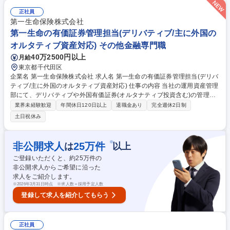
■戦略立案： 投資トレンドの分析に基づく、次なる「チャンピオン事業」
候補の特定■ソーシング： AI領域における国内外のスタートアップ、VCネ
正社員
ットワークの開拓■エグゼキューション： DD（ビジネス・全体統括）、
第一生命保険株式会社
バリュエーション、ディールストラクチャーの立案、契約交渉■投資後支
第一生命の有価証券管理担当(デリバティブ/主に外国の
援： AIイノベーション事業本部とのシナジー創出 募集職種 【AI戦略投資
オルタティブ資産対応) その他金融専門職
担当】立ち上げメンバー/未踏のAI領域でチャンピオン事業を創出
40万2500円以上
月給
東京都千代田区
企業名 第一生命保険株式会社 求人名 第一生命の有価証券管理担当(デリバ
ティブ/主に外国のオルタティブ資産対応) 仕事の内容 当社の運用資産管理
部にて、デリバティブや外国有価証券(オルタナティブ投資含む)の管理事
務、会計・税務、システム企画等を担うポジションです。投資領域の拡大
業界未経験歓迎
年間休日120日以上
退職金あり
完全週休2日制
に伴う運用インフラの高度化をお任せします。 【短期的・中期的】主に外
土日祝休み
国有価証券(貸借取引やオルタナティブ投資含む)とデリバティブの資産査
定業務、決算処理、取引に係る入出金等の管理事務、会計・税務処理、規
制・制度改定に係る事務企画、システム開発 【長期的】外国の有価証券に
※
非公開求人
25
万件
は
以上
留まらず、国内を含めた有価証券の管理保全全般の管理業務 ■業務割合：
ご登録いただくと、約
25
万件の
決算・会計(30％)、資産査定(20％)、制度対応(20％)、システム企画など
非公開求人からご希望に沿った
(30％) 募集職種 第一生命の有価証券管理担当(デリバティブ/主に外国のオ
求人をご紹介します。
ルタティブ資産対応)
※
2026年3月31日時点 ※求人数＝採用予定人数
登録して求人を紹介してもらう
正社員