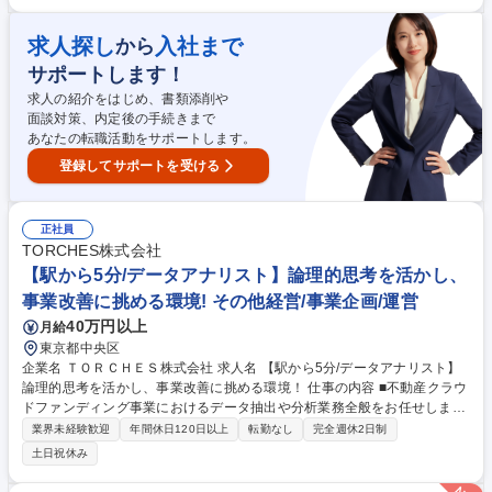
への投資後のバリューアップ・モニタリング ※業務範囲の限定はなく、で
きる方には多くの裁量で仕事に取り組んでいただきたいと考えています。
求人探し
入社まで
から
また、PEの担当者として案件を成立させるだけではなく、投資家を募る
サポートします！
活動や、バリューアップの様々な企画等にも携わっていただきたいと考え
ております。 募集職種 【投資プロフェッショナル】地域医療の未来を創
求人の紹介をはじめ、書類添削や
るヘルスケアM&A
面談対策、内定後の手続きまで
あなたの転職活動をサポートします。
登録してサポートを受ける
正社員
TORCHES株式会社
【駅から5分/データアナリスト】論理的思考を活かし、
事業改善に挑める環境! その他経営/事業企画/運営
40万円以上
月給
東京都中央区
企業名 ＴＯＲＣＨＥＳ株式会社 求人名 【駅から5分/データアナリスト】
論理的思考を活かし、事業改善に挑める環境！ 仕事の内容 ■不動産クラウ
ドファンディング事業におけるデータ抽出や分析業務全般をお任せしま
す。ロジック構築やデータ検証を行い、事業成長に向けた仮説検証を推
業界未経験歓迎
年間休日120日以上
転勤なし
完全週休2日制
進。分析結果を基にした業務改善提案まで幅広く担当します ■大量のデー
土日祝休み
タから条件に合う候補の抽出 ■A・B・Cなど複数の条件を組み合わせたロ
ジック化 ■データの整合性・正確性の検証とクレンジング ■仮説を立て、