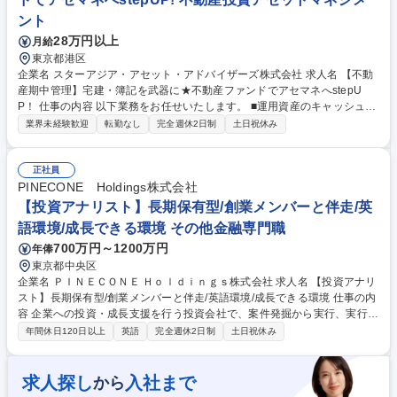
ント
28万円以上
月給
東京都港区
企業名 スターアジア・アセット・アドバイザーズ株式会社 求人名 【不動
産期中管理】宅建・簿記を武器に★不動産ファンドでアセマネへstepU
P！ 仕事の内容 以下業務をお任せいたします。 ■運用資産のキャッシュマ
ネジメント（入出金管理、配当、元利金払い、物件関連費用の支払い指図
業界未経験歓迎
転勤なし
完全週休2日制
土日祝休み
等）■信託・会計事務所等のベンダーへの指図 ■投資家への運用状況報告
（レポーティング） ■クロージング業務のサポート ■データのダウンロー
ド、保管・外部委託業者との連携 ■Word/excel/pptでのデータ作成、管理
正社員
募集職種 【不動産期中管理】宅建・簿記を武器に★不動産ファンドでアセ
PINECONE Holdings株式会社
マネへstepUP！
【投資アナリスト】長期保有型/創業メンバーと伴走/英
語環境/成長できる環境 その他金融専門職
700万円～1200万円
年俸
東京都中央区
企業名 ＰＩＮＥＣＯＮＥ Ｈｏｌｄｉｎｇｓ株式会社 求人名 【投資アナリ
スト】長期保有型/創業メンバーと伴走/英語環境/成長できる環境 仕事の内
容 企業への投資・成長支援を行う投資会社で、案件発掘から実行、実行後
支援まで幅広く担当します。創業メンバーと密に連携し、経営者との対話
年間休日120日以上
英語
完全週休2日制
土日祝休み
を通じて長期的な価値創造を支援するポジションです。 【具体的には】投
資候補先のソーシング活動、企業オーナー・経営者との関係構築サポー
ト、経営者面談への同席および定性評価、財務分析・バリュエーション・
求人探し
入社まで
から
投資メモランダム作成補助、市場・業界・競合分析の実施、デューデリジ