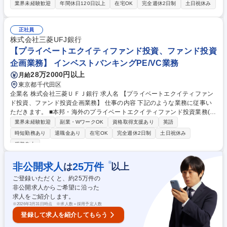
て、国産バッテリー事業の立ち上げに関するコミュニケーション支援業務
業界未経験歓迎
年間休日120日以上
在宅OK
完全週休2日制
土日祝休み
（通訳翻訳）をお任せします。 ■韓国語を用いてパートナー企業（COSM
OS LAB、DELTAX など）と当社社員の間の円滑なコミュニケーションを
支援する通訳・翻訳・調整業務 ■当社事業推進担当とともに、パートナー
正社員
企業への提案・協議に同席し、韓国語と日本語での同時通訳を実施 ■会議
株式会社三菱UFJ銀行
前の事前準備（資料翻訳、社内ブリーフィング、用語集整備） ■実務者会
【プライベートエクイティファンド投資、ファンド投資
議に加え、役員会議など（不定期）での通訳・交渉サポート 募集職種
企画業務】 インベストバンキングPE/VC業務
【韓国語通訳】グリーントランスフォーメーション/事業企画・推進
28万2000円以上
月給
東京都千代田区
企業名 株式会社三菱ＵＦＪ銀行 求人名 【プライベートエクイティファン
ド投資、ファンド投資企画業務】 仕事の内容 下記のような業務に従事い
ただきます。 ■本邦・海外のプライベートエクイティファンド投資業務(バ
イアウト・インフラ・インパクト・クレジット・航空機等)。 ■ファンド投
業界未経験歓迎
副業・WワークOK
資格取得支援あり
英語
資企画業務(ファンド投資企画(アロケーション等)、新領域へのファンド出
時短勤務あり
退職金あり
在宅OK
完全週休2日制
土日祝休み
資、GP設立等)。 【投資目的】純投資によるリターンだけではなく、ファ
服装自由
ンドからの付随取引としてバンキングビジネス(主にM&A関連が多いです)
に結びつくかを大切な観点としております。 【働き方】在宅勤務も柔軟に
※
非公開求人
25
万件
は
以上
取り入れており、育児との両立をしながら働いている社員もおります。 募
集職種 【プライベートエクイティファンド投資、ファンド投資企画業務】
ご登録いただくと、約
25
万件の
非公開求人からご希望に沿った
求人をご紹介します。
※
2026年3月31日時点 ※求人数＝採用予定人数
登録して求人を紹介してもらう