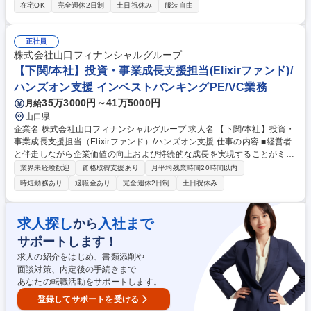
にした投資活動をご担当いただきます。 【具体的には】■スタートアップ
在宅OK
完全週休2日制
土日祝休み
服装自由
企業への投資実行（ソーシング、デューデリジェンス、条件交渉、契約締
結）■投資先企業のモニタリング（事業進捗、ファイナンス支援、経営陣
とのコミュニケーションなど）■IPO、セカンダリー（株式譲渡）など、投
正社員
資回収に向けた戦略策定と回収交渉 募集職種 【スタートアップ企業への
株式会社山口フィナンシャルグループ
投資担当】在宅勤務可/ファンド・VC業務経験不問
【下関/本社】投資・事業成長支援担当(Elixirファンド)/
ハンズオン支援 インベストバンキングPE/VC業務
35万3000円～41万5000円
月給
山口県
企業名 株式会社山口フィナンシャルグループ 求人名 【下関/本社】投資・
事業成長支援担当（Elixirファンド）/ハンズオン支援 仕事の内容 ■経営者
と伴走しながら企業価値の向上および持続的な成長を実現することがミッ
ション。課題の特定から戦略策定、実行支援まで一貫して関与し「成長を
業界未経験歓迎
資格取得支援あり
月平均残業時間20時間以内
実現する投資」の体現を担っていただきます。 【具体的には】■投資先企
時短勤務あり
退職金あり
完全週休2日制
土日祝休み
業の経営・事業課題の把握および整理 ■事業計画・成長戦略の策定支援 ■
売上拡大、組織体制強化、業務改善等の実行支援 ■経営者・経営幹部との
定期的なディスカッション、伴走支援 ■必要に応じた外部専門家（士業、
求人探し
入社まで
から
コンサル等）との連携 ■ファンドメンバーやグループ内関係者との情報共
サポートします！
有・協働 募集職種 【下関/本社】投資・事業成長支援担当（Elixirファン
ド）/ハンズオン支援
求人の紹介をはじめ、書類添削や
面談対策、内定後の手続きまで
あなたの転職活動をサポートします。
登録してサポートを受ける