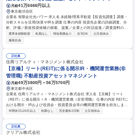
41万6666円以上
月給
東京都渋谷区
企業名 有限会社光パワー 求人名 未経験/理系卒歓迎【投資先調査】調査・
分析スキルを活用/決算やIRを調査 仕事の内容 投資先企業の詳細調査、分
析、評価／新規投資候補の探索、提案／企業との対話促進／調査資料の作
成／海外企業や市場の動向に関する報道の翻訳、要約を主にご担当頂きま
業界未経験歓迎
転勤なし
時短勤務あり
在宅OK
土日祝休み
す。マーケやコンサル経験者歓迎★ 当社は、企業の本質的価値に注目して
服装自由
投資を行うバリュー投資を基本としています。企業IRへの取材、企業の公
開情報、書籍、業界紙、展示会等から情報収集を行い、企業のビジネスモ
デル、競争優位性、市場環境、経営方針、企業文化等といった定性面、財
正社員
務状況や経営指標といった定量面の両面から企業の本質的価値を調査・分
住商リアルティ・マネジメント株式会社
析・評価することを目標とします。 【採用背景】中長期的な組織強化を目
【京橋】リート(REIT)に係る開示IR・機関運営業務(非
指した採用です。 募集職種 未経験/理系卒歓迎【投資先調査】調査・分析
管理職) 不動産投資アセットマネジメント
スキルを活用/決算やIRを調査
49万3800円～56万5700円
月給
東京都中央区
企業名 住商リアルティ・マネジメント株式会社 求人名 【京橋】リート
（REIT）に係る開示ＩＲ・機関運営業務（非管理職） 仕事の内容 REITに
おける開示・IRおよび役員会・投資委員会等の機関運営業務を担当しま
す。経験に応じて段階的に業務範囲を拡大し、将来的に上場・私募REITの
年間休日120日以上
転勤なし
完全週休2日制
土日祝休み
ミドル・バックオフィス業務全般へとキャリアを広げられます。 投資家向
けの開示資料作成（有価証券報告書、決算説明資料等）やIR活動、役員
会・投資主総会・投資委員会の運営業務を中心に担当します。 入社後は増
正社員
資に伴う資金調達やエクイティストーリーの企画、各種会議の運営など実
クリアル株式会社