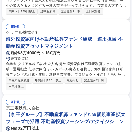
コンサルタント】企業の存続と発展に貢献する仕事 仕事の内容 中堅・中
小企業のＭ＆Ａに関する一連の業務を行って頂きます。 異業界の方でも、
今までの営業経験を活かしてご活躍頂ける環境が整っております。※当社
年間休日120日以上
退職金あり
完全週休2日制
土日祝休み
で活躍している異業界出身者多数在籍 【具体的には】買収希望または譲渡
希望いずれかの企業へ最適なM&Aを支援。(情報開拓・相談受付・提案・
企業評価・契約書案作成等) ※売り手、買い手どちらも関わることができ
正社員
ます。【報酬】M&Aコンサルタント2年目以上平均給与1647万、3年目以
クリアル株式会社
上1857万。極端な成果給ではなく、固定給もバランスよく支給してお
海外投資家向け不動産私募ファンド組成・運用担当 不
り、長期間安定して働ける給与制度です。※2022年度の入社後のM&Aコ
動産投資アセットマネジメント
ンサルタント早期離職率0% 募集職種 福岡/M&A未経験歓迎【M&Aコンサ
83万4000円～150万円
月給
ルタント】企業の存続と発展に貢献する仕事
東京都港区
企業名 クリアル株式会社 求人名 海外投資家向け不動産私募ファンド組
成・運用担当 仕事の内容 シンガポール拠点と連携し、海外投資家向け私
募ファンドの組成・運用、新規事業開発、プロジェクト推進を担当いただ
きます。 ※勤務地は東京となります。 ■海外投資家向け私募ファンドの戦
業界未経験歓迎
年間休日120日以上
転勤なし
完全週休2日制
略立案・執行（国際税務・資金調達戦略含む） ■新規ファンド・共同事業
土日祝休み
の企画立案 ■ホテル・レジデンス開発等のディールマネジメント ■社内外
の関係者（地権者、投資家、専門家、アクイジション部門等）の統括 ■ソ
ーシングからクロージングまでの一貫したリード 募集職種 海外投資家向
正社員
け不動産私募ファンド組成・運用担当
京王電鉄株式会社
【京王グループ】不動産私募ファンドAM/新規事業拡大
フェーズで活躍 不動産投資ソーシング/アクイジション
32万円以上
月給