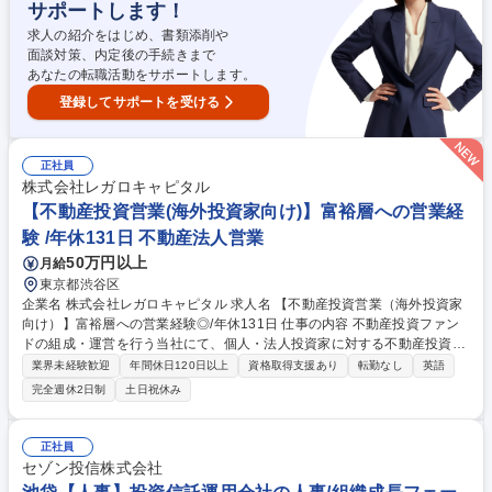
サポートします！
ェンス業務における関係者連携、投資後のポートフォリオ企業モニタリン
グ・支援業務への関与などを担当いただきます。 【業務内容の変更範囲】
求人の紹介をはじめ、書類添削や
当社の指定する業務 募集職種 【投資アナリスト】長期保有型/創業メンバ
面談対策、内定後の手続きまで
ーと伴走/英語環境/成長できる環境
あなたの転職活動をサポートします。
登録してサポートを受ける
正社員
株式会社レガロキャピタル
【不動産投資営業(海外投資家向け)】富裕層への営業経
験 /年休131日 不動産法人営業
50万円以上
月給
東京都渋谷区
企業名 株式会社レガロキャピタル 求人名 【不動産投資営業（海外投資家
向け）】富裕層への営業経験◎/年休131日 仕事の内容 不動産投資ファン
ドの組成・運営を行う当社にて、個人・法人投資家に対する不動産投資営
業をお任せします。メイン業務は投資家の獲得や案件ソーシングになり、
業界未経験歓迎
年間休日120日以上
資格取得支援あり
転勤なし
英語
幅広く当社で可能な収益化案件を獲得頂きます。 【具体業務】■商業ビル
完全週休2日制
土日祝休み
(5～100億円規模)を中心に、レジデンス・オフィス・ホテルなど幅広い物
件のアセットマネジメント■不動産全般に関するお困りごとの解決から投
資収益の最大化まで、長期的にお客様をサポート ※シンガポールや香港、
正社員
台湾等の海外個人投資家と長期的に向き合えることがやりがいでもあり、
セゾン投信株式会社
魅力です！※ファイナンスアレンジ含め、不動産投資に関するあらゆる分