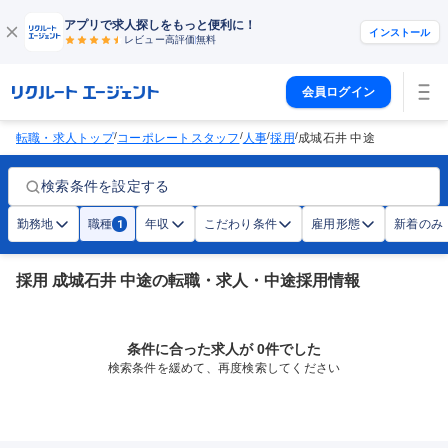
アプリで求人探しをもっと便利に！
インストール
レビュー高評価
無料
会員ログイン
/
/
/
/
転職・求人トップ
コーポレートスタッフ
人事
採用
成城石井 中途
検索条件を設定する
勤務地
職種
年収
こだわり条件
雇用形態
新着のみ
1
採用 成城石井 中途の転職・求人・中途採用情報
条件に合った求人が 0件でした
検索条件を緩めて、再度検索してください