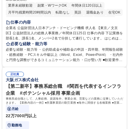
業界未経験歓迎
副業・WワークOK
年間休日120日以上
月平均残業時間20時間以内
転勤なし
英語
退職金あり
在宅OK
賞与あり
育休あり
完全週休2日制
交通費支給
土日祝休み
仕事の内容
食事補助あり
企業名 公益財団法人日本アンチ・ドーピング機構 求人名 【東京／文京
区】公益財団法人の総務人事業務／年間休日125日 仕事の内容 下記業務を
部長1名、課長1名、メンバー2名で分担して遂行しています。 はじめは担
当者として業務を覚えていただき、ゆくゆくはリーダーやマネージャーポ
必要な経験・能力等
ジションとして活躍いただくことを期待しています。 【総務・人事グルー
必要な経験・能力等 ・公的助成金や補助金の申請・四半期、年間報告経験
プの業務内容】 ・人事制度関連 ・採用活動 ・教育研修の企画、実行 ・勤
・総務経験 ・PCスキル中級以上（Word、Excel、PowerPoint） ・社内外
怠管理 ・官公庁への各種提出 ・法定の会議運営（評議員会、理事会） ・
と円滑な調整ができるコミュニケーション能力 ・口が堅い方 ■歓迎要件
コンプライアンス ・内部規程やルールの管理、整備、文書管理 ・契約関
・採用業務経験 ・英語に抵抗がない方 ・営業経験 学歴・資格 学歴：大学
連 ・衛生管理 ・防災関連・公的助成金の管理・オフィス、ファシリティ
院 大学 高専 短大 専修学校 高校 語学力： 資格：
管理 ・福利厚生関連 ・職員からの問合せ、相談対応 ・その他日常の総務
正社員
大阪ガス株式会社
業務全般 募集職種 【東京／文京区】公益財団法人の総務人事業務／年間
休日125日
【第二新卒】事務系総合職 #関西を代表するインフラ
企業 #ポテンシャル採用 事業企画
事務系総合職として、人事総務、資源海外、事業企画、営業などの業務に従事していただ
きます。 【業務内容の一例】■所属事業部の勤労業務 ■海外に関係する各種業務 ■営業部
門の企画スタッフ、ルート営業
月給
22万7000円以上
勤務地