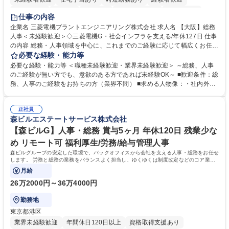
退職金あり
在宅OK
賞与あり
完全週休2日制
交通費支給
仕事の内容
駅近5分以内
土日祝休み
服装自由
寮・社宅あり
食事補助あり
企業名 三菱電機プラントエンジニアリング株式会社 求人名 【大阪】総務
人事＜未経験歓迎＞◇三菱電機G・社会インフラを支える/年休127日 仕事
の内容 総務・人事領域を中心に、これまでのご経験に応じて幅広くお任せ
します。 ＜具体的には＞ ・総務/人事労務（給与・社保・勤怠管理など）
必要な経験・能力等
・採用・教育研修 ・福利厚生運用 など ※基本的には事務所勤務ですが、
必要な経験・能力等 ＜職種未経験歓迎・業界未経験歓迎＞ ～総務、人事
採用や教育等の業務内容により、関西圏以外への日帰り・宿泊を伴う国内
のご経験が無い方でも、意欲のある方であれば未経験OK～ ■歓迎条件：総
出張もございます。 ※担当業務を持ちつつ、お互いに助け合いながら、総
務、人事のご経験をお持ちの方（業界不問） ■求める人物像：・社内外の
務部という組織として協力しながら進める体制です。 募集職種 【大阪】
関係各部門との調整を率先して行い、業務を円滑に遂行できる協調性やコ
総務人事＜未経験歓迎＞◇三菱電機G・社会インフラを支える/年休127日
ミュニケーション能力を持っている方 ・人事総務領域に興味がありゼネラ
正社員
リスト志向をお持ちの方 学歴・資格 学歴：大学院 大学 語学力： 資格：
森ビルエステートサービス株式会社
【森ビルG】人事・総務 賞与5ヶ月 年休120日 残業少な
め リモート可 福利厚生/労務/給与管理人事
森ビルグループの安定した環境で、バックオフィスから会社を支える人事・総務をお任せ
します。 労務と総務の業務をバランスよく担当し、ゆくゆくは制度改定などのコア業務
にも挑戦できる、やりがいある環境です。
月給
26万2000円～36万4000円
勤務地
東京都港区
業界未経験歓迎
年間休日120日以上
資格取得支援あり