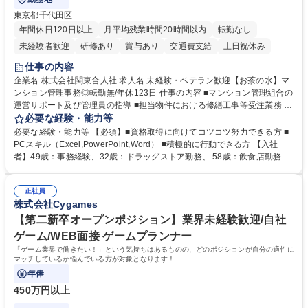
東京都千代田区
年間休日120日以上
月平均残業時間20時間以内
転勤なし
未経験者歓迎
研修あり
賞与あり
交通費支給
土日祝休み
仕事の内容
企業名 株式会社関東合人社 求人名 未経験・ベテラン歓迎【お茶の水】マ
ンション管理事務◎転勤無/年休123日 仕事の内容 ■マンション管理組合の
運営サポート及び管理員の指導 ■担当物件における修繕工事等受注業務 ■
事務所内での事務業務等 ★異業界からの転職者が多数活躍しています
必要な経験・能力等
【年収補足】532万円 ＋別途インセンティヴで平均約100万円/年（昨年度
必要な経験・能力等 【必須】■資格取得に向けてコツコツ努力できる方 ■
実績） ＋管理業務主任者資格手当50,000円/月 ★親会社である株式会社合
PCスキル（Excel,PowerPoint,Word） ■積極的に行動できる方 【入社
人社計画研究所社のグループ会社として、質の高いサービスと適性価格を
者】49歳：事務経験、32歳：ドラッグストア勤務、 58歳：飲食店勤務
武器に約20年受託戸数増加中です。https://www.gojin.co.jp/abt/abt_3.html
等：中途採用の9割が未経験者！ 【資格取得支援】■メンター制度■社内模
募集職種 未経験・ベテラン歓迎【お茶の水】マンション管理事務◎転勤
試や研修制度など充実！ ＊未資格者の8割以上が入社2年以内に資格を取
無/年休123日
正社員
得出来ております！ 【魅力】■フレックス制度、未経験からでも下限年収
株式会社Cygames
を一律支給！ ■管理業務主任者資格取得後には50,000円/月の手当あり！
学歴・資格 学歴：大学院 大学 高専 短大 専修学校 高校 語学力： 資格：第
【第二新卒オープンポジション】業界未経験歓迎/自社
一種運転免許普通自動車
ゲーム/WEB面接 ゲームプランナー
「ゲーム業界で働きたい！」という気持ちはあるものの、どのポジションが自分の適性に
マッチしているか悩んでいる方が対象となります！
年俸
450万円以上