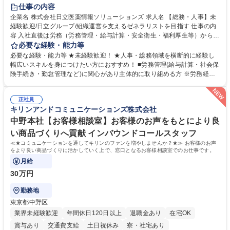
住宅手当あり
時短勤務あり
退職金あり
在宅OK
賞与あり
仕事の内容
育休あり
完全週休2日制
交通費支給
土日祝休み
寮・社宅あり
企業名 株式会社日立医薬情報ソリューションズ 求人名 【総務・人事】未
経験歓迎/日立グループ/組織運営を支えるゼネラリストを目指す 仕事の内
容 入社直後は労務（労務管理・給与計算・安全衛生・福利厚生等）からお
任せいたします。将来は総務・採用・教育業務へ守備範囲を広げ、組織運
必要な経験・能力等
営を支えるゼネラリストをめざせます。 ・初期業務：労働時間管理、給与
必要な経験・能力等 ★未経験歓迎！ ★人事・総務領域を横断的に経験し
計算、社会保険対応、福利厚生管理、安全衛生、健康経営推進等をお任せ
幅広いスキルを身につけたい方におすすめ！ ■労務管理(給与計算・社会保
します。ご経験に応じて、休職者管理など、幅広く経験を積んでいただき
険手続き・勤怠管理など)に関心があり主体的に取り組める方 ※労務経験
ます。 ・将来的な広がり：総務・採用・教育・税務対応・経営企画等。
者は早期にご活躍いただけます。 ■チームで仕事を推進できる方■将来は
★メンバーがマンツーマンで丁寧に教えるため、ご経験が浅くても安心！
マネジメント職として活躍したい 【尚可】■人事、労務、採用、教育業務
幅広く経験を積みたい意欲がある方に最適な環境です。 募集職種 【総
正社員
のご経験 ■労務管理（給与計算・社会保険手続き・勤怠管理など）の経験
キリンアンドコミュニケーションズ株式会社
務・人事】未経験歓迎/日立グループ/組織運営を支えるゼネラリストを目
■衛生管理者の資格をお持ちの方 学歴・資格 学歴：大学院 大学 高専 短大
指す
専修学校 高校 語学力： 資格：
中野本社【お客様相談室】お客様のお声をもとにより良
い商品づくりへ貢献 インバウンドコールスタッフ
≪★コミュニケーションを通してキリンのファンを増やしませんか？★≫ お客様のお声
をより良い商品づくりに活かしていく上で、窓口となるお客様相談室でのお仕事です。
月給
30万円
勤務地
東京都中野区
業界未経験歓迎
年間休日120日以上
退職金あり
在宅OK
賞与あり
交通費支給
土日祝休み
寮・社宅あり