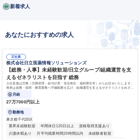
新着求人
あなたにおすすめの求人
正社員
株式会社日立医薬情報ソリューションズ
【総務・人事】未経験歓迎/日立グループ/組織運営を支
えるゼネラリストを目指す 総務
入社直後は労務（労務管理・給与計算・安全衛生・福利厚生等）からお任せいたします。
将来は総務・採用・教育業務へ守備範囲を広げ、組織運営を支えるゼネラリストをめざせ
ます。
月給
27万7000円以上
勤務地
東京都千代田区
業界未経験歓迎
年間休日120日以上
資格取得支援あり
介護休暇あり
月平均残業時間20時間以内
未経験者歓迎