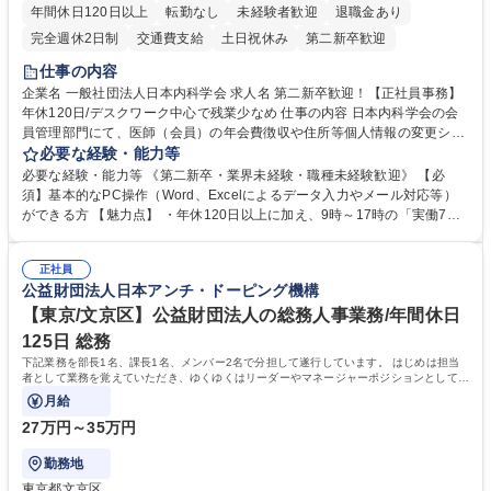
年間休日120日以上
転勤なし
未経験者歓迎
退職金あり
完全週休2日制
交通費支給
土日祝休み
第二新卒歓迎
仕事の内容
企業名 一般社団法人日本内科学会 求人名 第二新卒歓迎！【正社員事務】
年休120日/デスクワーク中心で残業少なめ 仕事の内容 日本内科学会の会
員管理部門にて、医師（会員）の年会費徴収や住所等個人情報の変更シス
テム入力、電話・FAX対応をお任せします。将来的には、各種委員会の運
必要な経験・能力等
営事務局業務などにも幅広く携わっていただきます。 【会員管理・データ
必要な経験・能力等 《第二新卒・業界未経験・職種未経験歓迎》 【必
入力業務】 ・医師（会員）の住所変更、個人情報のシステム登録・更新
須】基本的なPC操作（Word、Excelによるデータ入力やメール対応等）
・年会費の徴収管理や入金データの照合確認 【問い合わせ対応】 ・会員
ができる方 【魅力点】 ・年休120日以上に加え、9時～17時の「実働7時
（医師）からの電話、FAX、ネット申請に伴う相談受付 ・複雑な案件のへ
間勤務」で残業も少なくワークライフバランスは抜群です。 【将来的な業
のエスカレーション・連携対応 募集職種 第二新卒歓迎！【正社員事務】
務（各種委員会運営）】 ・学会内における各種委員会のスケジュール調
年休120日/デスクワーク中心で残業少なめ
正社員
整、資料作成、当日の運営サポート 学歴・資格 学歴：大学院 大学 語学
公益財団法人日本アンチ・ドーピング機構
力： 資格：
【東京/文京区】公益財団法人の総務人事業務/年間休日
125日 総務
下記業務を部長1名、課長1名、メンバー2名で分担して遂行しています。 はじめは担当
者として業務を覚えていただき、ゆくゆくはリーダーやマネージャーポジションとして活
躍いただくことを期待しています。
月給
27万円～35万円
勤務地
東京都文京区