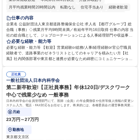
月平均残業時間20時間以内
転勤なし
住宅手当あり
経験者歓迎
研修あり
退職金あり
賞与あり
完全週休2日制
交通費支給
仕事の内容
駅近5分以内
資格取得手当あり
食事補助あり
企業名 公益財団法人東京都道路整備保全公社 求人名 【都庁グループ】総
合職（事務）◇残業月平均9時間未満／有給年平均16日取得 仕事の内容 当
社の総合職として、ジョブローテーションによる人事経理部門や収益事業
等のフロント部門の部署等幅広い部署での業務をお任せいたします。研修
必要な経験・能力等
制度やキャリア支援が充実しております！ ※下記業務詳細 【業務詳細】■
必要な経験・能力等 【歓迎】営業経験or総務/人事/経理経験or官公庁職員
管理部門：広報、人事、経理など当公社の運営に係る管理業務 ■収益部
経験者で、道路事業のゼネラリストとしてのキャリアを積みたい方【社
門：駐車場の新規開拓、管理運営、新宿駅西口広場の「イベントコーナ
風】社内関係部署や東京都と連携が必要なため綿密にコミュニケーション
ー」などの管理運営 ■道路部門：整備の急がれる骨格幹線道路や木造住宅
を図っています。 【業務の魅力】■幅広く携われる：総合職（事務）で
密集地域の特定整備路線の用地取得、道路に関する普及啓発事業、都内の
は、駐車場の管理運営や道路用地の取得、公益財団法人の中枢を担う管理
道路施設や道路工事現場の見学ツアー事業 ※入社後は上記いずれかの部門
正社員
部門など多岐に渡る業務を経験できます。 ■様々なプロジェクト：駐車場
一般社団法人日本内科学会
へ配属。※業務内容変更の範囲：会社の定める業務 募集職種 【都庁グル
事業の他、新宿駅西口広場内に設置された照明を兼ねた広告「ブライトサ
ープ】総合職（事務）◇残業月平均9時間未満／有給年平均16日取得
イン」の管理運営を行うなど、事業収益を生み出す活動を積極的に行って
第二新卒歓迎!【正社員事務】年休120日/デスクワーク
います。 学歴・資格 学歴：大学院 大学 高専 短大 専修学校 高校 語学力：
中心で残業少なめ 一般事務
資格：
日本内科学会の会員管理部門にて、医師（会員）の年会費徴収や住所等個人情報の変更シ
ステム入力、電話・FAX対応をお任せします。将来的には、各種委員会の運営事務局業務
などにも幅広く携わっていただきます。
月給
23万円～27万円
勤務地
東京都文京区