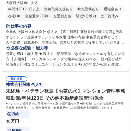
大阪府大阪市中央区
年間休日120日以上
資格取得支援あり
時短勤務あり
退職金あり
在宅OK
完全週休2日制
交通費支給
駅近5分以内
土日祝休み
服装自由
第二新卒歓迎
寮・社宅あり
食事補助あり
仕事の内容
企業名 大阪ガス株式会社 求人名 【第二新卒】事務系総合職 #関西を代表
するインフラ企業 #ポテンシャル採用 仕事の内容 事務系総合職として、
人事総務、資源海外、事業企画、営業などの業務に従事していただきま
す。 【業務内容の一例】■所属事業部の勤労業務 ■海外に関係する各種業
必要な経験・能力等
務 ■営業部門の企画スタッフ、ルート営業 【キャリアパス】入社後の配属
必要な経験・能力等 ★当社でご活躍期待できるポテンシャルを有している
ポジションで一定期間ご活躍頂いた後、本人の適性及び将来のキャリアを
方 【人物像】・ロジカルシンキングで物事を捉えられる ・社内及び社外
鑑みてジョブローテーションを行います。 【育成】OJTでの現場育成や研
関係者と円滑なコミュニケーションを図れる ■2024年度から2026年度ま
修カリキュラムを通じて、Daigasグループの業務で必要となる知識につい
での3ヵ年を対象とする「Daigasグループ中期経営計画2026」を策定しま
て学んでいただきます。 募集職種 【第二新卒】事務系総合職 #関西を代
した。https://www.osakagas.co.jp/company/press/pr2024/1777576_564
表するインフラ企業 #ポテンシャル採用
契約社員
72.html ■エネルギーセキュリティの不安定化や気候変動による自然災害の
株式会社関東合人社
甚大化など、これまで以上に社会課題解決の重要性が高まっています。
「未来の日常」の創造に向けて持続可能な社会の実現に貢献してまいりま
未経験・ベテラン歓迎【お茶の水】マンション管理事務
す。 学歴・資格 学歴：大学院 大学 語学力： 資格：
転勤無/年休123日 その他不動産施設管理/保全
■マンション管理組合の運営サポート及び管理員の指導 ■担当物件における修繕工事等受
注業務 ■事務所内での事務業務等 ★異業界からの転職者が多数活躍しています
月給
38万円
勤務地