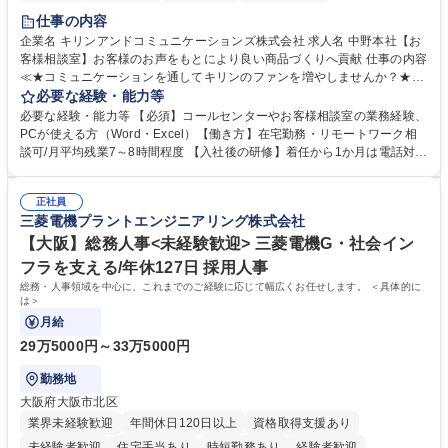
仕事の内容
企業名 キリンアンドコミュニケーションズ株式会社 求人名 中野本社【お
客様相談室】お客様のお声をもとにより良い商品づくりへ貢献 仕事の内容
≪★コミュニケーションを通してキリンのファンを増やしませんか？★≫
お客様のお声をより良い商品づくりに活かしていく上で、窓口となるお客
必要な経験・能力等
様相談室でのお仕事です。 日々お客様からいただくキリングループへのご
必要な経験・能力等 【必須】コールセンターやお客様相談室の業務経験、
意見を、企業活動に活かしています。お客様からの声に迅速かつ誠意をも
PCが使える方（Word・Excel）【働き方】在宅勤務・リモートワーク相
って対応、情報提供するとともにグループ内活動に反映しています。 【具
談可/月平均残業7～8時間程度 【入社後の研修】着任から1か月は電話対応
体的には】電話応対、メール、お手紙対応、ご指摘品調査報告書作成、有
のOJTを中心に実施し、電話対応に慣れた段階でメール・手紙のOJTを実
人チャットボット対応など。 【1日の対応件数】■電話：月間一人当たり
施する予定です。独り立ち以降もしっかりフォローする体制を整えていま
平均100件前後■メール・手紙：同上40件前後 募集職種 中野本社【お客様
正社員
すのでご安心ください。 【当社について】キリングループの広報機能を担
三菱電機プラントエンジニアリング株式会社
相談室】お客様のお声をもとにより良い商品づくりへ貢献
う会社として、お客様との出会いを大切にし、磨き上げたホスピタリティ
を込めてコミュニケーションをとりながら広報関連業務を行っておりま
【大阪】総務人事<未経験歓迎> 三菱電機G・社会イン
す。 学歴・資格 学歴：大学院 大学 高専 短大 専修学校 高校 語学力： 資
フラを支える/年休127日 採用人事
格：
総務・人事領域を中心に、これまでのご経験に応じて幅広くお任せします。 ＜具体的に
は＞
月給
29万5000円～33万5000円
勤務地
大阪府大阪市北区
業界未経験歓迎
年間休日120日以上
資格取得支援あり
未経験者歓迎
住宅手当あり
時短勤務あり
経験者歓迎