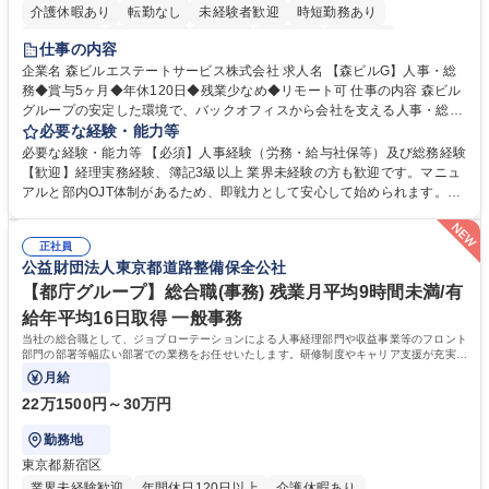
介護休暇あり
転勤なし
未経験者歓迎
時短勤務あり
経験者歓迎
退職金あり
在宅OK
賞与あり
育休あり
仕事の内容
完全週休2日制
交通費支給
長期歓迎
駅近5分以内
土日祝休み
企業名 森ビルエステートサービス株式会社 求人名 【森ビルG】人事・総
務◆賞与5ヶ月◆年休120日◆残業少なめ◆リモート可 仕事の内容 森ビル
グループの安定した環境で、バックオフィスから会社を支える人事・総務
をお任せします。 労務と総務の業務をバランスよく担当し、ゆくゆくは制
必要な経験・能力等
度改定などのコア業務にも挑戦できる、やりがいある環境です。 ■勤怠管
必要な経験・能力等 【必須】人事経験（労務・給与社保等）及び総務経験
理、給与計算、社会保険手続き、年末調整等の労務管理全般 ■入退社手続
【歓迎】経理実務経験、簿記3級以上 業界未経験の方も歓迎です。マニュ
き、社内規定の改定や人事制度改定などのコア業務 ■社内イベントの企画
アルと部内OJT体制があるため、即戦力として安心して始められます。
運営やその他総務業務全般 ※労務と総務を1：1の割合でお任せ。 入社後
【魅力・やりがい】森ビルGの安定基盤で労務から総務まで幅広く携われ
は部内のOJTを中心に、あなたの経験に合わせて不足している部分はいつ
ます。定型業務に留まらず、社内規定や人事制度の改定など会社のコア業
でも質問・相談できる環境が整っているため、安心して成長できます。 募
正社員
務に挑戦できるため、自身の成長と組織への貢献度をダイレクトに実感で
公益財団法人東京都道路整備保全公社
集職種 【森ビルG】人事・総務◆賞与5ヶ月◆年休120日◆残業少なめ◆
きます。 残業少なめ、週1日リモート可など、ワークライフバランスを保
リモート可
ち長期活躍できる環境です。 「これまでの幅広い経験を活かし、長期的な
【都庁グループ】総合職(事務) 残業月平均9時間未満/有
キャリアを築きたい」という前向きな意欲と挑戦を全力で応援します。 学
給年平均16日取得 一般事務
歴・資格 学歴：大学院 大学 高専 短大 専修学校 高校 語学力： 資格：日商
当社の総合職として、ジョブローテーションによる人事経理部門や収益事業等のフロント
簿記検定1級 日商簿記検定2級 日商簿記検定3級
部門の部署等幅広い部署での業務をお任せいたします。研修制度やキャリア支援が充実し
ております！ ※下記業務詳細
月給
22万1500円～30万円
勤務地
東京都新宿区
業界未経験歓迎
年間休日120日以上
介護休暇あり