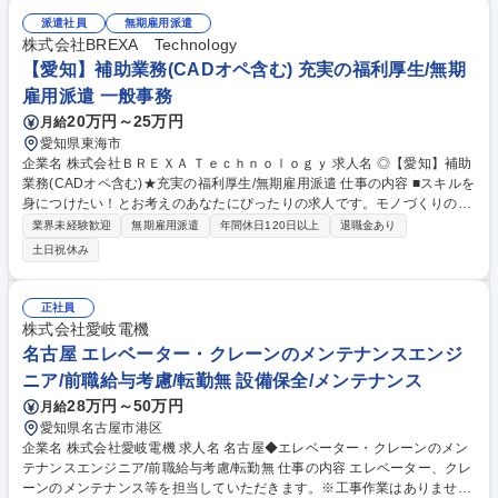
自動車部品データを受領。 ２．３ＤＣＡＤを用いて簡易金型をモデリン
グ。 ３．ＣＡＥソフトで実際に製品が成形できるかを解析。 ４．実物を
派遣社員
無期雇用派遣
作る前に「しわ・割れ」等の問題を発見・解消。 ★充実した研修からスタ
株式会社BREXA Technology
ートできるため未経験でも安心です！ 募集職種 未経験歓迎！【愛知】自
【愛知】補助業務(CADオペ含む) 充実の福利厚生/無期
動車のプレス成型シミュレーション・CAE★年休122日
雇用派遣 一般事務
20万円～25万円
月給
愛知県東海市
企業名 株式会社ＢＲＥＸＡ Ｔｅｃｈｎｏｌｏｇｙ 求人名 ◎【愛知】補助
業務(CADオペ含む)★充実の福利厚生/無期雇用派遣 仕事の内容 ■スキルを
身につけたい！とお考えのあなたにぴったりの求人です。モノづくりの専
門職として、大手メーカーに入ってご活躍頂くポジションです。研修や実
業界未経験歓迎
無期雇用派遣
年間休日120日以上
退職金あり
務経験を通して徐々にスキルアップできる環境があります。 下記業務をご
土日祝休み
担当いただきます。 ■電気設備の工事図面のCADオペレーター業務 ■付随
する書類作成業務 ■工事現場にて進捗確認、写真撮影業務 ※工事実務は行
いません 募集職種 ◎【愛知】補助業務(CADオペ含む)★充実の福利厚生/
正社員
無期雇用派遣
株式会社愛岐電機
名古屋 エレベーター・クレーンのメンテナンスエンジ
ニア/前職給与考慮/転勤無 設備保全/メンテナンス
28万円～50万円
月給
愛知県名古屋市港区
企業名 株式会社愛岐電機 求人名 名古屋◆エレベーター・クレーンのメン
テナンスエンジニア/前職給与考慮/転勤無 仕事の内容 エレベーター、クレ
ーンのメンテナンス等を担当していただきます。※工事作業はありませ