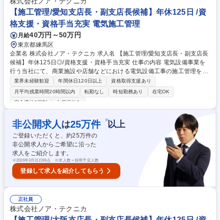
に関わる受発注の書類の作成・整理（ファイリング） 募集職種 ◎【愛
株式会社ノア・テクニカ
知】未経験歓迎/補助業務(CADオペ含む)★充実の福利厚生/無期雇用派遣
【施工管理/愛知支店長・副支店長候補】年休125日 /資
格支援・資格手当充実 電気施工管理
40万円～50万円
月給
東京都練馬区
企業名 株式会社ノア・テクニカ 求人名 【施工管理/愛知支店長・副支店長
候補】年休125日◎/資格支援・資格手当充実 仕事の内容 電気設備事業を
行う当社にて、商業施設や店舗などにおける電気設備工事の施工管理をご
担当いただきます。支店の拡大にともない、愛知支店長・副支店長候補と
業界未経験歓迎
年間休日120日以上
資格取得支援あり
して新たな仲間を募集します。 【具体的には】 愛知を拠点に、商業施設
月平均残業時間20時間以内
転勤なし
時短勤務あり
在宅OK
や小売店舗の電気設備工事における施工管理をご担当いただきます。 主な
完全週休2日制
土日祝休み
業務は、工程管理や安全管理、業者とのやり取りなど、現場を円滑に進め
るための調整役です。 自社元請けの案件が中心で裁量が大きく、自分のペ
※
非公開求人
25
万件
は
以上
ースで進めやすいのが特徴で実作業はありませんので、管理業務に集中で
きます。 募集職種 【施工管理/愛知支店長・副支店長候補】年休125日◎/
ご登録いただくと、約
25
万件の
資格支援・資格手当充実
非公開求人からご希望に沿った
求人をご紹介します。
※
2026年3月31日時点 ※求人数＝採用予定人数
登録して求人を紹介してもらう
正社員
株式会社ノア・テクニカ
【施工管理/大阪支店長・副支店長候補】年休125日 /資