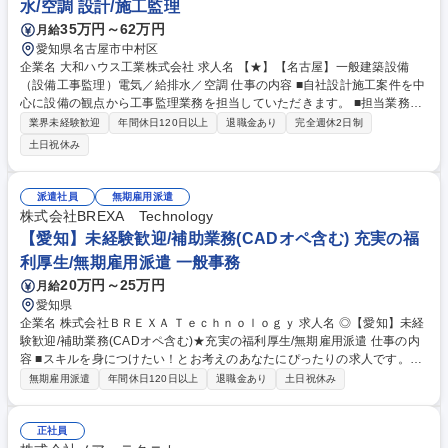
水/空調 設計/施工監理
35万円～62万円
月給
愛知県名古屋市中村区
企業名 大和ハウス工業株式会社 求人名 【★】【名古屋】一般建築設備
（設備工事監理）電気／給排水／空調 仕事の内容 ■自社設計施工案件を中
心に設備の観点から工事監理業務を担当していただきます。 ■担当業務：
書類チェック、図面チェック、現場への巡回監理、定例会議への出席、現
業界未経験歓迎
年間休日120日以上
退職金あり
完全週休2日制
場へのアドバイスなど ■担当案件：大型物流施設、ホテル、食品工場、店
土日祝休み
舗など ■担当案件数：2～3件程度の案件の設備部分のみをお任せします。
■残業時間＝30H程度／業務の半分がデスクワークとなります 募集職種
【★】【名古屋】一般建築設備（設備工事監理）電気／給排水／空調
派遣社員
無期雇用派遣
株式会社BREXA Technology
【愛知】未経験歓迎/補助業務(CADオペ含む) 充実の福
利厚生/無期雇用派遣 一般事務
20万円～25万円
月給
愛知県
企業名 株式会社ＢＲＥＸＡ Ｔｅｃｈｎｏｌｏｇｙ 求人名 ◎【愛知】未経
験歓迎/補助業務(CADオペ含む)★充実の福利厚生/無期雇用派遣 仕事の内
容 ■スキルを身につけたい！とお考えのあなたにぴったりの求人です。モ
ノづくりの専門職として、大手メーカーに入ってご活躍頂くポジションで
無期雇用派遣
年間休日120日以上
退職金あり
土日祝休み
す。研修や実務経験を通して徐々にスキルアップできる環境があります。
下記業務をご担当いただきます。 ■産業廃棄物に関わる書類の作成・整理
（ファイリング） ■技術者の出張に関わる諸業務（寮・宿の手配） ■工事
正社員