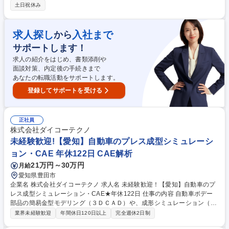
外にも現地機械加工や動力プレス機械、クレーンの保守・点検等の業務に
土日祝休み
も従事しています。 ■改善、改修時には発注者に寄り添って立案企画し見
積もり、工事請負をします。 ■機械知識、電気知識を活かして改善提案も
幅広く活動しています。 ※建物に改変を加える業務は行いません。 募集
求人探し
入社まで
から
職種 【東海市/設備保全】大同特殊鋼G/資格支援制度有/年間休日125日/平
サポートします！
均残業月20H
求人の紹介をはじめ、書類添削や
面談対策、内定後の手続きまで
あなたの転職活動をサポートします。
登録してサポートを受ける
正社員
株式会社ダイコーテクノ
未経験歓迎!【愛知】自動車のプレス成型シミュレーシ
ョン・CAE 年休122日 CAE解析
21万円～30万円
月給
愛知県豊田市
企業名 株式会社ダイコーテクノ 求人名 未経験歓迎！【愛知】自動車のプ
レス成型シミュレーション・CAE★年休122日 仕事の内容 自動車ボデー
部品の簡易金型モデリング（３ＤＣＡＤ）や、成形シミュレーション（Ｃ
ＡＥ）業務をお任せします。開発・生産に欠かせない、モノづくりの根幹
業界未経験歓迎
年間休日120日以上
完全週休2日制
を支える仕事です。 【具体的な業務の流れ】 １．お客様から開発段階の