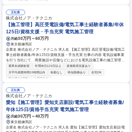
完全週休2日制
土日祝休み
など、現場を円滑に進めるための調整役です。 自社元請け案件のため、裁
量を持って現場を動かすことができ、やりがいを感じられるポジションで
正社員
す。 募集職種 大阪【施工管理】支店新設/電気工事士経験者募集/年休125
株式会社ノア・テクニカ
日/資格支援&手当充実
【施工管理】高圧受電設備/電気工事士経験者募集/年休
125日/資格支援・手当充実 電気施工管理
30万円～60万円
月給
東京都練馬区
企業名 株式会社ノア・テクニカ 求人名 【施工管理】高圧受電設備/電気工
事士経験者募集/年休125日/資格支援・手当充実 仕事の内容 電気設備事業
を行う当社にて、商業施設や店舗などにおける電気設備工事の施工管理を
ご担当いただきます。高圧受電設備に関する工事案件がメインになりま
業界未経験歓迎
年間休日120日以上
資格取得支援あり
す。★電気工事士経験者の方を募集します！★ 【具体的には】 受変電設
月平均残業時間20時間以内
転勤なし
時短勤務あり
在宅OK
備の更新・新設に伴う工程・品質・安全の管理業務をお任せします。 実作
完全週休2日制
土日祝休み
業はなく、施工管理に専念できる環境です。 自社元請け案件のため、裁量
を持って現場を動かすことができ、やりがいを感じられるポジションで
正社員
す。 募集職種 【施工管理】高圧受電設備/電気工事士経験者募集/年休125
株式会社ノア・テクニカ
日/資格支援・手当充実
愛知【施工管理】愛知支店新設/電気工事士経験者募集/
年休125日/資格手当充実 電気施工管理
30万円～40万円
月給
東京都練馬区
企業名 株式会社ノア・テクニカ 求人名 愛知【施工管理】愛知支店新設/電