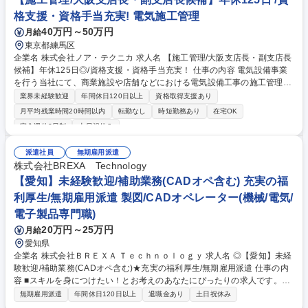
格支援・資格手当充実! 電気施工管理
40万円～50万円
月給
東京都練馬区
企業名 株式会社ノア・テクニカ 求人名 【施工管理/大阪支店長・副支店長
候補】年休125日◎/資格支援・資格手当充実！ 仕事の内容 電気設備事業
を行う当社にて、商業施設や店舗などにおける電気設備工事の施工管理を
ご担当いただきます。支店の拡大にともない、大阪支店長・副支店長候補
業界未経験歓迎
年間休日120日以上
資格取得支援あり
として新たな仲間を募集します。 【具体的には】 大阪を拠点に、商業施
月平均残業時間20時間以内
転勤なし
時短勤務あり
在宅OK
設や小売店舗の電気設備工事における施工管理をご担当いただきます。 主
完全週休2日制
土日祝休み
な業務は、工程管理や安全管理、業者とのやり取りなど、現場を円滑に進
めるための調整役です。 自社元請けの案件が中心で裁量が大きく、自分の
派遣社員
無期雇用派遣
ペースで進めやすいのが特徴で実作業はありませんので、管理業務に集中
株式会社BREXA Technology
できます。 募集職種 【施工管理/大阪支店長・副支店長候補】年休125日
【愛知】未経験歓迎/補助業務(CADオペ含む) 充実の福
◎/資格支援・資格手当充実！
利厚生/無期雇用派遣 製図/CADオペレーター(機械/電気/
電子製品専門職)
20万円～25万円
月給
愛知県
企業名 株式会社ＢＲＥＸＡ Ｔｅｃｈｎｏｌｏｇｙ 求人名 ◎【愛知】未経
験歓迎/補助業務(CADオペ含む)★充実の福利厚生/無期雇用派遣 仕事の内
容 ■スキルを身につけたい！とお考えのあなたにぴったりの求人です。モ
ノづくりの専門職として、大手メーカーに入ってご活躍頂くポジションで
無期雇用派遣
年間休日120日以上
退職金あり
土日祝休み
す。研修や実務経験を通して徐々にスキルアップできる環境があります。