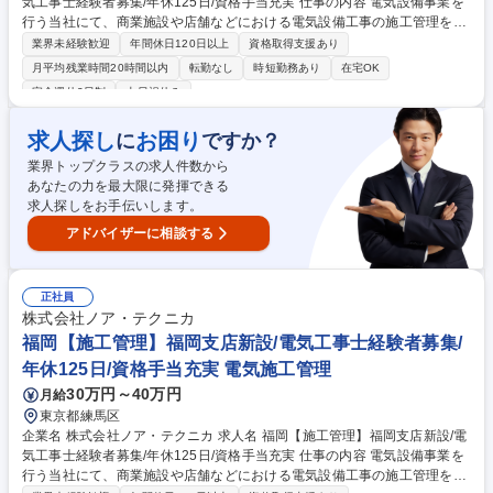
気工事士経験者募集/年休125日/資格手当充実 仕事の内容 電気設備事業を
行う当社にて、商業施設や店舗などにおける電気設備工事の施工管理をご
担当いただきます。 ★電気工事士経験者の方を募集します！★ 【具体的
業界未経験歓迎
年間休日120日以上
資格取得支援あり
には】 支店の拡大にともない、愛知支店長・副支店長候補として新たな仲
月平均残業時間20時間以内
転勤なし
時短勤務あり
在宅OK
間を募集します。 主な業務は、工程管理や安全管理、業者とのやり取りな
完全週休2日制
土日祝休み
ど、現場を円滑に進めるための調整役です。 自社元請け案件のため、裁量
を持って現場を動かすことができ、やりがいを感じられるポジションで
求人探し
お困り
に
ですか？
す。 募集職種 愛知【施工管理】愛知支店新設/電気工事士経験者募集/年休
125日/資格手当充実
業界トップクラスの求人件数から
あなたの力を最大限に発揮できる
求人探しをお手伝いします。
アドバイザーに相談する
正社員
株式会社ノア・テクニカ
福岡【施工管理】福岡支店新設/電気工事士経験者募集/
年休125日/資格手当充実 電気施工管理
30万円～40万円
月給
東京都練馬区
企業名 株式会社ノア・テクニカ 求人名 福岡【施工管理】福岡支店新設/電
気工事士経験者募集/年休125日/資格手当充実 仕事の内容 電気設備事業を
行う当社にて、商業施設や店舗などにおける電気設備工事の施工管理をご