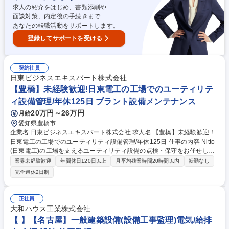
地風車の作業のため,出張していただくこともあります 募集職種 【風力発
求人の紹介をはじめ、書類添削や
電設備の保守点検/青森(六ケ所村)】年休124日★残業少★福利厚生◎
面談対策、内定後の手続きまで
あなたの転職活動をサポートします。
登録してサポートを受ける
契約社員
日東ビジネスエキスパート株式会社
【豊橋】未経験歓迎!日東電工の工場でのユーティリテ
ィ設備管理/年休125日 プラント設備メンテナンス
20万円～26万円
月給
愛知県豊橋市
企業名 日東ビジネスエキスパート株式会社 求人名 【豊橋】未経験歓迎！
日東電工の工場でのユーティリティ設備管理/年休125日 仕事の内容 Nitto
(日東電工)の工場を支えるユーティリティ設備の点検・保守をお任せしま
す。 【詳細】 ■電気設備、給排水、衛生、空調、コンプレッサー、防災・
業界未経験歓迎
年間休日120日以上
月平均残業時間20時間以内
転勤なし
消防設備、クレーン・ホイスト等の日常点検、予防保全、メンテナンス工
完全週休2日制
事立ち合い ■製造過程で用いられる計量器の校正作業 ■電気工事会社、機
械設備会社等の外注管理 ■報告書の作成、業者との日程調整、備品の発注
等） 募集職種 【豊橋】未経験歓迎！日東電工の工場でのユーティリティ
正社員
設備管理/年休125日
大和ハウス工業株式会社
【 】【名古屋】一般建築設備(設備工事監理)電気/給排