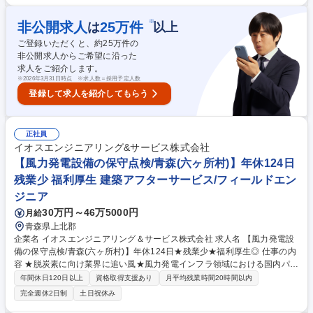
なげやすい“質の高いトーク”ができているかが重要です。そのため ・新人
メンバーへのトーク指導 ・目標達成が難しそうなメンバーへの個別フォロ
※
非公開求人
25
万件
は
以上
ー ・トーク内容の改善・ブラッシュアップ・リスト精査 などを通じて、
ご登録いただくと、約
25
万件の
成果につながる話し方を一緒に作っていきましょう！ 募集職種 【名古屋/
非公開求人からご希望に沿った
既存顧客対応/コールセンターのSV】残業月13h程度/インセンティブ有
求人をご紹介します。
※
2026年3月31日時点 ※求人数＝採用予定人数
登録して求人を紹介してもらう
正社員
イオスエンジニアリング&サービス株式会社
【風力発電設備の保守点検/青森(六ヶ所村)】年休124日
残業少 福利厚生 建築アフターサービス/フィールドエン
ジニア
30万円～46万5000円
月給
青森県上北郡
企業名 イオスエンジニアリング＆サービス株式会社 求人名 【風力発電設
備の保守点検/青森(六ヶ所村)】年休124日★残業少★福利厚生◎ 仕事の内
容 ★脱炭素に向け業界に追い風★風力発電インフラ領域における国内パイ
オニアである当社にて、風力発電設備の保守･運営業務をお任せします。
年間休日120日以上
資格取得支援あり
月平均残業時間20時間以内
(※管理業務のため、建物の改変を伴う実作業･業務は含みません） 【詳
完全週休2日制
土日祝休み
細】■風力発電所にて、風車内の点検,消耗品･風車主幹部の大型品(ギアボ