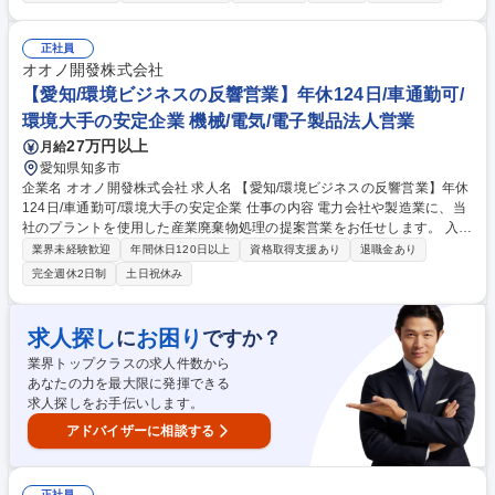
施工管理の"いずれかの業務"をお任せ！ 【制御設計】■顧客との仕様打ち
合わせ、要件整理 ■PLCラダーを用いた制御ソフト設計 ■電気ハード設計
との連携 ■試運転調整 等 【電気ハード設計】■電気回路図作成、部品選定
正社員
■制御盤レイアウト設計、部品表作成、積算 ■製作・工事担当との社内調
オオノ開發株式会社
整 等 【電気施工管理】■工事前準備（工程計画、施工方法検討、業者・資
【愛知/環境ビジネスの反響営業】年休124日/車通勤可/
材手配）■現場での安全・工程・品質・協力業者管理 ■顧客対応 等 募集職
環境大手の安定企業 機械/電気/電子製品法人営業
種 【名古屋】技術系オープンポジション/奨学金支援有/フレックス/各種手
27万円以上
月給
当充実
愛知県知多市
企業名 オオノ開發株式会社 求人名 【愛知/環境ビジネスの反響営業】年休
124日/車通勤可/環境大手の安定企業 仕事の内容 電力会社や製造業に、当
社のプラントを使用した産業廃棄物処理の提案営業をお任せします。 入社
後は、メンターメンティ制度で先輩社員があらゆる面でフォローしますの
業界未経験歓迎
年間休日120日以上
資格取得支援あり
退職金あり
でご安心ください。 ■担当顧客：電気を供給・使用する電力会社、製造
完全週休2日制
土日祝休み
業、商業施設など多岐に渡ります。1人当たりの担当社数は、15社程度で
す。 ■営業スタイル：反響営業が中心です。流れが以下の通りです。顧客
へ提案(自社プラントの強み等の説明)→契約の締結→別部署へ連携 基本は
求人探し
お困り
に
ですか？
既存・反響メインですが、将来的にはお取引先からのご紹介へのアプロー
業界トップクラスの求人件数から
チや、協業社との連携なども一部お任せする予定です。※業務の変更の範
あなたの力を最大限に発揮できる
囲：当社業務全般 募集職種 【愛知/環境ビジネスの反響営業】年休124日/
求人探しをお手伝いします。
車通勤可/環境大手の安定企業
アドバイザーに相談する
正社員