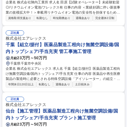
企業名 株式会社陣内工業所 求人名 田原【試験オペレーター】未経験歓迎
◎/リチウムイオン電池/フレックス有 仕事の内容 ＜業績好調に伴い新規事
業の規模拡大中！＞車載用リチウムイオン電池の安全性を担保するための
試験のオペレーター業務をお任せします。チームで業務を行う風土で、未
資格取得支援あり
転勤なし
時短勤務あり
退職金あり
完全週休2日制
経験から成長できる環境です！ 【入社後は…】オリエンテーションやOJT
研修を実施予定★先輩社員の指示に基づき試験チームの一員として評価試
験業務からスタート！約3か月ほどでスキル習得を目指します！業務の理
正社員
解を深めた後は、チームリーダーをお任せし、将来的にはマネージャーと
株式会社エアレックス
して事業全体のマネジメントを期待しています。★試験業務は屋内での作
千葉【組立/据付】医薬品製造工程向け無菌空調設備/国
業になるため過ごしやすい環境です！【仕事内容変更の範囲】当社業務全
内トップシェア/手当充実 管工事施工管理
般 募集職種 田原【試験オペレーター】未経験歓迎◎/リチウムイオン電池/
23万円～50万円
月給
フレックス有
千葉県千葉市中央区
企業名 株式会社エアレックス 求人名 千葉【組立/据付】医薬品製造工程向
け無菌空調設備/国内トップシェア/手当充実 仕事の内容 医薬品や再生医療
製品の製造時に必要とされる特殊空調設備「アイソレーター」の組立・据
付業務をお任せします◆単なる組立・据付ではなく、高度な品質保証ノウ
年間休日120日以上
転勤なし
退職金あり
土日祝休み
ハウが求められる専門性の高い仕事です。 【具体的には】(1)搬入・組立
計画。据付業者・電気工事業者等の協力会社との人工、スケジュール調
整。(2)搬入計画に基づき、協力会社と連携して設備を製薬工場等の客先に
正社員
搬入。組立、試運転を実施し、据付状態や各種制御機器の動作、操作性な
株式会社エアレックス
どを確認。(3)設備の気流、風速等、品質適合チェックを実施。分析結果を
仙台【施工管理】医薬品製造工程向け無菌空調設備/国
報告書にまとめ、お客様へ説明。(4)引渡し。※建設作業は発生しません。
内トップシェア/手当充実 プラント施工管理
募集職種 千葉【組立/据付】医薬品製造工程向け無菌空調設備/国内トップ
23万円～50万円
月給
シェア/手当充実