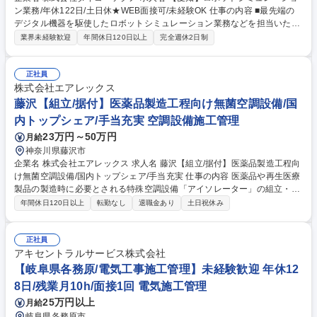
ン業務/年休122日/土日休★WEB面接可/未経験OK 仕事の内容 ■最先端の
デジタル機器を駆使したロボットシミュレーション業務などを担当いただ
きます。未経験からでも取り組みやすい業務です。 【具体的には】 ■自動
業界未経験歓迎
年間休日120日以上
完全週休2日制
車組立ロボットの生産性シュミレーション：新型車を生産する際の工程成
立性を検証し効率化や設備改造の提案を致します。 募集職種 【愛知】ロ
ボットシミュレーション業務/年休122日/土日休★WEB面接可/未経験OK
正社員
株式会社エアレックス
藤沢【組立/据付】医薬品製造工程向け無菌空調設備/国
内トップシェア/手当充実 空調設備施工管理
23万円～50万円
月給
神奈川県藤沢市
企業名 株式会社エアレックス 求人名 藤沢【組立/据付】医薬品製造工程向
け無菌空調設備/国内トップシェア/手当充実 仕事の内容 医薬品や再生医療
製品の製造時に必要とされる特殊空調設備「アイソレーター」の組立・据
付業務をお任せします◆単なる組立・据付ではなく、高度な品質保証ノウ
年間休日120日以上
転勤なし
退職金あり
土日祝休み
ハウが求められる専門性の高い仕事です。 【具体的には】(1)搬入・組立
計画。据付業者・電気工事業者等の協力会社との人工、スケジュール調
整。(2)搬入計画に基づき、協力会社と連携して設備を製薬工場等の客先に
正社員
搬入。組立、試運転を実施し、据付状態や各種制御機器の動作、操作性な
アキセントラルサービス株式会社
どを確認。(3)設備の気流、風速等、品質適合チェックを実施。分析結果を
【岐阜県各務原/電気工事施工管理】未経験歓迎 年休12
報告書にまとめ、お客様へ説明。(4)引渡し。※建設作業は発生しません。
8日/残業月10h/面接1回 電気施工管理
募集職種 藤沢【組立/据付】医薬品製造工程向け無菌空調設備/国内トップ
25万円以上
月給
シェア/手当充実
岐阜県各務原市