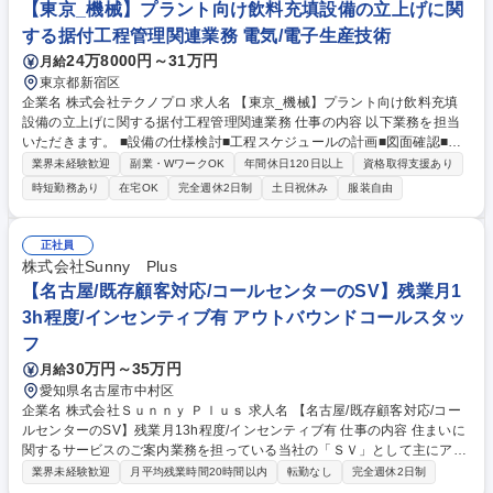
ます。 新評価制度により、社歴など関係なく成果を正当に評価！最大20
【東京_機械】プラント向け飲料充填設備の立上げに関
万円の資格祝い金や資格手当など、有資格者のさらなるスキルアップも全
する据付工程管理関連業務 電気/電子生産技術
力で応援します。 募集職種 【安定の名鉄G】残業月4h・実質年間休日140
24万8000円～31万円
月給
日★建物管理で社会・地元に貢献！
東京都新宿区
企業名 株式会社テクノプロ 求人名 【東京_機械】プラント向け飲料充填
設備の立上げに関する据付工程管理関連業務 仕事の内容 以下業務を担当
いただきます。 ■設備の仕様検討■工程スケジュールの計画■図面確認■工
事ベンダーへの見積、発注依頼■納入物や工事関連の調整■試運転立ち会い
業界未経験歓迎
副業・WワークOK
年間休日120日以上
資格取得支援あり
■現地調整 【当社の強み：顧客のパートナー会社としての立ち位置】現場
時短勤務あり
在宅OK
完全週休2日制
土日祝休み
服装自由
でのエンジニアのスタンスや技術力から積み重ねた圧倒的信頼をもとに、
設計開発、要件定義などの上流工程の案件も多数保有するエンジニアリン
グ企業です。幅広い案件からあなたの望むキャリアを築く基盤が整ってい
正社員
ます。 募集職種 【東京_機械】プラント向け飲料充填設備の立上げに関す
株式会社Sunny Plus
る据付工程管理関連業務
【名古屋/既存顧客対応/コールセンターのSV】残業月1
3h程度/インセンティブ有 アウトバウンドコールスタッ
フ
30万円～35万円
月給
愛知県名古屋市中村区
企業名 株式会社Ｓｕｎｎｙ Ｐｌｕｓ 求人名 【名古屋/既存顧客対応/コー
ルセンターのSV】残業月13h程度/インセンティブ有 仕事の内容 住まいに
関するサービスのご案内業務を担っている当社の「ＳＶ」として主にアポ
インターのトーク指導・目標管理業務をお任せします。 【主な業務内容】
業界未経験歓迎
月平均残業時間20時間以内
転勤なし
完全週休2日制
■アポインターには取得するのはアポイントのみですが、営業が成約につ