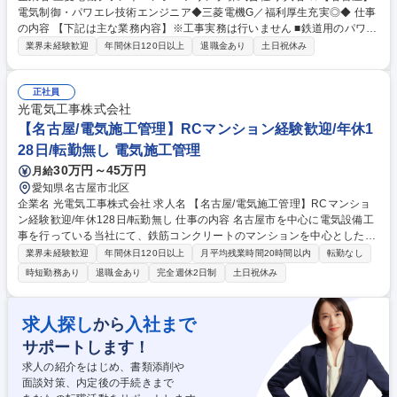
電気制御・パワエレ技術エンジニア◆三菱電機G／福利厚生充実◎◆ 仕事
の内容 【下記は主な業務内容】※工事実務は行いません ■鉄道用のパワー
エレクトロニクス（パワエレ）を用いた製品（主に高周波インバータ）の
業界未経験歓迎
年間休日120日以上
退職金あり
土日祝休み
工場試験、現地調整、保守。 ■三菱電機製のPLC、INV、サーボのエンジ
ニア（設計や現地調整等） 【下記は作業応援となります】※工事実務は行
いません ■産業用パワエレ製品の保守・保全メンテナンス ■無停電電源装
正社員
置（ＵＰＳ装置）の保守・保全メンテナンス ※工事実務は行いません 募
光電気工事株式会社
集職種 ★【名古屋】電気制御・パワエレ技術エンジニア◆三菱電機G／福
【名古屋/電気施工管理】RCマンション経験歓迎/年休1
利厚生充実◎◆
28日/転勤無し 電気施工管理
30万円～45万円
月給
愛知県名古屋市北区
企業名 光電気工事株式会社 求人名 【名古屋/電気施工管理】RCマンショ
ン経験歓迎/年休128日/転勤無し 仕事の内容 名古屋市を中心に電気設備工
事を行っている当社にて、鉄筋コンクリートのマンションを中心とした電
気工事の施工管理をお任せします。約80社のゼネコンと取引があり安定経
業界未経験歓迎
年間休日120日以上
月平均残業時間20時間以内
転勤なし
営◎施工図の作成などもお任せします。 【業務詳細】電気設計図の施工図
時短勤務あり
退職金あり
完全週休2日制
土日祝休み
を作成/建築現場監督/下請工事会社への指示･指導･伝達 【仕事に関して】
受注業務や請求業務は別の担当が実施、配線等の作業は協力会社の職人さ
んが実施のため施工管理業務に集中できる環境です！またDX推進も進ん
求人探し
入社まで
から
でおり年間休日127日を実現しています。ノートPCを全員に支給し外出先
サポートします！
でも使用可能でその場で図面作成可能です。直帰を推奨。 【業務内容の変
更範囲】当社業務全般 募集職種 【名古屋/電気施工管理】RCマンション経
求人の紹介をはじめ、書類添削や
験歓迎/年休128日/転勤無し
面談対策、内定後の手続きまで