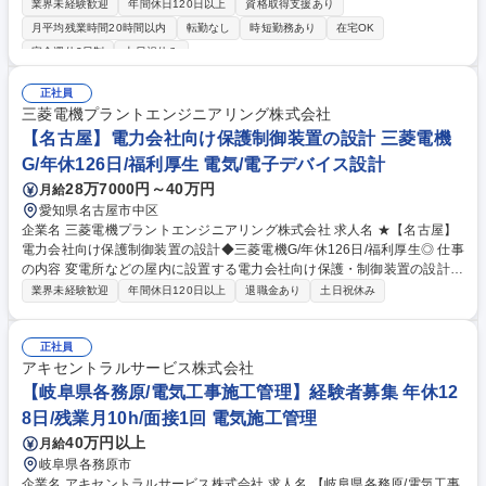
担当いただきます。 ★電気工事士経験者の方を募集します！★ 【具体的
業界未経験歓迎
年間休日120日以上
資格取得支援あり
には】 支店の拡大にともない、福岡支店長・副支店長候補として新たな仲
月平均残業時間20時間以内
転勤なし
時短勤務あり
在宅OK
間を募集します。 主な業務は、工程管理や安全管理、業者とのやり取りな
完全週休2日制
土日祝休み
ど、現場を円滑に進めるための調整役です。 自社元請け案件のため、裁量
を持って現場を動かすことができ、やりがいを感じられるポジションで
正社員
す。 募集職種 福岡【施工管理】福岡支店新設/電気工事士経験者募集/年休
三菱電機プラントエンジニアリング株式会社
125日/資格手当充実
【名古屋】電力会社向け保護制御装置の設計 三菱電機
G/年休126日/福利厚生 電気/電子デバイス設計
28万7000円～40万円
月給
愛知県名古屋市中区
企業名 三菱電機プラントエンジニアリング株式会社 求人名 ★【名古屋】
電力会社向け保護制御装置の設計◆三菱電機G/年休126日/福利厚生◎ 仕事
の内容 変電所などの屋内に設置する電力会社向け保護・制御装置の設計業
務をお任せいたします。標準仕様装置、特殊仕様装置における受注から納
業界未経験歓迎
年間休日120日以上
退職金あり
土日祝休み
入までの設計作業や親会社である三菱電機への設計応援作業が主となりま
す。 【具体的な業務内容】 ・設計作業（顧客要求仕様に基づく基本設
計、ハードウェア回路設計、ソフトウェア回路設計/製作、生産設計、試験
正社員
設計） ・製造部門や品質管理部門との調整業務 ・三菱電機や顧客との仕
アキセントラルサービス株式会社
様策定・調整業務 募集職種 ★【名古屋】電力会社向け保護制御装置の設
【岐阜県各務原/電気工事施工管理】経験者募集 年休12
計◆三菱電機G/年休126日/福利厚生◎
8日/残業月10h/面接1回 電気施工管理
40万円以上
月給
岐阜県各務原市
企業名 アキセントラルサービス株式会社 求人名 【岐阜県各務原/電気工事