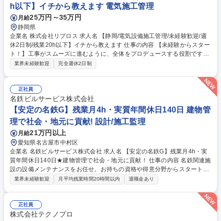
h以下】イチから教えます 電気施工管理
25万円～35万円
月給
静岡県
企業名 株式会社リプロス 求人名 【静岡/電気設備施工管理/未経験歓迎/週
休2日制/残業20h以下】イチから教えます 仕事の内容 【未経験からスター
ト！】工事がスムーズに進むように、全体をプロデュースする役割です。
自分自身が作業するのではなく、職人さんたちが安全に、予定通りにお仕
業界未経験歓迎
完全週休2日制
事できるよう「調整」をお願いします。 一言でいうと「現場の司令塔」！
職人さんの作業とは異なり、以下の4つをメインにお任せします！ ■スケ
ジュール調整：カレンダーを見て資材や職人さんの段取りを組む ■安全の
正社員
見守り：みんながケガをしないよう現場をチェック ■質のチェック：図面
名鉄ビルサービス株式会社
通りか写真で記録 ■報告書づくり：進み具合をPCでサクッとまとめます ■
【安定の名鉄G】残業月4h・実質年間休日140日 建物管
派遣形態での就業ですが、正社員雇用のため安定・安心して働けます。 募
理で社会・地元に貢献! 設計/施工監理
集職種 【静岡/電気設備施工管理/未経験歓迎/週休2日制/残業20h以下】イ
21万円以上
月給
チから教えます
愛知県名古屋市中村区
企業名 名鉄ビルサービス株式会社 求人名 【安定の名鉄G】残業月4h・実
質年間休日140日★建物管理で社会・地元に貢献！ 仕事の内容 名鉄関連施
設の設備メンテナンスをお任せ。お持ちの資格や得意分野からスタート可
能。残業月4hの環境で体力的な負担も少なく、培ったスキルを活かし「現
業界未経験歓迎
月平均残業時間20時間以内
退職金あり
場のプロ」として定年まで安心してご活躍いただけます。 名鉄関連施設に
常駐・巡回し、設備メンテナンス（日常点検、データ検針、不具合時の一
次対応等）を担います。 残業月4h程度で実質年休140日と、どなたでも無
正社員
理なく働ける環境。有資格者でも新たな知見を得られる多彩な案件があり
株式会社テクノプロ