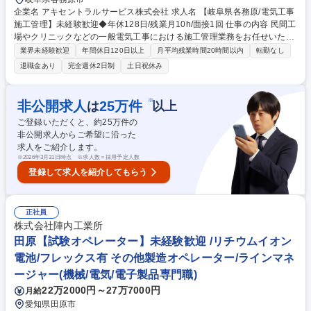
企業名 アキセントラルサービス株式会社 求人名 【岐阜県各務原/電気工事
施工管理】未経験歓迎◆年休128日/残業月10h/面接1回 仕事の内容 民間工
場やクリニックなどの一般電気工事における施工管理業務をお任せいたし
ます。お客様との打ち合わせから電気設備の設計、資材発注、見積作成、
業界未経験歓迎
年間休日120日以上
月平均残業時間20時間以内
転勤なし
現場の工程・安全管理まで一貫してご担当いただきます。 【具体的な業務
退職金あり
完全週休2日制
土日祝休み
内容】 ■お客様との打ち合わせ ■電気設備の設計 ■電材の発注、見積作成
■現場のスケジュール管理 ■現場：岐阜県各務原市近郊・愛知県（社用車
移動） 募集職種 【岐阜県各務原/電気工事施工管理】未経験歓迎◆年休12
※
非公開求人
25
万件
は
以上
8日/残業月10h/面接1回
ご登録いただくと、約
25
万件の
非公開求人からご希望に沿った
求人をご紹介します。
※
2026年3月31日時点 ※求人数＝採用予定人数
登録して求人を紹介してもらう
正社員
株式会社陣内工業所
田原【試験オペレーター】未経験歓迎 /リチウムイオン
電池/フレックス有 その他製造オペレーター/ラインマネ
ージャー(機械/電気/電子製品専門職)
22万2000円～27万7000円
月給
愛知県田原市