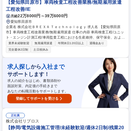
【愛知県田原市】車両検査工程改善業務/無期雇用派遣
地風車の作業のため,出張していただくこともあります 募集職種 【風力発
工程改善/IE
電設備の保守点検/北海道(蘭越町)】年休124日★残業少★福利厚生◎
22万8000円～39万6000円
月給
愛知県田原市
企業名 株式会社ＢＲＥＸＡ Ｔｅｃｈｎｏｌｏｇｙ 求人名 【愛知県田原
市】車両検査工程改善業務/無期雇用派遣 仕事の内容 車両検査工程/ユニッ
ト・エンジン計測工程/車両監査工程における生産維持、保守保全、および
改善業務をお任せします。 具体的には以下業務です。 (1)現場での課題対
業界未経験歓迎
無期雇用派遣
年間休日120日以上
退職金あり
応・関係部署との調整・工程計画・整備の実施 (2)デジタル技術を活用し
完全週休2日制
土日祝休み
た業務効率化と高付加価値な働き方への改善業務・実行 (3)設備・工事の
手配、検収、関連法令に基づく書類作成および提出 (4)グループミーティ
ング、昼礼、打合せ等への出席 募集職種 【愛知県田原市】車両検査工程
求人探し
入社まで
から
改善業務/無期雇用派遣
サポートします！
求人の紹介をはじめ、書類添削や
面談対策、内定後の手続きまで
あなたの転職活動をサポートします。
登録してサポートを受ける
正社員
株式会社リプロス
【静岡/電気設備施工管理/未経験歓迎/週休2日制/残業20