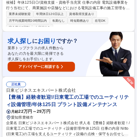
候補】年休125日◎/資格支援・資格手当充実 仕事の内容 電気設備事業を
行う当社にて、商業施設や店舗などにおける電気設備工事の施工管理をご
担当いただきます。支店の拡大にともない、福岡支店長・副支店長候補と
業界未経験歓迎
年間休日120日以上
資格取得支援あり
して新たな仲間を募集します。 【具体的には】 福岡を拠点に、商業施設
月平均残業時間20時間以内
転勤なし
時短勤務あり
在宅OK
や小売店舗の電気設備工事における施工管理をご担当いただきます。 主な
完全週休2日制
土日祝休み
業務は、工程管理や安全管理、業者とのやり取りなど、現場を円滑に進め
るための調整役です。 自社元請けの案件が中心で裁量が大きく、自分のペ
求人探し
お困り
に
ですか？
ースで進めやすいのが特徴で実作業はありませんので、管理業務に集中で
きます。 募集職種 【施工管理/福岡支店長・副支店長候補】年休125日◎/
業界トップクラスの求人件数から
資格支援・資格手当充実
あなたの力を最大限に発揮できる
求人探しをお手伝いします。
アドバイザーに相談する
正社員
日東ビジネスエキスパート株式会社
【豊橋】経験者歓迎!/日東電工の工場でのユーティリテ
ィ設備管理/年休125日 プラント設備メンテナンス
22万円～29万円
月給
愛知県豊橋市
企業名 日東ビジネスエキスパート株式会社 求人名 【豊橋】経験者歓迎！/
日東電工の工場でのユーティリティ設備管理/年休125日 仕事の内容 Nitto
(日東電工)の工場を支えるユーティリティ設備の点検・保守をお任せしま