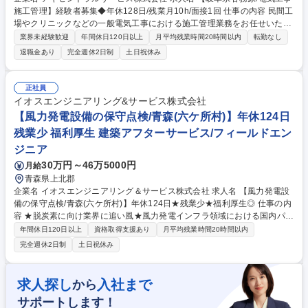
施工管理】経験者募集◆年休128日/残業月10h/面接1回 仕事の内容 民間工
場やクリニックなどの一般電気工事における施工管理業務をお任せいたし
ます。お客様との打ち合わせから電気設備の設計、資材発注、見積作成、
業界未経験歓迎
年間休日120日以上
月平均残業時間20時間以内
転勤なし
現場の工程・安全管理まで一貫してご担当いただきます。 【具体的な業務
退職金あり
完全週休2日制
土日祝休み
内容】 ■お客様との打ち合わせ ■電気設備の設計 ■電材の発注、見積作成
■現場のスケジュール管理 ■現場：岐阜県各務原市近郊・愛知県（社用車
移動） 募集職種 【岐阜県各務原/電気工事施工管理】経験者募集◆年休12
正社員
8日/残業月10h/面接1回
イオスエンジニアリング&サービス株式会社
【風力発電設備の保守点検/青森(六ケ所村)】年休124日
残業少 福利厚生 建築アフターサービス/フィールドエン
ジニア
30万円～46万5000円
月給
青森県上北郡
企業名 イオスエンジニアリング＆サービス株式会社 求人名 【風力発電設
備の保守点検/青森(六ケ所村)】年休124日★残業少★福利厚生◎ 仕事の内
容 ★脱炭素に向け業界に追い風★風力発電インフラ領域における国内パイ
オニアである当社にて、風力発電設備の保守･運営業務をお任せします。
年間休日120日以上
資格取得支援あり
月平均残業時間20時間以内
(※管理業務のため、建物の改変を伴う実作業･業務は含みません） 【詳
完全週休2日制
土日祝休み
細】■風力発電所にて、風車内の点検,消耗品･風車主幹部の大型品(ギアボ
ックス･軸受け等)の交換など、電気や機械に関する作業■保守･運営業務:毎
月の巡視,定期点検,故障対応,補修,交換■建設･撤去:ブレードの補修･修繕
求人探し
入社まで
から
【入社後の流れ】必要に応じて座学･実務研修･OJTを実施いたします【環
サポートします！
境】■基本的に2人以上のチームで作業にあたります■他事業所の応援･遠隔