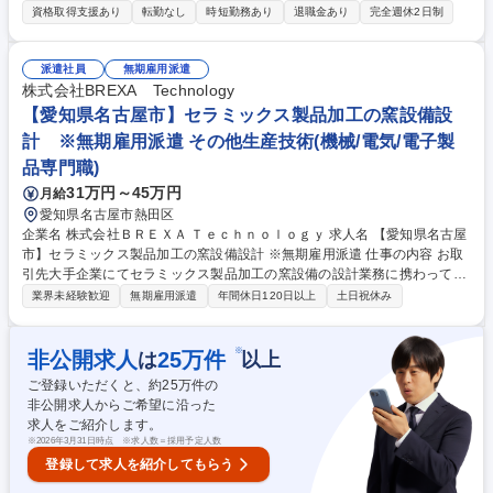
ん。≪主な取引先≫ ■豊田合成株式会社 ■大同マシナリー株式会社 ■日本
資格取得支援あり
転勤なし
時短勤務あり
退職金あり
完全週休2日制
機器鋼業株式会社 ■濃尾電機株式会社など 【採用背景】一宮事業所に加え
新たに名古屋営業所を開設、業務拡大による増員募集になります。名古屋
営業所配属となりますが、研修や会議などで一宮事業所で勤務することも
派遣社員
無期雇用派遣
ございます。 ■1案件2人～5人で対応/技術ノウハウを互いに相談、協力す
株式会社BREXA Technology
る風土が根付いています。 ■対応地区：三重、愛知、岐阜、静岡 ■営業車
【愛知県名古屋市】セラミックス製品加工の窯設備設
を貸与 募集職種 名古屋◆エレベーター・クレーンのメンテナンスエンジ
計 ※無期雇用派遣 その他生産技術(機械/電気/電子製
ニア/前職給与考慮/転勤無
品専門職)
31万円～45万円
月給
愛知県名古屋市熱田区
企業名 株式会社ＢＲＥＸＡ Ｔｅｃｈｎｏｌｏｇｙ 求人名 【愛知県名古屋
市】セラミックス製品加工の窯設備設計 ※無期雇用派遣 仕事の内容 お取
引先大手企業にてセラミックス製品加工の窯設備の設計業務に携わってい
ただきます。【具体的には】■各事業部の要望に合った設備の基本設計 ■D
業界未経験歓迎
無期雇用派遣
年間休日120日以上
土日祝休み
Rの実施 ■各事業部、設置地域に適合した詳細設計 ■製作、工事の管理 ■試
運転調整および事業部への引渡し(2～5ヵ月間の可能性有り) ■省エネ設備
および次世代炉の開発/実行 ■CO2削減技術の探索 ※建物の改変を伴う業
※
非公開求人
25
万件
は
以上
務は含まない 募集職種 【愛知県名古屋市】セラミックス製品加工の窯設
ご登録いただくと、約
25
万件の
備設計 ※無期雇用派遣
非公開求人からご希望に沿った
求人をご紹介します。
※
2026年3月31日時点 ※求人数＝採用予定人数
登録して求人を紹介してもらう