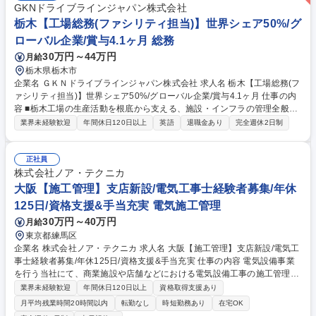
GKNドライブラインジャパン株式会社
栃木【工場総務(ファシリティ担当)】世界シェア50%/グ
ローバル企業/賞与4.1ヶ月 総務
30万円～44万円
月給
栃木県栃木市
企業名 ＧＫＮドライブラインジャパン株式会社 求人名 栃木【工場総務(フ
ァシリティ担当)】世界シェア50%/グローバル企業/賞与4.1ヶ月 仕事の内
容 ■栃木工場の生産活動を根底から支える、施設・インフラの管理全般を
お任せします。電気や空調、給排水などの維持管理や改善計画の立案を通
業界未経験歓迎
年間休日120日以上
英語
退職金あり
完全週休2日制
じて、安全で効率的な工場運営をリードします。 建屋や電気などの日常点
検から、保守工事の手配・立会い、中長期的な設備更新計画の策定・予算
管理まで幅広く担当します。工事業者の手配や社内調整がメインとなるた
正社員
めマネジメント要素が強めです。 ※緊急時のトラブル対応（土日夜間）も
株式会社ノア・テクニカ
発生しますが、頻度は少なく出勤時は代休取得を徹底。チームで協力し合
大阪【施工管理】支店新設/電気工事士経験者募集/年休
う体制が整っています。将来的に省エネ等の最適化にも挑戦可能です。 募
125日/資格支援&手当充実 電気施工管理
集職種 栃木【工場総務(ファシリティ担当)】世界シェア50%/グローバル企
30万円～40万円
月給
業/賞与4.1ヶ月
東京都練馬区
企業名 株式会社ノア・テクニカ 求人名 大阪【施工管理】支店新設/電気工
事士経験者募集/年休125日/資格支援&手当充実 仕事の内容 電気設備事業
を行う当社にて、商業施設や店舗などにおける電気設備工事の施工管理を
ご担当いただきます。 ★電気工事士経験者の方を募集します！★ 【具体
業界未経験歓迎
年間休日120日以上
資格取得支援あり
的には】 支店の拡大にともない、大阪支店長・副支店長候補として新たな
月平均残業時間20時間以内
転勤なし
時短勤務あり
在宅OK
仲間を募集します。 主な業務は、工程管理や安全管理、業者とのやり取り