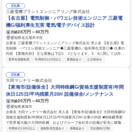
計画。据付業者・電気工事業者等の協力会社との人工、スケジュール調
整。(2)搬入計画に基づき、協力会社と連携して設備を製薬工場等の客先に
正社員
搬入。組立、試運転を実施し、据付状態や各種制御機器の動作、操作性な
三菱電機プラントエンジニアリング株式会社
どを確認。(3)設備の気流、風速等、品質適合チェックを実施。分析結果を
【名古屋】電気制御・パワエレ技術エンジニア 三菱電
報告書にまとめ、お客様へ説明。(4)引渡し。※建設作業は発生しません。
機G/福利厚生充実 電気/電子デバイス設計
募集職種 大宮【組立/据付】医薬品製造工程向け無菌空調設備/国内トップ
28万円～40万円
月給
シェア/手当充実
愛知県名古屋市中区
企業名 三菱電機プラントエンジニアリング株式会社 求人名 【名古屋】電
気制御・パワエレ技術エンジニア◆三菱電機G／福利厚生充実◎◆ 仕事の
内容 【業務内容】 主な業務は下記1、2となります。3、4に関しては作業
応援になります。 【詳細】※工事実務は行いません 1）鉄道用のパワーエ
業界未経験歓迎
年間休日120日以上
退職金あり
土日祝休み
レクトロニクス（パワエレ）を用いた製品 主に高周波インバータの工場試
験、現地据付調整、保守。 2）三菱電機製のPLC、INV、サーボのエンジ
ニア（設計や現地調整等） 3）産業用パワエレ製品の保守・保全メンテナ
正社員
ンス 4) 無停電電源装置（ＵＰＳ装置）の保守・保全メンテナンス 募集職
大同マシナリー株式会社
種 【名古屋】電気制御・パワエレ技術エンジニア◆三菱電機G／福利厚生
【東海市/設備保全】大同特殊鋼G/資格支援制度有/年間
充実◎◆
休日125日/平均残業月20H 設備保全/メンテナンス
20万円～40万円
月給
愛知県東海市
企業名 大同マシナリー株式会社 求人名 【東海市/設備保全】大同特殊鋼G/
資格支援制度有/年間休日125日/平均残業月20H 仕事の内容 ■特殊鋼専業
で世界最大級の大同特殊鋼、およびグループ会社等の設備が安全に稼働し
続けるよう、点検・保守、修理の業務に従事していただきます。 ■上記以
年間休日120日以上
資格取得支援あり
退職金あり
完全週休2日制