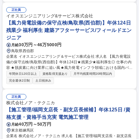
下記業務をご担当いただきます。 ■産業廃棄物に関わる書類の作成・整理
（ファイリング） ■技術者の出張に関わる諸業務（寮・宿の手配） ■工事
正社員
に関わる受発注の書類の作成・整理（ファイリング） 募集職種 ◎【愛
イオスエンジニアリング&サービス株式会社
知】未経験歓迎/補助業務(CADオペ含む)★充実の福利厚生/無期雇用派遣
【風力発電設備の保守点検/鳥取県(西伯郡)】年休124日
残業少 福利厚生 建築アフターサービス/フィールドエン
ジニア
30万円～46万5000円
月給
鳥取県西伯郡
企業名 イオスエンジニアリング＆サービス株式会社 求人名 【風力発電設
備の保守点検/鳥取県(西伯郡)】年休124日★残業少★福利厚生◎ 仕事の内
容 ★脱炭素に向け業界に追い風★風力発電インフラ領域における国内パイ
オニアである当社にて、風力発電設備の保守･運営業務をお任せします。
年間休日120日以上
資格取得支援あり
月平均残業時間20時間以内
(※管理業務のため、建物の改変を伴う実作業･業務は含みません） 【詳
完全週休2日制
土日祝休み
細】■風力発電所にて、風車内の点検,消耗品･風車主幹部の大型品(ギアボ
ックス･軸受け等)の交換など、電気や機械に関する作業■保守･運営業務:毎
月の巡視,定期点検,故障対応,補修,交換■建設･撤去:ブレードの補修･修繕
正社員
【入社後の流れ】必要に応じて座学･実務研修･OJTを実施いたします【環
株式会社ノア・テクニカ
境】■基本的に2人以上のチームで作業にあたります■他事業所の応援･遠隔
【施工管理/福岡支店長・副支店長候補】年休125日 /資
地風車の作業のため,出張していただくこともあります 募集職種 【風力発
格支援・資格手当充実 電気施工管理
電設備の保守点検/鳥取県(西伯郡)】年休124日★残業少★福利厚生◎
40万円～50万円
月給
東京都練馬区
企業名 株式会社ノア・テクニカ 求人名 【施工管理/福岡支店長・副支店長