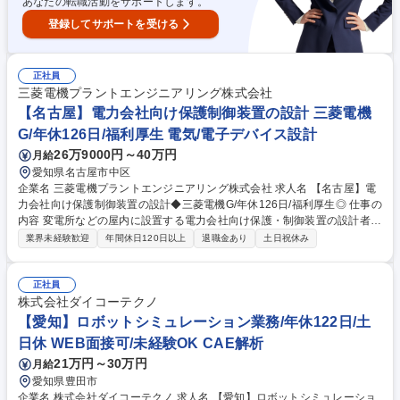
あなたの転職活動をサポートします。
登録してサポートを受ける
正社員
三菱電機プラントエンジニアリング株式会社
【名古屋】電力会社向け保護制御装置の設計 三菱電機
G/年休126日/福利厚生 電気/電子デバイス設計
26万9000円～40万円
月給
愛知県名古屋市中区
企業名 三菱電機プラントエンジニアリング株式会社 求人名 【名古屋】電
力会社向け保護制御装置の設計◆三菱電機G/年休126日/福利厚生◎ 仕事の
内容 変電所などの屋内に設置する電力会社向け保護・制御装置の設計者と
して活躍いただきます。 標準仕様装置、特殊仕様装置における受注から納
業界未経験歓迎
年間休日120日以上
退職金あり
土日祝休み
入までの設計作業や親会社である三菱電機への設計応援作業を主として、
以下業務を行っていただく予定です。 ・設計作業（顧客要求仕様に基づく
基本設計、ハードウェア回路設計、ソフトウェア回路設計/製作、生産設
正社員
計、試験設計） ・製造部門や品質管理部門との調整業務 ・三菱電機や顧
株式会社ダイコーテクノ
客との仕様策定・調整業務 募集職種 【名古屋】電力会社向け保護制御装
【愛知】ロボットシミュレーション業務/年休122日/土
置の設計◆三菱電機G/年休126日/福利厚生◎
日休 WEB面接可/未経験OK CAE解析
21万円～30万円
月給
愛知県豊田市
企業名 株式会社ダイコーテクノ 求人名 【愛知】ロボットシミュレーショ