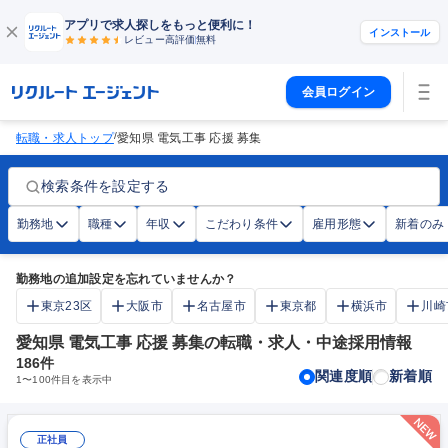
アプリで求人探しをもっと便利に！
インストール
レビュー高評価
無料
会員ログイン
/
転職・求人トップ
愛知県 電気工事 応援 募集
検索条件を設定する
勤務地
職種
年収
こだわり条件
雇用形態
新着のみ
勤務地の追加設定を忘れていませんか？
東京23区
大阪市
名古屋市
東京都
横浜市
川崎
愛知県 電気工事 応援 募集の転職・求人・中途採用情報
186
件
関連度順
新着順
1
〜
100
件目を表示中
正社員