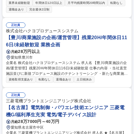
す。 【詳細】 ■電気設備、給排水、衛生、空調、コンプレッサー、防災・
業界未経験歓迎
年間休日120日以上
月平均残業時間20時間以内
転勤なし
消防設備、クレーン・ホイスト等の日常点検、予防保全、メンテナンス工
退職金あり
完全週休2日制
事立ち合い ■製造過程で用いられる計量器の校正作業 ■電気工事会社、機
械設備会社等の外注管理 ■報告書の作成、業者との日程調整、備品の発注
等） 募集職種 【豊橋】経験者歓迎！/日東電工の工場でのユーティリティ
正社員
設備管理/年休125日
株式会社ハクヨプロデュースシステム
【豊川/商業施設の企画/運営管理】残業20H/年間休日11
6日/未経験歓迎 業務企画
28万円以上
月給
愛知県豊川市
企業名 株式会社ハクヨプロデュースシステム 求人名 【豊川/商業施設の企
画/運営管理】残業20H/年間休日116日/未経験歓迎 仕事の内容 ・当社直営
施設並びに新規プロデュース施設のテナントリーシング ・新たな商業施設
プロデュース、プランニング業務 ・直営商業施設の管理運営・営業企画業
資格取得支援あり
転勤なし
退職金あり
土日祝休み
務 ・担当施設の店舗構成の企画、立案、予算策定、スケジュール管理 ・
テナントリーシング（テナントへの出店交渉や専門会社との折衝） ・各テ
ナント対応、ならびに運営、コンサルティング、契約、管理業務 ・設備保
正社員
守管理/施設共有部の修繕、改修、工事監理/建築、電気、空調、水質、消
三菱電機プラントエンジニアリング株式会社
防等各種設備の計画管理/各関係業者との折衝 ※建物の改変を伴う業務は
【名古屋】電気制御・パワエレ技術エンジニア 三菱電
含まない 募集職種 【豊川/商業施設の企画/運営管理】残業20H/年間休日1
機G/福利厚生充実 電気/電子デバイス設計
16日/未経験歓迎
28万7000円～40万円
月給
愛知県名古屋市中区
企業名 三菱電機プラントエンジニアリング株式会社 求人名 ★【名古屋】