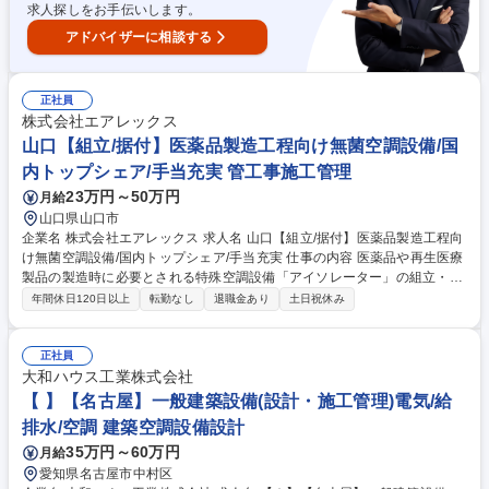
求人探しをお手伝いします。
パン直接取引
アドバイザーに相談する
正社員
株式会社エアレックス
山口【組立/据付】医薬品製造工程向け無菌空調設備/国
内トップシェア/手当充実 管工事施工管理
23万円～50万円
月給
山口県山口市
企業名 株式会社エアレックス 求人名 山口【組立/据付】医薬品製造工程向
け無菌空調設備/国内トップシェア/手当充実 仕事の内容 医薬品や再生医療
製品の製造時に必要とされる特殊空調設備「アイソレーター」の組立・据
付業務をお任せします◆単なる組立・据付ではなく、高度な品質保証ノウ
年間休日120日以上
転勤なし
退職金あり
土日祝休み
ハウが求められる専門性の高い仕事です。 【具体的には】(1)搬入・組立
計画。据付業者・電気工事業者等の協力会社との人工、スケジュール調
整。(2)搬入計画に基づき、協力会社と連携して設備を製薬工場等の客先に
正社員
搬入。組立、試運転を実施し、据付状態や各種制御機器の動作、操作性な
大和ハウス工業株式会社
どを確認。(3)設備の気流、風速等、品質適合チェックを実施。分析結果を
【 】【名古屋】一般建築設備(設計・施工管理)電気/給
報告書にまとめ、お客様へ説明。(4)引渡し。※建設作業は発生しません。
排水/空調 建築空調設備設計
募集職種 山口【組立/据付】医薬品製造工程向け無菌空調設備/国内トップ
35万円～60万円
月給
シェア/手当充実
愛知県名古屋市中村区