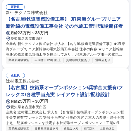
ックス･軸受け等)の交換など、電気や機械に関する作業■保守･運営業務:毎
月の巡視,定期点検,故障対応,補修,交換■建設･撤去:ブレードの補修･修繕
正社員
【入社後の流れ】必要に応じて座学･実務研修･OJTを実施いたします【環
新生テクノス株式会社
境】■基本的に2人以上のチームで作業にあたります■他事業所の応援･遠隔
【名古屋/鉄道電気設備工事】 JR東海グループ/リニア
地風車の作業のため,出張していただくこともあります 募集職種 【風力発
新幹線の電気設備工事会社 その他施工管理/現場責任者
電設備の保守点検/青森(六ヶ所村)】年休124日★残業少★福利厚生◎
23万円～38万円
月給
愛知県名古屋市西区
企業名 新生テクノス株式会社 求人名 【名古屋/鉄道電気設備工事】★JR東
海グループ/リニア新幹線の電気設備工事会社 仕事の内容 ★リニア新幹線
等JRの鉄道電気設備工事を担当しており、JR東海グループ唯一の電気設
備工事会社である弊社にて、鉄道電気設備の検査、修繕、改良を現場で現
業界未経験歓迎
年間休日120日以上
資格取得支援あり
退職金あり
場監督・現場指揮をお任せします。 【具体的には...】 ■鉄道電気設備工事
の工程管理、材料管理、予算管理、安全管理、品質管理 ■対象は主にJR東
海の在来線、東海道新幹線及び建設中のリニア中央新幹線並びに公民鉄の
正社員
変電、電車線路、電灯電力、信号、通信設備です。 【転勤・出張】■原則
辻村電工株式会社
出張はございません。基本営業所と現場の往復になりますが、遠方の現場
【名古屋】技術系オープンポジション/奨学金支援有/フ
や長期での応援の場合は出張の場合がございます。 募集職種 【名古屋/鉄
レックス/各種手当充実 レイアウト設計/配線設計
道電気設備工事】★JR東海グループ/リニア新幹線の電気設備工事会社
25万円～30万円
月給
愛知県名古屋市天白区
企業名 辻村電工株式会社 求人名 【名古屋】技術系オープンポジション/奨
学金支援有/フレックス/各種手当充実 仕事の内容 ご本人の希望・適性を踏
まえ、配属ポジションを決定する技術系オープンポジション！工場の生産
ラインで使用される自動化設備に関わる制御設計・電気ハード設計・電気
業界未経験歓迎
資格取得支援あり
退職金あり
在宅OK
土日祝休み