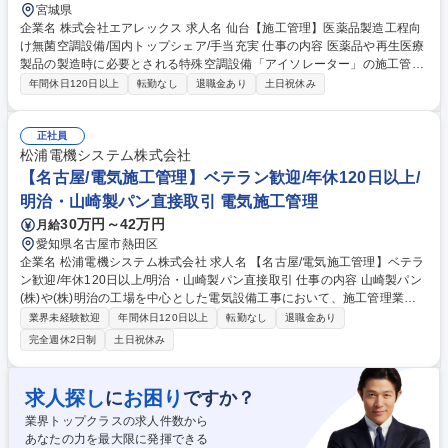
宮城県
企業名 株式会社エアレックス 求人名 仙台【施工管理】医薬品製造工程向
け無菌空調設備/国内トップシェア/手当充実 仕事の内容 医薬品や再生医療
製品の製造時に必要とされる特殊空調設備「アイソレーター」の施工管理
業務をお任せします◆単なる施工管理ではなく、高度な品質保証ノウハウ
年間休日120日以上
転勤なし
退職金あり
土日祝休み
が求められる専門性の高い仕事です。 【具体的には】(1)搬入・組立計
画。据付業者・電気工事業者等の協力会社との人工、スケジュール調整。
(2)搬入計画に基づき、協力会社と連携して設備を製薬工場等の客先に搬
正社員
入。組立、試運転を実施し、据付状態や各種制御機器の動作、操作性など
松浦電機システム株式会社
を確認。(3)設備の気流、風速等、品質適合チェックを実施。分析結果を報
【名古屋/電気施工管理】ベテラン歓迎/年休120日以上/
告書にまとめ、お客様へ説明。(4)引渡し。※建設作業は発生しません。
明治・山崎製パン直接取引 電気施工管理
募集職種 仙台【施工管理】医薬品製造工程向け無菌空調設備/国内トップ
30万円～42万円
月給
シェア/手当充実
愛知県名古屋市熱田区
企業名 松浦電機システム株式会社 求人名 【名古屋/電気施工管理】ベテラ
ン歓迎/年休120日以上/明治・山崎製パン直接取引 仕事の内容 山崎製パン
(株)や(株)明治の工場を中心とした電気設備工事において、施工管理業務
を担当。工程・品質・安全の管理を行い、将来的には現場統括や部門リー
業界未経験歓迎
年間休日120日以上
転勤なし
退職金あり
ダーを目指せるポジションです。 【業務例】■資材の手配と管理■安全管
完全週休2日制
土日祝休み
理の補助: 現場の安全確認を行い、問題があれば報告します。■書類作成:
工事に関する報告書や申請書類の作成をサポートします。■コミュニケー
ション: クライアントや作業員との打ち合わせを行い、情報の共有を行い
求人探し
お困り
に
ですか？
ます。■当社は食品工場関係の案件に強みがあり、山崎製パン(株)や(株)明
業界トップクラスの求人件数から
治といった大手メーカーの工場リニューアル工事を手掛けています。 募集
あなたの力を最大限に発揮できる
職種 【名古屋/電気施工管理】ベテラン歓迎/年休120日以上/明治・山崎製