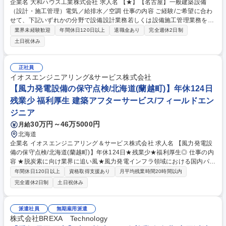
企業名 大和ハウス工業株式会社 求人名 【★】【名古屋】一般建築設備
（設計・施工管理）電気／給排水／空調 仕事の内容 ご経験/ご希望に合わ
せて、下記いずれかの分野で設備設計業務若しくは設備施工管理業務を担
当いただきます。 ■案件：店舗、複合商業施設、オフィスビル、医療施
業界未経験歓迎
年間休日120日以上
退職金あり
完全週休2日制
設、介護施設、物流施設、工場、共同住宅、病院（100～200床前後）、
土日祝休み
データセンター等 ■設備設計：電気・給排水衛生・空調換気などの設備の
商品選定、企画、設計 ■施工管理：電気・給排水衛生・空調換気などの設
備の施工管理業務 ※自社開発のBIMをご利用いただきます。 募集職種
正社員
【★】【名古屋】一般建築設備（設計・施工管理）電気／給排水／空調
イオスエンジニアリング&サービス株式会社
【風力発電設備の保守点検/北海道(蘭越町)】年休124日
残業少 福利厚生 建築アフターサービス/フィールドエン
ジニア
30万円～46万5000円
月給
北海道
企業名 イオスエンジニアリング＆サービス株式会社 求人名 【風力発電設
備の保守点検/北海道(蘭越町)】年休124日★残業少★福利厚生◎ 仕事の内
容 ★脱炭素に向け業界に追い風★風力発電インフラ領域における国内パイ
オニアである当社にて、風力発電設備の保守･運営業務をお任せします。
年間休日120日以上
資格取得支援あり
月平均残業時間20時間以内
(※管理業務のため、建物の改変を伴う実作業･業務は含みません） 【詳
完全週休2日制
土日祝休み
細】■風力発電所にて、風車内の点検,消耗品･風車主幹部の大型品(ギアボ
ックス･軸受け等)の交換など、電気や機械に関する作業■保守･運営業務:毎
月の巡視,定期点検,故障対応,補修,交換■建設･撤去:ブレードの補修･修繕
派遣社員
無期雇用派遣
【入社後の流れ】必要に応じて座学･実務研修･OJTを実施いたします【環
株式会社BREXA Technology
境】■基本的に2人以上のチームで作業にあたります■他事業所の応援･遠隔