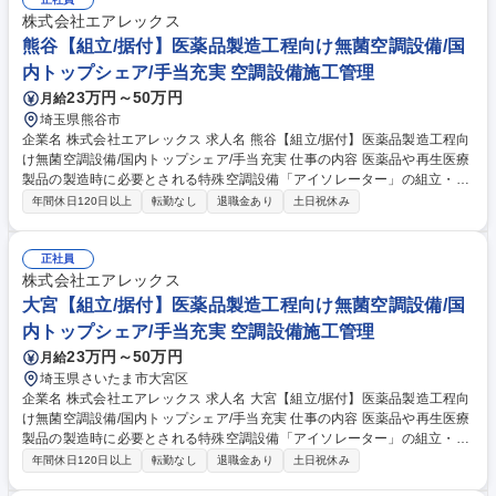
株式会社エアレックス
熊谷【組立/据付】医薬品製造工程向け無菌空調設備/国
内トップシェア/手当充実 空調設備施工管理
23万円～50万円
月給
埼玉県熊谷市
企業名 株式会社エアレックス 求人名 熊谷【組立/据付】医薬品製造工程向
け無菌空調設備/国内トップシェア/手当充実 仕事の内容 医薬品や再生医療
製品の製造時に必要とされる特殊空調設備「アイソレーター」の組立・据
付業務をお任せします◆単なる組立・据付ではなく、高度な品質保証ノウ
年間休日120日以上
転勤なし
退職金あり
土日祝休み
ハウが求められる専門性の高い仕事です。 【具体的には】(1)搬入・組立
計画。据付業者・電気工事業者等の協力会社との人工、スケジュール調
整。(2)搬入計画に基づき、協力会社と連携して設備を製薬工場等の客先に
正社員
搬入。組立、試運転を実施し、据付状態や各種制御機器の動作、操作性な
株式会社エアレックス
どを確認。(3)設備の気流、風速等、品質適合チェックを実施。分析結果を
大宮【組立/据付】医薬品製造工程向け無菌空調設備/国
報告書にまとめ、お客様へ説明。(4)引渡し。※建設作業は発生しません。
内トップシェア/手当充実 空調設備施工管理
募集職種 熊谷【組立/据付】医薬品製造工程向け無菌空調設備/国内トップ
23万円～50万円
月給
シェア/手当充実
埼玉県さいたま市大宮区
企業名 株式会社エアレックス 求人名 大宮【組立/据付】医薬品製造工程向
け無菌空調設備/国内トップシェア/手当充実 仕事の内容 医薬品や再生医療
製品の製造時に必要とされる特殊空調設備「アイソレーター」の組立・据
付業務をお任せします◆単なる組立・据付ではなく、高度な品質保証ノウ
年間休日120日以上
転勤なし
退職金あり
土日祝休み
ハウが求められる専門性の高い仕事です。 【具体的には】(1)搬入・組立