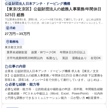
得出来ております！ 【魅力】■フレックス制度、未経験からでも下限年収
公益財団法人日本アンチ・ドーピング機構
を一律支給！ ■管理業務主任者資格取得後には50,000円/月の手当あり！
学歴・資格 学歴：大学院 大学 高専 短大 専修学校 高校 語学力： 資格：第
【東京/文京区】公益財団法人の総務人事業務/年間休日
一種運転免許普通自動車
125日 総務
下記業務を部長1名、課長1名、メンバー2名で分担して遂行しています。 はじめは担当
者として業務を覚えていただき、ゆくゆくはリーダーやマネージャーポジションとして活
躍いただくことを期待しています。
月給
27万円～35万円
勤務地
東京都文京区
業界未経験歓迎
副業・WワークOK
年間休日120日以上
月平均残業時間20時間以内
転勤なし
英語
退職金あり
在宅OK
賞与あり
育休あり
完全週休2日制
交通費支給
土日祝休み
仕事の内容
食事補助あり
企業名 公益財団法人日本アンチ・ドーピング機構 求人名 【東京／文京
区】公益財団法人の総務人事業務／年間休日125日 仕事の内容 下記業務を
部長1名、課長1名、メンバー2名で分担して遂行しています。 はじめは担
当者として業務を覚えていただき、ゆくゆくはリーダーやマネージャーポ
必要な経験・能力等
ジションとして活躍いただくことを期待しています。 【総務・人事グルー
必要な経験・能力等 ・公的助成金や補助金の申請・四半期、年間報告経験
プの業務内容】 ・人事制度関連 ・採用活動 ・教育研修の企画、実行 ・勤
・総務経験 ・PCスキル中級以上（Word、Excel、PowerPoint） ・社内外
怠管理 ・官公庁への各種提出 ・法定の会議運営（評議員会、理事会） ・
と円滑な調整ができるコミュニケーション能力 ・口が堅い方 ■歓迎要件
コンプライアンス ・内部規程やルールの管理、整備、文書管理 ・契約関
・採用業務経験 ・英語に抵抗がない方 ・営業経験 学歴・資格 学歴：大学
連 ・衛生管理 ・防災関連・公的助成金の管理・オフィス、ファシリティ
院 大学 高専 短大 専修学校 高校 語学力： 資格：