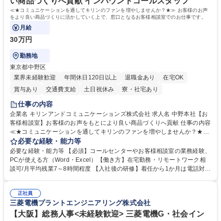
い商品づくりへ貢献 インバウンドコールスタッフ
≪★コミュニケーションを通してキリンのファンを増やしませんか？★≫ お客様のお声
をより良い商品づくりに活かしていく上で、窓口となるお客様相談室でのお仕事です。
月給
30万円
勤務地
東京都中野区
業界未経験歓迎
年間休日120日以上
退職金あり
在宅OK
賞与あり
交通費支給
土日祝休み
寮・社宅あり
仕事の内容
企業名 キリンアンドコミュニケーションズ株式会社 求人名 中野本社【お
客様相談室】お客様のお声をもとにより良い商品づくりへ貢献 仕事の内容
≪★コミュニケーションを通してキリンのファンを増やしませんか？★≫
お客様のお声をより良い商品づくりに活かしていく上で、窓口となるお客
必要な経験・能力等
様相談室でのお仕事です。 日々お客様からいただくキリングループへのご
必要な経験・能力等 【必須】コールセンターやお客様相談室の業務経験、
意見を、企業活動に活かしています。お客様からの声に迅速かつ誠意をも
PCが使える方（Word・Excel）【働き方】在宅勤務・リモートワーク相
って対応、情報提供するとともにグループ内活動に反映しています。 【具
談可/月平均残業7～8時間程度 【入社後の研修】着任から1か月は電話対応
体的には】電話応対、メール、お手紙対応、ご指摘品調査報告書作成、有
のOJTを中心に実施し、電話対応に慣れた段階でメール・手紙のOJTを実
人チャットボット対応など。 【1日の対応件数】■電話：月間一人当たり
施する予定です。独り立ち以降もしっかりフォローする体制を整えていま
平均100件前後■メール・手紙：同上40件前後 募集職種 中野本社【お客様
正社員
すのでご安心ください。 【当社について】キリングループの広報機能を担
三菱電機プラントエンジニアリング株式会社
相談室】お客様のお声をもとにより良い商品づくりへ貢献
う会社として、お客様との出会いを大切にし、磨き上げたホスピタリティ
を込めてコミュニケーションをとりながら広報関連業務を行っておりま
【大阪】総務人事<未経験歓迎> 三菱電機G・社会イン