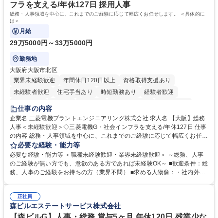
す。 学歴・資格 学歴：大学院 大学 高専 短大 専修学校 高校 語学力： 資
フラを支える/年休127日 採用人事
格：
総務・人事領域を中心に、これまでのご経験に応じて幅広くお任せします。 ＜具体的に
は＞
月給
29万5000円～33万5000円
勤務地
大阪府大阪市北区
業界未経験歓迎
年間休日120日以上
資格取得支援あり
未経験者歓迎
住宅手当あり
時短勤務あり
経験者歓迎
退職金あり
在宅OK
賞与あり
完全週休2日制
交通費支給
仕事の内容
駅近5分以内
土日祝休み
服装自由
寮・社宅あり
食事補助あり
企業名 三菱電機プラントエンジニアリング株式会社 求人名 【大阪】総務
人事＜未経験歓迎＞◇三菱電機G・社会インフラを支える/年休127日 仕事
の内容 総務・人事領域を中心に、これまでのご経験に応じて幅広くお任せ
します。 ＜具体的には＞ ・総務/人事労務（給与・社保・勤怠管理など）
必要な経験・能力等
・採用・教育研修 ・福利厚生運用 など ※基本的には事務所勤務ですが、
必要な経験・能力等 ＜職種未経験歓迎・業界未経験歓迎＞ ～総務、人事
採用や教育等の業務内容により、関西圏以外への日帰り・宿泊を伴う国内
のご経験が無い方でも、意欲のある方であれば未経験OK～ ■歓迎条件：総
出張もございます。 ※担当業務を持ちつつ、お互いに助け合いながら、総
務、人事のご経験をお持ちの方（業界不問） ■求める人物像：・社内外の
務部という組織として協力しながら進める体制です。 募集職種 【大阪】
関係各部門との調整を率先して行い、業務を円滑に遂行できる協調性やコ
総務人事＜未経験歓迎＞◇三菱電機G・社会インフラを支える/年休127日
ミュニケーション能力を持っている方 ・人事総務領域に興味がありゼネラ
正社員
リスト志向をお持ちの方 学歴・資格 学歴：大学院 大学 語学力： 資格：
森ビルエステートサービス株式会社
【森ビルG】人事・総務 賞与5ヶ月 年休120日 残業少な