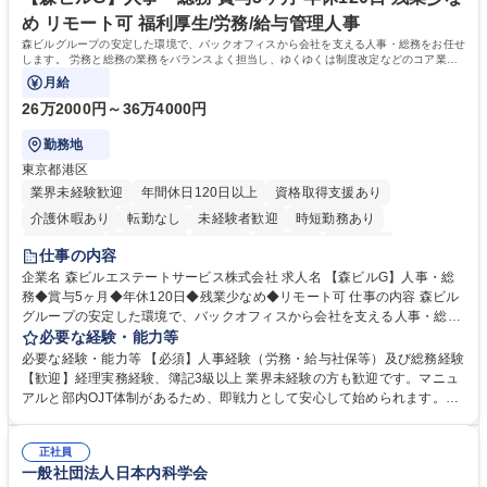
め リモート可 福利厚生/労務/給与管理人事
森ビルグループの安定した環境で、バックオフィスから会社を支える人事・総務をお任せ
します。 労務と総務の業務をバランスよく担当し、ゆくゆくは制度改定などのコア業務
にも挑戦できる、やりがいある環境です。
月給
26万2000円～36万4000円
勤務地
東京都港区
業界未経験歓迎
年間休日120日以上
資格取得支援あり
介護休暇あり
転勤なし
未経験者歓迎
時短勤務あり
経験者歓迎
退職金あり
在宅OK
賞与あり
育休あり
仕事の内容
完全週休2日制
交通費支給
長期歓迎
駅近5分以内
土日祝休み
企業名 森ビルエステートサービス株式会社 求人名 【森ビルG】人事・総
務◆賞与5ヶ月◆年休120日◆残業少なめ◆リモート可 仕事の内容 森ビル
グループの安定した環境で、バックオフィスから会社を支える人事・総務
をお任せします。 労務と総務の業務をバランスよく担当し、ゆくゆくは制
必要な経験・能力等
度改定などのコア業務にも挑戦できる、やりがいある環境です。 ■勤怠管
必要な経験・能力等 【必須】人事経験（労務・給与社保等）及び総務経験
理、給与計算、社会保険手続き、年末調整等の労務管理全般 ■入退社手続
【歓迎】経理実務経験、簿記3級以上 業界未経験の方も歓迎です。マニュ
き、社内規定の改定や人事制度改定などのコア業務 ■社内イベントの企画
アルと部内OJT体制があるため、即戦力として安心して始められます。
運営やその他総務業務全般 ※労務と総務を1：1の割合でお任せ。 入社後
【魅力・やりがい】森ビルGの安定基盤で労務から総務まで幅広く携われ
は部内のOJTを中心に、あなたの経験に合わせて不足している部分はいつ
ます。定型業務に留まらず、社内規定や人事制度の改定など会社のコア業
でも質問・相談できる環境が整っているため、安心して成長できます。 募
正社員
務に挑戦できるため、自身の成長と組織への貢献度をダイレクトに実感で
一般社団法人日本内科学会
集職種 【森ビルG】人事・総務◆賞与5ヶ月◆年休120日◆残業少なめ◆
きます。 残業少なめ、週1日リモート可など、ワークライフバランスを保