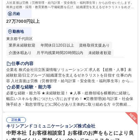
入社直後は労務（労務管理・給与計算・安全衛生・福利厚生等）からお任せいたします。
将来は総務・採用・教育業務へ守備範囲を広げ、組織運営を支えるゼネラリストをめざせ
ます。
月給
27万7000円以上
勤務地
東京都千代田区
業界未経験歓迎
年間休日120日以上
資格取得支援あり
介護休暇あり
月平均残業時間20時間以内
未経験者歓迎
住宅手当あり
時短勤務あり
退職金あり
在宅OK
賞与あり
仕事の内容
育休あり
完全週休2日制
交通費支給
土日祝休み
寮・社宅あり
企業名 株式会社日立医薬情報ソリューションズ 求人名 【総務・人事】未
経験歓迎/日立グループ/組織運営を支えるゼネラリストを目指す 仕事の内
容 入社直後は労務（労務管理・給与計算・安全衛生・福利厚生等）からお
任せいたします。将来は総務・採用・教育業務へ守備範囲を広げ、組織運
必要な経験・能力等
営を支えるゼネラリストをめざせます。 ・初期業務：労働時間管理、給与
必要な経験・能力等 ★未経験歓迎！ ★人事・総務領域を横断的に経験し
計算、社会保険対応、福利厚生管理、安全衛生、健康経営推進等をお任せ
幅広いスキルを身につけたい方におすすめ！ ■労務管理(給与計算・社会保
します。ご経験に応じて、休職者管理など、幅広く経験を積んでいただき
険手続き・勤怠管理など)に関心があり主体的に取り組める方 ※労務経験
ます。 ・将来的な広がり：総務・採用・教育・税務対応・経営企画等。
者は早期にご活躍いただけます。 ■チームで仕事を推進できる方■将来は
★メンバーがマンツーマンで丁寧に教えるため、ご経験が浅くても安心！
マネジメント職として活躍したい 【尚可】■人事、労務、採用、教育業務
幅広く経験を積みたい意欲がある方に最適な環境です。 募集職種 【総
正社員
のご経験 ■労務管理（給与計算・社会保険手続き・勤怠管理など）の経験
キリンアンドコミュニケーションズ株式会社
務・人事】未経験歓迎/日立グループ/組織運営を支えるゼネラリストを目
■衛生管理者の資格をお持ちの方 学歴・資格 学歴：大学院 大学 高専 短大
指す
専修学校 高校 語学力： 資格：
中野本社【お客様相談室】お客様のお声をもとにより良