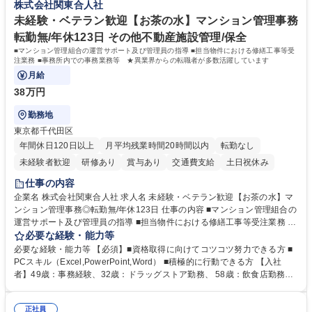
株式会社関東合人社
へ配属。※業務内容変更の範囲：会社の定める業務 募集職種 【都庁グル
事業の他、新宿駅西口広場内に設置された照明を兼ねた広告「ブライトサ
ープ】総合職（事務）◇残業月平均9時間未満／有給年平均16日取得
イン」の管理運営を行うなど、事業収益を生み出す活動を積極的に行って
未経験・ベテラン歓迎【お茶の水】マンション管理事務
います。 学歴・資格 学歴：大学院 大学 高専 短大 専修学校 高校 語学力：
転勤無/年休123日 その他不動産施設管理/保全
資格：
■マンション管理組合の運営サポート及び管理員の指導 ■担当物件における修繕工事等受
注業務 ■事務所内での事務業務等 ★異業界からの転職者が多数活躍しています
月給
38万円
勤務地
東京都千代田区
年間休日120日以上
月平均残業時間20時間以内
転勤なし
未経験者歓迎
研修あり
賞与あり
交通費支給
土日祝休み
仕事の内容
企業名 株式会社関東合人社 求人名 未経験・ベテラン歓迎【お茶の水】マ
ンション管理事務◎転勤無/年休123日 仕事の内容 ■マンション管理組合の
運営サポート及び管理員の指導 ■担当物件における修繕工事等受注業務 ■
事務所内での事務業務等 ★異業界からの転職者が多数活躍しています
必要な経験・能力等
【年収補足】532万円 ＋別途インセンティヴで平均約100万円/年（昨年度
必要な経験・能力等 【必須】■資格取得に向けてコツコツ努力できる方 ■
実績） ＋管理業務主任者資格手当50,000円/月 ★親会社である株式会社合
PCスキル（Excel,PowerPoint,Word） ■積極的に行動できる方 【入社
人社計画研究所社のグループ会社として、質の高いサービスと適性価格を
者】49歳：事務経験、32歳：ドラッグストア勤務、 58歳：飲食店勤務
武器に約20年受託戸数増加中です。https://www.gojin.co.jp/abt/abt_3.html
等：中途採用の9割が未経験者！ 【資格取得支援】■メンター制度■社内模
募集職種 未経験・ベテラン歓迎【お茶の水】マンション管理事務◎転勤
試や研修制度など充実！ ＊未資格者の8割以上が入社2年以内に資格を取
無/年休123日
正社員