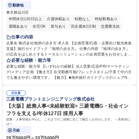
勤務地
東京都品川区
年間休日120日以上
介護休暇あり
転勤なし
時短勤務あり
退職金あり
在宅OK
賞与あり
完全週休2日制
交通費支給
駅近5分以内
土日祝休み
仕事の内容
企業名 株式会社地球の歩き方 求人名 【企画営業/行政・企業向け観光推進
支援】旅行ガイドブック『地球の歩き方』 仕事の内容 『地球の歩き方』
の広告をはじめとするトータルソリューションの企画営業をお任せしま
す。クライアントは、観光（海外旅行、国内旅行、インバウンド）で地域
必要な経験・能力等
や事業を推進したい国内外の行政や企業です。 【業務詳細】■『地球の歩
必要な経験・能力等 【いずれかの経験】法人営業/広告/PR/マーケティン
き方』は海外旅行ガイドブックのNo.1ブランドであり、国内旅行において
グ/メディア企画 【働き方】在宅勤務可能/フレックスタイム/子育て中の方
も牽引しております。観光推進支援においても、業界を牽引する意欲的な
でも働きやすい環境です。 【魅力】 ■海外旅行ガイドブックのシェアNo.1
取り組みが期待されています■インバウンドは、日本の地域の未来を担う
メディアとして、個人旅行文化の拡大と定着を担ってきたブランドに携わ
国策事業です。「GOOD LUCK TRIP」は、海外旅行ガイドブックと同様
ることが可能です。 ■国内旅行ガイドブックは立ち上げ間もない新規事業
に、インバウンドのトップブランドに成長しております■旅が業務であ
正社員
であり、「地球の歩き方」としてどう取り組むか、共に形を作るコアメン
三菱電機プラントエンジニアリング株式会社
り、日常です。旅好きにはこれ以上ない環境です 募集職種 【企画営業/行
バーとして活躍いただきます。 学歴・資格 学歴：大学院 大学 語学力： 資
政・企業向け観光推進支援】旅行ガイドブック『地球の歩き方』
格：
【大阪】総務人事<未経験歓迎> 三菱電機G・社会イン
フラを支える/年休127日 採用人事
総務・人事領域を中心に、これまでのご経験に応じて幅広くお任せします。 ＜具体的に
は＞
月給
29万5000円～33万5000円