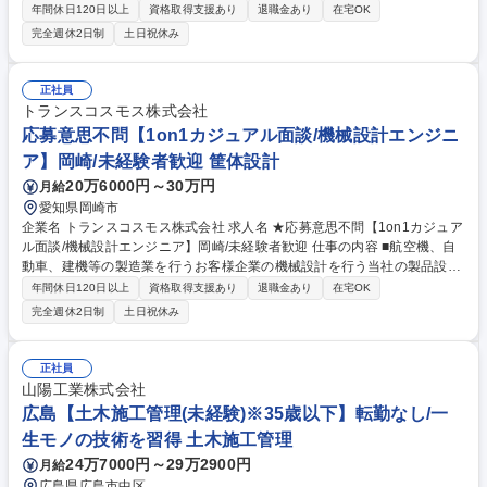
フバランスを整えてキャリアアップ可能！【応募後の流れ】カジュアル面
年間休日120日以上
資格取得支援あり
退職金あり
在宅OK
談→面談後に選考に進まれたいかの意思確認→面接→内定 ■面談にて事業
完全週休2日制
土日祝休み
や業務の具体的なご説明はさせていただきます。やりたいことが決まって
なくても大丈夫です。「どんな会社で何をしてみたいか」を中心にお伺い
し、当社の業務とのマッチングを見ますので、まずは気軽にご応募くださ
正社員
い！★製造ラインや整備士からのキャリアチェンジで働き方改善をしなが
トランスコスモス株式会社
らの活躍事例多数！（業務内容の変更の範囲）当社業務全般 募集職種 応
応募意思不問【1on1カジュアル面談/機械設計エンジニ
募意志不問【カジュアル面談/機械設計】製造工程から設計へキャリアアッ
ア】岡崎/未経験者歓迎 筐体設計
プ★
20万6000円～30万円
月給
愛知県岡崎市
企業名 トランスコスモス株式会社 求人名 ★応募意思不問【1on1カジュア
ル面談/機械設計エンジニア】岡崎/未経験者歓迎 仕事の内容 ■航空機、自
動車、建機等の製造業を行うお客様企業の機械設計を行う当社の製品設計/
開発業務をお任せするポジションです。 【応募後の流れ】カジュアル面談
年間休日120日以上
資格取得支援あり
退職金あり
在宅OK
→面談後に選考に進まれたいかの意思確認→面接→内定 ■未経験からのキ
完全週休2日制
土日祝休み
ャリアチェンジ、年収やエンジニアとしての今後のキャリアやスキル、市
場価値など、様々な悩みや想いをお持ちのあなたに「元エンジニア人事」
がお話をお伺いします。【魅力】★誰もが知る大手ナショナルクライアン
正社員
トと1次受けで直接取引 ★BPO業界最大手でお客様企業多く、ご経験やお
山陽工業株式会社
住まい、身に着けたいスキル、やりたいことを総合的に考えた上での案件
広島【土木施工管理(未経験)※35歳以下】転勤なし/一
アサインが可能（業務内容の変更範囲）当社業務全般 募集職種 ★応募意
生モノの技術を習得 土木施工管理
思不問【1on1カジュアル面談/機械設計エンジニア】岡崎/未経験者歓迎
24万7000円～29万2900円
月給
広島県広島市中区