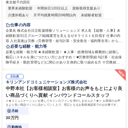
東京都千代田区
業界未経験歓迎
年間休日120日以上
資格取得支援あり
介護休暇あり
月平均残業時間20時間以内
未経験者歓迎
住宅手当あり
時短勤務あり
退職金あり
在宅OK
賞与あり
仕事の内容
育休あり
完全週休2日制
交通費支給
土日祝休み
寮・社宅あり
企業名 株式会社日立医薬情報ソリューションズ 求人名 【総務・人事】未
経験歓迎/日立グループ/組織運営を支えるゼネラリストを目指す 仕事の内
容 入社直後は労務（労務管理・給与計算・安全衛生・福利厚生等）からお
任せいたします。将来は総務・採用・教育業務へ守備範囲を広げ、組織運
必要な経験・能力等
営を支えるゼネラリストをめざせます。 ・初期業務：労働時間管理、給与
必要な経験・能力等 ★未経験歓迎！ ★人事・総務領域を横断的に経験し
計算、社会保険対応、福利厚生管理、安全衛生、健康経営推進等をお任せ
幅広いスキルを身につけたい方におすすめ！ ■労務管理(給与計算・社会保
します。ご経験に応じて、休職者管理など、幅広く経験を積んでいただき
険手続き・勤怠管理など)に関心があり主体的に取り組める方 ※労務経験
ます。 ・将来的な広がり：総務・採用・教育・税務対応・経営企画等。
者は早期にご活躍いただけます。 ■チームで仕事を推進できる方■将来は
★メンバーがマンツーマンで丁寧に教えるため、ご経験が浅くても安心！
マネジメント職として活躍したい 【尚可】■人事、労務、採用、教育業務
幅広く経験を積みたい意欲がある方に最適な環境です。 募集職種 【総
正社員
のご経験 ■労務管理（給与計算・社会保険手続き・勤怠管理など）の経験
キリンアンドコミュニケーションズ株式会社
務・人事】未経験歓迎/日立グループ/組織運営を支えるゼネラリストを目
■衛生管理者の資格をお持ちの方 学歴・資格 学歴：大学院 大学 高専 短大
指す
専修学校 高校 語学力： 資格：
中野本社【お客様相談室】お客様のお声をもとにより良
い商品づくりへ貢献 インバウンドコールスタッフ
≪★コミュニケーションを通してキリンのファンを増やしませんか？★≫ お客様のお声
をより良い商品づくりに活かしていく上で、窓口となるお客様相談室でのお仕事です。
月給
30万円
勤務地