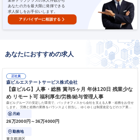
業界トップクラスの求人件数から
がらの活躍事例多数！（業務内容の変更の範囲）当社業務全般 募集職種
あなたの力を最大限に発揮できる
応募意志不問【カジュアル面談/機械設計エンジニア】建築・土木業界経験
求人探しをお手伝いします。
歓迎
アドバイザーに相談する
あなたにおすすめの求人
正社員
森ビルエステートサービス株式会社
【森ビルG】人事・総務 賞与5ヶ月 年休120日 残業少な
め リモート可 福利厚生/労務/給与管理人事
森ビルグループの安定した環境で、バックオフィスから会社を支える人事・総務をお任せ
します。 労務と総務の業務をバランスよく担当し、ゆくゆくは制度改定などのコア業務
にも挑戦できる、やりがいある環境です。
月給
26万2000円～36万4000円
勤務地
東京都港区