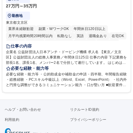
27万円～35万円
勤務地
東京都文京区
業界未経験歓迎
副業・WワークOK
年間休日120日以上
月平均残業時間20時間以内
転勤なし
英語
退職金あり
在宅OK
賞与あり
育休あり
完全週休2日制
交通費支給
土日祝休み
仕事の内容
食事補助あり
企業名 公益財団法人日本アンチ・ドーピング機構 求人名 【東京／文京
区】公益財団法人の総務人事業務／年間休日125日 仕事の内容 下記業務を
部長1名、課長1名、メンバー2名で分担して遂行しています。 はじめは担
当者として業務を覚えていただき、ゆくゆくはリーダーやマネージャーポ
必要な経験・能力等
ジションとして活躍いただくことを期待しています。 【総務・人事グルー
必要な経験・能力等 ・公的助成金や補助金の申請・四半期、年間報告経験
プの業務内容】 ・人事制度関連 ・採用活動 ・教育研修の企画、実行 ・勤
・総務経験 ・PCスキル中級以上（Word、Excel、PowerPoint） ・社内外
怠管理 ・官公庁への各種提出 ・法定の会議運営（評議員会、理事会） ・
と円滑な調整ができるコミュニケーション能力 ・口が堅い方 ■歓迎要件
コンプライアンス ・内部規程やルールの管理、整備、文書管理 ・契約関
・採用業務経験 ・英語に抵抗がない方 ・営業経験 学歴・資格 学歴：大学
連 ・衛生管理 ・防災関連・公的助成金の管理・オフィス、ファシリティ
院 大学 高専 短大 専修学校 高校 語学力： 資格：
管理 ・福利厚生関連 ・職員からの問合せ、相談対応 ・その他日常の総務
業務全般 募集職種 【東京／文京区】公益財団法人の総務人事業務／年間
ヘルプ・お問い合わせ
リクルートID規約
休日125日
利用規約
プライバシーポリシー