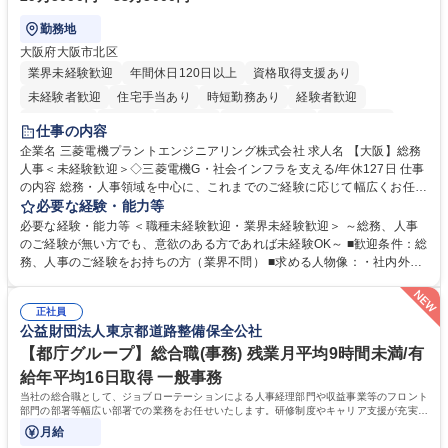
勤務地
大阪府大阪市北区
業界未経験歓迎
年間休日120日以上
資格取得支援あり
未経験者歓迎
住宅手当あり
時短勤務あり
経験者歓迎
退職金あり
在宅OK
賞与あり
完全週休2日制
交通費支給
仕事の内容
駅近5分以内
土日祝休み
服装自由
寮・社宅あり
食事補助あり
企業名 三菱電機プラントエンジニアリング株式会社 求人名 【大阪】総務
人事＜未経験歓迎＞◇三菱電機G・社会インフラを支える/年休127日 仕事
の内容 総務・人事領域を中心に、これまでのご経験に応じて幅広くお任せ
します。 ＜具体的には＞ ・総務/人事労務（給与・社保・勤怠管理など）
必要な経験・能力等
・採用・教育研修 ・福利厚生運用 など ※基本的には事務所勤務ですが、
必要な経験・能力等 ＜職種未経験歓迎・業界未経験歓迎＞ ～総務、人事
採用や教育等の業務内容により、関西圏以外への日帰り・宿泊を伴う国内
のご経験が無い方でも、意欲のある方であれば未経験OK～ ■歓迎条件：総
出張もございます。 ※担当業務を持ちつつ、お互いに助け合いながら、総
務、人事のご経験をお持ちの方（業界不問） ■求める人物像：・社内外の
務部という組織として協力しながら進める体制です。 募集職種 【大阪】
関係各部門との調整を率先して行い、業務を円滑に遂行できる協調性やコ
総務人事＜未経験歓迎＞◇三菱電機G・社会インフラを支える/年休127日
ミュニケーション能力を持っている方 ・人事総務領域に興味がありゼネラ
正社員
リスト志向をお持ちの方 学歴・資格 学歴：大学院 大学 語学力： 資格：
公益財団法人東京都道路整備保全公社
【都庁グループ】総合職(事務) 残業月平均9時間未満/有
給年平均16日取得 一般事務
当社の総合職として、ジョブローテーションによる人事経理部門や収益事業等のフロント
部門の部署等幅広い部署での業務をお任せいたします。研修制度やキャリア支援が充実し
ております！ ※下記業務詳細
月給