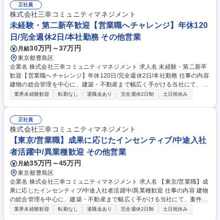
す。単純作業ではなく、試行錯誤しながら探究心を持って取り組める環境
正社員
です。1～2年後に管理者として活躍いただくことを期待したポジションで
株式会社三幸コミュニティマネジメント
す。 募集職種 【埼玉/光学レンズ製造】製造経験者向け/技術継承/管理者候
未経験・第二新卒歓迎【営業職へチャレンジ】年休120
補
日/完全週休2日/本社勤務 その他営業
30万円～37万円
月給
東京都豊島区
企業名 株式会社三幸コミュニティマネジメント 求人名 未経験・第二新卒
歓迎【営業職へチャレンジ】年休120日/完全週休2日/本社勤務 仕事の内容
建物の総合管理を中心に、建築・不動産まで幅広く手がける当社にて、入
札対応や案件獲得を担う営業担当を募集します！ ～これまでの経験・知識
業界未経験歓迎
転勤なし
退職金あり
完全週休2日制
土日祝休み
は問いません。お人柄やご意欲重視の選考です～ 【お任せしたいこと】
官公庁や民間企業に向けた案件の調査・見積作成などを中心に担当いただ
きます。最初は先輩の営業同行や入札プロセスの説明を受けながら、OJT
正社員
で基礎を習得し、実務理解を深めていただき、未経験からでも幅広い業務
株式会社三幸コミュニティマネジメント
を経験しながら当社の営業としてのスキルを高めることが可能です！ ★実
【東京/営業職】成果に応じたインセンティブ/中途入社
績に応じたインセンティブを支給★ 募集職種 未経験・第二新卒歓迎【営
者活躍中/異業種歓迎 その他営業
業職へチャレンジ】年休120日/完全週休2日/本社勤務
35万円～45万円
月給
東京都豊島区
企業名 株式会社三幸コミュニティマネジメント 求人名 【東京/営業職】成
果に応じたインセンティブ/中途入社者活躍中/異業種歓迎 仕事の内容 建物
の総合管理を中心に、建築・不動産まで幅広く手がける当社にて、案件獲
得や入札対応・既存物件の管理計画策定を担う営業職をお任せします！～
業界未経験歓迎
転勤なし
退職金あり
完全週休2日制
土日祝休み
業界未経験の方も大歓迎です～ 官公庁・民間企業への営業、案件検索、見