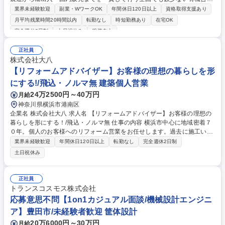
薬品メーカーです。製薬/化学/素材/電材/化粧品業界の多様なニーズに応え
業界未経験歓迎
副業・WワークOK
年間休日120日以上
資格取得支援あり
るべく、受託合成の営業ポジションの募集です。 【具体的には】■大手化
月平均残業時間20時間以内
転勤なし
時短勤務あり
在宅OK
学メーカー等の研究所からの依頼で彼らが開発した化合物をスケールアッ
完全週休2日制
土日祝休み
服装自由
プ製造受託営業■具体的には受注後、どこで製品を製造するかの選定（ど
の協力会社にお願いするのか）し、原料を発注し製造。製造したのち、納
正社員
品までお客様のもとへ納品しにいきます。■既存顧客のフォローアップお
株式会社大八
よび新規開拓活動（メインは既存顧客になります）★具体的なノルマはな
【リフォームアドバイザー】お客様の理想の暮らしを形
く、人を育てることをメインにした業務展開 募集職種 【大阪/営業】第二
新卒歓迎★有機合成薬品メーカー/年休130日/残業ほとんどなし
にする!/飛込・ノルマ無 建築個人営業
24万2500円～40万円
月給
神奈川県横浜市港南区
企業名 株式会社大八 求人名 【リフォームアドバイザー】お客様の理想の
暮らしを形にする！/飛込・ノルマ無 仕事の内容 横浜市中心に地域密着７
０年。個人のお客様へのリフォーム営業をお任せします。過去に施工いた
だいたお客様や紹介が対象なので、テレアポや飛び込み、ノルマは一切な
業界未経験歓迎
年間休日120日以上
転勤なし
完全週休2日制
く、安心してスタートできる環境です♪ 《詳細》徐々に慣れていってくだ
土日祝休み
さいね！ ■過去に当社でリフォームをされたお客様へのリフォーム提案 ※
入社後3～6カ月は先輩に同行し、商品知識や関係構築を学習します。 ※
メーカー研修や、商談へのメーカー同行等サポート体制が充実。 ■経験を
正社員
積み、直行直帰が増えた際は社用車での通勤も可能です。お客様に寄り添
トランスコスモス株式会社
った営業活動を実践してください。 募集職種 【リフォームアドバイザ
応募意思不問【1on1カジュアル面談/機械設計エンジニ
ー】お客様の理想の暮らしを形にする！/飛込・ノルマ無
ア】豊田市/未経験者歓迎 筐体設計
20万6000円～30万円
月給