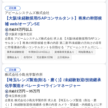
たレンズに傷がないか、測定値として問題ないかを確認します。組立工程
では、レンズだけでなく部品を組み合わせてユニット化し、メーカーへ送
正社員
る準備を行います。入社後は簡単な作業からスタートし、適性を見ながら
アビームシステムズ株式会社
検査か組立のどちらかに配属を決定します。目視で光を当てながら確認す
【大阪/未経験採用/SAPコンサルタント】将来の幹部候
る作業など、集中力を要する環境です。単純作業ではなく、確実性と丁寧
補 web/オープンSE
さが求められる職種です。 募集職種 【埼玉/レンズ製造（検査・組み立
26万円以上
月給
て）】未経験歓迎/技術継承
大阪府大阪市北区
企業名 アビームシステムズ株式会社 求人名 【大阪/未経験採用/SAPコン
サルタント】将来の幹部候補 仕事の内容 第二新卒/未経験の方向けの非常
に市場価値の高いコンサルタントを目指せる「アビームシステムズにしか
ない」求人です。お客様の改革テーマや 業務課題から、お客様と共にIT構
業界未経験歓迎
年間休日120日以上
資格取得支援あり
時短勤務あり
想を検討することができる環境です。 将来的にはコンサルを含む最上流工
退職金あり
在宅OK
完全週休2日制
土日祝休み
程から、要件定義～システム導入・ 開発～運用・保守まで一貫して担当し
ています。まずは、社内外の研修とOJTによりスキルを身に着け、着実に
ステップアップできる環境です。 親会社連携により豊富な案件があり成長
正社員
できる環境であることや、リモートワークを活用しながら縦横斜めの関係
株式会社小島光学製作所
づくりを行っており、社員間での コミュニケーションも図りやすく安心し
【埼玉/レンズ製造(削る・磨く)】/未経験歓迎/技術継承
て就業できる環境です。 募集職種 【大阪/未経験採用/SAPコンサルタン
化学製造オペレーター/ラインマネージャー
ト】将来の幹部候補
22万円～35万円
月給
埼玉県秩父郡
企業名 株式会社小島光学製作所 求人名 【埼玉/レンズ製造（削る・磨
く）】/未経験歓迎/技術継承 仕事の内容 カメラ・望遠鏡・内視鏡などに不