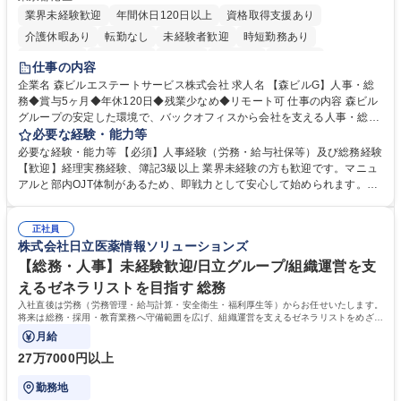
業界未経験歓迎
年間休日120日以上
資格取得支援あり
介護休暇あり
転勤なし
未経験者歓迎
時短勤務あり
経験者歓迎
退職金あり
在宅OK
賞与あり
育休あり
仕事の内容
完全週休2日制
交通費支給
長期歓迎
駅近5分以内
土日祝休み
企業名 森ビルエステートサービス株式会社 求人名 【森ビルG】人事・総
務◆賞与5ヶ月◆年休120日◆残業少なめ◆リモート可 仕事の内容 森ビル
グループの安定した環境で、バックオフィスから会社を支える人事・総務
をお任せします。 労務と総務の業務をバランスよく担当し、ゆくゆくは制
必要な経験・能力等
度改定などのコア業務にも挑戦できる、やりがいある環境です。 ■勤怠管
必要な経験・能力等 【必須】人事経験（労務・給与社保等）及び総務経験
理、給与計算、社会保険手続き、年末調整等の労務管理全般 ■入退社手続
【歓迎】経理実務経験、簿記3級以上 業界未経験の方も歓迎です。マニュ
き、社内規定の改定や人事制度改定などのコア業務 ■社内イベントの企画
アルと部内OJT体制があるため、即戦力として安心して始められます。
運営やその他総務業務全般 ※労務と総務を1：1の割合でお任せ。 入社後
【魅力・やりがい】森ビルGの安定基盤で労務から総務まで幅広く携われ
は部内のOJTを中心に、あなたの経験に合わせて不足している部分はいつ
ます。定型業務に留まらず、社内規定や人事制度の改定など会社のコア業
でも質問・相談できる環境が整っているため、安心して成長できます。 募
正社員
務に挑戦できるため、自身の成長と組織への貢献度をダイレクトに実感で
株式会社日立医薬情報ソリューションズ
集職種 【森ビルG】人事・総務◆賞与5ヶ月◆年休120日◆残業少なめ◆
きます。 残業少なめ、週1日リモート可など、ワークライフバランスを保
リモート可
ち長期活躍できる環境です。 「これまでの幅広い経験を活かし、長期的な
【総務・人事】未経験歓迎/日立グループ/組織運営を支
キャリアを築きたい」という前向きな意欲と挑戦を全力で応援します。 学
えるゼネラリストを目指す 総務
歴・資格 学歴：大学院 大学 高専 短大 専修学校 高校 語学力： 資格：日商
入社直後は労務（労務管理・給与計算・安全衛生・福利厚生等）からお任せいたします。
簿記検定1級 日商簿記検定2級 日商簿記検定3級
将来は総務・採用・教育業務へ守備範囲を広げ、組織運営を支えるゼネラリストをめざせ
ます。
月給
27万7000円以上
勤務地