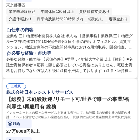
東京都港区
業界未経験歓迎
年間休日120日以上
資格取得支援あり
介護休暇あり
月平均残業時間20時間以内
転勤なし
退職金あり
在宅OK
賞与あり
育休あり
完全週休2日制
交通費支給
仕事の内容
駅近5分以内
土日祝休み
寮・社宅あり
企業名 三井物産都市開発株式会社 求人名 【営業事務】業務職/三井物産グ
ループ/平均残業時間10H/完全週休2日 仕事の内容 オフィスビル、賃貸マ
ンション、物流倉庫等の不動産開発事業における用地取得、開発推進、賃
貸運営、売却、仲介・活用提案等を行う営業部門において事務業務を担当
必要な経験・能力等
いただきます。 【詳細】・契約書管理、契約書製本、捺印対応、ファイリ
必要な経験・能力等 【必須条件】■学歴：4年制大学卒業以上【歓迎】■宅
ング、登記簿取得、調書取得・支払業務（各種費用支払、支払管理、請
建士資格保有者※応募に際し必須としている資格はありません。宅建士資
求・支払データ登録、取引先マスター申請対応）・予算作成及び予実管
格をお持ちでない方は入社後に取得を推奨しております（取得・維持費用
理・各種稟議書、報告書作成業務・各種台帳管理、交際費・会議費支払報
の一部補助あり） 【求める人物像】 ・向学心豊かで、主体的に行動でき
告書作成及び月次管理・部内総務庶務全般 など※※配属先によっては上記
る方。 ・社内外の多様な関係者と協調して業務を進められるコミュニケー
の他に担当頂く業務が発生する場合があります。 募集職種 【営業事務】
正社員
ション力がある方。 ・チャレンジを厭わず、粘り強く業務に取り組める
株式会社日本レジストリサービス
業務職/三井物産グループ/平均残業時間10H/完全週休2日
方。多様な関係者と謙虚に信頼関係を構築でき、期限を意識したスケジュ
ール管理が出来る方。※将来的に他部署（営業部門、コーポレート部門）
【総務】未経験歓迎 /リモート可/世界で唯一の事業/福
へのジョブローテーションの可能性があります。 学歴・資格 学歴：大学
利厚生 /再雇用有 総務
院 大学 語学力： 資格：宅地建物取引士
インターネット上の様々なサービスを支える当社にて、執務環境の整備や社内制度の検
討、イベント運営などの幅広い業務を担当し、間接的に会社の生産性向上や成長に貢献し
ている部署です。
月給
27万6000円以上