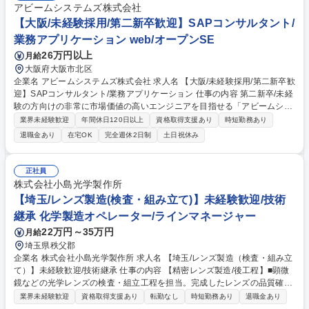
アビームシステムズ株式会社
【大阪/未経験採用/第二新卒歓迎】SAPコンサルタント/
業務アプリケーション web/オープンSE
26万円以上
月給
大阪府大阪市北区
企業名 アビームシステムズ株式会社 求人名 【大阪/未経験採用/第二新卒歓
迎】SAPコンサルタント/業務アプリケーション 仕事の内容 第二新卒/未経
験の方向けの非常に市場価値の高いエンジニアを目指せる「アビームシス
テムズにしかない」求人です。お客様の改革テーマや業務課題から、お客
業界未経験歓迎
年間休日120日以上
資格取得支援あり
時短勤務あり
様と共にIT構想を検討することができる環境です。 将来的にはコンサルを
退職金あり
在宅OK
完全週休2日制
土日祝休み
含む最上流工程から、要件定義～システム導入・開発～運用・保守まで一
貫して担当しています。まずは、社内外の研修とOJTによりスキルを身に
着け、着実にステップアップできる環境です。親会社連携により豊富な案
正社員
件があり成長できる環境であることや、リモートワークを活用しながら縦
株式会社小島光学製作所
横斜めの関係づくりを行っており、社員間でのコミュニケーションも図り
【埼玉/レンズ製造(検査・組み立て)】未経験歓迎/技術
やすく安心して就業できる環境です。 募集職種 【大阪/未経験採用/第二新
継承 化学製造オペレーター/ラインマネージャー
卒歓迎】SAPコンサルタント/業務アプリケーション
22万円～35万円
月給
埼玉県秩父郡
企業名 株式会社小島光学製作所 求人名 【埼玉/レンズ製造（検査・組み立
て）】未経験歓迎/技術継承 仕事の内容 【精密レンズ製造/後工程】■顕微
鏡などの光学レンズの検査・組立工程を担当。完成したレンズの品質確認
や部品組立を行う職場。未経験者も歓迎で、集中力を活かして確実な作業
業界未経験歓迎
資格取得支援あり
転勤なし
時短勤務あり
退職金あり
ができる方に最適な環境です。 【具体的には】検査工程では、出来上がっ