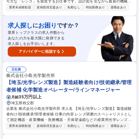
可欠な「レンズ」を製造するお仕事です。設計図を見ながら最新の機械を
使って削ったり、磨いたりする作業が中心で、ものづくりが好きな方、探
業界未経験歓迎
資格取得支援あり
転勤なし
時短勤務あり
退職金あり
究心を持って試行錯誤しながら 取り組める方に最適な環境です。【具体的
には】製造1課（削る工程）又は製造2課（磨く工程）の前工程を担当して
いただきます。数値を見たり図面を確認しながら、実際に形を作り上げて
求人探し
お困り
に
ですか？
いく作業です。入社後は簡単な作業からスタートし、適性を見ながら1課
業界トップクラスの求人件数から
か2課のどちらかに配属を決定します。単純作業ではなく、試行錯誤しな
あなたの力を最大限に発揮できる
がら探究心を持って取り組める環境です。数値分析や形を描くことが好き
求人探しをお手伝いします。
な方に向いている職種です。 募集職種 【埼玉/レンズ製造（削る・磨
く）】/未経験歓迎/技術継承
アドバイザーに相談する
正社員
株式会社小島光学製作所
【埼玉/光学レンズ製造】製造経験者向け/技術継承/管理
者候補 化学製造オペレーター/ラインマネージャー
35万円以上
月給
埼玉県秩父郡
企業名 株式会社小島光学製作所 求人名 【埼玉/光学レンズ製造】製造経験
者向け/技術継承/管理者候補 仕事の内容 レンズ研磨のスペシャリストとし
て測定機器・産業機械・医療機器・天体望遠鏡などの産業用光学レンズを
製造している当社にて、レンズの加工・組立オペレーターをお任せしま
業界未経験歓迎
資格取得支援あり
転勤なし
時短勤務あり
退職金あり
す。 【具体的には】削る・磨くの前工程または検査・組み立ての後工程を
担当していただきます。入社後に適性・経験を見ながら配属を決定しま