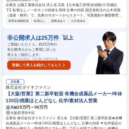
企業名 山陽工業株式会社 求人名 広島【土木施工管理(未経験)※35歳以
下】転勤なし／一生モノの技術を習得 仕事の内容 国交省発注の土木現場
（道路・橋等）で、先輩のサポートからスタート。写真撮影や書類整理、
協力会社への連絡等を通じて、現場を動かす「施工管理」の基礎を学びま
業界未経験歓迎
転勤なし
退職金あり
土日祝休み
す。将来的には国家資格の取得を目指します。 ■現場の進捗管理（写真撮
影・整理） ■安全管理のサポート（朝礼準備や現場巡回） ■DXツール（iP
ad等）を使った報告書作成 ■先輩の指示に基づく協力会社への連絡 ※1現
※
非公開求人
25
万件
は
以上
場3～6人のチーム制。社長が元技術者のため、未経験者が躓きやすいポイ
ご登録いただくと、約
25
万件の
ントを熟知した教育体制があります。 募集職種 広島【土木施工管理(未経
非公開求人からご希望に沿った
験)※35歳以下】転勤なし／一生モノの技術を習得
求人をご紹介します。
※
2026年3月31日時点 ※求人数＝採用予定人数
登録して求人を紹介してもらう
正社員
株式会社ダイキファイン
【大阪/営業】第二新卒歓迎 有機合成薬品メーカー/年休
130日/残業ほとんどなし 化学/素材法人営業
25万円～50万円
月給
大阪府堺市中区
企業名 株式会社ダイキファイン 求人名 【大阪/営業】第二新卒歓迎★有機
合成薬品メーカー/年休130日/残業ほとんどなし 仕事の内容 ▼化学薬品の
製造から輸出入・国内販売までを一貫して行う全国でも数少ない有機合成