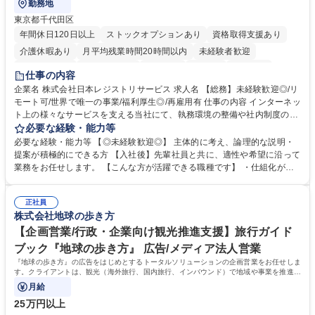
勤務地
東京都千代田区
年間休日120日以上
ストックオプションあり
資格取得支援あり
介護休暇あり
月平均残業時間20時間以内
未経験者歓迎
住宅手当あり
時短勤務あり
研修あり
在宅OK
賞与あり
仕事の内容
完全週休2日制
交通費支給
駅近5分以内
土日祝休み
服装自由
企業名 株式会社日本レジストリサービス 求人名 【総務】未経験歓迎◎/リ
モート可/世界で唯一の事業/福利厚生◎/再雇用有 仕事の内容 インターネッ
ト上の様々なサービスを支える当社にて、執務環境の整備や社内制度の検
討、イベント運営などの幅広い業務を担当し、間接的に会社の生産性向上
必要な経験・能力等
や成長に貢献している部署です。 会社の全メンバーが安心して長く成果を
必要な経験・能力等 【◎未経験歓迎◎】 主体的に考え、論理的な説明・
発揮できる環境を整えるために、毎日のメンテナンスや維持管理に加え、
提案が積極的にできる方 【入社後】先輩社員と共に、適性や希望に沿って
新たな施策検討を積極的に行っていただき、会社全体を巻き込み課題解決
業務をお任せします。 【こんな方が活躍できる職種です】 ・仕組化が好
を推進。 ・オフィス運営：執務環境の整備・物品管理・社内規定整備/改
き/得意・協働の姿勢を持っている・優先順位付け、マルチタスクが得意・
善・イベント企画/運営・非常時の対応 など、本人の希望や適性によって
様々な立場で物事を考えられる・定型業務だけでなく突発的な出来事にも
幅広い業務の体得が可能で、多様なキャリアパスを描くことも可能です。
正社員
対処できる・新しいことに興味関心がある 【魅力】■自己啓発支援：資格
株式会社地球の歩き方
募集職種 【総務】未経験歓迎◎/リモート可/世界で唯一の事業/福利厚生◎/
取得や通信教育など費用の80%（年間25万円まで）を補助 ■住宅手当：家
再雇用有
賃の50%（月額7万円まで）を補助 学歴・資格 学歴：大学院 大学 語学
【企画営業/行政・企業向け観光推進支援】旅行ガイド
力： 資格：
ブック『地球の歩き方』 広告/メディア法人営業
『地球の歩き方』の広告をはじめとするトータルソリューションの企画営業をお任せしま
す。クライアントは、観光（海外旅行、国内旅行、インバウンド）で地域や事業を推進し
たい国内外の行政や企業です。
月給
25万円以上