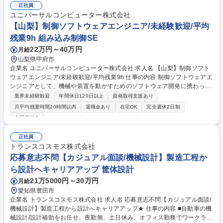
正社員
ユニバーサルコンピューター株式会社
【山梨】制御ソフトウェアエンジニア/未経験歓迎/平均
残業9h 組み込み制御SE
22万円～40万円
月給
山梨県甲府市
企業名 ユニバーサルコンピューター株式会社 求人名 【山梨】制御ソフト
ウェアエンジニア/未経験歓迎/平均残業9h 仕事の内容 制御ソフトウェアエ
ンジニアとして、機械や装置を動かすためのソフトウェア開発に携わって
頂きます。先輩社員が活躍しているプロジェクトへチームで参画するた
業界未経験歓迎
年間休日120日以上
資格取得支援あり
め、未経験の方でも安心してスタートできる環境です。 【入社後のフロ
月平均残業時間20時間以内
退職金あり
在宅OK
完全週休2日制
ー】ご入社後半年間はプログラミング言語（C言語）と組込みソフトウェ
土日祝休み
ア開発を中心に学んでいただきます。 その後は先輩社員と一緒にプロジェ
クトへ参画し、設計～プログラミング（開発）～テストまでの一連の工程
正社員
を担当いただきます。参画直後から設計業務にも携わり、まずは比較的簡
トランスコスモス株式会社
単な内容からスタートし、徐々に難易度の高い業務へとステップアップし
応募意志不問【カジュアル面談/機械設計】製造工程か
ていきます。 募集職種 【山梨】制御ソフトウェアエンジニア/未経験歓迎/
平均残業9h
ら設計へキャリアアップ 筐体設計
21万5000円～30万円
月給
愛知県豊田市
企業名 トランスコスモス株式会社 求人名 応募意志不問【カジュアル面談/
機械設計】製造工程から設計へキャリアアップ★ 仕事の内容 ■自動車の機
械設計/設計補助をお任せ。夜勤無、土日休み、オフィス勤務でワークライ