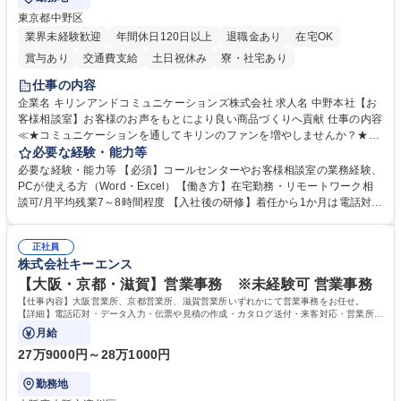
東京都中野区
業界未経験歓迎
年間休日120日以上
退職金あり
在宅OK
賞与あり
交通費支給
土日祝休み
寮・社宅あり
仕事の内容
企業名 キリンアンドコミュニケーションズ株式会社 求人名 中野本社【お
客様相談室】お客様のお声をもとにより良い商品づくりへ貢献 仕事の内容
≪★コミュニケーションを通してキリンのファンを増やしませんか？★≫
お客様のお声をより良い商品づくりに活かしていく上で、窓口となるお客
必要な経験・能力等
様相談室でのお仕事です。 日々お客様からいただくキリングループへのご
必要な経験・能力等 【必須】コールセンターやお客様相談室の業務経験、
意見を、企業活動に活かしています。お客様からの声に迅速かつ誠意をも
PCが使える方（Word・Excel）【働き方】在宅勤務・リモートワーク相
って対応、情報提供するとともにグループ内活動に反映しています。 【具
談可/月平均残業7～8時間程度 【入社後の研修】着任から1か月は電話対応
体的には】電話応対、メール、お手紙対応、ご指摘品調査報告書作成、有
のOJTを中心に実施し、電話対応に慣れた段階でメール・手紙のOJTを実
人チャットボット対応など。 【1日の対応件数】■電話：月間一人当たり
施する予定です。独り立ち以降もしっかりフォローする体制を整えていま
平均100件前後■メール・手紙：同上40件前後 募集職種 中野本社【お客様
正社員
すのでご安心ください。 【当社について】キリングループの広報機能を担
株式会社キーエンス
相談室】お客様のお声をもとにより良い商品づくりへ貢献
う会社として、お客様との出会いを大切にし、磨き上げたホスピタリティ
を込めてコミュニケーションをとりながら広報関連業務を行っておりま
【大阪・京都・滋賀】営業事務 ※未経験可 営業事務
す。 学歴・資格 学歴：大学院 大学 高専 短大 専修学校 高校 語学力： 資
【仕事内容】大阪営業所、京都営業所、滋賀営業所いずれかにて営業事務をお任せ。
格：
【詳細】電話応対・データ入力・伝票や見積の作成・カタログ送付・来客対応・営業所内
で発生する事務業務や業務改善をお任せ。
月給
27万9000円～28万1000円
勤務地