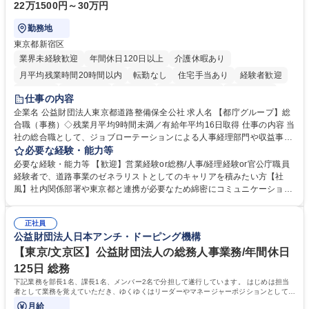
22万1500円～30万円
勤務地
東京都新宿区
業界未経験歓迎
年間休日120日以上
介護休暇あり
月平均残業時間20時間以内
転勤なし
住宅手当あり
経験者歓迎
研修あり
退職金あり
賞与あり
完全週休2日制
交通費支給
仕事の内容
駅近5分以内
資格取得手当あり
食事補助あり
企業名 公益財団法人東京都道路整備保全公社 求人名 【都庁グループ】総
合職（事務）◇残業月平均9時間未満／有給年平均16日取得 仕事の内容 当
社の総合職として、ジョブローテーションによる人事経理部門や収益事業
等のフロント部門の部署等幅広い部署での業務をお任せいたします。研修
必要な経験・能力等
制度やキャリア支援が充実しております！ ※下記業務詳細 【業務詳細】■
必要な経験・能力等 【歓迎】営業経験or総務/人事/経理経験or官公庁職員
管理部門：広報、人事、経理など当公社の運営に係る管理業務 ■収益部
経験者で、道路事業のゼネラリストとしてのキャリアを積みたい方【社
門：駐車場の新規開拓、管理運営、新宿駅西口広場の「イベントコーナ
風】社内関係部署や東京都と連携が必要なため綿密にコミュニケーション
ー」などの管理運営 ■道路部門：整備の急がれる骨格幹線道路や木造住宅
を図っています。 【業務の魅力】■幅広く携われる：総合職（事務）で
密集地域の特定整備路線の用地取得、道路に関する普及啓発事業、都内の
は、駐車場の管理運営や道路用地の取得、公益財団法人の中枢を担う管理
道路施設や道路工事現場の見学ツアー事業 ※入社後は上記いずれかの部門
正社員
部門など多岐に渡る業務を経験できます。 ■様々なプロジェクト：駐車場
公益財団法人日本アンチ・ドーピング機構
へ配属。※業務内容変更の範囲：会社の定める業務 募集職種 【都庁グル
事業の他、新宿駅西口広場内に設置された照明を兼ねた広告「ブライトサ
ープ】総合職（事務）◇残業月平均9時間未満／有給年平均16日取得
イン」の管理運営を行うなど、事業収益を生み出す活動を積極的に行って
【東京/文京区】公益財団法人の総務人事業務/年間休日
います。 学歴・資格 学歴：大学院 大学 高専 短大 専修学校 高校 語学力：
125日 総務
資格：
下記業務を部長1名、課長1名、メンバー2名で分担して遂行しています。 はじめは担当
者として業務を覚えていただき、ゆくゆくはリーダーやマネージャーポジションとして活
躍いただくことを期待しています。
月給