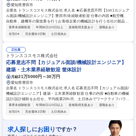
愛知県豊田市
企業名 トランスコスモス株式会社 求人名 ★応募意思不問【1on1カジュア
ル面談/機械設計エンジニア】豊田市/未経験者歓迎 仕事の内容 ■航空機、
自動車、建機等の製造業を行うお客様企業の機械設計を行う当社の製品設
計/開発業務をお任せするポジションです。 【応募後の流れ】カジュアル
業界未経験歓迎
年間休日120日以上
資格取得支援あり
退職金あり
面談→面談後に選考に進まれたいかの意思確認→面接→内定 ■未経験から
在宅OK
完全週休2日制
土日祝休み
のキャリアチェンジ、年収やエンジニアとしての今後のキャリアやスキ
ル、市場価値など、様々な悩みや想いをお持ちのあなたに「元エンジニア
人事」がお話をお伺いします。【魅力】★誰もが知る大手ナショナルクラ
正社員
イアントと1次受けで直接取引 ★BPO業界最大手でお客様企業多く、ご経
トランスコスモス株式会社
験やお住まい、身に着けたいスキル、やりたいことを総合的に考えた上で
応募意志不問【カジュアル面談/機械設計エンジニア】
の案件アサインが可能（業務内容の変更範囲）当社業務全般 募集職種 ★
建築・土木業界経験歓迎 筐体設計
応募意思不問【1on1カジュアル面談/機械設計エンジニア】豊田市/未経験
者歓迎
21万5000円～30万円
月給
愛知県豊田市
企業名 トランスコスモス株式会社 求人名 応募意志不問【カジュアル面談/
機械設計エンジニア】建築・土木業界経験歓迎 仕事の内容 ■自動車の機械
設計/設計補助をお任せ。平均残業20h/月、土日休みでワークライフバラン
スを整えてキャリアアップ可能です！【応募後の流れ】カジュアル面談→
業界未経験歓迎
年間休日120日以上
資格取得支援あり
退職金あり
面談後に選考に進まれたいかの意思確認→面接→内定 ■面談にて事業や業
在宅OK
完全週休2日制
土日祝休み
務の具体的なご説明はさせていただきます。やりたいことが決まってなく
ても大丈夫です。「どんな会社で何をしてみたいか」を中心にお伺いし、
当社の業務とのマッチングを見ますので、まずは気軽にご応募ください！
求人探し
お困り
に
ですか？
★施工管理や建築エンジニアからのキャリアチェンジで働き方改善をしな