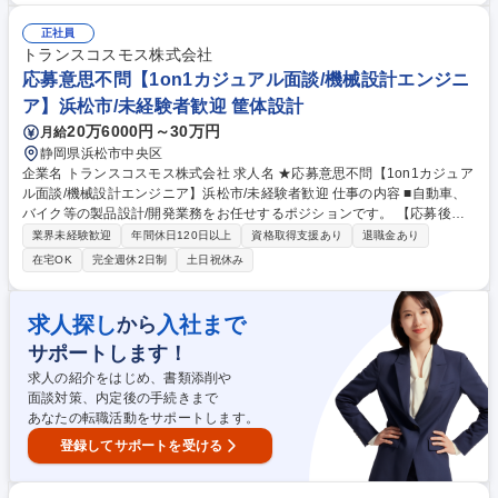
積作成、入札関連業務などをご担当いただきます。 まずは先輩の営業同行
や入札プロセスのレクチャーを受けながら、当社独自の営業スタイルをキ
正社員
ャッチアップいただきます。 習熟後は、既存物件の年間管理計画の策定や
トランスコスモス株式会社
現場スタッフ管理にも挑戦可能で幅広いスキルも身に着けることが可能で
応募意思不問【1on1カジュアル面談/機械設計エンジニ
す！ 募集職種 【東京/営業職】成果に応じたインセンティブ/中途入社者活
ア】浜松市/未経験者歓迎 筐体設計
躍中/異業種歓迎
20万6000円～30万円
月給
静岡県浜松市中央区
企業名 トランスコスモス株式会社 求人名 ★応募意思不問【1on1カジュア
ル面談/機械設計エンジニア】浜松市/未経験者歓迎 仕事の内容 ■自動車、
バイク等の製品設計/開発業務をお任せするポジションです。 【応募後の
流れ】カジュアル面談→面談後に選考に進まれたいかの意思確認→面接→
業界未経験歓迎
年間休日120日以上
資格取得支援あり
退職金あり
内定 ■未経験からのキャリアチェンジ、年収やエンジニアとしての今後の
在宅OK
完全週休2日制
土日祝休み
キャリアやスキル、市場価値など、様々な悩みや想いをお持ちのあなたに
「元エンジニア人事」がお話をお伺いします。【魅力】★誰もが知る大手
ナショナルクライアントと1次受けで直接取引 ★BPO業界最大手でお客様
求人探し
入社まで
から
企業多く、ご経験やお住まい、身に着けたいスキル、やりたいことを総合
サポートします！
的に考えた上での案件アサインが可能（業務内容の変更範囲）当社業務全
般 募集職種 ★応募意思不問【1on1カジュアル面談/機械設計エンジニア】
求人の紹介をはじめ、書類添削や
浜松市/未経験者歓迎
面談対策、内定後の手続きまで
あなたの転職活動をサポートします。
登録してサポートを受ける