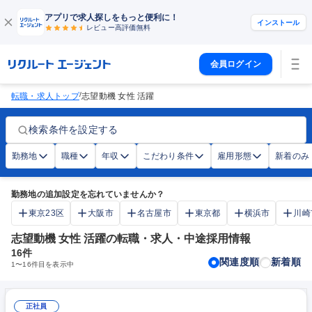
アプリで求人探しをもっと便利に！
インストール
レビュー高評価
無料
会員ログイン
/
転職・求人トップ
志望動機 女性 活躍
検索条件を設定する
勤務地
職種
年収
こだわり条件
雇用形態
新着のみ
勤務地の追加設定を忘れていませんか？
東京23区
大阪市
名古屋市
東京都
横浜市
川崎
志望動機 女性 活躍の転職・求人・中途採用情報
16
件
関連度順
新着順
1
〜
16
件目を表示中
正社員