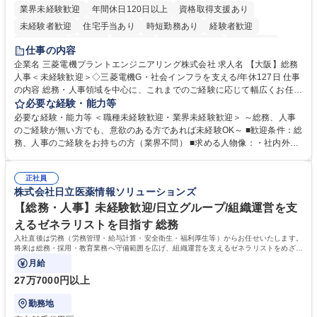
業界未経験歓迎
年間休日120日以上
資格取得支援あり
未経験者歓迎
住宅手当あり
時短勤務あり
経験者歓迎
退職金あり
在宅OK
賞与あり
完全週休2日制
交通費支給
仕事の内容
駅近5分以内
土日祝休み
服装自由
寮・社宅あり
食事補助あり
企業名 三菱電機プラントエンジニアリング株式会社 求人名 【大阪】総務
人事＜未経験歓迎＞◇三菱電機G・社会インフラを支える/年休127日 仕事
の内容 総務・人事領域を中心に、これまでのご経験に応じて幅広くお任せ
します。 ＜具体的には＞ ・総務/人事労務（給与・社保・勤怠管理など）
必要な経験・能力等
・採用・教育研修 ・福利厚生運用 など ※基本的には事務所勤務ですが、
必要な経験・能力等 ＜職種未経験歓迎・業界未経験歓迎＞ ～総務、人事
採用や教育等の業務内容により、関西圏以外への日帰り・宿泊を伴う国内
のご経験が無い方でも、意欲のある方であれば未経験OK～ ■歓迎条件：総
出張もございます。 ※担当業務を持ちつつ、お互いに助け合いながら、総
務、人事のご経験をお持ちの方（業界不問） ■求める人物像：・社内外の
務部という組織として協力しながら進める体制です。 募集職種 【大阪】
関係各部門との調整を率先して行い、業務を円滑に遂行できる協調性やコ
総務人事＜未経験歓迎＞◇三菱電機G・社会インフラを支える/年休127日
ミュニケーション能力を持っている方 ・人事総務領域に興味がありゼネラ
正社員
リスト志向をお持ちの方 学歴・資格 学歴：大学院 大学 語学力： 資格：
株式会社日立医薬情報ソリューションズ
【総務・人事】未経験歓迎/日立グループ/組織運営を支
えるゼネラリストを目指す 総務
入社直後は労務（労務管理・給与計算・安全衛生・福利厚生等）からお任せいたします。
将来は総務・採用・教育業務へ守備範囲を広げ、組織運営を支えるゼネラリストをめざせ
ます。
月給
27万7000円以上
勤務地