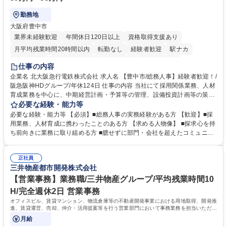
勤務地
大阪府豊中市
業界未経験歓迎
年間休日120日以上
資格取得支援あり
月平均残業時間20時間以内
転勤なし
経験者歓迎
駅ナカ
退職金あり
完全週休2日制
交通費支給
駅近5分以内
仕事の内容
土日祝休み
服装自由
昼食補助あり
食事補助あり
企業名 北大阪急行電鉄株式会社 求人名 【豊中市/総務人事】経験者歓迎！/
阪急阪神HDグループ/年休124日 仕事の内容 当社にて採用関係業務、人材
育成業務を中心に、中期経営計画・予算等の管理、設備投資計画等の策
定、さらに社内の重要会議の運営等、経営の根幹となる幅広い総務人事業
必要な経験・能力等
務全般を担当していただきます。 【主な業務内容】 ■採用関係業務および
必要な経験・能力等 【必須】■総務人事の実務経験がある方 【歓迎】■採
人材育成(社員研修)業務の推進 ■中期経営計画および予算等の管理 ■設備
用業務、人材育成に携わったことのある方 【求める人物像】 ■探求心を持
投資計画等の策定 ■社内の重要会議の運営 ■その他総務人事業務全般 【入
ち前向きに業務に取り組める方 ■臆せずに部門・会社を超えたコミュニケ
社後】入社後は採用や育成をメインに担当し将来的には経営根幹に関わる
ーションの取れる方 ■自分で考えて行動のできる方 ■第二の創業期を迎え
総務人事業務全般へ幅広く従事していただきます。 募集職種 【豊中市/総
る当社で組織の次代を担うネクスト人材として長期的に成長したい方 ■周
務人事】経験者歓迎！/阪急阪神HDグループ/年休124日
正社員
囲のメンバーと協調しつつ主体性を持って能動的に業務を推進できる方 学
三井物産都市開発株式会社
歴・資格 学歴：大学院 大学 高専 短大 専修学校 高校 語学力： 資格：
【営業事務】業務職/三井物産グループ/平均残業時間10
H/完全週休2日 営業事務
オフィスビル、賃貸マンション、物流倉庫等の不動産開発事業における用地取得、開発推
進、賃貸運営、売却、仲介・活用提案等を行う営業部門において事務業務を担当いただき
ます。
月給