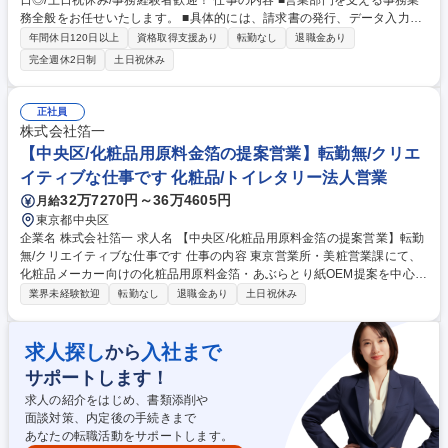
日◎/土日祝休み/事務経験者歓迎！ 仕事の内容 ■営業部門を支える事務業
務全般をお任せいたします。 ■具体的には、請求書の発行、データ入力、
電話応対、来客対応など、幅広い業務に携わっていただきます。 ■営業担
年間休日120日以上
資格取得支援あり
転勤なし
退職金あり
当者が受注した案件に関する書類作成(見積書・契約書など)のサポート。■
完全週休2日制
土日祝休み
専用システムを使用した受発注データの入力・管理。 ■売上計上処理、請
求書発行および発送業務。■仕入先への発注業務、納期管理。■電話・メー
ルでの問い合わせ対応(社内外)。■その他、部署内の庶務業務(ファイリン
正社員
グ、備品管理など)。 募集職種 【吉田町/事務職】TOTO特約店/年間休日12
株式会社箔一
7日◎/土日祝休み/事務経験者歓迎！
【中央区/化粧品用原料金箔の提案営業】転勤無/クリエ
イティブな仕事です 化粧品/トイレタリー法人営業
32万7270円～36万4605円
月給
東京都中央区
企業名 株式会社箔一 求人名 【中央区/化粧品用原料金箔の提案営業】転勤
無/クリエイティブな仕事です 仕事の内容 東京営業所・美粧営業課にて、
化粧品メーカー向けの化粧品用原料金箔・あぶらとり紙OEM提案を中心と
した提案型法人営業です。 具体的には、化粧品原料商社への提案や勉強
業界未経験歓迎
転勤なし
退職金あり
土日祝休み
会、展示会への出展を行い、化粧品に添加する美粧金箔（化粧品原料）お
よび、箔一がパイオニアであるあぶらとり紙についてOEMの企画・提案を
中心に行っていただきます。 また、将来的には管理職を目指し、営業実務
求人探し
入社まで
から
に加え、チーム内の調整・フォローや課長の補佐業務も担っていただきま
サポートします！
す。 募集職種 【中央区/化粧品用原料金箔の提案営業】転勤無/クリエイテ
ィブな仕事です
求人の紹介をはじめ、書類添削や
面談対策、内定後の手続きまで
あなたの転職活動をサポートします。