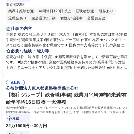
東京都23区
業界未経験歓迎
年間休日120日以上
経験者歓迎
研修あり
退職金あり
完全週休2日制
女性が活躍中
交通費支給
土日祝休み
仕事の内容
企業名 株式会社三菱ＵＦＪ銀行 求人名 【東京都】本支店の窓口業務(事務
手続受付/資産運用提案)/後方事務/ロビー応対 仕事の内容 ★バックオフィ
スではなく顧客折衝を含む職種です★ 国内の本支店等にて下記の業務に従
事していただきます。 ■窓口/後方/ロビーにて事務手続等の受付・オペレ
必要な経験・能力等
ーション、お客様対応 ■窓口にて、ご来店された個人のお客様に対して金
必要な経験・能力等 【必須】★顧客折衝経験を活かしてご活躍可能な環境
融商品のご提案 ■効率的な事務運用の検討・構築等 ≪業務紹介：ご応募前
です。 ■販売or接客or窓口業務or営業経験をお持ちの方(業界不問) ※対話
に必ずご覧ください≫ ※記事 https://www.mysite.bk.mufg.jp/career/circle/
を通じてニーズをヒアリングし対応/提案を実施した経験必須 ■正社員とし
article17/ ※動画 https://youtu.be/H-S7HaJqqbg 募集職種 【東京都】本支
ての就業経験1年以上 【歓迎】■金融業界での就業経験■銀行での預金為替
店の窓口業務(事務手続受付/資産運用提案)/後方事務/ロビー応対
事務経験 ■金融商品の提案・販売経験 ≪魅力≫研修やOJT環境が整ってい
正社員
るので安心して入行いただけます。 幅広いキャリアの選択肢があり、公募
公益財団法人東京都道路整備保全公社
や社内副業等を活用し、 一人ひとりが挑戦できるカルチャーが浸透してい
ます。 学歴・資格 学歴：大学院 大学 高専 短大 専修学校 高校 語学力：
【都庁グループ】総合職(事務) 残業月平均9時間未満/有
資格：
給年平均16日取得 一般事務
当社の総合職として、ジョブローテーションによる人事経理部門や収益事業等のフロント
部門の部署等幅広い部署での業務をお任せいたします。研修制度やキャリア支援が充実し
ております！ ※下記業務詳細
月給
22万1500円～30万円