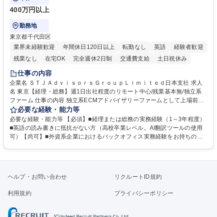
400万円以上
勤務地
東京都千代田区
業界未経験歓迎
年間休日120日以上
転勤なし
英語
経験者歓迎
残業なし
在宅OK
完全週休2日制
交通費支給
土日祝休み
仕事の内容
企業名 ＳＴＪＡｄｖｉｓｏｒｓＧｒｏｕｐＬｉｍｉｔｅｄ日本支社 求人
名 東京【経理・総務】週1日出社程度のリモート中心/残業基本無/独立系
ファーム 仕事の内容 独立系ECMアドバイザリーファームとして上場前後
の資本市場戦略を設計する当社にて経理・総務をお任せします。基礎的な
必要な経験・能力等
バックオフィス業務からスタートし組織を支える専任担当として広く活躍
必要な経験・能力等 【必須】■経理または総務の実務経験（1～3年程度）
できる環境です。 ■日常経理、月次および年次決算サポート業務 ■本国
■英語の読み書きに抵抗がない方（高校卒業レベル。AI翻訳ツールの使用
（グローバル）との英文メール対応（AI翻訳ツール等を使用しての対応で
可）【尚可】■外資系企業におけるバックオフィス実務経験をお持ちの方
問題ございません） ■オフィス環境整備、郵便物の発送・受取等の総務業
【必須・尚可要件】簿記などの特別な資格や、TOEIC等のスコアは求めて
務全般 ■その他バックオフィス関連サポート ※ご経験に合わせて無理なく
おりません。日々の事務処理を丁寧かつ正確に行える方を歓迎します。
業務をお任せします。残業も基本的には発生せず、ご自身のペースで業務
【働き方について】現在は週4日程度の在宅勤務を実施しており、ワーク
を進めやすく定着率の高い環境です。 募集職種 東京【経理・総務】週1日
ライフバランスを重視する方に最適な環境です（フルリモートも面接で相
ヘルプ・お問い合わせ
リクルートID規約
出社程度のリモート中心/残業基本無/独立系ファーム
談可）。【求める人物像】幅広いバックオフィス業務に柔軟に対応でき、
社内外と円滑にコミュニケーションを取りながら業務を推進できる方 学
利用規約
プライバシーポリシー
歴・資格 学歴：大学院 大学 高専 短大 専修学校 高校 語学力： 資格：