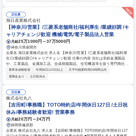
す。 ■社内管理…シフト調整/人員管理/進捗・業務管理/収益管理/ ■顧客対
応…倉庫管理/荷主との折衝/新規お取引先の開拓(一部) ■配車業務…配送量
や配送状況を確認し、納期内にスムーズに荷物を届けられるように調整頂
正社員
きます。また、納期の折衝も行って頂きます。 募集職種 【大阪/物流管
旭日産業株式会社
理】ベテラン歓迎/～地域密着で支える物流企業～/創業55年
【神奈川/営業】/三菱系老舗商社/福利厚生 /業績好調 /キ
ャリアチェンジ歓迎 機械/電気/電子製品法人営業
25万1000円～37万5000円
月給
神奈川県座間市
企業名 旭日産業株式会社 求人名 【神奈川/営業】/三菱系老舗商社/福利厚
生◎/業績好調◎/キャリアチェンジ歓迎 仕事の内容 当社は非鉄金属製品
や、工業薬品、金属加工品、合成樹脂製品、住宅機器等を扱う専門商社で
す。そんな当社で営業職(管工機材、住環境機器、ルームエアコン等の卸
業界未経験歓迎
年間休日120日以上
月平均残業時間20時間以内
売)をお任せいたします。 【詳細】 ■三菱電機住宅設備機器・空調設備機
退職金あり
土日祝休み
器のルート販売営業 ■営業先は管材商社・ハウスメーカー・建材・工務店
になります。20社ほど担当いただく予定です。 ■営業エリアはメインは神
奈川県、その他静岡県の一部(東部)等をご担当いただきます。 ※快適な職
正社員
場環境を目指しており、コミュニケーションや福利厚生を充実させており
株式会社丸八
ます！ 募集職種 【神奈川/営業】/三菱系老舗商社/福利厚生◎/業績好調◎/
【吉田町/事務職】TOTO特約店/年間休日127日 /土日祝
キャリアチェンジ歓迎
休み/事務経験者歓迎! 営業事務
20万円～24万円
月給
静岡県榛原郡
企業名 株式会社丸八 求人名 【吉田町/事務職】TOTO特約店/年間休日127