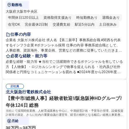
勤務地
大阪府大阪市中央区
年間休日120日以上
資格取得支援あり
時短勤務あり
退職金あり
在宅OK
完全週休2日制
交通費支給
駅近5分以内
土日祝休み
服装自由
第二新卒歓迎
寮・社宅あり
食事補助あり
仕事の内容
企業名 大阪ガス株式会社 求人名 【第二新卒】事務系総合職 #関西を代表
するインフラ企業 #ポテンシャル採用 仕事の内容 事務系総合職として、
人事総務、資源海外、事業企画、営業などの業務に従事していただきま
す。 【業務内容の一例】■所属事業部の勤労業務 ■海外に関係する各種業
必要な経験・能力等
務 ■営業部門の企画スタッフ、ルート営業 【キャリアパス】入社後の配属
必要な経験・能力等 ★当社でご活躍期待できるポテンシャルを有している
ポジションで一定期間ご活躍頂いた後、本人の適性及び将来のキャリアを
方 【人物像】・ロジカルシンキングで物事を捉えられる ・社内及び社外
鑑みてジョブローテーションを行います。 【育成】OJTでの現場育成や研
関係者と円滑なコミュニケーションを図れる ■2024年度から2026年度ま
修カリキュラムを通じて、Daigasグループの業務で必要となる知識につい
での3ヵ年を対象とする「Daigasグループ中期経営計画2026」を策定しま
て学んでいただきます。 募集職種 【第二新卒】事務系総合職 #関西を代
した。https://www.osakagas.co.jp/company/press/pr2024/1777576_564
表するインフラ企業 #ポテンシャル採用
正社員
72.html ■エネルギーセキュリティの不安定化や気候変動による自然災害の
北大阪急行電鉄株式会社
甚大化など、これまで以上に社会課題解決の重要性が高まっています。
「未来の日常」の創造に向けて持続可能な社会の実現に貢献してまいりま
【豊中市/総務人事】経験者歓迎!/阪急阪神HDグループ/
す。 学歴・資格 学歴：大学院 大学 語学力： 資格：
年休124日 総務
当社にて採用関係業務、人材育成業務を中心に、中期経営計画・予算等の管理、設備投資
計画等の策定、さらに社内の重要会議の運営等、経営の根幹となる幅広い総務人事業務全
般を担当していただきます。
月給
30万円～38万円