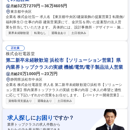
32万7270円～36万4605円
月給
東京都中央区
企業名 株式会社箔一 求人名 【東京都中央区/建築装飾の提案営業】転勤無/
福利厚生◎ 仕事の内容 建装営業課にて、金沢箔を用いた提案型の法人営
業を担当していただきます。 具体的には、設計事務所・デザイナー・施工
会社に対し、箔を用いた仕上げや意匠の提案を行うなど創造性が求められ
業界未経験歓迎
転勤なし
退職金あり
土日祝休み
ます。 設計段階から参画し、図面や仕様に基づく製品提案や技術的な打ち
合わせなど箔で空間を彩る提案を行っていただきます。 また、メーカーな
らではの特性を生かし社内関係部署と連携しながら、お客様のご要望をカ
正社員
タチにしていきます。 募集職種 【東京都中央区/建築装飾の提案営業】転
株式会社電器堂
勤無/福利厚生◎
第二新卒未経験歓迎 浜松市【ソリューション営業】県
内業界トップクラスの実績 機械/電気/電子製品法人営業
20万1000円～23万円
月給
静岡県浜松市中央区
企業名 株式会社電器堂 求人名 第二新卒未経験歓迎◎浜松市【ソリューシ
ョン営業】県内業界トップクラスの実績 仕事の内容 ご本人の希望と適性
に応じて下記いずれかの営業をお任せします。 【パートナー開発営業】太
陽光発電システムやLED等、当社の取り扱い商 材を使ったビジネスを広め
資格取得支援あり
退職金あり
土日祝休み
たいと考えるパートナー企業の新規開拓をお任 せします。営業先は、建設
会社,工務店,リフォーム会社,不動産会社等 【エンドユーザー向け営業】販
売業,物流業,製造業などエンドユーザー企 業のニーズを発掘し、当社が扱
求人探し
お困り
に
ですか？
う豊富な商材、施工業者の選定、サービス (申請代行)を組み合わせ、省エ
業界トップクラスの求人件数から
ネ、省コスト・環境対策などの付加価値を 提供する営業です。 案件のイ
あなたの力を最大限に発揮できる