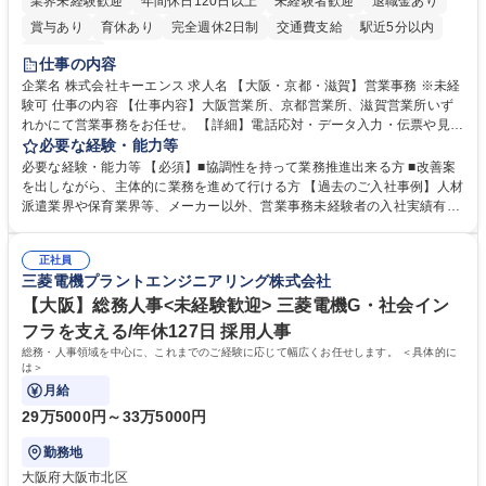
業界未経験歓迎
年間休日120日以上
未経験者歓迎
退職金あり
賞与あり
育休あり
完全週休2日制
交通費支給
駅近5分以内
土日祝休み
仕事の内容
企業名 株式会社キーエンス 求人名 【大阪・京都・滋賀】営業事務 ※未経
験可 仕事の内容 【仕事内容】大阪営業所、京都営業所、滋賀営業所いず
れかにて営業事務をお任せ。 【詳細】電話応対・データ入力・伝票や見積
の作成・カタログ送付・来客対応・営業所内で発生する事務業務や業務改
必要な経験・能力等
善をお任せ。 【教育制度】ご入社後、育成担当とペアになりながらOJTに
必要な経験・能力等 【必須】■協調性を持って業務推進出来る方 ■改善案
て業務を覚えていただくことが可能です。業務システムがきちんと構築さ
を出しながら、主体的に業務を進めて行ける方 【過去のご入社事例】人材
れているため、スムーズに仕事に慣れることができる環境です。また、
派遣業界や保育業界等、メーカー以外、営業事務未経験者の入社実績有
「チームで成果を出す文化」があり、良いやり方を積極的に共有しながら
【当社の事務職について】単なる事務ではなく主体性を発揮したサポート
常に改善を目指す風土のため、安心して業務に取り組んでいただけます。
により、キーエンスの付加価値向上に貢献します。ベースの定型業務に加
募集職種 【大阪・京都・滋賀】営業事務 ※未経験可
正社員
えて、お客様や社員の状況に合わせ、能動的なサポート、改善の動きも期
三菱電機プラントエンジニアリング株式会社
待され。組織を支えるスペシャリストとして、チームに貢献し、結果的に
社員から頼られる存在になることができます。平均19:30の退勤以降の業
【大阪】総務人事<未経験歓迎> 三菱電機G・社会イン
務の持ち帰りも禁止されており、メリハリのある働き方となります。 学
フラを支える/年休127日 採用人事
歴・資格 学歴：大学院 大学 高専 短大 語学力： 資格：
総務・人事領域を中心に、これまでのご経験に応じて幅広くお任せします。 ＜具体的に
は＞
月給
29万5000円～33万5000円
勤務地
大阪府大阪市北区