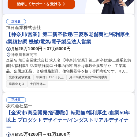
登録してサポートを受ける
正社員
旭日産業株式会社
【神奈川/営業】第二新卒歓迎/三菱系老舗商社/福利厚生
/業績好調 機械/電気/電子製品法人営業
25万1000円～37万5000円
月給
神奈川県座間市
企業名 旭日産業株式会社 求人名 【神奈川/営業】第二新卒歓迎/三菱系老舗
商社/福利厚生◎/業績好調◎ 仕事の内容 当社は非鉄金属製品や、工業薬
品、金属加工品、合成樹脂製品、住宅機器等を扱う専門商社です。そんな
当社で営業職(管工機材、住環境機器、ルームエアコン等の卸売)をお任せ
業界未経験歓迎
年間休日120日以上
月平均残業時間20時間以内
いたします。 【詳細】 ■三菱電機住宅設備機器・空調設備機器のルート販
退職金あり
土日祝休み
売営業 ■営業先は管材商社・ハウスメーカー・建材・工務店になります。
20社ほど担当いただく予定です。 ■営業エリアはメインは神奈川県、その
他静岡県の一部(東部)等をご担当いただきます。 ※快適な職場環境を目指
正社員
しており、コミュニケーションや福利厚生を充実させております！ 募集職
株式会社箔一
種 【神奈川/営業】第二新卒歓迎/三菱系老舗商社/福利厚生◎/業績好調◎
【金沢市/商品開発(管理職)】転勤無/福利厚生 /創業50年
以上 プロダクトデザイナー/インダストリアルデザイナ
ー
35万4200円～41万1800円
月給