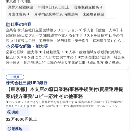
東京都千代田区
業界未経験歓迎
年間休日120日以上
資格取得支援あり
介護休暇あり
月平均残業時間20時間以内
未経験者歓迎
住宅手当あり
時短勤務あり
退職金あり
在宅OK
賞与あり
仕事の内容
育休あり
完全週休2日制
交通費支給
土日祝休み
寮・社宅あり
企業名 株式会社日立医薬情報ソリューションズ 求人名 【総務・人事】未
経験歓迎/日立グループ/組織運営を支えるゼネラリストを目指す 仕事の内
容 入社直後は労務（労務管理・給与計算・安全衛生・福利厚生等）からお
任せいたします。将来は総務・採用・教育業務へ守備範囲を広げ、組織運
必要な経験・能力等
営を支えるゼネラリストをめざせます。 ・初期業務：労働時間管理、給与
必要な経験・能力等 ★未経験歓迎！ ★人事・総務領域を横断的に経験し
計算、社会保険対応、福利厚生管理、安全衛生、健康経営推進等をお任せ
幅広いスキルを身につけたい方におすすめ！ ■労務管理(給与計算・社会保
します。ご経験に応じて、休職者管理など、幅広く経験を積んでいただき
険手続き・勤怠管理など)に関心があり主体的に取り組める方 ※労務経験
ます。 ・将来的な広がり：総務・採用・教育・税務対応・経営企画等。
者は早期にご活躍いただけます。 ■チームで仕事を推進できる方■将来は
★メンバーがマンツーマンで丁寧に教えるため、ご経験が浅くても安心！
マネジメント職として活躍したい 【尚可】■人事、労務、採用、教育業務
幅広く経験を積みたい意欲がある方に最適な環境です。 募集職種 【総
正社員
のご経験 ■労務管理（給与計算・社会保険手続き・勤怠管理など）の経験
株式会社三菱UFJ銀行
務・人事】未経験歓迎/日立グループ/組織運営を支えるゼネラリストを目
■衛生管理者の資格をお持ちの方 学歴・資格 学歴：大学院 大学 高専 短大
指す
専修学校 高校 語学力： 資格：
【東京都】本支店の窓口業務(事務手続受付/資産運用提
案)/後方事務/ロビー応対 その他事務
★バックオフィスではなく顧客折衝を含む職種です★ 国内の本支店等にて下記の業務に
従事していただきます。 ■窓口/後方/ロビーにて事務手続等の受付・オペレーション、お
客様対応
月給
32万4000円以上
勤務地