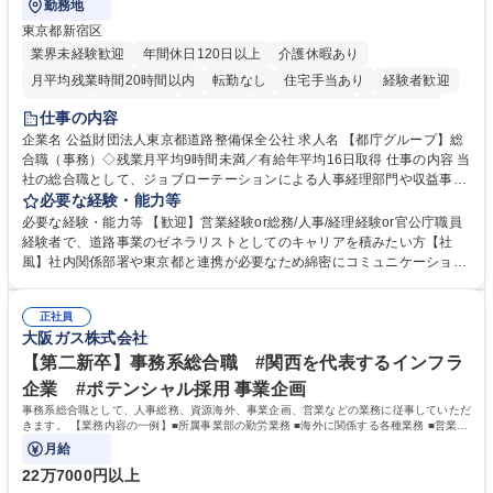
勤務地
東京都新宿区
業界未経験歓迎
年間休日120日以上
介護休暇あり
月平均残業時間20時間以内
転勤なし
住宅手当あり
経験者歓迎
研修あり
退職金あり
賞与あり
完全週休2日制
交通費支給
仕事の内容
駅近5分以内
資格取得手当あり
食事補助あり
企業名 公益財団法人東京都道路整備保全公社 求人名 【都庁グループ】総
合職（事務）◇残業月平均9時間未満／有給年平均16日取得 仕事の内容 当
社の総合職として、ジョブローテーションによる人事経理部門や収益事業
等のフロント部門の部署等幅広い部署での業務をお任せいたします。研修
必要な経験・能力等
制度やキャリア支援が充実しております！ ※下記業務詳細 【業務詳細】■
必要な経験・能力等 【歓迎】営業経験or総務/人事/経理経験or官公庁職員
管理部門：広報、人事、経理など当公社の運営に係る管理業務 ■収益部
経験者で、道路事業のゼネラリストとしてのキャリアを積みたい方【社
門：駐車場の新規開拓、管理運営、新宿駅西口広場の「イベントコーナ
風】社内関係部署や東京都と連携が必要なため綿密にコミュニケーション
ー」などの管理運営 ■道路部門：整備の急がれる骨格幹線道路や木造住宅
を図っています。 【業務の魅力】■幅広く携われる：総合職（事務）で
密集地域の特定整備路線の用地取得、道路に関する普及啓発事業、都内の
は、駐車場の管理運営や道路用地の取得、公益財団法人の中枢を担う管理
道路施設や道路工事現場の見学ツアー事業 ※入社後は上記いずれかの部門
正社員
部門など多岐に渡る業務を経験できます。 ■様々なプロジェクト：駐車場
大阪ガス株式会社
へ配属。※業務内容変更の範囲：会社の定める業務 募集職種 【都庁グル
事業の他、新宿駅西口広場内に設置された照明を兼ねた広告「ブライトサ
ープ】総合職（事務）◇残業月平均9時間未満／有給年平均16日取得
イン」の管理運営を行うなど、事業収益を生み出す活動を積極的に行って
【第二新卒】事務系総合職 #関西を代表するインフラ
います。 学歴・資格 学歴：大学院 大学 高専 短大 専修学校 高校 語学力：
企業 #ポテンシャル採用 事業企画
資格：
事務系総合職として、人事総務、資源海外、事業企画、営業などの業務に従事していただ
きます。 【業務内容の一例】■所属事業部の勤労業務 ■海外に関係する各種業務 ■営業部
門の企画スタッフ、ルート営業
月給
22万7000円以上