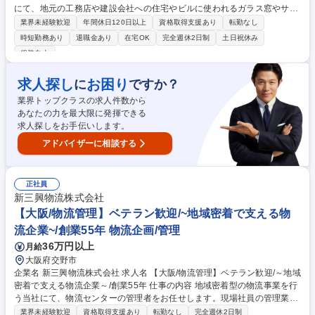
にて、地元の工務店や建設会社への住宅やビルに使われるガラス窓やサッ
シなどの建材、エクステリアの販売や施工提案などをお任せします。お客
業界未経験歓迎
年間休日120日以上
資格取得支援あり
転勤なし
様の頼れるパートナーとなり、地域の街作りに貢献◎ ■茨城県内の20～25
時短勤務あり
退職金あり
在宅OK
完全週休2日制
土日祝休み
社ほどの既存顧客を担当。数十年にわたるお付き合いのあるお客様が多
服装自由
く、顧客との信頼関係を大切にする環境です。 ■車で1日に3～4社訪問
し、課題に寄り添った提案を行っていきます。 【入社後】2ヶ月間は本社
求人探し
お困り
に
ですか？
での研修からスタート。製造工場や仕入れ部門を回り、製品の仕組みや強
みを手で触れながら学びます。その後は支店長やベテラン社員の丁寧なOJ
業界トップクラスの求人件数から
T。業界未経験でも安心して成長できます◎ 募集職種 ★第二新卒/接客・
あなたの力を最大限に発揮できる
販売経験歓迎★！水戸【ルート営業】創業130年の老舗専門商社
求人探しをお手伝いします。
アドバイザーに相談する
正社員
新三興物流株式会社
【大阪/物流管理】ベテラン歓迎/~地域密着で支える物
流企業~/創業55年 物流企画/管理
36万円以上
月給
大阪府交野市
企業名 新三興物流株式会社 求人名 【大阪/物流管理】ベテラン歓迎/～地域
密着で支える物流企業～/創業55年 仕事の内容 地域密着型の物流事業を行
う当社にて、物流センターの管理者をお任せします。現場社員の管理業務
や取引先のお客様との信頼関係構築、配車業務を主にご担当いただきま
業界未経験歓迎
資格取得支援あり
転勤なし
完全週休2日制