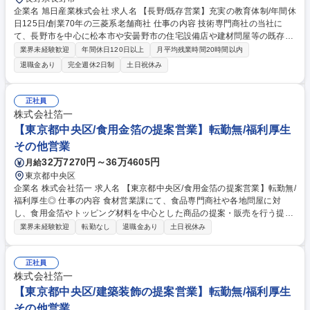
企業名 旭日産業株式会社 求人名 【長野/既存営業】充実の教育体制/年間休
日125日/創業70年の三菱系老舗商社 仕事の内容 技術専門商社の当社に
て、長野市を中心に松本市や安曇野市の住宅設備店や建材問屋等の既存顧
客向けに三菱電機製の空調機や換気扇等の住宅設備関連機器、建材製品の
業界未経験歓迎
年間休日120日以上
月平均残業時間20時間以内
提案営業をお任せします。 【詳細】定期訪問を通じ顧客ニーズを把握、見
退職金あり
完全週休2日制
土日祝休み
積の提示から受注、納品サポート、製品トラブル発生時のメーカーと顧客
の橋渡しまで担当。外回りを中心に、実際の現場でも工事業者と打合わせ
を行い、商品提案や設置方法などを協議、アフターフォローまでお任せ。
正社員
将来的には休眠顧客の掘り起こしなども担当いただきます。【育成】商品
株式会社箔一
知識を取得しつつ先輩と営業同行、徐々に担当企業を引継ぎ、半年程度で
【東京都中央区/食用金箔の提案営業】転勤無/福利厚生
の独り立ちを期待します。 募集職種 【長野/既存営業】充実の教育体制/年
その他営業
間休日125日/創業70年の三菱系老舗商社
32万7270円～36万4605円
月給
東京都中央区
企業名 株式会社箔一 求人名 【東京都中央区/食用金箔の提案営業】転勤無/
福利厚生◎ 仕事の内容 食材営業課にて、食品専門商社や各地問屋に対
し、食用金箔やトッピング材料を中心とした商品の提案・販売を行う提案
型の法人営業を担当していただきます。 具体的には、お客様の要望を丁寧
業界未経験歓迎
転勤なし
退職金あり
土日祝休み
にヒアリングし、商品コンセプトや用途に応じた最適な商品および活用方
法をご案内し、輝きの食文化を提案します。また、大規模展示会や既存取
引先主催の展示会への出展を通じて、新規顧客の開拓にも積極的に取り組
正社員
んでいただきます。 更には、食品メーカーや菓子メーカー、飲食関連事業
株式会社箔一
者向けに、箔一の技術を使ったOEM提案も行っていただきます。 募集職
【東京都中央区/建築装飾の提案営業】転勤無/福利厚生
種 【東京都中央区/食用金箔の提案営業】転勤無/福利厚生◎
その他営業