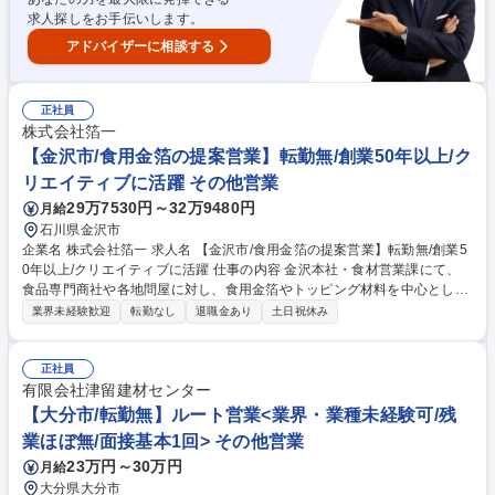
メージとしては複数店舗を運営する小売業 のお客様に店舗照明のLED化を
求人探しをお手伝いします。
ご提案する等。 募集職種 第二新卒未経験歓迎◎浜松市【ソリューション
営業】県内業界トップクラスの実績
アドバイザーに相談する
正社員
株式会社箔一
【金沢市/食用金箔の提案営業】転勤無/創業50年以上/ク
リエイティブに活躍 その他営業
29万7530円～32万9480円
月給
石川県金沢市
企業名 株式会社箔一 求人名 【金沢市/食用金箔の提案営業】転勤無/創業5
0年以上/クリエイティブに活躍 仕事の内容 金沢本社・食材営業課にて、
食品専門商社や各地問屋に対し、食用金箔やトッピング材料を中心とした
商品の提案・販売を行う提案型の法人営業を担当していただきます。 具体
業界未経験歓迎
転勤なし
退職金あり
土日祝休み
的には、お客様の要望を丁寧にヒアリング。商品コンセプトや用途に応じ
た最適な商品および活用方法をご案内し、輝きの食文化を提案します。ま
た、生産部門とも連携し、製造・納期調整を行うことも重要な業務となり
正社員
ます。営業と生産の橋渡し役として、安定した品質と供給体制を支える営
有限会社津留建材センター
業を行っていただきます。更には、食品や菓子メーカー、飲食関連事業者
【大分市/転勤無】ルート営業<業界・業種未経験可/残
向けに、箔一の技術を使ったOEM提案も行っていただきます。 募集職種
業ほぼ無/面接基本1回> その他営業
【金沢市/食用金箔の提案営業】転勤無/創業50年以上/クリエイティブに活
23万円～30万円
月給
躍
大分県大分市