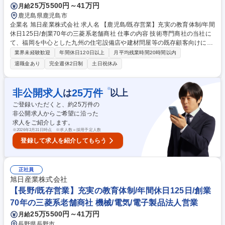
25万5500円～41万円
月給
で高定着率！
鹿児島県鹿児島市
企業名 旭日産業株式会社 求人名 【鹿児島/既存営業】充実の教育体制/年間
休日125日/創業70年の三菱系老舗商社 仕事の内容 技術専門商社の当社に
て、福岡を中心とした九州の住宅設備店や建材問屋等の既存顧客向けに三
菱電機製の空調機や換気扇等の住宅設備関連機器、建材製品の提案営業を
業界未経験歓迎
年間休日120日以上
月平均残業時間20時間以内
お任せします。 【詳細】定期訪問を通じ顧客ニーズを把握、見積の提示か
退職金あり
完全週休2日制
土日祝休み
ら受注、納品サポート、製品トラブル発生時のメーカーと顧客の橋渡しま
で担当。外回りを中心に、実際の現場でも工事業者と打ち合わせを行い、
商品提案や設置方法などを協議、アフターフォロー対応までお任せしま
※
非公開求人
25
万件
は
以上
す。【入社後の流れ】1か月程度は研修を行い商品知識をつけて頂き、そ
ご登録いただくと、約
25
万件の
の後は現場にて先輩について顧客理解をしていき半年～1年かけて独り立
非公開求人からご希望に沿った
ちを目指します。 募集職種 【鹿児島/既存営業】充実の教育体制/年間休日
求人をご紹介します。
125日/創業70年の三菱系老舗商社
※
2026年3月31日時点 ※求人数＝採用予定人数
登録して求人を紹介してもらう
正社員
旭日産業株式会社
【長野/既存営業】充実の教育体制/年間休日125日/創業
70年の三菱系老舗商社 機械/電気/電子製品法人営業
25万5500円～41万円
月給
長野県長野市