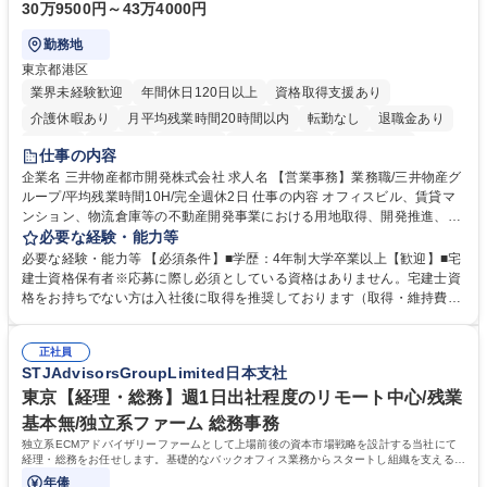
30万9500円～43万4000円
勤務地
東京都港区
業界未経験歓迎
年間休日120日以上
資格取得支援あり
介護休暇あり
月平均残業時間20時間以内
転勤なし
退職金あり
在宅OK
賞与あり
育休あり
完全週休2日制
交通費支給
仕事の内容
駅近5分以内
土日祝休み
寮・社宅あり
企業名 三井物産都市開発株式会社 求人名 【営業事務】業務職/三井物産グ
ループ/平均残業時間10H/完全週休2日 仕事の内容 オフィスビル、賃貸マ
ンション、物流倉庫等の不動産開発事業における用地取得、開発推進、賃
貸運営、売却、仲介・活用提案等を行う営業部門において事務業務を担当
必要な経験・能力等
いただきます。 【詳細】・契約書管理、契約書製本、捺印対応、ファイリ
必要な経験・能力等 【必須条件】■学歴：4年制大学卒業以上【歓迎】■宅
ング、登記簿取得、調書取得・支払業務（各種費用支払、支払管理、請
建士資格保有者※応募に際し必須としている資格はありません。宅建士資
求・支払データ登録、取引先マスター申請対応）・予算作成及び予実管
格をお持ちでない方は入社後に取得を推奨しております（取得・維持費用
理・各種稟議書、報告書作成業務・各種台帳管理、交際費・会議費支払報
の一部補助あり） 【求める人物像】 ・向学心豊かで、主体的に行動でき
告書作成及び月次管理・部内総務庶務全般 など※※配属先によっては上記
る方。 ・社内外の多様な関係者と協調して業務を進められるコミュニケー
の他に担当頂く業務が発生する場合があります。 募集職種 【営業事務】
正社員
ション力がある方。 ・チャレンジを厭わず、粘り強く業務に取り組める
STJAdvisorsGroupLimited日本支社
業務職/三井物産グループ/平均残業時間10H/完全週休2日
方。多様な関係者と謙虚に信頼関係を構築でき、期限を意識したスケジュ
ール管理が出来る方。※将来的に他部署（営業部門、コーポレート部門）
東京【経理・総務】週1日出社程度のリモート中心/残業
へのジョブローテーションの可能性があります。 学歴・資格 学歴：大学
基本無/独立系ファーム 総務事務
院 大学 語学力： 資格：宅地建物取引士
独立系ECMアドバイザリーファームとして上場前後の資本市場戦略を設計する当社にて
経理・総務をお任せします。基礎的なバックオフィス業務からスタートし組織を支える専
任担当として広く活躍できる環境です。
年俸