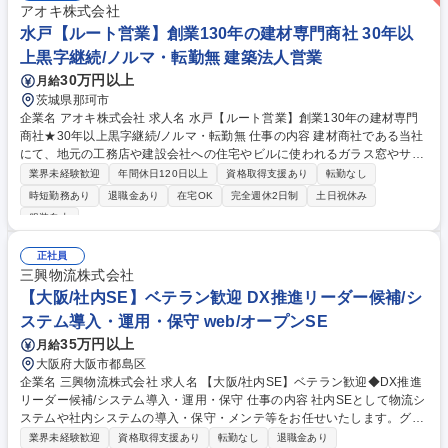
アオキ株式会社
水戸【ルート営業】創業130年の建材専門商社 30年以
上黒字継続/ノルマ・転勤無 建築法人営業
30万円以上
月給
茨城県那珂市
企業名 アオキ株式会社 求人名 水戸【ルート営業】創業130年の建材専門
商社★30年以上黒字継続/ノルマ・転勤無 仕事の内容 建材商社である当社
にて、地元の工務店や建設会社への住宅やビルに使われるガラス窓やサッ
シなどの建材、エクステリアの販売や施工提案などをお任せします。お客
業界未経験歓迎
年間休日120日以上
資格取得支援あり
転勤なし
様の頼れるパートナーとなり、地域の街作りに貢献◎ ■茨城県内の20～25
時短勤務あり
退職金あり
在宅OK
完全週休2日制
土日祝休み
社ほどの既存顧客を担当。数十年にわたるお付き合いのあるお客様が多
服装自由
く、顧客との信頼関係を大切にする環境です。 ■車で1日に3～4社訪問
し、課題に寄り添った提案を行っていきます。 【入社後】2ヶ月間は本社
正社員
での研修からスタート。製造工場や仕入れ部門を回り、製品の仕組みや強
三興物流株式会社
みを手で触れながら学びます。その後は支店長やベテラン社員の丁寧なOJ
【大阪/社内SE】ベテラン歓迎 DX推進リーダー候補/シ
T。業界未経験でも安心して成長できます◎ 募集職種 水戸【ルート営業】
創業130年の建材専門商社★30年以上黒字継続/ノルマ・転勤無
ステム導入・運用・保守 web/オープンSE
35万円以上
月給
大阪府大阪市都島区
企業名 三興物流株式会社 求人名 【大阪/社内SE】ベテラン歓迎◆DX推進
リーダー候補/システム導入・運用・保守 仕事の内容 社内SEとして物流シ
ステムや社内システムの導入・保守・メンテ等をお任せいたします。グル
ープへの改善提案など、裁量権高く業務を進められる管理職候補としての
業界未経験歓迎
資格取得支援あり
転勤なし
退職金あり