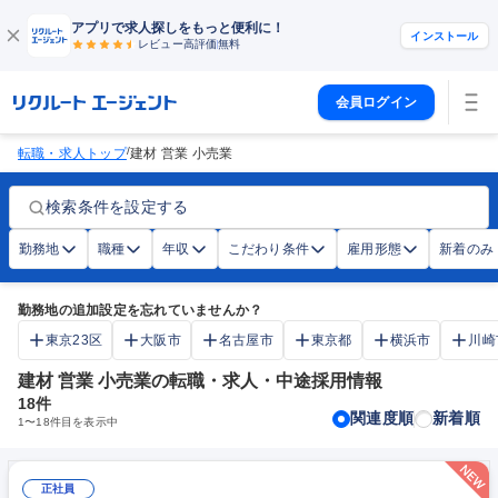
アプリで求人探しをもっと便利に！
インストール
レビュー高評価
無料
会員ログイン
/
転職・求人トップ
建材 営業 小売業
検索条件を設定する
勤務地
職種
年収
こだわり条件
雇用形態
新着のみ
勤務地の追加設定を忘れていませんか？
東京23区
大阪市
名古屋市
東京都
横浜市
川崎
建材 営業 小売業の転職・求人・中途採用情報
18
件
関連度順
新着順
1
〜
18
件目を表示中
正社員