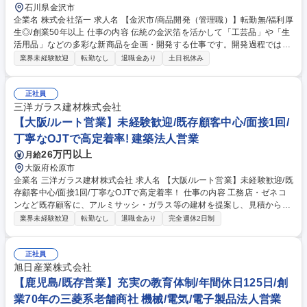
石川県金沢市
企業名 株式会社箔一 求人名 【金沢市/商品開発（管理職）】転勤無/福利厚
生◎/創業50年以上 仕事の内容 伝統の金沢箔を活かして「工芸品」や「生
活用品」などの多彩な新商品を企画・開発する仕事です。開発過程では、
商品ストーリーの作成や見せ方、技術や素材の工夫、他分野とのコラボ、
業界未経験歓迎
転勤なし
退職金あり
土日祝休み
新パッケージの提案等も行い 、金沢箔を活かした商品の創出に取り組んで
います。特徴的なのは、現場のお客様や営業の声を反映しながら、トレン
ドや市場ニーズに合わせてスピーディーに商品化を進めている点です。 募
正社員
集職種 【金沢市/商品開発（管理職）】転勤無/福利厚生◎/創業50年以上
三洋ガラス建材株式会社
【大阪/ルート営業】未経験歓迎/既存顧客中心/面接1回/
丁寧なOJTで高定着率! 建築法人営業
26万円以上
月給
大阪府松原市
企業名 三洋ガラス建材株式会社 求人名 【大阪/ルート営業】未経験歓迎/既
存顧客中心/面接1回/丁寧なOJTで高定着率！ 仕事の内容 工務店・ゼネコ
ンなど既存顧客に、アルミサッシ・ガラス等の建材を提案し、見積から納
入まで支えるルート営業です。入社後はOJTを通じてしっかりと教育しま
業界未経験歓迎
転勤なし
退職金あり
完全週休2日制
すので、未経験者でも全く問題ございません！ 見積作成から受注後のメー
カー発注、納期確認、納入手配、現場・社内調整まで担当します。入社後
は数か月程度を目安に研修として工場でサッシ等の組立も経験し、商品知
正社員
識や現場の流れを学びます。先輩同行を通じて、未経験の方も基礎から段
旭日産業株式会社
階的に業務を覚えられます。 顧客：工務店、ゼネコンなど 取扱商品：住
【鹿児島/既存営業】充実の教育体制/年間休日125日/創
宅・ビル・店舗用の窓や玄関等のアルミサッシ、手摺などの建築用資材 募
業70年の三菱系老舗商社 機械/電気/電子製品法人営業
集職種 【大阪/ルート営業】未経験歓迎/既存顧客中心/面接1回/丁寧なOJT