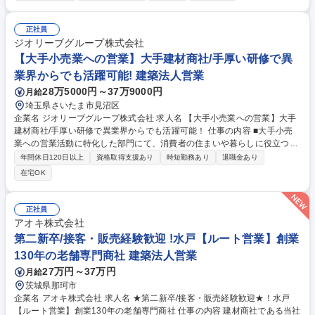
募集です。 ■新システム導入の提案・導入後のテスト・効果測定 ■既存シ
ステムの運用・保守メンテ、修正等の操作業務全般 ■IT機器（PC・複合
機。スマホ等の電子機器）の手配・設定・設置及び登録等の管理業務全般
正社員
■社内パソコン、Office（Excel、PowerPoint）、その他ソフトなどの操作
ジオリーブグループ株式会社
問い合わせ対応・電話対応、入力業務などの事務業務 募集職種 【大阪/社
【大手小売業への営業】大手建材商社/手厚い研修で異
内SE】ベテラン歓迎◆DX推進リーダー候補/システム導入・運用・保守
業界からでも活躍可能! 建築法人営業
28万5000円～37万9000円
月給
埼玉県さいたま市見沼区
企業名 ジオリーブグループ株式会社 求人名 【大手小売業への営業】大手
建材商社/手厚い研修で異業界からでも活躍可能！ 仕事の内容 ■大手小売
業への営業活動に特化した部門にて、消費者の住まいや暮らしに役立つ商
品・サービスの営業をお任せします。アマゾン・モノタロウの運営会社、
年間休日120日以上
資格取得支援あり
時短勤務あり
退職金あり
増田住建等の取引先に、月に1回程度訪問し商談を行います。 また、次回
在宅OK
商談に向けた提案資料、見積書の作成や、ECサイトへの商品登録を行い
ます。■新設住宅着工が減少を続ける中、コロナ禍で物販系ECは大きく伸
長しました。将来的にカテゴリーによっては、EC物販が実店舗を上回る
正社員
と予想されています。■顧客はグループ会社を除けば大手のみ、自分が提
アオキ株式会社
案した商品が1つでも決まれば全国の店舗やECサイトで展開となり、スケ
第二新卒/接客・販売経験歓迎 !水戸【ルート営業】創業
ールの大きいビジネスに関わることができます。 募集職種 【大手小売業
130年の老舗専門商社 建築法人営業
への営業】大手建材商社/手厚い研修で異業界からでも活躍可能！
27万円～37万円
月給
茨城県那珂市
企業名 アオキ株式会社 求人名 ★第二新卒/接客・販売経験歓迎★！水戸
【ルート営業】創業130年の老舗専門商社 仕事の内容 建材商社である当社