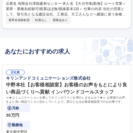
企業名 有限会社津留建材センター 求人名 【大分市/転勤無】ルート営業＜
業界・業種未経験可/残業ほぼ無/面接基本1回＞ 仕事の内容 当社の営業と
して、取引先となる建設会社、工務店、大工さんなどへ建築に使う各種資
材のルート営業を行っていただきます。新規先への飛び込み営業などはあ
業界未経験歓迎
転勤なし
退職金あり
りません。 【目標】個人のノルマなどはなく、会社の目標を社員全員、チ
ームで業務を進めるということを大切にしています。 【入社後の育成】入
社後は社長や先輩社員に付いて訪問を行います。 【営業先】営業車は社用
車を使い、大型車でなく、普通免許で運転できる車両を使います。営業エ
リアは大分・別府市内が中心です。 募集職種 【大分市/転勤無】ルート営
あなたにおすすめの求人
業＜業界・業種未経験可/残業ほぼ無/面接基本1回＞
正社員
キリンアンドコミュニケーションズ株式会社
中野本社【お客様相談室】お客様のお声をもとにより良
い商品づくりへ貢献 インバウンドコールスタッフ
≪★コミュニケーションを通してキリンのファンを増やしませんか？★≫ お客様のお声
をより良い商品づくりに活かしていく上で、窓口となるお客様相談室でのお仕事です。
月給
30万円
勤務地
東京都中野区