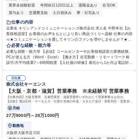
業界未経験歓迎
年間休日120日以上
退職金あり
在宅OK
賞与あり
交通費支給
土日祝休み
寮・社宅あり
仕事の内容
企業名 キリンアンドコミュニケーションズ株式会社 求人名 中野本社【お
客様相談室】お客様のお声をもとにより良い商品づくりへ貢献 仕事の内容
≪★コミュニケーションを通してキリンのファンを増やしませんか？★≫
お客様のお声をより良い商品づくりに活かしていく上で、窓口となるお客
必要な経験・能力等
様相談室でのお仕事です。 日々お客様からいただくキリングループへのご
必要な経験・能力等 【必須】コールセンターやお客様相談室の業務経験、
意見を、企業活動に活かしています。お客様からの声に迅速かつ誠意をも
PCが使える方（Word・Excel）【働き方】在宅勤務・リモートワーク相
って対応、情報提供するとともにグループ内活動に反映しています。 【具
談可/月平均残業7～8時間程度 【入社後の研修】着任から1か月は電話対応
体的には】電話応対、メール、お手紙対応、ご指摘品調査報告書作成、有
のOJTを中心に実施し、電話対応に慣れた段階でメール・手紙のOJTを実
人チャットボット対応など。 【1日の対応件数】■電話：月間一人当たり
施する予定です。独り立ち以降もしっかりフォローする体制を整えていま
平均100件前後■メール・手紙：同上40件前後 募集職種 中野本社【お客様
正社員
すのでご安心ください。 【当社について】キリングループの広報機能を担
株式会社キーエンス
相談室】お客様のお声をもとにより良い商品づくりへ貢献
う会社として、お客様との出会いを大切にし、磨き上げたホスピタリティ
を込めてコミュニケーションをとりながら広報関連業務を行っておりま
【大阪・京都・滋賀】営業事務 ※未経験可 営業事務
す。 学歴・資格 学歴：大学院 大学 高専 短大 専修学校 高校 語学力： 資
【仕事内容】大阪営業所、京都営業所、滋賀営業所いずれかにて営業事務をお任せ。
格：
【詳細】電話応対・データ入力・伝票や見積の作成・カタログ送付・来客対応・営業所内
で発生する事務業務や業務改善をお任せ。
月給
27万9000円～28万1000円
勤務地
大阪府大阪市淀川区