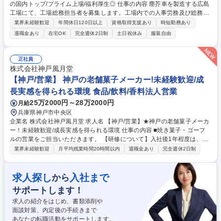
の国内トップ/プライム上場/福利厚生◎ 仕事の内容 塵芥車を製造する広島
工場にて、工場総務担当者を募集します。工場内での人事労務及び総務業
務全般に従事頂きます。将来的に、総務部門の中核を担っていただける方
業界未経験歓迎
年間休日120日以上
資格取得支援あり
時短勤務あり
を募集しております！ ●特装車事業は当社の主要事業の中でも高い売上高
退職金あり
在宅OK
完全週休2日制
土日祝休み
服装自由
を占有。今後も公共事業等により、更なる特装車の需要が見込めます。 ●
オーダーメイドの特装車製造も行っている為、顧客の要望を細かくヒアリ
ングし、製品開発部へ繋いでいただきます。 募集職種 【東広島】人事総
正社員
務(工場勤務)│特装車の国内トップ/プライム上場/福利厚生◎
株式会社神戸風月堂
【神戸/営業】 神戸の老舗菓子メーカー!未経験歓迎/成
長実感を得られる環境 食品/飲料/香料法人営業
25万2000円～28万2000円
月給
兵庫県神戸市中央区
企業名 株式会社神戸風月堂 求人名 【神戸/営業】★神戸の老舗菓子メーカ
ー！未経験歓迎/成長実感を得られる環境 仕事の内容 ■焼き菓子・ゴーフ
ルの営業をご担当いただきます。 【研修について】入社後1年程度は、販
売現場から当社の商品理解を深めていただき、接客販売・売上管理・発
業界未経験歓迎
月平均残業時間20時間以内
退職金あり
完全週休2日制
注・配送業務・電話対応等の業務を お任せします。【詳細】取引先である
京阪神の百貨店、量販店、テーマパークへのルート営業（新商品の提案、
ディスプレイ、店舗担当者と商談、当社販売員に対するマネージメントな
求人探し
入社まで
から
ど）。駅、空港、美術館などお土産市場の新規開拓にも力を入れて取り組
サポートします！
んでおります！ ※変更の範囲：営業職に従事いただいた後も更なるキャリ
アアップで総合職としてご活躍の道もございます（人事・経理・総務・製
求人の紹介をはじめ、書類添削や
造・生産管理など） 募集職種 【神戸/営業】★神戸の老舗菓子メーカー！
面談対策、内定後の手続きまで
未経験歓迎/成長実感を得られる環境
あなたの転職活動をサポートします。