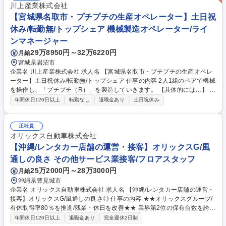
川上産業株式会社
【宮城県名取市・プチプチの生産オペレーター】土日祝
休み/転勤無/トップシェア 機械製造オペレーター/ライ
ンマネージャー
29万8950円～32万6220円
月給
宮城県岩沼市
企業名 川上産業株式会社 求人名 【宮城県名取市・プチプチの生産オペレ
ーター】土日祝休み/転勤無/トップシェア 仕事の内容 2人1組のペアで機械
を操作し、「プチプチ（R）」を製造していきます。 【具体的には…】 ・
原料を運び、製造機械に投入セット ・機械を操作しながら正確な生産ライ
年間休日120日以上
転勤なし
退職金あり
土日祝休み
ンを管理 ・出来上がった製品の品質に問題がないか確認 ・問題がなけれ
ば製品を倉庫に運搬 募集職種 【宮城県名取市・プチプチの生産オペレー
ター】土日祝休み/転勤無/トップシェア
正社員
オリックス自動車株式会社
【沖縄/レンタカー店舗の運営・接客】オリックスG/風
通しの良さ その他サービス業接客/フロアスタッフ
25万2000円～28万3000円
月給
沖縄県豊見城市
企業名 オリックス自動車株式会社 求人名 【沖縄/レンタカー店舗の運営・
接客】オリックスG/風通しの良さ◎ 仕事の内容 ★★オリックスグループ/
有休取得率80％を推進/残業・休日を改善★★ 業界第2位の保有台数を誇る
当社の中核事業「オリックスレンタカー」の 沖縄県内の直営レンタカー店
年間休日120日以上
退職金あり
完全週休2日制