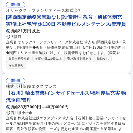
正社員
オリックス・ファシリティーズ株式会社
[関西限定勤務※異動なし]設備管理 教育・研修体制充
実/借上社宅/年休130日 不動産ビルメンテナンス/管理員
21万円以上
月給
大阪府
企業名 オリックス・ファシリティーズ株式会社 求人名 [関西限定勤務※異
動なし]設備管理◆教育・研修体制充実/借上社宅/年休130日◎ 仕事の内容
◆関西エリアの担当施設に対して、設備管理をお任せします。(病院や大
学、公共施設な等様々な施設)◆丁寧な研修教育体制がありますので、手
業界未経験歓迎
年間休日120日以上
資格取得支援あり
転勤なし
に職をつけ、長期的にキャリア形成したい方にオススメです！ 【具体的に
退職金あり
は】点検/見積/緊急対応等が主な業務です。モニターによる監視・日常点
検・法定点検・契約に基づく業務計画の立案・修繕等の見積もり書の作
成・緊急時の対応及び一次的な修繕(建物の改変は含まない)・設備メーカ
正社員
ーや修繕業者等への発注・オーナー様への報告 【会社・職種紹介】■事業
株式会社近鉄エクスプレス
紹介動画：https://youtu.be/6sSR7aCje_U■社員インタビュー(設備管理)：
【石川】輸出営業/インサイドセールス/福利厚生充実 物
https://www.youtube.com/watch?v=T5Xs84QEaJE 募集職種 [関西限定勤
流企画/管理
務※異動なし]設備管理◆教育・研修体制充実/借上社宅/年休130日◎
28万7000円～40万4000円
月給
石川県小松市
企業名 株式会社近鉄エクスプレス 求人名 【石川】輸出営業/インサイドセ
ールス/福利厚生充実◎ 仕事の内容 グローバルにビジネスを展開する日系
顧客・海外系顧客の物流ニーズを捉えた通期での提案型の営業活動によ