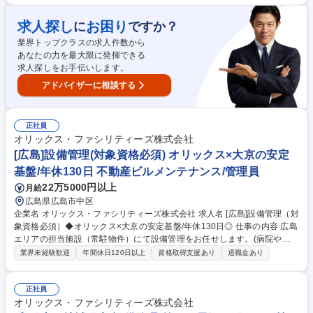
を扱う為不況に強く、維持管理による継続収入で安定 ◎全件元請けの為、
お客様の物件価値を高める提案が直接できる ◎技術（資格取得等）/スキ
求人探し
お困り
に
ですか？
ル（問題解決力等）両面で幅広い研修を用意 ◎コンプライアンス重視。休
業界トップクラスの求人件数から
日出勤は必ず代休取得/月残業10～20H程度 募集職種 【京都】清掃管理/設
あなたの力を最大限に発揮できる
備管理■オリックス×大京の安定基盤■年休130日◎
求人探しをお手伝いします。
アドバイザーに相談する
正社員
オリックス・ファシリティーズ株式会社
[広島]設備管理(対象資格必須) オリックス×大京の安定
基盤/年休130日 不動産ビルメンテナンス/管理員
22万5000円以上
月給
広島県広島市中区
企業名 オリックス・ファシリティーズ株式会社 求人名 [広島]設備管理（対
象資格必須）◆オリックス×大京の安定基盤/年休130日◎ 仕事の内容 広島
エリアの担当施設（常駐物件）にて設備管理をお任せします。(病院や大
学、公共施設、オフィスビル等）将来的には所長候補として、顧客折衝等
業界未経験歓迎
年間休日120日以上
資格取得支援あり
退職金あり
もお任せします※研修体制が充実しているので、キャリアアップ可能 【具
体的には】点検/見積/緊急対応等が主な業務です。モニターによる監視・
日常点検・法定点検・契約に基づく業務計画の立案・修繕等の見積もり書
正社員
の作成・緊急時の対応及び一次的な修繕(建物の改変は含まない)・設備メ
オリックス・ファシリティーズ株式会社