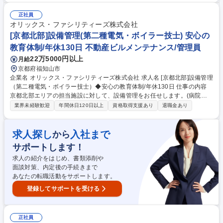
対応します。1時間ごとに次のお客様の内覧対応、見積作成を行い、スピ
ード感を持って業務を組み立てます。 【特徴】成績ランキングが毎日出る
正社員
ため、自分を高めたい・もっと稼ぎたいアグレッシブな方に最適です。平
オリックス・ファシリティーズ株式会社
均残業は月1.75時間ですので、定時内に高い成果を出す社風です。年4回
[京都北部]設備管理(第二種電気・ボイラー技士) 安心の
コミッション(成果報酬)あり。 募集職種 【広島】法人営業■世界最大級レ
教育体制/年休130日 不動産ビルメンテナンス/管理員
ンタルオフィス/年収アップ/自律的営業スタイル
22万5000円以上
月給
京都府福知山市
企業名 オリックス・ファシリティーズ株式会社 求人名 [京都北部]設備管理
（第二種電気・ボイラー技士）◆安心の教育体制/年休130日 仕事の内容
京都北部エリアの担当施設に対して、設備管理をお任せします。(病院や
大学、公共施設な等様々な施設)※丁寧な研修・教育体制がありますの
業界未経験歓迎
年間休日120日以上
資格取得支援あり
退職金あり
で、長期的にキャリア形成したい方にオススメの企業です！ 【具体的に
は】点検/見積/緊急対応等が主な業務です。モニターによる監視・日常点
検・法定点検・契約に基づく業務計画の立案・修繕等の見積もり書の作
求人探し
入社まで
から
成・緊急時の対応及び一次的な修繕(建物の改変は含まない)・設備メーカ
サポートします！
ーや修繕業者等への発注・オーナー様への報告 【会社・職種紹介】■事業
紹介動画：https://youtu.be/6sSR7aCje_U■社員インタビュー(設備管理)：
求人の紹介をはじめ、書類添削や
https://www.youtube.com/watch?v=T5Xs84QEaJE 募集職種 [京都北部]設
面談対策、内定後の手続きまで
備管理（第二種電気・ボイラー技士）◆安心の教育体制/年休130日
あなたの転職活動をサポートします。
登録してサポートを受ける
正社員