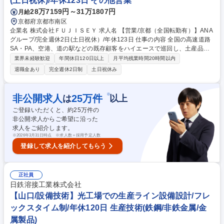
(土日祝休)/年休123日 その他営業
28万7159円～31万1807円
月給
京都府京都市南区
企業名 株式会社ＦＵＪＩＳＥＹ 求人名 【営業/京都（全国転勤有）】ANA
グループ/完全週休2日(土日祝休）/年休123日 仕事の内容 全国の高速道路
SA・PA、空港、道の駅などの既存顧客をハイエースで巡回し、土産品や
キャラクターグッズの提案営業と魅力的な売場づくり（VMD）を行い、店
業界未経験歓迎
年間休日120日以上
月平均残業時間20時間以内
頭から次のヒット商品を創り出すことがミッションです。 【具体的な業務
退職金あり
完全週休2日制
土日祝休み
内容】 ■1日3～5件程度の既存顧客（SA・PA、空港、道の駅等）を巡回訪
問 ■季節や観光客の最新トレンドに合わせた「売れる売場」の構成提案 ■
自ら手がける棚割りやPOP設置などの魅力的な売場レイアウト構築 ■現場
※
非公開求人
25
万件
は
以上
のリアルな声を収集し、新商品の企画や改善へと繋げる社内フィードバッ
ご登録いただくと、約
25
万件の
ク 自分が陳列した商品が手に取られ、売上に繋がる瞬間を実感できる有形
非公開求人からご希望に沿った
商材ならではのやりがいがあります。 募集職種 【営業/京都（全国転勤
求人をご紹介します。
有）】ANAグループ/完全週休2日(土日祝休）/年休123日
※
2026年3月31日時点 ※求人数＝採用予定人数
登録して求人を紹介してもらう
正社員
日鉄溶接工業株式会社
【山口/設備技術】光工場での生産ライン設備設計/フレ
ックスタイム制/年休120日 生産技術(鉄鋼/非鉄金属/金
属製品)