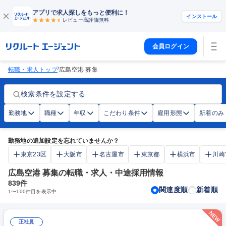
アプリで求人探しをもっと便利に！
インストール
レビュー高評価
無料
会員ログイン
/
転職・求人トップ
広島空港 募集
検索条件を設定する
勤務地
職種
年収
こだわり条件
雇用形態
新着のみ
勤務地の追加設定を忘れていませんか？
東京23区
大阪市
名古屋市
東京都
横浜市
川崎
広島空港 募集の転職・求人・中途採用情報
839
件
関連度順
新着順
1
〜
100
件目を表示中
正社員