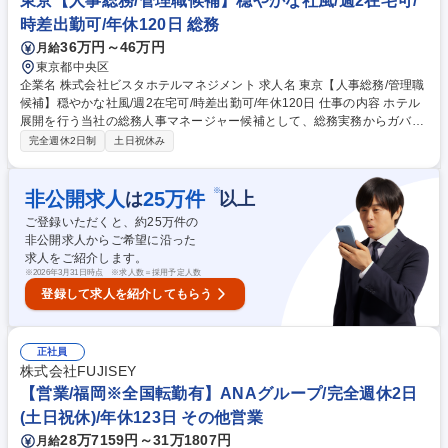
東京【人事総務/管理職候補】穏やかな社風/週2在宅可/
www.youtube.com/watch?v=T5Xs84QEaJE 募集職種 未経験歓迎[舞鶴]設
時差出勤可/年休120日 総務
備管理◆安心の教育・研修体制/年休130日/オリックスGr◎
36万円～46万円
月給
東京都中央区
企業名 株式会社ビスタホテルマネジメント 求人名 東京【人事総務/管理職
候補】穏やかな社風/週2在宅可/時差出勤可/年休120日 仕事の内容 ホテル
展開を行う当社の総務人事マネージャー候補として、総務実務からガバナ
ンス強化まで幅広くお任せします。ファシリティ管理や研修企画、リスク
完全週休2日制
土日祝休み
マネジメント推進を通じ、組織の基盤を支えるポジションです。 ●オフィ
ス・ホテル等の就労環境、社宅、備品の管理●セキュリティ・個人情報保
護、防災、リスク管理の推進●契約書・稟議書等の文書や印章、知的財産
※
非公開求人
25
万件
は
以上
権の運用管理●社内外研修の企画・実行、従業員の健康診断管理 ●損害保
ご登録いただくと、約
25
万件の
険やリース契約の統括管理 ※総務人事のマネージャーとして、業務改善や
非公開求人からご希望に沿った
メンバー育成、各種企画立案などのマネジメント業務もお任せします。 募
求人をご紹介します。
集職種 東京【人事総務/管理職候補】穏やかな社風/週2在宅可/時差出勤可/
※
2026年3月31日時点 ※求人数＝採用予定人数
年休120日
登録して求人を紹介してもらう
正社員
株式会社FUJISEY
【営業/福岡※全国転勤有】ANAグループ/完全週休2日
(土日祝休)/年休123日 その他営業
28万7159円～31万1807円
月給