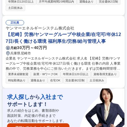
剤や洗剤の研究・製品開発をご担当いただきます。 【業務詳細】 ■研究、
年間休日120日以上
月平均残業時間20時間以内
退職金あり
完全週休2日制
製品開発（メインの業務内容）配合、評価（ベンチ試験、現場試験）、考
土日祝休み
察 ■ケミカル、ツール、マシンを使用したシステム開発、製造スケールア
ップ、品質管理支援 ■展示会の作業支援、講習会講師、クレーム対応支
援、特許対応 ■産学連携による新技術開発 募集職種 業界トップシェア
正社員
【ワックス・コーティング剤の研究開発】年休126日
ヤンマーエネルギーシステム株式会社
【尼崎】労務/ヤンマーグループ中核企業/在宅可/年休12
7日/長く働ける環境 福利厚生/労務/給与管理人事
30万円～40万円
月給
兵庫県尼崎市
企業名 ヤンマーエネルギーシステム株式会社 求人名 【尼崎】労務/ヤンマ
ーグループ中核企業/在宅可/年休127日/長く働ける環境 仕事の内容 人事業
務の中で、労務業務を中心にご担当いただきます。まずは労働時間管理や
規程運用、法改正対応などの労務管理からスタートし、業務に慣れた後、
業界未経験歓迎
副業・WワークOK
年間休日120日以上
資格取得支援あり
段階的に人事制度運用へ領域を広げていただきます。 【具体的な業務内
時短勤務あり
退職金あり
在宅OK
完全週休2日制
土日祝休み
容】給与計算は一部グループ会社へ委託しており、実務が一人に集中しな
い体制です。法改正・監査対応もチームで行い、属人化しない労務運営を
大切にしています。■労務管理（労働時間、就業規則・規程運用、法改正
求人探し
入社まで
から
対応）■給与・賞与・退職金に関する運用管理（計算は一部委託）■将来的
サポートします！
に人事制度運用（評価・昇格・異動管理）■ご経験に応じて制度企画にも
挑戦可能（未経験可） 募集職種 【尼崎】労務/ヤンマーグループ中核企業/
求人の紹介をはじめ、書類添削や
在宅可/年休127日/長く働ける環境
面談対策、内定後の手続きまで
あなたの転職活動をサポートします。