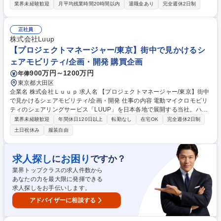
現場から当社の商品理解を深めていただき、接客販売・売上管理・発注・
業界未経験歓迎
月平均残業時間20時間以内
退職金あり
完全週休2日制
配送業務・電話対応等の業務を お任せします。【詳細】取引先である京阪
神の百貨店、量販店、テーマパークへのルート営業（新商品の提案、ディ
スプレイ、店舗担当者と商談、当社販売員に対するマネージメントな
正社員
ど）。駅、空港、美術館などお土産市場の新規開拓にも力を入れて取り組
株式会社Luup
んでおります！ ※変更の範囲：営業職に従事いただいた後も更なるキャリ
【プロジェクトマネージャー/東京】街中で見かけるシ
アアップで総合職としてご活躍の道もございます（人事・経理・総務・製
ェアモビリティ/企画・開発 購買企画
造・生産管理など） 募集職種 【神戸/営業】神戸の老舗菓子メーカー/残業
900万円～1200万円
年俸
月10h程度/成長実感を得られる環境
東京都大田区
企業名 株式会社Ｌｕｕｐ 求人名 【プロジェクトマネージャー/東京】街中
で見かけるシェアモビリティ/企画・開発 仕事の内容 電動マイクロモビリ
ティのシェアリングサービス「LUUP」を日本各地で展開する当社。ハー
ドウェアプロジェクトマネージャーとして条件交渉・製品開発管理・生産
業界未経験歓迎
年間休日120日以上
転勤なし
在宅OK
完全週休2日制
輸入スケジュール管理・コスト管理などをご担当。 【仕事内容】 ■価格交
土日祝休み
服装自由
渉を含め、サプライヤーとのビジネス条件交渉・契約締結 ■マイクロモビ
リティ製品の企画及びポートフォリオの管理 ■新規製品開発プロジェクト
のマネジメント ■生産スケジュールのマネジメント ■市場品質のマネジメ
求人探し
お困り
に
ですか？
ント 募集職種 【プロジェクトマネージャー/東京】街中で見かけるシェア
業界トップクラスの求人件数から
モビリティ/企画・開発
あなたの力を最大限に発揮できる
求人探しをお手伝いします。
アドバイザーに相談する