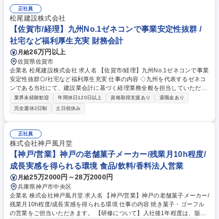
・日清紡グループとの協業推進 ・製品戦略・営業戦略の策定 募集職種
正社員
【東京/経営企画】中計・新規事業推進｜年休132日・家賃補助・在宅可
松尾建設株式会社
【佐賀市/経理】九州No.1ゼネコンで事業安定性抜群 /
社宅など福利厚生充実 財務会計
26万円以上
月給
佐賀県佐賀市
企業名 松尾建設株式会社 求人名 【佐賀市/経理】九州No.1ゼネコンで事業
安定性抜群◎/社宅など福利厚生充実 仕事の内容 ◇九州を代表するゼネコ
ンである当社にて、建設業会計に基づく経理業務全般を担当していただき
ます。 ◇経理部門のメンバーと連携して業務を行い、日常業務から決算業
業界未経験歓迎
年間休日120日以上
資格取得支援あり
退職金あり
務まで幅広く携わっていただきます。 【具体的な業務】 ◇仕訳・入力・
完全週休2日制
土日祝休み
更新処理、請求書処理、入出金管理、 経費精算、工事原価管理、資金繰等
◇月次・四半期・年次決算業務、税務関連業務 ◇監査法人対応 等 募集職
種 【佐賀市/経理】九州No.1ゼネコンで事業安定性抜群◎/社宅など福利厚
正社員
生充実
株式会社神戸風月堂
【神戸/営業】神戸の老舗菓子メーカー/残業月10h程度/
成長実感を得られる環境 食品/飲料/香料法人営業
25万2000円～28万2000円
月給
兵庫県神戸市中央区
企業名 株式会社神戸風月堂 求人名 【神戸/営業】神戸の老舗菓子メーカー/
残業月10h程度/成長実感を得られる環境 仕事の内容 焼き菓子・ゴーフル
の営業をご担当いただきます。 【研修について】入社後1年程度は、販売