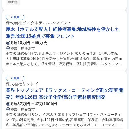
営レンタカー店舗運営を統括する店長候補を募集します。 【詳細】◆カウ
中国語
ンターでの接客（貸出・返却対応）◆保有車両の稼働管理 /他店舗との連
携◆店舗で勤務するスタッフのマネジメント◆キャンペーン施策の企画・
設計◆売上管理◆法人営業（近隣ホテル、損害保険会社、自動車ディーラ
正社員
ーへのご提案）※「接客」以外の業務として、車両の稼働管理やアルバイ
株式会社ビスタホテルマネジメント
トスタッフの育成・管理といったマネジメント業務を中心とした店舗運営
厚木【ホテル支配人】経験者募集/地域特性を活かした
があります。法人営業にも注力しております。 募集職種 ★語学力を活か
運営/全国15拠点で募集 フロント
す！【西北海道エリア(旭川/函館)レンタカー店舗の運営・接客】
40万円～55万円
月給
神奈川県厚木市
企業名 株式会社ビスタホテルマネジメント 求人名 ★厚木【ホテル支配
人】経験者募集/地域特性を活かした運営/全国15拠点で募集 仕事の内容 ■
ホテル支配人として、収支管理、販売促進、宿泊販売管理、スタッフマネ
ジメントなど、ホテル運営全般を担当。 ※業務の変更の範囲：当社業務全
般 【具体的には】■収支管理（売上・経費・PL作成）■販売促進（料金決
正社員
定・プラン作成・プロモーション・競合分析）■宿泊販売管理（稼働率/AD
株式会社リンレイ
R、VIPゲスト・リピーター対応、口コミ管理）■レベニューマネジメント
（残室管理・料金調整）■営業セールス（法人・エージェント対応）■経費
業界トップシェア【ワックス・コーティング剤の研究開
管理（発注・棚卸・本社連携）■要員計画およびスタッフマネジメント
発】年休126日 高分子化学/高分子素材研究開発
（組織・人事考課・労務管理） 募集職種 ★厚木【ホテル支配人】経験者
37万円～47万1000円
月給
募集/地域特性を活かした運営/全国15拠点で募集
神奈川県秦野市
企業名 株式会社リンレイ 求人名 業界トップシェア【ワックス・コーティ
ング剤の研究開発】年休126日 仕事の内容 家庭用・業務用・自動車用等幅
広い製品群で圧倒的シェアを誇るメーカーである当社にて、コーティング