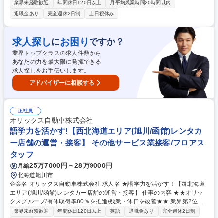
やキャラクターグッズの提案営業・売場づくり（VMD）を行います。現場
業界未経験歓迎
年間休日120日以上
月平均残業時間20時間以内
の声を拾い、次のヒット商品を店頭から創り出す役割です。 【具体的に
退職金あり
完全週休2日制
土日祝休み
は】1日3～5件程度の既存顧客を訪問。季節や観光客の動向に合わせた
「売れる売場」の構成を提案し、自ら棚割りやPOP設置まで手がけます。
自分が陳列した商品が実際に手に取られ、売上に繋がる瞬間を目の当たり
求人探し
お困り
に
ですか？
にできるのは、有形商材ならではの魅力。ANAグループの信頼感という武
業界トップクラスの求人件数から
器を活かし、顧客と深く向き合いながら、地域に愛される店舗・コーナー
あなたの力を最大限に発揮できる
を創り上げていただくことを期待します。 募集職種 【営業/福岡※エリア
求人探しをお手伝いします。
内転勤有】ANAグループ/完全週休2日(土日祝休）/年休123日
アドバイザーに相談する
正社員
オリックス自動車株式会社
語学力を活かす!【西北海道エリア(旭川/函館)レンタカ
ー店舗の運営・接客】 その他サービス業接客/フロアス
タッフ
25万7000円～28万9000円
月給
北海道旭川市
企業名 オリックス自動車株式会社 求人名 ★語学力を活かす！【西北海道
エリア(旭川/函館)レンタカー店舗の運営・接客】 仕事の内容 ★★オリッ
クスグループ/有休取得率80％を推進/残業・休日を改善★★ 業界第2位の
保有台数を誇る当社の中核事業「オリックスレンタカー」の 北海道内の直
業界未経験歓迎
年間休日120日以上
英語
退職金あり
完全週休2日制