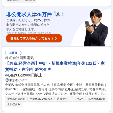
件交渉、契約締結 (2)新規モビリティ製品の企画および開発プロジェクト
マネジメント (3)生産・輸入スケジュールの管理およびコスト・品質マネ
ジメント モデルチェンジや新規モデル開発など、ハードウェア領域の幅広
※
非公開求人
25
万件
は
以上
いフェーズを主導。自ら提案したアイデアが実際の製品として街中で活躍
ご登録いただくと、約
25
万件の
する手応えを感じられるポジションです。 募集職種 【ハードウェアプロ
非公開求人からご希望に沿った
ジェクト担当】電動モビリティのハードウェアPM・海外調達
求人をご紹介します。
※
2026年3月31日時点 ※求人数＝採用予定人数
登録して求人を紹介してもらう
正社員
株式会社国際電気
【東京/経営企画】中計・新規事業推進|年休132日・家
賃補助・在宅可 経営企画
31万2000円以上
月給
東京都小平市
企業名 株式会社国際電気 求人名 【東京/経営企画】中計・新規事業推進｜
年休132日・家賃補助・在宅可 仕事の内容 戦略企画部において各事業部、
グループ会社と提携しながら業績拡大に向け、事業企画や経営企画に挑戦
いただきます。※個別事業や営業活動の企画・運営ではなく、全社視点で
業界未経験歓迎
年間休日120日以上
退職金あり
在宅OK
完全週休2日制
経営戦略の検討・推進を担います。 ・当年度及び中長期経営計画の推進
土日祝休み
・グループの組織戦略の策定 ・中期経営計画に基づく各事業部の戦略立案
および事業推進支援 ・研究開発部門、各事業部と連携した新規事業の立案