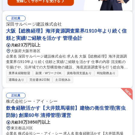
登録してサポートを受ける
正社員
深田サルベージ建設株式会社
大阪【総務経理】海洋資源調査業界/1910年より続く信
頼と実績/ご経験を活かす 管理会計
23万円以上
月給
大阪府大阪市港区
企業名 深田サルベージ建設株式会社 求人名 大阪【総務経理】海洋資源調
査業界/1910年より続く信頼と実績/ご経験を活かす 仕事の内容 沈没船の
引揚げや、沿岸域での大型構造物の建設、海底資源調査等を行う総合海事
会社の当社にて、【総務経理】をお任せします。 【具体的に】■総務業
業界未経験歓迎
副業・WワークOK
資格取得支援あり
時短勤務あり
務：採用業務、ITインフラ整備、勤怠システムなどの社内システムの管理
退職金あり
完全週休2日制
土日祝休み
やそれらの指導、事務所内の環境管理・備品管理、労災保険の手続き、各
種社内イベントの企画・運営など ■経理業務：預金管理、請求書発行、経
費精算、経費仕訳、月次、年次決算業務など 募集職種 大阪【総務経理】
正社員
海洋資源調査業界/1910年より続く信頼と実績/ご経験を活かす
株式会社シー・アイ・シー
飲食経験活かす【大井競馬場前】建物の衛生管理(害虫
防除) 創業60年 清掃管理/運営
30万3850円以上
月給
東京都品川区
企業名 株式会社シー・アイ・シー 求人名 飲食経験活かす【大井競馬場