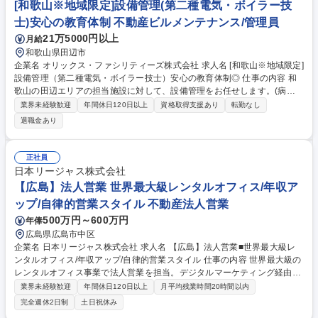
ーカーや修繕業者等への発注・オーナー様への報告 【会社・職種紹介】■
[和歌山※地域限定]設備管理(第二種電気・ボイラー技
事業紹介動画：https://youtu.be/6sSR7aCje_U■社員インタビュー(設備管
士)安心の教育体制 不動産ビルメンテナンス/管理員
理)：https://www.youtube.com/watch?v=T5Xs84QEaJE 募集職種 [広島]設
21万5000円以上
月給
備管理（対象資格必須）◆オリックス×大京の安定基盤/年休130日◎
和歌山県田辺市
企業名 オリックス・ファシリティーズ株式会社 求人名 [和歌山※地域限定]
設備管理（第二種電気・ボイラー技士）安心の教育体制◎ 仕事の内容 和
歌山の田辺エリアの担当施設に対して、設備管理をお任せします。(病院
や大学、公共施設な等様々な施設)※丁寧な研修・教育体制がありますの
業界未経験歓迎
年間休日120日以上
資格取得支援あり
転勤なし
で、長期的にキャリア形成したい方にオススメの企業です！ 【具体的に
退職金あり
は】点検/見積/緊急対応等が主な業務です。モニターによる監視・日常点
検・法定点検・契約に基づく業務計画の立案・修繕等の見積もり書の作
成・緊急時の対応及び一次的な修繕(建物の改変は含まない)・設備メーカ
正社員
ーや修繕業者等への発注・オーナー様への報告 【会社・職種紹介】■事業
日本リージャス株式会社
紹介動画：https://youtu.be/6sSR7aCje_U■社員インタビュー(設備管理)：
【広島】法人営業 世界最大級レンタルオフィス/年収ア
https://www.youtube.com/watch?v=T5Xs84QEaJE 募集職種 [和歌山※地
ップ/自律的営業スタイル 不動産法人営業
域限定]設備管理（第二種電気・ボイラー技士）安心の教育体制◎
500万円～600万円
年俸
広島県広島市中区
企業名 日本リージャス株式会社 求人名 【広島】法人営業■世界最大級レ
ンタルオフィス/年収アップ/自律的営業スタイル 仕事の内容 世界最大級の
レンタルオフィス事業で法人営業を担当。デジタルマーケティング経由の
見込み客に商談や内覧対応、価格交渉を自律的に進めます。年4回のコミ
業界未経験歓迎
年間休日120日以上
月平均残業時間20時間以内
ッションにより、頑張り次第で年収1,000万円以上も可能 【具体的には】
完全週休2日制
土日祝休み
法人向けにレンタルオフィスやコワーキングスペースを提案し、契約まで