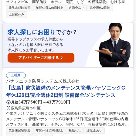
オフィスビル、商業施設、ホテル、病院、など、各種建築物における屋内
消防電気設備工事の新築、更新、改修工事における【施工管理】を担当し
業界未経験歓迎
年間休日120日以上
退職金あり
完全週休2日制
て頂きます。 ※メンテナンス業務自体は協力会社が行ってます。 ＜主な
土日祝休み
業務内容＞ ■メンテナンス管理 ・更新・改修工事の計画立案、現場立ち合
い・不具合発生時の原因分析・改善提案・協力会社・メーカーとの調整・
法令対応・報告書作成など ＜対象物件＞ オフィスビル、商業施設、テー
求人探し
お困り
に
ですか？
マパーク、空港、ホテル、大学、病院、工場等【工期】2日～2週間 募集
業界トップクラスの求人件数から
職種 【広島】防災設備のメンテナンス管理/パナソニックG◎年休126日/完
あなたの力を最大限に発揮できる
全週休2日制
求人探しをお手伝いします。
アドバイザーに相談する
正社員
パナソニック防災システムズ株式会社
【広島】防災設備のメンテナンス管理/パナソニックG
年休126日/完全週休2日制 設備保全/メンテナンス
34万7540円～43万7910円
月給
広島県広島市中区
企業名 パナソニック防災システムズ株式会社 求人名 【広島】防災設備の
メンテナンス管理/パナソニックG◎年休126日/完全週休2日制 仕事の内容
オフィスビル、商業施設、ホテル、病院、など、各種建築物における屋内
消防電気設備工事の新築、更新、改修工事における【施工管理】を担当し
業界未経験歓迎
年間休日120日以上
転勤なし
退職金あり
て頂きます。 ※メンテナンス業務自体は協力会社が行っています。 ＜主