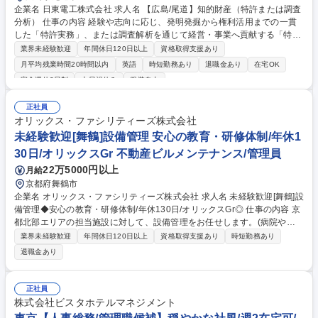
企業名 日東電工株式会社 求人名 【広島/尾道】知的財産（特許または調査
分析） 仕事の内容 経験や志向に応じ、発明発掘から権利活用までの一貫
した「特許実務」、または調査解析を通じて経営・事業へ貢献する「特許
調査分析」のいずれかを担当します。既存事業の成長と未来価値の創出を
業界未経験歓迎
年間休日120日以上
資格取得支援あり
支える業務です。 特許実務では、知財戦略立案、出願権利化、クリアラン
月平均残業時間20時間以内
英語
時短勤務あり
退職金あり
在宅OK
ス、契約、権利活用まで一貫して担います。特許調査分析では、特許・非
完全週休2日制
土日祝休み
服装自由
特許情報の調査解析を通じて他部門の意思決定を支援し、知財マネタイズ
を推進します。将来は専門家として、社内複数部署と連携しながら新規事
正社員
業創出やマネタイズテーマの発掘を行い、プロジェクトの牽引や若手指導
オリックス・ファシリティーズ株式会社
を通じて組織全体の知財力強化に貢献することが期待されます。 募集職種
未経験歓迎[舞鶴]設備管理 安心の教育・研修体制/年休1
【広島/尾道】知的財産（特許または調査分析）
30日/オリックスGr 不動産ビルメンテナンス/管理員
22万5000円以上
月給
京都府舞鶴市
企業名 オリックス・ファシリティーズ株式会社 求人名 未経験歓迎[舞鶴]設
備管理◆安心の教育・研修体制/年休130日/オリックスGr◎ 仕事の内容 京
都北部エリアの担当施設に対して、設備管理をお任せします。(病院や大
学、公共施設な等様々な施設)※丁寧な研修教育体制がありますので、長
業界未経験歓迎
年間休日120日以上
資格取得支援あり
時短勤務あり
期的にキャリア形成したい方にオススメの企業です！ 【具体的には】点
退職金あり
検/見積/緊急対応等が主な業務です。モニターによる監視・日常点検・法
定点検・契約に基づく業務計画の立案・修繕等の見積もり書の作成・緊急
時の対応及び一次的な修繕(建物の改変は含まない)・設備メーカーや修繕
正社員
業者等への発注・オーナー様への報告 【会社・職種紹介】■事業紹介動
株式会社ビスタホテルマネジメント
画：https://youtu.be/6sSR7aCje_U■社員インタビュー(設備管理)：https://