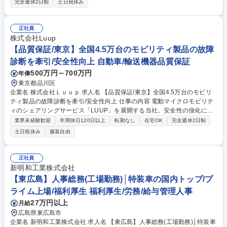
完全週休2日制
土日祝休み
な業務内容＞ ■メンテナンス管理 ・更新・改修工事の計画立案、現場立ち
合い・不具合発生時の原因分析・改善提案・協力会社・メーカーとの調
整・法令対応・報告書作成など ＜対象物件＞ オフィスビル、商業施設、
正社員
テーマパーク、空港、ホテル、大学、病院、工場等【工期】2日～2週間
株式会社Luup
募集職種 【広島】防災設備のメンテナンス管理/パナソニックG◎年休126
【品質保証/東京】全国4.5万台のモビリティ製品の故障
日/完全週休2日制
診断を牽引/安全性向上 自動車/輸送機器品質保証
500万円～700万円
年俸
東京都品川区
企業名 株式会社Ｌｕｕｐ 求人名 【品質保証/東京】全国4.5万台のモビリ
ティ製品の故障診断を牽引/安全性向上 仕事の内容 電動マイクロモビリテ
ィのシェアリングサービス「LUUP」を展開する当社。安全性の強化に向
けた、現存車両の故障診断(メカ・エレキ・ソフト)と手順書の作成をお任
業界未経験歓迎
年間休日120日以上
転勤なし
在宅OK
完全週休2日制
せします。 【仕事内容】■不具合車両の調査および原因究明■故障診断手
土日祝休み
服装自由
順書の作成■アルバイトスタッフのサポート■改善データの収集 【※詳細
備考欄参照】 【ミッション】「通常修理の手が届かない『技術的難題』を
解き明かし、Luupの安全性向上と次世代の車両改善を技術ベースで牽引
正社員
する」 募集職種 【品質保証/東京】全国4.5万台のモビリティ製品の故障診
新明和工業株式会社
断を牽引/安全性向上
【東広島】人事総務(工場勤務)│特装車の国内トップ/プ
ライム上場/福利厚生 福利厚生/労務/給与管理人事
27万円以上
月給
広島県東広島市
企業名 新明和工業株式会社 求人名 【東広島】人事総務(工場勤務)│特装車