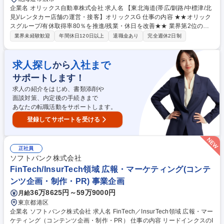
企業名 オリックス自動車株式会社 求人名 【東北海道(帯広/釧路/中標津/北
見)/レンタカー店舗の運営・接客】オリックスG 仕事の内容 ★★オリック
スグループ/有休取得率80％を推進/残業・休日を改善★★ 業界第2位の保
有台数を誇る当社の中核事業「オリックスレンタカー」の 北海道内の直営
業界未経験歓迎
年間休日120日以上
退職金あり
完全週休2日制
レンタカー店舗運営を統括する店長候補を募集します。 【詳細】◆カウン
ターでの接客（貸出・返却対応）◆保有車両の稼働管理 /他店舗との連携
◆店舗で勤務するスタッフのマネジメント◆キャンペーン施策の企画・設
求人探し
入社まで
から
計◆売上管理◆法人営業（近隣ホテル、損害保険会社、自動車ディーラー
サポートします！
へのご提案）※「接客」以外の業務として、車両の稼働管理やアルバイト
スタッフの育成・管理といったマネジメント業務を中心とした店舗運営が
求人の紹介をはじめ、書類添削や
あります。法人営業にも注力しております。 募集職種 【東北海道(帯広/釧
面談対策、内定後の手続きまで
路/中標津/北見)/レンタカー店舗の運営・接客】オリックスG
あなたの転職活動をサポートします。
登録してサポートを受ける
正社員
ソフトバンク株式会社
FinTech/InsurTech領域 広報・マーケティング(コンテ
ンツ企画・制作・PR) 事業企画
36万8625円～59万9000円
月給
東京都港区
企業名 ソフトバンク株式会社 求人名 FinTech／InsurTech領域 広報・マー
ケティング（コンテンツ企画・制作・PR） 仕事の内容 リードインクスのI