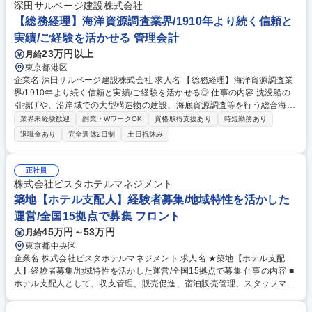
深田サルベージ建設株式会社
【総務経理】海洋資源調査業界/1910年より続く信頼と
実績/ご経験を活かせる 管理会計
23万円以上
月給
東京都港区
企業名 深田サルベージ建設株式会社 求人名 【総務経理】海洋資源調査業
界/1910年より続く信頼と実績/ご経験を活かせる◎ 仕事の内容 沈没船の
引揚げや、沿岸域での大型構造物の建設、海底資源調査等を行う総合海事
会社の当社にて、【総務経理】をお任せします。 【具体的に】■総務業
業界未経験歓迎
副業・WワークOK
資格取得支援あり
時短勤務あり
務：採用業務、ITインフラ整備、勤怠システムなどの社内システムの管理
退職金あり
完全週休2日制
土日祝休み
やそれらの指導、事務所内の環境管理・備品管理、労災保険の手続き、各
種社内イベントの企画・運営など ■経理業務：預金管理、請求書発行、経
費精算、経費仕訳、月次、年次決算業務など 募集職種 【総務経理】海洋
正社員
資源調査業界/1910年より続く信頼と実績/ご経験を活かせる◎
株式会社ビスタホテルマネジメント
築地【ホテル支配人】経験者募集/地域特性を活かした
運営/全国15拠点で募集 フロント
45万円～53万円
月給
東京都中央区
企業名 株式会社ビスタホテルマネジメント 求人名 ★築地【ホテル支配
人】経験者募集/地域特性を活かした運営/全国15拠点で募集 仕事の内容 ■
ホテル支配人として、収支管理、販売促進、宿泊販売管理、スタッフマネ
ジメントなど、ホテル運営全般を担当。 ※業務の変更の範囲：当社業務全
般 【具体的には】■収支管理（売上・経費・PL作成）■販売促進（料金決