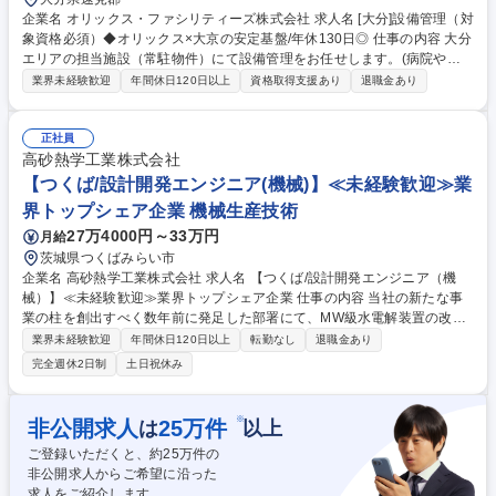
企業名 オリックス・ファシリティーズ株式会社 求人名 [大分]設備管理（対
象資格必須）◆オリックス×大京の安定基盤/年休130日◎ 仕事の内容 大分
エリアの担当施設（常駐物件）にて設備管理をお任せします。(病院や大
学、公共施設、オフィスビル等）将来的には所長候補として、顧客折衝等
業界未経験歓迎
年間休日120日以上
資格取得支援あり
退職金あり
もお任せします※研修体制が充実しているので、キャリアアップ可能 【具
体的には】点検/見積/緊急対応等が主な業務です。モニターによる監視・
日常点検・法定点検・契約に基づく業務計画の立案・修繕等の見積もり書
正社員
の作成・緊急時の対応及び一次的な修繕(建物の改変は含まない)・設備メ
高砂熱学工業株式会社
ーカーや修繕業者等への発注・オーナー様への報告 【会社・職種紹介】■
【つくば/設計開発エンジニア(機械)】≪未経験歓迎≫業
事業紹介動画：https://youtu.be/6sSR7aCje_U■社員インタビュー(設備管
界トップシェア企業 機械生産技術
理)：https://www.youtube.com/watch?v=T5Xs84QEaJE 募集職種 [大分]設
27万4000円～33万円
月給
備管理（対象資格必須）◆オリックス×大京の安定基盤/年休130日◎
茨城県つくばみらい市
企業名 高砂熱学工業株式会社 求人名 【つくば/設計開発エンジニア（機
械）】≪未経験歓迎≫業界トップシェア企業 仕事の内容 当社の新たな事
業の柱を創出すべく数年前に発足した部署にて、MW級水電解装置の改良
開発等におけるBOP（Balance of Plant）設計業務に従事いただきます。
業界未経験歓迎
年間休日120日以上
転勤なし
退職金あり
主な業務内容は以下の通りです： ・熱・流体設計 ・装置全体の配置設計
完全週休2日制
土日祝休み
・技術資料・図面（システムフロー図、各種仕様書・手順書等）の作成・
拡充 ・機能性能の向上に向けた各種実験、装置改良 ・現場での試運転・
調整・トラブル対応 募集職種 【つくば/設計開発エンジニア（機械）】≪
※
非公開求人
25
万件
は
以上
未経験歓迎≫業界トップシェア企業
ご登録いただくと、約
25
万件の
非公開求人からご希望に沿った
求人をご紹介します。