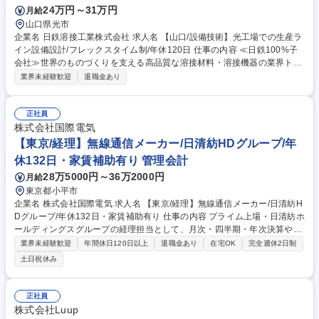
24万円～31万円
月給
山口県光市
企業名 日鉄溶接工業株式会社 求人名 【山口/設備技術】光工場での生産ラ
イン設備設計/フレックスタイム制/年休120日 仕事の内容 ≪日鉄100%子
会社≫世界のものづくりを支える高品質な溶接材料・溶接機器の業界トッ
プクラスの技術力を誇る当社にて、工場の生産ライン設備設計業務をご担
業界未経験歓迎
退職金あり
当いただきます。 【具体的には】 ■工場生産ライン設備の運営、企画 ■設
備投資に対する案件起案を実施 【業務イメージ】設備を安定して運転させ
るために、操作・監視方式、自動化方針を設計します。制御システムの基
正社員
本計画や仕様の検討を行います。 募集職種 【山口/設備技術】光工場での
株式会社国際電気
生産ライン設備設計/フレックスタイム制/年休120日
【東京/経理】無線通信メーカー/日清紡HDグループ/年
休132日・家賃補助有り 管理会計
28万5000円～36万2000円
月給
東京都小平市
企業名 株式会社国際電気 求人名 【東京/経理】無線通信メーカー/日清紡H
Dグループ/年休132日・家賃補助有り 仕事の内容 プライム上場・日清紡ホ
ールディングスグループの経理担当として、月次・四半期・年次決算や税
務業務を担当。製造業未経験でも、充実した教育体制のもと経理として専
業界未経験歓迎
年間休日120日以上
退職金あり
在宅OK
完全週休2日制
門性を高められます。 ■月次・四半期・年次決算業務 ■財務諸表の作成お
土日祝休み
よび各種レポーティング ■税務申告・税務関連業務 ■経理・財務業務全般
■監査法人・社内関係部署との連携 ■ご経験に応じて業務を担当し、段階
的に業務領域を拡大 募集職種 【東京/経理】無線通信メーカー/日清紡HD
正社員
グループ/年休132日・家賃補助有り
株式会社Luup