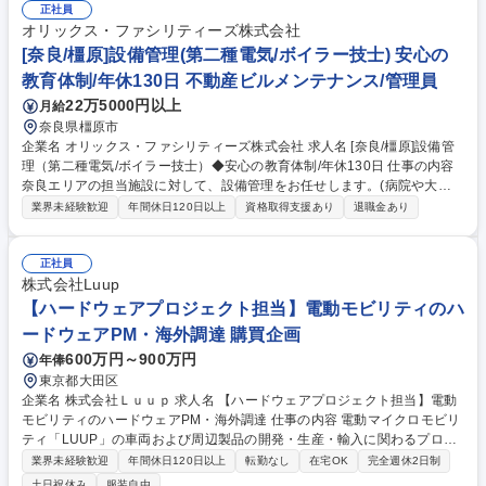
正社員
定・プラン作成・プロモーション・競合分析）■宿泊販売管理（稼働率/AD
オリックス・ファシリティーズ株式会社
R、VIPゲスト・リピーター対応、口コミ管理）■レベニューマネジメント
（残室管理・料金調整）■営業セールス（法人・エージェント対応）■経費
[奈良/橿原]設備管理(第二種電気/ボイラー技士) 安心の
管理（発注・棚卸・本社連携）■要員計画およびスタッフマネジメント
教育体制/年休130日 不動産ビルメンテナンス/管理員
（組織・人事考課・労務管理） 募集職種 ★築地【ホテル支配人】経験者
22万5000円以上
月給
募集/地域特性を活かした運営/全国15拠点で募集
奈良県橿原市
企業名 オリックス・ファシリティーズ株式会社 求人名 [奈良/橿原]設備管
理（第二種電気/ボイラー技士）◆安心の教育体制/年休130日 仕事の内容
奈良エリアの担当施設に対して、設備管理をお任せします。(病院や大
学、公共施設な等様々な施設)※丁寧な研修・教育体制がありますので、
業界未経験歓迎
年間休日120日以上
資格取得支援あり
退職金あり
長期的にキャリア形成したい方にオススメの企業です！ 【具体的には】点
検/見積/緊急対応等が主な業務です。モニターによる監視・日常点検・法
定点検・契約に基づく業務計画の立案・修繕等の見積もり書の作成・緊急
正社員
時の対応及び一次的な修繕(建物の改変は含まない)・設備メーカーや修繕
株式会社Luup
業者等への発注・オーナー様への報告 【会社・職種紹介】■事業紹介動
【ハードウェアプロジェクト担当】電動モビリティのハ
画：https://youtu.be/6sSR7aCje_U■社員インタビュー(設備管理)：https://
ードウェアPM・海外調達 購買企画
www.youtube.com/watch?v=T5Xs84QEaJE 募集職種 [奈良/橿原]設備管理
600万円～900万円
年俸
（第二種電気/ボイラー技士）◆安心の教育体制/年休130日
東京都大田区
企業名 株式会社Ｌｕｕｐ 求人名 【ハードウェアプロジェクト担当】電動
モビリティのハードウェアPM・海外調達 仕事の内容 電動マイクロモビリ
ティ「LUUP」の車両および周辺製品の開発・生産・輸入に関わるプロジ
ェクト管理全般。海外サプライヤーとの交渉、スケジュール・コスト・市
業界未経験歓迎
年間休日120日以上
転勤なし
在宅OK
完全週休2日制
場品質管理をお任せします。 (1)海外サプライヤーとの価格・ビジネス条
土日祝休み
服装自由