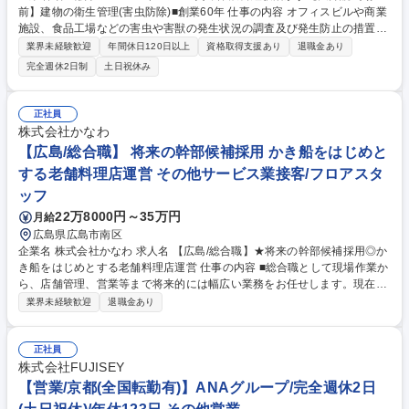
前】建物の衛生管理(害虫防除)■創業60年 仕事の内容 オフィスビルや商業
施設、食品工場などの害虫や害獣の発生状況の調査及び発生防止の措置を
講じます。「建築物衛生法」に基づき建物の管理者に義務付けられている
業界未経験歓迎
年間休日120日以上
資格取得支援あり
退職金あり
ため、常に需要があり、非常に安定した事業です。 【詳細】調査結果によ
完全週休2日制
土日祝休み
り追加の作業が必要な場合は提案及び見積もりの作成から受注まで行いま
す。時には大型ビルの設計段階から携わり、ねずみが侵入しにくい構造と
なるようコンサルテーションも行います。 【働き方】残業平均30時間/
正社員
月。繁忙期は45時間もありますが、残業削減のために増員募集中。現場に
株式会社かなわ
よっては休日・夜間勤務有(手当/振休有) 【競合優位性】全員が正社員のた
【広島/総合職】 将来の幹部候補採用 かき船をはじめと
め他社より高額ですが高品質で選ばれています。 募集職種 飲食経験活か
する老舗料理店運営 その他サービス業接客/フロアスタ
す【大井競馬場前】建物の衛生管理(害虫防除)■創業60年
ッフ
22万8000円～35万円
月給
広島県広島市南区
企業名 株式会社かなわ 求人名 【広島/総合職】★将来の幹部候補採用◎か
き船をはじめとする老舗料理店運営 仕事の内容 ■総合職として現場作業か
ら、店舗管理、営業等まで将来的には幅広い業務をお任せします。現在1
名の社員が業務を行っているため、その社員と分担しながら業務を遂行し
業界未経験歓迎
退職金あり
ていただきます。 【業務内容】 ■「かき船かなわ」をはじめとした複数店
舗のメンバーや運営の管理 ■百貨店や食品卸への新商品の企画提案活動 ◎
牡蠣というと冬のイメージを持たれるかもしれませんが、当社では魚や肉
正社員
を利用した商品も取り扱っております。トレンドを察知しタイムリーな商
株式会社FUJISEY
品提案をすることが重要となります。 募集職種 【広島/総合職】★将来の
【営業/京都(全国転勤有)】ANAグループ/完全週休2日
幹部候補採用◎かき船をはじめとする老舗料理店運営