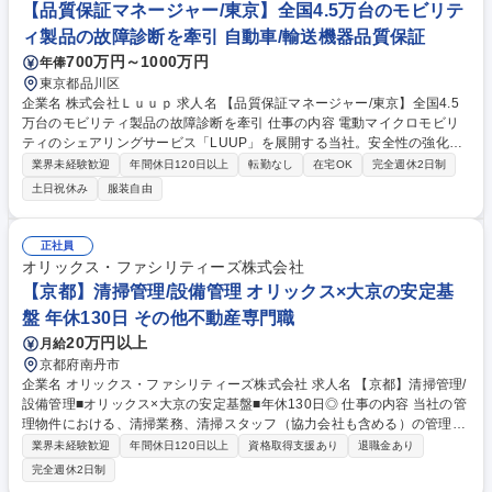
【品質保証マネージャー/東京】全国4.5万台のモビリテ
ィ製品の故障診断を牽引 自動車/輸送機器品質保証
700万円～1000万円
年俸
東京都品川区
企業名 株式会社Ｌｕｕｐ 求人名 【品質保証マネージャー/東京】全国4.5
万台のモビリティ製品の故障診断を牽引 仕事の内容 電動マイクロモビリ
ティのシェアリングサービス「LUUP」を展開する当社。安全性の強化に
向けた、現存車両の故障診断(メカ・エレキ・ソフト)および開発部門への
業界未経験歓迎
年間休日120日以上
転勤なし
在宅OK
完全週休2日制
車両仕様の改善提案業務を統括いただきます。 【仕事内容】■プレイング
土日祝休み
服装自由
マネージャーとして、プロセス構築や他部署との連携・提案をリード■難
易度の高い車両故障の調査・診断・指示■技術情報の仕組み化と横展開■車
両仕様の改善提案（開発フィードバック）■業務プロセスの構築 【※詳細
正社員
備考欄参照】 【ミッション】「通常修理の手が届かない『技術的難題』を
オリックス・ファシリティーズ株式会社
解き明かし、Luupの安全性向上と次世代の車両改善を技術ベースで牽引
【京都】清掃管理/設備管理 オリックス×大京の安定基
する」 募集職種 【品質保証マネージャー/東京】全国4.5万台のモビリティ
盤 年休130日 その他不動産専門職
製品の故障診断を牽引
20万円以上
月給
京都府南丹市
企業名 オリックス・ファシリティーズ株式会社 求人名 【京都】清掃管理/
設備管理■オリックス×大京の安定基盤■年休130日◎ 仕事の内容 当社の管
理物件における、清掃業務、清掃スタッフ（協力会社も含める）の管理、
履行確認、資料作成、送付等をご対応いただきます。 ※将来的に、清掃管
業界未経験歓迎
年間休日120日以上
資格取得支援あり
退職金あり
理だけではなく設備管理業務全般を行っていただきます。 【物件例】当社
完全週休2日制
管理物件での清掃責任者を前提としたポジションです。 ◎大小多様な物件