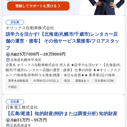
登録してサポートを受ける
正社員
オリックス自動車株式会社
語学力を活かす!【北海道(札幌市/千歳市)レンタカー店
舗の運営・接客】 その他サービス業接客/フロアスタッ
フ
25万7000円～28万9000円
月給
北海道札幌市中央区
企業名 オリックス自動車株式会社 求人名 ★語学力を活かす！【北海道(札
幌市/千歳市)レンタカー店舗の運営・接客】 仕事の内容 ★★オリックスグ
ループ/有休取得率80％を推進/残業・休日を改善★★ 業界第2位の保有台
数を誇る当社の中核事業「オリックスレンタカー」の 北海道内の直営レン
業界未経験歓迎
年間休日120日以上
英語
退職金あり
完全週休2日制
タカー店舗運営を統括する店長候補を募集します。 【詳細】◆カウンター
中国語
での接客（貸出・返却対応）◆保有車両の稼働管理 /他店舗との連携◆店
舗で勤務するスタッフのマネジメント◆キャンペーン施策の企画・設計◆
売上管理◆法人営業（近隣ホテル、損害保険会社、自動車ディーラーへの
正社員
ご提案）※「接客」以外の業務として、車両の稼働管理やアルバイトスタ
日東電工株式会社
ッフの育成・管理といったマネジメント業務を中心とした店舗運営があり
【広島/尾道】知的財産(特許または調査分析) 知的財産
ます。法人営業にも注力しております。 募集職種 ★語学力を活かす！
31万円～55万円
月給
【北海道(札幌市/千歳市)レンタカー店舗の運営・接客】
広島県尾道市