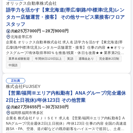
へ続く 募集職種 【東京/フィールドサービスエンジニア】トップシェアメ
オリックス自動車株式会社
ーカー/医療機器保守点検
語学力を活かす【東北海道(帯広/釧路/中標津/北見)レン
タカー店舗運営・接客】 その他サービス業接客/フロア
スタッフ
25万7000円～28万9000円
月給
北海道帯広市
企業名 オリックス自動車株式会社 求人名 語学力を活かす【東北海道(帯
広/釧路/中標津/北見)レンタカー店舗運営・接客】 仕事の内容 ★★オリッ
クスグループ/有休取得率80％を推進/残業・休日を改善★★ 業界第2位の
保有台数を誇る当社の中核事業「オリックスレンタカー」の 北海道内の直
業界未経験歓迎
年間休日120日以上
英語
退職金あり
完全週休2日制
営レンタカー店舗運営を統括する店長候補を募集します。 【詳細】◆カウ
中国語
ンターでの接客（貸出・返却対応）◆保有車両の稼働管理 /他店舗との連
携◆店舗で勤務するスタッフのマネジメント◆キャンペーン施策の企画・
設計◆売上管理◆法人営業（近隣ホテル、損害保険会社、自動車ディーラ
正社員
ーへのご提案）※「接客」以外の業務として、車両の稼働管理やアルバイ
株式会社FUJISEY
トスタッフの育成・管理といったマネジメント業務を中心とした店舗運営
【営業/福岡※エリア内転勤有】ANAグループ/完全週休
があります。法人営業にも注力しております。 募集職種 語学力を活かす
2日(土日祝休)/年休123日 その他営業
【東北海道(帯広/釧路/中標津/北見)レンタカー店舗運営・接客】
27万8655円～30万3230円
月給
福岡県福岡市博多区
企業名 株式会社ＦＵＪＩＳＥＹ 求人名 【営業/福岡※エリア内転勤有】A
NAグループ/完全週休2日(土日祝休）/年休123日 仕事の内容 全国の高速道
路SA・PA、空港、道の駅などの既存顧客をハイエースで巡回し、土産品