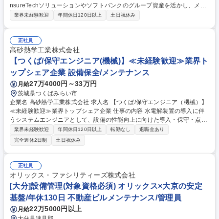
nsureTechソリューションやソフトバンクのグループ資産を活かし、メー
ル配信の企画・運用、HP・LPの導線改善、ホワイトペーパーや事例など
業界未経験歓迎
年間休日120日以上
土日祝休み
のコンテンツ制作・改善を推進します。 広報・マーケティング部門のメン
バーとして、以下の業務を中心にご担当いただきます。 ■メールマーケテ
ィング施策の企画・実行・改善 ■自社HP／LPの導線改善・CV最適化 ■リ
正社員
ード獲得・ナーチャリング施策の推進 ■効果測定・レポーティング ■コン
高砂熱学工業株式会社
テンツマーケティングの企画・改善 募集職種 FinTech／InsurTech領域 広
【つくば/保守エンジニア(機械)】≪未経験歓迎≫業界ト
報・マーケティング（コンテンツ企画・制作・PR）
ップシェア企業 設備保全/メンテナンス
27万4000円～33万円
月給
茨城県つくばみらい市
企業名 高砂熱学工業株式会社 求人名 【つくば/保守エンジニア（機械）】
≪未経験歓迎≫業界トップシェア企業 仕事の内容 水電解装置の導入に伴
うシステムエンジニアとして、設備の性能向上に向けた導入・保守・点検
業務をご担当いただけます。機械設備の知見を活かし、水素関連設備の導
業界未経験歓迎
年間休日120日以上
転勤なし
退職金あり
入・実証に携わるポジションです。 ■詳細 ・水電解装置の機能・性能向上
完全週休2日制
土日祝休み
に向けた各種実験および装置改良 ・試運転、立上げ、現地調整、トラブル
シューティング ・機械設備のシステムチェック(設備構成・インターフェ
ース)の確認および改善 ・仕様書、手順書、技術資料の作成およびドキュ
正社員
メント整備 ・システム図(系統図・フロー図)の確認および修正 募集職種
オリックス・ファシリティーズ株式会社
【つくば/保守エンジニア（機械）】≪未経験歓迎≫業界トップシェア企業
[大分]設備管理(対象資格必須) オリックス×大京の安定
基盤/年休130日 不動産ビルメンテナンス/管理員
22万5000円以上
月給
大分県速見郡