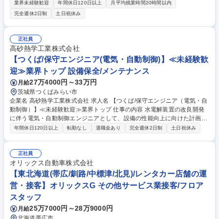
り、輸出ビジネスの拡大を行って頂きます。 【業務内容】 本部署は、経
業界未経験歓迎
年間休日120日以上
月平均残業時間20時間以内
営計画2027にて掲げる航空物量100万トン・海上物量100万TEU達成に向
完全週休2日制
土日祝休み
け、日本発海上輸送における物量拡大の役割を担います。 日本国外のお客
様のもとへ、納期までに遅延なく貨物を届けるために、顧客様の総合窓口
として、輸送サービス提案や顧客サポートなどを行なっていただきます。
正社員
業務内容の変更の範囲：変更なし 募集職種 【石川】輸出営業/インサイド
高砂熱学工業株式会社
セールス/福利厚生充実◎
【つくば/保守エンジニア(電気・自動制御)】≪未経験歓
迎≫業界トップ 設備保全/メンテナンス
27万4000円～33万円
月給
茨城県つくばみらい市
企業名 高砂熱学工業株式会社 求人名 【つくば/保守エンジニア（電気・自
動制御）】≪未経験歓迎≫業界トップ 仕事の内容 水電解装置の改良開発
に伴う電気・自動制御エンジニアとして、設備の性能向上に向けた計画・
保守・点検業務をお任せします。PLC制御や電気設備の知見を活かし、水
年間休日120日以上
転勤なし
退職金あり
完全週休2日制
土日祝休み
素関連設備の導入・実証を行っていただきます。 ・水電解装置の機能・性
能向上に向けた各種実験および装置改良 ・試運転、立上げ、現地調査、ト
ラブルシューティング対応 ・PLC（シーケンサ）による自動制御配線およ
正社員
び制御ロジックの確認・改良 ・仕様書、手順書、技術資料の作成およびド
オリックス自動車株式会社
キュメント整備 ・電気設計、制御設計（電気系統図、制御フロー図）の作
【東北海道(帯広/釧路/中標津/北見)/レンタカー店舗の運
成 募集職種 【つくば/保守エンジニア（電気・自動制御）】≪未経験歓迎
営・接客】オリックスG その他サービス業接客/フロア
≫業界トップ
スタッフ
25万7000円～28万9000円
月給
北海道帯広市