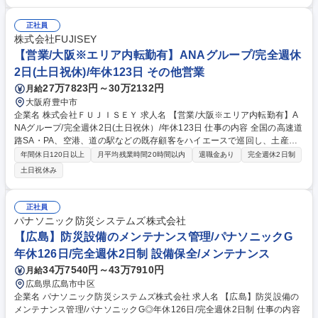
舗運営を統括する店長候補を募集します。 【店舗運営】◆保有車両の稼働
管理 /他店舗との連携 ◆店舗で勤務するスタッフのマネジメント ◆キャン
ペーン施策の企画・設計 ◆売上管理 【法人営業】◆既存顧客、損害保険
正社員
会社、旅行代理店、自動車ディーラーへのご提案 ◆リース営業部門との情
株式会社FUJISEY
報交換、営業同行 ◆カーシェアリングをはじめとしたサービス提案による
【営業/大阪※エリア内転勤有】ANAグループ/完全週休
差別化 募集職種 【沖縄/レンタカー店舗の運営・接客】オリックスG/風通
2日(土日祝休)/年休123日 その他営業
しの良さ◎
27万7823円～30万2132円
月給
大阪府豊中市
企業名 株式会社ＦＵＪＩＳＥＹ 求人名 【営業/大阪※エリア内転勤有】A
NAグループ/完全週休2日(土日祝休）/年休123日 仕事の内容 全国の高速道
路SA・PA、空港、道の駅などの既存顧客をハイエースで巡回し、土産品
やキャラクターグッズの提案営業・売場づくり（VMD）を行います。現場
年間休日120日以上
月平均残業時間20時間以内
退職金あり
完全週休2日制
の声を拾い、次のヒット商品を店頭から創り出す役割です。 【具体的に
土日祝休み
は】1日3～5件程度の既存顧客を訪問。季節や観光客の動向に合わせた
「売れる売場」の構成を提案し、自ら棚割りやPOP設置まで手がけます。
自分が陳列した商品が実際に手に取られ、売上に繋がる瞬間を目の当たり
正社員
にできるのは、有形商材ならではの魅力。ANAグループの信頼感という武
パナソニック防災システムズ株式会社
器を活かし、顧客と深く向き合いながら、地域に愛される店舗・コーナー
【広島】防災設備のメンテナンス管理/パナソニックG
を創り上げていただくことを期待します。 募集職種 【営業/大阪※エリア
年休126日/完全週休2日制 設備保全/メンテナンス
内転勤有】ANAグループ/完全週休2日(土日祝休）/年休123日
34万7540円～43万7910円
月給
広島県広島市中区
企業名 パナソニック防災システムズ株式会社 求人名 【広島】防災設備の
メンテナンス管理/パナソニックG◎年休126日/完全週休2日制 仕事の内容