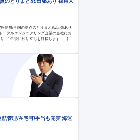
拠点のとりまとめ/出張あり 採用人
るトータルエンジニアリング企業の当社にお
、1年後に独り立ちを目指します。 【業
る採用面接や面接調整や高卒採用（高校訪
行っていますが、取りまとめ役として各事
成していただきます。入社後はプラント研
ございます。 募集職種 【浜松
あり
管理/在宅可/手当も充実 海運