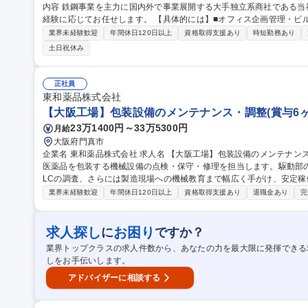
内容 鉄鋼事業を主力に国内外で事業展開する大手独立系商社である
経験に応じてお任せします。 【具体的には】■オフィス企画管理・ビル管理 ■社有固定資産管理（取得、修繕手
配、除売却、棚卸、償却資産申告、予算作成・実行管理） ■賃貸物件
業界未経験歓迎
年間休日120日以上
資格取得支援あり
時短勤務あり
払・庶務業務 ■固定電話等通信システムの企画・管理・経費支払 ■BC
土日祝休み
全般（企画・統制業務含む）を担当した後、当社の中枢業務を担っていた
職種 【東京:総務】グローバルに事業を展開する大手独立系商社/福利
正社員
東和薬品株式会社
【大阪工場】包装設備のメンテナンス・調整(賞与6ヶ月
23万1400円～33万5300円
月給
大阪府門真市
企業名 東和薬品株式会社 求人名 【大阪工場】包装設備のメンテナンス・調整(賞与6ヶ月/年休126日) 仕事の内容
医薬品を包装する機械設備の点検・保守・修理を担当します。駆動部
LCの調査、さらには製造現場への機械教育まで幅広く手がけ、安定稼働を支え
守業務（生産設備定期点検／保全：駆動部、摺動部の消耗品交換など
業界未経験歓迎
年間休日120日以上
資格取得支援あり
退職金あり
完
復／加工作業、ＰＬＣ異常調査、電装部品交換など） ・新規生産設備
設業務は含みません。 募集職種 【大阪工場】包装設備のメンテ
求人探し
お困り
に
ですか？
業界トップクラスの求人件数から、あなたの力を最大限に発揮できる
しをお手伝いします。
アドバイザーに相談する