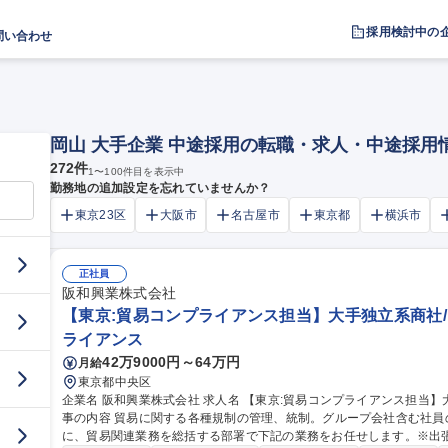
採用検討中の
問い合わせ
岡山 大手企業 中途採用の転職・求人・中途採用
272
件
1
〜
100
件目を表示中
勤務地の追加設定を忘れていませんか？
東京23区
大阪市
名古屋市
東京都
横浜市
正社員
阪和興業株式会社
【東京:貿易コンプライアンス担当】大手独立系商社/
ライアンス
42万9000円～64万円
月給
東京都中央区
企業名 阪和興業株式会社 求人名 【東京:貿易コンプライアンス担当】大手独立系商社/グローバル/福利厚生充実 仕
事の内容 貿易に関する各種規制の管理、統制。グループ会社含む社
に、貿易関連業務を総括する部署で下記の業務をお任せします。※出張が2回/