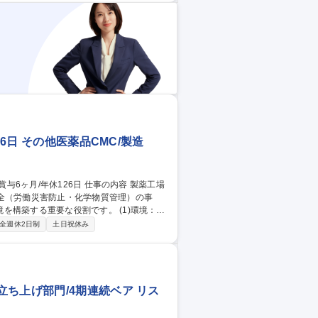
6日 その他医薬品CMC/製造
全（労働災害防止・化学物質管理）の事
る重要な役割です。 (1)環境：省
改善 (3)安全：労働災害防止の計画立案、
全週休2日制
土日祝休み
のパトロールや是正指導、各種委員会の運
報の収集や社内展開も重要なミッションで
6日
ち上げ部門/4期連続ベア リス