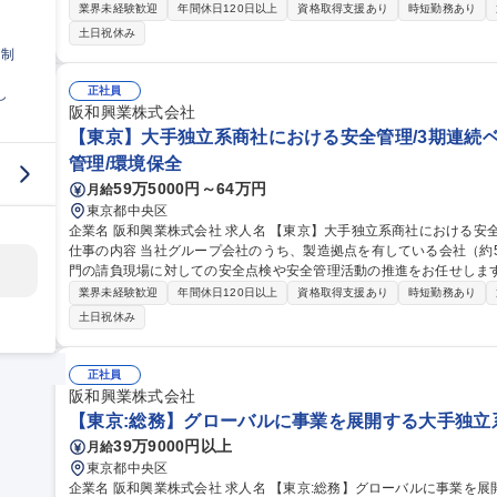
は】■安全保障貿易管理：外為法に基づいた輸出審査、輸出許可申請、社内
業界未経験歓迎
年間休日120日以上
資格取得支援あり
時短勤務あり
C規制等規制ルールに基づいた取引審査、社内教育 等 ■認定事業者(AE
土日祝休み
る社内体制の整備、社内教育、内部監査、委託先管理、税関からの監査
日制
度や規制の情報収集、社内教育コンテンツ作成や研修会の開催 等 募集職種 【東京:貿易コンプライアンス担当】
大手独立系商社/グローバル/福利厚生充実
正社員
し
阪和興業株式会社
【東京】大手独立系商社における安全管理/3期連続ベア
管理/環境保全
59万5000円～64万円
月給
東京都中央区
企業名 阪和興業株式会社 求人名 【東京】大手独立系商社における安全管理/3期連続ベア/福利厚生充実/週2在宅可
仕事の内容 当社グループ会社のうち、製造拠点を有している会社（約
門の請負現場に対しての安全点検や安全管理活動の推進をお任せします。 【具体的には】■法律（安衛法等
内規程に基づく指導及び、個々の現場において有効で的確な指導や対応
業界未経験歓迎
年間休日120日以上
資格取得支援あり
時短勤務あり
集計及び分析 ■災害予防資料の作成・発信・安衛法、建設業法等、各
土日祝休み
プ会社向け安全講習会の講師（資料作成含む）ならびに運営 募集職種 【東京】大手独立系商社における安全管理/
3期連続ベア/福利厚生充実/週2在宅可
正社員
阪和興業株式会社
【東京:総務】グローバルに事業を展開する大手独立系
39万9000円以上
月給
東京都中央区
企業名 阪和興業株式会社 求人名 【東京:総務】グローバルに事業を展開する大手独立系商社/福利厚生充実 仕事の