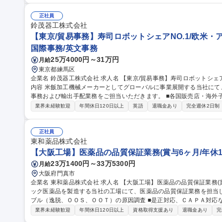
リティ推進】大手独立系商社/福利厚生充実/在宅可
正社員
鈴茂器工株式会社
【東京/貿易事務】寿司ロボットシェアNO.1/欧米・
国際事務/英文事務
25万4000円～31万円
月給
東京都練馬区
企業名 鈴茂器工株式会社 求人名 【東京/貿易事務】寿司ロボットシェアNO.1/欧米・アジア向け輸出入業務 仕事の
内容 米飯加工機械メーカーとしてグローバルに事業展開する当社に
事務および輸出手配業務をご担当いただきます。 ■各国販売店・海外子会社向けの輸出手配業務 ■受発注・売上確
定処理および入金管理 ■輸出書類作成（Invoice等）やLC買取手続き
業界未経験歓迎
年間休日120日以上
英語
退職金あり
完全週休2日制
的な日本食ブームを背景に、食の美味しさを届ける伝道師としてグロ
大きい環境です。 募集職種 【東京/貿易事務】寿司ロボットシェ
正社員
東和薬品株式会社
【大阪工場】医薬品の品質保証業務(賞与6ヶ月/年休1
23万1400円～33万5300円
月給
大阪府門真市
企業名 東和薬品株式会社 求人名 【大阪工場】医薬品の品質保証業務(賞与6ヶ月/年休126日) 仕事の内容 ジェネリ
ック医薬品を製造する当社の工場にて、医薬品の品質保証業務を担当して頂きます。 ■工場
ブル（逸脱、ＯＯＳ、ＯＯＴ）の原因調査 ■是正対応、ＣＡＰＡ対応など ※
【大阪工場】医薬品の品質保証業務(賞与6ヶ月/年休126日)
業界未経験歓迎
年間休日120日以上
資格取得支援あり
退職金あり
完