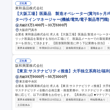
正社員
東和薬品株式会社
【大阪工場】医薬品 製造オペレーター(賞与6ヶ月/年
ター/ラインマネージャー(機械/電気/電子製品専門職)
23万1400円～33万5300円
月給
大阪府門真市
企業名 東和薬品株式会社 求人名 【大阪工場】医薬品 製造オペレーター(賞与6ヶ月/年休126日) 仕事の内容 ジェネ
リック医薬品を製造する当社の工場にて、医薬品メーカーでの製造業
ターを担当して頂きます。 【固形製剤製造に伴う下記業務を担当】 ・製造機械オペレーティング・機械の組み付
けや分解 ・清掃作業・工程レポート・ＰＣでの簡単な入力作業 ・整
業界未経験歓迎
年間休日120日以上
資格取得支援あり
退職金あり
完
後は充実した研修・フォローあり。 ※クリーンルーム内作業になります。 募集職種 【大阪工場】医薬品
ペレーター(賞与6ヶ月/年休126日)
正社員
阪和興業株式会社
【東京:サステナビリティ推進】大手独立系商社/福利
39万9000円～55万3000円
月給
東京都中央区
企業名 阪和興業株式会社 求人名 【東京:サステナビリティ推進】大手独立系商社/福利厚生充実/在宅可 仕事の内容
サステナビリティ全般の企画立案・推進業務や、サステナビリティ推
験に応じて、以下の業務をお任せします。 【具体的には】■マテリアリティに関する業務（KPIの設定及び管理な
ど） ■ESG評価対応に関する業務（FTSE、MSCI、CDPなど） 
業界未経験歓迎
年間休日120日以上
資格取得支援あり
時短勤務あり
テンツ制作、校正・英訳対応など） ■脱炭素に関する業務（Scope1/
土日祝休み
進、TCFD対応など） ■人権尊重に関する業務（人権DDの体制構築・推進など）など 募集職種