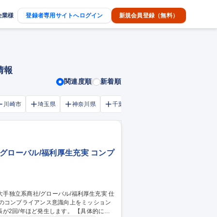
企業様
登録者専用サイトへログイン
新規会員登録（無料）
情報
関連度順
新着順
川崎市
埼玉県
神奈川県
千葉市
大阪府
千葉県
グローバル/福利厚生充実 コンプ
員のコンプライアンス意識向上をミッション
年ほど発生します。 【具体的に