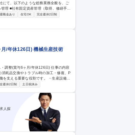
当社にて、以下のような総務業務全般を、ご
（東京本社、支店等）の家賃支払い・経費支
退職金あり
在宅OK
完全週休2日制
P管理業務 など 【キャリアパス】総務業務
だくことも視野に入れています。 募集
厚生充実
/年休126日) 機械生産技術
の消耗品交換やトラブル時の加工・修復、P
る重要な役割です。 ・生産設備保
） ・設備トラブル対応（金属及び樹脂の修
全週休2日制
土日祝休み
導入 ・製造現場への機械設備基礎教育※建
ナンス・調整(賞与6ヶ月/年休126日)
求人探