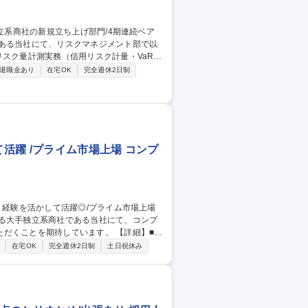
である当社にて、リスクマネジメント部で以
、リスク軽減策の評価、ストレスシナリオ
退職金あり
在宅OK
完全週休2日制
デリバティブリスクの把握、リスク量の計
定、各リスクの発生確率、定量的なリスク量
商社の新規立ち上げ部門/4期連続ベア
躍 /プライム市場上場 コンプ
する大手独立系商社である当社にて、コンプ
を期待しています。 【詳細】■当
遵守のモニタリング ■内部通報制度対応 ■
在宅OK
完全週休2日制
土日祝休み
リアパス】入社後数年間は法務部の担当者と
材に成長していただくことを期待していま
活躍◎/プライム市場上場