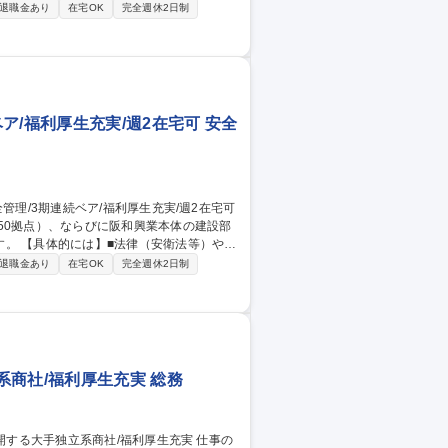
教育 等 ■OFAC規制等取引審査：OFA
退職金あり
在宅OK
完全週休2日制
O)総括管理：認定事業者(AEO)制度に関す
対応 等 ■社内貿易管理：貿易関連の諸制
/福利厚生充実/週2在宅可 安全
50拠点）、ならびに阪和興業本体の建設部
）や社
策の検討 ■グループ会社で発生した事故の
退職金あり
在宅OK
完全週休2日制
種関係法令の改正情報の整理・発信 ■グルー
商社/福利厚生充実 総務