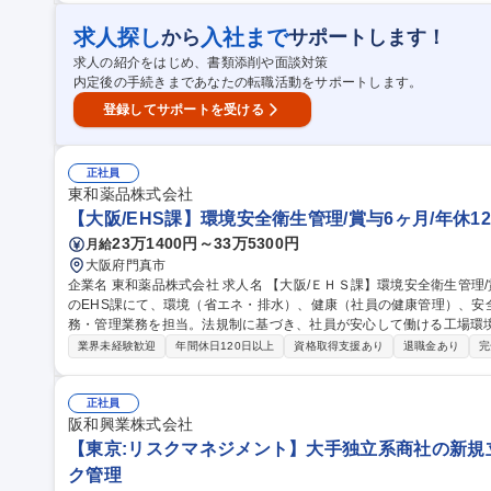
求人探し
入社まで
から
サポートします！
求人の紹介をはじめ、書類添削や面談対策
内定後の手続きまであなたの転職活動をサポートします。
登録してサポートを受ける
正社員
東和薬品株式会社
【大阪/EHS課】環境安全衛生管理/賞与6ヶ月/年休12
23万1400円～33万5300円
月給
大阪府門真市
企業名 東和薬品株式会社 求人名 【大阪/ＥＨＳ課】環境安全衛生管理/賞与6ヶ月/年休126日 仕事の内容 製薬工場
のEHS課にて、環境（省エネ・排水）、健康（社員の健康管理）、安
務・管理業務を担当。法規制に基づき、社員が安心して働ける工場環境を構築す
エネ推進、廃棄物管理、公害防止 (2)健康：定期健診対応、職場環境の
業界未経験歓迎
年間休日120日以上
資格取得支援あり
退職金あり
完
化学物質のリスクアセスメント、消防・安全に関わる行政対応。現場
営を通じ、全社的な安全文化の醸成をリードします。最新の法改正情
す。 募集職種 【大阪/ＥＨＳ課】環境安全衛生管理/賞与6ヶ月/年休12
正社員
阪和興業株式会社
【東京:リスクマネジメント】大手独立系商社の新規立
ク管理