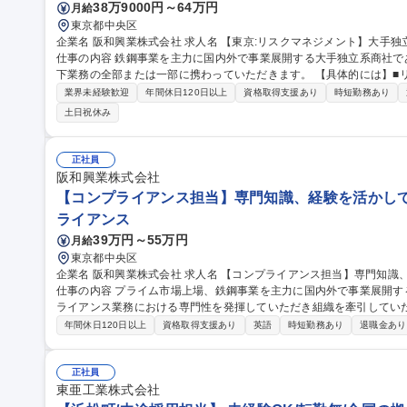
38万9000円～64万円
月給
東京都中央区
企業名 阪和興業株式会社 求人名 【東京:リスクマネジメント】大手独立系商社の新規立ち上げ部門/4期連続ベア
仕事の内容 鉄鋼事業を主力に国内外で事業展開する大手独立系商社
下業務の全部または一部に携わっていただきます。 【具体的には】■リスク量計測実務（信用リスク計量・VaRの
算出、格付別倒産確率の算出、商品ボラティリティとリスク量の算出
業界未経験歓迎
年間休日120日以上
資格取得支援あり
時短勤務あり
の策定、リスク計量とリスク回避策の立案等）■ALM（為替リスク、
土日祝休み
量、ALMの導入等）■リスクアセスメント対応実務（リスク項目の設
等の検証等） 募集職種 【東京:リスクマネジメント】大手独立系
正社員
阪和興業株式会社
【コンプライアンス担当】専門知識、経験を活かして活
ライアンス
39万円～55万円
月給
東京都中央区
企業名 阪和興業株式会社 求人名 【コンプライアンス担当】専門知識、経験を活かして活躍◎/プライム市場上場
仕事の内容 プライム市場上場、鉄鋼事業を主力に国内外で事業展開
ライアンス業務における専門性を発揮していただき組織を牽引していただくこと
社および国内外子会社含めたコンプライアンス体制の運用・強化 ■法令
年間休日120日以上
資格取得支援あり
英語
時短勤務あり
退職金あり
コンプライアンス委員会事務局対応 ■社員研修の企画・対応 【キャ
してコンプライアンス業務に従事してもらい、将来的には経営管理人
す。 募集職種 【コンプライアンス担当】専門知識、経験を活かして
正社員
東亜工業株式会社