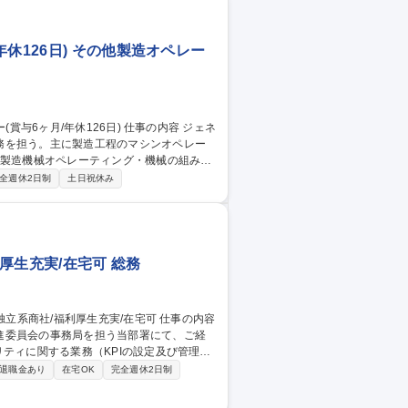
休126日) その他製造オペレー
務を担う。主に製造工程のマシンオペレー
型～コーティング工程・錠剤検査業務 ※入社
全週休2日制
土日祝休み
 製造オ
厚生充実/在宅可 総務
進委員会の事務局を担う当部署にて、ご経
■統合報告書作成に関する業務（構成立案、コン
退職金あり
在宅OK
完全週休2日制
2/3の算定、移行計画の策定、削減活動の推
 【東京:サステナビ