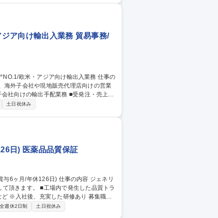
アジア向け輸出入業務 貿易事務/
て、海外子会社や現地販売代理店向けの営業
 ■業務プロセス改善提案 【仕事の魅力】世界
土日祝休み
ーバル市場の拡大に貢献できるやりがいの
アNO.1/欧米・アジア向け輸出入業務
26日) 医薬品品質保証
内で発生した品質トラ
入社後、充実した研修あり 募集職種
全週休2日制
土日祝休み