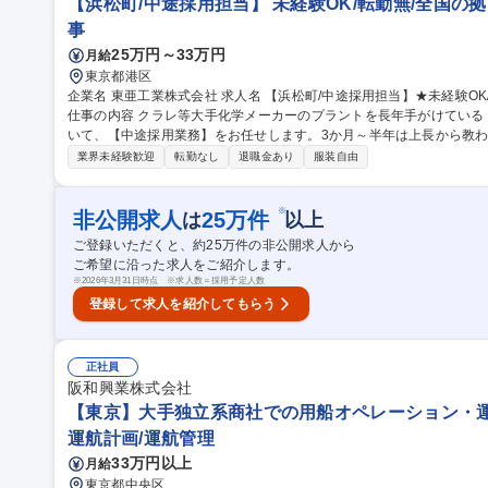
【浜松町/中途採用担当】 未経験OK/転勤無/全国の
事
25万円～33万円
月給
東京都港区
企業名 東亜工業株式会社 求人名 【浜松町/中途採用担当】★未経験OK/転勤無/全国の拠点のとりまとめ/出張あり
仕事の内容 クラレ等大手化学メーカーのプラントを長年手がけてい
いて、【中途採用業務】をお任せします。3か月～半年は上長から教わり
務内容】事業所全体の中途採用の体制構築をメインに中途採用におけ
業界未経験歓迎
転勤なし
退職金あり
服装自由
問等）の業務もお任せします。現状、それぞれの事業所で採用業務を
業所を訪問しながらそれぞれの地元採用方法を立案し採用計画数を達
修からプラント知識をつけていただきます。※月に1，2回を目安に宿泊あり出張が
※
非公開求人
25
万件
は
以上
町/中途採用担当】★未経験OK/転勤無/全国の拠点のとりまとめ/出張
ご登録いただくと、約
25
万件の非公開求人から
ご希望に沿った求人をご紹介します。
※
2026年3月31日時点 ※求人数＝採用予定人数
登録して求人を紹介してもらう
正社員
阪和興業株式会社
【東京】大手独立系商社での用船オペレーション・運航
運航計画/運航管理
33万円以上
月給
東京都中央区