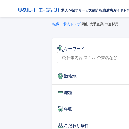
求人を探す
サービス紹介
転職成功ガイド
お
転職・求人トップ
/
岡山 大手企業 中途採用
キーワード
勤務地
職種
年収
こだわり条件